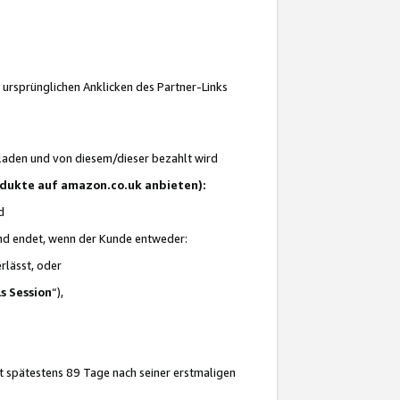
 ursprünglichen Anklicken des Partner-Links
laden und von diesem/dieser bezahlt wird
rodukte auf amazon.co.uk anbieten):
d
 und endet, wenn der Kunde entweder:
erlässt, oder
ls Session
“),
t spätestens 89 Tage nach seiner erstmaligen