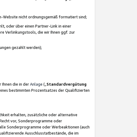
azon-Website nicht ordnungsgemäß formatiert sind;
, oder über einen Partner-Link in einer
e Verlinkungstools, die wir Ihnen ggf. zur
ütungen gezahlt werden);
 Ihnen die in der
Anlage
(„
Standardvergütung
ines bestimmten Prozentsatzes der Qualifizierten
eit erhalten, zusätzliche oder alternative
as Recht vor, Sonderprogramme oder
für alle Sonderprogramme oder Werbeaktionen (auch
lifizierende Ausschlusstatbestände, die im