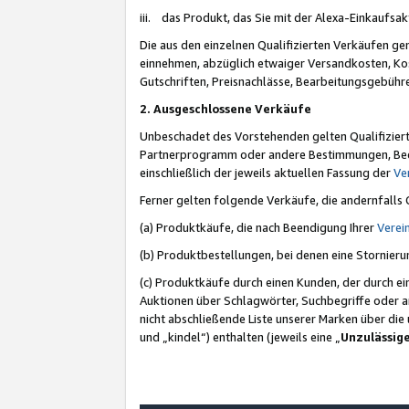
iii. das Produkt, das Sie mit der Alexa-Einkaufsa
Die aus den einzelnen Qualifizierten Verkäufen gen
einnehmen, abzüglich etwaiger Versandkosten, Ko
Gutschriften, Preisnachlässe, Bearbeitungsgebühr
2. Ausgeschlossene Verkäufe
Unbeschadet des Vorstehenden gelten Qualifiziert
Partnerprogramm oder andere Bestimmungen, Beding
einschließlich der jeweils aktuellen Fassung der
Ve
Ferner gelten folgende Verkäufe, die andernfalls
(a) Produktkäufe, die nach Beendigung Ihrer
Verei
(b) Produktbestellungen, bei denen eine Stornier
(c) Produktkäufe durch einen Kunden, der durch e
Auktionen über Schlagwörter, Suchbegriffe oder a
nicht abschließende Liste unserer Marken über di
und „kindel“) enthalten (jeweils eine „
Unzulässig