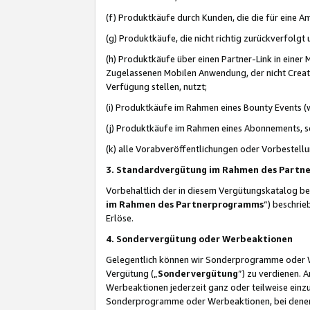
(f) Produktkäufe durch Kunden, die die für eine
(g) Produktkäufe, die nicht richtig zurückverfolg
(h) Produktkäufe über einen Partner-Link in einer
Zugelassenen Mobilen Anwendung, der nicht Creator
Verfügung stellen, nutzt;
(i) Produktkäufe im Rahmen eines Bounty Events (w
(j) Produktkäufe im Rahmen eines Abonnements, so
(k) alle Vorabveröffentlichungen oder Vorbestellu
3. Standardvergütung im Rahmen des Part
Vorbehaltlich der in diesem Vergütungskatalog b
im Rahmen des Partnerprogramms
“) beschri
Erlöse.
4. Sondervergütung oder Werbeaktionen
Gelegentlich können wir Sonderprogramme oder Wer
Vergütung („
Sondervergütung
”) zu verdienen. 
Werbeaktionen jederzeit ganz oder teilweise einz
Sonderprogramme oder Werbeaktionen, bei denen e