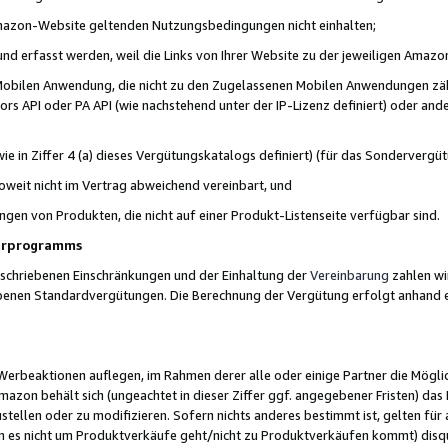
 Amazon-Website geltenden Nutzungsbedingungen nicht einhalten;
t und erfasst werden, weil die Links von Ihrer Website zu der jeweiligen Am
 Mobilen Anwendung, die nicht zu den Zugelassenen Mobilen Anwendungen zählt
s API oder PA API (wie nachstehend unter der IP-Lizenz definiert) oder ander
ie in Ziffer 4 (a) dieses Vergütungskatalogs definiert) (für das Sonderverg
weit nicht im Vertrag abweichend vereinbart, und
ngen von Produkten, die nicht auf einer Produkt-Listenseite verfügbar sind.
nerprogramms
eschriebenen Einschränkungen und der Einhaltung der
Vereinbarung
zahlen wir
ebenen Standardvergütungen. Die Berechnung der Vergütung erfolgt anhand e
beaktionen auflegen, im Rahmen derer alle oder einige Partner die Möglichk
Amazon behält sich (ungeachtet in dieser Ziffer ggf. angegebener Fristen) d
ustellen oder zu modifizieren. Sofern nichts anderes bestimmt ist, gelten 
s nicht um Produktverkäufe geht/nicht zu Produktverkäufen kommt) disqua