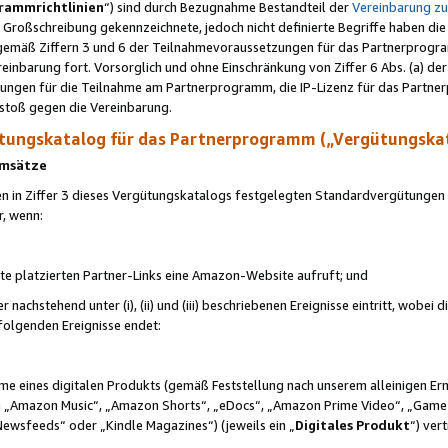
rammrichtlinien
“) sind durch Bezugnahme Bestandteil der
Vereinbarung z
Großschreibung gekennzeichnete, jedoch nicht definierte Begriffe haben die
 gemäß Ziffern 3 und 6 der Teilnahmevoraussetzungen für das Partnerprogram
nbarung fort. Vorsorglich und ohne Einschränkung von Ziffer 6 Abs. (a) der
ungen für die Teilnahme am Partnerprogramm, die IP-Lizenz für das Partner
rstoß gegen die Vereinbarung.
ungskatalog für das Partnerprogramm („Vergütungska
 Umsätze
n in Ziffer 3 dieses Vergütungskatalogs festgelegten Standardvergütungen v
r, wenn:
ite platzierten Partner-Links eine Amazon-Website aufruft; und
r nachstehend unter (i), (ii) und (iii) beschriebenen Ereignisse eintritt, wobe
 folgenden Ereignisse endet:
hme eines digitalen Produkts (gemäß Feststellung nach unserem alleinigen 
 „Amazon Music“, „Amazon Shorts“, „eDocs“, „Amazon Prime Video“, „Game
Newsfeeds“ oder „Kindle Magazines“) (jeweils ein „
Digitales Produkt
“) ver