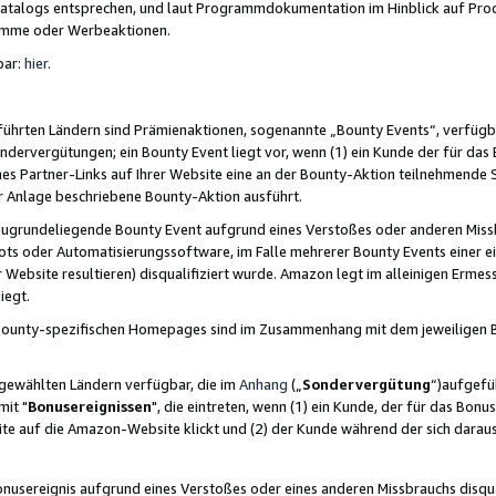
skatalogs entsprechen, und laut Programmdokumentation im Hinblick auf Pr
amme oder Werbeaktionen.
bar:
hier
.
führten Ländern sind Prämienaktionen, sogenannte „Bounty Events“, verfügb
Sondervergütungen; ein Bounty Event liegt vor, wenn (1) ein Kunde der für da
nes Partner-Links auf Ihrer Website eine an der Bounty-Aktion teilnehmende 
er Anlage beschriebene Bounty-Aktion ausführt.
ugrundeliegende Bounty Event aufgrund eines Verstoßes oder anderen Miss
ots oder Automatisierungssoftware, im Falle mehrerer Bounty Events einer e
r Website resultieren) disqualifiziert wurde. Amazon legt im alleinigen Ermess
iegt.
n Bounty-spezifischen Homepages sind im Zusammenhang mit dem jeweiligen
sgewählten Ländern verfügbar, die im
Anhang
(„
Sondervergütung
“)aufgefüh
it "
Bonusereignissen
", die eintreten, wenn (1) ein Kunde, der für das Bon
bsite auf die Amazon-Website klickt und (2) der Kunde während der sich dar
usereignis aufgrund eines Verstoßes oder eines anderen Missbrauchs disqua