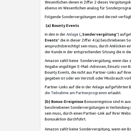
Wesentlichen denen in Ziffer 2 dieses Vergütung
ebenso im Wesentlichen analog für Sonderprogr
Folgende Sondervergütungen sind derzeit verfüg
(a) Bounty Events
In den in der
Anlage
(„
Sondervergütung
“) aufge
Events
“ die in dieser Ziffer 4 (a) beschriebenen 
anspruchsberechtigt sein muss, durch Anklicken ei
der Kunde in der entsprechenden Sitzung die in d
Amazon zahlt keine Sondervergütung, wenn das z
Angabe ungültiger E-Mail-Adressen, Einsatz von B
Bounty Events, die nicht aus Partner-Links auf Ihre
gegeben ist oder ein Verstoß oder Missbrauch vorl
Partner-Links auf die in der Anlage aufgeführte
die Teilnahme am Partnerprogramm
erlaubt.
(b) Bonus-Ereignisse
Bonusereignisse sind in au
beschriebenen Sondervergütungen in Verbindung m
sein muss, durch einen Partner-Link auf Ihrer We
Bonusaktion durchführt.
Amazon zahlt keine Sondervergütung, wenn ein Bon