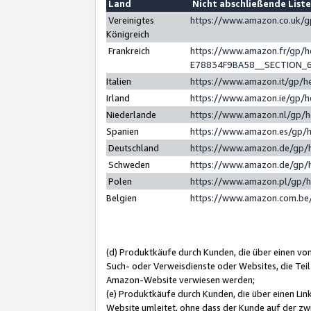
Land
Nicht abschließende List
Vereinigtes
https://www.amazon.co.uk/
Königreich
Frankreich
https://www.amazon.fr/gp/
E78834F9BA58__SECTION_
Italien
https://www.amazon.it/gp/h
Irland
https://www.amazon.ie/gp/
Niederlande
https://www.amazon.nl/gp/
Spanien
https://www.amazon.es/gp/
Deutschland
https://www.amazon.de/gp/
Schweden
https://www.amazon.de/gp/
Polen
https://www.amazon.pl/gp/
Belgien
https://www.amazon.com.be
(d) Produktkäufe durch Kunden, die über einen vo
Such- oder Verweisdienste oder Websites, die Teil
Amazon-Website verwiesen werden;
(e) Produktkäufe durch Kunden, die über einen Li
Website umleitet, ohne dass der Kunde auf der zw