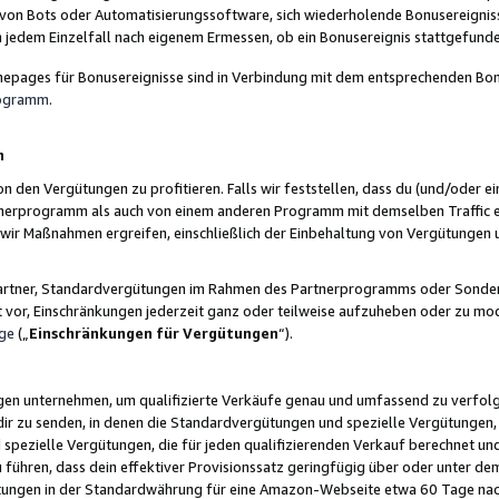
 von Bots oder Automatisierungssoftware, sich wiederholende Bonusereignisse
n jedem Einzelfall nach eigenem Ermessen, ob ein Bonusereignis stattgefund
epages für Bonusereignisse sind in Verbindung mit dem entsprechenden Bonu
rogramm
.
n
den Vergütungen zu profitieren. Falls wir feststellen, dass du (und/oder ein
erprogramm als auch von einem anderen Programm mit demselben Traffic ei
n wir Maßnahmen ergreifen, einschließlich der Einbehaltung von Vergütunge
r Partner, Standardvergütungen im Rahmen des Partnerprogramms oder Sonde
ht vor, Einschränkungen jederzeit ganz oder teilweise aufzuheben oder zu mod
ge
(„
Einschränkungen für Vergütungen
“).
ngen unternehmen, um qualifizierte Verkäufe genau und umfassend zu verfol
dir zu senden, in denen die Standardvergütungen und spezielle Vergütungen, 
pezielle Vergütungen, die für jeden qualifizierenden Verkauf berechnet un
 führen, dass dein effektiver Provisionssatz geringfügig über oder unter dem
ungen in der Standardwährung für eine Amazon-Webseite etwa 60 Tage nach