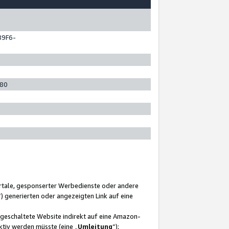
89F6-
280
ortale, gesponserter Werbedienste oder andere
“) generierten oder angezeigten Link auf eine
ngeschaltete Website indirekt auf eine Amazon-
ktiv werden müsste (eine „
Umleitung
“);