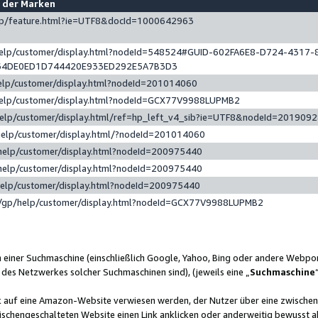
e der Marken
gp/feature.html?ie=UTF8&docId=1000642963
help/customer/display.html?nodeId=548524#GUID-602FA6E8-D724-4317-
64DE0ED1D744420E933ED292E5A7B3D3
elp/customer/display.html?nodeId=201014060
help/customer/display.html?nodeId=GCX77V9988LUPMB2
help/customer/display.html/ref=hp_left_v4_sib?ie=UTF8&nodeId=201909
help/customer/display.html/?nodeId=201014060
help/customer/display.html?nodeId=200975440
help/customer/display.html?nodeId=200975440
help/customer/display.html?nodeId=200975440
/gp/help/customer/display.html?nodeId=GCX77V9988LUPMB2
n einer Suchmaschine (einschließlich Google, Yahoo, Bing oder andere Webp
 des Netzwerkes solcher Suchmaschinen sind), (jeweils eine „
Suchmaschine
nk auf eine Amazon-Website verwiesen werden, der Nutzer über eine zwische
ischengeschalteten Website einen Link anklicken oder anderweitig bewusst a