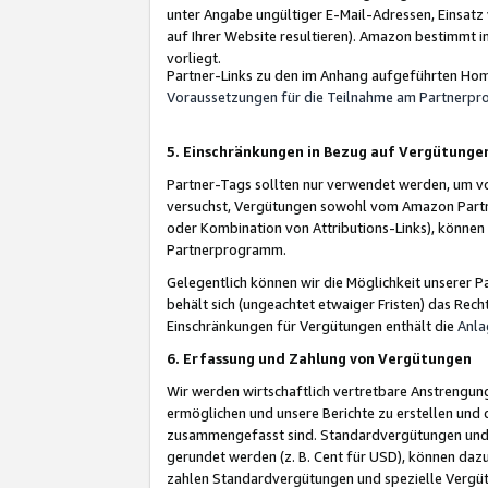
unter Angabe ungültiger E-Mail-Adressen, Einsatz
auf Ihrer Website resultieren). Amazon bestimmt i
vorliegt.
Partner-Links zu den im Anhang aufgeführten Hom
Voraussetzungen für die Teilnahme am Partnerp
5. Einschränkungen in Bezug auf Vergütunge
Partner-Tags sollten nur verwendet werden, um von 
versuchst, Vergütungen sowohl vom Amazon Partn
oder Kombination von Attributions-Links), könne
Partnerprogramm.
Gelegentlich können wir die Möglichkeit unsere
behält sich (ungeachtet etwaiger Fristen) das Rec
Einschränkungen für Vergütungen enthält die
Anla
6. Erfassung und Zahlung von Vergütungen
Wir werden wirtschaftlich vertretbare Anstrengu
ermöglichen und unsere Berichte zu erstellen und 
zusammengefasst sind. Standardvergütungen und s
gerundet werden (z. B. Cent für USD), können dazu
zahlen Standardvergütungen und spezielle Vergüt