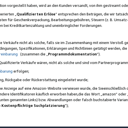
ktion vorgestellt haben, wird an den Kunden versandt, von ihm gestreamt od
erierten „
Qualifizierten Erlöse
“ entsprechen den Beträgen, die wir tatsäch
sten für Geschenkverpackung, Bearbeitungsgebühren, Steuern (z. B. Umsatz-
en bei Kreditkartenzahlung und uneinbringlicher Forderungen.
e Verkäufe nicht als solche, falls sie im Zusammenhang mit einem Verstoß 
ungen, Spezifikationen, Erklärungen und Richtlinien getätigt werden, die 
reinbarung
(zusammen die „
Programmdokumentation
“).
 Qualifizierte Verkäufe wären, nicht als solche und sind vom Partnerprogra
nbarung
erfolgen;
ung, Rückgabe oder Rückerstattung eingeleitet wurde;
ine Anzeige auf eine Amazon-Website verwiesen wurde, die Sieeinschließlich
ndere Identifikatoren käuflich erworben haben,die das Wort „amazon“ oder 
e unten genannten Links) bzw. Abwandlungen oder falsch buchstabierte Varia
e Kostenpflichtige Suchplatzierung
”);