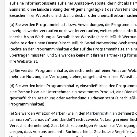
auf eine Informationsseite auf einer Amazon-Website, der nicht als Part
Bannern); ohne Einschränkung der Allgemeingültigkeit des Vorstehende
Besucher Ihrer Website unsichtbar, unlesbar oder unentzifferbar mache
(b) Sie werden Programminhalte bzw. Anwendungen, die Programminhalt
anzeigen, weder verkaufen noch weiterverkaufen, weitergeben, unterli
innerhalb von Werbung außerhalb Ihrer Website (einschließlich Werbun
Website oder einem Dienst (einschließlich Social Networking-Website
Rechte an den Programminhalten oder auf die Programminhalte an eine a
übertragen müssten, und Sie werden keine mit Ihrem Partner-Tag formati
Ihre Website ist.
(c) Sie werden Programminhalte, die nicht mehr auf einer Amazon-Websit
mehr zur Nutzung zur Verfügung stehen, umgehend von Ihrer Website e
(d) Sie werden keine Programminhalte, einschließlich in den Programmin
eine Person bzw. ein Unternehmen ein bestimmtes Produkt, eine Dienstle
geschäftlichen Beziehung oder Verbindung zu diesen steht (einschließli
Programminhalten).
(e) Sie werden Amazon-Marken (wie in den
Markenrichtlinien
definiert) 
„ammazon“, „amaozn“ und „kindel“) nicht zwecks Nutzung in einer Suc
Versuch unternehmen). Zusätzlich zu sonstigen Amazon zur Verfügung 
sorgen, dass von uns benannte Suchmaschinen Geschützte Begriffe (wie 