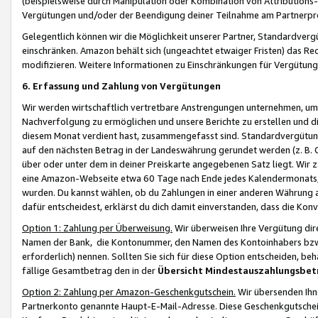
(beispielsweise durch Manipulation oder Kombination von Attributions-
Vergütungen und/oder der Beendigung deiner Teilnahme am Partnerp
Gelegentlich können wir die Möglichkeit unserer Partner, Standardv
einschränken. Amazon behält sich (ungeachtet etwaiger Fristen) das Re
modifizieren. Weitere Informationen zu Einschränkungen für Vergütung
6. Erfassung und Zahlung von Vergütungen
Wir werden wirtschaftlich vertretbare Anstrengungen unternehmen, um 
Nachverfolgung zu ermöglichen und unsere Berichte zu erstellen und di
diesem Monat verdient hast, zusammengefasst sind. Standardvergütung
auf den nächsten Betrag in der Landeswährung gerundet werden (z. B. C
über oder unter dem in deiner Preiskarte angegebenen Satz liegt. Wir
eine Amazon-Webseite etwa 60 Tage nach Ende jedes Kalendermonats, i
wurden. Du kannst wählen, ob du Zahlungen in einer anderen Währung
dafür entscheidest, erklärst du dich damit einverstanden, dass die K
Option 1: Zahlung per Überweisung.
Wir überweisen Ihre Vergütung dir
Namen der Bank, die Kontonummer, den Namen des Kontoinhabers bzw. a
erforderlich) nennen. Sollten Sie sich für diese Option entscheiden, be
fällige Gesamtbetrag den in der
Übersicht Mindestauszahlungsbet
Option 2: Zahlung per Amazon-Geschenkgutschein.
Wir übersenden Ihne
Partnerkonto genannte Haupt-E-Mail-Adresse. Diese Geschenkgutschei