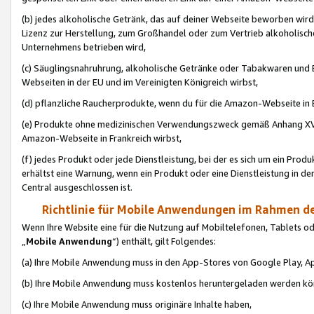
(b) jedes alkoholische Getränk, das auf deiner Webseite beworben wird
Lizenz zur Herstellung, zum Großhandel oder zum Vertrieb alkoholisch
Unternehmens betrieben wird,
(c) Säuglingsnahruhrung, alkoholische Getränke oder Tabakwaren und E
Webseiten in der EU und im Vereinigten Königreich wirbst,
(d) pflanzliche Raucherprodukte, wenn du für die Amazon-Webseite in B
(e) Produkte ohne medizinischen Verwendungszweck gemäß Anhang XVI 
Amazon-Webseite in Frankreich wirbst,
(f) jedes Produkt oder jede Dienstleistung, bei der es sich um ein Prod
erhältst eine Warnung, wenn ein Produkt oder eine Dienstleistung in de
Central ausgeschlossen ist.
Richtlinie für Mobile Anwendungen im Rahmen de
Wenn Ihre Website eine für die Nutzung auf Mobiltelefonen, Tablets 
„
Mobile Anwendung
“) enthält, gilt Folgendes:
(a) Ihre Mobile Anwendung muss in den App-Stores von Google Play, A
(b) Ihre Mobile Anwendung muss kostenlos heruntergeladen werden könn
(c) Ihre Mobile Anwendung muss originäre Inhalte haben,