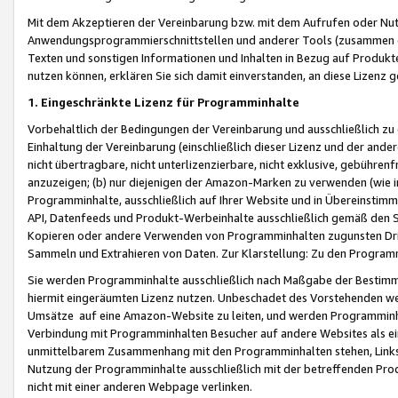
Mit dem Akzeptieren der Vereinbarung bzw. mit dem Aufrufen oder Nutz
Anwendungsprogrammierschnittstellen und anderer Tools (zusammen die
Texten und sonstigen Informationen und Inhalten in Bezug auf Produkte
nutzen können, erklären Sie sich damit einverstanden, an diese Lizenz 
1. Eingeschränkte Lizenz für Programminhalte
Vorbehaltlich der Bedingungen der Vereinbarung und ausschließlich z
Einhaltung der Vereinbarung (einschließlich dieser Lizenz und der ande
nicht übertragbare, nicht unterlizenzierbare, nicht exklusive, gebühren
anzuzeigen; (b) nur diejenigen der Amazon-Marken zu verwenden (wie in 
Programminhalte, ausschließlich auf Ihrer Website und in Übereinstimmu
API, Datenfeeds und Produkt-Werbeinhalte ausschließlich gemäß den Spe
Kopieren oder andere Verwenden von Programminhalten zugunsten Dri
Sammeln und Extrahieren von Daten. Zur Klarstellung: Zu den Program
Sie werden Programminhalte ausschließlich nach Maßgabe der Besti
hiermit eingeräumten Lizenz nutzen. Unbeschadet des Vorstehenden we
Umsätze auf eine Amazon-Website zu leiten, und werden Programminhal
Verbindung mit Programminhalten Besucher auf andere Websites als ein
unmittelbarem Zusammenhang mit den Programminhalten stehen, Links z
Nutzung der Programminhalte ausschließlich mit der betreffenden Pr
nicht mit einer anderen Webpage verlinken.