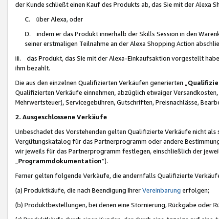
der Kunde schließt einen Kauf des Produkts ab, das Sie mit der Alexa 
C. über Alexa, oder
D. indem er das Produkt innerhalb der Skills Session in den Waren
seiner erstmaligen Teilnahme an der Alexa Shopping Action abschlie
iii. das Produkt, das Sie mit der Alexa-Einkaufsaktion vorgestellt ha
ihm bezahlt.
Die aus den einzelnen Qualifizierten Verkäufen generierten „
Qualifizi
Qualifizierten Verkäufe einnehmen, abzüglich etwaiger Versandkosten
Mehrwertsteuer), Servicegebühren, Gutschriften, Preisnachlässe, Bear
2. Ausgeschlossene Verkäufe
Unbeschadet des Vorstehenden gelten Qualifizierte Verkäufe nicht als
Vergütungskatalog für das Partnerprogramm oder andere Bestimmungen,
wir jeweils für das Partnerprogramm festlegen, einschließlich der jewe
„
Programmdokumentation
“).
Ferner gelten folgende Verkäufe, die andernfalls Qualifizierte Verkä
(a) Produktkäufe, die nach Beendigung Ihrer
Vereinbarung
erfolgen;
(b) Produktbestellungen, bei denen eine Stornierung, Rückgabe oder R