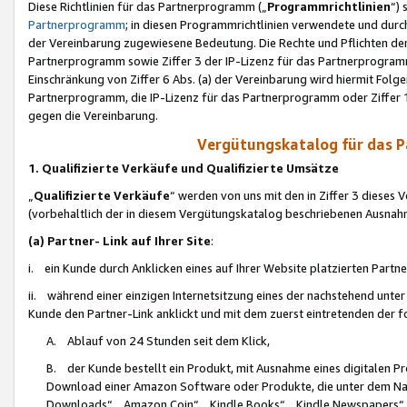
Diese Richtlinien für das Partnerprogramm („
Programmrichtlinien
“)
Partnerprogramm
; in diesen Programmrichtlinien verwendete und durch
der Vereinbarung zugewiesene Bedeutung. Die Rechte und Pflichten de
Partnerprogramm sowie Ziffer 3 der IP-Lizenz für das Partnerprogram
Einschränkung von Ziffer 6 Abs. (a) der Vereinbarung wird hiermit Fol
Partnerprogramm, die IP-Lizenz für das Partnerprogramm oder Ziffer 1
gegen die Vereinbarung.
Vergütungskatalog für das 
1. Qualifizierte Verkäufe und Qualifizierte Umsätze
„
Qualifizierte Verkäufe
“ werden von uns mit den in Ziffer 3 diese
(vorbehaltlich der in diesem Vergütungskatalog beschriebenen Ausnah
(a) Partner- Link auf Ihrer Site
:
i. ein Kunde durch Anklicken eines auf Ihrer Website platzierten Part
ii. während einer einzigen Internetsitzung eines der nachstehend unter (i)
Kunde den Partner-Link anklickt und mit dem zuerst eintretenden der f
A. Ablauf von 24 Stunden seit dem Klick,
B. der Kunde bestellt ein Produkt, mit Ausnahme eines digitalen P
Download einer Amazon Software oder Produkte, die unter dem N
Downloads“, „Amazon Coin“, „Kindle Books“, „Kindle Newspapers“, „