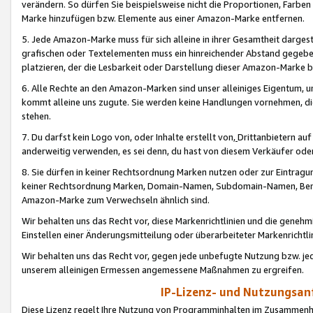
verändern. So dürfen Sie beispielsweise nicht die Proportionen, Farb
Marke hinzufügen bzw. Elemente aus einer Amazon-Marke entfernen.
5. Jede Amazon-Marke muss für sich alleine in ihrer Gesamtheit darge
grafischen oder Textelementen muss ein hinreichender Abstand gegebe
platzieren, der die Lesbarkeit oder Darstellung dieser Amazon-Marke b
6. Alle Rechte an den Amazon-Marken sind unser alleiniges Eigentum, 
kommt alleine uns zugute. Sie werden keine Handlungen vornehmen, 
stehen.
7. Du darfst kein Logo von, oder Inhalte erstellt von,
Drittanbietern au
anderweitig verwenden, es sei denn, du hast von diesem Verkäufer oder
8. Sie dürfen in keiner Rechtsordnung Marken nutzen oder zur Eintragu
keiner Rechtsordnung Marken, Domain-Namen, Subdomain-Namen, Benu
Amazon-Marke zum Verwechseln ähnlich sind.
Wir behalten uns das Recht vor, diese Markenrichtlinien und die gene
Einstellen einer Änderungsmitteilung oder überarbeiteter Markenricht
Wir behalten uns das Recht vor, gegen jede unbefugte Nutzung bzw. jede 
unserem alleinigen Ermessen angemessene Maßnahmen zu ergreifen.
IP-Lizenz- und Nutzungsan
Diese Lizenz regelt Ihre Nutzung von Programminhalten im Zusammen