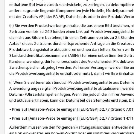
enthaltene Software zurückzuentwickeln, zu zerlegen, zu dekompilier
andere zugrunde liegende Komponenten (wie Modelle, Modellparameter
mit der Creators API, der PA API, Datenfeeds oder in den Produkt Werb
(h) Sie werden Produktwerbungsinhalte, die aus einem Bild bestehen, ni
Zeitraum von bis zu 24 Stunden einen Link auf Produktwerbungsinhalte
die nicht aus Bildern bestehen, für einen Zeitraum von bis zu 24 Stund
Ablauf dieses Zeitraums durch entsprechende Anfrage an die Creators 
Produktwerbungsinhalte aktualisieren und neu darstellen. Sofern wir Ih
Standardidentifikationsnummern (ASINs) für einen unbestimmten Zeitra
Kundenanwendung, dürfen unbeschadet des Vorstehenden Produktwerbu
Zwischenspeicher abgelegt werden. Auf unser Verlangen werden Sie un
die Produktwerbungsinhalte enthält oder nutzt, damit wir Ihre Einhalt
(i) Wenn Sie seltener als stündlich Produktwerbungsinhalte aus Datenfe
Anwendung angezeigten Produktwerbungsinhalte aktualisieren, werden 
Datums-/Uhrzeitstempel einfügen. Wenn Sie jedoch die in Ihrer Anwe
und aktualisiert haben, kann der Datumsteil des Stempels entfallen. Dies
• Preis auf [Amazon-Website einfügen]: [EUR/GBP] 32,77 (Stand 07.01.
• Preis auf [Amazon-Website einfügen]: [EUR/GBP] 32,77 (Stand 14:11 
Außerdem müssen Sie den folgenden Haftungsausschluss entweder neb
ein Pop-up-Fenster, ein Pop-up-Skript oder ein sonstiges vergleichba