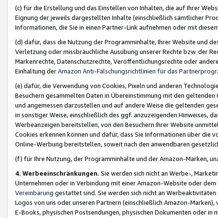
(c) für die Erstellung und das Einstellen von Inhalten, die auf Ihrer We
Eignung der jeweils dargestellten Inhalte (einschließlich sämtlicher 
Informationen, die Sie in einen Partner-Link aufnehmen oder mit diese
(d) dafür, dass die Nutzung der Programminhalte, Ihrer Website und des 
Verletzung oder missbräuchliche Ausübung unserer Rechte bzw. der Recht
Markenrechte, Datenschutzrechte, Veröffentlichungsrechte oder anderer
Einhaltung der
Amazon Anti-Fälschungsrichtlinien für das Partnerpro
(e) dafür, die Verwendung von Cookies, Pixeln und anderen Technologien
Besuchern gesammelten Daten in Übereinstimmung mit den geltenden Ge
und angemessen darzustellen und auf andere Weise die geltenden geset
in sonstiger Weise, einschließlich des ggf. anzuzeigenden Hinweises, d
Werbeanzeigen bereitstellen, von den Besuchern Ihrer Website unmitte
Cookies erkennen können und dafür, dass Sie Informationen über die v
Online-Werbung bereitstellen, soweit nach den anwendbaren gesetzlic
(f) für Ihre Nutzung, der Programminhalte und der Amazon-Marken, u
4. Werbeeinschränkungen.
Sie werden sich nicht an Werbe-, Market
Unternehmen oder in Verbindung mit einer Amazon-Website oder dem Pa
Vereinbarung
gestattet sind. Sie werden sich nicht an Werbeaktivitäten
Logos von uns oder unseren Partnern (einschließlich Amazon-Marken), 
E-Books, physischen Postsendungen, physischen Dokumenten oder in 