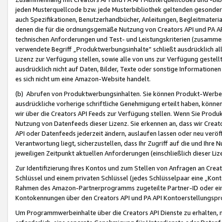
jeden Musterquellcode bzw. jede Musterbibliothek geltenden gesonder
auch Spezifikationen, Benutzerhandbücher, Anleitungen, Begleitmaterial
denen die für die ordnungsgemäße Nutzung von Creators API und PA A
technischen Anforderungen und Test- und Leistungskriterien (zusammen
verwendete Begriff „Produktwerbungsinhalte“ schließt ausdrücklich al
Lizenz zur Verfügung stellen, sowie alle von uns zur Verfügung gestel
ausdrücklich nicht auf Daten, Bilder, Texte oder sonstige Informatione
es sich nicht um eine Amazon-Website handelt.
(b) Abrufen von Produktwerbungsinhalten. Sie können Produkt-Werbein
ausdrückliche vorherige schriftliche Genehmigung erteilt haben, könn
wir über die Creators API Feeds zur Verfügung stellen. Wenn Sie Produk
Nutzung von Datenfeeds dieser Lizenz. Sie erkennen an, dass wir Creat
API oder Datenfeeds jederzeit ändern, auslaufen lassen oder neu veröffe
Verantwortung liegt, sicherzustellen, dass Ihr Zugriff auf die und Ihr
jeweiligen Zeitpunkt aktuellen Anforderungen (einschließlich dieser Liz
Zur Identifizierung Ihres Kontos und zum Stellen von Anfragen an Crea
Schlüssel und einem privaten Schlüssel (jedes Schlüsselpaar eine „Kon
Rahmen des Amazon-Partnerprogramms zugeteilte Partner-ID oder ein
Kontokennungen über den Creators API und PA API Kontoerstellungspro
Um Programmwerbeinhalte über die Creators API Dienste zu erhalten, m