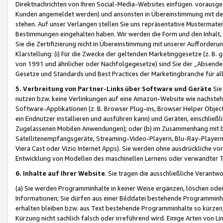
Direktnachrichten von Ihren Social-Media-Websites einfügen. vorausg
Kunden angemeldet werden) und ansonsten in Übereinstimmung mit der
stehen. Auf unser Verlangen stellen Sie uns repräsentative Mustermater
Bestimmungen eingehalten haben. Wir werden die Form und den Inhalt, di
Sie die Zertifizierung nicht in Übereinstimmung mit unserer Aufforderu
Klarstellung: (i) Für die Zwecke der geltenden Marketinggesetze (z. 
von 1991 und ähnlicher oder Nachfolgegesetze) sind Sie der „Absender“ j
Gesetze und Standards und Best Practices der Marketingbranche für 
5. Verbreitung von Partner-Links über Software und Geräte
Sie
nutzen bzw. keine Verlinkungen auf eine Amazon-Website wie nachsteh
Software-Applikationen (z. B. Browser Plug-ins, Browser Helper Objec
ein Endnutzer installieren und ausführen kann) und Geräten, einschlie
Zugelassenen Mobilen Anwendungen); oder (b) im Zusammenhang mit bzw.
Satellitenempfangsgeräte, Streaming-Video-Playern, Blu-Ray-Playern 
Viera Cast oder Vizio Internet Apps). Sie werden ohne ausdrückliche v
Entwicklung von Modellen des maschinellen Lernens oder verwandter 
6. Inhalte auf Ihrer Website
. Sie tragen die ausschließliche Verantwo
(a) Sie werden Programminhalte in keiner Weise ergänzen, löschen oder
Informationen; Sie dürfen aus einer Bilddatei bestehende Programminhal
erhalten bleiben bzw. aus Text bestehende Programminhalte so kürzen, 
Kürzung nicht sachlich falsch oder irreführend wird. Einige Arten von L