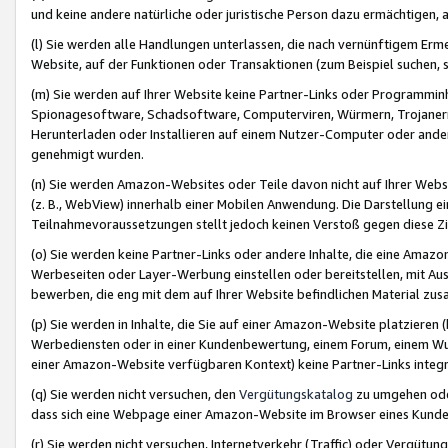
und keine andere natürliche oder juristische Person dazu ermächtigen, a
(l) Sie werden alle Handlungen unterlassen, die nach vernünftigem Erme
Website, auf der Funktionen oder Transaktionen (zum Beispiel suchen, s
(m) Sie werden auf Ihrer Website keine Partner-Links oder Programmin
Spionagesoftware, Schadsoftware, Computerviren, Würmern, Trojaner
Herunterladen oder Installieren auf einem Nutzer-Computer oder ande
genehmigt wurden.
(n) Sie werden Amazon-Websites oder Teile davon nicht auf Ihrer Websi
(z. B., WebView) innerhalb einer Mobilen Anwendung. Die Darstellung ein
Teilnahmevoraussetzungen stellt jedoch keinen Verstoß gegen diese Zif
(o) Sie werden keine Partner-Links oder andere Inhalte, die eine Am
Werbeseiten oder Layer-Werbung einstellen oder bereitstellen, mit Au
bewerben, die eng mit dem auf Ihrer Website befindlichen Material z
(p) Sie werden in Inhalte, die Sie auf einer Amazon-Website platzier
Werbediensten oder in einer Kundenbewertung, einem Forum, einem Wun
einer Amazon-Website verfügbaren Kontext) keine Partner-Links integr
(q) Sie werden nicht versuchen, den
Vergütungskatalog
zu umgehen oder
dass sich eine Webpage einer Amazon-Website im Browser eines Kunden 
(r) Sie werden nicht versuchen, Internetverkehr (Traffic) oder Vergü