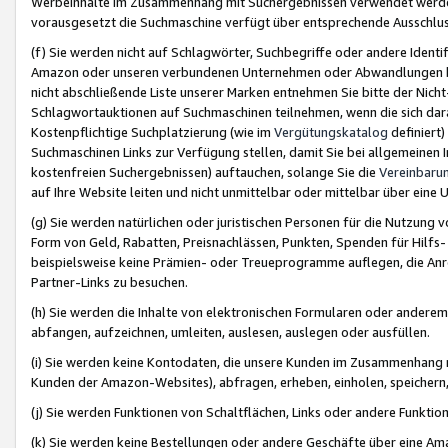
Werbeinhalte im Zusammenhang mit Suchergebnissen verwendet werden,
vorausgesetzt die Suchmaschine verfügt über entsprechende Ausschlu
(f) Sie werden nicht auf Schlagwörter, Suchbegriffe oder andere Ident
Amazon oder unseren verbundenen Unternehmen oder Abwandlungen bzw
nicht abschließende Liste unserer Marken entnehmen Sie bitte der Nich
Schlagwortauktionen auf Suchmaschinen teilnehmen, wenn die sich da
Kostenpflichtige Suchplatzierung (wie im
Vergütungskatalog
definiert
Suchmaschinen Links zur Verfügung stellen, damit Sie bei allgemeinen I
kostenfreien Suchergebnissen) auftauchen, solange Sie die
Vereinbaru
auf Ihre Website leiten und nicht unmittelbar oder mittelbar über eine
(g) Sie werden natürlichen oder juristischen Personen für die Nutzung 
Form von Geld, Rabatten, Preisnachlässen, Punkten, Spenden für Hilfs
beispielsweise keine Prämien- oder Treueprogramme auflegen, die Anrei
Partner-Links zu besuchen.
(h) Sie werden die Inhalte von elektronischen Formularen oder anderem M
abfangen, aufzeichnen, umleiten, auslesen, auslegen oder ausfüllen.
(i) Sie werden keine Kontodaten, die unsere Kunden im Zusammenhang 
Kunden der Amazon-Websites), abfragen, erheben, einholen, speichern,
(j) Sie werden Funktionen von Schaltflächen, Links oder andere Funkti
(k) Sie werden keine Bestellungen oder andere Geschäfte über eine Ama