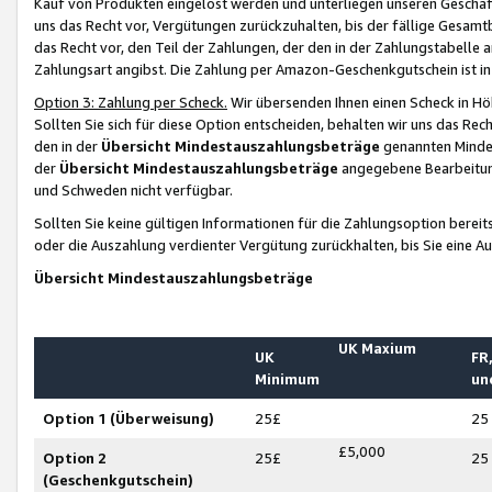
Kauf von Produkten eingelöst werden und unterliegen unseren Geschäf
uns das Recht vor, Vergütungen zurückzuhalten, bis der fällige Gesamt
das Recht vor, den Teil der Zahlungen, der den in der Zahlungstabelle 
Zahlungsart angibst. Die Zahlung per Amazon-Geschenkgutschein ist in
Option 3: Zahlung per Scheck.
Wir übersenden Ihnen einen Scheck in Höh
Sollten Sie sich für diese Option entscheiden, behalten wir uns das Rec
den in der
Übersicht Mindestauszahlungsbeträge
genannten Mindest
der
Übersicht Mindestauszahlungsbeträge
angegebene Bearbeitung
und Schweden nicht verfügbar.
Sollten Sie keine gültigen Informationen für die Zahlungsoption bereit
oder die Auszahlung verdienter Vergütung zurückhalten, bis Sie eine A
Übersicht Mindestauszahlungsbeträge
UK Maxium
UK
FR,
Minimum
un
Option 1 (Überweisung)
25£
25
£5,000
Option 2
25£
25
(Geschenkgutschein)