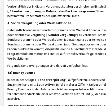
Vorbehaltlich der in diesem Vergütungskatalog beschriebenen Einschr
(„
Standardvergütung im Rahmen des Partnerprogramms
“) besc
bestimmten Prozentsatzes der Qualifizierten Erlöse.
4. Sondervergütung oder Werbeaktionen
Gelegentlich können wir Sonderprogramme oder Werbeaktionen auflegen,
oder alternative Vergütung („
Sondervergütung
”) zu verdienen. Amazo
Sonderprogramme oder Werbeaktionen jederzeit ganz oder teilweise einz
Sonderprogramme oder Werbeaktionen (auch Sonderprogramme oder We
Produktverkäufen kommt) disqualifizierende Ausschlusstatbestände, di
Programmdokumentation im Hinblick auf Produktverkäufe geltende E
Werbeaktionen.
Folgende Sondervergütungen sind derzeit verfügbar:
hier
.
(a) Bounty Events
In den in der
Anlage
(„
Sondervergütung
“) aufgeführten Ländern sind
Zusammenhang mit „
Bounty Events
“ die in dieser Ziffer 4 (a) besch
Bounty Event wie in der Anlage beschrieben anspruchsberechtigt sein mu
teilnehmende Startseite einer Amazon-Website aufruft und (2) der Kun
ausführt.
Amazon zahlt keine Sondervergütung, wenn das zugrundeliegende Boun