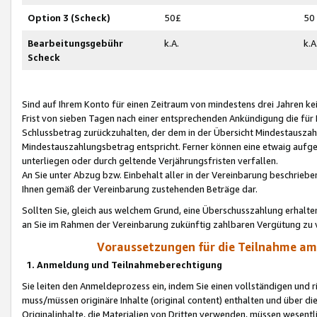
Option 3 (Scheck)
50£
50
Bearbeitungsgebühr
k.A.
k.A
Scheck
Sind auf Ihrem Konto für einen Zeitraum von mindestens drei Jahren kein
Frist von sieben Tagen nach einer entsprechenden Ankündigung die für
Schlussbetrag zurückzuhalten, der dem in der Übersicht Mindestausz
Mindestauszahlungsbetrag entspricht. Ferner können eine etwaig aufg
unterliegen oder durch geltende Verjährungsfristen verfallen.
An Sie unter Abzug bzw. Einbehalt aller in der Vereinbarung beschrieb
Ihnen gemäß der Vereinbarung zustehenden Beträge dar.
Sollten Sie, gleich aus welchem Grund, eine Überschusszahlung erhalte
an Sie im Rahmen der Vereinbarung zukünftig zahlbaren Vergütung zu 
Voraussetzungen für die Teilnahme a
1. Anmeldung und Teilnahmeberechtigung
Sie leiten den Anmeldeprozess ein, indem Sie einen vollständigen und 
muss/müssen originäre Inhalte (original content) enthalten und über d
Originalinhalte, die Materialien von Dritten verwenden, müssen wese