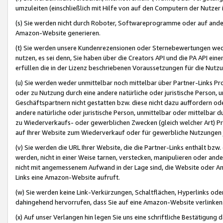
umzuleiten (einschließlich mit Hilfe von auf den Computern der Nutzer i
(s) Sie werden nicht durch Roboter, Softwareprogramme oder auf andere
Amazon-Website generieren.
(t) Sie werden unsere Kundenrezensionen oder Sternebewertungen wed
nutzen, es sei denn, Sie haben über die Creators API und die PA API e
erfüllen die in der Lizenz beschriebenen Voraussetzungen für die Nutzu
(u) Sie werden weder unmittelbar noch mittelbar über Partner-Links P
oder zu Nutzung durch eine andere natürliche oder juristische Person,
Geschäftspartnern nicht gestatten bzw. diese nicht dazu auffordern od
andere natürliche oder juristische Person, unmittelbar oder mittelbar
zu Wiederverkaufs- oder gewerblichen Zwecken (gleich welcher Art) 
auf Ihrer Website zum Wiederverkauf oder für gewerbliche Nutzungen 
(v) Sie werden die URL Ihrer Website, die die Partner-Links enthält b
werden, nicht in einer Weise tarnen, verstecken, manipulieren oder and
nicht mit angemessenem Aufwand in der Lage sind, die Website oder A
Links eine Amazon-Website aufruft.
(w) Sie werden keine Link-Verkürzungen, Schaltflächen, Hyperlinks ode
dahingehend hervorrufen, dass Sie auf eine Amazon-Website verlinken
(x) Auf unser Verlangen hin legen Sie uns eine schriftliche Bestätigung