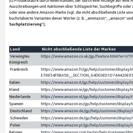
(c) Produktkäufe durch einen Kunden, der durch eine Anzeige auf eine 
Ausschreibungen und Auktionen über Schlagwörter, Suchbegriffe oder 
oder eine andere Amazon-Marke (vgl. die nicht abschließende Liste un
buchstabierte Varianten dieser Wörter (z. B. „ammazon“, „amaozn“ und „
Suchplatzierung
”);
Land
Nicht abschließende Liste der Marken
Vereinigtes
https://www.amazon.co.uk/gp/feature.html?ie=U
Königreich
Frankreich
https://www.amazon.fr/gp/help/customer/displa
E78834F9BA58__SECTION_64DE0ED1D744420E9
Italien
https://www.amazon.it/gp/help/customer/display
Irland
https://www.amazon.ie/gp/help/customer/displa
Niederlande
https://www.amazon.nl/gp/help/customer/display
Spanien
https://www.amazon.es/gp/help/customer/display
Deutschland
https://www.amazon.de/gp/help/customer/displa
Schweden
https://www.amazon.de/gp/help/customer/displa
Polen
https://www.amazon.pl/gp/help/customer/display
Belgien
https://www.amazon.com.be/gp/help/customer/d