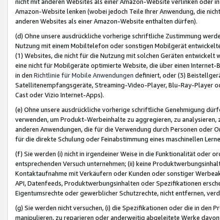
nicht mit anderen Websites als einer Amazon-Website verlinken oder i
Amazon-Website lenken (wobei jedoch Teile Ihrer Anwendung, die nich
anderen Websites als einer Amazon-Website enthalten dürfen).
(d) Ohne unsere ausdrückliche vorherige schriftliche Zustimmung werd
Nutzung mit einem Mobiltelefon oder sonstigen Mobilgerät entwickelt
(1) Websites, die nicht für die Nutzung mit solchen Geräten entwickelt
eine nicht für Mobilgeräte optimierte Website, die über einen Interne
in den
Richtlinie für Mobile Anwendungen
definiert, oder (3) Beistellge
Satellitenempfangsgeräte, Streaming-Video-Player, Blu-Ray-Player ode
Cast oder Vizio Internet-Apps).
(e) Ohne unsere ausdrückliche vorherige schriftliche Genehmigung dürfe
verwenden, um Produkt-Werbeinhalte zu aggregieren, zu analysieren, 
anderen Anwendungen, die für die Verwendung durch Personen oder Or
für die direkte Schulung oder Feinabstimmung eines maschinellen Lern
(f) Sie werden (i) nicht in irgendeiner Weise in die Funktionalität ode
entsprechenden Versuch unternehmen; (ii) keine Produktwerbungsinha
Kontaktaufnahme mit Verkäufern oder Kunden oder sonstiger Werbeaktiv
API, Datenfeeds, Produktwerbungsinhalten oder Spezifikationen erschei
Eigentumsrechte oder gewerblicher Schutzrechte, nicht entfernen, verd
(g) Sie werden nicht versuchen, (i) die Spezifikationen oder die in de
manipulieren, zu reparieren oder anderweitig abgeleitete Werke davon z