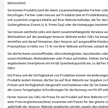
überwachen).
Sie können Produkte (und die damit zusammenhängenden Partner-Links)
hinzufügen. Partner-Links müssen auf Produkte (wie im Produktkatalog de
sich zusätzlich originäre Inhalte auf Ihrer Website befinden, die für 
Suchergebnisse, Events (z. B. Prime Day) oder die Homepages bestimmte
Sie müssen sämtliche Links und damit zusammenhängende Verweise auf z
Werbeaktion auf der jeweiligen Amazon-Website endet. Falls Sie beisp
einstellen und darauf hinweisen, dass Amazon auf ausgewählte Kleidun
Preisnachlass in Höhe von 15 % von Ihrer Website entfernen, sobald di
Sie dürfen keine unzutreffenden, überschwänglichen, täuschenden od
unsere Richtlinien, Werbeaktionen oder Preise aufstellen. Stellen Sie 
angebotenen Smartphone mit 64 GB Speicherkapazität ein, so dürfen S
führt.
Die Preise und die Verfügbarkeit von Produkten können Veränderungen 
Produkte ändern können, dürfen Sie auf Ihrer Website nur Angaben zu P
Preisen und Verfügbarkeit dargestellt sind bedienen oder (b) Sie Daten
der Lizenz festgelegten Anforderungen für die Nutzung von PA API einh
Ferner müssen Sie, falls Sie Preise für ein Produkt auf Ihrer Website in 
einer Preisvergleichsmaschine) zusammen mit Preisen für das gleiche o
außerhalb der Amazon-Website angeboten werden, jeweils den niedrigst