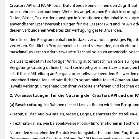
Creators API und PA API oder Datenfeeds können Ihnen den Zugriff auf D
oder mehreren verbundenen Websites angebotenen Produkte ermögliche
Daten, Bilder, Texte oder sonstigen Informationen oder Inhalte zuzugre
anwendbaren Lizenzvereinbarungen für die Creators API und PA API od
diesen verbundenen Websites zur Verfügung gestellt werden.
Sie dürfen den Programminhalt nicht dazu verwenden, geistiges Eigent
verletzen. Sie dürfen Programminhalte nicht verwenden, um direkt ode
maschinelles Lernen oder verwandte Technologien zu entwickeln oder zu
Die Lizenz endet mit sofortiger Wirkung automatisch, wenn Sie zu irg
Vergütungskatalog definiert) nicht rechtzeitig erfüllen bzw. ansonsten
schriftliche Mitteilung an Sie ganz oder teilweise beenden. Sie werden
umgehend einstellen und sämtliche Programminhalte und Amazon-Marke
jeweils verlangt, umgehend von Ihrer Website entfernen und löschen od
2. Voraussetzungen für die Nutzung der Creators API und der P
(a)
Beschreibung
. Im Rahmen dieser Lizenz können wir Ihnen Programmi
• Daten, Bilder, Audio-Dateien, Videos, Logos, Benutzerschnittstellen-
• Textmaterialien, wie beispielsweise Produktinformationen in Textfor
Neben den vorstehenden Produktwerbungsinhalten und dem Zugriff auf 
Zusammenhang mit Creators API und PA API Musterquellcodes und -bibli