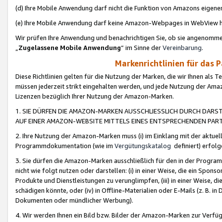
(d) Ihre Mobile Anwendung darf nicht die Funktion von Amazons eige
(e) Ihre Mobile Anwendung darf keine Amazon-Webpages in WebView 
Wir prüfen Ihre Anwendung und benachrichtigen Sie, ob sie angenomm
„
Zugelassene Mobile Anwendung
“ im Sinne der
Vereinbarung
.
Markenrichtlinien für das 
Diese Richtlinien gelten für die Nutzung der Marken, die wir Ihnen als 
müssen jederzeit strikt eingehalten werden, und jede Nutzung der Ama
Lizenzen bezüglich Ihrer Nutzung der Amazon-Marken.
1. SIE DÜRFEN DIE AMAZON-MARKEN AUSSCHLIESSLICH DURCH DARS
AUF EINER AMAZON-WEBSITE MITTELS EINES ENTSPRECHENDEN PART
2. Ihre Nutzung der Amazon-Marken muss (i) im Einklang mit der aktuells
Programmdokumentation (wie im
Vergütungskatalog
definiert) erfolg
3. Sie dürfen die Amazon-Marken ausschließlich für den in der Progr
nicht wie folgt nutzen oder darstellen: (i) in einer Weise, die ein Spo
Produkte und Dienstleistungen zu verunglimpfen, (iii) in einer Weise
schädigen könnte, oder (iv) in Offline-Materialien oder E-Mails (z. B.
Dokumenten oder mündlicher Werbung).
4. Wir werden Ihnen ein Bild bzw. Bilder der Amazon-Marken zur Verfüg