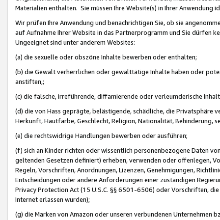
Materialien enthalten. Sie müssen Ihre Website(s) in Ihrer Anwendung ide
Wir prüfen Ihre Anwendung und benachrichtigen Sie, ob sie angenommen
auf Aufnahme Ihrer Website in das Partnerprogramm und Sie dürfen kei
Ungeeignet sind unter anderem Websites:
(a) die sexuelle oder obszöne Inhalte bewerben oder enthalten;
(b) die Gewalt verherrlichen oder gewalttätige Inhalte haben oder pot
anstiften,;
(c) die falsche, irreführende, diffamierende oder verleumderische Inha
(d) die von Hass geprägte, belästigende, schädliche, die Privatsphäre v
Herkunft, Hautfarbe, Geschlecht, Religion, Nationalität, Behinderung, 
(e) die rechtswidrige Handlungen bewerben oder ausführen;
(f) sich an Kinder richten oder wissentlich personenbezogene Daten vo
geltenden Gesetzen definiert) erheben, verwenden oder offenlegen, Vo
Regeln, Vorschriften, Anordnungen, Lizenzen, Genehmigungen, Richtlini
Entscheidungen oder andere Anforderungen einer zuständigen Regierung
Privacy Protection Act (15 U.S.C. §§ 6501-6506) oder Vorschriften, di
Internet erlassen wurden);
(g) die Marken von Amazon oder unseren verbundenen Unternehmen b