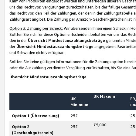
Kauf von Produkten eingelöst werden und unterliegen unseren Geschäf
uns das Recht vor, Vergütungen zurückzuhalten, bis der fällige Gesamt
das Recht vor, den Teil der Zahlungen, der den in der Zahlungstabelle 
Zahlungsart angibst. Die Zahlung per Amazon-Geschenkgutschein ist in
Option 3: Zahlung per Scheck.
Wir übersenden Ihnen einen Scheck in Höh
Sollten Sie sich für diese Option entscheiden, behalten wir uns das Rec
den in der
Übersicht Mindestauszahlungsbeträge
genannten Mindest
der
Übersicht Mindestauszahlungsbeträge
angegebene Bearbeitung
und Schweden nicht verfügbar.
Sollten Sie keine gültigen Informationen für die Zahlungsoption bereit
oder die Auszahlung verdienter Vergütung zurückhalten, bis Sie eine A
Übersicht Mindestauszahlungsbeträge
UK Maxium
UK
FR,
Minimum
un
Option 1 (Überweisung)
25£
25
£5,000
Option 2
25£
25
(Geschenkgutschein)