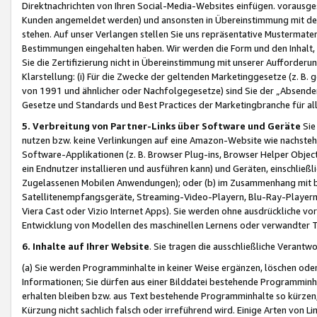
Direktnachrichten von Ihren Social-Media-Websites einfügen. vorausg
Kunden angemeldet werden) und ansonsten in Übereinstimmung mit der
stehen. Auf unser Verlangen stellen Sie uns repräsentative Mustermater
Bestimmungen eingehalten haben. Wir werden die Form und den Inhalt, di
Sie die Zertifizierung nicht in Übereinstimmung mit unserer Aufforderu
Klarstellung: (i) Für die Zwecke der geltenden Marketinggesetze (z. 
von 1991 und ähnlicher oder Nachfolgegesetze) sind Sie der „Absender“ j
Gesetze und Standards und Best Practices der Marketingbranche für 
5. Verbreitung von Partner-Links über Software und Geräte
Sie
nutzen bzw. keine Verlinkungen auf eine Amazon-Website wie nachsteh
Software-Applikationen (z. B. Browser Plug-ins, Browser Helper Objec
ein Endnutzer installieren und ausführen kann) und Geräten, einschlie
Zugelassenen Mobilen Anwendungen); oder (b) im Zusammenhang mit bzw.
Satellitenempfangsgeräte, Streaming-Video-Playern, Blu-Ray-Playern 
Viera Cast oder Vizio Internet Apps). Sie werden ohne ausdrückliche v
Entwicklung von Modellen des maschinellen Lernens oder verwandter 
6. Inhalte auf Ihrer Website
. Sie tragen die ausschließliche Verantwo
(a) Sie werden Programminhalte in keiner Weise ergänzen, löschen oder
Informationen; Sie dürfen aus einer Bilddatei bestehende Programminhal
erhalten bleiben bzw. aus Text bestehende Programminhalte so kürzen, 
Kürzung nicht sachlich falsch oder irreführend wird. Einige Arten von L