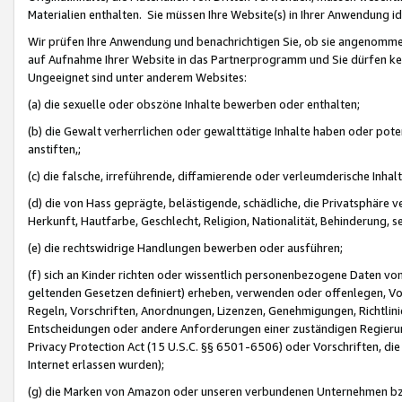
Materialien enthalten. Sie müssen Ihre Website(s) in Ihrer Anwendung ide
Wir prüfen Ihre Anwendung und benachrichtigen Sie, ob sie angenommen
auf Aufnahme Ihrer Website in das Partnerprogramm und Sie dürfen kei
Ungeeignet sind unter anderem Websites:
(a) die sexuelle oder obszöne Inhalte bewerben oder enthalten;
(b) die Gewalt verherrlichen oder gewalttätige Inhalte haben oder pot
anstiften,;
(c) die falsche, irreführende, diffamierende oder verleumderische Inha
(d) die von Hass geprägte, belästigende, schädliche, die Privatsphäre v
Herkunft, Hautfarbe, Geschlecht, Religion, Nationalität, Behinderung, 
(e) die rechtswidrige Handlungen bewerben oder ausführen;
(f) sich an Kinder richten oder wissentlich personenbezogene Daten vo
geltenden Gesetzen definiert) erheben, verwenden oder offenlegen, Vo
Regeln, Vorschriften, Anordnungen, Lizenzen, Genehmigungen, Richtlini
Entscheidungen oder andere Anforderungen einer zuständigen Regierung
Privacy Protection Act (15 U.S.C. §§ 6501-6506) oder Vorschriften, di
Internet erlassen wurden);
(g) die Marken von Amazon oder unseren verbundenen Unternehmen b