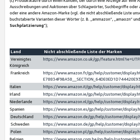
(c) Produktkäufe durch einen Kunden, der durch eine Anzeige auf eine 
Ausschreibungen und Auktionen über Schlagwörter, Suchbegriffe oder 
oder eine andere Amazon-Marke (vgl. die nicht abschließende Liste un
buchstabierte Varianten dieser Wörter (z. B. „ammazon“, „amaozn“ und „
Suchplatzierung
”);
Land
Nicht abschließende Liste der Marken
Vereinigtes
https://www.amazon.co.uk/gp/feature.html?ie=U
Königreich
Frankreich
https://www.amazon.fr/gp/help/customer/displa
E78834F9BA58__SECTION_64DE0ED1D744420E9
Italien
https://www.amazon.it/gp/help/customer/display
Irland
https://www.amazon.ie/gp/help/customer/displa
Niederlande
https://www.amazon.nl/gp/help/customer/display
Spanien
https://www.amazon.es/gp/help/customer/display
Deutschland
https://www.amazon.de/gp/help/customer/displa
Schweden
https://www.amazon.de/gp/help/customer/displa
Polen
https://www.amazon.pl/gp/help/customer/display
Belgien
https://www.amazon.com.be/gp/help/customer/d