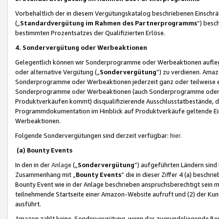
Vorbehaltlich der in diesem Vergütungskatalog beschriebenen Einschr
(„
Standardvergütung im Rahmen des Partnerprogramms
“) besc
bestimmten Prozentsatzes der Qualifizierten Erlöse.
4. Sondervergütung oder Werbeaktionen
Gelegentlich können wir Sonderprogramme oder Werbeaktionen auflegen,
oder alternative Vergütung („
Sondervergütung
”) zu verdienen. Amazo
Sonderprogramme oder Werbeaktionen jederzeit ganz oder teilweise einz
Sonderprogramme oder Werbeaktionen (auch Sonderprogramme oder We
Produktverkäufen kommt) disqualifizierende Ausschlusstatbestände, di
Programmdokumentation im Hinblick auf Produktverkäufe geltende E
Werbeaktionen.
Folgende Sondervergütungen sind derzeit verfügbar:
hier
.
(a) Bounty Events
In den in der
Anlage
(„
Sondervergütung
“) aufgeführten Ländern sind
Zusammenhang mit „
Bounty Events
“ die in dieser Ziffer 4 (a) besch
Bounty Event wie in der Anlage beschrieben anspruchsberechtigt sein mu
teilnehmende Startseite einer Amazon-Website aufruft und (2) der Kun
ausführt.
Amazon zahlt keine Sondervergütung, wenn das zugrundeliegende Boun