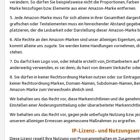
verändern. So dürfen Sie beispielsweise nicht die Proportionen, Farb
Marke hinzufügen bzw. Elemente aus einer Amazon-Marke entfernen.
5. Jede Amazon-Marke muss für sich alleine in ihrer Gesamtheit darge
grafischen oder Textelementen muss ein hinreichender Abstand gegebe
platzieren, der die Lesbarkeit oder Darstellung dieser Amazon-Marke b
6. Alle Rechte an den Amazon-Marken sind unser alleiniges Eigentum, 
kommt alleine uns zugute. Sie werden keine Handlungen vornehmen, 
stehen.
7. Du darfst kein Logo von, oder Inhalte erstellt von,
Drittanbietern au
anderweitig verwenden, es sei denn, du hast von diesem Verkäufer oder
8. Sie dürfen in keiner Rechtsordnung Marken nutzen oder zur Eintragu
keiner Rechtsordnung Marken, Domain-Namen, Subdomain-Namen, Benu
Amazon-Marke zum Verwechseln ähnlich sind.
Wir behalten uns das Recht vor, diese Markenrichtlinien und die gene
Einstellen einer Änderungsmitteilung oder überarbeiteter Markenricht
Wir behalten uns das Recht vor, gegen jede unbefugte Nutzung bzw. jede 
unserem alleinigen Ermessen angemessene Maßnahmen zu ergreifen.
IP-Lizenz- und Nutzungsan
Diese Lizenz regelt Ihre Nutzung von Programminhalten im Zusammen