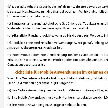
(b) jedes alkoholische Getränk, das auf deiner Webseite beworben wird
Lizenz zur Herstellung, zum Großhandel oder zum Vertrieb alkoholisch
Unternehmens betrieben wird,
(c) Säuglingsnahruhrung, alkoholische Getränke oder Tabakwaren und E
Webseiten in der EU und im Vereinigten Königreich wirbst,
(d) pflanzliche Raucherprodukte, wenn du für die Amazon-Webseite in B
(e) Produkte ohne medizinischen Verwendungszweck gemäß Anhang XVI 
Amazon-Webseite in Frankreich wirbst,
(f) jedes Produkt oder jede Dienstleistung, bei der es sich um ein Prod
erhältst eine Warnung, wenn ein Produkt oder eine Dienstleistung in de
Central ausgeschlossen ist.
Richtlinie für Mobile Anwendungen im Rahmen de
Wenn Ihre Website eine für die Nutzung auf Mobiltelefonen, Tablets 
„
Mobile Anwendung
“) enthält, gilt Folgendes:
(a) Ihre Mobile Anwendung muss in den App-Stores von Google Play, A
(b) Ihre Mobile Anwendung muss kostenlos heruntergeladen werden könn
(c) Ihre Mobile Anwendung muss originäre Inhalte haben,