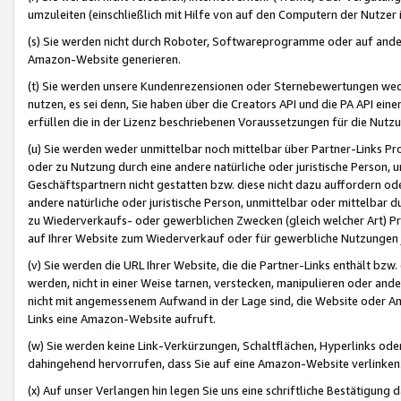
umzuleiten (einschließlich mit Hilfe von auf den Computern der Nutzer i
(s) Sie werden nicht durch Roboter, Softwareprogramme oder auf andere
Amazon-Website generieren.
(t) Sie werden unsere Kundenrezensionen oder Sternebewertungen wed
nutzen, es sei denn, Sie haben über die Creators API und die PA API e
erfüllen die in der Lizenz beschriebenen Voraussetzungen für die Nutzu
(u) Sie werden weder unmittelbar noch mittelbar über Partner-Links P
oder zu Nutzung durch eine andere natürliche oder juristische Person,
Geschäftspartnern nicht gestatten bzw. diese nicht dazu auffordern od
andere natürliche oder juristische Person, unmittelbar oder mittelbar
zu Wiederverkaufs- oder gewerblichen Zwecken (gleich welcher Art) 
auf Ihrer Website zum Wiederverkauf oder für gewerbliche Nutzungen 
(v) Sie werden die URL Ihrer Website, die die Partner-Links enthält b
werden, nicht in einer Weise tarnen, verstecken, manipulieren oder and
nicht mit angemessenem Aufwand in der Lage sind, die Website oder A
Links eine Amazon-Website aufruft.
(w) Sie werden keine Link-Verkürzungen, Schaltflächen, Hyperlinks ode
dahingehend hervorrufen, dass Sie auf eine Amazon-Website verlinken
(x) Auf unser Verlangen hin legen Sie uns eine schriftliche Bestätigung