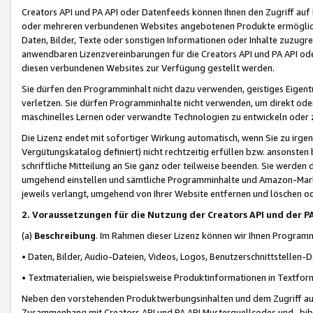
Creators API und PA API oder Datenfeeds können Ihnen den Zugriff auf D
oder mehreren verbundenen Websites angebotenen Produkte ermögliche
Daten, Bilder, Texte oder sonstigen Informationen oder Inhalte zuzugre
anwendbaren Lizenzvereinbarungen für die Creators API und PA API od
diesen verbundenen Websites zur Verfügung gestellt werden.
Sie dürfen den Programminhalt nicht dazu verwenden, geistiges Eigent
verletzen. Sie dürfen Programminhalte nicht verwenden, um direkt ode
maschinelles Lernen oder verwandte Technologien zu entwickeln oder zu
Die Lizenz endet mit sofortiger Wirkung automatisch, wenn Sie zu irg
Vergütungskatalog definiert) nicht rechtzeitig erfüllen bzw. ansonsten
schriftliche Mitteilung an Sie ganz oder teilweise beenden. Sie werden
umgehend einstellen und sämtliche Programminhalte und Amazon-Marke
jeweils verlangt, umgehend von Ihrer Website entfernen und löschen od
2. Voraussetzungen für die Nutzung der Creators API und der P
(a)
Beschreibung
. Im Rahmen dieser Lizenz können wir Ihnen Programmi
• Daten, Bilder, Audio-Dateien, Videos, Logos, Benutzerschnittstellen-
• Textmaterialien, wie beispielsweise Produktinformationen in Textfor
Neben den vorstehenden Produktwerbungsinhalten und dem Zugriff auf 
Zusammenhang mit Creators API und PA API Musterquellcodes und -bibli