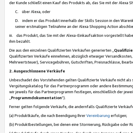
der Kunde schließt einen Kauf des Produkts ab, das Sie mit der Alexa 
C. über Alexa, oder
D. indem er das Produkt innerhalb der Skills Session in den Waren
seiner erstmaligen Teilnahme an der Alexa Shopping Action abschlie
iii. das Produkt, das Sie mit der Alexa-Einkaufsaktion vorgestellt ha
ihm bezahlt.
Die aus den einzelnen Qualifizierten Verkäufen generierten „
Qualifizi
Qualifizierten Verkäufe einnehmen, abzüglich etwaiger Versandkosten
Mehrwertsteuer), Servicegebühren, Gutschriften, Preisnachlässe, Bear
2. Ausgeschlossene Verkäufe
Unbeschadet des Vorstehenden gelten Qualifizierte Verkäufe nicht als
Vergütungskatalog für das Partnerprogramm oder andere Bestimmungen,
wir jeweils für das Partnerprogramm festlegen, einschließlich der jewe
„
Programmdokumentation
“).
Ferner gelten folgende Verkäufe, die andernfalls Qualifizierte Verkä
(a) Produktkäufe, die nach Beendigung Ihrer
Vereinbarung
erfolgen;
(b) Produktbestellungen, bei denen eine Stornierung, Rückgabe oder R