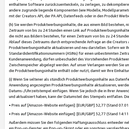
enthaltene Software zurückzuentwickeln, zu zerlegen, zu dekompilier
andere zugrunde liegende Komponenten (wie Modelle, Modellparameter
mit der Creators API, der PA API, Datenfeeds oder in den Produkt Werb
(h) Sie werden Produktwerbungsinhalte, die aus einem Bild bestehen, ni
Zeitraum von bis zu 24 Stunden einen Link auf Produktwerbungsinhalte
die nicht aus Bildern bestehen, für einen Zeitraum von bis zu 24 Stund
Ablauf dieses Zeitraums durch entsprechende Anfrage an die Creators 
Produktwerbungsinhalte aktualisieren und neu darstellen. Sofern wir Ih
Standardidentifikationsnummern (ASINs) für einen unbestimmten Zeitra
Kundenanwendung, dürfen unbeschadet des Vorstehenden Produktwerbu
Zwischenspeicher abgelegt werden. Auf unser Verlangen werden Sie un
die Produktwerbungsinhalte enthält oder nutzt, damit wir Ihre Einhalt
(i) Wenn Sie seltener als stündlich Produktwerbungsinhalte aus Datenfe
Anwendung angezeigten Produktwerbungsinhalte aktualisieren, werden 
Datums-/Uhrzeitstempel einfügen. Wenn Sie jedoch die in Ihrer Anwe
und aktualisiert haben, kann der Datumsteil des Stempels entfallen. Dies
• Preis auf [Amazon-Website einfügen]: [EUR/GBP] 32,77 (Stand 07.01.
• Preis auf [Amazon-Website einfügen]: [EUR/GBP] 32,77 (Stand 14:11 
Außerdem müssen Sie den folgenden Haftungsausschluss entweder neb
ein Pop-up-Fenster, ein Pop-up-Skript oder ein sonstiges vergleichba