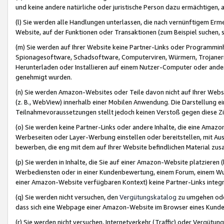
und keine andere natürliche oder juristische Person dazu ermächtigen, a
(l) Sie werden alle Handlungen unterlassen, die nach vernünftigem Erme
Website, auf der Funktionen oder Transaktionen (zum Beispiel suchen, s
(m) Sie werden auf Ihrer Website keine Partner-Links oder Programmin
Spionagesoftware, Schadsoftware, Computerviren, Würmern, Trojaner
Herunterladen oder Installieren auf einem Nutzer-Computer oder ande
genehmigt wurden.
(n) Sie werden Amazon-Websites oder Teile davon nicht auf Ihrer Websi
(z. B., WebView) innerhalb einer Mobilen Anwendung. Die Darstellung ein
Teilnahmevoraussetzungen stellt jedoch keinen Verstoß gegen diese Zif
(o) Sie werden keine Partner-Links oder andere Inhalte, die eine Am
Werbeseiten oder Layer-Werbung einstellen oder bereitstellen, mit Au
bewerben, die eng mit dem auf Ihrer Website befindlichen Material z
(p) Sie werden in Inhalte, die Sie auf einer Amazon-Website platzier
Werbediensten oder in einer Kundenbewertung, einem Forum, einem Wun
einer Amazon-Website verfügbaren Kontext) keine Partner-Links integr
(q) Sie werden nicht versuchen, den
Vergütungskatalog
zu umgehen oder
dass sich eine Webpage einer Amazon-Website im Browser eines Kunden 
(r) Sie werden nicht versuchen, Internetverkehr (Traffic) oder Vergü