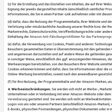
(c) für die Erstellung und das Einstellen von Inhalten, die auf Ihrer We
Eignung der jeweils dargestellten Inhalte (einschließlich sämtlicher 
Informationen, die Sie in einen Partner-Link aufnehmen oder mit diese
(d) dafür, dass die Nutzung der Programminhalte, Ihrer Website und des 
Verletzung oder missbräuchliche Ausübung unserer Rechte bzw. der Recht
Markenrechte, Datenschutzrechte, Veröffentlichungsrechte oder anderer
Einhaltung der
Amazon Anti-Fälschungsrichtlinien für das Partnerpro
(e) dafür, die Verwendung von Cookies, Pixeln und anderen Technologien
Besuchern gesammelten Daten in Übereinstimmung mit den geltenden Ge
und angemessen darzustellen und auf andere Weise die geltenden geset
in sonstiger Weise, einschließlich des ggf. anzuzeigenden Hinweises, d
Werbeanzeigen bereitstellen, von den Besuchern Ihrer Website unmitte
Cookies erkennen können und dafür, dass Sie Informationen über die v
Online-Werbung bereitstellen, soweit nach den anwendbaren gesetzlic
(f) für Ihre Nutzung, der Programminhalte und der Amazon-Marken, u
4. Werbeeinschränkungen.
Sie werden sich nicht an Werbe-, Market
Unternehmen oder in Verbindung mit einer Amazon-Website oder dem Pa
Vereinbarung
gestattet sind. Sie werden sich nicht an Werbeaktivitäten
Logos von uns oder unseren Partnern (einschließlich Amazon-Marken), 
E-Books, physischen Postsendungen, physischen Dokumenten oder in 