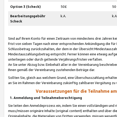
Option 3 (Scheck)
50£
50
Bearbeitungsgebühr
k.A.
k.A
Scheck
Sind auf Ihrem Konto für einen Zeitraum von mindestens drei Jahren kein
Frist von sieben Tagen nach einer entsprechenden Ankündigung die für
Schlussbetrag zurückzuhalten, der dem in der Übersicht Mindestausz
Mindestauszahlungsbetrag entspricht. Ferner können eine etwaig aufg
unterliegen oder durch geltende Verjährungsfristen verfallen.
An Sie unter Abzug bzw. Einbehalt aller in der Vereinbarung beschrieb
Ihnen gemäß der Vereinbarung zustehenden Beträge dar.
Sollten Sie, gleich aus welchem Grund, eine Überschusszahlung erhalte
an Sie im Rahmen der Vereinbarung zukünftig zahlbaren Vergütung zu 
Voraussetzungen für die Teilnahme a
1. Anmeldung und Teilnahmeberechtigung
Sie leiten den Anmeldeprozess ein, indem Sie einen vollständigen und 
muss/müssen originäre Inhalte (original content) enthalten und über d
Originalinhalte, die Materialien von Dritten verwenden, müssen wese