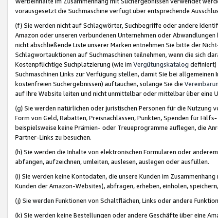
Werbeinhalte im Zusammenhang mit Suchergebnissen verwendet werden,
vorausgesetzt die Suchmaschine verfügt über entsprechende Ausschlu
(f) Sie werden nicht auf Schlagwörter, Suchbegriffe oder andere Ident
Amazon oder unseren verbundenen Unternehmen oder Abwandlungen bzw
nicht abschließende Liste unserer Marken entnehmen Sie bitte der Nich
Schlagwortauktionen auf Suchmaschinen teilnehmen, wenn die sich da
Kostenpflichtige Suchplatzierung (wie im
Vergütungskatalog
definiert
Suchmaschinen Links zur Verfügung stellen, damit Sie bei allgemeinen I
kostenfreien Suchergebnissen) auftauchen, solange Sie die
Vereinbaru
auf Ihre Website leiten und nicht unmittelbar oder mittelbar über eine
(g) Sie werden natürlichen oder juristischen Personen für die Nutzung 
Form von Geld, Rabatten, Preisnachlässen, Punkten, Spenden für Hilfs
beispielsweise keine Prämien- oder Treueprogramme auflegen, die Anrei
Partner-Links zu besuchen.
(h) Sie werden die Inhalte von elektronischen Formularen oder anderem M
abfangen, aufzeichnen, umleiten, auslesen, auslegen oder ausfüllen.
(i) Sie werden keine Kontodaten, die unsere Kunden im Zusammenhang 
Kunden der Amazon-Websites), abfragen, erheben, einholen, speichern,
(j) Sie werden Funktionen von Schaltflächen, Links oder andere Funkti
(k) Sie werden keine Bestellungen oder andere Geschäfte über eine Ama