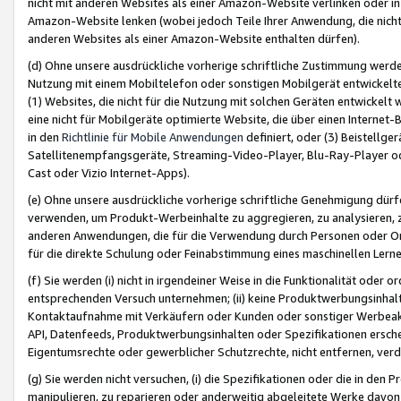
nicht mit anderen Websites als einer Amazon-Website verlinken oder i
Amazon-Website lenken (wobei jedoch Teile Ihrer Anwendung, die nich
anderen Websites als einer Amazon-Website enthalten dürfen).
(d) Ohne unsere ausdrückliche vorherige schriftliche Zustimmung werd
Nutzung mit einem Mobiltelefon oder sonstigen Mobilgerät entwickelt
(1) Websites, die nicht für die Nutzung mit solchen Geräten entwickelt
eine nicht für Mobilgeräte optimierte Website, die über einen Interne
in den
Richtlinie für Mobile Anwendungen
definiert, oder (3) Beistellge
Satellitenempfangsgeräte, Streaming-Video-Player, Blu-Ray-Player ode
Cast oder Vizio Internet-Apps).
(e) Ohne unsere ausdrückliche vorherige schriftliche Genehmigung dürfe
verwenden, um Produkt-Werbeinhalte zu aggregieren, zu analysieren, 
anderen Anwendungen, die für die Verwendung durch Personen oder Or
für die direkte Schulung oder Feinabstimmung eines maschinellen Lern
(f) Sie werden (i) nicht in irgendeiner Weise in die Funktionalität ode
entsprechenden Versuch unternehmen; (ii) keine Produktwerbungsinha
Kontaktaufnahme mit Verkäufern oder Kunden oder sonstiger Werbeaktiv
API, Datenfeeds, Produktwerbungsinhalten oder Spezifikationen erschei
Eigentumsrechte oder gewerblicher Schutzrechte, nicht entfernen, verd
(g) Sie werden nicht versuchen, (i) die Spezifikationen oder die in de
manipulieren, zu reparieren oder anderweitig abgeleitete Werke davon z