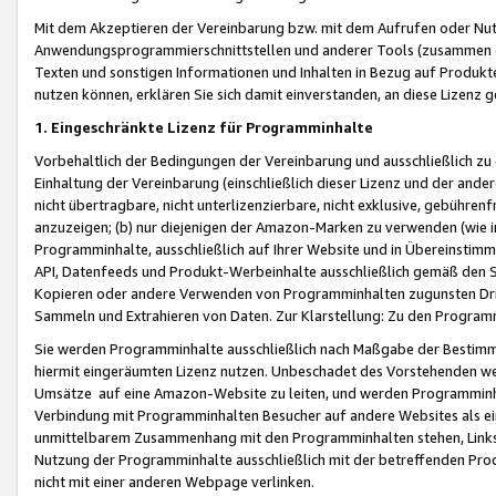
Mit dem Akzeptieren der Vereinbarung bzw. mit dem Aufrufen oder Nutz
Anwendungsprogrammierschnittstellen und anderer Tools (zusammen die
Texten und sonstigen Informationen und Inhalten in Bezug auf Produkte
nutzen können, erklären Sie sich damit einverstanden, an diese Lizenz 
1. Eingeschränkte Lizenz für Programminhalte
Vorbehaltlich der Bedingungen der Vereinbarung und ausschließlich z
Einhaltung der Vereinbarung (einschließlich dieser Lizenz und der ande
nicht übertragbare, nicht unterlizenzierbare, nicht exklusive, gebühren
anzuzeigen; (b) nur diejenigen der Amazon-Marken zu verwenden (wie in 
Programminhalte, ausschließlich auf Ihrer Website und in Übereinstimmu
API, Datenfeeds und Produkt-Werbeinhalte ausschließlich gemäß den Spe
Kopieren oder andere Verwenden von Programminhalten zugunsten Dri
Sammeln und Extrahieren von Daten. Zur Klarstellung: Zu den Program
Sie werden Programminhalte ausschließlich nach Maßgabe der Besti
hiermit eingeräumten Lizenz nutzen. Unbeschadet des Vorstehenden we
Umsätze auf eine Amazon-Website zu leiten, und werden Programminhal
Verbindung mit Programminhalten Besucher auf andere Websites als ein
unmittelbarem Zusammenhang mit den Programminhalten stehen, Links z
Nutzung der Programminhalte ausschließlich mit der betreffenden Pr
nicht mit einer anderen Webpage verlinken.