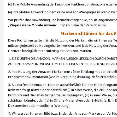
(d) Ihre Mobile Anwendung darf nicht die Funktion von Amazons eige
(e) Ihre Mobile Anwendung darf keine Amazon-Webpages in WebView 
Wir prüfen Ihre Anwendung und benachrichtigen Sie, ob sie angenomm
„
Zugelassene Mobile Anwendung
“ im Sinne der
Vereinbarung
.
Markenrichtlinien für das 
Diese Richtlinien gelten für die Nutzung der Marken, die wir Ihnen als 
müssen jederzeit strikt eingehalten werden, und jede Nutzung der Ama
Lizenzen bezüglich Ihrer Nutzung der Amazon-Marken.
1. SIE DÜRFEN DIE AMAZON-MARKEN AUSSCHLIESSLICH DURCH DARS
AUF EINER AMAZON-WEBSITE MITTELS EINES ENTSPRECHENDEN PART
2. Ihre Nutzung der Amazon-Marken muss (i) im Einklang mit der aktuells
Programmdokumentation (wie im
Vergütungskatalog
definiert) erfolg
3. Sie dürfen die Amazon-Marken ausschließlich für den in der Progr
nicht wie folgt nutzen oder darstellen: (i) in einer Weise, die ein Spo
Produkte und Dienstleistungen zu verunglimpfen, (iii) in einer Weise
schädigen könnte, oder (iv) in Offline-Materialien oder E-Mails (z. B.
Dokumenten oder mündlicher Werbung).
4. Wir werden Ihnen ein Bild bzw. Bilder der Amazon-Marken zur Verfüg