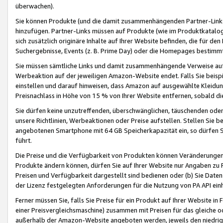
überwachen).
Sie können Produkte (und die damit zusammenhängenden Partner-Links)
hinzufügen. Partner-Links müssen auf Produkte (wie im Produktkatalog de
sich zusätzlich originäre Inhalte auf Ihrer Website befinden, die für 
Suchergebnisse, Events (z. B. Prime Day) oder die Homepages bestimmte
Sie müssen sämtliche Links und damit zusammenhängende Verweise auf z
Werbeaktion auf der jeweiligen Amazon-Website endet. Falls Sie beisp
einstellen und darauf hinweisen, dass Amazon auf ausgewählte Kleidun
Preisnachlass in Höhe von 15 % von Ihrer Website entfernen, sobald di
Sie dürfen keine unzutreffenden, überschwänglichen, täuschenden od
unsere Richtlinien, Werbeaktionen oder Preise aufstellen. Stellen Sie 
angebotenen Smartphone mit 64 GB Speicherkapazität ein, so dürfen S
führt.
Die Preise und die Verfügbarkeit von Produkten können Veränderungen 
Produkte ändern können, dürfen Sie auf Ihrer Website nur Angaben zu P
Preisen und Verfügbarkeit dargestellt sind bedienen oder (b) Sie Daten
der Lizenz festgelegten Anforderungen für die Nutzung von PA API einh
Ferner müssen Sie, falls Sie Preise für ein Produkt auf Ihrer Website in 
einer Preisvergleichsmaschine) zusammen mit Preisen für das gleiche o
außerhalb der Amazon-Website angeboten werden, jeweils den niedrigst