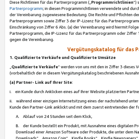
Diese Richtlinien für das Partnerprogramm („
Programmrichtlinien
“)
Partnerprogramm
; in diesen Programmrichtlinien verwendete und durch
der Vereinbarung zugewiesene Bedeutung. Die Rechte und Pflichten de
Partnerprogramm sowie Ziffer 3 der IP-Lizenz für das Partnerprogram
Einschränkung von Ziffer 6 Abs. (a) der Vereinbarung wird hiermit Fol
Partnerprogramm, die IP-Lizenz für das Partnerprogramm oder Ziffer 1
gegen die Vereinbarung.
Vergütungskatalog für das 
1. Qualifizierte Verkäufe und Qualifizierte Umsätze
„
Qualifizierte Verkäufe
“ werden von uns mit den in Ziffer 3 diese
(vorbehaltlich der in diesem Vergütungskatalog beschriebenen Ausnah
(a) Partner- Link auf Ihrer Site
:
i. ein Kunde durch Anklicken eines auf Ihrer Website platzierten Part
ii. während einer einzigen Internetsitzung eines der nachstehend unter (i)
Kunde den Partner-Link anklickt und mit dem zuerst eintretenden der f
A. Ablauf von 24 Stunden seit dem Klick,
B. der Kunde bestellt ein Produkt, mit Ausnahme eines digitalen P
Download einer Amazon Software oder Produkte, die unter dem N
Downloads“, „Amazon Coin“, „Kindle Books“, „Kindle Newspapers“, „