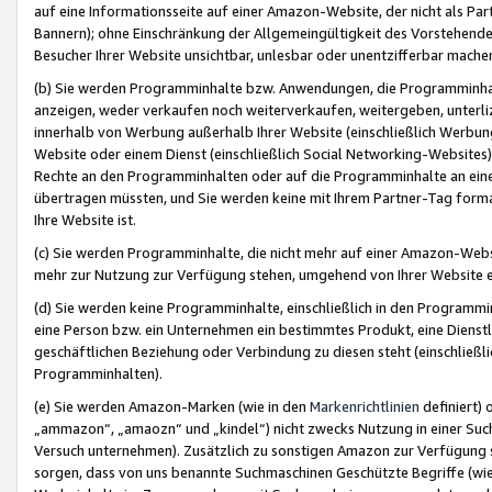
auf eine Informationsseite auf einer Amazon-Website, der nicht als Part
Bannern); ohne Einschränkung der Allgemeingültigkeit des Vorstehende
Besucher Ihrer Website unsichtbar, unlesbar oder unentzifferbar mache
(b) Sie werden Programminhalte bzw. Anwendungen, die Programminhalt
anzeigen, weder verkaufen noch weiterverkaufen, weitergeben, unterli
innerhalb von Werbung außerhalb Ihrer Website (einschließlich Werbun
Website oder einem Dienst (einschließlich Social Networking-Website
Rechte an den Programminhalten oder auf die Programminhalte an eine a
übertragen müssten, und Sie werden keine mit Ihrem Partner-Tag formati
Ihre Website ist.
(c) Sie werden Programminhalte, die nicht mehr auf einer Amazon-Websit
mehr zur Nutzung zur Verfügung stehen, umgehend von Ihrer Website e
(d) Sie werden keine Programminhalte, einschließlich in den Programmin
eine Person bzw. ein Unternehmen ein bestimmtes Produkt, eine Dienstle
geschäftlichen Beziehung oder Verbindung zu diesen steht (einschließli
Programminhalten).
(e) Sie werden Amazon-Marken (wie in den
Markenrichtlinien
definiert) 
„ammazon“, „amaozn“ und „kindel“) nicht zwecks Nutzung in einer Suc
Versuch unternehmen). Zusätzlich zu sonstigen Amazon zur Verfügung 
sorgen, dass von uns benannte Suchmaschinen Geschützte Begriffe (wie 