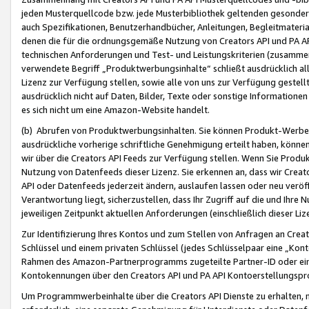
jeden Musterquellcode bzw. jede Musterbibliothek geltenden gesonder
auch Spezifikationen, Benutzerhandbücher, Anleitungen, Begleitmaterial
denen die für die ordnungsgemäße Nutzung von Creators API und PA A
technischen Anforderungen und Test- und Leistungskriterien (zusammen
verwendete Begriff „Produktwerbungsinhalte“ schließt ausdrücklich al
Lizenz zur Verfügung stellen, sowie alle von uns zur Verfügung gestel
ausdrücklich nicht auf Daten, Bilder, Texte oder sonstige Informatione
es sich nicht um eine Amazon-Website handelt.
(b) Abrufen von Produktwerbungsinhalten. Sie können Produkt-Werbein
ausdrückliche vorherige schriftliche Genehmigung erteilt haben, könn
wir über die Creators API Feeds zur Verfügung stellen. Wenn Sie Produk
Nutzung von Datenfeeds dieser Lizenz. Sie erkennen an, dass wir Creat
API oder Datenfeeds jederzeit ändern, auslaufen lassen oder neu veröffe
Verantwortung liegt, sicherzustellen, dass Ihr Zugriff auf die und Ihr
jeweiligen Zeitpunkt aktuellen Anforderungen (einschließlich dieser Liz
Zur Identifizierung Ihres Kontos und zum Stellen von Anfragen an Crea
Schlüssel und einem privaten Schlüssel (jedes Schlüsselpaar eine „Kon
Rahmen des Amazon-Partnerprogramms zugeteilte Partner-ID oder ein
Kontokennungen über den Creators API und PA API Kontoerstellungspro
Um Programmwerbeinhalte über die Creators API Dienste zu erhalten, m