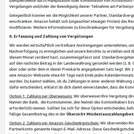
(beispielsweise durch Manipulation oder Kombination von Attributions-
Vergütungen und/oder der Beendigung deiner Teilnahme am Partnerp
Gelegentlich können wir die Möglichkeit unserer Partner, Standardv
einschränken. Amazon behält sich (ungeachtet etwaiger Fristen) das Re
modifizieren. Weitere Informationen zu Einschränkungen für Vergütung
6. Erfassung und Zahlung von Vergütungen
Wir werden wirtschaftlich vertretbare Anstrengungen unternehmen, um 
Nachverfolgung zu ermöglichen und unsere Berichte zu erstellen und di
diesem Monat verdient hast, zusammengefasst sind. Standardvergütung
auf den nächsten Betrag in der Landeswährung gerundet werden (z. B. C
über oder unter dem in deiner Preiskarte angegebenen Satz liegt. Wir
eine Amazon-Webseite etwa 60 Tage nach Ende jedes Kalendermonats, i
wurden. Du kannst wählen, ob du Zahlungen in einer anderen Währung
dafür entscheidest, erklärst du dich damit einverstanden, dass die K
Option 1: Zahlung per Überweisung.
Wir überweisen Ihre Vergütung dir
Namen der Bank, die Kontonummer, den Namen des Kontoinhabers bzw. a
erforderlich) nennen. Sollten Sie sich für diese Option entscheiden, be
fällige Gesamtbetrag den in der
Übersicht Mindestauszahlungsbet
Option 2: Zahlung per Amazon-Geschenkgutschein.
Wir übersenden Ihne
Partnerkonto genannte Haupt-E-Mail-Adresse. Diese Geschenkgutschei