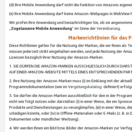
(d) Ihre Mobile Anwendung darf nicht die Funktion von Amazons eige
(e) Ihre Mobile Anwendung darf keine Amazon-Webpages in WebView 
Wir prüfen Ihre Anwendung und benachrichtigen Sie, ob sie angenomm
„
Zugelassene Mobile Anwendung
“ im Sinne der
Vereinbarung
.
Markenrichtlinien für das 
Diese Richtlinien gelten für die Nutzung der Marken, die wir Ihnen als 
müssen jederzeit strikt eingehalten werden, und jede Nutzung der Ama
Lizenzen bezüglich Ihrer Nutzung der Amazon-Marken.
1. SIE DÜRFEN DIE AMAZON-MARKEN AUSSCHLIESSLICH DURCH DARS
AUF EINER AMAZON-WEBSITE MITTELS EINES ENTSPRECHENDEN PART
2. Ihre Nutzung der Amazon-Marken muss (i) im Einklang mit der aktuells
Programmdokumentation (wie im
Vergütungskatalog
definiert) erfolg
3. Sie dürfen die Amazon-Marken ausschließlich für den in der Progr
nicht wie folgt nutzen oder darstellen: (i) in einer Weise, die ein Spo
Produkte und Dienstleistungen zu verunglimpfen, (iii) in einer Weise
schädigen könnte, oder (iv) in Offline-Materialien oder E-Mails (z. B.
Dokumenten oder mündlicher Werbung).
4. Wir werden Ihnen ein Bild bzw. Bilder der Amazon-Marken zur Verfüg