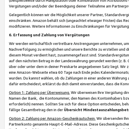
(beispielsweise durch Manipulation oder Kombination von Attributions-
Vergütungen und/oder der Beendigung deiner Teilnahme am Partnerp
Gelegentlich können wir die Möglichkeit unserer Partner, Standardv
einschränken. Amazon behält sich (ungeachtet etwaiger Fristen) das Re
modifizieren. Weitere Informationen zu Einschränkungen für Vergütung
6. Erfassung und Zahlung von Vergütungen
Wir werden wirtschaftlich vertretbare Anstrengungen unternehmen, um 
Nachverfolgung zu ermöglichen und unsere Berichte zu erstellen und di
diesem Monat verdient hast, zusammengefasst sind. Standardvergütung
auf den nächsten Betrag in der Landeswährung gerundet werden (z. B. C
über oder unter dem in deiner Preiskarte angegebenen Satz liegt. Wir
eine Amazon-Webseite etwa 60 Tage nach Ende jedes Kalendermonats, i
wurden. Du kannst wählen, ob du Zahlungen in einer anderen Währung
dafür entscheidest, erklärst du dich damit einverstanden, dass die K
Option 1: Zahlung per Überweisung.
Wir überweisen Ihre Vergütung dir
Namen der Bank, die Kontonummer, den Namen des Kontoinhabers bzw. a
erforderlich) nennen. Sollten Sie sich für diese Option entscheiden, be
fällige Gesamtbetrag den in der
Übersicht Mindestauszahlungsbet
Option 2: Zahlung per Amazon-Geschenkgutschein.
Wir übersenden Ihne
Partnerkonto genannte Haupt-E-Mail-Adresse. Diese Geschenkgutschei