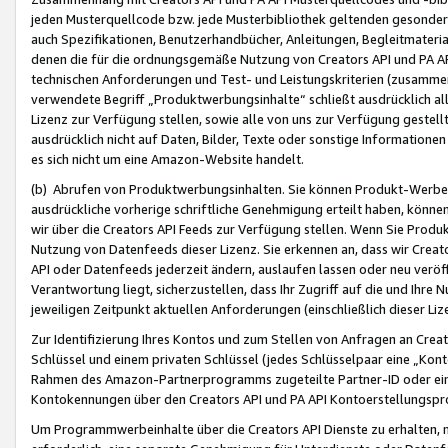
jeden Musterquellcode bzw. jede Musterbibliothek geltenden gesonder
auch Spezifikationen, Benutzerhandbücher, Anleitungen, Begleitmaterial
denen die für die ordnungsgemäße Nutzung von Creators API und PA A
technischen Anforderungen und Test- und Leistungskriterien (zusammen
verwendete Begriff „Produktwerbungsinhalte“ schließt ausdrücklich al
Lizenz zur Verfügung stellen, sowie alle von uns zur Verfügung gestel
ausdrücklich nicht auf Daten, Bilder, Texte oder sonstige Informatione
es sich nicht um eine Amazon-Website handelt.
(b) Abrufen von Produktwerbungsinhalten. Sie können Produkt-Werbein
ausdrückliche vorherige schriftliche Genehmigung erteilt haben, könn
wir über die Creators API Feeds zur Verfügung stellen. Wenn Sie Produk
Nutzung von Datenfeeds dieser Lizenz. Sie erkennen an, dass wir Creat
API oder Datenfeeds jederzeit ändern, auslaufen lassen oder neu veröffe
Verantwortung liegt, sicherzustellen, dass Ihr Zugriff auf die und Ihr
jeweiligen Zeitpunkt aktuellen Anforderungen (einschließlich dieser Liz
Zur Identifizierung Ihres Kontos und zum Stellen von Anfragen an Crea
Schlüssel und einem privaten Schlüssel (jedes Schlüsselpaar eine „Kon
Rahmen des Amazon-Partnerprogramms zugeteilte Partner-ID oder ein
Kontokennungen über den Creators API und PA API Kontoerstellungspro
Um Programmwerbeinhalte über die Creators API Dienste zu erhalten, m