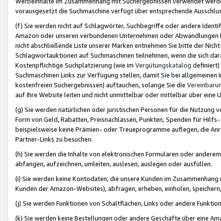
Werbeinhalte im Zusammenhang mit Suchergebnissen verwendet werden,
vorausgesetzt die Suchmaschine verfügt über entsprechende Ausschlu
(f) Sie werden nicht auf Schlagwörter, Suchbegriffe oder andere Ident
Amazon oder unseren verbundenen Unternehmen oder Abwandlungen bzw
nicht abschließende Liste unserer Marken entnehmen Sie bitte der Nich
Schlagwortauktionen auf Suchmaschinen teilnehmen, wenn die sich da
Kostenpflichtige Suchplatzierung (wie im
Vergütungskatalog
definiert
Suchmaschinen Links zur Verfügung stellen, damit Sie bei allgemeinen I
kostenfreien Suchergebnissen) auftauchen, solange Sie die
Vereinbaru
auf Ihre Website leiten und nicht unmittelbar oder mittelbar über eine
(g) Sie werden natürlichen oder juristischen Personen für die Nutzung 
Form von Geld, Rabatten, Preisnachlässen, Punkten, Spenden für Hilfs
beispielsweise keine Prämien- oder Treueprogramme auflegen, die Anrei
Partner-Links zu besuchen.
(h) Sie werden die Inhalte von elektronischen Formularen oder anderem M
abfangen, aufzeichnen, umleiten, auslesen, auslegen oder ausfüllen.
(i) Sie werden keine Kontodaten, die unsere Kunden im Zusammenhang 
Kunden der Amazon-Websites), abfragen, erheben, einholen, speichern,
(j) Sie werden Funktionen von Schaltflächen, Links oder andere Funkti
(k) Sie werden keine Bestellungen oder andere Geschäfte über eine Ama