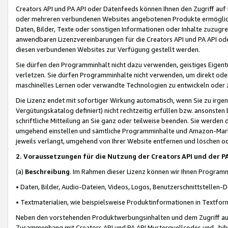
Creators API und PA API oder Datenfeeds können Ihnen den Zugriff auf D
oder mehreren verbundenen Websites angebotenen Produkte ermögliche
Daten, Bilder, Texte oder sonstigen Informationen oder Inhalte zuzugre
anwendbaren Lizenzvereinbarungen für die Creators API und PA API od
diesen verbundenen Websites zur Verfügung gestellt werden.
Sie dürfen den Programminhalt nicht dazu verwenden, geistiges Eigent
verletzen. Sie dürfen Programminhalte nicht verwenden, um direkt ode
maschinelles Lernen oder verwandte Technologien zu entwickeln oder zu
Die Lizenz endet mit sofortiger Wirkung automatisch, wenn Sie zu irg
Vergütungskatalog definiert) nicht rechtzeitig erfüllen bzw. ansonsten
schriftliche Mitteilung an Sie ganz oder teilweise beenden. Sie werden
umgehend einstellen und sämtliche Programminhalte und Amazon-Marke
jeweils verlangt, umgehend von Ihrer Website entfernen und löschen od
2. Voraussetzungen für die Nutzung der Creators API und der P
(a)
Beschreibung
. Im Rahmen dieser Lizenz können wir Ihnen Programmi
• Daten, Bilder, Audio-Dateien, Videos, Logos, Benutzerschnittstellen-
• Textmaterialien, wie beispielsweise Produktinformationen in Textfor
Neben den vorstehenden Produktwerbungsinhalten und dem Zugriff auf 
Zusammenhang mit Creators API und PA API Musterquellcodes und -bibli