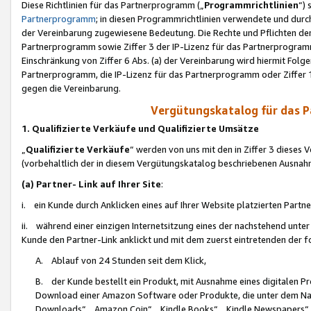
Diese Richtlinien für das Partnerprogramm („
Programmrichtlinien
“)
Partnerprogramm
; in diesen Programmrichtlinien verwendete und durch
der Vereinbarung zugewiesene Bedeutung. Die Rechte und Pflichten de
Partnerprogramm sowie Ziffer 3 der IP-Lizenz für das Partnerprogram
Einschränkung von Ziffer 6 Abs. (a) der Vereinbarung wird hiermit Fol
Partnerprogramm, die IP-Lizenz für das Partnerprogramm oder Ziffer 1
gegen die Vereinbarung.
Vergütungskatalog für das 
1. Qualifizierte Verkäufe und Qualifizierte Umsätze
„
Qualifizierte Verkäufe
“ werden von uns mit den in Ziffer 3 diese
(vorbehaltlich der in diesem Vergütungskatalog beschriebenen Ausnah
(a) Partner- Link auf Ihrer Site
:
i. ein Kunde durch Anklicken eines auf Ihrer Website platzierten Part
ii. während einer einzigen Internetsitzung eines der nachstehend unter (i)
Kunde den Partner-Link anklickt und mit dem zuerst eintretenden der f
A. Ablauf von 24 Stunden seit dem Klick,
B. der Kunde bestellt ein Produkt, mit Ausnahme eines digitalen P
Download einer Amazon Software oder Produkte, die unter dem N
Downloads“, „Amazon Coin“, „Kindle Books“, „Kindle Newspapers“, „