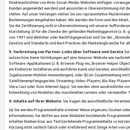
Direktnachrichten von Ihren Social-Media-Websites einfügen. vorausg
Kunden angemeldet werden) und ansonsten in Übereinstimmung mit der
stehen. Auf unser Verlangen stellen Sie uns repräsentative Mustermater
Bestimmungen eingehalten haben. Wir werden die Form und den Inhalt, di
Sie die Zertifizierung nicht in Übereinstimmung mit unserer Aufforderu
Klarstellung: (i) Für die Zwecke der geltenden Marketinggesetze (z. 
von 1991 und ähnlicher oder Nachfolgegesetze) sind Sie der „Absender“ j
Gesetze und Standards und Best Practices der Marketingbranche für 
5. Verbreitung von Partner-Links über Software und Geräte
Sie
nutzen bzw. keine Verlinkungen auf eine Amazon-Website wie nachsteh
Software-Applikationen (z. B. Browser Plug-ins, Browser Helper Objec
ein Endnutzer installieren und ausführen kann) und Geräten, einschlie
Zugelassenen Mobilen Anwendungen); oder (b) im Zusammenhang mit bzw.
Satellitenempfangsgeräte, Streaming-Video-Playern, Blu-Ray-Playern 
Viera Cast oder Vizio Internet Apps). Sie werden ohne ausdrückliche v
Entwicklung von Modellen des maschinellen Lernens oder verwandter 
6. Inhalte auf Ihrer Website
. Sie tragen die ausschließliche Verantwo
(a) Sie werden Programminhalte in keiner Weise ergänzen, löschen oder
Informationen; Sie dürfen aus einer Bilddatei bestehende Programminhal
erhalten bleiben bzw. aus Text bestehende Programminhalte so kürzen, 
Kürzung nicht sachlich falsch oder irreführend wird. Einige Arten von L