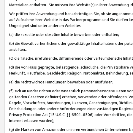
Materialien enthalten. Sie müssen Ihre Website(s) in Ihrer Anwendung ide
Wir prüfen Ihre Anwendung und benachrichtigen Sie, ob sie angenommen
auf Aufnahme Ihrer Website in das Partnerprogramm und Sie dürfen kei
Ungeeignet sind unter anderem Websites:
(a) die sexuelle oder obszöne Inhalte bewerben oder enthalten;
(b) die Gewalt verherrlichen oder gewalttätige Inhalte haben oder pot
anstiften,;
(c) die falsche, irreführende, diffamierende oder verleumderische Inha
(d) die von Hass geprägte, belästigende, schädliche, die Privatsphäre v
Herkunft, Hautfarbe, Geschlecht, Religion, Nationalität, Behinderung, 
(e) die rechtswidrige Handlungen bewerben oder ausführen;
(f) sich an Kinder richten oder wissentlich personenbezogene Daten vo
geltenden Gesetzen definiert) erheben, verwenden oder offenlegen, Vo
Regeln, Vorschriften, Anordnungen, Lizenzen, Genehmigungen, Richtlini
Entscheidungen oder andere Anforderungen einer zuständigen Regierung
Privacy Protection Act (15 U.S.C. §§ 6501-6506) oder Vorschriften, di
Internet erlassen wurden);
(g) die Marken von Amazon oder unseren verbundenen Unternehmen b