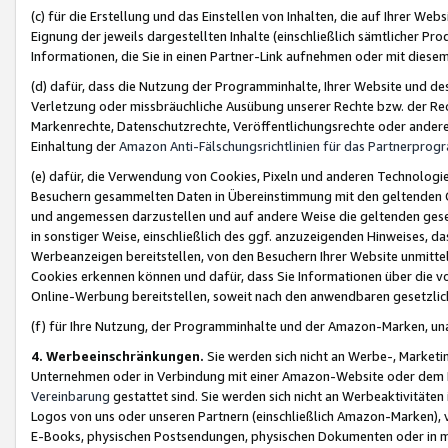
(c) für die Erstellung und das Einstellen von Inhalten, die auf Ihrer We
Eignung der jeweils dargestellten Inhalte (einschließlich sämtlicher 
Informationen, die Sie in einen Partner-Link aufnehmen oder mit diese
(d) dafür, dass die Nutzung der Programminhalte, Ihrer Website und des 
Verletzung oder missbräuchliche Ausübung unserer Rechte bzw. der Recht
Markenrechte, Datenschutzrechte, Veröffentlichungsrechte oder anderer
Einhaltung der
Amazon Anti-Fälschungsrichtlinien für das Partnerpro
(e) dafür, die Verwendung von Cookies, Pixeln und anderen Technologien
Besuchern gesammelten Daten in Übereinstimmung mit den geltenden Ge
und angemessen darzustellen und auf andere Weise die geltenden geset
in sonstiger Weise, einschließlich des ggf. anzuzeigenden Hinweises, d
Werbeanzeigen bereitstellen, von den Besuchern Ihrer Website unmitte
Cookies erkennen können und dafür, dass Sie Informationen über die v
Online-Werbung bereitstellen, soweit nach den anwendbaren gesetzlic
(f) für Ihre Nutzung, der Programminhalte und der Amazon-Marken, u
4. Werbeeinschränkungen.
Sie werden sich nicht an Werbe-, Market
Unternehmen oder in Verbindung mit einer Amazon-Website oder dem Pa
Vereinbarung
gestattet sind. Sie werden sich nicht an Werbeaktivitäten
Logos von uns oder unseren Partnern (einschließlich Amazon-Marken), 
E-Books, physischen Postsendungen, physischen Dokumenten oder in 