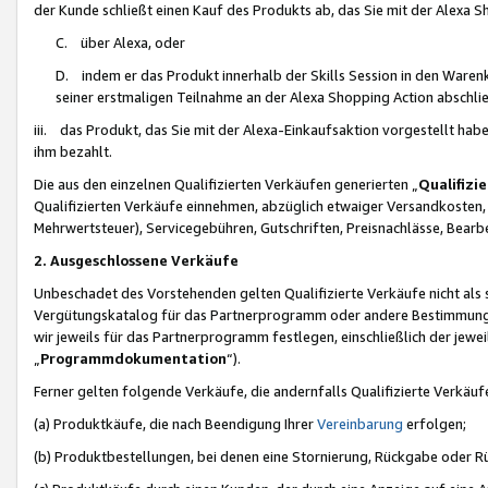
der Kunde schließt einen Kauf des Produkts ab, das Sie mit der Alexa 
C. über Alexa, oder
D. indem er das Produkt innerhalb der Skills Session in den Waren
seiner erstmaligen Teilnahme an der Alexa Shopping Action abschlie
iii. das Produkt, das Sie mit der Alexa-Einkaufsaktion vorgestellt ha
ihm bezahlt.
Die aus den einzelnen Qualifizierten Verkäufen generierten „
Qualifizi
Qualifizierten Verkäufe einnehmen, abzüglich etwaiger Versandkosten
Mehrwertsteuer), Servicegebühren, Gutschriften, Preisnachlässe, Bear
2. Ausgeschlossene Verkäufe
Unbeschadet des Vorstehenden gelten Qualifizierte Verkäufe nicht als
Vergütungskatalog für das Partnerprogramm oder andere Bestimmungen,
wir jeweils für das Partnerprogramm festlegen, einschließlich der jewe
„
Programmdokumentation
“).
Ferner gelten folgende Verkäufe, die andernfalls Qualifizierte Verkä
(a) Produktkäufe, die nach Beendigung Ihrer
Vereinbarung
erfolgen;
(b) Produktbestellungen, bei denen eine Stornierung, Rückgabe oder R