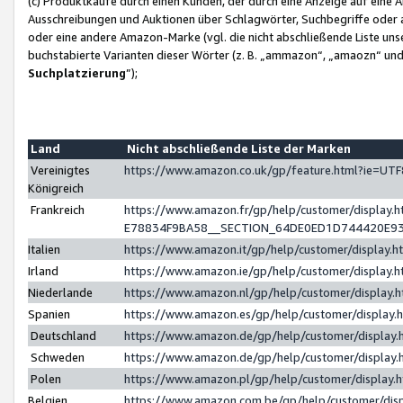
(c) Produktkäufe durch einen Kunden, der durch eine Anzeige auf eine 
Ausschreibungen und Auktionen über Schlagwörter, Suchbegriffe oder 
oder eine andere Amazon-Marke (vgl. die nicht abschließende Liste un
buchstabierte Varianten dieser Wörter (z. B. „ammazon“, „amaozn“ und „
Suchplatzierung
”);
Land
Nicht abschließende Liste der Marken
Vereinigtes
https://www.amazon.co.uk/gp/feature.html?ie=U
Königreich
Frankreich
https://www.amazon.fr/gp/help/customer/displa
E78834F9BA58__SECTION_64DE0ED1D744420E9
Italien
https://www.amazon.it/gp/help/customer/display
Irland
https://www.amazon.ie/gp/help/customer/displa
Niederlande
https://www.amazon.nl/gp/help/customer/display
Spanien
https://www.amazon.es/gp/help/customer/display
Deutschland
https://www.amazon.de/gp/help/customer/displa
Schweden
https://www.amazon.de/gp/help/customer/displa
Polen
https://www.amazon.pl/gp/help/customer/display
Belgien
https://www.amazon.com.be/gp/help/customer/d