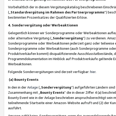
Vorbehaltlich der in diesem Vergütungskatalog beschriebenen Einschr
(„
Standardvergütung im Rahmen des Partnerprogramms
“) besc
bestimmten Prozentsatzes der Qualifizierten Erlöse.
4. Sondervergütung oder Werbeaktionen
Gelegentlich können wir Sonderprogramme oder Werbeaktionen auflegen,
oder alternative Vergütung („
Sondervergütung
”) zu verdienen. Amazo
Sonderprogramme oder Werbeaktionen jederzeit ganz oder teilweise einz
Sonderprogramme oder Werbeaktionen (auch Sonderprogramme oder We
Produktverkäufen kommt) disqualifizierende Ausschlusstatbestände, di
Programmdokumentation im Hinblick auf Produktverkäufe geltende E
Werbeaktionen.
Folgende Sondervergütungen sind derzeit verfügbar:
hier
.
(a) Bounty Events
In den in der
Anlage
(„
Sondervergütung
“) aufgeführten Ländern sind
Zusammenhang mit „
Bounty Events
“ die in dieser Ziffer 4 (a) besch
Bounty Event wie in der Anlage beschrieben anspruchsberechtigt sein mu
teilnehmende Startseite einer Amazon-Website aufruft und (2) der Kun
ausführt.
Amazon zahlt keine Sondervergütung, wenn das zugrundeliegende Boun