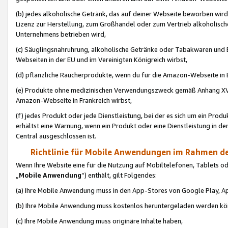
(b) jedes alkoholische Getränk, das auf deiner Webseite beworben wird
Lizenz zur Herstellung, zum Großhandel oder zum Vertrieb alkoholisch
Unternehmens betrieben wird,
(c) Säuglingsnahruhrung, alkoholische Getränke oder Tabakwaren und E
Webseiten in der EU und im Vereinigten Königreich wirbst,
(d) pflanzliche Raucherprodukte, wenn du für die Amazon-Webseite in B
(e) Produkte ohne medizinischen Verwendungszweck gemäß Anhang XVI 
Amazon-Webseite in Frankreich wirbst,
(f) jedes Produkt oder jede Dienstleistung, bei der es sich um ein Prod
erhältst eine Warnung, wenn ein Produkt oder eine Dienstleistung in de
Central ausgeschlossen ist.
Richtlinie für Mobile Anwendungen im Rahmen de
Wenn Ihre Website eine für die Nutzung auf Mobiltelefonen, Tablets 
„
Mobile Anwendung
“) enthält, gilt Folgendes:
(a) Ihre Mobile Anwendung muss in den App-Stores von Google Play, A
(b) Ihre Mobile Anwendung muss kostenlos heruntergeladen werden könn
(c) Ihre Mobile Anwendung muss originäre Inhalte haben,