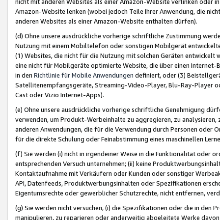
nicht mit anderen Websites als einer Amazon-Website verlinken oder i
Amazon-Website lenken (wobei jedoch Teile Ihrer Anwendung, die nich
anderen Websites als einer Amazon-Website enthalten dürfen).
(d) Ohne unsere ausdrückliche vorherige schriftliche Zustimmung werd
Nutzung mit einem Mobiltelefon oder sonstigen Mobilgerät entwickelt
(1) Websites, die nicht für die Nutzung mit solchen Geräten entwickelt
eine nicht für Mobilgeräte optimierte Website, die über einen Interne
in den
Richtlinie für Mobile Anwendungen
definiert, oder (3) Beistellge
Satellitenempfangsgeräte, Streaming-Video-Player, Blu-Ray-Player ode
Cast oder Vizio Internet-Apps).
(e) Ohne unsere ausdrückliche vorherige schriftliche Genehmigung dürfe
verwenden, um Produkt-Werbeinhalte zu aggregieren, zu analysieren, 
anderen Anwendungen, die für die Verwendung durch Personen oder Or
für die direkte Schulung oder Feinabstimmung eines maschinellen Lern
(f) Sie werden (i) nicht in irgendeiner Weise in die Funktionalität ode
entsprechenden Versuch unternehmen; (ii) keine Produktwerbungsinha
Kontaktaufnahme mit Verkäufern oder Kunden oder sonstiger Werbeaktiv
API, Datenfeeds, Produktwerbungsinhalten oder Spezifikationen erschei
Eigentumsrechte oder gewerblicher Schutzrechte, nicht entfernen, verd
(g) Sie werden nicht versuchen, (i) die Spezifikationen oder die in de
manipulieren, zu reparieren oder anderweitig abgeleitete Werke davon z