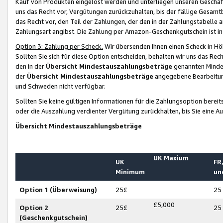
Kauf von Produkten eingelöst werden und unterliegen unseren Geschäf
uns das Recht vor, Vergütungen zurückzuhalten, bis der fällige Gesamt
das Recht vor, den Teil der Zahlungen, der den in der Zahlungstabelle 
Zahlungsart angibst. Die Zahlung per Amazon-Geschenkgutschein ist in
Option 3: Zahlung per Scheck.
Wir übersenden Ihnen einen Scheck in Höh
Sollten Sie sich für diese Option entscheiden, behalten wir uns das Rec
den in der
Übersicht Mindestauszahlungsbeträge
genannten Mindest
der
Übersicht Mindestauszahlungsbeträge
angegebene Bearbeitung
und Schweden nicht verfügbar.
Sollten Sie keine gültigen Informationen für die Zahlungsoption bereit
oder die Auszahlung verdienter Vergütung zurückhalten, bis Sie eine A
Übersicht Mindestauszahlungsbeträge
UK Maxium
UK
FR,
Minimum
un
Option 1 (Überweisung)
25£
25
£5,000
Option 2
25£
25
(Geschenkgutschein)