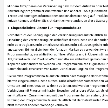
Mit dem Akzeptieren der Vereinbarung bzw. mit dem Aufrufen oder Nutz
Anwendungsprogrammierschnittstellen und anderer Tools (zusammen die
Texten und sonstigen Informationen und Inhalten in Bezug auf Produkte
nutzen können, erklären Sie sich damit einverstanden, an diese Lizenz 
1. Eingeschränkte Lizenz für Programminhalte
Vorbehaltlich der Bedingungen der Vereinbarung und ausschließlich z
Einhaltung der Vereinbarung (einschließlich dieser Lizenz und der ande
nicht übertragbare, nicht unterlizenzierbare, nicht exklusive, gebühren
anzuzeigen; (b) nur diejenigen der Amazon-Marken zu verwenden (wie in 
Programminhalte, ausschließlich auf Ihrer Website und in Übereinstimmu
API, Datenfeeds und Produkt-Werbeinhalte ausschließlich gemäß den Spe
Kopieren oder andere Verwenden von Programminhalten zugunsten Dri
Sammeln und Extrahieren von Daten. Zur Klarstellung: Zu den Program
Sie werden Programminhalte ausschließlich nach Maßgabe der Besti
hiermit eingeräumten Lizenz nutzen. Unbeschadet des Vorstehenden we
Umsätze auf eine Amazon-Website zu leiten, und werden Programminhal
Verbindung mit Programminhalten Besucher auf andere Websites als ein
unmittelbarem Zusammenhang mit den Programminhalten stehen, Links z
Nutzung der Programminhalte ausschließlich mit der betreffenden Pr
nicht mit einer anderen Webpage verlinken.