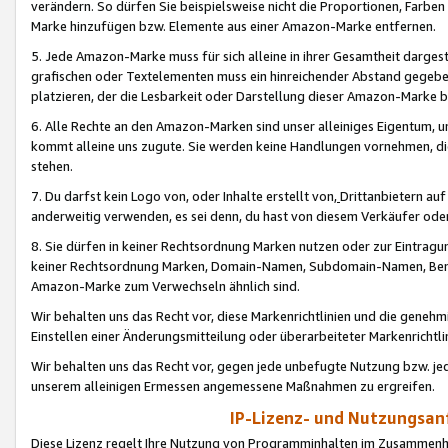
verändern. So dürfen Sie beispielsweise nicht die Proportionen, Farb
Marke hinzufügen bzw. Elemente aus einer Amazon-Marke entfernen.
5. Jede Amazon-Marke muss für sich alleine in ihrer Gesamtheit darge
grafischen oder Textelementen muss ein hinreichender Abstand gegebe
platzieren, der die Lesbarkeit oder Darstellung dieser Amazon-Marke b
6. Alle Rechte an den Amazon-Marken sind unser alleiniges Eigentum, 
kommt alleine uns zugute. Sie werden keine Handlungen vornehmen, 
stehen.
7. Du darfst kein Logo von, oder Inhalte erstellt von,
Drittanbietern au
anderweitig verwenden, es sei denn, du hast von diesem Verkäufer oder
8. Sie dürfen in keiner Rechtsordnung Marken nutzen oder zur Eintragu
keiner Rechtsordnung Marken, Domain-Namen, Subdomain-Namen, Benu
Amazon-Marke zum Verwechseln ähnlich sind.
Wir behalten uns das Recht vor, diese Markenrichtlinien und die gene
Einstellen einer Änderungsmitteilung oder überarbeiteter Markenricht
Wir behalten uns das Recht vor, gegen jede unbefugte Nutzung bzw. jede 
unserem alleinigen Ermessen angemessene Maßnahmen zu ergreifen.
IP-Lizenz- und Nutzungsan
Diese Lizenz regelt Ihre Nutzung von Programminhalten im Zusammen