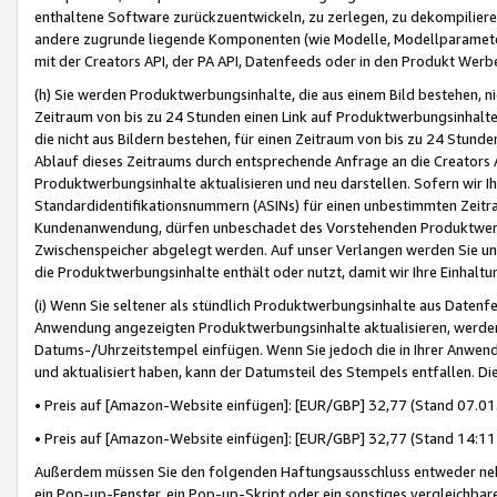
enthaltene Software zurückzuentwickeln, zu zerlegen, zu dekompilier
andere zugrunde liegende Komponenten (wie Modelle, Modellparameter
mit der Creators API, der PA API, Datenfeeds oder in den Produkt Werb
(h) Sie werden Produktwerbungsinhalte, die aus einem Bild bestehen, ni
Zeitraum von bis zu 24 Stunden einen Link auf Produktwerbungsinhalte
die nicht aus Bildern bestehen, für einen Zeitraum von bis zu 24 Stund
Ablauf dieses Zeitraums durch entsprechende Anfrage an die Creators 
Produktwerbungsinhalte aktualisieren und neu darstellen. Sofern wir Ih
Standardidentifikationsnummern (ASINs) für einen unbestimmten Zeitra
Kundenanwendung, dürfen unbeschadet des Vorstehenden Produktwerbu
Zwischenspeicher abgelegt werden. Auf unser Verlangen werden Sie un
die Produktwerbungsinhalte enthält oder nutzt, damit wir Ihre Einhalt
(i) Wenn Sie seltener als stündlich Produktwerbungsinhalte aus Datenfe
Anwendung angezeigten Produktwerbungsinhalte aktualisieren, werden 
Datums-/Uhrzeitstempel einfügen. Wenn Sie jedoch die in Ihrer Anwe
und aktualisiert haben, kann der Datumsteil des Stempels entfallen. Dies
• Preis auf [Amazon-Website einfügen]: [EUR/GBP] 32,77 (Stand 07.01.
• Preis auf [Amazon-Website einfügen]: [EUR/GBP] 32,77 (Stand 14:11 
Außerdem müssen Sie den folgenden Haftungsausschluss entweder neb
ein Pop-up-Fenster, ein Pop-up-Skript oder ein sonstiges vergleichba