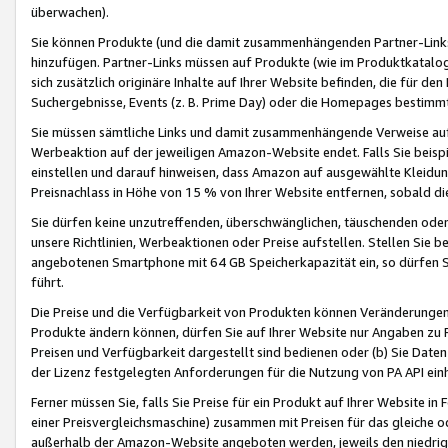
überwachen).
Sie können Produkte (und die damit zusammenhängenden Partner-Links)
hinzufügen. Partner-Links müssen auf Produkte (wie im Produktkatalog de
sich zusätzlich originäre Inhalte auf Ihrer Website befinden, die für 
Suchergebnisse, Events (z. B. Prime Day) oder die Homepages bestimmte
Sie müssen sämtliche Links und damit zusammenhängende Verweise auf z
Werbeaktion auf der jeweiligen Amazon-Website endet. Falls Sie beisp
einstellen und darauf hinweisen, dass Amazon auf ausgewählte Kleidun
Preisnachlass in Höhe von 15 % von Ihrer Website entfernen, sobald di
Sie dürfen keine unzutreffenden, überschwänglichen, täuschenden od
unsere Richtlinien, Werbeaktionen oder Preise aufstellen. Stellen Sie 
angebotenen Smartphone mit 64 GB Speicherkapazität ein, so dürfen S
führt.
Die Preise und die Verfügbarkeit von Produkten können Veränderungen 
Produkte ändern können, dürfen Sie auf Ihrer Website nur Angaben zu P
Preisen und Verfügbarkeit dargestellt sind bedienen oder (b) Sie Daten
der Lizenz festgelegten Anforderungen für die Nutzung von PA API einh
Ferner müssen Sie, falls Sie Preise für ein Produkt auf Ihrer Website in 
einer Preisvergleichsmaschine) zusammen mit Preisen für das gleiche o
außerhalb der Amazon-Website angeboten werden, jeweils den niedrigst