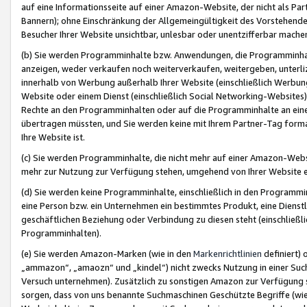
auf eine Informationsseite auf einer Amazon-Website, der nicht als Part
Bannern); ohne Einschränkung der Allgemeingültigkeit des Vorstehende
Besucher Ihrer Website unsichtbar, unlesbar oder unentzifferbar mache
(b) Sie werden Programminhalte bzw. Anwendungen, die Programminhalt
anzeigen, weder verkaufen noch weiterverkaufen, weitergeben, unterli
innerhalb von Werbung außerhalb Ihrer Website (einschließlich Werbun
Website oder einem Dienst (einschließlich Social Networking-Website
Rechte an den Programminhalten oder auf die Programminhalte an eine a
übertragen müssten, und Sie werden keine mit Ihrem Partner-Tag formati
Ihre Website ist.
(c) Sie werden Programminhalte, die nicht mehr auf einer Amazon-Websit
mehr zur Nutzung zur Verfügung stehen, umgehend von Ihrer Website e
(d) Sie werden keine Programminhalte, einschließlich in den Programmin
eine Person bzw. ein Unternehmen ein bestimmtes Produkt, eine Dienstle
geschäftlichen Beziehung oder Verbindung zu diesen steht (einschließli
Programminhalten).
(e) Sie werden Amazon-Marken (wie in den
Markenrichtlinien
definiert) 
„ammazon“, „amaozn“ und „kindel“) nicht zwecks Nutzung in einer Suc
Versuch unternehmen). Zusätzlich zu sonstigen Amazon zur Verfügung 
sorgen, dass von uns benannte Suchmaschinen Geschützte Begriffe (wie 