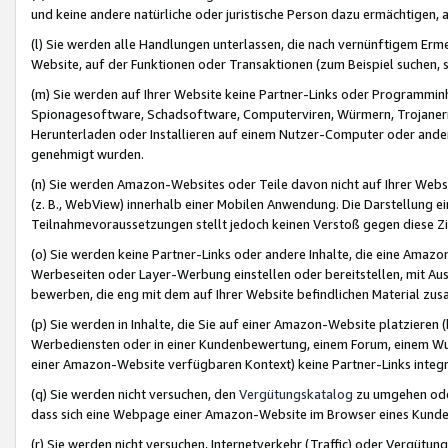
und keine andere natürliche oder juristische Person dazu ermächtigen, a
(l) Sie werden alle Handlungen unterlassen, die nach vernünftigem Erme
Website, auf der Funktionen oder Transaktionen (zum Beispiel suchen, s
(m) Sie werden auf Ihrer Website keine Partner-Links oder Programmin
Spionagesoftware, Schadsoftware, Computerviren, Würmern, Trojaner
Herunterladen oder Installieren auf einem Nutzer-Computer oder ande
genehmigt wurden.
(n) Sie werden Amazon-Websites oder Teile davon nicht auf Ihrer Websi
(z. B., WebView) innerhalb einer Mobilen Anwendung. Die Darstellung ein
Teilnahmevoraussetzungen stellt jedoch keinen Verstoß gegen diese Zif
(o) Sie werden keine Partner-Links oder andere Inhalte, die eine Am
Werbeseiten oder Layer-Werbung einstellen oder bereitstellen, mit Au
bewerben, die eng mit dem auf Ihrer Website befindlichen Material z
(p) Sie werden in Inhalte, die Sie auf einer Amazon-Website platzier
Werbediensten oder in einer Kundenbewertung, einem Forum, einem Wun
einer Amazon-Website verfügbaren Kontext) keine Partner-Links integr
(q) Sie werden nicht versuchen, den
Vergütungskatalog
zu umgehen oder
dass sich eine Webpage einer Amazon-Website im Browser eines Kunden 
(r) Sie werden nicht versuchen, Internetverkehr (Traffic) oder Vergü