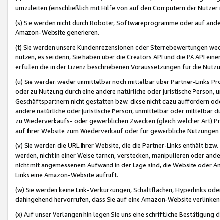
umzuleiten (einschließlich mit Hilfe von auf den Computern der Nutzer i
(s) Sie werden nicht durch Roboter, Softwareprogramme oder auf andere
Amazon-Website generieren.
(t) Sie werden unsere Kundenrezensionen oder Sternebewertungen wed
nutzen, es sei denn, Sie haben über die Creators API und die PA API e
erfüllen die in der Lizenz beschriebenen Voraussetzungen für die Nutzu
(u) Sie werden weder unmittelbar noch mittelbar über Partner-Links P
oder zu Nutzung durch eine andere natürliche oder juristische Person,
Geschäftspartnern nicht gestatten bzw. diese nicht dazu auffordern od
andere natürliche oder juristische Person, unmittelbar oder mittelbar
zu Wiederverkaufs- oder gewerblichen Zwecken (gleich welcher Art) 
auf Ihrer Website zum Wiederverkauf oder für gewerbliche Nutzungen 
(v) Sie werden die URL Ihrer Website, die die Partner-Links enthält b
werden, nicht in einer Weise tarnen, verstecken, manipulieren oder and
nicht mit angemessenem Aufwand in der Lage sind, die Website oder A
Links eine Amazon-Website aufruft.
(w) Sie werden keine Link-Verkürzungen, Schaltflächen, Hyperlinks ode
dahingehend hervorrufen, dass Sie auf eine Amazon-Website verlinken
(x) Auf unser Verlangen hin legen Sie uns eine schriftliche Bestätigung