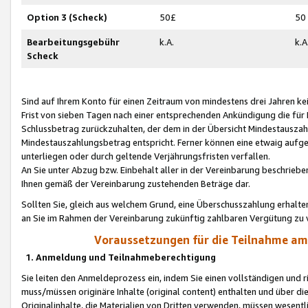
Option 3 (Scheck)
50£
50
Bearbeitungsgebühr
k.A.
k.A
Scheck
Sind auf Ihrem Konto für einen Zeitraum von mindestens drei Jahren kein
Frist von sieben Tagen nach einer entsprechenden Ankündigung die für
Schlussbetrag zurückzuhalten, der dem in der Übersicht Mindestausz
Mindestauszahlungsbetrag entspricht. Ferner können eine etwaig aufg
unterliegen oder durch geltende Verjährungsfristen verfallen.
An Sie unter Abzug bzw. Einbehalt aller in der Vereinbarung beschrieb
Ihnen gemäß der Vereinbarung zustehenden Beträge dar.
Sollten Sie, gleich aus welchem Grund, eine Überschusszahlung erhalte
an Sie im Rahmen der Vereinbarung zukünftig zahlbaren Vergütung zu 
Voraussetzungen für die Teilnahme a
1. Anmeldung und Teilnahmeberechtigung
Sie leiten den Anmeldeprozess ein, indem Sie einen vollständigen und 
muss/müssen originäre Inhalte (original content) enthalten und über d
Originalinhalte, die Materialien von Dritten verwenden, müssen wese