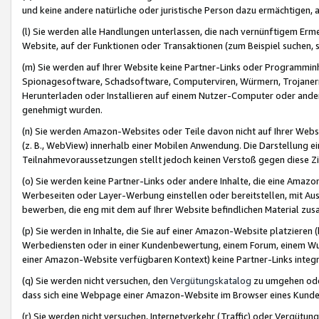
und keine andere natürliche oder juristische Person dazu ermächtigen, a
(l) Sie werden alle Handlungen unterlassen, die nach vernünftigem Erme
Website, auf der Funktionen oder Transaktionen (zum Beispiel suchen, s
(m) Sie werden auf Ihrer Website keine Partner-Links oder Programmin
Spionagesoftware, Schadsoftware, Computerviren, Würmern, Trojaner
Herunterladen oder Installieren auf einem Nutzer-Computer oder ande
genehmigt wurden.
(n) Sie werden Amazon-Websites oder Teile davon nicht auf Ihrer Websi
(z. B., WebView) innerhalb einer Mobilen Anwendung. Die Darstellung ein
Teilnahmevoraussetzungen stellt jedoch keinen Verstoß gegen diese Zif
(o) Sie werden keine Partner-Links oder andere Inhalte, die eine Am
Werbeseiten oder Layer-Werbung einstellen oder bereitstellen, mit Au
bewerben, die eng mit dem auf Ihrer Website befindlichen Material z
(p) Sie werden in Inhalte, die Sie auf einer Amazon-Website platzier
Werbediensten oder in einer Kundenbewertung, einem Forum, einem Wun
einer Amazon-Website verfügbaren Kontext) keine Partner-Links integr
(q) Sie werden nicht versuchen, den
Vergütungskatalog
zu umgehen oder
dass sich eine Webpage einer Amazon-Website im Browser eines Kunden 
(r) Sie werden nicht versuchen, Internetverkehr (Traffic) oder Vergü