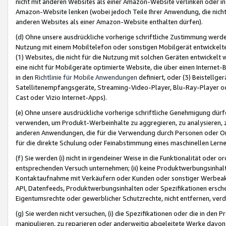
nicht mit anderen Websites als einer Amazon-Website verlinken oder i
Amazon-Website lenken (wobei jedoch Teile Ihrer Anwendung, die nich
anderen Websites als einer Amazon-Website enthalten dürfen).
(d) Ohne unsere ausdrückliche vorherige schriftliche Zustimmung werd
Nutzung mit einem Mobiltelefon oder sonstigen Mobilgerät entwickelt
(1) Websites, die nicht für die Nutzung mit solchen Geräten entwickelt
eine nicht für Mobilgeräte optimierte Website, die über einen Interne
in den
Richtlinie für Mobile Anwendungen
definiert, oder (3) Beistellge
Satellitenempfangsgeräte, Streaming-Video-Player, Blu-Ray-Player ode
Cast oder Vizio Internet-Apps).
(e) Ohne unsere ausdrückliche vorherige schriftliche Genehmigung dürfe
verwenden, um Produkt-Werbeinhalte zu aggregieren, zu analysieren, 
anderen Anwendungen, die für die Verwendung durch Personen oder Or
für die direkte Schulung oder Feinabstimmung eines maschinellen Lern
(f) Sie werden (i) nicht in irgendeiner Weise in die Funktionalität ode
entsprechenden Versuch unternehmen; (ii) keine Produktwerbungsinha
Kontaktaufnahme mit Verkäufern oder Kunden oder sonstiger Werbeaktiv
API, Datenfeeds, Produktwerbungsinhalten oder Spezifikationen erschei
Eigentumsrechte oder gewerblicher Schutzrechte, nicht entfernen, verd
(g) Sie werden nicht versuchen, (i) die Spezifikationen oder die in de
manipulieren, zu reparieren oder anderweitig abgeleitete Werke davon z