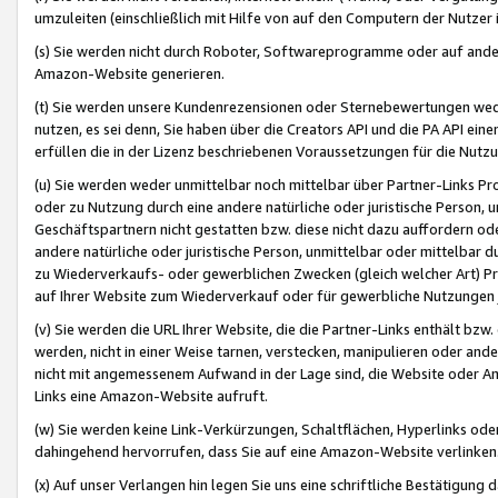
umzuleiten (einschließlich mit Hilfe von auf den Computern der Nutzer i
(s) Sie werden nicht durch Roboter, Softwareprogramme oder auf andere
Amazon-Website generieren.
(t) Sie werden unsere Kundenrezensionen oder Sternebewertungen wed
nutzen, es sei denn, Sie haben über die Creators API und die PA API e
erfüllen die in der Lizenz beschriebenen Voraussetzungen für die Nutzu
(u) Sie werden weder unmittelbar noch mittelbar über Partner-Links P
oder zu Nutzung durch eine andere natürliche oder juristische Person,
Geschäftspartnern nicht gestatten bzw. diese nicht dazu auffordern od
andere natürliche oder juristische Person, unmittelbar oder mittelbar
zu Wiederverkaufs- oder gewerblichen Zwecken (gleich welcher Art) 
auf Ihrer Website zum Wiederverkauf oder für gewerbliche Nutzungen 
(v) Sie werden die URL Ihrer Website, die die Partner-Links enthält b
werden, nicht in einer Weise tarnen, verstecken, manipulieren oder and
nicht mit angemessenem Aufwand in der Lage sind, die Website oder A
Links eine Amazon-Website aufruft.
(w) Sie werden keine Link-Verkürzungen, Schaltflächen, Hyperlinks ode
dahingehend hervorrufen, dass Sie auf eine Amazon-Website verlinken
(x) Auf unser Verlangen hin legen Sie uns eine schriftliche Bestätigung