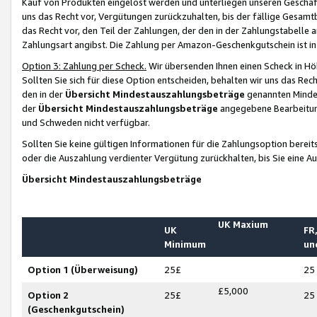
Kauf von Produkten eingelöst werden und unterliegen unseren Geschäf
uns das Recht vor, Vergütungen zurückzuhalten, bis der fällige Gesamt
das Recht vor, den Teil der Zahlungen, der den in der Zahlungstabelle 
Zahlungsart angibst. Die Zahlung per Amazon-Geschenkgutschein ist in
Option 3: Zahlung per Scheck.
Wir übersenden Ihnen einen Scheck in Höh
Sollten Sie sich für diese Option entscheiden, behalten wir uns das Rec
den in der
Übersicht Mindestauszahlungsbeträge
genannten Mindest
der
Übersicht Mindestauszahlungsbeträge
angegebene Bearbeitung
und Schweden nicht verfügbar.
Sollten Sie keine gültigen Informationen für die Zahlungsoption bereit
oder die Auszahlung verdienter Vergütung zurückhalten, bis Sie eine A
Übersicht Mindestauszahlungsbeträge
UK Maxium
UK
FR,
Minimum
un
Option 1 (Überweisung)
25£
25
£5,000
Option 2
25£
25
(Geschenkgutschein)