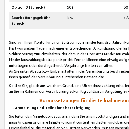
Option 3 (Scheck)
50£
50
Bearbeitungsgebühr
k.A.
k.A
Scheck
Sind auf Ihrem Konto für einen Zeitraum von mindestens drei Jahren kein
Frist von sieben Tagen nach einer entsprechenden Ankündigung die für
Schlussbetrag zurückzuhalten, der dem in der Übersicht Mindestausz
Mindestauszahlungsbetrag entspricht. Ferner können eine etwaig aufg
unterliegen oder durch geltende Verjährungsfristen verfallen.
An Sie unter Abzug bzw. Einbehalt aller in der Vereinbarung beschrieb
Ihnen gemäß der Vereinbarung zustehenden Beträge dar.
Sollten Sie, gleich aus welchem Grund, eine Überschusszahlung erhalte
an Sie im Rahmen der Vereinbarung zukünftig zahlbaren Vergütung zu 
Voraussetzungen für die Teilnahme a
1. Anmeldung und Teilnahmeberechtigung
Sie leiten den Anmeldeprozess ein, indem Sie einen vollständigen und 
muss/müssen originäre Inhalte (original content) enthalten und über d
Originalinhalte, die Materialien von Dritten verwenden, müssen wese