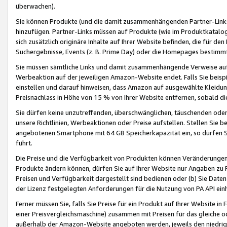
überwachen).
Sie können Produkte (und die damit zusammenhängenden Partner-Links)
hinzufügen. Partner-Links müssen auf Produkte (wie im Produktkatalog de
sich zusätzlich originäre Inhalte auf Ihrer Website befinden, die für 
Suchergebnisse, Events (z. B. Prime Day) oder die Homepages bestimmte
Sie müssen sämtliche Links und damit zusammenhängende Verweise auf z
Werbeaktion auf der jeweiligen Amazon-Website endet. Falls Sie beisp
einstellen und darauf hinweisen, dass Amazon auf ausgewählte Kleidun
Preisnachlass in Höhe von 15 % von Ihrer Website entfernen, sobald di
Sie dürfen keine unzutreffenden, überschwänglichen, täuschenden od
unsere Richtlinien, Werbeaktionen oder Preise aufstellen. Stellen Sie 
angebotenen Smartphone mit 64 GB Speicherkapazität ein, so dürfen S
führt.
Die Preise und die Verfügbarkeit von Produkten können Veränderungen 
Produkte ändern können, dürfen Sie auf Ihrer Website nur Angaben zu P
Preisen und Verfügbarkeit dargestellt sind bedienen oder (b) Sie Daten
der Lizenz festgelegten Anforderungen für die Nutzung von PA API einh
Ferner müssen Sie, falls Sie Preise für ein Produkt auf Ihrer Website in 
einer Preisvergleichsmaschine) zusammen mit Preisen für das gleiche o
außerhalb der Amazon-Website angeboten werden, jeweils den niedrigst