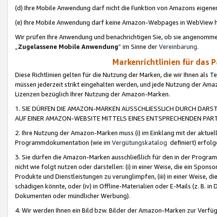
(d) Ihre Mobile Anwendung darf nicht die Funktion von Amazons eige
(e) Ihre Mobile Anwendung darf keine Amazon-Webpages in WebView 
Wir prüfen Ihre Anwendung und benachrichtigen Sie, ob sie angenomm
„
Zugelassene Mobile Anwendung
“ im Sinne der
Vereinbarung
.
Markenrichtlinien für das 
Diese Richtlinien gelten für die Nutzung der Marken, die wir Ihnen als 
müssen jederzeit strikt eingehalten werden, und jede Nutzung der Ama
Lizenzen bezüglich Ihrer Nutzung der Amazon-Marken.
1. SIE DÜRFEN DIE AMAZON-MARKEN AUSSCHLIESSLICH DURCH DARS
AUF EINER AMAZON-WEBSITE MITTELS EINES ENTSPRECHENDEN PART
2. Ihre Nutzung der Amazon-Marken muss (i) im Einklang mit der aktuells
Programmdokumentation (wie im
Vergütungskatalog
definiert) erfolg
3. Sie dürfen die Amazon-Marken ausschließlich für den in der Progr
nicht wie folgt nutzen oder darstellen: (i) in einer Weise, die ein Spo
Produkte und Dienstleistungen zu verunglimpfen, (iii) in einer Weise
schädigen könnte, oder (iv) in Offline-Materialien oder E-Mails (z. B.
Dokumenten oder mündlicher Werbung).
4. Wir werden Ihnen ein Bild bzw. Bilder der Amazon-Marken zur Verfüg