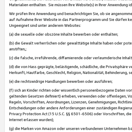
Materialien enthalten. Sie müssen Ihre Website(s) in Ihrer Anwendung ide
Wir prüfen Ihre Anwendung und benachrichtigen Sie, ob sie angenommen
auf Aufnahme Ihrer Website in das Partnerprogramm und Sie dürfen kei
Ungeeignet sind unter anderem Websites:
(a) die sexuelle oder obszöne Inhalte bewerben oder enthalten;
(b) die Gewalt verherrlichen oder gewalttätige Inhalte haben oder pot
anstiften,;
(c) die falsche, irreführende, diffamierende oder verleumderische Inha
(d) die von Hass geprägte, belästigende, schädliche, die Privatsphäre v
Herkunft, Hautfarbe, Geschlecht, Religion, Nationalität, Behinderung, 
(e) die rechtswidrige Handlungen bewerben oder ausführen;
(f) sich an Kinder richten oder wissentlich personenbezogene Daten vo
geltenden Gesetzen definiert) erheben, verwenden oder offenlegen, Vo
Regeln, Vorschriften, Anordnungen, Lizenzen, Genehmigungen, Richtlini
Entscheidungen oder andere Anforderungen einer zuständigen Regierung
Privacy Protection Act (15 U.S.C. §§ 6501-6506) oder Vorschriften, di
Internet erlassen wurden);
(g) die Marken von Amazon oder unseren verbundenen Unternehmen b