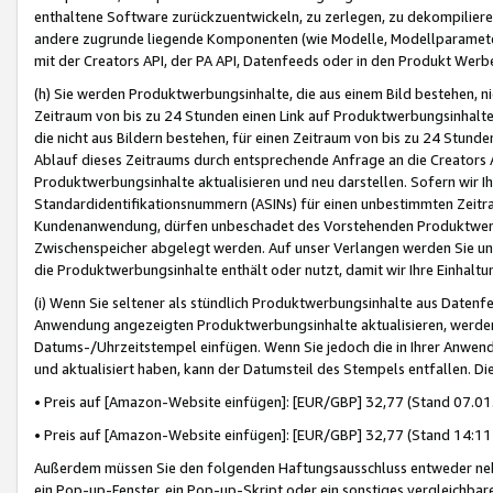
enthaltene Software zurückzuentwickeln, zu zerlegen, zu dekompilier
andere zugrunde liegende Komponenten (wie Modelle, Modellparameter
mit der Creators API, der PA API, Datenfeeds oder in den Produkt Werb
(h) Sie werden Produktwerbungsinhalte, die aus einem Bild bestehen, ni
Zeitraum von bis zu 24 Stunden einen Link auf Produktwerbungsinhalte
die nicht aus Bildern bestehen, für einen Zeitraum von bis zu 24 Stund
Ablauf dieses Zeitraums durch entsprechende Anfrage an die Creators 
Produktwerbungsinhalte aktualisieren und neu darstellen. Sofern wir Ih
Standardidentifikationsnummern (ASINs) für einen unbestimmten Zeitra
Kundenanwendung, dürfen unbeschadet des Vorstehenden Produktwerbu
Zwischenspeicher abgelegt werden. Auf unser Verlangen werden Sie un
die Produktwerbungsinhalte enthält oder nutzt, damit wir Ihre Einhalt
(i) Wenn Sie seltener als stündlich Produktwerbungsinhalte aus Datenfe
Anwendung angezeigten Produktwerbungsinhalte aktualisieren, werden 
Datums-/Uhrzeitstempel einfügen. Wenn Sie jedoch die in Ihrer Anwe
und aktualisiert haben, kann der Datumsteil des Stempels entfallen. Dies
• Preis auf [Amazon-Website einfügen]: [EUR/GBP] 32,77 (Stand 07.01.
• Preis auf [Amazon-Website einfügen]: [EUR/GBP] 32,77 (Stand 14:11 
Außerdem müssen Sie den folgenden Haftungsausschluss entweder neb
ein Pop-up-Fenster, ein Pop-up-Skript oder ein sonstiges vergleichba