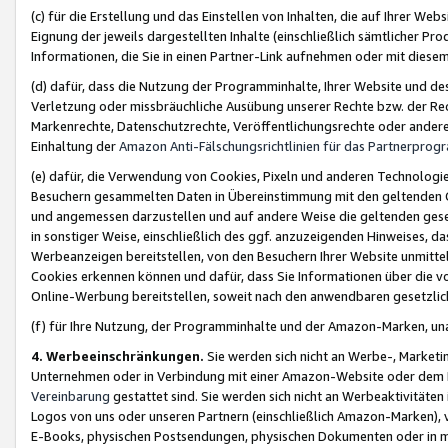
(c) für die Erstellung und das Einstellen von Inhalten, die auf Ihrer We
Eignung der jeweils dargestellten Inhalte (einschließlich sämtlicher 
Informationen, die Sie in einen Partner-Link aufnehmen oder mit diese
(d) dafür, dass die Nutzung der Programminhalte, Ihrer Website und des 
Verletzung oder missbräuchliche Ausübung unserer Rechte bzw. der Recht
Markenrechte, Datenschutzrechte, Veröffentlichungsrechte oder anderer
Einhaltung der
Amazon Anti-Fälschungsrichtlinien für das Partnerpro
(e) dafür, die Verwendung von Cookies, Pixeln und anderen Technologien
Besuchern gesammelten Daten in Übereinstimmung mit den geltenden Ge
und angemessen darzustellen und auf andere Weise die geltenden geset
in sonstiger Weise, einschließlich des ggf. anzuzeigenden Hinweises, d
Werbeanzeigen bereitstellen, von den Besuchern Ihrer Website unmitte
Cookies erkennen können und dafür, dass Sie Informationen über die v
Online-Werbung bereitstellen, soweit nach den anwendbaren gesetzlic
(f) für Ihre Nutzung, der Programminhalte und der Amazon-Marken, u
4. Werbeeinschränkungen.
Sie werden sich nicht an Werbe-, Market
Unternehmen oder in Verbindung mit einer Amazon-Website oder dem Pa
Vereinbarung
gestattet sind. Sie werden sich nicht an Werbeaktivitäten
Logos von uns oder unseren Partnern (einschließlich Amazon-Marken), 
E-Books, physischen Postsendungen, physischen Dokumenten oder in 