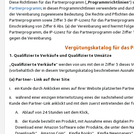
Diese Richtlinien für das Partnerprogramm („
Programmrichtlinien
“)
Partnerprogramm
; in diesen Programmrichtlinien verwendete und durch
der Vereinbarung zugewiesene Bedeutung. Die Rechte und Pflichten de
Partnerprogramm sowie Ziffer 3 der IP-Lizenz für das Partnerprogram
Einschränkung von Ziffer 6 Abs. (a) der Vereinbarung wird hiermit Fol
Partnerprogramm, die IP-Lizenz für das Partnerprogramm oder Ziffer 1
gegen die Vereinbarung.
Vergütungskatalog für das 
1. Qualifizierte Verkäufe und Qualifizierte Umsätze
„
Qualifizierte Verkäufe
“ werden von uns mit den in Ziffer 3 diese
(vorbehaltlich der in diesem Vergütungskatalog beschriebenen Ausnah
(a) Partner- Link auf Ihrer Site
:
i. ein Kunde durch Anklicken eines auf Ihrer Website platzierten Part
ii. während einer einzigen Internetsitzung eines der nachstehend unter (i)
Kunde den Partner-Link anklickt und mit dem zuerst eintretenden der f
A. Ablauf von 24 Stunden seit dem Klick,
B. der Kunde bestellt ein Produkt, mit Ausnahme eines digitalen P
Download einer Amazon Software oder Produkte, die unter dem N
Downloads“, „Amazon Coin“, „Kindle Books“, „Kindle Newspapers“, „