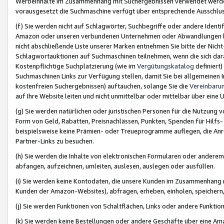
Werbeinhalte im Zusammenhang mit Suchergebnissen verwendet werden,
vorausgesetzt die Suchmaschine verfügt über entsprechende Ausschlu
(f) Sie werden nicht auf Schlagwörter, Suchbegriffe oder andere Ident
Amazon oder unseren verbundenen Unternehmen oder Abwandlungen bzw
nicht abschließende Liste unserer Marken entnehmen Sie bitte der Nich
Schlagwortauktionen auf Suchmaschinen teilnehmen, wenn die sich da
Kostenpflichtige Suchplatzierung (wie im
Vergütungskatalog
definiert
Suchmaschinen Links zur Verfügung stellen, damit Sie bei allgemeinen I
kostenfreien Suchergebnissen) auftauchen, solange Sie die
Vereinbaru
auf Ihre Website leiten und nicht unmittelbar oder mittelbar über eine
(g) Sie werden natürlichen oder juristischen Personen für die Nutzung 
Form von Geld, Rabatten, Preisnachlässen, Punkten, Spenden für Hilfs
beispielsweise keine Prämien- oder Treueprogramme auflegen, die Anrei
Partner-Links zu besuchen.
(h) Sie werden die Inhalte von elektronischen Formularen oder anderem M
abfangen, aufzeichnen, umleiten, auslesen, auslegen oder ausfüllen.
(i) Sie werden keine Kontodaten, die unsere Kunden im Zusammenhang 
Kunden der Amazon-Websites), abfragen, erheben, einholen, speichern,
(j) Sie werden Funktionen von Schaltflächen, Links oder andere Funkti
(k) Sie werden keine Bestellungen oder andere Geschäfte über eine Ama