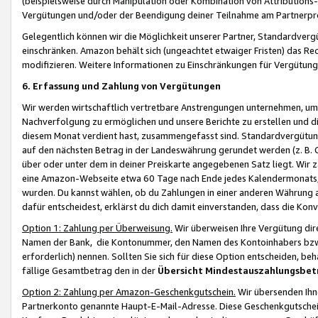
(beispielsweise durch Manipulation oder Kombination von Attributions-
Vergütungen und/oder der Beendigung deiner Teilnahme am Partnerp
Gelegentlich können wir die Möglichkeit unserer Partner, Standardv
einschränken. Amazon behält sich (ungeachtet etwaiger Fristen) das Re
modifizieren. Weitere Informationen zu Einschränkungen für Vergütung
6. Erfassung und Zahlung von Vergütungen
Wir werden wirtschaftlich vertretbare Anstrengungen unternehmen, um 
Nachverfolgung zu ermöglichen und unsere Berichte zu erstellen und di
diesem Monat verdient hast, zusammengefasst sind. Standardvergütung
auf den nächsten Betrag in der Landeswährung gerundet werden (z. B. C
über oder unter dem in deiner Preiskarte angegebenen Satz liegt. Wir
eine Amazon-Webseite etwa 60 Tage nach Ende jedes Kalendermonats, i
wurden. Du kannst wählen, ob du Zahlungen in einer anderen Währung
dafür entscheidest, erklärst du dich damit einverstanden, dass die K
Option 1: Zahlung per Überweisung.
Wir überweisen Ihre Vergütung dir
Namen der Bank, die Kontonummer, den Namen des Kontoinhabers bzw. a
erforderlich) nennen. Sollten Sie sich für diese Option entscheiden, be
fällige Gesamtbetrag den in der
Übersicht Mindestauszahlungsbet
Option 2: Zahlung per Amazon-Geschenkgutschein.
Wir übersenden Ihne
Partnerkonto genannte Haupt-E-Mail-Adresse. Diese Geschenkgutschei