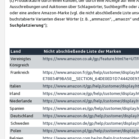
(c) Produktkäufe durch einen Kunden, der durch eine Anzeige auf eine 
Ausschreibungen und Auktionen über Schlagwörter, Suchbegriffe oder 
oder eine andere Amazon-Marke (vgl. die nicht abschließende Liste un
buchstabierte Varianten dieser Wörter (z. B. „ammazon“, „amaozn“ und „
Suchplatzierung
”);
Land
Nicht abschließende Liste der Marken
Vereinigtes
https://www.amazon.co.uk/gp/feature.html?ie=U
Königreich
Frankreich
https://www.amazon.fr/gp/help/customer/displa
E78834F9BA58__SECTION_64DE0ED1D744420E9
Italien
https://www.amazon.it/gp/help/customer/display
Irland
https://www.amazon.ie/gp/help/customer/displa
Niederlande
https://www.amazon.nl/gp/help/customer/display
Spanien
https://www.amazon.es/gp/help/customer/display
Deutschland
https://www.amazon.de/gp/help/customer/displa
Schweden
https://www.amazon.de/gp/help/customer/displa
Polen
https://www.amazon.pl/gp/help/customer/display
Belgien
https://www.amazon.com.be/gp/help/customer/d