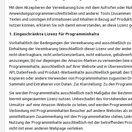
Mit dem Akzeptieren der Vereinbarung bzw. mit dem Aufrufen oder Nutz
Anwendungsprogrammierschnittstellen und anderer Tools (zusammen die
Texten und sonstigen Informationen und Inhalten in Bezug auf Produkte
nutzen können, erklären Sie sich damit einverstanden, an diese Lizenz 
1. Eingeschränkte Lizenz für Programminhalte
Vorbehaltlich der Bedingungen der Vereinbarung und ausschließlich z
Einhaltung der Vereinbarung (einschließlich dieser Lizenz und der ande
nicht übertragbare, nicht unterlizenzierbare, nicht exklusive, gebühren
anzuzeigen; (b) nur diejenigen der Amazon-Marken zu verwenden (wie in 
Programminhalte, ausschließlich auf Ihrer Website und in Übereinstimmu
API, Datenfeeds und Produkt-Werbeinhalte ausschließlich gemäß den Spe
Kopieren oder andere Verwenden von Programminhalten zugunsten Dri
Sammeln und Extrahieren von Daten. Zur Klarstellung: Zu den Program
Sie werden Programminhalte ausschließlich nach Maßgabe der Besti
hiermit eingeräumten Lizenz nutzen. Unbeschadet des Vorstehenden we
Umsätze auf eine Amazon-Website zu leiten, und werden Programminhal
Verbindung mit Programminhalten Besucher auf andere Websites als ein
unmittelbarem Zusammenhang mit den Programminhalten stehen, Links z
Nutzung der Programminhalte ausschließlich mit der betreffenden Pr
nicht mit einer anderen Webpage verlinken.