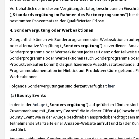
Vorbehaltlich der in diesem Vergütungskatalog beschriebenen Einschr
(„
Standardvergütung im Rahmen des Partnerprogramms
“) besc
bestimmten Prozentsatzes der Qualifizierten Erlöse.
4. Sondervergütung oder Werbeaktionen
Gelegentlich können wir Sonderprogramme oder Werbeaktionen auflegen,
oder alternative Vergütung („
Sondervergütung
”) zu verdienen. Amazo
Sonderprogramme oder Werbeaktionen jederzeit ganz oder teilweise einz
Sonderprogramme oder Werbeaktionen (auch Sonderprogramme oder We
Produktverkäufen kommt) disqualifizierende Ausschlusstatbestände, di
Programmdokumentation im Hinblick auf Produktverkäufe geltende E
Werbeaktionen.
Folgende Sondervergütungen sind derzeit verfügbar:
hier
.
(a) Bounty Events
In den in der
Anlage
(„
Sondervergütung
“) aufgeführten Ländern sind
Zusammenhang mit „
Bounty Events
“ die in dieser Ziffer 4 (a) besch
Bounty Event wie in der Anlage beschrieben anspruchsberechtigt sein mu
teilnehmende Startseite einer Amazon-Website aufruft und (2) der Kun
ausführt.
Amazon zahlt keine Sondervergütung, wenn das zugrundeliegende Boun