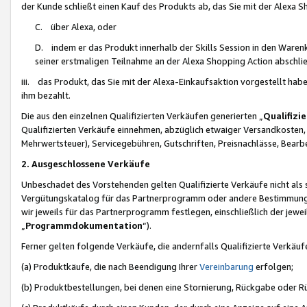
der Kunde schließt einen Kauf des Produkts ab, das Sie mit der Alexa 
C. über Alexa, oder
D. indem er das Produkt innerhalb der Skills Session in den Waren
seiner erstmaligen Teilnahme an der Alexa Shopping Action abschlie
iii. das Produkt, das Sie mit der Alexa-Einkaufsaktion vorgestellt ha
ihm bezahlt.
Die aus den einzelnen Qualifizierten Verkäufen generierten „
Qualifizi
Qualifizierten Verkäufe einnehmen, abzüglich etwaiger Versandkosten
Mehrwertsteuer), Servicegebühren, Gutschriften, Preisnachlässe, Bear
2. Ausgeschlossene Verkäufe
Unbeschadet des Vorstehenden gelten Qualifizierte Verkäufe nicht als
Vergütungskatalog für das Partnerprogramm oder andere Bestimmungen,
wir jeweils für das Partnerprogramm festlegen, einschließlich der jewe
„
Programmdokumentation
“).
Ferner gelten folgende Verkäufe, die andernfalls Qualifizierte Verkä
(a) Produktkäufe, die nach Beendigung Ihrer
Vereinbarung
erfolgen;
(b) Produktbestellungen, bei denen eine Stornierung, Rückgabe oder R