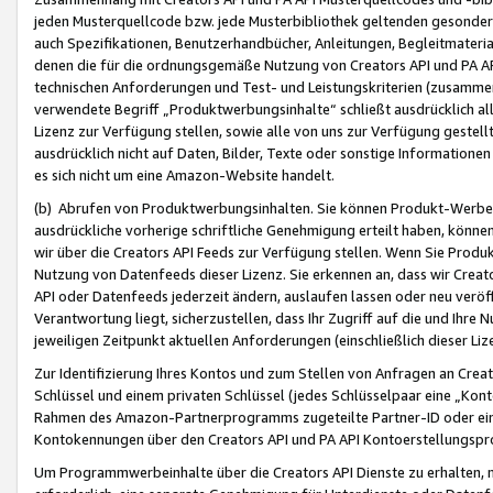
jeden Musterquellcode bzw. jede Musterbibliothek geltenden gesonder
auch Spezifikationen, Benutzerhandbücher, Anleitungen, Begleitmaterial
denen die für die ordnungsgemäße Nutzung von Creators API und PA A
technischen Anforderungen und Test- und Leistungskriterien (zusammen
verwendete Begriff „Produktwerbungsinhalte“ schließt ausdrücklich al
Lizenz zur Verfügung stellen, sowie alle von uns zur Verfügung gestel
ausdrücklich nicht auf Daten, Bilder, Texte oder sonstige Informatione
es sich nicht um eine Amazon-Website handelt.
(b) Abrufen von Produktwerbungsinhalten. Sie können Produkt-Werbein
ausdrückliche vorherige schriftliche Genehmigung erteilt haben, könn
wir über die Creators API Feeds zur Verfügung stellen. Wenn Sie Produk
Nutzung von Datenfeeds dieser Lizenz. Sie erkennen an, dass wir Creat
API oder Datenfeeds jederzeit ändern, auslaufen lassen oder neu veröffe
Verantwortung liegt, sicherzustellen, dass Ihr Zugriff auf die und Ihr
jeweiligen Zeitpunkt aktuellen Anforderungen (einschließlich dieser Liz
Zur Identifizierung Ihres Kontos und zum Stellen von Anfragen an Crea
Schlüssel und einem privaten Schlüssel (jedes Schlüsselpaar eine „Kon
Rahmen des Amazon-Partnerprogramms zugeteilte Partner-ID oder ein
Kontokennungen über den Creators API und PA API Kontoerstellungspro
Um Programmwerbeinhalte über die Creators API Dienste zu erhalten, m