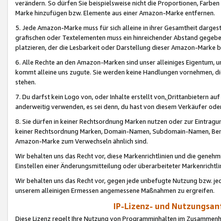
verändern. So dürfen Sie beispielsweise nicht die Proportionen, Farb
Marke hinzufügen bzw. Elemente aus einer Amazon-Marke entfernen.
5. Jede Amazon-Marke muss für sich alleine in ihrer Gesamtheit darge
grafischen oder Textelementen muss ein hinreichender Abstand gegebe
platzieren, der die Lesbarkeit oder Darstellung dieser Amazon-Marke b
6. Alle Rechte an den Amazon-Marken sind unser alleiniges Eigentum, 
kommt alleine uns zugute. Sie werden keine Handlungen vornehmen, 
stehen.
7. Du darfst kein Logo von, oder Inhalte erstellt von,
Drittanbietern au
anderweitig verwenden, es sei denn, du hast von diesem Verkäufer oder
8. Sie dürfen in keiner Rechtsordnung Marken nutzen oder zur Eintragu
keiner Rechtsordnung Marken, Domain-Namen, Subdomain-Namen, Benu
Amazon-Marke zum Verwechseln ähnlich sind.
Wir behalten uns das Recht vor, diese Markenrichtlinien und die gene
Einstellen einer Änderungsmitteilung oder überarbeiteter Markenricht
Wir behalten uns das Recht vor, gegen jede unbefugte Nutzung bzw. jede 
unserem alleinigen Ermessen angemessene Maßnahmen zu ergreifen.
IP-Lizenz- und Nutzungsan
Diese Lizenz regelt Ihre Nutzung von Programminhalten im Zusammen