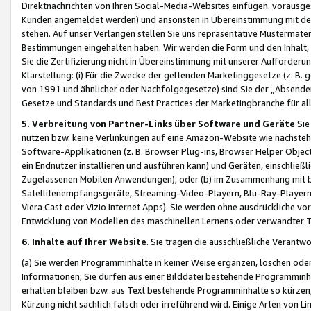
Direktnachrichten von Ihren Social-Media-Websites einfügen. vorausg
Kunden angemeldet werden) und ansonsten in Übereinstimmung mit der
stehen. Auf unser Verlangen stellen Sie uns repräsentative Mustermater
Bestimmungen eingehalten haben. Wir werden die Form und den Inhalt, di
Sie die Zertifizierung nicht in Übereinstimmung mit unserer Aufforderu
Klarstellung: (i) Für die Zwecke der geltenden Marketinggesetze (z. 
von 1991 und ähnlicher oder Nachfolgegesetze) sind Sie der „Absender“ j
Gesetze und Standards und Best Practices der Marketingbranche für 
5. Verbreitung von Partner-Links über Software und Geräte
Sie
nutzen bzw. keine Verlinkungen auf eine Amazon-Website wie nachsteh
Software-Applikationen (z. B. Browser Plug-ins, Browser Helper Objec
ein Endnutzer installieren und ausführen kann) und Geräten, einschlie
Zugelassenen Mobilen Anwendungen); oder (b) im Zusammenhang mit bzw.
Satellitenempfangsgeräte, Streaming-Video-Playern, Blu-Ray-Playern 
Viera Cast oder Vizio Internet Apps). Sie werden ohne ausdrückliche v
Entwicklung von Modellen des maschinellen Lernens oder verwandter 
6. Inhalte auf Ihrer Website
. Sie tragen die ausschließliche Verantwo
(a) Sie werden Programminhalte in keiner Weise ergänzen, löschen oder
Informationen; Sie dürfen aus einer Bilddatei bestehende Programminhal
erhalten bleiben bzw. aus Text bestehende Programminhalte so kürzen, 
Kürzung nicht sachlich falsch oder irreführend wird. Einige Arten von L