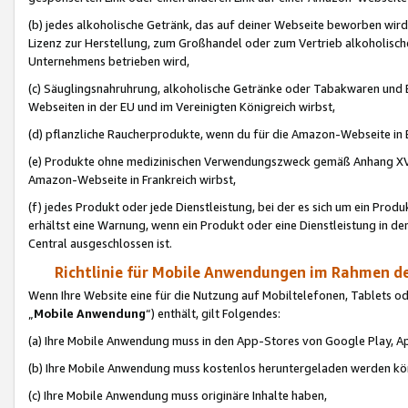
(b) jedes alkoholische Getränk, das auf deiner Webseite beworben wird
Lizenz zur Herstellung, zum Großhandel oder zum Vertrieb alkoholisch
Unternehmens betrieben wird,
(c) Säuglingsnahruhrung, alkoholische Getränke oder Tabakwaren und E
Webseiten in der EU und im Vereinigten Königreich wirbst,
(d) pflanzliche Raucherprodukte, wenn du für die Amazon-Webseite in B
(e) Produkte ohne medizinischen Verwendungszweck gemäß Anhang XVI 
Amazon-Webseite in Frankreich wirbst,
(f) jedes Produkt oder jede Dienstleistung, bei der es sich um ein Prod
erhältst eine Warnung, wenn ein Produkt oder eine Dienstleistung in de
Central ausgeschlossen ist.
Richtlinie für Mobile Anwendungen im Rahmen de
Wenn Ihre Website eine für die Nutzung auf Mobiltelefonen, Tablets 
„
Mobile Anwendung
“) enthält, gilt Folgendes:
(a) Ihre Mobile Anwendung muss in den App-Stores von Google Play, A
(b) Ihre Mobile Anwendung muss kostenlos heruntergeladen werden könn
(c) Ihre Mobile Anwendung muss originäre Inhalte haben,