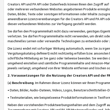
Creators API und PA API oder Datenfeeds können Ihnen den Zugriff auf D
oder mehreren verbundenen Websites angebotenen Produkte ermögliche
Daten, Bilder, Texte oder sonstigen Informationen oder Inhalte zuzugre
anwendbaren Lizenzvereinbarungen für die Creators API und PA API od
diesen verbundenen Websites zur Verfügung gestellt werden.
Sie dürfen den Programminhalt nicht dazu verwenden, geistiges Eigent
verletzen. Sie dürfen Programminhalte nicht verwenden, um direkt ode
maschinelles Lernen oder verwandte Technologien zu entwickeln oder zu
Die Lizenz endet mit sofortiger Wirkung automatisch, wenn Sie zu irg
Vergütungskatalog definiert) nicht rechtzeitig erfüllen bzw. ansonsten
schriftliche Mitteilung an Sie ganz oder teilweise beenden. Sie werden
umgehend einstellen und sämtliche Programminhalte und Amazon-Marke
jeweils verlangt, umgehend von Ihrer Website entfernen und löschen od
2. Voraussetzungen für die Nutzung der Creators API und der P
(a)
Beschreibung
. Im Rahmen dieser Lizenz können wir Ihnen Programmi
• Daten, Bilder, Audio-Dateien, Videos, Logos, Benutzerschnittstellen-
• Textmaterialien, wie beispielsweise Produktinformationen in Textfor
Neben den vorstehenden Produktwerbungsinhalten und dem Zugriff auf 
Zusammenhang mit Creators API und PA API Musterquellcodes und -bibli