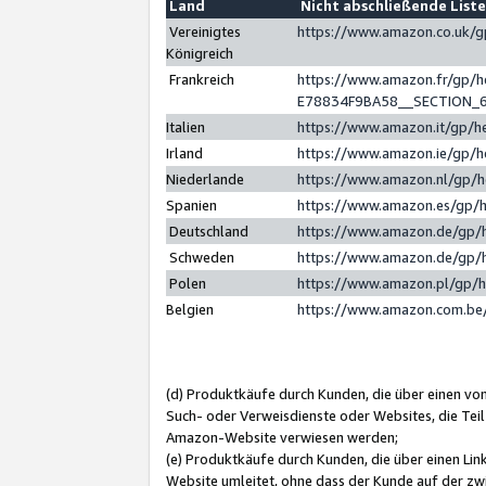
Land
Nicht abschließende List
Vereinigtes
https://www.amazon.co.uk/
Königreich
Frankreich
https://www.amazon.fr/gp/
E78834F9BA58__SECTION_
Italien
https://www.amazon.it/gp/h
Irland
https://www.amazon.ie/gp/
Niederlande
https://www.amazon.nl/gp/
Spanien
https://www.amazon.es/gp/
Deutschland
https://www.amazon.de/gp/
Schweden
https://www.amazon.de/gp/
Polen
https://www.amazon.pl/gp/
Belgien
https://www.amazon.com.be
(d) Produktkäufe durch Kunden, die über einen vo
Such- oder Verweisdienste oder Websites, die Teil
Amazon-Website verwiesen werden;
(e) Produktkäufe durch Kunden, die über einen Li
Website umleitet, ohne dass der Kunde auf der zw