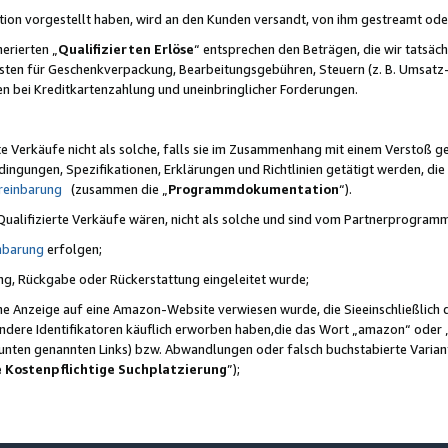
ktion vorgestellt haben, wird an den Kunden versandt, von ihm gestreamt od
erierten „
Qualifizierten Erlöse
“ entsprechen den Beträgen, die wir tatsäch
sten für Geschenkverpackung, Bearbeitungsgebühren, Steuern (z. B. Umsatz-
en bei Kreditkartenzahlung und uneinbringlicher Forderungen.
e Verkäufe nicht als solche, falls sie im Zusammenhang mit einem Verstoß 
ungen, Spezifikationen, Erklärungen und Richtlinien getätigt werden, die 
reinbarung
(zusammen die „
Programmdokumentation
“).
 Qualifizierte Verkäufe wären, nicht als solche und sind vom Partnerprogra
nbarung
erfolgen;
ung, Rückgabe oder Rückerstattung eingeleitet wurde;
ine Anzeige auf eine Amazon-Website verwiesen wurde, die Sieeinschließlich
ndere Identifikatoren käuflich erworben haben,die das Wort „amazon“ oder 
e unten genannten Links) bzw. Abwandlungen oder falsch buchstabierte Varia
e Kostenpflichtige Suchplatzierung
”);