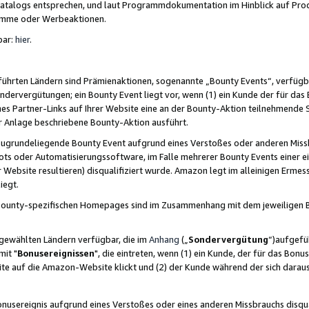
skatalogs entsprechen, und laut Programmdokumentation im Hinblick auf Pr
amme oder Werbeaktionen.
bar:
hier
.
führten Ländern sind Prämienaktionen, sogenannte „Bounty Events“, verfügb
Sondervergütungen; ein Bounty Event liegt vor, wenn (1) ein Kunde der für da
nes Partner-Links auf Ihrer Website eine an der Bounty-Aktion teilnehmende 
er Anlage beschriebene Bounty-Aktion ausführt.
ugrundeliegende Bounty Event aufgrund eines Verstoßes oder anderen Miss
ots oder Automatisierungssoftware, im Falle mehrerer Bounty Events einer e
r Website resultieren) disqualifiziert wurde. Amazon legt im alleinigen Ermess
iegt.
n Bounty-spezifischen Homepages sind im Zusammenhang mit dem jeweiligen
sgewählten Ländern verfügbar, die im
Anhang
(„
Sondervergütung
“)aufgefüh
it "
Bonusereignissen
", die eintreten, wenn (1) ein Kunde, der für das Bon
bsite auf die Amazon-Website klickt und (2) der Kunde während der sich dar
usereignis aufgrund eines Verstoßes oder eines anderen Missbrauchs disqua