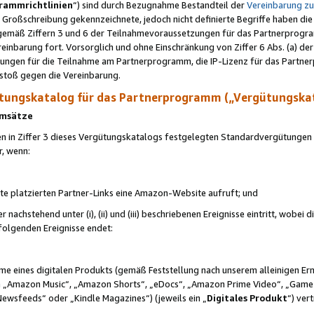
rammrichtlinien
“) sind durch Bezugnahme Bestandteil der
Vereinbarung z
Großschreibung gekennzeichnete, jedoch nicht definierte Begriffe haben die
 gemäß Ziffern 3 und 6 der Teilnahmevoraussetzungen für das Partnerprogram
nbarung fort. Vorsorglich und ohne Einschränkung von Ziffer 6 Abs. (a) der
ungen für die Teilnahme am Partnerprogramm, die IP-Lizenz für das Partner
rstoß gegen die Vereinbarung.
ungskatalog für das Partnerprogramm („Vergütungska
 Umsätze
n in Ziffer 3 dieses Vergütungskatalogs festgelegten Standardvergütungen v
r, wenn:
ite platzierten Partner-Links eine Amazon-Website aufruft; und
r nachstehend unter (i), (ii) und (iii) beschriebenen Ereignisse eintritt, wobe
 folgenden Ereignisse endet:
hme eines digitalen Produkts (gemäß Feststellung nach unserem alleinigen 
 „Amazon Music“, „Amazon Shorts“, „eDocs“, „Amazon Prime Video“, „Game
Newsfeeds“ oder „Kindle Magazines“) (jeweils ein „
Digitales Produkt
“) ver