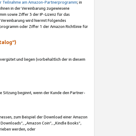
ur Teilnahme am Amazon-Partnerprogramm
; in
 ihnen in der Vereinbarung zugewiesene
m sowie Ziffer 3 der IP-Lizenz für das
 Vereinbarung wird hiermit Folgendes
programm oder Ziffer 1 der Amazon Richtlinie für
talog“)
ergütet und liegen (vorbehaltlich der in diesem
i die Sitzung beginnt, wenn der Kunde den Partner-
Ermessen, zum Beispiel der Download einer Amazon
 Downloads“, „Amazon Coin“, „Kindle Books“,
trieben werden, oder