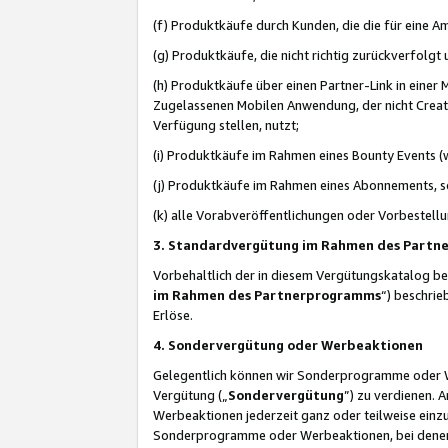
(f) Produktkäufe durch Kunden, die die für eine
(g) Produktkäufe, die nicht richtig zurückverfolg
(h) Produktkäufe über einen Partner-Link in einer
Zugelassenen Mobilen Anwendung, der nicht Creator
Verfügung stellen, nutzt;
(i) Produktkäufe im Rahmen eines Bounty Events (w
(j) Produktkäufe im Rahmen eines Abonnements, so
(k) alle Vorabveröffentlichungen oder Vorbestellu
3. Standardvergütung im Rahmen des Part
Vorbehaltlich der in diesem Vergütungskatalog b
im Rahmen des Partnerprogramms
“) beschri
Erlöse.
4. Sondervergütung oder Werbeaktionen
Gelegentlich können wir Sonderprogramme oder Wer
Vergütung („
Sondervergütung
”) zu verdienen. 
Werbeaktionen jederzeit ganz oder teilweise einz
Sonderprogramme oder Werbeaktionen, bei denen e