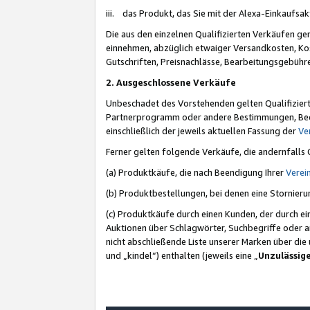
iii. das Produkt, das Sie mit der Alexa-Einkaufsa
Die aus den einzelnen Qualifizierten Verkäufen gen
einnehmen, abzüglich etwaiger Versandkosten, Ko
Gutschriften, Preisnachlässe, Bearbeitungsgebühr
2. Ausgeschlossene Verkäufe
Unbeschadet des Vorstehenden gelten Qualifiziert
Partnerprogramm oder andere Bestimmungen, Beding
einschließlich der jeweils aktuellen Fassung der
Ve
Ferner gelten folgende Verkäufe, die andernfalls
(a) Produktkäufe, die nach Beendigung Ihrer
Verei
(b) Produktbestellungen, bei denen eine Stornier
(c) Produktkäufe durch einen Kunden, der durch e
Auktionen über Schlagwörter, Suchbegriffe oder a
nicht abschließende Liste unserer Marken über di
und „kindel“) enthalten (jeweils eine „
Unzulässig