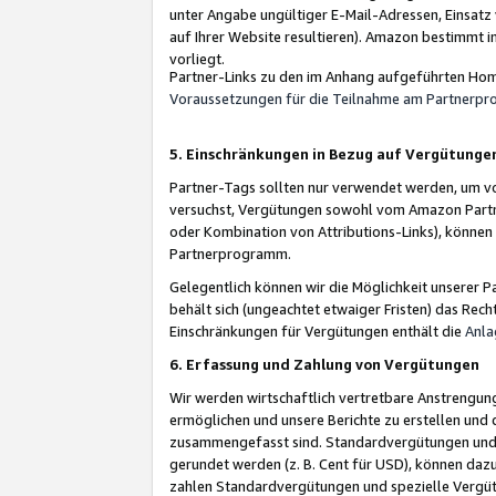
unter Angabe ungültiger E-Mail-Adressen, Einsatz
auf Ihrer Website resultieren). Amazon bestimmt i
vorliegt.
Partner-Links zu den im Anhang aufgeführten Hom
Voraussetzungen für die Teilnahme am Partnerp
5. Einschränkungen in Bezug auf Vergütunge
Partner-Tags sollten nur verwendet werden, um von 
versuchst, Vergütungen sowohl vom Amazon Partn
oder Kombination von Attributions-Links), könne
Partnerprogramm.
Gelegentlich können wir die Möglichkeit unsere
behält sich (ungeachtet etwaiger Fristen) das Rec
Einschränkungen für Vergütungen enthält die
Anla
6. Erfassung und Zahlung von Vergütungen
Wir werden wirtschaftlich vertretbare Anstrengu
ermöglichen und unsere Berichte zu erstellen und 
zusammengefasst sind. Standardvergütungen und s
gerundet werden (z. B. Cent für USD), können dazu
zahlen Standardvergütungen und spezielle Vergüt