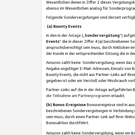
Wesentlichen denen in Ziffer 2 dieses Vergütung
ebenso im Wesentlichen analog für Sonderprogr
Folgende Sondervergütungen sind derzeit verfüg
(a) Bounty Events
In den in der
Anlage
(„
Sondervergütung
“) aufge
Events
“ die in dieser Ziffer 4 (a) beschriebenen 
anspruchsberechtigt sein muss, durch Anklicken ei
der Kunde in der entsprechenden Sitzung die in d
Amazon zahlt keine Sondervergütung, wenn das z
Angabe ungültiger E-Mail-Adressen, Einsatz von B
Bounty Events, die nicht aus Partner-Links auf Ihre
gegeben ist oder ein Verstoß oder Missbrauch vorl
Partner-Links auf die in der Anlage aufgeführte
die Teilnahme am Partnerprogramm
erlaubt.
(b) Bonus-Ereignisse
Bonusereignisse sind in au
beschriebenen Sondervergütungen in Verbindung m
sein muss, durch einen Partner-Link auf Ihrer We
Bonusaktion durchführt.
Amazon zahlt keine Sondervergütung, wenn ein Bon