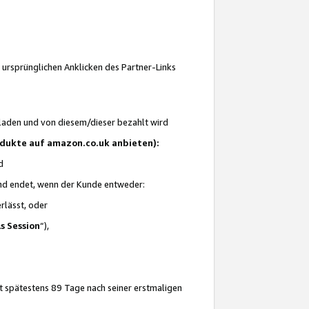
 ursprünglichen Anklicken des Partner-Links
laden und von diesem/dieser bezahlt wird
rodukte auf amazon.co.uk anbieten):
d
 und endet, wenn der Kunde entweder:
erlässt, oder
ls Session
“),
t spätestens 89 Tage nach seiner erstmaligen