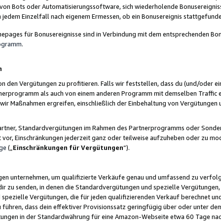
 von Bots oder Automatisierungssoftware, sich wiederholende Bonusereignisse
n jedem Einzelfall nach eigenem Ermessen, ob ein Bonusereignis stattgefund
epages für Bonusereignisse sind in Verbindung mit dem entsprechenden Bonu
rogramm
.
n
den Vergütungen zu profitieren. Falls wir feststellen, dass du (und/oder ein
erprogramm als auch von einem anderen Programm mit demselben Traffic ei
n wir Maßnahmen ergreifen, einschließlich der Einbehaltung von Vergütunge
r Partner, Standardvergütungen im Rahmen des Partnerprogramms oder Sonde
ht vor, Einschränkungen jederzeit ganz oder teilweise aufzuheben oder zu mod
ge
(„
Einschränkungen für Vergütungen
“).
ngen unternehmen, um qualifizierte Verkäufe genau und umfassend zu verfol
dir zu senden, in denen die Standardvergütungen und spezielle Vergütungen, 
pezielle Vergütungen, die für jeden qualifizierenden Verkauf berechnet un
 führen, dass dein effektiver Provisionssatz geringfügig über oder unter dem
ungen in der Standardwährung für eine Amazon-Webseite etwa 60 Tage nach