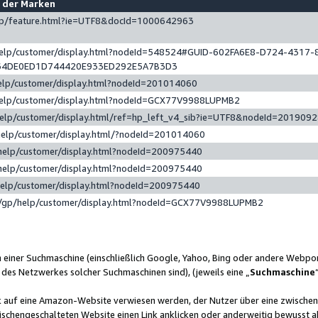
e der Marken
gp/feature.html?ie=UTF8&docId=1000642963
help/customer/display.html?nodeId=548524#GUID-602FA6E8-D724-4317-
64DE0ED1D744420E933ED292E5A7B3D3
elp/customer/display.html?nodeId=201014060
help/customer/display.html?nodeId=GCX77V9988LUPMB2
help/customer/display.html/ref=hp_left_v4_sib?ie=UTF8&nodeId=201909
help/customer/display.html/?nodeId=201014060
help/customer/display.html?nodeId=200975440
help/customer/display.html?nodeId=200975440
help/customer/display.html?nodeId=200975440
/gp/help/customer/display.html?nodeId=GCX77V9988LUPMB2
n einer Suchmaschine (einschließlich Google, Yahoo, Bing oder andere Webp
 des Netzwerkes solcher Suchmaschinen sind), (jeweils eine „
Suchmaschine
nk auf eine Amazon-Website verwiesen werden, der Nutzer über eine zwische
ischengeschalteten Website einen Link anklicken oder anderweitig bewusst a