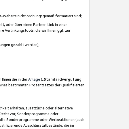
azon-Website nicht ordnungsgemäß formatiert sind;
, oder über einen Partner-Link in einer
e Verlinkungstools, die wir Ihnen ggf. zur
ütungen gezahlt werden);
 Ihnen die in der
Anlage
(„
Standardvergütung
ines bestimmten Prozentsatzes der Qualifizierten
eit erhalten, zusätzliche oder alternative
as Recht vor, Sonderprogramme oder
für alle Sonderprogramme oder Werbeaktionen (auch
lifizierende Ausschlusstatbestände, die im