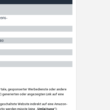
89F6-
280
ortale, gesponserter Werbedienste oder andere
“) generierten oder angezeigten Link auf eine
ngeschaltete Website indirekt auf eine Amazon-
ktiv werden müsste (eine „
Umleitung
“);