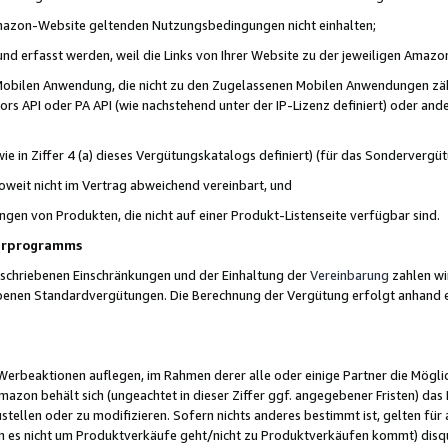
 Amazon-Website geltenden Nutzungsbedingungen nicht einhalten;
t und erfasst werden, weil die Links von Ihrer Website zu der jeweiligen Am
 Mobilen Anwendung, die nicht zu den Zugelassenen Mobilen Anwendungen zählt
s API oder PA API (wie nachstehend unter der IP-Lizenz definiert) oder ander
ie in Ziffer 4 (a) dieses Vergütungskatalogs definiert) (für das Sonderverg
weit nicht im Vertrag abweichend vereinbart, und
ngen von Produkten, die nicht auf einer Produkt-Listenseite verfügbar sind.
nerprogramms
eschriebenen Einschränkungen und der Einhaltung der
Vereinbarung
zahlen wir
ebenen Standardvergütungen. Die Berechnung der Vergütung erfolgt anhand e
beaktionen auflegen, im Rahmen derer alle oder einige Partner die Möglichk
Amazon behält sich (ungeachtet in dieser Ziffer ggf. angegebener Fristen) d
ustellen oder zu modifizieren. Sofern nichts anderes bestimmt ist, gelten 
s nicht um Produktverkäufe geht/nicht zu Produktverkäufen kommt) disqua