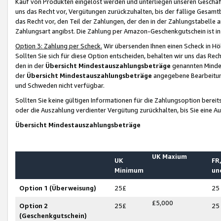
Kauf von Produkten eingelöst werden und unterliegen unseren Geschäf
uns das Recht vor, Vergütungen zurückzuhalten, bis der fällige Gesamt
das Recht vor, den Teil der Zahlungen, der den in der Zahlungstabelle 
Zahlungsart angibst. Die Zahlung per Amazon-Geschenkgutschein ist in
Option 3: Zahlung per Scheck.
Wir übersenden Ihnen einen Scheck in Höh
Sollten Sie sich für diese Option entscheiden, behalten wir uns das Rec
den in der
Übersicht Mindestauszahlungsbeträge
genannten Mindest
der
Übersicht Mindestauszahlungsbeträge
angegebene Bearbeitung
und Schweden nicht verfügbar.
Sollten Sie keine gültigen Informationen für die Zahlungsoption bereit
oder die Auszahlung verdienter Vergütung zurückhalten, bis Sie eine A
Übersicht Mindestauszahlungsbeträge
UK Maxium
UK
FR,
Minimum
un
Option 1 (Überweisung)
25£
25
£5,000
Option 2
25£
25
(Geschenkgutschein)