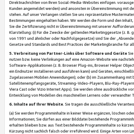
Direktnachrichten von Ihren Social-Media-Websites einfügen. vorausg
Kunden angemeldet werden) und ansonsten in Übereinstimmung mit der
stehen. Auf unser Verlangen stellen Sie uns repräsentative Mustermater
Bestimmungen eingehalten haben. Wir werden die Form und den Inhalt, di
Sie die Zertifizierung nicht in Übereinstimmung mit unserer Aufforderu
Klarstellung: (i) Für die Zwecke der geltenden Marketinggesetze (z. 
von 1991 und ähnlicher oder Nachfolgegesetze) sind Sie der „Absender“ j
Gesetze und Standards und Best Practices der Marketingbranche für 
5. Verbreitung von Partner-Links über Software und Geräte
Sie
nutzen bzw. keine Verlinkungen auf eine Amazon-Website wie nachsteh
Software-Applikationen (z. B. Browser Plug-ins, Browser Helper Objec
ein Endnutzer installieren und ausführen kann) und Geräten, einschlie
Zugelassenen Mobilen Anwendungen); oder (b) im Zusammenhang mit bzw.
Satellitenempfangsgeräte, Streaming-Video-Playern, Blu-Ray-Playern 
Viera Cast oder Vizio Internet Apps). Sie werden ohne ausdrückliche v
Entwicklung von Modellen des maschinellen Lernens oder verwandter 
6. Inhalte auf Ihrer Website
. Sie tragen die ausschließliche Verantwo
(a) Sie werden Programminhalte in keiner Weise ergänzen, löschen oder
Informationen; Sie dürfen aus einer Bilddatei bestehende Programminhal
erhalten bleiben bzw. aus Text bestehende Programminhalte so kürzen, 
Kürzung nicht sachlich falsch oder irreführend wird. Einige Arten von L