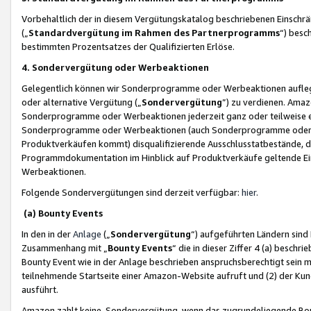
Vorbehaltlich der in diesem Vergütungskatalog beschriebenen Einschr
(„
Standardvergütung im Rahmen des Partnerprogramms
“) besc
bestimmten Prozentsatzes der Qualifizierten Erlöse.
4. Sondervergütung oder Werbeaktionen
Gelegentlich können wir Sonderprogramme oder Werbeaktionen auflegen,
oder alternative Vergütung („
Sondervergütung
”) zu verdienen. Amazo
Sonderprogramme oder Werbeaktionen jederzeit ganz oder teilweise einz
Sonderprogramme oder Werbeaktionen (auch Sonderprogramme oder We
Produktverkäufen kommt) disqualifizierende Ausschlusstatbestände, di
Programmdokumentation im Hinblick auf Produktverkäufe geltende E
Werbeaktionen.
Folgende Sondervergütungen sind derzeit verfügbar:
hier
.
(a) Bounty Events
In den in der
Anlage
(„
Sondervergütung
“) aufgeführten Ländern sind
Zusammenhang mit „
Bounty Events
“ die in dieser Ziffer 4 (a) besch
Bounty Event wie in der Anlage beschrieben anspruchsberechtigt sein mu
teilnehmende Startseite einer Amazon-Website aufruft und (2) der Kun
ausführt.
Amazon zahlt keine Sondervergütung, wenn das zugrundeliegende Boun