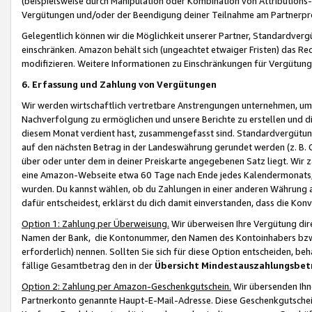
(beispielsweise durch Manipulation oder Kombination von Attributions-
Vergütungen und/oder der Beendigung deiner Teilnahme am Partnerp
Gelegentlich können wir die Möglichkeit unserer Partner, Standardv
einschränken. Amazon behält sich (ungeachtet etwaiger Fristen) das Re
modifizieren. Weitere Informationen zu Einschränkungen für Vergütung
6. Erfassung und Zahlung von Vergütungen
Wir werden wirtschaftlich vertretbare Anstrengungen unternehmen, um 
Nachverfolgung zu ermöglichen und unsere Berichte zu erstellen und di
diesem Monat verdient hast, zusammengefasst sind. Standardvergütung
auf den nächsten Betrag in der Landeswährung gerundet werden (z. B. C
über oder unter dem in deiner Preiskarte angegebenen Satz liegt. Wir
eine Amazon-Webseite etwa 60 Tage nach Ende jedes Kalendermonats, i
wurden. Du kannst wählen, ob du Zahlungen in einer anderen Währung
dafür entscheidest, erklärst du dich damit einverstanden, dass die K
Option 1: Zahlung per Überweisung.
Wir überweisen Ihre Vergütung dir
Namen der Bank, die Kontonummer, den Namen des Kontoinhabers bzw. a
erforderlich) nennen. Sollten Sie sich für diese Option entscheiden, be
fällige Gesamtbetrag den in der
Übersicht Mindestauszahlungsbet
Option 2: Zahlung per Amazon-Geschenkgutschein.
Wir übersenden Ihne
Partnerkonto genannte Haupt-E-Mail-Adresse. Diese Geschenkgutschei