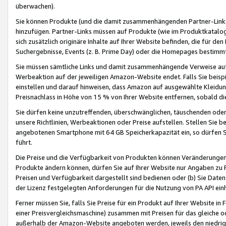
überwachen).
Sie können Produkte (und die damit zusammenhängenden Partner-Links)
hinzufügen. Partner-Links müssen auf Produkte (wie im Produktkatalog de
sich zusätzlich originäre Inhalte auf Ihrer Website befinden, die für 
Suchergebnisse, Events (z. B. Prime Day) oder die Homepages bestimmte
Sie müssen sämtliche Links und damit zusammenhängende Verweise auf z
Werbeaktion auf der jeweiligen Amazon-Website endet. Falls Sie beisp
einstellen und darauf hinweisen, dass Amazon auf ausgewählte Kleidun
Preisnachlass in Höhe von 15 % von Ihrer Website entfernen, sobald di
Sie dürfen keine unzutreffenden, überschwänglichen, täuschenden od
unsere Richtlinien, Werbeaktionen oder Preise aufstellen. Stellen Sie 
angebotenen Smartphone mit 64 GB Speicherkapazität ein, so dürfen S
führt.
Die Preise und die Verfügbarkeit von Produkten können Veränderungen 
Produkte ändern können, dürfen Sie auf Ihrer Website nur Angaben zu P
Preisen und Verfügbarkeit dargestellt sind bedienen oder (b) Sie Daten
der Lizenz festgelegten Anforderungen für die Nutzung von PA API einh
Ferner müssen Sie, falls Sie Preise für ein Produkt auf Ihrer Website in 
einer Preisvergleichsmaschine) zusammen mit Preisen für das gleiche o
außerhalb der Amazon-Website angeboten werden, jeweils den niedrigst