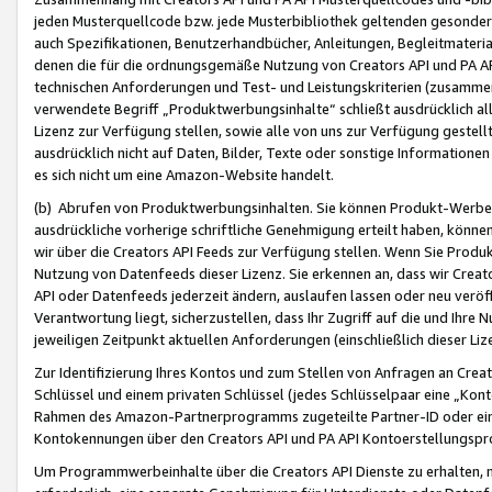
jeden Musterquellcode bzw. jede Musterbibliothek geltenden gesonder
auch Spezifikationen, Benutzerhandbücher, Anleitungen, Begleitmaterial
denen die für die ordnungsgemäße Nutzung von Creators API und PA A
technischen Anforderungen und Test- und Leistungskriterien (zusammen
verwendete Begriff „Produktwerbungsinhalte“ schließt ausdrücklich al
Lizenz zur Verfügung stellen, sowie alle von uns zur Verfügung gestel
ausdrücklich nicht auf Daten, Bilder, Texte oder sonstige Informatione
es sich nicht um eine Amazon-Website handelt.
(b) Abrufen von Produktwerbungsinhalten. Sie können Produkt-Werbein
ausdrückliche vorherige schriftliche Genehmigung erteilt haben, könn
wir über die Creators API Feeds zur Verfügung stellen. Wenn Sie Produk
Nutzung von Datenfeeds dieser Lizenz. Sie erkennen an, dass wir Creat
API oder Datenfeeds jederzeit ändern, auslaufen lassen oder neu veröffe
Verantwortung liegt, sicherzustellen, dass Ihr Zugriff auf die und Ihr
jeweiligen Zeitpunkt aktuellen Anforderungen (einschließlich dieser Liz
Zur Identifizierung Ihres Kontos und zum Stellen von Anfragen an Crea
Schlüssel und einem privaten Schlüssel (jedes Schlüsselpaar eine „Kon
Rahmen des Amazon-Partnerprogramms zugeteilte Partner-ID oder ein
Kontokennungen über den Creators API und PA API Kontoerstellungspro
Um Programmwerbeinhalte über die Creators API Dienste zu erhalten, m