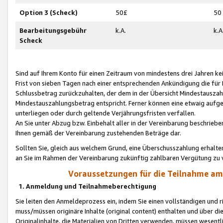
Option 3 (Scheck)
50£
50
Bearbeitungsgebühr
k.A.
k.A
Scheck
Sind auf Ihrem Konto für einen Zeitraum von mindestens drei Jahren kein
Frist von sieben Tagen nach einer entsprechenden Ankündigung die für
Schlussbetrag zurückzuhalten, der dem in der Übersicht Mindestausz
Mindestauszahlungsbetrag entspricht. Ferner können eine etwaig aufg
unterliegen oder durch geltende Verjährungsfristen verfallen.
An Sie unter Abzug bzw. Einbehalt aller in der Vereinbarung beschrieb
Ihnen gemäß der Vereinbarung zustehenden Beträge dar.
Sollten Sie, gleich aus welchem Grund, eine Überschusszahlung erhalte
an Sie im Rahmen der Vereinbarung zukünftig zahlbaren Vergütung zu 
Voraussetzungen für die Teilnahme a
1. Anmeldung und Teilnahmeberechtigung
Sie leiten den Anmeldeprozess ein, indem Sie einen vollständigen und 
muss/müssen originäre Inhalte (original content) enthalten und über d
Originalinhalte, die Materialien von Dritten verwenden, müssen wese