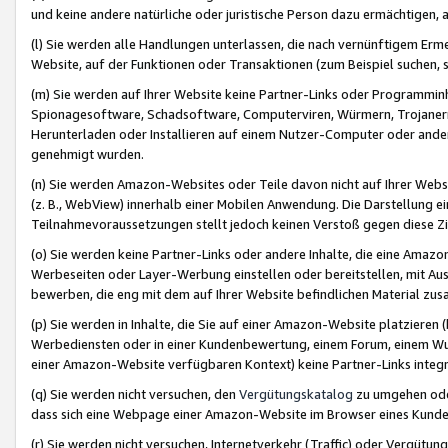
und keine andere natürliche oder juristische Person dazu ermächtigen, a
(l) Sie werden alle Handlungen unterlassen, die nach vernünftigem Erme
Website, auf der Funktionen oder Transaktionen (zum Beispiel suchen, s
(m) Sie werden auf Ihrer Website keine Partner-Links oder Programmin
Spionagesoftware, Schadsoftware, Computerviren, Würmern, Trojaner
Herunterladen oder Installieren auf einem Nutzer-Computer oder ande
genehmigt wurden.
(n) Sie werden Amazon-Websites oder Teile davon nicht auf Ihrer Websi
(z. B., WebView) innerhalb einer Mobilen Anwendung. Die Darstellung ein
Teilnahmevoraussetzungen stellt jedoch keinen Verstoß gegen diese Zif
(o) Sie werden keine Partner-Links oder andere Inhalte, die eine Am
Werbeseiten oder Layer-Werbung einstellen oder bereitstellen, mit Au
bewerben, die eng mit dem auf Ihrer Website befindlichen Material z
(p) Sie werden in Inhalte, die Sie auf einer Amazon-Website platzier
Werbediensten oder in einer Kundenbewertung, einem Forum, einem Wun
einer Amazon-Website verfügbaren Kontext) keine Partner-Links integr
(q) Sie werden nicht versuchen, den
Vergütungskatalog
zu umgehen oder
dass sich eine Webpage einer Amazon-Website im Browser eines Kunden 
(r) Sie werden nicht versuchen, Internetverkehr (Traffic) oder Vergü