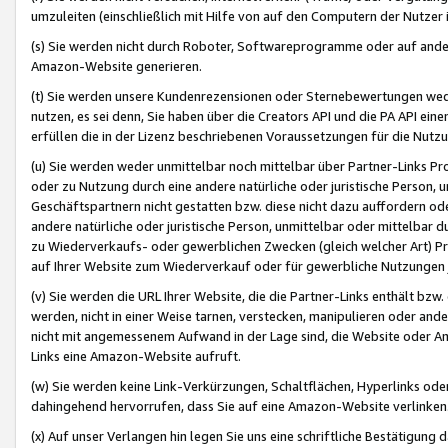
umzuleiten (einschließlich mit Hilfe von auf den Computern der Nutzer i
(s) Sie werden nicht durch Roboter, Softwareprogramme oder auf andere
Amazon-Website generieren.
(t) Sie werden unsere Kundenrezensionen oder Sternebewertungen wed
nutzen, es sei denn, Sie haben über die Creators API und die PA API e
erfüllen die in der Lizenz beschriebenen Voraussetzungen für die Nutzu
(u) Sie werden weder unmittelbar noch mittelbar über Partner-Links P
oder zu Nutzung durch eine andere natürliche oder juristische Person,
Geschäftspartnern nicht gestatten bzw. diese nicht dazu auffordern od
andere natürliche oder juristische Person, unmittelbar oder mittelbar
zu Wiederverkaufs- oder gewerblichen Zwecken (gleich welcher Art) 
auf Ihrer Website zum Wiederverkauf oder für gewerbliche Nutzungen 
(v) Sie werden die URL Ihrer Website, die die Partner-Links enthält b
werden, nicht in einer Weise tarnen, verstecken, manipulieren oder and
nicht mit angemessenem Aufwand in der Lage sind, die Website oder A
Links eine Amazon-Website aufruft.
(w) Sie werden keine Link-Verkürzungen, Schaltflächen, Hyperlinks ode
dahingehend hervorrufen, dass Sie auf eine Amazon-Website verlinken
(x) Auf unser Verlangen hin legen Sie uns eine schriftliche Bestätigung