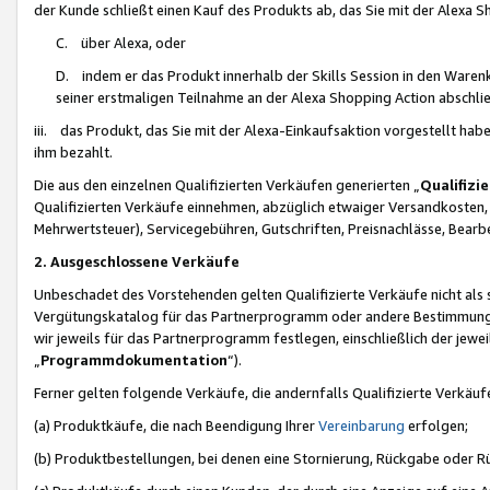
der Kunde schließt einen Kauf des Produkts ab, das Sie mit der Alexa 
C. über Alexa, oder
D. indem er das Produkt innerhalb der Skills Session in den Waren
seiner erstmaligen Teilnahme an der Alexa Shopping Action abschlie
iii. das Produkt, das Sie mit der Alexa-Einkaufsaktion vorgestellt ha
ihm bezahlt.
Die aus den einzelnen Qualifizierten Verkäufen generierten „
Qualifizi
Qualifizierten Verkäufe einnehmen, abzüglich etwaiger Versandkosten
Mehrwertsteuer), Servicegebühren, Gutschriften, Preisnachlässe, Bear
2. Ausgeschlossene Verkäufe
Unbeschadet des Vorstehenden gelten Qualifizierte Verkäufe nicht als
Vergütungskatalog für das Partnerprogramm oder andere Bestimmungen,
wir jeweils für das Partnerprogramm festlegen, einschließlich der jewe
„
Programmdokumentation
“).
Ferner gelten folgende Verkäufe, die andernfalls Qualifizierte Verkä
(a) Produktkäufe, die nach Beendigung Ihrer
Vereinbarung
erfolgen;
(b) Produktbestellungen, bei denen eine Stornierung, Rückgabe oder R