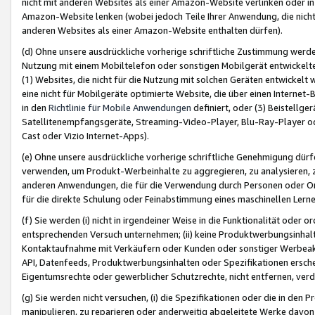
nicht mit anderen Websites als einer Amazon-Website verlinken oder i
Amazon-Website lenken (wobei jedoch Teile Ihrer Anwendung, die nich
anderen Websites als einer Amazon-Website enthalten dürfen).
(d) Ohne unsere ausdrückliche vorherige schriftliche Zustimmung werd
Nutzung mit einem Mobiltelefon oder sonstigen Mobilgerät entwickelt
(1) Websites, die nicht für die Nutzung mit solchen Geräten entwickelt
eine nicht für Mobilgeräte optimierte Website, die über einen Interne
in den
Richtlinie für Mobile Anwendungen
definiert, oder (3) Beistellge
Satellitenempfangsgeräte, Streaming-Video-Player, Blu-Ray-Player ode
Cast oder Vizio Internet-Apps).
(e) Ohne unsere ausdrückliche vorherige schriftliche Genehmigung dürfe
verwenden, um Produkt-Werbeinhalte zu aggregieren, zu analysieren, 
anderen Anwendungen, die für die Verwendung durch Personen oder Or
für die direkte Schulung oder Feinabstimmung eines maschinellen Lern
(f) Sie werden (i) nicht in irgendeiner Weise in die Funktionalität ode
entsprechenden Versuch unternehmen; (ii) keine Produktwerbungsinha
Kontaktaufnahme mit Verkäufern oder Kunden oder sonstiger Werbeaktiv
API, Datenfeeds, Produktwerbungsinhalten oder Spezifikationen erschei
Eigentumsrechte oder gewerblicher Schutzrechte, nicht entfernen, verd
(g) Sie werden nicht versuchen, (i) die Spezifikationen oder die in de
manipulieren, zu reparieren oder anderweitig abgeleitete Werke davon z