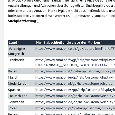
(c) Produktkäufe durch einen Kunden, der durch eine Anzeige auf eine 
Ausschreibungen und Auktionen über Schlagwörter, Suchbegriffe oder 
oder eine andere Amazon-Marke (vgl. die nicht abschließende Liste un
buchstabierte Varianten dieser Wörter (z. B. „ammazon“, „amaozn“ und „
Suchplatzierung
”);
Land
Nicht abschließende Liste der Marken
Vereinigtes
https://www.amazon.co.uk/gp/feature.html?ie=U
Königreich
Frankreich
https://www.amazon.fr/gp/help/customer/displa
E78834F9BA58__SECTION_64DE0ED1D744420E9
Italien
https://www.amazon.it/gp/help/customer/display
Irland
https://www.amazon.ie/gp/help/customer/displa
Niederlande
https://www.amazon.nl/gp/help/customer/display
Spanien
https://www.amazon.es/gp/help/customer/display
Deutschland
https://www.amazon.de/gp/help/customer/displa
Schweden
https://www.amazon.de/gp/help/customer/displa
Polen
https://www.amazon.pl/gp/help/customer/display
Belgien
https://www.amazon.com.be/gp/help/customer/d