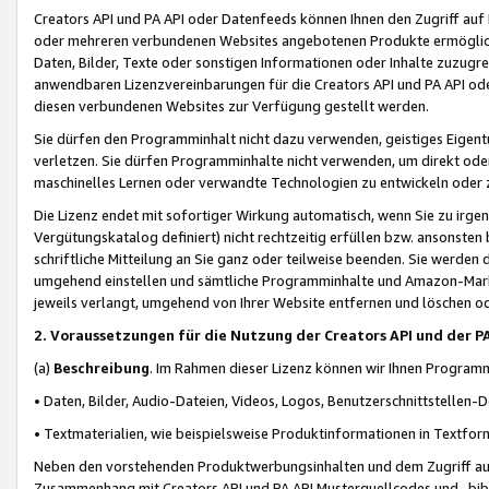
Creators API und PA API oder Datenfeeds können Ihnen den Zugriff auf D
oder mehreren verbundenen Websites angebotenen Produkte ermögliche
Daten, Bilder, Texte oder sonstigen Informationen oder Inhalte zuzugre
anwendbaren Lizenzvereinbarungen für die Creators API und PA API od
diesen verbundenen Websites zur Verfügung gestellt werden.
Sie dürfen den Programminhalt nicht dazu verwenden, geistiges Eigent
verletzen. Sie dürfen Programminhalte nicht verwenden, um direkt ode
maschinelles Lernen oder verwandte Technologien zu entwickeln oder zu
Die Lizenz endet mit sofortiger Wirkung automatisch, wenn Sie zu irg
Vergütungskatalog definiert) nicht rechtzeitig erfüllen bzw. ansonsten
schriftliche Mitteilung an Sie ganz oder teilweise beenden. Sie werden
umgehend einstellen und sämtliche Programminhalte und Amazon-Marke
jeweils verlangt, umgehend von Ihrer Website entfernen und löschen od
2. Voraussetzungen für die Nutzung der Creators API und der P
(a)
Beschreibung
. Im Rahmen dieser Lizenz können wir Ihnen Programmi
• Daten, Bilder, Audio-Dateien, Videos, Logos, Benutzerschnittstellen-
• Textmaterialien, wie beispielsweise Produktinformationen in Textfor
Neben den vorstehenden Produktwerbungsinhalten und dem Zugriff auf 
Zusammenhang mit Creators API und PA API Musterquellcodes und -bibli