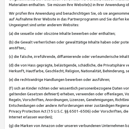
Materialien enthalten. Sie müssen Ihre Website(s) in Ihrer Anwendung ide
Wir prüfen Ihre Anwendung und benachrichtigen Sie, ob sie angenommen
auf Aufnahme Ihrer Website in das Partnerprogramm und Sie dürfen kei
Ungeeignet sind unter anderem Websites:
(a) die sexuelle oder obszöne Inhalte bewerben oder enthalten;
(b) die Gewalt verherrlichen oder gewalttätige Inhalte haben oder pot
anstiften,;
(c) die falsche, irreführende, diffamierende oder verleumderische Inha
(d) die von Hass geprägte, belästigende, schädliche, die Privatsphäre v
Herkunft, Hautfarbe, Geschlecht, Religion, Nationalität, Behinderung, 
(e) die rechtswidrige Handlungen bewerben oder ausführen;
(f) sich an Kinder richten oder wissentlich personenbezogene Daten vo
geltenden Gesetzen definiert) erheben, verwenden oder offenlegen, Vo
Regeln, Vorschriften, Anordnungen, Lizenzen, Genehmigungen, Richtlini
Entscheidungen oder andere Anforderungen einer zuständigen Regierung
Privacy Protection Act (15 U.S.C. §§ 6501-6506) oder Vorschriften, di
Internet erlassen wurden);
(g) die Marken von Amazon oder unseren verbundenen Unternehmen b