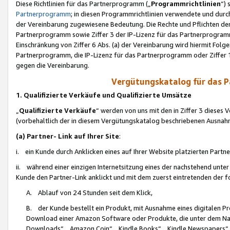
Diese Richtlinien für das Partnerprogramm („
Programmrichtlinien
“)
Partnerprogramm
; in diesen Programmrichtlinien verwendete und durch
der Vereinbarung zugewiesene Bedeutung. Die Rechte und Pflichten de
Partnerprogramm sowie Ziffer 3 der IP-Lizenz für das Partnerprogram
Einschränkung von Ziffer 6 Abs. (a) der Vereinbarung wird hiermit Fol
Partnerprogramm, die IP-Lizenz für das Partnerprogramm oder Ziffer 1
gegen die Vereinbarung.
Vergütungskatalog für das 
1. Qualifizierte Verkäufe und Qualifizierte Umsätze
„
Qualifizierte Verkäufe
“ werden von uns mit den in Ziffer 3 diese
(vorbehaltlich der in diesem Vergütungskatalog beschriebenen Ausnah
(a) Partner- Link auf Ihrer Site
:
i. ein Kunde durch Anklicken eines auf Ihrer Website platzierten Part
ii. während einer einzigen Internetsitzung eines der nachstehend unter (i)
Kunde den Partner-Link anklickt und mit dem zuerst eintretenden der f
A. Ablauf von 24 Stunden seit dem Klick,
B. der Kunde bestellt ein Produkt, mit Ausnahme eines digitalen P
Download einer Amazon Software oder Produkte, die unter dem N
Downloads“, „Amazon Coin“, „Kindle Books“, „Kindle Newspapers“, „