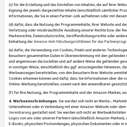
(c) für die Erstellung und das Einstellen von Inhalten, die auf Ihrer We
Eignung der jeweils dargestellten Inhalte (einschließlich sämtlicher 
Informationen, die Sie in einen Partner-Link aufnehmen oder mit diese
(d) dafür, dass die Nutzung der Programminhalte, Ihrer Website und des 
Verletzung oder missbräuchliche Ausübung unserer Rechte bzw. der Recht
Markenrechte, Datenschutzrechte, Veröffentlichungsrechte oder anderer
Einhaltung der
Amazon Anti-Fälschungsrichtlinien für das Partnerpro
(e) dafür, die Verwendung von Cookies, Pixeln und anderen Technologien
Besuchern gesammelten Daten in Übereinstimmung mit den geltenden Ge
und angemessen darzustellen und auf andere Weise die geltenden geset
in sonstiger Weise, einschließlich des ggf. anzuzeigenden Hinweises, d
Werbeanzeigen bereitstellen, von den Besuchern Ihrer Website unmitte
Cookies erkennen können und dafür, dass Sie Informationen über die v
Online-Werbung bereitstellen, soweit nach den anwendbaren gesetzlic
(f) für Ihre Nutzung, der Programminhalte und der Amazon-Marken, u
4. Werbeeinschränkungen.
Sie werden sich nicht an Werbe-, Market
Unternehmen oder in Verbindung mit einer Amazon-Website oder dem Pa
Vereinbarung
gestattet sind. Sie werden sich nicht an Werbeaktivitäten
Logos von uns oder unseren Partnern (einschließlich Amazon-Marken), 
E-Books, physischen Postsendungen, physischen Dokumenten oder in 