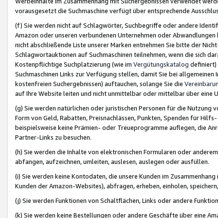
Werbeinhalte im Zusammenhang mit Suchergebnissen verwendet werden,
vorausgesetzt die Suchmaschine verfügt über entsprechende Ausschlu
(f) Sie werden nicht auf Schlagwörter, Suchbegriffe oder andere Ident
Amazon oder unseren verbundenen Unternehmen oder Abwandlungen bzw
nicht abschließende Liste unserer Marken entnehmen Sie bitte der Nich
Schlagwortauktionen auf Suchmaschinen teilnehmen, wenn die sich da
Kostenpflichtige Suchplatzierung (wie im
Vergütungskatalog
definiert
Suchmaschinen Links zur Verfügung stellen, damit Sie bei allgemeinen I
kostenfreien Suchergebnissen) auftauchen, solange Sie die
Vereinbaru
auf Ihre Website leiten und nicht unmittelbar oder mittelbar über eine
(g) Sie werden natürlichen oder juristischen Personen für die Nutzung 
Form von Geld, Rabatten, Preisnachlässen, Punkten, Spenden für Hilfs
beispielsweise keine Prämien- oder Treueprogramme auflegen, die Anrei
Partner-Links zu besuchen.
(h) Sie werden die Inhalte von elektronischen Formularen oder anderem M
abfangen, aufzeichnen, umleiten, auslesen, auslegen oder ausfüllen.
(i) Sie werden keine Kontodaten, die unsere Kunden im Zusammenhang 
Kunden der Amazon-Websites), abfragen, erheben, einholen, speichern,
(j) Sie werden Funktionen von Schaltflächen, Links oder andere Funkti
(k) Sie werden keine Bestellungen oder andere Geschäfte über eine Ama