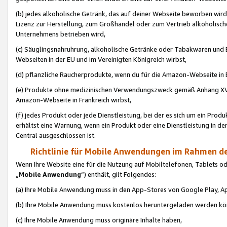
(b) jedes alkoholische Getränk, das auf deiner Webseite beworben wird
Lizenz zur Herstellung, zum Großhandel oder zum Vertrieb alkoholisch
Unternehmens betrieben wird,
(c) Säuglingsnahruhrung, alkoholische Getränke oder Tabakwaren und E
Webseiten in der EU und im Vereinigten Königreich wirbst,
(d) pflanzliche Raucherprodukte, wenn du für die Amazon-Webseite in B
(e) Produkte ohne medizinischen Verwendungszweck gemäß Anhang XVI 
Amazon-Webseite in Frankreich wirbst,
(f) jedes Produkt oder jede Dienstleistung, bei der es sich um ein Prod
erhältst eine Warnung, wenn ein Produkt oder eine Dienstleistung in de
Central ausgeschlossen ist.
Richtlinie für Mobile Anwendungen im Rahmen de
Wenn Ihre Website eine für die Nutzung auf Mobiltelefonen, Tablets 
„
Mobile Anwendung
“) enthält, gilt Folgendes:
(a) Ihre Mobile Anwendung muss in den App-Stores von Google Play, A
(b) Ihre Mobile Anwendung muss kostenlos heruntergeladen werden könn
(c) Ihre Mobile Anwendung muss originäre Inhalte haben,