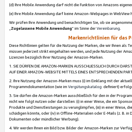
(d) Ihre Mobile Anwendung darf nicht die Funktion von Amazons eige
(e) Ihre Mobile Anwendung darf keine Amazon-Webpages in WebView 
Wir prüfen Ihre Anwendung und benachrichtigen Sie, ob sie angenomm
„
Zugelassene Mobile Anwendung
“ im Sinne der
Vereinbarung
.
Markenrichtlinien für das 
Diese Richtlinien gelten für die Nutzung der Marken, die wir Ihnen als 
müssen jederzeit strikt eingehalten werden, und jede Nutzung der Ama
Lizenzen bezüglich Ihrer Nutzung der Amazon-Marken.
1. SIE DÜRFEN DIE AMAZON-MARKEN AUSSCHLIESSLICH DURCH DARS
AUF EINER AMAZON-WEBSITE MITTELS EINES ENTSPRECHENDEN PART
2. Ihre Nutzung der Amazon-Marken muss (i) im Einklang mit der aktuells
Programmdokumentation (wie im
Vergütungskatalog
definiert) erfolg
3. Sie dürfen die Amazon-Marken ausschließlich für den in der Progr
nicht wie folgt nutzen oder darstellen: (i) in einer Weise, die ein Spo
Produkte und Dienstleistungen zu verunglimpfen, (iii) in einer Weise
schädigen könnte, oder (iv) in Offline-Materialien oder E-Mails (z. B.
Dokumenten oder mündlicher Werbung).
4. Wir werden Ihnen ein Bild bzw. Bilder der Amazon-Marken zur Verfüg