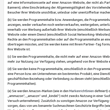
auf eine Informationsseite auf einer Amazon-Website, der nicht als Part
Bannern); ohne Einschränkung der Allgemeingültigkeit des Vorstehende
Besucher Ihrer Website unsichtbar, unlesbar oder unentzifferbar mache
(b) Sie werden Programminhalte bzw. Anwendungen, die Programminhalt
anzeigen, weder verkaufen noch weiterverkaufen, weitergeben, unterli
innerhalb von Werbung außerhalb Ihrer Website (einschließlich Werbun
Website oder einem Dienst (einschließlich Social Networking-Website
Rechte an den Programminhalten oder auf die Programminhalte an eine a
übertragen müssten, und Sie werden keine mit Ihrem Partner-Tag formati
Ihre Website ist.
(c) Sie werden Programminhalte, die nicht mehr auf einer Amazon-Websit
mehr zur Nutzung zur Verfügung stehen, umgehend von Ihrer Website e
(d) Sie werden keine Programminhalte, einschließlich in den Programmin
eine Person bzw. ein Unternehmen ein bestimmtes Produkt, eine Dienstle
geschäftlichen Beziehung oder Verbindung zu diesen steht (einschließli
Programminhalten).
(e) Sie werden Amazon-Marken (wie in den
Markenrichtlinien
definiert) 
„ammazon“, „amaozn“ und „kindel“) nicht zwecks Nutzung in einer Suc
Versuch unternehmen). Zusätzlich zu sonstigen Amazon zur Verfügung 
sorgen, dass von uns benannte Suchmaschinen Geschützte Begriffe (wie 