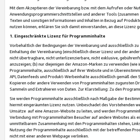
Mit dem Akzeptieren der Vereinbarung bzw. mit dem Aufrufen oder Nutz
Anwendungsprogrammierschnittstellen und anderer Tools (zusammen die
Texten und sonstigen Informationen und Inhalten in Bezug auf Produkte
nutzen können, erklären Sie sich damit einverstanden, an diese Lizenz 
1. Eingeschränkte Lizenz für Programminhalte
Vorbehaltlich der Bedingungen der Vereinbarung und ausschließlich z
Einhaltung der Vereinbarung (einschließlich dieser Lizenz und der ande
nicht übertragbare, nicht unterlizenzierbare, nicht exklusive, gebühren
anzuzeigen; (b) nur diejenigen der Amazon-Marken zu verwenden (wie in 
Programminhalte, ausschließlich auf Ihrer Website und in Übereinstimmu
API, Datenfeeds und Produkt-Werbeinhalte ausschließlich gemäß den Spe
Kopieren oder andere Verwenden von Programminhalten zugunsten Dri
Sammeln und Extrahieren von Daten. Zur Klarstellung: Zu den Program
Sie werden Programminhalte ausschließlich nach Maßgabe der Besti
hiermit eingeräumten Lizenz nutzen. Unbeschadet des Vorstehenden we
Umsätze auf eine Amazon-Website zu leiten, und werden Programminhal
Verbindung mit Programminhalten Besucher auf andere Websites als ein
unmittelbarem Zusammenhang mit den Programminhalten stehen, Links z
Nutzung der Programminhalte ausschließlich mit der betreffenden Pr
nicht mit einer anderen Webpage verlinken.