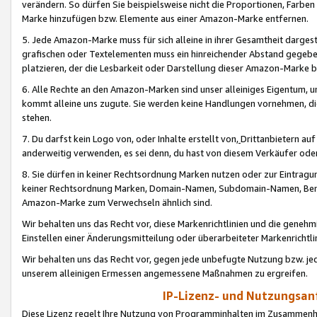
verändern. So dürfen Sie beispielsweise nicht die Proportionen, Farb
Marke hinzufügen bzw. Elemente aus einer Amazon-Marke entfernen.
5. Jede Amazon-Marke muss für sich alleine in ihrer Gesamtheit darge
grafischen oder Textelementen muss ein hinreichender Abstand gegebe
platzieren, der die Lesbarkeit oder Darstellung dieser Amazon-Marke b
6. Alle Rechte an den Amazon-Marken sind unser alleiniges Eigentum, 
kommt alleine uns zugute. Sie werden keine Handlungen vornehmen, 
stehen.
7. Du darfst kein Logo von, oder Inhalte erstellt von,
Drittanbietern au
anderweitig verwenden, es sei denn, du hast von diesem Verkäufer oder
8. Sie dürfen in keiner Rechtsordnung Marken nutzen oder zur Eintragu
keiner Rechtsordnung Marken, Domain-Namen, Subdomain-Namen, Benu
Amazon-Marke zum Verwechseln ähnlich sind.
Wir behalten uns das Recht vor, diese Markenrichtlinien und die gene
Einstellen einer Änderungsmitteilung oder überarbeiteter Markenricht
Wir behalten uns das Recht vor, gegen jede unbefugte Nutzung bzw. jede 
unserem alleinigen Ermessen angemessene Maßnahmen zu ergreifen.
IP-Lizenz- und Nutzungsan
Diese Lizenz regelt Ihre Nutzung von Programminhalten im Zusammen