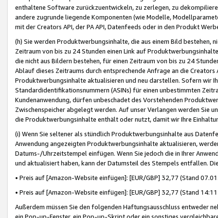
enthaltene Software zurückzuentwickeln, zu zerlegen, zu dekompilier
andere zugrunde liegende Komponenten (wie Modelle, Modellparameter
mit der Creators API, der PA API, Datenfeeds oder in den Produkt Werb
(h) Sie werden Produktwerbungsinhalte, die aus einem Bild bestehen, ni
Zeitraum von bis zu 24 Stunden einen Link auf Produktwerbungsinhalte
die nicht aus Bildern bestehen, für einen Zeitraum von bis zu 24 Stund
Ablauf dieses Zeitraums durch entsprechende Anfrage an die Creators 
Produktwerbungsinhalte aktualisieren und neu darstellen. Sofern wir Ih
Standardidentifikationsnummern (ASINs) für einen unbestimmten Zeitra
Kundenanwendung, dürfen unbeschadet des Vorstehenden Produktwerbu
Zwischenspeicher abgelegt werden. Auf unser Verlangen werden Sie un
die Produktwerbungsinhalte enthält oder nutzt, damit wir Ihre Einhalt
(i) Wenn Sie seltener als stündlich Produktwerbungsinhalte aus Datenfe
Anwendung angezeigten Produktwerbungsinhalte aktualisieren, werden 
Datums-/Uhrzeitstempel einfügen. Wenn Sie jedoch die in Ihrer Anwe
und aktualisiert haben, kann der Datumsteil des Stempels entfallen. Dies
• Preis auf [Amazon-Website einfügen]: [EUR/GBP] 32,77 (Stand 07.01.
• Preis auf [Amazon-Website einfügen]: [EUR/GBP] 32,77 (Stand 14:11 
Außerdem müssen Sie den folgenden Haftungsausschluss entweder neb
ein Pop-up-Fenster, ein Pop-up-Skript oder ein sonstiges vergleichba