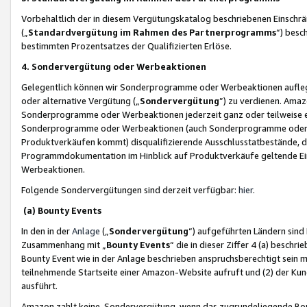
Vorbehaltlich der in diesem Vergütungskatalog beschriebenen Einschr
(„
Standardvergütung im Rahmen des Partnerprogramms
“) besc
bestimmten Prozentsatzes der Qualifizierten Erlöse.
4. Sondervergütung oder Werbeaktionen
Gelegentlich können wir Sonderprogramme oder Werbeaktionen auflegen,
oder alternative Vergütung („
Sondervergütung
”) zu verdienen. Amazo
Sonderprogramme oder Werbeaktionen jederzeit ganz oder teilweise einz
Sonderprogramme oder Werbeaktionen (auch Sonderprogramme oder We
Produktverkäufen kommt) disqualifizierende Ausschlusstatbestände, di
Programmdokumentation im Hinblick auf Produktverkäufe geltende E
Werbeaktionen.
Folgende Sondervergütungen sind derzeit verfügbar:
hier
.
(a) Bounty Events
In den in der
Anlage
(„
Sondervergütung
“) aufgeführten Ländern sind
Zusammenhang mit „
Bounty Events
“ die in dieser Ziffer 4 (a) besch
Bounty Event wie in der Anlage beschrieben anspruchsberechtigt sein mu
teilnehmende Startseite einer Amazon-Website aufruft und (2) der Kun
ausführt.
Amazon zahlt keine Sondervergütung, wenn das zugrundeliegende Boun