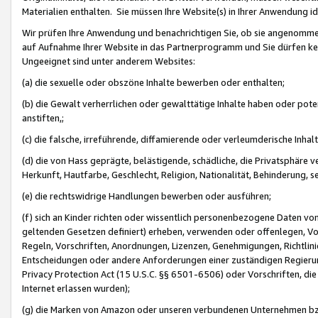
Materialien enthalten. Sie müssen Ihre Website(s) in Ihrer Anwendung ide
Wir prüfen Ihre Anwendung und benachrichtigen Sie, ob sie angenommen
auf Aufnahme Ihrer Website in das Partnerprogramm und Sie dürfen kei
Ungeeignet sind unter anderem Websites:
(a) die sexuelle oder obszöne Inhalte bewerben oder enthalten;
(b) die Gewalt verherrlichen oder gewalttätige Inhalte haben oder pot
anstiften,;
(c) die falsche, irreführende, diffamierende oder verleumderische Inha
(d) die von Hass geprägte, belästigende, schädliche, die Privatsphäre v
Herkunft, Hautfarbe, Geschlecht, Religion, Nationalität, Behinderung, 
(e) die rechtswidrige Handlungen bewerben oder ausführen;
(f) sich an Kinder richten oder wissentlich personenbezogene Daten vo
geltenden Gesetzen definiert) erheben, verwenden oder offenlegen, Vo
Regeln, Vorschriften, Anordnungen, Lizenzen, Genehmigungen, Richtlini
Entscheidungen oder andere Anforderungen einer zuständigen Regierung
Privacy Protection Act (15 U.S.C. §§ 6501-6506) oder Vorschriften, di
Internet erlassen wurden);
(g) die Marken von Amazon oder unseren verbundenen Unternehmen b