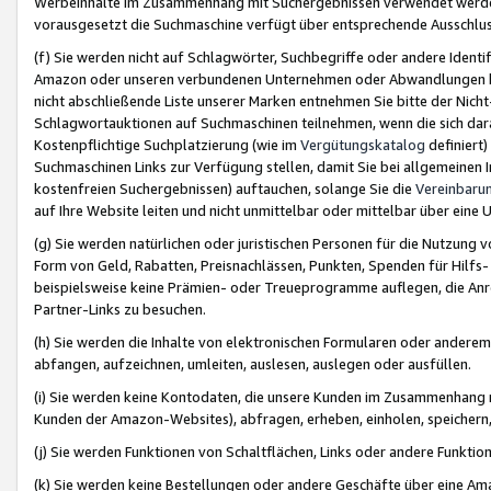
Werbeinhalte im Zusammenhang mit Suchergebnissen verwendet werden,
vorausgesetzt die Suchmaschine verfügt über entsprechende Ausschlu
(f) Sie werden nicht auf Schlagwörter, Suchbegriffe oder andere Ident
Amazon oder unseren verbundenen Unternehmen oder Abwandlungen bzw
nicht abschließende Liste unserer Marken entnehmen Sie bitte der Nich
Schlagwortauktionen auf Suchmaschinen teilnehmen, wenn die sich da
Kostenpflichtige Suchplatzierung (wie im
Vergütungskatalog
definiert
Suchmaschinen Links zur Verfügung stellen, damit Sie bei allgemeinen I
kostenfreien Suchergebnissen) auftauchen, solange Sie die
Vereinbaru
auf Ihre Website leiten und nicht unmittelbar oder mittelbar über eine
(g) Sie werden natürlichen oder juristischen Personen für die Nutzung 
Form von Geld, Rabatten, Preisnachlässen, Punkten, Spenden für Hilfs
beispielsweise keine Prämien- oder Treueprogramme auflegen, die Anrei
Partner-Links zu besuchen.
(h) Sie werden die Inhalte von elektronischen Formularen oder anderem M
abfangen, aufzeichnen, umleiten, auslesen, auslegen oder ausfüllen.
(i) Sie werden keine Kontodaten, die unsere Kunden im Zusammenhang 
Kunden der Amazon-Websites), abfragen, erheben, einholen, speichern,
(j) Sie werden Funktionen von Schaltflächen, Links oder andere Funkti
(k) Sie werden keine Bestellungen oder andere Geschäfte über eine Ama