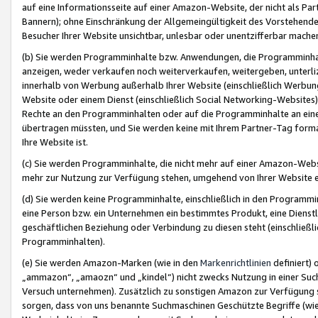
auf eine Informationsseite auf einer Amazon-Website, der nicht als Part
Bannern); ohne Einschränkung der Allgemeingültigkeit des Vorstehende
Besucher Ihrer Website unsichtbar, unlesbar oder unentzifferbar mache
(b) Sie werden Programminhalte bzw. Anwendungen, die Programminhalt
anzeigen, weder verkaufen noch weiterverkaufen, weitergeben, unterli
innerhalb von Werbung außerhalb Ihrer Website (einschließlich Werbun
Website oder einem Dienst (einschließlich Social Networking-Website
Rechte an den Programminhalten oder auf die Programminhalte an eine a
übertragen müssten, und Sie werden keine mit Ihrem Partner-Tag formati
Ihre Website ist.
(c) Sie werden Programminhalte, die nicht mehr auf einer Amazon-Websit
mehr zur Nutzung zur Verfügung stehen, umgehend von Ihrer Website e
(d) Sie werden keine Programminhalte, einschließlich in den Programmin
eine Person bzw. ein Unternehmen ein bestimmtes Produkt, eine Dienstle
geschäftlichen Beziehung oder Verbindung zu diesen steht (einschließli
Programminhalten).
(e) Sie werden Amazon-Marken (wie in den
Markenrichtlinien
definiert) 
„ammazon“, „amaozn“ und „kindel“) nicht zwecks Nutzung in einer Suc
Versuch unternehmen). Zusätzlich zu sonstigen Amazon zur Verfügung 
sorgen, dass von uns benannte Suchmaschinen Geschützte Begriffe (wie 