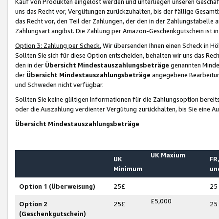
Kauf von Produkten eingelöst werden und unterliegen unseren Geschäf
uns das Recht vor, Vergütungen zurückzuhalten, bis der fällige Gesamt
das Recht vor, den Teil der Zahlungen, der den in der Zahlungstabelle 
Zahlungsart angibst. Die Zahlung per Amazon-Geschenkgutschein ist in
Option 3: Zahlung per Scheck.
Wir übersenden Ihnen einen Scheck in Höh
Sollten Sie sich für diese Option entscheiden, behalten wir uns das Rec
den in der
Übersicht Mindestauszahlungsbeträge
genannten Mindest
der
Übersicht Mindestauszahlungsbeträge
angegebene Bearbeitung
und Schweden nicht verfügbar.
Sollten Sie keine gültigen Informationen für die Zahlungsoption bereit
oder die Auszahlung verdienter Vergütung zurückhalten, bis Sie eine A
Übersicht Mindestauszahlungsbeträge
UK Maxium
UK
FR,
Minimum
un
Option 1 (Überweisung)
25£
25
£5,000
Option 2
25£
25
(Geschenkgutschein)