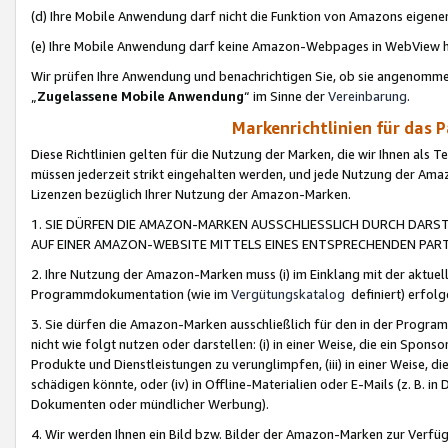
(d) Ihre Mobile Anwendung darf nicht die Funktion von Amazons eige
(e) Ihre Mobile Anwendung darf keine Amazon-Webpages in WebView 
Wir prüfen Ihre Anwendung und benachrichtigen Sie, ob sie angenomm
„
Zugelassene Mobile Anwendung
“ im Sinne der
Vereinbarung
.
Markenrichtlinien für das 
Diese Richtlinien gelten für die Nutzung der Marken, die wir Ihnen als 
müssen jederzeit strikt eingehalten werden, und jede Nutzung der Ama
Lizenzen bezüglich Ihrer Nutzung der Amazon-Marken.
1. SIE DÜRFEN DIE AMAZON-MARKEN AUSSCHLIESSLICH DURCH DARS
AUF EINER AMAZON-WEBSITE MITTELS EINES ENTSPRECHENDEN PART
2. Ihre Nutzung der Amazon-Marken muss (i) im Einklang mit der aktuells
Programmdokumentation (wie im
Vergütungskatalog
definiert) erfolg
3. Sie dürfen die Amazon-Marken ausschließlich für den in der Progr
nicht wie folgt nutzen oder darstellen: (i) in einer Weise, die ein Spo
Produkte und Dienstleistungen zu verunglimpfen, (iii) in einer Weise
schädigen könnte, oder (iv) in Offline-Materialien oder E-Mails (z. B.
Dokumenten oder mündlicher Werbung).
4. Wir werden Ihnen ein Bild bzw. Bilder der Amazon-Marken zur Verfüg