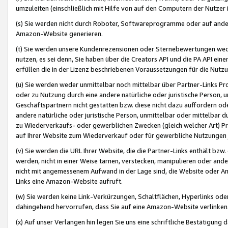
umzuleiten (einschließlich mit Hilfe von auf den Computern der Nutzer i
(s) Sie werden nicht durch Roboter, Softwareprogramme oder auf andere
Amazon-Website generieren.
(t) Sie werden unsere Kundenrezensionen oder Sternebewertungen wed
nutzen, es sei denn, Sie haben über die Creators API und die PA API e
erfüllen die in der Lizenz beschriebenen Voraussetzungen für die Nutzu
(u) Sie werden weder unmittelbar noch mittelbar über Partner-Links P
oder zu Nutzung durch eine andere natürliche oder juristische Person,
Geschäftspartnern nicht gestatten bzw. diese nicht dazu auffordern od
andere natürliche oder juristische Person, unmittelbar oder mittelbar
zu Wiederverkaufs- oder gewerblichen Zwecken (gleich welcher Art) 
auf Ihrer Website zum Wiederverkauf oder für gewerbliche Nutzungen 
(v) Sie werden die URL Ihrer Website, die die Partner-Links enthält b
werden, nicht in einer Weise tarnen, verstecken, manipulieren oder and
nicht mit angemessenem Aufwand in der Lage sind, die Website oder A
Links eine Amazon-Website aufruft.
(w) Sie werden keine Link-Verkürzungen, Schaltflächen, Hyperlinks ode
dahingehend hervorrufen, dass Sie auf eine Amazon-Website verlinken
(x) Auf unser Verlangen hin legen Sie uns eine schriftliche Bestätigung