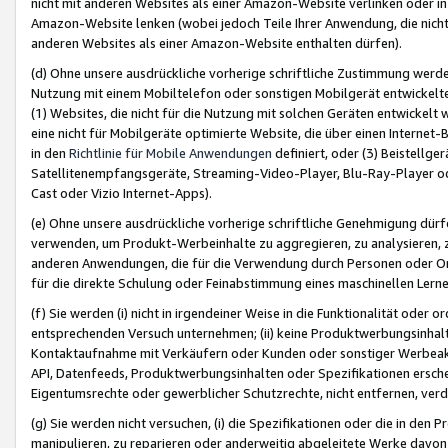
nicht mit anderen Websites als einer Amazon-Website verlinken oder i
Amazon-Website lenken (wobei jedoch Teile Ihrer Anwendung, die nich
anderen Websites als einer Amazon-Website enthalten dürfen).
(d) Ohne unsere ausdrückliche vorherige schriftliche Zustimmung werd
Nutzung mit einem Mobiltelefon oder sonstigen Mobilgerät entwickelt
(1) Websites, die nicht für die Nutzung mit solchen Geräten entwickelt
eine nicht für Mobilgeräte optimierte Website, die über einen Interne
in den
Richtlinie für Mobile Anwendungen
definiert, oder (3) Beistellge
Satellitenempfangsgeräte, Streaming-Video-Player, Blu-Ray-Player ode
Cast oder Vizio Internet-Apps).
(e) Ohne unsere ausdrückliche vorherige schriftliche Genehmigung dürfe
verwenden, um Produkt-Werbeinhalte zu aggregieren, zu analysieren, 
anderen Anwendungen, die für die Verwendung durch Personen oder Or
für die direkte Schulung oder Feinabstimmung eines maschinellen Lern
(f) Sie werden (i) nicht in irgendeiner Weise in die Funktionalität ode
entsprechenden Versuch unternehmen; (ii) keine Produktwerbungsinha
Kontaktaufnahme mit Verkäufern oder Kunden oder sonstiger Werbeaktiv
API, Datenfeeds, Produktwerbungsinhalten oder Spezifikationen erschei
Eigentumsrechte oder gewerblicher Schutzrechte, nicht entfernen, verd
(g) Sie werden nicht versuchen, (i) die Spezifikationen oder die in de
manipulieren, zu reparieren oder anderweitig abgeleitete Werke davon z