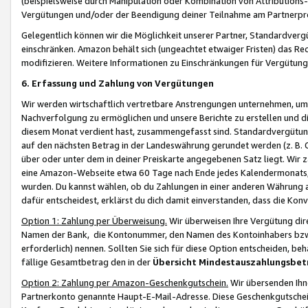
(beispielsweise durch Manipulation oder Kombination von Attributions-
Vergütungen und/oder der Beendigung deiner Teilnahme am Partnerp
Gelegentlich können wir die Möglichkeit unserer Partner, Standardv
einschränken. Amazon behält sich (ungeachtet etwaiger Fristen) das Re
modifizieren. Weitere Informationen zu Einschränkungen für Vergütung
6. Erfassung und Zahlung von Vergütungen
Wir werden wirtschaftlich vertretbare Anstrengungen unternehmen, um 
Nachverfolgung zu ermöglichen und unsere Berichte zu erstellen und di
diesem Monat verdient hast, zusammengefasst sind. Standardvergütung
auf den nächsten Betrag in der Landeswährung gerundet werden (z. B. C
über oder unter dem in deiner Preiskarte angegebenen Satz liegt. Wir
eine Amazon-Webseite etwa 60 Tage nach Ende jedes Kalendermonats, i
wurden. Du kannst wählen, ob du Zahlungen in einer anderen Währung
dafür entscheidest, erklärst du dich damit einverstanden, dass die K
Option 1: Zahlung per Überweisung.
Wir überweisen Ihre Vergütung dir
Namen der Bank, die Kontonummer, den Namen des Kontoinhabers bzw. a
erforderlich) nennen. Sollten Sie sich für diese Option entscheiden, be
fällige Gesamtbetrag den in der
Übersicht Mindestauszahlungsbet
Option 2: Zahlung per Amazon-Geschenkgutschein.
Wir übersenden Ihne
Partnerkonto genannte Haupt-E-Mail-Adresse. Diese Geschenkgutschei