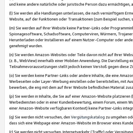
und keine andere natürliche oder juristische Person dazu ermächtigen, a
(l) Sie werden alle Handlungen unterlassen, die nach vernünftigem Erme
Website, auf der Funktionen oder Transaktionen (zum Beispiel suchen, s
(m) Sie werden auf Ihrer Website keine Partner-Links oder Programmin
Spionagesoftware, Schadsoftware, Computerviren, Würmern, Trojaner
Herunterladen oder Installieren auf einem Nutzer-Computer oder ande
genehmigt wurden.
(n) Sie werden Amazon-Websites oder Teile davon nicht auf Ihrer Websi
(z. B., WebView) innerhalb einer Mobilen Anwendung. Die Darstellung ein
Teilnahmevoraussetzungen stellt jedoch keinen Verstoß gegen diese Zif
(o) Sie werden keine Partner-Links oder andere Inhalte, die eine Am
Werbeseiten oder Layer-Werbung einstellen oder bereitstellen, mit Au
bewerben, die eng mit dem auf Ihrer Website befindlichen Material z
(p) Sie werden in Inhalte, die Sie auf einer Amazon-Website platzier
Werbediensten oder in einer Kundenbewertung, einem Forum, einem Wun
einer Amazon-Website verfügbaren Kontext) keine Partner-Links integr
(q) Sie werden nicht versuchen, den
Vergütungskatalog
zu umgehen oder
dass sich eine Webpage einer Amazon-Website im Browser eines Kunden 
(r) Sie werden nicht versuchen, Internetverkehr (Traffic) oder Vergü