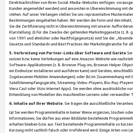
Direktnachrichten von Ihren Social-Media-Websites einfügen. vorausg
Kunden angemeldet werden) und ansonsten in Übereinstimmung mit der
stehen. Auf unser Verlangen stellen Sie uns repräsentative Mustermater
Bestimmungen eingehalten haben. Wir werden die Form und den Inhalt, di
Sie die Zertifizierung nicht in Übereinstimmung mit unserer Aufforderu
Klarstellung: (i) Für die Zwecke der geltenden Marketinggesetze (z. 
von 1991 und ähnlicher oder Nachfolgegesetze) sind Sie der „Absender“ j
Gesetze und Standards und Best Practices der Marketingbranche für 
5. Verbreitung von Partner-Links über Software und Geräte
Sie
nutzen bzw. keine Verlinkungen auf eine Amazon-Website wie nachsteh
Software-Applikationen (z. B. Browser Plug-ins, Browser Helper Objec
ein Endnutzer installieren und ausführen kann) und Geräten, einschlie
Zugelassenen Mobilen Anwendungen); oder (b) im Zusammenhang mit bzw.
Satellitenempfangsgeräte, Streaming-Video-Playern, Blu-Ray-Playern 
Viera Cast oder Vizio Internet Apps). Sie werden ohne ausdrückliche v
Entwicklung von Modellen des maschinellen Lernens oder verwandter 
6. Inhalte auf Ihrer Website
. Sie tragen die ausschließliche Verantwo
(a) Sie werden Programminhalte in keiner Weise ergänzen, löschen oder
Informationen; Sie dürfen aus einer Bilddatei bestehende Programminhal
erhalten bleiben bzw. aus Text bestehende Programminhalte so kürzen, 
Kürzung nicht sachlich falsch oder irreführend wird. Einige Arten von L