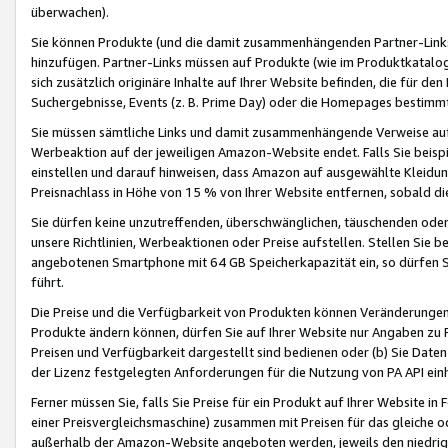
überwachen).
Sie können Produkte (und die damit zusammenhängenden Partner-Links)
hinzufügen. Partner-Links müssen auf Produkte (wie im Produktkatalog de
sich zusätzlich originäre Inhalte auf Ihrer Website befinden, die für 
Suchergebnisse, Events (z. B. Prime Day) oder die Homepages bestimmte
Sie müssen sämtliche Links und damit zusammenhängende Verweise auf z
Werbeaktion auf der jeweiligen Amazon-Website endet. Falls Sie beisp
einstellen und darauf hinweisen, dass Amazon auf ausgewählte Kleidun
Preisnachlass in Höhe von 15 % von Ihrer Website entfernen, sobald di
Sie dürfen keine unzutreffenden, überschwänglichen, täuschenden od
unsere Richtlinien, Werbeaktionen oder Preise aufstellen. Stellen Sie 
angebotenen Smartphone mit 64 GB Speicherkapazität ein, so dürfen S
führt.
Die Preise und die Verfügbarkeit von Produkten können Veränderungen 
Produkte ändern können, dürfen Sie auf Ihrer Website nur Angaben zu P
Preisen und Verfügbarkeit dargestellt sind bedienen oder (b) Sie Daten
der Lizenz festgelegten Anforderungen für die Nutzung von PA API einh
Ferner müssen Sie, falls Sie Preise für ein Produkt auf Ihrer Website in 
einer Preisvergleichsmaschine) zusammen mit Preisen für das gleiche o
außerhalb der Amazon-Website angeboten werden, jeweils den niedrigst