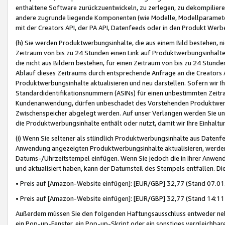
enthaltene Software zurückzuentwickeln, zu zerlegen, zu dekompilier
andere zugrunde liegende Komponenten (wie Modelle, Modellparameter
mit der Creators API, der PA API, Datenfeeds oder in den Produkt Werb
(h) Sie werden Produktwerbungsinhalte, die aus einem Bild bestehen, ni
Zeitraum von bis zu 24 Stunden einen Link auf Produktwerbungsinhalte
die nicht aus Bildern bestehen, für einen Zeitraum von bis zu 24 Stund
Ablauf dieses Zeitraums durch entsprechende Anfrage an die Creators 
Produktwerbungsinhalte aktualisieren und neu darstellen. Sofern wir Ih
Standardidentifikationsnummern (ASINs) für einen unbestimmten Zeitra
Kundenanwendung, dürfen unbeschadet des Vorstehenden Produktwerbu
Zwischenspeicher abgelegt werden. Auf unser Verlangen werden Sie un
die Produktwerbungsinhalte enthält oder nutzt, damit wir Ihre Einhalt
(i) Wenn Sie seltener als stündlich Produktwerbungsinhalte aus Datenfe
Anwendung angezeigten Produktwerbungsinhalte aktualisieren, werden 
Datums-/Uhrzeitstempel einfügen. Wenn Sie jedoch die in Ihrer Anwe
und aktualisiert haben, kann der Datumsteil des Stempels entfallen. Dies
• Preis auf [Amazon-Website einfügen]: [EUR/GBP] 32,77 (Stand 07.01.
• Preis auf [Amazon-Website einfügen]: [EUR/GBP] 32,77 (Stand 14:11 
Außerdem müssen Sie den folgenden Haftungsausschluss entweder neb
ein Pop-up-Fenster, ein Pop-up-Skript oder ein sonstiges vergleichba