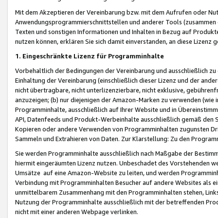
Mit dem Akzeptieren der Vereinbarung bzw. mit dem Aufrufen oder Nutz
Anwendungsprogrammierschnittstellen und anderer Tools (zusammen die
Texten und sonstigen Informationen und Inhalten in Bezug auf Produkte
nutzen können, erklären Sie sich damit einverstanden, an diese Lizenz 
1. Eingeschränkte Lizenz für Programminhalte
Vorbehaltlich der Bedingungen der Vereinbarung und ausschließlich z
Einhaltung der Vereinbarung (einschließlich dieser Lizenz und der ande
nicht übertragbare, nicht unterlizenzierbare, nicht exklusive, gebühren
anzuzeigen; (b) nur diejenigen der Amazon-Marken zu verwenden (wie in 
Programminhalte, ausschließlich auf Ihrer Website und in Übereinstimmu
API, Datenfeeds und Produkt-Werbeinhalte ausschließlich gemäß den Spe
Kopieren oder andere Verwenden von Programminhalten zugunsten Dri
Sammeln und Extrahieren von Daten. Zur Klarstellung: Zu den Program
Sie werden Programminhalte ausschließlich nach Maßgabe der Besti
hiermit eingeräumten Lizenz nutzen. Unbeschadet des Vorstehenden we
Umsätze auf eine Amazon-Website zu leiten, und werden Programminhal
Verbindung mit Programminhalten Besucher auf andere Websites als ein
unmittelbarem Zusammenhang mit den Programminhalten stehen, Links z
Nutzung der Programminhalte ausschließlich mit der betreffenden Pr
nicht mit einer anderen Webpage verlinken.