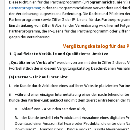
Diese Richtlinien für das Partnerprogramm („
Programmrichtlinien
“)
Partnerprogramm
; in diesen Programmrichtlinien verwendete und durch
der Vereinbarung zugewiesene Bedeutung. Die Rechte und Pflichten de
Partnerprogramm sowie Ziffer 3 der IP-Lizenz für das Partnerprogram
Einschränkung von Ziffer 6 Abs. (a) der Vereinbarung wird hiermit Fol
Partnerprogramm, die IP-Lizenz für das Partnerprogramm oder Ziffer 1
gegen die Vereinbarung.
Vergütungskatalog für das 
1. Qualifizierte Verkäufe und Qualifizierte Umsätze
„
Qualifizierte Verkäufe
“ werden von uns mit den in Ziffer 3 diese
(vorbehaltlich der in diesem Vergütungskatalog beschriebenen Ausnah
(a) Partner- Link auf Ihrer Site
:
i. ein Kunde durch Anklicken eines auf Ihrer Website platzierten Part
ii. während einer einzigen Internetsitzung eines der nachstehend unter (i)
Kunde den Partner-Link anklickt und mit dem zuerst eintretenden der f
A. Ablauf von 24 Stunden seit dem Klick,
B. der Kunde bestellt ein Produkt, mit Ausnahme eines digitalen P
Download einer Amazon Software oder Produkte, die unter dem N
Downloads“, „Amazon Coin“, „Kindle Books“, „Kindle Newspapers“, „