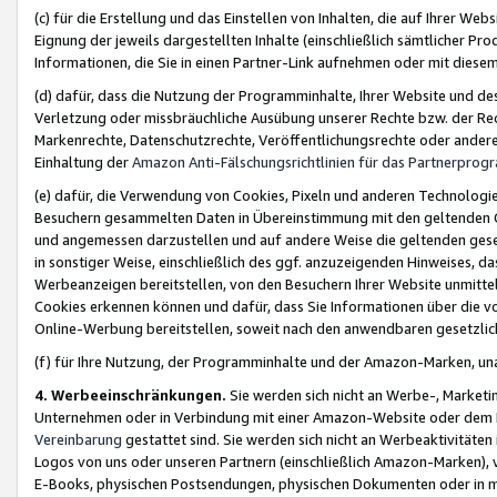
(c) für die Erstellung und das Einstellen von Inhalten, die auf Ihrer We
Eignung der jeweils dargestellten Inhalte (einschließlich sämtlicher 
Informationen, die Sie in einen Partner-Link aufnehmen oder mit diese
(d) dafür, dass die Nutzung der Programminhalte, Ihrer Website und des 
Verletzung oder missbräuchliche Ausübung unserer Rechte bzw. der Recht
Markenrechte, Datenschutzrechte, Veröffentlichungsrechte oder anderer
Einhaltung der
Amazon Anti-Fälschungsrichtlinien für das Partnerpro
(e) dafür, die Verwendung von Cookies, Pixeln und anderen Technologien
Besuchern gesammelten Daten in Übereinstimmung mit den geltenden Ge
und angemessen darzustellen und auf andere Weise die geltenden geset
in sonstiger Weise, einschließlich des ggf. anzuzeigenden Hinweises, d
Werbeanzeigen bereitstellen, von den Besuchern Ihrer Website unmitte
Cookies erkennen können und dafür, dass Sie Informationen über die v
Online-Werbung bereitstellen, soweit nach den anwendbaren gesetzlic
(f) für Ihre Nutzung, der Programminhalte und der Amazon-Marken, u
4. Werbeeinschränkungen.
Sie werden sich nicht an Werbe-, Market
Unternehmen oder in Verbindung mit einer Amazon-Website oder dem Pa
Vereinbarung
gestattet sind. Sie werden sich nicht an Werbeaktivitäten
Logos von uns oder unseren Partnern (einschließlich Amazon-Marken), 
E-Books, physischen Postsendungen, physischen Dokumenten oder in 