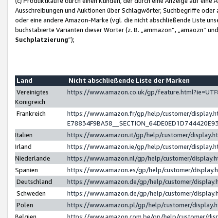
(c) Produktkäufe durch einen Kunden, der durch eine Anzeige auf eine 
Ausschreibungen und Auktionen über Schlagwörter, Suchbegriffe oder 
oder eine andere Amazon-Marke (vgl. die nicht abschließende Liste un
buchstabierte Varianten dieser Wörter (z. B. „ammazon“, „amaozn“ und „
Suchplatzierung
”);
Land
Nicht abschließende Liste der Marken
Vereinigtes
https://www.amazon.co.uk/gp/feature.html?ie=U
Königreich
Frankreich
https://www.amazon.fr/gp/help/customer/displa
E78834F9BA58__SECTION_64DE0ED1D744420E9
Italien
https://www.amazon.it/gp/help/customer/display
Irland
https://www.amazon.ie/gp/help/customer/displa
Niederlande
https://www.amazon.nl/gp/help/customer/display
Spanien
https://www.amazon.es/gp/help/customer/display
Deutschland
https://www.amazon.de/gp/help/customer/displa
Schweden
https://www.amazon.de/gp/help/customer/displa
Polen
https://www.amazon.pl/gp/help/customer/display
Belgien
https://www.amazon.com.be/gp/help/customer/d