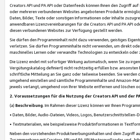
Creators API und PA API oder Datenfeeds können Ihnen den Zugriff auf D
oder mehreren verbundenen Websites angebotenen Produkte ermögliche
Daten, Bilder, Texte oder sonstigen Informationen oder Inhalte zuzugre
anwendbaren Lizenzvereinbarungen für die Creators API und PA API od
diesen verbundenen Websites zur Verfügung gestellt werden.
Sie dürfen den Programminhalt nicht dazu verwenden, geistiges Eigent
verletzen. Sie dürfen Programminhalte nicht verwenden, um direkt ode
maschinelles Lernen oder verwandte Technologien zu entwickeln oder zu
Die Lizenz endet mit sofortiger Wirkung automatisch, wenn Sie zu irg
Vergütungskatalog definiert) nicht rechtzeitig erfüllen bzw. ansonsten
schriftliche Mitteilung an Sie ganz oder teilweise beenden. Sie werden
umgehend einstellen und sämtliche Programminhalte und Amazon-Marke
jeweils verlangt, umgehend von Ihrer Website entfernen und löschen od
2. Voraussetzungen für die Nutzung der Creators API und der P
(a)
Beschreibung
. Im Rahmen dieser Lizenz können wir Ihnen Programmi
• Daten, Bilder, Audio-Dateien, Videos, Logos, Benutzerschnittstellen-
• Textmaterialien, wie beispielsweise Produktinformationen in Textfor
Neben den vorstehenden Produktwerbungsinhalten und dem Zugriff auf 
Zusammenhang mit Creators API und PA API Musterquellcodes und -bibli