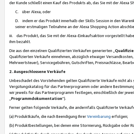
der Kunde schließt einen Kauf des Produkts ab, das Sie mit der Alexa 
C. über Alexa, oder
D. indem er das Produkt innerhalb der Skills Session in den Waren
seiner erstmaligen Teilnahme an der Alexa Shopping Action abschlie
iii. das Produkt, das Sie mit der Alexa-Einkaufsaktion vorgestellt ha
ihm bezahlt.
Die aus den einzelnen Qualifizierten Verkäufen generierten „
Qualifizi
Qualifizierten Verkäufe einnehmen, abzüglich etwaiger Versandkosten
Mehrwertsteuer), Servicegebühren, Gutschriften, Preisnachlässe, Bear
2. Ausgeschlossene Verkäufe
Unbeschadet des Vorstehenden gelten Qualifizierte Verkäufe nicht als
Vergütungskatalog für das Partnerprogramm oder andere Bestimmungen,
wir jeweils für das Partnerprogramm festlegen, einschließlich der jewe
„
Programmdokumentation
“).
Ferner gelten folgende Verkäufe, die andernfalls Qualifizierte Verkä
(a) Produktkäufe, die nach Beendigung Ihrer
Vereinbarung
erfolgen;
(b) Produktbestellungen, bei denen eine Stornierung, Rückgabe oder R