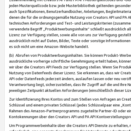
jeden Musterquellcode bzw. jede Musterbibliothek geltenden gesonder
auch Spezifikationen, Benutzerhandbücher, Anleitungen, Begleitmaterial
denen die für die ordnungsgemäße Nutzung von Creators API und PA A
technischen Anforderungen und Test- und Leistungskriterien (zusammen
verwendete Begriff „Produktwerbungsinhalte“ schließt ausdrücklich al
Lizenz zur Verfügung stellen, sowie alle von uns zur Verfügung gestel
ausdrücklich nicht auf Daten, Bilder, Texte oder sonstige Informatione
es sich nicht um eine Amazon-Website handelt.
(b) Abrufen von Produktwerbungsinhalten. Sie können Produkt-Werbein
ausdrückliche vorherige schriftliche Genehmigung erteilt haben, könn
wir über die Creators API Feeds zur Verfügung stellen. Wenn Sie Produk
Nutzung von Datenfeeds dieser Lizenz. Sie erkennen an, dass wir Creat
API oder Datenfeeds jederzeit ändern, auslaufen lassen oder neu veröffe
Verantwortung liegt, sicherzustellen, dass Ihr Zugriff auf die und Ihr
jeweiligen Zeitpunkt aktuellen Anforderungen (einschließlich dieser Liz
Zur Identifizierung Ihres Kontos und zum Stellen von Anfragen an Crea
Schlüssel und einem privaten Schlüssel (jedes Schlüsselpaar eine „Kon
Rahmen des Amazon-Partnerprogramms zugeteilte Partner-ID oder ein
Kontokennungen über den Creators API und PA API Kontoerstellungspro
Um Programmwerbeinhalte über die Creators API Dienste zu erhalten, m