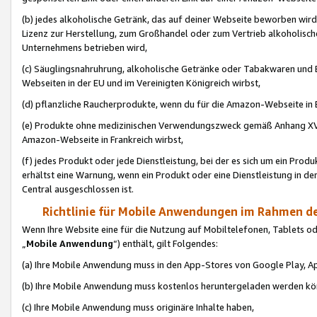
(b) jedes alkoholische Getränk, das auf deiner Webseite beworben wird
Lizenz zur Herstellung, zum Großhandel oder zum Vertrieb alkoholisch
Unternehmens betrieben wird,
(c) Säuglingsnahruhrung, alkoholische Getränke oder Tabakwaren und E
Webseiten in der EU und im Vereinigten Königreich wirbst,
(d) pflanzliche Raucherprodukte, wenn du für die Amazon-Webseite in B
(e) Produkte ohne medizinischen Verwendungszweck gemäß Anhang XVI 
Amazon-Webseite in Frankreich wirbst,
(f) jedes Produkt oder jede Dienstleistung, bei der es sich um ein Prod
erhältst eine Warnung, wenn ein Produkt oder eine Dienstleistung in de
Central ausgeschlossen ist.
Richtlinie für Mobile Anwendungen im Rahmen de
Wenn Ihre Website eine für die Nutzung auf Mobiltelefonen, Tablets 
„
Mobile Anwendung
“) enthält, gilt Folgendes:
(a) Ihre Mobile Anwendung muss in den App-Stores von Google Play, A
(b) Ihre Mobile Anwendung muss kostenlos heruntergeladen werden könn
(c) Ihre Mobile Anwendung muss originäre Inhalte haben,