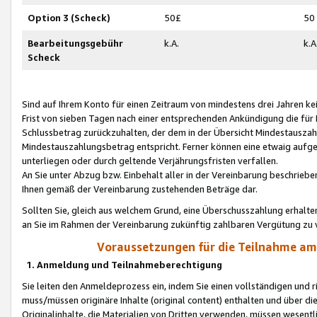
Option 3 (Scheck)
50£
50
Bearbeitungsgebühr
k.A.
k.A
Scheck
Sind auf Ihrem Konto für einen Zeitraum von mindestens drei Jahren kein
Frist von sieben Tagen nach einer entsprechenden Ankündigung die für
Schlussbetrag zurückzuhalten, der dem in der Übersicht Mindestausz
Mindestauszahlungsbetrag entspricht. Ferner können eine etwaig aufg
unterliegen oder durch geltende Verjährungsfristen verfallen.
An Sie unter Abzug bzw. Einbehalt aller in der Vereinbarung beschrieb
Ihnen gemäß der Vereinbarung zustehenden Beträge dar.
Sollten Sie, gleich aus welchem Grund, eine Überschusszahlung erhalte
an Sie im Rahmen der Vereinbarung zukünftig zahlbaren Vergütung zu 
Voraussetzungen für die Teilnahme a
1. Anmeldung und Teilnahmeberechtigung
Sie leiten den Anmeldeprozess ein, indem Sie einen vollständigen und 
muss/müssen originäre Inhalte (original content) enthalten und über d
Originalinhalte, die Materialien von Dritten verwenden, müssen wese