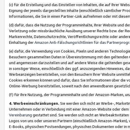
(c) für die Erstellung und das Einstellen von Inhalten, die auf Ihrer We
Eignung der jeweils dargestellten Inhalte (einschließlich sämtlicher 
Informationen, die Sie in einen Partner-Link aufnehmen oder mit diese
(d) dafür, dass die Nutzung der Programminhalte, Ihrer Website und des 
Verletzung oder missbräuchliche Ausübung unserer Rechte bzw. der Recht
Markenrechte, Datenschutzrechte, Veröffentlichungsrechte oder anderer
Einhaltung der
Amazon Anti-Fälschungsrichtlinien für das Partnerpro
(e) dafür, die Verwendung von Cookies, Pixeln und anderen Technologien
Besuchern gesammelten Daten in Übereinstimmung mit den geltenden Ge
und angemessen darzustellen und auf andere Weise die geltenden geset
in sonstiger Weise, einschließlich des ggf. anzuzeigenden Hinweises, d
Werbeanzeigen bereitstellen, von den Besuchern Ihrer Website unmitte
Cookies erkennen können und dafür, dass Sie Informationen über die v
Online-Werbung bereitstellen, soweit nach den anwendbaren gesetzlic
(f) für Ihre Nutzung, der Programminhalte und der Amazon-Marken, u
4. Werbeeinschränkungen.
Sie werden sich nicht an Werbe-, Market
Unternehmen oder in Verbindung mit einer Amazon-Website oder dem Pa
Vereinbarung
gestattet sind. Sie werden sich nicht an Werbeaktivitäten
Logos von uns oder unseren Partnern (einschließlich Amazon-Marken), 
E-Books, physischen Postsendungen, physischen Dokumenten oder in 