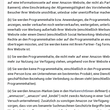
auf eine Informationsseite auf einer Amazon-Website, der nicht als Part
Bannern); ohne Einschränkung der Allgemeingültigkeit des Vorstehende
Besucher Ihrer Website unsichtbar, unlesbar oder unentzifferbar mache
(b) Sie werden Programminhalte bzw. Anwendungen, die Programminhalt
anzeigen, weder verkaufen noch weiterverkaufen, weitergeben, unterli
innerhalb von Werbung außerhalb Ihrer Website (einschließlich Werbun
Website oder einem Dienst (einschließlich Social Networking-Website
Rechte an den Programminhalten oder auf die Programminhalte an eine a
übertragen müssten, und Sie werden keine mit Ihrem Partner-Tag formati
Ihre Website ist.
(c) Sie werden Programminhalte, die nicht mehr auf einer Amazon-Websit
mehr zur Nutzung zur Verfügung stehen, umgehend von Ihrer Website e
(d) Sie werden keine Programminhalte, einschließlich in den Programmin
eine Person bzw. ein Unternehmen ein bestimmtes Produkt, eine Dienstle
geschäftlichen Beziehung oder Verbindung zu diesen steht (einschließli
Programminhalten).
(e) Sie werden Amazon-Marken (wie in den
Markenrichtlinien
definiert) 
„ammazon“, „amaozn“ und „kindel“) nicht zwecks Nutzung in einer Suc
Versuch unternehmen). Zusätzlich zu sonstigen Amazon zur Verfügung 
sorgen, dass von uns benannte Suchmaschinen Geschützte Begriffe (wie 