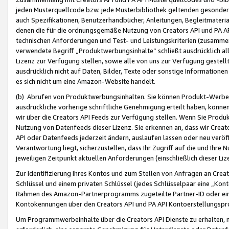
jeden Musterquellcode bzw. jede Musterbibliothek geltenden gesonder
auch Spezifikationen, Benutzerhandbücher, Anleitungen, Begleitmaterial
denen die für die ordnungsgemäße Nutzung von Creators API und PA A
technischen Anforderungen und Test- und Leistungskriterien (zusammen
verwendete Begriff „Produktwerbungsinhalte“ schließt ausdrücklich al
Lizenz zur Verfügung stellen, sowie alle von uns zur Verfügung gestel
ausdrücklich nicht auf Daten, Bilder, Texte oder sonstige Informatione
es sich nicht um eine Amazon-Website handelt.
(b) Abrufen von Produktwerbungsinhalten. Sie können Produkt-Werbein
ausdrückliche vorherige schriftliche Genehmigung erteilt haben, könn
wir über die Creators API Feeds zur Verfügung stellen. Wenn Sie Produk
Nutzung von Datenfeeds dieser Lizenz. Sie erkennen an, dass wir Creat
API oder Datenfeeds jederzeit ändern, auslaufen lassen oder neu veröffe
Verantwortung liegt, sicherzustellen, dass Ihr Zugriff auf die und Ihr
jeweiligen Zeitpunkt aktuellen Anforderungen (einschließlich dieser Liz
Zur Identifizierung Ihres Kontos und zum Stellen von Anfragen an Crea
Schlüssel und einem privaten Schlüssel (jedes Schlüsselpaar eine „Kon
Rahmen des Amazon-Partnerprogramms zugeteilte Partner-ID oder ein
Kontokennungen über den Creators API und PA API Kontoerstellungspro
Um Programmwerbeinhalte über die Creators API Dienste zu erhalten, m