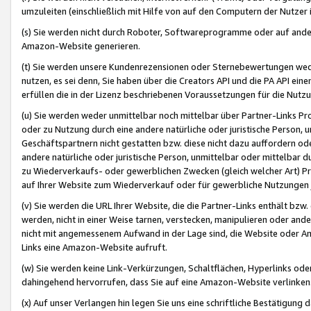
umzuleiten (einschließlich mit Hilfe von auf den Computern der Nutzer i
(s) Sie werden nicht durch Roboter, Softwareprogramme oder auf andere
Amazon-Website generieren.
(t) Sie werden unsere Kundenrezensionen oder Sternebewertungen wed
nutzen, es sei denn, Sie haben über die Creators API und die PA API e
erfüllen die in der Lizenz beschriebenen Voraussetzungen für die Nutzu
(u) Sie werden weder unmittelbar noch mittelbar über Partner-Links P
oder zu Nutzung durch eine andere natürliche oder juristische Person,
Geschäftspartnern nicht gestatten bzw. diese nicht dazu auffordern od
andere natürliche oder juristische Person, unmittelbar oder mittelbar
zu Wiederverkaufs- oder gewerblichen Zwecken (gleich welcher Art) 
auf Ihrer Website zum Wiederverkauf oder für gewerbliche Nutzungen 
(v) Sie werden die URL Ihrer Website, die die Partner-Links enthält b
werden, nicht in einer Weise tarnen, verstecken, manipulieren oder and
nicht mit angemessenem Aufwand in der Lage sind, die Website oder A
Links eine Amazon-Website aufruft.
(w) Sie werden keine Link-Verkürzungen, Schaltflächen, Hyperlinks ode
dahingehend hervorrufen, dass Sie auf eine Amazon-Website verlinken
(x) Auf unser Verlangen hin legen Sie uns eine schriftliche Bestätigung