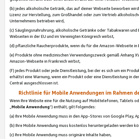
(b) jedes alkoholische Getränk, das auf deiner Webseite beworben wird
Lizenz zur Herstellung, zum Großhandel oder zum Vertrieb alkoholisch
Unternehmens betrieben wird,
(c) Säuglingsnahruhrung, alkoholische Getränke oder Tabakwaren und E
Webseiten in der EU und im Vereinigten Königreich wirbst,
(d) pflanzliche Raucherprodukte, wenn du für die Amazon-Webseite in B
(e) Produkte ohne medizinischen Verwendungszweck gemäß Anhang XVI 
Amazon-Webseite in Frankreich wirbst,
(f) jedes Produkt oder jede Dienstleistung, bei der es sich um ein Prod
erhältst eine Warnung, wenn ein Produkt oder eine Dienstleistung in de
Central ausgeschlossen ist.
Richtlinie für Mobile Anwendungen im Rahmen de
Wenn Ihre Website eine für die Nutzung auf Mobiltelefonen, Tablets 
„
Mobile Anwendung
“) enthält, gilt Folgendes:
(a) Ihre Mobile Anwendung muss in den App-Stores von Google Play, A
(b) Ihre Mobile Anwendung muss kostenlos heruntergeladen werden könn
(c) Ihre Mobile Anwendung muss originäre Inhalte haben,