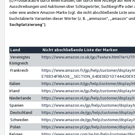
(c) Produktkäufe durch einen Kunden, der durch eine Anzeige auf eine 
Ausschreibungen und Auktionen über Schlagwörter, Suchbegriffe oder 
oder eine andere Amazon-Marke (vgl. die nicht abschließende Liste un
buchstabierte Varianten dieser Wörter (z. B. „ammazon“, „amaozn“ und „
Suchplatzierung
”);
Land
Nicht abschließende Liste der Marken
Vereinigtes
https://www.amazon.co.uk/gp/feature.html?ie=U
Königreich
Frankreich
https://www.amazon.fr/gp/help/customer/displa
E78834F9BA58__SECTION_64DE0ED1D744420E9
Italien
https://www.amazon.it/gp/help/customer/display
Irland
https://www.amazon.ie/gp/help/customer/displa
Niederlande
https://www.amazon.nl/gp/help/customer/display
Spanien
https://www.amazon.es/gp/help/customer/display
Deutschland
https://www.amazon.de/gp/help/customer/displa
Schweden
https://www.amazon.de/gp/help/customer/displa
Polen
https://www.amazon.pl/gp/help/customer/display
Belgien
https://www.amazon.com.be/gp/help/customer/d