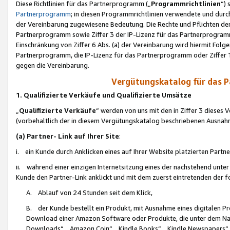
Diese Richtlinien für das Partnerprogramm („
Programmrichtlinien
“)
Partnerprogramm
; in diesen Programmrichtlinien verwendete und durch
der Vereinbarung zugewiesene Bedeutung. Die Rechte und Pflichten de
Partnerprogramm sowie Ziffer 3 der IP-Lizenz für das Partnerprogram
Einschränkung von Ziffer 6 Abs. (a) der Vereinbarung wird hiermit Fol
Partnerprogramm, die IP-Lizenz für das Partnerprogramm oder Ziffer 1
gegen die Vereinbarung.
Vergütungskatalog für das 
1. Qualifizierte Verkäufe und Qualifizierte Umsätze
„
Qualifizierte Verkäufe
“ werden von uns mit den in Ziffer 3 diese
(vorbehaltlich der in diesem Vergütungskatalog beschriebenen Ausnah
(a) Partner- Link auf Ihrer Site
:
i. ein Kunde durch Anklicken eines auf Ihrer Website platzierten Part
ii. während einer einzigen Internetsitzung eines der nachstehend unter (i)
Kunde den Partner-Link anklickt und mit dem zuerst eintretenden der f
A. Ablauf von 24 Stunden seit dem Klick,
B. der Kunde bestellt ein Produkt, mit Ausnahme eines digitalen P
Download einer Amazon Software oder Produkte, die unter dem N
Downloads“, „Amazon Coin“, „Kindle Books“, „Kindle Newspapers“, „