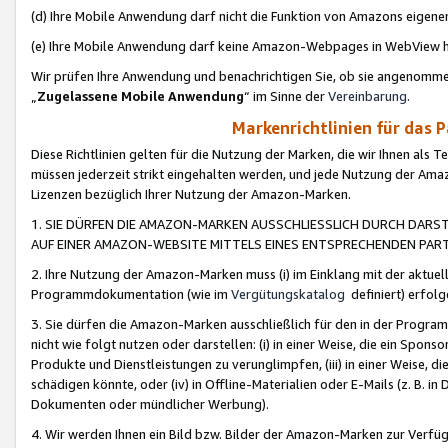
(d) Ihre Mobile Anwendung darf nicht die Funktion von Amazons eige
(e) Ihre Mobile Anwendung darf keine Amazon-Webpages in WebView 
Wir prüfen Ihre Anwendung und benachrichtigen Sie, ob sie angenomm
„
Zugelassene Mobile Anwendung
“ im Sinne der
Vereinbarung
.
Markenrichtlinien für das 
Diese Richtlinien gelten für die Nutzung der Marken, die wir Ihnen als 
müssen jederzeit strikt eingehalten werden, und jede Nutzung der Ama
Lizenzen bezüglich Ihrer Nutzung der Amazon-Marken.
1. SIE DÜRFEN DIE AMAZON-MARKEN AUSSCHLIESSLICH DURCH DARS
AUF EINER AMAZON-WEBSITE MITTELS EINES ENTSPRECHENDEN PART
2. Ihre Nutzung der Amazon-Marken muss (i) im Einklang mit der aktuells
Programmdokumentation (wie im
Vergütungskatalog
definiert) erfolg
3. Sie dürfen die Amazon-Marken ausschließlich für den in der Progr
nicht wie folgt nutzen oder darstellen: (i) in einer Weise, die ein Spo
Produkte und Dienstleistungen zu verunglimpfen, (iii) in einer Weise
schädigen könnte, oder (iv) in Offline-Materialien oder E-Mails (z. B.
Dokumenten oder mündlicher Werbung).
4. Wir werden Ihnen ein Bild bzw. Bilder der Amazon-Marken zur Verfüg