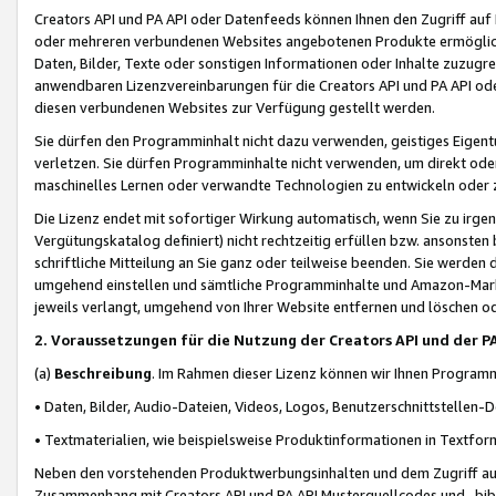
Creators API und PA API oder Datenfeeds können Ihnen den Zugriff auf D
oder mehreren verbundenen Websites angebotenen Produkte ermögliche
Daten, Bilder, Texte oder sonstigen Informationen oder Inhalte zuzugre
anwendbaren Lizenzvereinbarungen für die Creators API und PA API od
diesen verbundenen Websites zur Verfügung gestellt werden.
Sie dürfen den Programminhalt nicht dazu verwenden, geistiges Eigent
verletzen. Sie dürfen Programminhalte nicht verwenden, um direkt ode
maschinelles Lernen oder verwandte Technologien zu entwickeln oder zu
Die Lizenz endet mit sofortiger Wirkung automatisch, wenn Sie zu irg
Vergütungskatalog definiert) nicht rechtzeitig erfüllen bzw. ansonsten
schriftliche Mitteilung an Sie ganz oder teilweise beenden. Sie werden
umgehend einstellen und sämtliche Programminhalte und Amazon-Marke
jeweils verlangt, umgehend von Ihrer Website entfernen und löschen od
2. Voraussetzungen für die Nutzung der Creators API und der P
(a)
Beschreibung
. Im Rahmen dieser Lizenz können wir Ihnen Programmi
• Daten, Bilder, Audio-Dateien, Videos, Logos, Benutzerschnittstellen-
• Textmaterialien, wie beispielsweise Produktinformationen in Textfor
Neben den vorstehenden Produktwerbungsinhalten und dem Zugriff auf 
Zusammenhang mit Creators API und PA API Musterquellcodes und -bibli