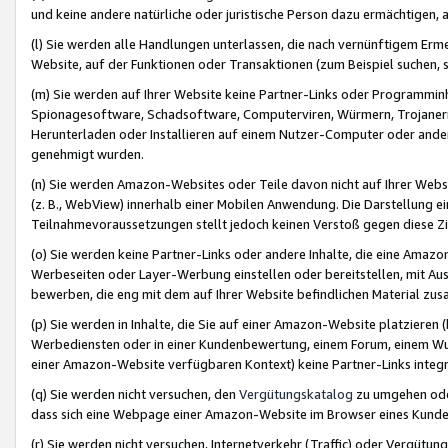
und keine andere natürliche oder juristische Person dazu ermächtigen, a
(l) Sie werden alle Handlungen unterlassen, die nach vernünftigem Erme
Website, auf der Funktionen oder Transaktionen (zum Beispiel suchen, s
(m) Sie werden auf Ihrer Website keine Partner-Links oder Programmin
Spionagesoftware, Schadsoftware, Computerviren, Würmern, Trojaner
Herunterladen oder Installieren auf einem Nutzer-Computer oder ande
genehmigt wurden.
(n) Sie werden Amazon-Websites oder Teile davon nicht auf Ihrer Websi
(z. B., WebView) innerhalb einer Mobilen Anwendung. Die Darstellung ein
Teilnahmevoraussetzungen stellt jedoch keinen Verstoß gegen diese Zif
(o) Sie werden keine Partner-Links oder andere Inhalte, die eine Am
Werbeseiten oder Layer-Werbung einstellen oder bereitstellen, mit Au
bewerben, die eng mit dem auf Ihrer Website befindlichen Material z
(p) Sie werden in Inhalte, die Sie auf einer Amazon-Website platzier
Werbediensten oder in einer Kundenbewertung, einem Forum, einem Wun
einer Amazon-Website verfügbaren Kontext) keine Partner-Links integr
(q) Sie werden nicht versuchen, den
Vergütungskatalog
zu umgehen oder
dass sich eine Webpage einer Amazon-Website im Browser eines Kunden 
(r) Sie werden nicht versuchen, Internetverkehr (Traffic) oder Vergü