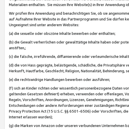
Materialien enthalten. Sie müssen Ihre Website(s) in Ihrer Anwendung ide
Wir prüfen Ihre Anwendung und benachrichtigen Sie, ob sie angenommen
auf Aufnahme Ihrer Website in das Partnerprogramm und Sie dürfen kei
Ungeeignet sind unter anderem Websites:
(a) die sexuelle oder obszöne Inhalte bewerben oder enthalten;
(b) die Gewalt verherrlichen oder gewalttätige Inhalte haben oder pot
anstiften,;
(c) die falsche, irreführende, diffamierende oder verleumderische Inha
(d) die von Hass geprägte, belästigende, schädliche, die Privatsphäre v
Herkunft, Hautfarbe, Geschlecht, Religion, Nationalität, Behinderung, 
(e) die rechtswidrige Handlungen bewerben oder ausführen;
(f) sich an Kinder richten oder wissentlich personenbezogene Daten vo
geltenden Gesetzen definiert) erheben, verwenden oder offenlegen, Vo
Regeln, Vorschriften, Anordnungen, Lizenzen, Genehmigungen, Richtlini
Entscheidungen oder andere Anforderungen einer zuständigen Regierung
Privacy Protection Act (15 U.S.C. §§ 6501-6506) oder Vorschriften, di
Internet erlassen wurden);
(g) die Marken von Amazon oder unseren verbundenen Unternehmen b