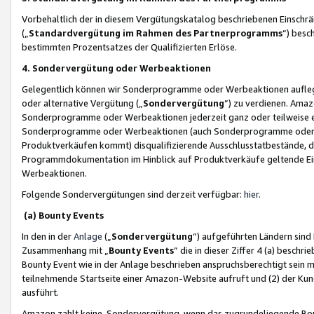
Vorbehaltlich der in diesem Vergütungskatalog beschriebenen Einschr
(„
Standardvergütung im Rahmen des Partnerprogramms
“) besc
bestimmten Prozentsatzes der Qualifizierten Erlöse.
4. Sondervergütung oder Werbeaktionen
Gelegentlich können wir Sonderprogramme oder Werbeaktionen auflegen,
oder alternative Vergütung („
Sondervergütung
”) zu verdienen. Amazo
Sonderprogramme oder Werbeaktionen jederzeit ganz oder teilweise einz
Sonderprogramme oder Werbeaktionen (auch Sonderprogramme oder We
Produktverkäufen kommt) disqualifizierende Ausschlusstatbestände, di
Programmdokumentation im Hinblick auf Produktverkäufe geltende E
Werbeaktionen.
Folgende Sondervergütungen sind derzeit verfügbar:
hier
.
(a) Bounty Events
In den in der
Anlage
(„
Sondervergütung
“) aufgeführten Ländern sind
Zusammenhang mit „
Bounty Events
“ die in dieser Ziffer 4 (a) besch
Bounty Event wie in der Anlage beschrieben anspruchsberechtigt sein mu
teilnehmende Startseite einer Amazon-Website aufruft und (2) der Kun
ausführt.
Amazon zahlt keine Sondervergütung, wenn das zugrundeliegende Boun