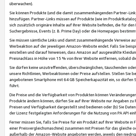
überwachen).
Sie können Produkte (und die damit zusammenhängenden Partner-Links)
hinzufügen. Partner-Links müssen auf Produkte (wie im Produktkatalog de
sich zusätzlich originäre Inhalte auf Ihrer Website befinden, die für 
Suchergebnisse, Events (z. B. Prime Day) oder die Homepages bestimmte
Sie müssen sämtliche Links und damit zusammenhängende Verweise auf z
Werbeaktion auf der jeweiligen Amazon-Website endet. Falls Sie beisp
einstellen und darauf hinweisen, dass Amazon auf ausgewählte Kleidun
Preisnachlass in Höhe von 15 % von Ihrer Website entfernen, sobald di
Sie dürfen keine unzutreffenden, überschwänglichen, täuschenden od
unsere Richtlinien, Werbeaktionen oder Preise aufstellen. Stellen Sie 
angebotenen Smartphone mit 64 GB Speicherkapazität ein, so dürfen S
führt.
Die Preise und die Verfügbarkeit von Produkten können Veränderungen 
Produkte ändern können, dürfen Sie auf Ihrer Website nur Angaben zu P
Preisen und Verfügbarkeit dargestellt sind bedienen oder (b) Sie Daten
der Lizenz festgelegten Anforderungen für die Nutzung von PA API einh
Ferner müssen Sie, falls Sie Preise für ein Produkt auf Ihrer Website in 
einer Preisvergleichsmaschine) zusammen mit Preisen für das gleiche o
außerhalb der Amazon-Website angeboten werden, jeweils den niedrigst