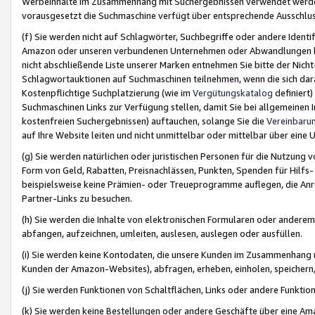
Werbeinhalte im Zusammenhang mit Suchergebnissen verwendet werden,
vorausgesetzt die Suchmaschine verfügt über entsprechende Ausschlu
(f) Sie werden nicht auf Schlagwörter, Suchbegriffe oder andere Ident
Amazon oder unseren verbundenen Unternehmen oder Abwandlungen bzw
nicht abschließende Liste unserer Marken entnehmen Sie bitte der Nich
Schlagwortauktionen auf Suchmaschinen teilnehmen, wenn die sich da
Kostenpflichtige Suchplatzierung (wie im
Vergütungskatalog
definiert
Suchmaschinen Links zur Verfügung stellen, damit Sie bei allgemeinen I
kostenfreien Suchergebnissen) auftauchen, solange Sie die
Vereinbaru
auf Ihre Website leiten und nicht unmittelbar oder mittelbar über eine
(g) Sie werden natürlichen oder juristischen Personen für die Nutzung 
Form von Geld, Rabatten, Preisnachlässen, Punkten, Spenden für Hilfs
beispielsweise keine Prämien- oder Treueprogramme auflegen, die Anrei
Partner-Links zu besuchen.
(h) Sie werden die Inhalte von elektronischen Formularen oder anderem M
abfangen, aufzeichnen, umleiten, auslesen, auslegen oder ausfüllen.
(i) Sie werden keine Kontodaten, die unsere Kunden im Zusammenhang 
Kunden der Amazon-Websites), abfragen, erheben, einholen, speichern,
(j) Sie werden Funktionen von Schaltflächen, Links oder andere Funkti
(k) Sie werden keine Bestellungen oder andere Geschäfte über eine Ama