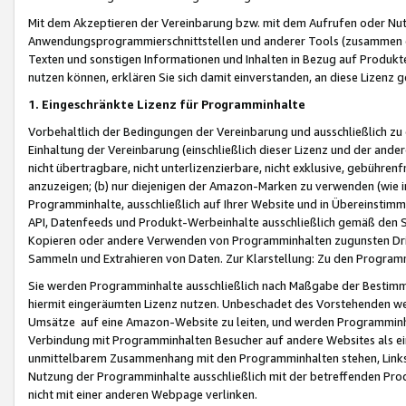
Mit dem Akzeptieren der Vereinbarung bzw. mit dem Aufrufen oder Nutz
Anwendungsprogrammierschnittstellen und anderer Tools (zusammen die
Texten und sonstigen Informationen und Inhalten in Bezug auf Produkte
nutzen können, erklären Sie sich damit einverstanden, an diese Lizenz 
1. Eingeschränkte Lizenz für Programminhalte
Vorbehaltlich der Bedingungen der Vereinbarung und ausschließlich z
Einhaltung der Vereinbarung (einschließlich dieser Lizenz und der ande
nicht übertragbare, nicht unterlizenzierbare, nicht exklusive, gebühren
anzuzeigen; (b) nur diejenigen der Amazon-Marken zu verwenden (wie in 
Programminhalte, ausschließlich auf Ihrer Website und in Übereinstimmu
API, Datenfeeds und Produkt-Werbeinhalte ausschließlich gemäß den Spe
Kopieren oder andere Verwenden von Programminhalten zugunsten Dri
Sammeln und Extrahieren von Daten. Zur Klarstellung: Zu den Program
Sie werden Programminhalte ausschließlich nach Maßgabe der Besti
hiermit eingeräumten Lizenz nutzen. Unbeschadet des Vorstehenden we
Umsätze auf eine Amazon-Website zu leiten, und werden Programminhal
Verbindung mit Programminhalten Besucher auf andere Websites als ein
unmittelbarem Zusammenhang mit den Programminhalten stehen, Links z
Nutzung der Programminhalte ausschließlich mit der betreffenden Pr
nicht mit einer anderen Webpage verlinken.