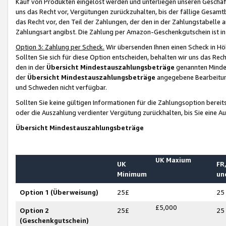
Kauf von Produkten eingelöst werden und unterliegen unseren Geschäf
uns das Recht vor, Vergütungen zurückzuhalten, bis der fällige Gesamt
das Recht vor, den Teil der Zahlungen, der den in der Zahlungstabelle 
Zahlungsart angibst. Die Zahlung per Amazon-Geschenkgutschein ist in
Option 3: Zahlung per Scheck.
Wir übersenden Ihnen einen Scheck in Höh
Sollten Sie sich für diese Option entscheiden, behalten wir uns das Rec
den in der
Übersicht Mindestauszahlungsbeträge
genannten Mindest
der
Übersicht Mindestauszahlungsbeträge
angegebene Bearbeitung
und Schweden nicht verfügbar.
Sollten Sie keine gültigen Informationen für die Zahlungsoption bereit
oder die Auszahlung verdienter Vergütung zurückhalten, bis Sie eine A
Übersicht Mindestauszahlungsbeträge
UK Maxium
UK
FR,
Minimum
un
Option 1 (Überweisung)
25£
25
£5,000
Option 2
25£
25
(Geschenkgutschein)