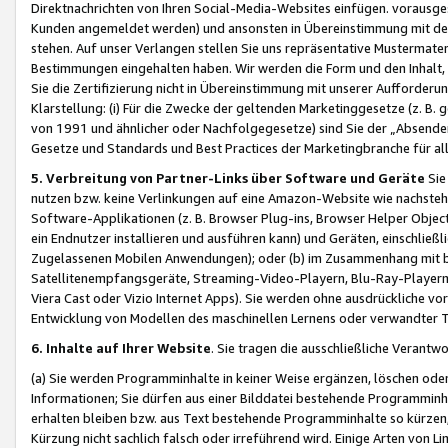
Direktnachrichten von Ihren Social-Media-Websites einfügen. vorausg
Kunden angemeldet werden) und ansonsten in Übereinstimmung mit der
stehen. Auf unser Verlangen stellen Sie uns repräsentative Mustermater
Bestimmungen eingehalten haben. Wir werden die Form und den Inhalt, di
Sie die Zertifizierung nicht in Übereinstimmung mit unserer Aufforderu
Klarstellung: (i) Für die Zwecke der geltenden Marketinggesetze (z. 
von 1991 und ähnlicher oder Nachfolgegesetze) sind Sie der „Absender“ j
Gesetze und Standards und Best Practices der Marketingbranche für 
5. Verbreitung von Partner-Links über Software und Geräte
Sie
nutzen bzw. keine Verlinkungen auf eine Amazon-Website wie nachsteh
Software-Applikationen (z. B. Browser Plug-ins, Browser Helper Objec
ein Endnutzer installieren und ausführen kann) und Geräten, einschlie
Zugelassenen Mobilen Anwendungen); oder (b) im Zusammenhang mit bzw.
Satellitenempfangsgeräte, Streaming-Video-Playern, Blu-Ray-Playern 
Viera Cast oder Vizio Internet Apps). Sie werden ohne ausdrückliche v
Entwicklung von Modellen des maschinellen Lernens oder verwandter 
6. Inhalte auf Ihrer Website
. Sie tragen die ausschließliche Verantwo
(a) Sie werden Programminhalte in keiner Weise ergänzen, löschen oder
Informationen; Sie dürfen aus einer Bilddatei bestehende Programminhal
erhalten bleiben bzw. aus Text bestehende Programminhalte so kürzen, 
Kürzung nicht sachlich falsch oder irreführend wird. Einige Arten von L