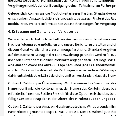
(beispielsweise durch Manipulation oder Kombination von Attributions-
Vergütungen und/oder der Beendigung deiner Teilnahme am Partnerp
Gelegentlich können wir die Möglichkeit unserer Partner, Standardv
einschränken. Amazon behält sich (ungeachtet etwaiger Fristen) das Re
modifizieren. Weitere Informationen zu Einschränkungen für Vergütung
6. Erfassung und Zahlung von Vergütungen
Wir werden wirtschaftlich vertretbare Anstrengungen unternehmen, um 
Nachverfolgung zu ermöglichen und unsere Berichte zu erstellen und di
diesem Monat verdient hast, zusammengefasst sind. Standardvergütung
auf den nächsten Betrag in der Landeswährung gerundet werden (z. B. C
über oder unter dem in deiner Preiskarte angegebenen Satz liegt. Wir
eine Amazon-Webseite etwa 60 Tage nach Ende jedes Kalendermonats, i
wurden. Du kannst wählen, ob du Zahlungen in einer anderen Währung
dafür entscheidest, erklärst du dich damit einverstanden, dass die K
Option 1: Zahlung per Überweisung.
Wir überweisen Ihre Vergütung dir
Namen der Bank, die Kontonummer, den Namen des Kontoinhabers bzw. a
erforderlich) nennen. Sollten Sie sich für diese Option entscheiden, be
fällige Gesamtbetrag den in der
Übersicht Mindestauszahlungsbet
Option 2: Zahlung per Amazon-Geschenkgutschein.
Wir übersenden Ihne
Partnerkonto genannte Haupt-E-Mail-Adresse. Diese Geschenkgutschei