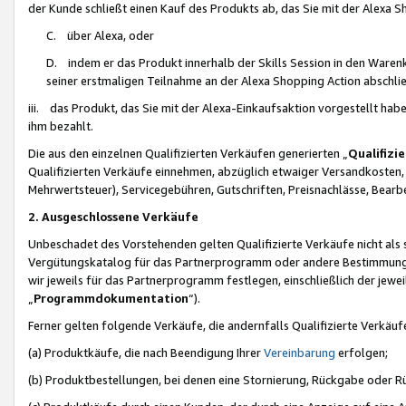
der Kunde schließt einen Kauf des Produkts ab, das Sie mit der Alexa 
C. über Alexa, oder
D. indem er das Produkt innerhalb der Skills Session in den Waren
seiner erstmaligen Teilnahme an der Alexa Shopping Action abschlie
iii. das Produkt, das Sie mit der Alexa-Einkaufsaktion vorgestellt ha
ihm bezahlt.
Die aus den einzelnen Qualifizierten Verkäufen generierten „
Qualifizi
Qualifizierten Verkäufe einnehmen, abzüglich etwaiger Versandkosten
Mehrwertsteuer), Servicegebühren, Gutschriften, Preisnachlässe, Bear
2. Ausgeschlossene Verkäufe
Unbeschadet des Vorstehenden gelten Qualifizierte Verkäufe nicht als
Vergütungskatalog für das Partnerprogramm oder andere Bestimmungen,
wir jeweils für das Partnerprogramm festlegen, einschließlich der jewe
„
Programmdokumentation
“).
Ferner gelten folgende Verkäufe, die andernfalls Qualifizierte Verkä
(a) Produktkäufe, die nach Beendigung Ihrer
Vereinbarung
erfolgen;
(b) Produktbestellungen, bei denen eine Stornierung, Rückgabe oder R