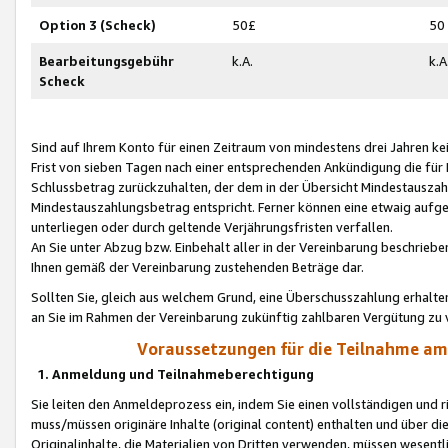
Option 3 (Scheck)
50£
50
Bearbeitungsgebühr
k.A.
k.A
Scheck
Sind auf Ihrem Konto für einen Zeitraum von mindestens drei Jahren kein
Frist von sieben Tagen nach einer entsprechenden Ankündigung die für
Schlussbetrag zurückzuhalten, der dem in der Übersicht Mindestausz
Mindestauszahlungsbetrag entspricht. Ferner können eine etwaig aufg
unterliegen oder durch geltende Verjährungsfristen verfallen.
An Sie unter Abzug bzw. Einbehalt aller in der Vereinbarung beschrieb
Ihnen gemäß der Vereinbarung zustehenden Beträge dar.
Sollten Sie, gleich aus welchem Grund, eine Überschusszahlung erhalte
an Sie im Rahmen der Vereinbarung zukünftig zahlbaren Vergütung zu 
Voraussetzungen für die Teilnahme a
1. Anmeldung und Teilnahmeberechtigung
Sie leiten den Anmeldeprozess ein, indem Sie einen vollständigen und 
muss/müssen originäre Inhalte (original content) enthalten und über d
Originalinhalte, die Materialien von Dritten verwenden, müssen wese