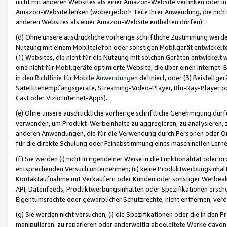
nicht mit anderen Websites als einer Amazon-Website verlinken oder i
Amazon-Website lenken (wobei jedoch Teile Ihrer Anwendung, die nich
anderen Websites als einer Amazon-Website enthalten dürfen).
(d) Ohne unsere ausdrückliche vorherige schriftliche Zustimmung werd
Nutzung mit einem Mobiltelefon oder sonstigen Mobilgerät entwickelt
(1) Websites, die nicht für die Nutzung mit solchen Geräten entwickelt
eine nicht für Mobilgeräte optimierte Website, die über einen Interne
in den
Richtlinie für Mobile Anwendungen
definiert, oder (3) Beistellge
Satellitenempfangsgeräte, Streaming-Video-Player, Blu-Ray-Player ode
Cast oder Vizio Internet-Apps).
(e) Ohne unsere ausdrückliche vorherige schriftliche Genehmigung dürfe
verwenden, um Produkt-Werbeinhalte zu aggregieren, zu analysieren, 
anderen Anwendungen, die für die Verwendung durch Personen oder Or
für die direkte Schulung oder Feinabstimmung eines maschinellen Lern
(f) Sie werden (i) nicht in irgendeiner Weise in die Funktionalität ode
entsprechenden Versuch unternehmen; (ii) keine Produktwerbungsinha
Kontaktaufnahme mit Verkäufern oder Kunden oder sonstiger Werbeaktiv
API, Datenfeeds, Produktwerbungsinhalten oder Spezifikationen erschei
Eigentumsrechte oder gewerblicher Schutzrechte, nicht entfernen, verd
(g) Sie werden nicht versuchen, (i) die Spezifikationen oder die in de
manipulieren, zu reparieren oder anderweitig abgeleitete Werke davon z