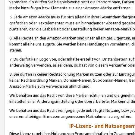
verändern. So dürfen Sie beispielsweise nicht die Proportionen, Farb
Marke hinzufügen bzw. Elemente aus einer Amazon-Marke entfernen.
5. Jede Amazon-Marke muss für sich alleine in ihrer Gesamtheit darge
grafischen oder Textelementen muss ein hinreichender Abstand gegebe
platzieren, der die Lesbarkeit oder Darstellung dieser Amazon-Marke b
6. Alle Rechte an den Amazon-Marken sind unser alleiniges Eigentum, 
kommt alleine uns zugute. Sie werden keine Handlungen vornehmen, 
stehen.
7. Du darfst kein Logo von, oder Inhalte erstellt von,
Drittanbietern au
anderweitig verwenden, es sei denn, du hast von diesem Verkäufer oder
8. Sie dürfen in keiner Rechtsordnung Marken nutzen oder zur Eintragu
keiner Rechtsordnung Marken, Domain-Namen, Subdomain-Namen, Benu
Amazon-Marke zum Verwechseln ähnlich sind.
Wir behalten uns das Recht vor, diese Markenrichtlinien und die gene
Einstellen einer Änderungsmitteilung oder überarbeiteter Markenricht
Wir behalten uns das Recht vor, gegen jede unbefugte Nutzung bzw. jede 
unserem alleinigen Ermessen angemessene Maßnahmen zu ergreifen.
IP-Lizenz- und Nutzungsan
Diese Lizenz regelt Ihre Nutzung von Programminhalten im Zusammen