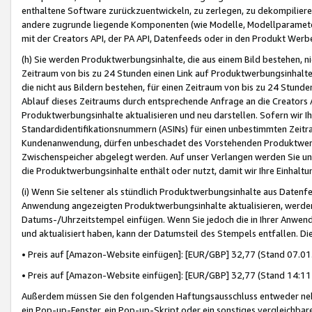
enthaltene Software zurückzuentwickeln, zu zerlegen, zu dekompilier
andere zugrunde liegende Komponenten (wie Modelle, Modellparameter
mit der Creators API, der PA API, Datenfeeds oder in den Produkt Werb
(h) Sie werden Produktwerbungsinhalte, die aus einem Bild bestehen, ni
Zeitraum von bis zu 24 Stunden einen Link auf Produktwerbungsinhalte
die nicht aus Bildern bestehen, für einen Zeitraum von bis zu 24 Stund
Ablauf dieses Zeitraums durch entsprechende Anfrage an die Creators 
Produktwerbungsinhalte aktualisieren und neu darstellen. Sofern wir Ih
Standardidentifikationsnummern (ASINs) für einen unbestimmten Zeitra
Kundenanwendung, dürfen unbeschadet des Vorstehenden Produktwerbu
Zwischenspeicher abgelegt werden. Auf unser Verlangen werden Sie un
die Produktwerbungsinhalte enthält oder nutzt, damit wir Ihre Einhalt
(i) Wenn Sie seltener als stündlich Produktwerbungsinhalte aus Datenfe
Anwendung angezeigten Produktwerbungsinhalte aktualisieren, werden 
Datums-/Uhrzeitstempel einfügen. Wenn Sie jedoch die in Ihrer Anwe
und aktualisiert haben, kann der Datumsteil des Stempels entfallen. Dies
• Preis auf [Amazon-Website einfügen]: [EUR/GBP] 32,77 (Stand 07.01.
• Preis auf [Amazon-Website einfügen]: [EUR/GBP] 32,77 (Stand 14:11 
Außerdem müssen Sie den folgenden Haftungsausschluss entweder neb
ein Pop-up-Fenster, ein Pop-up-Skript oder ein sonstiges vergleichba