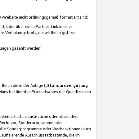
azon-Website nicht ordnungsgemäß formatiert sind;
, oder über einen Partner-Link in einer
e Verlinkungstools, die wir Ihnen ggf. zur
ütungen gezahlt werden);
 Ihnen die in der
Anlage
(„
Standardvergütung
ines bestimmten Prozentsatzes der Qualifizierten
eit erhalten, zusätzliche oder alternative
as Recht vor, Sonderprogramme oder
für alle Sonderprogramme oder Werbeaktionen (auch
lifizierende Ausschlusstatbestände, die im