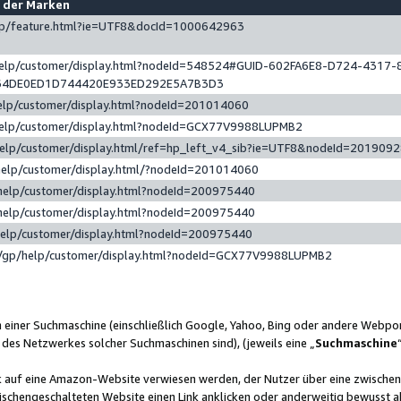
e der Marken
gp/feature.html?ie=UTF8&docId=1000642963
help/customer/display.html?nodeId=548524#GUID-602FA6E8-D724-4317-
64DE0ED1D744420E933ED292E5A7B3D3
elp/customer/display.html?nodeId=201014060
help/customer/display.html?nodeId=GCX77V9988LUPMB2
help/customer/display.html/ref=hp_left_v4_sib?ie=UTF8&nodeId=201909
help/customer/display.html/?nodeId=201014060
help/customer/display.html?nodeId=200975440
help/customer/display.html?nodeId=200975440
help/customer/display.html?nodeId=200975440
/gp/help/customer/display.html?nodeId=GCX77V9988LUPMB2
n einer Suchmaschine (einschließlich Google, Yahoo, Bing oder andere Webp
 des Netzwerkes solcher Suchmaschinen sind), (jeweils eine „
Suchmaschine
nk auf eine Amazon-Website verwiesen werden, der Nutzer über eine zwische
ischengeschalteten Website einen Link anklicken oder anderweitig bewusst a