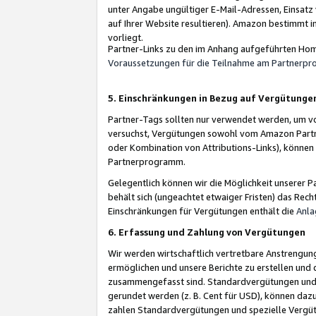
unter Angabe ungültiger E-Mail-Adressen, Einsatz
auf Ihrer Website resultieren). Amazon bestimmt i
vorliegt.
Partner-Links zu den im Anhang aufgeführten Hom
Voraussetzungen für die Teilnahme am Partnerp
5. Einschränkungen in Bezug auf Vergütunge
Partner-Tags sollten nur verwendet werden, um von 
versuchst, Vergütungen sowohl vom Amazon Partn
oder Kombination von Attributions-Links), könne
Partnerprogramm.
Gelegentlich können wir die Möglichkeit unsere
behält sich (ungeachtet etwaiger Fristen) das Rec
Einschränkungen für Vergütungen enthält die
Anla
6. Erfassung und Zahlung von Vergütungen
Wir werden wirtschaftlich vertretbare Anstrengu
ermöglichen und unsere Berichte zu erstellen und 
zusammengefasst sind. Standardvergütungen und s
gerundet werden (z. B. Cent für USD), können dazu
zahlen Standardvergütungen und spezielle Vergüt