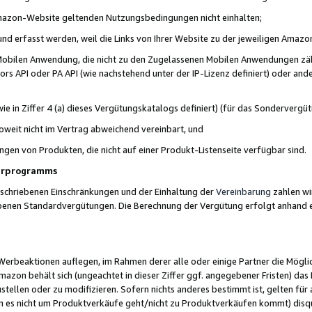
 Amazon-Website geltenden Nutzungsbedingungen nicht einhalten;
t und erfasst werden, weil die Links von Ihrer Website zu der jeweiligen Am
 Mobilen Anwendung, die nicht zu den Zugelassenen Mobilen Anwendungen zählt
s API oder PA API (wie nachstehend unter der IP-Lizenz definiert) oder ander
ie in Ziffer 4 (a) dieses Vergütungskatalogs definiert) (für das Sonderverg
weit nicht im Vertrag abweichend vereinbart, und
ngen von Produkten, die nicht auf einer Produkt-Listenseite verfügbar sind.
nerprogramms
eschriebenen Einschränkungen und der Einhaltung der
Vereinbarung
zahlen wir
ebenen Standardvergütungen. Die Berechnung der Vergütung erfolgt anhand e
beaktionen auflegen, im Rahmen derer alle oder einige Partner die Möglichk
Amazon behält sich (ungeachtet in dieser Ziffer ggf. angegebener Fristen) d
ustellen oder zu modifizieren. Sofern nichts anderes bestimmt ist, gelten 
s nicht um Produktverkäufe geht/nicht zu Produktverkäufen kommt) disqua