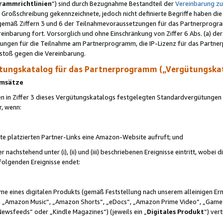
rammrichtlinien
“) sind durch Bezugnahme Bestandteil der
Vereinbarung z
Großschreibung gekennzeichnete, jedoch nicht definierte Begriffe haben die
 gemäß Ziffern 3 und 6 der Teilnahmevoraussetzungen für das Partnerprogram
nbarung fort. Vorsorglich und ohne Einschränkung von Ziffer 6 Abs. (a) der
ungen für die Teilnahme am Partnerprogramm, die IP-Lizenz für das Partner
rstoß gegen die Vereinbarung.
ungskatalog für das Partnerprogramm („Vergütungska
 Umsätze
n in Ziffer 3 dieses Vergütungskatalogs festgelegten Standardvergütungen v
r, wenn:
ite platzierten Partner-Links eine Amazon-Website aufruft; und
r nachstehend unter (i), (ii) und (iii) beschriebenen Ereignisse eintritt, wobe
 folgenden Ereignisse endet:
hme eines digitalen Produkts (gemäß Feststellung nach unserem alleinigen 
 „Amazon Music“, „Amazon Shorts“, „eDocs“, „Amazon Prime Video“, „Game
Newsfeeds“ oder „Kindle Magazines“) (jeweils ein „
Digitales Produkt
“) ver