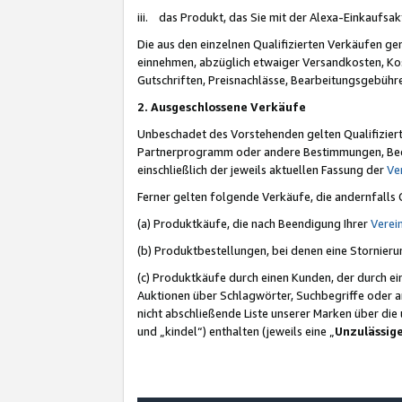
iii. das Produkt, das Sie mit der Alexa-Einkaufsa
Die aus den einzelnen Qualifizierten Verkäufen gen
einnehmen, abzüglich etwaiger Versandkosten, Ko
Gutschriften, Preisnachlässe, Bearbeitungsgebühr
2. Ausgeschlossene Verkäufe
Unbeschadet des Vorstehenden gelten Qualifiziert
Partnerprogramm oder andere Bestimmungen, Beding
einschließlich der jeweils aktuellen Fassung der
Ve
Ferner gelten folgende Verkäufe, die andernfalls
(a) Produktkäufe, die nach Beendigung Ihrer
Verei
(b) Produktbestellungen, bei denen eine Stornier
(c) Produktkäufe durch einen Kunden, der durch e
Auktionen über Schlagwörter, Suchbegriffe oder a
nicht abschließende Liste unserer Marken über di
und „kindel“) enthalten (jeweils eine „
Unzulässig