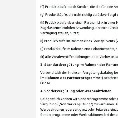
(f) Produktkäufe durch Kunden, die die für eine
(g) Produktkäufe, die nicht richtig zurückverfolg
(h) Produktkäufe über einen Partner-Link in einer
Zugelassenen Mobilen Anwendung, der nicht Creator
Verfügung stellen, nutzt;
(i) Produktkäufe im Rahmen eines Bounty Events (w
(j) Produktkäufe im Rahmen eines Abonnements, so
(k) alle Vorabveröffentlichungen oder Vorbestellu
3. Standardvergütung im Rahmen des Part
Vorbehaltlich der in diesem Vergütungskatalog b
im Rahmen des Partnerprogramms
“) beschri
Erlöse.
4. Sondervergütung oder Werbeaktionen
Gelegentlich können wir Sonderprogramme oder Wer
Vergütung („
Sondervergütung
”) zu verdienen. 
Werbeaktionen jederzeit ganz oder teilweise einz
Sonderprogramme oder Werbeaktionen, bei denen e