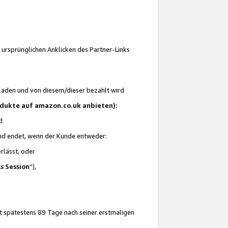
 ursprünglichen Anklicken des Partner-Links
laden und von diesem/dieser bezahlt wird
rodukte auf amazon.co.uk anbieten):
d
 und endet, wenn der Kunde entweder:
erlässt, oder
ls Session
“),
t spätestens 89 Tage nach seiner erstmaligen