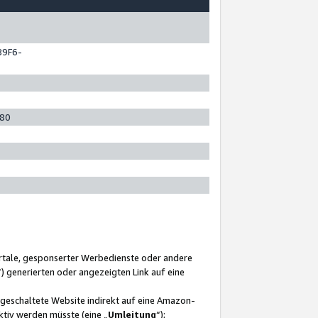
89F6-
280
ortale, gesponserter Werbedienste oder andere
“) generierten oder angezeigten Link auf eine
ngeschaltete Website indirekt auf eine Amazon-
ktiv werden müsste (eine „
Umleitung
“);