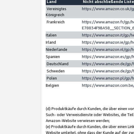
Land
Nicht abschließende List
Vereinigtes
https://www.amazon.co.uk/
Königreich
Frankreich
https://www.amazon.fr/gp/
E78834F9BA58__SECTION_
Italien
https://www.amazon.it/gp/h
Irland
https://www.amazon.ie/gp/
Niederlande
https://www.amazon.nl/gp/
Spanien
https://www.amazon.es/gp/
Deutschland
https://www.amazon.de/gp/
Schweden
https://www.amazon.de/gp/
Polen
https://www.amazon.pl/gp/
Belgien
https://www.amazon.com.be
(d) Produktkäufe durch Kunden, die über einen vo
Such- oder Verweisdienste oder Websites, die Teil
Amazon-Website verwiesen werden;
(e) Produktkäufe durch Kunden, die über einen Li
Website umleitet, ohne dass der Kunde auf der zw