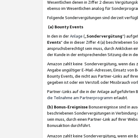
Wesentlichen denen in Ziffer 2 dieses Vergütung
ebenso im Wesentlichen analog für Sonderprogr
Folgende Sondervergütungen sind derzeit verfüg
(a) Bounty Events
In den in der
Anlage
(„
Sondervergütung
“) aufge
Events
“ die in dieser Ziffer 4 (a) beschriebenen 
anspruchsberechtigt sein muss, durch Anklicken ei
der Kunde in der entsprechenden Sitzung die in d
Amazon zahlt keine Sondervergütung, wenn das z
Angabe ungültiger E-Mail-Adressen, Einsatz von B
Bounty Events, die nicht aus Partner-Links auf Ihre
gegeben ist oder ein Verstoß oder Missbrauch vorl
Partner-Links auf die in der Anlage aufgeführte
die Teilnahme am Partnerprogramm
erlaubt.
(b) Bonus-Ereignisse
Bonusereignisse sind in au
beschriebenen Sondervergütungen in Verbindung m
sein muss, durch einen Partner-Link auf Ihrer We
Bonusaktion durchführt.
Amazon zahlt keine Sondervergütung, wenn ein Bon