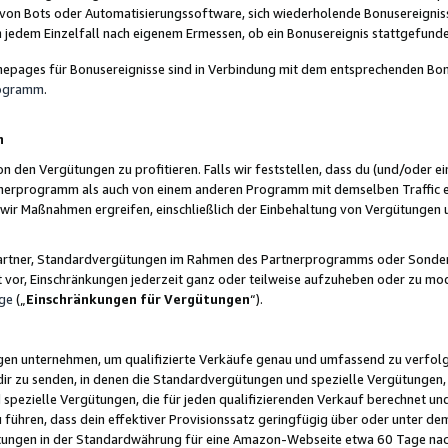
 von Bots oder Automatisierungssoftware, sich wiederholende Bonusereignisse
n jedem Einzelfall nach eigenem Ermessen, ob ein Bonusereignis stattgefund
epages für Bonusereignisse sind in Verbindung mit dem entsprechenden Bonu
rogramm
.
n
den Vergütungen zu profitieren. Falls wir feststellen, dass du (und/oder ein
erprogramm als auch von einem anderen Programm mit demselben Traffic ei
n wir Maßnahmen ergreifen, einschließlich der Einbehaltung von Vergütunge
r Partner, Standardvergütungen im Rahmen des Partnerprogramms oder Sonde
ht vor, Einschränkungen jederzeit ganz oder teilweise aufzuheben oder zu mod
ge
(„
Einschränkungen für Vergütungen
“).
ngen unternehmen, um qualifizierte Verkäufe genau und umfassend zu verfol
dir zu senden, in denen die Standardvergütungen und spezielle Vergütungen, 
pezielle Vergütungen, die für jeden qualifizierenden Verkauf berechnet un
 führen, dass dein effektiver Provisionssatz geringfügig über oder unter dem
ungen in der Standardwährung für eine Amazon-Webseite etwa 60 Tage nach