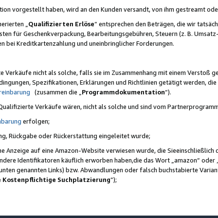
ktion vorgestellt haben, wird an den Kunden versandt, von ihm gestreamt od
erierten „
Qualifizierten Erlöse
“ entsprechen den Beträgen, die wir tatsäch
sten für Geschenkverpackung, Bearbeitungsgebühren, Steuern (z. B. Umsatz-
en bei Kreditkartenzahlung und uneinbringlicher Forderungen.
e Verkäufe nicht als solche, falls sie im Zusammenhang mit einem Verstoß 
ungen, Spezifikationen, Erklärungen und Richtlinien getätigt werden, die 
reinbarung
(zusammen die „
Programmdokumentation
“).
 Qualifizierte Verkäufe wären, nicht als solche und sind vom Partnerprogra
nbarung
erfolgen;
ung, Rückgabe oder Rückerstattung eingeleitet wurde;
ine Anzeige auf eine Amazon-Website verwiesen wurde, die Sieeinschließlich
ndere Identifikatoren käuflich erworben haben,die das Wort „amazon“ oder 
e unten genannten Links) bzw. Abwandlungen oder falsch buchstabierte Varia
e Kostenpflichtige Suchplatzierung
”);