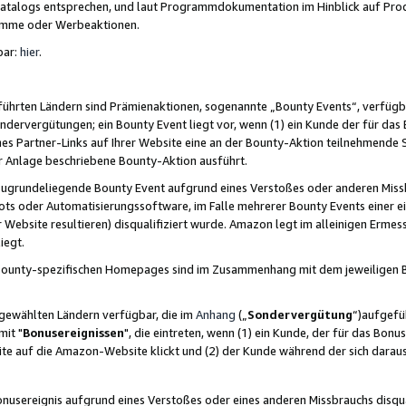
skatalogs entsprechen, und laut Programmdokumentation im Hinblick auf Pr
amme oder Werbeaktionen.
bar:
hier
.
führten Ländern sind Prämienaktionen, sogenannte „Bounty Events“, verfügb
Sondervergütungen; ein Bounty Event liegt vor, wenn (1) ein Kunde der für da
nes Partner-Links auf Ihrer Website eine an der Bounty-Aktion teilnehmende 
er Anlage beschriebene Bounty-Aktion ausführt.
ugrundeliegende Bounty Event aufgrund eines Verstoßes oder anderen Miss
ots oder Automatisierungssoftware, im Falle mehrerer Bounty Events einer e
r Website resultieren) disqualifiziert wurde. Amazon legt im alleinigen Ermess
iegt.
n Bounty-spezifischen Homepages sind im Zusammenhang mit dem jeweiligen
sgewählten Ländern verfügbar, die im
Anhang
(„
Sondervergütung
“)aufgefüh
it "
Bonusereignissen
", die eintreten, wenn (1) ein Kunde, der für das Bon
bsite auf die Amazon-Website klickt und (2) der Kunde während der sich dar
usereignis aufgrund eines Verstoßes oder eines anderen Missbrauchs disqua