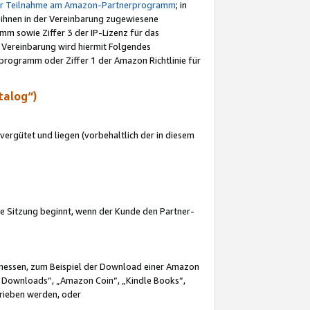
ur Teilnahme am Amazon-Partnerprogramm
; in
 ihnen in der Vereinbarung zugewiesene
m sowie Ziffer 3 der IP-Lizenz für das
 Vereinbarung wird hiermit Folgendes
programm oder Ziffer 1 der Amazon Richtlinie für
talog“)
ergütet und liegen (vorbehaltlich der in diesem
i die Sitzung beginnt, wenn der Kunde den Partner-
Ermessen, zum Beispiel der Download einer Amazon
 Downloads“, „Amazon Coin“, „Kindle Books“,
trieben werden, oder