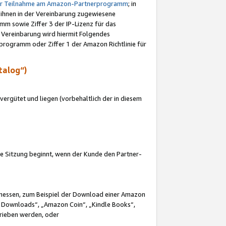
ur Teilnahme am Amazon-Partnerprogramm
; in
 ihnen in der Vereinbarung zugewiesene
m sowie Ziffer 3 der IP-Lizenz für das
 Vereinbarung wird hiermit Folgendes
programm oder Ziffer 1 der Amazon Richtlinie für
talog“)
ergütet und liegen (vorbehaltlich der in diesem
i die Sitzung beginnt, wenn der Kunde den Partner-
Ermessen, zum Beispiel der Download einer Amazon
 Downloads“, „Amazon Coin“, „Kindle Books“,
trieben werden, oder