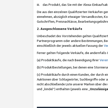
iii. das Produkt, das Sie mit der Alexa-Einkaufsa
Die aus den einzelnen Qualifizierten Verkäufen gen
einnehmen, abzüglich etwaiger Versandkosten, Ko
Gutschriften, Preisnachlässe, Bearbeitungsgebühr
2. Ausgeschlossene Verkäufe
Unbeschadet des Vorstehenden gelten Qualifiziert
Partnerprogramm oder andere Bestimmungen, Beding
einschließlich der jeweils aktuellen Fassung der
Ve
Ferner gelten folgende Verkäufe, die andernfalls
(a) Produktkäufe, die nach Beendigung Ihrer
Verei
(b) Produktbestellungen, bei denen eine Stornier
(c) Produktkäufe durch einen Kunden, der durch e
Auktionen über Schlagwörter, Suchbegriffe oder a
nicht abschließende Liste unserer Marken über di
und „kindel“) enthalten (jeweils eine „
Unzulässig