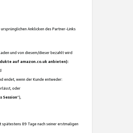
 ursprünglichen Anklicken des Partner-Links
laden und von diesem/dieser bezahlt wird
rodukte auf amazon.co.uk anbieten):
d
 und endet, wenn der Kunde entweder:
erlässt, oder
ls Session
“),
t spätestens 89 Tage nach seiner erstmaligen