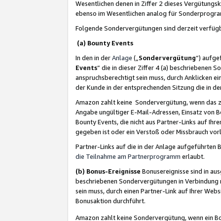
Wesentlichen denen in Ziffer 2 dieses Vergütung
ebenso im Wesentlichen analog für Sonderprogr
Folgende Sondervergütungen sind derzeit verfüg
(a) Bounty Events
In den in der
Anlage
(„
Sondervergütung
“) aufge
Events
“ die in dieser Ziffer 4 (a) beschriebenen 
anspruchsberechtigt sein muss, durch Anklicken ei
der Kunde in der entsprechenden Sitzung die in d
Amazon zahlt keine Sondervergütung, wenn das z
Angabe ungültiger E-Mail-Adressen, Einsatz von B
Bounty Events, die nicht aus Partner-Links auf Ihre
gegeben ist oder ein Verstoß oder Missbrauch vorl
Partner-Links auf die in der Anlage aufgeführte
die Teilnahme am Partnerprogramm
erlaubt.
(b) Bonus-Ereignisse
Bonusereignisse sind in au
beschriebenen Sondervergütungen in Verbindung m
sein muss, durch einen Partner-Link auf Ihrer We
Bonusaktion durchführt.
Amazon zahlt keine Sondervergütung, wenn ein Bon