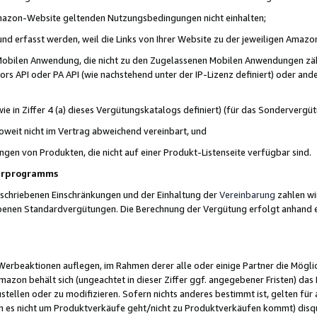
 Amazon-Website geltenden Nutzungsbedingungen nicht einhalten;
t und erfasst werden, weil die Links von Ihrer Website zu der jeweiligen Am
 Mobilen Anwendung, die nicht zu den Zugelassenen Mobilen Anwendungen zählt
s API oder PA API (wie nachstehend unter der IP-Lizenz definiert) oder ander
ie in Ziffer 4 (a) dieses Vergütungskatalogs definiert) (für das Sonderverg
weit nicht im Vertrag abweichend vereinbart, und
ngen von Produkten, die nicht auf einer Produkt-Listenseite verfügbar sind.
nerprogramms
eschriebenen Einschränkungen und der Einhaltung der
Vereinbarung
zahlen wir
ebenen Standardvergütungen. Die Berechnung der Vergütung erfolgt anhand e
beaktionen auflegen, im Rahmen derer alle oder einige Partner die Möglichk
Amazon behält sich (ungeachtet in dieser Ziffer ggf. angegebener Fristen) d
ustellen oder zu modifizieren. Sofern nichts anderes bestimmt ist, gelten 
s nicht um Produktverkäufe geht/nicht zu Produktverkäufen kommt) disqua