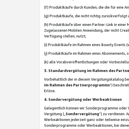
(f) Produktkäufe durch Kunden, die die für eine
(g) Produktkäufe, die nicht richtig zurückverfolg
(h) Produktkäufe über einen Partner-Link in einer
Zugelassenen Mobilen Anwendung, der nicht Creator
Verfügung stellen, nutzt;
(i) Produktkäufe im Rahmen eines Bounty Events (w
(j) Produktkäufe im Rahmen eines Abonnements, so
(k) alle Vorabveröffentlichungen oder Vorbestellu
3. Standardvergütung im Rahmen des Part
Vorbehaltlich der in diesem Vergütungskatalog b
im Rahmen des Partnerprogramms
“) beschri
Erlöse.
4. Sondervergütung oder Werbeaktionen
Gelegentlich können wir Sonderprogramme oder Wer
Vergütung („
Sondervergütung
”) zu verdienen. 
Werbeaktionen jederzeit ganz oder teilweise einz
Sonderprogramme oder Werbeaktionen, bei denen e