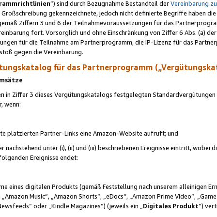
rammrichtlinien
“) sind durch Bezugnahme Bestandteil der
Vereinbarung z
Großschreibung gekennzeichnete, jedoch nicht definierte Begriffe haben die
 gemäß Ziffern 3 und 6 der Teilnahmevoraussetzungen für das Partnerprogram
nbarung fort. Vorsorglich und ohne Einschränkung von Ziffer 6 Abs. (a) der
ungen für die Teilnahme am Partnerprogramm, die IP-Lizenz für das Partner
rstoß gegen die Vereinbarung.
ungskatalog für das Partnerprogramm („Vergütungska
 Umsätze
n in Ziffer 3 dieses Vergütungskatalogs festgelegten Standardvergütungen v
r, wenn:
ite platzierten Partner-Links eine Amazon-Website aufruft; und
r nachstehend unter (i), (ii) und (iii) beschriebenen Ereignisse eintritt, wobe
 folgenden Ereignisse endet:
hme eines digitalen Produkts (gemäß Feststellung nach unserem alleinigen 
 „Amazon Music“, „Amazon Shorts“, „eDocs“, „Amazon Prime Video“, „Game
Newsfeeds“ oder „Kindle Magazines“) (jeweils ein „
Digitales Produkt
“) ver