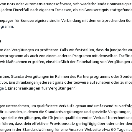
 von Bots oder Automatisierungssoftware, sich wiederholende Bonusereignisse
n jedem Einzelfall nach eigenem Ermessen, ob ein Bonusereignis stattgefund
epages für Bonusereignisse sind in Verbindung mit dem entsprechenden Bonu
rogramm
.
n
den Vergütungen zu profitieren. Falls wir feststellen, dass du (und/oder ein
erprogramm als auch von einem anderen Programm mit demselben Traffic ei
n wir Maßnahmen ergreifen, einschließlich der Einbehaltung von Vergütunge
r Partner, Standardvergütungen im Rahmen des Partnerprogramms oder Sonde
ht vor, Einschränkungen jederzeit ganz oder teilweise aufzuheben oder zu mod
ge
(„
Einschränkungen für Vergütungen
“).
ngen unternehmen, um qualifizierte Verkäufe genau und umfassend zu verfol
dir zu senden, in denen die Standardvergütungen und spezielle Vergütungen, 
pezielle Vergütungen, die für jeden qualifizierenden Verkauf berechnet un
 führen, dass dein effektiver Provisionssatz geringfügig über oder unter dem
ungen in der Standardwährung für eine Amazon-Webseite etwa 60 Tage nach