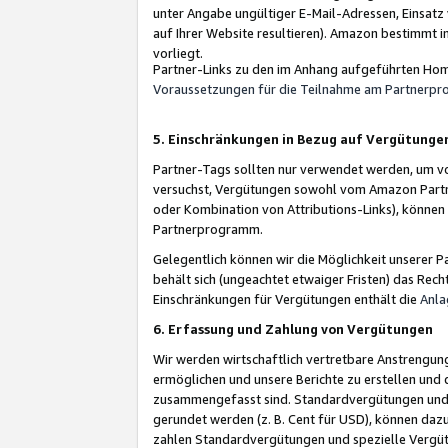
unter Angabe ungültiger E-Mail-Adressen, Einsatz
auf Ihrer Website resultieren). Amazon bestimmt i
vorliegt.
Partner-Links zu den im Anhang aufgeführten Hom
Voraussetzungen für die Teilnahme am Partnerp
5. Einschränkungen in Bezug auf Vergütunge
Partner-Tags sollten nur verwendet werden, um von 
versuchst, Vergütungen sowohl vom Amazon Partn
oder Kombination von Attributions-Links), könne
Partnerprogramm.
Gelegentlich können wir die Möglichkeit unsere
behält sich (ungeachtet etwaiger Fristen) das Rec
Einschränkungen für Vergütungen enthält die
Anla
6. Erfassung und Zahlung von Vergütungen
Wir werden wirtschaftlich vertretbare Anstrengu
ermöglichen und unsere Berichte zu erstellen und 
zusammengefasst sind. Standardvergütungen und s
gerundet werden (z. B. Cent für USD), können dazu
zahlen Standardvergütungen und spezielle Vergüt