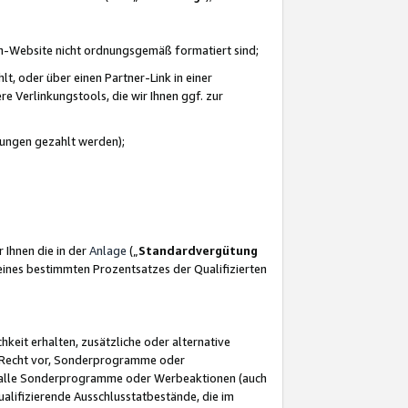
azon-Website nicht ordnungsgemäß formatiert sind;
, oder über einen Partner-Link in einer
e Verlinkungstools, die wir Ihnen ggf. zur
ütungen gezahlt werden);
 Ihnen die in der
Anlage
(„
Standardvergütung
ines bestimmten Prozentsatzes der Qualifizierten
eit erhalten, zusätzliche oder alternative
as Recht vor, Sonderprogramme oder
für alle Sonderprogramme oder Werbeaktionen (auch
lifizierende Ausschlusstatbestände, die im