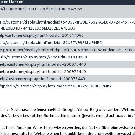
e der Marken
gp/feature.html?ie=UTF8&docId=1000642963
help/customer/display.html?nodeId=548524#GUID-602FA6E8-D724-4317-
64DE0ED1D744420E933ED292E5A7B3D3
elp/customer/display.html?nodeId=201014060
help/customer/display.html?nodeId=GCX77V9988LUPMB2
help/customer/display.html/ref=hp_left_v4_sib?ie=UTF8&nodeId=201909
help/customer/display.html/?nodeId=201014060
help/customer/display.html?nodeId=200975440
help/customer/display.html?nodeId=200975440
help/customer/display.html?nodeId=200975440
/gp/help/customer/display.html?nodeId=GCX77V9988LUPMB2
n einer Suchmaschine (einschließlich Google, Yahoo, Bing oder andere Webp
 des Netzwerkes solcher Suchmaschinen sind), (jeweils eine „
Suchmaschine
nk auf eine Amazon-Website verwiesen werden, der Nutzer über eine zwische
ischengeschalteten Website einen Link anklicken oder anderweitig bewusst a