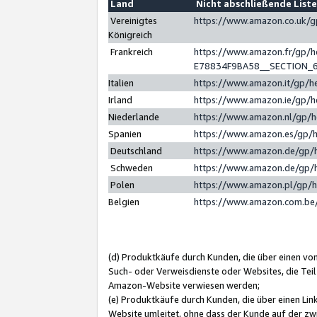
Land
Nicht abschließende List
Vereinigtes
https://www.amazon.co.uk/
Königreich
Frankreich
https://www.amazon.fr/gp/
E78834F9BA58__SECTION_
Italien
https://www.amazon.it/gp/h
Irland
https://www.amazon.ie/gp/
Niederlande
https://www.amazon.nl/gp/
Spanien
https://www.amazon.es/gp/
Deutschland
https://www.amazon.de/gp/
Schweden
https://www.amazon.de/gp/
Polen
https://www.amazon.pl/gp/
Belgien
https://www.amazon.com.be
(d) Produktkäufe durch Kunden, die über einen vo
Such- oder Verweisdienste oder Websites, die Teil
Amazon-Website verwiesen werden;
(e) Produktkäufe durch Kunden, die über einen Li
Website umleitet, ohne dass der Kunde auf der zw