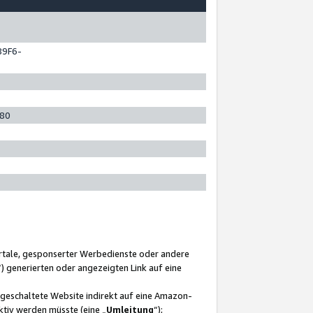
89F6-
280
ortale, gesponserter Werbedienste oder andere
“) generierten oder angezeigten Link auf eine
ngeschaltete Website indirekt auf eine Amazon-
ktiv werden müsste (eine „
Umleitung
“);