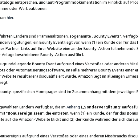
skatalogs entsprechen, und laut Programmdokumentation im Hinblick auf Pr
amme oder Werbeaktionen.
bar:
hier
.
führten Ländern sind Prämienaktionen, sogenannte „Bounty Events“, verfügb
Sondervergütungen; ein Bounty Event liegt vor, wenn (1) ein Kunde der für da
nes Partner-Links auf Ihrer Website eine an der Bounty-Aktion teilnehmende 
er Anlage beschriebene Bounty-Aktion ausführt.
ugrundeliegende Bounty Event aufgrund eines Verstoßes oder anderen Miss
ots oder Automatisierungssoftware, im Falle mehrerer Bounty Events einer e
r Website resultieren) disqualifiziert wurde. Amazon legt im alleinigen Ermess
iegt.
n Bounty-spezifischen Homepages sind im Zusammenhang mit dem jeweiligen
sgewählten Ländern verfügbar, die im
Anhang
(„
Sondervergütung
“)aufgefüh
it "
Bonusereignissen
", die eintreten, wenn (1) ein Kunde, der für das Bon
bsite auf die Amazon-Website klickt und (2) der Kunde während der sich dar
usereignis aufgrund eines Verstoßes oder eines anderen Missbrauchs disqua