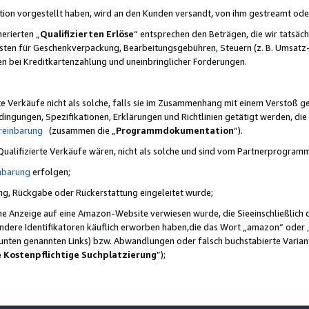
ktion vorgestellt haben, wird an den Kunden versandt, von ihm gestreamt od
erierten „
Qualifizierten Erlöse
“ entsprechen den Beträgen, die wir tatsäch
sten für Geschenkverpackung, Bearbeitungsgebühren, Steuern (z. B. Umsatz-
en bei Kreditkartenzahlung und uneinbringlicher Forderungen.
e Verkäufe nicht als solche, falls sie im Zusammenhang mit einem Verstoß 
ungen, Spezifikationen, Erklärungen und Richtlinien getätigt werden, die 
reinbarung
(zusammen die „
Programmdokumentation
“).
 Qualifizierte Verkäufe wären, nicht als solche und sind vom Partnerprogra
nbarung
erfolgen;
ung, Rückgabe oder Rückerstattung eingeleitet wurde;
ine Anzeige auf eine Amazon-Website verwiesen wurde, die Sieeinschließlich
ndere Identifikatoren käuflich erworben haben,die das Wort „amazon“ oder 
e unten genannten Links) bzw. Abwandlungen oder falsch buchstabierte Varia
e Kostenpflichtige Suchplatzierung
”);