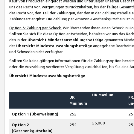
Kauf von Produkten eingelöst werden und unterliegen unseren Geschäf
uns das Recht vor, Vergütungen zurückzuhalten, bis der fällige Gesamt
das Recht vor, den Teil der Zahlungen, der den in der Zahlungstabelle 
Zahlungsart angibst. Die Zahlung per Amazon-Geschenkgutschein ist in
Option 3: Zahlung per Scheck.
Wir übersenden Ihnen einen Scheck in Höh
Sollten Sie sich für diese Option entscheiden, behalten wir uns das Rec
den in der
Übersicht Mindestauszahlungsbeträge
genannten Mindest
der
Übersicht Mindestauszahlungsbeträge
angegebene Bearbeitung
und Schweden nicht verfügbar.
Sollten Sie keine gültigen Informationen für die Zahlungsoption bereit
oder die Auszahlung verdienter Vergütung zurückhalten, bis Sie eine A
Übersicht Mindestauszahlungsbeträge
UK Maxium
UK
FR,
Minimum
un
Option 1 (Überweisung)
25£
25
£5,000
Option 2
25£
25
(Geschenkgutschein)