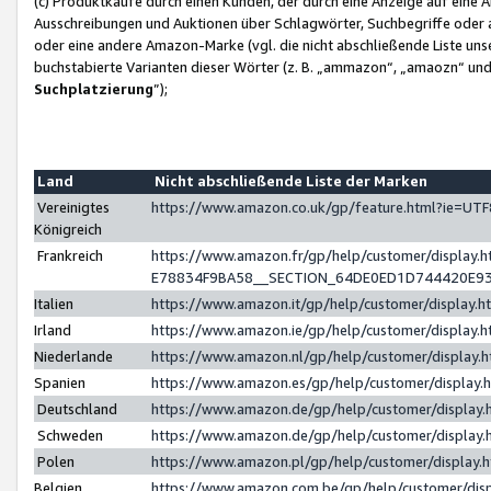
(c) Produktkäufe durch einen Kunden, der durch eine Anzeige auf eine 
Ausschreibungen und Auktionen über Schlagwörter, Suchbegriffe oder 
oder eine andere Amazon-Marke (vgl. die nicht abschließende Liste un
buchstabierte Varianten dieser Wörter (z. B. „ammazon“, „amaozn“ und „
Suchplatzierung
”);
Land
Nicht abschließende Liste der Marken
Vereinigtes
https://www.amazon.co.uk/gp/feature.html?ie=U
Königreich
Frankreich
https://www.amazon.fr/gp/help/customer/displa
E78834F9BA58__SECTION_64DE0ED1D744420E9
Italien
https://www.amazon.it/gp/help/customer/display
Irland
https://www.amazon.ie/gp/help/customer/displa
Niederlande
https://www.amazon.nl/gp/help/customer/display
Spanien
https://www.amazon.es/gp/help/customer/display
Deutschland
https://www.amazon.de/gp/help/customer/displa
Schweden
https://www.amazon.de/gp/help/customer/displa
Polen
https://www.amazon.pl/gp/help/customer/display
Belgien
https://www.amazon.com.be/gp/help/customer/d