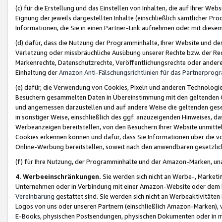
(c) für die Erstellung und das Einstellen von Inhalten, die auf Ihrer We
Eignung der jeweils dargestellten Inhalte (einschließlich sämtlicher 
Informationen, die Sie in einen Partner-Link aufnehmen oder mit diese
(d) dafür, dass die Nutzung der Programminhalte, Ihrer Website und des 
Verletzung oder missbräuchliche Ausübung unserer Rechte bzw. der Recht
Markenrechte, Datenschutzrechte, Veröffentlichungsrechte oder anderer
Einhaltung der
Amazon Anti-Fälschungsrichtlinien für das Partnerpro
(e) dafür, die Verwendung von Cookies, Pixeln und anderen Technologien
Besuchern gesammelten Daten in Übereinstimmung mit den geltenden Ge
und angemessen darzustellen und auf andere Weise die geltenden geset
in sonstiger Weise, einschließlich des ggf. anzuzeigenden Hinweises, d
Werbeanzeigen bereitstellen, von den Besuchern Ihrer Website unmitte
Cookies erkennen können und dafür, dass Sie Informationen über die v
Online-Werbung bereitstellen, soweit nach den anwendbaren gesetzlic
(f) für Ihre Nutzung, der Programminhalte und der Amazon-Marken, u
4. Werbeeinschränkungen.
Sie werden sich nicht an Werbe-, Market
Unternehmen oder in Verbindung mit einer Amazon-Website oder dem Pa
Vereinbarung
gestattet sind. Sie werden sich nicht an Werbeaktivitäten
Logos von uns oder unseren Partnern (einschließlich Amazon-Marken), 
E-Books, physischen Postsendungen, physischen Dokumenten oder in 