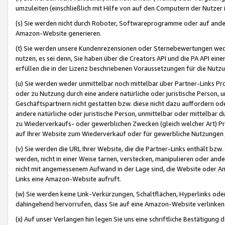
umzuleiten (einschließlich mit Hilfe von auf den Computern der Nutzer i
(s) Sie werden nicht durch Roboter, Softwareprogramme oder auf andere
Amazon-Website generieren.
(t) Sie werden unsere Kundenrezensionen oder Sternebewertungen wed
nutzen, es sei denn, Sie haben über die Creators API und die PA API e
erfüllen die in der Lizenz beschriebenen Voraussetzungen für die Nutzu
(u) Sie werden weder unmittelbar noch mittelbar über Partner-Links P
oder zu Nutzung durch eine andere natürliche oder juristische Person,
Geschäftspartnern nicht gestatten bzw. diese nicht dazu auffordern od
andere natürliche oder juristische Person, unmittelbar oder mittelbar
zu Wiederverkaufs- oder gewerblichen Zwecken (gleich welcher Art) 
auf Ihrer Website zum Wiederverkauf oder für gewerbliche Nutzungen 
(v) Sie werden die URL Ihrer Website, die die Partner-Links enthält b
werden, nicht in einer Weise tarnen, verstecken, manipulieren oder and
nicht mit angemessenem Aufwand in der Lage sind, die Website oder A
Links eine Amazon-Website aufruft.
(w) Sie werden keine Link-Verkürzungen, Schaltflächen, Hyperlinks ode
dahingehend hervorrufen, dass Sie auf eine Amazon-Website verlinken
(x) Auf unser Verlangen hin legen Sie uns eine schriftliche Bestätigung