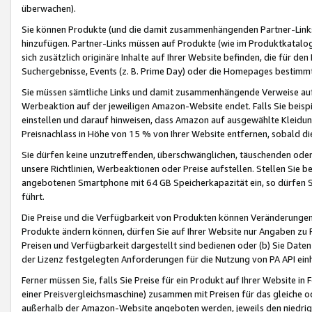
überwachen).
Sie können Produkte (und die damit zusammenhängenden Partner-Links)
hinzufügen. Partner-Links müssen auf Produkte (wie im Produktkatalog de
sich zusätzlich originäre Inhalte auf Ihrer Website befinden, die für 
Suchergebnisse, Events (z. B. Prime Day) oder die Homepages bestimmte
Sie müssen sämtliche Links und damit zusammenhängende Verweise auf z
Werbeaktion auf der jeweiligen Amazon-Website endet. Falls Sie beisp
einstellen und darauf hinweisen, dass Amazon auf ausgewählte Kleidun
Preisnachlass in Höhe von 15 % von Ihrer Website entfernen, sobald di
Sie dürfen keine unzutreffenden, überschwänglichen, täuschenden od
unsere Richtlinien, Werbeaktionen oder Preise aufstellen. Stellen Sie 
angebotenen Smartphone mit 64 GB Speicherkapazität ein, so dürfen S
führt.
Die Preise und die Verfügbarkeit von Produkten können Veränderungen 
Produkte ändern können, dürfen Sie auf Ihrer Website nur Angaben zu P
Preisen und Verfügbarkeit dargestellt sind bedienen oder (b) Sie Daten
der Lizenz festgelegten Anforderungen für die Nutzung von PA API einh
Ferner müssen Sie, falls Sie Preise für ein Produkt auf Ihrer Website in 
einer Preisvergleichsmaschine) zusammen mit Preisen für das gleiche o
außerhalb der Amazon-Website angeboten werden, jeweils den niedrigst