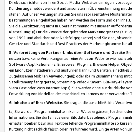
Direktnachrichten von Ihren Social-Media-Websites einfügen. vorausg
Kunden angemeldet werden) und ansonsten in Übereinstimmung mit der
stehen. Auf unser Verlangen stellen Sie uns repräsentative Mustermater
Bestimmungen eingehalten haben. Wir werden die Form und den Inhalt, di
Sie die Zertifizierung nicht in Übereinstimmung mit unserer Aufforderu
Klarstellung: (i) Für die Zwecke der geltenden Marketinggesetze (z. 
von 1991 und ähnlicher oder Nachfolgegesetze) sind Sie der „Absender“ j
Gesetze und Standards und Best Practices der Marketingbranche für 
5. Verbreitung von Partner-Links über Software und Geräte
Sie
nutzen bzw. keine Verlinkungen auf eine Amazon-Website wie nachsteh
Software-Applikationen (z. B. Browser Plug-ins, Browser Helper Objec
ein Endnutzer installieren und ausführen kann) und Geräten, einschlie
Zugelassenen Mobilen Anwendungen); oder (b) im Zusammenhang mit bzw.
Satellitenempfangsgeräte, Streaming-Video-Playern, Blu-Ray-Playern 
Viera Cast oder Vizio Internet Apps). Sie werden ohne ausdrückliche v
Entwicklung von Modellen des maschinellen Lernens oder verwandter 
6. Inhalte auf Ihrer Website
. Sie tragen die ausschließliche Verantwo
(a) Sie werden Programminhalte in keiner Weise ergänzen, löschen oder
Informationen; Sie dürfen aus einer Bilddatei bestehende Programminhal
erhalten bleiben bzw. aus Text bestehende Programminhalte so kürzen, 
Kürzung nicht sachlich falsch oder irreführend wird. Einige Arten von L