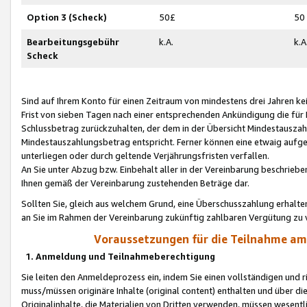
Option 3 (Scheck)
50£
50
Bearbeitungsgebühr
k.A.
k.A
Scheck
Sind auf Ihrem Konto für einen Zeitraum von mindestens drei Jahren kein
Frist von sieben Tagen nach einer entsprechenden Ankündigung die für
Schlussbetrag zurückzuhalten, der dem in der Übersicht Mindestausz
Mindestauszahlungsbetrag entspricht. Ferner können eine etwaig aufg
unterliegen oder durch geltende Verjährungsfristen verfallen.
An Sie unter Abzug bzw. Einbehalt aller in der Vereinbarung beschrieb
Ihnen gemäß der Vereinbarung zustehenden Beträge dar.
Sollten Sie, gleich aus welchem Grund, eine Überschusszahlung erhalte
an Sie im Rahmen der Vereinbarung zukünftig zahlbaren Vergütung zu 
Voraussetzungen für die Teilnahme a
1. Anmeldung und Teilnahmeberechtigung
Sie leiten den Anmeldeprozess ein, indem Sie einen vollständigen und 
muss/müssen originäre Inhalte (original content) enthalten und über d
Originalinhalte, die Materialien von Dritten verwenden, müssen wese