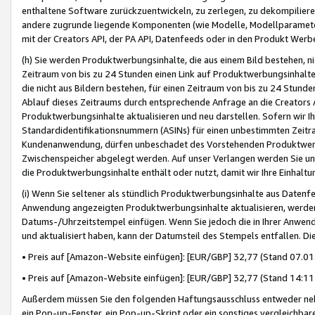
enthaltene Software zurückzuentwickeln, zu zerlegen, zu dekompilier
andere zugrunde liegende Komponenten (wie Modelle, Modellparameter
mit der Creators API, der PA API, Datenfeeds oder in den Produkt Werb
(h) Sie werden Produktwerbungsinhalte, die aus einem Bild bestehen, ni
Zeitraum von bis zu 24 Stunden einen Link auf Produktwerbungsinhalte
die nicht aus Bildern bestehen, für einen Zeitraum von bis zu 24 Stund
Ablauf dieses Zeitraums durch entsprechende Anfrage an die Creators 
Produktwerbungsinhalte aktualisieren und neu darstellen. Sofern wir Ih
Standardidentifikationsnummern (ASINs) für einen unbestimmten Zeitra
Kundenanwendung, dürfen unbeschadet des Vorstehenden Produktwerbu
Zwischenspeicher abgelegt werden. Auf unser Verlangen werden Sie un
die Produktwerbungsinhalte enthält oder nutzt, damit wir Ihre Einhalt
(i) Wenn Sie seltener als stündlich Produktwerbungsinhalte aus Datenfe
Anwendung angezeigten Produktwerbungsinhalte aktualisieren, werden 
Datums-/Uhrzeitstempel einfügen. Wenn Sie jedoch die in Ihrer Anwe
und aktualisiert haben, kann der Datumsteil des Stempels entfallen. Dies
• Preis auf [Amazon-Website einfügen]: [EUR/GBP] 32,77 (Stand 07.01.
• Preis auf [Amazon-Website einfügen]: [EUR/GBP] 32,77 (Stand 14:11 
Außerdem müssen Sie den folgenden Haftungsausschluss entweder neb
ein Pop-up-Fenster, ein Pop-up-Skript oder ein sonstiges vergleichba