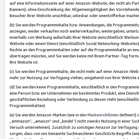
auf eine Informationsseite auf einer Amazon-Website, der nicht als Part
Bannern); ohne Einschränkung der Allgemeingültigkeit des Vorstehende
Besucher Ihrer Website unsichtbar, unlesbar oder unentzifferbar mache
(b) Sie werden Programminhalte bzw. Anwendungen, die Programminhalt
anzeigen, weder verkaufen noch weiterverkaufen, weitergeben, unterli
innerhalb von Werbung außerhalb Ihrer Website (einschließlich Werbun
Website oder einem Dienst (einschließlich Social Networking-Website
Rechte an den Programminhalten oder auf die Programminhalte an eine a
übertragen müssten, und Sie werden keine mit Ihrem Partner-Tag formati
Ihre Website ist.
(c) Sie werden Programminhalte, die nicht mehr auf einer Amazon-Websit
mehr zur Nutzung zur Verfügung stehen, umgehend von Ihrer Website e
(d) Sie werden keine Programminhalte, einschließlich in den Programmin
eine Person bzw. ein Unternehmen ein bestimmtes Produkt, eine Dienstle
geschäftlichen Beziehung oder Verbindung zu diesen steht (einschließli
Programminhalten).
(e) Sie werden Amazon-Marken (wie in den
Markenrichtlinien
definiert) 
„ammazon“, „amaozn“ und „kindel“) nicht zwecks Nutzung in einer Suc
Versuch unternehmen). Zusätzlich zu sonstigen Amazon zur Verfügung 
sorgen, dass von uns benannte Suchmaschinen Geschützte Begriffe (wie 