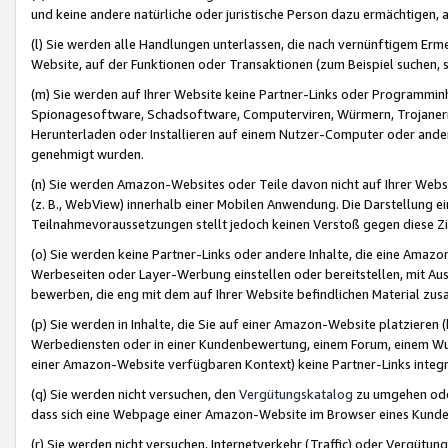
und keine andere natürliche oder juristische Person dazu ermächtigen, a
(l) Sie werden alle Handlungen unterlassen, die nach vernünftigem Erme
Website, auf der Funktionen oder Transaktionen (zum Beispiel suchen, s
(m) Sie werden auf Ihrer Website keine Partner-Links oder Programmin
Spionagesoftware, Schadsoftware, Computerviren, Würmern, Trojaner
Herunterladen oder Installieren auf einem Nutzer-Computer oder ande
genehmigt wurden.
(n) Sie werden Amazon-Websites oder Teile davon nicht auf Ihrer Websi
(z. B., WebView) innerhalb einer Mobilen Anwendung. Die Darstellung ein
Teilnahmevoraussetzungen stellt jedoch keinen Verstoß gegen diese Zif
(o) Sie werden keine Partner-Links oder andere Inhalte, die eine Am
Werbeseiten oder Layer-Werbung einstellen oder bereitstellen, mit Au
bewerben, die eng mit dem auf Ihrer Website befindlichen Material z
(p) Sie werden in Inhalte, die Sie auf einer Amazon-Website platzier
Werbediensten oder in einer Kundenbewertung, einem Forum, einem Wun
einer Amazon-Website verfügbaren Kontext) keine Partner-Links integr
(q) Sie werden nicht versuchen, den
Vergütungskatalog
zu umgehen oder
dass sich eine Webpage einer Amazon-Website im Browser eines Kunden 
(r) Sie werden nicht versuchen, Internetverkehr (Traffic) oder Vergü