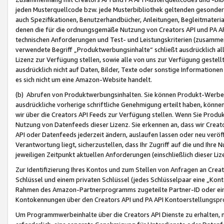
jeden Musterquellcode bzw. jede Musterbibliothek geltenden gesonder
auch Spezifikationen, Benutzerhandbücher, Anleitungen, Begleitmaterial
denen die für die ordnungsgemäße Nutzung von Creators API und PA A
technischen Anforderungen und Test- und Leistungskriterien (zusammen
verwendete Begriff „Produktwerbungsinhalte“ schließt ausdrücklich al
Lizenz zur Verfügung stellen, sowie alle von uns zur Verfügung gestel
ausdrücklich nicht auf Daten, Bilder, Texte oder sonstige Informatione
es sich nicht um eine Amazon-Website handelt.
(b) Abrufen von Produktwerbungsinhalten. Sie können Produkt-Werbein
ausdrückliche vorherige schriftliche Genehmigung erteilt haben, könn
wir über die Creators API Feeds zur Verfügung stellen. Wenn Sie Produk
Nutzung von Datenfeeds dieser Lizenz. Sie erkennen an, dass wir Creat
API oder Datenfeeds jederzeit ändern, auslaufen lassen oder neu veröffe
Verantwortung liegt, sicherzustellen, dass Ihr Zugriff auf die und Ihr
jeweiligen Zeitpunkt aktuellen Anforderungen (einschließlich dieser Liz
Zur Identifizierung Ihres Kontos und zum Stellen von Anfragen an Crea
Schlüssel und einem privaten Schlüssel (jedes Schlüsselpaar eine „Kon
Rahmen des Amazon-Partnerprogramms zugeteilte Partner-ID oder ein
Kontokennungen über den Creators API und PA API Kontoerstellungspro
Um Programmwerbeinhalte über die Creators API Dienste zu erhalten, m