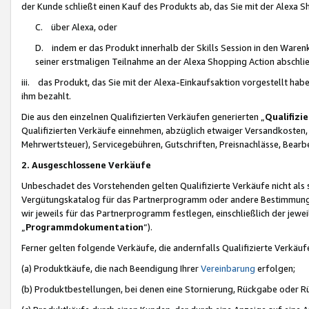
der Kunde schließt einen Kauf des Produkts ab, das Sie mit der Alexa 
C. über Alexa, oder
D. indem er das Produkt innerhalb der Skills Session in den Waren
seiner erstmaligen Teilnahme an der Alexa Shopping Action abschlie
iii. das Produkt, das Sie mit der Alexa-Einkaufsaktion vorgestellt ha
ihm bezahlt.
Die aus den einzelnen Qualifizierten Verkäufen generierten „
Qualifizi
Qualifizierten Verkäufe einnehmen, abzüglich etwaiger Versandkosten
Mehrwertsteuer), Servicegebühren, Gutschriften, Preisnachlässe, Bear
2. Ausgeschlossene Verkäufe
Unbeschadet des Vorstehenden gelten Qualifizierte Verkäufe nicht als
Vergütungskatalog für das Partnerprogramm oder andere Bestimmungen,
wir jeweils für das Partnerprogramm festlegen, einschließlich der jewe
„
Programmdokumentation
“).
Ferner gelten folgende Verkäufe, die andernfalls Qualifizierte Verkä
(a) Produktkäufe, die nach Beendigung Ihrer
Vereinbarung
erfolgen;
(b) Produktbestellungen, bei denen eine Stornierung, Rückgabe oder R