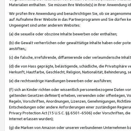
Materialien enthalten. Sie müssen Ihre Website(s) in Ihrer Anwendung ide
Wir prüfen Ihre Anwendung und benachrichtigen Sie, ob sie angenommen
auf Aufnahme Ihrer Website in das Partnerprogramm und Sie dürfen kei
Ungeeignet sind unter anderem Websites:
(a) die sexuelle oder obszöne Inhalte bewerben oder enthalten;
(b) die Gewalt verherrlichen oder gewalttätige Inhalte haben oder pot
anstiften,;
(c) die falsche, irreführende, diffamierende oder verleumderische Inha
(d) die von Hass geprägte, belästigende, schädliche, die Privatsphäre v
Herkunft, Hautfarbe, Geschlecht, Religion, Nationalität, Behinderung, 
(e) die rechtswidrige Handlungen bewerben oder ausführen;
(f) sich an Kinder richten oder wissentlich personenbezogene Daten vo
geltenden Gesetzen definiert) erheben, verwenden oder offenlegen, Vo
Regeln, Vorschriften, Anordnungen, Lizenzen, Genehmigungen, Richtlini
Entscheidungen oder andere Anforderungen einer zuständigen Regierung
Privacy Protection Act (15 U.S.C. §§ 6501-6506) oder Vorschriften, di
Internet erlassen wurden);
(g) die Marken von Amazon oder unseren verbundenen Unternehmen b