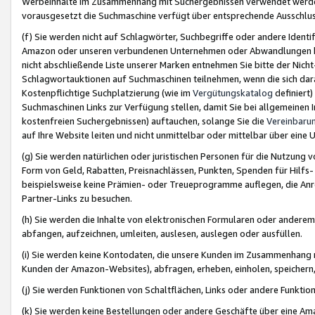
Werbeinhalte im Zusammenhang mit Suchergebnissen verwendet werden,
vorausgesetzt die Suchmaschine verfügt über entsprechende Ausschlu
(f) Sie werden nicht auf Schlagwörter, Suchbegriffe oder andere Ident
Amazon oder unseren verbundenen Unternehmen oder Abwandlungen bzw
nicht abschließende Liste unserer Marken entnehmen Sie bitte der Nich
Schlagwortauktionen auf Suchmaschinen teilnehmen, wenn die sich da
Kostenpflichtige Suchplatzierung (wie im
Vergütungskatalog
definiert
Suchmaschinen Links zur Verfügung stellen, damit Sie bei allgemeinen I
kostenfreien Suchergebnissen) auftauchen, solange Sie die
Vereinbaru
auf Ihre Website leiten und nicht unmittelbar oder mittelbar über eine
(g) Sie werden natürlichen oder juristischen Personen für die Nutzung 
Form von Geld, Rabatten, Preisnachlässen, Punkten, Spenden für Hilfs
beispielsweise keine Prämien- oder Treueprogramme auflegen, die Anrei
Partner-Links zu besuchen.
(h) Sie werden die Inhalte von elektronischen Formularen oder anderem M
abfangen, aufzeichnen, umleiten, auslesen, auslegen oder ausfüllen.
(i) Sie werden keine Kontodaten, die unsere Kunden im Zusammenhang 
Kunden der Amazon-Websites), abfragen, erheben, einholen, speichern,
(j) Sie werden Funktionen von Schaltflächen, Links oder andere Funkti
(k) Sie werden keine Bestellungen oder andere Geschäfte über eine Ama