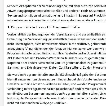
Mit dem Akzeptieren der Vereinbarung bzw. mit dem Aufrufen oder Nutz
Anwendungsprogrammierschnittstellen und anderer Tools (zusammen die
Texten und sonstigen Informationen und Inhalten in Bezug auf Produkte
nutzen können, erklären Sie sich damit einverstanden, an diese Lizenz 
1. Eingeschränkte Lizenz für Programminhalte
Vorbehaltlich der Bedingungen der Vereinbarung und ausschließlich z
Einhaltung der Vereinbarung (einschließlich dieser Lizenz und der ande
nicht übertragbare, nicht unterlizenzierbare, nicht exklusive, gebühren
anzuzeigen; (b) nur diejenigen der Amazon-Marken zu verwenden (wie in 
Programminhalte, ausschließlich auf Ihrer Website und in Übereinstimmu
API, Datenfeeds und Produkt-Werbeinhalte ausschließlich gemäß den Spe
Kopieren oder andere Verwenden von Programminhalten zugunsten Dri
Sammeln und Extrahieren von Daten. Zur Klarstellung: Zu den Program
Sie werden Programminhalte ausschließlich nach Maßgabe der Besti
hiermit eingeräumten Lizenz nutzen. Unbeschadet des Vorstehenden we
Umsätze auf eine Amazon-Website zu leiten, und werden Programminhal
Verbindung mit Programminhalten Besucher auf andere Websites als ein
unmittelbarem Zusammenhang mit den Programminhalten stehen, Links z
Nutzung der Programminhalte ausschließlich mit der betreffenden Pr
nicht mit einer anderen Webpage verlinken.