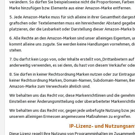
verändern. So dürfen Sie beispielsweise nicht die Proportionen, Farb
Marke hinzufügen bzw. Elemente aus einer Amazon-Marke entfernen.
5. Jede Amazon-Marke muss für sich alleine in ihrer Gesamtheit darge
grafischen oder Textelementen muss ein hinreichender Abstand gegebe
platzieren, der die Lesbarkeit oder Darstellung dieser Amazon-Marke b
6. Alle Rechte an den Amazon-Marken sind unser alleiniges Eigentum, 
kommt alleine uns zugute. Sie werden keine Handlungen vornehmen, 
stehen.
7. Du darfst kein Logo von, oder Inhalte erstellt von,
Drittanbietern au
anderweitig verwenden, es sei denn, du hast von diesem Verkäufer oder
8. Sie dürfen in keiner Rechtsordnung Marken nutzen oder zur Eintragu
keiner Rechtsordnung Marken, Domain-Namen, Subdomain-Namen, Benu
Amazon-Marke zum Verwechseln ähnlich sind.
Wir behalten uns das Recht vor, diese Markenrichtlinien und die gene
Einstellen einer Änderungsmitteilung oder überarbeiteter Markenricht
Wir behalten uns das Recht vor, gegen jede unbefugte Nutzung bzw. jede 
unserem alleinigen Ermessen angemessene Maßnahmen zu ergreifen.
IP-Lizenz- und Nutzungsan
Diese Lizenz regelt Ihre Nutzung von Programminhalten im Zusammen