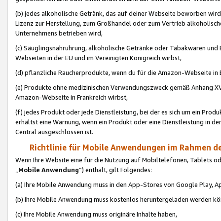
(b) jedes alkoholische Getränk, das auf deiner Webseite beworben wird
Lizenz zur Herstellung, zum Großhandel oder zum Vertrieb alkoholisch
Unternehmens betrieben wird,
(c) Säuglingsnahruhrung, alkoholische Getränke oder Tabakwaren und E
Webseiten in der EU und im Vereinigten Königreich wirbst,
(d) pflanzliche Raucherprodukte, wenn du für die Amazon-Webseite in B
(e) Produkte ohne medizinischen Verwendungszweck gemäß Anhang XVI 
Amazon-Webseite in Frankreich wirbst,
(f) jedes Produkt oder jede Dienstleistung, bei der es sich um ein Prod
erhältst eine Warnung, wenn ein Produkt oder eine Dienstleistung in de
Central ausgeschlossen ist.
Richtlinie für Mobile Anwendungen im Rahmen de
Wenn Ihre Website eine für die Nutzung auf Mobiltelefonen, Tablets 
„
Mobile Anwendung
“) enthält, gilt Folgendes:
(a) Ihre Mobile Anwendung muss in den App-Stores von Google Play, A
(b) Ihre Mobile Anwendung muss kostenlos heruntergeladen werden könn
(c) Ihre Mobile Anwendung muss originäre Inhalte haben,