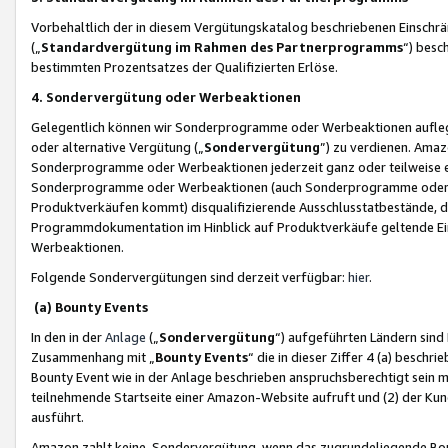
Vorbehaltlich der in diesem Vergütungskatalog beschriebenen Einschr
(„
Standardvergütung im Rahmen des Partnerprogramms
“) besc
bestimmten Prozentsatzes der Qualifizierten Erlöse.
4. Sondervergütung oder Werbeaktionen
Gelegentlich können wir Sonderprogramme oder Werbeaktionen auflegen,
oder alternative Vergütung („
Sondervergütung
”) zu verdienen. Amazo
Sonderprogramme oder Werbeaktionen jederzeit ganz oder teilweise einz
Sonderprogramme oder Werbeaktionen (auch Sonderprogramme oder We
Produktverkäufen kommt) disqualifizierende Ausschlusstatbestände, di
Programmdokumentation im Hinblick auf Produktverkäufe geltende E
Werbeaktionen.
Folgende Sondervergütungen sind derzeit verfügbar:
hier
.
(a) Bounty Events
In den in der
Anlage
(„
Sondervergütung
“) aufgeführten Ländern sind
Zusammenhang mit „
Bounty Events
“ die in dieser Ziffer 4 (a) besch
Bounty Event wie in der Anlage beschrieben anspruchsberechtigt sein mu
teilnehmende Startseite einer Amazon-Website aufruft und (2) der Kun
ausführt.
Amazon zahlt keine Sondervergütung, wenn das zugrundeliegende Boun