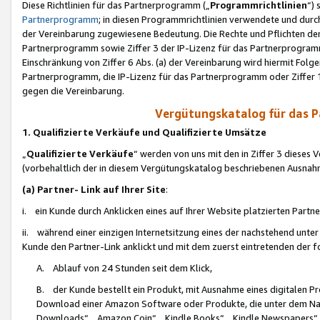
Diese Richtlinien für das Partnerprogramm („
Programmrichtlinien
“)
Partnerprogramm
; in diesen Programmrichtlinien verwendete und durch
der Vereinbarung zugewiesene Bedeutung. Die Rechte und Pflichten de
Partnerprogramm sowie Ziffer 3 der IP-Lizenz für das Partnerprogram
Einschränkung von Ziffer 6 Abs. (a) der Vereinbarung wird hiermit Fol
Partnerprogramm, die IP-Lizenz für das Partnerprogramm oder Ziffer 1
gegen die Vereinbarung.
Vergütungskatalog für das 
1. Qualifizierte Verkäufe und Qualifizierte Umsätze
„
Qualifizierte Verkäufe
“ werden von uns mit den in Ziffer 3 diese
(vorbehaltlich der in diesem Vergütungskatalog beschriebenen Ausnah
(a) Partner- Link auf Ihrer Site
:
i. ein Kunde durch Anklicken eines auf Ihrer Website platzierten Part
ii. während einer einzigen Internetsitzung eines der nachstehend unter (i)
Kunde den Partner-Link anklickt und mit dem zuerst eintretenden der f
A. Ablauf von 24 Stunden seit dem Klick,
B. der Kunde bestellt ein Produkt, mit Ausnahme eines digitalen P
Download einer Amazon Software oder Produkte, die unter dem N
Downloads“, „Amazon Coin“, „Kindle Books“, „Kindle Newspapers“, „