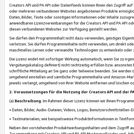
Creators API und PA API oder Datenfeeds können Ihnen den Zugriff auf D
oder mehreren verbundenen Websites angebotenen Produkte ermögliche
Daten, Bilder, Texte oder sonstigen Informationen oder Inhalte zuzugre
anwendbaren Lizenzvereinbarungen für die Creators API und PA API od
diesen verbundenen Websites zur Verfügung gestellt werden.
Sie dürfen den Programminhalt nicht dazu verwenden, geistiges Eigent
verletzen. Sie dürfen Programminhalte nicht verwenden, um direkt ode
maschinelles Lernen oder verwandte Technologien zu entwickeln oder zu
Die Lizenz endet mit sofortiger Wirkung automatisch, wenn Sie zu irg
Vergütungskatalog definiert) nicht rechtzeitig erfüllen bzw. ansonsten
schriftliche Mitteilung an Sie ganz oder teilweise beenden. Sie werden
umgehend einstellen und sämtliche Programminhalte und Amazon-Marke
jeweils verlangt, umgehend von Ihrer Website entfernen und löschen od
2. Voraussetzungen für die Nutzung der Creators API und der P
(a)
Beschreibung
. Im Rahmen dieser Lizenz können wir Ihnen Programmi
• Daten, Bilder, Audio-Dateien, Videos, Logos, Benutzerschnittstellen-
• Textmaterialien, wie beispielsweise Produktinformationen in Textfor
Neben den vorstehenden Produktwerbungsinhalten und dem Zugriff auf 
Zusammenhang mit Creators API und PA API Musterquellcodes und -bibli