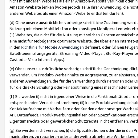
nicht mit anderen Websites als einer Amazon-Website verlinken oder i
Amazon-Website lenken (wobei jedoch Teile Ihrer Anwendung, die nich
anderen Websites als einer Amazon-Website enthalten dürfen).
(d) Ohne unsere ausdrückliche vorherige schriftliche Zustimmung werd
Nutzung mit einem Mobiltelefon oder sonstigen Mobilgerät entwickelt
(1) Websites, die nicht für die Nutzung mit solchen Geräten entwickelt
eine nicht für Mobilgeräte optimierte Website, die über einen Interne
in den
Richtlinie für Mobile Anwendungen
definiert, oder (3) Beistellge
Satellitenempfangsgeräte, Streaming-Video-Player, Blu-Ray-Player ode
Cast oder Vizio Internet-Apps).
(e) Ohne unsere ausdrückliche vorherige schriftliche Genehmigung dürfe
verwenden, um Produkt-Werbeinhalte zu aggregieren, zu analysieren, 
anderen Anwendungen, die für die Verwendung durch Personen oder Or
für die direkte Schulung oder Feinabstimmung eines maschinellen Lern
(f) Sie werden (i) nicht in irgendeiner Weise in die Funktionalität ode
entsprechenden Versuch unternehmen; (ii) keine Produktwerbungsinha
Kontaktaufnahme mit Verkäufern oder Kunden oder sonstiger Werbeaktiv
API, Datenfeeds, Produktwerbungsinhalten oder Spezifikationen erschei
Eigentumsrechte oder gewerblicher Schutzrechte, nicht entfernen, verd
(g) Sie werden nicht versuchen, (i) die Spezifikationen oder die in de
manipulieren, zu reparieren oder anderweitig abgeleitete Werke davon z