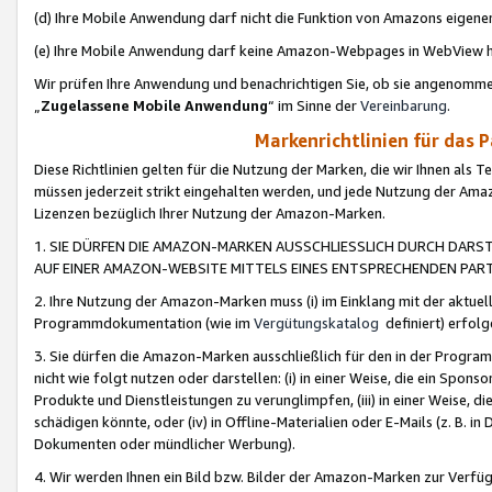
(d) Ihre Mobile Anwendung darf nicht die Funktion von Amazons eige
(e) Ihre Mobile Anwendung darf keine Amazon-Webpages in WebView 
Wir prüfen Ihre Anwendung und benachrichtigen Sie, ob sie angenomm
„
Zugelassene Mobile Anwendung
“ im Sinne der
Vereinbarung
.
Markenrichtlinien für das 
Diese Richtlinien gelten für die Nutzung der Marken, die wir Ihnen als 
müssen jederzeit strikt eingehalten werden, und jede Nutzung der Ama
Lizenzen bezüglich Ihrer Nutzung der Amazon-Marken.
1. SIE DÜRFEN DIE AMAZON-MARKEN AUSSCHLIESSLICH DURCH DARS
AUF EINER AMAZON-WEBSITE MITTELS EINES ENTSPRECHENDEN PART
2. Ihre Nutzung der Amazon-Marken muss (i) im Einklang mit der aktuells
Programmdokumentation (wie im
Vergütungskatalog
definiert) erfolg
3. Sie dürfen die Amazon-Marken ausschließlich für den in der Progr
nicht wie folgt nutzen oder darstellen: (i) in einer Weise, die ein Spo
Produkte und Dienstleistungen zu verunglimpfen, (iii) in einer Weise
schädigen könnte, oder (iv) in Offline-Materialien oder E-Mails (z. B.
Dokumenten oder mündlicher Werbung).
4. Wir werden Ihnen ein Bild bzw. Bilder der Amazon-Marken zur Verfüg