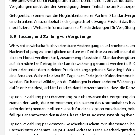
(beispielsweise durch Manipulation oder Kombination von Attributions-
Vergütungen und/oder der Beendigung deiner Teilnahme am Partnerp
Gelegentlich können wir die Möglichkeit unserer Partner, Standardv
einschränken. Amazon behält sich (ungeachtet etwaiger Fristen) das Re
modifizieren. Weitere Informationen zu Einschränkungen für Vergütung
6. Erfassung und Zahlung von Vergütungen
Wir werden wirtschaftlich vertretbare Anstrengungen unternehmen, um 
Nachverfolgung zu ermöglichen und unsere Berichte zu erstellen und di
diesem Monat verdient hast, zusammengefasst sind. Standardvergütung
auf den nächsten Betrag in der Landeswährung gerundet werden (z. B. C
über oder unter dem in deiner Preiskarte angegebenen Satz liegt. Wir
eine Amazon-Webseite etwa 60 Tage nach Ende jedes Kalendermonats, i
wurden. Du kannst wählen, ob du Zahlungen in einer anderen Währung
dafür entscheidest, erklärst du dich damit einverstanden, dass die K
Option 1: Zahlung per Überweisung.
Wir überweisen Ihre Vergütung dir
Namen der Bank, die Kontonummer, den Namen des Kontoinhabers bzw. a
erforderlich) nennen. Sollten Sie sich für diese Option entscheiden, be
fällige Gesamtbetrag den in der
Übersicht Mindestauszahlungsbet
Option 2: Zahlung per Amazon-Geschenkgutschein.
Wir übersenden Ihne
Partnerkonto genannte Haupt-E-Mail-Adresse. Diese Geschenkgutschei