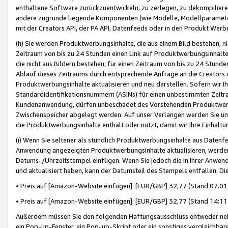
enthaltene Software zurückzuentwickeln, zu zerlegen, zu dekompilier
andere zugrunde liegende Komponenten (wie Modelle, Modellparameter
mit der Creators API, der PA API, Datenfeeds oder in den Produkt Werb
(h) Sie werden Produktwerbungsinhalte, die aus einem Bild bestehen, ni
Zeitraum von bis zu 24 Stunden einen Link auf Produktwerbungsinhalte
die nicht aus Bildern bestehen, für einen Zeitraum von bis zu 24 Stund
Ablauf dieses Zeitraums durch entsprechende Anfrage an die Creators 
Produktwerbungsinhalte aktualisieren und neu darstellen. Sofern wir Ih
Standardidentifikationsnummern (ASINs) für einen unbestimmten Zeitra
Kundenanwendung, dürfen unbeschadet des Vorstehenden Produktwerbu
Zwischenspeicher abgelegt werden. Auf unser Verlangen werden Sie un
die Produktwerbungsinhalte enthält oder nutzt, damit wir Ihre Einhalt
(i) Wenn Sie seltener als stündlich Produktwerbungsinhalte aus Datenfe
Anwendung angezeigten Produktwerbungsinhalte aktualisieren, werden 
Datums-/Uhrzeitstempel einfügen. Wenn Sie jedoch die in Ihrer Anwe
und aktualisiert haben, kann der Datumsteil des Stempels entfallen. Dies
• Preis auf [Amazon-Website einfügen]: [EUR/GBP] 32,77 (Stand 07.01.
• Preis auf [Amazon-Website einfügen]: [EUR/GBP] 32,77 (Stand 14:11 
Außerdem müssen Sie den folgenden Haftungsausschluss entweder neb
ein Pop-up-Fenster, ein Pop-up-Skript oder ein sonstiges vergleichba