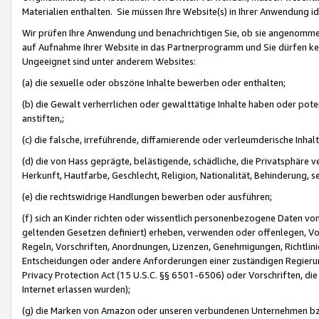
Materialien enthalten. Sie müssen Ihre Website(s) in Ihrer Anwendung ide
Wir prüfen Ihre Anwendung und benachrichtigen Sie, ob sie angenommen
auf Aufnahme Ihrer Website in das Partnerprogramm und Sie dürfen kei
Ungeeignet sind unter anderem Websites:
(a) die sexuelle oder obszöne Inhalte bewerben oder enthalten;
(b) die Gewalt verherrlichen oder gewalttätige Inhalte haben oder pot
anstiften,;
(c) die falsche, irreführende, diffamierende oder verleumderische Inha
(d) die von Hass geprägte, belästigende, schädliche, die Privatsphäre v
Herkunft, Hautfarbe, Geschlecht, Religion, Nationalität, Behinderung, 
(e) die rechtswidrige Handlungen bewerben oder ausführen;
(f) sich an Kinder richten oder wissentlich personenbezogene Daten vo
geltenden Gesetzen definiert) erheben, verwenden oder offenlegen, Vo
Regeln, Vorschriften, Anordnungen, Lizenzen, Genehmigungen, Richtlini
Entscheidungen oder andere Anforderungen einer zuständigen Regierung
Privacy Protection Act (15 U.S.C. §§ 6501-6506) oder Vorschriften, di
Internet erlassen wurden);
(g) die Marken von Amazon oder unseren verbundenen Unternehmen b