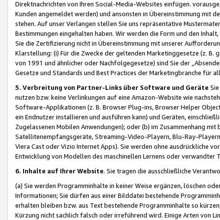
Direktnachrichten von Ihren Social-Media-Websites einfügen. vorausg
Kunden angemeldet werden) und ansonsten in Übereinstimmung mit der
stehen. Auf unser Verlangen stellen Sie uns repräsentative Mustermater
Bestimmungen eingehalten haben. Wir werden die Form und den Inhalt, di
Sie die Zertifizierung nicht in Übereinstimmung mit unserer Aufforderu
Klarstellung: (i) Für die Zwecke der geltenden Marketinggesetze (z. 
von 1991 und ähnlicher oder Nachfolgegesetze) sind Sie der „Absender“ j
Gesetze und Standards und Best Practices der Marketingbranche für 
5. Verbreitung von Partner-Links über Software und Geräte
Sie
nutzen bzw. keine Verlinkungen auf eine Amazon-Website wie nachsteh
Software-Applikationen (z. B. Browser Plug-ins, Browser Helper Objec
ein Endnutzer installieren und ausführen kann) und Geräten, einschlie
Zugelassenen Mobilen Anwendungen); oder (b) im Zusammenhang mit bzw.
Satellitenempfangsgeräte, Streaming-Video-Playern, Blu-Ray-Playern 
Viera Cast oder Vizio Internet Apps). Sie werden ohne ausdrückliche v
Entwicklung von Modellen des maschinellen Lernens oder verwandter 
6. Inhalte auf Ihrer Website
. Sie tragen die ausschließliche Verantwo
(a) Sie werden Programminhalte in keiner Weise ergänzen, löschen oder
Informationen; Sie dürfen aus einer Bilddatei bestehende Programminhal
erhalten bleiben bzw. aus Text bestehende Programminhalte so kürzen, 
Kürzung nicht sachlich falsch oder irreführend wird. Einige Arten von L