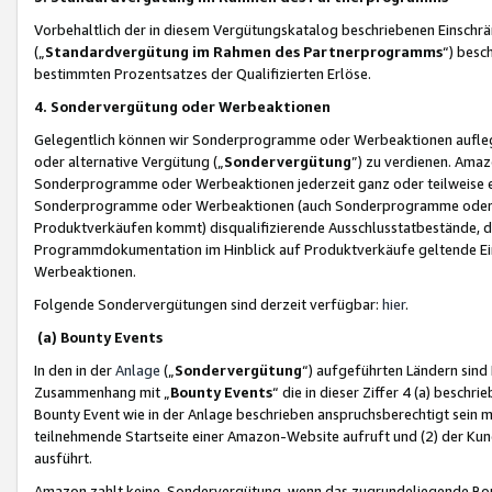
Vorbehaltlich der in diesem Vergütungskatalog beschriebenen Einschr
(„
Standardvergütung im Rahmen des Partnerprogramms
“) besc
bestimmten Prozentsatzes der Qualifizierten Erlöse.
4. Sondervergütung oder Werbeaktionen
Gelegentlich können wir Sonderprogramme oder Werbeaktionen auflegen,
oder alternative Vergütung („
Sondervergütung
”) zu verdienen. Amazo
Sonderprogramme oder Werbeaktionen jederzeit ganz oder teilweise einz
Sonderprogramme oder Werbeaktionen (auch Sonderprogramme oder We
Produktverkäufen kommt) disqualifizierende Ausschlusstatbestände, di
Programmdokumentation im Hinblick auf Produktverkäufe geltende E
Werbeaktionen.
Folgende Sondervergütungen sind derzeit verfügbar:
hier
.
(a) Bounty Events
In den in der
Anlage
(„
Sondervergütung
“) aufgeführten Ländern sind
Zusammenhang mit „
Bounty Events
“ die in dieser Ziffer 4 (a) besch
Bounty Event wie in der Anlage beschrieben anspruchsberechtigt sein mu
teilnehmende Startseite einer Amazon-Website aufruft und (2) der Kun
ausführt.
Amazon zahlt keine Sondervergütung, wenn das zugrundeliegende Boun