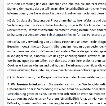
(c) für die Erstellung und das Einstellen von Inhalten, die auf Ihrer We
Eignung der jeweils dargestellten Inhalte (einschließlich sämtlicher 
Informationen, die Sie in einen Partner-Link aufnehmen oder mit diese
(d) dafür, dass die Nutzung der Programminhalte, Ihrer Website und des 
Verletzung oder missbräuchliche Ausübung unserer Rechte bzw. der Recht
Markenrechte, Datenschutzrechte, Veröffentlichungsrechte oder anderer
Einhaltung der
Amazon Anti-Fälschungsrichtlinien für das Partnerpro
(e) dafür, die Verwendung von Cookies, Pixeln und anderen Technologien
Besuchern gesammelten Daten in Übereinstimmung mit den geltenden Ge
und angemessen darzustellen und auf andere Weise die geltenden geset
in sonstiger Weise, einschließlich des ggf. anzuzeigenden Hinweises, d
Werbeanzeigen bereitstellen, von den Besuchern Ihrer Website unmitte
Cookies erkennen können und dafür, dass Sie Informationen über die v
Online-Werbung bereitstellen, soweit nach den anwendbaren gesetzlic
(f) für Ihre Nutzung, der Programminhalte und der Amazon-Marken, u
4. Werbeeinschränkungen.
Sie werden sich nicht an Werbe-, Market
Unternehmen oder in Verbindung mit einer Amazon-Website oder dem Pa
Vereinbarung
gestattet sind. Sie werden sich nicht an Werbeaktivitäten
Logos von uns oder unseren Partnern (einschließlich Amazon-Marken), 
E-Books, physischen Postsendungen, physischen Dokumenten oder in 