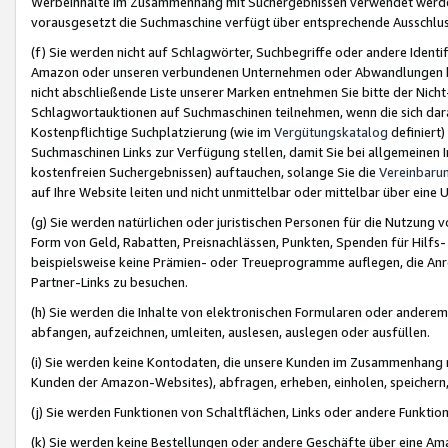
Werbeinhalte im Zusammenhang mit Suchergebnissen verwendet werden,
vorausgesetzt die Suchmaschine verfügt über entsprechende Ausschlu
(f) Sie werden nicht auf Schlagwörter, Suchbegriffe oder andere Ident
Amazon oder unseren verbundenen Unternehmen oder Abwandlungen bzw
nicht abschließende Liste unserer Marken entnehmen Sie bitte der Nich
Schlagwortauktionen auf Suchmaschinen teilnehmen, wenn die sich da
Kostenpflichtige Suchplatzierung (wie im
Vergütungskatalog
definiert
Suchmaschinen Links zur Verfügung stellen, damit Sie bei allgemeinen I
kostenfreien Suchergebnissen) auftauchen, solange Sie die
Vereinbaru
auf Ihre Website leiten und nicht unmittelbar oder mittelbar über eine
(g) Sie werden natürlichen oder juristischen Personen für die Nutzung 
Form von Geld, Rabatten, Preisnachlässen, Punkten, Spenden für Hilfs
beispielsweise keine Prämien- oder Treueprogramme auflegen, die Anrei
Partner-Links zu besuchen.
(h) Sie werden die Inhalte von elektronischen Formularen oder anderem M
abfangen, aufzeichnen, umleiten, auslesen, auslegen oder ausfüllen.
(i) Sie werden keine Kontodaten, die unsere Kunden im Zusammenhang 
Kunden der Amazon-Websites), abfragen, erheben, einholen, speichern,
(j) Sie werden Funktionen von Schaltflächen, Links oder andere Funkti
(k) Sie werden keine Bestellungen oder andere Geschäfte über eine Ama