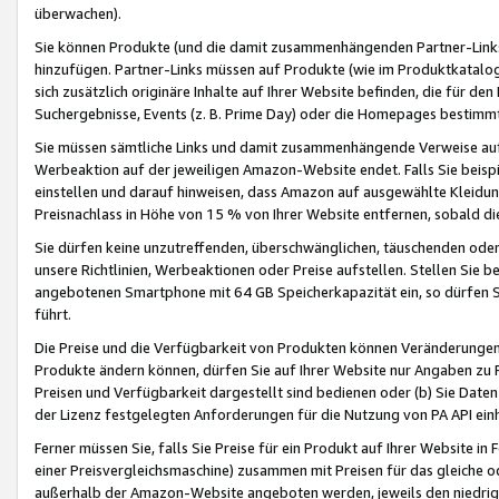
überwachen).
Sie können Produkte (und die damit zusammenhängenden Partner-Links)
hinzufügen. Partner-Links müssen auf Produkte (wie im Produktkatalog de
sich zusätzlich originäre Inhalte auf Ihrer Website befinden, die für 
Suchergebnisse, Events (z. B. Prime Day) oder die Homepages bestimmte
Sie müssen sämtliche Links und damit zusammenhängende Verweise auf z
Werbeaktion auf der jeweiligen Amazon-Website endet. Falls Sie beisp
einstellen und darauf hinweisen, dass Amazon auf ausgewählte Kleidun
Preisnachlass in Höhe von 15 % von Ihrer Website entfernen, sobald di
Sie dürfen keine unzutreffenden, überschwänglichen, täuschenden od
unsere Richtlinien, Werbeaktionen oder Preise aufstellen. Stellen Sie 
angebotenen Smartphone mit 64 GB Speicherkapazität ein, so dürfen S
führt.
Die Preise und die Verfügbarkeit von Produkten können Veränderungen 
Produkte ändern können, dürfen Sie auf Ihrer Website nur Angaben zu P
Preisen und Verfügbarkeit dargestellt sind bedienen oder (b) Sie Daten
der Lizenz festgelegten Anforderungen für die Nutzung von PA API einh
Ferner müssen Sie, falls Sie Preise für ein Produkt auf Ihrer Website in 
einer Preisvergleichsmaschine) zusammen mit Preisen für das gleiche o
außerhalb der Amazon-Website angeboten werden, jeweils den niedrigst