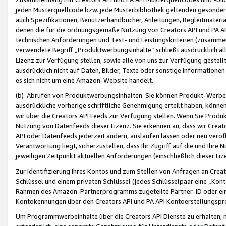
jeden Musterquellcode bzw. jede Musterbibliothek geltenden gesonder
auch Spezifikationen, Benutzerhandbücher, Anleitungen, Begleitmaterial
denen die für die ordnungsgemäße Nutzung von Creators API und PA A
technischen Anforderungen und Test- und Leistungskriterien (zusammen
verwendete Begriff „Produktwerbungsinhalte“ schließt ausdrücklich al
Lizenz zur Verfügung stellen, sowie alle von uns zur Verfügung gestel
ausdrücklich nicht auf Daten, Bilder, Texte oder sonstige Informatione
es sich nicht um eine Amazon-Website handelt.
(b) Abrufen von Produktwerbungsinhalten. Sie können Produkt-Werbein
ausdrückliche vorherige schriftliche Genehmigung erteilt haben, könn
wir über die Creators API Feeds zur Verfügung stellen. Wenn Sie Produk
Nutzung von Datenfeeds dieser Lizenz. Sie erkennen an, dass wir Creat
API oder Datenfeeds jederzeit ändern, auslaufen lassen oder neu veröffe
Verantwortung liegt, sicherzustellen, dass Ihr Zugriff auf die und Ihr
jeweiligen Zeitpunkt aktuellen Anforderungen (einschließlich dieser Liz
Zur Identifizierung Ihres Kontos und zum Stellen von Anfragen an Crea
Schlüssel und einem privaten Schlüssel (jedes Schlüsselpaar eine „Kon
Rahmen des Amazon-Partnerprogramms zugeteilte Partner-ID oder ein
Kontokennungen über den Creators API und PA API Kontoerstellungspro
Um Programmwerbeinhalte über die Creators API Dienste zu erhalten, m