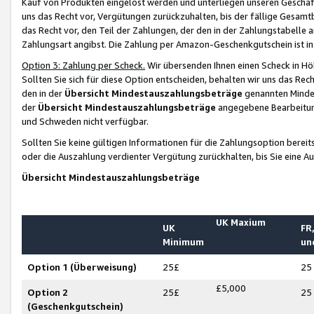
Kauf von Produkten eingelöst werden und unterliegen unseren Geschäf
uns das Recht vor, Vergütungen zurückzuhalten, bis der fällige Gesamt
das Recht vor, den Teil der Zahlungen, der den in der Zahlungstabelle 
Zahlungsart angibst. Die Zahlung per Amazon-Geschenkgutschein ist in
Option 3: Zahlung per Scheck.
Wir übersenden Ihnen einen Scheck in Höh
Sollten Sie sich für diese Option entscheiden, behalten wir uns das Rec
den in der
Übersicht Mindestauszahlungsbeträge
genannten Mindest
der
Übersicht Mindestauszahlungsbeträge
angegebene Bearbeitung
und Schweden nicht verfügbar.
Sollten Sie keine gültigen Informationen für die Zahlungsoption bereit
oder die Auszahlung verdienter Vergütung zurückhalten, bis Sie eine A
Übersicht Mindestauszahlungsbeträge
UK Maxium
UK
FR,
Minimum
un
Option 1 (Überweisung)
25£
25
£5,000
Option 2
25£
25
(Geschenkgutschein)