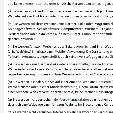
und keine andere natürliche oder juristische Person dazu ermächtigen, a
(l) Sie werden alle Handlungen unterlassen, die nach vernünftigem Erme
Website, auf der Funktionen oder Transaktionen (zum Beispiel suchen, s
(m) Sie werden auf Ihrer Website keine Partner-Links oder Programmin
Spionagesoftware, Schadsoftware, Computerviren, Würmern, Trojaner
Herunterladen oder Installieren auf einem Nutzer-Computer oder ande
genehmigt wurden.
(n) Sie werden Amazon-Websites oder Teile davon nicht auf Ihrer Websi
(z. B., WebView) innerhalb einer Mobilen Anwendung. Die Darstellung ein
Teilnahmevoraussetzungen stellt jedoch keinen Verstoß gegen diese Zif
(o) Sie werden keine Partner-Links oder andere Inhalte, die eine Am
Werbeseiten oder Layer-Werbung einstellen oder bereitstellen, mit Au
bewerben, die eng mit dem auf Ihrer Website befindlichen Material z
(p) Sie werden in Inhalte, die Sie auf einer Amazon-Website platzier
Werbediensten oder in einer Kundenbewertung, einem Forum, einem Wun
einer Amazon-Website verfügbaren Kontext) keine Partner-Links integr
(q) Sie werden nicht versuchen, den
Vergütungskatalog
zu umgehen oder
dass sich eine Webpage einer Amazon-Website im Browser eines Kunden 
(r) Sie werden nicht versuchen, Internetverkehr (Traffic) oder Vergü