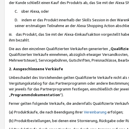
der Kunde schließt einen Kauf des Produkts ab, das Sie mit der Alexa 
C. über Alexa, oder
D. indem er das Produkt innerhalb der Skills Session in den Waren
seiner erstmaligen Teilnahme an der Alexa Shopping Action abschlie
iii. das Produkt, das Sie mit der Alexa-Einkaufsaktion vorgestellt ha
ihm bezahlt.
Die aus den einzelnen Qualifizierten Verkäufen generierten „
Qualifizi
Qualifizierten Verkäufe einnehmen, abzüglich etwaiger Versandkosten
Mehrwertsteuer), Servicegebühren, Gutschriften, Preisnachlässe, Bear
2. Ausgeschlossene Verkäufe
Unbeschadet des Vorstehenden gelten Qualifizierte Verkäufe nicht als
Vergütungskatalog für das Partnerprogramm oder andere Bestimmungen,
wir jeweils für das Partnerprogramm festlegen, einschließlich der jewe
„
Programmdokumentation
“).
Ferner gelten folgende Verkäufe, die andernfalls Qualifizierte Verkä
(a) Produktkäufe, die nach Beendigung Ihrer
Vereinbarung
erfolgen;
(b) Produktbestellungen, bei denen eine Stornierung, Rückgabe oder R