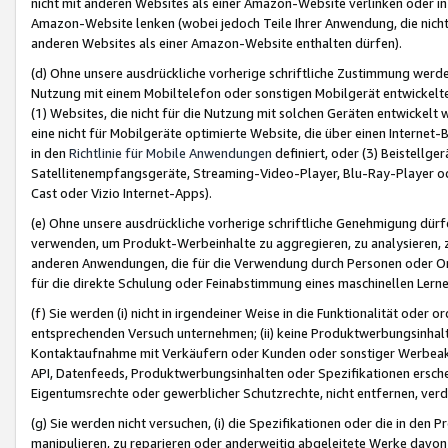
nicht mit anderen Websites als einer Amazon-Website verlinken oder i
Amazon-Website lenken (wobei jedoch Teile Ihrer Anwendung, die nich
anderen Websites als einer Amazon-Website enthalten dürfen).
(d) Ohne unsere ausdrückliche vorherige schriftliche Zustimmung werd
Nutzung mit einem Mobiltelefon oder sonstigen Mobilgerät entwickelt
(1) Websites, die nicht für die Nutzung mit solchen Geräten entwickelt
eine nicht für Mobilgeräte optimierte Website, die über einen Interne
in den
Richtlinie für Mobile Anwendungen
definiert, oder (3) Beistellge
Satellitenempfangsgeräte, Streaming-Video-Player, Blu-Ray-Player ode
Cast oder Vizio Internet-Apps).
(e) Ohne unsere ausdrückliche vorherige schriftliche Genehmigung dürfe
verwenden, um Produkt-Werbeinhalte zu aggregieren, zu analysieren, 
anderen Anwendungen, die für die Verwendung durch Personen oder Or
für die direkte Schulung oder Feinabstimmung eines maschinellen Lern
(f) Sie werden (i) nicht in irgendeiner Weise in die Funktionalität ode
entsprechenden Versuch unternehmen; (ii) keine Produktwerbungsinha
Kontaktaufnahme mit Verkäufern oder Kunden oder sonstiger Werbeaktiv
API, Datenfeeds, Produktwerbungsinhalten oder Spezifikationen erschei
Eigentumsrechte oder gewerblicher Schutzrechte, nicht entfernen, verd
(g) Sie werden nicht versuchen, (i) die Spezifikationen oder die in de
manipulieren, zu reparieren oder anderweitig abgeleitete Werke davon z