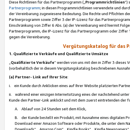
Diese Richtlinien für das Partnerprogramm („
Programmrichtlinien
“)
Partnerprogramm
; in diesen Programmrichtlinien verwendete und durch
der Vereinbarung zugewiesene Bedeutung. Die Rechte und Pflichten de
Partnerprogramm sowie Ziffer 3 der IP-Lizenz für das Partnerprogram
Einschränkung von Ziffer 6 Abs. (a) der Vereinbarung wird hiermit Fol
Partnerprogramm, die IP-Lizenz für das Partnerprogramm oder Ziffer 1
gegen die Vereinbarung.
Vergütungskatalog für das 
1. Qualifizierte Verkäufe und Qualifizierte Umsätze
„
Qualifizierte Verkäufe
“ werden von uns mit den in Ziffer 3 diese
(vorbehaltlich der in diesem Vergütungskatalog beschriebenen Ausnah
(a) Partner- Link auf Ihrer Site
:
i. ein Kunde durch Anklicken eines auf Ihrer Website platzierten Part
ii. während einer einzigen Internetsitzung eines der nachstehend unter (i)
Kunde den Partner-Link anklickt und mit dem zuerst eintretenden der f
A. Ablauf von 24 Stunden seit dem Klick,
B. der Kunde bestellt ein Produkt, mit Ausnahme eines digitalen P
Download einer Amazon Software oder Produkte, die unter dem N
Downloads“, „Amazon Coin“, „Kindle Books“, „Kindle Newspapers“, „