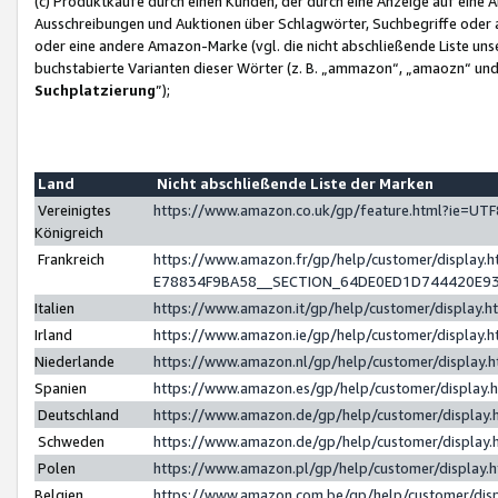
(c) Produktkäufe durch einen Kunden, der durch eine Anzeige auf eine 
Ausschreibungen und Auktionen über Schlagwörter, Suchbegriffe oder 
oder eine andere Amazon-Marke (vgl. die nicht abschließende Liste un
buchstabierte Varianten dieser Wörter (z. B. „ammazon“, „amaozn“ und „
Suchplatzierung
”);
Land
Nicht abschließende Liste der Marken
Vereinigtes
https://www.amazon.co.uk/gp/feature.html?ie=U
Königreich
Frankreich
https://www.amazon.fr/gp/help/customer/displa
E78834F9BA58__SECTION_64DE0ED1D744420E9
Italien
https://www.amazon.it/gp/help/customer/display
Irland
https://www.amazon.ie/gp/help/customer/displa
Niederlande
https://www.amazon.nl/gp/help/customer/display
Spanien
https://www.amazon.es/gp/help/customer/display
Deutschland
https://www.amazon.de/gp/help/customer/displa
Schweden
https://www.amazon.de/gp/help/customer/displa
Polen
https://www.amazon.pl/gp/help/customer/display
Belgien
https://www.amazon.com.be/gp/help/customer/d