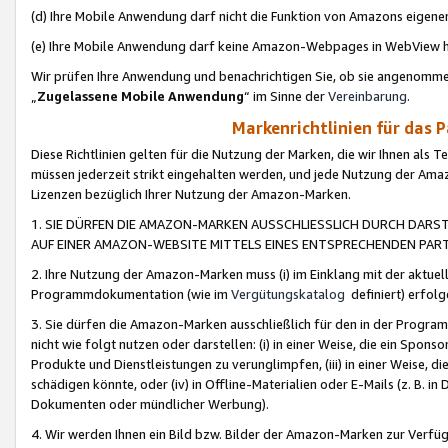
(d) Ihre Mobile Anwendung darf nicht die Funktion von Amazons eige
(e) Ihre Mobile Anwendung darf keine Amazon-Webpages in WebView 
Wir prüfen Ihre Anwendung und benachrichtigen Sie, ob sie angenomm
„
Zugelassene Mobile Anwendung
“ im Sinne der
Vereinbarung
.
Markenrichtlinien für das 
Diese Richtlinien gelten für die Nutzung der Marken, die wir Ihnen als 
müssen jederzeit strikt eingehalten werden, und jede Nutzung der Ama
Lizenzen bezüglich Ihrer Nutzung der Amazon-Marken.
1. SIE DÜRFEN DIE AMAZON-MARKEN AUSSCHLIESSLICH DURCH DARS
AUF EINER AMAZON-WEBSITE MITTELS EINES ENTSPRECHENDEN PART
2. Ihre Nutzung der Amazon-Marken muss (i) im Einklang mit der aktuells
Programmdokumentation (wie im
Vergütungskatalog
definiert) erfolg
3. Sie dürfen die Amazon-Marken ausschließlich für den in der Progr
nicht wie folgt nutzen oder darstellen: (i) in einer Weise, die ein Spo
Produkte und Dienstleistungen zu verunglimpfen, (iii) in einer Weise
schädigen könnte, oder (iv) in Offline-Materialien oder E-Mails (z. B.
Dokumenten oder mündlicher Werbung).
4. Wir werden Ihnen ein Bild bzw. Bilder der Amazon-Marken zur Verfüg