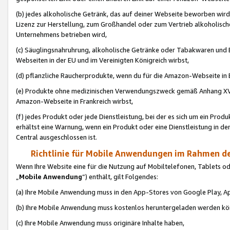
(b) jedes alkoholische Getränk, das auf deiner Webseite beworben wird
Lizenz zur Herstellung, zum Großhandel oder zum Vertrieb alkoholisch
Unternehmens betrieben wird,
(c) Säuglingsnahruhrung, alkoholische Getränke oder Tabakwaren und E
Webseiten in der EU und im Vereinigten Königreich wirbst,
(d) pflanzliche Raucherprodukte, wenn du für die Amazon-Webseite in B
(e) Produkte ohne medizinischen Verwendungszweck gemäß Anhang XVI 
Amazon-Webseite in Frankreich wirbst,
(f) jedes Produkt oder jede Dienstleistung, bei der es sich um ein Prod
erhältst eine Warnung, wenn ein Produkt oder eine Dienstleistung in de
Central ausgeschlossen ist.
Richtlinie für Mobile Anwendungen im Rahmen de
Wenn Ihre Website eine für die Nutzung auf Mobiltelefonen, Tablets 
„
Mobile Anwendung
“) enthält, gilt Folgendes:
(a) Ihre Mobile Anwendung muss in den App-Stores von Google Play, A
(b) Ihre Mobile Anwendung muss kostenlos heruntergeladen werden könn
(c) Ihre Mobile Anwendung muss originäre Inhalte haben,