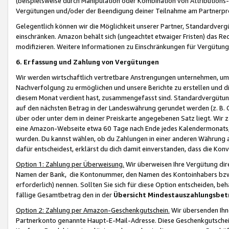
(beispielsweise durch Manipulation oder Kombination von Attributions-
Vergütungen und/oder der Beendigung deiner Teilnahme am Partnerp
Gelegentlich können wir die Möglichkeit unserer Partner, Standardv
einschränken. Amazon behält sich (ungeachtet etwaiger Fristen) das Re
modifizieren. Weitere Informationen zu Einschränkungen für Vergütung
6. Erfassung und Zahlung von Vergütungen
Wir werden wirtschaftlich vertretbare Anstrengungen unternehmen, um 
Nachverfolgung zu ermöglichen und unsere Berichte zu erstellen und di
diesem Monat verdient hast, zusammengefasst sind. Standardvergütung
auf den nächsten Betrag in der Landeswährung gerundet werden (z. B. C
über oder unter dem in deiner Preiskarte angegebenen Satz liegt. Wir
eine Amazon-Webseite etwa 60 Tage nach Ende jedes Kalendermonats, i
wurden. Du kannst wählen, ob du Zahlungen in einer anderen Währung
dafür entscheidest, erklärst du dich damit einverstanden, dass die K
Option 1: Zahlung per Überweisung.
Wir überweisen Ihre Vergütung dir
Namen der Bank, die Kontonummer, den Namen des Kontoinhabers bzw. a
erforderlich) nennen. Sollten Sie sich für diese Option entscheiden, be
fällige Gesamtbetrag den in der
Übersicht Mindestauszahlungsbet
Option 2: Zahlung per Amazon-Geschenkgutschein.
Wir übersenden Ihne
Partnerkonto genannte Haupt-E-Mail-Adresse. Diese Geschenkgutschei