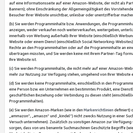
auf eine Informationsseite auf einer Amazon-Website, der nicht als Part
Bannern); ohne Einschränkung der Allgemeingültigkeit des Vorstehende
Besucher Ihrer Website unsichtbar, unlesbar oder unentzifferbar mache
(b) Sie werden Programminhalte bzw. Anwendungen, die Programminhalt
anzeigen, weder verkaufen noch weiterverkaufen, weitergeben, unterli
innerhalb von Werbung außerhalb Ihrer Website (einschließlich Werbun
Website oder einem Dienst (einschließlich Social Networking-Website
Rechte an den Programminhalten oder auf die Programminhalte an eine a
übertragen müssten, und Sie werden keine mit Ihrem Partner-Tag formati
Ihre Website ist.
(c) Sie werden Programminhalte, die nicht mehr auf einer Amazon-Websit
mehr zur Nutzung zur Verfügung stehen, umgehend von Ihrer Website e
(d) Sie werden keine Programminhalte, einschließlich in den Programmin
eine Person bzw. ein Unternehmen ein bestimmtes Produkt, eine Dienstle
geschäftlichen Beziehung oder Verbindung zu diesen steht (einschließli
Programminhalten).
(e) Sie werden Amazon-Marken (wie in den
Markenrichtlinien
definiert) 
„ammazon“, „amaozn“ und „kindel“) nicht zwecks Nutzung in einer Suc
Versuch unternehmen). Zusätzlich zu sonstigen Amazon zur Verfügung 
sorgen, dass von uns benannte Suchmaschinen Geschützte Begriffe (wie 