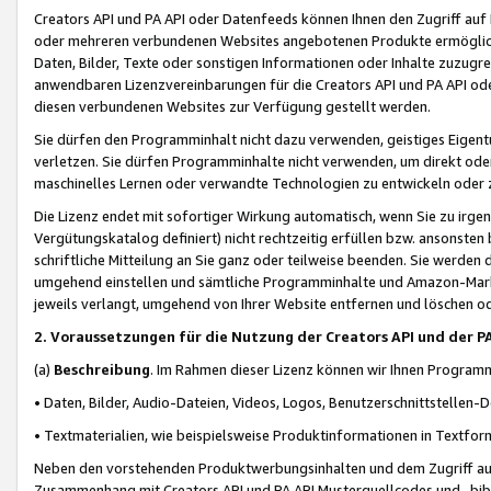
Creators API und PA API oder Datenfeeds können Ihnen den Zugriff auf D
oder mehreren verbundenen Websites angebotenen Produkte ermögliche
Daten, Bilder, Texte oder sonstigen Informationen oder Inhalte zuzugre
anwendbaren Lizenzvereinbarungen für die Creators API und PA API od
diesen verbundenen Websites zur Verfügung gestellt werden.
Sie dürfen den Programminhalt nicht dazu verwenden, geistiges Eigent
verletzen. Sie dürfen Programminhalte nicht verwenden, um direkt ode
maschinelles Lernen oder verwandte Technologien zu entwickeln oder zu
Die Lizenz endet mit sofortiger Wirkung automatisch, wenn Sie zu irg
Vergütungskatalog definiert) nicht rechtzeitig erfüllen bzw. ansonsten
schriftliche Mitteilung an Sie ganz oder teilweise beenden. Sie werden
umgehend einstellen und sämtliche Programminhalte und Amazon-Marke
jeweils verlangt, umgehend von Ihrer Website entfernen und löschen od
2. Voraussetzungen für die Nutzung der Creators API und der P
(a)
Beschreibung
. Im Rahmen dieser Lizenz können wir Ihnen Programmi
• Daten, Bilder, Audio-Dateien, Videos, Logos, Benutzerschnittstellen-
• Textmaterialien, wie beispielsweise Produktinformationen in Textfor
Neben den vorstehenden Produktwerbungsinhalten und dem Zugriff auf 
Zusammenhang mit Creators API und PA API Musterquellcodes und -bibli