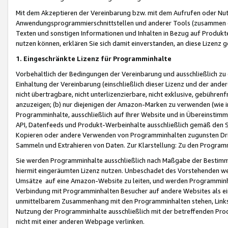
Mit dem Akzeptieren der Vereinbarung bzw. mit dem Aufrufen oder Nutz
Anwendungsprogrammierschnittstellen und anderer Tools (zusammen die
Texten und sonstigen Informationen und Inhalten in Bezug auf Produkte
nutzen können, erklären Sie sich damit einverstanden, an diese Lizenz 
1. Eingeschränkte Lizenz für Programminhalte
Vorbehaltlich der Bedingungen der Vereinbarung und ausschließlich z
Einhaltung der Vereinbarung (einschließlich dieser Lizenz und der ande
nicht übertragbare, nicht unterlizenzierbare, nicht exklusive, gebühren
anzuzeigen; (b) nur diejenigen der Amazon-Marken zu verwenden (wie in 
Programminhalte, ausschließlich auf Ihrer Website und in Übereinstimmu
API, Datenfeeds und Produkt-Werbeinhalte ausschließlich gemäß den Spe
Kopieren oder andere Verwenden von Programminhalten zugunsten Dri
Sammeln und Extrahieren von Daten. Zur Klarstellung: Zu den Program
Sie werden Programminhalte ausschließlich nach Maßgabe der Besti
hiermit eingeräumten Lizenz nutzen. Unbeschadet des Vorstehenden we
Umsätze auf eine Amazon-Website zu leiten, und werden Programminhal
Verbindung mit Programminhalten Besucher auf andere Websites als ein
unmittelbarem Zusammenhang mit den Programminhalten stehen, Links z
Nutzung der Programminhalte ausschließlich mit der betreffenden Pr
nicht mit einer anderen Webpage verlinken.