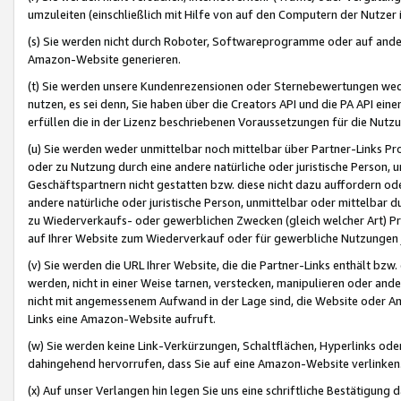
umzuleiten (einschließlich mit Hilfe von auf den Computern der Nutzer i
(s) Sie werden nicht durch Roboter, Softwareprogramme oder auf andere
Amazon-Website generieren.
(t) Sie werden unsere Kundenrezensionen oder Sternebewertungen wed
nutzen, es sei denn, Sie haben über die Creators API und die PA API e
erfüllen die in der Lizenz beschriebenen Voraussetzungen für die Nutzu
(u) Sie werden weder unmittelbar noch mittelbar über Partner-Links P
oder zu Nutzung durch eine andere natürliche oder juristische Person,
Geschäftspartnern nicht gestatten bzw. diese nicht dazu auffordern od
andere natürliche oder juristische Person, unmittelbar oder mittelbar
zu Wiederverkaufs- oder gewerblichen Zwecken (gleich welcher Art) 
auf Ihrer Website zum Wiederverkauf oder für gewerbliche Nutzungen 
(v) Sie werden die URL Ihrer Website, die die Partner-Links enthält b
werden, nicht in einer Weise tarnen, verstecken, manipulieren oder and
nicht mit angemessenem Aufwand in der Lage sind, die Website oder A
Links eine Amazon-Website aufruft.
(w) Sie werden keine Link-Verkürzungen, Schaltflächen, Hyperlinks ode
dahingehend hervorrufen, dass Sie auf eine Amazon-Website verlinken
(x) Auf unser Verlangen hin legen Sie uns eine schriftliche Bestätigung