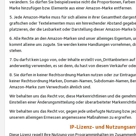
verändern. So dürfen Sie beispielsweise nicht die Proportionen, Farb
Marke hinzufügen bzw. Elemente aus einer Amazon-Marke entfernen.
5. Jede Amazon-Marke muss für sich alleine in ihrer Gesamtheit darge
grafischen oder Textelementen muss ein hinreichender Abstand gegebe
platzieren, der die Lesbarkeit oder Darstellung dieser Amazon-Marke b
6. Alle Rechte an den Amazon-Marken sind unser alleiniges Eigentum, 
kommt alleine uns zugute. Sie werden keine Handlungen vornehmen, 
stehen.
7. Du darfst kein Logo von, oder Inhalte erstellt von,
Drittanbietern au
anderweitig verwenden, es sei denn, du hast von diesem Verkäufer oder
8. Sie dürfen in keiner Rechtsordnung Marken nutzen oder zur Eintragu
keiner Rechtsordnung Marken, Domain-Namen, Subdomain-Namen, Benu
Amazon-Marke zum Verwechseln ähnlich sind.
Wir behalten uns das Recht vor, diese Markenrichtlinien und die gene
Einstellen einer Änderungsmitteilung oder überarbeiteter Markenricht
Wir behalten uns das Recht vor, gegen jede unbefugte Nutzung bzw. jede 
unserem alleinigen Ermessen angemessene Maßnahmen zu ergreifen.
IP-Lizenz- und Nutzungsan
Diese Lizenz regelt Ihre Nutzung von Programminhalten im Zusammen