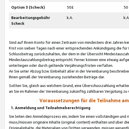
Option 3 (Scheck)
50£
50
Bearbeitungsgebühr
k.A.
k.A
Scheck
Sind auf Ihrem Konto für einen Zeitraum von mindestens drei Jahren kein
Frist von sieben Tagen nach einer entsprechenden Ankündigung die für
Schlussbetrag zurückzuhalten, der dem in der Übersicht Mindestausz
Mindestauszahlungsbetrag entspricht. Ferner können eine etwaig aufg
unterliegen oder durch geltende Verjährungsfristen verfallen.
An Sie unter Abzug bzw. Einbehalt aller in der Vereinbarung beschrieb
Ihnen gemäß der Vereinbarung zustehenden Beträge dar.
Sollten Sie, gleich aus welchem Grund, eine Überschusszahlung erhalte
an Sie im Rahmen der Vereinbarung zukünftig zahlbaren Vergütung zu 
Voraussetzungen für die Teilnahme a
1. Anmeldung und Teilnahmeberechtigung
Sie leiten den Anmeldeprozess ein, indem Sie einen vollständigen und 
muss/müssen originäre Inhalte (original content) enthalten und über d
Originalinhalte, die Materialien von Dritten verwenden, müssen wese