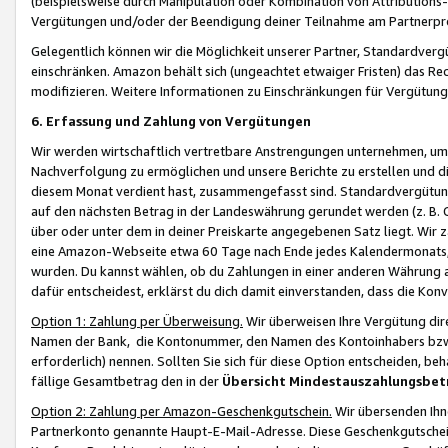
(beispielsweise durch Manipulation oder Kombination von Attributions-
Vergütungen und/oder der Beendigung deiner Teilnahme am Partnerp
Gelegentlich können wir die Möglichkeit unserer Partner, Standardv
einschränken. Amazon behält sich (ungeachtet etwaiger Fristen) das Re
modifizieren. Weitere Informationen zu Einschränkungen für Vergütung
6. Erfassung und Zahlung von Vergütungen
Wir werden wirtschaftlich vertretbare Anstrengungen unternehmen, um 
Nachverfolgung zu ermöglichen und unsere Berichte zu erstellen und di
diesem Monat verdient hast, zusammengefasst sind. Standardvergütung
auf den nächsten Betrag in der Landeswährung gerundet werden (z. B. C
über oder unter dem in deiner Preiskarte angegebenen Satz liegt. Wir
eine Amazon-Webseite etwa 60 Tage nach Ende jedes Kalendermonats, i
wurden. Du kannst wählen, ob du Zahlungen in einer anderen Währung
dafür entscheidest, erklärst du dich damit einverstanden, dass die K
Option 1: Zahlung per Überweisung.
Wir überweisen Ihre Vergütung dir
Namen der Bank, die Kontonummer, den Namen des Kontoinhabers bzw. a
erforderlich) nennen. Sollten Sie sich für diese Option entscheiden, be
fällige Gesamtbetrag den in der
Übersicht Mindestauszahlungsbet
Option 2: Zahlung per Amazon-Geschenkgutschein.
Wir übersenden Ihne
Partnerkonto genannte Haupt-E-Mail-Adresse. Diese Geschenkgutschei