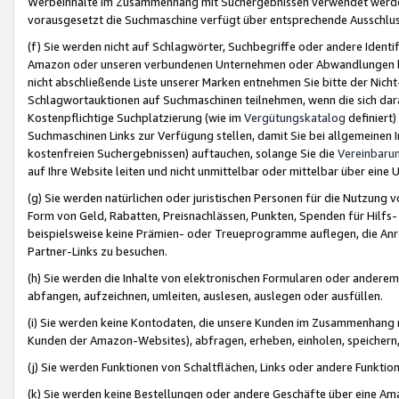
Werbeinhalte im Zusammenhang mit Suchergebnissen verwendet werden,
vorausgesetzt die Suchmaschine verfügt über entsprechende Ausschlu
(f) Sie werden nicht auf Schlagwörter, Suchbegriffe oder andere Ident
Amazon oder unseren verbundenen Unternehmen oder Abwandlungen bzw
nicht abschließende Liste unserer Marken entnehmen Sie bitte der Nich
Schlagwortauktionen auf Suchmaschinen teilnehmen, wenn die sich da
Kostenpflichtige Suchplatzierung (wie im
Vergütungskatalog
definiert
Suchmaschinen Links zur Verfügung stellen, damit Sie bei allgemeinen I
kostenfreien Suchergebnissen) auftauchen, solange Sie die
Vereinbaru
auf Ihre Website leiten und nicht unmittelbar oder mittelbar über eine
(g) Sie werden natürlichen oder juristischen Personen für die Nutzung 
Form von Geld, Rabatten, Preisnachlässen, Punkten, Spenden für Hilfs
beispielsweise keine Prämien- oder Treueprogramme auflegen, die Anrei
Partner-Links zu besuchen.
(h) Sie werden die Inhalte von elektronischen Formularen oder anderem M
abfangen, aufzeichnen, umleiten, auslesen, auslegen oder ausfüllen.
(i) Sie werden keine Kontodaten, die unsere Kunden im Zusammenhang 
Kunden der Amazon-Websites), abfragen, erheben, einholen, speichern,
(j) Sie werden Funktionen von Schaltflächen, Links oder andere Funkti
(k) Sie werden keine Bestellungen oder andere Geschäfte über eine Ama