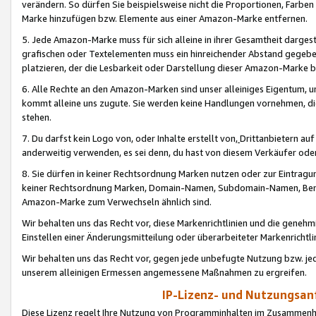
verändern. So dürfen Sie beispielsweise nicht die Proportionen, Farb
Marke hinzufügen bzw. Elemente aus einer Amazon-Marke entfernen.
5. Jede Amazon-Marke muss für sich alleine in ihrer Gesamtheit darge
grafischen oder Textelementen muss ein hinreichender Abstand gegebe
platzieren, der die Lesbarkeit oder Darstellung dieser Amazon-Marke b
6. Alle Rechte an den Amazon-Marken sind unser alleiniges Eigentum, 
kommt alleine uns zugute. Sie werden keine Handlungen vornehmen, 
stehen.
7. Du darfst kein Logo von, oder Inhalte erstellt von,
Drittanbietern au
anderweitig verwenden, es sei denn, du hast von diesem Verkäufer oder
8. Sie dürfen in keiner Rechtsordnung Marken nutzen oder zur Eintragu
keiner Rechtsordnung Marken, Domain-Namen, Subdomain-Namen, Benu
Amazon-Marke zum Verwechseln ähnlich sind.
Wir behalten uns das Recht vor, diese Markenrichtlinien und die gene
Einstellen einer Änderungsmitteilung oder überarbeiteter Markenricht
Wir behalten uns das Recht vor, gegen jede unbefugte Nutzung bzw. jede 
unserem alleinigen Ermessen angemessene Maßnahmen zu ergreifen.
IP-Lizenz- und Nutzungsan
Diese Lizenz regelt Ihre Nutzung von Programminhalten im Zusammen