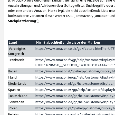
(c) Produktkäufe durch einen Kunden, der durch eine Anzeige auf eine 
Ausschreibungen und Auktionen über Schlagwörter, Suchbegriffe oder 
oder eine andere Amazon-Marke (vgl. die nicht abschließende Liste un
buchstabierte Varianten dieser Wörter (z. B. „ammazon“, „amaozn“ und „
Suchplatzierung
”);
Land
Nicht abschließende Liste der Marken
Vereinigtes
https://www.amazon.co.uk/gp/feature.html?ie=U
Königreich
Frankreich
https://www.amazon.fr/gp/help/customer/displa
E78834F9BA58__SECTION_64DE0ED1D744420E9
Italien
https://www.amazon.it/gp/help/customer/display
Irland
https://www.amazon.ie/gp/help/customer/displa
Niederlande
https://www.amazon.nl/gp/help/customer/display
Spanien
https://www.amazon.es/gp/help/customer/display
Deutschland
https://www.amazon.de/gp/help/customer/displa
Schweden
https://www.amazon.de/gp/help/customer/displa
Polen
https://www.amazon.pl/gp/help/customer/display
Belgien
https://www.amazon.com.be/gp/help/customer/d