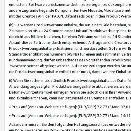
enthaltene Software zurückzuentwickeln, zu zerlegen, zu dekompilier
andere zugrunde liegende Komponenten (wie Modelle, Modellparameter
mit der Creators API, der PA API, Datenfeeds oder in den Produkt Werb
(h) Sie werden Produktwerbungsinhalte, die aus einem Bild bestehen, ni
Zeitraum von bis zu 24 Stunden einen Link auf Produktwerbungsinhalte
die nicht aus Bildern bestehen, für einen Zeitraum von bis zu 24 Stund
Ablauf dieses Zeitraums durch entsprechende Anfrage an die Creators 
Produktwerbungsinhalte aktualisieren und neu darstellen. Sofern wir Ih
Standardidentifikationsnummern (ASINs) für einen unbestimmten Zeitra
Kundenanwendung, dürfen unbeschadet des Vorstehenden Produktwerbu
Zwischenspeicher abgelegt werden. Auf unser Verlangen werden Sie un
die Produktwerbungsinhalte enthält oder nutzt, damit wir Ihre Einhalt
(i) Wenn Sie seltener als stündlich Produktwerbungsinhalte aus Datenfe
Anwendung angezeigten Produktwerbungsinhalte aktualisieren, werden 
Datums-/Uhrzeitstempel einfügen. Wenn Sie jedoch die in Ihrer Anwe
und aktualisiert haben, kann der Datumsteil des Stempels entfallen. Dies
• Preis auf [Amazon-Website einfügen]: [EUR/GBP] 32,77 (Stand 07.01.
• Preis auf [Amazon-Website einfügen]: [EUR/GBP] 32,77 (Stand 14:11 
Außerdem müssen Sie den folgenden Haftungsausschluss entweder neb
ein Pop-up-Fenster, ein Pop-up-Skript oder ein sonstiges vergleichba