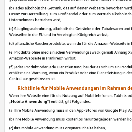
(b) jedes alkoholische Getränk, das auf deiner Webseite beworben wird
Lizenz zur Herstellung, zum Großhandel oder zum Vertrieb alkoholisch
Unternehmens betrieben wird,
(c) Säuglingsnahruhrung, alkoholische Getränke oder Tabakwaren und E
Webseiten in der EU und im Vereinigten Königreich wirbst,
(d) pflanzliche Raucherprodukte, wenn du für die Amazon-Webseite in B
(e) Produkte ohne medizinischen Verwendungszweck gemäß Anhang XVI 
Amazon-Webseite in Frankreich wirbst,
(f) jedes Produkt oder jede Dienstleistung, bei der es sich um ein Prod
erhältst eine Warnung, wenn ein Produkt oder eine Dienstleistung in de
Central ausgeschlossen ist.
Richtlinie für Mobile Anwendungen im Rahmen de
Wenn Ihre Website eine für die Nutzung auf Mobiltelefonen, Tablets 
„
Mobile Anwendung
“) enthält, gilt Folgendes:
(a) Ihre Mobile Anwendung muss in den App-Stores von Google Play, A
(b) Ihre Mobile Anwendung muss kostenlos heruntergeladen werden könn
(c) Ihre Mobile Anwendung muss originäre Inhalte haben,