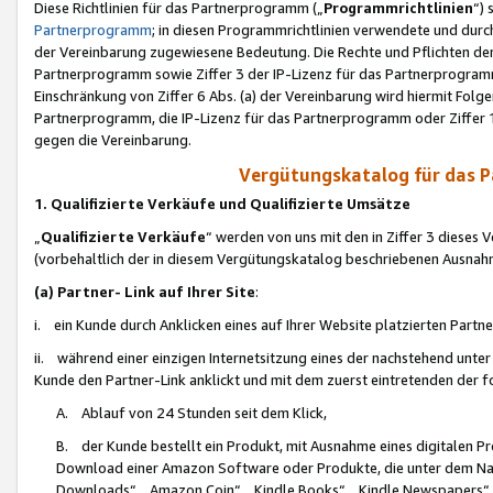
Diese Richtlinien für das Partnerprogramm („
Programmrichtlinien
“)
Partnerprogramm
; in diesen Programmrichtlinien verwendete und durch
der Vereinbarung zugewiesene Bedeutung. Die Rechte und Pflichten de
Partnerprogramm sowie Ziffer 3 der IP-Lizenz für das Partnerprogram
Einschränkung von Ziffer 6 Abs. (a) der Vereinbarung wird hiermit Fol
Partnerprogramm, die IP-Lizenz für das Partnerprogramm oder Ziffer 1
gegen die Vereinbarung.
Vergütungskatalog für das 
1. Qualifizierte Verkäufe und Qualifizierte Umsätze
„
Qualifizierte Verkäufe
“ werden von uns mit den in Ziffer 3 diese
(vorbehaltlich der in diesem Vergütungskatalog beschriebenen Ausnah
(a) Partner- Link auf Ihrer Site
:
i. ein Kunde durch Anklicken eines auf Ihrer Website platzierten Part
ii. während einer einzigen Internetsitzung eines der nachstehend unter (i)
Kunde den Partner-Link anklickt und mit dem zuerst eintretenden der f
A. Ablauf von 24 Stunden seit dem Klick,
B. der Kunde bestellt ein Produkt, mit Ausnahme eines digitalen P
Download einer Amazon Software oder Produkte, die unter dem N
Downloads“, „Amazon Coin“, „Kindle Books“, „Kindle Newspapers“, „