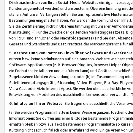
Direktnachrichten von Ihren Social-Media-Websites einfügen. vorausg
Kunden angemeldet werden) und ansonsten in Übereinstimmung mit der
stehen. Auf unser Verlangen stellen Sie uns repräsentative Mustermater
Bestimmungen eingehalten haben. Wir werden die Form und den Inhalt, di
Sie die Zertifizierung nicht in Übereinstimmung mit unserer Aufforderu
Klarstellung: (i) Für die Zwecke der geltenden Marketinggesetze (z. 
von 1991 und ähnlicher oder Nachfolgegesetze) sind Sie der „Absender“ j
Gesetze und Standards und Best Practices der Marketingbranche für 
5. Verbreitung von Partner-Links über Software und Geräte
Sie
nutzen bzw. keine Verlinkungen auf eine Amazon-Website wie nachsteh
Software-Applikationen (z. B. Browser Plug-ins, Browser Helper Objec
ein Endnutzer installieren und ausführen kann) und Geräten, einschlie
Zugelassenen Mobilen Anwendungen); oder (b) im Zusammenhang mit bzw.
Satellitenempfangsgeräte, Streaming-Video-Playern, Blu-Ray-Playern 
Viera Cast oder Vizio Internet Apps). Sie werden ohne ausdrückliche v
Entwicklung von Modellen des maschinellen Lernens oder verwandter 
6. Inhalte auf Ihrer Website
. Sie tragen die ausschließliche Verantwo
(a) Sie werden Programminhalte in keiner Weise ergänzen, löschen oder
Informationen; Sie dürfen aus einer Bilddatei bestehende Programminhal
erhalten bleiben bzw. aus Text bestehende Programminhalte so kürzen, 
Kürzung nicht sachlich falsch oder irreführend wird. Einige Arten von L