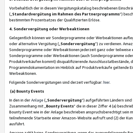
Vorbehaltlich der in diesem Vergütungskatalog beschriebenen Einschr
(„
Standardvergütung im Rahmen des Partnerprogramms
“) besc
bestimmten Prozentsatzes der Qualifizierten Erlöse.
4. Sondervergütung oder Werbeaktionen
Gelegentlich können wir Sonderprogramme oder Werbeaktionen auflegen,
oder alternative Vergütung („
Sondervergütung
”) zu verdienen. Amazo
Sonderprogramme oder Werbeaktionen jederzeit ganz oder teilweise einz
Sonderprogramme oder Werbeaktionen (auch Sonderprogramme oder We
Produktverkäufen kommt) disqualifizierende Ausschlusstatbestände, di
Programmdokumentation im Hinblick auf Produktverkäufe geltende E
Werbeaktionen.
Folgende Sondervergütungen sind derzeit verfügbar:
hier
.
(a) Bounty Events
In den in der
Anlage
(„
Sondervergütung
“) aufgeführten Ländern sind
Zusammenhang mit „
Bounty Events
“ die in dieser Ziffer 4 (a) besch
Bounty Event wie in der Anlage beschrieben anspruchsberechtigt sein mu
teilnehmende Startseite einer Amazon-Website aufruft und (2) der Kun
ausführt.
Amazon zahlt keine Sondervergütung, wenn das zugrundeliegende Boun