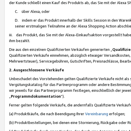
der Kunde schließt einen Kauf des Produkts ab, das Sie mit der Alexa 
C. über Alexa, oder
D. indem er das Produkt innerhalb der Skills Session in den Waren
seiner erstmaligen Teilnahme an der Alexa Shopping Action abschlie
iii. das Produkt, das Sie mit der Alexa-Einkaufsaktion vorgestellt ha
ihm bezahlt.
Die aus den einzelnen Qualifizierten Verkäufen generierten „
Qualifizi
Qualifizierten Verkäufe einnehmen, abzüglich etwaiger Versandkosten
Mehrwertsteuer), Servicegebühren, Gutschriften, Preisnachlässe, Bear
2. Ausgeschlossene Verkäufe
Unbeschadet des Vorstehenden gelten Qualifizierte Verkäufe nicht als
Vergütungskatalog für das Partnerprogramm oder andere Bestimmungen,
wir jeweils für das Partnerprogramm festlegen, einschließlich der jewe
„
Programmdokumentation
“).
Ferner gelten folgende Verkäufe, die andernfalls Qualifizierte Verkä
(a) Produktkäufe, die nach Beendigung Ihrer
Vereinbarung
erfolgen;
(b) Produktbestellungen, bei denen eine Stornierung, Rückgabe oder R