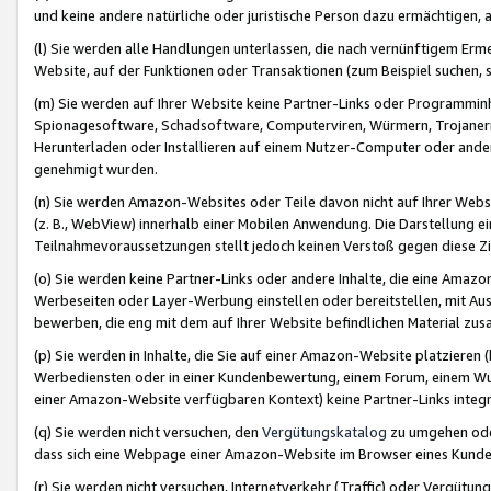
und keine andere natürliche oder juristische Person dazu ermächtigen, a
(l) Sie werden alle Handlungen unterlassen, die nach vernünftigem Erme
Website, auf der Funktionen oder Transaktionen (zum Beispiel suchen, s
(m) Sie werden auf Ihrer Website keine Partner-Links oder Programmin
Spionagesoftware, Schadsoftware, Computerviren, Würmern, Trojaner
Herunterladen oder Installieren auf einem Nutzer-Computer oder ande
genehmigt wurden.
(n) Sie werden Amazon-Websites oder Teile davon nicht auf Ihrer Websi
(z. B., WebView) innerhalb einer Mobilen Anwendung. Die Darstellung ein
Teilnahmevoraussetzungen stellt jedoch keinen Verstoß gegen diese Zif
(o) Sie werden keine Partner-Links oder andere Inhalte, die eine Am
Werbeseiten oder Layer-Werbung einstellen oder bereitstellen, mit Au
bewerben, die eng mit dem auf Ihrer Website befindlichen Material z
(p) Sie werden in Inhalte, die Sie auf einer Amazon-Website platzier
Werbediensten oder in einer Kundenbewertung, einem Forum, einem Wun
einer Amazon-Website verfügbaren Kontext) keine Partner-Links integr
(q) Sie werden nicht versuchen, den
Vergütungskatalog
zu umgehen oder
dass sich eine Webpage einer Amazon-Website im Browser eines Kunden 
(r) Sie werden nicht versuchen, Internetverkehr (Traffic) oder Vergü