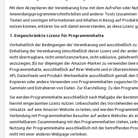
Mit dem Akzeptieren der Vereinbarung bzw. mit dem Aufrufen oder Nutz
Anwendungsprogrammierschnittstellen und anderer Tools (zusammen die
Texten und sonstigen Informationen und Inhalten in Bezug auf Produkte
nutzen können, erklären Sie sich damit einverstanden, an diese Lizenz 
1. Eingeschränkte Lizenz für Programminhalte
Vorbehaltlich der Bedingungen der Vereinbarung und ausschließlich z
Einhaltung der Vereinbarung (einschließlich dieser Lizenz und der ande
nicht übertragbare, nicht unterlizenzierbare, nicht exklusive, gebühren
anzuzeigen; (b) nur diejenigen der Amazon-Marken zu verwenden (wie in 
Programminhalte, ausschließlich auf Ihrer Website und in Übereinstimmu
API, Datenfeeds und Produkt-Werbeinhalte ausschließlich gemäß den Spe
Kopieren oder andere Verwenden von Programminhalten zugunsten Dri
Sammeln und Extrahieren von Daten. Zur Klarstellung: Zu den Program
Sie werden Programminhalte ausschließlich nach Maßgabe der Besti
hiermit eingeräumten Lizenz nutzen. Unbeschadet des Vorstehenden we
Umsätze auf eine Amazon-Website zu leiten, und werden Programminhal
Verbindung mit Programminhalten Besucher auf andere Websites als ein
unmittelbarem Zusammenhang mit den Programminhalten stehen, Links z
Nutzung der Programminhalte ausschließlich mit der betreffenden Pr
nicht mit einer anderen Webpage verlinken.