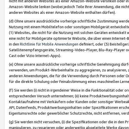
nicht mit anderen Websites als einer Amazon-Website verlinken oder i
Amazon-Website lenken (wobei jedoch Teile Ihrer Anwendung, die nich
anderen Websites als einer Amazon-Website enthalten dürfen).
(d) Ohne unsere ausdrückliche vorherige schriftliche Zustimmung werd
Nutzung mit einem Mobiltelefon oder sonstigen Mobilgerät entwickelt
(1) Websites, die nicht für die Nutzung mit solchen Geräten entwickelt
eine nicht für Mobilgeräte optimierte Website, die über einen Interne
in den
Richtlinie für Mobile Anwendungen
definiert, oder (3) Beistellge
Satellitenempfangsgeräte, Streaming-Video-Player, Blu-Ray-Player ode
Cast oder Vizio Internet-Apps).
(e) Ohne unsere ausdrückliche vorherige schriftliche Genehmigung dürfe
verwenden, um Produkt-Werbeinhalte zu aggregieren, zu analysieren, 
anderen Anwendungen, die für die Verwendung durch Personen oder Or
für die direkte Schulung oder Feinabstimmung eines maschinellen Lern
(f) Sie werden (i) nicht in irgendeiner Weise in die Funktionalität ode
entsprechenden Versuch unternehmen; (ii) keine Produktwerbungsinha
Kontaktaufnahme mit Verkäufern oder Kunden oder sonstiger Werbeaktiv
API, Datenfeeds, Produktwerbungsinhalten oder Spezifikationen erschei
Eigentumsrechte oder gewerblicher Schutzrechte, nicht entfernen, verd
(g) Sie werden nicht versuchen, (i) die Spezifikationen oder die in de
manipulieren, zu reparieren oder anderweitig abgeleitete Werke davon z