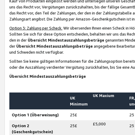
Kauf von Produkten eingelöst werden und unterliegen unseren Geschäf
uns das Recht vor, Vergütungen zurückzuhalten, bis der fällige Gesamt
das Recht vor, den Teil der Zahlungen, der den in der Zahlungstabelle 
Zahlungsart angibst. Die Zahlung per Amazon-Geschenkgutschein ist in
Option 3: Zahlung per Scheck.
Wir übersenden Ihnen einen Scheck in Höh
Sollten Sie sich für diese Option entscheiden, behalten wir uns das Rec
den in der
Übersicht Mindestauszahlungsbeträge
genannten Mindest
der
Übersicht Mindestauszahlungsbeträge
angegebene Bearbeitung
und Schweden nicht verfügbar.
Sollten Sie keine gültigen Informationen für die Zahlungsoption bereit
oder die Auszahlung verdienter Vergütung zurückhalten, bis Sie eine A
Übersicht Mindestauszahlungsbeträge
UK Maxium
UK
FR,
Minimum
un
Option 1 (Überweisung)
25£
25
£5,000
Option 2
25£
25
(Geschenkgutschein)