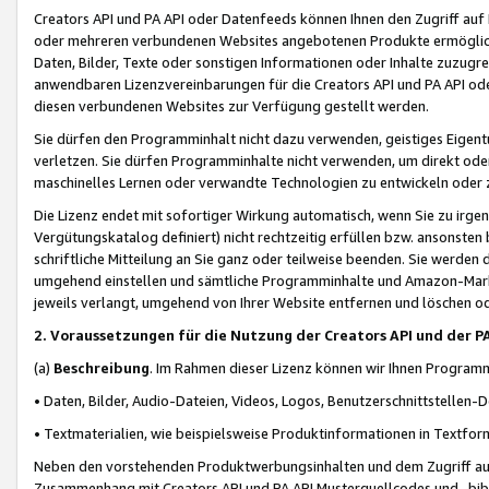
Creators API und PA API oder Datenfeeds können Ihnen den Zugriff auf D
oder mehreren verbundenen Websites angebotenen Produkte ermögliche
Daten, Bilder, Texte oder sonstigen Informationen oder Inhalte zuzugre
anwendbaren Lizenzvereinbarungen für die Creators API und PA API od
diesen verbundenen Websites zur Verfügung gestellt werden.
Sie dürfen den Programminhalt nicht dazu verwenden, geistiges Eigent
verletzen. Sie dürfen Programminhalte nicht verwenden, um direkt ode
maschinelles Lernen oder verwandte Technologien zu entwickeln oder zu
Die Lizenz endet mit sofortiger Wirkung automatisch, wenn Sie zu irg
Vergütungskatalog definiert) nicht rechtzeitig erfüllen bzw. ansonsten
schriftliche Mitteilung an Sie ganz oder teilweise beenden. Sie werden
umgehend einstellen und sämtliche Programminhalte und Amazon-Marke
jeweils verlangt, umgehend von Ihrer Website entfernen und löschen od
2. Voraussetzungen für die Nutzung der Creators API und der P
(a)
Beschreibung
. Im Rahmen dieser Lizenz können wir Ihnen Programmi
• Daten, Bilder, Audio-Dateien, Videos, Logos, Benutzerschnittstellen-
• Textmaterialien, wie beispielsweise Produktinformationen in Textfor
Neben den vorstehenden Produktwerbungsinhalten und dem Zugriff auf 
Zusammenhang mit Creators API und PA API Musterquellcodes und -bibli