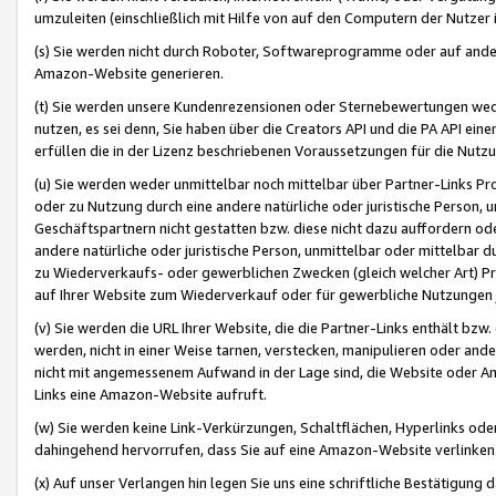
umzuleiten (einschließlich mit Hilfe von auf den Computern der Nutzer i
(s) Sie werden nicht durch Roboter, Softwareprogramme oder auf andere
Amazon-Website generieren.
(t) Sie werden unsere Kundenrezensionen oder Sternebewertungen wed
nutzen, es sei denn, Sie haben über die Creators API und die PA API e
erfüllen die in der Lizenz beschriebenen Voraussetzungen für die Nutzu
(u) Sie werden weder unmittelbar noch mittelbar über Partner-Links P
oder zu Nutzung durch eine andere natürliche oder juristische Person,
Geschäftspartnern nicht gestatten bzw. diese nicht dazu auffordern od
andere natürliche oder juristische Person, unmittelbar oder mittelbar
zu Wiederverkaufs- oder gewerblichen Zwecken (gleich welcher Art) 
auf Ihrer Website zum Wiederverkauf oder für gewerbliche Nutzungen 
(v) Sie werden die URL Ihrer Website, die die Partner-Links enthält b
werden, nicht in einer Weise tarnen, verstecken, manipulieren oder and
nicht mit angemessenem Aufwand in der Lage sind, die Website oder A
Links eine Amazon-Website aufruft.
(w) Sie werden keine Link-Verkürzungen, Schaltflächen, Hyperlinks ode
dahingehend hervorrufen, dass Sie auf eine Amazon-Website verlinken
(x) Auf unser Verlangen hin legen Sie uns eine schriftliche Bestätigung