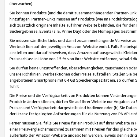
überwachen).
Sie können Produkte (und die damit zusammenhängenden Partner-Links)
hinzufügen. Partner-Links müssen auf Produkte (wie im Produktkatalog de
sich zusätzlich originäre Inhalte auf Ihrer Website befinden, die für 
Suchergebnisse, Events (z. B. Prime Day) oder die Homepages bestimmte
Sie müssen sämtliche Links und damit zusammenhängende Verweise auf z
Werbeaktion auf der jeweiligen Amazon-Website endet. Falls Sie beisp
einstellen und darauf hinweisen, dass Amazon auf ausgewählte Kleidun
Preisnachlass in Höhe von 15 % von Ihrer Website entfernen, sobald di
Sie dürfen keine unzutreffenden, überschwänglichen, täuschenden od
unsere Richtlinien, Werbeaktionen oder Preise aufstellen. Stellen Sie 
angebotenen Smartphone mit 64 GB Speicherkapazität ein, so dürfen S
führt.
Die Preise und die Verfügbarkeit von Produkten können Veränderungen 
Produkte ändern können, dürfen Sie auf Ihrer Website nur Angaben zu P
Preisen und Verfügbarkeit dargestellt sind bedienen oder (b) Sie Daten
der Lizenz festgelegten Anforderungen für die Nutzung von PA API einh
Ferner müssen Sie, falls Sie Preise für ein Produkt auf Ihrer Website in 
einer Preisvergleichsmaschine) zusammen mit Preisen für das gleiche o
außerhalb der Amazon-Website angeboten werden, jeweils den niedrigst