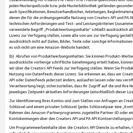
jeden Musterquellcode bzw. jede Musterbibliothek geltenden gesonder
auch Spezifikationen, Benutzerhandbücher, Anleitungen, Begleitmaterial
denen die für die ordnungsgemäße Nutzung von Creators API und PA A
technischen Anforderungen und Test- und Leistungskriterien (zusammen
verwendete Begriff „Produktwerbungsinhalte“ schließt ausdrücklich al
Lizenz zur Verfügung stellen, sowie alle von uns zur Verfügung gestel
ausdrücklich nicht auf Daten, Bilder, Texte oder sonstige Informatione
es sich nicht um eine Amazon-Website handelt.
(b) Abrufen von Produktwerbungsinhalten. Sie können Produkt-Werbein
ausdrückliche vorherige schriftliche Genehmigung erteilt haben, könn
wir über die Creators API Feeds zur Verfügung stellen. Wenn Sie Produk
Nutzung von Datenfeeds dieser Lizenz. Sie erkennen an, dass wir Creat
API oder Datenfeeds jederzeit ändern, auslaufen lassen oder neu veröffe
Verantwortung liegt, sicherzustellen, dass Ihr Zugriff auf die und Ihr
jeweiligen Zeitpunkt aktuellen Anforderungen (einschließlich dieser Liz
Zur Identifizierung Ihres Kontos und zum Stellen von Anfragen an Crea
Schlüssel und einem privaten Schlüssel (jedes Schlüsselpaar eine „Kon
Rahmen des Amazon-Partnerprogramms zugeteilte Partner-ID oder ein
Kontokennungen über den Creators API und PA API Kontoerstellungspro
Um Programmwerbeinhalte über die Creators API Dienste zu erhalten, m