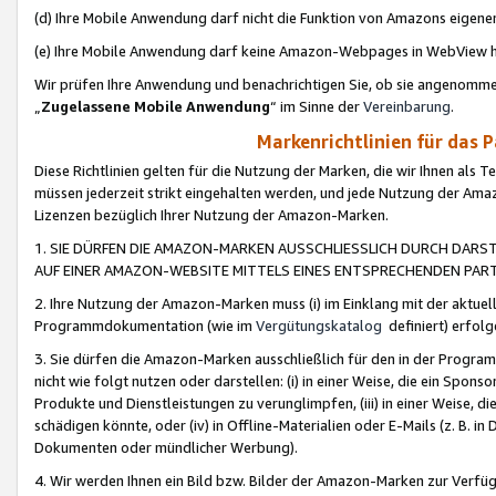
(d) Ihre Mobile Anwendung darf nicht die Funktion von Amazons eige
(e) Ihre Mobile Anwendung darf keine Amazon-Webpages in WebView 
Wir prüfen Ihre Anwendung und benachrichtigen Sie, ob sie angenomm
„
Zugelassene Mobile Anwendung
“ im Sinne der
Vereinbarung
.
Markenrichtlinien für das 
Diese Richtlinien gelten für die Nutzung der Marken, die wir Ihnen als 
müssen jederzeit strikt eingehalten werden, und jede Nutzung der Ama
Lizenzen bezüglich Ihrer Nutzung der Amazon-Marken.
1. SIE DÜRFEN DIE AMAZON-MARKEN AUSSCHLIESSLICH DURCH DARS
AUF EINER AMAZON-WEBSITE MITTELS EINES ENTSPRECHENDEN PART
2. Ihre Nutzung der Amazon-Marken muss (i) im Einklang mit der aktuells
Programmdokumentation (wie im
Vergütungskatalog
definiert) erfolg
3. Sie dürfen die Amazon-Marken ausschließlich für den in der Progr
nicht wie folgt nutzen oder darstellen: (i) in einer Weise, die ein Spo
Produkte und Dienstleistungen zu verunglimpfen, (iii) in einer Weise
schädigen könnte, oder (iv) in Offline-Materialien oder E-Mails (z. B.
Dokumenten oder mündlicher Werbung).
4. Wir werden Ihnen ein Bild bzw. Bilder der Amazon-Marken zur Verfüg