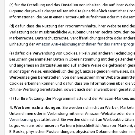
(c) für die Erstellung und das Einstellen von Inhalten, die auf Ihrer We
Eignung der jeweils dargestellten Inhalte (einschließlich sämtlicher 
Informationen, die Sie in einen Partner-Link aufnehmen oder mit diese
(d) dafür, dass die Nutzung der Programminhalte, Ihrer Website und des 
Verletzung oder missbräuchliche Ausübung unserer Rechte bzw. der Recht
Markenrechte, Datenschutzrechte, Veröffentlichungsrechte oder anderer
Einhaltung der
Amazon Anti-Fälschungsrichtlinien für das Partnerpro
(e) dafür, die Verwendung von Cookies, Pixeln und anderen Technologien
Besuchern gesammelten Daten in Übereinstimmung mit den geltenden Ge
und angemessen darzustellen und auf andere Weise die geltenden geset
in sonstiger Weise, einschließlich des ggf. anzuzeigenden Hinweises, d
Werbeanzeigen bereitstellen, von den Besuchern Ihrer Website unmitte
Cookies erkennen können und dafür, dass Sie Informationen über die v
Online-Werbung bereitstellen, soweit nach den anwendbaren gesetzlic
(f) für Ihre Nutzung, der Programminhalte und der Amazon-Marken, u
4. Werbeeinschränkungen.
Sie werden sich nicht an Werbe-, Market
Unternehmen oder in Verbindung mit einer Amazon-Website oder dem Pa
Vereinbarung
gestattet sind. Sie werden sich nicht an Werbeaktivitäten
Logos von uns oder unseren Partnern (einschließlich Amazon-Marken), 
E-Books, physischen Postsendungen, physischen Dokumenten oder in 