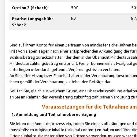
Option 3 (Scheck)
50£
50
Bearbeitungsgebühr
k.A.
k.A
Scheck
Sind auf Ihrem Konto für einen Zeitraum von mindestens drei Jahren kein
Frist von sieben Tagen nach einer entsprechenden Ankündigung die für
Schlussbetrag zurückzuhalten, der dem in der Übersicht Mindestausz
Mindestauszahlungsbetrag entspricht. Ferner können eine etwaig aufg
unterliegen oder durch geltende Verjährungsfristen verfallen.
An Sie unter Abzug bzw. Einbehalt aller in der Vereinbarung beschrieb
Ihnen gemäß der Vereinbarung zustehenden Beträge dar.
Sollten Sie, gleich aus welchem Grund, eine Überschusszahlung erhalte
an Sie im Rahmen der Vereinbarung zukünftig zahlbaren Vergütung zu 
Voraussetzungen für die Teilnahme a
1. Anmeldung und Teilnahmeberechtigung
Sie leiten den Anmeldeprozess ein, indem Sie einen vollständigen und 
muss/müssen originäre Inhalte (original content) enthalten und über d
Originalinhalte, die Materialien von Dritten verwenden, müssen wese