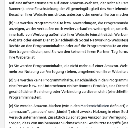
auf eine Informationsseite auf einer Amazon-Website, der nicht als Part
Bannern); ohne Einschränkung der Allgemeingültigkeit des Vorstehende
Besucher Ihrer Website unsichtbar, unlesbar oder unentzifferbar mache
(b) Sie werden Programminhalte bzw. Anwendungen, die Programminhalt
anzeigen, weder verkaufen noch weiterverkaufen, weitergeben, unterli
innerhalb von Werbung außerhalb Ihrer Website (einschließlich Werbun
Website oder einem Dienst (einschließlich Social Networking-Website
Rechte an den Programminhalten oder auf die Programminhalte an eine a
übertragen müssten, und Sie werden keine mit Ihrem Partner-Tag formati
Ihre Website ist.
(c) Sie werden Programminhalte, die nicht mehr auf einer Amazon-Websit
mehr zur Nutzung zur Verfügung stehen, umgehend von Ihrer Website e
(d) Sie werden keine Programminhalte, einschließlich in den Programmin
eine Person bzw. ein Unternehmen ein bestimmtes Produkt, eine Dienstle
geschäftlichen Beziehung oder Verbindung zu diesen steht (einschließli
Programminhalten).
(e) Sie werden Amazon-Marken (wie in den
Markenrichtlinien
definiert) 
„ammazon“, „amaozn“ und „kindel“) nicht zwecks Nutzung in einer Suc
Versuch unternehmen). Zusätzlich zu sonstigen Amazon zur Verfügung 
sorgen, dass von uns benannte Suchmaschinen Geschützte Begriffe (wie 