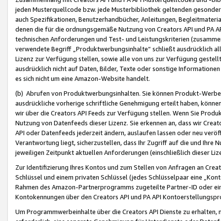
jeden Musterquellcode bzw. jede Musterbibliothek geltenden gesonder
auch Spezifikationen, Benutzerhandbücher, Anleitungen, Begleitmaterial
denen die für die ordnungsgemäße Nutzung von Creators API und PA A
technischen Anforderungen und Test- und Leistungskriterien (zusammen
verwendete Begriff „Produktwerbungsinhalte“ schließt ausdrücklich al
Lizenz zur Verfügung stellen, sowie alle von uns zur Verfügung gestel
ausdrücklich nicht auf Daten, Bilder, Texte oder sonstige Informatione
es sich nicht um eine Amazon-Website handelt.
(b) Abrufen von Produktwerbungsinhalten. Sie können Produkt-Werbein
ausdrückliche vorherige schriftliche Genehmigung erteilt haben, könn
wir über die Creators API Feeds zur Verfügung stellen. Wenn Sie Produk
Nutzung von Datenfeeds dieser Lizenz. Sie erkennen an, dass wir Creat
API oder Datenfeeds jederzeit ändern, auslaufen lassen oder neu veröffe
Verantwortung liegt, sicherzustellen, dass Ihr Zugriff auf die und Ihr
jeweiligen Zeitpunkt aktuellen Anforderungen (einschließlich dieser Liz
Zur Identifizierung Ihres Kontos und zum Stellen von Anfragen an Crea
Schlüssel und einem privaten Schlüssel (jedes Schlüsselpaar eine „Kon
Rahmen des Amazon-Partnerprogramms zugeteilte Partner-ID oder ein
Kontokennungen über den Creators API und PA API Kontoerstellungspro
Um Programmwerbeinhalte über die Creators API Dienste zu erhalten, m