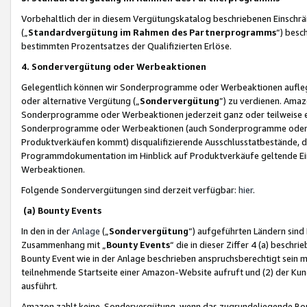
Vorbehaltlich der in diesem Vergütungskatalog beschriebenen Einschr
(„
Standardvergütung im Rahmen des Partnerprogramms
“) besc
bestimmten Prozentsatzes der Qualifizierten Erlöse.
4. Sondervergütung oder Werbeaktionen
Gelegentlich können wir Sonderprogramme oder Werbeaktionen auflegen,
oder alternative Vergütung („
Sondervergütung
”) zu verdienen. Amazo
Sonderprogramme oder Werbeaktionen jederzeit ganz oder teilweise einz
Sonderprogramme oder Werbeaktionen (auch Sonderprogramme oder We
Produktverkäufen kommt) disqualifizierende Ausschlusstatbestände, di
Programmdokumentation im Hinblick auf Produktverkäufe geltende E
Werbeaktionen.
Folgende Sondervergütungen sind derzeit verfügbar:
hier
.
(a) Bounty Events
In den in der
Anlage
(„
Sondervergütung
“) aufgeführten Ländern sind
Zusammenhang mit „
Bounty Events
“ die in dieser Ziffer 4 (a) besch
Bounty Event wie in der Anlage beschrieben anspruchsberechtigt sein mu
teilnehmende Startseite einer Amazon-Website aufruft und (2) der Kun
ausführt.
Amazon zahlt keine Sondervergütung, wenn das zugrundeliegende Boun