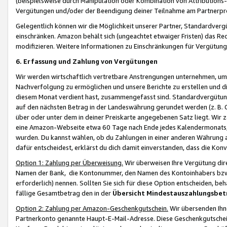
(beispielsweise durch Manipulation oder Kombination von Attributions-
Vergütungen und/oder der Beendigung deiner Teilnahme am Partnerp
Gelegentlich können wir die Möglichkeit unserer Partner, Standardv
einschränken. Amazon behält sich (ungeachtet etwaiger Fristen) das Re
modifizieren. Weitere Informationen zu Einschränkungen für Vergütung
6. Erfassung und Zahlung von Vergütungen
Wir werden wirtschaftlich vertretbare Anstrengungen unternehmen, um 
Nachverfolgung zu ermöglichen und unsere Berichte zu erstellen und di
diesem Monat verdient hast, zusammengefasst sind. Standardvergütung
auf den nächsten Betrag in der Landeswährung gerundet werden (z. B. C
über oder unter dem in deiner Preiskarte angegebenen Satz liegt. Wir
eine Amazon-Webseite etwa 60 Tage nach Ende jedes Kalendermonats, i
wurden. Du kannst wählen, ob du Zahlungen in einer anderen Währung
dafür entscheidest, erklärst du dich damit einverstanden, dass die K
Option 1: Zahlung per Überweisung.
Wir überweisen Ihre Vergütung dir
Namen der Bank, die Kontonummer, den Namen des Kontoinhabers bzw. a
erforderlich) nennen. Sollten Sie sich für diese Option entscheiden, be
fällige Gesamtbetrag den in der
Übersicht Mindestauszahlungsbet
Option 2: Zahlung per Amazon-Geschenkgutschein.
Wir übersenden Ihne
Partnerkonto genannte Haupt-E-Mail-Adresse. Diese Geschenkgutschei