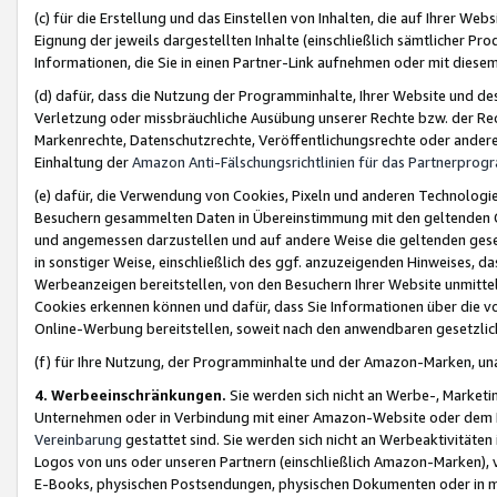
(c) für die Erstellung und das Einstellen von Inhalten, die auf Ihrer We
Eignung der jeweils dargestellten Inhalte (einschließlich sämtlicher 
Informationen, die Sie in einen Partner-Link aufnehmen oder mit diese
(d) dafür, dass die Nutzung der Programminhalte, Ihrer Website und des 
Verletzung oder missbräuchliche Ausübung unserer Rechte bzw. der Recht
Markenrechte, Datenschutzrechte, Veröffentlichungsrechte oder anderer
Einhaltung der
Amazon Anti-Fälschungsrichtlinien für das Partnerpro
(e) dafür, die Verwendung von Cookies, Pixeln und anderen Technologien
Besuchern gesammelten Daten in Übereinstimmung mit den geltenden Ge
und angemessen darzustellen und auf andere Weise die geltenden geset
in sonstiger Weise, einschließlich des ggf. anzuzeigenden Hinweises, d
Werbeanzeigen bereitstellen, von den Besuchern Ihrer Website unmitte
Cookies erkennen können und dafür, dass Sie Informationen über die v
Online-Werbung bereitstellen, soweit nach den anwendbaren gesetzlic
(f) für Ihre Nutzung, der Programminhalte und der Amazon-Marken, u
4. Werbeeinschränkungen.
Sie werden sich nicht an Werbe-, Market
Unternehmen oder in Verbindung mit einer Amazon-Website oder dem Pa
Vereinbarung
gestattet sind. Sie werden sich nicht an Werbeaktivitäten
Logos von uns oder unseren Partnern (einschließlich Amazon-Marken), 
E-Books, physischen Postsendungen, physischen Dokumenten oder in 