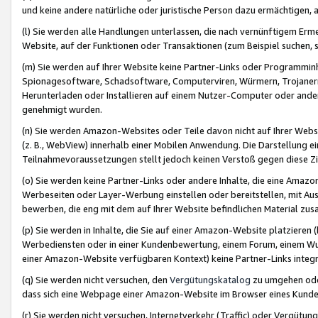
und keine andere natürliche oder juristische Person dazu ermächtigen, a
(l) Sie werden alle Handlungen unterlassen, die nach vernünftigem Erme
Website, auf der Funktionen oder Transaktionen (zum Beispiel suchen, s
(m) Sie werden auf Ihrer Website keine Partner-Links oder Programmin
Spionagesoftware, Schadsoftware, Computerviren, Würmern, Trojaner
Herunterladen oder Installieren auf einem Nutzer-Computer oder ande
genehmigt wurden.
(n) Sie werden Amazon-Websites oder Teile davon nicht auf Ihrer Websi
(z. B., WebView) innerhalb einer Mobilen Anwendung. Die Darstellung ein
Teilnahmevoraussetzungen stellt jedoch keinen Verstoß gegen diese Zif
(o) Sie werden keine Partner-Links oder andere Inhalte, die eine Am
Werbeseiten oder Layer-Werbung einstellen oder bereitstellen, mit Au
bewerben, die eng mit dem auf Ihrer Website befindlichen Material z
(p) Sie werden in Inhalte, die Sie auf einer Amazon-Website platzier
Werbediensten oder in einer Kundenbewertung, einem Forum, einem Wun
einer Amazon-Website verfügbaren Kontext) keine Partner-Links integr
(q) Sie werden nicht versuchen, den
Vergütungskatalog
zu umgehen oder
dass sich eine Webpage einer Amazon-Website im Browser eines Kunden 
(r) Sie werden nicht versuchen, Internetverkehr (Traffic) oder Vergü