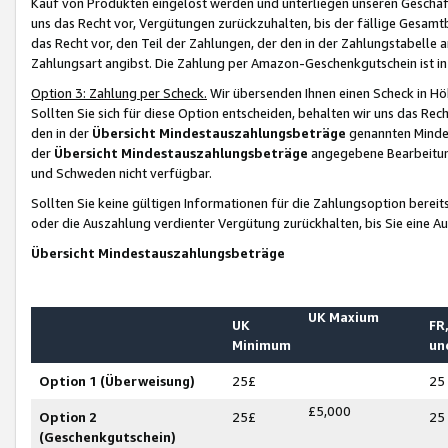
Kauf von Produkten eingelöst werden und unterliegen unseren Geschäf
uns das Recht vor, Vergütungen zurückzuhalten, bis der fällige Gesamt
das Recht vor, den Teil der Zahlungen, der den in der Zahlungstabelle 
Zahlungsart angibst. Die Zahlung per Amazon-Geschenkgutschein ist in
Option 3: Zahlung per Scheck.
Wir übersenden Ihnen einen Scheck in Höh
Sollten Sie sich für diese Option entscheiden, behalten wir uns das Rec
den in der
Übersicht Mindestauszahlungsbeträge
genannten Mindest
der
Übersicht Mindestauszahlungsbeträge
angegebene Bearbeitung
und Schweden nicht verfügbar.
Sollten Sie keine gültigen Informationen für die Zahlungsoption bereit
oder die Auszahlung verdienter Vergütung zurückhalten, bis Sie eine A
Übersicht Mindestauszahlungsbeträge
UK Maxium
UK
FR,
Minimum
un
Option 1 (Überweisung)
25£
25
£5,000
Option 2
25£
25
(Geschenkgutschein)