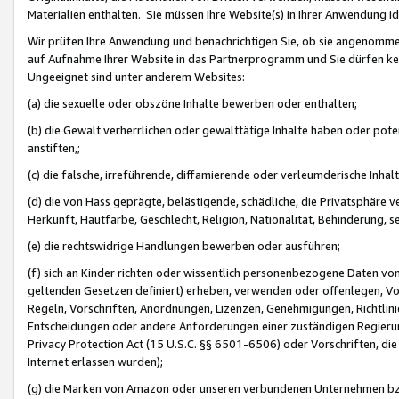
Materialien enthalten. Sie müssen Ihre Website(s) in Ihrer Anwendung ide
Wir prüfen Ihre Anwendung und benachrichtigen Sie, ob sie angenommen
auf Aufnahme Ihrer Website in das Partnerprogramm und Sie dürfen kei
Ungeeignet sind unter anderem Websites:
(a) die sexuelle oder obszöne Inhalte bewerben oder enthalten;
(b) die Gewalt verherrlichen oder gewalttätige Inhalte haben oder pot
anstiften,;
(c) die falsche, irreführende, diffamierende oder verleumderische Inha
(d) die von Hass geprägte, belästigende, schädliche, die Privatsphäre v
Herkunft, Hautfarbe, Geschlecht, Religion, Nationalität, Behinderung, 
(e) die rechtswidrige Handlungen bewerben oder ausführen;
(f) sich an Kinder richten oder wissentlich personenbezogene Daten vo
geltenden Gesetzen definiert) erheben, verwenden oder offenlegen, Vo
Regeln, Vorschriften, Anordnungen, Lizenzen, Genehmigungen, Richtlini
Entscheidungen oder andere Anforderungen einer zuständigen Regierung
Privacy Protection Act (15 U.S.C. §§ 6501-6506) oder Vorschriften, di
Internet erlassen wurden);
(g) die Marken von Amazon oder unseren verbundenen Unternehmen b