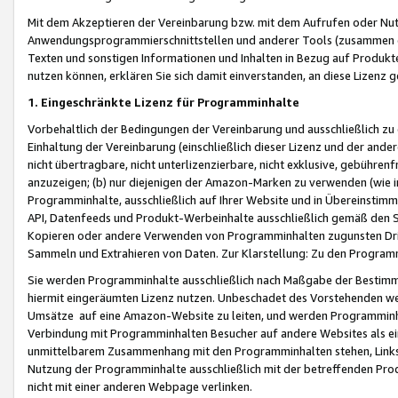
Mit dem Akzeptieren der Vereinbarung bzw. mit dem Aufrufen oder Nutz
Anwendungsprogrammierschnittstellen und anderer Tools (zusammen die
Texten und sonstigen Informationen und Inhalten in Bezug auf Produkte
nutzen können, erklären Sie sich damit einverstanden, an diese Lizenz 
1. Eingeschränkte Lizenz für Programminhalte
Vorbehaltlich der Bedingungen der Vereinbarung und ausschließlich z
Einhaltung der Vereinbarung (einschließlich dieser Lizenz und der ande
nicht übertragbare, nicht unterlizenzierbare, nicht exklusive, gebühren
anzuzeigen; (b) nur diejenigen der Amazon-Marken zu verwenden (wie in 
Programminhalte, ausschließlich auf Ihrer Website und in Übereinstimmu
API, Datenfeeds und Produkt-Werbeinhalte ausschließlich gemäß den Spe
Kopieren oder andere Verwenden von Programminhalten zugunsten Dri
Sammeln und Extrahieren von Daten. Zur Klarstellung: Zu den Program
Sie werden Programminhalte ausschließlich nach Maßgabe der Besti
hiermit eingeräumten Lizenz nutzen. Unbeschadet des Vorstehenden we
Umsätze auf eine Amazon-Website zu leiten, und werden Programminhal
Verbindung mit Programminhalten Besucher auf andere Websites als ein
unmittelbarem Zusammenhang mit den Programminhalten stehen, Links z
Nutzung der Programminhalte ausschließlich mit der betreffenden Pr
nicht mit einer anderen Webpage verlinken.