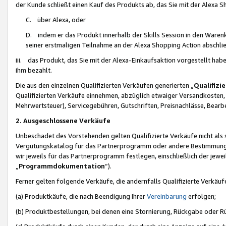
der Kunde schließt einen Kauf des Produkts ab, das Sie mit der Alexa 
C. über Alexa, oder
D. indem er das Produkt innerhalb der Skills Session in den Waren
seiner erstmaligen Teilnahme an der Alexa Shopping Action abschlie
iii. das Produkt, das Sie mit der Alexa-Einkaufsaktion vorgestellt ha
ihm bezahlt.
Die aus den einzelnen Qualifizierten Verkäufen generierten „
Qualifizi
Qualifizierten Verkäufe einnehmen, abzüglich etwaiger Versandkosten
Mehrwertsteuer), Servicegebühren, Gutschriften, Preisnachlässe, Bear
2. Ausgeschlossene Verkäufe
Unbeschadet des Vorstehenden gelten Qualifizierte Verkäufe nicht als
Vergütungskatalog für das Partnerprogramm oder andere Bestimmungen,
wir jeweils für das Partnerprogramm festlegen, einschließlich der jewe
„
Programmdokumentation
“).
Ferner gelten folgende Verkäufe, die andernfalls Qualifizierte Verkä
(a) Produktkäufe, die nach Beendigung Ihrer
Vereinbarung
erfolgen;
(b) Produktbestellungen, bei denen eine Stornierung, Rückgabe oder R