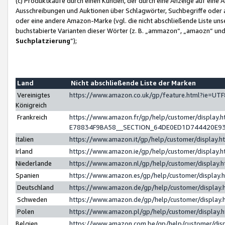
(c) Produktkäufe durch einen Kunden, der durch eine Anzeige auf eine 
Ausschreibungen und Auktionen über Schlagwörter, Suchbegriffe oder 
oder eine andere Amazon-Marke (vgl. die nicht abschließende Liste un
buchstabierte Varianten dieser Wörter (z. B. „ammazon“, „amaozn“ und „
Suchplatzierung
”);
Land
Nicht abschließende Liste der Marken
Vereinigtes
https://www.amazon.co.uk/gp/feature.html?ie=U
Königreich
Frankreich
https://www.amazon.fr/gp/help/customer/displa
E78834F9BA58__SECTION_64DE0ED1D744420E9
Italien
https://www.amazon.it/gp/help/customer/display
Irland
https://www.amazon.ie/gp/help/customer/displa
Niederlande
https://www.amazon.nl/gp/help/customer/display
Spanien
https://www.amazon.es/gp/help/customer/display
Deutschland
https://www.amazon.de/gp/help/customer/displa
Schweden
https://www.amazon.de/gp/help/customer/displa
Polen
https://www.amazon.pl/gp/help/customer/display
Belgien
https://www.amazon.com.be/gp/help/customer/d