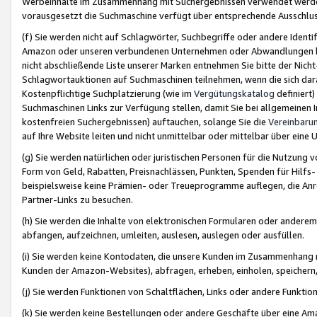
Werbeinhalte im Zusammenhang mit Suchergebnissen verwendet werden,
vorausgesetzt die Suchmaschine verfügt über entsprechende Ausschlu
(f) Sie werden nicht auf Schlagwörter, Suchbegriffe oder andere Ident
Amazon oder unseren verbundenen Unternehmen oder Abwandlungen bzw
nicht abschließende Liste unserer Marken entnehmen Sie bitte der Nich
Schlagwortauktionen auf Suchmaschinen teilnehmen, wenn die sich da
Kostenpflichtige Suchplatzierung (wie im
Vergütungskatalog
definiert
Suchmaschinen Links zur Verfügung stellen, damit Sie bei allgemeinen I
kostenfreien Suchergebnissen) auftauchen, solange Sie die
Vereinbaru
auf Ihre Website leiten und nicht unmittelbar oder mittelbar über eine
(g) Sie werden natürlichen oder juristischen Personen für die Nutzung 
Form von Geld, Rabatten, Preisnachlässen, Punkten, Spenden für Hilfs
beispielsweise keine Prämien- oder Treueprogramme auflegen, die Anrei
Partner-Links zu besuchen.
(h) Sie werden die Inhalte von elektronischen Formularen oder anderem M
abfangen, aufzeichnen, umleiten, auslesen, auslegen oder ausfüllen.
(i) Sie werden keine Kontodaten, die unsere Kunden im Zusammenhang 
Kunden der Amazon-Websites), abfragen, erheben, einholen, speichern,
(j) Sie werden Funktionen von Schaltflächen, Links oder andere Funkti
(k) Sie werden keine Bestellungen oder andere Geschäfte über eine Ama