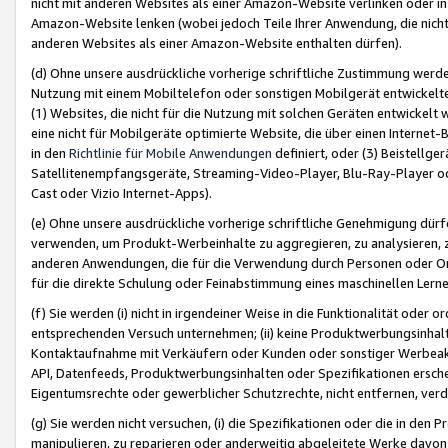
nicht mit anderen Websites als einer Amazon-Website verlinken oder i
Amazon-Website lenken (wobei jedoch Teile Ihrer Anwendung, die nich
anderen Websites als einer Amazon-Website enthalten dürfen).
(d) Ohne unsere ausdrückliche vorherige schriftliche Zustimmung werd
Nutzung mit einem Mobiltelefon oder sonstigen Mobilgerät entwickelt
(1) Websites, die nicht für die Nutzung mit solchen Geräten entwickelt
eine nicht für Mobilgeräte optimierte Website, die über einen Interne
in den
Richtlinie für Mobile Anwendungen
definiert, oder (3) Beistellge
Satellitenempfangsgeräte, Streaming-Video-Player, Blu-Ray-Player ode
Cast oder Vizio Internet-Apps).
(e) Ohne unsere ausdrückliche vorherige schriftliche Genehmigung dürfe
verwenden, um Produkt-Werbeinhalte zu aggregieren, zu analysieren, 
anderen Anwendungen, die für die Verwendung durch Personen oder Or
für die direkte Schulung oder Feinabstimmung eines maschinellen Lern
(f) Sie werden (i) nicht in irgendeiner Weise in die Funktionalität ode
entsprechenden Versuch unternehmen; (ii) keine Produktwerbungsinha
Kontaktaufnahme mit Verkäufern oder Kunden oder sonstiger Werbeaktiv
API, Datenfeeds, Produktwerbungsinhalten oder Spezifikationen erschei
Eigentumsrechte oder gewerblicher Schutzrechte, nicht entfernen, verd
(g) Sie werden nicht versuchen, (i) die Spezifikationen oder die in de
manipulieren, zu reparieren oder anderweitig abgeleitete Werke davon z