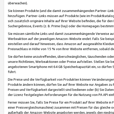
überwachen).
Sie können Produkte (und die damit zusammenhängenden Partner-Links)
hinzufügen. Partner-Links müssen auf Produkte (wie im Produktkatalog de
sich zusätzlich originäre Inhalte auf Ihrer Website befinden, die für 
Suchergebnisse, Events (z. B. Prime Day) oder die Homepages bestimmte
Sie müssen sämtliche Links und damit zusammenhängende Verweise auf z
Werbeaktion auf der jeweiligen Amazon-Website endet. Falls Sie beisp
einstellen und darauf hinweisen, dass Amazon auf ausgewählte Kleidun
Preisnachlass in Höhe von 15 % von Ihrer Website entfernen, sobald di
Sie dürfen keine unzutreffenden, überschwänglichen, täuschenden od
unsere Richtlinien, Werbeaktionen oder Preise aufstellen. Stellen Sie 
angebotenen Smartphone mit 64 GB Speicherkapazität ein, so dürfen S
führt.
Die Preise und die Verfügbarkeit von Produkten können Veränderungen 
Produkte ändern können, dürfen Sie auf Ihrer Website nur Angaben zu P
Preisen und Verfügbarkeit dargestellt sind bedienen oder (b) Sie Daten
der Lizenz festgelegten Anforderungen für die Nutzung von PA API einh
Ferner müssen Sie, falls Sie Preise für ein Produkt auf Ihrer Website in 
einer Preisvergleichsmaschine) zusammen mit Preisen für das gleiche o
außerhalb der Amazon-Website angeboten werden, jeweils den niedrigst