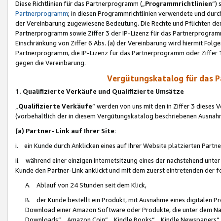
Diese Richtlinien für das Partnerprogramm („
Programmrichtlinien
“)
Partnerprogramm
; in diesen Programmrichtlinien verwendete und durch
der Vereinbarung zugewiesene Bedeutung. Die Rechte und Pflichten de
Partnerprogramm sowie Ziffer 3 der IP-Lizenz für das Partnerprogram
Einschränkung von Ziffer 6 Abs. (a) der Vereinbarung wird hiermit Fol
Partnerprogramm, die IP-Lizenz für das Partnerprogramm oder Ziffer 1
gegen die Vereinbarung.
Vergütungskatalog für das 
1. Qualifizierte Verkäufe und Qualifizierte Umsätze
„
Qualifizierte Verkäufe
“ werden von uns mit den in Ziffer 3 diese
(vorbehaltlich der in diesem Vergütungskatalog beschriebenen Ausnah
(a) Partner- Link auf Ihrer Site
:
i. ein Kunde durch Anklicken eines auf Ihrer Website platzierten Part
ii. während einer einzigen Internetsitzung eines der nachstehend unter (i)
Kunde den Partner-Link anklickt und mit dem zuerst eintretenden der f
A. Ablauf von 24 Stunden seit dem Klick,
B. der Kunde bestellt ein Produkt, mit Ausnahme eines digitalen P
Download einer Amazon Software oder Produkte, die unter dem N
Downloads“, „Amazon Coin“, „Kindle Books“, „Kindle Newspapers“, „