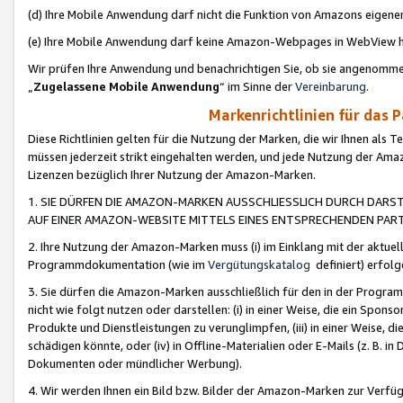
(d) Ihre Mobile Anwendung darf nicht die Funktion von Amazons eige
(e) Ihre Mobile Anwendung darf keine Amazon-Webpages in WebView 
Wir prüfen Ihre Anwendung und benachrichtigen Sie, ob sie angenomm
„
Zugelassene Mobile Anwendung
“ im Sinne der
Vereinbarung
.
Markenrichtlinien für das 
Diese Richtlinien gelten für die Nutzung der Marken, die wir Ihnen als 
müssen jederzeit strikt eingehalten werden, und jede Nutzung der Ama
Lizenzen bezüglich Ihrer Nutzung der Amazon-Marken.
1. SIE DÜRFEN DIE AMAZON-MARKEN AUSSCHLIESSLICH DURCH DARS
AUF EINER AMAZON-WEBSITE MITTELS EINES ENTSPRECHENDEN PART
2. Ihre Nutzung der Amazon-Marken muss (i) im Einklang mit der aktuells
Programmdokumentation (wie im
Vergütungskatalog
definiert) erfolg
3. Sie dürfen die Amazon-Marken ausschließlich für den in der Progr
nicht wie folgt nutzen oder darstellen: (i) in einer Weise, die ein Spo
Produkte und Dienstleistungen zu verunglimpfen, (iii) in einer Weise
schädigen könnte, oder (iv) in Offline-Materialien oder E-Mails (z. B.
Dokumenten oder mündlicher Werbung).
4. Wir werden Ihnen ein Bild bzw. Bilder der Amazon-Marken zur Verfüg