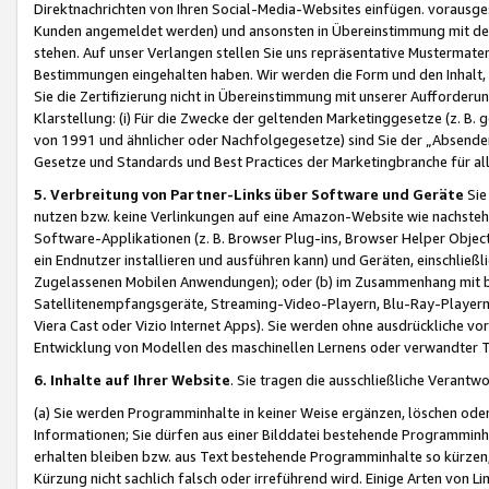
Direktnachrichten von Ihren Social-Media-Websites einfügen. vorausg
Kunden angemeldet werden) und ansonsten in Übereinstimmung mit der
stehen. Auf unser Verlangen stellen Sie uns repräsentative Mustermater
Bestimmungen eingehalten haben. Wir werden die Form und den Inhalt, di
Sie die Zertifizierung nicht in Übereinstimmung mit unserer Aufforderu
Klarstellung: (i) Für die Zwecke der geltenden Marketinggesetze (z. 
von 1991 und ähnlicher oder Nachfolgegesetze) sind Sie der „Absender“ j
Gesetze und Standards und Best Practices der Marketingbranche für 
5. Verbreitung von Partner-Links über Software und Geräte
Sie
nutzen bzw. keine Verlinkungen auf eine Amazon-Website wie nachsteh
Software-Applikationen (z. B. Browser Plug-ins, Browser Helper Objec
ein Endnutzer installieren und ausführen kann) und Geräten, einschlie
Zugelassenen Mobilen Anwendungen); oder (b) im Zusammenhang mit bzw.
Satellitenempfangsgeräte, Streaming-Video-Playern, Blu-Ray-Playern 
Viera Cast oder Vizio Internet Apps). Sie werden ohne ausdrückliche v
Entwicklung von Modellen des maschinellen Lernens oder verwandter 
6. Inhalte auf Ihrer Website
. Sie tragen die ausschließliche Verantwo
(a) Sie werden Programminhalte in keiner Weise ergänzen, löschen oder
Informationen; Sie dürfen aus einer Bilddatei bestehende Programminhal
erhalten bleiben bzw. aus Text bestehende Programminhalte so kürzen, 
Kürzung nicht sachlich falsch oder irreführend wird. Einige Arten von L