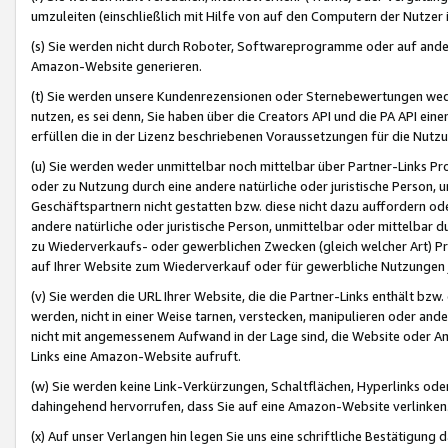
umzuleiten (einschließlich mit Hilfe von auf den Computern der Nutzer i
(s) Sie werden nicht durch Roboter, Softwareprogramme oder auf andere
Amazon-Website generieren.
(t) Sie werden unsere Kundenrezensionen oder Sternebewertungen wed
nutzen, es sei denn, Sie haben über die Creators API und die PA API e
erfüllen die in der Lizenz beschriebenen Voraussetzungen für die Nutzu
(u) Sie werden weder unmittelbar noch mittelbar über Partner-Links P
oder zu Nutzung durch eine andere natürliche oder juristische Person,
Geschäftspartnern nicht gestatten bzw. diese nicht dazu auffordern od
andere natürliche oder juristische Person, unmittelbar oder mittelbar
zu Wiederverkaufs- oder gewerblichen Zwecken (gleich welcher Art) 
auf Ihrer Website zum Wiederverkauf oder für gewerbliche Nutzungen 
(v) Sie werden die URL Ihrer Website, die die Partner-Links enthält b
werden, nicht in einer Weise tarnen, verstecken, manipulieren oder and
nicht mit angemessenem Aufwand in der Lage sind, die Website oder A
Links eine Amazon-Website aufruft.
(w) Sie werden keine Link-Verkürzungen, Schaltflächen, Hyperlinks ode
dahingehend hervorrufen, dass Sie auf eine Amazon-Website verlinken
(x) Auf unser Verlangen hin legen Sie uns eine schriftliche Bestätigung