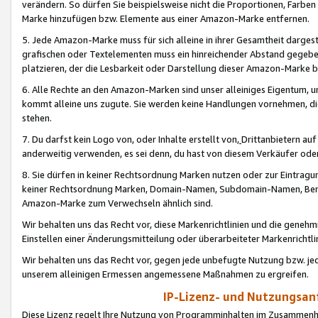
verändern. So dürfen Sie beispielsweise nicht die Proportionen, Farb
Marke hinzufügen bzw. Elemente aus einer Amazon-Marke entfernen.
5. Jede Amazon-Marke muss für sich alleine in ihrer Gesamtheit darge
grafischen oder Textelementen muss ein hinreichender Abstand gegebe
platzieren, der die Lesbarkeit oder Darstellung dieser Amazon-Marke b
6. Alle Rechte an den Amazon-Marken sind unser alleiniges Eigentum, 
kommt alleine uns zugute. Sie werden keine Handlungen vornehmen, 
stehen.
7. Du darfst kein Logo von, oder Inhalte erstellt von,
Drittanbietern au
anderweitig verwenden, es sei denn, du hast von diesem Verkäufer oder
8. Sie dürfen in keiner Rechtsordnung Marken nutzen oder zur Eintragu
keiner Rechtsordnung Marken, Domain-Namen, Subdomain-Namen, Benu
Amazon-Marke zum Verwechseln ähnlich sind.
Wir behalten uns das Recht vor, diese Markenrichtlinien und die gene
Einstellen einer Änderungsmitteilung oder überarbeiteter Markenricht
Wir behalten uns das Recht vor, gegen jede unbefugte Nutzung bzw. jede 
unserem alleinigen Ermessen angemessene Maßnahmen zu ergreifen.
IP-Lizenz- und Nutzungsan
Diese Lizenz regelt Ihre Nutzung von Programminhalten im Zusammen