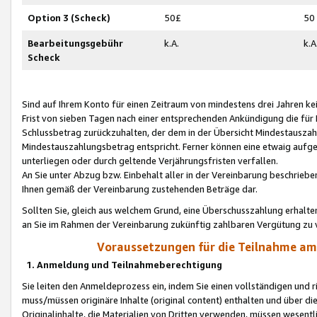
Option 3 (Scheck)
50£
50
Bearbeitungsgebühr
k.A.
k.A
Scheck
Sind auf Ihrem Konto für einen Zeitraum von mindestens drei Jahren kein
Frist von sieben Tagen nach einer entsprechenden Ankündigung die für
Schlussbetrag zurückzuhalten, der dem in der Übersicht Mindestausz
Mindestauszahlungsbetrag entspricht. Ferner können eine etwaig aufg
unterliegen oder durch geltende Verjährungsfristen verfallen.
An Sie unter Abzug bzw. Einbehalt aller in der Vereinbarung beschrieb
Ihnen gemäß der Vereinbarung zustehenden Beträge dar.
Sollten Sie, gleich aus welchem Grund, eine Überschusszahlung erhalte
an Sie im Rahmen der Vereinbarung zukünftig zahlbaren Vergütung zu 
Voraussetzungen für die Teilnahme a
1. Anmeldung und Teilnahmeberechtigung
Sie leiten den Anmeldeprozess ein, indem Sie einen vollständigen und 
muss/müssen originäre Inhalte (original content) enthalten und über d
Originalinhalte, die Materialien von Dritten verwenden, müssen wese