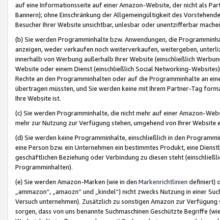
auf eine Informationsseite auf einer Amazon-Website, der nicht als Part
Bannern); ohne Einschränkung der Allgemeingültigkeit des Vorstehende
Besucher Ihrer Website unsichtbar, unlesbar oder unentzifferbar mache
(b) Sie werden Programminhalte bzw. Anwendungen, die Programminhalt
anzeigen, weder verkaufen noch weiterverkaufen, weitergeben, unterli
innerhalb von Werbung außerhalb Ihrer Website (einschließlich Werbun
Website oder einem Dienst (einschließlich Social Networking-Website
Rechte an den Programminhalten oder auf die Programminhalte an eine a
übertragen müssten, und Sie werden keine mit Ihrem Partner-Tag formati
Ihre Website ist.
(c) Sie werden Programminhalte, die nicht mehr auf einer Amazon-Websit
mehr zur Nutzung zur Verfügung stehen, umgehend von Ihrer Website e
(d) Sie werden keine Programminhalte, einschließlich in den Programmin
eine Person bzw. ein Unternehmen ein bestimmtes Produkt, eine Dienstle
geschäftlichen Beziehung oder Verbindung zu diesen steht (einschließli
Programminhalten).
(e) Sie werden Amazon-Marken (wie in den
Markenrichtlinien
definiert) 
„ammazon“, „amaozn“ und „kindel“) nicht zwecks Nutzung in einer Suc
Versuch unternehmen). Zusätzlich zu sonstigen Amazon zur Verfügung 
sorgen, dass von uns benannte Suchmaschinen Geschützte Begriffe (wie 