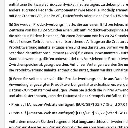
enthaltene Software zurückzuentwickeln, zu zerlegen, zu dekompilier
andere zugrunde liegende Komponenten (wie Modelle, Modellparameter
mit der Creators API, der PA API, Datenfeeds oder in den Produkt Werb
(h) Sie werden Produktwerbungsinhalte, die aus einem Bild bestehen, ni
Zeitraum von bis zu 24 Stunden einen Link auf Produktwerbungsinhalte
die nicht aus Bildern bestehen, für einen Zeitraum von bis zu 24 Stund
Ablauf dieses Zeitraums durch entsprechende Anfrage an die Creators 
Produktwerbungsinhalte aktualisieren und neu darstellen. Sofern wir Ih
Standardidentifikationsnummern (ASINs) für einen unbestimmten Zeitra
Kundenanwendung, dürfen unbeschadet des Vorstehenden Produktwerbu
Zwischenspeicher abgelegt werden. Auf unser Verlangen werden Sie un
die Produktwerbungsinhalte enthält oder nutzt, damit wir Ihre Einhalt
(i) Wenn Sie seltener als stündlich Produktwerbungsinhalte aus Datenfe
Anwendung angezeigten Produktwerbungsinhalte aktualisieren, werden 
Datums-/Uhrzeitstempel einfügen. Wenn Sie jedoch die in Ihrer Anwe
und aktualisiert haben, kann der Datumsteil des Stempels entfallen. Dies
• Preis auf [Amazon-Website einfügen]: [EUR/GBP] 32,77 (Stand 07.01.
• Preis auf [Amazon-Website einfügen]: [EUR/GBP] 32,77 (Stand 14:11 
Außerdem müssen Sie den folgenden Haftungsausschluss entweder neb
ein Pop-up-Fenster, ein Pop-up-Skript oder ein sonstiges vergleichba