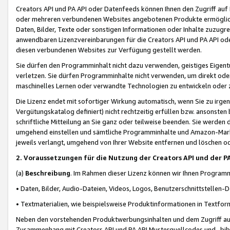
Creators API und PA API oder Datenfeeds können Ihnen den Zugriff auf D
oder mehreren verbundenen Websites angebotenen Produkte ermögliche
Daten, Bilder, Texte oder sonstigen Informationen oder Inhalte zuzugre
anwendbaren Lizenzvereinbarungen für die Creators API und PA API od
diesen verbundenen Websites zur Verfügung gestellt werden.
Sie dürfen den Programminhalt nicht dazu verwenden, geistiges Eigent
verletzen. Sie dürfen Programminhalte nicht verwenden, um direkt ode
maschinelles Lernen oder verwandte Technologien zu entwickeln oder zu
Die Lizenz endet mit sofortiger Wirkung automatisch, wenn Sie zu irg
Vergütungskatalog definiert) nicht rechtzeitig erfüllen bzw. ansonsten
schriftliche Mitteilung an Sie ganz oder teilweise beenden. Sie werden
umgehend einstellen und sämtliche Programminhalte und Amazon-Marke
jeweils verlangt, umgehend von Ihrer Website entfernen und löschen od
2. Voraussetzungen für die Nutzung der Creators API und der P
(a)
Beschreibung
. Im Rahmen dieser Lizenz können wir Ihnen Programmi
• Daten, Bilder, Audio-Dateien, Videos, Logos, Benutzerschnittstellen-
• Textmaterialien, wie beispielsweise Produktinformationen in Textfor
Neben den vorstehenden Produktwerbungsinhalten und dem Zugriff auf 
Zusammenhang mit Creators API und PA API Musterquellcodes und -bibli