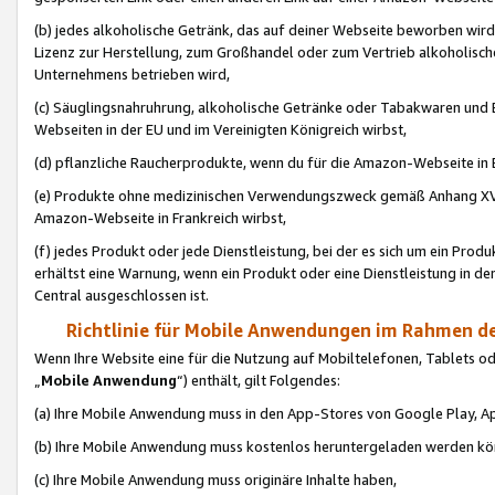
(b) jedes alkoholische Getränk, das auf deiner Webseite beworben wird
Lizenz zur Herstellung, zum Großhandel oder zum Vertrieb alkoholisch
Unternehmens betrieben wird,
(c) Säuglingsnahruhrung, alkoholische Getränke oder Tabakwaren und E
Webseiten in der EU und im Vereinigten Königreich wirbst,
(d) pflanzliche Raucherprodukte, wenn du für die Amazon-Webseite in B
(e) Produkte ohne medizinischen Verwendungszweck gemäß Anhang XVI 
Amazon-Webseite in Frankreich wirbst,
(f) jedes Produkt oder jede Dienstleistung, bei der es sich um ein Prod
erhältst eine Warnung, wenn ein Produkt oder eine Dienstleistung in de
Central ausgeschlossen ist.
Richtlinie für Mobile Anwendungen im Rahmen de
Wenn Ihre Website eine für die Nutzung auf Mobiltelefonen, Tablets 
„
Mobile Anwendung
“) enthält, gilt Folgendes:
(a) Ihre Mobile Anwendung muss in den App-Stores von Google Play, A
(b) Ihre Mobile Anwendung muss kostenlos heruntergeladen werden könn
(c) Ihre Mobile Anwendung muss originäre Inhalte haben,