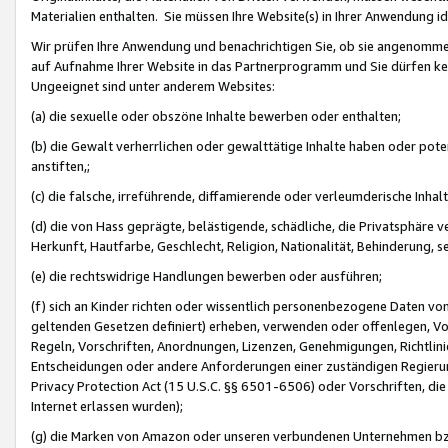
Materialien enthalten. Sie müssen Ihre Website(s) in Ihrer Anwendung ide
Wir prüfen Ihre Anwendung und benachrichtigen Sie, ob sie angenommen
auf Aufnahme Ihrer Website in das Partnerprogramm und Sie dürfen kei
Ungeeignet sind unter anderem Websites:
(a) die sexuelle oder obszöne Inhalte bewerben oder enthalten;
(b) die Gewalt verherrlichen oder gewalttätige Inhalte haben oder pot
anstiften,;
(c) die falsche, irreführende, diffamierende oder verleumderische Inha
(d) die von Hass geprägte, belästigende, schädliche, die Privatsphäre v
Herkunft, Hautfarbe, Geschlecht, Religion, Nationalität, Behinderung, 
(e) die rechtswidrige Handlungen bewerben oder ausführen;
(f) sich an Kinder richten oder wissentlich personenbezogene Daten vo
geltenden Gesetzen definiert) erheben, verwenden oder offenlegen, Vo
Regeln, Vorschriften, Anordnungen, Lizenzen, Genehmigungen, Richtlini
Entscheidungen oder andere Anforderungen einer zuständigen Regierung
Privacy Protection Act (15 U.S.C. §§ 6501-6506) oder Vorschriften, di
Internet erlassen wurden);
(g) die Marken von Amazon oder unseren verbundenen Unternehmen b