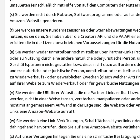
umzuleiten (einschließlich mit Hilfe von auf den Computern der Nutzer i
(s) Sie werden nicht durch Roboter, Softwareprogramme oder auf andere
Amazon-Website generieren.
(t) Sie werden unsere Kundenrezensionen oder Sternebewertungen wed
nutzen, es sei denn, Sie haben über die Creators API und die PA API e
erfüllen die in der Lizenz beschriebenen Voraussetzungen für die Nutzu
(u) Sie werden weder unmittelbar noch mittelbar über Partner-Links P
oder zu Nutzung durch eine andere natürliche oder juristische Person,
Geschäftspartnern nicht gestatten bzw. diese nicht dazu auffordern od
andere natürliche oder juristische Person, unmittelbar oder mittelbar
zu Wiederverkaufs- oder gewerblichen Zwecken (gleich welcher Art) 
auf Ihrer Website zum Wiederverkauf oder für gewerbliche Nutzungen 
(v) Sie werden die URL Ihrer Website, die die Partner-Links enthält b
werden, nicht in einer Weise tarnen, verstecken, manipulieren oder and
nicht mit angemessenem Aufwand in der Lage sind, die Website oder A
Links eine Amazon-Website aufruft.
(w) Sie werden keine Link-Verkürzungen, Schaltflächen, Hyperlinks ode
dahingehend hervorrufen, dass Sie auf eine Amazon-Website verlinken
(x) Auf unser Verlangen hin legen Sie uns eine schriftliche Bestätigung