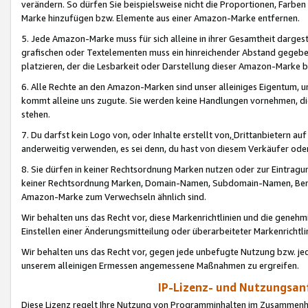
verändern. So dürfen Sie beispielsweise nicht die Proportionen, Farb
Marke hinzufügen bzw. Elemente aus einer Amazon-Marke entfernen.
5. Jede Amazon-Marke muss für sich alleine in ihrer Gesamtheit darge
grafischen oder Textelementen muss ein hinreichender Abstand gegebe
platzieren, der die Lesbarkeit oder Darstellung dieser Amazon-Marke b
6. Alle Rechte an den Amazon-Marken sind unser alleiniges Eigentum, 
kommt alleine uns zugute. Sie werden keine Handlungen vornehmen, 
stehen.
7. Du darfst kein Logo von, oder Inhalte erstellt von,
Drittanbietern au
anderweitig verwenden, es sei denn, du hast von diesem Verkäufer oder
8. Sie dürfen in keiner Rechtsordnung Marken nutzen oder zur Eintragu
keiner Rechtsordnung Marken, Domain-Namen, Subdomain-Namen, Benu
Amazon-Marke zum Verwechseln ähnlich sind.
Wir behalten uns das Recht vor, diese Markenrichtlinien und die gene
Einstellen einer Änderungsmitteilung oder überarbeiteter Markenricht
Wir behalten uns das Recht vor, gegen jede unbefugte Nutzung bzw. jede 
unserem alleinigen Ermessen angemessene Maßnahmen zu ergreifen.
IP-Lizenz- und Nutzungsan
Diese Lizenz regelt Ihre Nutzung von Programminhalten im Zusammen