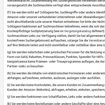
Werbeinhalte im Zusammenhang mit Suchergebnissen verwendet werden,
vorausgesetzt die Suchmaschine verfügt über entsprechende Ausschlu
(f) Sie werden nicht auf Schlagwörter, Suchbegriffe oder andere Ident
Amazon oder unseren verbundenen Unternehmen oder Abwandlungen bzw
nicht abschließende Liste unserer Marken entnehmen Sie bitte der Nich
Schlagwortauktionen auf Suchmaschinen teilnehmen, wenn die sich da
Kostenpflichtige Suchplatzierung (wie im
Vergütungskatalog
definiert
Suchmaschinen Links zur Verfügung stellen, damit Sie bei allgemeinen I
kostenfreien Suchergebnissen) auftauchen, solange Sie die
Vereinbaru
auf Ihre Website leiten und nicht unmittelbar oder mittelbar über eine
(g) Sie werden natürlichen oder juristischen Personen für die Nutzung 
Form von Geld, Rabatten, Preisnachlässen, Punkten, Spenden für Hilfs
beispielsweise keine Prämien- oder Treueprogramme auflegen, die Anrei
Partner-Links zu besuchen.
(h) Sie werden die Inhalte von elektronischen Formularen oder anderem M
abfangen, aufzeichnen, umleiten, auslesen, auslegen oder ausfüllen.
(i) Sie werden keine Kontodaten, die unsere Kunden im Zusammenhang 
Kunden der Amazon-Websites), abfragen, erheben, einholen, speichern,
(j) Sie werden Funktionen von Schaltflächen, Links oder andere Funkti
(k) Sie werden keine Bestellungen oder andere Geschäfte über eine Ama