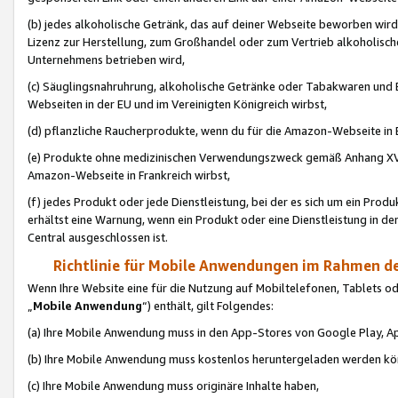
(b) jedes alkoholische Getränk, das auf deiner Webseite beworben wird
Lizenz zur Herstellung, zum Großhandel oder zum Vertrieb alkoholisch
Unternehmens betrieben wird,
(c) Säuglingsnahruhrung, alkoholische Getränke oder Tabakwaren und E
Webseiten in der EU und im Vereinigten Königreich wirbst,
(d) pflanzliche Raucherprodukte, wenn du für die Amazon-Webseite in B
(e) Produkte ohne medizinischen Verwendungszweck gemäß Anhang XVI 
Amazon-Webseite in Frankreich wirbst,
(f) jedes Produkt oder jede Dienstleistung, bei der es sich um ein Prod
erhältst eine Warnung, wenn ein Produkt oder eine Dienstleistung in de
Central ausgeschlossen ist.
Richtlinie für Mobile Anwendungen im Rahmen de
Wenn Ihre Website eine für die Nutzung auf Mobiltelefonen, Tablets 
„
Mobile Anwendung
“) enthält, gilt Folgendes:
(a) Ihre Mobile Anwendung muss in den App-Stores von Google Play, A
(b) Ihre Mobile Anwendung muss kostenlos heruntergeladen werden könn
(c) Ihre Mobile Anwendung muss originäre Inhalte haben,