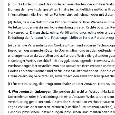
(c) für die Erstellung und das Einstellen von Inhalten, die auf Ihrer We
Eignung der jeweils dargestellten Inhalte (einschließlich sämtlicher 
Informationen, die Sie in einen Partner-Link aufnehmen oder mit diese
(d) dafür, dass die Nutzung der Programminhalte, Ihrer Website und des 
Verletzung oder missbräuchliche Ausübung unserer Rechte bzw. der Recht
Markenrechte, Datenschutzrechte, Veröffentlichungsrechte oder anderer
Einhaltung der
Amazon Anti-Fälschungsrichtlinien für das Partnerpro
(e) dafür, die Verwendung von Cookies, Pixeln und anderen Technologien
Besuchern gesammelten Daten in Übereinstimmung mit den geltenden Ge
und angemessen darzustellen und auf andere Weise die geltenden geset
in sonstiger Weise, einschließlich des ggf. anzuzeigenden Hinweises, d
Werbeanzeigen bereitstellen, von den Besuchern Ihrer Website unmitte
Cookies erkennen können und dafür, dass Sie Informationen über die v
Online-Werbung bereitstellen, soweit nach den anwendbaren gesetzlic
(f) für Ihre Nutzung, der Programminhalte und der Amazon-Marken, u
4. Werbeeinschränkungen.
Sie werden sich nicht an Werbe-, Market
Unternehmen oder in Verbindung mit einer Amazon-Website oder dem Pa
Vereinbarung
gestattet sind. Sie werden sich nicht an Werbeaktivitäten
Logos von uns oder unseren Partnern (einschließlich Amazon-Marken), 
E-Books, physischen Postsendungen, physischen Dokumenten oder in 