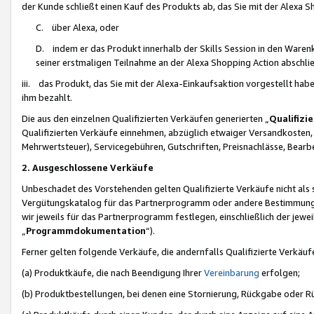
der Kunde schließt einen Kauf des Produkts ab, das Sie mit der Alexa 
C. über Alexa, oder
D. indem er das Produkt innerhalb der Skills Session in den Waren
seiner erstmaligen Teilnahme an der Alexa Shopping Action abschlie
iii. das Produkt, das Sie mit der Alexa-Einkaufsaktion vorgestellt ha
ihm bezahlt.
Die aus den einzelnen Qualifizierten Verkäufen generierten „
Qualifizi
Qualifizierten Verkäufe einnehmen, abzüglich etwaiger Versandkosten
Mehrwertsteuer), Servicegebühren, Gutschriften, Preisnachlässe, Bear
2. Ausgeschlossene Verkäufe
Unbeschadet des Vorstehenden gelten Qualifizierte Verkäufe nicht als
Vergütungskatalog für das Partnerprogramm oder andere Bestimmungen,
wir jeweils für das Partnerprogramm festlegen, einschließlich der jewe
„
Programmdokumentation
“).
Ferner gelten folgende Verkäufe, die andernfalls Qualifizierte Verkä
(a) Produktkäufe, die nach Beendigung Ihrer
Vereinbarung
erfolgen;
(b) Produktbestellungen, bei denen eine Stornierung, Rückgabe oder R