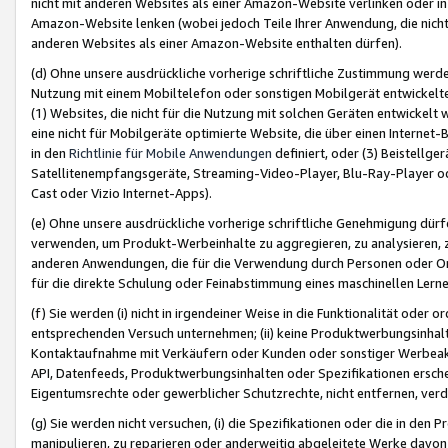
nicht mit anderen Websites als einer Amazon-Website verlinken oder i
Amazon-Website lenken (wobei jedoch Teile Ihrer Anwendung, die nich
anderen Websites als einer Amazon-Website enthalten dürfen).
(d) Ohne unsere ausdrückliche vorherige schriftliche Zustimmung werd
Nutzung mit einem Mobiltelefon oder sonstigen Mobilgerät entwickelt
(1) Websites, die nicht für die Nutzung mit solchen Geräten entwickelt
eine nicht für Mobilgeräte optimierte Website, die über einen Interne
in den
Richtlinie für Mobile Anwendungen
definiert, oder (3) Beistellge
Satellitenempfangsgeräte, Streaming-Video-Player, Blu-Ray-Player ode
Cast oder Vizio Internet-Apps).
(e) Ohne unsere ausdrückliche vorherige schriftliche Genehmigung dürfe
verwenden, um Produkt-Werbeinhalte zu aggregieren, zu analysieren, 
anderen Anwendungen, die für die Verwendung durch Personen oder Or
für die direkte Schulung oder Feinabstimmung eines maschinellen Lern
(f) Sie werden (i) nicht in irgendeiner Weise in die Funktionalität ode
entsprechenden Versuch unternehmen; (ii) keine Produktwerbungsinha
Kontaktaufnahme mit Verkäufern oder Kunden oder sonstiger Werbeaktiv
API, Datenfeeds, Produktwerbungsinhalten oder Spezifikationen erschei
Eigentumsrechte oder gewerblicher Schutzrechte, nicht entfernen, verd
(g) Sie werden nicht versuchen, (i) die Spezifikationen oder die in de
manipulieren, zu reparieren oder anderweitig abgeleitete Werke davon z