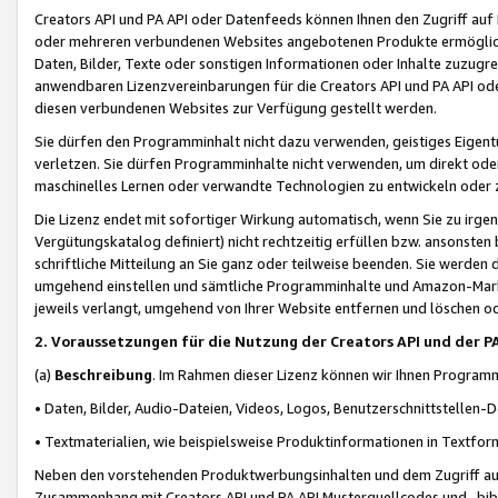
Creators API und PA API oder Datenfeeds können Ihnen den Zugriff auf D
oder mehreren verbundenen Websites angebotenen Produkte ermögliche
Daten, Bilder, Texte oder sonstigen Informationen oder Inhalte zuzugre
anwendbaren Lizenzvereinbarungen für die Creators API und PA API od
diesen verbundenen Websites zur Verfügung gestellt werden.
Sie dürfen den Programminhalt nicht dazu verwenden, geistiges Eigent
verletzen. Sie dürfen Programminhalte nicht verwenden, um direkt ode
maschinelles Lernen oder verwandte Technologien zu entwickeln oder zu
Die Lizenz endet mit sofortiger Wirkung automatisch, wenn Sie zu irg
Vergütungskatalog definiert) nicht rechtzeitig erfüllen bzw. ansonsten
schriftliche Mitteilung an Sie ganz oder teilweise beenden. Sie werden
umgehend einstellen und sämtliche Programminhalte und Amazon-Marke
jeweils verlangt, umgehend von Ihrer Website entfernen und löschen od
2. Voraussetzungen für die Nutzung der Creators API und der P
(a)
Beschreibung
. Im Rahmen dieser Lizenz können wir Ihnen Programmi
• Daten, Bilder, Audio-Dateien, Videos, Logos, Benutzerschnittstellen-
• Textmaterialien, wie beispielsweise Produktinformationen in Textfor
Neben den vorstehenden Produktwerbungsinhalten und dem Zugriff auf 
Zusammenhang mit Creators API und PA API Musterquellcodes und -bibli