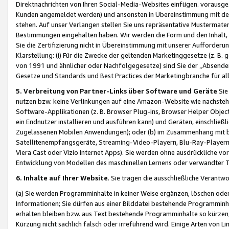
Direktnachrichten von Ihren Social-Media-Websites einfügen. vorausg
Kunden angemeldet werden) und ansonsten in Übereinstimmung mit der
stehen. Auf unser Verlangen stellen Sie uns repräsentative Mustermater
Bestimmungen eingehalten haben. Wir werden die Form und den Inhalt, di
Sie die Zertifizierung nicht in Übereinstimmung mit unserer Aufforderu
Klarstellung: (i) Für die Zwecke der geltenden Marketinggesetze (z. 
von 1991 und ähnlicher oder Nachfolgegesetze) sind Sie der „Absender“ j
Gesetze und Standards und Best Practices der Marketingbranche für 
5. Verbreitung von Partner-Links über Software und Geräte
Sie
nutzen bzw. keine Verlinkungen auf eine Amazon-Website wie nachsteh
Software-Applikationen (z. B. Browser Plug-ins, Browser Helper Objec
ein Endnutzer installieren und ausführen kann) und Geräten, einschlie
Zugelassenen Mobilen Anwendungen); oder (b) im Zusammenhang mit bzw.
Satellitenempfangsgeräte, Streaming-Video-Playern, Blu-Ray-Playern 
Viera Cast oder Vizio Internet Apps). Sie werden ohne ausdrückliche v
Entwicklung von Modellen des maschinellen Lernens oder verwandter 
6. Inhalte auf Ihrer Website
. Sie tragen die ausschließliche Verantwo
(a) Sie werden Programminhalte in keiner Weise ergänzen, löschen oder
Informationen; Sie dürfen aus einer Bilddatei bestehende Programminhal
erhalten bleiben bzw. aus Text bestehende Programminhalte so kürzen, 
Kürzung nicht sachlich falsch oder irreführend wird. Einige Arten von L