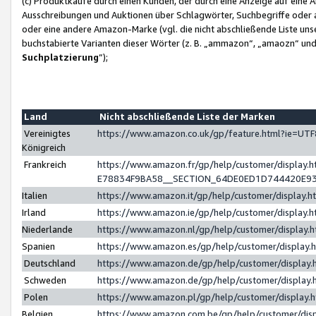
(c) Produktkäufe durch einen Kunden, der durch eine Anzeige auf eine 
Ausschreibungen und Auktionen über Schlagwörter, Suchbegriffe oder 
oder eine andere Amazon-Marke (vgl. die nicht abschließende Liste un
buchstabierte Varianten dieser Wörter (z. B. „ammazon“, „amaozn“ und „
Suchplatzierung
”);
Land
Nicht abschließende Liste der Marken
Vereinigtes
https://www.amazon.co.uk/gp/feature.html?ie=U
Königreich
Frankreich
https://www.amazon.fr/gp/help/customer/displa
E78834F9BA58__SECTION_64DE0ED1D744420E9
Italien
https://www.amazon.it/gp/help/customer/display
Irland
https://www.amazon.ie/gp/help/customer/displa
Niederlande
https://www.amazon.nl/gp/help/customer/display
Spanien
https://www.amazon.es/gp/help/customer/display
Deutschland
https://www.amazon.de/gp/help/customer/displa
Schweden
https://www.amazon.de/gp/help/customer/displa
Polen
https://www.amazon.pl/gp/help/customer/display
Belgien
https://www.amazon.com.be/gp/help/customer/d