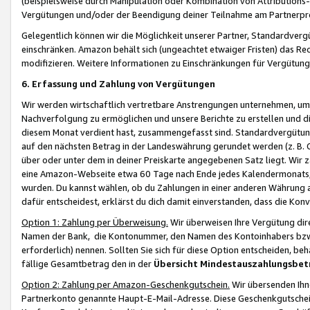
(beispielsweise durch Manipulation oder Kombination von Attributions-
Vergütungen und/oder der Beendigung deiner Teilnahme am Partnerp
Gelegentlich können wir die Möglichkeit unserer Partner, Standardv
einschränken. Amazon behält sich (ungeachtet etwaiger Fristen) das Re
modifizieren. Weitere Informationen zu Einschränkungen für Vergütung
6. Erfassung und Zahlung von Vergütungen
Wir werden wirtschaftlich vertretbare Anstrengungen unternehmen, um 
Nachverfolgung zu ermöglichen und unsere Berichte zu erstellen und di
diesem Monat verdient hast, zusammengefasst sind. Standardvergütung
auf den nächsten Betrag in der Landeswährung gerundet werden (z. B. C
über oder unter dem in deiner Preiskarte angegebenen Satz liegt. Wir
eine Amazon-Webseite etwa 60 Tage nach Ende jedes Kalendermonats, i
wurden. Du kannst wählen, ob du Zahlungen in einer anderen Währung
dafür entscheidest, erklärst du dich damit einverstanden, dass die K
Option 1: Zahlung per Überweisung.
Wir überweisen Ihre Vergütung dir
Namen der Bank, die Kontonummer, den Namen des Kontoinhabers bzw. a
erforderlich) nennen. Sollten Sie sich für diese Option entscheiden, be
fällige Gesamtbetrag den in der
Übersicht Mindestauszahlungsbet
Option 2: Zahlung per Amazon-Geschenkgutschein.
Wir übersenden Ihne
Partnerkonto genannte Haupt-E-Mail-Adresse. Diese Geschenkgutschei