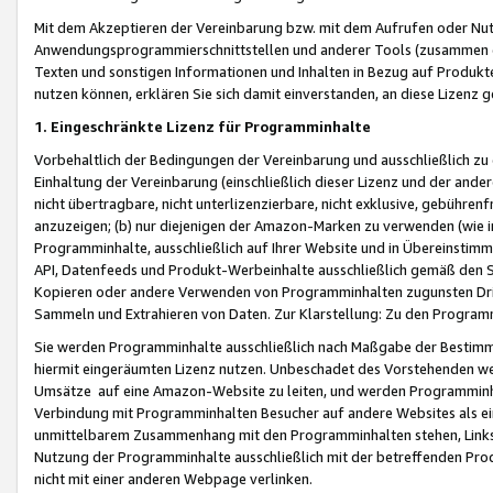
Mit dem Akzeptieren der Vereinbarung bzw. mit dem Aufrufen oder Nutz
Anwendungsprogrammierschnittstellen und anderer Tools (zusammen die
Texten und sonstigen Informationen und Inhalten in Bezug auf Produkte
nutzen können, erklären Sie sich damit einverstanden, an diese Lizenz 
1. Eingeschränkte Lizenz für Programminhalte
Vorbehaltlich der Bedingungen der Vereinbarung und ausschließlich z
Einhaltung der Vereinbarung (einschließlich dieser Lizenz und der ande
nicht übertragbare, nicht unterlizenzierbare, nicht exklusive, gebühren
anzuzeigen; (b) nur diejenigen der Amazon-Marken zu verwenden (wie in 
Programminhalte, ausschließlich auf Ihrer Website und in Übereinstimmu
API, Datenfeeds und Produkt-Werbeinhalte ausschließlich gemäß den Spe
Kopieren oder andere Verwenden von Programminhalten zugunsten Dri
Sammeln und Extrahieren von Daten. Zur Klarstellung: Zu den Program
Sie werden Programminhalte ausschließlich nach Maßgabe der Besti
hiermit eingeräumten Lizenz nutzen. Unbeschadet des Vorstehenden we
Umsätze auf eine Amazon-Website zu leiten, und werden Programminhal
Verbindung mit Programminhalten Besucher auf andere Websites als ein
unmittelbarem Zusammenhang mit den Programminhalten stehen, Links z
Nutzung der Programminhalte ausschließlich mit der betreffenden Pr
nicht mit einer anderen Webpage verlinken.