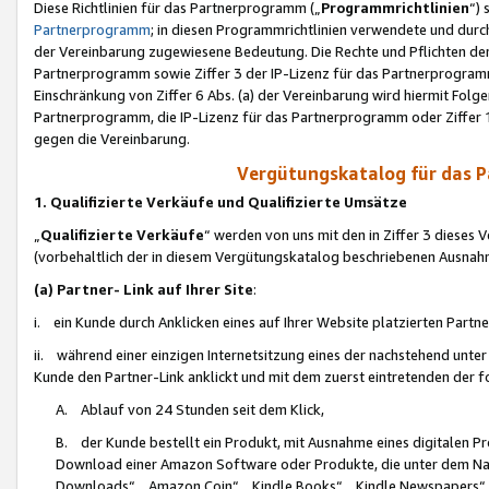
Diese Richtlinien für das Partnerprogramm („
Programmrichtlinien
“)
Partnerprogramm
; in diesen Programmrichtlinien verwendete und durch
der Vereinbarung zugewiesene Bedeutung. Die Rechte und Pflichten de
Partnerprogramm sowie Ziffer 3 der IP-Lizenz für das Partnerprogram
Einschränkung von Ziffer 6 Abs. (a) der Vereinbarung wird hiermit Fol
Partnerprogramm, die IP-Lizenz für das Partnerprogramm oder Ziffer 1
gegen die Vereinbarung.
Vergütungskatalog für das 
1. Qualifizierte Verkäufe und Qualifizierte Umsätze
„
Qualifizierte Verkäufe
“ werden von uns mit den in Ziffer 3 diese
(vorbehaltlich der in diesem Vergütungskatalog beschriebenen Ausnah
(a) Partner- Link auf Ihrer Site
:
i. ein Kunde durch Anklicken eines auf Ihrer Website platzierten Part
ii. während einer einzigen Internetsitzung eines der nachstehend unter (i)
Kunde den Partner-Link anklickt und mit dem zuerst eintretenden der f
A. Ablauf von 24 Stunden seit dem Klick,
B. der Kunde bestellt ein Produkt, mit Ausnahme eines digitalen P
Download einer Amazon Software oder Produkte, die unter dem N
Downloads“, „Amazon Coin“, „Kindle Books“, „Kindle Newspapers“, „