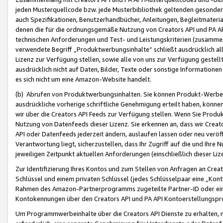
jeden Musterquellcode bzw. jede Musterbibliothek geltenden gesonder
auch Spezifikationen, Benutzerhandbücher, Anleitungen, Begleitmaterial
denen die für die ordnungsgemäße Nutzung von Creators API und PA A
technischen Anforderungen und Test- und Leistungskriterien (zusammen
verwendete Begriff „Produktwerbungsinhalte“ schließt ausdrücklich al
Lizenz zur Verfügung stellen, sowie alle von uns zur Verfügung gestel
ausdrücklich nicht auf Daten, Bilder, Texte oder sonstige Informatione
es sich nicht um eine Amazon-Website handelt.
(b) Abrufen von Produktwerbungsinhalten. Sie können Produkt-Werbein
ausdrückliche vorherige schriftliche Genehmigung erteilt haben, könn
wir über die Creators API Feeds zur Verfügung stellen. Wenn Sie Produk
Nutzung von Datenfeeds dieser Lizenz. Sie erkennen an, dass wir Creat
API oder Datenfeeds jederzeit ändern, auslaufen lassen oder neu veröffe
Verantwortung liegt, sicherzustellen, dass Ihr Zugriff auf die und Ihr
jeweiligen Zeitpunkt aktuellen Anforderungen (einschließlich dieser Liz
Zur Identifizierung Ihres Kontos und zum Stellen von Anfragen an Crea
Schlüssel und einem privaten Schlüssel (jedes Schlüsselpaar eine „Kon
Rahmen des Amazon-Partnerprogramms zugeteilte Partner-ID oder ein
Kontokennungen über den Creators API und PA API Kontoerstellungspro
Um Programmwerbeinhalte über die Creators API Dienste zu erhalten, m