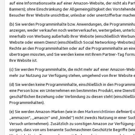
auf eine Informationsseite auf einer Amazon-Website, der nicht als Part
Bannern); ohne Einschränkung der Allgemeingültigkeit des Vorstehende
Besucher Ihrer Website unsichtbar, unlesbar oder unentzifferbar mache
(b) Sie werden Programminhalte bzw. Anwendungen, die Programminhalt
anzeigen, weder verkaufen noch weiterverkaufen, weitergeben, unterli
innerhalb von Werbung außerhalb Ihrer Website (einschließlich Werbun
Website oder einem Dienst (einschließlich Social Networking-Website
Rechte an den Programminhalten oder auf die Programminhalte an eine a
übertragen müssten, und Sie werden keine mit Ihrem Partner-Tag formati
Ihre Website ist.
(c) Sie werden Programminhalte, die nicht mehr auf einer Amazon-Websit
mehr zur Nutzung zur Verfügung stehen, umgehend von Ihrer Website e
(d) Sie werden keine Programminhalte, einschließlich in den Programmin
eine Person bzw. ein Unternehmen ein bestimmtes Produkt, eine Dienstle
geschäftlichen Beziehung oder Verbindung zu diesen steht (einschließli
Programminhalten).
(e) Sie werden Amazon-Marken (wie in den
Markenrichtlinien
definiert) 
„ammazon“, „amaozn“ und „kindel“) nicht zwecks Nutzung in einer Suc
Versuch unternehmen). Zusätzlich zu sonstigen Amazon zur Verfügung 
sorgen, dass von uns benannte Suchmaschinen Geschützte Begriffe (wie 