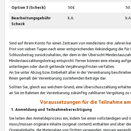
Option 3 (Scheck)
50£
50
Bearbeitungsgebühr
k.A.
k.A
Scheck
Sind auf Ihrem Konto für einen Zeitraum von mindestens drei Jahren kein
Frist von sieben Tagen nach einer entsprechenden Ankündigung die für
Schlussbetrag zurückzuhalten, der dem in der Übersicht Mindestausz
Mindestauszahlungsbetrag entspricht. Ferner können eine etwaig aufg
unterliegen oder durch geltende Verjährungsfristen verfallen.
An Sie unter Abzug bzw. Einbehalt aller in der Vereinbarung beschrieb
Ihnen gemäß der Vereinbarung zustehenden Beträge dar.
Sollten Sie, gleich aus welchem Grund, eine Überschusszahlung erhalte
an Sie im Rahmen der Vereinbarung zukünftig zahlbaren Vergütung zu 
Voraussetzungen für die Teilnahme a
1. Anmeldung und Teilnahmeberechtigung
Sie leiten den Anmeldeprozess ein, indem Sie einen vollständigen und 
muss/müssen originäre Inhalte (original content) enthalten und über d
Originalinhalte, die Materialien von Dritten verwenden, müssen wese