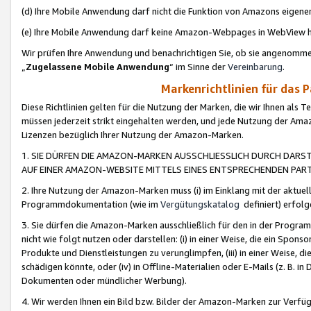
(d) Ihre Mobile Anwendung darf nicht die Funktion von Amazons eige
(e) Ihre Mobile Anwendung darf keine Amazon-Webpages in WebView 
Wir prüfen Ihre Anwendung und benachrichtigen Sie, ob sie angenomm
„
Zugelassene Mobile Anwendung
“ im Sinne der
Vereinbarung
.
Markenrichtlinien für das 
Diese Richtlinien gelten für die Nutzung der Marken, die wir Ihnen als 
müssen jederzeit strikt eingehalten werden, und jede Nutzung der Ama
Lizenzen bezüglich Ihrer Nutzung der Amazon-Marken.
1. SIE DÜRFEN DIE AMAZON-MARKEN AUSSCHLIESSLICH DURCH DARS
AUF EINER AMAZON-WEBSITE MITTELS EINES ENTSPRECHENDEN PART
2. Ihre Nutzung der Amazon-Marken muss (i) im Einklang mit der aktuells
Programmdokumentation (wie im
Vergütungskatalog
definiert) erfolg
3. Sie dürfen die Amazon-Marken ausschließlich für den in der Progr
nicht wie folgt nutzen oder darstellen: (i) in einer Weise, die ein Spo
Produkte und Dienstleistungen zu verunglimpfen, (iii) in einer Weise
schädigen könnte, oder (iv) in Offline-Materialien oder E-Mails (z. B.
Dokumenten oder mündlicher Werbung).
4. Wir werden Ihnen ein Bild bzw. Bilder der Amazon-Marken zur Verfüg