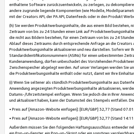
enthaltene Software zurückzuentwickeln, zu zerlegen, zu dekompilier
andere zugrunde liegende Komponenten (wie Modelle, Modellparameter
mit der Creators API, der PA API, Datenfeeds oder in den Produkt Werb
(h) Sie werden Produktwerbungsinhalte, die aus einem Bild bestehen, ni
Zeitraum von bis zu 24 Stunden einen Link auf Produktwerbungsinhalte
die nicht aus Bildern bestehen, für einen Zeitraum von bis zu 24 Stund
Ablauf dieses Zeitraums durch entsprechende Anfrage an die Creators 
Produktwerbungsinhalte aktualisieren und neu darstellen. Sofern wir Ih
Standardidentifikationsnummern (ASINs) für einen unbestimmten Zeitra
Kundenanwendung, dürfen unbeschadet des Vorstehenden Produktwerbu
Zwischenspeicher abgelegt werden. Auf unser Verlangen werden Sie un
die Produktwerbungsinhalte enthält oder nutzt, damit wir Ihre Einhalt
(i) Wenn Sie seltener als stündlich Produktwerbungsinhalte aus Datenfe
Anwendung angezeigten Produktwerbungsinhalte aktualisieren, werden 
Datums-/Uhrzeitstempel einfügen. Wenn Sie jedoch die in Ihrer Anwe
und aktualisiert haben, kann der Datumsteil des Stempels entfallen. Dies
• Preis auf [Amazon-Website einfügen]: [EUR/GBP] 32,77 (Stand 07.01.
• Preis auf [Amazon-Website einfügen]: [EUR/GBP] 32,77 (Stand 14:11 
Außerdem müssen Sie den folgenden Haftungsausschluss entweder neb
ein Pop-up-Fenster, ein Pop-up-Skript oder ein sonstiges vergleichba