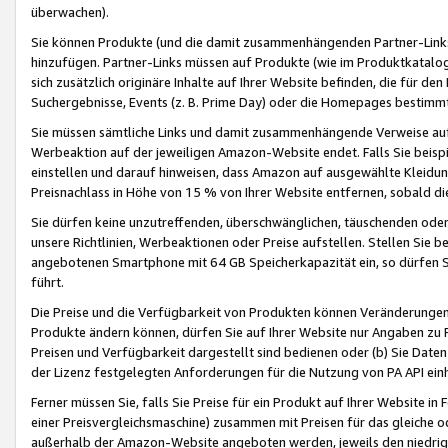
überwachen).
Sie können Produkte (und die damit zusammenhängenden Partner-Links)
hinzufügen. Partner-Links müssen auf Produkte (wie im Produktkatalog de
sich zusätzlich originäre Inhalte auf Ihrer Website befinden, die für 
Suchergebnisse, Events (z. B. Prime Day) oder die Homepages bestimmte
Sie müssen sämtliche Links und damit zusammenhängende Verweise auf z
Werbeaktion auf der jeweiligen Amazon-Website endet. Falls Sie beisp
einstellen und darauf hinweisen, dass Amazon auf ausgewählte Kleidun
Preisnachlass in Höhe von 15 % von Ihrer Website entfernen, sobald di
Sie dürfen keine unzutreffenden, überschwänglichen, täuschenden od
unsere Richtlinien, Werbeaktionen oder Preise aufstellen. Stellen Sie 
angebotenen Smartphone mit 64 GB Speicherkapazität ein, so dürfen S
führt.
Die Preise und die Verfügbarkeit von Produkten können Veränderungen 
Produkte ändern können, dürfen Sie auf Ihrer Website nur Angaben zu P
Preisen und Verfügbarkeit dargestellt sind bedienen oder (b) Sie Daten
der Lizenz festgelegten Anforderungen für die Nutzung von PA API einh
Ferner müssen Sie, falls Sie Preise für ein Produkt auf Ihrer Website in 
einer Preisvergleichsmaschine) zusammen mit Preisen für das gleiche o
außerhalb der Amazon-Website angeboten werden, jeweils den niedrigst