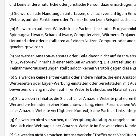
und keine andere natürliche oder juristische Person dazu ermächtigen, a
(l) Sie werden alle Handlungen unterlassen, die nach vernünftigem Erme
Website, auf der Funktionen oder Transaktionen (zum Beispiel suchen, s
(m) Sie werden auf Ihrer Website keine Partner-Links oder Programmin
Spionagesoftware, Schadsoftware, Computerviren, Würmern, Trojaner
Herunterladen oder Installieren auf einem Nutzer-Computer oder ande
genehmigt wurden.
(n) Sie werden Amazon-Websites oder Teile davon nicht auf Ihrer Websi
(z. B., WebView) innerhalb einer Mobilen Anwendung. Die Darstellung ein
Teilnahmevoraussetzungen stellt jedoch keinen Verstoß gegen diese Zif
(o) Sie werden keine Partner-Links oder andere Inhalte, die eine Am
Werbeseiten oder Layer-Werbung einstellen oder bereitstellen, mit Au
bewerben, die eng mit dem auf Ihrer Website befindlichen Material z
(p) Sie werden in Inhalte, die Sie auf einer Amazon-Website platzier
Werbediensten oder in einer Kundenbewertung, einem Forum, einem Wun
einer Amazon-Website verfügbaren Kontext) keine Partner-Links integr
(q) Sie werden nicht versuchen, den
Vergütungskatalog
zu umgehen oder
dass sich eine Webpage einer Amazon-Website im Browser eines Kunden 
(r) Sie werden nicht versuchen, Internetverkehr (Traffic) oder Vergü