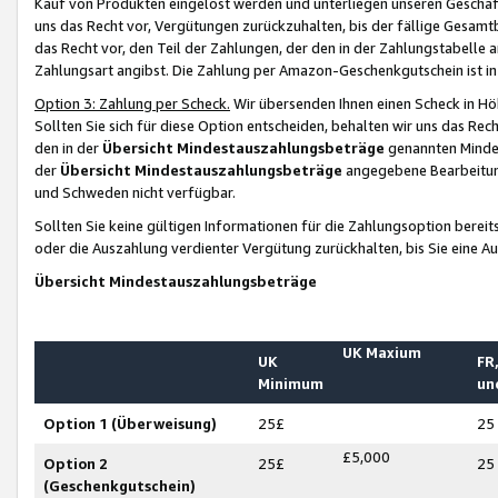
Kauf von Produkten eingelöst werden und unterliegen unseren Geschäf
uns das Recht vor, Vergütungen zurückzuhalten, bis der fällige Gesamt
das Recht vor, den Teil der Zahlungen, der den in der Zahlungstabelle 
Zahlungsart angibst. Die Zahlung per Amazon-Geschenkgutschein ist in
Option 3: Zahlung per Scheck.
Wir übersenden Ihnen einen Scheck in Höh
Sollten Sie sich für diese Option entscheiden, behalten wir uns das Rec
den in der
Übersicht Mindestauszahlungsbeträge
genannten Mindest
der
Übersicht Mindestauszahlungsbeträge
angegebene Bearbeitung
und Schweden nicht verfügbar.
Sollten Sie keine gültigen Informationen für die Zahlungsoption bereit
oder die Auszahlung verdienter Vergütung zurückhalten, bis Sie eine A
Übersicht Mindestauszahlungsbeträge
UK Maxium
UK
FR,
Minimum
un
Option 1 (Überweisung)
25£
25
£5,000
Option 2
25£
25
(Geschenkgutschein)