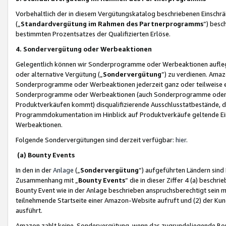
Vorbehaltlich der in diesem Vergütungskatalog beschriebenen Einschr
(„
Standardvergütung im Rahmen des Partnerprogramms
“) besc
bestimmten Prozentsatzes der Qualifizierten Erlöse.
4. Sondervergütung oder Werbeaktionen
Gelegentlich können wir Sonderprogramme oder Werbeaktionen auflegen,
oder alternative Vergütung („
Sondervergütung
”) zu verdienen. Amazo
Sonderprogramme oder Werbeaktionen jederzeit ganz oder teilweise einz
Sonderprogramme oder Werbeaktionen (auch Sonderprogramme oder We
Produktverkäufen kommt) disqualifizierende Ausschlusstatbestände, di
Programmdokumentation im Hinblick auf Produktverkäufe geltende E
Werbeaktionen.
Folgende Sondervergütungen sind derzeit verfügbar:
hier
.
(a) Bounty Events
In den in der
Anlage
(„
Sondervergütung
“) aufgeführten Ländern sind
Zusammenhang mit „
Bounty Events
“ die in dieser Ziffer 4 (a) besch
Bounty Event wie in der Anlage beschrieben anspruchsberechtigt sein mu
teilnehmende Startseite einer Amazon-Website aufruft und (2) der Kun
ausführt.
Amazon zahlt keine Sondervergütung, wenn das zugrundeliegende Boun