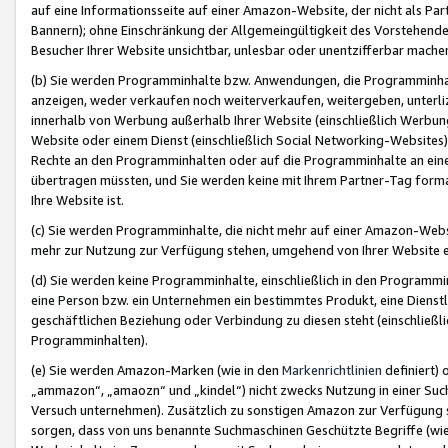
auf eine Informationsseite auf einer Amazon-Website, der nicht als Part
Bannern); ohne Einschränkung der Allgemeingültigkeit des Vorstehende
Besucher Ihrer Website unsichtbar, unlesbar oder unentzifferbar mache
(b) Sie werden Programminhalte bzw. Anwendungen, die Programminhalt
anzeigen, weder verkaufen noch weiterverkaufen, weitergeben, unterli
innerhalb von Werbung außerhalb Ihrer Website (einschließlich Werbun
Website oder einem Dienst (einschließlich Social Networking-Website
Rechte an den Programminhalten oder auf die Programminhalte an eine a
übertragen müssten, und Sie werden keine mit Ihrem Partner-Tag formati
Ihre Website ist.
(c) Sie werden Programminhalte, die nicht mehr auf einer Amazon-Websit
mehr zur Nutzung zur Verfügung stehen, umgehend von Ihrer Website e
(d) Sie werden keine Programminhalte, einschließlich in den Programmin
eine Person bzw. ein Unternehmen ein bestimmtes Produkt, eine Dienstle
geschäftlichen Beziehung oder Verbindung zu diesen steht (einschließli
Programminhalten).
(e) Sie werden Amazon-Marken (wie in den
Markenrichtlinien
definiert) 
„ammazon“, „amaozn“ und „kindel“) nicht zwecks Nutzung in einer Suc
Versuch unternehmen). Zusätzlich zu sonstigen Amazon zur Verfügung 
sorgen, dass von uns benannte Suchmaschinen Geschützte Begriffe (wie 