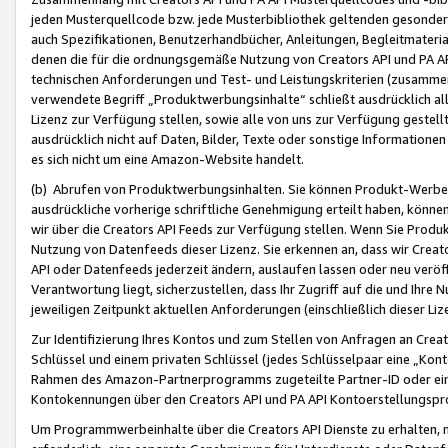
jeden Musterquellcode bzw. jede Musterbibliothek geltenden gesonder
auch Spezifikationen, Benutzerhandbücher, Anleitungen, Begleitmaterial
denen die für die ordnungsgemäße Nutzung von Creators API und PA A
technischen Anforderungen und Test- und Leistungskriterien (zusammen
verwendete Begriff „Produktwerbungsinhalte“ schließt ausdrücklich al
Lizenz zur Verfügung stellen, sowie alle von uns zur Verfügung gestel
ausdrücklich nicht auf Daten, Bilder, Texte oder sonstige Informatione
es sich nicht um eine Amazon-Website handelt.
(b) Abrufen von Produktwerbungsinhalten. Sie können Produkt-Werbein
ausdrückliche vorherige schriftliche Genehmigung erteilt haben, könn
wir über die Creators API Feeds zur Verfügung stellen. Wenn Sie Produk
Nutzung von Datenfeeds dieser Lizenz. Sie erkennen an, dass wir Creat
API oder Datenfeeds jederzeit ändern, auslaufen lassen oder neu veröffe
Verantwortung liegt, sicherzustellen, dass Ihr Zugriff auf die und Ihr
jeweiligen Zeitpunkt aktuellen Anforderungen (einschließlich dieser Liz
Zur Identifizierung Ihres Kontos und zum Stellen von Anfragen an Crea
Schlüssel und einem privaten Schlüssel (jedes Schlüsselpaar eine „Kon
Rahmen des Amazon-Partnerprogramms zugeteilte Partner-ID oder ein
Kontokennungen über den Creators API und PA API Kontoerstellungspro
Um Programmwerbeinhalte über die Creators API Dienste zu erhalten, m