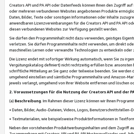
Creators API und PA API oder Datenfeeds können Ihnen den Zugriff auf D
oder mehreren verbundenen Websites angebotenen Produkte ermögliche
Daten, Bilder, Texte oder sonstigen Informationen oder Inhalte zuzugre
anwendbaren Lizenzvereinbarungen für die Creators API und PA API od
diesen verbundenen Websites zur Verfügung gestellt werden.
Sie dürfen den Programminhalt nicht dazu verwenden, geistiges Eigent
verletzen. Sie dürfen Programminhalte nicht verwenden, um direkt ode
maschinelles Lernen oder verwandte Technologien zu entwickeln oder zu
Die Lizenz endet mit sofortiger Wirkung automatisch, wenn Sie zu irg
Vergütungskatalog definiert) nicht rechtzeitig erfüllen bzw. ansonsten
schriftliche Mitteilung an Sie ganz oder teilweise beenden. Sie werden
umgehend einstellen und sämtliche Programminhalte und Amazon-Marke
jeweils verlangt, umgehend von Ihrer Website entfernen und löschen od
2. Voraussetzungen für die Nutzung der Creators API und der P
(a)
Beschreibung
. Im Rahmen dieser Lizenz können wir Ihnen Programmi
• Daten, Bilder, Audio-Dateien, Videos, Logos, Benutzerschnittstellen-
• Textmaterialien, wie beispielsweise Produktinformationen in Textfor
Neben den vorstehenden Produktwerbungsinhalten und dem Zugriff auf 
Zusammenhang mit Creators API und PA API Musterquellcodes und -bibli