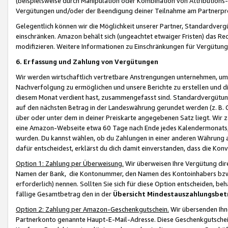
(beispielsweise durch Manipulation oder Kombination von Attributions-
Vergütungen und/oder der Beendigung deiner Teilnahme am Partnerp
Gelegentlich können wir die Möglichkeit unserer Partner, Standardv
einschränken. Amazon behält sich (ungeachtet etwaiger Fristen) das Re
modifizieren. Weitere Informationen zu Einschränkungen für Vergütung
6. Erfassung und Zahlung von Vergütungen
Wir werden wirtschaftlich vertretbare Anstrengungen unternehmen, um 
Nachverfolgung zu ermöglichen und unsere Berichte zu erstellen und di
diesem Monat verdient hast, zusammengefasst sind. Standardvergütung
auf den nächsten Betrag in der Landeswährung gerundet werden (z. B. C
über oder unter dem in deiner Preiskarte angegebenen Satz liegt. Wir
eine Amazon-Webseite etwa 60 Tage nach Ende jedes Kalendermonats, i
wurden. Du kannst wählen, ob du Zahlungen in einer anderen Währung
dafür entscheidest, erklärst du dich damit einverstanden, dass die K
Option 1: Zahlung per Überweisung.
Wir überweisen Ihre Vergütung dir
Namen der Bank, die Kontonummer, den Namen des Kontoinhabers bzw. a
erforderlich) nennen. Sollten Sie sich für diese Option entscheiden, be
fällige Gesamtbetrag den in der
Übersicht Mindestauszahlungsbet
Option 2: Zahlung per Amazon-Geschenkgutschein.
Wir übersenden Ihne
Partnerkonto genannte Haupt-E-Mail-Adresse. Diese Geschenkgutschei