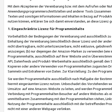
Mit dem Akzeptieren der Vereinbarung bzw. mit dem Aufrufen oder Nutz
Anwendungsprogrammierschnittstellen und anderer Tools (zusammen die
Texten und sonstigen Informationen und Inhalten in Bezug auf Produkte
nutzen können, erklären Sie sich damit einverstanden, an diese Lizenz 
1. Eingeschränkte Lizenz für Programminhalte
Vorbehaltlich der Bedingungen der Vereinbarung und ausschließlich z
Einhaltung der Vereinbarung (einschließlich dieser Lizenz und der ande
nicht übertragbare, nicht unterlizenzierbare, nicht exklusive, gebühren
anzuzeigen; (b) nur diejenigen der Amazon-Marken zu verwenden (wie in 
Programminhalte, ausschließlich auf Ihrer Website und in Übereinstimmu
API, Datenfeeds und Produkt-Werbeinhalte ausschließlich gemäß den Spe
Kopieren oder andere Verwenden von Programminhalten zugunsten Dri
Sammeln und Extrahieren von Daten. Zur Klarstellung: Zu den Program
Sie werden Programminhalte ausschließlich nach Maßgabe der Besti
hiermit eingeräumten Lizenz nutzen. Unbeschadet des Vorstehenden we
Umsätze auf eine Amazon-Website zu leiten, und werden Programminhal
Verbindung mit Programminhalten Besucher auf andere Websites als ein
unmittelbarem Zusammenhang mit den Programminhalten stehen, Links z
Nutzung der Programminhalte ausschließlich mit der betreffenden Pr
nicht mit einer anderen Webpage verlinken.