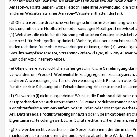
nicht mit anderen Websites als einer Amazon-Website verlinken oder i
Amazon-Website lenken (wobei jedoch Teile Ihrer Anwendung, die nich
anderen Websites als einer Amazon-Website enthalten dürfen).
(d) Ohne unsere ausdrückliche vorherige schriftliche Zustimmung werd
Nutzung mit einem Mobiltelefon oder sonstigen Mobilgerät entwickelt
(1) Websites, die nicht für die Nutzung mit solchen Geräten entwickelt
eine nicht für Mobilgeräte optimierte Website, die über einen Interne
in den
Richtlinie für Mobile Anwendungen
definiert, oder (3) Beistellge
Satellitenempfangsgeräte, Streaming-Video-Player, Blu-Ray-Player ode
Cast oder Vizio Internet-Apps).
(e) Ohne unsere ausdrückliche vorherige schriftliche Genehmigung dürfe
verwenden, um Produkt-Werbeinhalte zu aggregieren, zu analysieren, 
anderen Anwendungen, die für die Verwendung durch Personen oder Or
für die direkte Schulung oder Feinabstimmung eines maschinellen Lern
(f) Sie werden (i) nicht in irgendeiner Weise in die Funktionalität ode
entsprechenden Versuch unternehmen; (ii) keine Produktwerbungsinha
Kontaktaufnahme mit Verkäufern oder Kunden oder sonstiger Werbeaktiv
API, Datenfeeds, Produktwerbungsinhalten oder Spezifikationen erschei
Eigentumsrechte oder gewerblicher Schutzrechte, nicht entfernen, verd
(g) Sie werden nicht versuchen, (i) die Spezifikationen oder die in de
manipulieren, zu reparieren oder anderweitig abgeleitete Werke davon z