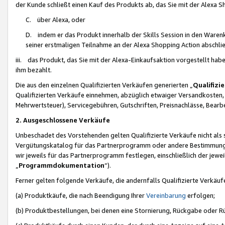
der Kunde schließt einen Kauf des Produkts ab, das Sie mit der Alexa 
C. über Alexa, oder
D. indem er das Produkt innerhalb der Skills Session in den Waren
seiner erstmaligen Teilnahme an der Alexa Shopping Action abschlie
iii. das Produkt, das Sie mit der Alexa-Einkaufsaktion vorgestellt ha
ihm bezahlt.
Die aus den einzelnen Qualifizierten Verkäufen generierten „
Qualifizi
Qualifizierten Verkäufe einnehmen, abzüglich etwaiger Versandkosten
Mehrwertsteuer), Servicegebühren, Gutschriften, Preisnachlässe, Bear
2. Ausgeschlossene Verkäufe
Unbeschadet des Vorstehenden gelten Qualifizierte Verkäufe nicht als
Vergütungskatalog für das Partnerprogramm oder andere Bestimmungen,
wir jeweils für das Partnerprogramm festlegen, einschließlich der jewe
„
Programmdokumentation
“).
Ferner gelten folgende Verkäufe, die andernfalls Qualifizierte Verkä
(a) Produktkäufe, die nach Beendigung Ihrer
Vereinbarung
erfolgen;
(b) Produktbestellungen, bei denen eine Stornierung, Rückgabe oder R