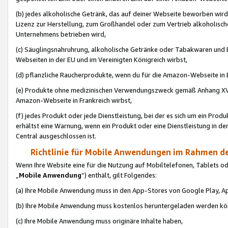
(b) jedes alkoholische Getränk, das auf deiner Webseite beworben wird
Lizenz zur Herstellung, zum Großhandel oder zum Vertrieb alkoholisch
Unternehmens betrieben wird,
(c) Säuglingsnahruhrung, alkoholische Getränke oder Tabakwaren und E
Webseiten in der EU und im Vereinigten Königreich wirbst,
(d) pflanzliche Raucherprodukte, wenn du für die Amazon-Webseite in B
(e) Produkte ohne medizinischen Verwendungszweck gemäß Anhang XVI 
Amazon-Webseite in Frankreich wirbst,
(f) jedes Produkt oder jede Dienstleistung, bei der es sich um ein Prod
erhältst eine Warnung, wenn ein Produkt oder eine Dienstleistung in de
Central ausgeschlossen ist.
Richtlinie für Mobile Anwendungen im Rahmen de
Wenn Ihre Website eine für die Nutzung auf Mobiltelefonen, Tablets 
„
Mobile Anwendung
“) enthält, gilt Folgendes:
(a) Ihre Mobile Anwendung muss in den App-Stores von Google Play, A
(b) Ihre Mobile Anwendung muss kostenlos heruntergeladen werden könn
(c) Ihre Mobile Anwendung muss originäre Inhalte haben,