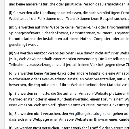
und keine andere natürliche oder juristische Person dazu ermächtigen, a
(l) Sie werden alle Handlungen unterlassen, die nach vernünftigem Erme
Website, auf der Funktionen oder Transaktionen (zum Beispiel suchen, s
(m) Sie werden auf Ihrer Website keine Partner-Links oder Programmin
Spionagesoftware, Schadsoftware, Computerviren, Würmern, Trojaner
Herunterladen oder Installieren auf einem Nutzer-Computer oder ande
genehmigt wurden.
(n) Sie werden Amazon-Websites oder Teile davon nicht auf Ihrer Websi
(z. B., WebView) innerhalb einer Mobilen Anwendung. Die Darstellung ein
Teilnahmevoraussetzungen stellt jedoch keinen Verstoß gegen diese Zif
(o) Sie werden keine Partner-Links oder andere Inhalte, die eine Am
Werbeseiten oder Layer-Werbung einstellen oder bereitstellen, mit Au
bewerben, die eng mit dem auf Ihrer Website befindlichen Material z
(p) Sie werden in Inhalte, die Sie auf einer Amazon-Website platzier
Werbediensten oder in einer Kundenbewertung, einem Forum, einem Wun
einer Amazon-Website verfügbaren Kontext) keine Partner-Links integr
(q) Sie werden nicht versuchen, den
Vergütungskatalog
zu umgehen oder
dass sich eine Webpage einer Amazon-Website im Browser eines Kunden 
(r) Sie werden nicht versuchen, Internetverkehr (Traffic) oder Vergü