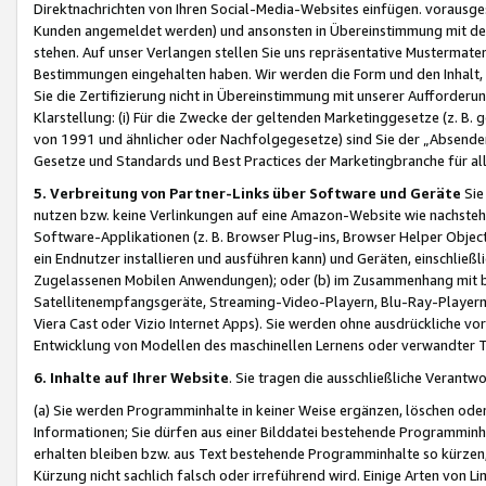
Direktnachrichten von Ihren Social-Media-Websites einfügen. vorausg
Kunden angemeldet werden) und ansonsten in Übereinstimmung mit der
stehen. Auf unser Verlangen stellen Sie uns repräsentative Mustermater
Bestimmungen eingehalten haben. Wir werden die Form und den Inhalt, di
Sie die Zertifizierung nicht in Übereinstimmung mit unserer Aufforderu
Klarstellung: (i) Für die Zwecke der geltenden Marketinggesetze (z. 
von 1991 und ähnlicher oder Nachfolgegesetze) sind Sie der „Absender“ j
Gesetze und Standards und Best Practices der Marketingbranche für 
5. Verbreitung von Partner-Links über Software und Geräte
Sie
nutzen bzw. keine Verlinkungen auf eine Amazon-Website wie nachsteh
Software-Applikationen (z. B. Browser Plug-ins, Browser Helper Objec
ein Endnutzer installieren und ausführen kann) und Geräten, einschlie
Zugelassenen Mobilen Anwendungen); oder (b) im Zusammenhang mit bzw.
Satellitenempfangsgeräte, Streaming-Video-Playern, Blu-Ray-Playern 
Viera Cast oder Vizio Internet Apps). Sie werden ohne ausdrückliche v
Entwicklung von Modellen des maschinellen Lernens oder verwandter 
6. Inhalte auf Ihrer Website
. Sie tragen die ausschließliche Verantwo
(a) Sie werden Programminhalte in keiner Weise ergänzen, löschen oder
Informationen; Sie dürfen aus einer Bilddatei bestehende Programminhal
erhalten bleiben bzw. aus Text bestehende Programminhalte so kürzen, 
Kürzung nicht sachlich falsch oder irreführend wird. Einige Arten von L