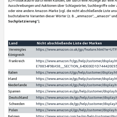
(c) Produktkäufe durch einen Kunden, der durch eine Anzeige auf eine 
Ausschreibungen und Auktionen über Schlagwörter, Suchbegriffe oder 
oder eine andere Amazon-Marke (vgl. die nicht abschließende Liste un
buchstabierte Varianten dieser Wörter (z. B. „ammazon“, „amaozn“ und „
Suchplatzierung
”);
Land
Nicht abschließende Liste der Marken
Vereinigtes
https://www.amazon.co.uk/gp/feature.html?ie=U
Königreich
Frankreich
https://www.amazon.fr/gp/help/customer/displa
E78834F9BA58__SECTION_64DE0ED1D744420E9
Italien
https://www.amazon.it/gp/help/customer/display
Irland
https://www.amazon.ie/gp/help/customer/displa
Niederlande
https://www.amazon.nl/gp/help/customer/display
Spanien
https://www.amazon.es/gp/help/customer/display
Deutschland
https://www.amazon.de/gp/help/customer/displa
Schweden
https://www.amazon.de/gp/help/customer/displa
Polen
https://www.amazon.pl/gp/help/customer/display
Belgien
https://www.amazon.com.be/gp/help/customer/d