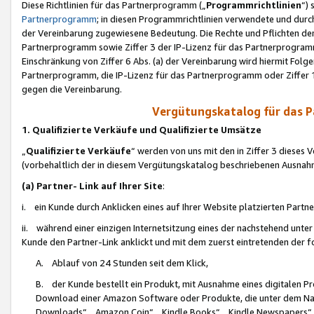
Diese Richtlinien für das Partnerprogramm („
Programmrichtlinien
“)
Partnerprogramm
; in diesen Programmrichtlinien verwendete und durch
der Vereinbarung zugewiesene Bedeutung. Die Rechte und Pflichten de
Partnerprogramm sowie Ziffer 3 der IP-Lizenz für das Partnerprogram
Einschränkung von Ziffer 6 Abs. (a) der Vereinbarung wird hiermit Fol
Partnerprogramm, die IP-Lizenz für das Partnerprogramm oder Ziffer 1
gegen die Vereinbarung.
Vergütungskatalog für das 
1. Qualifizierte Verkäufe und Qualifizierte Umsätze
„
Qualifizierte Verkäufe
“ werden von uns mit den in Ziffer 3 diese
(vorbehaltlich der in diesem Vergütungskatalog beschriebenen Ausnah
(a) Partner- Link auf Ihrer Site
:
i. ein Kunde durch Anklicken eines auf Ihrer Website platzierten Part
ii. während einer einzigen Internetsitzung eines der nachstehend unter (i)
Kunde den Partner-Link anklickt und mit dem zuerst eintretenden der f
A. Ablauf von 24 Stunden seit dem Klick,
B. der Kunde bestellt ein Produkt, mit Ausnahme eines digitalen P
Download einer Amazon Software oder Produkte, die unter dem N
Downloads“, „Amazon Coin“, „Kindle Books“, „Kindle Newspapers“, „