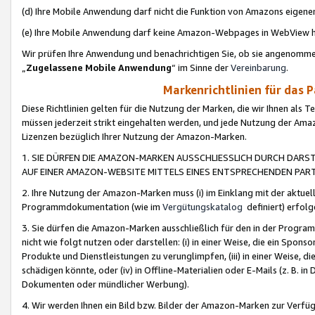
(d) Ihre Mobile Anwendung darf nicht die Funktion von Amazons eige
(e) Ihre Mobile Anwendung darf keine Amazon-Webpages in WebView 
Wir prüfen Ihre Anwendung und benachrichtigen Sie, ob sie angenomm
„
Zugelassene Mobile Anwendung
“ im Sinne der
Vereinbarung
.
Markenrichtlinien für das 
Diese Richtlinien gelten für die Nutzung der Marken, die wir Ihnen als 
müssen jederzeit strikt eingehalten werden, und jede Nutzung der Ama
Lizenzen bezüglich Ihrer Nutzung der Amazon-Marken.
1. SIE DÜRFEN DIE AMAZON-MARKEN AUSSCHLIESSLICH DURCH DARS
AUF EINER AMAZON-WEBSITE MITTELS EINES ENTSPRECHENDEN PART
2. Ihre Nutzung der Amazon-Marken muss (i) im Einklang mit der aktuells
Programmdokumentation (wie im
Vergütungskatalog
definiert) erfolg
3. Sie dürfen die Amazon-Marken ausschließlich für den in der Progr
nicht wie folgt nutzen oder darstellen: (i) in einer Weise, die ein Spo
Produkte und Dienstleistungen zu verunglimpfen, (iii) in einer Weise
schädigen könnte, oder (iv) in Offline-Materialien oder E-Mails (z. B.
Dokumenten oder mündlicher Werbung).
4. Wir werden Ihnen ein Bild bzw. Bilder der Amazon-Marken zur Verfüg