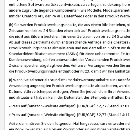
enthaltene Software zurückzuentwickeln, zu zerlegen, zu dekompilier
andere zugrunde liegende Komponenten (wie Modelle, Modellparameter
mit der Creators API, der PA API, Datenfeeds oder in den Produkt Werb
(h) Sie werden Produktwerbungsinhalte, die aus einem Bild bestehen, ni
Zeitraum von bis zu 24 Stunden einen Link auf Produktwerbungsinhalte
die nicht aus Bildern bestehen, für einen Zeitraum von bis zu 24 Stund
Ablauf dieses Zeitraums durch entsprechende Anfrage an die Creators 
Produktwerbungsinhalte aktualisieren und neu darstellen. Sofern wir Ih
Standardidentifikationsnummern (ASINs) für einen unbestimmten Zeitra
Kundenanwendung, dürfen unbeschadet des Vorstehenden Produktwerbu
Zwischenspeicher abgelegt werden. Auf unser Verlangen werden Sie un
die Produktwerbungsinhalte enthält oder nutzt, damit wir Ihre Einhalt
(i) Wenn Sie seltener als stündlich Produktwerbungsinhalte aus Datenfe
Anwendung angezeigten Produktwerbungsinhalte aktualisieren, werden 
Datums-/Uhrzeitstempel einfügen. Wenn Sie jedoch die in Ihrer Anwe
und aktualisiert haben, kann der Datumsteil des Stempels entfallen. Dies
• Preis auf [Amazon-Website einfügen]: [EUR/GBP] 32,77 (Stand 07.01.
• Preis auf [Amazon-Website einfügen]: [EUR/GBP] 32,77 (Stand 14:11 
Außerdem müssen Sie den folgenden Haftungsausschluss entweder neb
ein Pop-up-Fenster, ein Pop-up-Skript oder ein sonstiges vergleichba