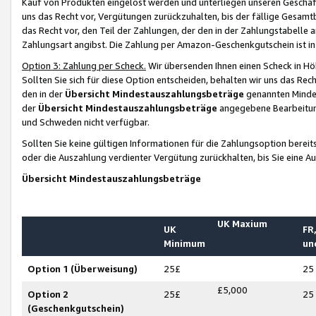
Kauf von Produkten eingelöst werden und unterliegen unseren Geschäf
uns das Recht vor, Vergütungen zurückzuhalten, bis der fällige Gesamt
das Recht vor, den Teil der Zahlungen, der den in der Zahlungstabelle 
Zahlungsart angibst. Die Zahlung per Amazon-Geschenkgutschein ist in
Option 3: Zahlung per Scheck.
Wir übersenden Ihnen einen Scheck in Höh
Sollten Sie sich für diese Option entscheiden, behalten wir uns das Rec
den in der
Übersicht Mindestauszahlungsbeträge
genannten Mindest
der
Übersicht Mindestauszahlungsbeträge
angegebene Bearbeitung
und Schweden nicht verfügbar.
Sollten Sie keine gültigen Informationen für die Zahlungsoption bereit
oder die Auszahlung verdienter Vergütung zurückhalten, bis Sie eine A
Übersicht Mindestauszahlungsbeträge
UK Maxium
UK
FR,
Minimum
un
Option 1 (Überweisung)
25£
25
£5,000
Option 2
25£
25
(Geschenkgutschein)