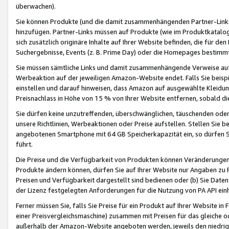
überwachen).
Sie können Produkte (und die damit zusammenhängenden Partner-Links)
hinzufügen. Partner-Links müssen auf Produkte (wie im Produktkatalog de
sich zusätzlich originäre Inhalte auf Ihrer Website befinden, die für 
Suchergebnisse, Events (z. B. Prime Day) oder die Homepages bestimmte
Sie müssen sämtliche Links und damit zusammenhängende Verweise auf z
Werbeaktion auf der jeweiligen Amazon-Website endet. Falls Sie beisp
einstellen und darauf hinweisen, dass Amazon auf ausgewählte Kleidun
Preisnachlass in Höhe von 15 % von Ihrer Website entfernen, sobald di
Sie dürfen keine unzutreffenden, überschwänglichen, täuschenden od
unsere Richtlinien, Werbeaktionen oder Preise aufstellen. Stellen Sie 
angebotenen Smartphone mit 64 GB Speicherkapazität ein, so dürfen S
führt.
Die Preise und die Verfügbarkeit von Produkten können Veränderungen 
Produkte ändern können, dürfen Sie auf Ihrer Website nur Angaben zu P
Preisen und Verfügbarkeit dargestellt sind bedienen oder (b) Sie Daten
der Lizenz festgelegten Anforderungen für die Nutzung von PA API einh
Ferner müssen Sie, falls Sie Preise für ein Produkt auf Ihrer Website in 
einer Preisvergleichsmaschine) zusammen mit Preisen für das gleiche o
außerhalb der Amazon-Website angeboten werden, jeweils den niedrigst