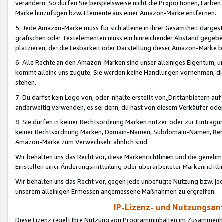
verändern. So dürfen Sie beispielsweise nicht die Proportionen, Farb
Marke hinzufügen bzw. Elemente aus einer Amazon-Marke entfernen.
5. Jede Amazon-Marke muss für sich alleine in ihrer Gesamtheit darge
grafischen oder Textelementen muss ein hinreichender Abstand gegebe
platzieren, der die Lesbarkeit oder Darstellung dieser Amazon-Marke b
6. Alle Rechte an den Amazon-Marken sind unser alleiniges Eigentum, 
kommt alleine uns zugute. Sie werden keine Handlungen vornehmen, 
stehen.
7. Du darfst kein Logo von, oder Inhalte erstellt von,
Drittanbietern au
anderweitig verwenden, es sei denn, du hast von diesem Verkäufer oder
8. Sie dürfen in keiner Rechtsordnung Marken nutzen oder zur Eintragu
keiner Rechtsordnung Marken, Domain-Namen, Subdomain-Namen, Benu
Amazon-Marke zum Verwechseln ähnlich sind.
Wir behalten uns das Recht vor, diese Markenrichtlinien und die gene
Einstellen einer Änderungsmitteilung oder überarbeiteter Markenricht
Wir behalten uns das Recht vor, gegen jede unbefugte Nutzung bzw. jede 
unserem alleinigen Ermessen angemessene Maßnahmen zu ergreifen.
IP-Lizenz- und Nutzungsan
Diese Lizenz regelt Ihre Nutzung von Programminhalten im Zusammen