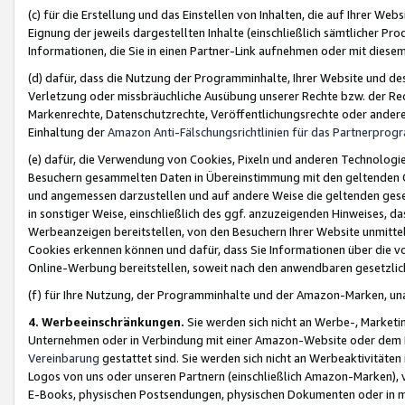
(c) für die Erstellung und das Einstellen von Inhalten, die auf Ihrer We
Eignung der jeweils dargestellten Inhalte (einschließlich sämtlicher 
Informationen, die Sie in einen Partner-Link aufnehmen oder mit diese
(d) dafür, dass die Nutzung der Programminhalte, Ihrer Website und des 
Verletzung oder missbräuchliche Ausübung unserer Rechte bzw. der Recht
Markenrechte, Datenschutzrechte, Veröffentlichungsrechte oder anderer
Einhaltung der
Amazon Anti-Fälschungsrichtlinien für das Partnerpro
(e) dafür, die Verwendung von Cookies, Pixeln und anderen Technologien
Besuchern gesammelten Daten in Übereinstimmung mit den geltenden Ge
und angemessen darzustellen und auf andere Weise die geltenden geset
in sonstiger Weise, einschließlich des ggf. anzuzeigenden Hinweises, d
Werbeanzeigen bereitstellen, von den Besuchern Ihrer Website unmitte
Cookies erkennen können und dafür, dass Sie Informationen über die v
Online-Werbung bereitstellen, soweit nach den anwendbaren gesetzlic
(f) für Ihre Nutzung, der Programminhalte und der Amazon-Marken, u
4. Werbeeinschränkungen.
Sie werden sich nicht an Werbe-, Market
Unternehmen oder in Verbindung mit einer Amazon-Website oder dem Pa
Vereinbarung
gestattet sind. Sie werden sich nicht an Werbeaktivitäten
Logos von uns oder unseren Partnern (einschließlich Amazon-Marken), 
E-Books, physischen Postsendungen, physischen Dokumenten oder in 