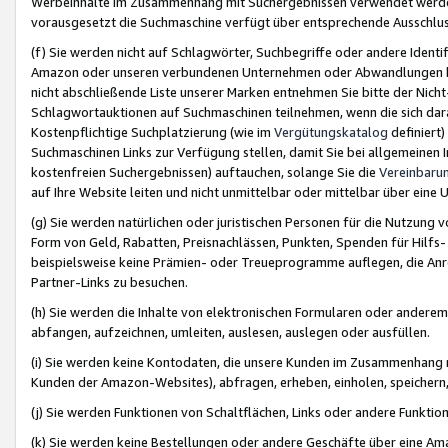
Werbeinhalte im Zusammenhang mit Suchergebnissen verwendet werden,
vorausgesetzt die Suchmaschine verfügt über entsprechende Ausschlu
(f) Sie werden nicht auf Schlagwörter, Suchbegriffe oder andere Ident
Amazon oder unseren verbundenen Unternehmen oder Abwandlungen bzw
nicht abschließende Liste unserer Marken entnehmen Sie bitte der Nich
Schlagwortauktionen auf Suchmaschinen teilnehmen, wenn die sich da
Kostenpflichtige Suchplatzierung (wie im
Vergütungskatalog
definiert
Suchmaschinen Links zur Verfügung stellen, damit Sie bei allgemeinen I
kostenfreien Suchergebnissen) auftauchen, solange Sie die
Vereinbaru
auf Ihre Website leiten und nicht unmittelbar oder mittelbar über eine
(g) Sie werden natürlichen oder juristischen Personen für die Nutzung 
Form von Geld, Rabatten, Preisnachlässen, Punkten, Spenden für Hilfs
beispielsweise keine Prämien- oder Treueprogramme auflegen, die Anrei
Partner-Links zu besuchen.
(h) Sie werden die Inhalte von elektronischen Formularen oder anderem M
abfangen, aufzeichnen, umleiten, auslesen, auslegen oder ausfüllen.
(i) Sie werden keine Kontodaten, die unsere Kunden im Zusammenhang 
Kunden der Amazon-Websites), abfragen, erheben, einholen, speichern,
(j) Sie werden Funktionen von Schaltflächen, Links oder andere Funkti
(k) Sie werden keine Bestellungen oder andere Geschäfte über eine Ama