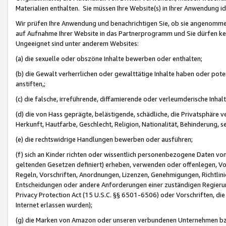
Materialien enthalten. Sie müssen Ihre Website(s) in Ihrer Anwendung ide
Wir prüfen Ihre Anwendung und benachrichtigen Sie, ob sie angenommen
auf Aufnahme Ihrer Website in das Partnerprogramm und Sie dürfen kei
Ungeeignet sind unter anderem Websites:
(a) die sexuelle oder obszöne Inhalte bewerben oder enthalten;
(b) die Gewalt verherrlichen oder gewalttätige Inhalte haben oder pot
anstiften,;
(c) die falsche, irreführende, diffamierende oder verleumderische Inha
(d) die von Hass geprägte, belästigende, schädliche, die Privatsphäre v
Herkunft, Hautfarbe, Geschlecht, Religion, Nationalität, Behinderung, 
(e) die rechtswidrige Handlungen bewerben oder ausführen;
(f) sich an Kinder richten oder wissentlich personenbezogene Daten vo
geltenden Gesetzen definiert) erheben, verwenden oder offenlegen, Vo
Regeln, Vorschriften, Anordnungen, Lizenzen, Genehmigungen, Richtlini
Entscheidungen oder andere Anforderungen einer zuständigen Regierung
Privacy Protection Act (15 U.S.C. §§ 6501-6506) oder Vorschriften, di
Internet erlassen wurden);
(g) die Marken von Amazon oder unseren verbundenen Unternehmen b