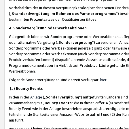
Vorbehaltlich der in diesem Vergütungskatalog beschriebenen Einschr
(„
Standardvergütung im Rahmen des Partnerprogramms
“) besc
bestimmten Prozentsatzes der Qualifizierten Erlöse.
4. Sondervergütung oder Werbeaktionen
Gelegentlich können wir Sonderprogramme oder Werbeaktionen auflegen,
oder alternative Vergütung („
Sondervergütung
”) zu verdienen. Amazo
Sonderprogramme oder Werbeaktionen jederzeit ganz oder teilweise einz
Sonderprogramme oder Werbeaktionen (auch Sonderprogramme oder We
Produktverkäufen kommt) disqualifizierende Ausschlusstatbestände, di
Programmdokumentation im Hinblick auf Produktverkäufe geltende E
Werbeaktionen.
Folgende Sondervergütungen sind derzeit verfügbar:
hier
.
(a) Bounty Events
In den in der
Anlage
(„
Sondervergütung
“) aufgeführten Ländern sind
Zusammenhang mit „
Bounty Events
“ die in dieser Ziffer 4 (a) besch
Bounty Event wie in der Anlage beschrieben anspruchsberechtigt sein mu
teilnehmende Startseite einer Amazon-Website aufruft und (2) der Kun
ausführt.
Amazon zahlt keine Sondervergütung, wenn das zugrundeliegende Boun