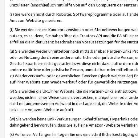
umzuleiten (einschließlich mit Hilfe von auf den Computern der Nutzer i
(s) Sie werden nicht durch Roboter, Softwareprogramme oder auf andere
Amazon-Website generieren.
(t) Sie werden unsere Kundenrezensionen oder Sternebewertungen wed
nutzen, es sei denn, Sie haben über die Creators API und die PA API e
erfüllen die in der Lizenz beschriebenen Voraussetzungen für die Nutzu
(u) Sie werden weder unmittelbar noch mittelbar über Partner-Links P
oder zu Nutzung durch eine andere natürliche oder juristische Person,
Geschäftspartnern nicht gestatten bzw. diese nicht dazu auffordern od
andere natürliche oder juristische Person, unmittelbar oder mittelbar
zu Wiederverkaufs- oder gewerblichen Zwecken (gleich welcher Art) 
auf Ihrer Website zum Wiederverkauf oder für gewerbliche Nutzungen 
(v) Sie werden die URL Ihrer Website, die die Partner-Links enthält b
werden, nicht in einer Weise tarnen, verstecken, manipulieren oder and
nicht mit angemessenem Aufwand in der Lage sind, die Website oder A
Links eine Amazon-Website aufruft.
(w) Sie werden keine Link-Verkürzungen, Schaltflächen, Hyperlinks ode
dahingehend hervorrufen, dass Sie auf eine Amazon-Website verlinken
(x) Auf unser Verlangen hin legen Sie uns eine schriftliche Bestätigung