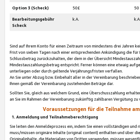
Option 3 (Scheck)
50£
50
Bearbeitungsgebühr
k.A.
k.A
Scheck
Sind auf Ihrem Konto für einen Zeitraum von mindestens drei Jahren kein
Frist von sieben Tagen nach einer entsprechenden Ankündigung die für
Schlussbetrag zurückzuhalten, der dem in der Übersicht Mindestausz
Mindestauszahlungsbetrag entspricht. Ferner können eine etwaig aufg
unterliegen oder durch geltende Verjährungsfristen verfallen.
An Sie unter Abzug bzw. Einbehalt aller in der Vereinbarung beschrieb
Ihnen gemäß der Vereinbarung zustehenden Beträge dar.
Sollten Sie, gleich aus welchem Grund, eine Überschusszahlung erhalte
an Sie im Rahmen der Vereinbarung zukünftig zahlbaren Vergütung zu 
Voraussetzungen für die Teilnahme a
1. Anmeldung und Teilnahmeberechtigung
Sie leiten den Anmeldeprozess ein, indem Sie einen vollständigen und 
muss/müssen originäre Inhalte (original content) enthalten und über d
Originalinhalte, die Materialien von Dritten verwenden, müssen wese