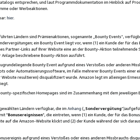
skatalogs entsprechen, und laut Programmdokumentation im Hinblick auf Pr
amme oder Werbeaktionen.
bar:
hier
.
führten Ländern sind Prämienaktionen, sogenannte „Bounty Events“, verfügb
Sondervergütungen; ein Bounty Event liegt vor, wenn (1) ein Kunde der für da
nes Partner-Links auf Ihrer Website eine an der Bounty-Aktion teilnehmende 
er Anlage beschriebene Bounty-Aktion ausführt.
ugrundeliegende Bounty Event aufgrund eines Verstoßes oder anderen Miss
ots oder Automatisierungssoftware, im Falle mehrerer Bounty Events einer e
r Website resultieren) disqualifiziert wurde. Amazon legt im alleinigen Ermess
iegt.
n Bounty-spezifischen Homepages sind im Zusammenhang mit dem jeweiligen
sgewählten Ländern verfügbar, die im
Anhang
(„
Sondervergütung
“)aufgefüh
it "
Bonusereignissen
", die eintreten, wenn (1) ein Kunde, der für das Bon
bsite auf die Amazon-Website klickt und (2) der Kunde während der sich dar
usereignis aufgrund eines Verstoßes oder eines anderen Missbrauchs disqua