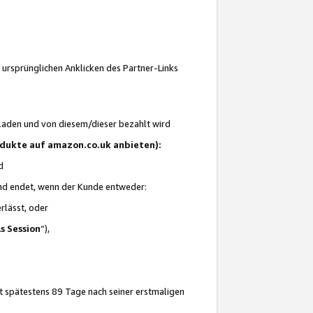
 ursprünglichen Anklicken des Partner-Links
laden und von diesem/dieser bezahlt wird
rodukte auf amazon.co.uk anbieten):
d
 und endet, wenn der Kunde entweder:
erlässt, oder
ls Session
“),
t spätestens 89 Tage nach seiner erstmaligen