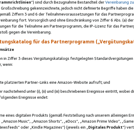
rammrichtlinien
“) sind durch Bezugnahme Bestandteil der
Vereinbarung z
Großschreibung gekennzeichnete, jedoch nicht definierte Begriffe haben die
 gemäß Ziffern 3 und 6 der Teilnahmevoraussetzungen für das Partnerprogram
nbarung fort. Vorsorglich und ohne Einschränkung von Ziffer 6 Abs. (a) der
ungen für die Teilnahme am Partnerprogramm, die IP-Lizenz für das Partner
rstoß gegen die Vereinbarung.
ungskatalog für das Partnerprogramm („Vergütungska
 Umsätze
n in Ziffer 3 dieses Vergütungskatalogs festgelegten Standardvergütungen v
r, wenn:
ite platzierten Partner-Links eine Amazon-Website aufruft; und
r nachstehend unter (i), (ii) und (iii) beschriebenen Ereignisse eintritt, wobe
 folgenden Ereignisse endet:
hme eines digitalen Produkts (gemäß Feststellung nach unserem alleinigen 
 „Amazon Music“, „Amazon Shorts“, „eDocs“, „Amazon Prime Video“, „Game
Newsfeeds“ oder „Kindle Magazines“) (jeweils ein „
Digitales Produkt
“) ver