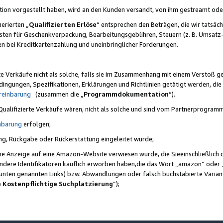
ktion vorgestellt haben, wird an den Kunden versandt, von ihm gestreamt od
erierten „
Qualifizierten Erlöse
“ entsprechen den Beträgen, die wir tatsäch
sten für Geschenkverpackung, Bearbeitungsgebühren, Steuern (z. B. Umsatz-
en bei Kreditkartenzahlung und uneinbringlicher Forderungen.
e Verkäufe nicht als solche, falls sie im Zusammenhang mit einem Verstoß 
ungen, Spezifikationen, Erklärungen und Richtlinien getätigt werden, die 
reinbarung
(zusammen die „
Programmdokumentation
“).
 Qualifizierte Verkäufe wären, nicht als solche und sind vom Partnerprogra
nbarung
erfolgen;
ung, Rückgabe oder Rückerstattung eingeleitet wurde;
ine Anzeige auf eine Amazon-Website verwiesen wurde, die Sieeinschließlich
ndere Identifikatoren käuflich erworben haben,die das Wort „amazon“ oder 
e unten genannten Links) bzw. Abwandlungen oder falsch buchstabierte Varia
e Kostenpflichtige Suchplatzierung
”);