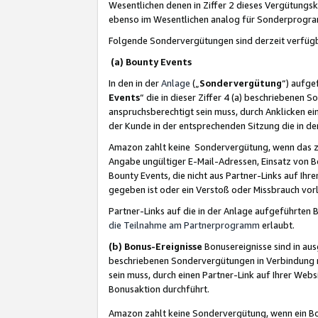
Wesentlichen denen in Ziffer 2 dieses Vergütung
ebenso im Wesentlichen analog für Sonderprogr
Folgende Sondervergütungen sind derzeit verfüg
(a) Bounty Events
In den in der
Anlage
(„
Sondervergütung
“) aufge
Events
“ die in dieser Ziffer 4 (a) beschriebenen 
anspruchsberechtigt sein muss, durch Anklicken ei
der Kunde in der entsprechenden Sitzung die in d
Amazon zahlt keine Sondervergütung, wenn das z
Angabe ungültiger E-Mail-Adressen, Einsatz von B
Bounty Events, die nicht aus Partner-Links auf Ihre
gegeben ist oder ein Verstoß oder Missbrauch vorl
Partner-Links auf die in der Anlage aufgeführte
die Teilnahme am Partnerprogramm
erlaubt.
(b) Bonus-Ereignisse
Bonusereignisse sind in au
beschriebenen Sondervergütungen in Verbindung m
sein muss, durch einen Partner-Link auf Ihrer We
Bonusaktion durchführt.
Amazon zahlt keine Sondervergütung, wenn ein Bon