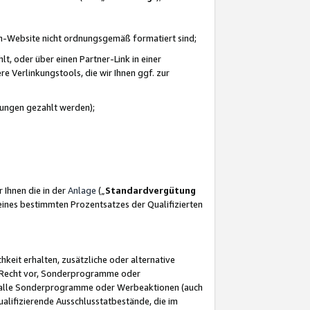
azon-Website nicht ordnungsgemäß formatiert sind;
, oder über einen Partner-Link in einer
e Verlinkungstools, die wir Ihnen ggf. zur
ütungen gezahlt werden);
 Ihnen die in der
Anlage
(„
Standardvergütung
ines bestimmten Prozentsatzes der Qualifizierten
eit erhalten, zusätzliche oder alternative
as Recht vor, Sonderprogramme oder
für alle Sonderprogramme oder Werbeaktionen (auch
lifizierende Ausschlusstatbestände, die im