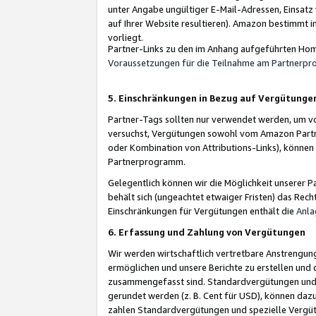
unter Angabe ungültiger E-Mail-Adressen, Einsatz
auf Ihrer Website resultieren). Amazon bestimmt i
vorliegt.
Partner-Links zu den im Anhang aufgeführten Hom
Voraussetzungen für die Teilnahme am Partnerp
5. Einschränkungen in Bezug auf Vergütunge
Partner-Tags sollten nur verwendet werden, um von 
versuchst, Vergütungen sowohl vom Amazon Partn
oder Kombination von Attributions-Links), könne
Partnerprogramm.
Gelegentlich können wir die Möglichkeit unsere
behält sich (ungeachtet etwaiger Fristen) das Rec
Einschränkungen für Vergütungen enthält die
Anla
6. Erfassung und Zahlung von Vergütungen
Wir werden wirtschaftlich vertretbare Anstrengu
ermöglichen und unsere Berichte zu erstellen und 
zusammengefasst sind. Standardvergütungen und s
gerundet werden (z. B. Cent für USD), können dazu
zahlen Standardvergütungen und spezielle Vergüt