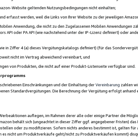
 Amazon-Website geltenden Nutzungsbedingungen nicht einhalten;
t und erfasst werden, weil die Links von Ihrer Website zu der jeweiligen Am
 Mobilen Anwendung, die nicht zu den Zugelassenen Mobilen Anwendungen zählt
s API oder PA API (wie nachstehend unter der IP-Lizenz definiert) oder ander
ie in Ziffer 4 (a) dieses Vergütungskatalogs definiert) (für das Sonderverg
weit nicht im Vertrag abweichend vereinbart, und
ngen von Produkten, die nicht auf einer Produkt-Listenseite verfügbar sind.
nerprogramms
eschriebenen Einschränkungen und der Einhaltung der
Vereinbarung
zahlen wir
ebenen Standardvergütungen. Die Berechnung der Vergütung erfolgt anhand e
beaktionen auflegen, im Rahmen derer alle oder einige Partner die Möglichk
Amazon behält sich (ungeachtet in dieser Ziffer ggf. angegebener Fristen) d
ustellen oder zu modifizieren. Sofern nichts anderes bestimmt ist, gelten 
s nicht um Produktverkäufe geht/nicht zu Produktverkäufen kommt) disqua