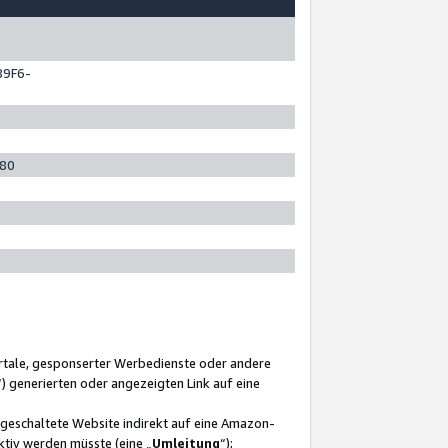
89F6-
280
ortale, gesponserter Werbedienste oder andere
“) generierten oder angezeigten Link auf eine
ngeschaltete Website indirekt auf eine Amazon-
ktiv werden müsste (eine „
Umleitung
“);