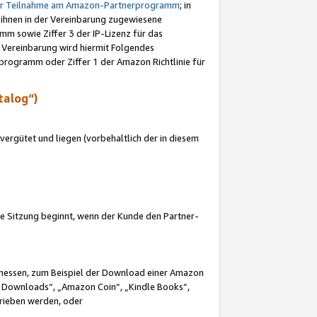
ur Teilnahme am Amazon-Partnerprogramm
; in
 ihnen in der Vereinbarung zugewiesene
m sowie Ziffer 3 der IP-Lizenz für das
 Vereinbarung wird hiermit Folgendes
programm oder Ziffer 1 der Amazon Richtlinie für
talog“)
ergütet und liegen (vorbehaltlich der in diesem
i die Sitzung beginnt, wenn der Kunde den Partner-
Ermessen, zum Beispiel der Download einer Amazon
 Downloads“, „Amazon Coin“, „Kindle Books“,
trieben werden, oder