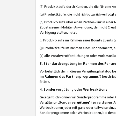
(f) Produktkäufe durch Kunden, die die für eine
(g) Produktkäufe, die nicht richtig zurückverfolg
(h) Produktkäufe über einen Partner-Link in einer
Zugelassenen Mobilen Anwendung, der nicht Creator
Verfügung stellen, nutzt;
(i) Produktkäufe im Rahmen eines Bounty Events (w
(j) Produktkäufe im Rahmen eines Abonnements, so
(k) alle Vorabveröffentlichungen oder Vorbestellu
3. Standardvergütung im Rahmen des Part
Vorbehaltlich der in diesem Vergütungskatalog b
im Rahmen des Partnerprogramms
“) beschri
Erlöse.
4. Sondervergütung oder Werbeaktionen
Gelegentlich können wir Sonderprogramme oder Wer
Vergütung („
Sondervergütung
”) zu verdienen. 
Werbeaktionen jederzeit ganz oder teilweise einz
Sonderprogramme oder Werbeaktionen, bei denen e