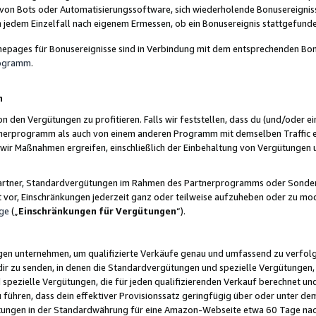
 von Bots oder Automatisierungssoftware, sich wiederholende Bonusereignisse
n jedem Einzelfall nach eigenem Ermessen, ob ein Bonusereignis stattgefund
epages für Bonusereignisse sind in Verbindung mit dem entsprechenden Bonu
rogramm
.
n
den Vergütungen zu profitieren. Falls wir feststellen, dass du (und/oder ein
erprogramm als auch von einem anderen Programm mit demselben Traffic ei
n wir Maßnahmen ergreifen, einschließlich der Einbehaltung von Vergütunge
r Partner, Standardvergütungen im Rahmen des Partnerprogramms oder Sonde
ht vor, Einschränkungen jederzeit ganz oder teilweise aufzuheben oder zu mod
ge
(„
Einschränkungen für Vergütungen
“).
ngen unternehmen, um qualifizierte Verkäufe genau und umfassend zu verfol
dir zu senden, in denen die Standardvergütungen und spezielle Vergütungen, 
pezielle Vergütungen, die für jeden qualifizierenden Verkauf berechnet un
 führen, dass dein effektiver Provisionssatz geringfügig über oder unter dem
ungen in der Standardwährung für eine Amazon-Webseite etwa 60 Tage nach