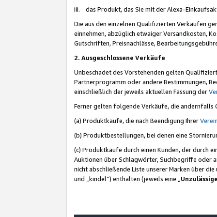
iii. das Produkt, das Sie mit der Alexa-Einkaufsa
Die aus den einzelnen Qualifizierten Verkäufen gen
einnehmen, abzüglich etwaiger Versandkosten, Ko
Gutschriften, Preisnachlässe, Bearbeitungsgebühr
2. Ausgeschlossene Verkäufe
Unbeschadet des Vorstehenden gelten Qualifiziert
Partnerprogramm oder andere Bestimmungen, Beding
einschließlich der jeweils aktuellen Fassung der
Ve
Ferner gelten folgende Verkäufe, die andernfalls
(a) Produktkäufe, die nach Beendigung Ihrer
Verei
(b) Produktbestellungen, bei denen eine Stornier
(c) Produktkäufe durch einen Kunden, der durch e
Auktionen über Schlagwörter, Suchbegriffe oder a
nicht abschließende Liste unserer Marken über di
und „kindel“) enthalten (jeweils eine „
Unzulässig