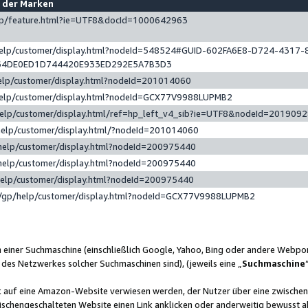
e der Marken
gp/feature.html?ie=UTF8&docId=1000642963
help/customer/display.html?nodeId=548524#GUID-602FA6E8-D724-4317-
64DE0ED1D744420E933ED292E5A7B3D3
elp/customer/display.html?nodeId=201014060
help/customer/display.html?nodeId=GCX77V9988LUPMB2
help/customer/display.html/ref=hp_left_v4_sib?ie=UTF8&nodeId=201909
help/customer/display.html/?nodeId=201014060
help/customer/display.html?nodeId=200975440
help/customer/display.html?nodeId=200975440
help/customer/display.html?nodeId=200975440
/gp/help/customer/display.html?nodeId=GCX77V9988LUPMB2
n einer Suchmaschine (einschließlich Google, Yahoo, Bing oder andere Webp
 des Netzwerkes solcher Suchmaschinen sind), (jeweils eine „
Suchmaschine
nk auf eine Amazon-Website verwiesen werden, der Nutzer über eine zwische
ischengeschalteten Website einen Link anklicken oder anderweitig bewusst a