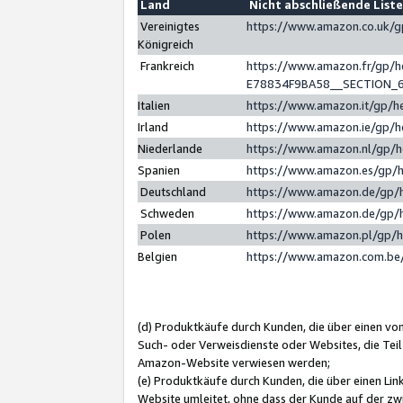
Land
Nicht abschließende List
Vereinigtes
https://www.amazon.co.uk/
Königreich
Frankreich
https://www.amazon.fr/gp/
E78834F9BA58__SECTION_
Italien
https://www.amazon.it/gp/h
Irland
https://www.amazon.ie/gp/
Niederlande
https://www.amazon.nl/gp/
Spanien
https://www.amazon.es/gp/
Deutschland
https://www.amazon.de/gp/
Schweden
https://www.amazon.de/gp/
Polen
https://www.amazon.pl/gp/
Belgien
https://www.amazon.com.be
(d) Produktkäufe durch Kunden, die über einen vo
Such- oder Verweisdienste oder Websites, die Teil
Amazon-Website verwiesen werden;
(e) Produktkäufe durch Kunden, die über einen Li
Website umleitet, ohne dass der Kunde auf der zw