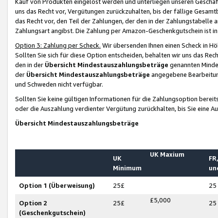
Kauf von Produkten eingelöst werden und unterliegen unseren Geschäf
uns das Recht vor, Vergütungen zurückzuhalten, bis der fällige Gesamt
das Recht vor, den Teil der Zahlungen, der den in der Zahlungstabelle 
Zahlungsart angibst. Die Zahlung per Amazon-Geschenkgutschein ist in
Option 3: Zahlung per Scheck.
Wir übersenden Ihnen einen Scheck in Höh
Sollten Sie sich für diese Option entscheiden, behalten wir uns das Rec
den in der
Übersicht Mindestauszahlungsbeträge
genannten Mindest
der
Übersicht Mindestauszahlungsbeträge
angegebene Bearbeitung
und Schweden nicht verfügbar.
Sollten Sie keine gültigen Informationen für die Zahlungsoption bereit
oder die Auszahlung verdienter Vergütung zurückhalten, bis Sie eine A
Übersicht Mindestauszahlungsbeträge
UK Maxium
UK
FR,
Minimum
un
Option 1 (Überweisung)
25£
25
£5,000
Option 2
25£
25
(Geschenkgutschein)