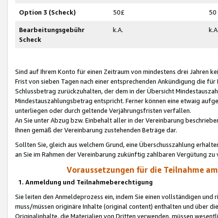
Option 3 (Scheck)
50£
50
Bearbeitungsgebühr
k.A.
k.A
Scheck
Sind auf Ihrem Konto für einen Zeitraum von mindestens drei Jahren kein
Frist von sieben Tagen nach einer entsprechenden Ankündigung die für
Schlussbetrag zurückzuhalten, der dem in der Übersicht Mindestausz
Mindestauszahlungsbetrag entspricht. Ferner können eine etwaig aufg
unterliegen oder durch geltende Verjährungsfristen verfallen.
An Sie unter Abzug bzw. Einbehalt aller in der Vereinbarung beschrieb
Ihnen gemäß der Vereinbarung zustehenden Beträge dar.
Sollten Sie, gleich aus welchem Grund, eine Überschusszahlung erhalte
an Sie im Rahmen der Vereinbarung zukünftig zahlbaren Vergütung zu 
Voraussetzungen für die Teilnahme a
1. Anmeldung und Teilnahmeberechtigung
Sie leiten den Anmeldeprozess ein, indem Sie einen vollständigen und 
muss/müssen originäre Inhalte (original content) enthalten und über d
Originalinhalte, die Materialien von Dritten verwenden, müssen wese