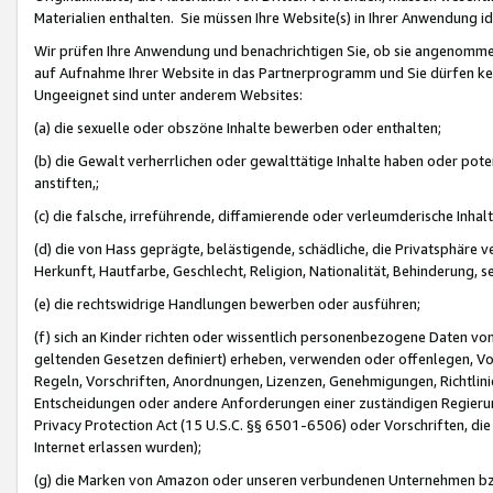
Materialien enthalten. Sie müssen Ihre Website(s) in Ihrer Anwendung ide
Wir prüfen Ihre Anwendung und benachrichtigen Sie, ob sie angenommen
auf Aufnahme Ihrer Website in das Partnerprogramm und Sie dürfen kei
Ungeeignet sind unter anderem Websites:
(a) die sexuelle oder obszöne Inhalte bewerben oder enthalten;
(b) die Gewalt verherrlichen oder gewalttätige Inhalte haben oder pot
anstiften,;
(c) die falsche, irreführende, diffamierende oder verleumderische Inha
(d) die von Hass geprägte, belästigende, schädliche, die Privatsphäre v
Herkunft, Hautfarbe, Geschlecht, Religion, Nationalität, Behinderung, 
(e) die rechtswidrige Handlungen bewerben oder ausführen;
(f) sich an Kinder richten oder wissentlich personenbezogene Daten vo
geltenden Gesetzen definiert) erheben, verwenden oder offenlegen, Vo
Regeln, Vorschriften, Anordnungen, Lizenzen, Genehmigungen, Richtlini
Entscheidungen oder andere Anforderungen einer zuständigen Regierung
Privacy Protection Act (15 U.S.C. §§ 6501-6506) oder Vorschriften, di
Internet erlassen wurden);
(g) die Marken von Amazon oder unseren verbundenen Unternehmen b