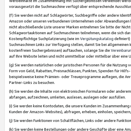
Werbeinhalte im Zusammenhang mit Suchergebnissen verwendet werden,
vorausgesetzt die Suchmaschine verfügt über entsprechende Ausschlu
(f) Sie werden nicht auf Schlagwörter, Suchbegriffe oder andere Ident
Amazon oder unseren verbundenen Unternehmen oder Abwandlungen bzw
nicht abschließende Liste unserer Marken entnehmen Sie bitte der Nich
Schlagwortauktionen auf Suchmaschinen teilnehmen, wenn die sich da
Kostenpflichtige Suchplatzierung (wie im
Vergütungskatalog
definiert
Suchmaschinen Links zur Verfügung stellen, damit Sie bei allgemeinen I
kostenfreien Suchergebnissen) auftauchen, solange Sie die
Vereinbaru
auf Ihre Website leiten und nicht unmittelbar oder mittelbar über eine
(g) Sie werden natürlichen oder juristischen Personen für die Nutzung 
Form von Geld, Rabatten, Preisnachlässen, Punkten, Spenden für Hilfs
beispielsweise keine Prämien- oder Treueprogramme auflegen, die Anrei
Partner-Links zu besuchen.
(h) Sie werden die Inhalte von elektronischen Formularen oder anderem M
abfangen, aufzeichnen, umleiten, auslesen, auslegen oder ausfüllen.
(i) Sie werden keine Kontodaten, die unsere Kunden im Zusammenhang 
Kunden der Amazon-Websites), abfragen, erheben, einholen, speichern,
(j) Sie werden Funktionen von Schaltflächen, Links oder andere Funkti
(k) Sie werden keine Bestellungen oder andere Geschäfte über eine Ama