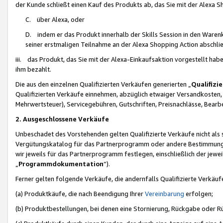
der Kunde schließt einen Kauf des Produkts ab, das Sie mit der Alexa 
C. über Alexa, oder
D. indem er das Produkt innerhalb der Skills Session in den Waren
seiner erstmaligen Teilnahme an der Alexa Shopping Action abschlie
iii. das Produkt, das Sie mit der Alexa-Einkaufsaktion vorgestellt ha
ihm bezahlt.
Die aus den einzelnen Qualifizierten Verkäufen generierten „
Qualifizi
Qualifizierten Verkäufe einnehmen, abzüglich etwaiger Versandkosten
Mehrwertsteuer), Servicegebühren, Gutschriften, Preisnachlässe, Bear
2. Ausgeschlossene Verkäufe
Unbeschadet des Vorstehenden gelten Qualifizierte Verkäufe nicht als
Vergütungskatalog für das Partnerprogramm oder andere Bestimmungen,
wir jeweils für das Partnerprogramm festlegen, einschließlich der jewe
„
Programmdokumentation
“).
Ferner gelten folgende Verkäufe, die andernfalls Qualifizierte Verkä
(a) Produktkäufe, die nach Beendigung Ihrer
Vereinbarung
erfolgen;
(b) Produktbestellungen, bei denen eine Stornierung, Rückgabe oder R