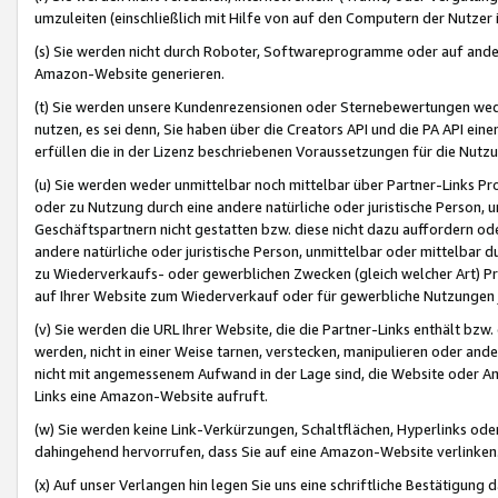
umzuleiten (einschließlich mit Hilfe von auf den Computern der Nutzer i
(s) Sie werden nicht durch Roboter, Softwareprogramme oder auf andere
Amazon-Website generieren.
(t) Sie werden unsere Kundenrezensionen oder Sternebewertungen wed
nutzen, es sei denn, Sie haben über die Creators API und die PA API e
erfüllen die in der Lizenz beschriebenen Voraussetzungen für die Nutzu
(u) Sie werden weder unmittelbar noch mittelbar über Partner-Links P
oder zu Nutzung durch eine andere natürliche oder juristische Person,
Geschäftspartnern nicht gestatten bzw. diese nicht dazu auffordern od
andere natürliche oder juristische Person, unmittelbar oder mittelbar
zu Wiederverkaufs- oder gewerblichen Zwecken (gleich welcher Art) 
auf Ihrer Website zum Wiederverkauf oder für gewerbliche Nutzungen 
(v) Sie werden die URL Ihrer Website, die die Partner-Links enthält b
werden, nicht in einer Weise tarnen, verstecken, manipulieren oder and
nicht mit angemessenem Aufwand in der Lage sind, die Website oder A
Links eine Amazon-Website aufruft.
(w) Sie werden keine Link-Verkürzungen, Schaltflächen, Hyperlinks ode
dahingehend hervorrufen, dass Sie auf eine Amazon-Website verlinken
(x) Auf unser Verlangen hin legen Sie uns eine schriftliche Bestätigung