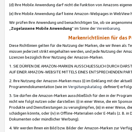
(d) Ihre Mobile Anwendung darf nicht die Funktion von Amazons eige
(e) Ihre Mobile Anwendung darf keine Amazon-Webpages in WebView 
Wir prüfen Ihre Anwendung und benachrichtigen Sie, ob sie angenomm
„
Zugelassene Mobile Anwendung
“ im Sinne der
Vereinbarung
.
Markenrichtlinien für das 
Diese Richtlinien gelten für die Nutzung der Marken, die wir Ihnen als 
müssen jederzeit strikt eingehalten werden, und jede Nutzung der Ama
Lizenzen bezüglich Ihrer Nutzung der Amazon-Marken.
1. SIE DÜRFEN DIE AMAZON-MARKEN AUSSCHLIESSLICH DURCH DARS
AUF EINER AMAZON-WEBSITE MITTELS EINES ENTSPRECHENDEN PART
2. Ihre Nutzung der Amazon-Marken muss (i) im Einklang mit der aktuells
Programmdokumentation (wie im
Vergütungskatalog
definiert) erfolg
3. Sie dürfen die Amazon-Marken ausschließlich für den in der Progr
nicht wie folgt nutzen oder darstellen: (i) in einer Weise, die ein Spo
Produkte und Dienstleistungen zu verunglimpfen, (iii) in einer Weise
schädigen könnte, oder (iv) in Offline-Materialien oder E-Mails (z. B.
Dokumenten oder mündlicher Werbung).
4. Wir werden Ihnen ein Bild bzw. Bilder der Amazon-Marken zur Verfüg