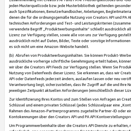
jeden Musterquellcode bzw. jede Musterbibliothek geltenden gesonder
auch Spezifikationen, Benutzerhandbücher, Anleitungen, Begleitmaterial
denen die für die ordnungsgemäße Nutzung von Creators API und PA A
technischen Anforderungen und Test- und Leistungskriterien (zusammen
verwendete Begriff „Produktwerbungsinhalte“ schließt ausdrücklich al
Lizenz zur Verfügung stellen, sowie alle von uns zur Verfügung gestel
ausdrücklich nicht auf Daten, Bilder, Texte oder sonstige Informatione
es sich nicht um eine Amazon-Website handelt.
(b) Abrufen von Produktwerbungsinhalten. Sie können Produkt-Werbein
ausdrückliche vorherige schriftliche Genehmigung erteilt haben, könn
wir über die Creators API Feeds zur Verfügung stellen. Wenn Sie Produk
Nutzung von Datenfeeds dieser Lizenz. Sie erkennen an, dass wir Creat
API oder Datenfeeds jederzeit ändern, auslaufen lassen oder neu veröffe
Verantwortung liegt, sicherzustellen, dass Ihr Zugriff auf die und Ihr
jeweiligen Zeitpunkt aktuellen Anforderungen (einschließlich dieser Liz
Zur Identifizierung Ihres Kontos und zum Stellen von Anfragen an Crea
Schlüssel und einem privaten Schlüssel (jedes Schlüsselpaar eine „Kon
Rahmen des Amazon-Partnerprogramms zugeteilte Partner-ID oder ein
Kontokennungen über den Creators API und PA API Kontoerstellungspro
Um Programmwerbeinhalte über die Creators API Dienste zu erhalten, m