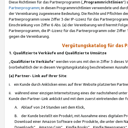
Diese Richtlinien für das Partnerprogramm („
Programmrichtlinien
“)
Partnerprogramm
; in diesen Programmrichtlinien verwendete und durch
der Vereinbarung zugewiesene Bedeutung. Die Rechte und Pflichten de
Partnerprogramm sowie Ziffer 3 der IP-Lizenz für das Partnerprogram
Einschränkung von Ziffer 6 Abs. (a) der Vereinbarung wird hiermit Fol
Partnerprogramm, die IP-Lizenz für das Partnerprogramm oder Ziffer 1
gegen die Vereinbarung.
Vergütungskatalog für das 
1. Qualifizierte Verkäufe und Qualifizierte Umsätze
„
Qualifizierte Verkäufe
“ werden von uns mit den in Ziffer 3 diese
(vorbehaltlich der in diesem Vergütungskatalog beschriebenen Ausnah
(a) Partner- Link auf Ihrer Site
:
i. ein Kunde durch Anklicken eines auf Ihrer Website platzierten Part
ii. während einer einzigen Internetsitzung eines der nachstehend unter (i)
Kunde den Partner-Link anklickt und mit dem zuerst eintretenden der f
A. Ablauf von 24 Stunden seit dem Klick,
B. der Kunde bestellt ein Produkt, mit Ausnahme eines digitalen P
Download einer Amazon Software oder Produkte, die unter dem N
Downloads“, „Amazon Coin“, „Kindle Books“, „Kindle Newspapers“, „