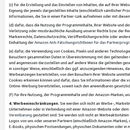
(c) für die Erstellung und das Einstellen von Inhalten, die auf Ihrer We
Eignung der jeweils dargestellten Inhalte (einschließlich sämtlicher 
Informationen, die Sie in einen Partner-Link aufnehmen oder mit diese
(d) dafür, dass die Nutzung der Programminhalte, Ihrer Website und des 
Verletzung oder missbräuchliche Ausübung unserer Rechte bzw. der Recht
Markenrechte, Datenschutzrechte, Veröffentlichungsrechte oder anderer
Einhaltung der
Amazon Anti-Fälschungsrichtlinien für das Partnerpro
(e) dafür, die Verwendung von Cookies, Pixeln und anderen Technologien
Besuchern gesammelten Daten in Übereinstimmung mit den geltenden Ge
und angemessen darzustellen und auf andere Weise die geltenden geset
in sonstiger Weise, einschließlich des ggf. anzuzeigenden Hinweises, d
Werbeanzeigen bereitstellen, von den Besuchern Ihrer Website unmitte
Cookies erkennen können und dafür, dass Sie Informationen über die v
Online-Werbung bereitstellen, soweit nach den anwendbaren gesetzlic
(f) für Ihre Nutzung, der Programminhalte und der Amazon-Marken, u
4. Werbeeinschränkungen.
Sie werden sich nicht an Werbe-, Market
Unternehmen oder in Verbindung mit einer Amazon-Website oder dem Pa
Vereinbarung
gestattet sind. Sie werden sich nicht an Werbeaktivitäten
Logos von uns oder unseren Partnern (einschließlich Amazon-Marken), 
E-Books, physischen Postsendungen, physischen Dokumenten oder in 