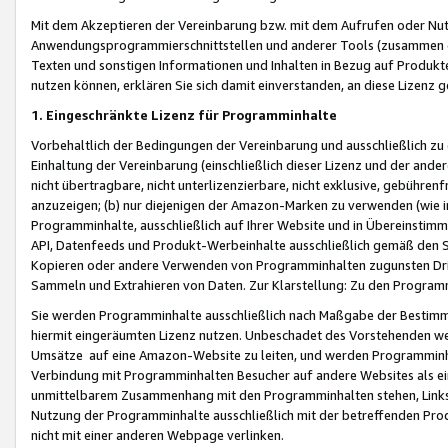
Mit dem Akzeptieren der Vereinbarung bzw. mit dem Aufrufen oder Nutz
Anwendungsprogrammierschnittstellen und anderer Tools (zusammen die
Texten und sonstigen Informationen und Inhalten in Bezug auf Produkte
nutzen können, erklären Sie sich damit einverstanden, an diese Lizenz 
1. Eingeschränkte Lizenz für Programminhalte
Vorbehaltlich der Bedingungen der Vereinbarung und ausschließlich z
Einhaltung der Vereinbarung (einschließlich dieser Lizenz und der ande
nicht übertragbare, nicht unterlizenzierbare, nicht exklusive, gebühren
anzuzeigen; (b) nur diejenigen der Amazon-Marken zu verwenden (wie in 
Programminhalte, ausschließlich auf Ihrer Website und in Übereinstimmu
API, Datenfeeds und Produkt-Werbeinhalte ausschließlich gemäß den Spe
Kopieren oder andere Verwenden von Programminhalten zugunsten Dri
Sammeln und Extrahieren von Daten. Zur Klarstellung: Zu den Program
Sie werden Programminhalte ausschließlich nach Maßgabe der Besti
hiermit eingeräumten Lizenz nutzen. Unbeschadet des Vorstehenden we
Umsätze auf eine Amazon-Website zu leiten, und werden Programminhal
Verbindung mit Programminhalten Besucher auf andere Websites als ein
unmittelbarem Zusammenhang mit den Programminhalten stehen, Links z
Nutzung der Programminhalte ausschließlich mit der betreffenden Pr
nicht mit einer anderen Webpage verlinken.