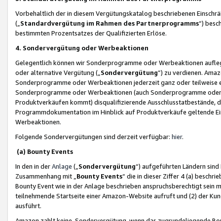
Vorbehaltlich der in diesem Vergütungskatalog beschriebenen Einschr
(„
Standardvergütung im Rahmen des Partnerprogramms
“) besc
bestimmten Prozentsatzes der Qualifizierten Erlöse.
4. Sondervergütung oder Werbeaktionen
Gelegentlich können wir Sonderprogramme oder Werbeaktionen auflegen,
oder alternative Vergütung („
Sondervergütung
”) zu verdienen. Amazo
Sonderprogramme oder Werbeaktionen jederzeit ganz oder teilweise einz
Sonderprogramme oder Werbeaktionen (auch Sonderprogramme oder We
Produktverkäufen kommt) disqualifizierende Ausschlusstatbestände, di
Programmdokumentation im Hinblick auf Produktverkäufe geltende E
Werbeaktionen.
Folgende Sondervergütungen sind derzeit verfügbar:
hier
.
(a) Bounty Events
In den in der
Anlage
(„
Sondervergütung
“) aufgeführten Ländern sind
Zusammenhang mit „
Bounty Events
“ die in dieser Ziffer 4 (a) besch
Bounty Event wie in der Anlage beschrieben anspruchsberechtigt sein mu
teilnehmende Startseite einer Amazon-Website aufruft und (2) der Kun
ausführt.
Amazon zahlt keine Sondervergütung, wenn das zugrundeliegende Boun