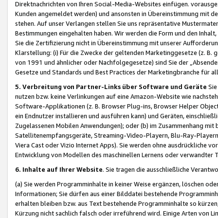
Direktnachrichten von Ihren Social-Media-Websites einfügen. vorausg
Kunden angemeldet werden) und ansonsten in Übereinstimmung mit der
stehen. Auf unser Verlangen stellen Sie uns repräsentative Mustermater
Bestimmungen eingehalten haben. Wir werden die Form und den Inhalt, di
Sie die Zertifizierung nicht in Übereinstimmung mit unserer Aufforderu
Klarstellung: (i) Für die Zwecke der geltenden Marketinggesetze (z. 
von 1991 und ähnlicher oder Nachfolgegesetze) sind Sie der „Absender“ j
Gesetze und Standards und Best Practices der Marketingbranche für 
5. Verbreitung von Partner-Links über Software und Geräte
Sie
nutzen bzw. keine Verlinkungen auf eine Amazon-Website wie nachsteh
Software-Applikationen (z. B. Browser Plug-ins, Browser Helper Objec
ein Endnutzer installieren und ausführen kann) und Geräten, einschlie
Zugelassenen Mobilen Anwendungen); oder (b) im Zusammenhang mit bzw.
Satellitenempfangsgeräte, Streaming-Video-Playern, Blu-Ray-Playern 
Viera Cast oder Vizio Internet Apps). Sie werden ohne ausdrückliche v
Entwicklung von Modellen des maschinellen Lernens oder verwandter 
6. Inhalte auf Ihrer Website
. Sie tragen die ausschließliche Verantwo
(a) Sie werden Programminhalte in keiner Weise ergänzen, löschen oder
Informationen; Sie dürfen aus einer Bilddatei bestehende Programminhal
erhalten bleiben bzw. aus Text bestehende Programminhalte so kürzen, 
Kürzung nicht sachlich falsch oder irreführend wird. Einige Arten von L