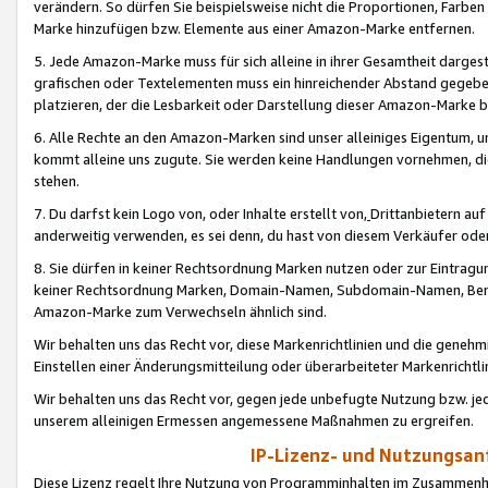
verändern. So dürfen Sie beispielsweise nicht die Proportionen, Farb
Marke hinzufügen bzw. Elemente aus einer Amazon-Marke entfernen.
5. Jede Amazon-Marke muss für sich alleine in ihrer Gesamtheit darge
grafischen oder Textelementen muss ein hinreichender Abstand gegebe
platzieren, der die Lesbarkeit oder Darstellung dieser Amazon-Marke b
6. Alle Rechte an den Amazon-Marken sind unser alleiniges Eigentum, 
kommt alleine uns zugute. Sie werden keine Handlungen vornehmen, 
stehen.
7. Du darfst kein Logo von, oder Inhalte erstellt von,
Drittanbietern au
anderweitig verwenden, es sei denn, du hast von diesem Verkäufer oder
8. Sie dürfen in keiner Rechtsordnung Marken nutzen oder zur Eintragu
keiner Rechtsordnung Marken, Domain-Namen, Subdomain-Namen, Benu
Amazon-Marke zum Verwechseln ähnlich sind.
Wir behalten uns das Recht vor, diese Markenrichtlinien und die gene
Einstellen einer Änderungsmitteilung oder überarbeiteter Markenricht
Wir behalten uns das Recht vor, gegen jede unbefugte Nutzung bzw. jede 
unserem alleinigen Ermessen angemessene Maßnahmen zu ergreifen.
IP-Lizenz- und Nutzungsan
Diese Lizenz regelt Ihre Nutzung von Programminhalten im Zusammen