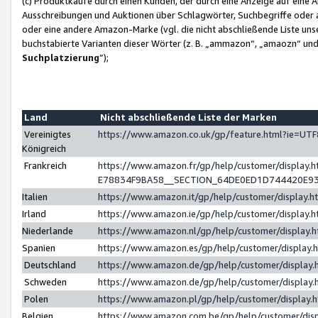
(c) Produktkäufe durch einen Kunden, der durch eine Anzeige auf eine 
Ausschreibungen und Auktionen über Schlagwörter, Suchbegriffe oder 
oder eine andere Amazon-Marke (vgl. die nicht abschließende Liste un
buchstabierte Varianten dieser Wörter (z. B. „ammazon“, „amaozn“ und „
Suchplatzierung
”);
Land
Nicht abschließende Liste der Marken
Vereinigtes
https://www.amazon.co.uk/gp/feature.html?ie=U
Königreich
Frankreich
https://www.amazon.fr/gp/help/customer/displa
E78834F9BA58__SECTION_64DE0ED1D744420E9
Italien
https://www.amazon.it/gp/help/customer/display
Irland
https://www.amazon.ie/gp/help/customer/displa
Niederlande
https://www.amazon.nl/gp/help/customer/display
Spanien
https://www.amazon.es/gp/help/customer/display
Deutschland
https://www.amazon.de/gp/help/customer/displa
Schweden
https://www.amazon.de/gp/help/customer/displa
Polen
https://www.amazon.pl/gp/help/customer/display
Belgien
https://www.amazon.com.be/gp/help/customer/d