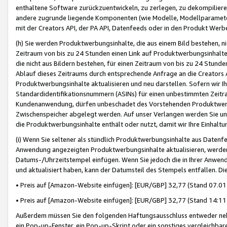
enthaltene Software zurückzuentwickeln, zu zerlegen, zu dekompilier
andere zugrunde liegende Komponenten (wie Modelle, Modellparameter
mit der Creators API, der PA API, Datenfeeds oder in den Produkt Werb
(h) Sie werden Produktwerbungsinhalte, die aus einem Bild bestehen, ni
Zeitraum von bis zu 24 Stunden einen Link auf Produktwerbungsinhalte
die nicht aus Bildern bestehen, für einen Zeitraum von bis zu 24 Stund
Ablauf dieses Zeitraums durch entsprechende Anfrage an die Creators 
Produktwerbungsinhalte aktualisieren und neu darstellen. Sofern wir Ih
Standardidentifikationsnummern (ASINs) für einen unbestimmten Zeitra
Kundenanwendung, dürfen unbeschadet des Vorstehenden Produktwerbu
Zwischenspeicher abgelegt werden. Auf unser Verlangen werden Sie un
die Produktwerbungsinhalte enthält oder nutzt, damit wir Ihre Einhalt
(i) Wenn Sie seltener als stündlich Produktwerbungsinhalte aus Datenfe
Anwendung angezeigten Produktwerbungsinhalte aktualisieren, werden 
Datums-/Uhrzeitstempel einfügen. Wenn Sie jedoch die in Ihrer Anwe
und aktualisiert haben, kann der Datumsteil des Stempels entfallen. Dies
• Preis auf [Amazon-Website einfügen]: [EUR/GBP] 32,77 (Stand 07.01.
• Preis auf [Amazon-Website einfügen]: [EUR/GBP] 32,77 (Stand 14:11 
Außerdem müssen Sie den folgenden Haftungsausschluss entweder neb
ein Pop-up-Fenster, ein Pop-up-Skript oder ein sonstiges vergleichba