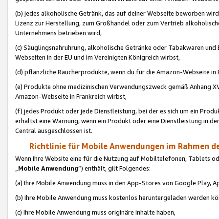
(b) jedes alkoholische Getränk, das auf deiner Webseite beworben wird
Lizenz zur Herstellung, zum Großhandel oder zum Vertrieb alkoholisch
Unternehmens betrieben wird,
(c) Säuglingsnahruhrung, alkoholische Getränke oder Tabakwaren und E
Webseiten in der EU und im Vereinigten Königreich wirbst,
(d) pflanzliche Raucherprodukte, wenn du für die Amazon-Webseite in B
(e) Produkte ohne medizinischen Verwendungszweck gemäß Anhang XVI 
Amazon-Webseite in Frankreich wirbst,
(f) jedes Produkt oder jede Dienstleistung, bei der es sich um ein Prod
erhältst eine Warnung, wenn ein Produkt oder eine Dienstleistung in de
Central ausgeschlossen ist.
Richtlinie für Mobile Anwendungen im Rahmen de
Wenn Ihre Website eine für die Nutzung auf Mobiltelefonen, Tablets 
„
Mobile Anwendung
“) enthält, gilt Folgendes:
(a) Ihre Mobile Anwendung muss in den App-Stores von Google Play, A
(b) Ihre Mobile Anwendung muss kostenlos heruntergeladen werden könn
(c) Ihre Mobile Anwendung muss originäre Inhalte haben,