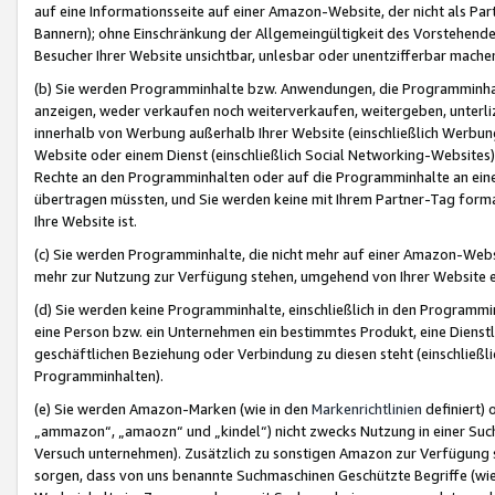
auf eine Informationsseite auf einer Amazon-Website, der nicht als Part
Bannern); ohne Einschränkung der Allgemeingültigkeit des Vorstehende
Besucher Ihrer Website unsichtbar, unlesbar oder unentzifferbar mache
(b) Sie werden Programminhalte bzw. Anwendungen, die Programminhalt
anzeigen, weder verkaufen noch weiterverkaufen, weitergeben, unterli
innerhalb von Werbung außerhalb Ihrer Website (einschließlich Werbun
Website oder einem Dienst (einschließlich Social Networking-Website
Rechte an den Programminhalten oder auf die Programminhalte an eine a
übertragen müssten, und Sie werden keine mit Ihrem Partner-Tag formati
Ihre Website ist.
(c) Sie werden Programminhalte, die nicht mehr auf einer Amazon-Websit
mehr zur Nutzung zur Verfügung stehen, umgehend von Ihrer Website e
(d) Sie werden keine Programminhalte, einschließlich in den Programmin
eine Person bzw. ein Unternehmen ein bestimmtes Produkt, eine Dienstle
geschäftlichen Beziehung oder Verbindung zu diesen steht (einschließli
Programminhalten).
(e) Sie werden Amazon-Marken (wie in den
Markenrichtlinien
definiert) 
„ammazon“, „amaozn“ und „kindel“) nicht zwecks Nutzung in einer Suc
Versuch unternehmen). Zusätzlich zu sonstigen Amazon zur Verfügung 
sorgen, dass von uns benannte Suchmaschinen Geschützte Begriffe (wie 