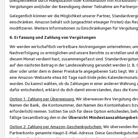
(beispielsweise durch Manipulation oder Kombination von Attributions-
Vergütungen und/oder der Beendigung deiner Teilnahme am Partnerp
Gelegentlich können wir die Möglichkeit unserer Partner, Standardv
einschränken. Amazon behält sich (ungeachtet etwaiger Fristen) das Re
modifizieren. Weitere Informationen zu Einschränkungen für Vergütung
6. Erfassung und Zahlung von Vergütungen
Wir werden wirtschaftlich vertretbare Anstrengungen unternehmen, um 
Nachverfolgung zu ermöglichen und unsere Berichte zu erstellen und di
diesem Monat verdient hast, zusammengefasst sind. Standardvergütung
auf den nächsten Betrag in der Landeswährung gerundet werden (z. B. C
über oder unter dem in deiner Preiskarte angegebenen Satz liegt. Wir
eine Amazon-Webseite etwa 60 Tage nach Ende jedes Kalendermonats, i
wurden. Du kannst wählen, ob du Zahlungen in einer anderen Währung
dafür entscheidest, erklärst du dich damit einverstanden, dass die K
Option 1: Zahlung per Überweisung.
Wir überweisen Ihre Vergütung dir
Namen der Bank, die Kontonummer, den Namen des Kontoinhabers bzw. a
erforderlich) nennen. Sollten Sie sich für diese Option entscheiden, be
fällige Gesamtbetrag den in der
Übersicht Mindestauszahlungsbet
Option 2: Zahlung per Amazon-Geschenkgutschein.
Wir übersenden Ihne
Partnerkonto genannte Haupt-E-Mail-Adresse. Diese Geschenkgutschei