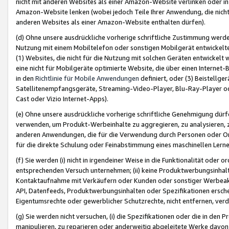
nicht mit anderen Websites als einer Amazon-Website verlinken oder i
Amazon-Website lenken (wobei jedoch Teile Ihrer Anwendung, die nich
anderen Websites als einer Amazon-Website enthalten dürfen).
(d) Ohne unsere ausdrückliche vorherige schriftliche Zustimmung werd
Nutzung mit einem Mobiltelefon oder sonstigen Mobilgerät entwickelt
(1) Websites, die nicht für die Nutzung mit solchen Geräten entwickelt
eine nicht für Mobilgeräte optimierte Website, die über einen Interne
in den
Richtlinie für Mobile Anwendungen
definiert, oder (3) Beistellge
Satellitenempfangsgeräte, Streaming-Video-Player, Blu-Ray-Player ode
Cast oder Vizio Internet-Apps).
(e) Ohne unsere ausdrückliche vorherige schriftliche Genehmigung dürfe
verwenden, um Produkt-Werbeinhalte zu aggregieren, zu analysieren, 
anderen Anwendungen, die für die Verwendung durch Personen oder Or
für die direkte Schulung oder Feinabstimmung eines maschinellen Lern
(f) Sie werden (i) nicht in irgendeiner Weise in die Funktionalität ode
entsprechenden Versuch unternehmen; (ii) keine Produktwerbungsinha
Kontaktaufnahme mit Verkäufern oder Kunden oder sonstiger Werbeaktiv
API, Datenfeeds, Produktwerbungsinhalten oder Spezifikationen erschei
Eigentumsrechte oder gewerblicher Schutzrechte, nicht entfernen, verd
(g) Sie werden nicht versuchen, (i) die Spezifikationen oder die in de
manipulieren, zu reparieren oder anderweitig abgeleitete Werke davon z