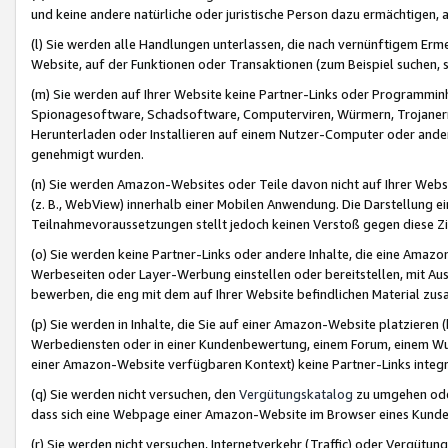
und keine andere natürliche oder juristische Person dazu ermächtigen, a
(l) Sie werden alle Handlungen unterlassen, die nach vernünftigem Erme
Website, auf der Funktionen oder Transaktionen (zum Beispiel suchen, s
(m) Sie werden auf Ihrer Website keine Partner-Links oder Programmin
Spionagesoftware, Schadsoftware, Computerviren, Würmern, Trojaner
Herunterladen oder Installieren auf einem Nutzer-Computer oder ande
genehmigt wurden.
(n) Sie werden Amazon-Websites oder Teile davon nicht auf Ihrer Websi
(z. B., WebView) innerhalb einer Mobilen Anwendung. Die Darstellung ein
Teilnahmevoraussetzungen stellt jedoch keinen Verstoß gegen diese Zif
(o) Sie werden keine Partner-Links oder andere Inhalte, die eine Am
Werbeseiten oder Layer-Werbung einstellen oder bereitstellen, mit Au
bewerben, die eng mit dem auf Ihrer Website befindlichen Material z
(p) Sie werden in Inhalte, die Sie auf einer Amazon-Website platzier
Werbediensten oder in einer Kundenbewertung, einem Forum, einem Wun
einer Amazon-Website verfügbaren Kontext) keine Partner-Links integr
(q) Sie werden nicht versuchen, den
Vergütungskatalog
zu umgehen oder
dass sich eine Webpage einer Amazon-Website im Browser eines Kunden 
(r) Sie werden nicht versuchen, Internetverkehr (Traffic) oder Vergü