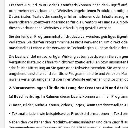
Creators API und PA API oder Datenfeeds können Ihnen den Zugriff auf D
oder mehreren verbundenen Websites angebotenen Produkte ermögliche
Daten, Bilder, Texte oder sonstigen Informationen oder Inhalte zuzugre
anwendbaren Lizenzvereinbarungen für die Creators API und PA API od
diesen verbundenen Websites zur Verfügung gestellt werden.
Sie dürfen den Programminhalt nicht dazu verwenden, geistiges Eigent
verletzen. Sie dürfen Programminhalte nicht verwenden, um direkt ode
maschinelles Lernen oder verwandte Technologien zu entwickeln oder zu
Die Lizenz endet mit sofortiger Wirkung automatisch, wenn Sie zu irg
Vergütungskatalog definiert) nicht rechtzeitig erfüllen bzw. ansonsten
schriftliche Mitteilung an Sie ganz oder teilweise beenden. Sie werden
umgehend einstellen und sämtliche Programminhalte und Amazon-Marke
jeweils verlangt, umgehend von Ihrer Website entfernen und löschen od
2. Voraussetzungen für die Nutzung der Creators API und der P
(a)
Beschreibung
. Im Rahmen dieser Lizenz können wir Ihnen Programmi
• Daten, Bilder, Audio-Dateien, Videos, Logos, Benutzerschnittstellen-
• Textmaterialien, wie beispielsweise Produktinformationen in Textfor
Neben den vorstehenden Produktwerbungsinhalten und dem Zugriff auf 
Zusammenhang mit Creators API und PA API Musterquellcodes und -bibli