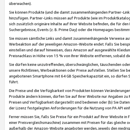
überwachen).
Sie können Produkte (und die damit zusammenhängenden Partner-Links)
hinzufügen. Partner-Links müssen auf Produkte (wie im Produktkatalog de
sich zusätzlich originäre Inhalte auf Ihrer Website befinden, die für 
Suchergebnisse, Events (z. B. Prime Day) oder die Homepages bestimmte
Sie müssen sämtliche Links und damit zusammenhängende Verweise auf z
Werbeaktion auf der jeweiligen Amazon-Website endet. Falls Sie beisp
einstellen und darauf hinweisen, dass Amazon auf ausgewählte Kleidun
Preisnachlass in Höhe von 15 % von Ihrer Website entfernen, sobald di
Sie dürfen keine unzutreffenden, überschwänglichen, täuschenden od
unsere Richtlinien, Werbeaktionen oder Preise aufstellen. Stellen Sie 
angebotenen Smartphone mit 64 GB Speicherkapazität ein, so dürfen S
führt.
Die Preise und die Verfügbarkeit von Produkten können Veränderungen 
Produkte ändern können, dürfen Sie auf Ihrer Website nur Angaben zu P
Preisen und Verfügbarkeit dargestellt sind bedienen oder (b) Sie Daten
der Lizenz festgelegten Anforderungen für die Nutzung von PA API einh
Ferner müssen Sie, falls Sie Preise für ein Produkt auf Ihrer Website in 
einer Preisvergleichsmaschine) zusammen mit Preisen für das gleiche o
außerhalb der Amazon-Website angeboten werden, jeweils den niedrigst