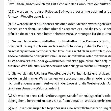
umzuleiten (einschließlich mit Hilfe von auf den Computern der Nutzer i
(s) Sie werden nicht durch Roboter, Softwareprogramme oder auf andere
Amazon-Website generieren.
(t) Sie werden unsere Kundenrezensionen oder Sternebewertungen wed
nutzen, es sei denn, Sie haben über die Creators API und die PA API e
erfüllen die in der Lizenz beschriebenen Voraussetzungen für die Nutzu
(u) Sie werden weder unmittelbar noch mittelbar über Partner-Links P
oder zu Nutzung durch eine andere natürliche oder juristische Person,
Geschäftspartnern nicht gestatten bzw. diese nicht dazu auffordern od
andere natürliche oder juristische Person, unmittelbar oder mittelbar
zu Wiederverkaufs- oder gewerblichen Zwecken (gleich welcher Art) 
auf Ihrer Website zum Wiederverkauf oder für gewerbliche Nutzungen 
(v) Sie werden die URL Ihrer Website, die die Partner-Links enthält b
werden, nicht in einer Weise tarnen, verstecken, manipulieren oder and
nicht mit angemessenem Aufwand in der Lage sind, die Website oder A
Links eine Amazon-Website aufruft.
(w) Sie werden keine Link-Verkürzungen, Schaltflächen, Hyperlinks ode
dahingehend hervorrufen, dass Sie auf eine Amazon-Website verlinken
(x) Auf unser Verlangen hin legen Sie uns eine schriftliche Bestätigung