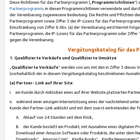
Diese Richtlinien für das Partnerprogramm („
Programmrichtlinien
“)
Partnerprogramm
; in diesen Programmrichtlinien verwendete und durch
der Vereinbarung zugewiesene Bedeutung. Die Rechte und Pflichten de
Partnerprogramm sowie Ziffer 3 der IP-Lizenz für das Partnerprogram
Einschränkung von Ziffer 6 Abs. (a) der Vereinbarung wird hiermit Fol
Partnerprogramm, die IP-Lizenz für das Partnerprogramm oder Ziffer 1
gegen die Vereinbarung.
Vergütungskatalog für das 
1. Qualifizierte Verkäufe und Qualifizierte Umsätze
„
Qualifizierte Verkäufe
“ werden von uns mit den in Ziffer 3 diese
(vorbehaltlich der in diesem Vergütungskatalog beschriebenen Ausnah
(a) Partner- Link auf Ihrer Site
:
i. ein Kunde durch Anklicken eines auf Ihrer Website platzierten Part
ii. während einer einzigen Internetsitzung eines der nachstehend unter (i)
Kunde den Partner-Link anklickt und mit dem zuerst eintretenden der f
A. Ablauf von 24 Stunden seit dem Klick,
B. der Kunde bestellt ein Produkt, mit Ausnahme eines digitalen P
Download einer Amazon Software oder Produkte, die unter dem N
Downloads“, „Amazon Coin“, „Kindle Books“, „Kindle Newspapers“, „