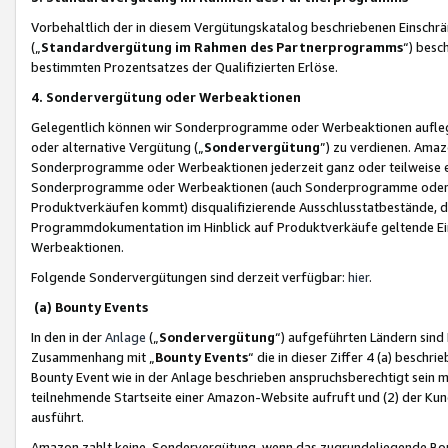
Vorbehaltlich der in diesem Vergütungskatalog beschriebenen Einschr
(„
Standardvergütung im Rahmen des Partnerprogramms
“) besc
bestimmten Prozentsatzes der Qualifizierten Erlöse.
4. Sondervergütung oder Werbeaktionen
Gelegentlich können wir Sonderprogramme oder Werbeaktionen auflegen,
oder alternative Vergütung („
Sondervergütung
”) zu verdienen. Amazo
Sonderprogramme oder Werbeaktionen jederzeit ganz oder teilweise einz
Sonderprogramme oder Werbeaktionen (auch Sonderprogramme oder We
Produktverkäufen kommt) disqualifizierende Ausschlusstatbestände, di
Programmdokumentation im Hinblick auf Produktverkäufe geltende E
Werbeaktionen.
Folgende Sondervergütungen sind derzeit verfügbar:
hier
.
(a) Bounty Events
In den in der
Anlage
(„
Sondervergütung
“) aufgeführten Ländern sind
Zusammenhang mit „
Bounty Events
“ die in dieser Ziffer 4 (a) besch
Bounty Event wie in der Anlage beschrieben anspruchsberechtigt sein mu
teilnehmende Startseite einer Amazon-Website aufruft und (2) der Kun
ausführt.
Amazon zahlt keine Sondervergütung, wenn das zugrundeliegende Boun