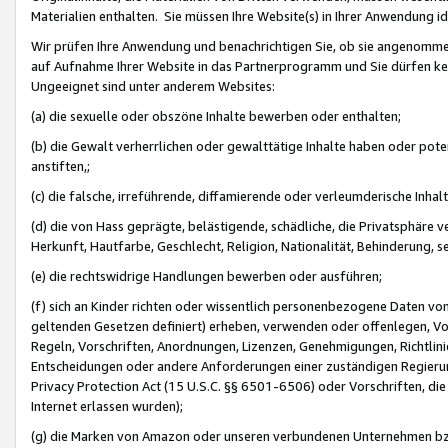
Materialien enthalten. Sie müssen Ihre Website(s) in Ihrer Anwendung ide
Wir prüfen Ihre Anwendung und benachrichtigen Sie, ob sie angenommen
auf Aufnahme Ihrer Website in das Partnerprogramm und Sie dürfen kei
Ungeeignet sind unter anderem Websites:
(a) die sexuelle oder obszöne Inhalte bewerben oder enthalten;
(b) die Gewalt verherrlichen oder gewalttätige Inhalte haben oder pot
anstiften,;
(c) die falsche, irreführende, diffamierende oder verleumderische Inha
(d) die von Hass geprägte, belästigende, schädliche, die Privatsphäre v
Herkunft, Hautfarbe, Geschlecht, Religion, Nationalität, Behinderung, 
(e) die rechtswidrige Handlungen bewerben oder ausführen;
(f) sich an Kinder richten oder wissentlich personenbezogene Daten vo
geltenden Gesetzen definiert) erheben, verwenden oder offenlegen, Vo
Regeln, Vorschriften, Anordnungen, Lizenzen, Genehmigungen, Richtlini
Entscheidungen oder andere Anforderungen einer zuständigen Regierung
Privacy Protection Act (15 U.S.C. §§ 6501-6506) oder Vorschriften, di
Internet erlassen wurden);
(g) die Marken von Amazon oder unseren verbundenen Unternehmen b