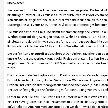
überwachen).
Sie können Produkte (und die damit zusammenhängenden Partner-Links)
hinzufügen. Partner-Links müssen auf Produkte (wie im Produktkatalog de
sich zusätzlich originäre Inhalte auf Ihrer Website befinden, die für 
Suchergebnisse, Events (z. B. Prime Day) oder die Homepages bestimmte
Sie müssen sämtliche Links und damit zusammenhängende Verweise auf z
Werbeaktion auf der jeweiligen Amazon-Website endet. Falls Sie beisp
einstellen und darauf hinweisen, dass Amazon auf ausgewählte Kleidun
Preisnachlass in Höhe von 15 % von Ihrer Website entfernen, sobald di
Sie dürfen keine unzutreffenden, überschwänglichen, täuschenden od
unsere Richtlinien, Werbeaktionen oder Preise aufstellen. Stellen Sie 
angebotenen Smartphone mit 64 GB Speicherkapazität ein, so dürfen S
führt.
Die Preise und die Verfügbarkeit von Produkten können Veränderungen 
Produkte ändern können, dürfen Sie auf Ihrer Website nur Angaben zu P
Preisen und Verfügbarkeit dargestellt sind bedienen oder (b) Sie Daten
der Lizenz festgelegten Anforderungen für die Nutzung von PA API einh
Ferner müssen Sie, falls Sie Preise für ein Produkt auf Ihrer Website in 
einer Preisvergleichsmaschine) zusammen mit Preisen für das gleiche o
außerhalb der Amazon-Website angeboten werden, jeweils den niedrigst