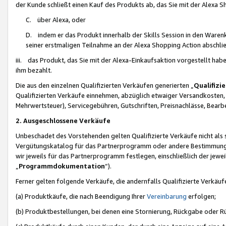
der Kunde schließt einen Kauf des Produkts ab, das Sie mit der Alexa 
C. über Alexa, oder
D. indem er das Produkt innerhalb der Skills Session in den Waren
seiner erstmaligen Teilnahme an der Alexa Shopping Action abschlie
iii. das Produkt, das Sie mit der Alexa-Einkaufsaktion vorgestellt ha
ihm bezahlt.
Die aus den einzelnen Qualifizierten Verkäufen generierten „
Qualifizi
Qualifizierten Verkäufe einnehmen, abzüglich etwaiger Versandkosten
Mehrwertsteuer), Servicegebühren, Gutschriften, Preisnachlässe, Bear
2. Ausgeschlossene Verkäufe
Unbeschadet des Vorstehenden gelten Qualifizierte Verkäufe nicht als
Vergütungskatalog für das Partnerprogramm oder andere Bestimmungen,
wir jeweils für das Partnerprogramm festlegen, einschließlich der jewe
„
Programmdokumentation
“).
Ferner gelten folgende Verkäufe, die andernfalls Qualifizierte Verkä
(a) Produktkäufe, die nach Beendigung Ihrer
Vereinbarung
erfolgen;
(b) Produktbestellungen, bei denen eine Stornierung, Rückgabe oder R