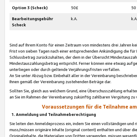
Option 3 (Scheck)
50£
50
Bearbeitungsgebühr
k.A.
k.A
Scheck
Sind auf Ihrem Konto für einen Zeitraum von mindestens drei Jahren kein
Frist von sieben Tagen nach einer entsprechenden Ankündigung die für
Schlussbetrag zurückzuhalten, der dem in der Übersicht Mindestausz
Mindestauszahlungsbetrag entspricht. Ferner können eine etwaig aufg
unterliegen oder durch geltende Verjährungsfristen verfallen.
An Sie unter Abzug bzw. Einbehalt aller in der Vereinbarung beschrieb
Ihnen gemäß der Vereinbarung zustehenden Beträge dar.
Sollten Sie, gleich aus welchem Grund, eine Überschusszahlung erhalte
an Sie im Rahmen der Vereinbarung zukünftig zahlbaren Vergütung zu 
Voraussetzungen für die Teilnahme a
1. Anmeldung und Teilnahmeberechtigung
Sie leiten den Anmeldeprozess ein, indem Sie einen vollständigen und 
muss/müssen originäre Inhalte (original content) enthalten und über d
Originalinhalte, die Materialien von Dritten verwenden, müssen wese