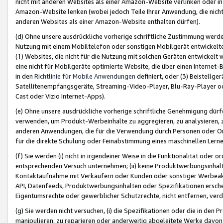
nicht mit anderen Websites als einer Amazon-Website verlinken oder i
Amazon-Website lenken (wobei jedoch Teile Ihrer Anwendung, die nich
anderen Websites als einer Amazon-Website enthalten dürfen).
(d) Ohne unsere ausdrückliche vorherige schriftliche Zustimmung werd
Nutzung mit einem Mobiltelefon oder sonstigen Mobilgerät entwickelt
(1) Websites, die nicht für die Nutzung mit solchen Geräten entwickelt
eine nicht für Mobilgeräte optimierte Website, die über einen Interne
in den
Richtlinie für Mobile Anwendungen
definiert, oder (3) Beistellge
Satellitenempfangsgeräte, Streaming-Video-Player, Blu-Ray-Player ode
Cast oder Vizio Internet-Apps).
(e) Ohne unsere ausdrückliche vorherige schriftliche Genehmigung dürfe
verwenden, um Produkt-Werbeinhalte zu aggregieren, zu analysieren, 
anderen Anwendungen, die für die Verwendung durch Personen oder Or
für die direkte Schulung oder Feinabstimmung eines maschinellen Lern
(f) Sie werden (i) nicht in irgendeiner Weise in die Funktionalität ode
entsprechenden Versuch unternehmen; (ii) keine Produktwerbungsinha
Kontaktaufnahme mit Verkäufern oder Kunden oder sonstiger Werbeaktiv
API, Datenfeeds, Produktwerbungsinhalten oder Spezifikationen erschei
Eigentumsrechte oder gewerblicher Schutzrechte, nicht entfernen, verd
(g) Sie werden nicht versuchen, (i) die Spezifikationen oder die in de
manipulieren, zu reparieren oder anderweitig abgeleitete Werke davon z