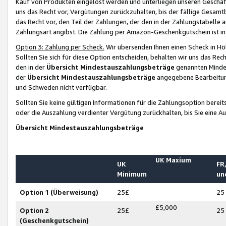
Kauf von Produkten eingelöst werden und unterliegen unseren Geschäf
uns das Recht vor, Vergütungen zurückzuhalten, bis der fällige Gesamt
das Recht vor, den Teil der Zahlungen, der den in der Zahlungstabelle 
Zahlungsart angibst. Die Zahlung per Amazon-Geschenkgutschein ist in
Option 3: Zahlung per Scheck.
Wir übersenden Ihnen einen Scheck in Höh
Sollten Sie sich für diese Option entscheiden, behalten wir uns das Rec
den in der
Übersicht Mindestauszahlungsbeträge
genannten Mindest
der
Übersicht Mindestauszahlungsbeträge
angegebene Bearbeitung
und Schweden nicht verfügbar.
Sollten Sie keine gültigen Informationen für die Zahlungsoption bereit
oder die Auszahlung verdienter Vergütung zurückhalten, bis Sie eine A
Übersicht Mindestauszahlungsbeträge
UK Maxium
UK
FR,
Minimum
un
Option 1 (Überweisung)
25£
25
£5,000
Option 2
25£
25
(Geschenkgutschein)