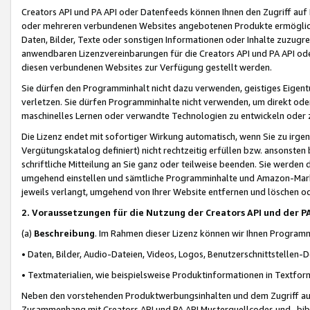
Creators API und PA API oder Datenfeeds können Ihnen den Zugriff auf D
oder mehreren verbundenen Websites angebotenen Produkte ermögliche
Daten, Bilder, Texte oder sonstigen Informationen oder Inhalte zuzugre
anwendbaren Lizenzvereinbarungen für die Creators API und PA API od
diesen verbundenen Websites zur Verfügung gestellt werden.
Sie dürfen den Programminhalt nicht dazu verwenden, geistiges Eigent
verletzen. Sie dürfen Programminhalte nicht verwenden, um direkt ode
maschinelles Lernen oder verwandte Technologien zu entwickeln oder zu
Die Lizenz endet mit sofortiger Wirkung automatisch, wenn Sie zu irg
Vergütungskatalog definiert) nicht rechtzeitig erfüllen bzw. ansonsten
schriftliche Mitteilung an Sie ganz oder teilweise beenden. Sie werden
umgehend einstellen und sämtliche Programminhalte und Amazon-Marke
jeweils verlangt, umgehend von Ihrer Website entfernen und löschen od
2. Voraussetzungen für die Nutzung der Creators API und der P
(a)
Beschreibung
. Im Rahmen dieser Lizenz können wir Ihnen Programmi
• Daten, Bilder, Audio-Dateien, Videos, Logos, Benutzerschnittstellen-
• Textmaterialien, wie beispielsweise Produktinformationen in Textfor
Neben den vorstehenden Produktwerbungsinhalten und dem Zugriff auf 
Zusammenhang mit Creators API und PA API Musterquellcodes und -bibli