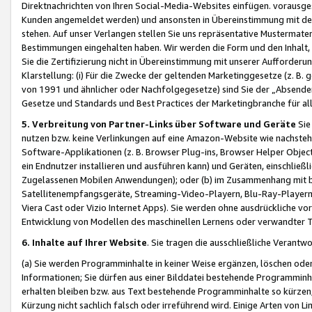
Direktnachrichten von Ihren Social-Media-Websites einfügen. vorausg
Kunden angemeldet werden) und ansonsten in Übereinstimmung mit der
stehen. Auf unser Verlangen stellen Sie uns repräsentative Mustermater
Bestimmungen eingehalten haben. Wir werden die Form und den Inhalt, di
Sie die Zertifizierung nicht in Übereinstimmung mit unserer Aufforderu
Klarstellung: (i) Für die Zwecke der geltenden Marketinggesetze (z. 
von 1991 und ähnlicher oder Nachfolgegesetze) sind Sie der „Absender“ j
Gesetze und Standards und Best Practices der Marketingbranche für 
5. Verbreitung von Partner-Links über Software und Geräte
Sie
nutzen bzw. keine Verlinkungen auf eine Amazon-Website wie nachsteh
Software-Applikationen (z. B. Browser Plug-ins, Browser Helper Objec
ein Endnutzer installieren und ausführen kann) und Geräten, einschlie
Zugelassenen Mobilen Anwendungen); oder (b) im Zusammenhang mit bzw.
Satellitenempfangsgeräte, Streaming-Video-Playern, Blu-Ray-Playern 
Viera Cast oder Vizio Internet Apps). Sie werden ohne ausdrückliche v
Entwicklung von Modellen des maschinellen Lernens oder verwandter 
6. Inhalte auf Ihrer Website
. Sie tragen die ausschließliche Verantwo
(a) Sie werden Programminhalte in keiner Weise ergänzen, löschen oder
Informationen; Sie dürfen aus einer Bilddatei bestehende Programminhal
erhalten bleiben bzw. aus Text bestehende Programminhalte so kürzen, 
Kürzung nicht sachlich falsch oder irreführend wird. Einige Arten von L