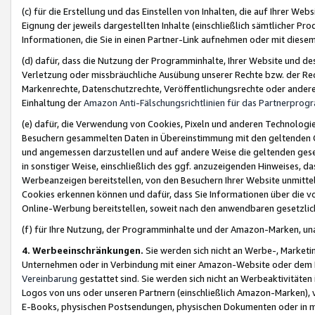
(c) für die Erstellung und das Einstellen von Inhalten, die auf Ihrer We
Eignung der jeweils dargestellten Inhalte (einschließlich sämtlicher 
Informationen, die Sie in einen Partner-Link aufnehmen oder mit diese
(d) dafür, dass die Nutzung der Programminhalte, Ihrer Website und des 
Verletzung oder missbräuchliche Ausübung unserer Rechte bzw. der Recht
Markenrechte, Datenschutzrechte, Veröffentlichungsrechte oder anderer
Einhaltung der
Amazon Anti-Fälschungsrichtlinien für das Partnerpro
(e) dafür, die Verwendung von Cookies, Pixeln und anderen Technologien
Besuchern gesammelten Daten in Übereinstimmung mit den geltenden Ge
und angemessen darzustellen und auf andere Weise die geltenden geset
in sonstiger Weise, einschließlich des ggf. anzuzeigenden Hinweises, d
Werbeanzeigen bereitstellen, von den Besuchern Ihrer Website unmitte
Cookies erkennen können und dafür, dass Sie Informationen über die v
Online-Werbung bereitstellen, soweit nach den anwendbaren gesetzlic
(f) für Ihre Nutzung, der Programminhalte und der Amazon-Marken, u
4. Werbeeinschränkungen.
Sie werden sich nicht an Werbe-, Market
Unternehmen oder in Verbindung mit einer Amazon-Website oder dem Pa
Vereinbarung
gestattet sind. Sie werden sich nicht an Werbeaktivitäten
Logos von uns oder unseren Partnern (einschließlich Amazon-Marken), 
E-Books, physischen Postsendungen, physischen Dokumenten oder in 