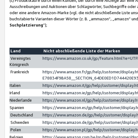
(c) Produktkäufe durch einen Kunden, der durch eine Anzeige auf eine 
Ausschreibungen und Auktionen über Schlagwörter, Suchbegriffe oder 
oder eine andere Amazon-Marke (vgl. die nicht abschließende Liste un
buchstabierte Varianten dieser Wörter (z. B. „ammazon“, „amaozn“ und „
Suchplatzierung
”);
Land
Nicht abschließende Liste der Marken
Vereinigtes
https://www.amazon.co.uk/gp/feature.html?ie=U
Königreich
Frankreich
https://www.amazon.fr/gp/help/customer/displa
E78834F9BA58__SECTION_64DE0ED1D744420E9
Italien
https://www.amazon.it/gp/help/customer/display
Irland
https://www.amazon.ie/gp/help/customer/displa
Niederlande
https://www.amazon.nl/gp/help/customer/display
Spanien
https://www.amazon.es/gp/help/customer/display
Deutschland
https://www.amazon.de/gp/help/customer/displa
Schweden
https://www.amazon.de/gp/help/customer/displa
Polen
https://www.amazon.pl/gp/help/customer/display
Belgien
https://www.amazon.com.be/gp/help/customer/d