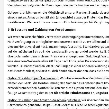
(beispielsweise durch Manipulation oder Kombination von Attributions-
Vergütungen und/oder der Beendigung deiner Teilnahme am Partnerp
Gelegentlich können wir die Möglichkeit unserer Partner, Standardv
einschränken. Amazon behält sich (ungeachtet etwaiger Fristen) das Re
modifizieren. Weitere Informationen zu Einschränkungen für Vergütung
6. Erfassung und Zahlung von Vergütungen
Wir werden wirtschaftlich vertretbare Anstrengungen unternehmen, um 
Nachverfolgung zu ermöglichen und unsere Berichte zu erstellen und di
diesem Monat verdient hast, zusammengefasst sind. Standardvergütung
auf den nächsten Betrag in der Landeswährung gerundet werden (z. B. C
über oder unter dem in deiner Preiskarte angegebenen Satz liegt. Wir
eine Amazon-Webseite etwa 60 Tage nach Ende jedes Kalendermonats, i
wurden. Du kannst wählen, ob du Zahlungen in einer anderen Währung
dafür entscheidest, erklärst du dich damit einverstanden, dass die K
Option 1: Zahlung per Überweisung.
Wir überweisen Ihre Vergütung dir
Namen der Bank, die Kontonummer, den Namen des Kontoinhabers bzw. a
erforderlich) nennen. Sollten Sie sich für diese Option entscheiden, be
fällige Gesamtbetrag den in der
Übersicht Mindestauszahlungsbet
Option 2: Zahlung per Amazon-Geschenkgutschein.
Wir übersenden Ihne
Partnerkonto genannte Haupt-E-Mail-Adresse. Diese Geschenkgutschei