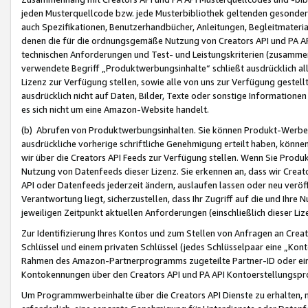
jeden Musterquellcode bzw. jede Musterbibliothek geltenden gesonder
auch Spezifikationen, Benutzerhandbücher, Anleitungen, Begleitmaterial
denen die für die ordnungsgemäße Nutzung von Creators API und PA A
technischen Anforderungen und Test- und Leistungskriterien (zusammen
verwendete Begriff „Produktwerbungsinhalte“ schließt ausdrücklich al
Lizenz zur Verfügung stellen, sowie alle von uns zur Verfügung gestel
ausdrücklich nicht auf Daten, Bilder, Texte oder sonstige Informatione
es sich nicht um eine Amazon-Website handelt.
(b) Abrufen von Produktwerbungsinhalten. Sie können Produkt-Werbein
ausdrückliche vorherige schriftliche Genehmigung erteilt haben, könn
wir über die Creators API Feeds zur Verfügung stellen. Wenn Sie Produk
Nutzung von Datenfeeds dieser Lizenz. Sie erkennen an, dass wir Creat
API oder Datenfeeds jederzeit ändern, auslaufen lassen oder neu veröffe
Verantwortung liegt, sicherzustellen, dass Ihr Zugriff auf die und Ihr
jeweiligen Zeitpunkt aktuellen Anforderungen (einschließlich dieser Liz
Zur Identifizierung Ihres Kontos und zum Stellen von Anfragen an Crea
Schlüssel und einem privaten Schlüssel (jedes Schlüsselpaar eine „Kon
Rahmen des Amazon-Partnerprogramms zugeteilte Partner-ID oder ein
Kontokennungen über den Creators API und PA API Kontoerstellungspro
Um Programmwerbeinhalte über die Creators API Dienste zu erhalten, m