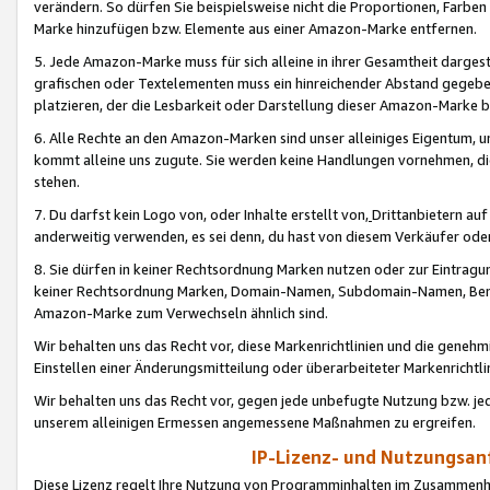
verändern. So dürfen Sie beispielsweise nicht die Proportionen, Farb
Marke hinzufügen bzw. Elemente aus einer Amazon-Marke entfernen.
5. Jede Amazon-Marke muss für sich alleine in ihrer Gesamtheit darge
grafischen oder Textelementen muss ein hinreichender Abstand gegebe
platzieren, der die Lesbarkeit oder Darstellung dieser Amazon-Marke b
6. Alle Rechte an den Amazon-Marken sind unser alleiniges Eigentum, 
kommt alleine uns zugute. Sie werden keine Handlungen vornehmen, 
stehen.
7. Du darfst kein Logo von, oder Inhalte erstellt von,
Drittanbietern au
anderweitig verwenden, es sei denn, du hast von diesem Verkäufer oder
8. Sie dürfen in keiner Rechtsordnung Marken nutzen oder zur Eintragu
keiner Rechtsordnung Marken, Domain-Namen, Subdomain-Namen, Benu
Amazon-Marke zum Verwechseln ähnlich sind.
Wir behalten uns das Recht vor, diese Markenrichtlinien und die gene
Einstellen einer Änderungsmitteilung oder überarbeiteter Markenricht
Wir behalten uns das Recht vor, gegen jede unbefugte Nutzung bzw. jede 
unserem alleinigen Ermessen angemessene Maßnahmen zu ergreifen.
IP-Lizenz- und Nutzungsan
Diese Lizenz regelt Ihre Nutzung von Programminhalten im Zusammen