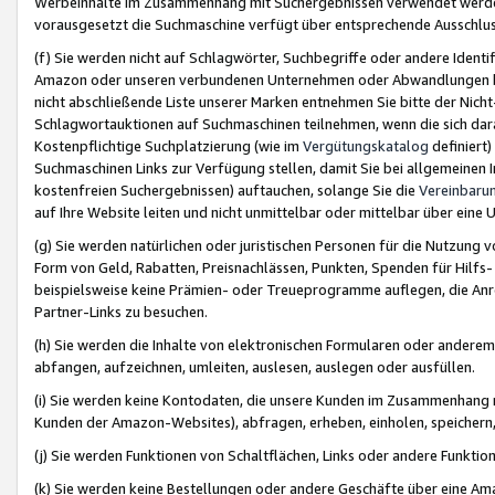
Werbeinhalte im Zusammenhang mit Suchergebnissen verwendet werden,
vorausgesetzt die Suchmaschine verfügt über entsprechende Ausschlu
(f) Sie werden nicht auf Schlagwörter, Suchbegriffe oder andere Ident
Amazon oder unseren verbundenen Unternehmen oder Abwandlungen bzw
nicht abschließende Liste unserer Marken entnehmen Sie bitte der Nich
Schlagwortauktionen auf Suchmaschinen teilnehmen, wenn die sich da
Kostenpflichtige Suchplatzierung (wie im
Vergütungskatalog
definiert
Suchmaschinen Links zur Verfügung stellen, damit Sie bei allgemeinen I
kostenfreien Suchergebnissen) auftauchen, solange Sie die
Vereinbaru
auf Ihre Website leiten und nicht unmittelbar oder mittelbar über eine
(g) Sie werden natürlichen oder juristischen Personen für die Nutzung 
Form von Geld, Rabatten, Preisnachlässen, Punkten, Spenden für Hilfs
beispielsweise keine Prämien- oder Treueprogramme auflegen, die Anrei
Partner-Links zu besuchen.
(h) Sie werden die Inhalte von elektronischen Formularen oder anderem M
abfangen, aufzeichnen, umleiten, auslesen, auslegen oder ausfüllen.
(i) Sie werden keine Kontodaten, die unsere Kunden im Zusammenhang 
Kunden der Amazon-Websites), abfragen, erheben, einholen, speichern,
(j) Sie werden Funktionen von Schaltflächen, Links oder andere Funkti
(k) Sie werden keine Bestellungen oder andere Geschäfte über eine Ama