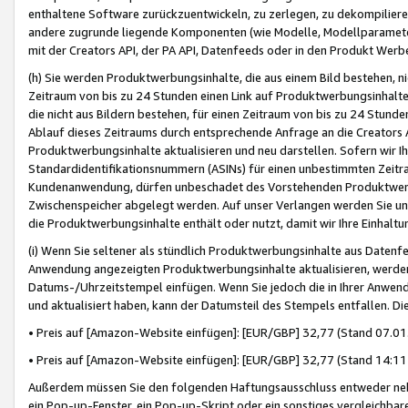
enthaltene Software zurückzuentwickeln, zu zerlegen, zu dekompilier
andere zugrunde liegende Komponenten (wie Modelle, Modellparameter
mit der Creators API, der PA API, Datenfeeds oder in den Produkt Werb
(h) Sie werden Produktwerbungsinhalte, die aus einem Bild bestehen, ni
Zeitraum von bis zu 24 Stunden einen Link auf Produktwerbungsinhalte
die nicht aus Bildern bestehen, für einen Zeitraum von bis zu 24 Stund
Ablauf dieses Zeitraums durch entsprechende Anfrage an die Creators 
Produktwerbungsinhalte aktualisieren und neu darstellen. Sofern wir Ih
Standardidentifikationsnummern (ASINs) für einen unbestimmten Zeitra
Kundenanwendung, dürfen unbeschadet des Vorstehenden Produktwerbu
Zwischenspeicher abgelegt werden. Auf unser Verlangen werden Sie un
die Produktwerbungsinhalte enthält oder nutzt, damit wir Ihre Einhalt
(i) Wenn Sie seltener als stündlich Produktwerbungsinhalte aus Datenfe
Anwendung angezeigten Produktwerbungsinhalte aktualisieren, werden 
Datums-/Uhrzeitstempel einfügen. Wenn Sie jedoch die in Ihrer Anwe
und aktualisiert haben, kann der Datumsteil des Stempels entfallen. Dies
• Preis auf [Amazon-Website einfügen]: [EUR/GBP] 32,77 (Stand 07.01.
• Preis auf [Amazon-Website einfügen]: [EUR/GBP] 32,77 (Stand 14:11 
Außerdem müssen Sie den folgenden Haftungsausschluss entweder neb
ein Pop-up-Fenster, ein Pop-up-Skript oder ein sonstiges vergleichba