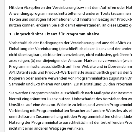
Mit dem Akzeptieren der Vereinbarung bzw. mit dem Aufrufen oder Nutz
Anwendungsprogrammierschnittstellen und anderer Tools (zusammen die
Texten und sonstigen Informationen und Inhalten in Bezug auf Produkte
nutzen können, erklären Sie sich damit einverstanden, an diese Lizenz 
1. Eingeschränkte Lizenz für Programminhalte
Vorbehaltlich der Bedingungen der Vereinbarung und ausschließlich z
Einhaltung der Vereinbarung (einschließlich dieser Lizenz und der ande
nicht übertragbare, nicht unterlizenzierbare, nicht exklusive, gebühren
anzuzeigen; (b) nur diejenigen der Amazon-Marken zu verwenden (wie in 
Programminhalte, ausschließlich auf Ihrer Website und in Übereinstimmu
API, Datenfeeds und Produkt-Werbeinhalte ausschließlich gemäß den Spe
Kopieren oder andere Verwenden von Programminhalten zugunsten Dri
Sammeln und Extrahieren von Daten. Zur Klarstellung: Zu den Program
Sie werden Programminhalte ausschließlich nach Maßgabe der Besti
hiermit eingeräumten Lizenz nutzen. Unbeschadet des Vorstehenden we
Umsätze auf eine Amazon-Website zu leiten, und werden Programminhal
Verbindung mit Programminhalten Besucher auf andere Websites als ein
unmittelbarem Zusammenhang mit den Programminhalten stehen, Links z
Nutzung der Programminhalte ausschließlich mit der betreffenden Pr
nicht mit einer anderen Webpage verlinken.