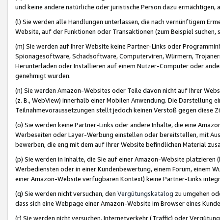
und keine andere natürliche oder juristische Person dazu ermächtigen, a
(l) Sie werden alle Handlungen unterlassen, die nach vernünftigem Erme
Website, auf der Funktionen oder Transaktionen (zum Beispiel suchen, s
(m) Sie werden auf Ihrer Website keine Partner-Links oder Programmin
Spionagesoftware, Schadsoftware, Computerviren, Würmern, Trojaner
Herunterladen oder Installieren auf einem Nutzer-Computer oder ande
genehmigt wurden.
(n) Sie werden Amazon-Websites oder Teile davon nicht auf Ihrer Websi
(z. B., WebView) innerhalb einer Mobilen Anwendung. Die Darstellung ein
Teilnahmevoraussetzungen stellt jedoch keinen Verstoß gegen diese Zif
(o) Sie werden keine Partner-Links oder andere Inhalte, die eine Am
Werbeseiten oder Layer-Werbung einstellen oder bereitstellen, mit Au
bewerben, die eng mit dem auf Ihrer Website befindlichen Material z
(p) Sie werden in Inhalte, die Sie auf einer Amazon-Website platzier
Werbediensten oder in einer Kundenbewertung, einem Forum, einem Wun
einer Amazon-Website verfügbaren Kontext) keine Partner-Links integr
(q) Sie werden nicht versuchen, den
Vergütungskatalog
zu umgehen oder
dass sich eine Webpage einer Amazon-Website im Browser eines Kunden 
(r) Sie werden nicht versuchen, Internetverkehr (Traffic) oder Vergü