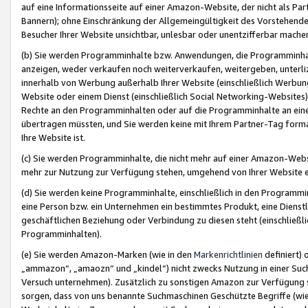
auf eine Informationsseite auf einer Amazon-Website, der nicht als Part
Bannern); ohne Einschränkung der Allgemeingültigkeit des Vorstehende
Besucher Ihrer Website unsichtbar, unlesbar oder unentzifferbar mache
(b) Sie werden Programminhalte bzw. Anwendungen, die Programminhalt
anzeigen, weder verkaufen noch weiterverkaufen, weitergeben, unterli
innerhalb von Werbung außerhalb Ihrer Website (einschließlich Werbun
Website oder einem Dienst (einschließlich Social Networking-Website
Rechte an den Programminhalten oder auf die Programminhalte an eine a
übertragen müssten, und Sie werden keine mit Ihrem Partner-Tag formati
Ihre Website ist.
(c) Sie werden Programminhalte, die nicht mehr auf einer Amazon-Websit
mehr zur Nutzung zur Verfügung stehen, umgehend von Ihrer Website e
(d) Sie werden keine Programminhalte, einschließlich in den Programmin
eine Person bzw. ein Unternehmen ein bestimmtes Produkt, eine Dienstle
geschäftlichen Beziehung oder Verbindung zu diesen steht (einschließli
Programminhalten).
(e) Sie werden Amazon-Marken (wie in den
Markenrichtlinien
definiert) 
„ammazon“, „amaozn“ und „kindel“) nicht zwecks Nutzung in einer Suc
Versuch unternehmen). Zusätzlich zu sonstigen Amazon zur Verfügung 
sorgen, dass von uns benannte Suchmaschinen Geschützte Begriffe (wie 