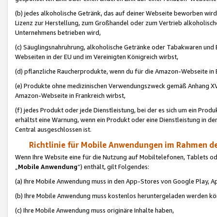
(b) jedes alkoholische Getränk, das auf deiner Webseite beworben wird
Lizenz zur Herstellung, zum Großhandel oder zum Vertrieb alkoholisch
Unternehmens betrieben wird,
(c) Säuglingsnahruhrung, alkoholische Getränke oder Tabakwaren und E
Webseiten in der EU und im Vereinigten Königreich wirbst,
(d) pflanzliche Raucherprodukte, wenn du für die Amazon-Webseite in B
(e) Produkte ohne medizinischen Verwendungszweck gemäß Anhang XVI 
Amazon-Webseite in Frankreich wirbst,
(f) jedes Produkt oder jede Dienstleistung, bei der es sich um ein Prod
erhältst eine Warnung, wenn ein Produkt oder eine Dienstleistung in de
Central ausgeschlossen ist.
Richtlinie für Mobile Anwendungen im Rahmen de
Wenn Ihre Website eine für die Nutzung auf Mobiltelefonen, Tablets 
„
Mobile Anwendung
“) enthält, gilt Folgendes:
(a) Ihre Mobile Anwendung muss in den App-Stores von Google Play, A
(b) Ihre Mobile Anwendung muss kostenlos heruntergeladen werden könn
(c) Ihre Mobile Anwendung muss originäre Inhalte haben,