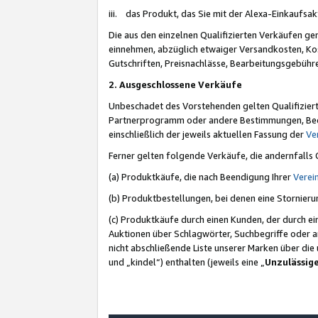
iii. das Produkt, das Sie mit der Alexa-Einkaufsa
Die aus den einzelnen Qualifizierten Verkäufen gen
einnehmen, abzüglich etwaiger Versandkosten, Ko
Gutschriften, Preisnachlässe, Bearbeitungsgebühr
2. Ausgeschlossene Verkäufe
Unbeschadet des Vorstehenden gelten Qualifiziert
Partnerprogramm oder andere Bestimmungen, Beding
einschließlich der jeweils aktuellen Fassung der
Ve
Ferner gelten folgende Verkäufe, die andernfalls
(a) Produktkäufe, die nach Beendigung Ihrer
Verei
(b) Produktbestellungen, bei denen eine Stornier
(c) Produktkäufe durch einen Kunden, der durch e
Auktionen über Schlagwörter, Suchbegriffe oder a
nicht abschließende Liste unserer Marken über di
und „kindel“) enthalten (jeweils eine „
Unzulässig