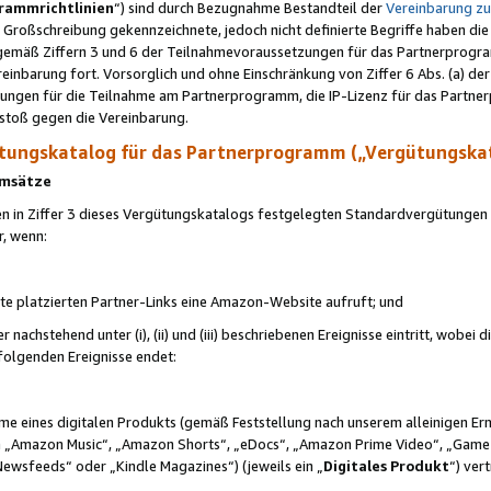
rammrichtlinien
“) sind durch Bezugnahme Bestandteil der
Vereinbarung z
Großschreibung gekennzeichnete, jedoch nicht definierte Begriffe haben die
 gemäß Ziffern 3 und 6 der Teilnahmevoraussetzungen für das Partnerprogram
nbarung fort. Vorsorglich und ohne Einschränkung von Ziffer 6 Abs. (a) der
ungen für die Teilnahme am Partnerprogramm, die IP-Lizenz für das Partner
rstoß gegen die Vereinbarung.
ungskatalog für das Partnerprogramm („Vergütungska
 Umsätze
n in Ziffer 3 dieses Vergütungskatalogs festgelegten Standardvergütungen v
r, wenn:
ite platzierten Partner-Links eine Amazon-Website aufruft; und
r nachstehend unter (i), (ii) und (iii) beschriebenen Ereignisse eintritt, wobe
 folgenden Ereignisse endet:
hme eines digitalen Produkts (gemäß Feststellung nach unserem alleinigen 
 „Amazon Music“, „Amazon Shorts“, „eDocs“, „Amazon Prime Video“, „Game
Newsfeeds“ oder „Kindle Magazines“) (jeweils ein „
Digitales Produkt
“) ver