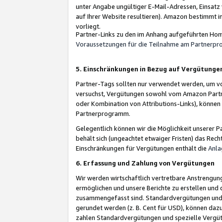
unter Angabe ungültiger E-Mail-Adressen, Einsatz
auf Ihrer Website resultieren). Amazon bestimmt i
vorliegt.
Partner-Links zu den im Anhang aufgeführten Hom
Voraussetzungen für die Teilnahme am Partnerp
5. Einschränkungen in Bezug auf Vergütunge
Partner-Tags sollten nur verwendet werden, um von 
versuchst, Vergütungen sowohl vom Amazon Partn
oder Kombination von Attributions-Links), könne
Partnerprogramm.
Gelegentlich können wir die Möglichkeit unsere
behält sich (ungeachtet etwaiger Fristen) das Rec
Einschränkungen für Vergütungen enthält die
Anla
6. Erfassung und Zahlung von Vergütungen
Wir werden wirtschaftlich vertretbare Anstrengu
ermöglichen und unsere Berichte zu erstellen und 
zusammengefasst sind. Standardvergütungen und s
gerundet werden (z. B. Cent für USD), können dazu
zahlen Standardvergütungen und spezielle Vergüt