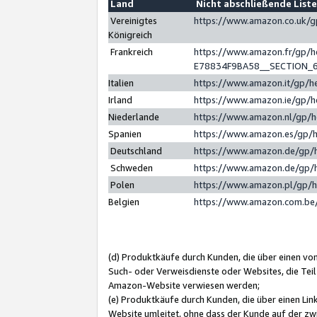
Land
Nicht abschließende List
Vereinigtes
https://www.amazon.co.uk/
Königreich
Frankreich
https://www.amazon.fr/gp/
E78834F9BA58__SECTION_
Italien
https://www.amazon.it/gp/h
Irland
https://www.amazon.ie/gp/
Niederlande
https://www.amazon.nl/gp/
Spanien
https://www.amazon.es/gp/
Deutschland
https://www.amazon.de/gp/
Schweden
https://www.amazon.de/gp/
Polen
https://www.amazon.pl/gp/
Belgien
https://www.amazon.com.be
(d) Produktkäufe durch Kunden, die über einen vo
Such- oder Verweisdienste oder Websites, die Teil
Amazon-Website verwiesen werden;
(e) Produktkäufe durch Kunden, die über einen Li
Website umleitet, ohne dass der Kunde auf der zw