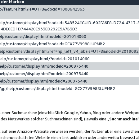
e der Marken
gp/feature.html?ie=UTF8&docId=1000642963
help/customer/display.html?nodeId=548524#GUID-602FA6E8-D724-4317-
64DE0ED1D744420E933ED292E5A7B3D3
elp/customer/display.html?nodeId=201014060
help/customer/display.html?nodeId=GCX77V9988LUPMB2
help/customer/display.html/ref=hp_left_v4_sib?ie=UTF8&nodeId=201909
help/customer/display.html/?nodeId=201014060
help/customer/display.html?nodeId=200975440
help/customer/display.html?nodeId=200975440
help/customer/display.html?nodeId=200975440
/gp/help/customer/display.html?nodeId=GCX77V9988LUPMB2
n einer Suchmaschine (einschließlich Google, Yahoo, Bing oder andere Webp
 des Netzwerkes solcher Suchmaschinen sind), (jeweils eine „
Suchmaschine
nk auf eine Amazon-Website verwiesen werden, der Nutzer über eine zwische
ischengeschalteten Website einen Link anklicken oder anderweitig bewusst a