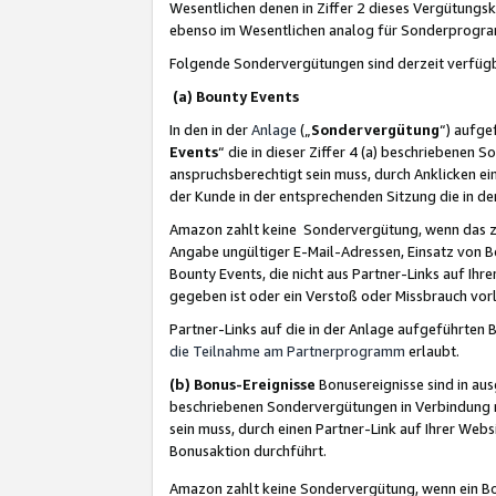
Wesentlichen denen in Ziffer 2 dieses Vergütung
ebenso im Wesentlichen analog für Sonderprogr
Folgende Sondervergütungen sind derzeit verfüg
(a) Bounty Events
In den in der
Anlage
(„
Sondervergütung
“) aufge
Events
“ die in dieser Ziffer 4 (a) beschriebenen 
anspruchsberechtigt sein muss, durch Anklicken ei
der Kunde in der entsprechenden Sitzung die in d
Amazon zahlt keine Sondervergütung, wenn das z
Angabe ungültiger E-Mail-Adressen, Einsatz von B
Bounty Events, die nicht aus Partner-Links auf Ihre
gegeben ist oder ein Verstoß oder Missbrauch vorl
Partner-Links auf die in der Anlage aufgeführte
die Teilnahme am Partnerprogramm
erlaubt.
(b) Bonus-Ereignisse
Bonusereignisse sind in au
beschriebenen Sondervergütungen in Verbindung m
sein muss, durch einen Partner-Link auf Ihrer We
Bonusaktion durchführt.
Amazon zahlt keine Sondervergütung, wenn ein Bon