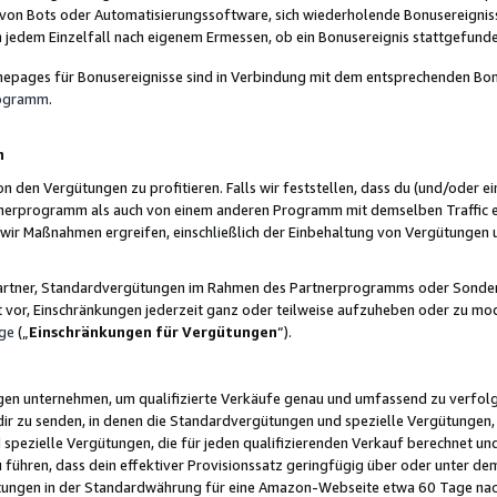
 von Bots oder Automatisierungssoftware, sich wiederholende Bonusereignisse
n jedem Einzelfall nach eigenem Ermessen, ob ein Bonusereignis stattgefund
epages für Bonusereignisse sind in Verbindung mit dem entsprechenden Bonu
rogramm
.
n
den Vergütungen zu profitieren. Falls wir feststellen, dass du (und/oder ein
erprogramm als auch von einem anderen Programm mit demselben Traffic ei
n wir Maßnahmen ergreifen, einschließlich der Einbehaltung von Vergütunge
r Partner, Standardvergütungen im Rahmen des Partnerprogramms oder Sonde
ht vor, Einschränkungen jederzeit ganz oder teilweise aufzuheben oder zu mod
ge
(„
Einschränkungen für Vergütungen
“).
ngen unternehmen, um qualifizierte Verkäufe genau und umfassend zu verfol
dir zu senden, in denen die Standardvergütungen und spezielle Vergütungen, 
pezielle Vergütungen, die für jeden qualifizierenden Verkauf berechnet un
 führen, dass dein effektiver Provisionssatz geringfügig über oder unter dem
ungen in der Standardwährung für eine Amazon-Webseite etwa 60 Tage nach