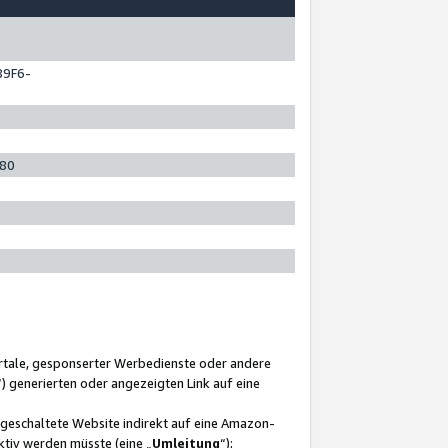
89F6-
280
ortale, gesponserter Werbedienste oder andere
“) generierten oder angezeigten Link auf eine
ngeschaltete Website indirekt auf eine Amazon-
ktiv werden müsste (eine „
Umleitung
“);