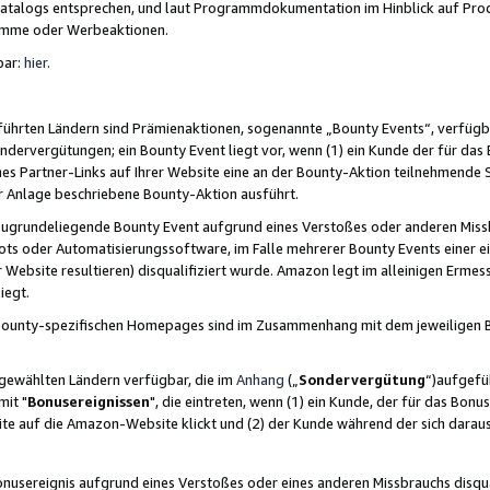
skatalogs entsprechen, und laut Programmdokumentation im Hinblick auf Pr
amme oder Werbeaktionen.
bar:
hier
.
führten Ländern sind Prämienaktionen, sogenannte „Bounty Events“, verfügb
Sondervergütungen; ein Bounty Event liegt vor, wenn (1) ein Kunde der für da
nes Partner-Links auf Ihrer Website eine an der Bounty-Aktion teilnehmende 
er Anlage beschriebene Bounty-Aktion ausführt.
ugrundeliegende Bounty Event aufgrund eines Verstoßes oder anderen Miss
ots oder Automatisierungssoftware, im Falle mehrerer Bounty Events einer e
r Website resultieren) disqualifiziert wurde. Amazon legt im alleinigen Ermess
iegt.
n Bounty-spezifischen Homepages sind im Zusammenhang mit dem jeweiligen
sgewählten Ländern verfügbar, die im
Anhang
(„
Sondervergütung
“)aufgefüh
it "
Bonusereignissen
", die eintreten, wenn (1) ein Kunde, der für das Bon
bsite auf die Amazon-Website klickt und (2) der Kunde während der sich dar
usereignis aufgrund eines Verstoßes oder eines anderen Missbrauchs disqua