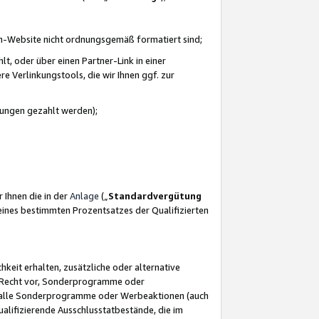
azon-Website nicht ordnungsgemäß formatiert sind;
, oder über einen Partner-Link in einer
e Verlinkungstools, die wir Ihnen ggf. zur
ütungen gezahlt werden);
 Ihnen die in der
Anlage
(„
Standardvergütung
ines bestimmten Prozentsatzes der Qualifizierten
eit erhalten, zusätzliche oder alternative
as Recht vor, Sonderprogramme oder
für alle Sonderprogramme oder Werbeaktionen (auch
lifizierende Ausschlusstatbestände, die im