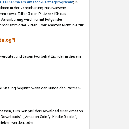
ur Teilnahme am Amazon-Partnerprogramm
; in
 ihnen in der Vereinbarung zugewiesene
m sowie Ziffer 3 der IP-Lizenz für das
 Vereinbarung wird hiermit Folgendes
programm oder Ziffer 1 der Amazon Richtlinie für
talog“)
ergütet und liegen (vorbehaltlich der in diesem
i die Sitzung beginnt, wenn der Kunde den Partner-
Ermessen, zum Beispiel der Download einer Amazon
 Downloads“, „Amazon Coin“, „Kindle Books“,
trieben werden, oder