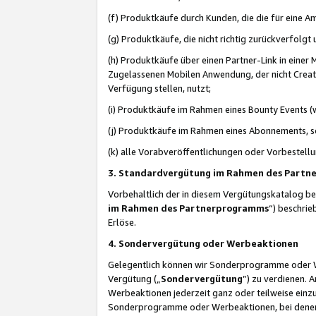
(f) Produktkäufe durch Kunden, die die für eine
(g) Produktkäufe, die nicht richtig zurückverfolg
(h) Produktkäufe über einen Partner-Link in einer
Zugelassenen Mobilen Anwendung, der nicht Creator
Verfügung stellen, nutzt;
(i) Produktkäufe im Rahmen eines Bounty Events (w
(j) Produktkäufe im Rahmen eines Abonnements, so
(k) alle Vorabveröffentlichungen oder Vorbestellu
3. Standardvergütung im Rahmen des Part
Vorbehaltlich der in diesem Vergütungskatalog b
im Rahmen des Partnerprogramms
“) beschri
Erlöse.
4. Sondervergütung oder Werbeaktionen
Gelegentlich können wir Sonderprogramme oder Wer
Vergütung („
Sondervergütung
”) zu verdienen. 
Werbeaktionen jederzeit ganz oder teilweise einz
Sonderprogramme oder Werbeaktionen, bei denen e