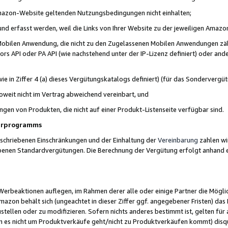
 Amazon-Website geltenden Nutzungsbedingungen nicht einhalten;
t und erfasst werden, weil die Links von Ihrer Website zu der jeweiligen Am
 Mobilen Anwendung, die nicht zu den Zugelassenen Mobilen Anwendungen zählt
s API oder PA API (wie nachstehend unter der IP-Lizenz definiert) oder ander
ie in Ziffer 4 (a) dieses Vergütungskatalogs definiert) (für das Sonderverg
weit nicht im Vertrag abweichend vereinbart, und
ngen von Produkten, die nicht auf einer Produkt-Listenseite verfügbar sind.
nerprogramms
eschriebenen Einschränkungen und der Einhaltung der
Vereinbarung
zahlen wir
ebenen Standardvergütungen. Die Berechnung der Vergütung erfolgt anhand e
beaktionen auflegen, im Rahmen derer alle oder einige Partner die Möglichk
Amazon behält sich (ungeachtet in dieser Ziffer ggf. angegebener Fristen) d
ustellen oder zu modifizieren. Sofern nichts anderes bestimmt ist, gelten 
s nicht um Produktverkäufe geht/nicht zu Produktverkäufen kommt) disqua