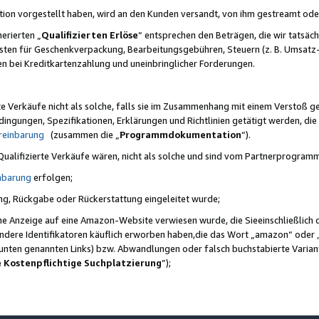
ktion vorgestellt haben, wird an den Kunden versandt, von ihm gestreamt od
erierten „
Qualifizierten Erlöse
“ entsprechen den Beträgen, die wir tatsäch
sten für Geschenkverpackung, Bearbeitungsgebühren, Steuern (z. B. Umsatz-
en bei Kreditkartenzahlung und uneinbringlicher Forderungen.
e Verkäufe nicht als solche, falls sie im Zusammenhang mit einem Verstoß 
ungen, Spezifikationen, Erklärungen und Richtlinien getätigt werden, die 
reinbarung
(zusammen die „
Programmdokumentation
“).
 Qualifizierte Verkäufe wären, nicht als solche und sind vom Partnerprogra
nbarung
erfolgen;
ung, Rückgabe oder Rückerstattung eingeleitet wurde;
ine Anzeige auf eine Amazon-Website verwiesen wurde, die Sieeinschließlich
ndere Identifikatoren käuflich erworben haben,die das Wort „amazon“ oder 
e unten genannten Links) bzw. Abwandlungen oder falsch buchstabierte Varia
e Kostenpflichtige Suchplatzierung
”);