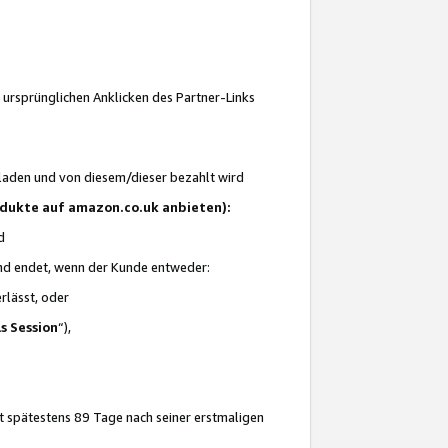
 ursprünglichen Anklicken des Partner-Links
laden und von diesem/dieser bezahlt wird
rodukte auf amazon.co.uk anbieten):
d
 und endet, wenn der Kunde entweder:
erlässt, oder
ls Session
“),
t spätestens 89 Tage nach seiner erstmaligen