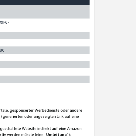
89F6-
280
ortale, gesponserter Werbedienste oder andere
“) generierten oder angezeigten Link auf eine
ngeschaltete Website indirekt auf eine Amazon-
ktiv werden müsste (eine „
Umleitung
“);