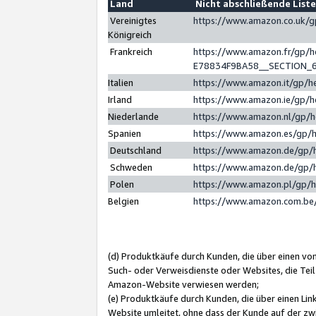
Land
Nicht abschließende List
Vereinigtes
https://www.amazon.co.uk/
Königreich
Frankreich
https://www.amazon.fr/gp/
E78834F9BA58__SECTION_
Italien
https://www.amazon.it/gp/h
Irland
https://www.amazon.ie/gp/
Niederlande
https://www.amazon.nl/gp/
Spanien
https://www.amazon.es/gp/
Deutschland
https://www.amazon.de/gp/
Schweden
https://www.amazon.de/gp/
Polen
https://www.amazon.pl/gp/
Belgien
https://www.amazon.com.be
(d) Produktkäufe durch Kunden, die über einen vo
Such- oder Verweisdienste oder Websites, die Teil
Amazon-Website verwiesen werden;
(e) Produktkäufe durch Kunden, die über einen Li
Website umleitet, ohne dass der Kunde auf der zw