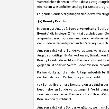
Wesentlichen denen in Ziffer 2 dieses Vergütung
ebenso im Wesentlichen analog für Sonderprogr
Folgende Sondervergütungen sind derzeit verfüg
(a) Bounty Events
In den in der
Anlage
(„
Sondervergütung
“) aufge
Events
“ die in dieser Ziffer 4 (a) beschriebenen 
anspruchsberechtigt sein muss, durch Anklicken ei
der Kunde in der entsprechenden Sitzung die in d
Amazon zahlt keine Sondervergütung, wenn das z
Angabe ungültiger E-Mail-Adressen, Einsatz von B
Bounty Events, die nicht aus Partner-Links auf Ihre
gegeben ist oder ein Verstoß oder Missbrauch vorl
Partner-Links auf die in der Anlage aufgeführte
die Teilnahme am Partnerprogramm
erlaubt.
(b) Bonus-Ereignisse
Bonusereignisse sind in au
beschriebenen Sondervergütungen in Verbindung m
sein muss, durch einen Partner-Link auf Ihrer We
Bonusaktion durchführt.
Amazon zahlt keine Sondervergütung, wenn ein Bon