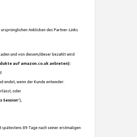
 ursprünglichen Anklicken des Partner-Links
laden und von diesem/dieser bezahlt wird
rodukte auf amazon.co.uk anbieten):
d
 und endet, wenn der Kunde entweder:
erlässt, oder
ls Session
“),
t spätestens 89 Tage nach seiner erstmaligen