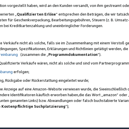
ktion vorgestellt haben, wird an den Kunden versandt, von ihm gestreamt od
erierten „
Qualifizierten Erlöse
“ entsprechen den Beträgen, die wir tatsäch
sten für Geschenkverpackung, Bearbeitungsgebühren, Steuern (z. B. Umsatz-
en bei Kreditkartenzahlung und uneinbringlicher Forderungen.
e Verkäufe nicht als solche, falls sie im Zusammenhang mit einem Verstoß 
ungen, Spezifikationen, Erklärungen und Richtlinien getätigt werden, die 
reinbarung
(zusammen die „
Programmdokumentation
“).
 Qualifizierte Verkäufe wären, nicht als solche und sind vom Partnerprogra
nbarung
erfolgen;
ung, Rückgabe oder Rückerstattung eingeleitet wurde;
ine Anzeige auf eine Amazon-Website verwiesen wurde, die Sieeinschließlich
ndere Identifikatoren käuflich erworben haben,die das Wort „amazon“ oder 
e unten genannten Links) bzw. Abwandlungen oder falsch buchstabierte Varia
e Kostenpflichtige Suchplatzierung
”);