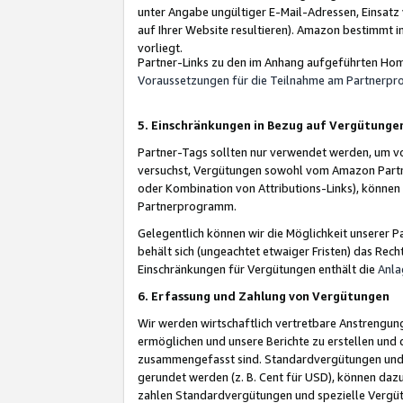
unter Angabe ungültiger E-Mail-Adressen, Einsatz
auf Ihrer Website resultieren). Amazon bestimmt i
vorliegt.
Partner-Links zu den im Anhang aufgeführten Hom
Voraussetzungen für die Teilnahme am Partnerp
5. Einschränkungen in Bezug auf Vergütunge
Partner-Tags sollten nur verwendet werden, um von 
versuchst, Vergütungen sowohl vom Amazon Partn
oder Kombination von Attributions-Links), könne
Partnerprogramm.
Gelegentlich können wir die Möglichkeit unsere
behält sich (ungeachtet etwaiger Fristen) das Rec
Einschränkungen für Vergütungen enthält die
Anla
6. Erfassung und Zahlung von Vergütungen
Wir werden wirtschaftlich vertretbare Anstrengu
ermöglichen und unsere Berichte zu erstellen und 
zusammengefasst sind. Standardvergütungen und s
gerundet werden (z. B. Cent für USD), können dazu
zahlen Standardvergütungen und spezielle Vergüt