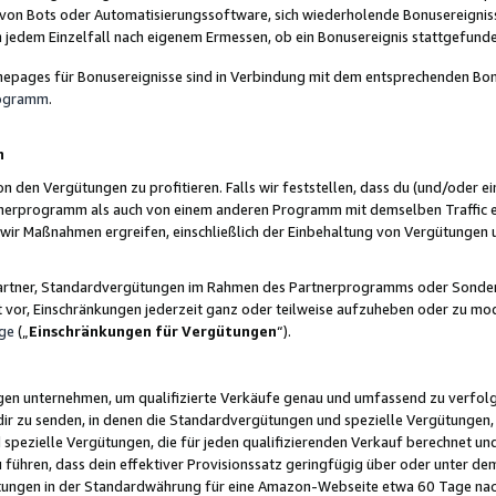
 von Bots oder Automatisierungssoftware, sich wiederholende Bonusereignisse
n jedem Einzelfall nach eigenem Ermessen, ob ein Bonusereignis stattgefund
epages für Bonusereignisse sind in Verbindung mit dem entsprechenden Bonu
rogramm
.
n
den Vergütungen zu profitieren. Falls wir feststellen, dass du (und/oder ein
erprogramm als auch von einem anderen Programm mit demselben Traffic ei
n wir Maßnahmen ergreifen, einschließlich der Einbehaltung von Vergütunge
r Partner, Standardvergütungen im Rahmen des Partnerprogramms oder Sonde
ht vor, Einschränkungen jederzeit ganz oder teilweise aufzuheben oder zu mod
ge
(„
Einschränkungen für Vergütungen
“).
ngen unternehmen, um qualifizierte Verkäufe genau und umfassend zu verfol
dir zu senden, in denen die Standardvergütungen und spezielle Vergütungen, 
pezielle Vergütungen, die für jeden qualifizierenden Verkauf berechnet un
 führen, dass dein effektiver Provisionssatz geringfügig über oder unter dem
ungen in der Standardwährung für eine Amazon-Webseite etwa 60 Tage nach