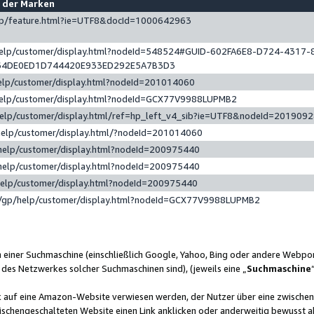
e der Marken
gp/feature.html?ie=UTF8&docId=1000642963
help/customer/display.html?nodeId=548524#GUID-602FA6E8-D724-4317-
64DE0ED1D744420E933ED292E5A7B3D3
elp/customer/display.html?nodeId=201014060
help/customer/display.html?nodeId=GCX77V9988LUPMB2
help/customer/display.html/ref=hp_left_v4_sib?ie=UTF8&nodeId=201909
help/customer/display.html/?nodeId=201014060
help/customer/display.html?nodeId=200975440
help/customer/display.html?nodeId=200975440
help/customer/display.html?nodeId=200975440
/gp/help/customer/display.html?nodeId=GCX77V9988LUPMB2
n einer Suchmaschine (einschließlich Google, Yahoo, Bing oder andere Webp
 des Netzwerkes solcher Suchmaschinen sind), (jeweils eine „
Suchmaschine
nk auf eine Amazon-Website verwiesen werden, der Nutzer über eine zwische
ischengeschalteten Website einen Link anklicken oder anderweitig bewusst a