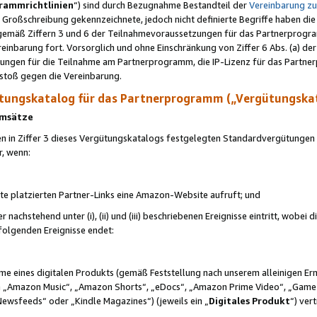
rammrichtlinien
“) sind durch Bezugnahme Bestandteil der
Vereinbarung z
Großschreibung gekennzeichnete, jedoch nicht definierte Begriffe haben die
 gemäß Ziffern 3 und 6 der Teilnahmevoraussetzungen für das Partnerprogram
nbarung fort. Vorsorglich und ohne Einschränkung von Ziffer 6 Abs. (a) der
ungen für die Teilnahme am Partnerprogramm, die IP-Lizenz für das Partner
rstoß gegen die Vereinbarung.
ungskatalog für das Partnerprogramm („Vergütungska
 Umsätze
n in Ziffer 3 dieses Vergütungskatalogs festgelegten Standardvergütungen v
r, wenn:
ite platzierten Partner-Links eine Amazon-Website aufruft; und
r nachstehend unter (i), (ii) und (iii) beschriebenen Ereignisse eintritt, wobe
 folgenden Ereignisse endet:
hme eines digitalen Produkts (gemäß Feststellung nach unserem alleinigen 
 „Amazon Music“, „Amazon Shorts“, „eDocs“, „Amazon Prime Video“, „Game
Newsfeeds“ oder „Kindle Magazines“) (jeweils ein „
Digitales Produkt
“) ver