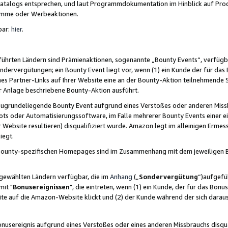
skatalogs entsprechen, und laut Programmdokumentation im Hinblick auf Pr
amme oder Werbeaktionen.
bar:
hier
.
führten Ländern sind Prämienaktionen, sogenannte „Bounty Events“, verfügb
Sondervergütungen; ein Bounty Event liegt vor, wenn (1) ein Kunde der für da
nes Partner-Links auf Ihrer Website eine an der Bounty-Aktion teilnehmende 
er Anlage beschriebene Bounty-Aktion ausführt.
ugrundeliegende Bounty Event aufgrund eines Verstoßes oder anderen Miss
ots oder Automatisierungssoftware, im Falle mehrerer Bounty Events einer e
r Website resultieren) disqualifiziert wurde. Amazon legt im alleinigen Ermess
iegt.
n Bounty-spezifischen Homepages sind im Zusammenhang mit dem jeweiligen
sgewählten Ländern verfügbar, die im
Anhang
(„
Sondervergütung
“)aufgefüh
it "
Bonusereignissen
", die eintreten, wenn (1) ein Kunde, der für das Bon
bsite auf die Amazon-Website klickt und (2) der Kunde während der sich dar
usereignis aufgrund eines Verstoßes oder eines anderen Missbrauchs disqua