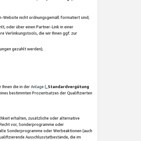
azon-Website nicht ordnungsgemäß formatiert sind;
, oder über einen Partner-Link in einer
e Verlinkungstools, die wir Ihnen ggf. zur
ütungen gezahlt werden);
 Ihnen die in der
Anlage
(„
Standardvergütung
ines bestimmten Prozentsatzes der Qualifizierten
eit erhalten, zusätzliche oder alternative
as Recht vor, Sonderprogramme oder
für alle Sonderprogramme oder Werbeaktionen (auch
lifizierende Ausschlusstatbestände, die im