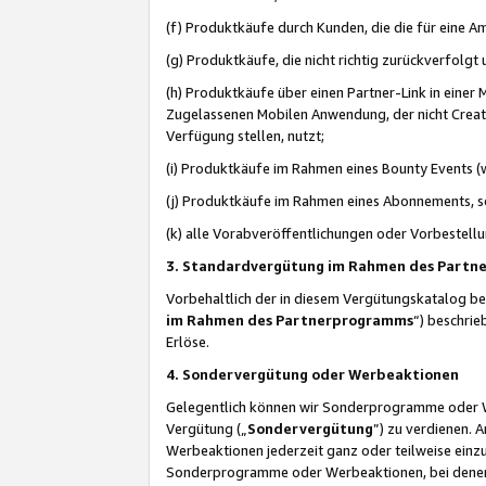
(f) Produktkäufe durch Kunden, die die für eine
(g) Produktkäufe, die nicht richtig zurückverfolg
(h) Produktkäufe über einen Partner-Link in einer
Zugelassenen Mobilen Anwendung, der nicht Creator
Verfügung stellen, nutzt;
(i) Produktkäufe im Rahmen eines Bounty Events (w
(j) Produktkäufe im Rahmen eines Abonnements, so
(k) alle Vorabveröffentlichungen oder Vorbestellu
3. Standardvergütung im Rahmen des Part
Vorbehaltlich der in diesem Vergütungskatalog b
im Rahmen des Partnerprogramms
“) beschri
Erlöse.
4. Sondervergütung oder Werbeaktionen
Gelegentlich können wir Sonderprogramme oder Wer
Vergütung („
Sondervergütung
”) zu verdienen. 
Werbeaktionen jederzeit ganz oder teilweise einz
Sonderprogramme oder Werbeaktionen, bei denen e