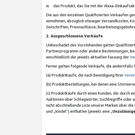
iii. das Produkt, das Sie mit der Alexa-Einkaufsa
Die aus den einzelnen Qualifizierten Verkäufen gen
einnehmen, abzüglich etwaiger Versandkosten, Ko
Gutschriften, Preisnachlässe, Bearbeitungsgebühr
2. Ausgeschlossene Verkäufe
Unbeschadet des Vorstehenden gelten Qualifiziert
Partnerprogramm oder andere Bestimmungen, Beding
einschließlich der jeweils aktuellen Fassung der
Ve
Ferner gelten folgende Verkäufe, die andernfalls
(a) Produktkäufe, die nach Beendigung Ihrer
Verei
(b) Produktbestellungen, bei denen eine Stornier
(c) Produktkäufe durch einen Kunden, der durch e
Auktionen über Schlagwörter, Suchbegriffe oder a
nicht abschließende Liste unserer Marken über di
und „kindel“) enthalten (jeweils eine „
Unzulässig