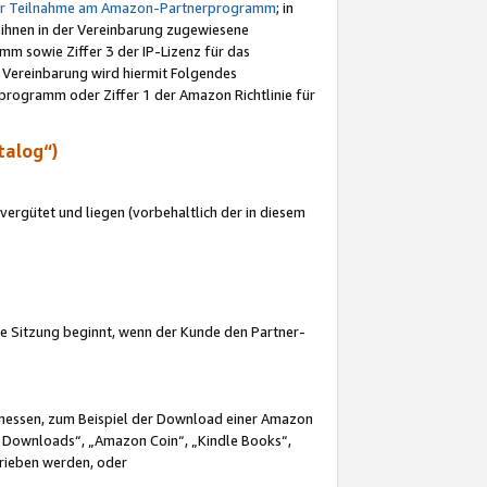
ur Teilnahme am Amazon-Partnerprogramm
; in
 ihnen in der Vereinbarung zugewiesene
m sowie Ziffer 3 der IP-Lizenz für das
 Vereinbarung wird hiermit Folgendes
programm oder Ziffer 1 der Amazon Richtlinie für
talog“)
ergütet und liegen (vorbehaltlich der in diesem
i die Sitzung beginnt, wenn der Kunde den Partner-
Ermessen, zum Beispiel der Download einer Amazon
 Downloads“, „Amazon Coin“, „Kindle Books“,
trieben werden, oder