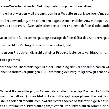
 Amazon-Website geltenden Nutzungsbedingungen nicht einhalten;
t und erfasst werden, weil die Links von Ihrer Website zu der jeweiligen Am
 Mobilen Anwendung, die nicht zu den Zugelassenen Mobilen Anwendungen zählt
s API oder PA API (wie nachstehend unter der IP-Lizenz definiert) oder ander
ie in Ziffer 4 (a) dieses Vergütungskatalogs definiert) (für das Sonderverg
weit nicht im Vertrag abweichend vereinbart, und
ngen von Produkten, die nicht auf einer Produkt-Listenseite verfügbar sind.
nerprogramms
eschriebenen Einschränkungen und der Einhaltung der
Vereinbarung
zahlen wir
ebenen Standardvergütungen. Die Berechnung der Vergütung erfolgt anhand e
beaktionen auflegen, im Rahmen derer alle oder einige Partner die Möglichk
Amazon behält sich (ungeachtet in dieser Ziffer ggf. angegebener Fristen) d
ustellen oder zu modifizieren. Sofern nichts anderes bestimmt ist, gelten 
s nicht um Produktverkäufe geht/nicht zu Produktverkäufen kommt) disqua