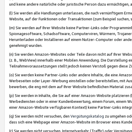
und keine andere natürliche oder juristische Person dazu ermächtigen, a
(l) Sie werden alle Handlungen unterlassen, die nach vernünftigem Erme
Website, auf der Funktionen oder Transaktionen (zum Beispiel suchen, s
(m) Sie werden auf Ihrer Website keine Partner-Links oder Programmin
Spionagesoftware, Schadsoftware, Computerviren, Würmern, Trojaner
Herunterladen oder Installieren auf einem Nutzer-Computer oder ande
genehmigt wurden.
(n) Sie werden Amazon-Websites oder Teile davon nicht auf Ihrer Websi
(z. B., WebView) innerhalb einer Mobilen Anwendung. Die Darstellung ein
Teilnahmevoraussetzungen stellt jedoch keinen Verstoß gegen diese Zif
(o) Sie werden keine Partner-Links oder andere Inhalte, die eine Am
Werbeseiten oder Layer-Werbung einstellen oder bereitstellen, mit Au
bewerben, die eng mit dem auf Ihrer Website befindlichen Material z
(p) Sie werden in Inhalte, die Sie auf einer Amazon-Website platzier
Werbediensten oder in einer Kundenbewertung, einem Forum, einem Wun
einer Amazon-Website verfügbaren Kontext) keine Partner-Links integr
(q) Sie werden nicht versuchen, den
Vergütungskatalog
zu umgehen oder
dass sich eine Webpage einer Amazon-Website im Browser eines Kunden 
(r) Sie werden nicht versuchen, Internetverkehr (Traffic) oder Vergü