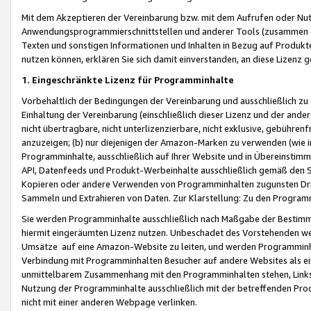
Mit dem Akzeptieren der Vereinbarung bzw. mit dem Aufrufen oder Nutz
Anwendungsprogrammierschnittstellen und anderer Tools (zusammen die
Texten und sonstigen Informationen und Inhalten in Bezug auf Produkte
nutzen können, erklären Sie sich damit einverstanden, an diese Lizenz 
1. Eingeschränkte Lizenz für Programminhalte
Vorbehaltlich der Bedingungen der Vereinbarung und ausschließlich z
Einhaltung der Vereinbarung (einschließlich dieser Lizenz und der ande
nicht übertragbare, nicht unterlizenzierbare, nicht exklusive, gebühren
anzuzeigen; (b) nur diejenigen der Amazon-Marken zu verwenden (wie in 
Programminhalte, ausschließlich auf Ihrer Website und in Übereinstimmu
API, Datenfeeds und Produkt-Werbeinhalte ausschließlich gemäß den Spe
Kopieren oder andere Verwenden von Programminhalten zugunsten Dri
Sammeln und Extrahieren von Daten. Zur Klarstellung: Zu den Program
Sie werden Programminhalte ausschließlich nach Maßgabe der Besti
hiermit eingeräumten Lizenz nutzen. Unbeschadet des Vorstehenden we
Umsätze auf eine Amazon-Website zu leiten, und werden Programminhal
Verbindung mit Programminhalten Besucher auf andere Websites als ein
unmittelbarem Zusammenhang mit den Programminhalten stehen, Links z
Nutzung der Programminhalte ausschließlich mit der betreffenden Pr
nicht mit einer anderen Webpage verlinken.