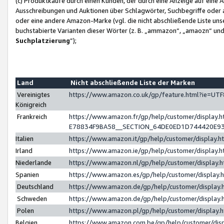
(c) Produktkäufe durch einen Kunden, der durch eine Anzeige auf eine 
Ausschreibungen und Auktionen über Schlagwörter, Suchbegriffe oder 
oder eine andere Amazon-Marke (vgl. die nicht abschließende Liste un
buchstabierte Varianten dieser Wörter (z. B. „ammazon“, „amaozn“ und „
Suchplatzierung
”);
Land
Nicht abschließende Liste der Marken
Vereinigtes
https://www.amazon.co.uk/gp/feature.html?ie=U
Königreich
Frankreich
https://www.amazon.fr/gp/help/customer/displa
E78834F9BA58__SECTION_64DE0ED1D744420E9
Italien
https://www.amazon.it/gp/help/customer/display
Irland
https://www.amazon.ie/gp/help/customer/displa
Niederlande
https://www.amazon.nl/gp/help/customer/display
Spanien
https://www.amazon.es/gp/help/customer/display
Deutschland
https://www.amazon.de/gp/help/customer/displa
Schweden
https://www.amazon.de/gp/help/customer/displa
Polen
https://www.amazon.pl/gp/help/customer/display
Belgien
https://www.amazon.com.be/gp/help/customer/d