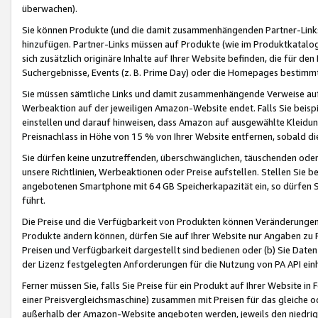
überwachen).
Sie können Produkte (und die damit zusammenhängenden Partner-Links)
hinzufügen. Partner-Links müssen auf Produkte (wie im Produktkatalog de
sich zusätzlich originäre Inhalte auf Ihrer Website befinden, die für 
Suchergebnisse, Events (z. B. Prime Day) oder die Homepages bestimmte
Sie müssen sämtliche Links und damit zusammenhängende Verweise auf z
Werbeaktion auf der jeweiligen Amazon-Website endet. Falls Sie beisp
einstellen und darauf hinweisen, dass Amazon auf ausgewählte Kleidun
Preisnachlass in Höhe von 15 % von Ihrer Website entfernen, sobald di
Sie dürfen keine unzutreffenden, überschwänglichen, täuschenden od
unsere Richtlinien, Werbeaktionen oder Preise aufstellen. Stellen Sie 
angebotenen Smartphone mit 64 GB Speicherkapazität ein, so dürfen S
führt.
Die Preise und die Verfügbarkeit von Produkten können Veränderungen 
Produkte ändern können, dürfen Sie auf Ihrer Website nur Angaben zu P
Preisen und Verfügbarkeit dargestellt sind bedienen oder (b) Sie Daten
der Lizenz festgelegten Anforderungen für die Nutzung von PA API einh
Ferner müssen Sie, falls Sie Preise für ein Produkt auf Ihrer Website in 
einer Preisvergleichsmaschine) zusammen mit Preisen für das gleiche o
außerhalb der Amazon-Website angeboten werden, jeweils den niedrigst