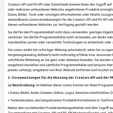
Creators API und PA API oder Datenfeeds können Ihnen den Zugriff auf D
oder mehreren verbundenen Websites angebotenen Produkte ermögliche
Daten, Bilder, Texte oder sonstigen Informationen oder Inhalte zuzugre
anwendbaren Lizenzvereinbarungen für die Creators API und PA API od
diesen verbundenen Websites zur Verfügung gestellt werden.
Sie dürfen den Programminhalt nicht dazu verwenden, geistiges Eigent
verletzen. Sie dürfen Programminhalte nicht verwenden, um direkt ode
maschinelles Lernen oder verwandte Technologien zu entwickeln oder zu
Die Lizenz endet mit sofortiger Wirkung automatisch, wenn Sie zu irg
Vergütungskatalog definiert) nicht rechtzeitig erfüllen bzw. ansonsten
schriftliche Mitteilung an Sie ganz oder teilweise beenden. Sie werden
umgehend einstellen und sämtliche Programminhalte und Amazon-Marke
jeweils verlangt, umgehend von Ihrer Website entfernen und löschen od
2. Voraussetzungen für die Nutzung der Creators API und der P
(a)
Beschreibung
. Im Rahmen dieser Lizenz können wir Ihnen Programmi
• Daten, Bilder, Audio-Dateien, Videos, Logos, Benutzerschnittstellen-
• Textmaterialien, wie beispielsweise Produktinformationen in Textfor
Neben den vorstehenden Produktwerbungsinhalten und dem Zugriff auf 
Zusammenhang mit Creators API und PA API Musterquellcodes und -bibli