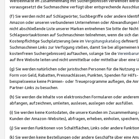
Werbeinhalte im Zusammenhang mit Suchergebnissen verwendet werden,
vorausgesetzt die Suchmaschine verfügt über entsprechende Ausschlu
(f) Sie werden nicht auf Schlagwörter, Suchbegriffe oder andere Ident
Amazon oder unseren verbundenen Unternehmen oder Abwandlungen bzw
nicht abschließende Liste unserer Marken entnehmen Sie bitte der Nich
Schlagwortauktionen auf Suchmaschinen teilnehmen, wenn die sich da
Kostenpflichtige Suchplatzierung (wie im
Vergütungskatalog
definiert
Suchmaschinen Links zur Verfügung stellen, damit Sie bei allgemeinen I
kostenfreien Suchergebnissen) auftauchen, solange Sie die
Vereinbaru
auf Ihre Website leiten und nicht unmittelbar oder mittelbar über eine
(g) Sie werden natürlichen oder juristischen Personen für die Nutzung 
Form von Geld, Rabatten, Preisnachlässen, Punkten, Spenden für Hilfs
beispielsweise keine Prämien- oder Treueprogramme auflegen, die Anrei
Partner-Links zu besuchen.
(h) Sie werden die Inhalte von elektronischen Formularen oder anderem M
abfangen, aufzeichnen, umleiten, auslesen, auslegen oder ausfüllen.
(i) Sie werden keine Kontodaten, die unsere Kunden im Zusammenhang 
Kunden der Amazon-Websites), abfragen, erheben, einholen, speichern,
(j) Sie werden Funktionen von Schaltflächen, Links oder andere Funkti
(k) Sie werden keine Bestellungen oder andere Geschäfte über eine Ama