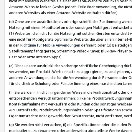
nicht mit anderen Websites als einer Amazon-Website verlinken oder i
Amazon-Website lenken (wobei jedoch Teile Ihrer Anwendung, die nich
anderen Websites als einer Amazon-Website enthalten dürfen).
(d) Ohne unsere ausdrückliche vorherige schriftliche Zustimmung werd
Nutzung mit einem Mobiltelefon oder sonstigen Mobilgerät entwickelt
(1) Websites, die nicht für die Nutzung mit solchen Geräten entwickelt
eine nicht für Mobilgeräte optimierte Website, die über einen Interne
in den
Richtlinie für Mobile Anwendungen
definiert, oder (3) Beistellge
Satellitenempfangsgeräte, Streaming-Video-Player, Blu-Ray-Player ode
Cast oder Vizio Internet-Apps).
(e) Ohne unsere ausdrückliche vorherige schriftliche Genehmigung dürfe
verwenden, um Produkt-Werbeinhalte zu aggregieren, zu analysieren, 
anderen Anwendungen, die für die Verwendung durch Personen oder Or
für die direkte Schulung oder Feinabstimmung eines maschinellen Lern
(f) Sie werden (i) nicht in irgendeiner Weise in die Funktionalität ode
entsprechenden Versuch unternehmen; (ii) keine Produktwerbungsinha
Kontaktaufnahme mit Verkäufern oder Kunden oder sonstiger Werbeaktiv
API, Datenfeeds, Produktwerbungsinhalten oder Spezifikationen erschei
Eigentumsrechte oder gewerblicher Schutzrechte, nicht entfernen, verd
(g) Sie werden nicht versuchen, (i) die Spezifikationen oder die in de
manipulieren, zu reparieren oder anderweitig abgeleitete Werke davon z