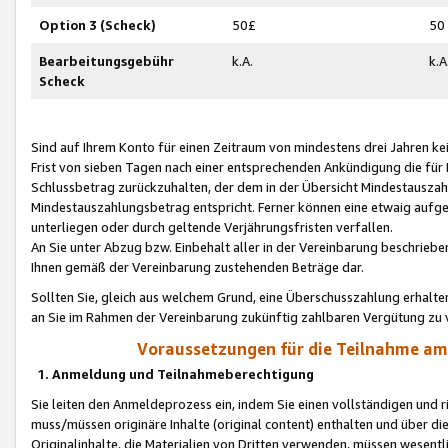
Option 3 (Scheck)
50£
50
Bearbeitungsgebühr
k.A.
k.A
Scheck
Sind auf Ihrem Konto für einen Zeitraum von mindestens drei Jahren kein
Frist von sieben Tagen nach einer entsprechenden Ankündigung die für
Schlussbetrag zurückzuhalten, der dem in der Übersicht Mindestausz
Mindestauszahlungsbetrag entspricht. Ferner können eine etwaig aufg
unterliegen oder durch geltende Verjährungsfristen verfallen.
An Sie unter Abzug bzw. Einbehalt aller in der Vereinbarung beschrieb
Ihnen gemäß der Vereinbarung zustehenden Beträge dar.
Sollten Sie, gleich aus welchem Grund, eine Überschusszahlung erhalte
an Sie im Rahmen der Vereinbarung zukünftig zahlbaren Vergütung zu 
Voraussetzungen für die Teilnahme a
1. Anmeldung und Teilnahmeberechtigung
Sie leiten den Anmeldeprozess ein, indem Sie einen vollständigen und 
muss/müssen originäre Inhalte (original content) enthalten und über d
Originalinhalte, die Materialien von Dritten verwenden, müssen wese