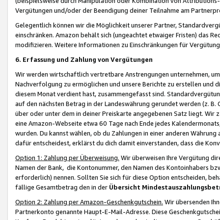
(beispielsweise durch Manipulation oder Kombination von Attributions-
Vergütungen und/oder der Beendigung deiner Teilnahme am Partnerp
Gelegentlich können wir die Möglichkeit unserer Partner, Standardv
einschränken. Amazon behält sich (ungeachtet etwaiger Fristen) das Re
modifizieren. Weitere Informationen zu Einschränkungen für Vergütung
6. Erfassung und Zahlung von Vergütungen
Wir werden wirtschaftlich vertretbare Anstrengungen unternehmen, um 
Nachverfolgung zu ermöglichen und unsere Berichte zu erstellen und di
diesem Monat verdient hast, zusammengefasst sind. Standardvergütung
auf den nächsten Betrag in der Landeswährung gerundet werden (z. B. C
über oder unter dem in deiner Preiskarte angegebenen Satz liegt. Wir
eine Amazon-Webseite etwa 60 Tage nach Ende jedes Kalendermonats, i
wurden. Du kannst wählen, ob du Zahlungen in einer anderen Währung
dafür entscheidest, erklärst du dich damit einverstanden, dass die K
Option 1: Zahlung per Überweisung.
Wir überweisen Ihre Vergütung dir
Namen der Bank, die Kontonummer, den Namen des Kontoinhabers bzw. a
erforderlich) nennen. Sollten Sie sich für diese Option entscheiden, be
fällige Gesamtbetrag den in der
Übersicht Mindestauszahlungsbet
Option 2: Zahlung per Amazon-Geschenkgutschein.
Wir übersenden Ihne
Partnerkonto genannte Haupt-E-Mail-Adresse. Diese Geschenkgutschei