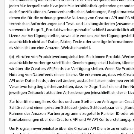
jeden Musterquellcode bzw. jede Musterbibliothek geltenden gesonder
auch Spezifikationen, Benutzerhandbücher, Anleitungen, Begleitmaterial
denen die für die ordnungsgemäße Nutzung von Creators API und PA A
technischen Anforderungen und Test- und Leistungskriterien (zusammen
verwendete Begriff „Produktwerbungsinhalte“ schließt ausdrücklich al
Lizenz zur Verfügung stellen, sowie alle von uns zur Verfügung gestel
ausdrücklich nicht auf Daten, Bilder, Texte oder sonstige Informatione
es sich nicht um eine Amazon-Website handelt.
(b) Abrufen von Produktwerbungsinhalten. Sie können Produkt-Werbein
ausdrückliche vorherige schriftliche Genehmigung erteilt haben, könn
wir über die Creators API Feeds zur Verfügung stellen. Wenn Sie Produk
Nutzung von Datenfeeds dieser Lizenz. Sie erkennen an, dass wir Creat
API oder Datenfeeds jederzeit ändern, auslaufen lassen oder neu veröffe
Verantwortung liegt, sicherzustellen, dass Ihr Zugriff auf die und Ihr
jeweiligen Zeitpunkt aktuellen Anforderungen (einschließlich dieser Liz
Zur Identifizierung Ihres Kontos und zum Stellen von Anfragen an Crea
Schlüssel und einem privaten Schlüssel (jedes Schlüsselpaar eine „Kon
Rahmen des Amazon-Partnerprogramms zugeteilte Partner-ID oder ein
Kontokennungen über den Creators API und PA API Kontoerstellungspro
Um Programmwerbeinhalte über die Creators API Dienste zu erhalten, m