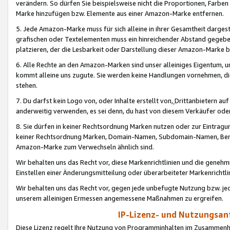
verändern. So dürfen Sie beispielsweise nicht die Proportionen, Farb
Marke hinzufügen bzw. Elemente aus einer Amazon-Marke entfernen.
5. Jede Amazon-Marke muss für sich alleine in ihrer Gesamtheit darge
grafischen oder Textelementen muss ein hinreichender Abstand gegebe
platzieren, der die Lesbarkeit oder Darstellung dieser Amazon-Marke b
6. Alle Rechte an den Amazon-Marken sind unser alleiniges Eigentum, 
kommt alleine uns zugute. Sie werden keine Handlungen vornehmen, 
stehen.
7. Du darfst kein Logo von, oder Inhalte erstellt von,
Drittanbietern au
anderweitig verwenden, es sei denn, du hast von diesem Verkäufer oder
8. Sie dürfen in keiner Rechtsordnung Marken nutzen oder zur Eintragu
keiner Rechtsordnung Marken, Domain-Namen, Subdomain-Namen, Benu
Amazon-Marke zum Verwechseln ähnlich sind.
Wir behalten uns das Recht vor, diese Markenrichtlinien und die gene
Einstellen einer Änderungsmitteilung oder überarbeiteter Markenricht
Wir behalten uns das Recht vor, gegen jede unbefugte Nutzung bzw. jede 
unserem alleinigen Ermessen angemessene Maßnahmen zu ergreifen.
IP-Lizenz- und Nutzungsan
Diese Lizenz regelt Ihre Nutzung von Programminhalten im Zusammen