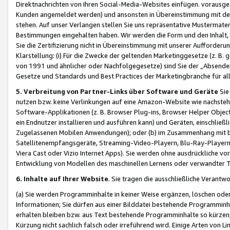
Direktnachrichten von Ihren Social-Media-Websites einfügen. vorausg
Kunden angemeldet werden) und ansonsten in Übereinstimmung mit der
stehen. Auf unser Verlangen stellen Sie uns repräsentative Mustermater
Bestimmungen eingehalten haben. Wir werden die Form und den Inhalt, di
Sie die Zertifizierung nicht in Übereinstimmung mit unserer Aufforderu
Klarstellung: (i) Für die Zwecke der geltenden Marketinggesetze (z. 
von 1991 und ähnlicher oder Nachfolgegesetze) sind Sie der „Absender“ j
Gesetze und Standards und Best Practices der Marketingbranche für 
5. Verbreitung von Partner-Links über Software und Geräte
Sie
nutzen bzw. keine Verlinkungen auf eine Amazon-Website wie nachsteh
Software-Applikationen (z. B. Browser Plug-ins, Browser Helper Objec
ein Endnutzer installieren und ausführen kann) und Geräten, einschlie
Zugelassenen Mobilen Anwendungen); oder (b) im Zusammenhang mit bzw.
Satellitenempfangsgeräte, Streaming-Video-Playern, Blu-Ray-Playern 
Viera Cast oder Vizio Internet Apps). Sie werden ohne ausdrückliche v
Entwicklung von Modellen des maschinellen Lernens oder verwandter 
6. Inhalte auf Ihrer Website
. Sie tragen die ausschließliche Verantwo
(a) Sie werden Programminhalte in keiner Weise ergänzen, löschen oder
Informationen; Sie dürfen aus einer Bilddatei bestehende Programminhal
erhalten bleiben bzw. aus Text bestehende Programminhalte so kürzen, 
Kürzung nicht sachlich falsch oder irreführend wird. Einige Arten von L