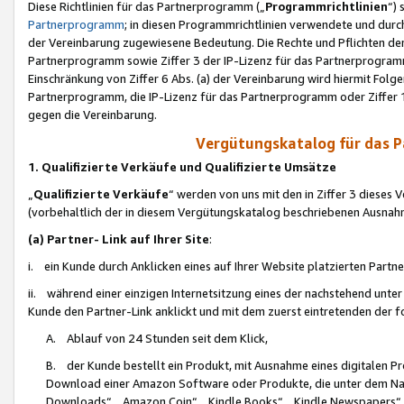
Diese Richtlinien für das Partnerprogramm („
Programmrichtlinien
“)
Partnerprogramm
; in diesen Programmrichtlinien verwendete und durch
der Vereinbarung zugewiesene Bedeutung. Die Rechte und Pflichten de
Partnerprogramm sowie Ziffer 3 der IP-Lizenz für das Partnerprogram
Einschränkung von Ziffer 6 Abs. (a) der Vereinbarung wird hiermit Fol
Partnerprogramm, die IP-Lizenz für das Partnerprogramm oder Ziffer 1
gegen die Vereinbarung.
Vergütungskatalog für das 
1. Qualifizierte Verkäufe und Qualifizierte Umsätze
„
Qualifizierte Verkäufe
“ werden von uns mit den in Ziffer 3 diese
(vorbehaltlich der in diesem Vergütungskatalog beschriebenen Ausnah
(a) Partner- Link auf Ihrer Site
:
i. ein Kunde durch Anklicken eines auf Ihrer Website platzierten Part
ii. während einer einzigen Internetsitzung eines der nachstehend unter (i)
Kunde den Partner-Link anklickt und mit dem zuerst eintretenden der f
A. Ablauf von 24 Stunden seit dem Klick,
B. der Kunde bestellt ein Produkt, mit Ausnahme eines digitalen P
Download einer Amazon Software oder Produkte, die unter dem N
Downloads“, „Amazon Coin“, „Kindle Books“, „Kindle Newspapers“, „