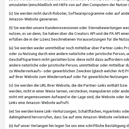
umzuleiten (einschließlich mit Hilfe von auf den Computern der Nutzer i
(s) Sie werden nicht durch Roboter, Softwareprogramme oder auf andere
Amazon-Website generieren.
(t) Sie werden unsere Kundenrezensionen oder Sternebewertungen wed
nutzen, es sei denn, Sie haben über die Creators API und die PA API e
erfüllen die in der Lizenz beschriebenen Voraussetzungen für die Nutzu
(u) Sie werden weder unmittelbar noch mittelbar über Partner-Links P
oder zu Nutzung durch eine andere natürliche oder juristische Person,
Geschäftspartnern nicht gestatten bzw. diese nicht dazu auffordern od
andere natürliche oder juristische Person, unmittelbar oder mittelbar
zu Wiederverkaufs- oder gewerblichen Zwecken (gleich welcher Art) 
auf Ihrer Website zum Wiederverkauf oder für gewerbliche Nutzungen 
(v) Sie werden die URL Ihrer Website, die die Partner-Links enthält b
werden, nicht in einer Weise tarnen, verstecken, manipulieren oder and
nicht mit angemessenem Aufwand in der Lage sind, die Website oder A
Links eine Amazon-Website aufruft.
(w) Sie werden keine Link-Verkürzungen, Schaltflächen, Hyperlinks ode
dahingehend hervorrufen, dass Sie auf eine Amazon-Website verlinken
(x) Auf unser Verlangen hin legen Sie uns eine schriftliche Bestätigung