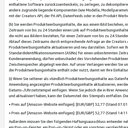
enthaltene Software zurückzuentwickeln, zu zerlegen, zu dekompilier
andere zugrunde liegende Komponenten (wie Modelle, Modellparameter
mit der Creators API, der PA API, Datenfeeds oder in den Produkt Werb
(h) Sie werden Produktwerbungsinhalte, die aus einem Bild bestehen, ni
Zeitraum von bis zu 24 Stunden einen Link auf Produktwerbungsinhalte
die nicht aus Bildern bestehen, für einen Zeitraum von bis zu 24 Stund
Ablauf dieses Zeitraums durch entsprechende Anfrage an die Creators 
Produktwerbungsinhalte aktualisieren und neu darstellen. Sofern wir Ih
Standardidentifikationsnummern (ASINs) für einen unbestimmten Zeitra
Kundenanwendung, dürfen unbeschadet des Vorstehenden Produktwerbu
Zwischenspeicher abgelegt werden. Auf unser Verlangen werden Sie un
die Produktwerbungsinhalte enthält oder nutzt, damit wir Ihre Einhalt
(i) Wenn Sie seltener als stündlich Produktwerbungsinhalte aus Datenfe
Anwendung angezeigten Produktwerbungsinhalte aktualisieren, werden 
Datums-/Uhrzeitstempel einfügen. Wenn Sie jedoch die in Ihrer Anwe
und aktualisiert haben, kann der Datumsteil des Stempels entfallen. Dies
• Preis auf [Amazon-Website einfügen]: [EUR/GBP] 32,77 (Stand 07.01.
• Preis auf [Amazon-Website einfügen]: [EUR/GBP] 32,77 (Stand 14:11 
Außerdem müssen Sie den folgenden Haftungsausschluss entweder neb
ein Pop-up-Fenster, ein Pop-up-Skript oder ein sonstiges vergleichba