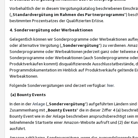
Vorbehaltlich der in diesem Vergütungskatalog beschriebenen Einschr
(„
Standardvergütung im Rahmen des Partnerprogramms
“) besc
bestimmten Prozentsatzes der Qualifizierten Erlöse.
4. Sondervergütung oder Werbeaktionen
Gelegentlich können wir Sonderprogramme oder Werbeaktionen auflegen,
oder alternative Vergütung („
Sondervergütung
”) zu verdienen. Amazo
Sonderprogramme oder Werbeaktionen jederzeit ganz oder teilweise einz
Sonderprogramme oder Werbeaktionen (auch Sonderprogramme oder We
Produktverkäufen kommt) disqualifizierende Ausschlusstatbestände, di
Programmdokumentation im Hinblick auf Produktverkäufe geltende E
Werbeaktionen.
Folgende Sondervergütungen sind derzeit verfügbar:
hier
.
(a) Bounty Events
In den in der
Anlage
(„
Sondervergütung
“) aufgeführten Ländern sind
Zusammenhang mit „
Bounty Events
“ die in dieser Ziffer 4 (a) besch
Bounty Event wie in der Anlage beschrieben anspruchsberechtigt sein mu
teilnehmende Startseite einer Amazon-Website aufruft und (2) der Kun
ausführt.
Amazon zahlt keine Sondervergütung, wenn das zugrundeliegende Boun