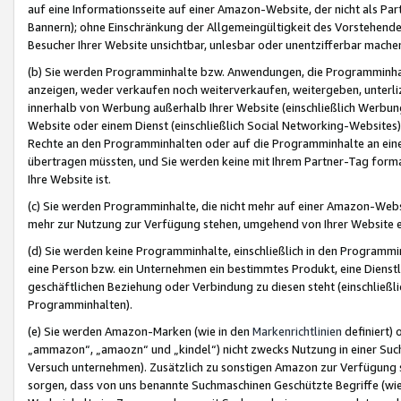
auf eine Informationsseite auf einer Amazon-Website, der nicht als Part
Bannern); ohne Einschränkung der Allgemeingültigkeit des Vorstehende
Besucher Ihrer Website unsichtbar, unlesbar oder unentzifferbar mache
(b) Sie werden Programminhalte bzw. Anwendungen, die Programminhalt
anzeigen, weder verkaufen noch weiterverkaufen, weitergeben, unterli
innerhalb von Werbung außerhalb Ihrer Website (einschließlich Werbun
Website oder einem Dienst (einschließlich Social Networking-Website
Rechte an den Programminhalten oder auf die Programminhalte an eine a
übertragen müssten, und Sie werden keine mit Ihrem Partner-Tag formati
Ihre Website ist.
(c) Sie werden Programminhalte, die nicht mehr auf einer Amazon-Websit
mehr zur Nutzung zur Verfügung stehen, umgehend von Ihrer Website e
(d) Sie werden keine Programminhalte, einschließlich in den Programmin
eine Person bzw. ein Unternehmen ein bestimmtes Produkt, eine Dienstle
geschäftlichen Beziehung oder Verbindung zu diesen steht (einschließli
Programminhalten).
(e) Sie werden Amazon-Marken (wie in den
Markenrichtlinien
definiert) 
„ammazon“, „amaozn“ und „kindel“) nicht zwecks Nutzung in einer Suc
Versuch unternehmen). Zusätzlich zu sonstigen Amazon zur Verfügung 
sorgen, dass von uns benannte Suchmaschinen Geschützte Begriffe (wie 