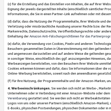
(c) für die Erstellung und das Einstellen von Inhalten, die auf Ihrer We
Eignung der jeweils dargestellten Inhalte (einschließlich sämtlicher 
Informationen, die Sie in einen Partner-Link aufnehmen oder mit diese
(d) dafür, dass die Nutzung der Programminhalte, Ihrer Website und des 
Verletzung oder missbräuchliche Ausübung unserer Rechte bzw. der Recht
Markenrechte, Datenschutzrechte, Veröffentlichungsrechte oder anderer
Einhaltung der
Amazon Anti-Fälschungsrichtlinien für das Partnerpro
(e) dafür, die Verwendung von Cookies, Pixeln und anderen Technologien
Besuchern gesammelten Daten in Übereinstimmung mit den geltenden Ge
und angemessen darzustellen und auf andere Weise die geltenden geset
in sonstiger Weise, einschließlich des ggf. anzuzeigenden Hinweises, d
Werbeanzeigen bereitstellen, von den Besuchern Ihrer Website unmitte
Cookies erkennen können und dafür, dass Sie Informationen über die v
Online-Werbung bereitstellen, soweit nach den anwendbaren gesetzlic
(f) für Ihre Nutzung, der Programminhalte und der Amazon-Marken, u
4. Werbeeinschränkungen.
Sie werden sich nicht an Werbe-, Market
Unternehmen oder in Verbindung mit einer Amazon-Website oder dem Pa
Vereinbarung
gestattet sind. Sie werden sich nicht an Werbeaktivitäten
Logos von uns oder unseren Partnern (einschließlich Amazon-Marken), 
E-Books, physischen Postsendungen, physischen Dokumenten oder in 