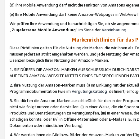
(d) Ihre Mobile Anwendung darf nicht die Funktion von Amazons eige
(e) Ihre Mobile Anwendung darf keine Amazon-Webpages in WebView 
Wir prüfen Ihre Anwendung und benachrichtigen Sie, ob sie angenomm
„
Zugelassene Mobile Anwendung
“ im Sinne der
Vereinbarung
.
Markenrichtlinien für das 
Diese Richtlinien gelten für die Nutzung der Marken, die wir Ihnen als 
müssen jederzeit strikt eingehalten werden, und jede Nutzung der Ama
Lizenzen bezüglich Ihrer Nutzung der Amazon-Marken.
1. SIE DÜRFEN DIE AMAZON-MARKEN AUSSCHLIESSLICH DURCH DARS
AUF EINER AMAZON-WEBSITE MITTELS EINES ENTSPRECHENDEN PART
2. Ihre Nutzung der Amazon-Marken muss (i) im Einklang mit der aktuells
Programmdokumentation (wie im
Vergütungskatalog
definiert) erfolg
3. Sie dürfen die Amazon-Marken ausschließlich für den in der Progr
nicht wie folgt nutzen oder darstellen: (i) in einer Weise, die ein Spo
Produkte und Dienstleistungen zu verunglimpfen, (iii) in einer Weise
schädigen könnte, oder (iv) in Offline-Materialien oder E-Mails (z. B.
Dokumenten oder mündlicher Werbung).
4. Wir werden Ihnen ein Bild bzw. Bilder der Amazon-Marken zur Verfüg