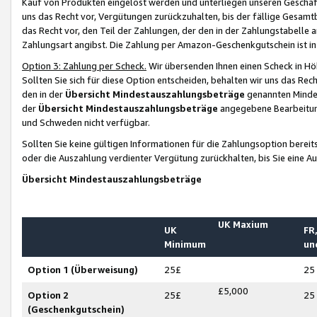
Kauf von Produkten eingelöst werden und unterliegen unseren Geschäf
uns das Recht vor, Vergütungen zurückzuhalten, bis der fällige Gesamt
das Recht vor, den Teil der Zahlungen, der den in der Zahlungstabelle 
Zahlungsart angibst. Die Zahlung per Amazon-Geschenkgutschein ist in
Option 3: Zahlung per Scheck.
Wir übersenden Ihnen einen Scheck in Höh
Sollten Sie sich für diese Option entscheiden, behalten wir uns das Rec
den in der
Übersicht Mindestauszahlungsbeträge
genannten Mindest
der
Übersicht Mindestauszahlungsbeträge
angegebene Bearbeitung
und Schweden nicht verfügbar.
Sollten Sie keine gültigen Informationen für die Zahlungsoption bereit
oder die Auszahlung verdienter Vergütung zurückhalten, bis Sie eine A
Übersicht Mindestauszahlungsbeträge
UK Maxium
UK
FR,
Minimum
un
Option 1 (Überweisung)
25£
25
£5,000
Option 2
25£
25
(Geschenkgutschein)