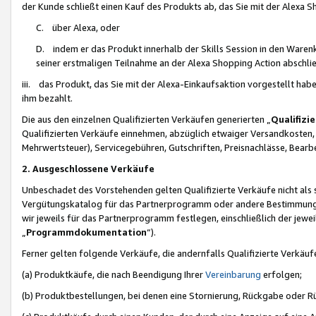
der Kunde schließt einen Kauf des Produkts ab, das Sie mit der Alexa 
C. über Alexa, oder
D. indem er das Produkt innerhalb der Skills Session in den Waren
seiner erstmaligen Teilnahme an der Alexa Shopping Action abschlie
iii. das Produkt, das Sie mit der Alexa-Einkaufsaktion vorgestellt ha
ihm bezahlt.
Die aus den einzelnen Qualifizierten Verkäufen generierten „
Qualifizi
Qualifizierten Verkäufe einnehmen, abzüglich etwaiger Versandkosten
Mehrwertsteuer), Servicegebühren, Gutschriften, Preisnachlässe, Bear
2. Ausgeschlossene Verkäufe
Unbeschadet des Vorstehenden gelten Qualifizierte Verkäufe nicht als
Vergütungskatalog für das Partnerprogramm oder andere Bestimmungen,
wir jeweils für das Partnerprogramm festlegen, einschließlich der jewe
„
Programmdokumentation
“).
Ferner gelten folgende Verkäufe, die andernfalls Qualifizierte Verkä
(a) Produktkäufe, die nach Beendigung Ihrer
Vereinbarung
erfolgen;
(b) Produktbestellungen, bei denen eine Stornierung, Rückgabe oder R