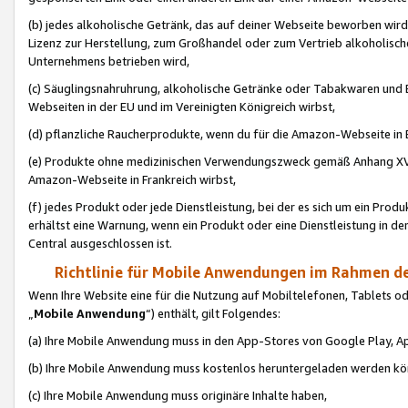
(b) jedes alkoholische Getränk, das auf deiner Webseite beworben wird
Lizenz zur Herstellung, zum Großhandel oder zum Vertrieb alkoholisch
Unternehmens betrieben wird,
(c) Säuglingsnahruhrung, alkoholische Getränke oder Tabakwaren und E
Webseiten in der EU und im Vereinigten Königreich wirbst,
(d) pflanzliche Raucherprodukte, wenn du für die Amazon-Webseite in B
(e) Produkte ohne medizinischen Verwendungszweck gemäß Anhang XVI 
Amazon-Webseite in Frankreich wirbst,
(f) jedes Produkt oder jede Dienstleistung, bei der es sich um ein Prod
erhältst eine Warnung, wenn ein Produkt oder eine Dienstleistung in de
Central ausgeschlossen ist.
Richtlinie für Mobile Anwendungen im Rahmen de
Wenn Ihre Website eine für die Nutzung auf Mobiltelefonen, Tablets 
„
Mobile Anwendung
“) enthält, gilt Folgendes:
(a) Ihre Mobile Anwendung muss in den App-Stores von Google Play, A
(b) Ihre Mobile Anwendung muss kostenlos heruntergeladen werden könn
(c) Ihre Mobile Anwendung muss originäre Inhalte haben,