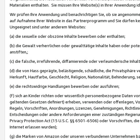
Materialien enthalten. Sie müssen Ihre Website(s) in Ihrer Anwendung ide
Wir prüfen Ihre Anwendung und benachrichtigen Sie, ob sie angenommen
auf Aufnahme Ihrer Website in das Partnerprogramm und Sie dürfen kei
Ungeeignet sind unter anderem Websites:
(a) die sexuelle oder obszöne Inhalte bewerben oder enthalten;
(b) die Gewalt verherrlichen oder gewalttätige Inhalte haben oder pot
anstiften,;
(c) die falsche, irreführende, diffamierende oder verleumderische Inha
(d) die von Hass geprägte, belästigende, schädliche, die Privatsphäre v
Herkunft, Hautfarbe, Geschlecht, Religion, Nationalität, Behinderung, 
(e) die rechtswidrige Handlungen bewerben oder ausführen;
(f) sich an Kinder richten oder wissentlich personenbezogene Daten vo
geltenden Gesetzen definiert) erheben, verwenden oder offenlegen, Vo
Regeln, Vorschriften, Anordnungen, Lizenzen, Genehmigungen, Richtlini
Entscheidungen oder andere Anforderungen einer zuständigen Regierung
Privacy Protection Act (15 U.S.C. §§ 6501-6506) oder Vorschriften, di
Internet erlassen wurden);
(g) die Marken von Amazon oder unseren verbundenen Unternehmen b