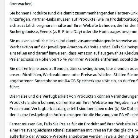
überwachen).
Sie können Produkte (und die damit zusammenhängenden Partner-Links)
hinzufügen. Partner-Links müssen auf Produkte (wie im Produktkatalog de
sich zusätzlich originäre Inhalte auf Ihrer Website befinden, die für 
Suchergebnisse, Events (z. B. Prime Day) oder die Homepages bestimmte
Sie müssen sämtliche Links und damit zusammenhängende Verweise auf z
Werbeaktion auf der jeweiligen Amazon-Website endet. Falls Sie beisp
einstellen und darauf hinweisen, dass Amazon auf ausgewählte Kleidun
Preisnachlass in Höhe von 15 % von Ihrer Website entfernen, sobald di
Sie dürfen keine unzutreffenden, überschwänglichen, täuschenden od
unsere Richtlinien, Werbeaktionen oder Preise aufstellen. Stellen Sie 
angebotenen Smartphone mit 64 GB Speicherkapazität ein, so dürfen S
führt.
Die Preise und die Verfügbarkeit von Produkten können Veränderungen 
Produkte ändern können, dürfen Sie auf Ihrer Website nur Angaben zu P
Preisen und Verfügbarkeit dargestellt sind bedienen oder (b) Sie Daten
der Lizenz festgelegten Anforderungen für die Nutzung von PA API einh
Ferner müssen Sie, falls Sie Preise für ein Produkt auf Ihrer Website in 
einer Preisvergleichsmaschine) zusammen mit Preisen für das gleiche o
außerhalb der Amazon-Website angeboten werden, jeweils den niedrigst