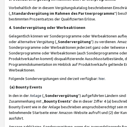
Vorbehaltlich der in diesem Vergütungskatalog beschriebenen Einschr
(„
Standardvergütung im Rahmen des Partnerprogramms
“) besc
bestimmten Prozentsatzes der Qualifizierten Erlöse.
4. Sondervergütung oder Werbeaktionen
Gelegentlich können wir Sonderprogramme oder Werbeaktionen auflegen,
oder alternative Vergütung („
Sondervergütung
”) zu verdienen. Amazo
Sonderprogramme oder Werbeaktionen jederzeit ganz oder teilweise einz
Sonderprogramme oder Werbeaktionen (auch Sonderprogramme oder We
Produktverkäufen kommt) disqualifizierende Ausschlusstatbestände, di
Programmdokumentation im Hinblick auf Produktverkäufe geltende E
Werbeaktionen.
Folgende Sondervergütungen sind derzeit verfügbar:
hier
.
(a) Bounty Events
In den in der
Anlage
(„
Sondervergütung
“) aufgeführten Ländern sind
Zusammenhang mit „
Bounty Events
“ die in dieser Ziffer 4 (a) besch
Bounty Event wie in der Anlage beschrieben anspruchsberechtigt sein mu
teilnehmende Startseite einer Amazon-Website aufruft und (2) der Kun
ausführt.
Amazon zahlt keine Sondervergütung, wenn das zugrundeliegende Boun