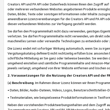
Creators API und PA API oder Datenfeeds können Ihnen den Zugriff auf D
oder mehreren verbundenen Websites angebotenen Produkte ermögliche
Daten, Bilder, Texte oder sonstigen Informationen oder Inhalte zuzugre
anwendbaren Lizenzvereinbarungen für die Creators API und PA API od
diesen verbundenen Websites zur Verfügung gestellt werden.
Sie dürfen den Programminhalt nicht dazu verwenden, geistiges Eigent
verletzen. Sie dürfen Programminhalte nicht verwenden, um direkt ode
maschinelles Lernen oder verwandte Technologien zu entwickeln oder zu
Die Lizenz endet mit sofortiger Wirkung automatisch, wenn Sie zu irg
Vergütungskatalog definiert) nicht rechtzeitig erfüllen bzw. ansonsten
schriftliche Mitteilung an Sie ganz oder teilweise beenden. Sie werden
umgehend einstellen und sämtliche Programminhalte und Amazon-Marke
jeweils verlangt, umgehend von Ihrer Website entfernen und löschen od
2. Voraussetzungen für die Nutzung der Creators API und der P
(a)
Beschreibung
. Im Rahmen dieser Lizenz können wir Ihnen Programmi
• Daten, Bilder, Audio-Dateien, Videos, Logos, Benutzerschnittstellen-
• Textmaterialien, wie beispielsweise Produktinformationen in Textfor
Neben den vorstehenden Produktwerbungsinhalten und dem Zugriff auf 
Zusammenhang mit Creators API und PA API Musterquellcodes und -bibli