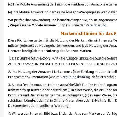
(d) Ihre Mobile Anwendung darf nicht die Funktion von Amazons eige
(e) Ihre Mobile Anwendung darf keine Amazon-Webpages in WebView 
Wir prüfen Ihre Anwendung und benachrichtigen Sie, ob sie angenomm
„
Zugelassene Mobile Anwendung
“ im Sinne der
Vereinbarung
.
Markenrichtlinien für das 
Diese Richtlinien gelten für die Nutzung der Marken, die wir Ihnen als 
müssen jederzeit strikt eingehalten werden, und jede Nutzung der Ama
Lizenzen bezüglich Ihrer Nutzung der Amazon-Marken.
1. SIE DÜRFEN DIE AMAZON-MARKEN AUSSCHLIESSLICH DURCH DARS
AUF EINER AMAZON-WEBSITE MITTELS EINES ENTSPRECHENDEN PART
2. Ihre Nutzung der Amazon-Marken muss (i) im Einklang mit der aktuells
Programmdokumentation (wie im
Vergütungskatalog
definiert) erfolg
3. Sie dürfen die Amazon-Marken ausschließlich für den in der Progr
nicht wie folgt nutzen oder darstellen: (i) in einer Weise, die ein Spo
Produkte und Dienstleistungen zu verunglimpfen, (iii) in einer Weise
schädigen könnte, oder (iv) in Offline-Materialien oder E-Mails (z. B.
Dokumenten oder mündlicher Werbung).
4. Wir werden Ihnen ein Bild bzw. Bilder der Amazon-Marken zur Verfüg