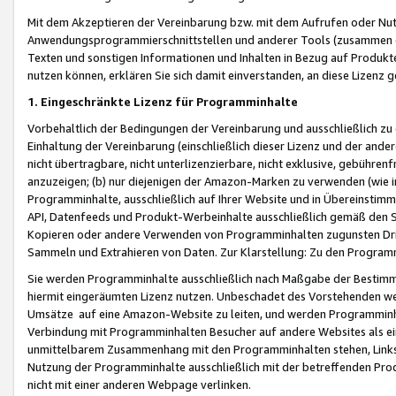
Mit dem Akzeptieren der Vereinbarung bzw. mit dem Aufrufen oder Nutz
Anwendungsprogrammierschnittstellen und anderer Tools (zusammen die
Texten und sonstigen Informationen und Inhalten in Bezug auf Produkte
nutzen können, erklären Sie sich damit einverstanden, an diese Lizenz 
1. Eingeschränkte Lizenz für Programminhalte
Vorbehaltlich der Bedingungen der Vereinbarung und ausschließlich z
Einhaltung der Vereinbarung (einschließlich dieser Lizenz und der ande
nicht übertragbare, nicht unterlizenzierbare, nicht exklusive, gebühren
anzuzeigen; (b) nur diejenigen der Amazon-Marken zu verwenden (wie in 
Programminhalte, ausschließlich auf Ihrer Website und in Übereinstimmu
API, Datenfeeds und Produkt-Werbeinhalte ausschließlich gemäß den Spe
Kopieren oder andere Verwenden von Programminhalten zugunsten Dri
Sammeln und Extrahieren von Daten. Zur Klarstellung: Zu den Program
Sie werden Programminhalte ausschließlich nach Maßgabe der Besti
hiermit eingeräumten Lizenz nutzen. Unbeschadet des Vorstehenden we
Umsätze auf eine Amazon-Website zu leiten, und werden Programminhal
Verbindung mit Programminhalten Besucher auf andere Websites als ein
unmittelbarem Zusammenhang mit den Programminhalten stehen, Links z
Nutzung der Programminhalte ausschließlich mit der betreffenden Pr
nicht mit einer anderen Webpage verlinken.