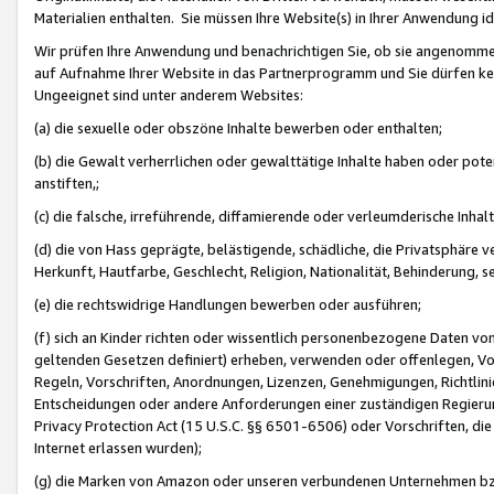
Materialien enthalten. Sie müssen Ihre Website(s) in Ihrer Anwendung ide
Wir prüfen Ihre Anwendung und benachrichtigen Sie, ob sie angenommen
auf Aufnahme Ihrer Website in das Partnerprogramm und Sie dürfen kei
Ungeeignet sind unter anderem Websites:
(a) die sexuelle oder obszöne Inhalte bewerben oder enthalten;
(b) die Gewalt verherrlichen oder gewalttätige Inhalte haben oder pot
anstiften,;
(c) die falsche, irreführende, diffamierende oder verleumderische Inha
(d) die von Hass geprägte, belästigende, schädliche, die Privatsphäre v
Herkunft, Hautfarbe, Geschlecht, Religion, Nationalität, Behinderung, 
(e) die rechtswidrige Handlungen bewerben oder ausführen;
(f) sich an Kinder richten oder wissentlich personenbezogene Daten vo
geltenden Gesetzen definiert) erheben, verwenden oder offenlegen, Vo
Regeln, Vorschriften, Anordnungen, Lizenzen, Genehmigungen, Richtlini
Entscheidungen oder andere Anforderungen einer zuständigen Regierung
Privacy Protection Act (15 U.S.C. §§ 6501-6506) oder Vorschriften, di
Internet erlassen wurden);
(g) die Marken von Amazon oder unseren verbundenen Unternehmen b