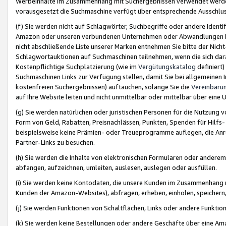
Werbeinhalte im Zusammenhang mit Suchergebnissen verwendet werden,
vorausgesetzt die Suchmaschine verfügt über entsprechende Ausschlu
(f) Sie werden nicht auf Schlagwörter, Suchbegriffe oder andere Ident
Amazon oder unseren verbundenen Unternehmen oder Abwandlungen bzw
nicht abschließende Liste unserer Marken entnehmen Sie bitte der Nich
Schlagwortauktionen auf Suchmaschinen teilnehmen, wenn die sich da
Kostenpflichtige Suchplatzierung (wie im
Vergütungskatalog
definiert
Suchmaschinen Links zur Verfügung stellen, damit Sie bei allgemeinen I
kostenfreien Suchergebnissen) auftauchen, solange Sie die
Vereinbaru
auf Ihre Website leiten und nicht unmittelbar oder mittelbar über eine
(g) Sie werden natürlichen oder juristischen Personen für die Nutzung 
Form von Geld, Rabatten, Preisnachlässen, Punkten, Spenden für Hilfs
beispielsweise keine Prämien- oder Treueprogramme auflegen, die Anrei
Partner-Links zu besuchen.
(h) Sie werden die Inhalte von elektronischen Formularen oder anderem M
abfangen, aufzeichnen, umleiten, auslesen, auslegen oder ausfüllen.
(i) Sie werden keine Kontodaten, die unsere Kunden im Zusammenhang 
Kunden der Amazon-Websites), abfragen, erheben, einholen, speichern,
(j) Sie werden Funktionen von Schaltflächen, Links oder andere Funkti
(k) Sie werden keine Bestellungen oder andere Geschäfte über eine Ama