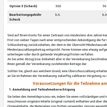
Option 3 (Scheck)
50£
50
Bearbeitungsgebühr
k.A.
k.A
Scheck
Sind auf Ihrem Konto für einen Zeitraum von mindestens drei Jahren kein
Frist von sieben Tagen nach einer entsprechenden Ankündigung die für
Schlussbetrag zurückzuhalten, der dem in der Übersicht Mindestausz
Mindestauszahlungsbetrag entspricht. Ferner können eine etwaig aufg
unterliegen oder durch geltende Verjährungsfristen verfallen.
An Sie unter Abzug bzw. Einbehalt aller in der Vereinbarung beschrieb
Ihnen gemäß der Vereinbarung zustehenden Beträge dar.
Sollten Sie, gleich aus welchem Grund, eine Überschusszahlung erhalte
an Sie im Rahmen der Vereinbarung zukünftig zahlbaren Vergütung zu 
Voraussetzungen für die Teilnahme a
1. Anmeldung und Teilnahmeberechtigung
Sie leiten den Anmeldeprozess ein, indem Sie einen vollständigen und 
muss/müssen originäre Inhalte (original content) enthalten und über d
Originalinhalte, die Materialien von Dritten verwenden, müssen wese