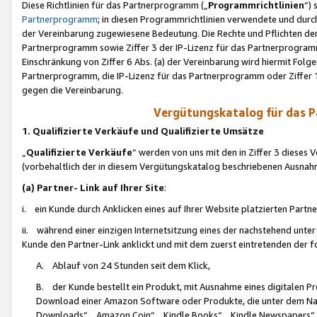
Diese Richtlinien für das Partnerprogramm („
Programmrichtlinien
“)
Partnerprogramm
; in diesen Programmrichtlinien verwendete und durch
der Vereinbarung zugewiesene Bedeutung. Die Rechte und Pflichten de
Partnerprogramm sowie Ziffer 3 der IP-Lizenz für das Partnerprogram
Einschränkung von Ziffer 6 Abs. (a) der Vereinbarung wird hiermit Fol
Partnerprogramm, die IP-Lizenz für das Partnerprogramm oder Ziffer 1
gegen die Vereinbarung.
Vergütungskatalog für das 
1. Qualifizierte Verkäufe und Qualifizierte Umsätze
„
Qualifizierte Verkäufe
“ werden von uns mit den in Ziffer 3 diese
(vorbehaltlich der in diesem Vergütungskatalog beschriebenen Ausnah
(a) Partner- Link auf Ihrer Site
:
i. ein Kunde durch Anklicken eines auf Ihrer Website platzierten Part
ii. während einer einzigen Internetsitzung eines der nachstehend unter (i)
Kunde den Partner-Link anklickt und mit dem zuerst eintretenden der f
A. Ablauf von 24 Stunden seit dem Klick,
B. der Kunde bestellt ein Produkt, mit Ausnahme eines digitalen P
Download einer Amazon Software oder Produkte, die unter dem N
Downloads“, „Amazon Coin“, „Kindle Books“, „Kindle Newspapers“, „