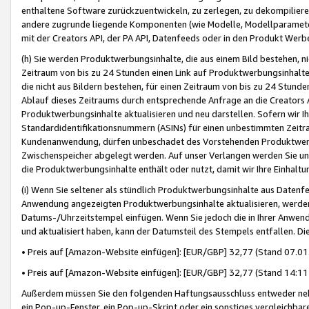
enthaltene Software zurückzuentwickeln, zu zerlegen, zu dekompilier
andere zugrunde liegende Komponenten (wie Modelle, Modellparameter
mit der Creators API, der PA API, Datenfeeds oder in den Produkt Werb
(h) Sie werden Produktwerbungsinhalte, die aus einem Bild bestehen, ni
Zeitraum von bis zu 24 Stunden einen Link auf Produktwerbungsinhalte
die nicht aus Bildern bestehen, für einen Zeitraum von bis zu 24 Stund
Ablauf dieses Zeitraums durch entsprechende Anfrage an die Creators 
Produktwerbungsinhalte aktualisieren und neu darstellen. Sofern wir Ih
Standardidentifikationsnummern (ASINs) für einen unbestimmten Zeitra
Kundenanwendung, dürfen unbeschadet des Vorstehenden Produktwerbu
Zwischenspeicher abgelegt werden. Auf unser Verlangen werden Sie un
die Produktwerbungsinhalte enthält oder nutzt, damit wir Ihre Einhalt
(i) Wenn Sie seltener als stündlich Produktwerbungsinhalte aus Datenfe
Anwendung angezeigten Produktwerbungsinhalte aktualisieren, werden 
Datums-/Uhrzeitstempel einfügen. Wenn Sie jedoch die in Ihrer Anwe
und aktualisiert haben, kann der Datumsteil des Stempels entfallen. Dies
• Preis auf [Amazon-Website einfügen]: [EUR/GBP] 32,77 (Stand 07.01.
• Preis auf [Amazon-Website einfügen]: [EUR/GBP] 32,77 (Stand 14:11 
Außerdem müssen Sie den folgenden Haftungsausschluss entweder neb
ein Pop-up-Fenster, ein Pop-up-Skript oder ein sonstiges vergleichba