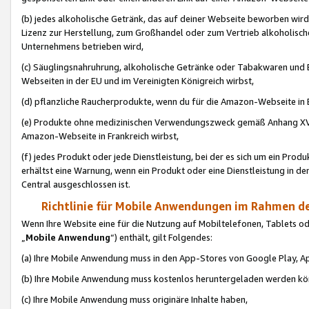
(b) jedes alkoholische Getränk, das auf deiner Webseite beworben wird
Lizenz zur Herstellung, zum Großhandel oder zum Vertrieb alkoholisch
Unternehmens betrieben wird,
(c) Säuglingsnahruhrung, alkoholische Getränke oder Tabakwaren und E
Webseiten in der EU und im Vereinigten Königreich wirbst,
(d) pflanzliche Raucherprodukte, wenn du für die Amazon-Webseite in B
(e) Produkte ohne medizinischen Verwendungszweck gemäß Anhang XVI 
Amazon-Webseite in Frankreich wirbst,
(f) jedes Produkt oder jede Dienstleistung, bei der es sich um ein Prod
erhältst eine Warnung, wenn ein Produkt oder eine Dienstleistung in de
Central ausgeschlossen ist.
Richtlinie für Mobile Anwendungen im Rahmen de
Wenn Ihre Website eine für die Nutzung auf Mobiltelefonen, Tablets 
„
Mobile Anwendung
“) enthält, gilt Folgendes:
(a) Ihre Mobile Anwendung muss in den App-Stores von Google Play, A
(b) Ihre Mobile Anwendung muss kostenlos heruntergeladen werden könn
(c) Ihre Mobile Anwendung muss originäre Inhalte haben,