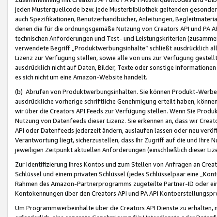
jeden Musterquellcode bzw. jede Musterbibliothek geltenden gesonder
auch Spezifikationen, Benutzerhandbücher, Anleitungen, Begleitmaterial
denen die für die ordnungsgemäße Nutzung von Creators API und PA A
technischen Anforderungen und Test- und Leistungskriterien (zusammen
verwendete Begriff „Produktwerbungsinhalte“ schließt ausdrücklich al
Lizenz zur Verfügung stellen, sowie alle von uns zur Verfügung gestel
ausdrücklich nicht auf Daten, Bilder, Texte oder sonstige Informatione
es sich nicht um eine Amazon-Website handelt.
(b) Abrufen von Produktwerbungsinhalten. Sie können Produkt-Werbein
ausdrückliche vorherige schriftliche Genehmigung erteilt haben, könn
wir über die Creators API Feeds zur Verfügung stellen. Wenn Sie Produk
Nutzung von Datenfeeds dieser Lizenz. Sie erkennen an, dass wir Creat
API oder Datenfeeds jederzeit ändern, auslaufen lassen oder neu veröffe
Verantwortung liegt, sicherzustellen, dass Ihr Zugriff auf die und Ihr
jeweiligen Zeitpunkt aktuellen Anforderungen (einschließlich dieser Liz
Zur Identifizierung Ihres Kontos und zum Stellen von Anfragen an Crea
Schlüssel und einem privaten Schlüssel (jedes Schlüsselpaar eine „Kon
Rahmen des Amazon-Partnerprogramms zugeteilte Partner-ID oder ein
Kontokennungen über den Creators API und PA API Kontoerstellungspro
Um Programmwerbeinhalte über die Creators API Dienste zu erhalten, m