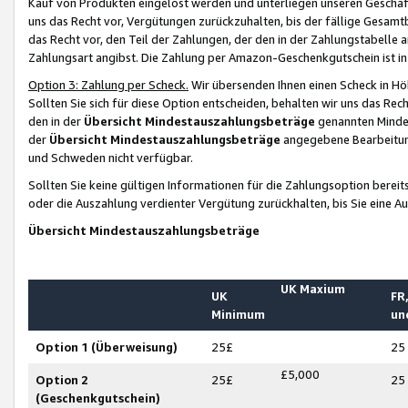
Kauf von Produkten eingelöst werden und unterliegen unseren Geschäf
uns das Recht vor, Vergütungen zurückzuhalten, bis der fällige Gesamt
das Recht vor, den Teil der Zahlungen, der den in der Zahlungstabelle 
Zahlungsart angibst. Die Zahlung per Amazon-Geschenkgutschein ist in
Option 3: Zahlung per Scheck.
Wir übersenden Ihnen einen Scheck in Höh
Sollten Sie sich für diese Option entscheiden, behalten wir uns das Rec
den in der
Übersicht Mindestauszahlungsbeträge
genannten Mindest
der
Übersicht Mindestauszahlungsbeträge
angegebene Bearbeitung
und Schweden nicht verfügbar.
Sollten Sie keine gültigen Informationen für die Zahlungsoption bereit
oder die Auszahlung verdienter Vergütung zurückhalten, bis Sie eine A
Übersicht Mindestauszahlungsbeträge
UK Maxium
UK
FR,
Minimum
un
Option 1 (Überweisung)
25£
25
£5,000
Option 2
25£
25
(Geschenkgutschein)