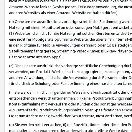
nicht mit anderen Websites als einer Amazon-Website verlinken oder i
Amazon-Website lenken (wobei jedoch Teile Ihrer Anwendung, die nich
anderen Websites als einer Amazon-Website enthalten dürfen).
(d) Ohne unsere ausdrückliche vorherige schriftliche Zustimmung werd
Nutzung mit einem Mobiltelefon oder sonstigen Mobilgerät entwickelt
(1) Websites, die nicht für die Nutzung mit solchen Geräten entwickelt
eine nicht für Mobilgeräte optimierte Website, die über einen Interne
in den
Richtlinie für Mobile Anwendungen
definiert, oder (3) Beistellge
Satellitenempfangsgeräte, Streaming-Video-Player, Blu-Ray-Player ode
Cast oder Vizio Internet-Apps).
(e) Ohne unsere ausdrückliche vorherige schriftliche Genehmigung dürfe
verwenden, um Produkt-Werbeinhalte zu aggregieren, zu analysieren, 
anderen Anwendungen, die für die Verwendung durch Personen oder Or
für die direkte Schulung oder Feinabstimmung eines maschinellen Lern
(f) Sie werden (i) nicht in irgendeiner Weise in die Funktionalität ode
entsprechenden Versuch unternehmen; (ii) keine Produktwerbungsinha
Kontaktaufnahme mit Verkäufern oder Kunden oder sonstiger Werbeaktiv
API, Datenfeeds, Produktwerbungsinhalten oder Spezifikationen erschei
Eigentumsrechte oder gewerblicher Schutzrechte, nicht entfernen, verd
(g) Sie werden nicht versuchen, (i) die Spezifikationen oder die in de
manipulieren, zu reparieren oder anderweitig abgeleitete Werke davon z