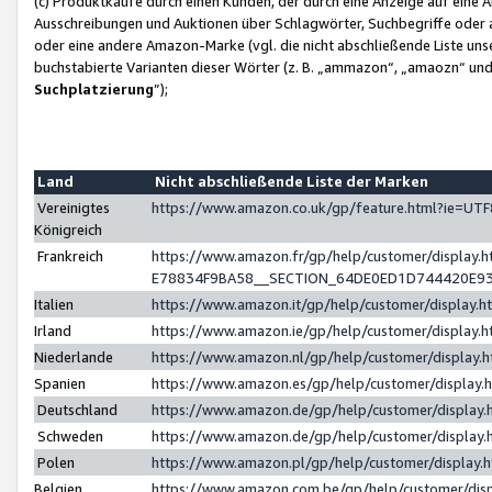
(c) Produktkäufe durch einen Kunden, der durch eine Anzeige auf eine 
Ausschreibungen und Auktionen über Schlagwörter, Suchbegriffe oder 
oder eine andere Amazon-Marke (vgl. die nicht abschließende Liste un
buchstabierte Varianten dieser Wörter (z. B. „ammazon“, „amaozn“ und „
Suchplatzierung
”);
Land
Nicht abschließende Liste der Marken
Vereinigtes
https://www.amazon.co.uk/gp/feature.html?ie=U
Königreich
Frankreich
https://www.amazon.fr/gp/help/customer/displa
E78834F9BA58__SECTION_64DE0ED1D744420E9
Italien
https://www.amazon.it/gp/help/customer/display
Irland
https://www.amazon.ie/gp/help/customer/displa
Niederlande
https://www.amazon.nl/gp/help/customer/display
Spanien
https://www.amazon.es/gp/help/customer/display
Deutschland
https://www.amazon.de/gp/help/customer/displa
Schweden
https://www.amazon.de/gp/help/customer/displa
Polen
https://www.amazon.pl/gp/help/customer/display
Belgien
https://www.amazon.com.be/gp/help/customer/d