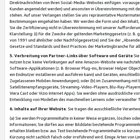
Direktnachrichten von Ihren Social-Media-Websites einfügen. vorausg
Kunden angemeldet werden) und ansonsten in Übereinstimmung mit der
stehen. Auf unser Verlangen stellen Sie uns repräsentative Mustermater
Bestimmungen eingehalten haben. Wir werden die Form und den Inhalt, di
Sie die Zertifizierung nicht in Übereinstimmung mit unserer Aufforderu
Klarstellung: (i) Für die Zwecke der geltenden Marketinggesetze (z. 
von 1991 und ähnlicher oder Nachfolgegesetze) sind Sie der „Absender“ j
Gesetze und Standards und Best Practices der Marketingbranche für 
5. Verbreitung von Partner-Links über Software und Geräte
Sie
nutzen bzw. keine Verlinkungen auf eine Amazon-Website wie nachsteh
Software-Applikationen (z. B. Browser Plug-ins, Browser Helper Objec
ein Endnutzer installieren und ausführen kann) und Geräten, einschlie
Zugelassenen Mobilen Anwendungen); oder (b) im Zusammenhang mit bzw.
Satellitenempfangsgeräte, Streaming-Video-Playern, Blu-Ray-Playern 
Viera Cast oder Vizio Internet Apps). Sie werden ohne ausdrückliche v
Entwicklung von Modellen des maschinellen Lernens oder verwandter 
6. Inhalte auf Ihrer Website
. Sie tragen die ausschließliche Verantwo
(a) Sie werden Programminhalte in keiner Weise ergänzen, löschen oder
Informationen; Sie dürfen aus einer Bilddatei bestehende Programminhal
erhalten bleiben bzw. aus Text bestehende Programminhalte so kürzen, 
Kürzung nicht sachlich falsch oder irreführend wird. Einige Arten von L