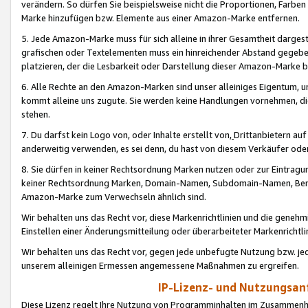
verändern. So dürfen Sie beispielsweise nicht die Proportionen, Farb
Marke hinzufügen bzw. Elemente aus einer Amazon-Marke entfernen.
5. Jede Amazon-Marke muss für sich alleine in ihrer Gesamtheit darge
grafischen oder Textelementen muss ein hinreichender Abstand gegebe
platzieren, der die Lesbarkeit oder Darstellung dieser Amazon-Marke b
6. Alle Rechte an den Amazon-Marken sind unser alleiniges Eigentum, 
kommt alleine uns zugute. Sie werden keine Handlungen vornehmen, 
stehen.
7. Du darfst kein Logo von, oder Inhalte erstellt von,
Drittanbietern au
anderweitig verwenden, es sei denn, du hast von diesem Verkäufer oder
8. Sie dürfen in keiner Rechtsordnung Marken nutzen oder zur Eintragu
keiner Rechtsordnung Marken, Domain-Namen, Subdomain-Namen, Benu
Amazon-Marke zum Verwechseln ähnlich sind.
Wir behalten uns das Recht vor, diese Markenrichtlinien und die gene
Einstellen einer Änderungsmitteilung oder überarbeiteter Markenricht
Wir behalten uns das Recht vor, gegen jede unbefugte Nutzung bzw. jede 
unserem alleinigen Ermessen angemessene Maßnahmen zu ergreifen.
IP-Lizenz- und Nutzungsan
Diese Lizenz regelt Ihre Nutzung von Programminhalten im Zusammen