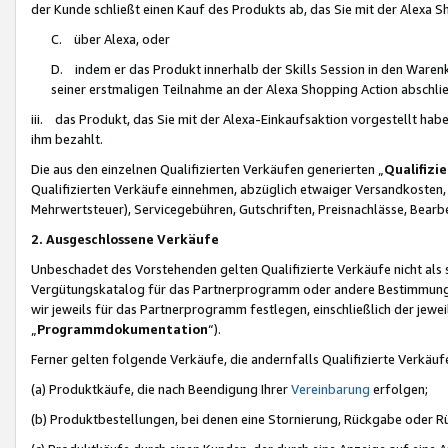
der Kunde schließt einen Kauf des Produkts ab, das Sie mit der Alexa 
C. über Alexa, oder
D. indem er das Produkt innerhalb der Skills Session in den Waren
seiner erstmaligen Teilnahme an der Alexa Shopping Action abschlie
iii. das Produkt, das Sie mit der Alexa-Einkaufsaktion vorgestellt ha
ihm bezahlt.
Die aus den einzelnen Qualifizierten Verkäufen generierten „
Qualifizi
Qualifizierten Verkäufe einnehmen, abzüglich etwaiger Versandkosten
Mehrwertsteuer), Servicegebühren, Gutschriften, Preisnachlässe, Bear
2. Ausgeschlossene Verkäufe
Unbeschadet des Vorstehenden gelten Qualifizierte Verkäufe nicht als
Vergütungskatalog für das Partnerprogramm oder andere Bestimmungen,
wir jeweils für das Partnerprogramm festlegen, einschließlich der jewe
„
Programmdokumentation
“).
Ferner gelten folgende Verkäufe, die andernfalls Qualifizierte Verkä
(a) Produktkäufe, die nach Beendigung Ihrer
Vereinbarung
erfolgen;
(b) Produktbestellungen, bei denen eine Stornierung, Rückgabe oder R