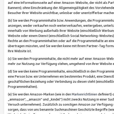
auf eine Informationsseite auf einer Amazon-Website, der nicht als Part
Bannern); ohne Einschränkung der Allgemeingültigkeit des Vorstehende
Besucher Ihrer Website unsichtbar, unlesbar oder unentzifferbar mache
(b) Sie werden Programminhalte bzw. Anwendungen, die Programminhalt
anzeigen, weder verkaufen noch weiterverkaufen, weitergeben, unterli
innerhalb von Werbung außerhalb Ihrer Website (einschließlich Werbun
Website oder einem Dienst (einschließlich Social Networking-Website
Rechte an den Programminhalten oder auf die Programminhalte an eine a
übertragen müssten, und Sie werden keine mit Ihrem Partner-Tag formati
Ihre Website ist.
(c) Sie werden Programminhalte, die nicht mehr auf einer Amazon-Websit
mehr zur Nutzung zur Verfügung stehen, umgehend von Ihrer Website e
(d) Sie werden keine Programminhalte, einschließlich in den Programmin
eine Person bzw. ein Unternehmen ein bestimmtes Produkt, eine Dienstle
geschäftlichen Beziehung oder Verbindung zu diesen steht (einschließli
Programminhalten).
(e) Sie werden Amazon-Marken (wie in den
Markenrichtlinien
definiert) 
„ammazon“, „amaozn“ und „kindel“) nicht zwecks Nutzung in einer Suc
Versuch unternehmen). Zusätzlich zu sonstigen Amazon zur Verfügung 
sorgen, dass von uns benannte Suchmaschinen Geschützte Begriffe (wie 