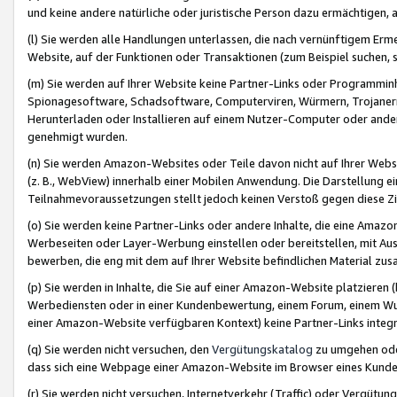
und keine andere natürliche oder juristische Person dazu ermächtigen, a
(l) Sie werden alle Handlungen unterlassen, die nach vernünftigem Erme
Website, auf der Funktionen oder Transaktionen (zum Beispiel suchen, s
(m) Sie werden auf Ihrer Website keine Partner-Links oder Programmin
Spionagesoftware, Schadsoftware, Computerviren, Würmern, Trojaner
Herunterladen oder Installieren auf einem Nutzer-Computer oder ande
genehmigt wurden.
(n) Sie werden Amazon-Websites oder Teile davon nicht auf Ihrer Websi
(z. B., WebView) innerhalb einer Mobilen Anwendung. Die Darstellung ein
Teilnahmevoraussetzungen stellt jedoch keinen Verstoß gegen diese Zif
(o) Sie werden keine Partner-Links oder andere Inhalte, die eine Am
Werbeseiten oder Layer-Werbung einstellen oder bereitstellen, mit Au
bewerben, die eng mit dem auf Ihrer Website befindlichen Material z
(p) Sie werden in Inhalte, die Sie auf einer Amazon-Website platzier
Werbediensten oder in einer Kundenbewertung, einem Forum, einem Wun
einer Amazon-Website verfügbaren Kontext) keine Partner-Links integr
(q) Sie werden nicht versuchen, den
Vergütungskatalog
zu umgehen oder
dass sich eine Webpage einer Amazon-Website im Browser eines Kunden 
(r) Sie werden nicht versuchen, Internetverkehr (Traffic) oder Vergü