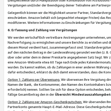
(beispielsweise durch Manipulation oder Kombination von Attributions-
Vergütungen und/oder der Beendigung deiner Teilnahme am Partnerp
Gelegentlich können wir die Möglichkeit unserer Partner, Standardv
einschränken. Amazon behält sich (ungeachtet etwaiger Fristen) das Re
modifizieren. Weitere Informationen zu Einschränkungen für Vergütung
6. Erfassung und Zahlung von Vergütungen
Wir werden wirtschaftlich vertretbare Anstrengungen unternehmen, um 
Nachverfolgung zu ermöglichen und unsere Berichte zu erstellen und di
diesem Monat verdient hast, zusammengefasst sind. Standardvergütung
auf den nächsten Betrag in der Landeswährung gerundet werden (z. B. C
über oder unter dem in deiner Preiskarte angegebenen Satz liegt. Wir
eine Amazon-Webseite etwa 60 Tage nach Ende jedes Kalendermonats, i
wurden. Du kannst wählen, ob du Zahlungen in einer anderen Währung
dafür entscheidest, erklärst du dich damit einverstanden, dass die K
Option 1: Zahlung per Überweisung.
Wir überweisen Ihre Vergütung dir
Namen der Bank, die Kontonummer, den Namen des Kontoinhabers bzw. a
erforderlich) nennen. Sollten Sie sich für diese Option entscheiden, be
fällige Gesamtbetrag den in der
Übersicht Mindestauszahlungsbet
Option 2: Zahlung per Amazon-Geschenkgutschein.
Wir übersenden Ihne
Partnerkonto genannte Haupt-E-Mail-Adresse. Diese Geschenkgutschei