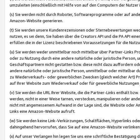
umzuleiten (einschließlich mit Hilfe von auf den Computern der Nutzer i
(s) Sie werden nicht durch Roboter, Softwareprogramme oder auf andere
Amazon-Website generieren.
(t) Sie werden unsere Kundenrezensionen oder Sternebewertungen wed
nutzen, es sei denn, Sie haben über die Creators API und die PA API e
erfüllen die in der Lizenz beschriebenen Voraussetzungen für die Nutzu
(u) Sie werden weder unmittelbar noch mittelbar über Partner-Links P
oder zu Nutzung durch eine andere natürliche oder juristische Person,
Geschäftspartnern nicht gestatten bzw. diese nicht dazu auffordern od
andere natürliche oder juristische Person, unmittelbar oder mittelbar
zu Wiederverkaufs- oder gewerblichen Zwecken (gleich welcher Art) 
auf Ihrer Website zum Wiederverkauf oder für gewerbliche Nutzungen 
(v) Sie werden die URL Ihrer Website, die die Partner-Links enthält b
werden, nicht in einer Weise tarnen, verstecken, manipulieren oder and
nicht mit angemessenem Aufwand in der Lage sind, die Website oder A
Links eine Amazon-Website aufruft.
(w) Sie werden keine Link-Verkürzungen, Schaltflächen, Hyperlinks ode
dahingehend hervorrufen, dass Sie auf eine Amazon-Website verlinken
(x) Auf unser Verlangen hin legen Sie uns eine schriftliche Bestätigung