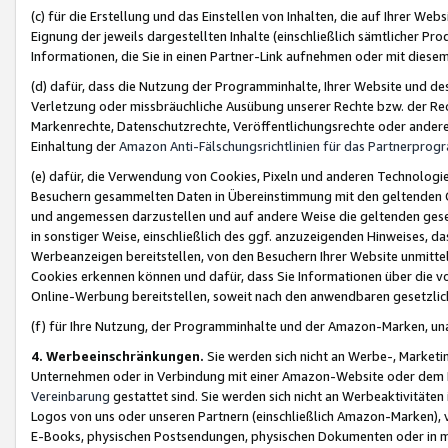
(c) für die Erstellung und das Einstellen von Inhalten, die auf Ihrer We
Eignung der jeweils dargestellten Inhalte (einschließlich sämtlicher 
Informationen, die Sie in einen Partner-Link aufnehmen oder mit diese
(d) dafür, dass die Nutzung der Programminhalte, Ihrer Website und des 
Verletzung oder missbräuchliche Ausübung unserer Rechte bzw. der Recht
Markenrechte, Datenschutzrechte, Veröffentlichungsrechte oder anderer
Einhaltung der
Amazon Anti-Fälschungsrichtlinien für das Partnerpro
(e) dafür, die Verwendung von Cookies, Pixeln und anderen Technologien
Besuchern gesammelten Daten in Übereinstimmung mit den geltenden Ge
und angemessen darzustellen und auf andere Weise die geltenden geset
in sonstiger Weise, einschließlich des ggf. anzuzeigenden Hinweises, d
Werbeanzeigen bereitstellen, von den Besuchern Ihrer Website unmitte
Cookies erkennen können und dafür, dass Sie Informationen über die v
Online-Werbung bereitstellen, soweit nach den anwendbaren gesetzlic
(f) für Ihre Nutzung, der Programminhalte und der Amazon-Marken, u
4. Werbeeinschränkungen.
Sie werden sich nicht an Werbe-, Market
Unternehmen oder in Verbindung mit einer Amazon-Website oder dem Pa
Vereinbarung
gestattet sind. Sie werden sich nicht an Werbeaktivitäten
Logos von uns oder unseren Partnern (einschließlich Amazon-Marken), 
E-Books, physischen Postsendungen, physischen Dokumenten oder in 