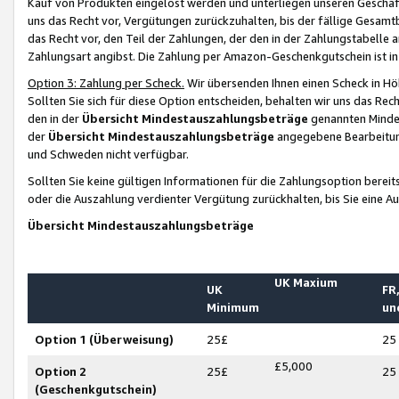
Kauf von Produkten eingelöst werden und unterliegen unseren Geschäf
uns das Recht vor, Vergütungen zurückzuhalten, bis der fällige Gesamt
das Recht vor, den Teil der Zahlungen, der den in der Zahlungstabelle 
Zahlungsart angibst. Die Zahlung per Amazon-Geschenkgutschein ist in
Option 3: Zahlung per Scheck.
Wir übersenden Ihnen einen Scheck in Höh
Sollten Sie sich für diese Option entscheiden, behalten wir uns das Rec
den in der
Übersicht Mindestauszahlungsbeträge
genannten Mindest
der
Übersicht Mindestauszahlungsbeträge
angegebene Bearbeitung
und Schweden nicht verfügbar.
Sollten Sie keine gültigen Informationen für die Zahlungsoption bereit
oder die Auszahlung verdienter Vergütung zurückhalten, bis Sie eine A
Übersicht Mindestauszahlungsbeträge
UK Maxium
UK
FR,
Minimum
un
Option 1 (Überweisung)
25£
25
£5,000
Option 2
25£
25
(Geschenkgutschein)