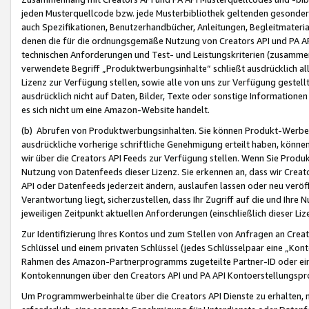
jeden Musterquellcode bzw. jede Musterbibliothek geltenden gesonder
auch Spezifikationen, Benutzerhandbücher, Anleitungen, Begleitmaterial
denen die für die ordnungsgemäße Nutzung von Creators API und PA A
technischen Anforderungen und Test- und Leistungskriterien (zusammen
verwendete Begriff „Produktwerbungsinhalte“ schließt ausdrücklich al
Lizenz zur Verfügung stellen, sowie alle von uns zur Verfügung gestel
ausdrücklich nicht auf Daten, Bilder, Texte oder sonstige Informatione
es sich nicht um eine Amazon-Website handelt.
(b) Abrufen von Produktwerbungsinhalten. Sie können Produkt-Werbein
ausdrückliche vorherige schriftliche Genehmigung erteilt haben, könn
wir über die Creators API Feeds zur Verfügung stellen. Wenn Sie Produk
Nutzung von Datenfeeds dieser Lizenz. Sie erkennen an, dass wir Creat
API oder Datenfeeds jederzeit ändern, auslaufen lassen oder neu veröffe
Verantwortung liegt, sicherzustellen, dass Ihr Zugriff auf die und Ihr
jeweiligen Zeitpunkt aktuellen Anforderungen (einschließlich dieser Liz
Zur Identifizierung Ihres Kontos und zum Stellen von Anfragen an Crea
Schlüssel und einem privaten Schlüssel (jedes Schlüsselpaar eine „Kon
Rahmen des Amazon-Partnerprogramms zugeteilte Partner-ID oder ein
Kontokennungen über den Creators API und PA API Kontoerstellungspro
Um Programmwerbeinhalte über die Creators API Dienste zu erhalten, m