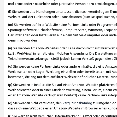
und keine andere natürliche oder juristische Person dazu ermächtigen, a
(l) Sie werden alle Handlungen unterlassen, die nach vernünftigem Erme
Website, auf der Funktionen oder Transaktionen (zum Beispiel suchen, s
(m) Sie werden auf Ihrer Website keine Partner-Links oder Programmin
Spionagesoftware, Schadsoftware, Computerviren, Würmern, Trojaner
Herunterladen oder Installieren auf einem Nutzer-Computer oder ande
genehmigt wurden.
(n) Sie werden Amazon-Websites oder Teile davon nicht auf Ihrer Websi
(z. B., WebView) innerhalb einer Mobilen Anwendung. Die Darstellung ein
Teilnahmevoraussetzungen stellt jedoch keinen Verstoß gegen diese Zif
(o) Sie werden keine Partner-Links oder andere Inhalte, die eine Am
Werbeseiten oder Layer-Werbung einstellen oder bereitstellen, mit Au
bewerben, die eng mit dem auf Ihrer Website befindlichen Material z
(p) Sie werden in Inhalte, die Sie auf einer Amazon-Website platzier
Werbediensten oder in einer Kundenbewertung, einem Forum, einem Wun
einer Amazon-Website verfügbaren Kontext) keine Partner-Links integr
(q) Sie werden nicht versuchen, den
Vergütungskatalog
zu umgehen oder
dass sich eine Webpage einer Amazon-Website im Browser eines Kunden 
(r) Sie werden nicht versuchen, Internetverkehr (Traffic) oder Vergü