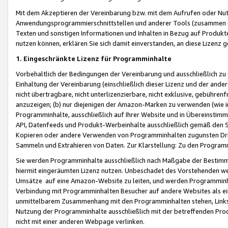
Mit dem Akzeptieren der Vereinbarung bzw. mit dem Aufrufen oder Nutz
Anwendungsprogrammierschnittstellen und anderer Tools (zusammen die
Texten und sonstigen Informationen und Inhalten in Bezug auf Produkte
nutzen können, erklären Sie sich damit einverstanden, an diese Lizenz 
1. Eingeschränkte Lizenz für Programminhalte
Vorbehaltlich der Bedingungen der Vereinbarung und ausschließlich z
Einhaltung der Vereinbarung (einschließlich dieser Lizenz und der ande
nicht übertragbare, nicht unterlizenzierbare, nicht exklusive, gebühren
anzuzeigen; (b) nur diejenigen der Amazon-Marken zu verwenden (wie in 
Programminhalte, ausschließlich auf Ihrer Website und in Übereinstimmu
API, Datenfeeds und Produkt-Werbeinhalte ausschließlich gemäß den Spe
Kopieren oder andere Verwenden von Programminhalten zugunsten Dri
Sammeln und Extrahieren von Daten. Zur Klarstellung: Zu den Program
Sie werden Programminhalte ausschließlich nach Maßgabe der Besti
hiermit eingeräumten Lizenz nutzen. Unbeschadet des Vorstehenden we
Umsätze auf eine Amazon-Website zu leiten, und werden Programminhal
Verbindung mit Programminhalten Besucher auf andere Websites als ein
unmittelbarem Zusammenhang mit den Programminhalten stehen, Links z
Nutzung der Programminhalte ausschließlich mit der betreffenden Pr
nicht mit einer anderen Webpage verlinken.