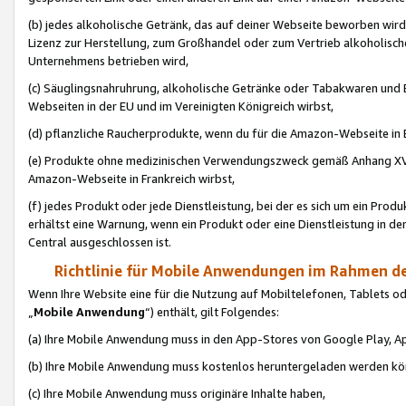
(b) jedes alkoholische Getränk, das auf deiner Webseite beworben wird
Lizenz zur Herstellung, zum Großhandel oder zum Vertrieb alkoholisch
Unternehmens betrieben wird,
(c) Säuglingsnahruhrung, alkoholische Getränke oder Tabakwaren und E
Webseiten in der EU und im Vereinigten Königreich wirbst,
(d) pflanzliche Raucherprodukte, wenn du für die Amazon-Webseite in B
(e) Produkte ohne medizinischen Verwendungszweck gemäß Anhang XVI 
Amazon-Webseite in Frankreich wirbst,
(f) jedes Produkt oder jede Dienstleistung, bei der es sich um ein Prod
erhältst eine Warnung, wenn ein Produkt oder eine Dienstleistung in de
Central ausgeschlossen ist.
Richtlinie für Mobile Anwendungen im Rahmen de
Wenn Ihre Website eine für die Nutzung auf Mobiltelefonen, Tablets 
„
Mobile Anwendung
“) enthält, gilt Folgendes:
(a) Ihre Mobile Anwendung muss in den App-Stores von Google Play, A
(b) Ihre Mobile Anwendung muss kostenlos heruntergeladen werden könn
(c) Ihre Mobile Anwendung muss originäre Inhalte haben,