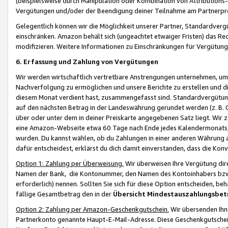
(beispielsweise durch Manipulation oder Kombination von Attributions-
Vergütungen und/oder der Beendigung deiner Teilnahme am Partnerp
Gelegentlich können wir die Möglichkeit unserer Partner, Standardv
einschränken. Amazon behält sich (ungeachtet etwaiger Fristen) das Re
modifizieren. Weitere Informationen zu Einschränkungen für Vergütung
6. Erfassung und Zahlung von Vergütungen
Wir werden wirtschaftlich vertretbare Anstrengungen unternehmen, um 
Nachverfolgung zu ermöglichen und unsere Berichte zu erstellen und di
diesem Monat verdient hast, zusammengefasst sind. Standardvergütung
auf den nächsten Betrag in der Landeswährung gerundet werden (z. B. C
über oder unter dem in deiner Preiskarte angegebenen Satz liegt. Wir
eine Amazon-Webseite etwa 60 Tage nach Ende jedes Kalendermonats, i
wurden. Du kannst wählen, ob du Zahlungen in einer anderen Währung
dafür entscheidest, erklärst du dich damit einverstanden, dass die K
Option 1: Zahlung per Überweisung.
Wir überweisen Ihre Vergütung dir
Namen der Bank, die Kontonummer, den Namen des Kontoinhabers bzw. a
erforderlich) nennen. Sollten Sie sich für diese Option entscheiden, be
fällige Gesamtbetrag den in der
Übersicht Mindestauszahlungsbet
Option 2: Zahlung per Amazon-Geschenkgutschein.
Wir übersenden Ihne
Partnerkonto genannte Haupt-E-Mail-Adresse. Diese Geschenkgutschei