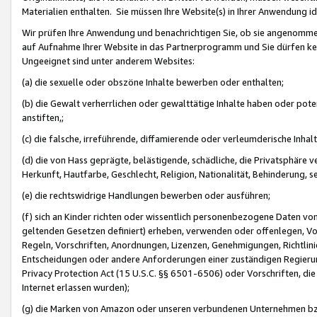
Materialien enthalten. Sie müssen Ihre Website(s) in Ihrer Anwendung ide
Wir prüfen Ihre Anwendung und benachrichtigen Sie, ob sie angenommen
auf Aufnahme Ihrer Website in das Partnerprogramm und Sie dürfen kei
Ungeeignet sind unter anderem Websites:
(a) die sexuelle oder obszöne Inhalte bewerben oder enthalten;
(b) die Gewalt verherrlichen oder gewalttätige Inhalte haben oder pot
anstiften,;
(c) die falsche, irreführende, diffamierende oder verleumderische Inha
(d) die von Hass geprägte, belästigende, schädliche, die Privatsphäre v
Herkunft, Hautfarbe, Geschlecht, Religion, Nationalität, Behinderung, 
(e) die rechtswidrige Handlungen bewerben oder ausführen;
(f) sich an Kinder richten oder wissentlich personenbezogene Daten vo
geltenden Gesetzen definiert) erheben, verwenden oder offenlegen, Vo
Regeln, Vorschriften, Anordnungen, Lizenzen, Genehmigungen, Richtlini
Entscheidungen oder andere Anforderungen einer zuständigen Regierung
Privacy Protection Act (15 U.S.C. §§ 6501-6506) oder Vorschriften, di
Internet erlassen wurden);
(g) die Marken von Amazon oder unseren verbundenen Unternehmen b