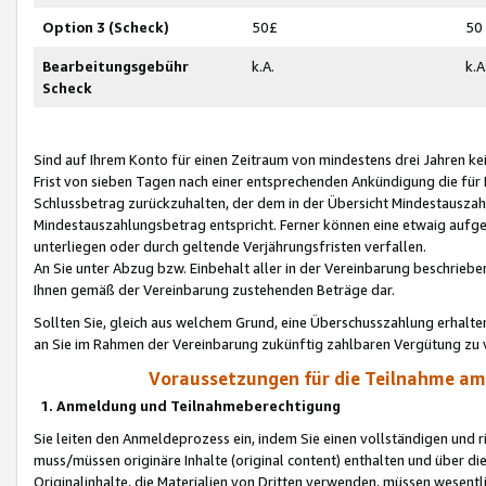
Option 3 (Scheck)
50£
50
Bearbeitungsgebühr
k.A.
k.A
Scheck
Sind auf Ihrem Konto für einen Zeitraum von mindestens drei Jahren kein
Frist von sieben Tagen nach einer entsprechenden Ankündigung die für
Schlussbetrag zurückzuhalten, der dem in der Übersicht Mindestausz
Mindestauszahlungsbetrag entspricht. Ferner können eine etwaig aufg
unterliegen oder durch geltende Verjährungsfristen verfallen.
An Sie unter Abzug bzw. Einbehalt aller in der Vereinbarung beschrieb
Ihnen gemäß der Vereinbarung zustehenden Beträge dar.
Sollten Sie, gleich aus welchem Grund, eine Überschusszahlung erhalte
an Sie im Rahmen der Vereinbarung zukünftig zahlbaren Vergütung zu 
Voraussetzungen für die Teilnahme a
1. Anmeldung und Teilnahmeberechtigung
Sie leiten den Anmeldeprozess ein, indem Sie einen vollständigen und 
muss/müssen originäre Inhalte (original content) enthalten und über d
Originalinhalte, die Materialien von Dritten verwenden, müssen wese