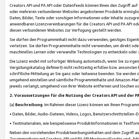
Creators API und PA API oder Datenfeeds können Ihnen den Zugriff auf D
oder mehreren verbundenen Websites angebotenen Produkte ermögliche
Daten, Bilder, Texte oder sonstigen Informationen oder Inhalte zuzugre
anwendbaren Lizenzvereinbarungen für die Creators API und PA API od
diesen verbundenen Websites zur Verfügung gestellt werden.
Sie dürfen den Programminhalt nicht dazu verwenden, geistiges Eigent
verletzen. Sie dürfen Programminhalte nicht verwenden, um direkt ode
maschinelles Lernen oder verwandte Technologien zu entwickeln oder zu
Die Lizenz endet mit sofortiger Wirkung automatisch, wenn Sie zu irg
Vergütungskatalog definiert) nicht rechtzeitig erfüllen bzw. ansonsten
schriftliche Mitteilung an Sie ganz oder teilweise beenden. Sie werden
umgehend einstellen und sämtliche Programminhalte und Amazon-Marke
jeweils verlangt, umgehend von Ihrer Website entfernen und löschen od
2. Voraussetzungen für die Nutzung der Creators API und der P
(a)
Beschreibung
. Im Rahmen dieser Lizenz können wir Ihnen Programmi
• Daten, Bilder, Audio-Dateien, Videos, Logos, Benutzerschnittstellen-
• Textmaterialien, wie beispielsweise Produktinformationen in Textfor
Neben den vorstehenden Produktwerbungsinhalten und dem Zugriff auf 
Zusammenhang mit Creators API und PA API Musterquellcodes und -bibli