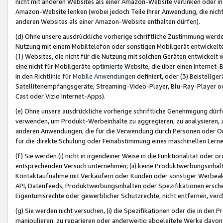
nicht mit anderen Websites als einer Amazon-Website verlinken oder i
Amazon-Website lenken (wobei jedoch Teile Ihrer Anwendung, die nich
anderen Websites als einer Amazon-Website enthalten dürfen).
(d) Ohne unsere ausdrückliche vorherige schriftliche Zustimmung werd
Nutzung mit einem Mobiltelefon oder sonstigen Mobilgerät entwickelt
(1) Websites, die nicht für die Nutzung mit solchen Geräten entwickelt
eine nicht für Mobilgeräte optimierte Website, die über einen Interne
in den
Richtlinie für Mobile Anwendungen
definiert, oder (3) Beistellge
Satellitenempfangsgeräte, Streaming-Video-Player, Blu-Ray-Player ode
Cast oder Vizio Internet-Apps).
(e) Ohne unsere ausdrückliche vorherige schriftliche Genehmigung dürfe
verwenden, um Produkt-Werbeinhalte zu aggregieren, zu analysieren, 
anderen Anwendungen, die für die Verwendung durch Personen oder Or
für die direkte Schulung oder Feinabstimmung eines maschinellen Lern
(f) Sie werden (i) nicht in irgendeiner Weise in die Funktionalität ode
entsprechenden Versuch unternehmen; (ii) keine Produktwerbungsinha
Kontaktaufnahme mit Verkäufern oder Kunden oder sonstiger Werbeaktiv
API, Datenfeeds, Produktwerbungsinhalten oder Spezifikationen erschei
Eigentumsrechte oder gewerblicher Schutzrechte, nicht entfernen, verd
(g) Sie werden nicht versuchen, (i) die Spezifikationen oder die in de
manipulieren, zu reparieren oder anderweitig abgeleitete Werke davon z