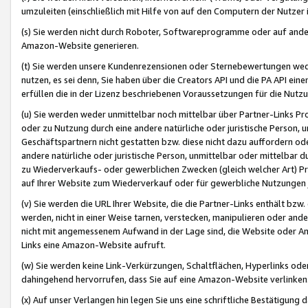
umzuleiten (einschließlich mit Hilfe von auf den Computern der Nutzer i
(s) Sie werden nicht durch Roboter, Softwareprogramme oder auf andere
Amazon-Website generieren.
(t) Sie werden unsere Kundenrezensionen oder Sternebewertungen wed
nutzen, es sei denn, Sie haben über die Creators API und die PA API e
erfüllen die in der Lizenz beschriebenen Voraussetzungen für die Nutzu
(u) Sie werden weder unmittelbar noch mittelbar über Partner-Links P
oder zu Nutzung durch eine andere natürliche oder juristische Person,
Geschäftspartnern nicht gestatten bzw. diese nicht dazu auffordern od
andere natürliche oder juristische Person, unmittelbar oder mittelbar
zu Wiederverkaufs- oder gewerblichen Zwecken (gleich welcher Art) 
auf Ihrer Website zum Wiederverkauf oder für gewerbliche Nutzungen 
(v) Sie werden die URL Ihrer Website, die die Partner-Links enthält b
werden, nicht in einer Weise tarnen, verstecken, manipulieren oder and
nicht mit angemessenem Aufwand in der Lage sind, die Website oder A
Links eine Amazon-Website aufruft.
(w) Sie werden keine Link-Verkürzungen, Schaltflächen, Hyperlinks ode
dahingehend hervorrufen, dass Sie auf eine Amazon-Website verlinken
(x) Auf unser Verlangen hin legen Sie uns eine schriftliche Bestätigung