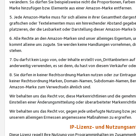
verändern. So dürfen Sie beispielsweise nicht die Proportionen, Farb
Marke hinzufügen bzw. Elemente aus einer Amazon-Marke entfernen.
5. Jede Amazon-Marke muss für sich alleine in ihrer Gesamtheit darge
grafischen oder Textelementen muss ein hinreichender Abstand gegebe
platzieren, der die Lesbarkeit oder Darstellung dieser Amazon-Marke b
6. Alle Rechte an den Amazon-Marken sind unser alleiniges Eigentum, 
kommt alleine uns zugute. Sie werden keine Handlungen vornehmen, 
stehen.
7. Du darfst kein Logo von, oder Inhalte erstellt von,
Drittanbietern au
anderweitig verwenden, es sei denn, du hast von diesem Verkäufer oder
8. Sie dürfen in keiner Rechtsordnung Marken nutzen oder zur Eintragu
keiner Rechtsordnung Marken, Domain-Namen, Subdomain-Namen, Benu
Amazon-Marke zum Verwechseln ähnlich sind.
Wir behalten uns das Recht vor, diese Markenrichtlinien und die gene
Einstellen einer Änderungsmitteilung oder überarbeiteter Markenricht
Wir behalten uns das Recht vor, gegen jede unbefugte Nutzung bzw. jede 
unserem alleinigen Ermessen angemessene Maßnahmen zu ergreifen.
IP-Lizenz- und Nutzungsan
Diese Lizenz regelt Ihre Nutzung von Programminhalten im Zusammen