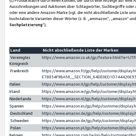
(c) Produktkäufe durch einen Kunden, der durch eine Anzeige auf eine 
Ausschreibungen und Auktionen über Schlagwörter, Suchbegriffe oder 
oder eine andere Amazon-Marke (vgl. die nicht abschließende Liste un
buchstabierte Varianten dieser Wörter (z. B. „ammazon“, „amaozn“ und „
Suchplatzierung
”);
Land
Nicht abschließende Liste der Marken
Vereinigtes
https://www.amazon.co.uk/gp/feature.html?ie=U
Königreich
Frankreich
https://www.amazon.fr/gp/help/customer/displa
E78834F9BA58__SECTION_64DE0ED1D744420E9
Italien
https://www.amazon.it/gp/help/customer/display
Irland
https://www.amazon.ie/gp/help/customer/displa
Niederlande
https://www.amazon.nl/gp/help/customer/display
Spanien
https://www.amazon.es/gp/help/customer/display
Deutschland
https://www.amazon.de/gp/help/customer/displa
Schweden
https://www.amazon.de/gp/help/customer/displa
Polen
https://www.amazon.pl/gp/help/customer/display
Belgien
https://www.amazon.com.be/gp/help/customer/d