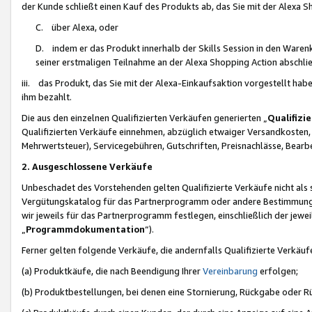
der Kunde schließt einen Kauf des Produkts ab, das Sie mit der Alexa 
C. über Alexa, oder
D. indem er das Produkt innerhalb der Skills Session in den Waren
seiner erstmaligen Teilnahme an der Alexa Shopping Action abschlie
iii. das Produkt, das Sie mit der Alexa-Einkaufsaktion vorgestellt ha
ihm bezahlt.
Die aus den einzelnen Qualifizierten Verkäufen generierten „
Qualifizi
Qualifizierten Verkäufe einnehmen, abzüglich etwaiger Versandkosten
Mehrwertsteuer), Servicegebühren, Gutschriften, Preisnachlässe, Bear
2. Ausgeschlossene Verkäufe
Unbeschadet des Vorstehenden gelten Qualifizierte Verkäufe nicht als
Vergütungskatalog für das Partnerprogramm oder andere Bestimmungen,
wir jeweils für das Partnerprogramm festlegen, einschließlich der jewe
„
Programmdokumentation
“).
Ferner gelten folgende Verkäufe, die andernfalls Qualifizierte Verkä
(a) Produktkäufe, die nach Beendigung Ihrer
Vereinbarung
erfolgen;
(b) Produktbestellungen, bei denen eine Stornierung, Rückgabe oder R