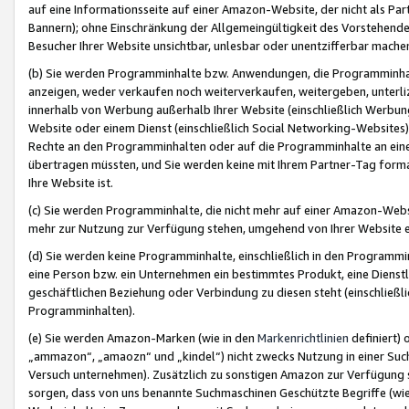
auf eine Informationsseite auf einer Amazon-Website, der nicht als Part
Bannern); ohne Einschränkung der Allgemeingültigkeit des Vorstehende
Besucher Ihrer Website unsichtbar, unlesbar oder unentzifferbar mache
(b) Sie werden Programminhalte bzw. Anwendungen, die Programminhalt
anzeigen, weder verkaufen noch weiterverkaufen, weitergeben, unterli
innerhalb von Werbung außerhalb Ihrer Website (einschließlich Werbun
Website oder einem Dienst (einschließlich Social Networking-Website
Rechte an den Programminhalten oder auf die Programminhalte an eine a
übertragen müssten, und Sie werden keine mit Ihrem Partner-Tag formati
Ihre Website ist.
(c) Sie werden Programminhalte, die nicht mehr auf einer Amazon-Websit
mehr zur Nutzung zur Verfügung stehen, umgehend von Ihrer Website e
(d) Sie werden keine Programminhalte, einschließlich in den Programmin
eine Person bzw. ein Unternehmen ein bestimmtes Produkt, eine Dienstle
geschäftlichen Beziehung oder Verbindung zu diesen steht (einschließli
Programminhalten).
(e) Sie werden Amazon-Marken (wie in den
Markenrichtlinien
definiert) 
„ammazon“, „amaozn“ und „kindel“) nicht zwecks Nutzung in einer Suc
Versuch unternehmen). Zusätzlich zu sonstigen Amazon zur Verfügung 
sorgen, dass von uns benannte Suchmaschinen Geschützte Begriffe (wie 