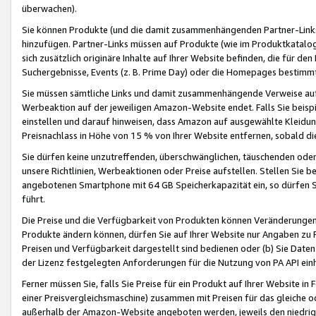
überwachen).
Sie können Produkte (und die damit zusammenhängenden Partner-Links)
hinzufügen. Partner-Links müssen auf Produkte (wie im Produktkatalog de
sich zusätzlich originäre Inhalte auf Ihrer Website befinden, die für 
Suchergebnisse, Events (z. B. Prime Day) oder die Homepages bestimmte
Sie müssen sämtliche Links und damit zusammenhängende Verweise auf z
Werbeaktion auf der jeweiligen Amazon-Website endet. Falls Sie beisp
einstellen und darauf hinweisen, dass Amazon auf ausgewählte Kleidun
Preisnachlass in Höhe von 15 % von Ihrer Website entfernen, sobald di
Sie dürfen keine unzutreffenden, überschwänglichen, täuschenden od
unsere Richtlinien, Werbeaktionen oder Preise aufstellen. Stellen Sie 
angebotenen Smartphone mit 64 GB Speicherkapazität ein, so dürfen S
führt.
Die Preise und die Verfügbarkeit von Produkten können Veränderungen 
Produkte ändern können, dürfen Sie auf Ihrer Website nur Angaben zu P
Preisen und Verfügbarkeit dargestellt sind bedienen oder (b) Sie Daten
der Lizenz festgelegten Anforderungen für die Nutzung von PA API einh
Ferner müssen Sie, falls Sie Preise für ein Produkt auf Ihrer Website in 
einer Preisvergleichsmaschine) zusammen mit Preisen für das gleiche o
außerhalb der Amazon-Website angeboten werden, jeweils den niedrigst