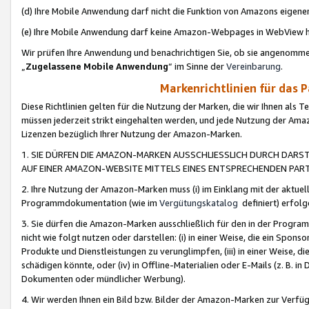
(d) Ihre Mobile Anwendung darf nicht die Funktion von Amazons eige
(e) Ihre Mobile Anwendung darf keine Amazon-Webpages in WebView 
Wir prüfen Ihre Anwendung und benachrichtigen Sie, ob sie angenomm
„
Zugelassene Mobile Anwendung
“ im Sinne der
Vereinbarung
.
Markenrichtlinien für das 
Diese Richtlinien gelten für die Nutzung der Marken, die wir Ihnen als 
müssen jederzeit strikt eingehalten werden, und jede Nutzung der Ama
Lizenzen bezüglich Ihrer Nutzung der Amazon-Marken.
1. SIE DÜRFEN DIE AMAZON-MARKEN AUSSCHLIESSLICH DURCH DARS
AUF EINER AMAZON-WEBSITE MITTELS EINES ENTSPRECHENDEN PART
2. Ihre Nutzung der Amazon-Marken muss (i) im Einklang mit der aktuells
Programmdokumentation (wie im
Vergütungskatalog
definiert) erfolg
3. Sie dürfen die Amazon-Marken ausschließlich für den in der Progr
nicht wie folgt nutzen oder darstellen: (i) in einer Weise, die ein Spo
Produkte und Dienstleistungen zu verunglimpfen, (iii) in einer Weise
schädigen könnte, oder (iv) in Offline-Materialien oder E-Mails (z. B.
Dokumenten oder mündlicher Werbung).
4. Wir werden Ihnen ein Bild bzw. Bilder der Amazon-Marken zur Verfüg