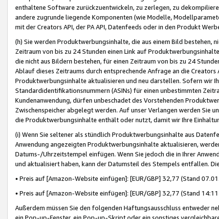
enthaltene Software zurückzuentwickeln, zu zerlegen, zu dekompilier
andere zugrunde liegende Komponenten (wie Modelle, Modellparameter
mit der Creators API, der PA API, Datenfeeds oder in den Produkt Werb
(h) Sie werden Produktwerbungsinhalte, die aus einem Bild bestehen, ni
Zeitraum von bis zu 24 Stunden einen Link auf Produktwerbungsinhalte
die nicht aus Bildern bestehen, für einen Zeitraum von bis zu 24 Stund
Ablauf dieses Zeitraums durch entsprechende Anfrage an die Creators 
Produktwerbungsinhalte aktualisieren und neu darstellen. Sofern wir Ih
Standardidentifikationsnummern (ASINs) für einen unbestimmten Zeitra
Kundenanwendung, dürfen unbeschadet des Vorstehenden Produktwerbu
Zwischenspeicher abgelegt werden. Auf unser Verlangen werden Sie un
die Produktwerbungsinhalte enthält oder nutzt, damit wir Ihre Einhalt
(i) Wenn Sie seltener als stündlich Produktwerbungsinhalte aus Datenfe
Anwendung angezeigten Produktwerbungsinhalte aktualisieren, werden 
Datums-/Uhrzeitstempel einfügen. Wenn Sie jedoch die in Ihrer Anwe
und aktualisiert haben, kann der Datumsteil des Stempels entfallen. Dies
• Preis auf [Amazon-Website einfügen]: [EUR/GBP] 32,77 (Stand 07.01.
• Preis auf [Amazon-Website einfügen]: [EUR/GBP] 32,77 (Stand 14:11 
Außerdem müssen Sie den folgenden Haftungsausschluss entweder neb
ein Pop-up-Fenster, ein Pop-up-Skript oder ein sonstiges vergleichba