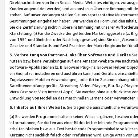
Direktnachrichten von Ihren Social-Media-Websites einfügen. vorausg
Kunden angemeldet werden) und ansonsten in Übereinstimmung mit der
stehen. Auf unser Verlangen stellen Sie uns repräsentative Mustermater
Bestimmungen eingehalten haben. Wir werden die Form und den Inhalt, di
Sie die Zertifizierung nicht in Übereinstimmung mit unserer Aufforderu
Klarstellung: (i) Für die Zwecke der geltenden Marketinggesetze (z. 
von 1991 und ähnlicher oder Nachfolgegesetze) sind Sie der „Absender“ j
Gesetze und Standards und Best Practices der Marketingbranche für 
5. Verbreitung von Partner-Links über Software und Geräte
Sie
nutzen bzw. keine Verlinkungen auf eine Amazon-Website wie nachsteh
Software-Applikationen (z. B. Browser Plug-ins, Browser Helper Objec
ein Endnutzer installieren und ausführen kann) und Geräten, einschlie
Zugelassenen Mobilen Anwendungen); oder (b) im Zusammenhang mit bzw.
Satellitenempfangsgeräte, Streaming-Video-Playern, Blu-Ray-Playern 
Viera Cast oder Vizio Internet Apps). Sie werden ohne ausdrückliche v
Entwicklung von Modellen des maschinellen Lernens oder verwandter 
6. Inhalte auf Ihrer Website
. Sie tragen die ausschließliche Verantwo
(a) Sie werden Programminhalte in keiner Weise ergänzen, löschen oder
Informationen; Sie dürfen aus einer Bilddatei bestehende Programminhal
erhalten bleiben bzw. aus Text bestehende Programminhalte so kürzen, 
Kürzung nicht sachlich falsch oder irreführend wird. Einige Arten von L