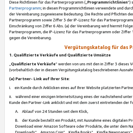
Diese Richtlinien für das Partnerprogramm („
Programmrichtlinien
“)
Partnerprogramm
; in diesen Programmrichtlinien verwendete und durch
der Vereinbarung zugewiesene Bedeutung. Die Rechte und Pflichten de
Partnerprogramm sowie Ziffer 3 der IP-Lizenz für das Partnerprogram
Einschränkung von Ziffer 6 Abs. (a) der Vereinbarung wird hiermit Fol
Partnerprogramm, die IP-Lizenz für das Partnerprogramm oder Ziffer 1
gegen die Vereinbarung.
Vergütungskatalog für das 
1. Qualifizierte Verkäufe und Qualifizierte Umsätze
„
Qualifizierte Verkäufe
“ werden von uns mit den in Ziffer 3 diese
(vorbehaltlich der in diesem Vergütungskatalog beschriebenen Ausnah
(a) Partner- Link auf Ihrer Site
:
i. ein Kunde durch Anklicken eines auf Ihrer Website platzierten Part
ii. während einer einzigen Internetsitzung eines der nachstehend unter (i)
Kunde den Partner-Link anklickt und mit dem zuerst eintretenden der f
A. Ablauf von 24 Stunden seit dem Klick,
B. der Kunde bestellt ein Produkt, mit Ausnahme eines digitalen P
Download einer Amazon Software oder Produkte, die unter dem N
Downloads“, „Amazon Coin“, „Kindle Books“, „Kindle Newspapers“, „