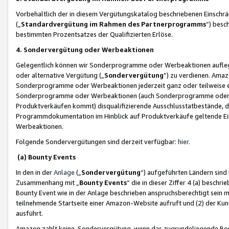
Vorbehaltlich der in diesem Vergütungskatalog beschriebenen Einschr
(„
Standardvergütung im Rahmen des Partnerprogramms
“) besc
bestimmten Prozentsatzes der Qualifizierten Erlöse.
4. Sondervergütung oder Werbeaktionen
Gelegentlich können wir Sonderprogramme oder Werbeaktionen auflegen,
oder alternative Vergütung („
Sondervergütung
”) zu verdienen. Amazo
Sonderprogramme oder Werbeaktionen jederzeit ganz oder teilweise einz
Sonderprogramme oder Werbeaktionen (auch Sonderprogramme oder We
Produktverkäufen kommt) disqualifizierende Ausschlusstatbestände, di
Programmdokumentation im Hinblick auf Produktverkäufe geltende E
Werbeaktionen.
Folgende Sondervergütungen sind derzeit verfügbar:
hier
.
(a) Bounty Events
In den in der
Anlage
(„
Sondervergütung
“) aufgeführten Ländern sind
Zusammenhang mit „
Bounty Events
“ die in dieser Ziffer 4 (a) besch
Bounty Event wie in der Anlage beschrieben anspruchsberechtigt sein mu
teilnehmende Startseite einer Amazon-Website aufruft und (2) der Kun
ausführt.
Amazon zahlt keine Sondervergütung, wenn das zugrundeliegende Boun