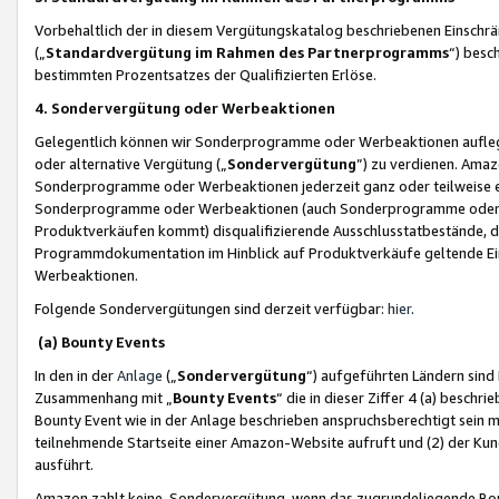
Vorbehaltlich der in diesem Vergütungskatalog beschriebenen Einschr
(„
Standardvergütung im Rahmen des Partnerprogramms
“) besc
bestimmten Prozentsatzes der Qualifizierten Erlöse.
4. Sondervergütung oder Werbeaktionen
Gelegentlich können wir Sonderprogramme oder Werbeaktionen auflegen,
oder alternative Vergütung („
Sondervergütung
”) zu verdienen. Amazo
Sonderprogramme oder Werbeaktionen jederzeit ganz oder teilweise einz
Sonderprogramme oder Werbeaktionen (auch Sonderprogramme oder We
Produktverkäufen kommt) disqualifizierende Ausschlusstatbestände, di
Programmdokumentation im Hinblick auf Produktverkäufe geltende E
Werbeaktionen.
Folgende Sondervergütungen sind derzeit verfügbar:
hier
.
(a) Bounty Events
In den in der
Anlage
(„
Sondervergütung
“) aufgeführten Ländern sind
Zusammenhang mit „
Bounty Events
“ die in dieser Ziffer 4 (a) besch
Bounty Event wie in der Anlage beschrieben anspruchsberechtigt sein mu
teilnehmende Startseite einer Amazon-Website aufruft und (2) der Kun
ausführt.
Amazon zahlt keine Sondervergütung, wenn das zugrundeliegende Boun