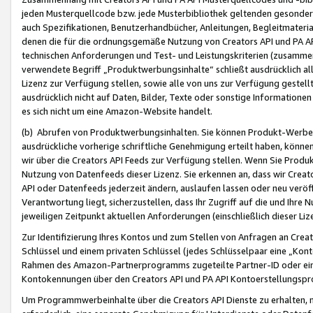
jeden Musterquellcode bzw. jede Musterbibliothek geltenden gesonder
auch Spezifikationen, Benutzerhandbücher, Anleitungen, Begleitmaterial
denen die für die ordnungsgemäße Nutzung von Creators API und PA A
technischen Anforderungen und Test- und Leistungskriterien (zusammen
verwendete Begriff „Produktwerbungsinhalte“ schließt ausdrücklich al
Lizenz zur Verfügung stellen, sowie alle von uns zur Verfügung gestel
ausdrücklich nicht auf Daten, Bilder, Texte oder sonstige Informatione
es sich nicht um eine Amazon-Website handelt.
(b) Abrufen von Produktwerbungsinhalten. Sie können Produkt-Werbein
ausdrückliche vorherige schriftliche Genehmigung erteilt haben, könn
wir über die Creators API Feeds zur Verfügung stellen. Wenn Sie Produk
Nutzung von Datenfeeds dieser Lizenz. Sie erkennen an, dass wir Creat
API oder Datenfeeds jederzeit ändern, auslaufen lassen oder neu veröffe
Verantwortung liegt, sicherzustellen, dass Ihr Zugriff auf die und Ihr
jeweiligen Zeitpunkt aktuellen Anforderungen (einschließlich dieser Liz
Zur Identifizierung Ihres Kontos und zum Stellen von Anfragen an Crea
Schlüssel und einem privaten Schlüssel (jedes Schlüsselpaar eine „Kon
Rahmen des Amazon-Partnerprogramms zugeteilte Partner-ID oder ein
Kontokennungen über den Creators API und PA API Kontoerstellungspro
Um Programmwerbeinhalte über die Creators API Dienste zu erhalten, m