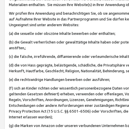
Materialien enthalten. Sie müssen Ihre Website(s) in Ihrer Anwendung ide
Wir prüfen Ihre Anwendung und benachrichtigen Sie, ob sie angenommen
auf Aufnahme Ihrer Website in das Partnerprogramm und Sie dürfen kei
Ungeeignet sind unter anderem Websites:
(a) die sexuelle oder obszöne Inhalte bewerben oder enthalten;
(b) die Gewalt verherrlichen oder gewalttätige Inhalte haben oder pot
anstiften,;
(c) die falsche, irreführende, diffamierende oder verleumderische Inha
(d) die von Hass geprägte, belästigende, schädliche, die Privatsphäre v
Herkunft, Hautfarbe, Geschlecht, Religion, Nationalität, Behinderung, 
(e) die rechtswidrige Handlungen bewerben oder ausführen;
(f) sich an Kinder richten oder wissentlich personenbezogene Daten vo
geltenden Gesetzen definiert) erheben, verwenden oder offenlegen, Vo
Regeln, Vorschriften, Anordnungen, Lizenzen, Genehmigungen, Richtlini
Entscheidungen oder andere Anforderungen einer zuständigen Regierung
Privacy Protection Act (15 U.S.C. §§ 6501-6506) oder Vorschriften, di
Internet erlassen wurden);
(g) die Marken von Amazon oder unseren verbundenen Unternehmen b