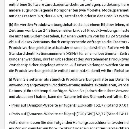
enthaltene Software zurückzuentwickeln, zu zerlegen, zu dekompilier
andere zugrunde liegende Komponenten (wie Modelle, Modellparameter
mit der Creators API, der PA API, Datenfeeds oder in den Produkt Werb
(h) Sie werden Produktwerbungsinhalte, die aus einem Bild bestehen, ni
Zeitraum von bis zu 24 Stunden einen Link auf Produktwerbungsinhalte
die nicht aus Bildern bestehen, für einen Zeitraum von bis zu 24 Stund
Ablauf dieses Zeitraums durch entsprechende Anfrage an die Creators 
Produktwerbungsinhalte aktualisieren und neu darstellen. Sofern wir Ih
Standardidentifikationsnummern (ASINs) für einen unbestimmten Zeitra
Kundenanwendung, dürfen unbeschadet des Vorstehenden Produktwerbu
Zwischenspeicher abgelegt werden. Auf unser Verlangen werden Sie un
die Produktwerbungsinhalte enthält oder nutzt, damit wir Ihre Einhalt
(i) Wenn Sie seltener als stündlich Produktwerbungsinhalte aus Datenfe
Anwendung angezeigten Produktwerbungsinhalte aktualisieren, werden 
Datums-/Uhrzeitstempel einfügen. Wenn Sie jedoch die in Ihrer Anwe
und aktualisiert haben, kann der Datumsteil des Stempels entfallen. Dies
• Preis auf [Amazon-Website einfügen]: [EUR/GBP] 32,77 (Stand 07.01.
• Preis auf [Amazon-Website einfügen]: [EUR/GBP] 32,77 (Stand 14:11 
Außerdem müssen Sie den folgenden Haftungsausschluss entweder neb
ein Pop-up-Fenster, ein Pop-up-Skript oder ein sonstiges vergleichba