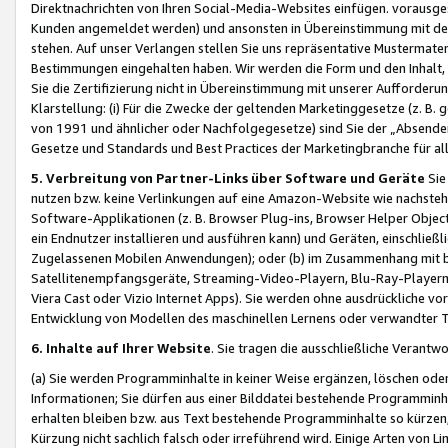
Direktnachrichten von Ihren Social-Media-Websites einfügen. vorausg
Kunden angemeldet werden) und ansonsten in Übereinstimmung mit der
stehen. Auf unser Verlangen stellen Sie uns repräsentative Mustermater
Bestimmungen eingehalten haben. Wir werden die Form und den Inhalt, di
Sie die Zertifizierung nicht in Übereinstimmung mit unserer Aufforderu
Klarstellung: (i) Für die Zwecke der geltenden Marketinggesetze (z. 
von 1991 und ähnlicher oder Nachfolgegesetze) sind Sie der „Absender“ j
Gesetze und Standards und Best Practices der Marketingbranche für 
5. Verbreitung von Partner-Links über Software und Geräte
Sie
nutzen bzw. keine Verlinkungen auf eine Amazon-Website wie nachsteh
Software-Applikationen (z. B. Browser Plug-ins, Browser Helper Objec
ein Endnutzer installieren und ausführen kann) und Geräten, einschlie
Zugelassenen Mobilen Anwendungen); oder (b) im Zusammenhang mit bzw.
Satellitenempfangsgeräte, Streaming-Video-Playern, Blu-Ray-Playern 
Viera Cast oder Vizio Internet Apps). Sie werden ohne ausdrückliche v
Entwicklung von Modellen des maschinellen Lernens oder verwandter 
6. Inhalte auf Ihrer Website
. Sie tragen die ausschließliche Verantwo
(a) Sie werden Programminhalte in keiner Weise ergänzen, löschen oder
Informationen; Sie dürfen aus einer Bilddatei bestehende Programminhal
erhalten bleiben bzw. aus Text bestehende Programminhalte so kürzen, 
Kürzung nicht sachlich falsch oder irreführend wird. Einige Arten von L