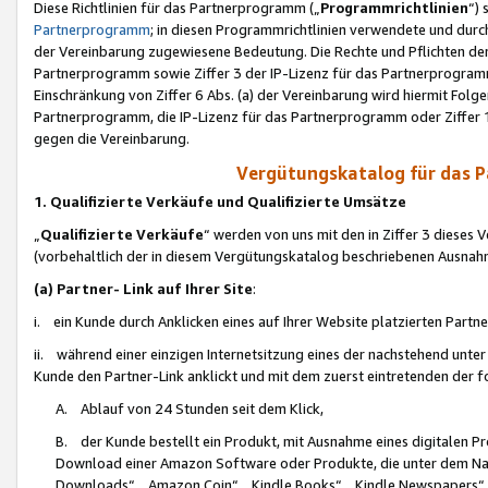
Diese Richtlinien für das Partnerprogramm („
Programmrichtlinien
“)
Partnerprogramm
; in diesen Programmrichtlinien verwendete und durch
der Vereinbarung zugewiesene Bedeutung. Die Rechte und Pflichten de
Partnerprogramm sowie Ziffer 3 der IP-Lizenz für das Partnerprogram
Einschränkung von Ziffer 6 Abs. (a) der Vereinbarung wird hiermit Fol
Partnerprogramm, die IP-Lizenz für das Partnerprogramm oder Ziffer 1
gegen die Vereinbarung.
Vergütungskatalog für das 
1. Qualifizierte Verkäufe und Qualifizierte Umsätze
„
Qualifizierte Verkäufe
“ werden von uns mit den in Ziffer 3 diese
(vorbehaltlich der in diesem Vergütungskatalog beschriebenen Ausnah
(a) Partner- Link auf Ihrer Site
:
i. ein Kunde durch Anklicken eines auf Ihrer Website platzierten Part
ii. während einer einzigen Internetsitzung eines der nachstehend unter (i)
Kunde den Partner-Link anklickt und mit dem zuerst eintretenden der f
A. Ablauf von 24 Stunden seit dem Klick,
B. der Kunde bestellt ein Produkt, mit Ausnahme eines digitalen P
Download einer Amazon Software oder Produkte, die unter dem N
Downloads“, „Amazon Coin“, „Kindle Books“, „Kindle Newspapers“, „