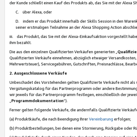
der Kunde schließt einen Kauf des Produkts ab, das Sie mit der Alexa 
C. über Alexa, oder
D. indem er das Produkt innerhalb der Skills Session in den Waren
seiner erstmaligen Teilnahme an der Alexa Shopping Action abschlie
iii. das Produkt, das Sie mit der Alexa-Einkaufsaktion vorgestellt ha
ihm bezahlt.
Die aus den einzelnen Qualifizierten Verkäufen generierten „
Qualifizi
Qualifizierten Verkäufe einnehmen, abzüglich etwaiger Versandkosten
Mehrwertsteuer), Servicegebühren, Gutschriften, Preisnachlässe, Bear
2. Ausgeschlossene Verkäufe
Unbeschadet des Vorstehenden gelten Qualifizierte Verkäufe nicht als
Vergütungskatalog für das Partnerprogramm oder andere Bestimmungen,
wir jeweils für das Partnerprogramm festlegen, einschließlich der jewe
„
Programmdokumentation
“).
Ferner gelten folgende Verkäufe, die andernfalls Qualifizierte Verkä
(a) Produktkäufe, die nach Beendigung Ihrer
Vereinbarung
erfolgen;
(b) Produktbestellungen, bei denen eine Stornierung, Rückgabe oder R