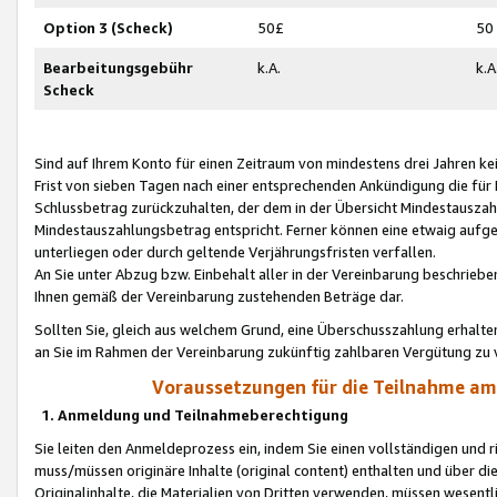
Option 3 (Scheck)
50£
50
Bearbeitungsgebühr
k.A.
k.A
Scheck
Sind auf Ihrem Konto für einen Zeitraum von mindestens drei Jahren kein
Frist von sieben Tagen nach einer entsprechenden Ankündigung die für
Schlussbetrag zurückzuhalten, der dem in der Übersicht Mindestausz
Mindestauszahlungsbetrag entspricht. Ferner können eine etwaig aufg
unterliegen oder durch geltende Verjährungsfristen verfallen.
An Sie unter Abzug bzw. Einbehalt aller in der Vereinbarung beschrieb
Ihnen gemäß der Vereinbarung zustehenden Beträge dar.
Sollten Sie, gleich aus welchem Grund, eine Überschusszahlung erhalte
an Sie im Rahmen der Vereinbarung zukünftig zahlbaren Vergütung zu 
Voraussetzungen für die Teilnahme a
1. Anmeldung und Teilnahmeberechtigung
Sie leiten den Anmeldeprozess ein, indem Sie einen vollständigen und 
muss/müssen originäre Inhalte (original content) enthalten und über d
Originalinhalte, die Materialien von Dritten verwenden, müssen wese