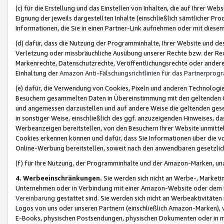
(c) für die Erstellung und das Einstellen von Inhalten, die auf Ihrer We
Eignung der jeweils dargestellten Inhalte (einschließlich sämtlicher 
Informationen, die Sie in einen Partner-Link aufnehmen oder mit diese
(d) dafür, dass die Nutzung der Programminhalte, Ihrer Website und des 
Verletzung oder missbräuchliche Ausübung unserer Rechte bzw. der Recht
Markenrechte, Datenschutzrechte, Veröffentlichungsrechte oder anderer
Einhaltung der
Amazon Anti-Fälschungsrichtlinien für das Partnerpro
(e) dafür, die Verwendung von Cookies, Pixeln und anderen Technologien
Besuchern gesammelten Daten in Übereinstimmung mit den geltenden Ge
und angemessen darzustellen und auf andere Weise die geltenden geset
in sonstiger Weise, einschließlich des ggf. anzuzeigenden Hinweises, d
Werbeanzeigen bereitstellen, von den Besuchern Ihrer Website unmitte
Cookies erkennen können und dafür, dass Sie Informationen über die v
Online-Werbung bereitstellen, soweit nach den anwendbaren gesetzlic
(f) für Ihre Nutzung, der Programminhalte und der Amazon-Marken, u
4. Werbeeinschränkungen.
Sie werden sich nicht an Werbe-, Market
Unternehmen oder in Verbindung mit einer Amazon-Website oder dem Pa
Vereinbarung
gestattet sind. Sie werden sich nicht an Werbeaktivitäten
Logos von uns oder unseren Partnern (einschließlich Amazon-Marken), 
E-Books, physischen Postsendungen, physischen Dokumenten oder in 