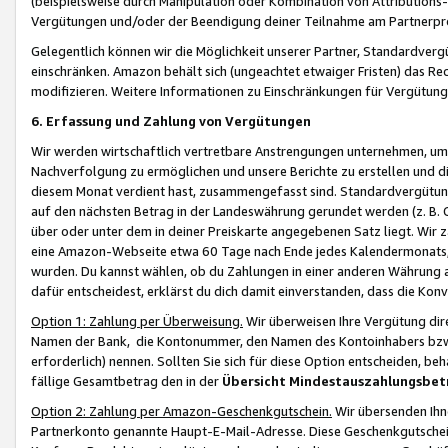
(beispielsweise durch Manipulation oder Kombination von Attributions-
Vergütungen und/oder der Beendigung deiner Teilnahme am Partnerp
Gelegentlich können wir die Möglichkeit unserer Partner, Standardv
einschränken. Amazon behält sich (ungeachtet etwaiger Fristen) das Re
modifizieren. Weitere Informationen zu Einschränkungen für Vergütung
6. Erfassung und Zahlung von Vergütungen
Wir werden wirtschaftlich vertretbare Anstrengungen unternehmen, um 
Nachverfolgung zu ermöglichen und unsere Berichte zu erstellen und di
diesem Monat verdient hast, zusammengefasst sind. Standardvergütung
auf den nächsten Betrag in der Landeswährung gerundet werden (z. B. C
über oder unter dem in deiner Preiskarte angegebenen Satz liegt. Wir
eine Amazon-Webseite etwa 60 Tage nach Ende jedes Kalendermonats, i
wurden. Du kannst wählen, ob du Zahlungen in einer anderen Währung
dafür entscheidest, erklärst du dich damit einverstanden, dass die K
Option 1: Zahlung per Überweisung.
Wir überweisen Ihre Vergütung dir
Namen der Bank, die Kontonummer, den Namen des Kontoinhabers bzw. a
erforderlich) nennen. Sollten Sie sich für diese Option entscheiden, be
fällige Gesamtbetrag den in der
Übersicht Mindestauszahlungsbet
Option 2: Zahlung per Amazon-Geschenkgutschein.
Wir übersenden Ihne
Partnerkonto genannte Haupt-E-Mail-Adresse. Diese Geschenkgutschei