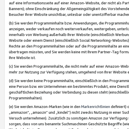
auf eine Informationsseite auf einer Amazon-Website, der nicht als Part
Bannern); ohne Einschränkung der Allgemeingültigkeit des Vorstehende
Besucher Ihrer Website unsichtbar, unlesbar oder unentzifferbar mache
(b) Sie werden Programminhalte bzw. Anwendungen, die Programminhalt
anzeigen, weder verkaufen noch weiterverkaufen, weitergeben, unterli
innerhalb von Werbung außerhalb Ihrer Website (einschließlich Werbun
Website oder einem Dienst (einschließlich Social Networking-Website
Rechte an den Programminhalten oder auf die Programminhalte an eine a
übertragen müssten, und Sie werden keine mit Ihrem Partner-Tag formati
Ihre Website ist.
(c) Sie werden Programminhalte, die nicht mehr auf einer Amazon-Websit
mehr zur Nutzung zur Verfügung stehen, umgehend von Ihrer Website e
(d) Sie werden keine Programminhalte, einschließlich in den Programmin
eine Person bzw. ein Unternehmen ein bestimmtes Produkt, eine Dienstle
geschäftlichen Beziehung oder Verbindung zu diesen steht (einschließli
Programminhalten).
(e) Sie werden Amazon-Marken (wie in den
Markenrichtlinien
definiert) 
„ammazon“, „amaozn“ und „kindel“) nicht zwecks Nutzung in einer Suc
Versuch unternehmen). Zusätzlich zu sonstigen Amazon zur Verfügung 
sorgen, dass von uns benannte Suchmaschinen Geschützte Begriffe (wie 