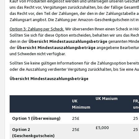
Kauf von Produkten eingelöst werden und unterliegen unseren Geschäf
uns das Recht vor, Vergütungen zurückzuhalten, bis der fällige Gesamt
das Recht vor, den Teil der Zahlungen, der den in der Zahlungstabelle 
Zahlungsart angibst. Die Zahlung per Amazon-Geschenkgutschein ist in
Option 3: Zahlung per Scheck.
Wir übersenden Ihnen einen Scheck in Höh
Sollten Sie sich für diese Option entscheiden, behalten wir uns das Rec
den in der
Übersicht Mindestauszahlungsbeträge
genannten Mindest
der
Übersicht Mindestauszahlungsbeträge
angegebene Bearbeitung
und Schweden nicht verfügbar.
Sollten Sie keine gültigen Informationen für die Zahlungsoption bereit
oder die Auszahlung verdienter Vergütung zurückhalten, bis Sie eine A
Übersicht Mindestauszahlungsbeträge
UK Maxium
UK
FR,
Minimum
un
Option 1 (Überweisung)
25£
25
£5,000
Option 2
25£
25
(Geschenkgutschein)