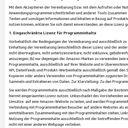
Mit dem Akzeptieren der Vereinbarung bzw. mit dem Aufrufen oder Nutz
Anwendungsprogrammierschnittstellen und anderer Tools (zusammen die
Texten und sonstigen Informationen und Inhalten in Bezug auf Produkte
nutzen können, erklären Sie sich damit einverstanden, an diese Lizenz 
1. Eingeschränkte Lizenz für Programminhalte
Vorbehaltlich der Bedingungen der Vereinbarung und ausschließlich z
Einhaltung der Vereinbarung (einschließlich dieser Lizenz und der ande
nicht übertragbare, nicht unterlizenzierbare, nicht exklusive, gebühren
anzuzeigen; (b) nur diejenigen der Amazon-Marken zu verwenden (wie in 
Programminhalte, ausschließlich auf Ihrer Website und in Übereinstimmu
API, Datenfeeds und Produkt-Werbeinhalte ausschließlich gemäß den Spe
Kopieren oder andere Verwenden von Programminhalten zugunsten Dri
Sammeln und Extrahieren von Daten. Zur Klarstellung: Zu den Program
Sie werden Programminhalte ausschließlich nach Maßgabe der Besti
hiermit eingeräumten Lizenz nutzen. Unbeschadet des Vorstehenden we
Umsätze auf eine Amazon-Website zu leiten, und werden Programminhal
Verbindung mit Programminhalten Besucher auf andere Websites als ein
unmittelbarem Zusammenhang mit den Programminhalten stehen, Links z
Nutzung der Programminhalte ausschließlich mit der betreffenden Pr
nicht mit einer anderen Webpage verlinken.