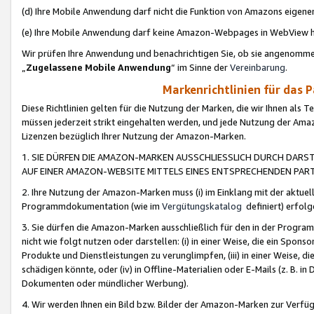
(d) Ihre Mobile Anwendung darf nicht die Funktion von Amazons eige
(e) Ihre Mobile Anwendung darf keine Amazon-Webpages in WebView 
Wir prüfen Ihre Anwendung und benachrichtigen Sie, ob sie angenomm
„
Zugelassene Mobile Anwendung
“ im Sinne der
Vereinbarung
.
Markenrichtlinien für das 
Diese Richtlinien gelten für die Nutzung der Marken, die wir Ihnen als 
müssen jederzeit strikt eingehalten werden, und jede Nutzung der Ama
Lizenzen bezüglich Ihrer Nutzung der Amazon-Marken.
1. SIE DÜRFEN DIE AMAZON-MARKEN AUSSCHLIESSLICH DURCH DARS
AUF EINER AMAZON-WEBSITE MITTELS EINES ENTSPRECHENDEN PART
2. Ihre Nutzung der Amazon-Marken muss (i) im Einklang mit der aktuells
Programmdokumentation (wie im
Vergütungskatalog
definiert) erfolg
3. Sie dürfen die Amazon-Marken ausschließlich für den in der Progr
nicht wie folgt nutzen oder darstellen: (i) in einer Weise, die ein Spo
Produkte und Dienstleistungen zu verunglimpfen, (iii) in einer Weise
schädigen könnte, oder (iv) in Offline-Materialien oder E-Mails (z. B.
Dokumenten oder mündlicher Werbung).
4. Wir werden Ihnen ein Bild bzw. Bilder der Amazon-Marken zur Verfüg