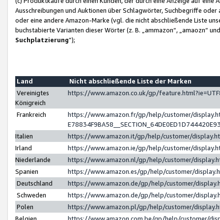
(c) Produktkäufe durch einen Kunden, der durch eine Anzeige auf eine 
Ausschreibungen und Auktionen über Schlagwörter, Suchbegriffe oder 
oder eine andere Amazon-Marke (vgl. die nicht abschließende Liste un
buchstabierte Varianten dieser Wörter (z. B. „ammazon“, „amaozn“ und „
Suchplatzierung
”);
Land
Nicht abschließende Liste der Marken
Vereinigtes
https://www.amazon.co.uk/gp/feature.html?ie=U
Königreich
Frankreich
https://www.amazon.fr/gp/help/customer/displa
E78834F9BA58__SECTION_64DE0ED1D744420E9
Italien
https://www.amazon.it/gp/help/customer/display
Irland
https://www.amazon.ie/gp/help/customer/displa
Niederlande
https://www.amazon.nl/gp/help/customer/display
Spanien
https://www.amazon.es/gp/help/customer/display
Deutschland
https://www.amazon.de/gp/help/customer/displa
Schweden
https://www.amazon.de/gp/help/customer/displa
Polen
https://www.amazon.pl/gp/help/customer/display
Belgien
https://www.amazon.com.be/gp/help/customer/d