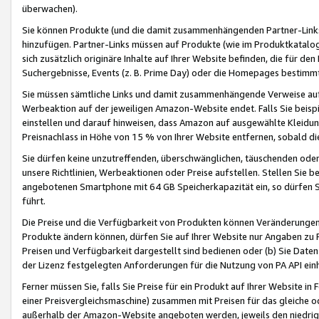
überwachen).
Sie können Produkte (und die damit zusammenhängenden Partner-Links)
hinzufügen. Partner-Links müssen auf Produkte (wie im Produktkatalog de
sich zusätzlich originäre Inhalte auf Ihrer Website befinden, die für 
Suchergebnisse, Events (z. B. Prime Day) oder die Homepages bestimmte
Sie müssen sämtliche Links und damit zusammenhängende Verweise auf z
Werbeaktion auf der jeweiligen Amazon-Website endet. Falls Sie beisp
einstellen und darauf hinweisen, dass Amazon auf ausgewählte Kleidun
Preisnachlass in Höhe von 15 % von Ihrer Website entfernen, sobald di
Sie dürfen keine unzutreffenden, überschwänglichen, täuschenden od
unsere Richtlinien, Werbeaktionen oder Preise aufstellen. Stellen Sie 
angebotenen Smartphone mit 64 GB Speicherkapazität ein, so dürfen S
führt.
Die Preise und die Verfügbarkeit von Produkten können Veränderungen 
Produkte ändern können, dürfen Sie auf Ihrer Website nur Angaben zu P
Preisen und Verfügbarkeit dargestellt sind bedienen oder (b) Sie Daten
der Lizenz festgelegten Anforderungen für die Nutzung von PA API einh
Ferner müssen Sie, falls Sie Preise für ein Produkt auf Ihrer Website in 
einer Preisvergleichsmaschine) zusammen mit Preisen für das gleiche o
außerhalb der Amazon-Website angeboten werden, jeweils den niedrigst