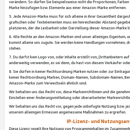
verändern. So dürfen Sie beispielsweise nicht die Proportionen, Farb
Marke hinzufügen bzw. Elemente aus einer Amazon-Marke entfernen.
5. Jede Amazon-Marke muss für sich alleine in ihrer Gesamtheit darge
grafischen oder Textelementen muss ein hinreichender Abstand gegebe
platzieren, der die Lesbarkeit oder Darstellung dieser Amazon-Marke b
6. Alle Rechte an den Amazon-Marken sind unser alleiniges Eigentum, 
kommt alleine uns zugute. Sie werden keine Handlungen vornehmen, 
stehen.
7. Du darfst kein Logo von, oder Inhalte erstellt von,
Drittanbietern au
anderweitig verwenden, es sei denn, du hast von diesem Verkäufer oder
8. Sie dürfen in keiner Rechtsordnung Marken nutzen oder zur Eintragu
keiner Rechtsordnung Marken, Domain-Namen, Subdomain-Namen, Benu
Amazon-Marke zum Verwechseln ähnlich sind.
Wir behalten uns das Recht vor, diese Markenrichtlinien und die gene
Einstellen einer Änderungsmitteilung oder überarbeiteter Markenricht
Wir behalten uns das Recht vor, gegen jede unbefugte Nutzung bzw. jede 
unserem alleinigen Ermessen angemessene Maßnahmen zu ergreifen.
IP-Lizenz- und Nutzungsan
Diese Lizenz regelt Ihre Nutzung von Programminhalten im Zusammen