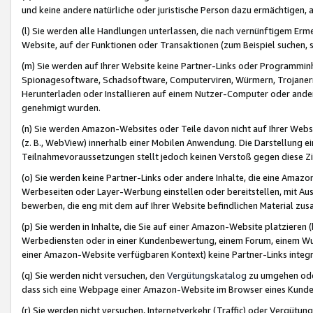
und keine andere natürliche oder juristische Person dazu ermächtigen, a
(l) Sie werden alle Handlungen unterlassen, die nach vernünftigem Erme
Website, auf der Funktionen oder Transaktionen (zum Beispiel suchen, s
(m) Sie werden auf Ihrer Website keine Partner-Links oder Programmin
Spionagesoftware, Schadsoftware, Computerviren, Würmern, Trojaner
Herunterladen oder Installieren auf einem Nutzer-Computer oder ande
genehmigt wurden.
(n) Sie werden Amazon-Websites oder Teile davon nicht auf Ihrer Websi
(z. B., WebView) innerhalb einer Mobilen Anwendung. Die Darstellung ein
Teilnahmevoraussetzungen stellt jedoch keinen Verstoß gegen diese Zif
(o) Sie werden keine Partner-Links oder andere Inhalte, die eine Am
Werbeseiten oder Layer-Werbung einstellen oder bereitstellen, mit Au
bewerben, die eng mit dem auf Ihrer Website befindlichen Material z
(p) Sie werden in Inhalte, die Sie auf einer Amazon-Website platzier
Werbediensten oder in einer Kundenbewertung, einem Forum, einem Wun
einer Amazon-Website verfügbaren Kontext) keine Partner-Links integr
(q) Sie werden nicht versuchen, den
Vergütungskatalog
zu umgehen oder
dass sich eine Webpage einer Amazon-Website im Browser eines Kunden 
(r) Sie werden nicht versuchen, Internetverkehr (Traffic) oder Vergü