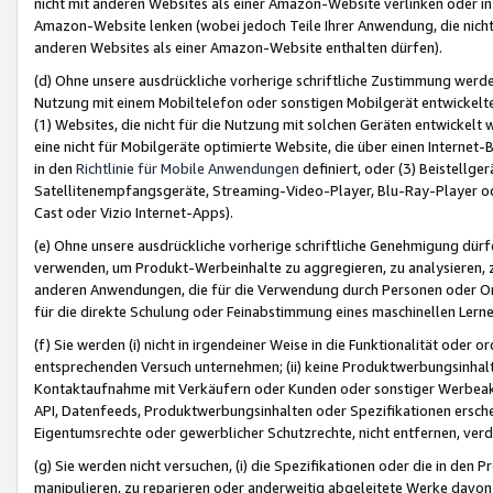
nicht mit anderen Websites als einer Amazon-Website verlinken oder i
Amazon-Website lenken (wobei jedoch Teile Ihrer Anwendung, die nich
anderen Websites als einer Amazon-Website enthalten dürfen).
(d) Ohne unsere ausdrückliche vorherige schriftliche Zustimmung werd
Nutzung mit einem Mobiltelefon oder sonstigen Mobilgerät entwickelt
(1) Websites, die nicht für die Nutzung mit solchen Geräten entwickelt
eine nicht für Mobilgeräte optimierte Website, die über einen Interne
in den
Richtlinie für Mobile Anwendungen
definiert, oder (3) Beistellge
Satellitenempfangsgeräte, Streaming-Video-Player, Blu-Ray-Player ode
Cast oder Vizio Internet-Apps).
(e) Ohne unsere ausdrückliche vorherige schriftliche Genehmigung dürfe
verwenden, um Produkt-Werbeinhalte zu aggregieren, zu analysieren, 
anderen Anwendungen, die für die Verwendung durch Personen oder Or
für die direkte Schulung oder Feinabstimmung eines maschinellen Lern
(f) Sie werden (i) nicht in irgendeiner Weise in die Funktionalität ode
entsprechenden Versuch unternehmen; (ii) keine Produktwerbungsinha
Kontaktaufnahme mit Verkäufern oder Kunden oder sonstiger Werbeaktiv
API, Datenfeeds, Produktwerbungsinhalten oder Spezifikationen erschei
Eigentumsrechte oder gewerblicher Schutzrechte, nicht entfernen, verd
(g) Sie werden nicht versuchen, (i) die Spezifikationen oder die in de
manipulieren, zu reparieren oder anderweitig abgeleitete Werke davon z