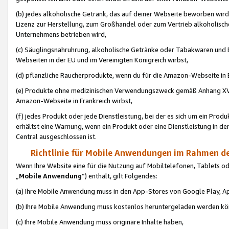
(b) jedes alkoholische Getränk, das auf deiner Webseite beworben wird
Lizenz zur Herstellung, zum Großhandel oder zum Vertrieb alkoholisch
Unternehmens betrieben wird,
(c) Säuglingsnahruhrung, alkoholische Getränke oder Tabakwaren und E
Webseiten in der EU und im Vereinigten Königreich wirbst,
(d) pflanzliche Raucherprodukte, wenn du für die Amazon-Webseite in B
(e) Produkte ohne medizinischen Verwendungszweck gemäß Anhang XVI 
Amazon-Webseite in Frankreich wirbst,
(f) jedes Produkt oder jede Dienstleistung, bei der es sich um ein Prod
erhältst eine Warnung, wenn ein Produkt oder eine Dienstleistung in de
Central ausgeschlossen ist.
Richtlinie für Mobile Anwendungen im Rahmen de
Wenn Ihre Website eine für die Nutzung auf Mobiltelefonen, Tablets 
„
Mobile Anwendung
“) enthält, gilt Folgendes:
(a) Ihre Mobile Anwendung muss in den App-Stores von Google Play, A
(b) Ihre Mobile Anwendung muss kostenlos heruntergeladen werden könn
(c) Ihre Mobile Anwendung muss originäre Inhalte haben,