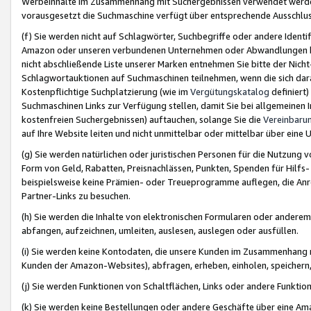
Werbeinhalte im Zusammenhang mit Suchergebnissen verwendet werden,
vorausgesetzt die Suchmaschine verfügt über entsprechende Ausschlu
(f) Sie werden nicht auf Schlagwörter, Suchbegriffe oder andere Ident
Amazon oder unseren verbundenen Unternehmen oder Abwandlungen bzw
nicht abschließende Liste unserer Marken entnehmen Sie bitte der Nich
Schlagwortauktionen auf Suchmaschinen teilnehmen, wenn die sich da
Kostenpflichtige Suchplatzierung (wie im
Vergütungskatalog
definiert
Suchmaschinen Links zur Verfügung stellen, damit Sie bei allgemeinen I
kostenfreien Suchergebnissen) auftauchen, solange Sie die
Vereinbaru
auf Ihre Website leiten und nicht unmittelbar oder mittelbar über eine
(g) Sie werden natürlichen oder juristischen Personen für die Nutzung 
Form von Geld, Rabatten, Preisnachlässen, Punkten, Spenden für Hilfs
beispielsweise keine Prämien- oder Treueprogramme auflegen, die Anrei
Partner-Links zu besuchen.
(h) Sie werden die Inhalte von elektronischen Formularen oder anderem M
abfangen, aufzeichnen, umleiten, auslesen, auslegen oder ausfüllen.
(i) Sie werden keine Kontodaten, die unsere Kunden im Zusammenhang 
Kunden der Amazon-Websites), abfragen, erheben, einholen, speichern,
(j) Sie werden Funktionen von Schaltflächen, Links oder andere Funkti
(k) Sie werden keine Bestellungen oder andere Geschäfte über eine Ama