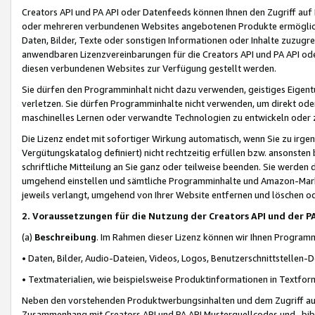
Creators API und PA API oder Datenfeeds können Ihnen den Zugriff auf D
oder mehreren verbundenen Websites angebotenen Produkte ermögliche
Daten, Bilder, Texte oder sonstigen Informationen oder Inhalte zuzugre
anwendbaren Lizenzvereinbarungen für die Creators API und PA API od
diesen verbundenen Websites zur Verfügung gestellt werden.
Sie dürfen den Programminhalt nicht dazu verwenden, geistiges Eigent
verletzen. Sie dürfen Programminhalte nicht verwenden, um direkt ode
maschinelles Lernen oder verwandte Technologien zu entwickeln oder zu
Die Lizenz endet mit sofortiger Wirkung automatisch, wenn Sie zu irg
Vergütungskatalog definiert) nicht rechtzeitig erfüllen bzw. ansonsten
schriftliche Mitteilung an Sie ganz oder teilweise beenden. Sie werden
umgehend einstellen und sämtliche Programminhalte und Amazon-Marke
jeweils verlangt, umgehend von Ihrer Website entfernen und löschen od
2. Voraussetzungen für die Nutzung der Creators API und der P
(a)
Beschreibung
. Im Rahmen dieser Lizenz können wir Ihnen Programmi
• Daten, Bilder, Audio-Dateien, Videos, Logos, Benutzerschnittstellen-
• Textmaterialien, wie beispielsweise Produktinformationen in Textfor
Neben den vorstehenden Produktwerbungsinhalten und dem Zugriff auf 
Zusammenhang mit Creators API und PA API Musterquellcodes und -bibli