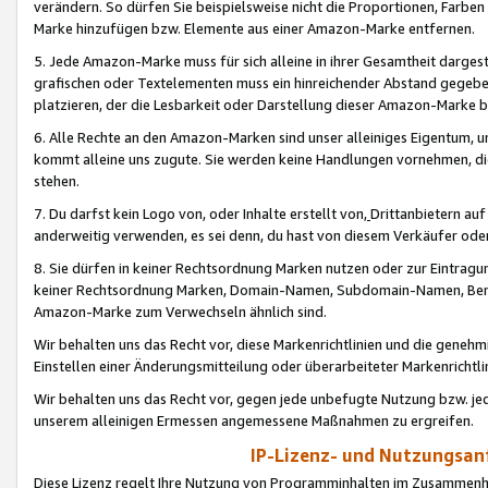
verändern. So dürfen Sie beispielsweise nicht die Proportionen, Farb
Marke hinzufügen bzw. Elemente aus einer Amazon-Marke entfernen.
5. Jede Amazon-Marke muss für sich alleine in ihrer Gesamtheit darge
grafischen oder Textelementen muss ein hinreichender Abstand gegebe
platzieren, der die Lesbarkeit oder Darstellung dieser Amazon-Marke b
6. Alle Rechte an den Amazon-Marken sind unser alleiniges Eigentum, 
kommt alleine uns zugute. Sie werden keine Handlungen vornehmen, 
stehen.
7. Du darfst kein Logo von, oder Inhalte erstellt von,
Drittanbietern au
anderweitig verwenden, es sei denn, du hast von diesem Verkäufer oder
8. Sie dürfen in keiner Rechtsordnung Marken nutzen oder zur Eintragu
keiner Rechtsordnung Marken, Domain-Namen, Subdomain-Namen, Benu
Amazon-Marke zum Verwechseln ähnlich sind.
Wir behalten uns das Recht vor, diese Markenrichtlinien und die gene
Einstellen einer Änderungsmitteilung oder überarbeiteter Markenricht
Wir behalten uns das Recht vor, gegen jede unbefugte Nutzung bzw. jede 
unserem alleinigen Ermessen angemessene Maßnahmen zu ergreifen.
IP-Lizenz- und Nutzungsan
Diese Lizenz regelt Ihre Nutzung von Programminhalten im Zusammen