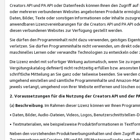
Creators API und PA API oder Datenfeeds können Ihnen den Zugriff auf D
oder mehreren verbundenen Websites angebotenen Produkte ermögliche
Daten, Bilder, Texte oder sonstigen Informationen oder Inhalte zuzugre
anwendbaren Lizenzvereinbarungen für die Creators API und PA API od
diesen verbundenen Websites zur Verfügung gestellt werden.
Sie dürfen den Programminhalt nicht dazu verwenden, geistiges Eigent
verletzen. Sie dürfen Programminhalte nicht verwenden, um direkt ode
maschinelles Lernen oder verwandte Technologien zu entwickeln oder zu
Die Lizenz endet mit sofortiger Wirkung automatisch, wenn Sie zu irg
Vergütungskatalog definiert) nicht rechtzeitig erfüllen bzw. ansonsten
schriftliche Mitteilung an Sie ganz oder teilweise beenden. Sie werden
umgehend einstellen und sämtliche Programminhalte und Amazon-Marke
jeweils verlangt, umgehend von Ihrer Website entfernen und löschen od
2. Voraussetzungen für die Nutzung der Creators API und der P
(a)
Beschreibung
. Im Rahmen dieser Lizenz können wir Ihnen Programmi
• Daten, Bilder, Audio-Dateien, Videos, Logos, Benutzerschnittstellen-
• Textmaterialien, wie beispielsweise Produktinformationen in Textfor
Neben den vorstehenden Produktwerbungsinhalten und dem Zugriff auf 
Zusammenhang mit Creators API und PA API Musterquellcodes und -bibli