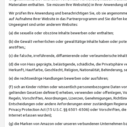
Materialien enthalten. Sie müssen Ihre Website(s) in Ihrer Anwendung ide
Wir prüfen Ihre Anwendung und benachrichtigen Sie, ob sie angenommen
auf Aufnahme Ihrer Website in das Partnerprogramm und Sie dürfen kei
Ungeeignet sind unter anderem Websites:
(a) die sexuelle oder obszöne Inhalte bewerben oder enthalten;
(b) die Gewalt verherrlichen oder gewalttätige Inhalte haben oder pot
anstiften,;
(c) die falsche, irreführende, diffamierende oder verleumderische Inha
(d) die von Hass geprägte, belästigende, schädliche, die Privatsphäre v
Herkunft, Hautfarbe, Geschlecht, Religion, Nationalität, Behinderung, 
(e) die rechtswidrige Handlungen bewerben oder ausführen;
(f) sich an Kinder richten oder wissentlich personenbezogene Daten vo
geltenden Gesetzen definiert) erheben, verwenden oder offenlegen, Vo
Regeln, Vorschriften, Anordnungen, Lizenzen, Genehmigungen, Richtlini
Entscheidungen oder andere Anforderungen einer zuständigen Regierung
Privacy Protection Act (15 U.S.C. §§ 6501-6506) oder Vorschriften, di
Internet erlassen wurden);
(g) die Marken von Amazon oder unseren verbundenen Unternehmen b