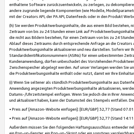
enthaltene Software zurückzuentwickeln, zu zerlegen, zu dekompilier
andere zugrunde liegende Komponenten (wie Modelle, Modellparameter
mit der Creators API, der PA API, Datenfeeds oder in den Produkt Werb
(h) Sie werden Produktwerbungsinhalte, die aus einem Bild bestehen, ni
Zeitraum von bis zu 24 Stunden einen Link auf Produktwerbungsinhalte
die nicht aus Bildern bestehen, für einen Zeitraum von bis zu 24 Stund
Ablauf dieses Zeitraums durch entsprechende Anfrage an die Creators 
Produktwerbungsinhalte aktualisieren und neu darstellen. Sofern wir Ih
Standardidentifikationsnummern (ASINs) für einen unbestimmten Zeitra
Kundenanwendung, dürfen unbeschadet des Vorstehenden Produktwerbu
Zwischenspeicher abgelegt werden. Auf unser Verlangen werden Sie un
die Produktwerbungsinhalte enthält oder nutzt, damit wir Ihre Einhalt
(i) Wenn Sie seltener als stündlich Produktwerbungsinhalte aus Datenfe
Anwendung angezeigten Produktwerbungsinhalte aktualisieren, werden 
Datums-/Uhrzeitstempel einfügen. Wenn Sie jedoch die in Ihrer Anwe
und aktualisiert haben, kann der Datumsteil des Stempels entfallen. Dies
• Preis auf [Amazon-Website einfügen]: [EUR/GBP] 32,77 (Stand 07.01.
• Preis auf [Amazon-Website einfügen]: [EUR/GBP] 32,77 (Stand 14:11 
Außerdem müssen Sie den folgenden Haftungsausschluss entweder neb
ein Pop-up-Fenster, ein Pop-up-Skript oder ein sonstiges vergleichba