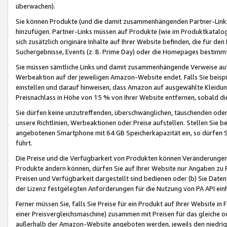
überwachen).
Sie können Produkte (und die damit zusammenhängenden Partner-Links)
hinzufügen. Partner-Links müssen auf Produkte (wie im Produktkatalog de
sich zusätzlich originäre Inhalte auf Ihrer Website befinden, die für 
Suchergebnisse, Events (z. B. Prime Day) oder die Homepages bestimmte
Sie müssen sämtliche Links und damit zusammenhängende Verweise auf z
Werbeaktion auf der jeweiligen Amazon-Website endet. Falls Sie beisp
einstellen und darauf hinweisen, dass Amazon auf ausgewählte Kleidun
Preisnachlass in Höhe von 15 % von Ihrer Website entfernen, sobald di
Sie dürfen keine unzutreffenden, überschwänglichen, täuschenden od
unsere Richtlinien, Werbeaktionen oder Preise aufstellen. Stellen Sie 
angebotenen Smartphone mit 64 GB Speicherkapazität ein, so dürfen S
führt.
Die Preise und die Verfügbarkeit von Produkten können Veränderungen 
Produkte ändern können, dürfen Sie auf Ihrer Website nur Angaben zu P
Preisen und Verfügbarkeit dargestellt sind bedienen oder (b) Sie Daten
der Lizenz festgelegten Anforderungen für die Nutzung von PA API einh
Ferner müssen Sie, falls Sie Preise für ein Produkt auf Ihrer Website in 
einer Preisvergleichsmaschine) zusammen mit Preisen für das gleiche o
außerhalb der Amazon-Website angeboten werden, jeweils den niedrigst