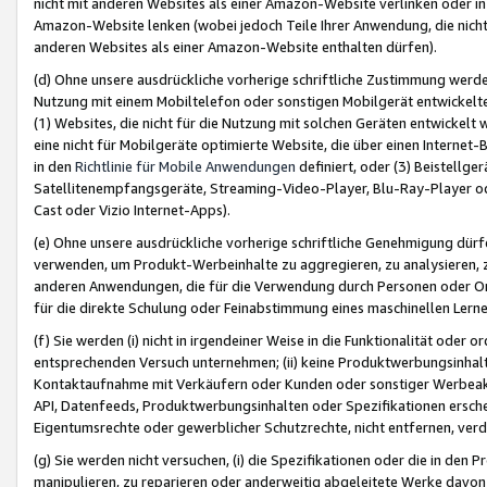
nicht mit anderen Websites als einer Amazon-Website verlinken oder i
Amazon-Website lenken (wobei jedoch Teile Ihrer Anwendung, die nich
anderen Websites als einer Amazon-Website enthalten dürfen).
(d) Ohne unsere ausdrückliche vorherige schriftliche Zustimmung werd
Nutzung mit einem Mobiltelefon oder sonstigen Mobilgerät entwickelt
(1) Websites, die nicht für die Nutzung mit solchen Geräten entwickelt
eine nicht für Mobilgeräte optimierte Website, die über einen Interne
in den
Richtlinie für Mobile Anwendungen
definiert, oder (3) Beistellge
Satellitenempfangsgeräte, Streaming-Video-Player, Blu-Ray-Player ode
Cast oder Vizio Internet-Apps).
(e) Ohne unsere ausdrückliche vorherige schriftliche Genehmigung dürfe
verwenden, um Produkt-Werbeinhalte zu aggregieren, zu analysieren, 
anderen Anwendungen, die für die Verwendung durch Personen oder Or
für die direkte Schulung oder Feinabstimmung eines maschinellen Lern
(f) Sie werden (i) nicht in irgendeiner Weise in die Funktionalität ode
entsprechenden Versuch unternehmen; (ii) keine Produktwerbungsinha
Kontaktaufnahme mit Verkäufern oder Kunden oder sonstiger Werbeaktiv
API, Datenfeeds, Produktwerbungsinhalten oder Spezifikationen erschei
Eigentumsrechte oder gewerblicher Schutzrechte, nicht entfernen, verd
(g) Sie werden nicht versuchen, (i) die Spezifikationen oder die in de
manipulieren, zu reparieren oder anderweitig abgeleitete Werke davon z