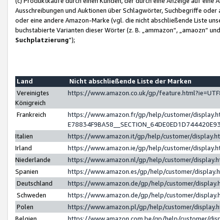
(c) Produktkäufe durch einen Kunden, der durch eine Anzeige auf eine 
Ausschreibungen und Auktionen über Schlagwörter, Suchbegriffe oder 
oder eine andere Amazon-Marke (vgl. die nicht abschließende Liste un
buchstabierte Varianten dieser Wörter (z. B. „ammazon“, „amaozn“ und „
Suchplatzierung
”);
Land
Nicht abschließende Liste der Marken
Vereinigtes
https://www.amazon.co.uk/gp/feature.html?ie=U
Königreich
Frankreich
https://www.amazon.fr/gp/help/customer/displa
E78834F9BA58__SECTION_64DE0ED1D744420E9
Italien
https://www.amazon.it/gp/help/customer/display
Irland
https://www.amazon.ie/gp/help/customer/displa
Niederlande
https://www.amazon.nl/gp/help/customer/display
Spanien
https://www.amazon.es/gp/help/customer/display
Deutschland
https://www.amazon.de/gp/help/customer/displa
Schweden
https://www.amazon.de/gp/help/customer/displa
Polen
https://www.amazon.pl/gp/help/customer/display
Belgien
https://www.amazon.com.be/gp/help/customer/d