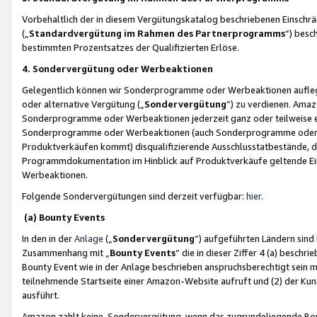
Vorbehaltlich der in diesem Vergütungskatalog beschriebenen Einschr
(„
Standardvergütung im Rahmen des Partnerprogramms
“) besc
bestimmten Prozentsatzes der Qualifizierten Erlöse.
4. Sondervergütung oder Werbeaktionen
Gelegentlich können wir Sonderprogramme oder Werbeaktionen auflegen,
oder alternative Vergütung („
Sondervergütung
”) zu verdienen. Amazo
Sonderprogramme oder Werbeaktionen jederzeit ganz oder teilweise einz
Sonderprogramme oder Werbeaktionen (auch Sonderprogramme oder We
Produktverkäufen kommt) disqualifizierende Ausschlusstatbestände, di
Programmdokumentation im Hinblick auf Produktverkäufe geltende E
Werbeaktionen.
Folgende Sondervergütungen sind derzeit verfügbar:
hier
.
(a) Bounty Events
In den in der
Anlage
(„
Sondervergütung
“) aufgeführten Ländern sind
Zusammenhang mit „
Bounty Events
“ die in dieser Ziffer 4 (a) besch
Bounty Event wie in der Anlage beschrieben anspruchsberechtigt sein mu
teilnehmende Startseite einer Amazon-Website aufruft und (2) der Kun
ausführt.
Amazon zahlt keine Sondervergütung, wenn das zugrundeliegende Boun