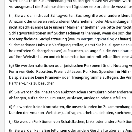
Werbeinhalte im Zusammenhang mit Suchergebnissen verwendet werden,
vorausgesetzt die Suchmaschine verfügt über entsprechende Ausschlu
(f) Sie werden nicht auf Schlagwörter, Suchbegriffe oder andere Ident
Amazon oder unseren verbundenen Unternehmen oder Abwandlungen bzw
nicht abschließende Liste unserer Marken entnehmen Sie bitte der Nich
Schlagwortauktionen auf Suchmaschinen teilnehmen, wenn die sich da
Kostenpflichtige Suchplatzierung (wie im
Vergütungskatalog
definiert
Suchmaschinen Links zur Verfügung stellen, damit Sie bei allgemeinen I
kostenfreien Suchergebnissen) auftauchen, solange Sie die
Vereinbaru
auf Ihre Website leiten und nicht unmittelbar oder mittelbar über eine
(g) Sie werden natürlichen oder juristischen Personen für die Nutzung 
Form von Geld, Rabatten, Preisnachlässen, Punkten, Spenden für Hilfs
beispielsweise keine Prämien- oder Treueprogramme auflegen, die Anrei
Partner-Links zu besuchen.
(h) Sie werden die Inhalte von elektronischen Formularen oder anderem M
abfangen, aufzeichnen, umleiten, auslesen, auslegen oder ausfüllen.
(i) Sie werden keine Kontodaten, die unsere Kunden im Zusammenhang 
Kunden der Amazon-Websites), abfragen, erheben, einholen, speichern,
(j) Sie werden Funktionen von Schaltflächen, Links oder andere Funkti
(k) Sie werden keine Bestellungen oder andere Geschäfte über eine Ama