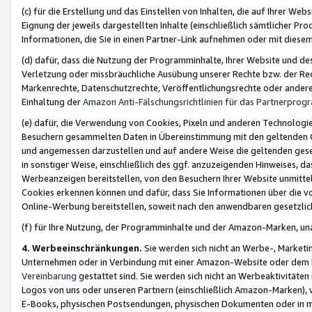
(c) für die Erstellung und das Einstellen von Inhalten, die auf Ihrer We
Eignung der jeweils dargestellten Inhalte (einschließlich sämtlicher 
Informationen, die Sie in einen Partner-Link aufnehmen oder mit diese
(d) dafür, dass die Nutzung der Programminhalte, Ihrer Website und des 
Verletzung oder missbräuchliche Ausübung unserer Rechte bzw. der Recht
Markenrechte, Datenschutzrechte, Veröffentlichungsrechte oder anderer
Einhaltung der
Amazon Anti-Fälschungsrichtlinien für das Partnerpro
(e) dafür, die Verwendung von Cookies, Pixeln und anderen Technologien
Besuchern gesammelten Daten in Übereinstimmung mit den geltenden Ge
und angemessen darzustellen und auf andere Weise die geltenden geset
in sonstiger Weise, einschließlich des ggf. anzuzeigenden Hinweises, d
Werbeanzeigen bereitstellen, von den Besuchern Ihrer Website unmitte
Cookies erkennen können und dafür, dass Sie Informationen über die v
Online-Werbung bereitstellen, soweit nach den anwendbaren gesetzlic
(f) für Ihre Nutzung, der Programminhalte und der Amazon-Marken, u
4. Werbeeinschränkungen.
Sie werden sich nicht an Werbe-, Market
Unternehmen oder in Verbindung mit einer Amazon-Website oder dem Pa
Vereinbarung
gestattet sind. Sie werden sich nicht an Werbeaktivitäten
Logos von uns oder unseren Partnern (einschließlich Amazon-Marken), 
E-Books, physischen Postsendungen, physischen Dokumenten oder in 