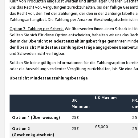
Kauf von Produkten eingelöst werden und unterliegen unseren Geschäf
uns das Recht vor, Vergütungen zurückzuhalten, bis der fällige Gesamt
das Recht vor, den Teil der Zahlungen, der den in der Zahlungstabelle 
Zahlungsart angibst. Die Zahlung per Amazon-Geschenkgutschein ist in
Option 3: Zahlung per Scheck.
Wir übersenden Ihnen einen Scheck in Höh
Sollten Sie sich für diese Option entscheiden, behalten wir uns das Rec
den in der
Übersicht Mindestauszahlungsbeträge
genannten Mindest
der
Übersicht Mindestauszahlungsbeträge
angegebene Bearbeitung
und Schweden nicht verfügbar.
Sollten Sie keine gültigen Informationen für die Zahlungsoption bereit
oder die Auszahlung verdienter Vergütung zurückhalten, bis Sie eine A
Übersicht Mindestauszahlungsbeträge
UK Maxium
UK
FR,
Minimum
un
Option 1 (Überweisung)
25£
25
£5,000
Option 2
25£
25
(Geschenkgutschein)