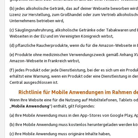
(b) jedes alkoholische Getränk, das auf deiner Webseite beworben wird
Lizenz zur Herstellung, zum Großhandel oder zum Vertrieb alkoholisch
Unternehmens betrieben wird,
(c) Säuglingsnahruhrung, alkoholische Getränke oder Tabakwaren und E
Webseiten in der EU und im Vereinigten Königreich wirbst,
(d) pflanzliche Raucherprodukte, wenn du für die Amazon-Webseite in B
(e) Produkte ohne medizinischen Verwendungszweck gemäß Anhang XVI 
Amazon-Webseite in Frankreich wirbst,
(f) jedes Produkt oder jede Dienstleistung, bei der es sich um ein Prod
erhältst eine Warnung, wenn ein Produkt oder eine Dienstleistung in de
Central ausgeschlossen ist.
Richtlinie für Mobile Anwendungen im Rahmen de
Wenn Ihre Website eine für die Nutzung auf Mobiltelefonen, Tablets 
„
Mobile Anwendung
“) enthält, gilt Folgendes:
(a) Ihre Mobile Anwendung muss in den App-Stores von Google Play, A
(b) Ihre Mobile Anwendung muss kostenlos heruntergeladen werden könn
(c) Ihre Mobile Anwendung muss originäre Inhalte haben,