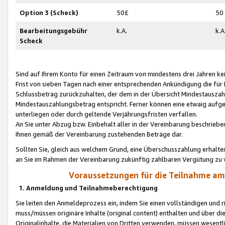
Option 3 (Scheck)
50£
50
Bearbeitungsgebühr
k.A.
k.A
Scheck
Sind auf Ihrem Konto für einen Zeitraum von mindestens drei Jahren kein
Frist von sieben Tagen nach einer entsprechenden Ankündigung die für
Schlussbetrag zurückzuhalten, der dem in der Übersicht Mindestausz
Mindestauszahlungsbetrag entspricht. Ferner können eine etwaig aufg
unterliegen oder durch geltende Verjährungsfristen verfallen.
An Sie unter Abzug bzw. Einbehalt aller in der Vereinbarung beschrieb
Ihnen gemäß der Vereinbarung zustehenden Beträge dar.
Sollten Sie, gleich aus welchem Grund, eine Überschusszahlung erhalte
an Sie im Rahmen der Vereinbarung zukünftig zahlbaren Vergütung zu 
Voraussetzungen für die Teilnahme a
1. Anmeldung und Teilnahmeberechtigung
Sie leiten den Anmeldeprozess ein, indem Sie einen vollständigen und 
muss/müssen originäre Inhalte (original content) enthalten und über d
Originalinhalte, die Materialien von Dritten verwenden, müssen wese