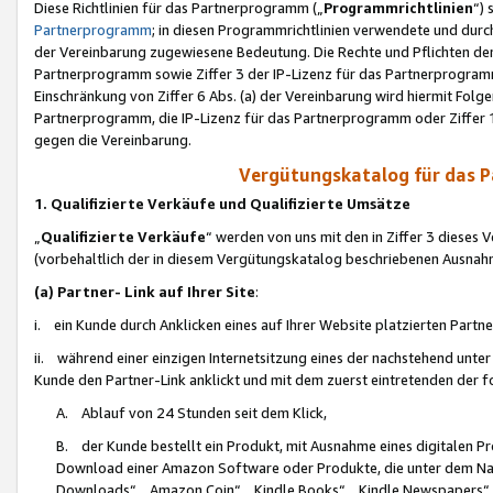
Diese Richtlinien für das Partnerprogramm („
Programmrichtlinien
“)
Partnerprogramm
; in diesen Programmrichtlinien verwendete und durch
der Vereinbarung zugewiesene Bedeutung. Die Rechte und Pflichten de
Partnerprogramm sowie Ziffer 3 der IP-Lizenz für das Partnerprogram
Einschränkung von Ziffer 6 Abs. (a) der Vereinbarung wird hiermit Fol
Partnerprogramm, die IP-Lizenz für das Partnerprogramm oder Ziffer 1
gegen die Vereinbarung.
Vergütungskatalog für das 
1. Qualifizierte Verkäufe und Qualifizierte Umsätze
„
Qualifizierte Verkäufe
“ werden von uns mit den in Ziffer 3 diese
(vorbehaltlich der in diesem Vergütungskatalog beschriebenen Ausnah
(a) Partner- Link auf Ihrer Site
:
i. ein Kunde durch Anklicken eines auf Ihrer Website platzierten Part
ii. während einer einzigen Internetsitzung eines der nachstehend unter (i)
Kunde den Partner-Link anklickt und mit dem zuerst eintretenden der f
A. Ablauf von 24 Stunden seit dem Klick,
B. der Kunde bestellt ein Produkt, mit Ausnahme eines digitalen P
Download einer Amazon Software oder Produkte, die unter dem N
Downloads“, „Amazon Coin“, „Kindle Books“, „Kindle Newspapers“, „