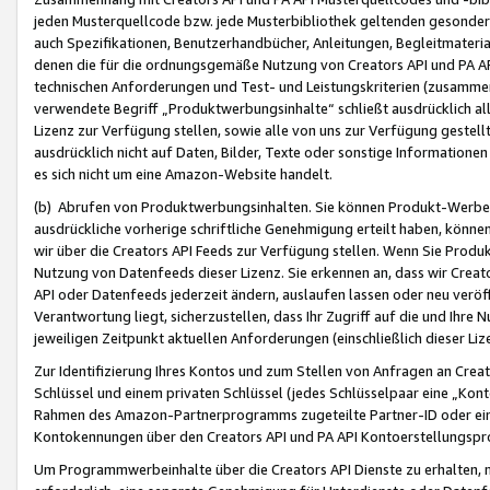
jeden Musterquellcode bzw. jede Musterbibliothek geltenden gesonder
auch Spezifikationen, Benutzerhandbücher, Anleitungen, Begleitmaterial
denen die für die ordnungsgemäße Nutzung von Creators API und PA A
technischen Anforderungen und Test- und Leistungskriterien (zusammen
verwendete Begriff „Produktwerbungsinhalte“ schließt ausdrücklich al
Lizenz zur Verfügung stellen, sowie alle von uns zur Verfügung gestel
ausdrücklich nicht auf Daten, Bilder, Texte oder sonstige Informatione
es sich nicht um eine Amazon-Website handelt.
(b) Abrufen von Produktwerbungsinhalten. Sie können Produkt-Werbein
ausdrückliche vorherige schriftliche Genehmigung erteilt haben, könn
wir über die Creators API Feeds zur Verfügung stellen. Wenn Sie Produk
Nutzung von Datenfeeds dieser Lizenz. Sie erkennen an, dass wir Creat
API oder Datenfeeds jederzeit ändern, auslaufen lassen oder neu veröffe
Verantwortung liegt, sicherzustellen, dass Ihr Zugriff auf die und Ihr
jeweiligen Zeitpunkt aktuellen Anforderungen (einschließlich dieser Liz
Zur Identifizierung Ihres Kontos und zum Stellen von Anfragen an Crea
Schlüssel und einem privaten Schlüssel (jedes Schlüsselpaar eine „Kon
Rahmen des Amazon-Partnerprogramms zugeteilte Partner-ID oder ein
Kontokennungen über den Creators API und PA API Kontoerstellungspro
Um Programmwerbeinhalte über die Creators API Dienste zu erhalten, m