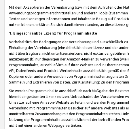
Mit dem Akzeptieren der Vereinbarung bzw. mit dem Aufrufen oder Nutz
Anwendungsprogrammierschnittstellen und anderer Tools (zusammen die
Texten und sonstigen Informationen und Inhalten in Bezug auf Produkte
nutzen können, erklären Sie sich damit einverstanden, an diese Lizenz 
1. Eingeschränkte Lizenz für Programminhalte
Vorbehaltlich der Bedingungen der Vereinbarung und ausschließlich z
Einhaltung der Vereinbarung (einschließlich dieser Lizenz und der ande
nicht übertragbare, nicht unterlizenzierbare, nicht exklusive, gebühren
anzuzeigen; (b) nur diejenigen der Amazon-Marken zu verwenden (wie in 
Programminhalte, ausschließlich auf Ihrer Website und in Übereinstimmu
API, Datenfeeds und Produkt-Werbeinhalte ausschließlich gemäß den Spe
Kopieren oder andere Verwenden von Programminhalten zugunsten Dri
Sammeln und Extrahieren von Daten. Zur Klarstellung: Zu den Program
Sie werden Programminhalte ausschließlich nach Maßgabe der Besti
hiermit eingeräumten Lizenz nutzen. Unbeschadet des Vorstehenden we
Umsätze auf eine Amazon-Website zu leiten, und werden Programminhal
Verbindung mit Programminhalten Besucher auf andere Websites als ein
unmittelbarem Zusammenhang mit den Programminhalten stehen, Links z
Nutzung der Programminhalte ausschließlich mit der betreffenden Pr
nicht mit einer anderen Webpage verlinken.