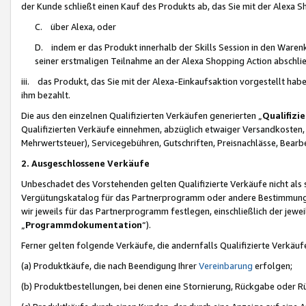
der Kunde schließt einen Kauf des Produkts ab, das Sie mit der Alexa 
C. über Alexa, oder
D. indem er das Produkt innerhalb der Skills Session in den Waren
seiner erstmaligen Teilnahme an der Alexa Shopping Action abschlie
iii. das Produkt, das Sie mit der Alexa-Einkaufsaktion vorgestellt ha
ihm bezahlt.
Die aus den einzelnen Qualifizierten Verkäufen generierten „
Qualifizi
Qualifizierten Verkäufe einnehmen, abzüglich etwaiger Versandkosten
Mehrwertsteuer), Servicegebühren, Gutschriften, Preisnachlässe, Bear
2. Ausgeschlossene Verkäufe
Unbeschadet des Vorstehenden gelten Qualifizierte Verkäufe nicht als
Vergütungskatalog für das Partnerprogramm oder andere Bestimmungen,
wir jeweils für das Partnerprogramm festlegen, einschließlich der jewe
„
Programmdokumentation
“).
Ferner gelten folgende Verkäufe, die andernfalls Qualifizierte Verkä
(a) Produktkäufe, die nach Beendigung Ihrer
Vereinbarung
erfolgen;
(b) Produktbestellungen, bei denen eine Stornierung, Rückgabe oder R