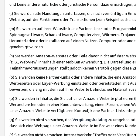
und keine andere natürliche oder juristische Person dazu ermächtigen, a
(l) Sie werden alle Handlungen unterlassen, die nach vernünftigem Erme
Website, auf der Funktionen oder Transaktionen (zum Beispiel suchen, s
(m) Sie werden auf Ihrer Website keine Partner-Links oder Programmin
Spionagesoftware, Schadsoftware, Computerviren, Würmern, Trojaner
Herunterladen oder Installieren auf einem Nutzer-Computer oder ande
genehmigt wurden.
(n) Sie werden Amazon-Websites oder Teile davon nicht auf Ihrer Websi
(z. B., WebView) innerhalb einer Mobilen Anwendung. Die Darstellung ein
Teilnahmevoraussetzungen stellt jedoch keinen Verstoß gegen diese Zif
(o) Sie werden keine Partner-Links oder andere Inhalte, die eine Am
Werbeseiten oder Layer-Werbung einstellen oder bereitstellen, mit Au
bewerben, die eng mit dem auf Ihrer Website befindlichen Material z
(p) Sie werden in Inhalte, die Sie auf einer Amazon-Website platzier
Werbediensten oder in einer Kundenbewertung, einem Forum, einem Wun
einer Amazon-Website verfügbaren Kontext) keine Partner-Links integr
(q) Sie werden nicht versuchen, den
Vergütungskatalog
zu umgehen oder
dass sich eine Webpage einer Amazon-Website im Browser eines Kunden 
(r) Sie werden nicht versuchen, Internetverkehr (Traffic) oder Vergü