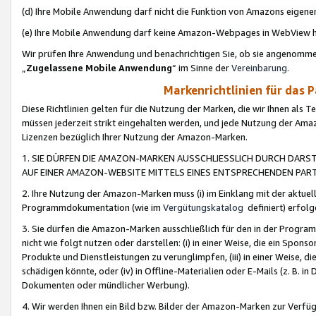
(d) Ihre Mobile Anwendung darf nicht die Funktion von Amazons eige
(e) Ihre Mobile Anwendung darf keine Amazon-Webpages in WebView 
Wir prüfen Ihre Anwendung und benachrichtigen Sie, ob sie angenomm
„
Zugelassene Mobile Anwendung
“ im Sinne der
Vereinbarung
.
Markenrichtlinien für das 
Diese Richtlinien gelten für die Nutzung der Marken, die wir Ihnen als 
müssen jederzeit strikt eingehalten werden, und jede Nutzung der Ama
Lizenzen bezüglich Ihrer Nutzung der Amazon-Marken.
1. SIE DÜRFEN DIE AMAZON-MARKEN AUSSCHLIESSLICH DURCH DARS
AUF EINER AMAZON-WEBSITE MITTELS EINES ENTSPRECHENDEN PART
2. Ihre Nutzung der Amazon-Marken muss (i) im Einklang mit der aktuells
Programmdokumentation (wie im
Vergütungskatalog
definiert) erfolg
3. Sie dürfen die Amazon-Marken ausschließlich für den in der Progr
nicht wie folgt nutzen oder darstellen: (i) in einer Weise, die ein Spo
Produkte und Dienstleistungen zu verunglimpfen, (iii) in einer Weise
schädigen könnte, oder (iv) in Offline-Materialien oder E-Mails (z. B.
Dokumenten oder mündlicher Werbung).
4. Wir werden Ihnen ein Bild bzw. Bilder der Amazon-Marken zur Verfüg