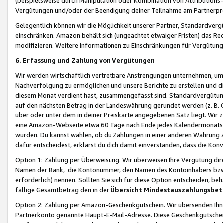
(beispielsweise durch Manipulation oder Kombination von Attributions-
Vergütungen und/oder der Beendigung deiner Teilnahme am Partnerp
Gelegentlich können wir die Möglichkeit unserer Partner, Standardv
einschränken. Amazon behält sich (ungeachtet etwaiger Fristen) das Re
modifizieren. Weitere Informationen zu Einschränkungen für Vergütung
6. Erfassung und Zahlung von Vergütungen
Wir werden wirtschaftlich vertretbare Anstrengungen unternehmen, um 
Nachverfolgung zu ermöglichen und unsere Berichte zu erstellen und di
diesem Monat verdient hast, zusammengefasst sind. Standardvergütung
auf den nächsten Betrag in der Landeswährung gerundet werden (z. B. C
über oder unter dem in deiner Preiskarte angegebenen Satz liegt. Wir
eine Amazon-Webseite etwa 60 Tage nach Ende jedes Kalendermonats, i
wurden. Du kannst wählen, ob du Zahlungen in einer anderen Währung
dafür entscheidest, erklärst du dich damit einverstanden, dass die K
Option 1: Zahlung per Überweisung.
Wir überweisen Ihre Vergütung dir
Namen der Bank, die Kontonummer, den Namen des Kontoinhabers bzw. a
erforderlich) nennen. Sollten Sie sich für diese Option entscheiden, be
fällige Gesamtbetrag den in der
Übersicht Mindestauszahlungsbet
Option 2: Zahlung per Amazon-Geschenkgutschein.
Wir übersenden Ihne
Partnerkonto genannte Haupt-E-Mail-Adresse. Diese Geschenkgutschei