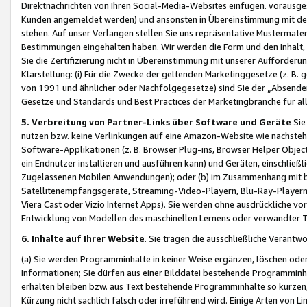
Direktnachrichten von Ihren Social-Media-Websites einfügen. vorausg
Kunden angemeldet werden) und ansonsten in Übereinstimmung mit der
stehen. Auf unser Verlangen stellen Sie uns repräsentative Mustermater
Bestimmungen eingehalten haben. Wir werden die Form und den Inhalt, di
Sie die Zertifizierung nicht in Übereinstimmung mit unserer Aufforderu
Klarstellung: (i) Für die Zwecke der geltenden Marketinggesetze (z. 
von 1991 und ähnlicher oder Nachfolgegesetze) sind Sie der „Absender“ j
Gesetze und Standards und Best Practices der Marketingbranche für 
5. Verbreitung von Partner-Links über Software und Geräte
Sie
nutzen bzw. keine Verlinkungen auf eine Amazon-Website wie nachsteh
Software-Applikationen (z. B. Browser Plug-ins, Browser Helper Objec
ein Endnutzer installieren und ausführen kann) und Geräten, einschlie
Zugelassenen Mobilen Anwendungen); oder (b) im Zusammenhang mit bzw.
Satellitenempfangsgeräte, Streaming-Video-Playern, Blu-Ray-Playern 
Viera Cast oder Vizio Internet Apps). Sie werden ohne ausdrückliche v
Entwicklung von Modellen des maschinellen Lernens oder verwandter 
6. Inhalte auf Ihrer Website
. Sie tragen die ausschließliche Verantwo
(a) Sie werden Programminhalte in keiner Weise ergänzen, löschen oder
Informationen; Sie dürfen aus einer Bilddatei bestehende Programminhal
erhalten bleiben bzw. aus Text bestehende Programminhalte so kürzen, 
Kürzung nicht sachlich falsch oder irreführend wird. Einige Arten von L