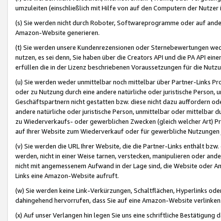
umzuleiten (einschließlich mit Hilfe von auf den Computern der Nutzer i
(s) Sie werden nicht durch Roboter, Softwareprogramme oder auf andere
Amazon-Website generieren.
(t) Sie werden unsere Kundenrezensionen oder Sternebewertungen wed
nutzen, es sei denn, Sie haben über die Creators API und die PA API e
erfüllen die in der Lizenz beschriebenen Voraussetzungen für die Nutzu
(u) Sie werden weder unmittelbar noch mittelbar über Partner-Links P
oder zu Nutzung durch eine andere natürliche oder juristische Person,
Geschäftspartnern nicht gestatten bzw. diese nicht dazu auffordern od
andere natürliche oder juristische Person, unmittelbar oder mittelbar
zu Wiederverkaufs- oder gewerblichen Zwecken (gleich welcher Art) 
auf Ihrer Website zum Wiederverkauf oder für gewerbliche Nutzungen 
(v) Sie werden die URL Ihrer Website, die die Partner-Links enthält b
werden, nicht in einer Weise tarnen, verstecken, manipulieren oder and
nicht mit angemessenem Aufwand in der Lage sind, die Website oder A
Links eine Amazon-Website aufruft.
(w) Sie werden keine Link-Verkürzungen, Schaltflächen, Hyperlinks ode
dahingehend hervorrufen, dass Sie auf eine Amazon-Website verlinken
(x) Auf unser Verlangen hin legen Sie uns eine schriftliche Bestätigung