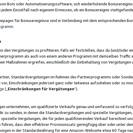
 von Bots oder Automatisierungssoftware, sich wiederholende Bonusereignisse
n jedem Einzelfall nach eigenem Ermessen, ob ein Bonusereignis stattgefund
epages für Bonusereignisse sind in Verbindung mit dem entsprechenden Bonu
rogramm
.
n
den Vergütungen zu profitieren. Falls wir feststellen, dass du (und/oder ein
erprogramm als auch von einem anderen Programm mit demselben Traffic ei
n wir Maßnahmen ergreifen, einschließlich der Einbehaltung von Vergütunge
r Partner, Standardvergütungen im Rahmen des Partnerprogramms oder Sonde
ht vor, Einschränkungen jederzeit ganz oder teilweise aufzuheben oder zu mod
ge
(„
Einschränkungen für Vergütungen
“).
ngen unternehmen, um qualifizierte Verkäufe genau und umfassend zu verfol
dir zu senden, in denen die Standardvergütungen und spezielle Vergütungen, 
pezielle Vergütungen, die für jeden qualifizierenden Verkauf berechnet un
 führen, dass dein effektiver Provisionssatz geringfügig über oder unter dem
ungen in der Standardwährung für eine Amazon-Webseite etwa 60 Tage nach