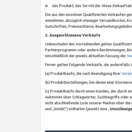
iii. das Produkt, das Sie mit der Alexa-Einkaufsa
Die aus den einzelnen Qualifizierten Verkäufen gen
einnehmen, abzüglich etwaiger Versandkosten, Ko
Gutschriften, Preisnachlässe, Bearbeitungsgebühr
2. Ausgeschlossene Verkäufe
Unbeschadet des Vorstehenden gelten Qualifiziert
Partnerprogramm oder andere Bestimmungen, Beding
einschließlich der jeweils aktuellen Fassung der
Ve
Ferner gelten folgende Verkäufe, die andernfalls
(a) Produktkäufe, die nach Beendigung Ihrer
Verei
(b) Produktbestellungen, bei denen eine Stornier
(c) Produktkäufe durch einen Kunden, der durch e
Auktionen über Schlagwörter, Suchbegriffe oder a
nicht abschließende Liste unserer Marken über di
und „kindel“) enthalten (jeweils eine „
Unzulässig