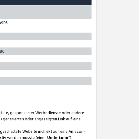
89F6-
280
ortale, gesponserter Werbedienste oder andere
“) generierten oder angezeigten Link auf eine
ngeschaltete Website indirekt auf eine Amazon-
ktiv werden müsste (eine „
Umleitung
“);