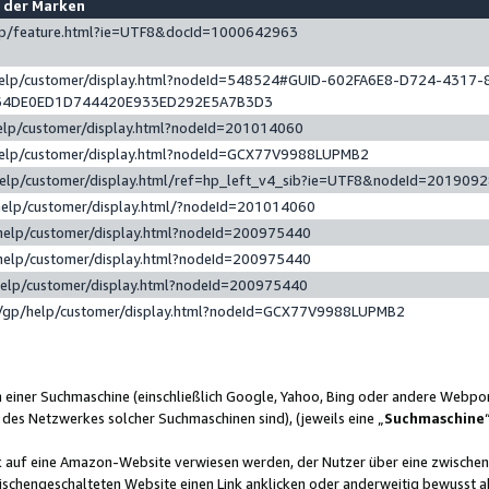
e der Marken
gp/feature.html?ie=UTF8&docId=1000642963
help/customer/display.html?nodeId=548524#GUID-602FA6E8-D724-4317-
64DE0ED1D744420E933ED292E5A7B3D3
elp/customer/display.html?nodeId=201014060
help/customer/display.html?nodeId=GCX77V9988LUPMB2
help/customer/display.html/ref=hp_left_v4_sib?ie=UTF8&nodeId=201909
help/customer/display.html/?nodeId=201014060
help/customer/display.html?nodeId=200975440
help/customer/display.html?nodeId=200975440
help/customer/display.html?nodeId=200975440
/gp/help/customer/display.html?nodeId=GCX77V9988LUPMB2
n einer Suchmaschine (einschließlich Google, Yahoo, Bing oder andere Webp
 des Netzwerkes solcher Suchmaschinen sind), (jeweils eine „
Suchmaschine
nk auf eine Amazon-Website verwiesen werden, der Nutzer über eine zwische
ischengeschalteten Website einen Link anklicken oder anderweitig bewusst a