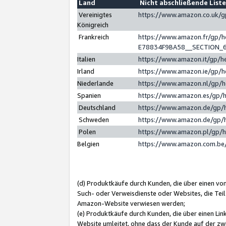
Land
Nicht abschließende List
Vereinigtes
https://www.amazon.co.uk/
Königreich
Frankreich
https://www.amazon.fr/gp/
E78834F9BA58__SECTION_
Italien
https://www.amazon.it/gp/h
Irland
https://www.amazon.ie/gp/
Niederlande
https://www.amazon.nl/gp/
Spanien
https://www.amazon.es/gp/
Deutschland
https://www.amazon.de/gp/
Schweden
https://www.amazon.de/gp/
Polen
https://www.amazon.pl/gp/
Belgien
https://www.amazon.com.be
(d) Produktkäufe durch Kunden, die über einen vo
Such- oder Verweisdienste oder Websites, die Teil
Amazon-Website verwiesen werden;
(e) Produktkäufe durch Kunden, die über einen Li
Website umleitet, ohne dass der Kunde auf der zw