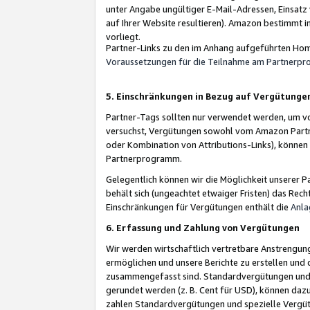
unter Angabe ungültiger E-Mail-Adressen, Einsatz
auf Ihrer Website resultieren). Amazon bestimmt i
vorliegt.
Partner-Links zu den im Anhang aufgeführten Hom
Voraussetzungen für die Teilnahme am Partnerp
5. Einschränkungen in Bezug auf Vergütunge
Partner-Tags sollten nur verwendet werden, um von 
versuchst, Vergütungen sowohl vom Amazon Partn
oder Kombination von Attributions-Links), könne
Partnerprogramm.
Gelegentlich können wir die Möglichkeit unsere
behält sich (ungeachtet etwaiger Fristen) das Rec
Einschränkungen für Vergütungen enthält die
Anla
6. Erfassung und Zahlung von Vergütungen
Wir werden wirtschaftlich vertretbare Anstrengu
ermöglichen und unsere Berichte zu erstellen und 
zusammengefasst sind. Standardvergütungen und s
gerundet werden (z. B. Cent für USD), können dazu
zahlen Standardvergütungen und spezielle Vergüt