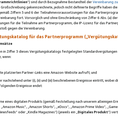
rammrichtlinien
“) sind durch Bezugnahme Bestandteil der
Vereinbarung z
Großschreibung gekennzeichnete, jedoch nicht definierte Begriffe haben die
 gemäß Ziffern 3 und 6 der Teilnahmevoraussetzungen für das Partnerprogram
nbarung fort. Vorsorglich und ohne Einschränkung von Ziffer 6 Abs. (a) der
ungen für die Teilnahme am Partnerprogramm, die IP-Lizenz für das Partner
rstoß gegen die Vereinbarung.
ungskatalog für das Partnerprogramm („Vergütungska
 Umsätze
n in Ziffer 3 dieses Vergütungskatalogs festgelegten Standardvergütungen v
r, wenn:
ite platzierten Partner-Links eine Amazon-Website aufruft; und
r nachstehend unter (i), (ii) und (iii) beschriebenen Ereignisse eintritt, wobe
 folgenden Ereignisse endet:
hme eines digitalen Produkts (gemäß Feststellung nach unserem alleinigen 
 „Amazon Music“, „Amazon Shorts“, „eDocs“, „Amazon Prime Video“, „Game
Newsfeeds“ oder „Kindle Magazines“) (jeweils ein „
Digitales Produkt
“) ver