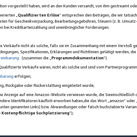
ktion vorgestellt haben, wird an den Kunden versandt, von ihm gestreamt od
erierten „
Qualifizierten Erlöse
“ entsprechen den Beträgen, die wir tatsäch
sten für Geschenkverpackung, Bearbeitungsgebühren, Steuern (z. B. Umsatz-
en bei Kreditkartenzahlung und uneinbringlicher Forderungen.
e Verkäufe nicht als solche, falls sie im Zusammenhang mit einem Verstoß 
ungen, Spezifikationen, Erklärungen und Richtlinien getätigt werden, die 
reinbarung
(zusammen die „
Programmdokumentation
“).
 Qualifizierte Verkäufe wären, nicht als solche und sind vom Partnerprogra
nbarung
erfolgen;
ung, Rückgabe oder Rückerstattung eingeleitet wurde;
ine Anzeige auf eine Amazon-Website verwiesen wurde, die Sieeinschließlich
ndere Identifikatoren käuflich erworben haben,die das Wort „amazon“ oder 
e unten genannten Links) bzw. Abwandlungen oder falsch buchstabierte Varia
e Kostenpflichtige Suchplatzierung
”);