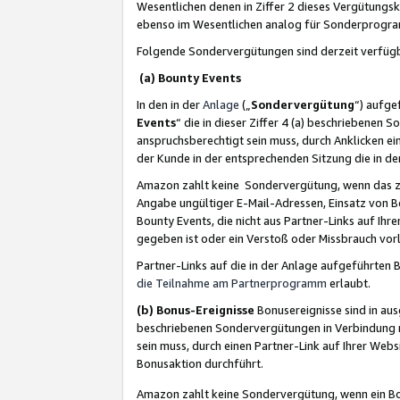
Wesentlichen denen in Ziffer 2 dieses Vergütung
ebenso im Wesentlichen analog für Sonderprogr
Folgende Sondervergütungen sind derzeit verfüg
(a) Bounty Events
In den in der
Anlage
(„
Sondervergütung
“) aufge
Events
“ die in dieser Ziffer 4 (a) beschriebenen 
anspruchsberechtigt sein muss, durch Anklicken ei
der Kunde in der entsprechenden Sitzung die in d
Amazon zahlt keine Sondervergütung, wenn das z
Angabe ungültiger E-Mail-Adressen, Einsatz von B
Bounty Events, die nicht aus Partner-Links auf Ihre
gegeben ist oder ein Verstoß oder Missbrauch vorl
Partner-Links auf die in der Anlage aufgeführte
die Teilnahme am Partnerprogramm
erlaubt.
(b) Bonus-Ereignisse
Bonusereignisse sind in au
beschriebenen Sondervergütungen in Verbindung m
sein muss, durch einen Partner-Link auf Ihrer We
Bonusaktion durchführt.
Amazon zahlt keine Sondervergütung, wenn ein Bon