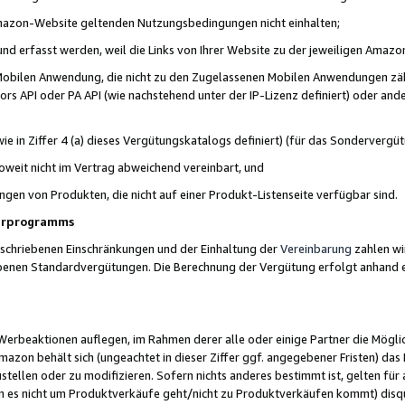
 Amazon-Website geltenden Nutzungsbedingungen nicht einhalten;
t und erfasst werden, weil die Links von Ihrer Website zu der jeweiligen Am
 Mobilen Anwendung, die nicht zu den Zugelassenen Mobilen Anwendungen zählt
s API oder PA API (wie nachstehend unter der IP-Lizenz definiert) oder ander
ie in Ziffer 4 (a) dieses Vergütungskatalogs definiert) (für das Sonderverg
weit nicht im Vertrag abweichend vereinbart, und
ngen von Produkten, die nicht auf einer Produkt-Listenseite verfügbar sind.
nerprogramms
eschriebenen Einschränkungen und der Einhaltung der
Vereinbarung
zahlen wir
ebenen Standardvergütungen. Die Berechnung der Vergütung erfolgt anhand e
beaktionen auflegen, im Rahmen derer alle oder einige Partner die Möglichk
Amazon behält sich (ungeachtet in dieser Ziffer ggf. angegebener Fristen) d
ustellen oder zu modifizieren. Sofern nichts anderes bestimmt ist, gelten 
s nicht um Produktverkäufe geht/nicht zu Produktverkäufen kommt) disqua