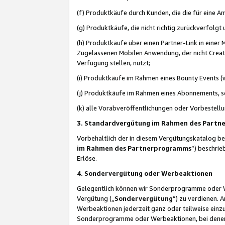
(f) Produktkäufe durch Kunden, die die für eine
(g) Produktkäufe, die nicht richtig zurückverfolg
(h) Produktkäufe über einen Partner-Link in einer
Zugelassenen Mobilen Anwendung, der nicht Creator
Verfügung stellen, nutzt;
(i) Produktkäufe im Rahmen eines Bounty Events (w
(j) Produktkäufe im Rahmen eines Abonnements, so
(k) alle Vorabveröffentlichungen oder Vorbestellu
3. Standardvergütung im Rahmen des Part
Vorbehaltlich der in diesem Vergütungskatalog b
im Rahmen des Partnerprogramms
“) beschri
Erlöse.
4. Sondervergütung oder Werbeaktionen
Gelegentlich können wir Sonderprogramme oder Wer
Vergütung („
Sondervergütung
”) zu verdienen. 
Werbeaktionen jederzeit ganz oder teilweise einz
Sonderprogramme oder Werbeaktionen, bei denen e