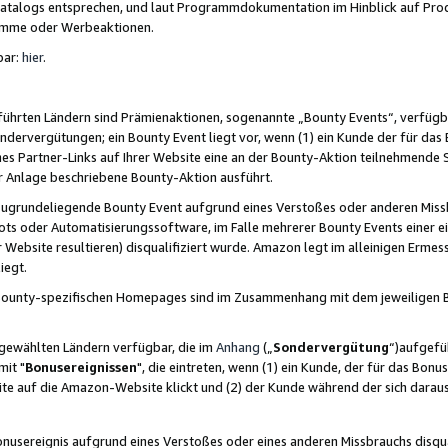
skatalogs entsprechen, und laut Programmdokumentation im Hinblick auf Pr
amme oder Werbeaktionen.
bar:
hier
.
führten Ländern sind Prämienaktionen, sogenannte „Bounty Events“, verfügb
Sondervergütungen; ein Bounty Event liegt vor, wenn (1) ein Kunde der für da
nes Partner-Links auf Ihrer Website eine an der Bounty-Aktion teilnehmende 
er Anlage beschriebene Bounty-Aktion ausführt.
ugrundeliegende Bounty Event aufgrund eines Verstoßes oder anderen Miss
ots oder Automatisierungssoftware, im Falle mehrerer Bounty Events einer e
r Website resultieren) disqualifiziert wurde. Amazon legt im alleinigen Ermess
iegt.
n Bounty-spezifischen Homepages sind im Zusammenhang mit dem jeweiligen
sgewählten Ländern verfügbar, die im
Anhang
(„
Sondervergütung
“)aufgefüh
it "
Bonusereignissen
", die eintreten, wenn (1) ein Kunde, der für das Bon
bsite auf die Amazon-Website klickt und (2) der Kunde während der sich dar
usereignis aufgrund eines Verstoßes oder eines anderen Missbrauchs disqua