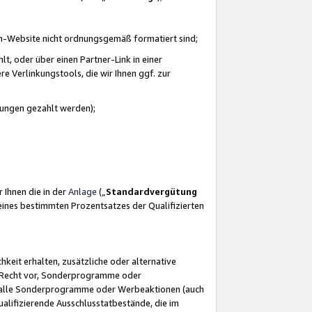
azon-Website nicht ordnungsgemäß formatiert sind;
, oder über einen Partner-Link in einer
e Verlinkungstools, die wir Ihnen ggf. zur
ütungen gezahlt werden);
 Ihnen die in der
Anlage
(„
Standardvergütung
ines bestimmten Prozentsatzes der Qualifizierten
eit erhalten, zusätzliche oder alternative
as Recht vor, Sonderprogramme oder
für alle Sonderprogramme oder Werbeaktionen (auch
lifizierende Ausschlusstatbestände, die im