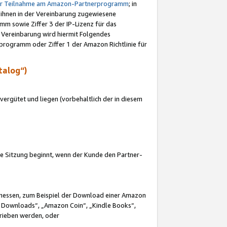
ur Teilnahme am Amazon-Partnerprogramm
; in
 ihnen in der Vereinbarung zugewiesene
m sowie Ziffer 3 der IP-Lizenz für das
 Vereinbarung wird hiermit Folgendes
programm oder Ziffer 1 der Amazon Richtlinie für
talog“)
ergütet und liegen (vorbehaltlich der in diesem
i die Sitzung beginnt, wenn der Kunde den Partner-
Ermessen, zum Beispiel der Download einer Amazon
 Downloads“, „Amazon Coin“, „Kindle Books“,
trieben werden, oder