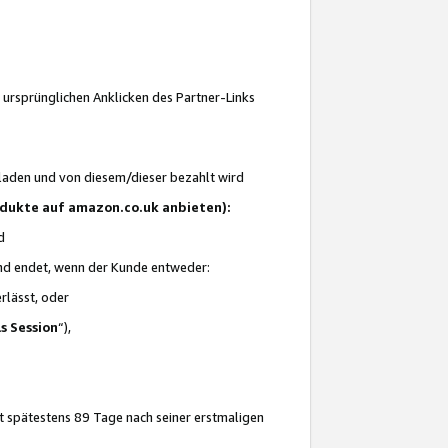
 ursprünglichen Anklicken des Partner-Links
laden und von diesem/dieser bezahlt wird
rodukte auf amazon.co.uk anbieten):
d
 und endet, wenn der Kunde entweder:
erlässt, oder
ls Session
“),
t spätestens 89 Tage nach seiner erstmaligen