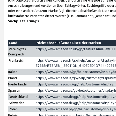
(c) Produktkäufe durch einen Kunden, der durch eine Anzeige auf eine 
Ausschreibungen und Auktionen über Schlagwörter, Suchbegriffe oder 
oder eine andere Amazon-Marke (vgl. die nicht abschließende Liste un
buchstabierte Varianten dieser Wörter (z. B. „ammazon“, „amaozn“ und „
Suchplatzierung
”);
Land
Nicht abschließende Liste der Marken
Vereinigtes
https://www.amazon.co.uk/gp/feature.html?ie=U
Königreich
Frankreich
https://www.amazon.fr/gp/help/customer/displa
E78834F9BA58__SECTION_64DE0ED1D744420E9
Italien
https://www.amazon.it/gp/help/customer/display
Irland
https://www.amazon.ie/gp/help/customer/displa
Niederlande
https://www.amazon.nl/gp/help/customer/display
Spanien
https://www.amazon.es/gp/help/customer/display
Deutschland
https://www.amazon.de/gp/help/customer/displa
Schweden
https://www.amazon.de/gp/help/customer/displa
Polen
https://www.amazon.pl/gp/help/customer/display
Belgien
https://www.amazon.com.be/gp/help/customer/d