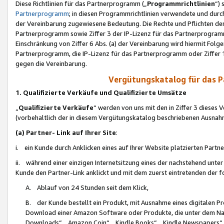
Diese Richtlinien für das Partnerprogramm („
Programmrichtlinien
“)
Partnerprogramm
; in diesen Programmrichtlinien verwendete und durch
der Vereinbarung zugewiesene Bedeutung. Die Rechte und Pflichten de
Partnerprogramm sowie Ziffer 3 der IP-Lizenz für das Partnerprogram
Einschränkung von Ziffer 6 Abs. (a) der Vereinbarung wird hiermit Fol
Partnerprogramm, die IP-Lizenz für das Partnerprogramm oder Ziffer 1
gegen die Vereinbarung.
Vergütungskatalog für das 
1. Qualifizierte Verkäufe und Qualifizierte Umsätze
„
Qualifizierte Verkäufe
“ werden von uns mit den in Ziffer 3 diese
(vorbehaltlich der in diesem Vergütungskatalog beschriebenen Ausnah
(a) Partner- Link auf Ihrer Site
:
i. ein Kunde durch Anklicken eines auf Ihrer Website platzierten Part
ii. während einer einzigen Internetsitzung eines der nachstehend unter (i)
Kunde den Partner-Link anklickt und mit dem zuerst eintretenden der f
A. Ablauf von 24 Stunden seit dem Klick,
B. der Kunde bestellt ein Produkt, mit Ausnahme eines digitalen P
Download einer Amazon Software oder Produkte, die unter dem N
Downloads“, „Amazon Coin“, „Kindle Books“, „Kindle Newspapers“, „