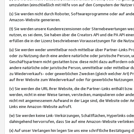
umzuleiten (einschließlich mit Hilfe von auf den Computern der Nutzer i
(s) Sie werden nicht durch Roboter, Softwareprogramme oder auf andere
Amazon-Website generieren.
(t) Sie werden unsere Kundenrezensionen oder Sternebewertungen wed
nutzen, es sei denn, Sie haben über die Creators API und die PA API e
erfüllen die in der Lizenz beschriebenen Voraussetzungen für die Nutzu
(u) Sie werden weder unmittelbar noch mittelbar über Partner-Links P
oder zu Nutzung durch eine andere natürliche oder juristische Person,
Geschäftspartnern nicht gestatten bzw. diese nicht dazu auffordern od
andere natürliche oder juristische Person, unmittelbar oder mittelbar
zu Wiederverkaufs- oder gewerblichen Zwecken (gleich welcher Art) 
auf Ihrer Website zum Wiederverkauf oder für gewerbliche Nutzungen 
(v) Sie werden die URL Ihrer Website, die die Partner-Links enthält b
werden, nicht in einer Weise tarnen, verstecken, manipulieren oder and
nicht mit angemessenem Aufwand in der Lage sind, die Website oder A
Links eine Amazon-Website aufruft.
(w) Sie werden keine Link-Verkürzungen, Schaltflächen, Hyperlinks ode
dahingehend hervorrufen, dass Sie auf eine Amazon-Website verlinken
(x) Auf unser Verlangen hin legen Sie uns eine schriftliche Bestätigung