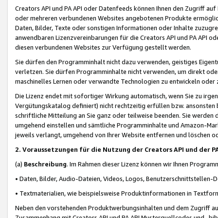
Creators API und PA API oder Datenfeeds können Ihnen den Zugriff auf D
oder mehreren verbundenen Websites angebotenen Produkte ermögliche
Daten, Bilder, Texte oder sonstigen Informationen oder Inhalte zuzugre
anwendbaren Lizenzvereinbarungen für die Creators API und PA API od
diesen verbundenen Websites zur Verfügung gestellt werden.
Sie dürfen den Programminhalt nicht dazu verwenden, geistiges Eigent
verletzen. Sie dürfen Programminhalte nicht verwenden, um direkt ode
maschinelles Lernen oder verwandte Technologien zu entwickeln oder zu
Die Lizenz endet mit sofortiger Wirkung automatisch, wenn Sie zu irg
Vergütungskatalog definiert) nicht rechtzeitig erfüllen bzw. ansonsten
schriftliche Mitteilung an Sie ganz oder teilweise beenden. Sie werden
umgehend einstellen und sämtliche Programminhalte und Amazon-Marke
jeweils verlangt, umgehend von Ihrer Website entfernen und löschen od
2. Voraussetzungen für die Nutzung der Creators API und der P
(a)
Beschreibung
. Im Rahmen dieser Lizenz können wir Ihnen Programmi
• Daten, Bilder, Audio-Dateien, Videos, Logos, Benutzerschnittstellen-
• Textmaterialien, wie beispielsweise Produktinformationen in Textfor
Neben den vorstehenden Produktwerbungsinhalten und dem Zugriff auf 
Zusammenhang mit Creators API und PA API Musterquellcodes und -bibli