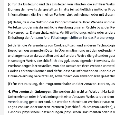
(c) für die Erstellung und das Einstellen von Inhalten, die auf Ihrer We
Eignung der jeweils dargestellten Inhalte (einschließlich sämtlicher 
Informationen, die Sie in einen Partner-Link aufnehmen oder mit diese
(d) dafür, dass die Nutzung der Programminhalte, Ihrer Website und des 
Verletzung oder missbräuchliche Ausübung unserer Rechte bzw. der Recht
Markenrechte, Datenschutzrechte, Veröffentlichungsrechte oder anderer
Einhaltung der
Amazon Anti-Fälschungsrichtlinien für das Partnerpro
(e) dafür, die Verwendung von Cookies, Pixeln und anderen Technologien
Besuchern gesammelten Daten in Übereinstimmung mit den geltenden Ge
und angemessen darzustellen und auf andere Weise die geltenden geset
in sonstiger Weise, einschließlich des ggf. anzuzeigenden Hinweises, d
Werbeanzeigen bereitstellen, von den Besuchern Ihrer Website unmitte
Cookies erkennen können und dafür, dass Sie Informationen über die v
Online-Werbung bereitstellen, soweit nach den anwendbaren gesetzlic
(f) für Ihre Nutzung, der Programminhalte und der Amazon-Marken, u
4. Werbeeinschränkungen.
Sie werden sich nicht an Werbe-, Market
Unternehmen oder in Verbindung mit einer Amazon-Website oder dem Pa
Vereinbarung
gestattet sind. Sie werden sich nicht an Werbeaktivitäten
Logos von uns oder unseren Partnern (einschließlich Amazon-Marken), 
E-Books, physischen Postsendungen, physischen Dokumenten oder in 