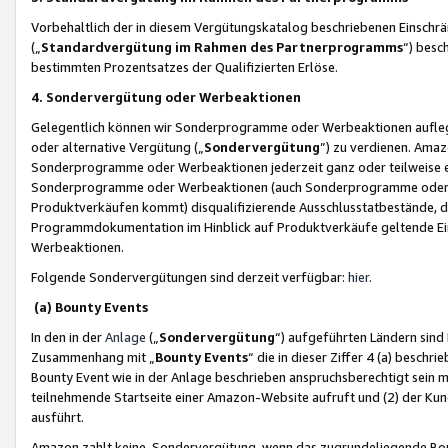
Vorbehaltlich der in diesem Vergütungskatalog beschriebenen Einschr
(„
Standardvergütung im Rahmen des Partnerprogramms
“) besc
bestimmten Prozentsatzes der Qualifizierten Erlöse.
4. Sondervergütung oder Werbeaktionen
Gelegentlich können wir Sonderprogramme oder Werbeaktionen auflegen,
oder alternative Vergütung („
Sondervergütung
”) zu verdienen. Amazo
Sonderprogramme oder Werbeaktionen jederzeit ganz oder teilweise einz
Sonderprogramme oder Werbeaktionen (auch Sonderprogramme oder We
Produktverkäufen kommt) disqualifizierende Ausschlusstatbestände, di
Programmdokumentation im Hinblick auf Produktverkäufe geltende E
Werbeaktionen.
Folgende Sondervergütungen sind derzeit verfügbar:
hier
.
(a) Bounty Events
In den in der
Anlage
(„
Sondervergütung
“) aufgeführten Ländern sind
Zusammenhang mit „
Bounty Events
“ die in dieser Ziffer 4 (a) besch
Bounty Event wie in der Anlage beschrieben anspruchsberechtigt sein mu
teilnehmende Startseite einer Amazon-Website aufruft und (2) der Kun
ausführt.
Amazon zahlt keine Sondervergütung, wenn das zugrundeliegende Boun