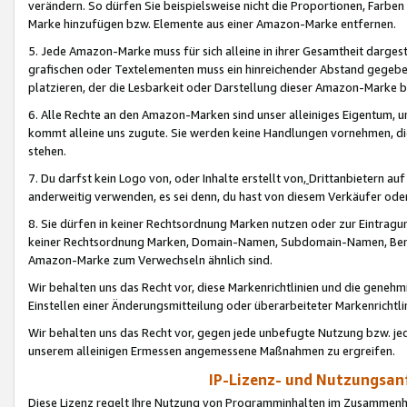
verändern. So dürfen Sie beispielsweise nicht die Proportionen, Farb
Marke hinzufügen bzw. Elemente aus einer Amazon-Marke entfernen.
5. Jede Amazon-Marke muss für sich alleine in ihrer Gesamtheit darge
grafischen oder Textelementen muss ein hinreichender Abstand gegebe
platzieren, der die Lesbarkeit oder Darstellung dieser Amazon-Marke b
6. Alle Rechte an den Amazon-Marken sind unser alleiniges Eigentum, 
kommt alleine uns zugute. Sie werden keine Handlungen vornehmen, 
stehen.
7. Du darfst kein Logo von, oder Inhalte erstellt von,
Drittanbietern au
anderweitig verwenden, es sei denn, du hast von diesem Verkäufer oder
8. Sie dürfen in keiner Rechtsordnung Marken nutzen oder zur Eintragu
keiner Rechtsordnung Marken, Domain-Namen, Subdomain-Namen, Benu
Amazon-Marke zum Verwechseln ähnlich sind.
Wir behalten uns das Recht vor, diese Markenrichtlinien und die gene
Einstellen einer Änderungsmitteilung oder überarbeiteter Markenricht
Wir behalten uns das Recht vor, gegen jede unbefugte Nutzung bzw. jede 
unserem alleinigen Ermessen angemessene Maßnahmen zu ergreifen.
IP-Lizenz- und Nutzungsan
Diese Lizenz regelt Ihre Nutzung von Programminhalten im Zusammen