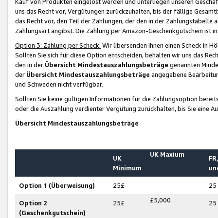
Kauf von Produkten eingelöst werden und unterliegen unseren Geschäf
uns das Recht vor, Vergütungen zurückzuhalten, bis der fällige Gesamt
das Recht vor, den Teil der Zahlungen, der den in der Zahlungstabelle 
Zahlungsart angibst. Die Zahlung per Amazon-Geschenkgutschein ist in
Option 3: Zahlung per Scheck.
Wir übersenden Ihnen einen Scheck in Höh
Sollten Sie sich für diese Option entscheiden, behalten wir uns das Rec
den in der
Übersicht Mindestauszahlungsbeträge
genannten Mindest
der
Übersicht Mindestauszahlungsbeträge
angegebene Bearbeitung
und Schweden nicht verfügbar.
Sollten Sie keine gültigen Informationen für die Zahlungsoption bereit
oder die Auszahlung verdienter Vergütung zurückhalten, bis Sie eine A
Übersicht Mindestauszahlungsbeträge
UK Maxium
UK
FR,
Minimum
un
Option 1 (Überweisung)
25£
25
£5,000
Option 2
25£
25
(Geschenkgutschein)