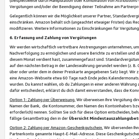
(beispielsweise durch Manipulation oder Kombination von Attributions-
Vergütungen und/oder der Beendigung deiner Teilnahme am Partnerp
Gelegentlich können wir die Möglichkeit unserer Partner, Standardv
einschränken. Amazon behält sich (ungeachtet etwaiger Fristen) das Re
modifizieren. Weitere Informationen zu Einschränkungen für Vergütung
6. Erfassung und Zahlung von Vergütungen
Wir werden wirtschaftlich vertretbare Anstrengungen unternehmen, um 
Nachverfolgung zu ermöglichen und unsere Berichte zu erstellen und di
diesem Monat verdient hast, zusammengefasst sind. Standardvergütung
auf den nächsten Betrag in der Landeswährung gerundet werden (z. B. C
über oder unter dem in deiner Preiskarte angegebenen Satz liegt. Wir
eine Amazon-Webseite etwa 60 Tage nach Ende jedes Kalendermonats, i
wurden. Du kannst wählen, ob du Zahlungen in einer anderen Währung
dafür entscheidest, erklärst du dich damit einverstanden, dass die K
Option 1: Zahlung per Überweisung.
Wir überweisen Ihre Vergütung dir
Namen der Bank, die Kontonummer, den Namen des Kontoinhabers bzw. a
erforderlich) nennen. Sollten Sie sich für diese Option entscheiden, be
fällige Gesamtbetrag den in der
Übersicht Mindestauszahlungsbet
Option 2: Zahlung per Amazon-Geschenkgutschein.
Wir übersenden Ihne
Partnerkonto genannte Haupt-E-Mail-Adresse. Diese Geschenkgutschei