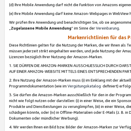
(d) Ihre Mobile Anwendung darf nicht die Funktion von Amazons eige
(e) Ihre Mobile Anwendung darf keine Amazon-Webpages in WebView 
Wir prüfen Ihre Anwendung und benachrichtigen Sie, ob sie angenomm
„
Zugelassene Mobile Anwendung
“ im Sinne der
Vereinbarung
.
Markenrichtlinien für das 
Diese Richtlinien gelten für die Nutzung der Marken, die wir Ihnen als 
müssen jederzeit strikt eingehalten werden, und jede Nutzung der Ama
Lizenzen bezüglich Ihrer Nutzung der Amazon-Marken.
1. SIE DÜRFEN DIE AMAZON-MARKEN AUSSCHLIESSLICH DURCH DARS
AUF EINER AMAZON-WEBSITE MITTELS EINES ENTSPRECHENDEN PART
2. Ihre Nutzung der Amazon-Marken muss (i) im Einklang mit der aktuells
Programmdokumentation (wie im
Vergütungskatalog
definiert) erfolg
3. Sie dürfen die Amazon-Marken ausschließlich für den in der Progr
nicht wie folgt nutzen oder darstellen: (i) in einer Weise, die ein Spo
Produkte und Dienstleistungen zu verunglimpfen, (iii) in einer Weise
schädigen könnte, oder (iv) in Offline-Materialien oder E-Mails (z. B.
Dokumenten oder mündlicher Werbung).
4. Wir werden Ihnen ein Bild bzw. Bilder der Amazon-Marken zur Verfüg