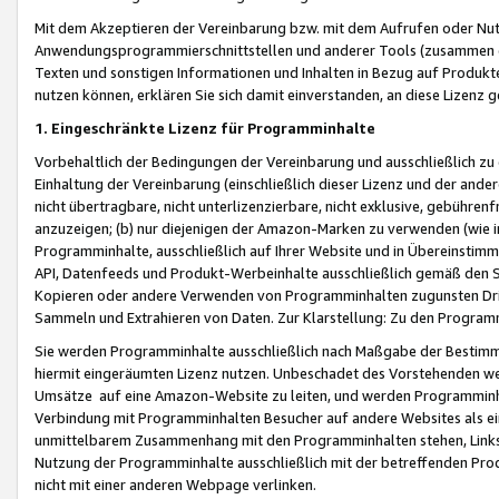
Mit dem Akzeptieren der Vereinbarung bzw. mit dem Aufrufen oder Nutz
Anwendungsprogrammierschnittstellen und anderer Tools (zusammen die
Texten und sonstigen Informationen und Inhalten in Bezug auf Produkte
nutzen können, erklären Sie sich damit einverstanden, an diese Lizenz 
1. Eingeschränkte Lizenz für Programminhalte
Vorbehaltlich der Bedingungen der Vereinbarung und ausschließlich z
Einhaltung der Vereinbarung (einschließlich dieser Lizenz und der ande
nicht übertragbare, nicht unterlizenzierbare, nicht exklusive, gebühren
anzuzeigen; (b) nur diejenigen der Amazon-Marken zu verwenden (wie in 
Programminhalte, ausschließlich auf Ihrer Website und in Übereinstimmu
API, Datenfeeds und Produkt-Werbeinhalte ausschließlich gemäß den Spe
Kopieren oder andere Verwenden von Programminhalten zugunsten Dri
Sammeln und Extrahieren von Daten. Zur Klarstellung: Zu den Program
Sie werden Programminhalte ausschließlich nach Maßgabe der Besti
hiermit eingeräumten Lizenz nutzen. Unbeschadet des Vorstehenden we
Umsätze auf eine Amazon-Website zu leiten, und werden Programminhal
Verbindung mit Programminhalten Besucher auf andere Websites als ein
unmittelbarem Zusammenhang mit den Programminhalten stehen, Links z
Nutzung der Programminhalte ausschließlich mit der betreffenden Pr
nicht mit einer anderen Webpage verlinken.