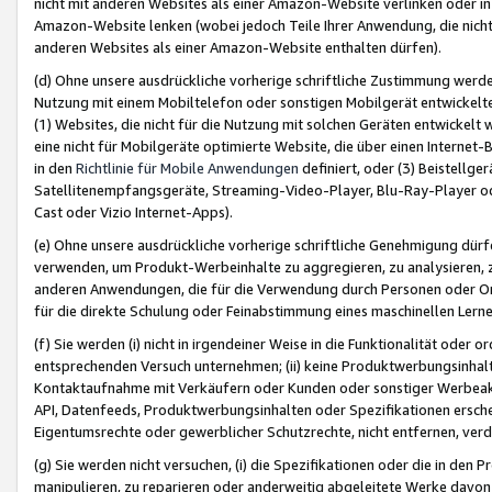
nicht mit anderen Websites als einer Amazon-Website verlinken oder i
Amazon-Website lenken (wobei jedoch Teile Ihrer Anwendung, die nich
anderen Websites als einer Amazon-Website enthalten dürfen).
(d) Ohne unsere ausdrückliche vorherige schriftliche Zustimmung werd
Nutzung mit einem Mobiltelefon oder sonstigen Mobilgerät entwickelt
(1) Websites, die nicht für die Nutzung mit solchen Geräten entwickelt
eine nicht für Mobilgeräte optimierte Website, die über einen Interne
in den
Richtlinie für Mobile Anwendungen
definiert, oder (3) Beistellge
Satellitenempfangsgeräte, Streaming-Video-Player, Blu-Ray-Player ode
Cast oder Vizio Internet-Apps).
(e) Ohne unsere ausdrückliche vorherige schriftliche Genehmigung dürfe
verwenden, um Produkt-Werbeinhalte zu aggregieren, zu analysieren, 
anderen Anwendungen, die für die Verwendung durch Personen oder Or
für die direkte Schulung oder Feinabstimmung eines maschinellen Lern
(f) Sie werden (i) nicht in irgendeiner Weise in die Funktionalität ode
entsprechenden Versuch unternehmen; (ii) keine Produktwerbungsinha
Kontaktaufnahme mit Verkäufern oder Kunden oder sonstiger Werbeaktiv
API, Datenfeeds, Produktwerbungsinhalten oder Spezifikationen erschei
Eigentumsrechte oder gewerblicher Schutzrechte, nicht entfernen, verd
(g) Sie werden nicht versuchen, (i) die Spezifikationen oder die in de
manipulieren, zu reparieren oder anderweitig abgeleitete Werke davon z