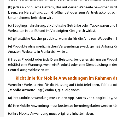
(b) jedes alkoholische Getränk, das auf deiner Webseite beworben wird
Lizenz zur Herstellung, zum Großhandel oder zum Vertrieb alkoholisch
Unternehmens betrieben wird,
(c) Säuglingsnahruhrung, alkoholische Getränke oder Tabakwaren und E
Webseiten in der EU und im Vereinigten Königreich wirbst,
(d) pflanzliche Raucherprodukte, wenn du für die Amazon-Webseite in B
(e) Produkte ohne medizinischen Verwendungszweck gemäß Anhang XVI 
Amazon-Webseite in Frankreich wirbst,
(f) jedes Produkt oder jede Dienstleistung, bei der es sich um ein Prod
erhältst eine Warnung, wenn ein Produkt oder eine Dienstleistung in de
Central ausgeschlossen ist.
Richtlinie für Mobile Anwendungen im Rahmen de
Wenn Ihre Website eine für die Nutzung auf Mobiltelefonen, Tablets 
„
Mobile Anwendung
“) enthält, gilt Folgendes:
(a) Ihre Mobile Anwendung muss in den App-Stores von Google Play, A
(b) Ihre Mobile Anwendung muss kostenlos heruntergeladen werden könn
(c) Ihre Mobile Anwendung muss originäre Inhalte haben,