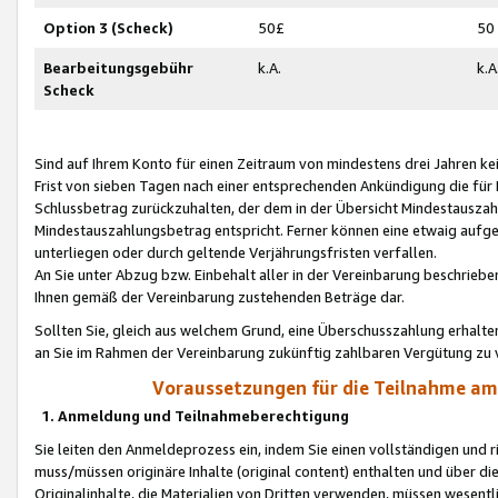
Option 3 (Scheck)
50£
50
Bearbeitungsgebühr
k.A.
k.A
Scheck
Sind auf Ihrem Konto für einen Zeitraum von mindestens drei Jahren kein
Frist von sieben Tagen nach einer entsprechenden Ankündigung die für
Schlussbetrag zurückzuhalten, der dem in der Übersicht Mindestausz
Mindestauszahlungsbetrag entspricht. Ferner können eine etwaig aufg
unterliegen oder durch geltende Verjährungsfristen verfallen.
An Sie unter Abzug bzw. Einbehalt aller in der Vereinbarung beschrieb
Ihnen gemäß der Vereinbarung zustehenden Beträge dar.
Sollten Sie, gleich aus welchem Grund, eine Überschusszahlung erhalte
an Sie im Rahmen der Vereinbarung zukünftig zahlbaren Vergütung zu 
Voraussetzungen für die Teilnahme a
1. Anmeldung und Teilnahmeberechtigung
Sie leiten den Anmeldeprozess ein, indem Sie einen vollständigen und 
muss/müssen originäre Inhalte (original content) enthalten und über d
Originalinhalte, die Materialien von Dritten verwenden, müssen wese