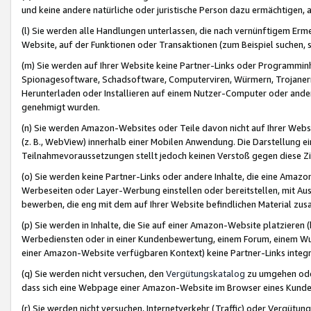
und keine andere natürliche oder juristische Person dazu ermächtigen, a
(l) Sie werden alle Handlungen unterlassen, die nach vernünftigem Erme
Website, auf der Funktionen oder Transaktionen (zum Beispiel suchen, s
(m) Sie werden auf Ihrer Website keine Partner-Links oder Programmin
Spionagesoftware, Schadsoftware, Computerviren, Würmern, Trojaner
Herunterladen oder Installieren auf einem Nutzer-Computer oder ande
genehmigt wurden.
(n) Sie werden Amazon-Websites oder Teile davon nicht auf Ihrer Websi
(z. B., WebView) innerhalb einer Mobilen Anwendung. Die Darstellung ein
Teilnahmevoraussetzungen stellt jedoch keinen Verstoß gegen diese Zif
(o) Sie werden keine Partner-Links oder andere Inhalte, die eine Am
Werbeseiten oder Layer-Werbung einstellen oder bereitstellen, mit Au
bewerben, die eng mit dem auf Ihrer Website befindlichen Material z
(p) Sie werden in Inhalte, die Sie auf einer Amazon-Website platzier
Werbediensten oder in einer Kundenbewertung, einem Forum, einem Wun
einer Amazon-Website verfügbaren Kontext) keine Partner-Links integr
(q) Sie werden nicht versuchen, den
Vergütungskatalog
zu umgehen oder
dass sich eine Webpage einer Amazon-Website im Browser eines Kunden 
(r) Sie werden nicht versuchen, Internetverkehr (Traffic) oder Vergü