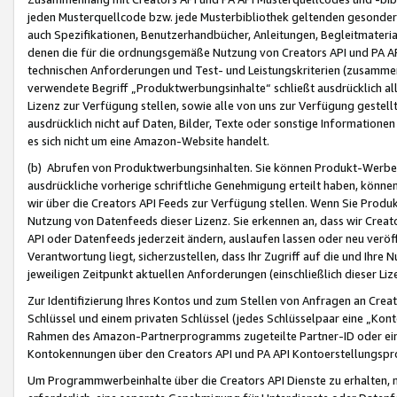
jeden Musterquellcode bzw. jede Musterbibliothek geltenden gesonder
auch Spezifikationen, Benutzerhandbücher, Anleitungen, Begleitmaterial
denen die für die ordnungsgemäße Nutzung von Creators API und PA A
technischen Anforderungen und Test- und Leistungskriterien (zusammen
verwendete Begriff „Produktwerbungsinhalte“ schließt ausdrücklich al
Lizenz zur Verfügung stellen, sowie alle von uns zur Verfügung gestel
ausdrücklich nicht auf Daten, Bilder, Texte oder sonstige Informatione
es sich nicht um eine Amazon-Website handelt.
(b) Abrufen von Produktwerbungsinhalten. Sie können Produkt-Werbein
ausdrückliche vorherige schriftliche Genehmigung erteilt haben, könn
wir über die Creators API Feeds zur Verfügung stellen. Wenn Sie Produk
Nutzung von Datenfeeds dieser Lizenz. Sie erkennen an, dass wir Creat
API oder Datenfeeds jederzeit ändern, auslaufen lassen oder neu veröffe
Verantwortung liegt, sicherzustellen, dass Ihr Zugriff auf die und Ihr
jeweiligen Zeitpunkt aktuellen Anforderungen (einschließlich dieser Liz
Zur Identifizierung Ihres Kontos und zum Stellen von Anfragen an Crea
Schlüssel und einem privaten Schlüssel (jedes Schlüsselpaar eine „Kon
Rahmen des Amazon-Partnerprogramms zugeteilte Partner-ID oder ein
Kontokennungen über den Creators API und PA API Kontoerstellungspro
Um Programmwerbeinhalte über die Creators API Dienste zu erhalten, m