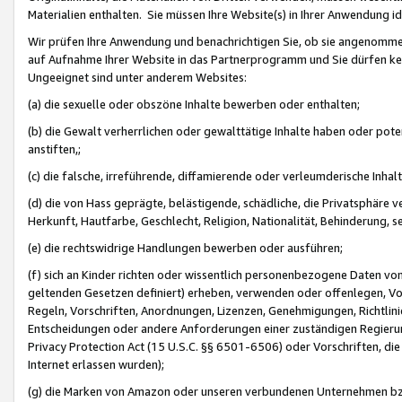
Materialien enthalten. Sie müssen Ihre Website(s) in Ihrer Anwendung ide
Wir prüfen Ihre Anwendung und benachrichtigen Sie, ob sie angenommen
auf Aufnahme Ihrer Website in das Partnerprogramm und Sie dürfen kei
Ungeeignet sind unter anderem Websites:
(a) die sexuelle oder obszöne Inhalte bewerben oder enthalten;
(b) die Gewalt verherrlichen oder gewalttätige Inhalte haben oder pot
anstiften,;
(c) die falsche, irreführende, diffamierende oder verleumderische Inha
(d) die von Hass geprägte, belästigende, schädliche, die Privatsphäre v
Herkunft, Hautfarbe, Geschlecht, Religion, Nationalität, Behinderung, 
(e) die rechtswidrige Handlungen bewerben oder ausführen;
(f) sich an Kinder richten oder wissentlich personenbezogene Daten vo
geltenden Gesetzen definiert) erheben, verwenden oder offenlegen, Vo
Regeln, Vorschriften, Anordnungen, Lizenzen, Genehmigungen, Richtlini
Entscheidungen oder andere Anforderungen einer zuständigen Regierung
Privacy Protection Act (15 U.S.C. §§ 6501-6506) oder Vorschriften, di
Internet erlassen wurden);
(g) die Marken von Amazon oder unseren verbundenen Unternehmen b