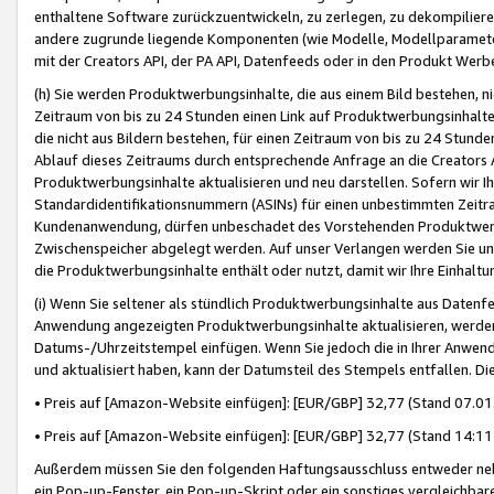
enthaltene Software zurückzuentwickeln, zu zerlegen, zu dekompilier
andere zugrunde liegende Komponenten (wie Modelle, Modellparameter
mit der Creators API, der PA API, Datenfeeds oder in den Produkt Werb
(h) Sie werden Produktwerbungsinhalte, die aus einem Bild bestehen, ni
Zeitraum von bis zu 24 Stunden einen Link auf Produktwerbungsinhalte
die nicht aus Bildern bestehen, für einen Zeitraum von bis zu 24 Stund
Ablauf dieses Zeitraums durch entsprechende Anfrage an die Creators 
Produktwerbungsinhalte aktualisieren und neu darstellen. Sofern wir Ih
Standardidentifikationsnummern (ASINs) für einen unbestimmten Zeitra
Kundenanwendung, dürfen unbeschadet des Vorstehenden Produktwerbu
Zwischenspeicher abgelegt werden. Auf unser Verlangen werden Sie un
die Produktwerbungsinhalte enthält oder nutzt, damit wir Ihre Einhalt
(i) Wenn Sie seltener als stündlich Produktwerbungsinhalte aus Datenfe
Anwendung angezeigten Produktwerbungsinhalte aktualisieren, werden 
Datums-/Uhrzeitstempel einfügen. Wenn Sie jedoch die in Ihrer Anwe
und aktualisiert haben, kann der Datumsteil des Stempels entfallen. Dies
• Preis auf [Amazon-Website einfügen]: [EUR/GBP] 32,77 (Stand 07.01.
• Preis auf [Amazon-Website einfügen]: [EUR/GBP] 32,77 (Stand 14:11 
Außerdem müssen Sie den folgenden Haftungsausschluss entweder neb
ein Pop-up-Fenster, ein Pop-up-Skript oder ein sonstiges vergleichba