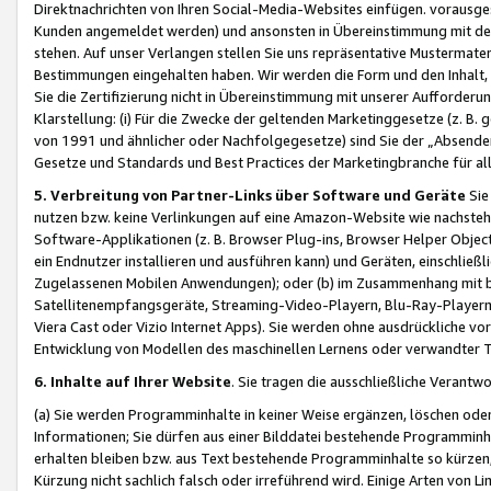
Direktnachrichten von Ihren Social-Media-Websites einfügen. vorausg
Kunden angemeldet werden) und ansonsten in Übereinstimmung mit der
stehen. Auf unser Verlangen stellen Sie uns repräsentative Mustermater
Bestimmungen eingehalten haben. Wir werden die Form und den Inhalt, di
Sie die Zertifizierung nicht in Übereinstimmung mit unserer Aufforderu
Klarstellung: (i) Für die Zwecke der geltenden Marketinggesetze (z. 
von 1991 und ähnlicher oder Nachfolgegesetze) sind Sie der „Absender“ j
Gesetze und Standards und Best Practices der Marketingbranche für 
5. Verbreitung von Partner-Links über Software und Geräte
Sie
nutzen bzw. keine Verlinkungen auf eine Amazon-Website wie nachsteh
Software-Applikationen (z. B. Browser Plug-ins, Browser Helper Objec
ein Endnutzer installieren und ausführen kann) und Geräten, einschlie
Zugelassenen Mobilen Anwendungen); oder (b) im Zusammenhang mit bzw.
Satellitenempfangsgeräte, Streaming-Video-Playern, Blu-Ray-Playern 
Viera Cast oder Vizio Internet Apps). Sie werden ohne ausdrückliche v
Entwicklung von Modellen des maschinellen Lernens oder verwandter 
6. Inhalte auf Ihrer Website
. Sie tragen die ausschließliche Verantwo
(a) Sie werden Programminhalte in keiner Weise ergänzen, löschen oder
Informationen; Sie dürfen aus einer Bilddatei bestehende Programminhal
erhalten bleiben bzw. aus Text bestehende Programminhalte so kürzen, 
Kürzung nicht sachlich falsch oder irreführend wird. Einige Arten von L