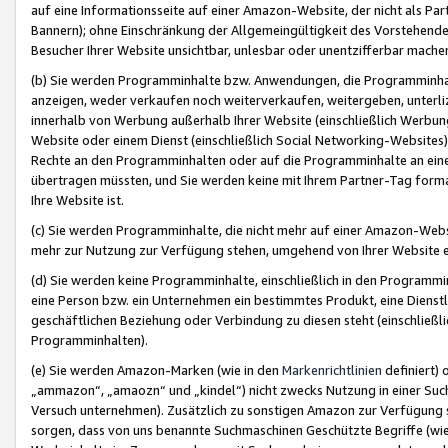
auf eine Informationsseite auf einer Amazon-Website, der nicht als Part
Bannern); ohne Einschränkung der Allgemeingültigkeit des Vorstehende
Besucher Ihrer Website unsichtbar, unlesbar oder unentzifferbar mache
(b) Sie werden Programminhalte bzw. Anwendungen, die Programminhalt
anzeigen, weder verkaufen noch weiterverkaufen, weitergeben, unterli
innerhalb von Werbung außerhalb Ihrer Website (einschließlich Werbun
Website oder einem Dienst (einschließlich Social Networking-Website
Rechte an den Programminhalten oder auf die Programminhalte an eine a
übertragen müssten, und Sie werden keine mit Ihrem Partner-Tag formati
Ihre Website ist.
(c) Sie werden Programminhalte, die nicht mehr auf einer Amazon-Websit
mehr zur Nutzung zur Verfügung stehen, umgehend von Ihrer Website e
(d) Sie werden keine Programminhalte, einschließlich in den Programmin
eine Person bzw. ein Unternehmen ein bestimmtes Produkt, eine Dienstle
geschäftlichen Beziehung oder Verbindung zu diesen steht (einschließli
Programminhalten).
(e) Sie werden Amazon-Marken (wie in den
Markenrichtlinien
definiert) 
„ammazon“, „amaozn“ und „kindel“) nicht zwecks Nutzung in einer Suc
Versuch unternehmen). Zusätzlich zu sonstigen Amazon zur Verfügung 
sorgen, dass von uns benannte Suchmaschinen Geschützte Begriffe (wie 