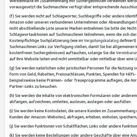
Werbeinhalte im Zusammenhang mit Suchergebnissen verwendet werden,
vorausgesetzt die Suchmaschine verfügt über entsprechende Ausschlu
(f) Sie werden nicht auf Schlagwörter, Suchbegriffe oder andere Ident
Amazon oder unseren verbundenen Unternehmen oder Abwandlungen bzw
nicht abschließende Liste unserer Marken entnehmen Sie bitte der Nich
Schlagwortauktionen auf Suchmaschinen teilnehmen, wenn die sich da
Kostenpflichtige Suchplatzierung (wie im
Vergütungskatalog
definiert
Suchmaschinen Links zur Verfügung stellen, damit Sie bei allgemeinen I
kostenfreien Suchergebnissen) auftauchen, solange Sie die
Vereinbaru
auf Ihre Website leiten und nicht unmittelbar oder mittelbar über eine
(g) Sie werden natürlichen oder juristischen Personen für die Nutzung 
Form von Geld, Rabatten, Preisnachlässen, Punkten, Spenden für Hilfs
beispielsweise keine Prämien- oder Treueprogramme auflegen, die Anrei
Partner-Links zu besuchen.
(h) Sie werden die Inhalte von elektronischen Formularen oder anderem M
abfangen, aufzeichnen, umleiten, auslesen, auslegen oder ausfüllen.
(i) Sie werden keine Kontodaten, die unsere Kunden im Zusammenhang 
Kunden der Amazon-Websites), abfragen, erheben, einholen, speichern,
(j) Sie werden Funktionen von Schaltflächen, Links oder andere Funkti
(k) Sie werden keine Bestellungen oder andere Geschäfte über eine Ama