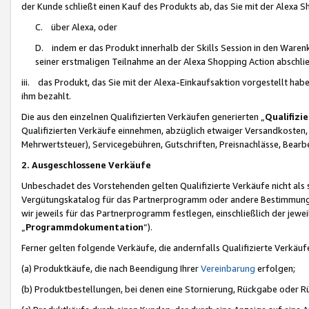
der Kunde schließt einen Kauf des Produkts ab, das Sie mit der Alexa 
C. über Alexa, oder
D. indem er das Produkt innerhalb der Skills Session in den Waren
seiner erstmaligen Teilnahme an der Alexa Shopping Action abschlie
iii. das Produkt, das Sie mit der Alexa-Einkaufsaktion vorgestellt ha
ihm bezahlt.
Die aus den einzelnen Qualifizierten Verkäufen generierten „
Qualifizi
Qualifizierten Verkäufe einnehmen, abzüglich etwaiger Versandkosten
Mehrwertsteuer), Servicegebühren, Gutschriften, Preisnachlässe, Bear
2. Ausgeschlossene Verkäufe
Unbeschadet des Vorstehenden gelten Qualifizierte Verkäufe nicht als
Vergütungskatalog für das Partnerprogramm oder andere Bestimmungen,
wir jeweils für das Partnerprogramm festlegen, einschließlich der jewe
„
Programmdokumentation
“).
Ferner gelten folgende Verkäufe, die andernfalls Qualifizierte Verkä
(a) Produktkäufe, die nach Beendigung Ihrer
Vereinbarung
erfolgen;
(b) Produktbestellungen, bei denen eine Stornierung, Rückgabe oder R