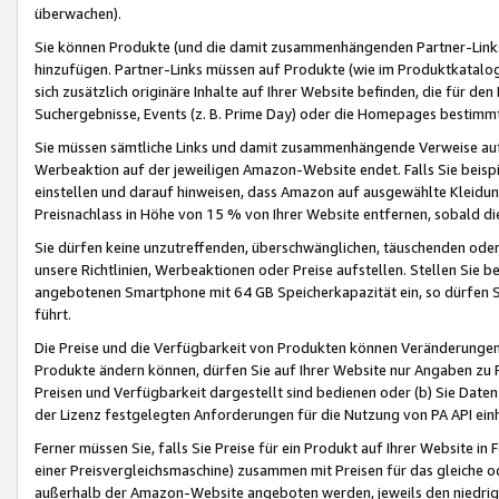
überwachen).
Sie können Produkte (und die damit zusammenhängenden Partner-Links)
hinzufügen. Partner-Links müssen auf Produkte (wie im Produktkatalog de
sich zusätzlich originäre Inhalte auf Ihrer Website befinden, die für 
Suchergebnisse, Events (z. B. Prime Day) oder die Homepages bestimmte
Sie müssen sämtliche Links und damit zusammenhängende Verweise auf z
Werbeaktion auf der jeweiligen Amazon-Website endet. Falls Sie beisp
einstellen und darauf hinweisen, dass Amazon auf ausgewählte Kleidun
Preisnachlass in Höhe von 15 % von Ihrer Website entfernen, sobald di
Sie dürfen keine unzutreffenden, überschwänglichen, täuschenden od
unsere Richtlinien, Werbeaktionen oder Preise aufstellen. Stellen Sie 
angebotenen Smartphone mit 64 GB Speicherkapazität ein, so dürfen S
führt.
Die Preise und die Verfügbarkeit von Produkten können Veränderungen 
Produkte ändern können, dürfen Sie auf Ihrer Website nur Angaben zu P
Preisen und Verfügbarkeit dargestellt sind bedienen oder (b) Sie Daten
der Lizenz festgelegten Anforderungen für die Nutzung von PA API einh
Ferner müssen Sie, falls Sie Preise für ein Produkt auf Ihrer Website in 
einer Preisvergleichsmaschine) zusammen mit Preisen für das gleiche o
außerhalb der Amazon-Website angeboten werden, jeweils den niedrigst