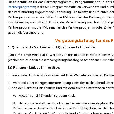
Diese Richtlinien für das Partnerprogramm („
Programmrichtlinien
“)
Partnerprogramm
; in diesen Programmrichtlinien verwendete und durch
der Vereinbarung zugewiesene Bedeutung. Die Rechte und Pflichten de
Partnerprogramm sowie Ziffer 3 der IP-Lizenz für das Partnerprogram
Einschränkung von Ziffer 6 Abs. (a) der Vereinbarung wird hiermit Fol
Partnerprogramm, die IP-Lizenz für das Partnerprogramm oder Ziffer 1
gegen die Vereinbarung.
Vergütungskatalog für das 
1. Qualifizierte Verkäufe und Qualifizierte Umsätze
„
Qualifizierte Verkäufe
“ werden von uns mit den in Ziffer 3 diese
(vorbehaltlich der in diesem Vergütungskatalog beschriebenen Ausnah
(a) Partner- Link auf Ihrer Site
:
i. ein Kunde durch Anklicken eines auf Ihrer Website platzierten Part
ii. während einer einzigen Internetsitzung eines der nachstehend unter (i)
Kunde den Partner-Link anklickt und mit dem zuerst eintretenden der f
A. Ablauf von 24 Stunden seit dem Klick,
B. der Kunde bestellt ein Produkt, mit Ausnahme eines digitalen P
Download einer Amazon Software oder Produkte, die unter dem N
Downloads“, „Amazon Coin“, „Kindle Books“, „Kindle Newspapers“, „