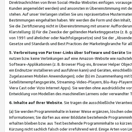
Direktnachrichten von Ihren Social-Media-Websites einfügen. vorausg
Kunden angemeldet werden) und ansonsten in Übereinstimmung mit der
stehen. Auf unser Verlangen stellen Sie uns repräsentative Mustermater
Bestimmungen eingehalten haben. Wir werden die Form und den Inhalt, di
Sie die Zertifizierung nicht in Übereinstimmung mit unserer Aufforderu
Klarstellung: (i) Für die Zwecke der geltenden Marketinggesetze (z. 
von 1991 und ähnlicher oder Nachfolgegesetze) sind Sie der „Absender“ j
Gesetze und Standards und Best Practices der Marketingbranche für 
5. Verbreitung von Partner-Links über Software und Geräte
Sie
nutzen bzw. keine Verlinkungen auf eine Amazon-Website wie nachsteh
Software-Applikationen (z. B. Browser Plug-ins, Browser Helper Objec
ein Endnutzer installieren und ausführen kann) und Geräten, einschlie
Zugelassenen Mobilen Anwendungen); oder (b) im Zusammenhang mit bzw.
Satellitenempfangsgeräte, Streaming-Video-Playern, Blu-Ray-Playern 
Viera Cast oder Vizio Internet Apps). Sie werden ohne ausdrückliche v
Entwicklung von Modellen des maschinellen Lernens oder verwandter 
6. Inhalte auf Ihrer Website
. Sie tragen die ausschließliche Verantwo
(a) Sie werden Programminhalte in keiner Weise ergänzen, löschen oder
Informationen; Sie dürfen aus einer Bilddatei bestehende Programminhal
erhalten bleiben bzw. aus Text bestehende Programminhalte so kürzen, 
Kürzung nicht sachlich falsch oder irreführend wird. Einige Arten von L