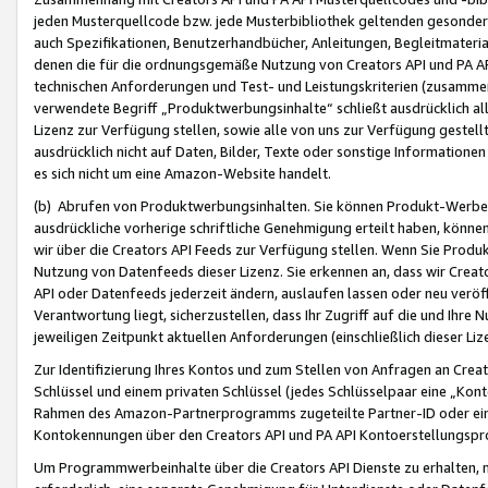
jeden Musterquellcode bzw. jede Musterbibliothek geltenden gesonder
auch Spezifikationen, Benutzerhandbücher, Anleitungen, Begleitmaterial
denen die für die ordnungsgemäße Nutzung von Creators API und PA A
technischen Anforderungen und Test- und Leistungskriterien (zusammen
verwendete Begriff „Produktwerbungsinhalte“ schließt ausdrücklich al
Lizenz zur Verfügung stellen, sowie alle von uns zur Verfügung gestel
ausdrücklich nicht auf Daten, Bilder, Texte oder sonstige Informatione
es sich nicht um eine Amazon-Website handelt.
(b) Abrufen von Produktwerbungsinhalten. Sie können Produkt-Werbein
ausdrückliche vorherige schriftliche Genehmigung erteilt haben, könn
wir über die Creators API Feeds zur Verfügung stellen. Wenn Sie Produk
Nutzung von Datenfeeds dieser Lizenz. Sie erkennen an, dass wir Creat
API oder Datenfeeds jederzeit ändern, auslaufen lassen oder neu veröffe
Verantwortung liegt, sicherzustellen, dass Ihr Zugriff auf die und Ihr
jeweiligen Zeitpunkt aktuellen Anforderungen (einschließlich dieser Liz
Zur Identifizierung Ihres Kontos und zum Stellen von Anfragen an Crea
Schlüssel und einem privaten Schlüssel (jedes Schlüsselpaar eine „Kon
Rahmen des Amazon-Partnerprogramms zugeteilte Partner-ID oder ein
Kontokennungen über den Creators API und PA API Kontoerstellungspro
Um Programmwerbeinhalte über die Creators API Dienste zu erhalten, m