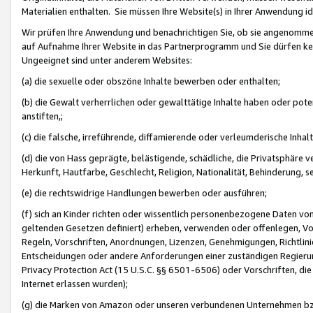
Materialien enthalten. Sie müssen Ihre Website(s) in Ihrer Anwendung ide
Wir prüfen Ihre Anwendung und benachrichtigen Sie, ob sie angenommen
auf Aufnahme Ihrer Website in das Partnerprogramm und Sie dürfen kei
Ungeeignet sind unter anderem Websites:
(a) die sexuelle oder obszöne Inhalte bewerben oder enthalten;
(b) die Gewalt verherrlichen oder gewalttätige Inhalte haben oder pot
anstiften,;
(c) die falsche, irreführende, diffamierende oder verleumderische Inha
(d) die von Hass geprägte, belästigende, schädliche, die Privatsphäre v
Herkunft, Hautfarbe, Geschlecht, Religion, Nationalität, Behinderung, 
(e) die rechtswidrige Handlungen bewerben oder ausführen;
(f) sich an Kinder richten oder wissentlich personenbezogene Daten vo
geltenden Gesetzen definiert) erheben, verwenden oder offenlegen, Vo
Regeln, Vorschriften, Anordnungen, Lizenzen, Genehmigungen, Richtlini
Entscheidungen oder andere Anforderungen einer zuständigen Regierung
Privacy Protection Act (15 U.S.C. §§ 6501-6506) oder Vorschriften, di
Internet erlassen wurden);
(g) die Marken von Amazon oder unseren verbundenen Unternehmen b