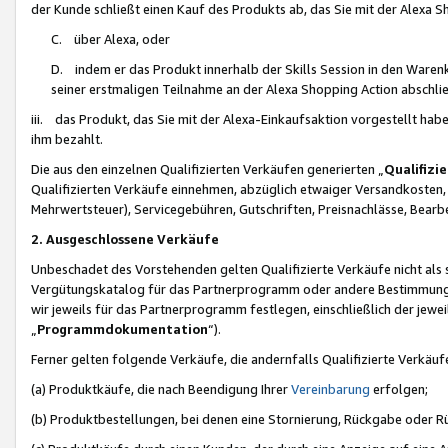
der Kunde schließt einen Kauf des Produkts ab, das Sie mit der Alexa 
C. über Alexa, oder
D. indem er das Produkt innerhalb der Skills Session in den Waren
seiner erstmaligen Teilnahme an der Alexa Shopping Action abschlie
iii. das Produkt, das Sie mit der Alexa-Einkaufsaktion vorgestellt ha
ihm bezahlt.
Die aus den einzelnen Qualifizierten Verkäufen generierten „
Qualifizi
Qualifizierten Verkäufe einnehmen, abzüglich etwaiger Versandkosten
Mehrwertsteuer), Servicegebühren, Gutschriften, Preisnachlässe, Bear
2. Ausgeschlossene Verkäufe
Unbeschadet des Vorstehenden gelten Qualifizierte Verkäufe nicht als
Vergütungskatalog für das Partnerprogramm oder andere Bestimmungen,
wir jeweils für das Partnerprogramm festlegen, einschließlich der jewe
„
Programmdokumentation
“).
Ferner gelten folgende Verkäufe, die andernfalls Qualifizierte Verkä
(a) Produktkäufe, die nach Beendigung Ihrer
Vereinbarung
erfolgen;
(b) Produktbestellungen, bei denen eine Stornierung, Rückgabe oder R