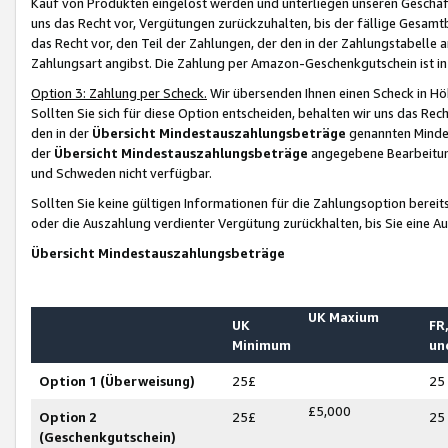
Kauf von Produkten eingelöst werden und unterliegen unseren Geschäf
uns das Recht vor, Vergütungen zurückzuhalten, bis der fällige Gesamt
das Recht vor, den Teil der Zahlungen, der den in der Zahlungstabelle 
Zahlungsart angibst. Die Zahlung per Amazon-Geschenkgutschein ist in
Option 3: Zahlung per Scheck.
Wir übersenden Ihnen einen Scheck in Höh
Sollten Sie sich für diese Option entscheiden, behalten wir uns das Rec
den in der
Übersicht Mindestauszahlungsbeträge
genannten Mindest
der
Übersicht Mindestauszahlungsbeträge
angegebene Bearbeitung
und Schweden nicht verfügbar.
Sollten Sie keine gültigen Informationen für die Zahlungsoption bereit
oder die Auszahlung verdienter Vergütung zurückhalten, bis Sie eine A
Übersicht Mindestauszahlungsbeträge
UK Maxium
UK
FR,
Minimum
un
Option 1 (Überweisung)
25£
25
£5,000
Option 2
25£
25
(Geschenkgutschein)