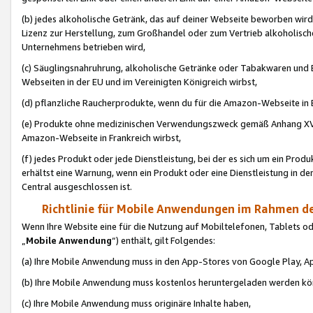
(b) jedes alkoholische Getränk, das auf deiner Webseite beworben wird
Lizenz zur Herstellung, zum Großhandel oder zum Vertrieb alkoholisch
Unternehmens betrieben wird,
(c) Säuglingsnahruhrung, alkoholische Getränke oder Tabakwaren und E
Webseiten in der EU und im Vereinigten Königreich wirbst,
(d) pflanzliche Raucherprodukte, wenn du für die Amazon-Webseite in B
(e) Produkte ohne medizinischen Verwendungszweck gemäß Anhang XVI 
Amazon-Webseite in Frankreich wirbst,
(f) jedes Produkt oder jede Dienstleistung, bei der es sich um ein Prod
erhältst eine Warnung, wenn ein Produkt oder eine Dienstleistung in de
Central ausgeschlossen ist.
Richtlinie für Mobile Anwendungen im Rahmen de
Wenn Ihre Website eine für die Nutzung auf Mobiltelefonen, Tablets 
„
Mobile Anwendung
“) enthält, gilt Folgendes:
(a) Ihre Mobile Anwendung muss in den App-Stores von Google Play, A
(b) Ihre Mobile Anwendung muss kostenlos heruntergeladen werden könn
(c) Ihre Mobile Anwendung muss originäre Inhalte haben,