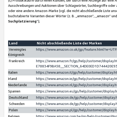
(c) Produktkäufe durch einen Kunden, der durch eine Anzeige auf eine 
Ausschreibungen und Auktionen über Schlagwörter, Suchbegriffe oder 
oder eine andere Amazon-Marke (vgl. die nicht abschließende Liste un
buchstabierte Varianten dieser Wörter (z. B. „ammazon“, „amaozn“ und „
Suchplatzierung
”);
Land
Nicht abschließende Liste der Marken
Vereinigtes
https://www.amazon.co.uk/gp/feature.html?ie=U
Königreich
Frankreich
https://www.amazon.fr/gp/help/customer/displa
E78834F9BA58__SECTION_64DE0ED1D744420E9
Italien
https://www.amazon.it/gp/help/customer/display
Irland
https://www.amazon.ie/gp/help/customer/displa
Niederlande
https://www.amazon.nl/gp/help/customer/display
Spanien
https://www.amazon.es/gp/help/customer/display
Deutschland
https://www.amazon.de/gp/help/customer/displa
Schweden
https://www.amazon.de/gp/help/customer/displa
Polen
https://www.amazon.pl/gp/help/customer/display
Belgien
https://www.amazon.com.be/gp/help/customer/d