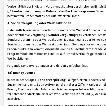
Vorbehaltlich der in diesem Vergütungskatalog beschriebenen Einschr
(„
Standardvergütung im Rahmen des Partnerprogramms
“) besc
bestimmten Prozentsatzes der Qualifizierten Erlöse.
4. Sondervergütung oder Werbeaktionen
Gelegentlich können wir Sonderprogramme oder Werbeaktionen auflegen,
oder alternative Vergütung („
Sondervergütung
”) zu verdienen. Amazo
Sonderprogramme oder Werbeaktionen jederzeit ganz oder teilweise einz
Sonderprogramme oder Werbeaktionen (auch Sonderprogramme oder We
Produktverkäufen kommt) disqualifizierende Ausschlusstatbestände, di
Programmdokumentation im Hinblick auf Produktverkäufe geltende E
Werbeaktionen.
Folgende Sondervergütungen sind derzeit verfügbar:
hier
.
(a) Bounty Events
In den in der
Anlage
(„
Sondervergütung
“) aufgeführten Ländern sind
Zusammenhang mit „
Bounty Events
“ die in dieser Ziffer 4 (a) besch
Bounty Event wie in der Anlage beschrieben anspruchsberechtigt sein mu
teilnehmende Startseite einer Amazon-Website aufruft und (2) der Kun
ausführt.
Amazon zahlt keine Sondervergütung, wenn das zugrundeliegende Boun