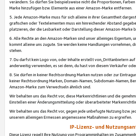
verändern. So dürfen Sie beispielsweise nicht die Proportionen, Farb
Marke hinzufügen bzw. Elemente aus einer Amazon-Marke entfernen.
5. Jede Amazon-Marke muss für sich alleine in ihrer Gesamtheit darge
grafischen oder Textelementen muss ein hinreichender Abstand gegebe
platzieren, der die Lesbarkeit oder Darstellung dieser Amazon-Marke b
6. Alle Rechte an den Amazon-Marken sind unser alleiniges Eigentum, 
kommt alleine uns zugute. Sie werden keine Handlungen vornehmen, 
stehen.
7. Du darfst kein Logo von, oder Inhalte erstellt von,
Drittanbietern au
anderweitig verwenden, es sei denn, du hast von diesem Verkäufer oder
8. Sie dürfen in keiner Rechtsordnung Marken nutzen oder zur Eintragu
keiner Rechtsordnung Marken, Domain-Namen, Subdomain-Namen, Benu
Amazon-Marke zum Verwechseln ähnlich sind.
Wir behalten uns das Recht vor, diese Markenrichtlinien und die gene
Einstellen einer Änderungsmitteilung oder überarbeiteter Markenricht
Wir behalten uns das Recht vor, gegen jede unbefugte Nutzung bzw. jede 
unserem alleinigen Ermessen angemessene Maßnahmen zu ergreifen.
IP-Lizenz- und Nutzungsan
Diese Lizenz regelt Ihre Nutzung von Programminhalten im Zusammen