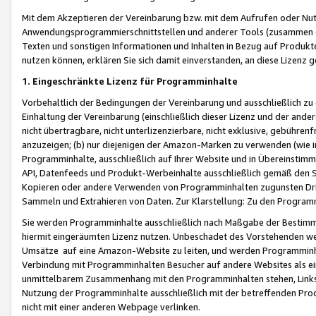
Mit dem Akzeptieren der Vereinbarung bzw. mit dem Aufrufen oder Nutz
Anwendungsprogrammierschnittstellen und anderer Tools (zusammen die
Texten und sonstigen Informationen und Inhalten in Bezug auf Produkte
nutzen können, erklären Sie sich damit einverstanden, an diese Lizenz 
1. Eingeschränkte Lizenz für Programminhalte
Vorbehaltlich der Bedingungen der Vereinbarung und ausschließlich z
Einhaltung der Vereinbarung (einschließlich dieser Lizenz und der ande
nicht übertragbare, nicht unterlizenzierbare, nicht exklusive, gebühren
anzuzeigen; (b) nur diejenigen der Amazon-Marken zu verwenden (wie in 
Programminhalte, ausschließlich auf Ihrer Website und in Übereinstimmu
API, Datenfeeds und Produkt-Werbeinhalte ausschließlich gemäß den Spe
Kopieren oder andere Verwenden von Programminhalten zugunsten Dri
Sammeln und Extrahieren von Daten. Zur Klarstellung: Zu den Program
Sie werden Programminhalte ausschließlich nach Maßgabe der Besti
hiermit eingeräumten Lizenz nutzen. Unbeschadet des Vorstehenden we
Umsätze auf eine Amazon-Website zu leiten, und werden Programminhal
Verbindung mit Programminhalten Besucher auf andere Websites als ein
unmittelbarem Zusammenhang mit den Programminhalten stehen, Links z
Nutzung der Programminhalte ausschließlich mit der betreffenden Pr
nicht mit einer anderen Webpage verlinken.