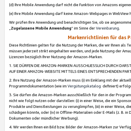
(d) Ihre Mobile Anwendung darf nicht die Funktion von Amazons eige
(e) Ihre Mobile Anwendung darf keine Amazon-Webpages in WebView 
Wir prüfen Ihre Anwendung und benachrichtigen Sie, ob sie angenomm
„
Zugelassene Mobile Anwendung
“ im Sinne der
Vereinbarung
.
Markenrichtlinien für das 
Diese Richtlinien gelten für die Nutzung der Marken, die wir Ihnen als 
müssen jederzeit strikt eingehalten werden, und jede Nutzung der Ama
Lizenzen bezüglich Ihrer Nutzung der Amazon-Marken.
1. SIE DÜRFEN DIE AMAZON-MARKEN AUSSCHLIESSLICH DURCH DARS
AUF EINER AMAZON-WEBSITE MITTELS EINES ENTSPRECHENDEN PART
2. Ihre Nutzung der Amazon-Marken muss (i) im Einklang mit der aktuells
Programmdokumentation (wie im
Vergütungskatalog
definiert) erfolg
3. Sie dürfen die Amazon-Marken ausschließlich für den in der Progr
nicht wie folgt nutzen oder darstellen: (i) in einer Weise, die ein Spo
Produkte und Dienstleistungen zu verunglimpfen, (iii) in einer Weise
schädigen könnte, oder (iv) in Offline-Materialien oder E-Mails (z. B.
Dokumenten oder mündlicher Werbung).
4. Wir werden Ihnen ein Bild bzw. Bilder der Amazon-Marken zur Verfüg