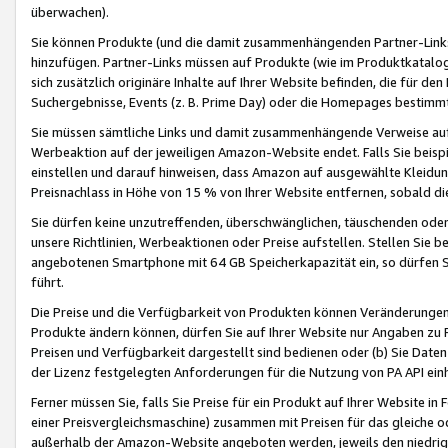
überwachen).
Sie können Produkte (und die damit zusammenhängenden Partner-Links)
hinzufügen. Partner-Links müssen auf Produkte (wie im Produktkatalog de
sich zusätzlich originäre Inhalte auf Ihrer Website befinden, die für 
Suchergebnisse, Events (z. B. Prime Day) oder die Homepages bestimmte
Sie müssen sämtliche Links und damit zusammenhängende Verweise auf z
Werbeaktion auf der jeweiligen Amazon-Website endet. Falls Sie beisp
einstellen und darauf hinweisen, dass Amazon auf ausgewählte Kleidun
Preisnachlass in Höhe von 15 % von Ihrer Website entfernen, sobald di
Sie dürfen keine unzutreffenden, überschwänglichen, täuschenden od
unsere Richtlinien, Werbeaktionen oder Preise aufstellen. Stellen Sie 
angebotenen Smartphone mit 64 GB Speicherkapazität ein, so dürfen S
führt.
Die Preise und die Verfügbarkeit von Produkten können Veränderungen 
Produkte ändern können, dürfen Sie auf Ihrer Website nur Angaben zu P
Preisen und Verfügbarkeit dargestellt sind bedienen oder (b) Sie Daten
der Lizenz festgelegten Anforderungen für die Nutzung von PA API einh
Ferner müssen Sie, falls Sie Preise für ein Produkt auf Ihrer Website in 
einer Preisvergleichsmaschine) zusammen mit Preisen für das gleiche o
außerhalb der Amazon-Website angeboten werden, jeweils den niedrigst