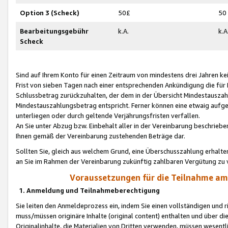
Option 3 (Scheck)
50£
50
Bearbeitungsgebühr
k.A.
k.A
Scheck
Sind auf Ihrem Konto für einen Zeitraum von mindestens drei Jahren kein
Frist von sieben Tagen nach einer entsprechenden Ankündigung die für
Schlussbetrag zurückzuhalten, der dem in der Übersicht Mindestausz
Mindestauszahlungsbetrag entspricht. Ferner können eine etwaig aufg
unterliegen oder durch geltende Verjährungsfristen verfallen.
An Sie unter Abzug bzw. Einbehalt aller in der Vereinbarung beschrieb
Ihnen gemäß der Vereinbarung zustehenden Beträge dar.
Sollten Sie, gleich aus welchem Grund, eine Überschusszahlung erhalte
an Sie im Rahmen der Vereinbarung zukünftig zahlbaren Vergütung zu 
Voraussetzungen für die Teilnahme a
1. Anmeldung und Teilnahmeberechtigung
Sie leiten den Anmeldeprozess ein, indem Sie einen vollständigen und 
muss/müssen originäre Inhalte (original content) enthalten und über d
Originalinhalte, die Materialien von Dritten verwenden, müssen wese