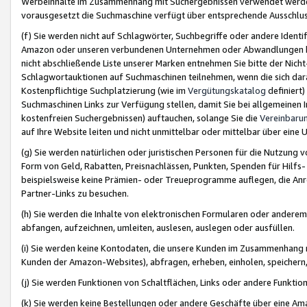
Werbeinhalte im Zusammenhang mit Suchergebnissen verwendet werden,
vorausgesetzt die Suchmaschine verfügt über entsprechende Ausschlu
(f) Sie werden nicht auf Schlagwörter, Suchbegriffe oder andere Ident
Amazon oder unseren verbundenen Unternehmen oder Abwandlungen bzw
nicht abschließende Liste unserer Marken entnehmen Sie bitte der Nich
Schlagwortauktionen auf Suchmaschinen teilnehmen, wenn die sich da
Kostenpflichtige Suchplatzierung (wie im
Vergütungskatalog
definiert
Suchmaschinen Links zur Verfügung stellen, damit Sie bei allgemeinen I
kostenfreien Suchergebnissen) auftauchen, solange Sie die
Vereinbaru
auf Ihre Website leiten und nicht unmittelbar oder mittelbar über eine
(g) Sie werden natürlichen oder juristischen Personen für die Nutzung 
Form von Geld, Rabatten, Preisnachlässen, Punkten, Spenden für Hilfs
beispielsweise keine Prämien- oder Treueprogramme auflegen, die Anrei
Partner-Links zu besuchen.
(h) Sie werden die Inhalte von elektronischen Formularen oder anderem M
abfangen, aufzeichnen, umleiten, auslesen, auslegen oder ausfüllen.
(i) Sie werden keine Kontodaten, die unsere Kunden im Zusammenhang 
Kunden der Amazon-Websites), abfragen, erheben, einholen, speichern,
(j) Sie werden Funktionen von Schaltflächen, Links oder andere Funkti
(k) Sie werden keine Bestellungen oder andere Geschäfte über eine Ama