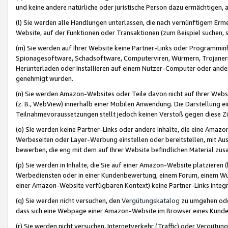
und keine andere natürliche oder juristische Person dazu ermächtigen, a
(l) Sie werden alle Handlungen unterlassen, die nach vernünftigem Erme
Website, auf der Funktionen oder Transaktionen (zum Beispiel suchen, s
(m) Sie werden auf Ihrer Website keine Partner-Links oder Programmin
Spionagesoftware, Schadsoftware, Computerviren, Würmern, Trojaner
Herunterladen oder Installieren auf einem Nutzer-Computer oder ande
genehmigt wurden.
(n) Sie werden Amazon-Websites oder Teile davon nicht auf Ihrer Websi
(z. B., WebView) innerhalb einer Mobilen Anwendung. Die Darstellung ein
Teilnahmevoraussetzungen stellt jedoch keinen Verstoß gegen diese Zif
(o) Sie werden keine Partner-Links oder andere Inhalte, die eine Am
Werbeseiten oder Layer-Werbung einstellen oder bereitstellen, mit Au
bewerben, die eng mit dem auf Ihrer Website befindlichen Material z
(p) Sie werden in Inhalte, die Sie auf einer Amazon-Website platzier
Werbediensten oder in einer Kundenbewertung, einem Forum, einem Wun
einer Amazon-Website verfügbaren Kontext) keine Partner-Links integr
(q) Sie werden nicht versuchen, den
Vergütungskatalog
zu umgehen oder
dass sich eine Webpage einer Amazon-Website im Browser eines Kunden 
(r) Sie werden nicht versuchen, Internetverkehr (Traffic) oder Vergü