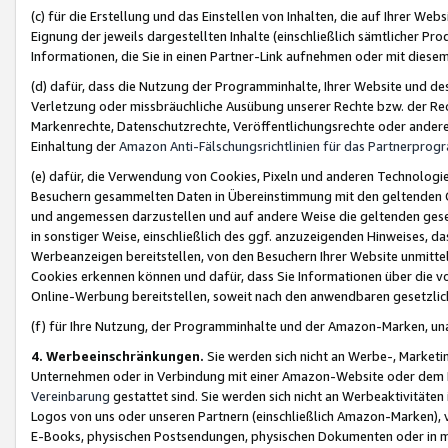
(c) für die Erstellung und das Einstellen von Inhalten, die auf Ihrer We
Eignung der jeweils dargestellten Inhalte (einschließlich sämtlicher 
Informationen, die Sie in einen Partner-Link aufnehmen oder mit diese
(d) dafür, dass die Nutzung der Programminhalte, Ihrer Website und des 
Verletzung oder missbräuchliche Ausübung unserer Rechte bzw. der Recht
Markenrechte, Datenschutzrechte, Veröffentlichungsrechte oder anderer
Einhaltung der
Amazon Anti-Fälschungsrichtlinien für das Partnerpro
(e) dafür, die Verwendung von Cookies, Pixeln und anderen Technologien
Besuchern gesammelten Daten in Übereinstimmung mit den geltenden Ge
und angemessen darzustellen und auf andere Weise die geltenden geset
in sonstiger Weise, einschließlich des ggf. anzuzeigenden Hinweises, d
Werbeanzeigen bereitstellen, von den Besuchern Ihrer Website unmitte
Cookies erkennen können und dafür, dass Sie Informationen über die v
Online-Werbung bereitstellen, soweit nach den anwendbaren gesetzlic
(f) für Ihre Nutzung, der Programminhalte und der Amazon-Marken, u
4. Werbeeinschränkungen.
Sie werden sich nicht an Werbe-, Market
Unternehmen oder in Verbindung mit einer Amazon-Website oder dem Pa
Vereinbarung
gestattet sind. Sie werden sich nicht an Werbeaktivitäten
Logos von uns oder unseren Partnern (einschließlich Amazon-Marken), 
E-Books, physischen Postsendungen, physischen Dokumenten oder in 