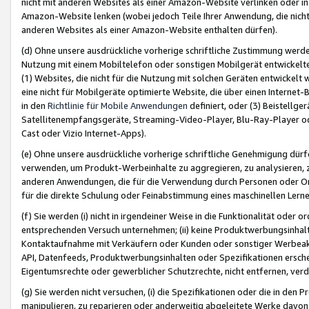
nicht mit anderen Websites als einer Amazon-Website verlinken oder i
Amazon-Website lenken (wobei jedoch Teile Ihrer Anwendung, die nich
anderen Websites als einer Amazon-Website enthalten dürfen).
(d) Ohne unsere ausdrückliche vorherige schriftliche Zustimmung werd
Nutzung mit einem Mobiltelefon oder sonstigen Mobilgerät entwickelt
(1) Websites, die nicht für die Nutzung mit solchen Geräten entwickelt
eine nicht für Mobilgeräte optimierte Website, die über einen Interne
in den
Richtlinie für Mobile Anwendungen
definiert, oder (3) Beistellge
Satellitenempfangsgeräte, Streaming-Video-Player, Blu-Ray-Player ode
Cast oder Vizio Internet-Apps).
(e) Ohne unsere ausdrückliche vorherige schriftliche Genehmigung dürfe
verwenden, um Produkt-Werbeinhalte zu aggregieren, zu analysieren, 
anderen Anwendungen, die für die Verwendung durch Personen oder Or
für die direkte Schulung oder Feinabstimmung eines maschinellen Lern
(f) Sie werden (i) nicht in irgendeiner Weise in die Funktionalität ode
entsprechenden Versuch unternehmen; (ii) keine Produktwerbungsinha
Kontaktaufnahme mit Verkäufern oder Kunden oder sonstiger Werbeaktiv
API, Datenfeeds, Produktwerbungsinhalten oder Spezifikationen erschei
Eigentumsrechte oder gewerblicher Schutzrechte, nicht entfernen, verd
(g) Sie werden nicht versuchen, (i) die Spezifikationen oder die in de
manipulieren, zu reparieren oder anderweitig abgeleitete Werke davon z