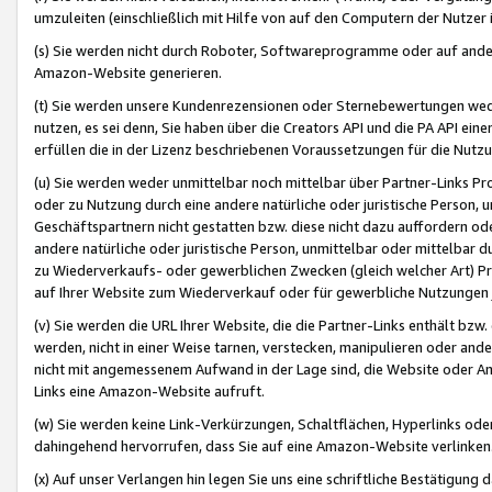
umzuleiten (einschließlich mit Hilfe von auf den Computern der Nutzer i
(s) Sie werden nicht durch Roboter, Softwareprogramme oder auf andere
Amazon-Website generieren.
(t) Sie werden unsere Kundenrezensionen oder Sternebewertungen wed
nutzen, es sei denn, Sie haben über die Creators API und die PA API e
erfüllen die in der Lizenz beschriebenen Voraussetzungen für die Nutzu
(u) Sie werden weder unmittelbar noch mittelbar über Partner-Links P
oder zu Nutzung durch eine andere natürliche oder juristische Person,
Geschäftspartnern nicht gestatten bzw. diese nicht dazu auffordern od
andere natürliche oder juristische Person, unmittelbar oder mittelbar
zu Wiederverkaufs- oder gewerblichen Zwecken (gleich welcher Art) 
auf Ihrer Website zum Wiederverkauf oder für gewerbliche Nutzungen 
(v) Sie werden die URL Ihrer Website, die die Partner-Links enthält b
werden, nicht in einer Weise tarnen, verstecken, manipulieren oder and
nicht mit angemessenem Aufwand in der Lage sind, die Website oder A
Links eine Amazon-Website aufruft.
(w) Sie werden keine Link-Verkürzungen, Schaltflächen, Hyperlinks ode
dahingehend hervorrufen, dass Sie auf eine Amazon-Website verlinken
(x) Auf unser Verlangen hin legen Sie uns eine schriftliche Bestätigung