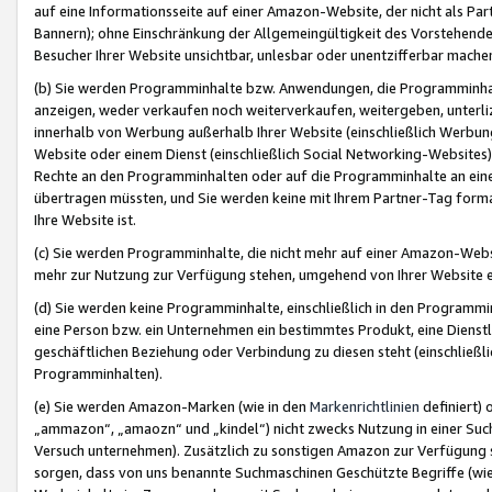
auf eine Informationsseite auf einer Amazon-Website, der nicht als Part
Bannern); ohne Einschränkung der Allgemeingültigkeit des Vorstehende
Besucher Ihrer Website unsichtbar, unlesbar oder unentzifferbar mache
(b) Sie werden Programminhalte bzw. Anwendungen, die Programminhalt
anzeigen, weder verkaufen noch weiterverkaufen, weitergeben, unterli
innerhalb von Werbung außerhalb Ihrer Website (einschließlich Werbun
Website oder einem Dienst (einschließlich Social Networking-Website
Rechte an den Programminhalten oder auf die Programminhalte an eine a
übertragen müssten, und Sie werden keine mit Ihrem Partner-Tag formati
Ihre Website ist.
(c) Sie werden Programminhalte, die nicht mehr auf einer Amazon-Websit
mehr zur Nutzung zur Verfügung stehen, umgehend von Ihrer Website e
(d) Sie werden keine Programminhalte, einschließlich in den Programmin
eine Person bzw. ein Unternehmen ein bestimmtes Produkt, eine Dienstle
geschäftlichen Beziehung oder Verbindung zu diesen steht (einschließli
Programminhalten).
(e) Sie werden Amazon-Marken (wie in den
Markenrichtlinien
definiert) 
„ammazon“, „amaozn“ und „kindel“) nicht zwecks Nutzung in einer Suc
Versuch unternehmen). Zusätzlich zu sonstigen Amazon zur Verfügung 
sorgen, dass von uns benannte Suchmaschinen Geschützte Begriffe (wie 