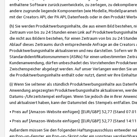
enthaltene Software zurückzuentwickeln, zu zerlegen, zu dekompilier
andere zugrunde liegende Komponenten (wie Modelle, Modellparameter
mit der Creators API, der PA API, Datenfeeds oder in den Produkt Werb
(h) Sie werden Produktwerbungsinhalte, die aus einem Bild bestehen, ni
Zeitraum von bis zu 24 Stunden einen Link auf Produktwerbungsinhalte
die nicht aus Bildern bestehen, für einen Zeitraum von bis zu 24 Stund
Ablauf dieses Zeitraums durch entsprechende Anfrage an die Creators 
Produktwerbungsinhalte aktualisieren und neu darstellen. Sofern wir Ih
Standardidentifikationsnummern (ASINs) für einen unbestimmten Zeitra
Kundenanwendung, dürfen unbeschadet des Vorstehenden Produktwerbu
Zwischenspeicher abgelegt werden. Auf unser Verlangen werden Sie un
die Produktwerbungsinhalte enthält oder nutzt, damit wir Ihre Einhalt
(i) Wenn Sie seltener als stündlich Produktwerbungsinhalte aus Datenfe
Anwendung angezeigten Produktwerbungsinhalte aktualisieren, werden 
Datums-/Uhrzeitstempel einfügen. Wenn Sie jedoch die in Ihrer Anwe
und aktualisiert haben, kann der Datumsteil des Stempels entfallen. Dies
• Preis auf [Amazon-Website einfügen]: [EUR/GBP] 32,77 (Stand 07.01.
• Preis auf [Amazon-Website einfügen]: [EUR/GBP] 32,77 (Stand 14:11 
Außerdem müssen Sie den folgenden Haftungsausschluss entweder neb
ein Pop-up-Fenster, ein Pop-up-Skript oder ein sonstiges vergleichba