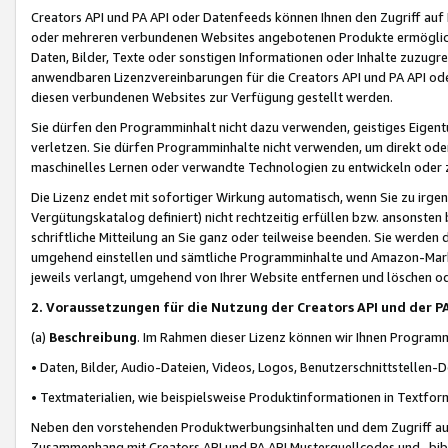
Creators API und PA API oder Datenfeeds können Ihnen den Zugriff auf D
oder mehreren verbundenen Websites angebotenen Produkte ermögliche
Daten, Bilder, Texte oder sonstigen Informationen oder Inhalte zuzugre
anwendbaren Lizenzvereinbarungen für die Creators API und PA API od
diesen verbundenen Websites zur Verfügung gestellt werden.
Sie dürfen den Programminhalt nicht dazu verwenden, geistiges Eigent
verletzen. Sie dürfen Programminhalte nicht verwenden, um direkt ode
maschinelles Lernen oder verwandte Technologien zu entwickeln oder zu
Die Lizenz endet mit sofortiger Wirkung automatisch, wenn Sie zu irg
Vergütungskatalog definiert) nicht rechtzeitig erfüllen bzw. ansonsten
schriftliche Mitteilung an Sie ganz oder teilweise beenden. Sie werden
umgehend einstellen und sämtliche Programminhalte und Amazon-Marke
jeweils verlangt, umgehend von Ihrer Website entfernen und löschen od
2. Voraussetzungen für die Nutzung der Creators API und der P
(a)
Beschreibung
. Im Rahmen dieser Lizenz können wir Ihnen Programmi
• Daten, Bilder, Audio-Dateien, Videos, Logos, Benutzerschnittstellen-
• Textmaterialien, wie beispielsweise Produktinformationen in Textfor
Neben den vorstehenden Produktwerbungsinhalten und dem Zugriff auf 
Zusammenhang mit Creators API und PA API Musterquellcodes und -bibli