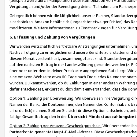
(beispielsweise durch Manipulation oder Kombination von Attributions-
Vergütungen und/oder der Beendigung deiner Teilnahme am Partnerp
Gelegentlich können wir die Möglichkeit unserer Partner, Standardv
einschränken. Amazon behält sich (ungeachtet etwaiger Fristen) das Re
modifizieren. Weitere Informationen zu Einschränkungen für Vergütung
6. Erfassung und Zahlung von Vergütungen
Wir werden wirtschaftlich vertretbare Anstrengungen unternehmen, um 
Nachverfolgung zu ermöglichen und unsere Berichte zu erstellen und di
diesem Monat verdient hast, zusammengefasst sind. Standardvergütung
auf den nächsten Betrag in der Landeswährung gerundet werden (z. B. C
über oder unter dem in deiner Preiskarte angegebenen Satz liegt. Wir
eine Amazon-Webseite etwa 60 Tage nach Ende jedes Kalendermonats, i
wurden. Du kannst wählen, ob du Zahlungen in einer anderen Währung
dafür entscheidest, erklärst du dich damit einverstanden, dass die K
Option 1: Zahlung per Überweisung.
Wir überweisen Ihre Vergütung dir
Namen der Bank, die Kontonummer, den Namen des Kontoinhabers bzw. a
erforderlich) nennen. Sollten Sie sich für diese Option entscheiden, be
fällige Gesamtbetrag den in der
Übersicht Mindestauszahlungsbet
Option 2: Zahlung per Amazon-Geschenkgutschein.
Wir übersenden Ihne
Partnerkonto genannte Haupt-E-Mail-Adresse. Diese Geschenkgutschei