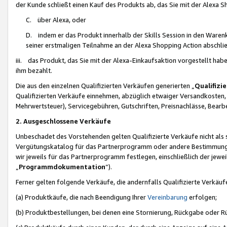
der Kunde schließt einen Kauf des Produkts ab, das Sie mit der Alexa 
C. über Alexa, oder
D. indem er das Produkt innerhalb der Skills Session in den Waren
seiner erstmaligen Teilnahme an der Alexa Shopping Action abschlie
iii. das Produkt, das Sie mit der Alexa-Einkaufsaktion vorgestellt ha
ihm bezahlt.
Die aus den einzelnen Qualifizierten Verkäufen generierten „
Qualifizi
Qualifizierten Verkäufe einnehmen, abzüglich etwaiger Versandkosten
Mehrwertsteuer), Servicegebühren, Gutschriften, Preisnachlässe, Bear
2. Ausgeschlossene Verkäufe
Unbeschadet des Vorstehenden gelten Qualifizierte Verkäufe nicht als
Vergütungskatalog für das Partnerprogramm oder andere Bestimmungen,
wir jeweils für das Partnerprogramm festlegen, einschließlich der jewe
„
Programmdokumentation
“).
Ferner gelten folgende Verkäufe, die andernfalls Qualifizierte Verkä
(a) Produktkäufe, die nach Beendigung Ihrer
Vereinbarung
erfolgen;
(b) Produktbestellungen, bei denen eine Stornierung, Rückgabe oder R