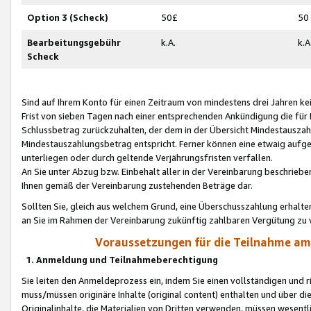
Option 3 (Scheck)
50£
50
Bearbeitungsgebühr
k.A.
k.A
Scheck
Sind auf Ihrem Konto für einen Zeitraum von mindestens drei Jahren kein
Frist von sieben Tagen nach einer entsprechenden Ankündigung die für
Schlussbetrag zurückzuhalten, der dem in der Übersicht Mindestausz
Mindestauszahlungsbetrag entspricht. Ferner können eine etwaig aufg
unterliegen oder durch geltende Verjährungsfristen verfallen.
An Sie unter Abzug bzw. Einbehalt aller in der Vereinbarung beschrieb
Ihnen gemäß der Vereinbarung zustehenden Beträge dar.
Sollten Sie, gleich aus welchem Grund, eine Überschusszahlung erhalte
an Sie im Rahmen der Vereinbarung zukünftig zahlbaren Vergütung zu 
Voraussetzungen für die Teilnahme a
1. Anmeldung und Teilnahmeberechtigung
Sie leiten den Anmeldeprozess ein, indem Sie einen vollständigen und 
muss/müssen originäre Inhalte (original content) enthalten und über d
Originalinhalte, die Materialien von Dritten verwenden, müssen wese