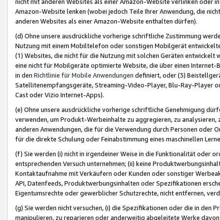
nicht mit anderen Websites als einer Amazon-Website verlinken oder i
Amazon-Website lenken (wobei jedoch Teile Ihrer Anwendung, die nich
anderen Websites als einer Amazon-Website enthalten dürfen).
(d) Ohne unsere ausdrückliche vorherige schriftliche Zustimmung werd
Nutzung mit einem Mobiltelefon oder sonstigen Mobilgerät entwickelt
(1) Websites, die nicht für die Nutzung mit solchen Geräten entwickelt
eine nicht für Mobilgeräte optimierte Website, die über einen Interne
in den
Richtlinie für Mobile Anwendungen
definiert, oder (3) Beistellge
Satellitenempfangsgeräte, Streaming-Video-Player, Blu-Ray-Player ode
Cast oder Vizio Internet-Apps).
(e) Ohne unsere ausdrückliche vorherige schriftliche Genehmigung dürfe
verwenden, um Produkt-Werbeinhalte zu aggregieren, zu analysieren, 
anderen Anwendungen, die für die Verwendung durch Personen oder Or
für die direkte Schulung oder Feinabstimmung eines maschinellen Lern
(f) Sie werden (i) nicht in irgendeiner Weise in die Funktionalität ode
entsprechenden Versuch unternehmen; (ii) keine Produktwerbungsinha
Kontaktaufnahme mit Verkäufern oder Kunden oder sonstiger Werbeaktiv
API, Datenfeeds, Produktwerbungsinhalten oder Spezifikationen erschei
Eigentumsrechte oder gewerblicher Schutzrechte, nicht entfernen, verd
(g) Sie werden nicht versuchen, (i) die Spezifikationen oder die in de
manipulieren, zu reparieren oder anderweitig abgeleitete Werke davon z