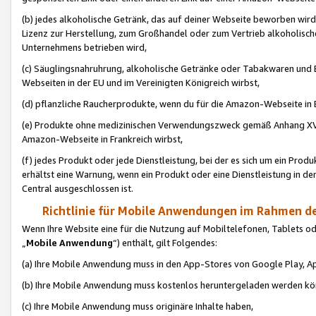
(b) jedes alkoholische Getränk, das auf deiner Webseite beworben wird
Lizenz zur Herstellung, zum Großhandel oder zum Vertrieb alkoholisch
Unternehmens betrieben wird,
(c) Säuglingsnahruhrung, alkoholische Getränke oder Tabakwaren und E
Webseiten in der EU und im Vereinigten Königreich wirbst,
(d) pflanzliche Raucherprodukte, wenn du für die Amazon-Webseite in B
(e) Produkte ohne medizinischen Verwendungszweck gemäß Anhang XVI 
Amazon-Webseite in Frankreich wirbst,
(f) jedes Produkt oder jede Dienstleistung, bei der es sich um ein Prod
erhältst eine Warnung, wenn ein Produkt oder eine Dienstleistung in de
Central ausgeschlossen ist.
Richtlinie für Mobile Anwendungen im Rahmen de
Wenn Ihre Website eine für die Nutzung auf Mobiltelefonen, Tablets 
„
Mobile Anwendung
“) enthält, gilt Folgendes:
(a) Ihre Mobile Anwendung muss in den App-Stores von Google Play, A
(b) Ihre Mobile Anwendung muss kostenlos heruntergeladen werden könn
(c) Ihre Mobile Anwendung muss originäre Inhalte haben,