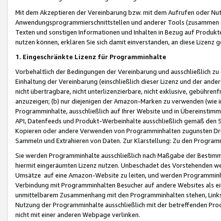
Mit dem Akzeptieren der Vereinbarung bzw. mit dem Aufrufen oder Nutz
Anwendungsprogrammierschnittstellen und anderer Tools (zusammen die
Texten und sonstigen Informationen und Inhalten in Bezug auf Produkte
nutzen können, erklären Sie sich damit einverstanden, an diese Lizenz 
1. Eingeschränkte Lizenz für Programminhalte
Vorbehaltlich der Bedingungen der Vereinbarung und ausschließlich z
Einhaltung der Vereinbarung (einschließlich dieser Lizenz und der ande
nicht übertragbare, nicht unterlizenzierbare, nicht exklusive, gebühren
anzuzeigen; (b) nur diejenigen der Amazon-Marken zu verwenden (wie in 
Programminhalte, ausschließlich auf Ihrer Website und in Übereinstimmu
API, Datenfeeds und Produkt-Werbeinhalte ausschließlich gemäß den Spe
Kopieren oder andere Verwenden von Programminhalten zugunsten Dri
Sammeln und Extrahieren von Daten. Zur Klarstellung: Zu den Program
Sie werden Programminhalte ausschließlich nach Maßgabe der Besti
hiermit eingeräumten Lizenz nutzen. Unbeschadet des Vorstehenden we
Umsätze auf eine Amazon-Website zu leiten, und werden Programminhal
Verbindung mit Programminhalten Besucher auf andere Websites als ein
unmittelbarem Zusammenhang mit den Programminhalten stehen, Links z
Nutzung der Programminhalte ausschließlich mit der betreffenden Pr
nicht mit einer anderen Webpage verlinken.