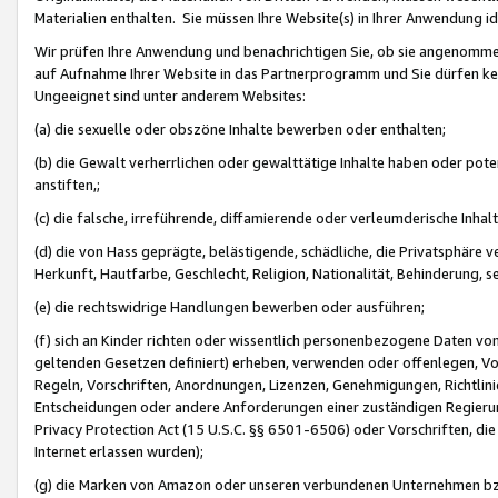
Materialien enthalten. Sie müssen Ihre Website(s) in Ihrer Anwendung ide
Wir prüfen Ihre Anwendung und benachrichtigen Sie, ob sie angenommen
auf Aufnahme Ihrer Website in das Partnerprogramm und Sie dürfen kei
Ungeeignet sind unter anderem Websites:
(a) die sexuelle oder obszöne Inhalte bewerben oder enthalten;
(b) die Gewalt verherrlichen oder gewalttätige Inhalte haben oder pot
anstiften,;
(c) die falsche, irreführende, diffamierende oder verleumderische Inha
(d) die von Hass geprägte, belästigende, schädliche, die Privatsphäre v
Herkunft, Hautfarbe, Geschlecht, Religion, Nationalität, Behinderung, 
(e) die rechtswidrige Handlungen bewerben oder ausführen;
(f) sich an Kinder richten oder wissentlich personenbezogene Daten vo
geltenden Gesetzen definiert) erheben, verwenden oder offenlegen, Vo
Regeln, Vorschriften, Anordnungen, Lizenzen, Genehmigungen, Richtlini
Entscheidungen oder andere Anforderungen einer zuständigen Regierung
Privacy Protection Act (15 U.S.C. §§ 6501-6506) oder Vorschriften, di
Internet erlassen wurden);
(g) die Marken von Amazon oder unseren verbundenen Unternehmen b