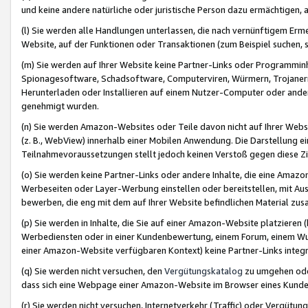
und keine andere natürliche oder juristische Person dazu ermächtigen, a
(l) Sie werden alle Handlungen unterlassen, die nach vernünftigem Erme
Website, auf der Funktionen oder Transaktionen (zum Beispiel suchen, s
(m) Sie werden auf Ihrer Website keine Partner-Links oder Programmin
Spionagesoftware, Schadsoftware, Computerviren, Würmern, Trojaner
Herunterladen oder Installieren auf einem Nutzer-Computer oder ande
genehmigt wurden.
(n) Sie werden Amazon-Websites oder Teile davon nicht auf Ihrer Websi
(z. B., WebView) innerhalb einer Mobilen Anwendung. Die Darstellung ein
Teilnahmevoraussetzungen stellt jedoch keinen Verstoß gegen diese Zif
(o) Sie werden keine Partner-Links oder andere Inhalte, die eine Am
Werbeseiten oder Layer-Werbung einstellen oder bereitstellen, mit Au
bewerben, die eng mit dem auf Ihrer Website befindlichen Material z
(p) Sie werden in Inhalte, die Sie auf einer Amazon-Website platzier
Werbediensten oder in einer Kundenbewertung, einem Forum, einem Wun
einer Amazon-Website verfügbaren Kontext) keine Partner-Links integr
(q) Sie werden nicht versuchen, den
Vergütungskatalog
zu umgehen oder
dass sich eine Webpage einer Amazon-Website im Browser eines Kunden 
(r) Sie werden nicht versuchen, Internetverkehr (Traffic) oder Vergü