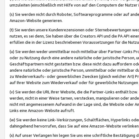
umzuleiten (einschließlich mit Hilfe von auf den Computern der Nutzer i
(s) Sie werden nicht durch Roboter, Softwareprogramme oder auf andere
Amazon-Website generieren.
(t) Sie werden unsere Kundenrezensionen oder Sternebewertungen wed
nutzen, es sei denn, Sie haben über die Creators API und die PA API e
erfüllen die in der Lizenz beschriebenen Voraussetzungen für die Nutzu
(u) Sie werden weder unmittelbar noch mittelbar über Partner-Links P
oder zu Nutzung durch eine andere natürliche oder juristische Person,
Geschäftspartnern nicht gestatten bzw. diese nicht dazu auffordern od
andere natürliche oder juristische Person, unmittelbar oder mittelbar
zu Wiederverkaufs- oder gewerblichen Zwecken (gleich welcher Art) 
auf Ihrer Website zum Wiederverkauf oder für gewerbliche Nutzungen 
(v) Sie werden die URL Ihrer Website, die die Partner-Links enthält b
werden, nicht in einer Weise tarnen, verstecken, manipulieren oder and
nicht mit angemessenem Aufwand in der Lage sind, die Website oder A
Links eine Amazon-Website aufruft.
(w) Sie werden keine Link-Verkürzungen, Schaltflächen, Hyperlinks ode
dahingehend hervorrufen, dass Sie auf eine Amazon-Website verlinken
(x) Auf unser Verlangen hin legen Sie uns eine schriftliche Bestätigung