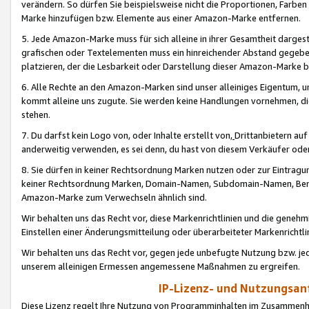
verändern. So dürfen Sie beispielsweise nicht die Proportionen, Farb
Marke hinzufügen bzw. Elemente aus einer Amazon-Marke entfernen.
5. Jede Amazon-Marke muss für sich alleine in ihrer Gesamtheit darge
grafischen oder Textelementen muss ein hinreichender Abstand gegebe
platzieren, der die Lesbarkeit oder Darstellung dieser Amazon-Marke b
6. Alle Rechte an den Amazon-Marken sind unser alleiniges Eigentum, 
kommt alleine uns zugute. Sie werden keine Handlungen vornehmen, 
stehen.
7. Du darfst kein Logo von, oder Inhalte erstellt von,
Drittanbietern au
anderweitig verwenden, es sei denn, du hast von diesem Verkäufer oder
8. Sie dürfen in keiner Rechtsordnung Marken nutzen oder zur Eintragu
keiner Rechtsordnung Marken, Domain-Namen, Subdomain-Namen, Benu
Amazon-Marke zum Verwechseln ähnlich sind.
Wir behalten uns das Recht vor, diese Markenrichtlinien und die gene
Einstellen einer Änderungsmitteilung oder überarbeiteter Markenricht
Wir behalten uns das Recht vor, gegen jede unbefugte Nutzung bzw. jede 
unserem alleinigen Ermessen angemessene Maßnahmen zu ergreifen.
IP-Lizenz- und Nutzungsan
Diese Lizenz regelt Ihre Nutzung von Programminhalten im Zusammen