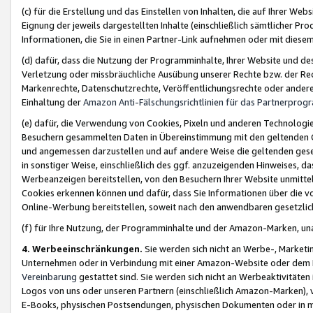
(c) für die Erstellung und das Einstellen von Inhalten, die auf Ihrer We
Eignung der jeweils dargestellten Inhalte (einschließlich sämtlicher 
Informationen, die Sie in einen Partner-Link aufnehmen oder mit diese
(d) dafür, dass die Nutzung der Programminhalte, Ihrer Website und des 
Verletzung oder missbräuchliche Ausübung unserer Rechte bzw. der Recht
Markenrechte, Datenschutzrechte, Veröffentlichungsrechte oder anderer
Einhaltung der
Amazon Anti-Fälschungsrichtlinien für das Partnerpro
(e) dafür, die Verwendung von Cookies, Pixeln und anderen Technologien
Besuchern gesammelten Daten in Übereinstimmung mit den geltenden Ge
und angemessen darzustellen und auf andere Weise die geltenden geset
in sonstiger Weise, einschließlich des ggf. anzuzeigenden Hinweises, d
Werbeanzeigen bereitstellen, von den Besuchern Ihrer Website unmitte
Cookies erkennen können und dafür, dass Sie Informationen über die v
Online-Werbung bereitstellen, soweit nach den anwendbaren gesetzlic
(f) für Ihre Nutzung, der Programminhalte und der Amazon-Marken, u
4. Werbeeinschränkungen.
Sie werden sich nicht an Werbe-, Market
Unternehmen oder in Verbindung mit einer Amazon-Website oder dem Pa
Vereinbarung
gestattet sind. Sie werden sich nicht an Werbeaktivitäten
Logos von uns oder unseren Partnern (einschließlich Amazon-Marken), 
E-Books, physischen Postsendungen, physischen Dokumenten oder in 