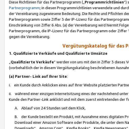
Diese Richtlinien für das Partnerprogramm („
Programmrichtlinien
“)
Partnerprogramm
; in diesen Programmrichtlinien verwendete und durch
der Vereinbarung zugewiesene Bedeutung. Die Rechte und Pflichten de
Partnerprogramm sowie Ziffer 3 der IP-Lizenz für das Partnerprogram
Einschränkung von Ziffer 6 Abs. (a) der Vereinbarung wird hiermit Fol
Partnerprogramm, die IP-Lizenz für das Partnerprogramm oder Ziffer 1
gegen die Vereinbarung.
Vergütungskatalog für das 
1. Qualifizierte Verkäufe und Qualifizierte Umsätze
„
Qualifizierte Verkäufe
“ werden von uns mit den in Ziffer 3 diese
(vorbehaltlich der in diesem Vergütungskatalog beschriebenen Ausnah
(a) Partner- Link auf Ihrer Site
:
i. ein Kunde durch Anklicken eines auf Ihrer Website platzierten Part
ii. während einer einzigen Internetsitzung eines der nachstehend unter (i)
Kunde den Partner-Link anklickt und mit dem zuerst eintretenden der f
A. Ablauf von 24 Stunden seit dem Klick,
B. der Kunde bestellt ein Produkt, mit Ausnahme eines digitalen P
Download einer Amazon Software oder Produkte, die unter dem N
Downloads“, „Amazon Coin“, „Kindle Books“, „Kindle Newspapers“, „