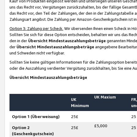
Kauf von Produkten eingelöst werden und unterliegen unseren Geschäf
uns das Recht vor, Vergütungen zurückzuhalten, bis der fällige Gesamt
das Recht vor, den Teil der Zahlungen, der den in der Zahlungstabelle 
Zahlungsart angibst. Die Zahlung per Amazon-Geschenkgutschein ist in
Option 3: Zahlung per Scheck.
Wir übersenden Ihnen einen Scheck in Höh
Sollten Sie sich für diese Option entscheiden, behalten wir uns das Rec
den in der
Übersicht Mindestauszahlungsbeträge
genannten Mindest
der
Übersicht Mindestauszahlungsbeträge
angegebene Bearbeitung
und Schweden nicht verfügbar.
Sollten Sie keine gültigen Informationen für die Zahlungsoption bereit
oder die Auszahlung verdienter Vergütung zurückhalten, bis Sie eine A
Übersicht Mindestauszahlungsbeträge
UK Maxium
UK
FR,
Minimum
un
Option 1 (Überweisung)
25£
25
£5,000
Option 2
25£
25
(Geschenkgutschein)