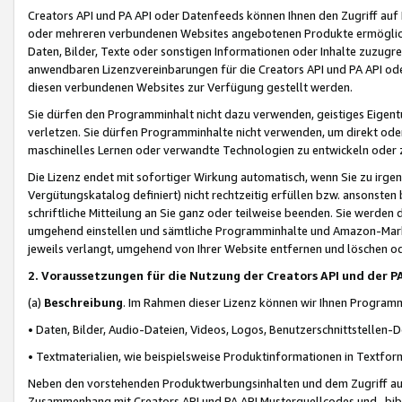
Creators API und PA API oder Datenfeeds können Ihnen den Zugriff auf D
oder mehreren verbundenen Websites angebotenen Produkte ermögliche
Daten, Bilder, Texte oder sonstigen Informationen oder Inhalte zuzugre
anwendbaren Lizenzvereinbarungen für die Creators API und PA API od
diesen verbundenen Websites zur Verfügung gestellt werden.
Sie dürfen den Programminhalt nicht dazu verwenden, geistiges Eigent
verletzen. Sie dürfen Programminhalte nicht verwenden, um direkt ode
maschinelles Lernen oder verwandte Technologien zu entwickeln oder zu
Die Lizenz endet mit sofortiger Wirkung automatisch, wenn Sie zu irg
Vergütungskatalog definiert) nicht rechtzeitig erfüllen bzw. ansonsten
schriftliche Mitteilung an Sie ganz oder teilweise beenden. Sie werden
umgehend einstellen und sämtliche Programminhalte und Amazon-Marke
jeweils verlangt, umgehend von Ihrer Website entfernen und löschen od
2. Voraussetzungen für die Nutzung der Creators API und der P
(a)
Beschreibung
. Im Rahmen dieser Lizenz können wir Ihnen Programmi
• Daten, Bilder, Audio-Dateien, Videos, Logos, Benutzerschnittstellen-
• Textmaterialien, wie beispielsweise Produktinformationen in Textfor
Neben den vorstehenden Produktwerbungsinhalten und dem Zugriff auf 
Zusammenhang mit Creators API und PA API Musterquellcodes und -bibli