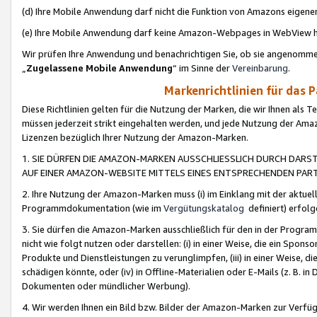
(d) Ihre Mobile Anwendung darf nicht die Funktion von Amazons eige
(e) Ihre Mobile Anwendung darf keine Amazon-Webpages in WebView 
Wir prüfen Ihre Anwendung und benachrichtigen Sie, ob sie angenomm
„
Zugelassene Mobile Anwendung
“ im Sinne der
Vereinbarung
.
Markenrichtlinien für das 
Diese Richtlinien gelten für die Nutzung der Marken, die wir Ihnen als 
müssen jederzeit strikt eingehalten werden, und jede Nutzung der Ama
Lizenzen bezüglich Ihrer Nutzung der Amazon-Marken.
1. SIE DÜRFEN DIE AMAZON-MARKEN AUSSCHLIESSLICH DURCH DARS
AUF EINER AMAZON-WEBSITE MITTELS EINES ENTSPRECHENDEN PART
2. Ihre Nutzung der Amazon-Marken muss (i) im Einklang mit der aktuells
Programmdokumentation (wie im
Vergütungskatalog
definiert) erfolg
3. Sie dürfen die Amazon-Marken ausschließlich für den in der Progr
nicht wie folgt nutzen oder darstellen: (i) in einer Weise, die ein Spo
Produkte und Dienstleistungen zu verunglimpfen, (iii) in einer Weise
schädigen könnte, oder (iv) in Offline-Materialien oder E-Mails (z. B.
Dokumenten oder mündlicher Werbung).
4. Wir werden Ihnen ein Bild bzw. Bilder der Amazon-Marken zur Verfüg