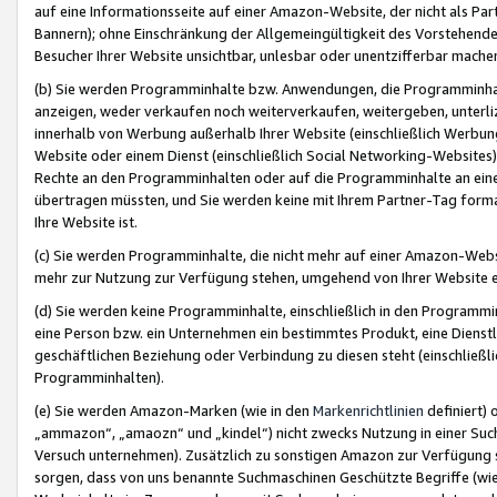
auf eine Informationsseite auf einer Amazon-Website, der nicht als Part
Bannern); ohne Einschränkung der Allgemeingültigkeit des Vorstehende
Besucher Ihrer Website unsichtbar, unlesbar oder unentzifferbar mache
(b) Sie werden Programminhalte bzw. Anwendungen, die Programminhalt
anzeigen, weder verkaufen noch weiterverkaufen, weitergeben, unterli
innerhalb von Werbung außerhalb Ihrer Website (einschließlich Werbun
Website oder einem Dienst (einschließlich Social Networking-Website
Rechte an den Programminhalten oder auf die Programminhalte an eine a
übertragen müssten, und Sie werden keine mit Ihrem Partner-Tag formati
Ihre Website ist.
(c) Sie werden Programminhalte, die nicht mehr auf einer Amazon-Websit
mehr zur Nutzung zur Verfügung stehen, umgehend von Ihrer Website e
(d) Sie werden keine Programminhalte, einschließlich in den Programmin
eine Person bzw. ein Unternehmen ein bestimmtes Produkt, eine Dienstle
geschäftlichen Beziehung oder Verbindung zu diesen steht (einschließli
Programminhalten).
(e) Sie werden Amazon-Marken (wie in den
Markenrichtlinien
definiert) 
„ammazon“, „amaozn“ und „kindel“) nicht zwecks Nutzung in einer Suc
Versuch unternehmen). Zusätzlich zu sonstigen Amazon zur Verfügung 
sorgen, dass von uns benannte Suchmaschinen Geschützte Begriffe (wie 