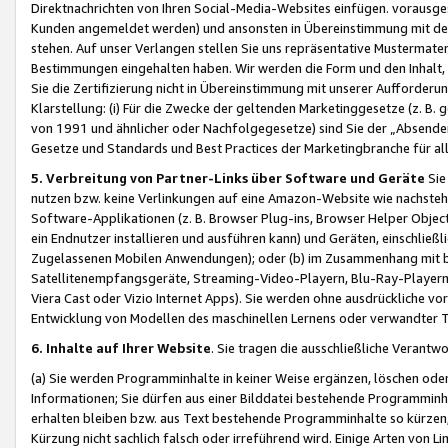
Direktnachrichten von Ihren Social-Media-Websites einfügen. vorausg
Kunden angemeldet werden) und ansonsten in Übereinstimmung mit der
stehen. Auf unser Verlangen stellen Sie uns repräsentative Mustermater
Bestimmungen eingehalten haben. Wir werden die Form und den Inhalt, di
Sie die Zertifizierung nicht in Übereinstimmung mit unserer Aufforderu
Klarstellung: (i) Für die Zwecke der geltenden Marketinggesetze (z. 
von 1991 und ähnlicher oder Nachfolgegesetze) sind Sie der „Absender“ j
Gesetze und Standards und Best Practices der Marketingbranche für 
5. Verbreitung von Partner-Links über Software und Geräte
Sie
nutzen bzw. keine Verlinkungen auf eine Amazon-Website wie nachsteh
Software-Applikationen (z. B. Browser Plug-ins, Browser Helper Objec
ein Endnutzer installieren und ausführen kann) und Geräten, einschlie
Zugelassenen Mobilen Anwendungen); oder (b) im Zusammenhang mit bzw.
Satellitenempfangsgeräte, Streaming-Video-Playern, Blu-Ray-Playern 
Viera Cast oder Vizio Internet Apps). Sie werden ohne ausdrückliche v
Entwicklung von Modellen des maschinellen Lernens oder verwandter 
6. Inhalte auf Ihrer Website
. Sie tragen die ausschließliche Verantwo
(a) Sie werden Programminhalte in keiner Weise ergänzen, löschen oder
Informationen; Sie dürfen aus einer Bilddatei bestehende Programminhal
erhalten bleiben bzw. aus Text bestehende Programminhalte so kürzen, 
Kürzung nicht sachlich falsch oder irreführend wird. Einige Arten von L