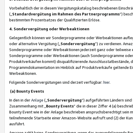
Vorbehaltlich der in diesem Vergütungskatalog beschriebenen Einschr
(„
Standardvergütung im Rahmen des Partnerprogramms
“) besc
bestimmten Prozentsatzes der Qualifizierten Erlöse.
4. Sondervergütung oder Werbeaktionen
Gelegentlich können wir Sonderprogramme oder Werbeaktionen auflegen,
oder alternative Vergütung („
Sondervergütung
”) zu verdienen. Amazo
Sonderprogramme oder Werbeaktionen jederzeit ganz oder teilweise einz
Sonderprogramme oder Werbeaktionen (auch Sonderprogramme oder We
Produktverkäufen kommt) disqualifizierende Ausschlusstatbestände, di
Programmdokumentation im Hinblick auf Produktverkäufe geltende E
Werbeaktionen.
Folgende Sondervergütungen sind derzeit verfügbar:
hier
.
(a) Bounty Events
In den in der
Anlage
(„
Sondervergütung
“) aufgeführten Ländern sind
Zusammenhang mit „
Bounty Events
“ die in dieser Ziffer 4 (a) besch
Bounty Event wie in der Anlage beschrieben anspruchsberechtigt sein mu
teilnehmende Startseite einer Amazon-Website aufruft und (2) der Kun
ausführt.
Amazon zahlt keine Sondervergütung, wenn das zugrundeliegende Boun