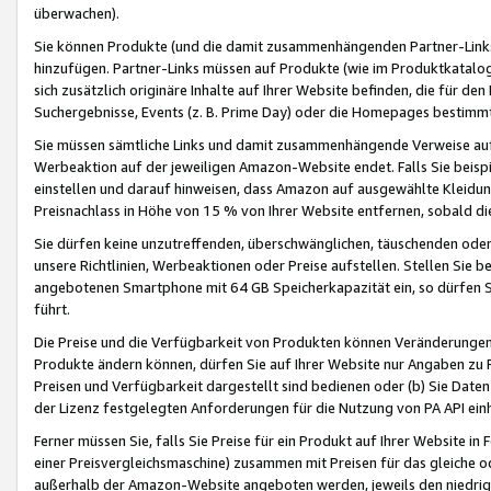
überwachen).
Sie können Produkte (und die damit zusammenhängenden Partner-Links)
hinzufügen. Partner-Links müssen auf Produkte (wie im Produktkatalog de
sich zusätzlich originäre Inhalte auf Ihrer Website befinden, die für 
Suchergebnisse, Events (z. B. Prime Day) oder die Homepages bestimmte
Sie müssen sämtliche Links und damit zusammenhängende Verweise auf z
Werbeaktion auf der jeweiligen Amazon-Website endet. Falls Sie beisp
einstellen und darauf hinweisen, dass Amazon auf ausgewählte Kleidun
Preisnachlass in Höhe von 15 % von Ihrer Website entfernen, sobald di
Sie dürfen keine unzutreffenden, überschwänglichen, täuschenden od
unsere Richtlinien, Werbeaktionen oder Preise aufstellen. Stellen Sie 
angebotenen Smartphone mit 64 GB Speicherkapazität ein, so dürfen S
führt.
Die Preise und die Verfügbarkeit von Produkten können Veränderungen 
Produkte ändern können, dürfen Sie auf Ihrer Website nur Angaben zu P
Preisen und Verfügbarkeit dargestellt sind bedienen oder (b) Sie Daten
der Lizenz festgelegten Anforderungen für die Nutzung von PA API einh
Ferner müssen Sie, falls Sie Preise für ein Produkt auf Ihrer Website in 
einer Preisvergleichsmaschine) zusammen mit Preisen für das gleiche o
außerhalb der Amazon-Website angeboten werden, jeweils den niedrigst