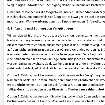
(beispielsweise durch Manipulation oder Kombination von Attributions-
Vergütungen und/oder der Beendigung deiner Teilnahme am Partnerp
Gelegentlich können wir die Möglichkeit unserer Partner, Standardv
einschränken. Amazon behält sich (ungeachtet etwaiger Fristen) das Re
modifizieren. Weitere Informationen zu Einschränkungen für Vergütung
6. Erfassung und Zahlung von Vergütungen
Wir werden wirtschaftlich vertretbare Anstrengungen unternehmen, um 
Nachverfolgung zu ermöglichen und unsere Berichte zu erstellen und di
diesem Monat verdient hast, zusammengefasst sind. Standardvergütung
auf den nächsten Betrag in der Landeswährung gerundet werden (z. B. C
über oder unter dem in deiner Preiskarte angegebenen Satz liegt. Wir
eine Amazon-Webseite etwa 60 Tage nach Ende jedes Kalendermonats, i
wurden. Du kannst wählen, ob du Zahlungen in einer anderen Währung
dafür entscheidest, erklärst du dich damit einverstanden, dass die K
Option 1: Zahlung per Überweisung.
Wir überweisen Ihre Vergütung dir
Namen der Bank, die Kontonummer, den Namen des Kontoinhabers bzw. a
erforderlich) nennen. Sollten Sie sich für diese Option entscheiden, be
fällige Gesamtbetrag den in der
Übersicht Mindestauszahlungsbet
Option 2: Zahlung per Amazon-Geschenkgutschein.
Wir übersenden Ihne
Partnerkonto genannte Haupt-E-Mail-Adresse. Diese Geschenkgutschei