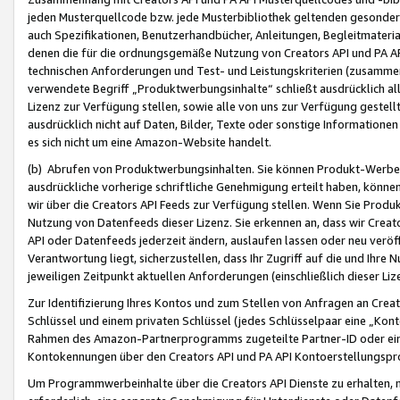
jeden Musterquellcode bzw. jede Musterbibliothek geltenden gesonder
auch Spezifikationen, Benutzerhandbücher, Anleitungen, Begleitmaterial
denen die für die ordnungsgemäße Nutzung von Creators API und PA A
technischen Anforderungen und Test- und Leistungskriterien (zusammen
verwendete Begriff „Produktwerbungsinhalte“ schließt ausdrücklich al
Lizenz zur Verfügung stellen, sowie alle von uns zur Verfügung gestel
ausdrücklich nicht auf Daten, Bilder, Texte oder sonstige Informatione
es sich nicht um eine Amazon-Website handelt.
(b) Abrufen von Produktwerbungsinhalten. Sie können Produkt-Werbein
ausdrückliche vorherige schriftliche Genehmigung erteilt haben, könn
wir über die Creators API Feeds zur Verfügung stellen. Wenn Sie Produk
Nutzung von Datenfeeds dieser Lizenz. Sie erkennen an, dass wir Creat
API oder Datenfeeds jederzeit ändern, auslaufen lassen oder neu veröffe
Verantwortung liegt, sicherzustellen, dass Ihr Zugriff auf die und Ihr
jeweiligen Zeitpunkt aktuellen Anforderungen (einschließlich dieser Liz
Zur Identifizierung Ihres Kontos und zum Stellen von Anfragen an Crea
Schlüssel und einem privaten Schlüssel (jedes Schlüsselpaar eine „Kon
Rahmen des Amazon-Partnerprogramms zugeteilte Partner-ID oder ein
Kontokennungen über den Creators API und PA API Kontoerstellungspro
Um Programmwerbeinhalte über die Creators API Dienste zu erhalten, m