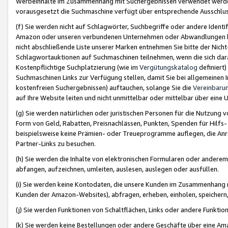
Werbeinhalte im Zusammenhang mit Suchergebnissen verwendet werden,
vorausgesetzt die Suchmaschine verfügt über entsprechende Ausschlu
(f) Sie werden nicht auf Schlagwörter, Suchbegriffe oder andere Ident
Amazon oder unseren verbundenen Unternehmen oder Abwandlungen bzw
nicht abschließende Liste unserer Marken entnehmen Sie bitte der Nich
Schlagwortauktionen auf Suchmaschinen teilnehmen, wenn die sich da
Kostenpflichtige Suchplatzierung (wie im
Vergütungskatalog
definiert
Suchmaschinen Links zur Verfügung stellen, damit Sie bei allgemeinen I
kostenfreien Suchergebnissen) auftauchen, solange Sie die
Vereinbaru
auf Ihre Website leiten und nicht unmittelbar oder mittelbar über eine
(g) Sie werden natürlichen oder juristischen Personen für die Nutzung 
Form von Geld, Rabatten, Preisnachlässen, Punkten, Spenden für Hilfs
beispielsweise keine Prämien- oder Treueprogramme auflegen, die Anrei
Partner-Links zu besuchen.
(h) Sie werden die Inhalte von elektronischen Formularen oder anderem M
abfangen, aufzeichnen, umleiten, auslesen, auslegen oder ausfüllen.
(i) Sie werden keine Kontodaten, die unsere Kunden im Zusammenhang 
Kunden der Amazon-Websites), abfragen, erheben, einholen, speichern,
(j) Sie werden Funktionen von Schaltflächen, Links oder andere Funkti
(k) Sie werden keine Bestellungen oder andere Geschäfte über eine Ama