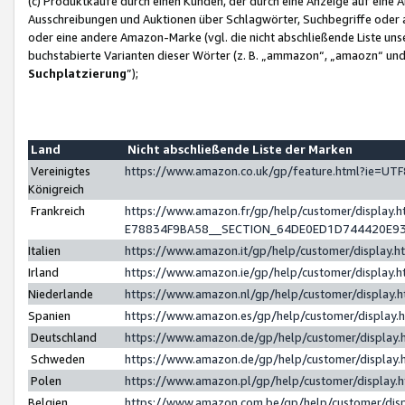
(c) Produktkäufe durch einen Kunden, der durch eine Anzeige auf eine 
Ausschreibungen und Auktionen über Schlagwörter, Suchbegriffe oder 
oder eine andere Amazon-Marke (vgl. die nicht abschließende Liste un
buchstabierte Varianten dieser Wörter (z. B. „ammazon“, „amaozn“ und „
Suchplatzierung
”);
Land
Nicht abschließende Liste der Marken
Vereinigtes
https://www.amazon.co.uk/gp/feature.html?ie=U
Königreich
Frankreich
https://www.amazon.fr/gp/help/customer/displa
E78834F9BA58__SECTION_64DE0ED1D744420E9
Italien
https://www.amazon.it/gp/help/customer/display
Irland
https://www.amazon.ie/gp/help/customer/displa
Niederlande
https://www.amazon.nl/gp/help/customer/display
Spanien
https://www.amazon.es/gp/help/customer/display
Deutschland
https://www.amazon.de/gp/help/customer/displa
Schweden
https://www.amazon.de/gp/help/customer/displa
Polen
https://www.amazon.pl/gp/help/customer/display
Belgien
https://www.amazon.com.be/gp/help/customer/d