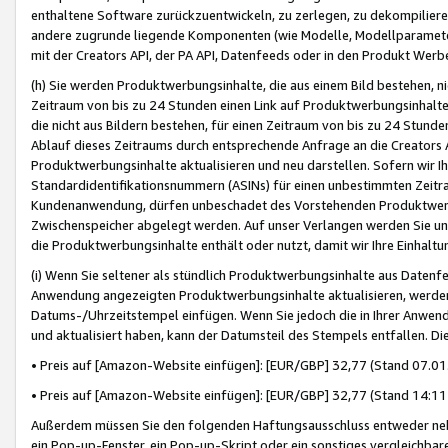
enthaltene Software zurückzuentwickeln, zu zerlegen, zu dekompilier
andere zugrunde liegende Komponenten (wie Modelle, Modellparameter
mit der Creators API, der PA API, Datenfeeds oder in den Produkt Werb
(h) Sie werden Produktwerbungsinhalte, die aus einem Bild bestehen, ni
Zeitraum von bis zu 24 Stunden einen Link auf Produktwerbungsinhalte
die nicht aus Bildern bestehen, für einen Zeitraum von bis zu 24 Stund
Ablauf dieses Zeitraums durch entsprechende Anfrage an die Creators 
Produktwerbungsinhalte aktualisieren und neu darstellen. Sofern wir Ih
Standardidentifikationsnummern (ASINs) für einen unbestimmten Zeitra
Kundenanwendung, dürfen unbeschadet des Vorstehenden Produktwerbu
Zwischenspeicher abgelegt werden. Auf unser Verlangen werden Sie un
die Produktwerbungsinhalte enthält oder nutzt, damit wir Ihre Einhalt
(i) Wenn Sie seltener als stündlich Produktwerbungsinhalte aus Datenfe
Anwendung angezeigten Produktwerbungsinhalte aktualisieren, werden 
Datums-/Uhrzeitstempel einfügen. Wenn Sie jedoch die in Ihrer Anwe
und aktualisiert haben, kann der Datumsteil des Stempels entfallen. Dies
• Preis auf [Amazon-Website einfügen]: [EUR/GBP] 32,77 (Stand 07.01.
• Preis auf [Amazon-Website einfügen]: [EUR/GBP] 32,77 (Stand 14:11 
Außerdem müssen Sie den folgenden Haftungsausschluss entweder neb
ein Pop-up-Fenster, ein Pop-up-Skript oder ein sonstiges vergleichba