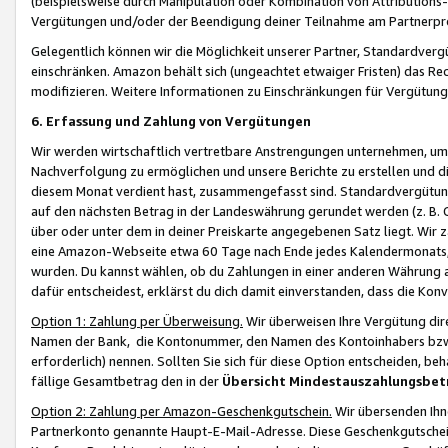
(beispielsweise durch Manipulation oder Kombination von Attributions-
Vergütungen und/oder der Beendigung deiner Teilnahme am Partnerp
Gelegentlich können wir die Möglichkeit unserer Partner, Standardv
einschränken. Amazon behält sich (ungeachtet etwaiger Fristen) das Re
modifizieren. Weitere Informationen zu Einschränkungen für Vergütung
6. Erfassung und Zahlung von Vergütungen
Wir werden wirtschaftlich vertretbare Anstrengungen unternehmen, um 
Nachverfolgung zu ermöglichen und unsere Berichte zu erstellen und di
diesem Monat verdient hast, zusammengefasst sind. Standardvergütung
auf den nächsten Betrag in der Landeswährung gerundet werden (z. B. C
über oder unter dem in deiner Preiskarte angegebenen Satz liegt. Wir
eine Amazon-Webseite etwa 60 Tage nach Ende jedes Kalendermonats, i
wurden. Du kannst wählen, ob du Zahlungen in einer anderen Währung
dafür entscheidest, erklärst du dich damit einverstanden, dass die K
Option 1: Zahlung per Überweisung.
Wir überweisen Ihre Vergütung dir
Namen der Bank, die Kontonummer, den Namen des Kontoinhabers bzw. a
erforderlich) nennen. Sollten Sie sich für diese Option entscheiden, be
fällige Gesamtbetrag den in der
Übersicht Mindestauszahlungsbet
Option 2: Zahlung per Amazon-Geschenkgutschein.
Wir übersenden Ihne
Partnerkonto genannte Haupt-E-Mail-Adresse. Diese Geschenkgutschei