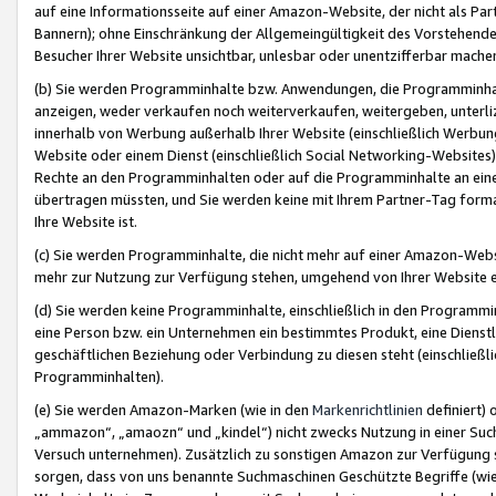
auf eine Informationsseite auf einer Amazon-Website, der nicht als Part
Bannern); ohne Einschränkung der Allgemeingültigkeit des Vorstehende
Besucher Ihrer Website unsichtbar, unlesbar oder unentzifferbar mache
(b) Sie werden Programminhalte bzw. Anwendungen, die Programminhalt
anzeigen, weder verkaufen noch weiterverkaufen, weitergeben, unterli
innerhalb von Werbung außerhalb Ihrer Website (einschließlich Werbun
Website oder einem Dienst (einschließlich Social Networking-Website
Rechte an den Programminhalten oder auf die Programminhalte an eine a
übertragen müssten, und Sie werden keine mit Ihrem Partner-Tag formati
Ihre Website ist.
(c) Sie werden Programminhalte, die nicht mehr auf einer Amazon-Websit
mehr zur Nutzung zur Verfügung stehen, umgehend von Ihrer Website e
(d) Sie werden keine Programminhalte, einschließlich in den Programmin
eine Person bzw. ein Unternehmen ein bestimmtes Produkt, eine Dienstle
geschäftlichen Beziehung oder Verbindung zu diesen steht (einschließli
Programminhalten).
(e) Sie werden Amazon-Marken (wie in den
Markenrichtlinien
definiert) 
„ammazon“, „amaozn“ und „kindel“) nicht zwecks Nutzung in einer Suc
Versuch unternehmen). Zusätzlich zu sonstigen Amazon zur Verfügung 
sorgen, dass von uns benannte Suchmaschinen Geschützte Begriffe (wie 