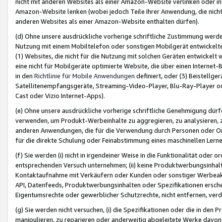
nicht mit anderen Websites als einer Amazon-Website verlinken oder i
Amazon-Website lenken (wobei jedoch Teile Ihrer Anwendung, die nich
anderen Websites als einer Amazon-Website enthalten dürfen).
(d) Ohne unsere ausdrückliche vorherige schriftliche Zustimmung werd
Nutzung mit einem Mobiltelefon oder sonstigen Mobilgerät entwickelt
(1) Websites, die nicht für die Nutzung mit solchen Geräten entwickelt
eine nicht für Mobilgeräte optimierte Website, die über einen Interne
in den
Richtlinie für Mobile Anwendungen
definiert, oder (3) Beistellge
Satellitenempfangsgeräte, Streaming-Video-Player, Blu-Ray-Player ode
Cast oder Vizio Internet-Apps).
(e) Ohne unsere ausdrückliche vorherige schriftliche Genehmigung dürfe
verwenden, um Produkt-Werbeinhalte zu aggregieren, zu analysieren, 
anderen Anwendungen, die für die Verwendung durch Personen oder Or
für die direkte Schulung oder Feinabstimmung eines maschinellen Lern
(f) Sie werden (i) nicht in irgendeiner Weise in die Funktionalität ode
entsprechenden Versuch unternehmen; (ii) keine Produktwerbungsinha
Kontaktaufnahme mit Verkäufern oder Kunden oder sonstiger Werbeaktiv
API, Datenfeeds, Produktwerbungsinhalten oder Spezifikationen erschei
Eigentumsrechte oder gewerblicher Schutzrechte, nicht entfernen, verd
(g) Sie werden nicht versuchen, (i) die Spezifikationen oder die in de
manipulieren, zu reparieren oder anderweitig abgeleitete Werke davon z