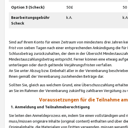
Option 3 (Scheck)
50£
50
Bearbeitungsgebühr
k.A.
k.A
Scheck
Sind auf Ihrem Konto für einen Zeitraum von mindestens drei Jahren kein
Frist von sieben Tagen nach einer entsprechenden Ankündigung die für
Schlussbetrag zurückzuhalten, der dem in der Übersicht Mindestausz
Mindestauszahlungsbetrag entspricht. Ferner können eine etwaig aufg
unterliegen oder durch geltende Verjährungsfristen verfallen.
An Sie unter Abzug bzw. Einbehalt aller in der Vereinbarung beschrieb
Ihnen gemäß der Vereinbarung zustehenden Beträge dar.
Sollten Sie, gleich aus welchem Grund, eine Überschusszahlung erhalte
an Sie im Rahmen der Vereinbarung zukünftig zahlbaren Vergütung zu 
Voraussetzungen für die Teilnahme a
1. Anmeldung und Teilnahmeberechtigung
Sie leiten den Anmeldeprozess ein, indem Sie einen vollständigen und 
muss/müssen originäre Inhalte (original content) enthalten und über d
Originalinhalte, die Materialien von Dritten verwenden, müssen wese