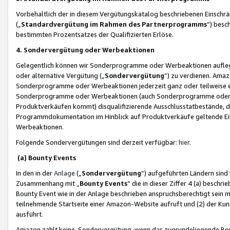
Vorbehaltlich der in diesem Vergütungskatalog beschriebenen Einschr
(„
Standardvergütung im Rahmen des Partnerprogramms
“) besc
bestimmten Prozentsatzes der Qualifizierten Erlöse.
4. Sondervergütung oder Werbeaktionen
Gelegentlich können wir Sonderprogramme oder Werbeaktionen auflegen,
oder alternative Vergütung („
Sondervergütung
”) zu verdienen. Amazo
Sonderprogramme oder Werbeaktionen jederzeit ganz oder teilweise einz
Sonderprogramme oder Werbeaktionen (auch Sonderprogramme oder We
Produktverkäufen kommt) disqualifizierende Ausschlusstatbestände, di
Programmdokumentation im Hinblick auf Produktverkäufe geltende E
Werbeaktionen.
Folgende Sondervergütungen sind derzeit verfügbar:
hier
.
(a) Bounty Events
In den in der
Anlage
(„
Sondervergütung
“) aufgeführten Ländern sind
Zusammenhang mit „
Bounty Events
“ die in dieser Ziffer 4 (a) besch
Bounty Event wie in der Anlage beschrieben anspruchsberechtigt sein mu
teilnehmende Startseite einer Amazon-Website aufruft und (2) der Kun
ausführt.
Amazon zahlt keine Sondervergütung, wenn das zugrundeliegende Boun