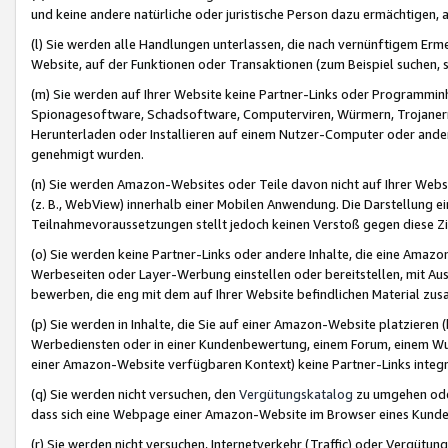
und keine andere natürliche oder juristische Person dazu ermächtigen, a
(l) Sie werden alle Handlungen unterlassen, die nach vernünftigem Erme
Website, auf der Funktionen oder Transaktionen (zum Beispiel suchen, s
(m) Sie werden auf Ihrer Website keine Partner-Links oder Programmin
Spionagesoftware, Schadsoftware, Computerviren, Würmern, Trojaner
Herunterladen oder Installieren auf einem Nutzer-Computer oder ande
genehmigt wurden.
(n) Sie werden Amazon-Websites oder Teile davon nicht auf Ihrer Websi
(z. B., WebView) innerhalb einer Mobilen Anwendung. Die Darstellung ein
Teilnahmevoraussetzungen stellt jedoch keinen Verstoß gegen diese Zif
(o) Sie werden keine Partner-Links oder andere Inhalte, die eine Am
Werbeseiten oder Layer-Werbung einstellen oder bereitstellen, mit Au
bewerben, die eng mit dem auf Ihrer Website befindlichen Material z
(p) Sie werden in Inhalte, die Sie auf einer Amazon-Website platzier
Werbediensten oder in einer Kundenbewertung, einem Forum, einem Wun
einer Amazon-Website verfügbaren Kontext) keine Partner-Links integr
(q) Sie werden nicht versuchen, den
Vergütungskatalog
zu umgehen oder
dass sich eine Webpage einer Amazon-Website im Browser eines Kunden 
(r) Sie werden nicht versuchen, Internetverkehr (Traffic) oder Vergü