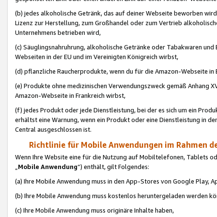
(b) jedes alkoholische Getränk, das auf deiner Webseite beworben wird
Lizenz zur Herstellung, zum Großhandel oder zum Vertrieb alkoholisch
Unternehmens betrieben wird,
(c) Säuglingsnahruhrung, alkoholische Getränke oder Tabakwaren und E
Webseiten in der EU und im Vereinigten Königreich wirbst,
(d) pflanzliche Raucherprodukte, wenn du für die Amazon-Webseite in B
(e) Produkte ohne medizinischen Verwendungszweck gemäß Anhang XVI 
Amazon-Webseite in Frankreich wirbst,
(f) jedes Produkt oder jede Dienstleistung, bei der es sich um ein Prod
erhältst eine Warnung, wenn ein Produkt oder eine Dienstleistung in de
Central ausgeschlossen ist.
Richtlinie für Mobile Anwendungen im Rahmen de
Wenn Ihre Website eine für die Nutzung auf Mobiltelefonen, Tablets 
„
Mobile Anwendung
“) enthält, gilt Folgendes:
(a) Ihre Mobile Anwendung muss in den App-Stores von Google Play, A
(b) Ihre Mobile Anwendung muss kostenlos heruntergeladen werden könn
(c) Ihre Mobile Anwendung muss originäre Inhalte haben,