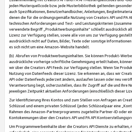
jeden Musterquellcode bzw. jede Musterbibliothek geltenden gesonder
auch Spezifikationen, Benutzerhandbücher, Anleitungen, Begleitmaterial
denen die für die ordnungsgemäße Nutzung von Creators API und PA A
technischen Anforderungen und Test- und Leistungskriterien (zusammen
verwendete Begriff „Produktwerbungsinhalte“ schließt ausdrücklich al
Lizenz zur Verfügung stellen, sowie alle von uns zur Verfügung gestel
ausdrücklich nicht auf Daten, Bilder, Texte oder sonstige Informatione
es sich nicht um eine Amazon-Website handelt.
(b) Abrufen von Produktwerbungsinhalten. Sie können Produkt-Werbein
ausdrückliche vorherige schriftliche Genehmigung erteilt haben, könn
wir über die Creators API Feeds zur Verfügung stellen. Wenn Sie Produk
Nutzung von Datenfeeds dieser Lizenz. Sie erkennen an, dass wir Creat
API oder Datenfeeds jederzeit ändern, auslaufen lassen oder neu veröffe
Verantwortung liegt, sicherzustellen, dass Ihr Zugriff auf die und Ihr
jeweiligen Zeitpunkt aktuellen Anforderungen (einschließlich dieser Liz
Zur Identifizierung Ihres Kontos und zum Stellen von Anfragen an Crea
Schlüssel und einem privaten Schlüssel (jedes Schlüsselpaar eine „Kon
Rahmen des Amazon-Partnerprogramms zugeteilte Partner-ID oder ein
Kontokennungen über den Creators API und PA API Kontoerstellungspro
Um Programmwerbeinhalte über die Creators API Dienste zu erhalten, m