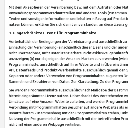
Mit dem Akzeptieren der Vereinbarung bzw. mit dem Aufrufen oder Nutz
Anwendungsprogrammierschnittstellen und anderer Tools (zusammen die
Texten und sonstigen Informationen und Inhalten in Bezug auf Produkte
nutzen können, erklären Sie sich damit einverstanden, an diese Lizenz 
1. Eingeschränkte Lizenz für Programminhalte
Vorbehaltlich der Bedingungen der Vereinbarung und ausschließlich z
Einhaltung der Vereinbarung (einschließlich dieser Lizenz und der ande
nicht übertragbare, nicht unterlizenzierbare, nicht exklusive, gebühren
anzuzeigen; (b) nur diejenigen der Amazon-Marken zu verwenden (wie in 
Programminhalte, ausschließlich auf Ihrer Website und in Übereinstimmu
API, Datenfeeds und Produkt-Werbeinhalte ausschließlich gemäß den Spe
Kopieren oder andere Verwenden von Programminhalten zugunsten Dri
Sammeln und Extrahieren von Daten. Zur Klarstellung: Zu den Program
Sie werden Programminhalte ausschließlich nach Maßgabe der Besti
hiermit eingeräumten Lizenz nutzen. Unbeschadet des Vorstehenden we
Umsätze auf eine Amazon-Website zu leiten, und werden Programminhal
Verbindung mit Programminhalten Besucher auf andere Websites als ein
unmittelbarem Zusammenhang mit den Programminhalten stehen, Links z
Nutzung der Programminhalte ausschließlich mit der betreffenden Pr
nicht mit einer anderen Webpage verlinken.