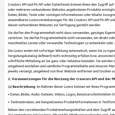
Creators API und PA API oder Datenfeeds können Ihnen den Zugriff auf D
oder mehreren verbundenen Websites angebotenen Produkte ermögliche
Daten, Bilder, Texte oder sonstigen Informationen oder Inhalte zuzugre
anwendbaren Lizenzvereinbarungen für die Creators API und PA API od
diesen verbundenen Websites zur Verfügung gestellt werden.
Sie dürfen den Programminhalt nicht dazu verwenden, geistiges Eigent
verletzen. Sie dürfen Programminhalte nicht verwenden, um direkt ode
maschinelles Lernen oder verwandte Technologien zu entwickeln oder zu
Die Lizenz endet mit sofortiger Wirkung automatisch, wenn Sie zu irg
Vergütungskatalog definiert) nicht rechtzeitig erfüllen bzw. ansonsten
schriftliche Mitteilung an Sie ganz oder teilweise beenden. Sie werden
umgehend einstellen und sämtliche Programminhalte und Amazon-Marke
jeweils verlangt, umgehend von Ihrer Website entfernen und löschen od
2. Voraussetzungen für die Nutzung der Creators API und der P
(a)
Beschreibung
. Im Rahmen dieser Lizenz können wir Ihnen Programmi
• Daten, Bilder, Audio-Dateien, Videos, Logos, Benutzerschnittstellen-
• Textmaterialien, wie beispielsweise Produktinformationen in Textfor
Neben den vorstehenden Produktwerbungsinhalten und dem Zugriff auf 
Zusammenhang mit Creators API und PA API Musterquellcodes und -bibli