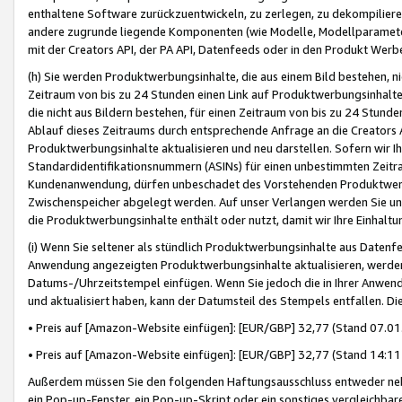
enthaltene Software zurückzuentwickeln, zu zerlegen, zu dekompilier
andere zugrunde liegende Komponenten (wie Modelle, Modellparameter
mit der Creators API, der PA API, Datenfeeds oder in den Produkt Werb
(h) Sie werden Produktwerbungsinhalte, die aus einem Bild bestehen, ni
Zeitraum von bis zu 24 Stunden einen Link auf Produktwerbungsinhalte
die nicht aus Bildern bestehen, für einen Zeitraum von bis zu 24 Stund
Ablauf dieses Zeitraums durch entsprechende Anfrage an die Creators 
Produktwerbungsinhalte aktualisieren und neu darstellen. Sofern wir Ih
Standardidentifikationsnummern (ASINs) für einen unbestimmten Zeitra
Kundenanwendung, dürfen unbeschadet des Vorstehenden Produktwerbu
Zwischenspeicher abgelegt werden. Auf unser Verlangen werden Sie un
die Produktwerbungsinhalte enthält oder nutzt, damit wir Ihre Einhalt
(i) Wenn Sie seltener als stündlich Produktwerbungsinhalte aus Datenfe
Anwendung angezeigten Produktwerbungsinhalte aktualisieren, werden 
Datums-/Uhrzeitstempel einfügen. Wenn Sie jedoch die in Ihrer Anwe
und aktualisiert haben, kann der Datumsteil des Stempels entfallen. Dies
• Preis auf [Amazon-Website einfügen]: [EUR/GBP] 32,77 (Stand 07.01.
• Preis auf [Amazon-Website einfügen]: [EUR/GBP] 32,77 (Stand 14:11 
Außerdem müssen Sie den folgenden Haftungsausschluss entweder neb
ein Pop-up-Fenster, ein Pop-up-Skript oder ein sonstiges vergleichba