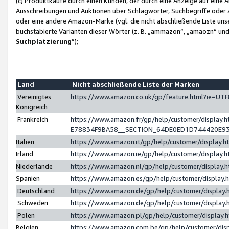
(c) Produktkäufe durch einen Kunden, der durch eine Anzeige auf eine 
Ausschreibungen und Auktionen über Schlagwörter, Suchbegriffe oder 
oder eine andere Amazon-Marke (vgl. die nicht abschließende Liste un
buchstabierte Varianten dieser Wörter (z. B. „ammazon“, „amaozn“ und „
Suchplatzierung
”);
Land
Nicht abschließende Liste der Marken
Vereinigtes
https://www.amazon.co.uk/gp/feature.html?ie=U
Königreich
Frankreich
https://www.amazon.fr/gp/help/customer/displa
E78834F9BA58__SECTION_64DE0ED1D744420E9
Italien
https://www.amazon.it/gp/help/customer/display
Irland
https://www.amazon.ie/gp/help/customer/displa
Niederlande
https://www.amazon.nl/gp/help/customer/display
Spanien
https://www.amazon.es/gp/help/customer/display
Deutschland
https://www.amazon.de/gp/help/customer/displa
Schweden
https://www.amazon.de/gp/help/customer/displa
Polen
https://www.amazon.pl/gp/help/customer/display
Belgien
https://www.amazon.com.be/gp/help/customer/d