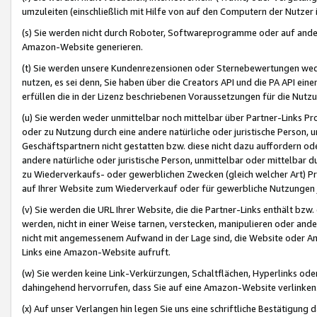
umzuleiten (einschließlich mit Hilfe von auf den Computern der Nutzer i
(s) Sie werden nicht durch Roboter, Softwareprogramme oder auf andere
Amazon-Website generieren.
(t) Sie werden unsere Kundenrezensionen oder Sternebewertungen wed
nutzen, es sei denn, Sie haben über die Creators API und die PA API e
erfüllen die in der Lizenz beschriebenen Voraussetzungen für die Nutzu
(u) Sie werden weder unmittelbar noch mittelbar über Partner-Links P
oder zu Nutzung durch eine andere natürliche oder juristische Person,
Geschäftspartnern nicht gestatten bzw. diese nicht dazu auffordern od
andere natürliche oder juristische Person, unmittelbar oder mittelbar
zu Wiederverkaufs- oder gewerblichen Zwecken (gleich welcher Art) 
auf Ihrer Website zum Wiederverkauf oder für gewerbliche Nutzungen 
(v) Sie werden die URL Ihrer Website, die die Partner-Links enthält b
werden, nicht in einer Weise tarnen, verstecken, manipulieren oder and
nicht mit angemessenem Aufwand in der Lage sind, die Website oder A
Links eine Amazon-Website aufruft.
(w) Sie werden keine Link-Verkürzungen, Schaltflächen, Hyperlinks ode
dahingehend hervorrufen, dass Sie auf eine Amazon-Website verlinken
(x) Auf unser Verlangen hin legen Sie uns eine schriftliche Bestätigung