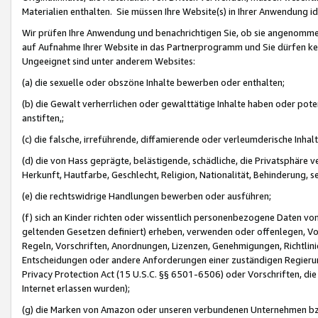
Materialien enthalten. Sie müssen Ihre Website(s) in Ihrer Anwendung ide
Wir prüfen Ihre Anwendung und benachrichtigen Sie, ob sie angenommen
auf Aufnahme Ihrer Website in das Partnerprogramm und Sie dürfen kei
Ungeeignet sind unter anderem Websites:
(a) die sexuelle oder obszöne Inhalte bewerben oder enthalten;
(b) die Gewalt verherrlichen oder gewalttätige Inhalte haben oder pot
anstiften,;
(c) die falsche, irreführende, diffamierende oder verleumderische Inha
(d) die von Hass geprägte, belästigende, schädliche, die Privatsphäre v
Herkunft, Hautfarbe, Geschlecht, Religion, Nationalität, Behinderung, 
(e) die rechtswidrige Handlungen bewerben oder ausführen;
(f) sich an Kinder richten oder wissentlich personenbezogene Daten vo
geltenden Gesetzen definiert) erheben, verwenden oder offenlegen, Vo
Regeln, Vorschriften, Anordnungen, Lizenzen, Genehmigungen, Richtlini
Entscheidungen oder andere Anforderungen einer zuständigen Regierung
Privacy Protection Act (15 U.S.C. §§ 6501-6506) oder Vorschriften, di
Internet erlassen wurden);
(g) die Marken von Amazon oder unseren verbundenen Unternehmen b