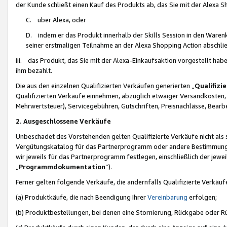
der Kunde schließt einen Kauf des Produkts ab, das Sie mit der Alexa 
C. über Alexa, oder
D. indem er das Produkt innerhalb der Skills Session in den Waren
seiner erstmaligen Teilnahme an der Alexa Shopping Action abschlie
iii. das Produkt, das Sie mit der Alexa-Einkaufsaktion vorgestellt ha
ihm bezahlt.
Die aus den einzelnen Qualifizierten Verkäufen generierten „
Qualifizi
Qualifizierten Verkäufe einnehmen, abzüglich etwaiger Versandkosten
Mehrwertsteuer), Servicegebühren, Gutschriften, Preisnachlässe, Bear
2. Ausgeschlossene Verkäufe
Unbeschadet des Vorstehenden gelten Qualifizierte Verkäufe nicht als
Vergütungskatalog für das Partnerprogramm oder andere Bestimmungen,
wir jeweils für das Partnerprogramm festlegen, einschließlich der jewe
„
Programmdokumentation
“).
Ferner gelten folgende Verkäufe, die andernfalls Qualifizierte Verkä
(a) Produktkäufe, die nach Beendigung Ihrer
Vereinbarung
erfolgen;
(b) Produktbestellungen, bei denen eine Stornierung, Rückgabe oder R