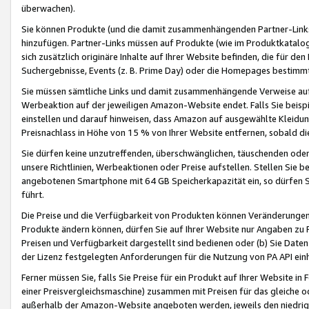
überwachen).
Sie können Produkte (und die damit zusammenhängenden Partner-Links)
hinzufügen. Partner-Links müssen auf Produkte (wie im Produktkatalog de
sich zusätzlich originäre Inhalte auf Ihrer Website befinden, die für 
Suchergebnisse, Events (z. B. Prime Day) oder die Homepages bestimmte
Sie müssen sämtliche Links und damit zusammenhängende Verweise auf z
Werbeaktion auf der jeweiligen Amazon-Website endet. Falls Sie beisp
einstellen und darauf hinweisen, dass Amazon auf ausgewählte Kleidun
Preisnachlass in Höhe von 15 % von Ihrer Website entfernen, sobald di
Sie dürfen keine unzutreffenden, überschwänglichen, täuschenden od
unsere Richtlinien, Werbeaktionen oder Preise aufstellen. Stellen Sie 
angebotenen Smartphone mit 64 GB Speicherkapazität ein, so dürfen S
führt.
Die Preise und die Verfügbarkeit von Produkten können Veränderungen 
Produkte ändern können, dürfen Sie auf Ihrer Website nur Angaben zu P
Preisen und Verfügbarkeit dargestellt sind bedienen oder (b) Sie Daten
der Lizenz festgelegten Anforderungen für die Nutzung von PA API einh
Ferner müssen Sie, falls Sie Preise für ein Produkt auf Ihrer Website in 
einer Preisvergleichsmaschine) zusammen mit Preisen für das gleiche o
außerhalb der Amazon-Website angeboten werden, jeweils den niedrigst