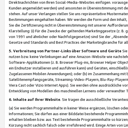
Direktnachrichten von Ihren Social-Media-Websites einfügen. vorausg
Kunden angemeldet werden) und ansonsten in Übereinstimmung mit der
stehen. Auf unser Verlangen stellen Sie uns repräsentative Mustermater
Bestimmungen eingehalten haben. Wir werden die Form und den Inhalt, di
Sie die Zertifizierung nicht in Übereinstimmung mit unserer Aufforderu
Klarstellung: (i) Für die Zwecke der geltenden Marketinggesetze (z. 
von 1991 und ähnlicher oder Nachfolgegesetze) sind Sie der „Absender“ j
Gesetze und Standards und Best Practices der Marketingbranche für 
5. Verbreitung von Partner-Links über Software und Geräte
Sie
nutzen bzw. keine Verlinkungen auf eine Amazon-Website wie nachsteh
Software-Applikationen (z. B. Browser Plug-ins, Browser Helper Objec
ein Endnutzer installieren und ausführen kann) und Geräten, einschlie
Zugelassenen Mobilen Anwendungen); oder (b) im Zusammenhang mit bzw.
Satellitenempfangsgeräte, Streaming-Video-Playern, Blu-Ray-Playern 
Viera Cast oder Vizio Internet Apps). Sie werden ohne ausdrückliche v
Entwicklung von Modellen des maschinellen Lernens oder verwandter 
6. Inhalte auf Ihrer Website
. Sie tragen die ausschließliche Verantwo
(a) Sie werden Programminhalte in keiner Weise ergänzen, löschen oder
Informationen; Sie dürfen aus einer Bilddatei bestehende Programminhal
erhalten bleiben bzw. aus Text bestehende Programminhalte so kürzen, 
Kürzung nicht sachlich falsch oder irreführend wird. Einige Arten von L