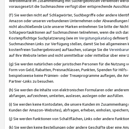
Werbeinhalte im Zusammenhang mit Suchergebnissen verwendet werden,
vorausgesetzt die Suchmaschine verfügt über entsprechende Ausschlu
(f) Sie werden nicht auf Schlagwörter, Suchbegriffe oder andere Ident
Amazon oder unseren verbundenen Unternehmen oder Abwandlungen bzw
nicht abschließende Liste unserer Marken entnehmen Sie bitte der Nich
Schlagwortauktionen auf Suchmaschinen teilnehmen, wenn die sich da
Kostenpflichtige Suchplatzierung (wie im
Vergütungskatalog
definiert
Suchmaschinen Links zur Verfügung stellen, damit Sie bei allgemeinen I
kostenfreien Suchergebnissen) auftauchen, solange Sie die
Vereinbaru
auf Ihre Website leiten und nicht unmittelbar oder mittelbar über eine
(g) Sie werden natürlichen oder juristischen Personen für die Nutzung 
Form von Geld, Rabatten, Preisnachlässen, Punkten, Spenden für Hilfs
beispielsweise keine Prämien- oder Treueprogramme auflegen, die Anrei
Partner-Links zu besuchen.
(h) Sie werden die Inhalte von elektronischen Formularen oder anderem M
abfangen, aufzeichnen, umleiten, auslesen, auslegen oder ausfüllen.
(i) Sie werden keine Kontodaten, die unsere Kunden im Zusammenhang 
Kunden der Amazon-Websites), abfragen, erheben, einholen, speichern,
(j) Sie werden Funktionen von Schaltflächen, Links oder andere Funkti
(k) Sie werden keine Bestellungen oder andere Geschäfte über eine Ama