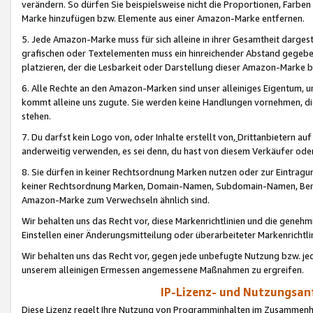
verändern. So dürfen Sie beispielsweise nicht die Proportionen, Farb
Marke hinzufügen bzw. Elemente aus einer Amazon-Marke entfernen.
5. Jede Amazon-Marke muss für sich alleine in ihrer Gesamtheit darge
grafischen oder Textelementen muss ein hinreichender Abstand gegebe
platzieren, der die Lesbarkeit oder Darstellung dieser Amazon-Marke b
6. Alle Rechte an den Amazon-Marken sind unser alleiniges Eigentum, 
kommt alleine uns zugute. Sie werden keine Handlungen vornehmen, 
stehen.
7. Du darfst kein Logo von, oder Inhalte erstellt von,
Drittanbietern au
anderweitig verwenden, es sei denn, du hast von diesem Verkäufer oder
8. Sie dürfen in keiner Rechtsordnung Marken nutzen oder zur Eintragu
keiner Rechtsordnung Marken, Domain-Namen, Subdomain-Namen, Benu
Amazon-Marke zum Verwechseln ähnlich sind.
Wir behalten uns das Recht vor, diese Markenrichtlinien und die gene
Einstellen einer Änderungsmitteilung oder überarbeiteter Markenricht
Wir behalten uns das Recht vor, gegen jede unbefugte Nutzung bzw. jede 
unserem alleinigen Ermessen angemessene Maßnahmen zu ergreifen.
IP-Lizenz- und Nutzungsan
Diese Lizenz regelt Ihre Nutzung von Programminhalten im Zusammen