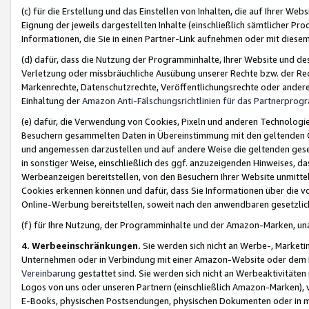
(c) für die Erstellung und das Einstellen von Inhalten, die auf Ihrer We
Eignung der jeweils dargestellten Inhalte (einschließlich sämtlicher 
Informationen, die Sie in einen Partner-Link aufnehmen oder mit diese
(d) dafür, dass die Nutzung der Programminhalte, Ihrer Website und des 
Verletzung oder missbräuchliche Ausübung unserer Rechte bzw. der Recht
Markenrechte, Datenschutzrechte, Veröffentlichungsrechte oder anderer
Einhaltung der
Amazon Anti-Fälschungsrichtlinien für das Partnerpro
(e) dafür, die Verwendung von Cookies, Pixeln und anderen Technologien
Besuchern gesammelten Daten in Übereinstimmung mit den geltenden Ge
und angemessen darzustellen und auf andere Weise die geltenden geset
in sonstiger Weise, einschließlich des ggf. anzuzeigenden Hinweises, d
Werbeanzeigen bereitstellen, von den Besuchern Ihrer Website unmitte
Cookies erkennen können und dafür, dass Sie Informationen über die v
Online-Werbung bereitstellen, soweit nach den anwendbaren gesetzlic
(f) für Ihre Nutzung, der Programminhalte und der Amazon-Marken, u
4. Werbeeinschränkungen.
Sie werden sich nicht an Werbe-, Market
Unternehmen oder in Verbindung mit einer Amazon-Website oder dem Pa
Vereinbarung
gestattet sind. Sie werden sich nicht an Werbeaktivitäten
Logos von uns oder unseren Partnern (einschließlich Amazon-Marken), 
E-Books, physischen Postsendungen, physischen Dokumenten oder in 