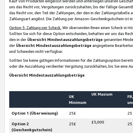
Kauf von Produkten eingelöst werden und unterliegen unseren Geschäf
uns das Recht vor, Vergütungen zurückzuhalten, bis der fällige Gesamt
das Recht vor, den Teil der Zahlungen, der den in der Zahlungstabelle 
Zahlungsart angibst. Die Zahlung per Amazon-Geschenkgutschein ist in
Option 3: Zahlung per Scheck.
Wir übersenden Ihnen einen Scheck in Höh
Sollten Sie sich für diese Option entscheiden, behalten wir uns das Rec
den in der
Übersicht Mindestauszahlungsbeträge
genannten Mindest
der
Übersicht Mindestauszahlungsbeträge
angegebene Bearbeitung
und Schweden nicht verfügbar.
Sollten Sie keine gültigen Informationen für die Zahlungsoption bereit
oder die Auszahlung verdienter Vergütung zurückhalten, bis Sie eine A
Übersicht Mindestauszahlungsbeträge
UK Maxium
UK
FR,
Minimum
un
Option 1 (Überweisung)
25£
25
£5,000
Option 2
25£
25
(Geschenkgutschein)