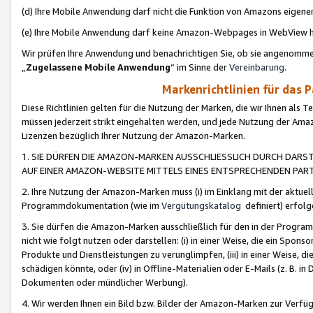
(d) Ihre Mobile Anwendung darf nicht die Funktion von Amazons eige
(e) Ihre Mobile Anwendung darf keine Amazon-Webpages in WebView 
Wir prüfen Ihre Anwendung und benachrichtigen Sie, ob sie angenomm
„
Zugelassene Mobile Anwendung
“ im Sinne der
Vereinbarung
.
Markenrichtlinien für das 
Diese Richtlinien gelten für die Nutzung der Marken, die wir Ihnen als 
müssen jederzeit strikt eingehalten werden, und jede Nutzung der Ama
Lizenzen bezüglich Ihrer Nutzung der Amazon-Marken.
1. SIE DÜRFEN DIE AMAZON-MARKEN AUSSCHLIESSLICH DURCH DARS
AUF EINER AMAZON-WEBSITE MITTELS EINES ENTSPRECHENDEN PART
2. Ihre Nutzung der Amazon-Marken muss (i) im Einklang mit der aktuells
Programmdokumentation (wie im
Vergütungskatalog
definiert) erfolg
3. Sie dürfen die Amazon-Marken ausschließlich für den in der Progr
nicht wie folgt nutzen oder darstellen: (i) in einer Weise, die ein Spo
Produkte und Dienstleistungen zu verunglimpfen, (iii) in einer Weise
schädigen könnte, oder (iv) in Offline-Materialien oder E-Mails (z. B.
Dokumenten oder mündlicher Werbung).
4. Wir werden Ihnen ein Bild bzw. Bilder der Amazon-Marken zur Verfüg