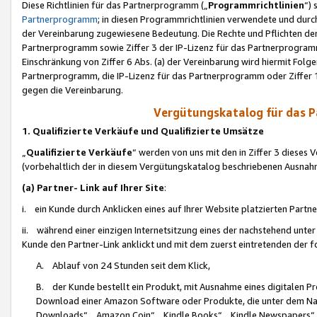
Diese Richtlinien für das Partnerprogramm („
Programmrichtlinien
“)
Partnerprogramm
; in diesen Programmrichtlinien verwendete und durch
der Vereinbarung zugewiesene Bedeutung. Die Rechte und Pflichten de
Partnerprogramm sowie Ziffer 3 der IP-Lizenz für das Partnerprogram
Einschränkung von Ziffer 6 Abs. (a) der Vereinbarung wird hiermit Fol
Partnerprogramm, die IP-Lizenz für das Partnerprogramm oder Ziffer 1
gegen die Vereinbarung.
Vergütungskatalog für das 
1. Qualifizierte Verkäufe und Qualifizierte Umsätze
„
Qualifizierte Verkäufe
“ werden von uns mit den in Ziffer 3 diese
(vorbehaltlich der in diesem Vergütungskatalog beschriebenen Ausnah
(a) Partner- Link auf Ihrer Site
:
i. ein Kunde durch Anklicken eines auf Ihrer Website platzierten Part
ii. während einer einzigen Internetsitzung eines der nachstehend unter (i)
Kunde den Partner-Link anklickt und mit dem zuerst eintretenden der f
A. Ablauf von 24 Stunden seit dem Klick,
B. der Kunde bestellt ein Produkt, mit Ausnahme eines digitalen P
Download einer Amazon Software oder Produkte, die unter dem N
Downloads“, „Amazon Coin“, „Kindle Books“, „Kindle Newspapers“, „