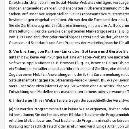
Direktnachrichten von Ihren Social-Media-Websites einfügen. vorausg
Kunden angemeldet werden) und ansonsten in Übereinstimmung mit der
stehen. Auf unser Verlangen stellen Sie uns repräsentative Mustermater
Bestimmungen eingehalten haben. Wir werden die Form und den Inhalt, di
Sie die Zertifizierung nicht in Übereinstimmung mit unserer Aufforderu
Klarstellung: (i) Für die Zwecke der geltenden Marketinggesetze (z. 
von 1991 und ähnlicher oder Nachfolgegesetze) sind Sie der „Absender“ j
Gesetze und Standards und Best Practices der Marketingbranche für 
5. Verbreitung von Partner-Links über Software und Geräte
Sie
nutzen bzw. keine Verlinkungen auf eine Amazon-Website wie nachsteh
Software-Applikationen (z. B. Browser Plug-ins, Browser Helper Objec
ein Endnutzer installieren und ausführen kann) und Geräten, einschlie
Zugelassenen Mobilen Anwendungen); oder (b) im Zusammenhang mit bzw.
Satellitenempfangsgeräte, Streaming-Video-Playern, Blu-Ray-Playern 
Viera Cast oder Vizio Internet Apps). Sie werden ohne ausdrückliche v
Entwicklung von Modellen des maschinellen Lernens oder verwandter 
6. Inhalte auf Ihrer Website
. Sie tragen die ausschließliche Verantwo
(a) Sie werden Programminhalte in keiner Weise ergänzen, löschen oder
Informationen; Sie dürfen aus einer Bilddatei bestehende Programminhal
erhalten bleiben bzw. aus Text bestehende Programminhalte so kürzen, 
Kürzung nicht sachlich falsch oder irreführend wird. Einige Arten von L