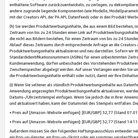
enthaltene Software zurückzuentwickeln, zu zerlegen, zu dekompilier
andere zugrunde liegende Komponenten (wie Modelle, Modellparameter
mit der Creators API, der PA API, Datenfeeds oder in den Produkt Werb
(h) Sie werden Produktwerbungsinhalte, die aus einem Bild bestehen, ni
Zeitraum von bis zu 24 Stunden einen Link auf Produktwerbungsinhalte
die nicht aus Bildern bestehen, für einen Zeitraum von bis zu 24 Stund
Ablauf dieses Zeitraums durch entsprechende Anfrage an die Creators 
Produktwerbungsinhalte aktualisieren und neu darstellen. Sofern wir Ih
Standardidentifikationsnummern (ASINs) für einen unbestimmten Zeitra
Kundenanwendung, dürfen unbeschadet des Vorstehenden Produktwerbu
Zwischenspeicher abgelegt werden. Auf unser Verlangen werden Sie un
die Produktwerbungsinhalte enthält oder nutzt, damit wir Ihre Einhalt
(i) Wenn Sie seltener als stündlich Produktwerbungsinhalte aus Datenfe
Anwendung angezeigten Produktwerbungsinhalte aktualisieren, werden 
Datums-/Uhrzeitstempel einfügen. Wenn Sie jedoch die in Ihrer Anwe
und aktualisiert haben, kann der Datumsteil des Stempels entfallen. Dies
• Preis auf [Amazon-Website einfügen]: [EUR/GBP] 32,77 (Stand 07.01.
• Preis auf [Amazon-Website einfügen]: [EUR/GBP] 32,77 (Stand 14:11 
Außerdem müssen Sie den folgenden Haftungsausschluss entweder neb
ein Pop-up-Fenster, ein Pop-up-Skript oder ein sonstiges vergleichba