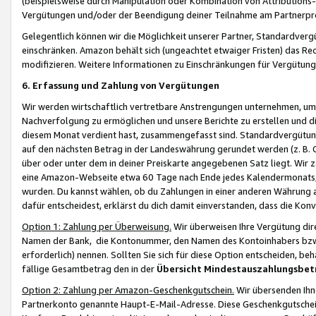
(beispielsweise durch Manipulation oder Kombination von Attributions-
Vergütungen und/oder der Beendigung deiner Teilnahme am Partnerp
Gelegentlich können wir die Möglichkeit unserer Partner, Standardv
einschränken. Amazon behält sich (ungeachtet etwaiger Fristen) das Re
modifizieren. Weitere Informationen zu Einschränkungen für Vergütung
6. Erfassung und Zahlung von Vergütungen
Wir werden wirtschaftlich vertretbare Anstrengungen unternehmen, um 
Nachverfolgung zu ermöglichen und unsere Berichte zu erstellen und di
diesem Monat verdient hast, zusammengefasst sind. Standardvergütung
auf den nächsten Betrag in der Landeswährung gerundet werden (z. B. C
über oder unter dem in deiner Preiskarte angegebenen Satz liegt. Wir
eine Amazon-Webseite etwa 60 Tage nach Ende jedes Kalendermonats, i
wurden. Du kannst wählen, ob du Zahlungen in einer anderen Währung
dafür entscheidest, erklärst du dich damit einverstanden, dass die K
Option 1: Zahlung per Überweisung.
Wir überweisen Ihre Vergütung dir
Namen der Bank, die Kontonummer, den Namen des Kontoinhabers bzw. a
erforderlich) nennen. Sollten Sie sich für diese Option entscheiden, be
fällige Gesamtbetrag den in der
Übersicht Mindestauszahlungsbet
Option 2: Zahlung per Amazon-Geschenkgutschein.
Wir übersenden Ihne
Partnerkonto genannte Haupt-E-Mail-Adresse. Diese Geschenkgutschei