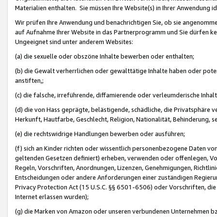
Materialien enthalten. Sie müssen Ihre Website(s) in Ihrer Anwendung ide
Wir prüfen Ihre Anwendung und benachrichtigen Sie, ob sie angenommen
auf Aufnahme Ihrer Website in das Partnerprogramm und Sie dürfen kei
Ungeeignet sind unter anderem Websites:
(a) die sexuelle oder obszöne Inhalte bewerben oder enthalten;
(b) die Gewalt verherrlichen oder gewalttätige Inhalte haben oder pot
anstiften,;
(c) die falsche, irreführende, diffamierende oder verleumderische Inha
(d) die von Hass geprägte, belästigende, schädliche, die Privatsphäre v
Herkunft, Hautfarbe, Geschlecht, Religion, Nationalität, Behinderung, 
(e) die rechtswidrige Handlungen bewerben oder ausführen;
(f) sich an Kinder richten oder wissentlich personenbezogene Daten vo
geltenden Gesetzen definiert) erheben, verwenden oder offenlegen, Vo
Regeln, Vorschriften, Anordnungen, Lizenzen, Genehmigungen, Richtlini
Entscheidungen oder andere Anforderungen einer zuständigen Regierung
Privacy Protection Act (15 U.S.C. §§ 6501-6506) oder Vorschriften, di
Internet erlassen wurden);
(g) die Marken von Amazon oder unseren verbundenen Unternehmen b