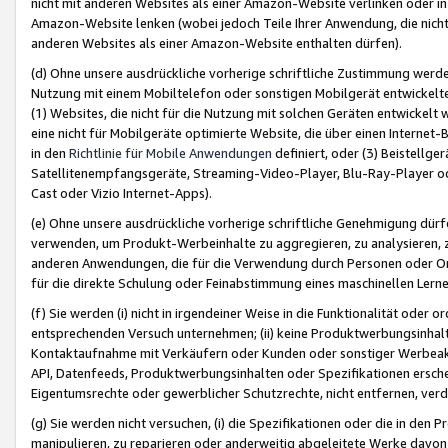
nicht mit anderen Websites als einer Amazon-Website verlinken oder i
Amazon-Website lenken (wobei jedoch Teile Ihrer Anwendung, die nich
anderen Websites als einer Amazon-Website enthalten dürfen).
(d) Ohne unsere ausdrückliche vorherige schriftliche Zustimmung werd
Nutzung mit einem Mobiltelefon oder sonstigen Mobilgerät entwickelt
(1) Websites, die nicht für die Nutzung mit solchen Geräten entwickelt
eine nicht für Mobilgeräte optimierte Website, die über einen Interne
in den
Richtlinie für Mobile Anwendungen
definiert, oder (3) Beistellge
Satellitenempfangsgeräte, Streaming-Video-Player, Blu-Ray-Player ode
Cast oder Vizio Internet-Apps).
(e) Ohne unsere ausdrückliche vorherige schriftliche Genehmigung dürfe
verwenden, um Produkt-Werbeinhalte zu aggregieren, zu analysieren, 
anderen Anwendungen, die für die Verwendung durch Personen oder Or
für die direkte Schulung oder Feinabstimmung eines maschinellen Lern
(f) Sie werden (i) nicht in irgendeiner Weise in die Funktionalität ode
entsprechenden Versuch unternehmen; (ii) keine Produktwerbungsinha
Kontaktaufnahme mit Verkäufern oder Kunden oder sonstiger Werbeaktiv
API, Datenfeeds, Produktwerbungsinhalten oder Spezifikationen erschei
Eigentumsrechte oder gewerblicher Schutzrechte, nicht entfernen, verd
(g) Sie werden nicht versuchen, (i) die Spezifikationen oder die in de
manipulieren, zu reparieren oder anderweitig abgeleitete Werke davon z