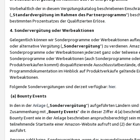
Vorbehaltlich der in diesem Vergütungskatalog beschriebenen Einschr
(„
Standardvergütung im Rahmen des Partnerprogramms
“) besc
bestimmten Prozentsatzes der Qualifizierten Erlöse.
4. Sondervergütung oder Werbeaktionen
Gelegentlich können wir Sonderprogramme oder Werbeaktionen auflegen,
oder alternative Vergütung („
Sondervergütung
”) zu verdienen. Amazo
Sonderprogramme oder Werbeaktionen jederzeit ganz oder teilweise einz
Sonderprogramme oder Werbeaktionen (auch Sonderprogramme oder We
Produktverkäufen kommt) disqualifizierende Ausschlusstatbestände, di
Programmdokumentation im Hinblick auf Produktverkäufe geltende E
Werbeaktionen.
Folgende Sondervergütungen sind derzeit verfügbar:
hier
.
(a) Bounty Events
In den in der
Anlage
(„
Sondervergütung
“) aufgeführten Ländern sind
Zusammenhang mit „
Bounty Events
“ die in dieser Ziffer 4 (a) besch
Bounty Event wie in der Anlage beschrieben anspruchsberechtigt sein mu
teilnehmende Startseite einer Amazon-Website aufruft und (2) der Kun
ausführt.
Amazon zahlt keine Sondervergütung, wenn das zugrundeliegende Boun