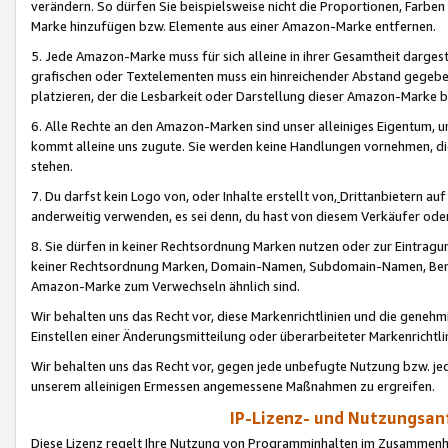
verändern. So dürfen Sie beispielsweise nicht die Proportionen, Farb
Marke hinzufügen bzw. Elemente aus einer Amazon-Marke entfernen.
5. Jede Amazon-Marke muss für sich alleine in ihrer Gesamtheit darge
grafischen oder Textelementen muss ein hinreichender Abstand gegebe
platzieren, der die Lesbarkeit oder Darstellung dieser Amazon-Marke b
6. Alle Rechte an den Amazon-Marken sind unser alleiniges Eigentum, 
kommt alleine uns zugute. Sie werden keine Handlungen vornehmen, 
stehen.
7. Du darfst kein Logo von, oder Inhalte erstellt von,
Drittanbietern au
anderweitig verwenden, es sei denn, du hast von diesem Verkäufer oder
8. Sie dürfen in keiner Rechtsordnung Marken nutzen oder zur Eintragu
keiner Rechtsordnung Marken, Domain-Namen, Subdomain-Namen, Benu
Amazon-Marke zum Verwechseln ähnlich sind.
Wir behalten uns das Recht vor, diese Markenrichtlinien und die gene
Einstellen einer Änderungsmitteilung oder überarbeiteter Markenricht
Wir behalten uns das Recht vor, gegen jede unbefugte Nutzung bzw. jede 
unserem alleinigen Ermessen angemessene Maßnahmen zu ergreifen.
IP-Lizenz- und Nutzungsan
Diese Lizenz regelt Ihre Nutzung von Programminhalten im Zusammen