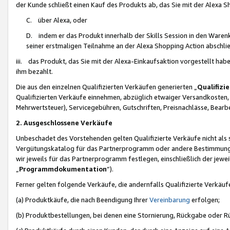
der Kunde schließt einen Kauf des Produkts ab, das Sie mit der Alexa 
C. über Alexa, oder
D. indem er das Produkt innerhalb der Skills Session in den Waren
seiner erstmaligen Teilnahme an der Alexa Shopping Action abschlie
iii. das Produkt, das Sie mit der Alexa-Einkaufsaktion vorgestellt ha
ihm bezahlt.
Die aus den einzelnen Qualifizierten Verkäufen generierten „
Qualifizi
Qualifizierten Verkäufe einnehmen, abzüglich etwaiger Versandkosten
Mehrwertsteuer), Servicegebühren, Gutschriften, Preisnachlässe, Bear
2. Ausgeschlossene Verkäufe
Unbeschadet des Vorstehenden gelten Qualifizierte Verkäufe nicht als
Vergütungskatalog für das Partnerprogramm oder andere Bestimmungen,
wir jeweils für das Partnerprogramm festlegen, einschließlich der jewe
„
Programmdokumentation
“).
Ferner gelten folgende Verkäufe, die andernfalls Qualifizierte Verkä
(a) Produktkäufe, die nach Beendigung Ihrer
Vereinbarung
erfolgen;
(b) Produktbestellungen, bei denen eine Stornierung, Rückgabe oder R