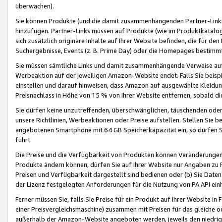
überwachen).
Sie können Produkte (und die damit zusammenhängenden Partner-Links)
hinzufügen. Partner-Links müssen auf Produkte (wie im Produktkatalog de
sich zusätzlich originäre Inhalte auf Ihrer Website befinden, die für 
Suchergebnisse, Events (z. B. Prime Day) oder die Homepages bestimmte
Sie müssen sämtliche Links und damit zusammenhängende Verweise auf z
Werbeaktion auf der jeweiligen Amazon-Website endet. Falls Sie beisp
einstellen und darauf hinweisen, dass Amazon auf ausgewählte Kleidun
Preisnachlass in Höhe von 15 % von Ihrer Website entfernen, sobald di
Sie dürfen keine unzutreffenden, überschwänglichen, täuschenden od
unsere Richtlinien, Werbeaktionen oder Preise aufstellen. Stellen Sie 
angebotenen Smartphone mit 64 GB Speicherkapazität ein, so dürfen S
führt.
Die Preise und die Verfügbarkeit von Produkten können Veränderungen 
Produkte ändern können, dürfen Sie auf Ihrer Website nur Angaben zu P
Preisen und Verfügbarkeit dargestellt sind bedienen oder (b) Sie Daten
der Lizenz festgelegten Anforderungen für die Nutzung von PA API einh
Ferner müssen Sie, falls Sie Preise für ein Produkt auf Ihrer Website in 
einer Preisvergleichsmaschine) zusammen mit Preisen für das gleiche o
außerhalb der Amazon-Website angeboten werden, jeweils den niedrigst