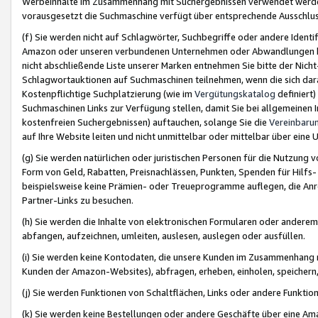
Werbeinhalte im Zusammenhang mit Suchergebnissen verwendet werden,
vorausgesetzt die Suchmaschine verfügt über entsprechende Ausschlu
(f) Sie werden nicht auf Schlagwörter, Suchbegriffe oder andere Ident
Amazon oder unseren verbundenen Unternehmen oder Abwandlungen bzw
nicht abschließende Liste unserer Marken entnehmen Sie bitte der Nich
Schlagwortauktionen auf Suchmaschinen teilnehmen, wenn die sich da
Kostenpflichtige Suchplatzierung (wie im
Vergütungskatalog
definiert
Suchmaschinen Links zur Verfügung stellen, damit Sie bei allgemeinen I
kostenfreien Suchergebnissen) auftauchen, solange Sie die
Vereinbaru
auf Ihre Website leiten und nicht unmittelbar oder mittelbar über eine
(g) Sie werden natürlichen oder juristischen Personen für die Nutzung 
Form von Geld, Rabatten, Preisnachlässen, Punkten, Spenden für Hilfs
beispielsweise keine Prämien- oder Treueprogramme auflegen, die Anrei
Partner-Links zu besuchen.
(h) Sie werden die Inhalte von elektronischen Formularen oder anderem M
abfangen, aufzeichnen, umleiten, auslesen, auslegen oder ausfüllen.
(i) Sie werden keine Kontodaten, die unsere Kunden im Zusammenhang 
Kunden der Amazon-Websites), abfragen, erheben, einholen, speichern,
(j) Sie werden Funktionen von Schaltflächen, Links oder andere Funkti
(k) Sie werden keine Bestellungen oder andere Geschäfte über eine Ama