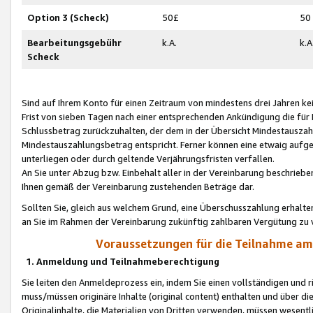
Option 3 (Scheck)
50£
50
Bearbeitungsgebühr
k.A.
k.A
Scheck
Sind auf Ihrem Konto für einen Zeitraum von mindestens drei Jahren kein
Frist von sieben Tagen nach einer entsprechenden Ankündigung die für
Schlussbetrag zurückzuhalten, der dem in der Übersicht Mindestausz
Mindestauszahlungsbetrag entspricht. Ferner können eine etwaig aufg
unterliegen oder durch geltende Verjährungsfristen verfallen.
An Sie unter Abzug bzw. Einbehalt aller in der Vereinbarung beschrieb
Ihnen gemäß der Vereinbarung zustehenden Beträge dar.
Sollten Sie, gleich aus welchem Grund, eine Überschusszahlung erhalte
an Sie im Rahmen der Vereinbarung zukünftig zahlbaren Vergütung zu 
Voraussetzungen für die Teilnahme a
1. Anmeldung und Teilnahmeberechtigung
Sie leiten den Anmeldeprozess ein, indem Sie einen vollständigen und 
muss/müssen originäre Inhalte (original content) enthalten und über d
Originalinhalte, die Materialien von Dritten verwenden, müssen wese