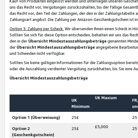
Kauf von Produkten eingelöst werden und unterliegen unseren Geschäf
uns das Recht vor, Vergütungen zurückzuhalten, bis der fällige Gesamt
das Recht vor, den Teil der Zahlungen, der den in der Zahlungstabelle 
Zahlungsart angibst. Die Zahlung per Amazon-Geschenkgutschein ist in
Option 3: Zahlung per Scheck.
Wir übersenden Ihnen einen Scheck in Höh
Sollten Sie sich für diese Option entscheiden, behalten wir uns das Rec
den in der
Übersicht Mindestauszahlungsbeträge
genannten Mindest
der
Übersicht Mindestauszahlungsbeträge
angegebene Bearbeitung
und Schweden nicht verfügbar.
Sollten Sie keine gültigen Informationen für die Zahlungsoption bereit
oder die Auszahlung verdienter Vergütung zurückhalten, bis Sie eine A
Übersicht Mindestauszahlungsbeträge
UK Maxium
UK
FR,
Minimum
un
Option 1 (Überweisung)
25£
25
£5,000
Option 2
25£
25
(Geschenkgutschein)