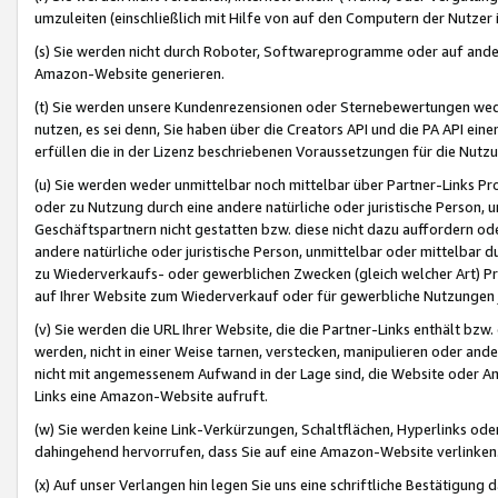
umzuleiten (einschließlich mit Hilfe von auf den Computern der Nutzer i
(s) Sie werden nicht durch Roboter, Softwareprogramme oder auf andere
Amazon-Website generieren.
(t) Sie werden unsere Kundenrezensionen oder Sternebewertungen wed
nutzen, es sei denn, Sie haben über die Creators API und die PA API e
erfüllen die in der Lizenz beschriebenen Voraussetzungen für die Nutzu
(u) Sie werden weder unmittelbar noch mittelbar über Partner-Links P
oder zu Nutzung durch eine andere natürliche oder juristische Person,
Geschäftspartnern nicht gestatten bzw. diese nicht dazu auffordern od
andere natürliche oder juristische Person, unmittelbar oder mittelbar
zu Wiederverkaufs- oder gewerblichen Zwecken (gleich welcher Art) 
auf Ihrer Website zum Wiederverkauf oder für gewerbliche Nutzungen 
(v) Sie werden die URL Ihrer Website, die die Partner-Links enthält b
werden, nicht in einer Weise tarnen, verstecken, manipulieren oder and
nicht mit angemessenem Aufwand in der Lage sind, die Website oder A
Links eine Amazon-Website aufruft.
(w) Sie werden keine Link-Verkürzungen, Schaltflächen, Hyperlinks ode
dahingehend hervorrufen, dass Sie auf eine Amazon-Website verlinken
(x) Auf unser Verlangen hin legen Sie uns eine schriftliche Bestätigung