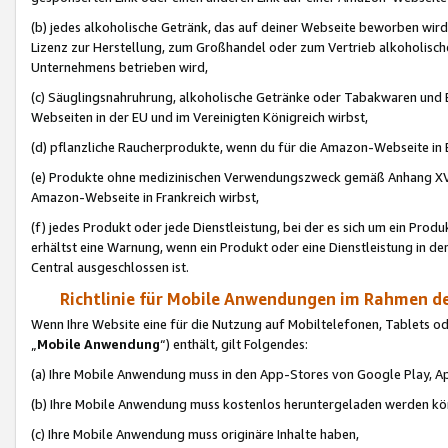
(b) jedes alkoholische Getränk, das auf deiner Webseite beworben wird
Lizenz zur Herstellung, zum Großhandel oder zum Vertrieb alkoholisch
Unternehmens betrieben wird,
(c) Säuglingsnahruhrung, alkoholische Getränke oder Tabakwaren und E
Webseiten in der EU und im Vereinigten Königreich wirbst,
(d) pflanzliche Raucherprodukte, wenn du für die Amazon-Webseite in B
(e) Produkte ohne medizinischen Verwendungszweck gemäß Anhang XVI 
Amazon-Webseite in Frankreich wirbst,
(f) jedes Produkt oder jede Dienstleistung, bei der es sich um ein Prod
erhältst eine Warnung, wenn ein Produkt oder eine Dienstleistung in de
Central ausgeschlossen ist.
Richtlinie für Mobile Anwendungen im Rahmen de
Wenn Ihre Website eine für die Nutzung auf Mobiltelefonen, Tablets 
„
Mobile Anwendung
“) enthält, gilt Folgendes:
(a) Ihre Mobile Anwendung muss in den App-Stores von Google Play, A
(b) Ihre Mobile Anwendung muss kostenlos heruntergeladen werden könn
(c) Ihre Mobile Anwendung muss originäre Inhalte haben,