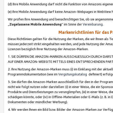
(d) Ihre Mobile Anwendung darf nicht die Funktion von Amazons eige
(e) Ihre Mobile Anwendung darf keine Amazon-Webpages in WebView 
Wir prüfen Ihre Anwendung und benachrichtigen Sie, ob sie angenomm
„
Zugelassene Mobile Anwendung
“ im Sinne der
Vereinbarung
.
Markenrichtlinien für das 
Diese Richtlinien gelten für die Nutzung der Marken, die wir Ihnen als 
müssen jederzeit strikt eingehalten werden, und jede Nutzung der Ama
Lizenzen bezüglich Ihrer Nutzung der Amazon-Marken.
1. SIE DÜRFEN DIE AMAZON-MARKEN AUSSCHLIESSLICH DURCH DARS
AUF EINER AMAZON-WEBSITE MITTELS EINES ENTSPRECHENDEN PART
2. Ihre Nutzung der Amazon-Marken muss (i) im Einklang mit der aktuells
Programmdokumentation (wie im
Vergütungskatalog
definiert) erfolg
3. Sie dürfen die Amazon-Marken ausschließlich für den in der Progr
nicht wie folgt nutzen oder darstellen: (i) in einer Weise, die ein Spo
Produkte und Dienstleistungen zu verunglimpfen, (iii) in einer Weise
schädigen könnte, oder (iv) in Offline-Materialien oder E-Mails (z. B.
Dokumenten oder mündlicher Werbung).
4. Wir werden Ihnen ein Bild bzw. Bilder der Amazon-Marken zur Verfüg