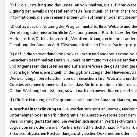
(c) für die Erstellung und das Einstellen von Inhalten, die auf Ihrer We
Eignung der jeweils dargestellten Inhalte (einschließlich sämtlicher 
Informationen, die Sie in einen Partner-Link aufnehmen oder mit diese
(d) dafür, dass die Nutzung der Programminhalte, Ihrer Website und des 
Verletzung oder missbräuchliche Ausübung unserer Rechte bzw. der Recht
Markenrechte, Datenschutzrechte, Veröffentlichungsrechte oder anderer
Einhaltung der
Amazon Anti-Fälschungsrichtlinien für das Partnerpro
(e) dafür, die Verwendung von Cookies, Pixeln und anderen Technologien
Besuchern gesammelten Daten in Übereinstimmung mit den geltenden Ge
und angemessen darzustellen und auf andere Weise die geltenden geset
in sonstiger Weise, einschließlich des ggf. anzuzeigenden Hinweises, d
Werbeanzeigen bereitstellen, von den Besuchern Ihrer Website unmitte
Cookies erkennen können und dafür, dass Sie Informationen über die v
Online-Werbung bereitstellen, soweit nach den anwendbaren gesetzlic
(f) für Ihre Nutzung, der Programminhalte und der Amazon-Marken, u
4. Werbeeinschränkungen.
Sie werden sich nicht an Werbe-, Market
Unternehmen oder in Verbindung mit einer Amazon-Website oder dem Pa
Vereinbarung
gestattet sind. Sie werden sich nicht an Werbeaktivitäten
Logos von uns oder unseren Partnern (einschließlich Amazon-Marken), 
E-Books, physischen Postsendungen, physischen Dokumenten oder in 