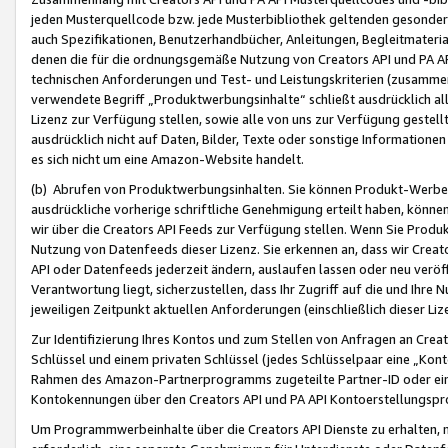
jeden Musterquellcode bzw. jede Musterbibliothek geltenden gesonder
auch Spezifikationen, Benutzerhandbücher, Anleitungen, Begleitmaterial
denen die für die ordnungsgemäße Nutzung von Creators API und PA A
technischen Anforderungen und Test- und Leistungskriterien (zusammen
verwendete Begriff „Produktwerbungsinhalte“ schließt ausdrücklich al
Lizenz zur Verfügung stellen, sowie alle von uns zur Verfügung gestel
ausdrücklich nicht auf Daten, Bilder, Texte oder sonstige Informatione
es sich nicht um eine Amazon-Website handelt.
(b) Abrufen von Produktwerbungsinhalten. Sie können Produkt-Werbein
ausdrückliche vorherige schriftliche Genehmigung erteilt haben, könn
wir über die Creators API Feeds zur Verfügung stellen. Wenn Sie Produk
Nutzung von Datenfeeds dieser Lizenz. Sie erkennen an, dass wir Creat
API oder Datenfeeds jederzeit ändern, auslaufen lassen oder neu veröffe
Verantwortung liegt, sicherzustellen, dass Ihr Zugriff auf die und Ihr
jeweiligen Zeitpunkt aktuellen Anforderungen (einschließlich dieser Liz
Zur Identifizierung Ihres Kontos und zum Stellen von Anfragen an Crea
Schlüssel und einem privaten Schlüssel (jedes Schlüsselpaar eine „Kon
Rahmen des Amazon-Partnerprogramms zugeteilte Partner-ID oder ein
Kontokennungen über den Creators API und PA API Kontoerstellungspro
Um Programmwerbeinhalte über die Creators API Dienste zu erhalten, m