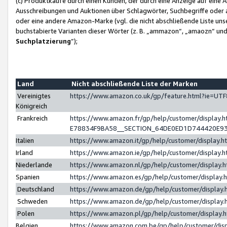
(c) Produktkäufe durch einen Kunden, der durch eine Anzeige auf eine 
Ausschreibungen und Auktionen über Schlagwörter, Suchbegriffe oder 
oder eine andere Amazon-Marke (vgl. die nicht abschließende Liste un
buchstabierte Varianten dieser Wörter (z. B. „ammazon“, „amaozn“ und „
Suchplatzierung
”);
Land
Nicht abschließende Liste der Marken
Vereinigtes
https://www.amazon.co.uk/gp/feature.html?ie=U
Königreich
Frankreich
https://www.amazon.fr/gp/help/customer/displa
E78834F9BA58__SECTION_64DE0ED1D744420E9
Italien
https://www.amazon.it/gp/help/customer/display
Irland
https://www.amazon.ie/gp/help/customer/displa
Niederlande
https://www.amazon.nl/gp/help/customer/display
Spanien
https://www.amazon.es/gp/help/customer/display
Deutschland
https://www.amazon.de/gp/help/customer/displa
Schweden
https://www.amazon.de/gp/help/customer/displa
Polen
https://www.amazon.pl/gp/help/customer/display
Belgien
https://www.amazon.com.be/gp/help/customer/d