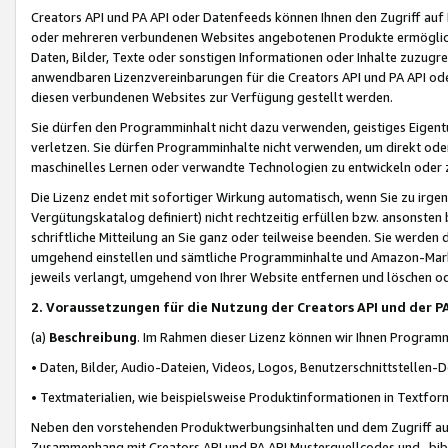
Creators API und PA API oder Datenfeeds können Ihnen den Zugriff auf D
oder mehreren verbundenen Websites angebotenen Produkte ermögliche
Daten, Bilder, Texte oder sonstigen Informationen oder Inhalte zuzugre
anwendbaren Lizenzvereinbarungen für die Creators API und PA API od
diesen verbundenen Websites zur Verfügung gestellt werden.
Sie dürfen den Programminhalt nicht dazu verwenden, geistiges Eigent
verletzen. Sie dürfen Programminhalte nicht verwenden, um direkt ode
maschinelles Lernen oder verwandte Technologien zu entwickeln oder zu
Die Lizenz endet mit sofortiger Wirkung automatisch, wenn Sie zu irg
Vergütungskatalog definiert) nicht rechtzeitig erfüllen bzw. ansonsten
schriftliche Mitteilung an Sie ganz oder teilweise beenden. Sie werden
umgehend einstellen und sämtliche Programminhalte und Amazon-Marke
jeweils verlangt, umgehend von Ihrer Website entfernen und löschen od
2. Voraussetzungen für die Nutzung der Creators API und der P
(a)
Beschreibung
. Im Rahmen dieser Lizenz können wir Ihnen Programmi
• Daten, Bilder, Audio-Dateien, Videos, Logos, Benutzerschnittstellen-
• Textmaterialien, wie beispielsweise Produktinformationen in Textfor
Neben den vorstehenden Produktwerbungsinhalten und dem Zugriff auf 
Zusammenhang mit Creators API und PA API Musterquellcodes und -bibli