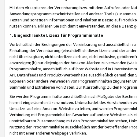
Mit dem Akzeptieren der Vereinbarung bzw. mit dem Aufrufen oder Nutz
Anwendungsprogrammierschnittstellen und anderer Tools (zusammen die
Texten und sonstigen Informationen und Inhalten in Bezug auf Produkte
nutzen können, erklären Sie sich damit einverstanden, an diese Lizenz 
1. Eingeschränkte Lizenz für Programminhalte
Vorbehaltlich der Bedingungen der Vereinbarung und ausschließlich z
Einhaltung der Vereinbarung (einschließlich dieser Lizenz und der ande
nicht übertragbare, nicht unterlizenzierbare, nicht exklusive, gebühren
anzuzeigen; (b) nur diejenigen der Amazon-Marken zu verwenden (wie in 
Programminhalte, ausschließlich auf Ihrer Website und in Übereinstimmu
API, Datenfeeds und Produkt-Werbeinhalte ausschließlich gemäß den Spe
Kopieren oder andere Verwenden von Programminhalten zugunsten Dri
Sammeln und Extrahieren von Daten. Zur Klarstellung: Zu den Program
Sie werden Programminhalte ausschließlich nach Maßgabe der Besti
hiermit eingeräumten Lizenz nutzen. Unbeschadet des Vorstehenden we
Umsätze auf eine Amazon-Website zu leiten, und werden Programminhal
Verbindung mit Programminhalten Besucher auf andere Websites als ein
unmittelbarem Zusammenhang mit den Programminhalten stehen, Links z
Nutzung der Programminhalte ausschließlich mit der betreffenden Pr
nicht mit einer anderen Webpage verlinken.