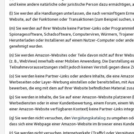
und keine andere natürliche oder juristische Person dazu ermächtigen, a
(l) Sie werden alle Handlungen unterlassen, die nach vernünftigem Erme
Website, auf der Funktionen oder Transaktionen (zum Beispiel suchen, s
(m) Sie werden auf Ihrer Website keine Partner-Links oder Programmin
Spionagesoftware, Schadsoftware, Computerviren, Würmern, Trojaner
Herunterladen oder Installieren auf einem Nutzer-Computer oder ande
genehmigt wurden.
(n) Sie werden Amazon-Websites oder Teile davon nicht auf Ihrer Websi
(z. B., WebView) innerhalb einer Mobilen Anwendung. Die Darstellung ein
Teilnahmevoraussetzungen stellt jedoch keinen Verstoß gegen diese Zif
(o) Sie werden keine Partner-Links oder andere Inhalte, die eine Am
Werbeseiten oder Layer-Werbung einstellen oder bereitstellen, mit Au
bewerben, die eng mit dem auf Ihrer Website befindlichen Material z
(p) Sie werden in Inhalte, die Sie auf einer Amazon-Website platzier
Werbediensten oder in einer Kundenbewertung, einem Forum, einem Wun
einer Amazon-Website verfügbaren Kontext) keine Partner-Links integr
(q) Sie werden nicht versuchen, den
Vergütungskatalog
zu umgehen oder
dass sich eine Webpage einer Amazon-Website im Browser eines Kunden 
(r) Sie werden nicht versuchen, Internetverkehr (Traffic) oder Vergü