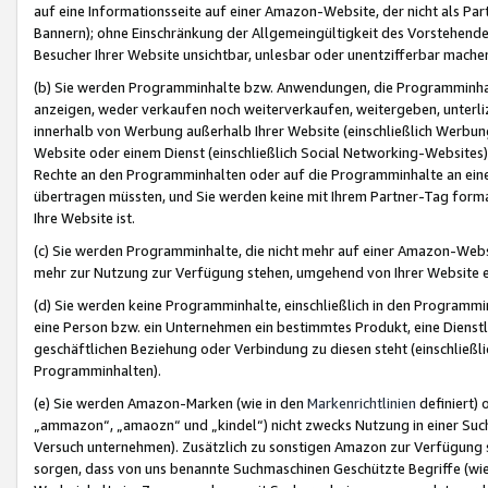
auf eine Informationsseite auf einer Amazon-Website, der nicht als Part
Bannern); ohne Einschränkung der Allgemeingültigkeit des Vorstehende
Besucher Ihrer Website unsichtbar, unlesbar oder unentzifferbar mache
(b) Sie werden Programminhalte bzw. Anwendungen, die Programminhalt
anzeigen, weder verkaufen noch weiterverkaufen, weitergeben, unterli
innerhalb von Werbung außerhalb Ihrer Website (einschließlich Werbun
Website oder einem Dienst (einschließlich Social Networking-Website
Rechte an den Programminhalten oder auf die Programminhalte an eine a
übertragen müssten, und Sie werden keine mit Ihrem Partner-Tag formati
Ihre Website ist.
(c) Sie werden Programminhalte, die nicht mehr auf einer Amazon-Websit
mehr zur Nutzung zur Verfügung stehen, umgehend von Ihrer Website e
(d) Sie werden keine Programminhalte, einschließlich in den Programmin
eine Person bzw. ein Unternehmen ein bestimmtes Produkt, eine Dienstle
geschäftlichen Beziehung oder Verbindung zu diesen steht (einschließli
Programminhalten).
(e) Sie werden Amazon-Marken (wie in den
Markenrichtlinien
definiert) 
„ammazon“, „amaozn“ und „kindel“) nicht zwecks Nutzung in einer Suc
Versuch unternehmen). Zusätzlich zu sonstigen Amazon zur Verfügung 
sorgen, dass von uns benannte Suchmaschinen Geschützte Begriffe (wie 