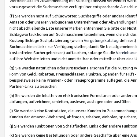
Werbeinhalte im Zusammenhang mit Suchergebnissen verwendet werden,
vorausgesetzt die Suchmaschine verfügt über entsprechende Ausschlu
(f) Sie werden nicht auf Schlagwörter, Suchbegriffe oder andere Ident
Amazon oder unseren verbundenen Unternehmen oder Abwandlungen bzw
nicht abschließende Liste unserer Marken entnehmen Sie bitte der Nich
Schlagwortauktionen auf Suchmaschinen teilnehmen, wenn die sich da
Kostenpflichtige Suchplatzierung (wie im
Vergütungskatalog
definiert
Suchmaschinen Links zur Verfügung stellen, damit Sie bei allgemeinen I
kostenfreien Suchergebnissen) auftauchen, solange Sie die
Vereinbaru
auf Ihre Website leiten und nicht unmittelbar oder mittelbar über eine
(g) Sie werden natürlichen oder juristischen Personen für die Nutzung 
Form von Geld, Rabatten, Preisnachlässen, Punkten, Spenden für Hilfs
beispielsweise keine Prämien- oder Treueprogramme auflegen, die Anrei
Partner-Links zu besuchen.
(h) Sie werden die Inhalte von elektronischen Formularen oder anderem M
abfangen, aufzeichnen, umleiten, auslesen, auslegen oder ausfüllen.
(i) Sie werden keine Kontodaten, die unsere Kunden im Zusammenhang 
Kunden der Amazon-Websites), abfragen, erheben, einholen, speichern,
(j) Sie werden Funktionen von Schaltflächen, Links oder andere Funkti
(k) Sie werden keine Bestellungen oder andere Geschäfte über eine Ama