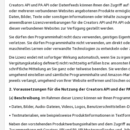
Creators API und PA API oder Datenfeeds können Ihnen den Zugriff auf D
oder mehreren verbundenen Websites angebotenen Produkte ermögliche
Daten, Bilder, Texte oder sonstigen Informationen oder Inhalte zuzugre
anwendbaren Lizenzvereinbarungen für die Creators API und PA API od
diesen verbundenen Websites zur Verfügung gestellt werden.
Sie dürfen den Programminhalt nicht dazu verwenden, geistiges Eigent
verletzen. Sie dürfen Programminhalte nicht verwenden, um direkt ode
maschinelles Lernen oder verwandte Technologien zu entwickeln oder zu
Die Lizenz endet mit sofortiger Wirkung automatisch, wenn Sie zu irg
Vergütungskatalog definiert) nicht rechtzeitig erfüllen bzw. ansonsten
schriftliche Mitteilung an Sie ganz oder teilweise beenden. Sie werden
umgehend einstellen und sämtliche Programminhalte und Amazon-Marke
jeweils verlangt, umgehend von Ihrer Website entfernen und löschen od
2. Voraussetzungen für die Nutzung der Creators API und der P
(a)
Beschreibung
. Im Rahmen dieser Lizenz können wir Ihnen Programmi
• Daten, Bilder, Audio-Dateien, Videos, Logos, Benutzerschnittstellen-
• Textmaterialien, wie beispielsweise Produktinformationen in Textfor
Neben den vorstehenden Produktwerbungsinhalten und dem Zugriff auf 
Zusammenhang mit Creators API und PA API Musterquellcodes und -bibli