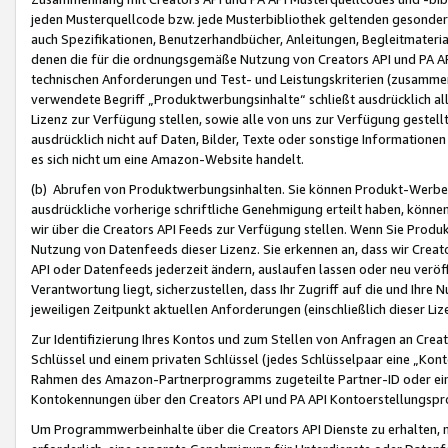
jeden Musterquellcode bzw. jede Musterbibliothek geltenden gesonder
auch Spezifikationen, Benutzerhandbücher, Anleitungen, Begleitmaterial
denen die für die ordnungsgemäße Nutzung von Creators API und PA A
technischen Anforderungen und Test- und Leistungskriterien (zusammen
verwendete Begriff „Produktwerbungsinhalte“ schließt ausdrücklich al
Lizenz zur Verfügung stellen, sowie alle von uns zur Verfügung gestel
ausdrücklich nicht auf Daten, Bilder, Texte oder sonstige Informatione
es sich nicht um eine Amazon-Website handelt.
(b) Abrufen von Produktwerbungsinhalten. Sie können Produkt-Werbein
ausdrückliche vorherige schriftliche Genehmigung erteilt haben, könn
wir über die Creators API Feeds zur Verfügung stellen. Wenn Sie Produk
Nutzung von Datenfeeds dieser Lizenz. Sie erkennen an, dass wir Creat
API oder Datenfeeds jederzeit ändern, auslaufen lassen oder neu veröffe
Verantwortung liegt, sicherzustellen, dass Ihr Zugriff auf die und Ihr
jeweiligen Zeitpunkt aktuellen Anforderungen (einschließlich dieser Liz
Zur Identifizierung Ihres Kontos und zum Stellen von Anfragen an Crea
Schlüssel und einem privaten Schlüssel (jedes Schlüsselpaar eine „Kon
Rahmen des Amazon-Partnerprogramms zugeteilte Partner-ID oder ein
Kontokennungen über den Creators API und PA API Kontoerstellungspro
Um Programmwerbeinhalte über die Creators API Dienste zu erhalten, m