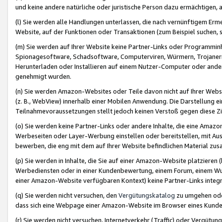
und keine andere natürliche oder juristische Person dazu ermächtigen, a
(l) Sie werden alle Handlungen unterlassen, die nach vernünftigem Erme
Website, auf der Funktionen oder Transaktionen (zum Beispiel suchen, s
(m) Sie werden auf Ihrer Website keine Partner-Links oder Programmin
Spionagesoftware, Schadsoftware, Computerviren, Würmern, Trojaner
Herunterladen oder Installieren auf einem Nutzer-Computer oder ande
genehmigt wurden.
(n) Sie werden Amazon-Websites oder Teile davon nicht auf Ihrer Websi
(z. B., WebView) innerhalb einer Mobilen Anwendung. Die Darstellung ein
Teilnahmevoraussetzungen stellt jedoch keinen Verstoß gegen diese Zif
(o) Sie werden keine Partner-Links oder andere Inhalte, die eine Am
Werbeseiten oder Layer-Werbung einstellen oder bereitstellen, mit Au
bewerben, die eng mit dem auf Ihrer Website befindlichen Material z
(p) Sie werden in Inhalte, die Sie auf einer Amazon-Website platzier
Werbediensten oder in einer Kundenbewertung, einem Forum, einem Wun
einer Amazon-Website verfügbaren Kontext) keine Partner-Links integr
(q) Sie werden nicht versuchen, den
Vergütungskatalog
zu umgehen oder
dass sich eine Webpage einer Amazon-Website im Browser eines Kunden 
(r) Sie werden nicht versuchen, Internetverkehr (Traffic) oder Vergü