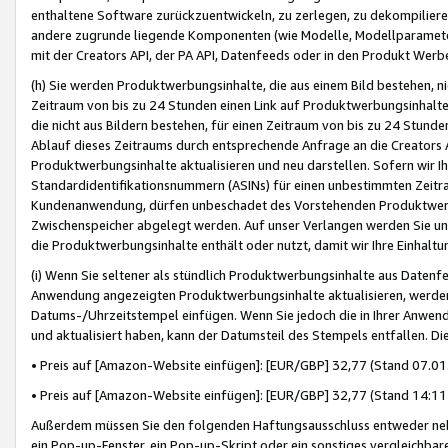
enthaltene Software zurückzuentwickeln, zu zerlegen, zu dekompilier
andere zugrunde liegende Komponenten (wie Modelle, Modellparameter
mit der Creators API, der PA API, Datenfeeds oder in den Produkt Werb
(h) Sie werden Produktwerbungsinhalte, die aus einem Bild bestehen, ni
Zeitraum von bis zu 24 Stunden einen Link auf Produktwerbungsinhalte
die nicht aus Bildern bestehen, für einen Zeitraum von bis zu 24 Stund
Ablauf dieses Zeitraums durch entsprechende Anfrage an die Creators 
Produktwerbungsinhalte aktualisieren und neu darstellen. Sofern wir Ih
Standardidentifikationsnummern (ASINs) für einen unbestimmten Zeitra
Kundenanwendung, dürfen unbeschadet des Vorstehenden Produktwerbu
Zwischenspeicher abgelegt werden. Auf unser Verlangen werden Sie un
die Produktwerbungsinhalte enthält oder nutzt, damit wir Ihre Einhalt
(i) Wenn Sie seltener als stündlich Produktwerbungsinhalte aus Datenfe
Anwendung angezeigten Produktwerbungsinhalte aktualisieren, werden 
Datums-/Uhrzeitstempel einfügen. Wenn Sie jedoch die in Ihrer Anwe
und aktualisiert haben, kann der Datumsteil des Stempels entfallen. Dies
• Preis auf [Amazon-Website einfügen]: [EUR/GBP] 32,77 (Stand 07.01.
• Preis auf [Amazon-Website einfügen]: [EUR/GBP] 32,77 (Stand 14:11 
Außerdem müssen Sie den folgenden Haftungsausschluss entweder neb
ein Pop-up-Fenster, ein Pop-up-Skript oder ein sonstiges vergleichba