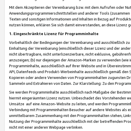
Mit dem Akzeptieren der Vereinbarung bzw. mit dem Aufrufen oder Nutz
Anwendungsprogrammierschnittstellen und anderer Tools (zusammen die
Texten und sonstigen Informationen und Inhalten in Bezug auf Produkte
nutzen können, erklären Sie sich damit einverstanden, an diese Lizenz 
1. Eingeschränkte Lizenz für Programminhalte
Vorbehaltlich der Bedingungen der Vereinbarung und ausschließlich z
Einhaltung der Vereinbarung (einschließlich dieser Lizenz und der ande
nicht übertragbare, nicht unterlizenzierbare, nicht exklusive, gebühren
anzuzeigen; (b) nur diejenigen der Amazon-Marken zu verwenden (wie in 
Programminhalte, ausschließlich auf Ihrer Website und in Übereinstimmu
API, Datenfeeds und Produkt-Werbeinhalte ausschließlich gemäß den Spe
Kopieren oder andere Verwenden von Programminhalten zugunsten Dri
Sammeln und Extrahieren von Daten. Zur Klarstellung: Zu den Program
Sie werden Programminhalte ausschließlich nach Maßgabe der Besti
hiermit eingeräumten Lizenz nutzen. Unbeschadet des Vorstehenden we
Umsätze auf eine Amazon-Website zu leiten, und werden Programminhal
Verbindung mit Programminhalten Besucher auf andere Websites als ein
unmittelbarem Zusammenhang mit den Programminhalten stehen, Links z
Nutzung der Programminhalte ausschließlich mit der betreffenden Pr
nicht mit einer anderen Webpage verlinken.