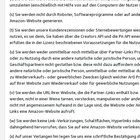
umzuleiten (einschließlich mit Hilfe von auf den Computern der Nutzer i
(s) Sie werden nicht durch Roboter, Softwareprogramme oder auf andere
Amazon-Website generieren.
(t) Sie werden unsere Kundenrezensionen oder Sternebewertungen wed
nutzen, es sei denn, Sie haben über die Creators API und die PA API e
erfüllen die in der Lizenz beschriebenen Voraussetzungen für die Nutzu
(u) Sie werden weder unmittelbar noch mittelbar über Partner-Links P
oder zu Nutzung durch eine andere natürliche oder juristische Person,
Geschäftspartnern nicht gestatten bzw. diese nicht dazu auffordern od
andere natürliche oder juristische Person, unmittelbar oder mittelbar
zu Wiederverkaufs- oder gewerblichen Zwecken (gleich welcher Art) 
auf Ihrer Website zum Wiederverkauf oder für gewerbliche Nutzungen 
(v) Sie werden die URL Ihrer Website, die die Partner-Links enthält b
werden, nicht in einer Weise tarnen, verstecken, manipulieren oder and
nicht mit angemessenem Aufwand in der Lage sind, die Website oder A
Links eine Amazon-Website aufruft.
(w) Sie werden keine Link-Verkürzungen, Schaltflächen, Hyperlinks ode
dahingehend hervorrufen, dass Sie auf eine Amazon-Website verlinken
(x) Auf unser Verlangen hin legen Sie uns eine schriftliche Bestätigung