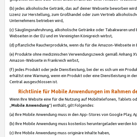
(b) jedes alkoholische Getränk, das auf deiner Webseite beworben wird
Lizenz zur Herstellung, zum Großhandel oder zum Vertrieb alkoholisch
Unternehmens betrieben wird,
(c) Säuglingsnahruhrung, alkoholische Getränke oder Tabakwaren und E
Webseiten in der EU und im Vereinigten Königreich wirbst,
(d) pflanzliche Raucherprodukte, wenn du für die Amazon-Webseite in B
(e) Produkte ohne medizinischen Verwendungszweck gemäß Anhang XVI 
Amazon-Webseite in Frankreich wirbst,
(f) jedes Produkt oder jede Dienstleistung, bei der es sich um ein Prod
erhältst eine Warnung, wenn ein Produkt oder eine Dienstleistung in de
Central ausgeschlossen ist.
Richtlinie für Mobile Anwendungen im Rahmen de
Wenn Ihre Website eine für die Nutzung auf Mobiltelefonen, Tablets 
„
Mobile Anwendung
“) enthält, gilt Folgendes:
(a) Ihre Mobile Anwendung muss in den App-Stores von Google Play, A
(b) Ihre Mobile Anwendung muss kostenlos heruntergeladen werden könn
(c) Ihre Mobile Anwendung muss originäre Inhalte haben,