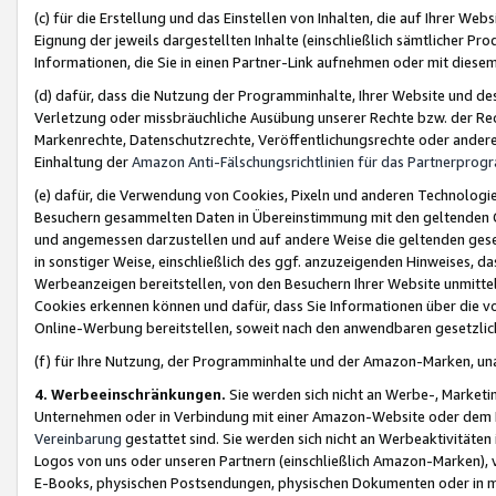
(c) für die Erstellung und das Einstellen von Inhalten, die auf Ihrer We
Eignung der jeweils dargestellten Inhalte (einschließlich sämtlicher 
Informationen, die Sie in einen Partner-Link aufnehmen oder mit diese
(d) dafür, dass die Nutzung der Programminhalte, Ihrer Website und des 
Verletzung oder missbräuchliche Ausübung unserer Rechte bzw. der Recht
Markenrechte, Datenschutzrechte, Veröffentlichungsrechte oder anderer
Einhaltung der
Amazon Anti-Fälschungsrichtlinien für das Partnerpro
(e) dafür, die Verwendung von Cookies, Pixeln und anderen Technologien
Besuchern gesammelten Daten in Übereinstimmung mit den geltenden Ge
und angemessen darzustellen und auf andere Weise die geltenden geset
in sonstiger Weise, einschließlich des ggf. anzuzeigenden Hinweises, d
Werbeanzeigen bereitstellen, von den Besuchern Ihrer Website unmitte
Cookies erkennen können und dafür, dass Sie Informationen über die v
Online-Werbung bereitstellen, soweit nach den anwendbaren gesetzlic
(f) für Ihre Nutzung, der Programminhalte und der Amazon-Marken, u
4. Werbeeinschränkungen.
Sie werden sich nicht an Werbe-, Market
Unternehmen oder in Verbindung mit einer Amazon-Website oder dem Pa
Vereinbarung
gestattet sind. Sie werden sich nicht an Werbeaktivitäten
Logos von uns oder unseren Partnern (einschließlich Amazon-Marken), 
E-Books, physischen Postsendungen, physischen Dokumenten oder in 