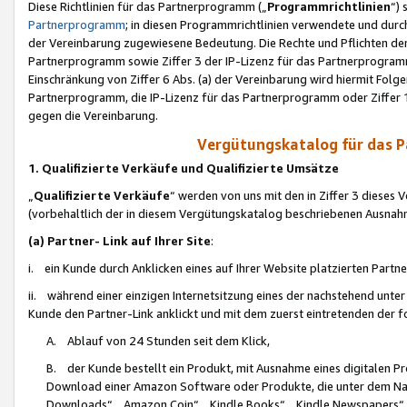
Diese Richtlinien für das Partnerprogramm („
Programmrichtlinien
“)
Partnerprogramm
; in diesen Programmrichtlinien verwendete und durch
der Vereinbarung zugewiesene Bedeutung. Die Rechte und Pflichten de
Partnerprogramm sowie Ziffer 3 der IP-Lizenz für das Partnerprogram
Einschränkung von Ziffer 6 Abs. (a) der Vereinbarung wird hiermit Fol
Partnerprogramm, die IP-Lizenz für das Partnerprogramm oder Ziffer 1
gegen die Vereinbarung.
Vergütungskatalog für das 
1. Qualifizierte Verkäufe und Qualifizierte Umsätze
„
Qualifizierte Verkäufe
“ werden von uns mit den in Ziffer 3 diese
(vorbehaltlich der in diesem Vergütungskatalog beschriebenen Ausnah
(a) Partner- Link auf Ihrer Site
:
i. ein Kunde durch Anklicken eines auf Ihrer Website platzierten Part
ii. während einer einzigen Internetsitzung eines der nachstehend unter (i)
Kunde den Partner-Link anklickt und mit dem zuerst eintretenden der f
A. Ablauf von 24 Stunden seit dem Klick,
B. der Kunde bestellt ein Produkt, mit Ausnahme eines digitalen P
Download einer Amazon Software oder Produkte, die unter dem N
Downloads“, „Amazon Coin“, „Kindle Books“, „Kindle Newspapers“, „