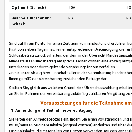
Option 3 (Scheck)
50£
50
Bearbeitungsgebühr
k.A.
k.A
Scheck
Sind auf Ihrem Konto für einen Zeitraum von mindestens drei Jahren kein
Frist von sieben Tagen nach einer entsprechenden Ankündigung die für
Schlussbetrag zurückzuhalten, der dem in der Übersicht Mindestausz
Mindestauszahlungsbetrag entspricht. Ferner können eine etwaig aufg
unterliegen oder durch geltende Verjährungsfristen verfallen.
An Sie unter Abzug bzw. Einbehalt aller in der Vereinbarung beschrieb
Ihnen gemäß der Vereinbarung zustehenden Beträge dar.
Sollten Sie, gleich aus welchem Grund, eine Überschusszahlung erhalte
an Sie im Rahmen der Vereinbarung zukünftig zahlbaren Vergütung zu 
Voraussetzungen für die Teilnahme a
1. Anmeldung und Teilnahmeberechtigung
Sie leiten den Anmeldeprozess ein, indem Sie einen vollständigen und 
muss/müssen originäre Inhalte (original content) enthalten und über d
Originalinhalte, die Materialien von Dritten verwenden, müssen wese