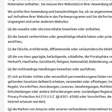
Materialien enthalten. Sie müssen Ihre Website(s) in Ihrer Anwendung ide
Wir prüfen Ihre Anwendung und benachrichtigen Sie, ob sie angenommen
auf Aufnahme Ihrer Website in das Partnerprogramm und Sie dürfen kei
Ungeeignet sind unter anderem Websites:
(a) die sexuelle oder obszöne Inhalte bewerben oder enthalten;
(b) die Gewalt verherrlichen oder gewalttätige Inhalte haben oder pot
anstiften,;
(c) die falsche, irreführende, diffamierende oder verleumderische Inha
(d) die von Hass geprägte, belästigende, schädliche, die Privatsphäre v
Herkunft, Hautfarbe, Geschlecht, Religion, Nationalität, Behinderung, 
(e) die rechtswidrige Handlungen bewerben oder ausführen;
(f) sich an Kinder richten oder wissentlich personenbezogene Daten vo
geltenden Gesetzen definiert) erheben, verwenden oder offenlegen, Vo
Regeln, Vorschriften, Anordnungen, Lizenzen, Genehmigungen, Richtlini
Entscheidungen oder andere Anforderungen einer zuständigen Regierung
Privacy Protection Act (15 U.S.C. §§ 6501-6506) oder Vorschriften, di
Internet erlassen wurden);
(g) die Marken von Amazon oder unseren verbundenen Unternehmen b