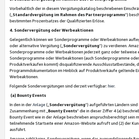
Vorbehaltlich der in diesem Vergütungskatalog beschriebenen Einschr
(„
Standardvergütung im Rahmen des Partnerprogramms
“) besc
bestimmten Prozentsatzes der Qualifizierten Erlöse.
4. Sondervergütung oder Werbeaktionen
Gelegentlich können wir Sonderprogramme oder Werbeaktionen auflegen,
oder alternative Vergütung („
Sondervergütung
”) zu verdienen. Amazo
Sonderprogramme oder Werbeaktionen jederzeit ganz oder teilweise einz
Sonderprogramme oder Werbeaktionen (auch Sonderprogramme oder We
Produktverkäufen kommt) disqualifizierende Ausschlusstatbestände, di
Programmdokumentation im Hinblick auf Produktverkäufe geltende E
Werbeaktionen.
Folgende Sondervergütungen sind derzeit verfügbar:
hier
.
(a) Bounty Events
In den in der
Anlage
(„
Sondervergütung
“) aufgeführten Ländern sind
Zusammenhang mit „
Bounty Events
“ die in dieser Ziffer 4 (a) besch
Bounty Event wie in der Anlage beschrieben anspruchsberechtigt sein mu
teilnehmende Startseite einer Amazon-Website aufruft und (2) der Kun
ausführt.
Amazon zahlt keine Sondervergütung, wenn das zugrundeliegende Boun