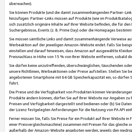
überwachen).
Sie können Produkte (und die damit zusammenhängenden Partner-Links)
hinzufügen. Partner-Links müssen auf Produkte (wie im Produktkatalog de
sich zusätzlich originäre Inhalte auf Ihrer Website befinden, die für 
Suchergebnisse, Events (z. B. Prime Day) oder die Homepages bestimmte
Sie müssen sämtliche Links und damit zusammenhängende Verweise auf z
Werbeaktion auf der jeweiligen Amazon-Website endet. Falls Sie beisp
einstellen und darauf hinweisen, dass Amazon auf ausgewählte Kleidun
Preisnachlass in Höhe von 15 % von Ihrer Website entfernen, sobald di
Sie dürfen keine unzutreffenden, überschwänglichen, täuschenden od
unsere Richtlinien, Werbeaktionen oder Preise aufstellen. Stellen Sie 
angebotenen Smartphone mit 64 GB Speicherkapazität ein, so dürfen S
führt.
Die Preise und die Verfügbarkeit von Produkten können Veränderungen 
Produkte ändern können, dürfen Sie auf Ihrer Website nur Angaben zu P
Preisen und Verfügbarkeit dargestellt sind bedienen oder (b) Sie Daten
der Lizenz festgelegten Anforderungen für die Nutzung von PA API einh
Ferner müssen Sie, falls Sie Preise für ein Produkt auf Ihrer Website in 
einer Preisvergleichsmaschine) zusammen mit Preisen für das gleiche o
außerhalb der Amazon-Website angeboten werden, jeweils den niedrigst