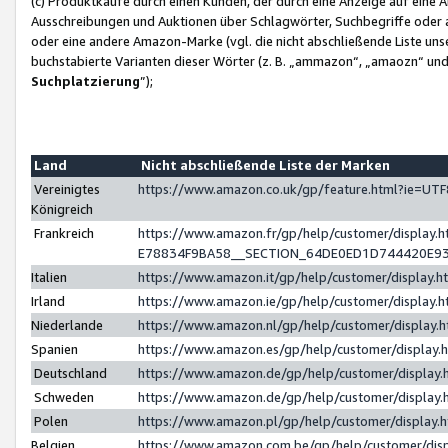
(c) Produktkäufe durch einen Kunden, der durch eine Anzeige auf eine 
Ausschreibungen und Auktionen über Schlagwörter, Suchbegriffe oder 
oder eine andere Amazon-Marke (vgl. die nicht abschließende Liste un
buchstabierte Varianten dieser Wörter (z. B. „ammazon“, „amaozn“ und „
Suchplatzierung
”);
Land
Nicht abschließende Liste der Marken
Vereinigtes
https://www.amazon.co.uk/gp/feature.html?ie=U
Königreich
Frankreich
https://www.amazon.fr/gp/help/customer/displa
E78834F9BA58__SECTION_64DE0ED1D744420E9
Italien
https://www.amazon.it/gp/help/customer/display
Irland
https://www.amazon.ie/gp/help/customer/displa
Niederlande
https://www.amazon.nl/gp/help/customer/display
Spanien
https://www.amazon.es/gp/help/customer/display
Deutschland
https://www.amazon.de/gp/help/customer/displa
Schweden
https://www.amazon.de/gp/help/customer/displa
Polen
https://www.amazon.pl/gp/help/customer/display
Belgien
https://www.amazon.com.be/gp/help/customer/d