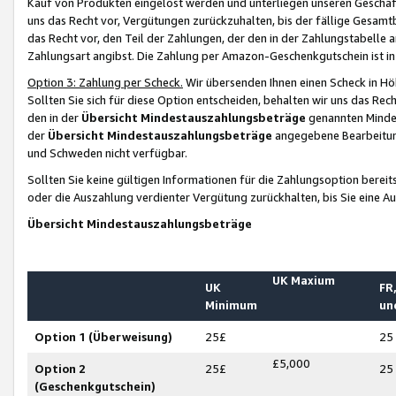
Kauf von Produkten eingelöst werden und unterliegen unseren Geschäf
uns das Recht vor, Vergütungen zurückzuhalten, bis der fällige Gesamt
das Recht vor, den Teil der Zahlungen, der den in der Zahlungstabelle 
Zahlungsart angibst. Die Zahlung per Amazon-Geschenkgutschein ist in
Option 3: Zahlung per Scheck.
Wir übersenden Ihnen einen Scheck in Höh
Sollten Sie sich für diese Option entscheiden, behalten wir uns das Rec
den in der
Übersicht Mindestauszahlungsbeträge
genannten Mindest
der
Übersicht Mindestauszahlungsbeträge
angegebene Bearbeitung
und Schweden nicht verfügbar.
Sollten Sie keine gültigen Informationen für die Zahlungsoption bereit
oder die Auszahlung verdienter Vergütung zurückhalten, bis Sie eine A
Übersicht Mindestauszahlungsbeträge
UK Maxium
UK
FR,
Minimum
un
Option 1 (Überweisung)
25£
25
£5,000
Option 2
25£
25
(Geschenkgutschein)