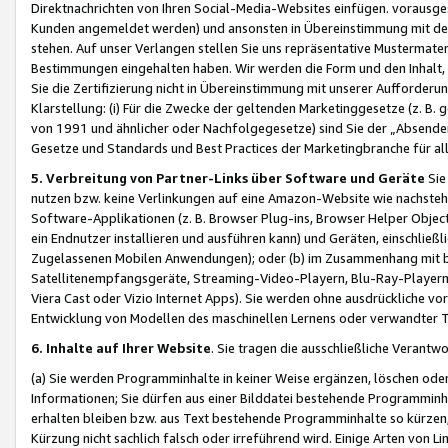
Direktnachrichten von Ihren Social-Media-Websites einfügen. vorausg
Kunden angemeldet werden) und ansonsten in Übereinstimmung mit der
stehen. Auf unser Verlangen stellen Sie uns repräsentative Mustermater
Bestimmungen eingehalten haben. Wir werden die Form und den Inhalt, di
Sie die Zertifizierung nicht in Übereinstimmung mit unserer Aufforderu
Klarstellung: (i) Für die Zwecke der geltenden Marketinggesetze (z. 
von 1991 und ähnlicher oder Nachfolgegesetze) sind Sie der „Absender“ j
Gesetze und Standards und Best Practices der Marketingbranche für 
5. Verbreitung von Partner-Links über Software und Geräte
Sie
nutzen bzw. keine Verlinkungen auf eine Amazon-Website wie nachsteh
Software-Applikationen (z. B. Browser Plug-ins, Browser Helper Objec
ein Endnutzer installieren und ausführen kann) und Geräten, einschlie
Zugelassenen Mobilen Anwendungen); oder (b) im Zusammenhang mit bzw.
Satellitenempfangsgeräte, Streaming-Video-Playern, Blu-Ray-Playern 
Viera Cast oder Vizio Internet Apps). Sie werden ohne ausdrückliche v
Entwicklung von Modellen des maschinellen Lernens oder verwandter 
6. Inhalte auf Ihrer Website
. Sie tragen die ausschließliche Verantwo
(a) Sie werden Programminhalte in keiner Weise ergänzen, löschen oder
Informationen; Sie dürfen aus einer Bilddatei bestehende Programminhal
erhalten bleiben bzw. aus Text bestehende Programminhalte so kürzen, 
Kürzung nicht sachlich falsch oder irreführend wird. Einige Arten von L