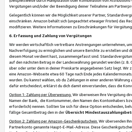
(beispielsweise durch Manipulation oder Kombination von Attributions-
Vergütungen und/oder der Beendigung deiner Teilnahme am Partnerp
Gelegentlich können wir die Möglichkeit unserer Partner, Standardv
einschränken. Amazon behält sich (ungeachtet etwaiger Fristen) das Re
modifizieren. Weitere Informationen zu Einschränkungen für Vergütung
6. Erfassung und Zahlung von Vergütungen
Wir werden wirtschaftlich vertretbare Anstrengungen unternehmen, um 
Nachverfolgung zu ermöglichen und unsere Berichte zu erstellen und di
diesem Monat verdient hast, zusammengefasst sind. Standardvergütung
auf den nächsten Betrag in der Landeswährung gerundet werden (z. B. C
über oder unter dem in deiner Preiskarte angegebenen Satz liegt. Wir
eine Amazon-Webseite etwa 60 Tage nach Ende jedes Kalendermonats, i
wurden. Du kannst wählen, ob du Zahlungen in einer anderen Währung
dafür entscheidest, erklärst du dich damit einverstanden, dass die K
Option 1: Zahlung per Überweisung.
Wir überweisen Ihre Vergütung dir
Namen der Bank, die Kontonummer, den Namen des Kontoinhabers bzw. a
erforderlich) nennen. Sollten Sie sich für diese Option entscheiden, be
fällige Gesamtbetrag den in der
Übersicht Mindestauszahlungsbet
Option 2: Zahlung per Amazon-Geschenkgutschein.
Wir übersenden Ihne
Partnerkonto genannte Haupt-E-Mail-Adresse. Diese Geschenkgutschei