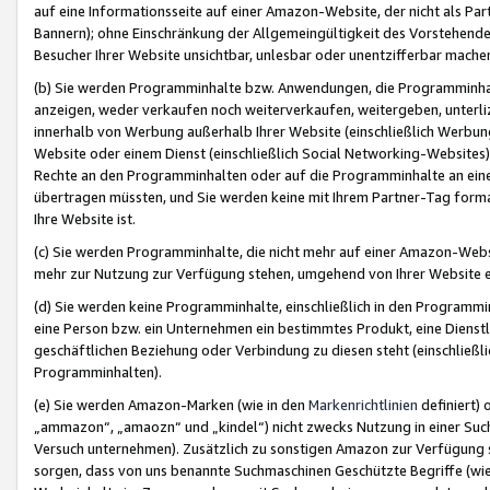
auf eine Informationsseite auf einer Amazon-Website, der nicht als Part
Bannern); ohne Einschränkung der Allgemeingültigkeit des Vorstehende
Besucher Ihrer Website unsichtbar, unlesbar oder unentzifferbar mache
(b) Sie werden Programminhalte bzw. Anwendungen, die Programminhalt
anzeigen, weder verkaufen noch weiterverkaufen, weitergeben, unterli
innerhalb von Werbung außerhalb Ihrer Website (einschließlich Werbun
Website oder einem Dienst (einschließlich Social Networking-Website
Rechte an den Programminhalten oder auf die Programminhalte an eine a
übertragen müssten, und Sie werden keine mit Ihrem Partner-Tag formati
Ihre Website ist.
(c) Sie werden Programminhalte, die nicht mehr auf einer Amazon-Websit
mehr zur Nutzung zur Verfügung stehen, umgehend von Ihrer Website e
(d) Sie werden keine Programminhalte, einschließlich in den Programmin
eine Person bzw. ein Unternehmen ein bestimmtes Produkt, eine Dienstle
geschäftlichen Beziehung oder Verbindung zu diesen steht (einschließli
Programminhalten).
(e) Sie werden Amazon-Marken (wie in den
Markenrichtlinien
definiert) 
„ammazon“, „amaozn“ und „kindel“) nicht zwecks Nutzung in einer Suc
Versuch unternehmen). Zusätzlich zu sonstigen Amazon zur Verfügung 
sorgen, dass von uns benannte Suchmaschinen Geschützte Begriffe (wie 