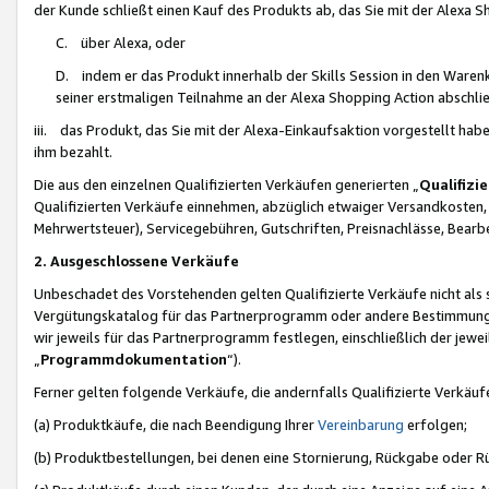
der Kunde schließt einen Kauf des Produkts ab, das Sie mit der Alexa 
C. über Alexa, oder
D. indem er das Produkt innerhalb der Skills Session in den Waren
seiner erstmaligen Teilnahme an der Alexa Shopping Action abschlie
iii. das Produkt, das Sie mit der Alexa-Einkaufsaktion vorgestellt ha
ihm bezahlt.
Die aus den einzelnen Qualifizierten Verkäufen generierten „
Qualifizi
Qualifizierten Verkäufe einnehmen, abzüglich etwaiger Versandkosten
Mehrwertsteuer), Servicegebühren, Gutschriften, Preisnachlässe, Bear
2. Ausgeschlossene Verkäufe
Unbeschadet des Vorstehenden gelten Qualifizierte Verkäufe nicht als
Vergütungskatalog für das Partnerprogramm oder andere Bestimmungen,
wir jeweils für das Partnerprogramm festlegen, einschließlich der jewe
„
Programmdokumentation
“).
Ferner gelten folgende Verkäufe, die andernfalls Qualifizierte Verkä
(a) Produktkäufe, die nach Beendigung Ihrer
Vereinbarung
erfolgen;
(b) Produktbestellungen, bei denen eine Stornierung, Rückgabe oder R