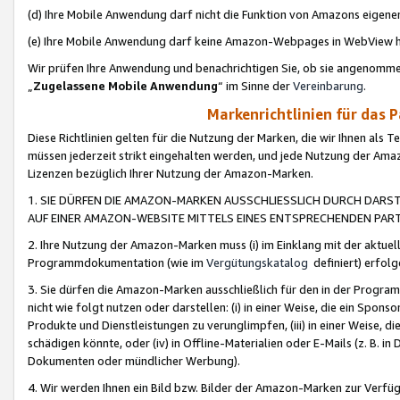
(d) Ihre Mobile Anwendung darf nicht die Funktion von Amazons eige
(e) Ihre Mobile Anwendung darf keine Amazon-Webpages in WebView 
Wir prüfen Ihre Anwendung und benachrichtigen Sie, ob sie angenomm
„
Zugelassene Mobile Anwendung
“ im Sinne der
Vereinbarung
.
Markenrichtlinien für das 
Diese Richtlinien gelten für die Nutzung der Marken, die wir Ihnen als 
müssen jederzeit strikt eingehalten werden, und jede Nutzung der Ama
Lizenzen bezüglich Ihrer Nutzung der Amazon-Marken.
1. SIE DÜRFEN DIE AMAZON-MARKEN AUSSCHLIESSLICH DURCH DARS
AUF EINER AMAZON-WEBSITE MITTELS EINES ENTSPRECHENDEN PART
2. Ihre Nutzung der Amazon-Marken muss (i) im Einklang mit der aktuells
Programmdokumentation (wie im
Vergütungskatalog
definiert) erfolg
3. Sie dürfen die Amazon-Marken ausschließlich für den in der Progr
nicht wie folgt nutzen oder darstellen: (i) in einer Weise, die ein Spo
Produkte und Dienstleistungen zu verunglimpfen, (iii) in einer Weise
schädigen könnte, oder (iv) in Offline-Materialien oder E-Mails (z. B.
Dokumenten oder mündlicher Werbung).
4. Wir werden Ihnen ein Bild bzw. Bilder der Amazon-Marken zur Verfüg