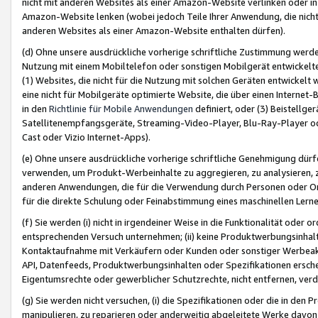
nicht mit anderen Websites als einer Amazon-Website verlinken oder i
Amazon-Website lenken (wobei jedoch Teile Ihrer Anwendung, die nich
anderen Websites als einer Amazon-Website enthalten dürfen).
(d) Ohne unsere ausdrückliche vorherige schriftliche Zustimmung werd
Nutzung mit einem Mobiltelefon oder sonstigen Mobilgerät entwickelt
(1) Websites, die nicht für die Nutzung mit solchen Geräten entwickelt
eine nicht für Mobilgeräte optimierte Website, die über einen Interne
in den
Richtlinie für Mobile Anwendungen
definiert, oder (3) Beistellge
Satellitenempfangsgeräte, Streaming-Video-Player, Blu-Ray-Player ode
Cast oder Vizio Internet-Apps).
(e) Ohne unsere ausdrückliche vorherige schriftliche Genehmigung dürfe
verwenden, um Produkt-Werbeinhalte zu aggregieren, zu analysieren, 
anderen Anwendungen, die für die Verwendung durch Personen oder Or
für die direkte Schulung oder Feinabstimmung eines maschinellen Lern
(f) Sie werden (i) nicht in irgendeiner Weise in die Funktionalität ode
entsprechenden Versuch unternehmen; (ii) keine Produktwerbungsinha
Kontaktaufnahme mit Verkäufern oder Kunden oder sonstiger Werbeaktiv
API, Datenfeeds, Produktwerbungsinhalten oder Spezifikationen erschei
Eigentumsrechte oder gewerblicher Schutzrechte, nicht entfernen, verd
(g) Sie werden nicht versuchen, (i) die Spezifikationen oder die in de
manipulieren, zu reparieren oder anderweitig abgeleitete Werke davon z