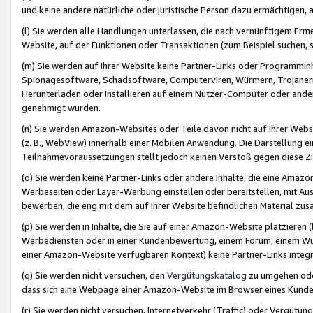
und keine andere natürliche oder juristische Person dazu ermächtigen, a
(l) Sie werden alle Handlungen unterlassen, die nach vernünftigem Erme
Website, auf der Funktionen oder Transaktionen (zum Beispiel suchen, s
(m) Sie werden auf Ihrer Website keine Partner-Links oder Programmin
Spionagesoftware, Schadsoftware, Computerviren, Würmern, Trojaner
Herunterladen oder Installieren auf einem Nutzer-Computer oder ande
genehmigt wurden.
(n) Sie werden Amazon-Websites oder Teile davon nicht auf Ihrer Websi
(z. B., WebView) innerhalb einer Mobilen Anwendung. Die Darstellung ein
Teilnahmevoraussetzungen stellt jedoch keinen Verstoß gegen diese Zif
(o) Sie werden keine Partner-Links oder andere Inhalte, die eine Am
Werbeseiten oder Layer-Werbung einstellen oder bereitstellen, mit Au
bewerben, die eng mit dem auf Ihrer Website befindlichen Material z
(p) Sie werden in Inhalte, die Sie auf einer Amazon-Website platzier
Werbediensten oder in einer Kundenbewertung, einem Forum, einem Wun
einer Amazon-Website verfügbaren Kontext) keine Partner-Links integr
(q) Sie werden nicht versuchen, den
Vergütungskatalog
zu umgehen oder
dass sich eine Webpage einer Amazon-Website im Browser eines Kunden 
(r) Sie werden nicht versuchen, Internetverkehr (Traffic) oder Vergü