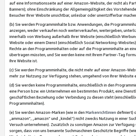
auf eine Informationsseite auf einer Amazon-Website, der nicht als Part
Bannern); ohne Einschränkung der Allgemeingültigkeit des Vorstehende
Besucher Ihrer Website unsichtbar, unlesbar oder unentzifferbar mache
(b) Sie werden Programminhalte bzw. Anwendungen, die Programminhalt
anzeigen, weder verkaufen noch weiterverkaufen, weitergeben, unterli
innerhalb von Werbung außerhalb Ihrer Website (einschließlich Werbun
Website oder einem Dienst (einschließlich Social Networking-Website
Rechte an den Programminhalten oder auf die Programminhalte an eine a
übertragen müssten, und Sie werden keine mit Ihrem Partner-Tag formati
Ihre Website ist.
(c) Sie werden Programminhalte, die nicht mehr auf einer Amazon-Websit
mehr zur Nutzung zur Verfügung stehen, umgehend von Ihrer Website e
(d) Sie werden keine Programminhalte, einschließlich in den Programmin
eine Person bzw. ein Unternehmen ein bestimmtes Produkt, eine Dienstle
geschäftlichen Beziehung oder Verbindung zu diesen steht (einschließli
Programminhalten).
(e) Sie werden Amazon-Marken (wie in den
Markenrichtlinien
definiert) 
„ammazon“, „amaozn“ und „kindel“) nicht zwecks Nutzung in einer Suc
Versuch unternehmen). Zusätzlich zu sonstigen Amazon zur Verfügung 
sorgen, dass von uns benannte Suchmaschinen Geschützte Begriffe (wie 