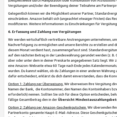
(beispielsweise durch Manipulation oder Kombination von Attributions-
Vergütungen und/oder der Beendigung deiner Teilnahme am Partnerp
Gelegentlich können wir die Möglichkeit unserer Partner, Standardv
einschränken. Amazon behält sich (ungeachtet etwaiger Fristen) das Re
modifizieren. Weitere Informationen zu Einschränkungen für Vergütung
6. Erfassung und Zahlung von Vergütungen
Wir werden wirtschaftlich vertretbare Anstrengungen unternehmen, um 
Nachverfolgung zu ermöglichen und unsere Berichte zu erstellen und di
diesem Monat verdient hast, zusammengefasst sind. Standardvergütung
auf den nächsten Betrag in der Landeswährung gerundet werden (z. B. C
über oder unter dem in deiner Preiskarte angegebenen Satz liegt. Wir
eine Amazon-Webseite etwa 60 Tage nach Ende jedes Kalendermonats, i
wurden. Du kannst wählen, ob du Zahlungen in einer anderen Währung
dafür entscheidest, erklärst du dich damit einverstanden, dass die K
Option 1: Zahlung per Überweisung.
Wir überweisen Ihre Vergütung dir
Namen der Bank, die Kontonummer, den Namen des Kontoinhabers bzw. a
erforderlich) nennen. Sollten Sie sich für diese Option entscheiden, be
fällige Gesamtbetrag den in der
Übersicht Mindestauszahlungsbet
Option 2: Zahlung per Amazon-Geschenkgutschein.
Wir übersenden Ihne
Partnerkonto genannte Haupt-E-Mail-Adresse. Diese Geschenkgutschei