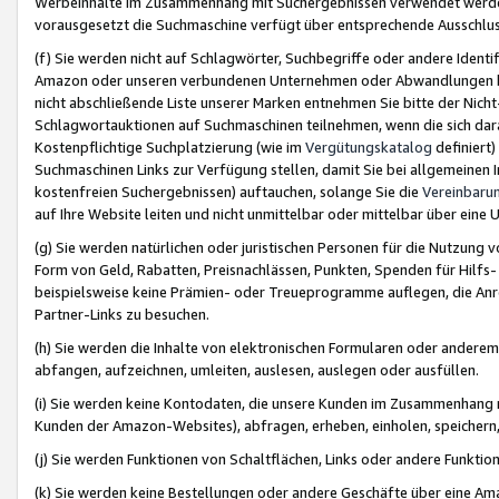
Werbeinhalte im Zusammenhang mit Suchergebnissen verwendet werden,
vorausgesetzt die Suchmaschine verfügt über entsprechende Ausschlu
(f) Sie werden nicht auf Schlagwörter, Suchbegriffe oder andere Ident
Amazon oder unseren verbundenen Unternehmen oder Abwandlungen bzw
nicht abschließende Liste unserer Marken entnehmen Sie bitte der Nich
Schlagwortauktionen auf Suchmaschinen teilnehmen, wenn die sich da
Kostenpflichtige Suchplatzierung (wie im
Vergütungskatalog
definiert
Suchmaschinen Links zur Verfügung stellen, damit Sie bei allgemeinen I
kostenfreien Suchergebnissen) auftauchen, solange Sie die
Vereinbaru
auf Ihre Website leiten und nicht unmittelbar oder mittelbar über eine
(g) Sie werden natürlichen oder juristischen Personen für die Nutzung 
Form von Geld, Rabatten, Preisnachlässen, Punkten, Spenden für Hilfs
beispielsweise keine Prämien- oder Treueprogramme auflegen, die Anrei
Partner-Links zu besuchen.
(h) Sie werden die Inhalte von elektronischen Formularen oder anderem M
abfangen, aufzeichnen, umleiten, auslesen, auslegen oder ausfüllen.
(i) Sie werden keine Kontodaten, die unsere Kunden im Zusammenhang 
Kunden der Amazon-Websites), abfragen, erheben, einholen, speichern,
(j) Sie werden Funktionen von Schaltflächen, Links oder andere Funkti
(k) Sie werden keine Bestellungen oder andere Geschäfte über eine Ama