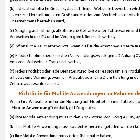
(b) jedes alkoholische Getränk, das auf deiner Webseite beworben wird
Lizenz zur Herstellung, zum Großhandel oder zum Vertrieb alkoholisch
Unternehmens betrieben wird,
(c) Säuglingsnahruhrung, alkoholische Getränke oder Tabakwaren und E
Webseiten in der EU und im Vereinigten Königreich wirbst,
(d) pflanzliche Raucherprodukte, wenn du für die Amazon-Webseite in B
(e) Produkte ohne medizinischen Verwendungszweck gemäß Anhang XVI 
Amazon-Webseite in Frankreich wirbst,
(f) jedes Produkt oder jede Dienstleistung, bei der es sich um ein Prod
erhältst eine Warnung, wenn ein Produkt oder eine Dienstleistung in de
Central ausgeschlossen ist.
Richtlinie für Mobile Anwendungen im Rahmen de
Wenn Ihre Website eine für die Nutzung auf Mobiltelefonen, Tablets 
„
Mobile Anwendung
“) enthält, gilt Folgendes:
(a) Ihre Mobile Anwendung muss in den App-Stores von Google Play, A
(b) Ihre Mobile Anwendung muss kostenlos heruntergeladen werden könn
(c) Ihre Mobile Anwendung muss originäre Inhalte haben,