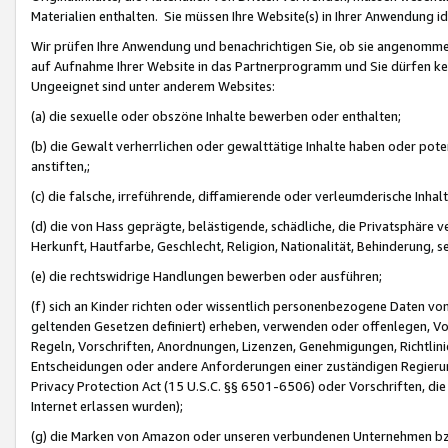
Materialien enthalten. Sie müssen Ihre Website(s) in Ihrer Anwendung ide
Wir prüfen Ihre Anwendung und benachrichtigen Sie, ob sie angenommen
auf Aufnahme Ihrer Website in das Partnerprogramm und Sie dürfen kei
Ungeeignet sind unter anderem Websites:
(a) die sexuelle oder obszöne Inhalte bewerben oder enthalten;
(b) die Gewalt verherrlichen oder gewalttätige Inhalte haben oder pot
anstiften,;
(c) die falsche, irreführende, diffamierende oder verleumderische Inha
(d) die von Hass geprägte, belästigende, schädliche, die Privatsphäre v
Herkunft, Hautfarbe, Geschlecht, Religion, Nationalität, Behinderung, 
(e) die rechtswidrige Handlungen bewerben oder ausführen;
(f) sich an Kinder richten oder wissentlich personenbezogene Daten vo
geltenden Gesetzen definiert) erheben, verwenden oder offenlegen, Vo
Regeln, Vorschriften, Anordnungen, Lizenzen, Genehmigungen, Richtlini
Entscheidungen oder andere Anforderungen einer zuständigen Regierung
Privacy Protection Act (15 U.S.C. §§ 6501-6506) oder Vorschriften, di
Internet erlassen wurden);
(g) die Marken von Amazon oder unseren verbundenen Unternehmen b