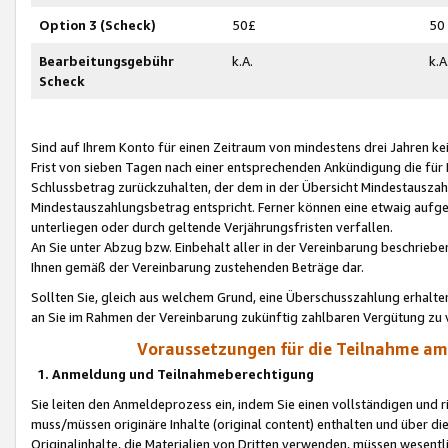
Option 3 (Scheck)
50£
50
Bearbeitungsgebühr
k.A.
k.A
Scheck
Sind auf Ihrem Konto für einen Zeitraum von mindestens drei Jahren kein
Frist von sieben Tagen nach einer entsprechenden Ankündigung die für
Schlussbetrag zurückzuhalten, der dem in der Übersicht Mindestausz
Mindestauszahlungsbetrag entspricht. Ferner können eine etwaig aufg
unterliegen oder durch geltende Verjährungsfristen verfallen.
An Sie unter Abzug bzw. Einbehalt aller in der Vereinbarung beschrieb
Ihnen gemäß der Vereinbarung zustehenden Beträge dar.
Sollten Sie, gleich aus welchem Grund, eine Überschusszahlung erhalte
an Sie im Rahmen der Vereinbarung zukünftig zahlbaren Vergütung zu 
Voraussetzungen für die Teilnahme a
1. Anmeldung und Teilnahmeberechtigung
Sie leiten den Anmeldeprozess ein, indem Sie einen vollständigen und 
muss/müssen originäre Inhalte (original content) enthalten und über d
Originalinhalte, die Materialien von Dritten verwenden, müssen wese