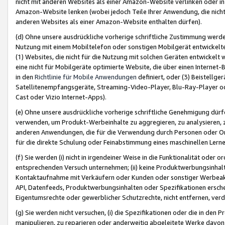
nicht mit anderen Websites als einer Amazon-Website verlinken oder i
Amazon-Website lenken (wobei jedoch Teile Ihrer Anwendung, die nich
anderen Websites als einer Amazon-Website enthalten dürfen).
(d) Ohne unsere ausdrückliche vorherige schriftliche Zustimmung werd
Nutzung mit einem Mobiltelefon oder sonstigen Mobilgerät entwickelt
(1) Websites, die nicht für die Nutzung mit solchen Geräten entwickelt
eine nicht für Mobilgeräte optimierte Website, die über einen Interne
in den
Richtlinie für Mobile Anwendungen
definiert, oder (3) Beistellge
Satellitenempfangsgeräte, Streaming-Video-Player, Blu-Ray-Player ode
Cast oder Vizio Internet-Apps).
(e) Ohne unsere ausdrückliche vorherige schriftliche Genehmigung dürfe
verwenden, um Produkt-Werbeinhalte zu aggregieren, zu analysieren, 
anderen Anwendungen, die für die Verwendung durch Personen oder Or
für die direkte Schulung oder Feinabstimmung eines maschinellen Lern
(f) Sie werden (i) nicht in irgendeiner Weise in die Funktionalität ode
entsprechenden Versuch unternehmen; (ii) keine Produktwerbungsinha
Kontaktaufnahme mit Verkäufern oder Kunden oder sonstiger Werbeaktiv
API, Datenfeeds, Produktwerbungsinhalten oder Spezifikationen erschei
Eigentumsrechte oder gewerblicher Schutzrechte, nicht entfernen, verd
(g) Sie werden nicht versuchen, (i) die Spezifikationen oder die in de
manipulieren, zu reparieren oder anderweitig abgeleitete Werke davon z