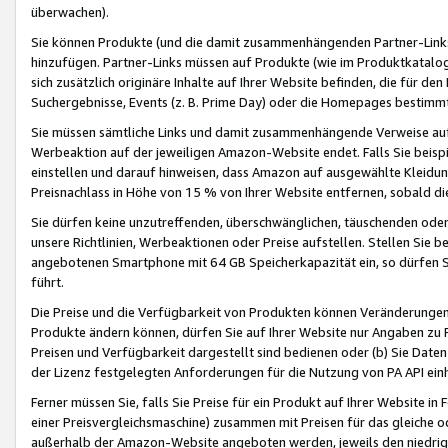
überwachen).
Sie können Produkte (und die damit zusammenhängenden Partner-Links)
hinzufügen. Partner-Links müssen auf Produkte (wie im Produktkatalog de
sich zusätzlich originäre Inhalte auf Ihrer Website befinden, die für 
Suchergebnisse, Events (z. B. Prime Day) oder die Homepages bestimmte
Sie müssen sämtliche Links und damit zusammenhängende Verweise auf z
Werbeaktion auf der jeweiligen Amazon-Website endet. Falls Sie beisp
einstellen und darauf hinweisen, dass Amazon auf ausgewählte Kleidun
Preisnachlass in Höhe von 15 % von Ihrer Website entfernen, sobald di
Sie dürfen keine unzutreffenden, überschwänglichen, täuschenden od
unsere Richtlinien, Werbeaktionen oder Preise aufstellen. Stellen Sie 
angebotenen Smartphone mit 64 GB Speicherkapazität ein, so dürfen S
führt.
Die Preise und die Verfügbarkeit von Produkten können Veränderungen 
Produkte ändern können, dürfen Sie auf Ihrer Website nur Angaben zu P
Preisen und Verfügbarkeit dargestellt sind bedienen oder (b) Sie Daten
der Lizenz festgelegten Anforderungen für die Nutzung von PA API einh
Ferner müssen Sie, falls Sie Preise für ein Produkt auf Ihrer Website in 
einer Preisvergleichsmaschine) zusammen mit Preisen für das gleiche o
außerhalb der Amazon-Website angeboten werden, jeweils den niedrigst