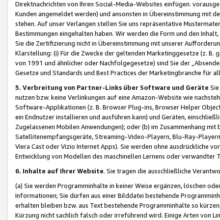
Direktnachrichten von Ihren Social-Media-Websites einfügen. vorausg
Kunden angemeldet werden) und ansonsten in Übereinstimmung mit der
stehen. Auf unser Verlangen stellen Sie uns repräsentative Mustermater
Bestimmungen eingehalten haben. Wir werden die Form und den Inhalt, di
Sie die Zertifizierung nicht in Übereinstimmung mit unserer Aufforderu
Klarstellung: (i) Für die Zwecke der geltenden Marketinggesetze (z. 
von 1991 und ähnlicher oder Nachfolgegesetze) sind Sie der „Absender“ j
Gesetze und Standards und Best Practices der Marketingbranche für 
5. Verbreitung von Partner-Links über Software und Geräte
Sie
nutzen bzw. keine Verlinkungen auf eine Amazon-Website wie nachsteh
Software-Applikationen (z. B. Browser Plug-ins, Browser Helper Objec
ein Endnutzer installieren und ausführen kann) und Geräten, einschlie
Zugelassenen Mobilen Anwendungen); oder (b) im Zusammenhang mit bzw.
Satellitenempfangsgeräte, Streaming-Video-Playern, Blu-Ray-Playern 
Viera Cast oder Vizio Internet Apps). Sie werden ohne ausdrückliche v
Entwicklung von Modellen des maschinellen Lernens oder verwandter 
6. Inhalte auf Ihrer Website
. Sie tragen die ausschließliche Verantwo
(a) Sie werden Programminhalte in keiner Weise ergänzen, löschen oder
Informationen; Sie dürfen aus einer Bilddatei bestehende Programminhal
erhalten bleiben bzw. aus Text bestehende Programminhalte so kürzen, 
Kürzung nicht sachlich falsch oder irreführend wird. Einige Arten von L