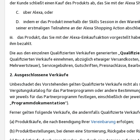
der Kunde schließt einen Kauf des Produkts ab, das Sie mit der Alexa 
C. über Alexa, oder
D. indem er das Produkt innerhalb der Skills Session in den Waren
seiner erstmaligen Teilnahme an der Alexa Shopping Action abschlie
iii. das Produkt, das Sie mit der Alexa-Einkaufsaktion vorgestellt ha
ihm bezahlt.
Die aus den einzelnen Qualifizierten Verkäufen generierten „
Qualifizi
Qualifizierten Verkäufe einnehmen, abzüglich etwaiger Versandkosten
Mehrwertsteuer), Servicegebühren, Gutschriften, Preisnachlässe, Bear
2. Ausgeschlossene Verkäufe
Unbeschadet des Vorstehenden gelten Qualifizierte Verkäufe nicht als
Vergütungskatalog für das Partnerprogramm oder andere Bestimmungen,
wir jeweils für das Partnerprogramm festlegen, einschließlich der jewe
„
Programmdokumentation
“).
Ferner gelten folgende Verkäufe, die andernfalls Qualifizierte Verkä
(a) Produktkäufe, die nach Beendigung Ihrer
Vereinbarung
erfolgen;
(b) Produktbestellungen, bei denen eine Stornierung, Rückgabe oder R