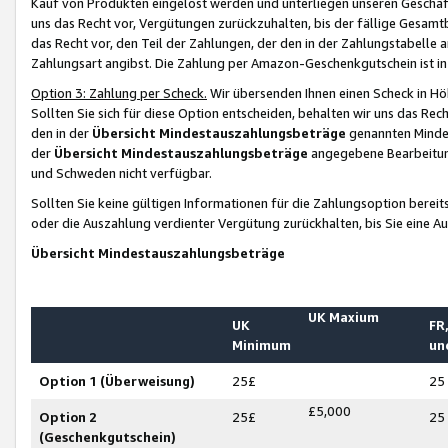
Kauf von Produkten eingelöst werden und unterliegen unseren Geschäf
uns das Recht vor, Vergütungen zurückzuhalten, bis der fällige Gesamt
das Recht vor, den Teil der Zahlungen, der den in der Zahlungstabelle 
Zahlungsart angibst. Die Zahlung per Amazon-Geschenkgutschein ist in
Option 3: Zahlung per Scheck.
Wir übersenden Ihnen einen Scheck in Höh
Sollten Sie sich für diese Option entscheiden, behalten wir uns das Rec
den in der
Übersicht Mindestauszahlungsbeträge
genannten Mindest
der
Übersicht Mindestauszahlungsbeträge
angegebene Bearbeitung
und Schweden nicht verfügbar.
Sollten Sie keine gültigen Informationen für die Zahlungsoption bereit
oder die Auszahlung verdienter Vergütung zurückhalten, bis Sie eine A
Übersicht Mindestauszahlungsbeträge
UK Maxium
UK
FR,
Minimum
un
Option 1 (Überweisung)
25£
25
£5,000
Option 2
25£
25
(Geschenkgutschein)