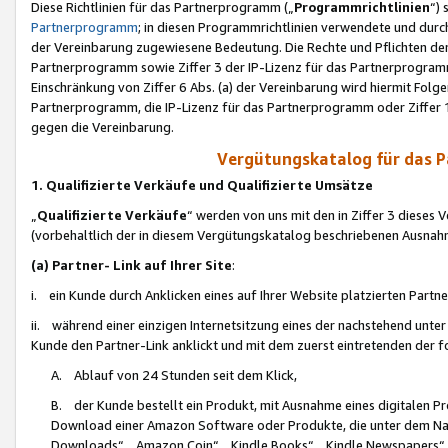
Diese Richtlinien für das Partnerprogramm („
Programmrichtlinien
“)
Partnerprogramm
; in diesen Programmrichtlinien verwendete und durch
der Vereinbarung zugewiesene Bedeutung. Die Rechte und Pflichten de
Partnerprogramm sowie Ziffer 3 der IP-Lizenz für das Partnerprogram
Einschränkung von Ziffer 6 Abs. (a) der Vereinbarung wird hiermit Fol
Partnerprogramm, die IP-Lizenz für das Partnerprogramm oder Ziffer 1
gegen die Vereinbarung.
Vergütungskatalog für das 
1. Qualifizierte Verkäufe und Qualifizierte Umsätze
„
Qualifizierte Verkäufe
“ werden von uns mit den in Ziffer 3 diese
(vorbehaltlich der in diesem Vergütungskatalog beschriebenen Ausnah
(a) Partner- Link auf Ihrer Site
:
i. ein Kunde durch Anklicken eines auf Ihrer Website platzierten Part
ii. während einer einzigen Internetsitzung eines der nachstehend unter (i)
Kunde den Partner-Link anklickt und mit dem zuerst eintretenden der f
A. Ablauf von 24 Stunden seit dem Klick,
B. der Kunde bestellt ein Produkt, mit Ausnahme eines digitalen P
Download einer Amazon Software oder Produkte, die unter dem N
Downloads“, „Amazon Coin“, „Kindle Books“, „Kindle Newspapers“, „