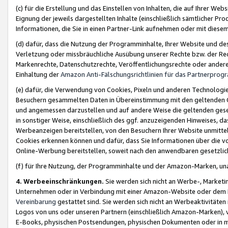
(c) für die Erstellung und das Einstellen von Inhalten, die auf Ihrer We
Eignung der jeweils dargestellten Inhalte (einschließlich sämtlicher 
Informationen, die Sie in einen Partner-Link aufnehmen oder mit diese
(d) dafür, dass die Nutzung der Programminhalte, Ihrer Website und des 
Verletzung oder missbräuchliche Ausübung unserer Rechte bzw. der Recht
Markenrechte, Datenschutzrechte, Veröffentlichungsrechte oder anderer
Einhaltung der
Amazon Anti-Fälschungsrichtlinien für das Partnerpro
(e) dafür, die Verwendung von Cookies, Pixeln und anderen Technologien
Besuchern gesammelten Daten in Übereinstimmung mit den geltenden Ge
und angemessen darzustellen und auf andere Weise die geltenden geset
in sonstiger Weise, einschließlich des ggf. anzuzeigenden Hinweises, d
Werbeanzeigen bereitstellen, von den Besuchern Ihrer Website unmitte
Cookies erkennen können und dafür, dass Sie Informationen über die v
Online-Werbung bereitstellen, soweit nach den anwendbaren gesetzlic
(f) für Ihre Nutzung, der Programminhalte und der Amazon-Marken, u
4. Werbeeinschränkungen.
Sie werden sich nicht an Werbe-, Market
Unternehmen oder in Verbindung mit einer Amazon-Website oder dem Pa
Vereinbarung
gestattet sind. Sie werden sich nicht an Werbeaktivitäten
Logos von uns oder unseren Partnern (einschließlich Amazon-Marken), 
E-Books, physischen Postsendungen, physischen Dokumenten oder in 