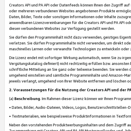
Creators API und PA API oder Datenfeeds können Ihnen den Zugriff auf D
oder mehreren verbundenen Websites angebotenen Produkte ermögliche
Daten, Bilder, Texte oder sonstigen Informationen oder Inhalte zuzugre
anwendbaren Lizenzvereinbarungen für die Creators API und PA API od
diesen verbundenen Websites zur Verfügung gestellt werden.
Sie dürfen den Programminhalt nicht dazu verwenden, geistiges Eigent
verletzen. Sie dürfen Programminhalte nicht verwenden, um direkt ode
maschinelles Lernen oder verwandte Technologien zu entwickeln oder zu
Die Lizenz endet mit sofortiger Wirkung automatisch, wenn Sie zu irg
Vergütungskatalog definiert) nicht rechtzeitig erfüllen bzw. ansonsten
schriftliche Mitteilung an Sie ganz oder teilweise beenden. Sie werden
umgehend einstellen und sämtliche Programminhalte und Amazon-Marke
jeweils verlangt, umgehend von Ihrer Website entfernen und löschen od
2. Voraussetzungen für die Nutzung der Creators API und der P
(a)
Beschreibung
. Im Rahmen dieser Lizenz können wir Ihnen Programmi
• Daten, Bilder, Audio-Dateien, Videos, Logos, Benutzerschnittstellen-
• Textmaterialien, wie beispielsweise Produktinformationen in Textfor
Neben den vorstehenden Produktwerbungsinhalten und dem Zugriff auf 
Zusammenhang mit Creators API und PA API Musterquellcodes und -bibli