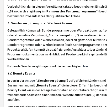
Vorbehaltlich der in diesem Vergütungskatalog beschriebenen Einschr
(„
Standardvergütung im Rahmen des Partnerprogramms
“) besc
bestimmten Prozentsatzes der Qualifizierten Erlöse.
4. Sondervergütung oder Werbeaktionen
Gelegentlich können wir Sonderprogramme oder Werbeaktionen auflegen,
oder alternative Vergütung („
Sondervergütung
”) zu verdienen. Amazo
Sonderprogramme oder Werbeaktionen jederzeit ganz oder teilweise einz
Sonderprogramme oder Werbeaktionen (auch Sonderprogramme oder We
Produktverkäufen kommt) disqualifizierende Ausschlusstatbestände, di
Programmdokumentation im Hinblick auf Produktverkäufe geltende E
Werbeaktionen.
Folgende Sondervergütungen sind derzeit verfügbar:
hier
.
(a) Bounty Events
In den in der
Anlage
(„
Sondervergütung
“) aufgeführten Ländern sind
Zusammenhang mit „
Bounty Events
“ die in dieser Ziffer 4 (a) besch
Bounty Event wie in der Anlage beschrieben anspruchsberechtigt sein mu
teilnehmende Startseite einer Amazon-Website aufruft und (2) der Kun
ausführt.
Amazon zahlt keine Sondervergütung, wenn das zugrundeliegende Boun