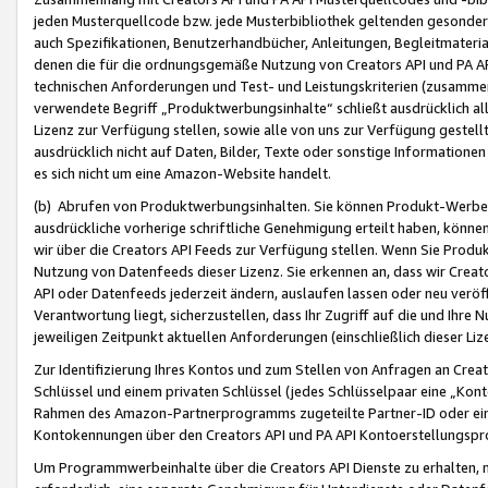
jeden Musterquellcode bzw. jede Musterbibliothek geltenden gesonder
auch Spezifikationen, Benutzerhandbücher, Anleitungen, Begleitmaterial
denen die für die ordnungsgemäße Nutzung von Creators API und PA A
technischen Anforderungen und Test- und Leistungskriterien (zusammen
verwendete Begriff „Produktwerbungsinhalte“ schließt ausdrücklich al
Lizenz zur Verfügung stellen, sowie alle von uns zur Verfügung gestel
ausdrücklich nicht auf Daten, Bilder, Texte oder sonstige Informatione
es sich nicht um eine Amazon-Website handelt.
(b) Abrufen von Produktwerbungsinhalten. Sie können Produkt-Werbein
ausdrückliche vorherige schriftliche Genehmigung erteilt haben, könn
wir über die Creators API Feeds zur Verfügung stellen. Wenn Sie Produk
Nutzung von Datenfeeds dieser Lizenz. Sie erkennen an, dass wir Creat
API oder Datenfeeds jederzeit ändern, auslaufen lassen oder neu veröffe
Verantwortung liegt, sicherzustellen, dass Ihr Zugriff auf die und Ihr
jeweiligen Zeitpunkt aktuellen Anforderungen (einschließlich dieser Liz
Zur Identifizierung Ihres Kontos und zum Stellen von Anfragen an Crea
Schlüssel und einem privaten Schlüssel (jedes Schlüsselpaar eine „Kon
Rahmen des Amazon-Partnerprogramms zugeteilte Partner-ID oder ein
Kontokennungen über den Creators API und PA API Kontoerstellungspro
Um Programmwerbeinhalte über die Creators API Dienste zu erhalten, m