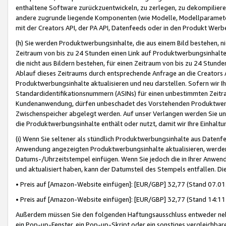
enthaltene Software zurückzuentwickeln, zu zerlegen, zu dekompilier
andere zugrunde liegende Komponenten (wie Modelle, Modellparameter
mit der Creators API, der PA API, Datenfeeds oder in den Produkt Werb
(h) Sie werden Produktwerbungsinhalte, die aus einem Bild bestehen, ni
Zeitraum von bis zu 24 Stunden einen Link auf Produktwerbungsinhalte
die nicht aus Bildern bestehen, für einen Zeitraum von bis zu 24 Stund
Ablauf dieses Zeitraums durch entsprechende Anfrage an die Creators 
Produktwerbungsinhalte aktualisieren und neu darstellen. Sofern wir Ih
Standardidentifikationsnummern (ASINs) für einen unbestimmten Zeitra
Kundenanwendung, dürfen unbeschadet des Vorstehenden Produktwerbu
Zwischenspeicher abgelegt werden. Auf unser Verlangen werden Sie un
die Produktwerbungsinhalte enthält oder nutzt, damit wir Ihre Einhalt
(i) Wenn Sie seltener als stündlich Produktwerbungsinhalte aus Datenfe
Anwendung angezeigten Produktwerbungsinhalte aktualisieren, werden 
Datums-/Uhrzeitstempel einfügen. Wenn Sie jedoch die in Ihrer Anwe
und aktualisiert haben, kann der Datumsteil des Stempels entfallen. Dies
• Preis auf [Amazon-Website einfügen]: [EUR/GBP] 32,77 (Stand 07.01.
• Preis auf [Amazon-Website einfügen]: [EUR/GBP] 32,77 (Stand 14:11 
Außerdem müssen Sie den folgenden Haftungsausschluss entweder neb
ein Pop-up-Fenster, ein Pop-up-Skript oder ein sonstiges vergleichba