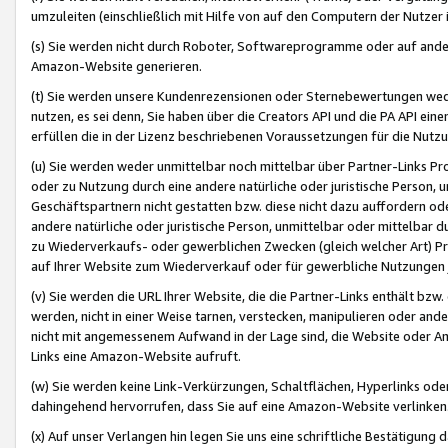
umzuleiten (einschließlich mit Hilfe von auf den Computern der Nutzer i
(s) Sie werden nicht durch Roboter, Softwareprogramme oder auf andere
Amazon-Website generieren.
(t) Sie werden unsere Kundenrezensionen oder Sternebewertungen wed
nutzen, es sei denn, Sie haben über die Creators API und die PA API e
erfüllen die in der Lizenz beschriebenen Voraussetzungen für die Nutzu
(u) Sie werden weder unmittelbar noch mittelbar über Partner-Links P
oder zu Nutzung durch eine andere natürliche oder juristische Person,
Geschäftspartnern nicht gestatten bzw. diese nicht dazu auffordern od
andere natürliche oder juristische Person, unmittelbar oder mittelbar
zu Wiederverkaufs- oder gewerblichen Zwecken (gleich welcher Art) 
auf Ihrer Website zum Wiederverkauf oder für gewerbliche Nutzungen 
(v) Sie werden die URL Ihrer Website, die die Partner-Links enthält b
werden, nicht in einer Weise tarnen, verstecken, manipulieren oder and
nicht mit angemessenem Aufwand in der Lage sind, die Website oder A
Links eine Amazon-Website aufruft.
(w) Sie werden keine Link-Verkürzungen, Schaltflächen, Hyperlinks ode
dahingehend hervorrufen, dass Sie auf eine Amazon-Website verlinken
(x) Auf unser Verlangen hin legen Sie uns eine schriftliche Bestätigung