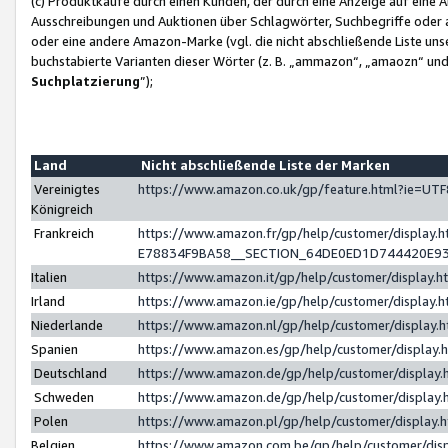
(c) Produktkäufe durch einen Kunden, der durch eine Anzeige auf eine 
Ausschreibungen und Auktionen über Schlagwörter, Suchbegriffe oder 
oder eine andere Amazon-Marke (vgl. die nicht abschließende Liste un
buchstabierte Varianten dieser Wörter (z. B. „ammazon“, „amaozn“ und „
Suchplatzierung
”);
Land
Nicht abschließende Liste der Marken
Vereinigtes
https://www.amazon.co.uk/gp/feature.html?ie=U
Königreich
Frankreich
https://www.amazon.fr/gp/help/customer/displa
E78834F9BA58__SECTION_64DE0ED1D744420E9
Italien
https://www.amazon.it/gp/help/customer/display
Irland
https://www.amazon.ie/gp/help/customer/displa
Niederlande
https://www.amazon.nl/gp/help/customer/display
Spanien
https://www.amazon.es/gp/help/customer/display
Deutschland
https://www.amazon.de/gp/help/customer/displa
Schweden
https://www.amazon.de/gp/help/customer/displa
Polen
https://www.amazon.pl/gp/help/customer/display
Belgien
https://www.amazon.com.be/gp/help/customer/d