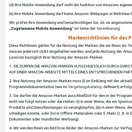
(d) Ihre Mobile Anwendung darf nicht die Funktion von Amazons eige
(e) Ihre Mobile Anwendung darf keine Amazon-Webpages in WebView 
Wir prüfen Ihre Anwendung und benachrichtigen Sie, ob sie angenomm
„
Zugelassene Mobile Anwendung
“ im Sinne der
Vereinbarung
.
Markenrichtlinien für das 
Diese Richtlinien gelten für die Nutzung der Marken, die wir Ihnen als 
müssen jederzeit strikt eingehalten werden, und jede Nutzung der Ama
Lizenzen bezüglich Ihrer Nutzung der Amazon-Marken.
1. SIE DÜRFEN DIE AMAZON-MARKEN AUSSCHLIESSLICH DURCH DARS
AUF EINER AMAZON-WEBSITE MITTELS EINES ENTSPRECHENDEN PART
2. Ihre Nutzung der Amazon-Marken muss (i) im Einklang mit der aktuells
Programmdokumentation (wie im
Vergütungskatalog
definiert) erfolg
3. Sie dürfen die Amazon-Marken ausschließlich für den in der Progr
nicht wie folgt nutzen oder darstellen: (i) in einer Weise, die ein Spo
Produkte und Dienstleistungen zu verunglimpfen, (iii) in einer Weise
schädigen könnte, oder (iv) in Offline-Materialien oder E-Mails (z. B.
Dokumenten oder mündlicher Werbung).
4. Wir werden Ihnen ein Bild bzw. Bilder der Amazon-Marken zur Verfüg