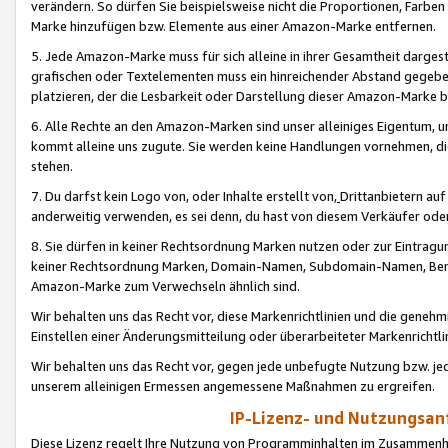
verändern. So dürfen Sie beispielsweise nicht die Proportionen, Farb
Marke hinzufügen bzw. Elemente aus einer Amazon-Marke entfernen.
5. Jede Amazon-Marke muss für sich alleine in ihrer Gesamtheit darge
grafischen oder Textelementen muss ein hinreichender Abstand gegebe
platzieren, der die Lesbarkeit oder Darstellung dieser Amazon-Marke b
6. Alle Rechte an den Amazon-Marken sind unser alleiniges Eigentum, 
kommt alleine uns zugute. Sie werden keine Handlungen vornehmen, 
stehen.
7. Du darfst kein Logo von, oder Inhalte erstellt von,
Drittanbietern au
anderweitig verwenden, es sei denn, du hast von diesem Verkäufer oder
8. Sie dürfen in keiner Rechtsordnung Marken nutzen oder zur Eintragu
keiner Rechtsordnung Marken, Domain-Namen, Subdomain-Namen, Benu
Amazon-Marke zum Verwechseln ähnlich sind.
Wir behalten uns das Recht vor, diese Markenrichtlinien und die gene
Einstellen einer Änderungsmitteilung oder überarbeiteter Markenricht
Wir behalten uns das Recht vor, gegen jede unbefugte Nutzung bzw. jede 
unserem alleinigen Ermessen angemessene Maßnahmen zu ergreifen.
IP-Lizenz- und Nutzungsan
Diese Lizenz regelt Ihre Nutzung von Programminhalten im Zusammen