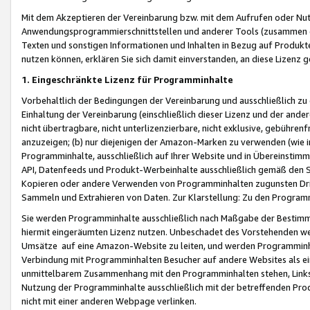
Mit dem Akzeptieren der Vereinbarung bzw. mit dem Aufrufen oder Nutz
Anwendungsprogrammierschnittstellen und anderer Tools (zusammen die
Texten und sonstigen Informationen und Inhalten in Bezug auf Produkte
nutzen können, erklären Sie sich damit einverstanden, an diese Lizenz 
1. Eingeschränkte Lizenz für Programminhalte
Vorbehaltlich der Bedingungen der Vereinbarung und ausschließlich z
Einhaltung der Vereinbarung (einschließlich dieser Lizenz und der ande
nicht übertragbare, nicht unterlizenzierbare, nicht exklusive, gebühren
anzuzeigen; (b) nur diejenigen der Amazon-Marken zu verwenden (wie in 
Programminhalte, ausschließlich auf Ihrer Website und in Übereinstimmu
API, Datenfeeds und Produkt-Werbeinhalte ausschließlich gemäß den Spe
Kopieren oder andere Verwenden von Programminhalten zugunsten Dri
Sammeln und Extrahieren von Daten. Zur Klarstellung: Zu den Program
Sie werden Programminhalte ausschließlich nach Maßgabe der Besti
hiermit eingeräumten Lizenz nutzen. Unbeschadet des Vorstehenden we
Umsätze auf eine Amazon-Website zu leiten, und werden Programminhal
Verbindung mit Programminhalten Besucher auf andere Websites als ein
unmittelbarem Zusammenhang mit den Programminhalten stehen, Links z
Nutzung der Programminhalte ausschließlich mit der betreffenden Pr
nicht mit einer anderen Webpage verlinken.