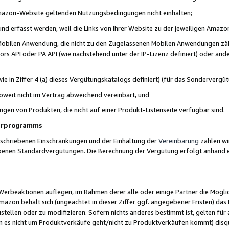
 Amazon-Website geltenden Nutzungsbedingungen nicht einhalten;
t und erfasst werden, weil die Links von Ihrer Website zu der jeweiligen Am
 Mobilen Anwendung, die nicht zu den Zugelassenen Mobilen Anwendungen zählt
s API oder PA API (wie nachstehend unter der IP-Lizenz definiert) oder ander
ie in Ziffer 4 (a) dieses Vergütungskatalogs definiert) (für das Sonderverg
weit nicht im Vertrag abweichend vereinbart, und
ngen von Produkten, die nicht auf einer Produkt-Listenseite verfügbar sind.
nerprogramms
eschriebenen Einschränkungen und der Einhaltung der
Vereinbarung
zahlen wir
ebenen Standardvergütungen. Die Berechnung der Vergütung erfolgt anhand e
beaktionen auflegen, im Rahmen derer alle oder einige Partner die Möglichk
Amazon behält sich (ungeachtet in dieser Ziffer ggf. angegebener Fristen) d
ustellen oder zu modifizieren. Sofern nichts anderes bestimmt ist, gelten 
s nicht um Produktverkäufe geht/nicht zu Produktverkäufen kommt) disqua