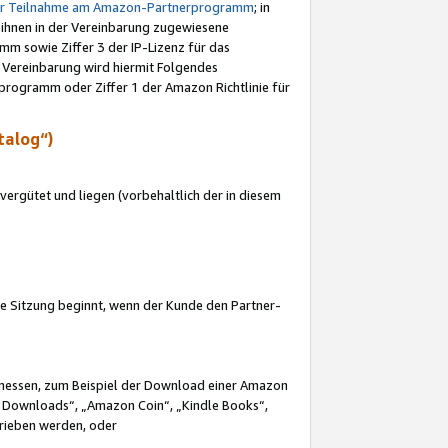
ur Teilnahme am Amazon-Partnerprogramm
; in
 ihnen in der Vereinbarung zugewiesene
m sowie Ziffer 3 der IP-Lizenz für das
 Vereinbarung wird hiermit Folgendes
programm oder Ziffer 1 der Amazon Richtlinie für
talog“)
ergütet und liegen (vorbehaltlich der in diesem
i die Sitzung beginnt, wenn der Kunde den Partner-
Ermessen, zum Beispiel der Download einer Amazon
 Downloads“, „Amazon Coin“, „Kindle Books“,
trieben werden, oder