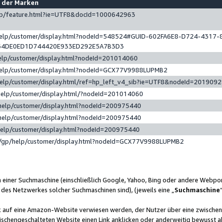
e der Marken
gp/feature.html?ie=UTF8&docId=1000642963
help/customer/display.html?nodeId=548524#GUID-602FA6E8-D724-4317-
64DE0ED1D744420E933ED292E5A7B3D3
elp/customer/display.html?nodeId=201014060
help/customer/display.html?nodeId=GCX77V9988LUPMB2
help/customer/display.html/ref=hp_left_v4_sib?ie=UTF8&nodeId=201909
help/customer/display.html/?nodeId=201014060
help/customer/display.html?nodeId=200975440
help/customer/display.html?nodeId=200975440
help/customer/display.html?nodeId=200975440
/gp/help/customer/display.html?nodeId=GCX77V9988LUPMB2
n einer Suchmaschine (einschließlich Google, Yahoo, Bing oder andere Webp
 des Netzwerkes solcher Suchmaschinen sind), (jeweils eine „
Suchmaschine
nk auf eine Amazon-Website verwiesen werden, der Nutzer über eine zwische
ischengeschalteten Website einen Link anklicken oder anderweitig bewusst a