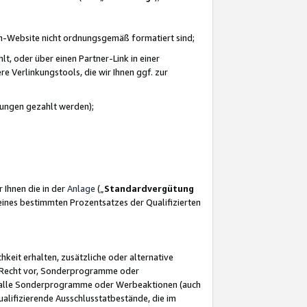
azon-Website nicht ordnungsgemäß formatiert sind;
, oder über einen Partner-Link in einer
e Verlinkungstools, die wir Ihnen ggf. zur
ütungen gezahlt werden);
 Ihnen die in der
Anlage
(„
Standardvergütung
ines bestimmten Prozentsatzes der Qualifizierten
eit erhalten, zusätzliche oder alternative
as Recht vor, Sonderprogramme oder
für alle Sonderprogramme oder Werbeaktionen (auch
lifizierende Ausschlusstatbestände, die im