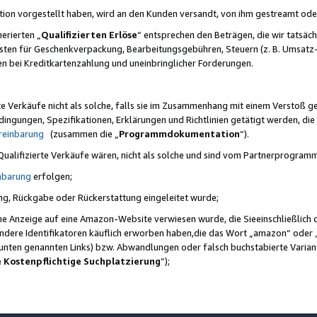
ktion vorgestellt haben, wird an den Kunden versandt, von ihm gestreamt od
erierten „
Qualifizierten Erlöse
“ entsprechen den Beträgen, die wir tatsäch
sten für Geschenkverpackung, Bearbeitungsgebühren, Steuern (z. B. Umsatz-
en bei Kreditkartenzahlung und uneinbringlicher Forderungen.
e Verkäufe nicht als solche, falls sie im Zusammenhang mit einem Verstoß 
ungen, Spezifikationen, Erklärungen und Richtlinien getätigt werden, die 
reinbarung
(zusammen die „
Programmdokumentation
“).
 Qualifizierte Verkäufe wären, nicht als solche und sind vom Partnerprogra
nbarung
erfolgen;
ung, Rückgabe oder Rückerstattung eingeleitet wurde;
ine Anzeige auf eine Amazon-Website verwiesen wurde, die Sieeinschließlich
ndere Identifikatoren käuflich erworben haben,die das Wort „amazon“ oder 
e unten genannten Links) bzw. Abwandlungen oder falsch buchstabierte Varia
e Kostenpflichtige Suchplatzierung
”);