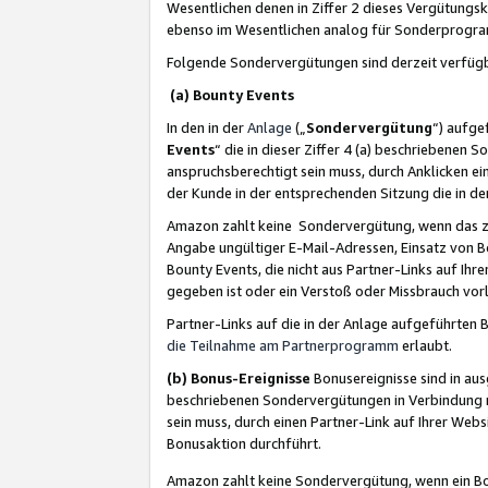
Wesentlichen denen in Ziffer 2 dieses Vergütung
ebenso im Wesentlichen analog für Sonderprogr
Folgende Sondervergütungen sind derzeit verfüg
(a) Bounty Events
In den in der
Anlage
(„
Sondervergütung
“) aufge
Events
“ die in dieser Ziffer 4 (a) beschriebenen 
anspruchsberechtigt sein muss, durch Anklicken ei
der Kunde in der entsprechenden Sitzung die in d
Amazon zahlt keine Sondervergütung, wenn das z
Angabe ungültiger E-Mail-Adressen, Einsatz von B
Bounty Events, die nicht aus Partner-Links auf Ihre
gegeben ist oder ein Verstoß oder Missbrauch vorl
Partner-Links auf die in der Anlage aufgeführte
die Teilnahme am Partnerprogramm
erlaubt.
(b) Bonus-Ereignisse
Bonusereignisse sind in au
beschriebenen Sondervergütungen in Verbindung m
sein muss, durch einen Partner-Link auf Ihrer We
Bonusaktion durchführt.
Amazon zahlt keine Sondervergütung, wenn ein Bon