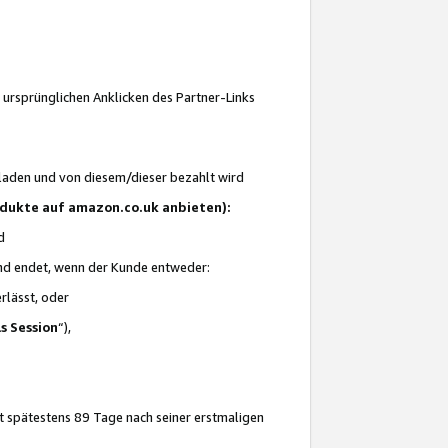
 ursprünglichen Anklicken des Partner-Links
laden und von diesem/dieser bezahlt wird
rodukte auf amazon.co.uk anbieten):
d
 und endet, wenn der Kunde entweder:
erlässt, oder
ls Session
“),
t spätestens 89 Tage nach seiner erstmaligen