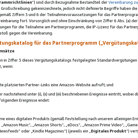
rammrichtlinien
“) sind durch Bezugnahme Bestandteil der
Vereinbarung z
Großschreibung gekennzeichnete, jedoch nicht definierte Begriffe haben die
 gemäß Ziffern 3 und 6 der Teilnahmevoraussetzungen für das Partnerprogram
nbarung fort. Vorsorglich und ohne Einschränkung von Ziffer 6 Abs. (a) der
ungen für die Teilnahme am Partnerprogramm, die IP-Lizenz für das Partner
rstoß gegen die Vereinbarung.
ungskatalog für das Partnerprogramm („Vergütungska
 Umsätze
n in Ziffer 3 dieses Vergütungskatalogs festgelegten Standardvergütungen v
r, wenn:
ite platzierten Partner-Links eine Amazon-Website aufruft; und
r nachstehend unter (i), (ii) und (iii) beschriebenen Ereignisse eintritt, wobe
 folgenden Ereignisse endet:
hme eines digitalen Produkts (gemäß Feststellung nach unserem alleinigen 
 „Amazon Music“, „Amazon Shorts“, „eDocs“, „Amazon Prime Video“, „Game
Newsfeeds“ oder „Kindle Magazines“) (jeweils ein „
Digitales Produkt
“) ver