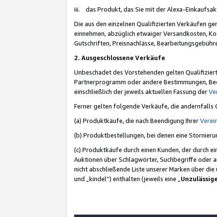
iii. das Produkt, das Sie mit der Alexa-Einkaufsa
Die aus den einzelnen Qualifizierten Verkäufen gen
einnehmen, abzüglich etwaiger Versandkosten, Ko
Gutschriften, Preisnachlässe, Bearbeitungsgebühr
2. Ausgeschlossene Verkäufe
Unbeschadet des Vorstehenden gelten Qualifiziert
Partnerprogramm oder andere Bestimmungen, Beding
einschließlich der jeweils aktuellen Fassung der
Ve
Ferner gelten folgende Verkäufe, die andernfalls
(a) Produktkäufe, die nach Beendigung Ihrer
Verei
(b) Produktbestellungen, bei denen eine Stornier
(c) Produktkäufe durch einen Kunden, der durch e
Auktionen über Schlagwörter, Suchbegriffe oder a
nicht abschließende Liste unserer Marken über di
und „kindel“) enthalten (jeweils eine „
Unzulässig