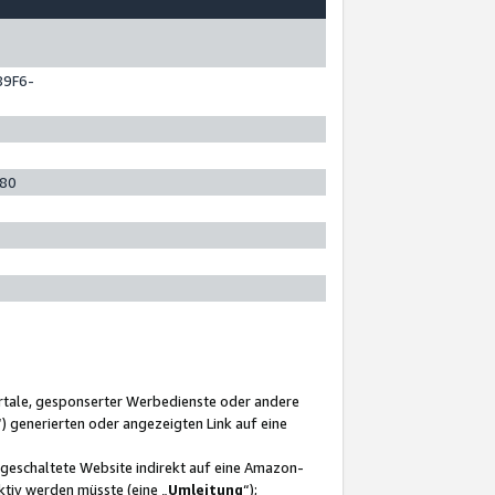
89F6-
280
ortale, gesponserter Werbedienste oder andere
“) generierten oder angezeigten Link auf eine
ngeschaltete Website indirekt auf eine Amazon-
ktiv werden müsste (eine „
Umleitung
“);