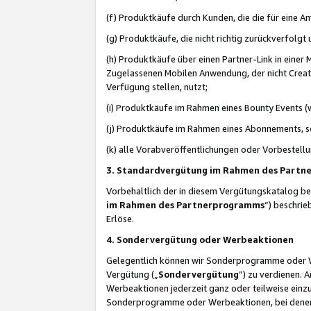
(f) Produktkäufe durch Kunden, die die für eine
(g) Produktkäufe, die nicht richtig zurückverfolg
(h) Produktkäufe über einen Partner-Link in einer
Zugelassenen Mobilen Anwendung, der nicht Creator
Verfügung stellen, nutzt;
(i) Produktkäufe im Rahmen eines Bounty Events (w
(j) Produktkäufe im Rahmen eines Abonnements, so
(k) alle Vorabveröffentlichungen oder Vorbestellu
3. Standardvergütung im Rahmen des Part
Vorbehaltlich der in diesem Vergütungskatalog b
im Rahmen des Partnerprogramms
“) beschri
Erlöse.
4. Sondervergütung oder Werbeaktionen
Gelegentlich können wir Sonderprogramme oder Wer
Vergütung („
Sondervergütung
”) zu verdienen. 
Werbeaktionen jederzeit ganz oder teilweise einz
Sonderprogramme oder Werbeaktionen, bei denen e