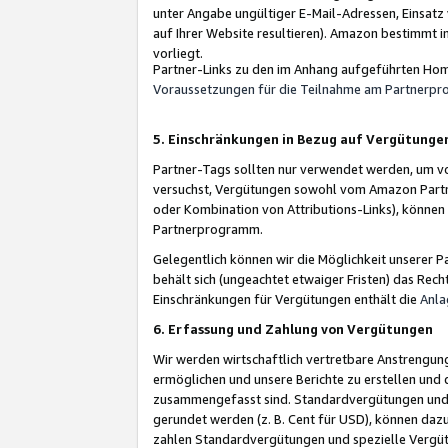
unter Angabe ungültiger E-Mail-Adressen, Einsatz
auf Ihrer Website resultieren). Amazon bestimmt i
vorliegt.
Partner-Links zu den im Anhang aufgeführten Hom
Voraussetzungen für die Teilnahme am Partnerp
5. Einschränkungen in Bezug auf Vergütunge
Partner-Tags sollten nur verwendet werden, um von 
versuchst, Vergütungen sowohl vom Amazon Partn
oder Kombination von Attributions-Links), könne
Partnerprogramm.
Gelegentlich können wir die Möglichkeit unsere
behält sich (ungeachtet etwaiger Fristen) das Rec
Einschränkungen für Vergütungen enthält die
Anla
6. Erfassung und Zahlung von Vergütungen
Wir werden wirtschaftlich vertretbare Anstrengu
ermöglichen und unsere Berichte zu erstellen und 
zusammengefasst sind. Standardvergütungen und s
gerundet werden (z. B. Cent für USD), können dazu
zahlen Standardvergütungen und spezielle Vergüt