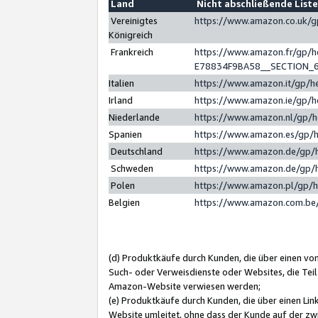
Land
Nicht abschließende List
Vereinigtes
https://www.amazon.co.uk/
Königreich
Frankreich
https://www.amazon.fr/gp/
E78834F9BA58__SECTION_
Italien
https://www.amazon.it/gp/h
Irland
https://www.amazon.ie/gp/
Niederlande
https://www.amazon.nl/gp/
Spanien
https://www.amazon.es/gp/
Deutschland
https://www.amazon.de/gp/
Schweden
https://www.amazon.de/gp/
Polen
https://www.amazon.pl/gp/
Belgien
https://www.amazon.com.be
(d) Produktkäufe durch Kunden, die über einen vo
Such- oder Verweisdienste oder Websites, die Teil
Amazon-Website verwiesen werden;
(e) Produktkäufe durch Kunden, die über einen Li
Website umleitet, ohne dass der Kunde auf der zw