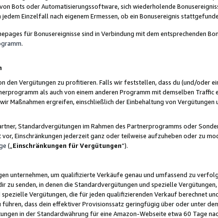
 von Bots oder Automatisierungssoftware, sich wiederholende Bonusereignisse
n jedem Einzelfall nach eigenem Ermessen, ob ein Bonusereignis stattgefund
epages für Bonusereignisse sind in Verbindung mit dem entsprechenden Bonu
rogramm
.
n
den Vergütungen zu profitieren. Falls wir feststellen, dass du (und/oder ein
erprogramm als auch von einem anderen Programm mit demselben Traffic ei
n wir Maßnahmen ergreifen, einschließlich der Einbehaltung von Vergütunge
r Partner, Standardvergütungen im Rahmen des Partnerprogramms oder Sonde
ht vor, Einschränkungen jederzeit ganz oder teilweise aufzuheben oder zu mod
ge
(„
Einschränkungen für Vergütungen
“).
ngen unternehmen, um qualifizierte Verkäufe genau und umfassend zu verfol
dir zu senden, in denen die Standardvergütungen und spezielle Vergütungen, 
pezielle Vergütungen, die für jeden qualifizierenden Verkauf berechnet un
 führen, dass dein effektiver Provisionssatz geringfügig über oder unter dem
ungen in der Standardwährung für eine Amazon-Webseite etwa 60 Tage nach