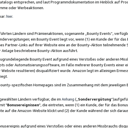
skatalogs entsprechen, und laut Programmdokumentation im Hinblick auf Pr
amme oder Werbeaktionen.
bar:
hier
.
führten Ländern sind Prämienaktionen, sogenannte „Bounty Events“, verfügb
Sondervergütungen; ein Bounty Event liegt vor, wenn (1) ein Kunde der für da
nes Partner-Links auf Ihrer Website eine an der Bounty-Aktion teilnehmende 
er Anlage beschriebene Bounty-Aktion ausführt.
ugrundeliegende Bounty Event aufgrund eines Verstoßes oder anderen Miss
ots oder Automatisierungssoftware, im Falle mehrerer Bounty Events einer e
r Website resultieren) disqualifiziert wurde. Amazon legt im alleinigen Ermess
iegt.
n Bounty-spezifischen Homepages sind im Zusammenhang mit dem jeweiligen
sgewählten Ländern verfügbar, die im
Anhang
(„
Sondervergütung
“)aufgefüh
it "
Bonusereignissen
", die eintreten, wenn (1) ein Kunde, der für das Bon
bsite auf die Amazon-Website klickt und (2) der Kunde während der sich dar
usereignis aufgrund eines Verstoßes oder eines anderen Missbrauchs disqua