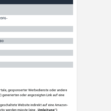
89F6-
280
ortale, gesponserter Werbedienste oder andere
“) generierten oder angezeigten Link auf eine
ngeschaltete Website indirekt auf eine Amazon-
ktiv werden müsste (eine „
Umleitung
“);