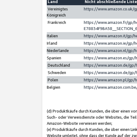
Land
Nicht abschließende List
Vereinigtes
https://www.amazon.co.uk/
Königreich
Frankreich
https://www.amazon.fr/gp/
E78834F9BA58__SECTION_
Italien
https://www.amazon.it/gp/h
Irland
https://www.amazon.ie/gp/
Niederlande
https://www.amazon.nl/gp/
Spanien
https://www.amazon.es/gp/
Deutschland
https://www.amazon.de/gp/
Schweden
https://www.amazon.de/gp/
Polen
https://www.amazon.pl/gp/
Belgien
https://www.amazon.com.be
(d) Produktkäufe durch Kunden, die über einen vo
Such- oder Verweisdienste oder Websites, die Teil
Amazon-Website verwiesen werden;
(e) Produktkäufe durch Kunden, die über einen Li
Website umleitet, ohne dass der Kunde auf der zw