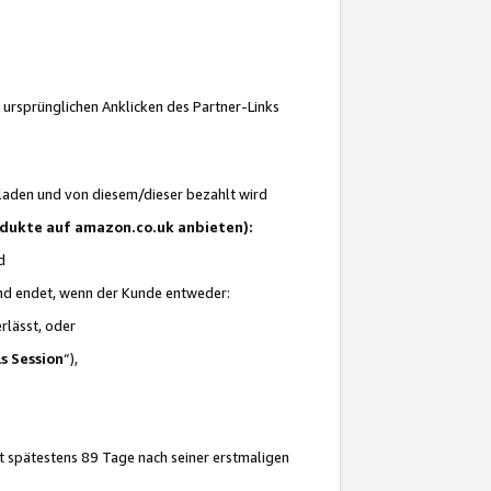
 ursprünglichen Anklicken des Partner-Links
laden und von diesem/dieser bezahlt wird
rodukte auf amazon.co.uk anbieten):
d
 und endet, wenn der Kunde entweder:
erlässt, oder
ls Session
“),
t spätestens 89 Tage nach seiner erstmaligen