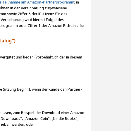
ur Teilnahme am Amazon-Partnerprogramm
; in
 ihnen in der Vereinbarung zugewiesene
m sowie Ziffer 3 der IP-Lizenz für das
 Vereinbarung wird hiermit Folgendes
programm oder Ziffer 1 der Amazon Richtlinie für
talog“)
ergütet und liegen (vorbehaltlich der in diesem
i die Sitzung beginnt, wenn der Kunde den Partner-
Ermessen, zum Beispiel der Download einer Amazon
 Downloads“, „Amazon Coin“, „Kindle Books“,
trieben werden, oder