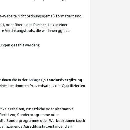
azon-Website nicht ordnungsgemäß formatiert sind;
, oder über einen Partner-Link in einer
e Verlinkungstools, die wir Ihnen ggf. zur
ütungen gezahlt werden);
 Ihnen die in der
Anlage
(„
Standardvergütung
ines bestimmten Prozentsatzes der Qualifizierten
eit erhalten, zusätzliche oder alternative
as Recht vor, Sonderprogramme oder
für alle Sonderprogramme oder Werbeaktionen (auch
lifizierende Ausschlusstatbestände, die im