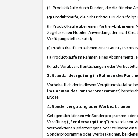
(f) Produktkäufe durch Kunden, die die für eine
(g) Produktkäufe, die nicht richtig zurückverfolg
(h) Produktkäufe über einen Partner-Link in einer
Zugelassenen Mobilen Anwendung, der nicht Creator
Verfügung stellen, nutzt;
(i) Produktkäufe im Rahmen eines Bounty Events (w
(j) Produktkäufe im Rahmen eines Abonnements, so
(k) alle Vorabveröffentlichungen oder Vorbestellu
3. Standardvergütung im Rahmen des Part
Vorbehaltlich der in diesem Vergütungskatalog b
im Rahmen des Partnerprogramms
“) beschri
Erlöse.
4. Sondervergütung oder Werbeaktionen
Gelegentlich können wir Sonderprogramme oder Wer
Vergütung („
Sondervergütung
”) zu verdienen. 
Werbeaktionen jederzeit ganz oder teilweise einz
Sonderprogramme oder Werbeaktionen, bei denen e