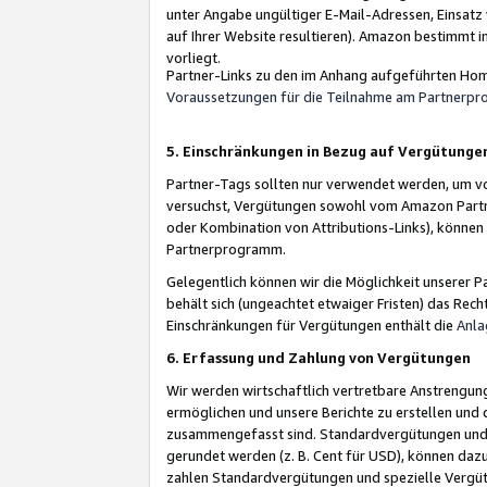
unter Angabe ungültiger E-Mail-Adressen, Einsatz
auf Ihrer Website resultieren). Amazon bestimmt i
vorliegt.
Partner-Links zu den im Anhang aufgeführten Hom
Voraussetzungen für die Teilnahme am Partnerp
5. Einschränkungen in Bezug auf Vergütunge
Partner-Tags sollten nur verwendet werden, um von 
versuchst, Vergütungen sowohl vom Amazon Partn
oder Kombination von Attributions-Links), könne
Partnerprogramm.
Gelegentlich können wir die Möglichkeit unsere
behält sich (ungeachtet etwaiger Fristen) das Rec
Einschränkungen für Vergütungen enthält die
Anla
6. Erfassung und Zahlung von Vergütungen
Wir werden wirtschaftlich vertretbare Anstrengu
ermöglichen und unsere Berichte zu erstellen und 
zusammengefasst sind. Standardvergütungen und s
gerundet werden (z. B. Cent für USD), können dazu
zahlen Standardvergütungen und spezielle Vergüt