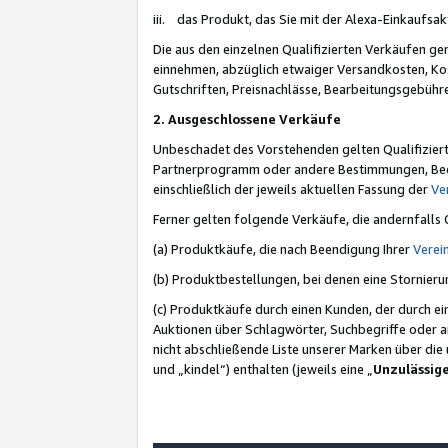
iii. das Produkt, das Sie mit der Alexa-Einkaufsa
Die aus den einzelnen Qualifizierten Verkäufen gen
einnehmen, abzüglich etwaiger Versandkosten, Ko
Gutschriften, Preisnachlässe, Bearbeitungsgebühr
2. Ausgeschlossene Verkäufe
Unbeschadet des Vorstehenden gelten Qualifiziert
Partnerprogramm oder andere Bestimmungen, Beding
einschließlich der jeweils aktuellen Fassung der
Ve
Ferner gelten folgende Verkäufe, die andernfalls
(a) Produktkäufe, die nach Beendigung Ihrer
Verei
(b) Produktbestellungen, bei denen eine Stornier
(c) Produktkäufe durch einen Kunden, der durch e
Auktionen über Schlagwörter, Suchbegriffe oder a
nicht abschließende Liste unserer Marken über di
und „kindel“) enthalten (jeweils eine „
Unzulässig