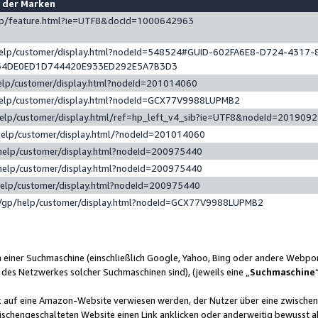
e der Marken
gp/feature.html?ie=UTF8&docId=1000642963
help/customer/display.html?nodeId=548524#GUID-602FA6E8-D724-4317-
64DE0ED1D744420E933ED292E5A7B3D3
elp/customer/display.html?nodeId=201014060
help/customer/display.html?nodeId=GCX77V9988LUPMB2
help/customer/display.html/ref=hp_left_v4_sib?ie=UTF8&nodeId=201909
help/customer/display.html/?nodeId=201014060
help/customer/display.html?nodeId=200975440
help/customer/display.html?nodeId=200975440
help/customer/display.html?nodeId=200975440
/gp/help/customer/display.html?nodeId=GCX77V9988LUPMB2
n einer Suchmaschine (einschließlich Google, Yahoo, Bing oder andere Webp
 des Netzwerkes solcher Suchmaschinen sind), (jeweils eine „
Suchmaschine
nk auf eine Amazon-Website verwiesen werden, der Nutzer über eine zwische
ischengeschalteten Website einen Link anklicken oder anderweitig bewusst a