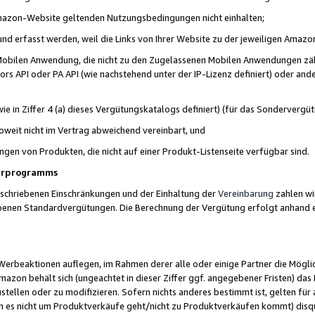
 Amazon-Website geltenden Nutzungsbedingungen nicht einhalten;
t und erfasst werden, weil die Links von Ihrer Website zu der jeweiligen Am
 Mobilen Anwendung, die nicht zu den Zugelassenen Mobilen Anwendungen zählt
s API oder PA API (wie nachstehend unter der IP-Lizenz definiert) oder ander
ie in Ziffer 4 (a) dieses Vergütungskatalogs definiert) (für das Sonderverg
weit nicht im Vertrag abweichend vereinbart, und
ngen von Produkten, die nicht auf einer Produkt-Listenseite verfügbar sind.
nerprogramms
eschriebenen Einschränkungen und der Einhaltung der
Vereinbarung
zahlen wir
ebenen Standardvergütungen. Die Berechnung der Vergütung erfolgt anhand e
beaktionen auflegen, im Rahmen derer alle oder einige Partner die Möglichk
Amazon behält sich (ungeachtet in dieser Ziffer ggf. angegebener Fristen) d
ustellen oder zu modifizieren. Sofern nichts anderes bestimmt ist, gelten 
s nicht um Produktverkäufe geht/nicht zu Produktverkäufen kommt) disqua