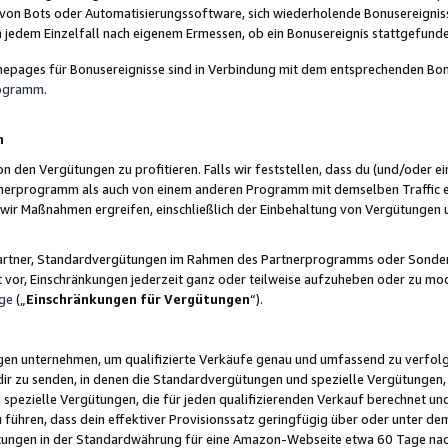
 von Bots oder Automatisierungssoftware, sich wiederholende Bonusereignisse
n jedem Einzelfall nach eigenem Ermessen, ob ein Bonusereignis stattgefund
epages für Bonusereignisse sind in Verbindung mit dem entsprechenden Bonu
rogramm
.
n
den Vergütungen zu profitieren. Falls wir feststellen, dass du (und/oder ein
erprogramm als auch von einem anderen Programm mit demselben Traffic ei
n wir Maßnahmen ergreifen, einschließlich der Einbehaltung von Vergütunge
r Partner, Standardvergütungen im Rahmen des Partnerprogramms oder Sonde
ht vor, Einschränkungen jederzeit ganz oder teilweise aufzuheben oder zu mod
ge
(„
Einschränkungen für Vergütungen
“).
ngen unternehmen, um qualifizierte Verkäufe genau und umfassend zu verfol
dir zu senden, in denen die Standardvergütungen und spezielle Vergütungen, 
pezielle Vergütungen, die für jeden qualifizierenden Verkauf berechnet un
 führen, dass dein effektiver Provisionssatz geringfügig über oder unter dem
ungen in der Standardwährung für eine Amazon-Webseite etwa 60 Tage nach