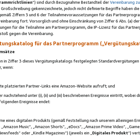
rammrichtlinien
“) sind durch Bezugnahme Bestandteil der
Vereinbarung z
Großschreibung gekennzeichnete, jedoch nicht definierte Begriffe haben die
 gemäß Ziffern 3 und 6 der Teilnahmevoraussetzungen für das Partnerprogram
nbarung fort. Vorsorglich und ohne Einschränkung von Ziffer 6 Abs. (a) der
ungen für die Teilnahme am Partnerprogramm, die IP-Lizenz für das Partner
rstoß gegen die Vereinbarung.
ungskatalog für das Partnerprogramm („Vergütungska
 Umsätze
n in Ziffer 3 dieses Vergütungskatalogs festgelegten Standardvergütungen v
r, wenn:
ite platzierten Partner-Links eine Amazon-Website aufruft; und
r nachstehend unter (i), (ii) und (iii) beschriebenen Ereignisse eintritt, wobe
 folgenden Ereignisse endet:
hme eines digitalen Produkts (gemäß Feststellung nach unserem alleinigen 
 „Amazon Music“, „Amazon Shorts“, „eDocs“, „Amazon Prime Video“, „Game
Newsfeeds“ oder „Kindle Magazines“) (jeweils ein „
Digitales Produkt
“) ver