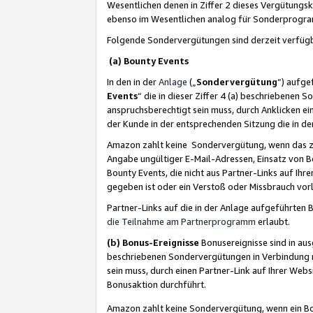
Wesentlichen denen in Ziffer 2 dieses Vergütung
ebenso im Wesentlichen analog für Sonderprogr
Folgende Sondervergütungen sind derzeit verfüg
(a) Bounty Events
In den in der
Anlage
(„
Sondervergütung
“) aufge
Events
“ die in dieser Ziffer 4 (a) beschriebenen 
anspruchsberechtigt sein muss, durch Anklicken ei
der Kunde in der entsprechenden Sitzung die in d
Amazon zahlt keine Sondervergütung, wenn das z
Angabe ungültiger E-Mail-Adressen, Einsatz von B
Bounty Events, die nicht aus Partner-Links auf Ihre
gegeben ist oder ein Verstoß oder Missbrauch vorl
Partner-Links auf die in der Anlage aufgeführte
die Teilnahme am Partnerprogramm
erlaubt.
(b) Bonus-Ereignisse
Bonusereignisse sind in au
beschriebenen Sondervergütungen in Verbindung m
sein muss, durch einen Partner-Link auf Ihrer We
Bonusaktion durchführt.
Amazon zahlt keine Sondervergütung, wenn ein Bon