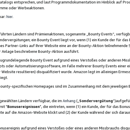
skatalogs entsprechen, und laut Programmdokumentation im Hinblick auf Pr
amme oder Werbeaktionen.
bar:
hier
.
führten Ländern sind Prämienaktionen, sogenannte „Bounty Events“, verfügb
Sondervergütungen; ein Bounty Event liegt vor, wenn (1) ein Kunde der für da
nes Partner-Links auf Ihrer Website eine an der Bounty-Aktion teilnehmende 
er Anlage beschriebene Bounty-Aktion ausführt.
ugrundeliegende Bounty Event aufgrund eines Verstoßes oder anderen Miss
ots oder Automatisierungssoftware, im Falle mehrerer Bounty Events einer e
r Website resultieren) disqualifiziert wurde. Amazon legt im alleinigen Ermess
iegt.
n Bounty-spezifischen Homepages sind im Zusammenhang mit dem jeweiligen
sgewählten Ländern verfügbar, die im
Anhang
(„
Sondervergütung
“)aufgefüh
it "
Bonusereignissen
", die eintreten, wenn (1) ein Kunde, der für das Bon
bsite auf die Amazon-Website klickt und (2) der Kunde während der sich dar
usereignis aufgrund eines Verstoßes oder eines anderen Missbrauchs disqua