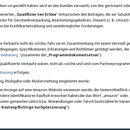
ktion vorgestellt haben, wird an den Kunden versandt, von ihm gestreamt od
erierten „
Qualifizierten Erlöse
“ entsprechen den Beträgen, die wir tatsäch
sten für Geschenkverpackung, Bearbeitungsgebühren, Steuern (z. B. Umsatz-
en bei Kreditkartenzahlung und uneinbringlicher Forderungen.
e Verkäufe nicht als solche, falls sie im Zusammenhang mit einem Verstoß 
ungen, Spezifikationen, Erklärungen und Richtlinien getätigt werden, die 
reinbarung
(zusammen die „
Programmdokumentation
“).
 Qualifizierte Verkäufe wären, nicht als solche und sind vom Partnerprogra
nbarung
erfolgen;
ung, Rückgabe oder Rückerstattung eingeleitet wurde;
ine Anzeige auf eine Amazon-Website verwiesen wurde, die Sieeinschließlich
ndere Identifikatoren käuflich erworben haben,die das Wort „amazon“ oder 
e unten genannten Links) bzw. Abwandlungen oder falsch buchstabierte Varia
e Kostenpflichtige Suchplatzierung
”);