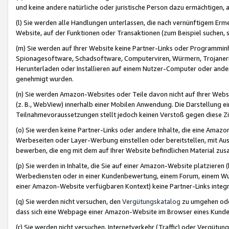
und keine andere natürliche oder juristische Person dazu ermächtigen, a
(l) Sie werden alle Handlungen unterlassen, die nach vernünftigem Erme
Website, auf der Funktionen oder Transaktionen (zum Beispiel suchen, s
(m) Sie werden auf Ihrer Website keine Partner-Links oder Programmin
Spionagesoftware, Schadsoftware, Computerviren, Würmern, Trojaner
Herunterladen oder Installieren auf einem Nutzer-Computer oder ande
genehmigt wurden.
(n) Sie werden Amazon-Websites oder Teile davon nicht auf Ihrer Websi
(z. B., WebView) innerhalb einer Mobilen Anwendung. Die Darstellung ein
Teilnahmevoraussetzungen stellt jedoch keinen Verstoß gegen diese Zif
(o) Sie werden keine Partner-Links oder andere Inhalte, die eine Am
Werbeseiten oder Layer-Werbung einstellen oder bereitstellen, mit Au
bewerben, die eng mit dem auf Ihrer Website befindlichen Material z
(p) Sie werden in Inhalte, die Sie auf einer Amazon-Website platzier
Werbediensten oder in einer Kundenbewertung, einem Forum, einem Wun
einer Amazon-Website verfügbaren Kontext) keine Partner-Links integr
(q) Sie werden nicht versuchen, den
Vergütungskatalog
zu umgehen oder
dass sich eine Webpage einer Amazon-Website im Browser eines Kunden 
(r) Sie werden nicht versuchen, Internetverkehr (Traffic) oder Vergü