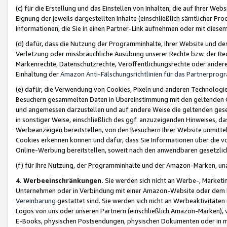
(c) für die Erstellung und das Einstellen von Inhalten, die auf Ihrer We
Eignung der jeweils dargestellten Inhalte (einschließlich sämtlicher 
Informationen, die Sie in einen Partner-Link aufnehmen oder mit diese
(d) dafür, dass die Nutzung der Programminhalte, Ihrer Website und des 
Verletzung oder missbräuchliche Ausübung unserer Rechte bzw. der Recht
Markenrechte, Datenschutzrechte, Veröffentlichungsrechte oder anderer
Einhaltung der
Amazon Anti-Fälschungsrichtlinien für das Partnerpro
(e) dafür, die Verwendung von Cookies, Pixeln und anderen Technologien
Besuchern gesammelten Daten in Übereinstimmung mit den geltenden Ge
und angemessen darzustellen und auf andere Weise die geltenden geset
in sonstiger Weise, einschließlich des ggf. anzuzeigenden Hinweises, d
Werbeanzeigen bereitstellen, von den Besuchern Ihrer Website unmitte
Cookies erkennen können und dafür, dass Sie Informationen über die v
Online-Werbung bereitstellen, soweit nach den anwendbaren gesetzlic
(f) für Ihre Nutzung, der Programminhalte und der Amazon-Marken, u
4. Werbeeinschränkungen.
Sie werden sich nicht an Werbe-, Market
Unternehmen oder in Verbindung mit einer Amazon-Website oder dem Pa
Vereinbarung
gestattet sind. Sie werden sich nicht an Werbeaktivitäten
Logos von uns oder unseren Partnern (einschließlich Amazon-Marken), 
E-Books, physischen Postsendungen, physischen Dokumenten oder in 