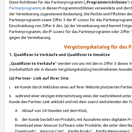
Diese Richtlinien für das Partnerprogramm („
Programmrichtlinien
“)
Partnerprogramm
; in diesen Programmrichtlinien verwendete und durch
der Vereinbarung zugewiesene Bedeutung. Die Rechte und Pflichten de
Partnerprogramm sowie Ziffer 3 der IP-Lizenz für das Partnerprogram
Einschränkung von Ziffer 6 Abs. (a) der Vereinbarung wird hiermit Fol
Partnerprogramm, die IP-Lizenz für das Partnerprogramm oder Ziffer 1
gegen die Vereinbarung.
Vergütungskatalog für das 
1. Qualifizierte Verkäufe und Qualifizierte Umsätze
„
Qualifizierte Verkäufe
“ werden von uns mit den in Ziffer 3 diese
(vorbehaltlich der in diesem Vergütungskatalog beschriebenen Ausnah
(a) Partner- Link auf Ihrer Site
:
i. ein Kunde durch Anklicken eines auf Ihrer Website platzierten Part
ii. während einer einzigen Internetsitzung eines der nachstehend unter (i)
Kunde den Partner-Link anklickt und mit dem zuerst eintretenden der f
A. Ablauf von 24 Stunden seit dem Klick,
B. der Kunde bestellt ein Produkt, mit Ausnahme eines digitalen P
Download einer Amazon Software oder Produkte, die unter dem N
Downloads“, „Amazon Coin“, „Kindle Books“, „Kindle Newspapers“, „