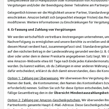
(beispielsweise durch Manipulation oder Kombination von Attributions-
Vergütungen und/oder der Beendigung deiner Teilnahme am Partnerp
Gelegentlich können wir die Möglichkeit unserer Partner, Standardv
einschränken. Amazon behält sich (ungeachtet etwaiger Fristen) das Re
modifizieren. Weitere Informationen zu Einschränkungen für Vergütung
6. Erfassung und Zahlung von Vergütungen
Wir werden wirtschaftlich vertretbare Anstrengungen unternehmen, um 
Nachverfolgung zu ermöglichen und unsere Berichte zu erstellen und di
diesem Monat verdient hast, zusammengefasst sind. Standardvergütung
auf den nächsten Betrag in der Landeswährung gerundet werden (z. B. C
über oder unter dem in deiner Preiskarte angegebenen Satz liegt. Wir
eine Amazon-Webseite etwa 60 Tage nach Ende jedes Kalendermonats, i
wurden. Du kannst wählen, ob du Zahlungen in einer anderen Währung
dafür entscheidest, erklärst du dich damit einverstanden, dass die K
Option 1: Zahlung per Überweisung.
Wir überweisen Ihre Vergütung dir
Namen der Bank, die Kontonummer, den Namen des Kontoinhabers bzw. a
erforderlich) nennen. Sollten Sie sich für diese Option entscheiden, be
fällige Gesamtbetrag den in der
Übersicht Mindestauszahlungsbet
Option 2: Zahlung per Amazon-Geschenkgutschein.
Wir übersenden Ihne
Partnerkonto genannte Haupt-E-Mail-Adresse. Diese Geschenkgutschei