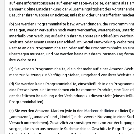
auf eine Informationsseite auf einer Amazon-Website, der nicht als Part
Bannern); ohne Einschränkung der Allgemeingültigkeit des Vorstehende
Besucher Ihrer Website unsichtbar, unlesbar oder unentzifferbar mache
(b) Sie werden Programminhalte bzw. Anwendungen, die Programminhalt
anzeigen, weder verkaufen noch weiterverkaufen, weitergeben, unterli
innerhalb von Werbung außerhalb Ihrer Website (einschließlich Werbun
Website oder einem Dienst (einschließlich Social Networking-Website
Rechte an den Programminhalten oder auf die Programminhalte an eine a
übertragen müssten, und Sie werden keine mit Ihrem Partner-Tag formati
Ihre Website ist.
(c) Sie werden Programminhalte, die nicht mehr auf einer Amazon-Websit
mehr zur Nutzung zur Verfügung stehen, umgehend von Ihrer Website e
(d) Sie werden keine Programminhalte, einschließlich in den Programmin
eine Person bzw. ein Unternehmen ein bestimmtes Produkt, eine Dienstle
geschäftlichen Beziehung oder Verbindung zu diesen steht (einschließli
Programminhalten).
(e) Sie werden Amazon-Marken (wie in den
Markenrichtlinien
definiert) 
„ammazon“, „amaozn“ und „kindel“) nicht zwecks Nutzung in einer Suc
Versuch unternehmen). Zusätzlich zu sonstigen Amazon zur Verfügung 
sorgen, dass von uns benannte Suchmaschinen Geschützte Begriffe (wie 