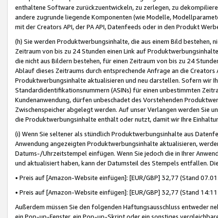
enthaltene Software zurückzuentwickeln, zu zerlegen, zu dekompilier
andere zugrunde liegende Komponenten (wie Modelle, Modellparameter
mit der Creators API, der PA API, Datenfeeds oder in den Produkt Werb
(h) Sie werden Produktwerbungsinhalte, die aus einem Bild bestehen, ni
Zeitraum von bis zu 24 Stunden einen Link auf Produktwerbungsinhalte
die nicht aus Bildern bestehen, für einen Zeitraum von bis zu 24 Stund
Ablauf dieses Zeitraums durch entsprechende Anfrage an die Creators 
Produktwerbungsinhalte aktualisieren und neu darstellen. Sofern wir Ih
Standardidentifikationsnummern (ASINs) für einen unbestimmten Zeitra
Kundenanwendung, dürfen unbeschadet des Vorstehenden Produktwerbu
Zwischenspeicher abgelegt werden. Auf unser Verlangen werden Sie un
die Produktwerbungsinhalte enthält oder nutzt, damit wir Ihre Einhalt
(i) Wenn Sie seltener als stündlich Produktwerbungsinhalte aus Datenfe
Anwendung angezeigten Produktwerbungsinhalte aktualisieren, werden 
Datums-/Uhrzeitstempel einfügen. Wenn Sie jedoch die in Ihrer Anwe
und aktualisiert haben, kann der Datumsteil des Stempels entfallen. Dies
• Preis auf [Amazon-Website einfügen]: [EUR/GBP] 32,77 (Stand 07.01.
• Preis auf [Amazon-Website einfügen]: [EUR/GBP] 32,77 (Stand 14:11 
Außerdem müssen Sie den folgenden Haftungsausschluss entweder neb
ein Pop-up-Fenster, ein Pop-up-Skript oder ein sonstiges vergleichba