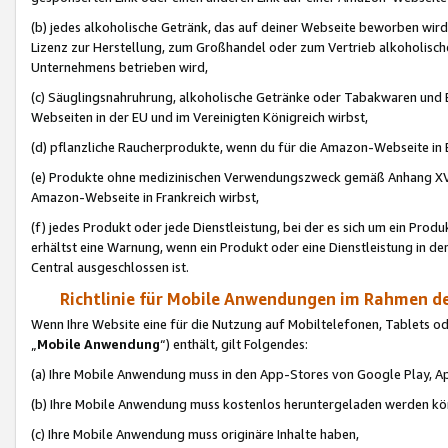
(b) jedes alkoholische Getränk, das auf deiner Webseite beworben wird
Lizenz zur Herstellung, zum Großhandel oder zum Vertrieb alkoholisch
Unternehmens betrieben wird,
(c) Säuglingsnahruhrung, alkoholische Getränke oder Tabakwaren und E
Webseiten in der EU und im Vereinigten Königreich wirbst,
(d) pflanzliche Raucherprodukte, wenn du für die Amazon-Webseite in B
(e) Produkte ohne medizinischen Verwendungszweck gemäß Anhang XVI 
Amazon-Webseite in Frankreich wirbst,
(f) jedes Produkt oder jede Dienstleistung, bei der es sich um ein Prod
erhältst eine Warnung, wenn ein Produkt oder eine Dienstleistung in de
Central ausgeschlossen ist.
Richtlinie für Mobile Anwendungen im Rahmen de
Wenn Ihre Website eine für die Nutzung auf Mobiltelefonen, Tablets 
„
Mobile Anwendung
“) enthält, gilt Folgendes:
(a) Ihre Mobile Anwendung muss in den App-Stores von Google Play, A
(b) Ihre Mobile Anwendung muss kostenlos heruntergeladen werden könn
(c) Ihre Mobile Anwendung muss originäre Inhalte haben,