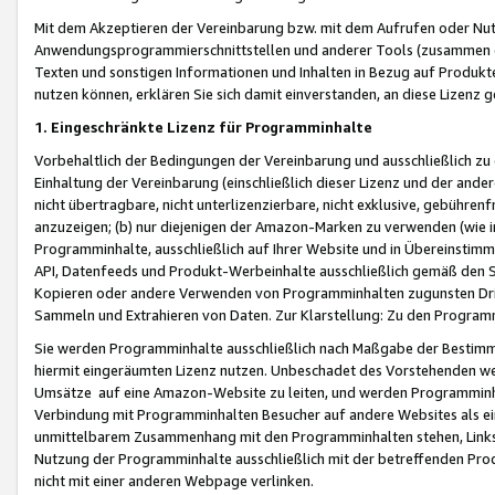
Mit dem Akzeptieren der Vereinbarung bzw. mit dem Aufrufen oder Nutz
Anwendungsprogrammierschnittstellen und anderer Tools (zusammen die
Texten und sonstigen Informationen und Inhalten in Bezug auf Produkte
nutzen können, erklären Sie sich damit einverstanden, an diese Lizenz 
1. Eingeschränkte Lizenz für Programminhalte
Vorbehaltlich der Bedingungen der Vereinbarung und ausschließlich z
Einhaltung der Vereinbarung (einschließlich dieser Lizenz und der ande
nicht übertragbare, nicht unterlizenzierbare, nicht exklusive, gebühren
anzuzeigen; (b) nur diejenigen der Amazon-Marken zu verwenden (wie in 
Programminhalte, ausschließlich auf Ihrer Website und in Übereinstimmu
API, Datenfeeds und Produkt-Werbeinhalte ausschließlich gemäß den Spe
Kopieren oder andere Verwenden von Programminhalten zugunsten Dri
Sammeln und Extrahieren von Daten. Zur Klarstellung: Zu den Program
Sie werden Programminhalte ausschließlich nach Maßgabe der Besti
hiermit eingeräumten Lizenz nutzen. Unbeschadet des Vorstehenden we
Umsätze auf eine Amazon-Website zu leiten, und werden Programminhal
Verbindung mit Programminhalten Besucher auf andere Websites als ein
unmittelbarem Zusammenhang mit den Programminhalten stehen, Links z
Nutzung der Programminhalte ausschließlich mit der betreffenden Pr
nicht mit einer anderen Webpage verlinken.