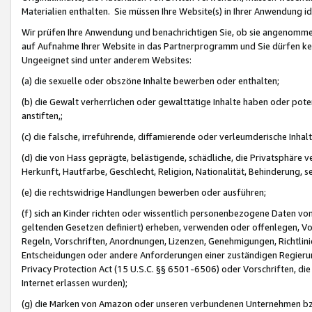
Materialien enthalten. Sie müssen Ihre Website(s) in Ihrer Anwendung ide
Wir prüfen Ihre Anwendung und benachrichtigen Sie, ob sie angenommen
auf Aufnahme Ihrer Website in das Partnerprogramm und Sie dürfen kei
Ungeeignet sind unter anderem Websites:
(a) die sexuelle oder obszöne Inhalte bewerben oder enthalten;
(b) die Gewalt verherrlichen oder gewalttätige Inhalte haben oder pot
anstiften,;
(c) die falsche, irreführende, diffamierende oder verleumderische Inha
(d) die von Hass geprägte, belästigende, schädliche, die Privatsphäre v
Herkunft, Hautfarbe, Geschlecht, Religion, Nationalität, Behinderung, 
(e) die rechtswidrige Handlungen bewerben oder ausführen;
(f) sich an Kinder richten oder wissentlich personenbezogene Daten vo
geltenden Gesetzen definiert) erheben, verwenden oder offenlegen, Vo
Regeln, Vorschriften, Anordnungen, Lizenzen, Genehmigungen, Richtlini
Entscheidungen oder andere Anforderungen einer zuständigen Regierung
Privacy Protection Act (15 U.S.C. §§ 6501-6506) oder Vorschriften, di
Internet erlassen wurden);
(g) die Marken von Amazon oder unseren verbundenen Unternehmen b