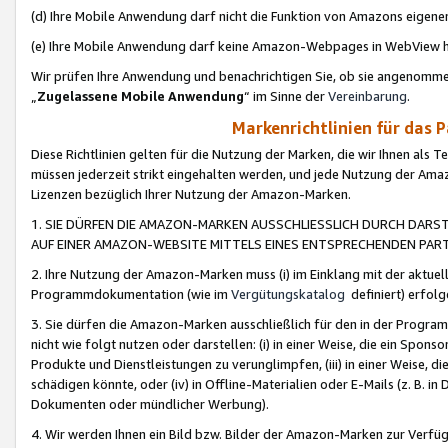
(d) Ihre Mobile Anwendung darf nicht die Funktion von Amazons eige
(e) Ihre Mobile Anwendung darf keine Amazon-Webpages in WebView 
Wir prüfen Ihre Anwendung und benachrichtigen Sie, ob sie angenomm
„
Zugelassene Mobile Anwendung
“ im Sinne der
Vereinbarung
.
Markenrichtlinien für das 
Diese Richtlinien gelten für die Nutzung der Marken, die wir Ihnen als 
müssen jederzeit strikt eingehalten werden, und jede Nutzung der Ama
Lizenzen bezüglich Ihrer Nutzung der Amazon-Marken.
1. SIE DÜRFEN DIE AMAZON-MARKEN AUSSCHLIESSLICH DURCH DARS
AUF EINER AMAZON-WEBSITE MITTELS EINES ENTSPRECHENDEN PART
2. Ihre Nutzung der Amazon-Marken muss (i) im Einklang mit der aktuells
Programmdokumentation (wie im
Vergütungskatalog
definiert) erfolg
3. Sie dürfen die Amazon-Marken ausschließlich für den in der Progr
nicht wie folgt nutzen oder darstellen: (i) in einer Weise, die ein Spo
Produkte und Dienstleistungen zu verunglimpfen, (iii) in einer Weise
schädigen könnte, oder (iv) in Offline-Materialien oder E-Mails (z. B.
Dokumenten oder mündlicher Werbung).
4. Wir werden Ihnen ein Bild bzw. Bilder der Amazon-Marken zur Verfüg