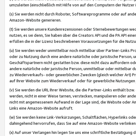
umzuleiten (einschließlich mit Hilfe von auf den Computern der Nutzer i
(s) Sie werden nicht durch Roboter, Softwareprogramme oder auf andere
Amazon-Website generieren.
(t) Sie werden unsere Kundenrezensionen oder Sternebewertungen wed
nutzen, es sei denn, Sie haben über die Creators API und die PA API e
erfüllen die in der Lizenz beschriebenen Voraussetzungen für die Nutzu
(u) Sie werden weder unmittelbar noch mittelbar über Partner-Links P
oder zu Nutzung durch eine andere natürliche oder juristische Person,
Geschäftspartnern nicht gestatten bzw. diese nicht dazu auffordern od
andere natürliche oder juristische Person, unmittelbar oder mittelbar
zu Wiederverkaufs- oder gewerblichen Zwecken (gleich welcher Art) 
auf Ihrer Website zum Wiederverkauf oder für gewerbliche Nutzungen 
(v) Sie werden die URL Ihrer Website, die die Partner-Links enthält b
werden, nicht in einer Weise tarnen, verstecken, manipulieren oder and
nicht mit angemessenem Aufwand in der Lage sind, die Website oder A
Links eine Amazon-Website aufruft.
(w) Sie werden keine Link-Verkürzungen, Schaltflächen, Hyperlinks ode
dahingehend hervorrufen, dass Sie auf eine Amazon-Website verlinken
(x) Auf unser Verlangen hin legen Sie uns eine schriftliche Bestätigung