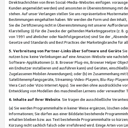
Direktnachrichten von Ihren Social-Media-Websites einfügen. vorausg
Kunden angemeldet werden) und ansonsten in Übereinstimmung mit der
stehen. Auf unser Verlangen stellen Sie uns repräsentative Mustermater
Bestimmungen eingehalten haben. Wir werden die Form und den Inhalt, di
Sie die Zertifizierung nicht in Übereinstimmung mit unserer Aufforderu
Klarstellung: (i) Für die Zwecke der geltenden Marketinggesetze (z. 
von 1991 und ähnlicher oder Nachfolgegesetze) sind Sie der „Absender“ j
Gesetze und Standards und Best Practices der Marketingbranche für 
5. Verbreitung von Partner-Links über Software und Geräte
Sie
nutzen bzw. keine Verlinkungen auf eine Amazon-Website wie nachsteh
Software-Applikationen (z. B. Browser Plug-ins, Browser Helper Objec
ein Endnutzer installieren und ausführen kann) und Geräten, einschlie
Zugelassenen Mobilen Anwendungen); oder (b) im Zusammenhang mit bzw.
Satellitenempfangsgeräte, Streaming-Video-Playern, Blu-Ray-Playern 
Viera Cast oder Vizio Internet Apps). Sie werden ohne ausdrückliche v
Entwicklung von Modellen des maschinellen Lernens oder verwandter 
6. Inhalte auf Ihrer Website
. Sie tragen die ausschließliche Verantwo
(a) Sie werden Programminhalte in keiner Weise ergänzen, löschen oder
Informationen; Sie dürfen aus einer Bilddatei bestehende Programminhal
erhalten bleiben bzw. aus Text bestehende Programminhalte so kürzen, 
Kürzung nicht sachlich falsch oder irreführend wird. Einige Arten von L