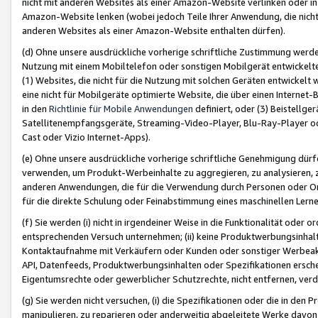
nicht mit anderen Websites als einer Amazon-Website verlinken oder i
Amazon-Website lenken (wobei jedoch Teile Ihrer Anwendung, die nich
anderen Websites als einer Amazon-Website enthalten dürfen).
(d) Ohne unsere ausdrückliche vorherige schriftliche Zustimmung werd
Nutzung mit einem Mobiltelefon oder sonstigen Mobilgerät entwickelt
(1) Websites, die nicht für die Nutzung mit solchen Geräten entwickelt
eine nicht für Mobilgeräte optimierte Website, die über einen Interne
in den
Richtlinie für Mobile Anwendungen
definiert, oder (3) Beistellge
Satellitenempfangsgeräte, Streaming-Video-Player, Blu-Ray-Player ode
Cast oder Vizio Internet-Apps).
(e) Ohne unsere ausdrückliche vorherige schriftliche Genehmigung dürfe
verwenden, um Produkt-Werbeinhalte zu aggregieren, zu analysieren, 
anderen Anwendungen, die für die Verwendung durch Personen oder Or
für die direkte Schulung oder Feinabstimmung eines maschinellen Lern
(f) Sie werden (i) nicht in irgendeiner Weise in die Funktionalität ode
entsprechenden Versuch unternehmen; (ii) keine Produktwerbungsinha
Kontaktaufnahme mit Verkäufern oder Kunden oder sonstiger Werbeaktiv
API, Datenfeeds, Produktwerbungsinhalten oder Spezifikationen erschei
Eigentumsrechte oder gewerblicher Schutzrechte, nicht entfernen, verd
(g) Sie werden nicht versuchen, (i) die Spezifikationen oder die in de
manipulieren, zu reparieren oder anderweitig abgeleitete Werke davon z