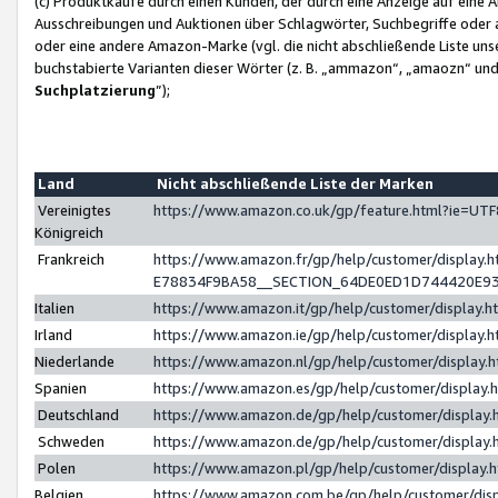
(c) Produktkäufe durch einen Kunden, der durch eine Anzeige auf eine 
Ausschreibungen und Auktionen über Schlagwörter, Suchbegriffe oder 
oder eine andere Amazon-Marke (vgl. die nicht abschließende Liste un
buchstabierte Varianten dieser Wörter (z. B. „ammazon“, „amaozn“ und „
Suchplatzierung
”);
Land
Nicht abschließende Liste der Marken
Vereinigtes
https://www.amazon.co.uk/gp/feature.html?ie=U
Königreich
Frankreich
https://www.amazon.fr/gp/help/customer/displa
E78834F9BA58__SECTION_64DE0ED1D744420E9
Italien
https://www.amazon.it/gp/help/customer/display
Irland
https://www.amazon.ie/gp/help/customer/displa
Niederlande
https://www.amazon.nl/gp/help/customer/display
Spanien
https://www.amazon.es/gp/help/customer/display
Deutschland
https://www.amazon.de/gp/help/customer/displa
Schweden
https://www.amazon.de/gp/help/customer/displa
Polen
https://www.amazon.pl/gp/help/customer/display
Belgien
https://www.amazon.com.be/gp/help/customer/d