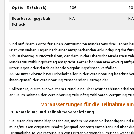
Option 3 (Scheck)
50£
50
Bearbeitungsgebühr
k.A.
k.A
Scheck
Sind auf Ihrem Konto für einen Zeitraum von mindestens drei Jahren kein
Frist von sieben Tagen nach einer entsprechenden Ankündigung die für
Schlussbetrag zurückzuhalten, der dem in der Übersicht Mindestausz
Mindestauszahlungsbetrag entspricht. Ferner können eine etwaig aufg
unterliegen oder durch geltende Verjährungsfristen verfallen.
An Sie unter Abzug bzw. Einbehalt aller in der Vereinbarung beschrieb
Ihnen gemäß der Vereinbarung zustehenden Beträge dar.
Sollten Sie, gleich aus welchem Grund, eine Überschusszahlung erhalte
an Sie im Rahmen der Vereinbarung zukünftig zahlbaren Vergütung zu 
Voraussetzungen für die Teilnahme a
1. Anmeldung und Teilnahmeberechtigung
Sie leiten den Anmeldeprozess ein, indem Sie einen vollständigen und 
muss/müssen originäre Inhalte (original content) enthalten und über d
Originalinhalte, die Materialien von Dritten verwenden, müssen wese