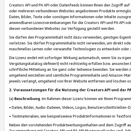
Creators API und PA API oder Datenfeeds können Ihnen den Zugriff auf D
oder mehreren verbundenen Websites angebotenen Produkte ermögliche
Daten, Bilder, Texte oder sonstigen Informationen oder Inhalte zuzugre
anwendbaren Lizenzvereinbarungen für die Creators API und PA API od
diesen verbundenen Websites zur Verfügung gestellt werden.
Sie dürfen den Programminhalt nicht dazu verwenden, geistiges Eigent
verletzen. Sie dürfen Programminhalte nicht verwenden, um direkt ode
maschinelles Lernen oder verwandte Technologien zu entwickeln oder zu
Die Lizenz endet mit sofortiger Wirkung automatisch, wenn Sie zu irg
Vergütungskatalog definiert) nicht rechtzeitig erfüllen bzw. ansonsten
schriftliche Mitteilung an Sie ganz oder teilweise beenden. Sie werden
umgehend einstellen und sämtliche Programminhalte und Amazon-Marke
jeweils verlangt, umgehend von Ihrer Website entfernen und löschen od
2. Voraussetzungen für die Nutzung der Creators API und der P
(a)
Beschreibung
. Im Rahmen dieser Lizenz können wir Ihnen Programmi
• Daten, Bilder, Audio-Dateien, Videos, Logos, Benutzerschnittstellen-
• Textmaterialien, wie beispielsweise Produktinformationen in Textfor
Neben den vorstehenden Produktwerbungsinhalten und dem Zugriff auf 
Zusammenhang mit Creators API und PA API Musterquellcodes und -bibli