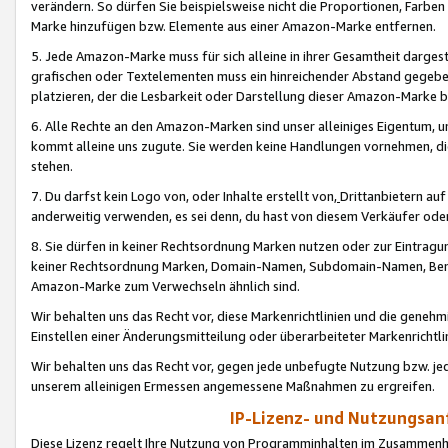
verändern. So dürfen Sie beispielsweise nicht die Proportionen, Farb
Marke hinzufügen bzw. Elemente aus einer Amazon-Marke entfernen.
5. Jede Amazon-Marke muss für sich alleine in ihrer Gesamtheit darge
grafischen oder Textelementen muss ein hinreichender Abstand gegebe
platzieren, der die Lesbarkeit oder Darstellung dieser Amazon-Marke b
6. Alle Rechte an den Amazon-Marken sind unser alleiniges Eigentum, 
kommt alleine uns zugute. Sie werden keine Handlungen vornehmen, 
stehen.
7. Du darfst kein Logo von, oder Inhalte erstellt von,
Drittanbietern au
anderweitig verwenden, es sei denn, du hast von diesem Verkäufer oder
8. Sie dürfen in keiner Rechtsordnung Marken nutzen oder zur Eintragu
keiner Rechtsordnung Marken, Domain-Namen, Subdomain-Namen, Benu
Amazon-Marke zum Verwechseln ähnlich sind.
Wir behalten uns das Recht vor, diese Markenrichtlinien und die gene
Einstellen einer Änderungsmitteilung oder überarbeiteter Markenricht
Wir behalten uns das Recht vor, gegen jede unbefugte Nutzung bzw. jede 
unserem alleinigen Ermessen angemessene Maßnahmen zu ergreifen.
IP-Lizenz- und Nutzungsan
Diese Lizenz regelt Ihre Nutzung von Programminhalten im Zusammen