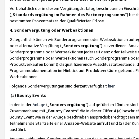
Vorbehaltlich der in diesem Vergütungskatalog beschriebenen Einschr
(„
Standardvergütung im Rahmen des Partnerprogramms
“) besc
bestimmten Prozentsatzes der Qualifizierten Erlöse.
4. Sondervergütung oder Werbeaktionen
Gelegentlich können wir Sonderprogramme oder Werbeaktionen auflegen,
oder alternative Vergütung („
Sondervergütung
”) zu verdienen. Amazo
Sonderprogramme oder Werbeaktionen jederzeit ganz oder teilweise einz
Sonderprogramme oder Werbeaktionen (auch Sonderprogramme oder We
Produktverkäufen kommt) disqualifizierende Ausschlusstatbestände, di
Programmdokumentation im Hinblick auf Produktverkäufe geltende E
Werbeaktionen.
Folgende Sondervergütungen sind derzeit verfügbar:
hier
.
(a) Bounty Events
In den in der
Anlage
(„
Sondervergütung
“) aufgeführten Ländern sind
Zusammenhang mit „
Bounty Events
“ die in dieser Ziffer 4 (a) besch
Bounty Event wie in der Anlage beschrieben anspruchsberechtigt sein mu
teilnehmende Startseite einer Amazon-Website aufruft und (2) der Kun
ausführt.
Amazon zahlt keine Sondervergütung, wenn das zugrundeliegende Boun