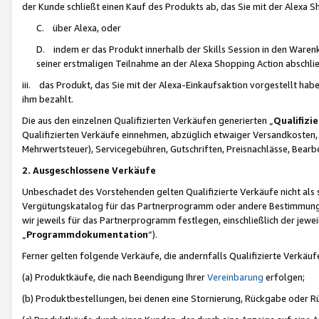
der Kunde schließt einen Kauf des Produkts ab, das Sie mit der Alexa 
C. über Alexa, oder
D. indem er das Produkt innerhalb der Skills Session in den Waren
seiner erstmaligen Teilnahme an der Alexa Shopping Action abschlie
iii. das Produkt, das Sie mit der Alexa-Einkaufsaktion vorgestellt ha
ihm bezahlt.
Die aus den einzelnen Qualifizierten Verkäufen generierten „
Qualifizi
Qualifizierten Verkäufe einnehmen, abzüglich etwaiger Versandkosten
Mehrwertsteuer), Servicegebühren, Gutschriften, Preisnachlässe, Bear
2. Ausgeschlossene Verkäufe
Unbeschadet des Vorstehenden gelten Qualifizierte Verkäufe nicht als
Vergütungskatalog für das Partnerprogramm oder andere Bestimmungen,
wir jeweils für das Partnerprogramm festlegen, einschließlich der jewe
„
Programmdokumentation
“).
Ferner gelten folgende Verkäufe, die andernfalls Qualifizierte Verkä
(a) Produktkäufe, die nach Beendigung Ihrer
Vereinbarung
erfolgen;
(b) Produktbestellungen, bei denen eine Stornierung, Rückgabe oder R