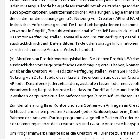
jeden Musterquellcode bzw. jede Musterbibliothek geltenden gesonder
auch Spezifikationen, Benutzerhandbücher, Anleitungen, Begleitmaterial
denen die für die ordnungsgemäße Nutzung von Creators API und PA A
technischen Anforderungen und Test- und Leistungskriterien (zusammen
verwendete Begriff „Produktwerbungsinhalte“ schließt ausdrücklich al
Lizenz zur Verfügung stellen, sowie alle von uns zur Verfügung gestel
ausdrücklich nicht auf Daten, Bilder, Texte oder sonstige Informatione
es sich nicht um eine Amazon-Website handelt.
(b) Abrufen von Produktwerbungsinhalten. Sie können Produkt-Werbein
ausdrückliche vorherige schriftliche Genehmigung erteilt haben, könn
wir über die Creators API Feeds zur Verfügung stellen. Wenn Sie Produk
Nutzung von Datenfeeds dieser Lizenz. Sie erkennen an, dass wir Creat
API oder Datenfeeds jederzeit ändern, auslaufen lassen oder neu veröffe
Verantwortung liegt, sicherzustellen, dass Ihr Zugriff auf die und Ihr
jeweiligen Zeitpunkt aktuellen Anforderungen (einschließlich dieser Liz
Zur Identifizierung Ihres Kontos und zum Stellen von Anfragen an Crea
Schlüssel und einem privaten Schlüssel (jedes Schlüsselpaar eine „Kon
Rahmen des Amazon-Partnerprogramms zugeteilte Partner-ID oder ein
Kontokennungen über den Creators API und PA API Kontoerstellungspro
Um Programmwerbeinhalte über die Creators API Dienste zu erhalten, m