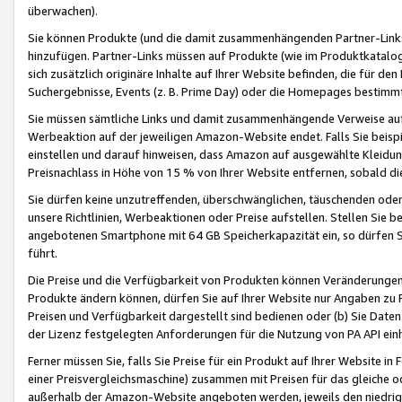
überwachen).
Sie können Produkte (und die damit zusammenhängenden Partner-Links)
hinzufügen. Partner-Links müssen auf Produkte (wie im Produktkatalog de
sich zusätzlich originäre Inhalte auf Ihrer Website befinden, die für 
Suchergebnisse, Events (z. B. Prime Day) oder die Homepages bestimmte
Sie müssen sämtliche Links und damit zusammenhängende Verweise auf z
Werbeaktion auf der jeweiligen Amazon-Website endet. Falls Sie beisp
einstellen und darauf hinweisen, dass Amazon auf ausgewählte Kleidun
Preisnachlass in Höhe von 15 % von Ihrer Website entfernen, sobald di
Sie dürfen keine unzutreffenden, überschwänglichen, täuschenden od
unsere Richtlinien, Werbeaktionen oder Preise aufstellen. Stellen Sie 
angebotenen Smartphone mit 64 GB Speicherkapazität ein, so dürfen S
führt.
Die Preise und die Verfügbarkeit von Produkten können Veränderungen 
Produkte ändern können, dürfen Sie auf Ihrer Website nur Angaben zu P
Preisen und Verfügbarkeit dargestellt sind bedienen oder (b) Sie Daten
der Lizenz festgelegten Anforderungen für die Nutzung von PA API einh
Ferner müssen Sie, falls Sie Preise für ein Produkt auf Ihrer Website in 
einer Preisvergleichsmaschine) zusammen mit Preisen für das gleiche o
außerhalb der Amazon-Website angeboten werden, jeweils den niedrigst