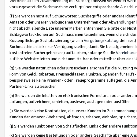
Werbeinhalte im Zusammenhang mit Suchergebnissen verwendet werden,
vorausgesetzt die Suchmaschine verfügt über entsprechende Ausschlu
(f) Sie werden nicht auf Schlagwörter, Suchbegriffe oder andere Ident
Amazon oder unseren verbundenen Unternehmen oder Abwandlungen bzw
nicht abschließende Liste unserer Marken entnehmen Sie bitte der Nich
Schlagwortauktionen auf Suchmaschinen teilnehmen, wenn die sich da
Kostenpflichtige Suchplatzierung (wie im
Vergütungskatalog
definiert
Suchmaschinen Links zur Verfügung stellen, damit Sie bei allgemeinen I
kostenfreien Suchergebnissen) auftauchen, solange Sie die
Vereinbaru
auf Ihre Website leiten und nicht unmittelbar oder mittelbar über eine
(g) Sie werden natürlichen oder juristischen Personen für die Nutzung 
Form von Geld, Rabatten, Preisnachlässen, Punkten, Spenden für Hilfs
beispielsweise keine Prämien- oder Treueprogramme auflegen, die Anrei
Partner-Links zu besuchen.
(h) Sie werden die Inhalte von elektronischen Formularen oder anderem M
abfangen, aufzeichnen, umleiten, auslesen, auslegen oder ausfüllen.
(i) Sie werden keine Kontodaten, die unsere Kunden im Zusammenhang 
Kunden der Amazon-Websites), abfragen, erheben, einholen, speichern,
(j) Sie werden Funktionen von Schaltflächen, Links oder andere Funkti
(k) Sie werden keine Bestellungen oder andere Geschäfte über eine Ama