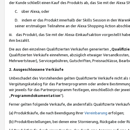
der Kunde schließt einen Kauf des Produkts ab, das Sie mit der Alexa 
C. über Alexa, oder
D. indem er das Produkt innerhalb der Skills Session in den Waren
seiner erstmaligen Teilnahme an der Alexa Shopping Action abschlie
iii. das Produkt, das Sie mit der Alexa-Einkaufsaktion vorgestellt ha
ihm bezahlt.
Die aus den einzelnen Qualifizierten Verkäufen generierten „
Qualifizi
Qualifizierten Verkäufe einnehmen, abzüglich etwaiger Versandkosten
Mehrwertsteuer), Servicegebühren, Gutschriften, Preisnachlässe, Bear
2. Ausgeschlossene Verkäufe
Unbeschadet des Vorstehenden gelten Qualifizierte Verkäufe nicht als
Vergütungskatalog für das Partnerprogramm oder andere Bestimmungen,
wir jeweils für das Partnerprogramm festlegen, einschließlich der jewe
„
Programmdokumentation
“).
Ferner gelten folgende Verkäufe, die andernfalls Qualifizierte Verkä
(a) Produktkäufe, die nach Beendigung Ihrer
Vereinbarung
erfolgen;
(b) Produktbestellungen, bei denen eine Stornierung, Rückgabe oder R