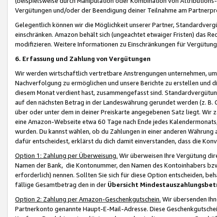
(beispielsweise durch Manipulation oder Kombination von Attributions-
Vergütungen und/oder der Beendigung deiner Teilnahme am Partnerp
Gelegentlich können wir die Möglichkeit unserer Partner, Standardv
einschränken. Amazon behält sich (ungeachtet etwaiger Fristen) das Re
modifizieren. Weitere Informationen zu Einschränkungen für Vergütung
6. Erfassung und Zahlung von Vergütungen
Wir werden wirtschaftlich vertretbare Anstrengungen unternehmen, um 
Nachverfolgung zu ermöglichen und unsere Berichte zu erstellen und di
diesem Monat verdient hast, zusammengefasst sind. Standardvergütung
auf den nächsten Betrag in der Landeswährung gerundet werden (z. B. C
über oder unter dem in deiner Preiskarte angegebenen Satz liegt. Wir
eine Amazon-Webseite etwa 60 Tage nach Ende jedes Kalendermonats, i
wurden. Du kannst wählen, ob du Zahlungen in einer anderen Währung
dafür entscheidest, erklärst du dich damit einverstanden, dass die K
Option 1: Zahlung per Überweisung.
Wir überweisen Ihre Vergütung dir
Namen der Bank, die Kontonummer, den Namen des Kontoinhabers bzw. a
erforderlich) nennen. Sollten Sie sich für diese Option entscheiden, be
fällige Gesamtbetrag den in der
Übersicht Mindestauszahlungsbet
Option 2: Zahlung per Amazon-Geschenkgutschein.
Wir übersenden Ihne
Partnerkonto genannte Haupt-E-Mail-Adresse. Diese Geschenkgutschei