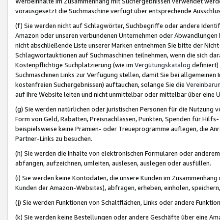
Werbeinhalte im Zusammenhang mit Suchergebnissen verwendet werden,
vorausgesetzt die Suchmaschine verfügt über entsprechende Ausschlu
(f) Sie werden nicht auf Schlagwörter, Suchbegriffe oder andere Ident
Amazon oder unseren verbundenen Unternehmen oder Abwandlungen bzw
nicht abschließende Liste unserer Marken entnehmen Sie bitte der Nich
Schlagwortauktionen auf Suchmaschinen teilnehmen, wenn die sich da
Kostenpflichtige Suchplatzierung (wie im
Vergütungskatalog
definiert
Suchmaschinen Links zur Verfügung stellen, damit Sie bei allgemeinen I
kostenfreien Suchergebnissen) auftauchen, solange Sie die
Vereinbaru
auf Ihre Website leiten und nicht unmittelbar oder mittelbar über eine
(g) Sie werden natürlichen oder juristischen Personen für die Nutzung 
Form von Geld, Rabatten, Preisnachlässen, Punkten, Spenden für Hilfs
beispielsweise keine Prämien- oder Treueprogramme auflegen, die Anrei
Partner-Links zu besuchen.
(h) Sie werden die Inhalte von elektronischen Formularen oder anderem M
abfangen, aufzeichnen, umleiten, auslesen, auslegen oder ausfüllen.
(i) Sie werden keine Kontodaten, die unsere Kunden im Zusammenhang 
Kunden der Amazon-Websites), abfragen, erheben, einholen, speichern,
(j) Sie werden Funktionen von Schaltflächen, Links oder andere Funkti
(k) Sie werden keine Bestellungen oder andere Geschäfte über eine Ama