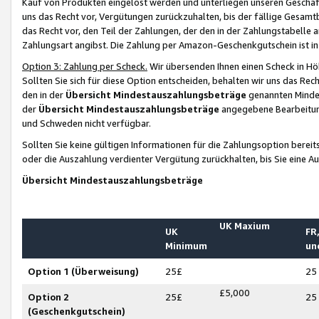
Kauf von Produkten eingelöst werden und unterliegen unseren Geschäf
uns das Recht vor, Vergütungen zurückzuhalten, bis der fällige Gesamt
das Recht vor, den Teil der Zahlungen, der den in der Zahlungstabelle 
Zahlungsart angibst. Die Zahlung per Amazon-Geschenkgutschein ist in
Option 3: Zahlung per Scheck.
Wir übersenden Ihnen einen Scheck in Höh
Sollten Sie sich für diese Option entscheiden, behalten wir uns das Rec
den in der
Übersicht Mindestauszahlungsbeträge
genannten Mindest
der
Übersicht Mindestauszahlungsbeträge
angegebene Bearbeitung
und Schweden nicht verfügbar.
Sollten Sie keine gültigen Informationen für die Zahlungsoption bereit
oder die Auszahlung verdienter Vergütung zurückhalten, bis Sie eine A
Übersicht Mindestauszahlungsbeträge
UK Maxium
UK
FR,
Minimum
un
Option 1 (Überweisung)
25£
25
£5,000
Option 2
25£
25
(Geschenkgutschein)