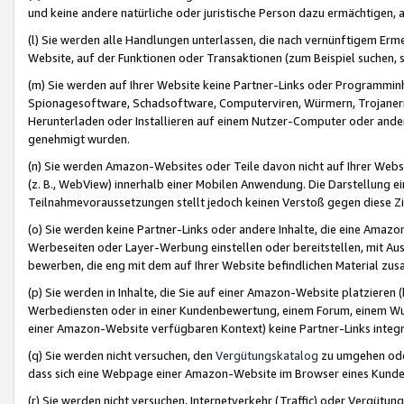
und keine andere natürliche oder juristische Person dazu ermächtigen, a
(l) Sie werden alle Handlungen unterlassen, die nach vernünftigem Erme
Website, auf der Funktionen oder Transaktionen (zum Beispiel suchen, s
(m) Sie werden auf Ihrer Website keine Partner-Links oder Programmin
Spionagesoftware, Schadsoftware, Computerviren, Würmern, Trojaner
Herunterladen oder Installieren auf einem Nutzer-Computer oder ande
genehmigt wurden.
(n) Sie werden Amazon-Websites oder Teile davon nicht auf Ihrer Websi
(z. B., WebView) innerhalb einer Mobilen Anwendung. Die Darstellung ein
Teilnahmevoraussetzungen stellt jedoch keinen Verstoß gegen diese Zif
(o) Sie werden keine Partner-Links oder andere Inhalte, die eine Am
Werbeseiten oder Layer-Werbung einstellen oder bereitstellen, mit Au
bewerben, die eng mit dem auf Ihrer Website befindlichen Material z
(p) Sie werden in Inhalte, die Sie auf einer Amazon-Website platzier
Werbediensten oder in einer Kundenbewertung, einem Forum, einem Wun
einer Amazon-Website verfügbaren Kontext) keine Partner-Links integr
(q) Sie werden nicht versuchen, den
Vergütungskatalog
zu umgehen oder
dass sich eine Webpage einer Amazon-Website im Browser eines Kunden 
(r) Sie werden nicht versuchen, Internetverkehr (Traffic) oder Vergü