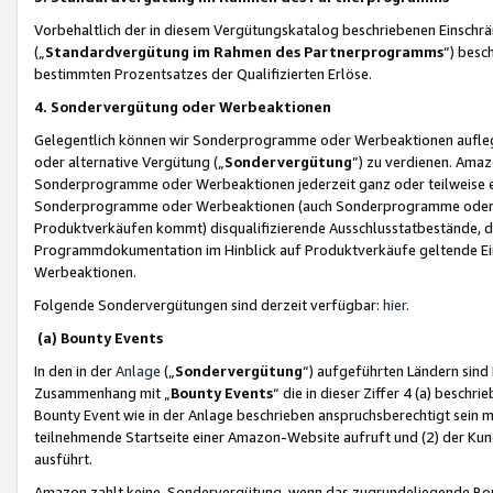
Vorbehaltlich der in diesem Vergütungskatalog beschriebenen Einschr
(„
Standardvergütung im Rahmen des Partnerprogramms
“) besc
bestimmten Prozentsatzes der Qualifizierten Erlöse.
4. Sondervergütung oder Werbeaktionen
Gelegentlich können wir Sonderprogramme oder Werbeaktionen auflegen,
oder alternative Vergütung („
Sondervergütung
”) zu verdienen. Amazo
Sonderprogramme oder Werbeaktionen jederzeit ganz oder teilweise einz
Sonderprogramme oder Werbeaktionen (auch Sonderprogramme oder We
Produktverkäufen kommt) disqualifizierende Ausschlusstatbestände, di
Programmdokumentation im Hinblick auf Produktverkäufe geltende E
Werbeaktionen.
Folgende Sondervergütungen sind derzeit verfügbar:
hier
.
(a) Bounty Events
In den in der
Anlage
(„
Sondervergütung
“) aufgeführten Ländern sind
Zusammenhang mit „
Bounty Events
“ die in dieser Ziffer 4 (a) besch
Bounty Event wie in der Anlage beschrieben anspruchsberechtigt sein mu
teilnehmende Startseite einer Amazon-Website aufruft und (2) der Kun
ausführt.
Amazon zahlt keine Sondervergütung, wenn das zugrundeliegende Boun