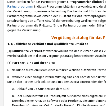
Diese Richtlinien für das Partnerprogramm („
Programmrichtlinien
“)
Partnerprogramm
; in diesen Programmrichtlinien verwendete und durch
der Vereinbarung zugewiesene Bedeutung. Die Rechte und Pflichten de
Partnerprogramm sowie Ziffer 3 der IP-Lizenz für das Partnerprogram
Einschränkung von Ziffer 6 Abs. (a) der Vereinbarung wird hiermit Fol
Partnerprogramm, die IP-Lizenz für das Partnerprogramm oder Ziffer 1
gegen die Vereinbarung.
Vergütungskatalog für das 
1. Qualifizierte Verkäufe und Qualifizierte Umsätze
„
Qualifizierte Verkäufe
“ werden von uns mit den in Ziffer 3 diese
(vorbehaltlich der in diesem Vergütungskatalog beschriebenen Ausnah
(a) Partner- Link auf Ihrer Site
:
i. ein Kunde durch Anklicken eines auf Ihrer Website platzierten Part
ii. während einer einzigen Internetsitzung eines der nachstehend unter (i)
Kunde den Partner-Link anklickt und mit dem zuerst eintretenden der f
A. Ablauf von 24 Stunden seit dem Klick,
B. der Kunde bestellt ein Produkt, mit Ausnahme eines digitalen P
Download einer Amazon Software oder Produkte, die unter dem N
Downloads“, „Amazon Coin“, „Kindle Books“, „Kindle Newspapers“, „