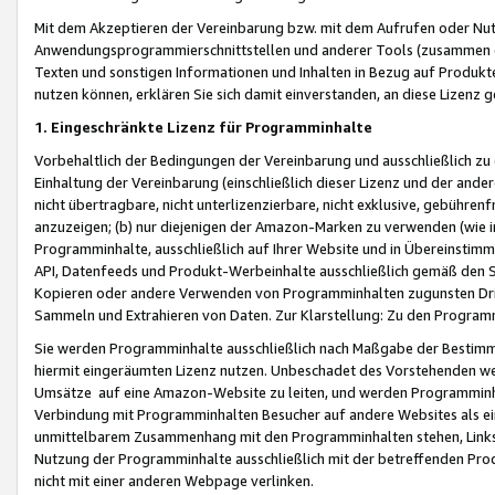
Mit dem Akzeptieren der Vereinbarung bzw. mit dem Aufrufen oder Nutz
Anwendungsprogrammierschnittstellen und anderer Tools (zusammen die
Texten und sonstigen Informationen und Inhalten in Bezug auf Produkte
nutzen können, erklären Sie sich damit einverstanden, an diese Lizenz 
1. Eingeschränkte Lizenz für Programminhalte
Vorbehaltlich der Bedingungen der Vereinbarung und ausschließlich z
Einhaltung der Vereinbarung (einschließlich dieser Lizenz und der ande
nicht übertragbare, nicht unterlizenzierbare, nicht exklusive, gebühren
anzuzeigen; (b) nur diejenigen der Amazon-Marken zu verwenden (wie in 
Programminhalte, ausschließlich auf Ihrer Website und in Übereinstimmu
API, Datenfeeds und Produkt-Werbeinhalte ausschließlich gemäß den Spe
Kopieren oder andere Verwenden von Programminhalten zugunsten Dri
Sammeln und Extrahieren von Daten. Zur Klarstellung: Zu den Program
Sie werden Programminhalte ausschließlich nach Maßgabe der Besti
hiermit eingeräumten Lizenz nutzen. Unbeschadet des Vorstehenden we
Umsätze auf eine Amazon-Website zu leiten, und werden Programminhal
Verbindung mit Programminhalten Besucher auf andere Websites als ein
unmittelbarem Zusammenhang mit den Programminhalten stehen, Links z
Nutzung der Programminhalte ausschließlich mit der betreffenden Pr
nicht mit einer anderen Webpage verlinken.