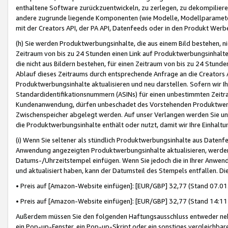
enthaltene Software zurückzuentwickeln, zu zerlegen, zu dekompilier
andere zugrunde liegende Komponenten (wie Modelle, Modellparameter
mit der Creators API, der PA API, Datenfeeds oder in den Produkt Werb
(h) Sie werden Produktwerbungsinhalte, die aus einem Bild bestehen, ni
Zeitraum von bis zu 24 Stunden einen Link auf Produktwerbungsinhalte
die nicht aus Bildern bestehen, für einen Zeitraum von bis zu 24 Stund
Ablauf dieses Zeitraums durch entsprechende Anfrage an die Creators 
Produktwerbungsinhalte aktualisieren und neu darstellen. Sofern wir Ih
Standardidentifikationsnummern (ASINs) für einen unbestimmten Zeitra
Kundenanwendung, dürfen unbeschadet des Vorstehenden Produktwerbu
Zwischenspeicher abgelegt werden. Auf unser Verlangen werden Sie un
die Produktwerbungsinhalte enthält oder nutzt, damit wir Ihre Einhalt
(i) Wenn Sie seltener als stündlich Produktwerbungsinhalte aus Datenfe
Anwendung angezeigten Produktwerbungsinhalte aktualisieren, werden 
Datums-/Uhrzeitstempel einfügen. Wenn Sie jedoch die in Ihrer Anwe
und aktualisiert haben, kann der Datumsteil des Stempels entfallen. Dies
• Preis auf [Amazon-Website einfügen]: [EUR/GBP] 32,77 (Stand 07.01.
• Preis auf [Amazon-Website einfügen]: [EUR/GBP] 32,77 (Stand 14:11 
Außerdem müssen Sie den folgenden Haftungsausschluss entweder neb
ein Pop-up-Fenster, ein Pop-up-Skript oder ein sonstiges vergleichba