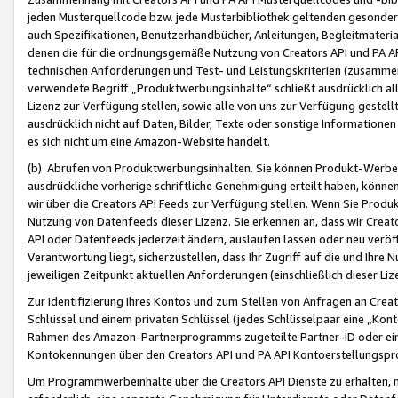
jeden Musterquellcode bzw. jede Musterbibliothek geltenden gesonder
auch Spezifikationen, Benutzerhandbücher, Anleitungen, Begleitmaterial
denen die für die ordnungsgemäße Nutzung von Creators API und PA A
technischen Anforderungen und Test- und Leistungskriterien (zusammen
verwendete Begriff „Produktwerbungsinhalte“ schließt ausdrücklich al
Lizenz zur Verfügung stellen, sowie alle von uns zur Verfügung gestel
ausdrücklich nicht auf Daten, Bilder, Texte oder sonstige Informatione
es sich nicht um eine Amazon-Website handelt.
(b) Abrufen von Produktwerbungsinhalten. Sie können Produkt-Werbein
ausdrückliche vorherige schriftliche Genehmigung erteilt haben, könn
wir über die Creators API Feeds zur Verfügung stellen. Wenn Sie Produk
Nutzung von Datenfeeds dieser Lizenz. Sie erkennen an, dass wir Creat
API oder Datenfeeds jederzeit ändern, auslaufen lassen oder neu veröffe
Verantwortung liegt, sicherzustellen, dass Ihr Zugriff auf die und Ihr
jeweiligen Zeitpunkt aktuellen Anforderungen (einschließlich dieser Liz
Zur Identifizierung Ihres Kontos und zum Stellen von Anfragen an Crea
Schlüssel und einem privaten Schlüssel (jedes Schlüsselpaar eine „Kon
Rahmen des Amazon-Partnerprogramms zugeteilte Partner-ID oder ein
Kontokennungen über den Creators API und PA API Kontoerstellungspro
Um Programmwerbeinhalte über die Creators API Dienste zu erhalten, m