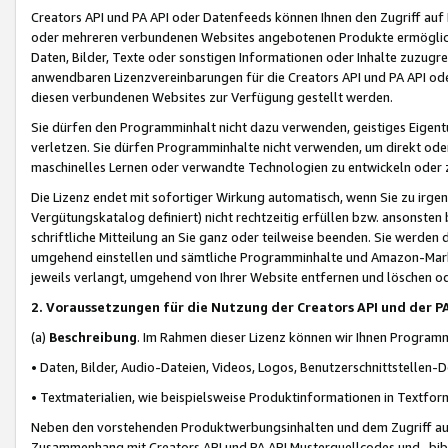
Creators API und PA API oder Datenfeeds können Ihnen den Zugriff auf D
oder mehreren verbundenen Websites angebotenen Produkte ermögliche
Daten, Bilder, Texte oder sonstigen Informationen oder Inhalte zuzugre
anwendbaren Lizenzvereinbarungen für die Creators API und PA API od
diesen verbundenen Websites zur Verfügung gestellt werden.
Sie dürfen den Programminhalt nicht dazu verwenden, geistiges Eigent
verletzen. Sie dürfen Programminhalte nicht verwenden, um direkt ode
maschinelles Lernen oder verwandte Technologien zu entwickeln oder zu
Die Lizenz endet mit sofortiger Wirkung automatisch, wenn Sie zu irg
Vergütungskatalog definiert) nicht rechtzeitig erfüllen bzw. ansonsten
schriftliche Mitteilung an Sie ganz oder teilweise beenden. Sie werden
umgehend einstellen und sämtliche Programminhalte und Amazon-Marke
jeweils verlangt, umgehend von Ihrer Website entfernen und löschen od
2. Voraussetzungen für die Nutzung der Creators API und der P
(a)
Beschreibung
. Im Rahmen dieser Lizenz können wir Ihnen Programmi
• Daten, Bilder, Audio-Dateien, Videos, Logos, Benutzerschnittstellen-
• Textmaterialien, wie beispielsweise Produktinformationen in Textfor
Neben den vorstehenden Produktwerbungsinhalten und dem Zugriff auf 
Zusammenhang mit Creators API und PA API Musterquellcodes und -bibli