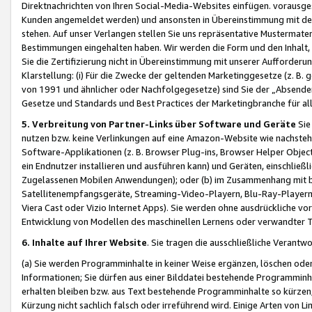
Direktnachrichten von Ihren Social-Media-Websites einfügen. vorausg
Kunden angemeldet werden) und ansonsten in Übereinstimmung mit der
stehen. Auf unser Verlangen stellen Sie uns repräsentative Mustermater
Bestimmungen eingehalten haben. Wir werden die Form und den Inhalt, di
Sie die Zertifizierung nicht in Übereinstimmung mit unserer Aufforderu
Klarstellung: (i) Für die Zwecke der geltenden Marketinggesetze (z. 
von 1991 und ähnlicher oder Nachfolgegesetze) sind Sie der „Absender“ j
Gesetze und Standards und Best Practices der Marketingbranche für 
5. Verbreitung von Partner-Links über Software und Geräte
Sie
nutzen bzw. keine Verlinkungen auf eine Amazon-Website wie nachsteh
Software-Applikationen (z. B. Browser Plug-ins, Browser Helper Objec
ein Endnutzer installieren und ausführen kann) und Geräten, einschlie
Zugelassenen Mobilen Anwendungen); oder (b) im Zusammenhang mit bzw.
Satellitenempfangsgeräte, Streaming-Video-Playern, Blu-Ray-Playern 
Viera Cast oder Vizio Internet Apps). Sie werden ohne ausdrückliche v
Entwicklung von Modellen des maschinellen Lernens oder verwandter 
6. Inhalte auf Ihrer Website
. Sie tragen die ausschließliche Verantwo
(a) Sie werden Programminhalte in keiner Weise ergänzen, löschen oder
Informationen; Sie dürfen aus einer Bilddatei bestehende Programminhal
erhalten bleiben bzw. aus Text bestehende Programminhalte so kürzen, 
Kürzung nicht sachlich falsch oder irreführend wird. Einige Arten von L