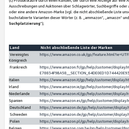
(c) Produktkäufe durch einen Kunden, der durch eine Anzeige auf eine 
Ausschreibungen und Auktionen über Schlagwörter, Suchbegriffe oder 
oder eine andere Amazon-Marke (vgl. die nicht abschließende Liste un
buchstabierte Varianten dieser Wörter (z. B. „ammazon“, „amaozn“ und „
Suchplatzierung
”);
Land
Nicht abschließende Liste der Marken
Vereinigtes
https://www.amazon.co.uk/gp/feature.html?ie=U
Königreich
Frankreich
https://www.amazon.fr/gp/help/customer/displa
E78834F9BA58__SECTION_64DE0ED1D744420E9
Italien
https://www.amazon.it/gp/help/customer/display
Irland
https://www.amazon.ie/gp/help/customer/displa
Niederlande
https://www.amazon.nl/gp/help/customer/display
Spanien
https://www.amazon.es/gp/help/customer/display
Deutschland
https://www.amazon.de/gp/help/customer/displa
Schweden
https://www.amazon.de/gp/help/customer/displa
Polen
https://www.amazon.pl/gp/help/customer/display
Belgien
https://www.amazon.com.be/gp/help/customer/d