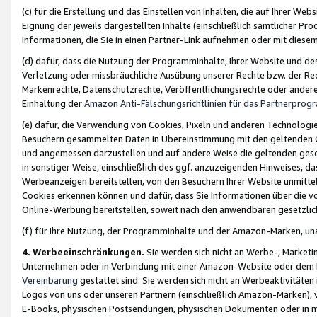
(c) für die Erstellung und das Einstellen von Inhalten, die auf Ihrer We
Eignung der jeweils dargestellten Inhalte (einschließlich sämtlicher 
Informationen, die Sie in einen Partner-Link aufnehmen oder mit diese
(d) dafür, dass die Nutzung der Programminhalte, Ihrer Website und des 
Verletzung oder missbräuchliche Ausübung unserer Rechte bzw. der Recht
Markenrechte, Datenschutzrechte, Veröffentlichungsrechte oder anderer
Einhaltung der
Amazon Anti-Fälschungsrichtlinien für das Partnerpro
(e) dafür, die Verwendung von Cookies, Pixeln und anderen Technologien
Besuchern gesammelten Daten in Übereinstimmung mit den geltenden Ge
und angemessen darzustellen und auf andere Weise die geltenden geset
in sonstiger Weise, einschließlich des ggf. anzuzeigenden Hinweises, d
Werbeanzeigen bereitstellen, von den Besuchern Ihrer Website unmitte
Cookies erkennen können und dafür, dass Sie Informationen über die v
Online-Werbung bereitstellen, soweit nach den anwendbaren gesetzlic
(f) für Ihre Nutzung, der Programminhalte und der Amazon-Marken, u
4. Werbeeinschränkungen.
Sie werden sich nicht an Werbe-, Market
Unternehmen oder in Verbindung mit einer Amazon-Website oder dem Pa
Vereinbarung
gestattet sind. Sie werden sich nicht an Werbeaktivitäten
Logos von uns oder unseren Partnern (einschließlich Amazon-Marken), 
E-Books, physischen Postsendungen, physischen Dokumenten oder in 