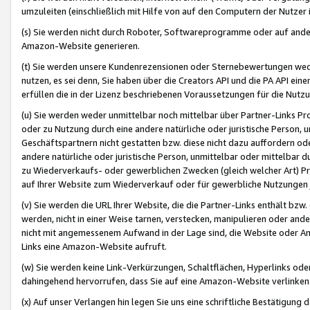
umzuleiten (einschließlich mit Hilfe von auf den Computern der Nutzer i
(s) Sie werden nicht durch Roboter, Softwareprogramme oder auf andere
Amazon-Website generieren.
(t) Sie werden unsere Kundenrezensionen oder Sternebewertungen wed
nutzen, es sei denn, Sie haben über die Creators API und die PA API e
erfüllen die in der Lizenz beschriebenen Voraussetzungen für die Nutzu
(u) Sie werden weder unmittelbar noch mittelbar über Partner-Links P
oder zu Nutzung durch eine andere natürliche oder juristische Person,
Geschäftspartnern nicht gestatten bzw. diese nicht dazu auffordern od
andere natürliche oder juristische Person, unmittelbar oder mittelbar
zu Wiederverkaufs- oder gewerblichen Zwecken (gleich welcher Art) 
auf Ihrer Website zum Wiederverkauf oder für gewerbliche Nutzungen 
(v) Sie werden die URL Ihrer Website, die die Partner-Links enthält b
werden, nicht in einer Weise tarnen, verstecken, manipulieren oder and
nicht mit angemessenem Aufwand in der Lage sind, die Website oder A
Links eine Amazon-Website aufruft.
(w) Sie werden keine Link-Verkürzungen, Schaltflächen, Hyperlinks ode
dahingehend hervorrufen, dass Sie auf eine Amazon-Website verlinken
(x) Auf unser Verlangen hin legen Sie uns eine schriftliche Bestätigung