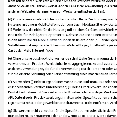
nicht mit anderen Websites als einer Amazon-Website verlinken oder i
Amazon-Website lenken (wobei jedoch Teile Ihrer Anwendung, die nich
anderen Websites als einer Amazon-Website enthalten dürfen).
(d) Ohne unsere ausdrückliche vorherige schriftliche Zustimmung werd
Nutzung mit einem Mobiltelefon oder sonstigen Mobilgerät entwickelt
(1) Websites, die nicht für die Nutzung mit solchen Geräten entwickelt
eine nicht für Mobilgeräte optimierte Website, die über einen Interne
in den
Richtlinie für Mobile Anwendungen
definiert, oder (3) Beistellge
Satellitenempfangsgeräte, Streaming-Video-Player, Blu-Ray-Player ode
Cast oder Vizio Internet-Apps).
(e) Ohne unsere ausdrückliche vorherige schriftliche Genehmigung dürfe
verwenden, um Produkt-Werbeinhalte zu aggregieren, zu analysieren, 
anderen Anwendungen, die für die Verwendung durch Personen oder Or
für die direkte Schulung oder Feinabstimmung eines maschinellen Lern
(f) Sie werden (i) nicht in irgendeiner Weise in die Funktionalität ode
entsprechenden Versuch unternehmen; (ii) keine Produktwerbungsinha
Kontaktaufnahme mit Verkäufern oder Kunden oder sonstiger Werbeaktiv
API, Datenfeeds, Produktwerbungsinhalten oder Spezifikationen erschei
Eigentumsrechte oder gewerblicher Schutzrechte, nicht entfernen, verd
(g) Sie werden nicht versuchen, (i) die Spezifikationen oder die in de
manipulieren, zu reparieren oder anderweitig abgeleitete Werke davon z