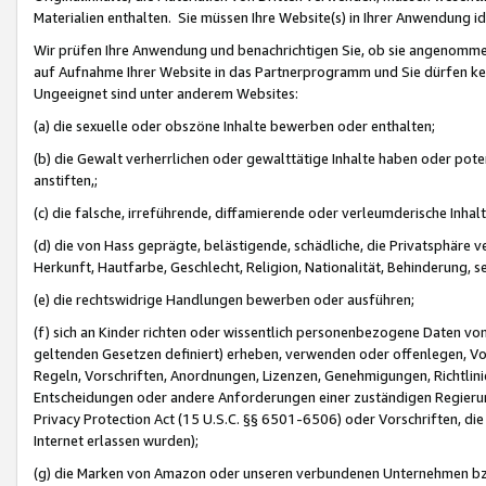
Materialien enthalten. Sie müssen Ihre Website(s) in Ihrer Anwendung ide
Wir prüfen Ihre Anwendung und benachrichtigen Sie, ob sie angenommen
auf Aufnahme Ihrer Website in das Partnerprogramm und Sie dürfen kei
Ungeeignet sind unter anderem Websites:
(a) die sexuelle oder obszöne Inhalte bewerben oder enthalten;
(b) die Gewalt verherrlichen oder gewalttätige Inhalte haben oder pot
anstiften,;
(c) die falsche, irreführende, diffamierende oder verleumderische Inha
(d) die von Hass geprägte, belästigende, schädliche, die Privatsphäre v
Herkunft, Hautfarbe, Geschlecht, Religion, Nationalität, Behinderung, 
(e) die rechtswidrige Handlungen bewerben oder ausführen;
(f) sich an Kinder richten oder wissentlich personenbezogene Daten vo
geltenden Gesetzen definiert) erheben, verwenden oder offenlegen, Vo
Regeln, Vorschriften, Anordnungen, Lizenzen, Genehmigungen, Richtlini
Entscheidungen oder andere Anforderungen einer zuständigen Regierung
Privacy Protection Act (15 U.S.C. §§ 6501-6506) oder Vorschriften, di
Internet erlassen wurden);
(g) die Marken von Amazon oder unseren verbundenen Unternehmen b