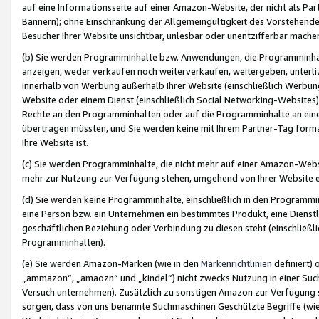
auf eine Informationsseite auf einer Amazon-Website, der nicht als Part
Bannern); ohne Einschränkung der Allgemeingültigkeit des Vorstehende
Besucher Ihrer Website unsichtbar, unlesbar oder unentzifferbar mache
(b) Sie werden Programminhalte bzw. Anwendungen, die Programminhalt
anzeigen, weder verkaufen noch weiterverkaufen, weitergeben, unterli
innerhalb von Werbung außerhalb Ihrer Website (einschließlich Werbun
Website oder einem Dienst (einschließlich Social Networking-Website
Rechte an den Programminhalten oder auf die Programminhalte an eine a
übertragen müssten, und Sie werden keine mit Ihrem Partner-Tag formati
Ihre Website ist.
(c) Sie werden Programminhalte, die nicht mehr auf einer Amazon-Websit
mehr zur Nutzung zur Verfügung stehen, umgehend von Ihrer Website e
(d) Sie werden keine Programminhalte, einschließlich in den Programmin
eine Person bzw. ein Unternehmen ein bestimmtes Produkt, eine Dienstle
geschäftlichen Beziehung oder Verbindung zu diesen steht (einschließli
Programminhalten).
(e) Sie werden Amazon-Marken (wie in den
Markenrichtlinien
definiert) 
„ammazon“, „amaozn“ und „kindel“) nicht zwecks Nutzung in einer Suc
Versuch unternehmen). Zusätzlich zu sonstigen Amazon zur Verfügung 
sorgen, dass von uns benannte Suchmaschinen Geschützte Begriffe (wie 