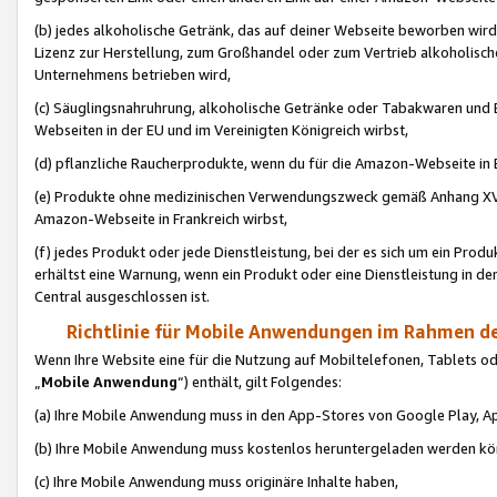
(b) jedes alkoholische Getränk, das auf deiner Webseite beworben wird
Lizenz zur Herstellung, zum Großhandel oder zum Vertrieb alkoholisch
Unternehmens betrieben wird,
(c) Säuglingsnahruhrung, alkoholische Getränke oder Tabakwaren und E
Webseiten in der EU und im Vereinigten Königreich wirbst,
(d) pflanzliche Raucherprodukte, wenn du für die Amazon-Webseite in B
(e) Produkte ohne medizinischen Verwendungszweck gemäß Anhang XVI 
Amazon-Webseite in Frankreich wirbst,
(f) jedes Produkt oder jede Dienstleistung, bei der es sich um ein Prod
erhältst eine Warnung, wenn ein Produkt oder eine Dienstleistung in de
Central ausgeschlossen ist.
Richtlinie für Mobile Anwendungen im Rahmen de
Wenn Ihre Website eine für die Nutzung auf Mobiltelefonen, Tablets 
„
Mobile Anwendung
“) enthält, gilt Folgendes:
(a) Ihre Mobile Anwendung muss in den App-Stores von Google Play, A
(b) Ihre Mobile Anwendung muss kostenlos heruntergeladen werden könn
(c) Ihre Mobile Anwendung muss originäre Inhalte haben,