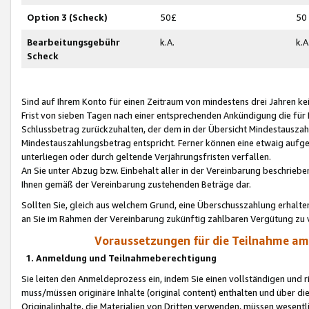
Option 3 (Scheck)
50£
50
Bearbeitungsgebühr
k.A.
k.A
Scheck
Sind auf Ihrem Konto für einen Zeitraum von mindestens drei Jahren kein
Frist von sieben Tagen nach einer entsprechenden Ankündigung die für
Schlussbetrag zurückzuhalten, der dem in der Übersicht Mindestausz
Mindestauszahlungsbetrag entspricht. Ferner können eine etwaig aufg
unterliegen oder durch geltende Verjährungsfristen verfallen.
An Sie unter Abzug bzw. Einbehalt aller in der Vereinbarung beschrieb
Ihnen gemäß der Vereinbarung zustehenden Beträge dar.
Sollten Sie, gleich aus welchem Grund, eine Überschusszahlung erhalte
an Sie im Rahmen der Vereinbarung zukünftig zahlbaren Vergütung zu 
Voraussetzungen für die Teilnahme a
1. Anmeldung und Teilnahmeberechtigung
Sie leiten den Anmeldeprozess ein, indem Sie einen vollständigen und 
muss/müssen originäre Inhalte (original content) enthalten und über d
Originalinhalte, die Materialien von Dritten verwenden, müssen wese