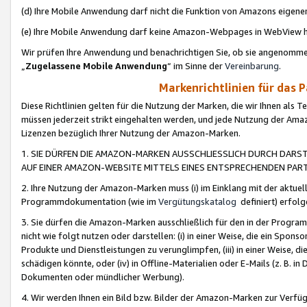
(d) Ihre Mobile Anwendung darf nicht die Funktion von Amazons eige
(e) Ihre Mobile Anwendung darf keine Amazon-Webpages in WebView 
Wir prüfen Ihre Anwendung und benachrichtigen Sie, ob sie angenomm
„
Zugelassene Mobile Anwendung
“ im Sinne der
Vereinbarung
.
Markenrichtlinien für das 
Diese Richtlinien gelten für die Nutzung der Marken, die wir Ihnen als 
müssen jederzeit strikt eingehalten werden, und jede Nutzung der Ama
Lizenzen bezüglich Ihrer Nutzung der Amazon-Marken.
1. SIE DÜRFEN DIE AMAZON-MARKEN AUSSCHLIESSLICH DURCH DARS
AUF EINER AMAZON-WEBSITE MITTELS EINES ENTSPRECHENDEN PART
2. Ihre Nutzung der Amazon-Marken muss (i) im Einklang mit der aktuells
Programmdokumentation (wie im
Vergütungskatalog
definiert) erfolg
3. Sie dürfen die Amazon-Marken ausschließlich für den in der Progr
nicht wie folgt nutzen oder darstellen: (i) in einer Weise, die ein Spo
Produkte und Dienstleistungen zu verunglimpfen, (iii) in einer Weise
schädigen könnte, oder (iv) in Offline-Materialien oder E-Mails (z. B.
Dokumenten oder mündlicher Werbung).
4. Wir werden Ihnen ein Bild bzw. Bilder der Amazon-Marken zur Verfüg