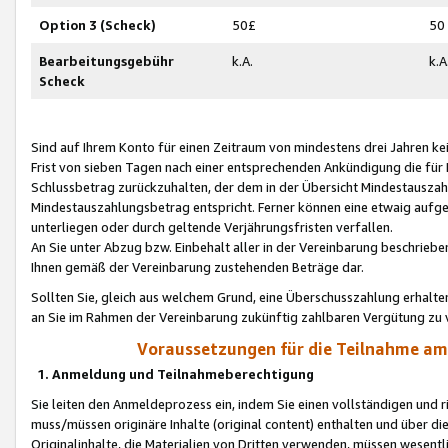
Option 3 (Scheck)
50£
50
Bearbeitungsgebühr
k.A.
k.A
Scheck
Sind auf Ihrem Konto für einen Zeitraum von mindestens drei Jahren kein
Frist von sieben Tagen nach einer entsprechenden Ankündigung die für
Schlussbetrag zurückzuhalten, der dem in der Übersicht Mindestausz
Mindestauszahlungsbetrag entspricht. Ferner können eine etwaig aufg
unterliegen oder durch geltende Verjährungsfristen verfallen.
An Sie unter Abzug bzw. Einbehalt aller in der Vereinbarung beschrieb
Ihnen gemäß der Vereinbarung zustehenden Beträge dar.
Sollten Sie, gleich aus welchem Grund, eine Überschusszahlung erhalte
an Sie im Rahmen der Vereinbarung zukünftig zahlbaren Vergütung zu 
Voraussetzungen für die Teilnahme a
1. Anmeldung und Teilnahmeberechtigung
Sie leiten den Anmeldeprozess ein, indem Sie einen vollständigen und 
muss/müssen originäre Inhalte (original content) enthalten und über d
Originalinhalte, die Materialien von Dritten verwenden, müssen wese