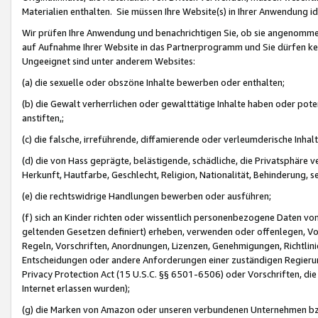
Materialien enthalten. Sie müssen Ihre Website(s) in Ihrer Anwendung ide
Wir prüfen Ihre Anwendung und benachrichtigen Sie, ob sie angenommen
auf Aufnahme Ihrer Website in das Partnerprogramm und Sie dürfen kei
Ungeeignet sind unter anderem Websites:
(a) die sexuelle oder obszöne Inhalte bewerben oder enthalten;
(b) die Gewalt verherrlichen oder gewalttätige Inhalte haben oder pot
anstiften,;
(c) die falsche, irreführende, diffamierende oder verleumderische Inha
(d) die von Hass geprägte, belästigende, schädliche, die Privatsphäre v
Herkunft, Hautfarbe, Geschlecht, Religion, Nationalität, Behinderung, 
(e) die rechtswidrige Handlungen bewerben oder ausführen;
(f) sich an Kinder richten oder wissentlich personenbezogene Daten vo
geltenden Gesetzen definiert) erheben, verwenden oder offenlegen, Vo
Regeln, Vorschriften, Anordnungen, Lizenzen, Genehmigungen, Richtlini
Entscheidungen oder andere Anforderungen einer zuständigen Regierung
Privacy Protection Act (15 U.S.C. §§ 6501-6506) oder Vorschriften, di
Internet erlassen wurden);
(g) die Marken von Amazon oder unseren verbundenen Unternehmen b