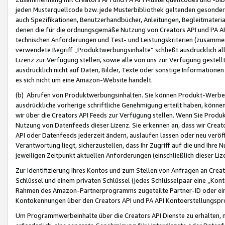
jeden Musterquellcode bzw. jede Musterbibliothek geltenden gesonder
auch Spezifikationen, Benutzerhandbücher, Anleitungen, Begleitmaterial
denen die für die ordnungsgemäße Nutzung von Creators API und PA A
technischen Anforderungen und Test- und Leistungskriterien (zusammen
verwendete Begriff „Produktwerbungsinhalte“ schließt ausdrücklich al
Lizenz zur Verfügung stellen, sowie alle von uns zur Verfügung gestel
ausdrücklich nicht auf Daten, Bilder, Texte oder sonstige Informatione
es sich nicht um eine Amazon-Website handelt.
(b) Abrufen von Produktwerbungsinhalten. Sie können Produkt-Werbein
ausdrückliche vorherige schriftliche Genehmigung erteilt haben, könn
wir über die Creators API Feeds zur Verfügung stellen. Wenn Sie Produk
Nutzung von Datenfeeds dieser Lizenz. Sie erkennen an, dass wir Creat
API oder Datenfeeds jederzeit ändern, auslaufen lassen oder neu veröffe
Verantwortung liegt, sicherzustellen, dass Ihr Zugriff auf die und Ihr
jeweiligen Zeitpunkt aktuellen Anforderungen (einschließlich dieser Liz
Zur Identifizierung Ihres Kontos und zum Stellen von Anfragen an Crea
Schlüssel und einem privaten Schlüssel (jedes Schlüsselpaar eine „Kon
Rahmen des Amazon-Partnerprogramms zugeteilte Partner-ID oder ein
Kontokennungen über den Creators API und PA API Kontoerstellungspro
Um Programmwerbeinhalte über die Creators API Dienste zu erhalten, m