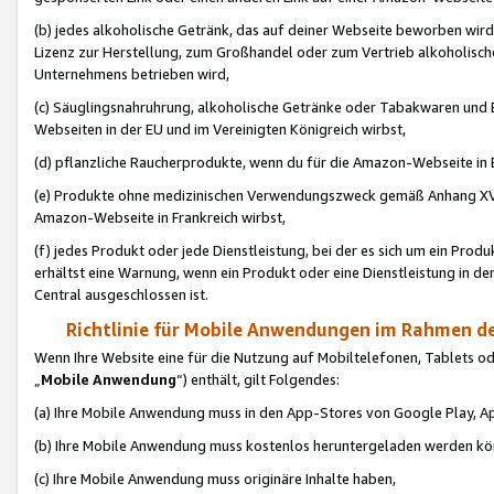
(b) jedes alkoholische Getränk, das auf deiner Webseite beworben wird
Lizenz zur Herstellung, zum Großhandel oder zum Vertrieb alkoholisch
Unternehmens betrieben wird,
(c) Säuglingsnahruhrung, alkoholische Getränke oder Tabakwaren und E
Webseiten in der EU und im Vereinigten Königreich wirbst,
(d) pflanzliche Raucherprodukte, wenn du für die Amazon-Webseite in B
(e) Produkte ohne medizinischen Verwendungszweck gemäß Anhang XVI 
Amazon-Webseite in Frankreich wirbst,
(f) jedes Produkt oder jede Dienstleistung, bei der es sich um ein Prod
erhältst eine Warnung, wenn ein Produkt oder eine Dienstleistung in de
Central ausgeschlossen ist.
Richtlinie für Mobile Anwendungen im Rahmen de
Wenn Ihre Website eine für die Nutzung auf Mobiltelefonen, Tablets 
„
Mobile Anwendung
“) enthält, gilt Folgendes:
(a) Ihre Mobile Anwendung muss in den App-Stores von Google Play, A
(b) Ihre Mobile Anwendung muss kostenlos heruntergeladen werden könn
(c) Ihre Mobile Anwendung muss originäre Inhalte haben,