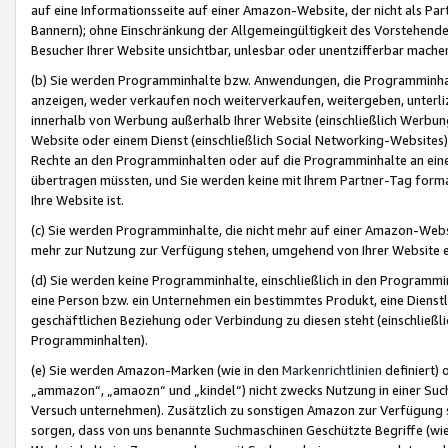
auf eine Informationsseite auf einer Amazon-Website, der nicht als Part
Bannern); ohne Einschränkung der Allgemeingültigkeit des Vorstehende
Besucher Ihrer Website unsichtbar, unlesbar oder unentzifferbar mache
(b) Sie werden Programminhalte bzw. Anwendungen, die Programminhalt
anzeigen, weder verkaufen noch weiterverkaufen, weitergeben, unterli
innerhalb von Werbung außerhalb Ihrer Website (einschließlich Werbun
Website oder einem Dienst (einschließlich Social Networking-Website
Rechte an den Programminhalten oder auf die Programminhalte an eine a
übertragen müssten, und Sie werden keine mit Ihrem Partner-Tag formati
Ihre Website ist.
(c) Sie werden Programminhalte, die nicht mehr auf einer Amazon-Websit
mehr zur Nutzung zur Verfügung stehen, umgehend von Ihrer Website e
(d) Sie werden keine Programminhalte, einschließlich in den Programmin
eine Person bzw. ein Unternehmen ein bestimmtes Produkt, eine Dienstle
geschäftlichen Beziehung oder Verbindung zu diesen steht (einschließli
Programminhalten).
(e) Sie werden Amazon-Marken (wie in den
Markenrichtlinien
definiert) 
„ammazon“, „amaozn“ und „kindel“) nicht zwecks Nutzung in einer Suc
Versuch unternehmen). Zusätzlich zu sonstigen Amazon zur Verfügung 
sorgen, dass von uns benannte Suchmaschinen Geschützte Begriffe (wie 