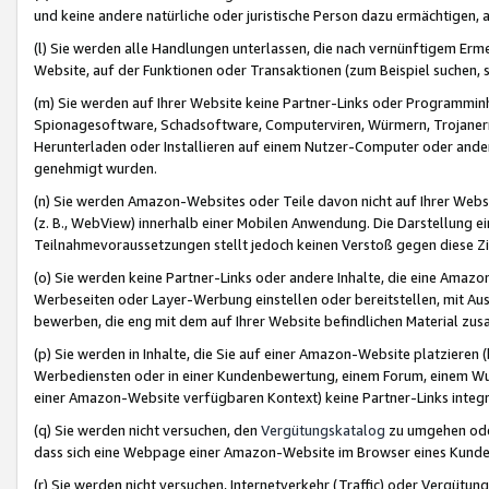
und keine andere natürliche oder juristische Person dazu ermächtigen, a
(l) Sie werden alle Handlungen unterlassen, die nach vernünftigem Erme
Website, auf der Funktionen oder Transaktionen (zum Beispiel suchen, s
(m) Sie werden auf Ihrer Website keine Partner-Links oder Programmin
Spionagesoftware, Schadsoftware, Computerviren, Würmern, Trojaner
Herunterladen oder Installieren auf einem Nutzer-Computer oder ande
genehmigt wurden.
(n) Sie werden Amazon-Websites oder Teile davon nicht auf Ihrer Websi
(z. B., WebView) innerhalb einer Mobilen Anwendung. Die Darstellung ein
Teilnahmevoraussetzungen stellt jedoch keinen Verstoß gegen diese Zif
(o) Sie werden keine Partner-Links oder andere Inhalte, die eine Am
Werbeseiten oder Layer-Werbung einstellen oder bereitstellen, mit Au
bewerben, die eng mit dem auf Ihrer Website befindlichen Material z
(p) Sie werden in Inhalte, die Sie auf einer Amazon-Website platzier
Werbediensten oder in einer Kundenbewertung, einem Forum, einem Wun
einer Amazon-Website verfügbaren Kontext) keine Partner-Links integr
(q) Sie werden nicht versuchen, den
Vergütungskatalog
zu umgehen oder
dass sich eine Webpage einer Amazon-Website im Browser eines Kunden 
(r) Sie werden nicht versuchen, Internetverkehr (Traffic) oder Vergü