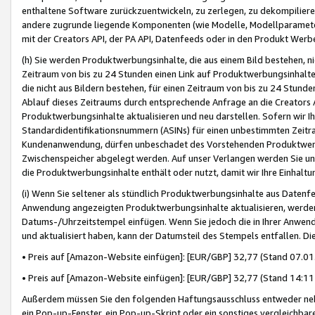
enthaltene Software zurückzuentwickeln, zu zerlegen, zu dekompilier
andere zugrunde liegende Komponenten (wie Modelle, Modellparameter
mit der Creators API, der PA API, Datenfeeds oder in den Produkt Werb
(h) Sie werden Produktwerbungsinhalte, die aus einem Bild bestehen, ni
Zeitraum von bis zu 24 Stunden einen Link auf Produktwerbungsinhalte
die nicht aus Bildern bestehen, für einen Zeitraum von bis zu 24 Stund
Ablauf dieses Zeitraums durch entsprechende Anfrage an die Creators 
Produktwerbungsinhalte aktualisieren und neu darstellen. Sofern wir Ih
Standardidentifikationsnummern (ASINs) für einen unbestimmten Zeitra
Kundenanwendung, dürfen unbeschadet des Vorstehenden Produktwerbu
Zwischenspeicher abgelegt werden. Auf unser Verlangen werden Sie un
die Produktwerbungsinhalte enthält oder nutzt, damit wir Ihre Einhalt
(i) Wenn Sie seltener als stündlich Produktwerbungsinhalte aus Datenfe
Anwendung angezeigten Produktwerbungsinhalte aktualisieren, werden 
Datums-/Uhrzeitstempel einfügen. Wenn Sie jedoch die in Ihrer Anwe
und aktualisiert haben, kann der Datumsteil des Stempels entfallen. Dies
• Preis auf [Amazon-Website einfügen]: [EUR/GBP] 32,77 (Stand 07.01.
• Preis auf [Amazon-Website einfügen]: [EUR/GBP] 32,77 (Stand 14:11 
Außerdem müssen Sie den folgenden Haftungsausschluss entweder neb
ein Pop-up-Fenster, ein Pop-up-Skript oder ein sonstiges vergleichba