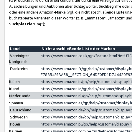
(c) Produktkäufe durch einen Kunden, der durch eine Anzeige auf eine 
Ausschreibungen und Auktionen über Schlagwörter, Suchbegriffe oder 
oder eine andere Amazon-Marke (vgl. die nicht abschließende Liste un
buchstabierte Varianten dieser Wörter (z. B. „ammazon“, „amaozn“ und „
Suchplatzierung
”);
Land
Nicht abschließende Liste der Marken
Vereinigtes
https://www.amazon.co.uk/gp/feature.html?ie=U
Königreich
Frankreich
https://www.amazon.fr/gp/help/customer/displa
E78834F9BA58__SECTION_64DE0ED1D744420E9
Italien
https://www.amazon.it/gp/help/customer/display
Irland
https://www.amazon.ie/gp/help/customer/displa
Niederlande
https://www.amazon.nl/gp/help/customer/display
Spanien
https://www.amazon.es/gp/help/customer/display
Deutschland
https://www.amazon.de/gp/help/customer/displa
Schweden
https://www.amazon.de/gp/help/customer/displa
Polen
https://www.amazon.pl/gp/help/customer/display
Belgien
https://www.amazon.com.be/gp/help/customer/d