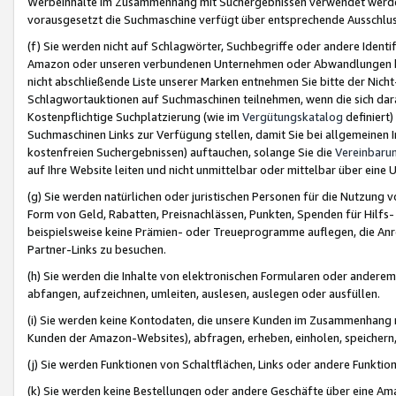
Werbeinhalte im Zusammenhang mit Suchergebnissen verwendet werden,
vorausgesetzt die Suchmaschine verfügt über entsprechende Ausschlu
(f) Sie werden nicht auf Schlagwörter, Suchbegriffe oder andere Ident
Amazon oder unseren verbundenen Unternehmen oder Abwandlungen bzw
nicht abschließende Liste unserer Marken entnehmen Sie bitte der Nich
Schlagwortauktionen auf Suchmaschinen teilnehmen, wenn die sich da
Kostenpflichtige Suchplatzierung (wie im
Vergütungskatalog
definiert
Suchmaschinen Links zur Verfügung stellen, damit Sie bei allgemeinen I
kostenfreien Suchergebnissen) auftauchen, solange Sie die
Vereinbaru
auf Ihre Website leiten und nicht unmittelbar oder mittelbar über eine
(g) Sie werden natürlichen oder juristischen Personen für die Nutzung 
Form von Geld, Rabatten, Preisnachlässen, Punkten, Spenden für Hilfs
beispielsweise keine Prämien- oder Treueprogramme auflegen, die Anrei
Partner-Links zu besuchen.
(h) Sie werden die Inhalte von elektronischen Formularen oder anderem M
abfangen, aufzeichnen, umleiten, auslesen, auslegen oder ausfüllen.
(i) Sie werden keine Kontodaten, die unsere Kunden im Zusammenhang 
Kunden der Amazon-Websites), abfragen, erheben, einholen, speichern,
(j) Sie werden Funktionen von Schaltflächen, Links oder andere Funkti
(k) Sie werden keine Bestellungen oder andere Geschäfte über eine Ama