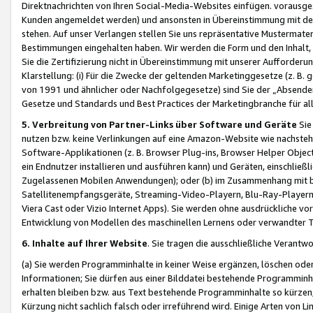
Direktnachrichten von Ihren Social-Media-Websites einfügen. vorausg
Kunden angemeldet werden) und ansonsten in Übereinstimmung mit der
stehen. Auf unser Verlangen stellen Sie uns repräsentative Mustermater
Bestimmungen eingehalten haben. Wir werden die Form und den Inhalt, di
Sie die Zertifizierung nicht in Übereinstimmung mit unserer Aufforderu
Klarstellung: (i) Für die Zwecke der geltenden Marketinggesetze (z. 
von 1991 und ähnlicher oder Nachfolgegesetze) sind Sie der „Absender“ j
Gesetze und Standards und Best Practices der Marketingbranche für 
5. Verbreitung von Partner-Links über Software und Geräte
Sie
nutzen bzw. keine Verlinkungen auf eine Amazon-Website wie nachsteh
Software-Applikationen (z. B. Browser Plug-ins, Browser Helper Objec
ein Endnutzer installieren und ausführen kann) und Geräten, einschlie
Zugelassenen Mobilen Anwendungen); oder (b) im Zusammenhang mit bzw.
Satellitenempfangsgeräte, Streaming-Video-Playern, Blu-Ray-Playern 
Viera Cast oder Vizio Internet Apps). Sie werden ohne ausdrückliche v
Entwicklung von Modellen des maschinellen Lernens oder verwandter 
6. Inhalte auf Ihrer Website
. Sie tragen die ausschließliche Verantwo
(a) Sie werden Programminhalte in keiner Weise ergänzen, löschen oder
Informationen; Sie dürfen aus einer Bilddatei bestehende Programminhal
erhalten bleiben bzw. aus Text bestehende Programminhalte so kürzen, 
Kürzung nicht sachlich falsch oder irreführend wird. Einige Arten von L