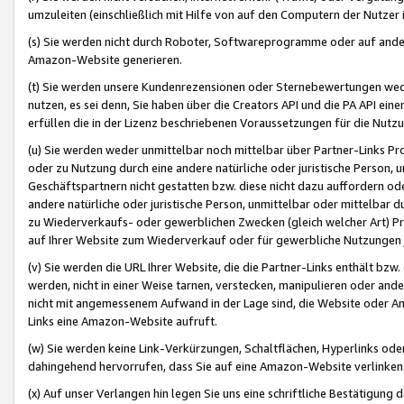
umzuleiten (einschließlich mit Hilfe von auf den Computern der Nutzer i
(s) Sie werden nicht durch Roboter, Softwareprogramme oder auf andere
Amazon-Website generieren.
(t) Sie werden unsere Kundenrezensionen oder Sternebewertungen wed
nutzen, es sei denn, Sie haben über die Creators API und die PA API e
erfüllen die in der Lizenz beschriebenen Voraussetzungen für die Nutzu
(u) Sie werden weder unmittelbar noch mittelbar über Partner-Links P
oder zu Nutzung durch eine andere natürliche oder juristische Person,
Geschäftspartnern nicht gestatten bzw. diese nicht dazu auffordern od
andere natürliche oder juristische Person, unmittelbar oder mittelbar
zu Wiederverkaufs- oder gewerblichen Zwecken (gleich welcher Art) 
auf Ihrer Website zum Wiederverkauf oder für gewerbliche Nutzungen 
(v) Sie werden die URL Ihrer Website, die die Partner-Links enthält b
werden, nicht in einer Weise tarnen, verstecken, manipulieren oder and
nicht mit angemessenem Aufwand in der Lage sind, die Website oder A
Links eine Amazon-Website aufruft.
(w) Sie werden keine Link-Verkürzungen, Schaltflächen, Hyperlinks ode
dahingehend hervorrufen, dass Sie auf eine Amazon-Website verlinken
(x) Auf unser Verlangen hin legen Sie uns eine schriftliche Bestätigung