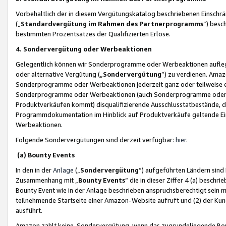
Vorbehaltlich der in diesem Vergütungskatalog beschriebenen Einschr
(„
Standardvergütung im Rahmen des Partnerprogramms
“) besc
bestimmten Prozentsatzes der Qualifizierten Erlöse.
4. Sondervergütung oder Werbeaktionen
Gelegentlich können wir Sonderprogramme oder Werbeaktionen auflegen,
oder alternative Vergütung („
Sondervergütung
”) zu verdienen. Amazo
Sonderprogramme oder Werbeaktionen jederzeit ganz oder teilweise einz
Sonderprogramme oder Werbeaktionen (auch Sonderprogramme oder We
Produktverkäufen kommt) disqualifizierende Ausschlusstatbestände, di
Programmdokumentation im Hinblick auf Produktverkäufe geltende E
Werbeaktionen.
Folgende Sondervergütungen sind derzeit verfügbar:
hier
.
(a) Bounty Events
In den in der
Anlage
(„
Sondervergütung
“) aufgeführten Ländern sind
Zusammenhang mit „
Bounty Events
“ die in dieser Ziffer 4 (a) besch
Bounty Event wie in der Anlage beschrieben anspruchsberechtigt sein mu
teilnehmende Startseite einer Amazon-Website aufruft und (2) der Kun
ausführt.
Amazon zahlt keine Sondervergütung, wenn das zugrundeliegende Boun