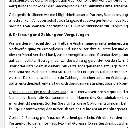
(beispielsweise durch Manipulation oder Kombination von Attributions-
Vergütungen und/oder der Beendigung deiner Teilnahme am Partnerp
Gelegentlich können wir die Möglichkeit unserer Partner, Standardv
einschränken. Amazon behält sich (ungeachtet etwaiger Fristen) das Re
modifizieren. Weitere Informationen zu Einschränkungen für Vergütung
6. Erfassung und Zahlung von Vergütungen
Wir werden wirtschaftlich vertretbare Anstrengungen unternehmen, um 
Nachverfolgung zu ermöglichen und unsere Berichte zu erstellen und di
diesem Monat verdient hast, zusammengefasst sind. Standardvergütung
auf den nächsten Betrag in der Landeswährung gerundet werden (z. B. C
über oder unter dem in deiner Preiskarte angegebenen Satz liegt. Wir
eine Amazon-Webseite etwa 60 Tage nach Ende jedes Kalendermonats, i
wurden. Du kannst wählen, ob du Zahlungen in einer anderen Währung
dafür entscheidest, erklärst du dich damit einverstanden, dass die K
Option 1: Zahlung per Überweisung.
Wir überweisen Ihre Vergütung dir
Namen der Bank, die Kontonummer, den Namen des Kontoinhabers bzw. a
erforderlich) nennen. Sollten Sie sich für diese Option entscheiden, be
fällige Gesamtbetrag den in der
Übersicht Mindestauszahlungsbet
Option 2: Zahlung per Amazon-Geschenkgutschein.
Wir übersenden Ihne
Partnerkonto genannte Haupt-E-Mail-Adresse. Diese Geschenkgutschei