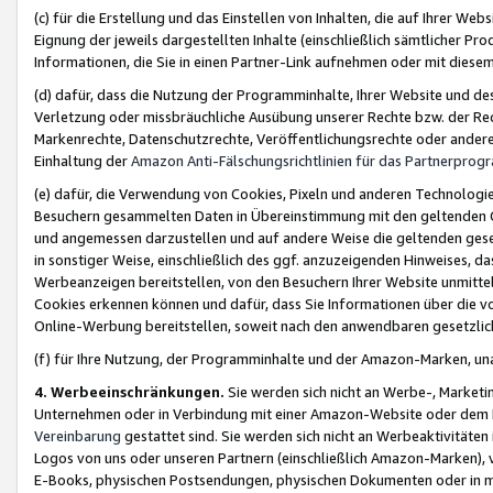
(c) für die Erstellung und das Einstellen von Inhalten, die auf Ihrer We
Eignung der jeweils dargestellten Inhalte (einschließlich sämtlicher 
Informationen, die Sie in einen Partner-Link aufnehmen oder mit diese
(d) dafür, dass die Nutzung der Programminhalte, Ihrer Website und des 
Verletzung oder missbräuchliche Ausübung unserer Rechte bzw. der Recht
Markenrechte, Datenschutzrechte, Veröffentlichungsrechte oder anderer
Einhaltung der
Amazon Anti-Fälschungsrichtlinien für das Partnerpro
(e) dafür, die Verwendung von Cookies, Pixeln und anderen Technologien
Besuchern gesammelten Daten in Übereinstimmung mit den geltenden Ge
und angemessen darzustellen und auf andere Weise die geltenden geset
in sonstiger Weise, einschließlich des ggf. anzuzeigenden Hinweises, d
Werbeanzeigen bereitstellen, von den Besuchern Ihrer Website unmitte
Cookies erkennen können und dafür, dass Sie Informationen über die v
Online-Werbung bereitstellen, soweit nach den anwendbaren gesetzlic
(f) für Ihre Nutzung, der Programminhalte und der Amazon-Marken, u
4. Werbeeinschränkungen.
Sie werden sich nicht an Werbe-, Market
Unternehmen oder in Verbindung mit einer Amazon-Website oder dem Pa
Vereinbarung
gestattet sind. Sie werden sich nicht an Werbeaktivitäten
Logos von uns oder unseren Partnern (einschließlich Amazon-Marken), 
E-Books, physischen Postsendungen, physischen Dokumenten oder in 