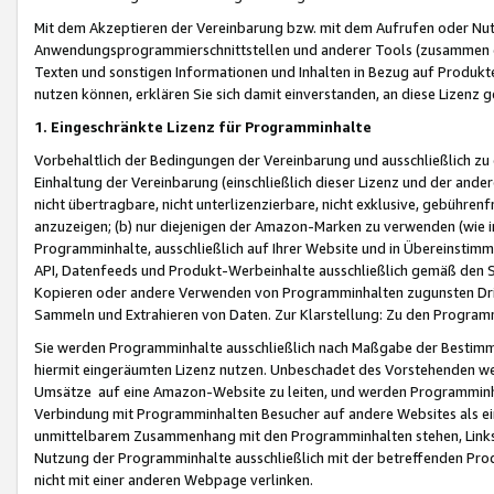
Mit dem Akzeptieren der Vereinbarung bzw. mit dem Aufrufen oder Nutz
Anwendungsprogrammierschnittstellen und anderer Tools (zusammen die
Texten und sonstigen Informationen und Inhalten in Bezug auf Produkte
nutzen können, erklären Sie sich damit einverstanden, an diese Lizenz 
1. Eingeschränkte Lizenz für Programminhalte
Vorbehaltlich der Bedingungen der Vereinbarung und ausschließlich z
Einhaltung der Vereinbarung (einschließlich dieser Lizenz und der ande
nicht übertragbare, nicht unterlizenzierbare, nicht exklusive, gebühren
anzuzeigen; (b) nur diejenigen der Amazon-Marken zu verwenden (wie in 
Programminhalte, ausschließlich auf Ihrer Website und in Übereinstimmu
API, Datenfeeds und Produkt-Werbeinhalte ausschließlich gemäß den Spe
Kopieren oder andere Verwenden von Programminhalten zugunsten Dri
Sammeln und Extrahieren von Daten. Zur Klarstellung: Zu den Program
Sie werden Programminhalte ausschließlich nach Maßgabe der Besti
hiermit eingeräumten Lizenz nutzen. Unbeschadet des Vorstehenden we
Umsätze auf eine Amazon-Website zu leiten, und werden Programminhal
Verbindung mit Programminhalten Besucher auf andere Websites als ein
unmittelbarem Zusammenhang mit den Programminhalten stehen, Links z
Nutzung der Programminhalte ausschließlich mit der betreffenden Pr
nicht mit einer anderen Webpage verlinken.