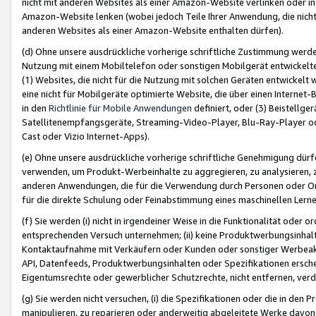
nicht mit anderen Websites als einer Amazon-Website verlinken oder i
Amazon-Website lenken (wobei jedoch Teile Ihrer Anwendung, die nich
anderen Websites als einer Amazon-Website enthalten dürfen).
(d) Ohne unsere ausdrückliche vorherige schriftliche Zustimmung werd
Nutzung mit einem Mobiltelefon oder sonstigen Mobilgerät entwickelt
(1) Websites, die nicht für die Nutzung mit solchen Geräten entwickelt
eine nicht für Mobilgeräte optimierte Website, die über einen Interne
in den
Richtlinie für Mobile Anwendungen
definiert, oder (3) Beistellge
Satellitenempfangsgeräte, Streaming-Video-Player, Blu-Ray-Player ode
Cast oder Vizio Internet-Apps).
(e) Ohne unsere ausdrückliche vorherige schriftliche Genehmigung dürfe
verwenden, um Produkt-Werbeinhalte zu aggregieren, zu analysieren, 
anderen Anwendungen, die für die Verwendung durch Personen oder Or
für die direkte Schulung oder Feinabstimmung eines maschinellen Lern
(f) Sie werden (i) nicht in irgendeiner Weise in die Funktionalität ode
entsprechenden Versuch unternehmen; (ii) keine Produktwerbungsinha
Kontaktaufnahme mit Verkäufern oder Kunden oder sonstiger Werbeaktiv
API, Datenfeeds, Produktwerbungsinhalten oder Spezifikationen erschei
Eigentumsrechte oder gewerblicher Schutzrechte, nicht entfernen, verd
(g) Sie werden nicht versuchen, (i) die Spezifikationen oder die in de
manipulieren, zu reparieren oder anderweitig abgeleitete Werke davon z