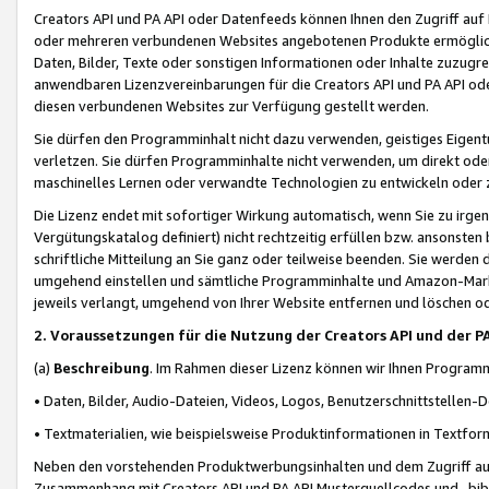
Creators API und PA API oder Datenfeeds können Ihnen den Zugriff auf D
oder mehreren verbundenen Websites angebotenen Produkte ermögliche
Daten, Bilder, Texte oder sonstigen Informationen oder Inhalte zuzugre
anwendbaren Lizenzvereinbarungen für die Creators API und PA API od
diesen verbundenen Websites zur Verfügung gestellt werden.
Sie dürfen den Programminhalt nicht dazu verwenden, geistiges Eigent
verletzen. Sie dürfen Programminhalte nicht verwenden, um direkt ode
maschinelles Lernen oder verwandte Technologien zu entwickeln oder zu
Die Lizenz endet mit sofortiger Wirkung automatisch, wenn Sie zu irg
Vergütungskatalog definiert) nicht rechtzeitig erfüllen bzw. ansonsten
schriftliche Mitteilung an Sie ganz oder teilweise beenden. Sie werden
umgehend einstellen und sämtliche Programminhalte und Amazon-Marke
jeweils verlangt, umgehend von Ihrer Website entfernen und löschen od
2. Voraussetzungen für die Nutzung der Creators API und der P
(a)
Beschreibung
. Im Rahmen dieser Lizenz können wir Ihnen Programmi
• Daten, Bilder, Audio-Dateien, Videos, Logos, Benutzerschnittstellen-
• Textmaterialien, wie beispielsweise Produktinformationen in Textfor
Neben den vorstehenden Produktwerbungsinhalten und dem Zugriff auf 
Zusammenhang mit Creators API und PA API Musterquellcodes und -bibli