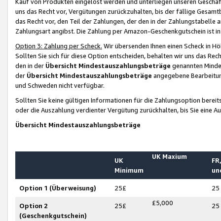
Kauf von Produkten eingelöst werden und unterliegen unseren Geschäf
uns das Recht vor, Vergütungen zurückzuhalten, bis der fällige Gesamt
das Recht vor, den Teil der Zahlungen, der den in der Zahlungstabelle 
Zahlungsart angibst. Die Zahlung per Amazon-Geschenkgutschein ist in
Option 3: Zahlung per Scheck.
Wir übersenden Ihnen einen Scheck in Höh
Sollten Sie sich für diese Option entscheiden, behalten wir uns das Rec
den in der
Übersicht Mindestauszahlungsbeträge
genannten Mindest
der
Übersicht Mindestauszahlungsbeträge
angegebene Bearbeitung
und Schweden nicht verfügbar.
Sollten Sie keine gültigen Informationen für die Zahlungsoption bereit
oder die Auszahlung verdienter Vergütung zurückhalten, bis Sie eine A
Übersicht Mindestauszahlungsbeträge
UK Maxium
UK
FR,
Minimum
un
Option 1 (Überweisung)
25£
25
£5,000
Option 2
25£
25
(Geschenkgutschein)