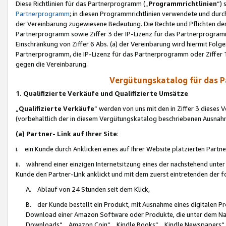
Diese Richtlinien für das Partnerprogramm („
Programmrichtlinien
“)
Partnerprogramm
; in diesen Programmrichtlinien verwendete und durch
der Vereinbarung zugewiesene Bedeutung. Die Rechte und Pflichten de
Partnerprogramm sowie Ziffer 3 der IP-Lizenz für das Partnerprogram
Einschränkung von Ziffer 6 Abs. (a) der Vereinbarung wird hiermit Fol
Partnerprogramm, die IP-Lizenz für das Partnerprogramm oder Ziffer 1
gegen die Vereinbarung.
Vergütungskatalog für das 
1. Qualifizierte Verkäufe und Qualifizierte Umsätze
„
Qualifizierte Verkäufe
“ werden von uns mit den in Ziffer 3 diese
(vorbehaltlich der in diesem Vergütungskatalog beschriebenen Ausnah
(a) Partner- Link auf Ihrer Site
:
i. ein Kunde durch Anklicken eines auf Ihrer Website platzierten Part
ii. während einer einzigen Internetsitzung eines der nachstehend unter (i)
Kunde den Partner-Link anklickt und mit dem zuerst eintretenden der f
A. Ablauf von 24 Stunden seit dem Klick,
B. der Kunde bestellt ein Produkt, mit Ausnahme eines digitalen P
Download einer Amazon Software oder Produkte, die unter dem N
Downloads“, „Amazon Coin“, „Kindle Books“, „Kindle Newspapers“, „