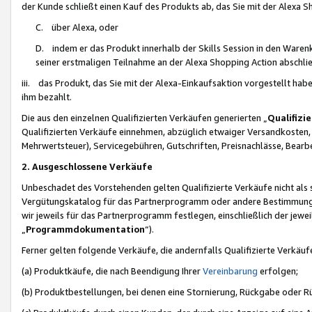
der Kunde schließt einen Kauf des Produkts ab, das Sie mit der Alexa 
C. über Alexa, oder
D. indem er das Produkt innerhalb der Skills Session in den Waren
seiner erstmaligen Teilnahme an der Alexa Shopping Action abschlie
iii. das Produkt, das Sie mit der Alexa-Einkaufsaktion vorgestellt ha
ihm bezahlt.
Die aus den einzelnen Qualifizierten Verkäufen generierten „
Qualifizi
Qualifizierten Verkäufe einnehmen, abzüglich etwaiger Versandkosten
Mehrwertsteuer), Servicegebühren, Gutschriften, Preisnachlässe, Bear
2. Ausgeschlossene Verkäufe
Unbeschadet des Vorstehenden gelten Qualifizierte Verkäufe nicht als
Vergütungskatalog für das Partnerprogramm oder andere Bestimmungen,
wir jeweils für das Partnerprogramm festlegen, einschließlich der jewe
„
Programmdokumentation
“).
Ferner gelten folgende Verkäufe, die andernfalls Qualifizierte Verkä
(a) Produktkäufe, die nach Beendigung Ihrer
Vereinbarung
erfolgen;
(b) Produktbestellungen, bei denen eine Stornierung, Rückgabe oder R