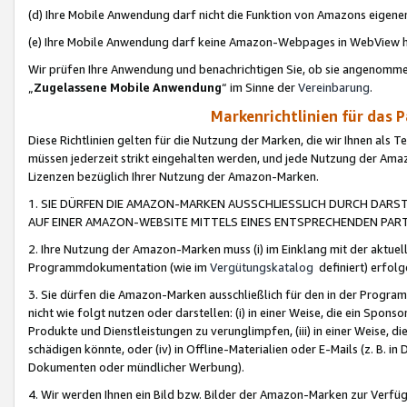
(d) Ihre Mobile Anwendung darf nicht die Funktion von Amazons eige
(e) Ihre Mobile Anwendung darf keine Amazon-Webpages in WebView 
Wir prüfen Ihre Anwendung und benachrichtigen Sie, ob sie angenomm
„
Zugelassene Mobile Anwendung
“ im Sinne der
Vereinbarung
.
Markenrichtlinien für das 
Diese Richtlinien gelten für die Nutzung der Marken, die wir Ihnen als 
müssen jederzeit strikt eingehalten werden, und jede Nutzung der Ama
Lizenzen bezüglich Ihrer Nutzung der Amazon-Marken.
1. SIE DÜRFEN DIE AMAZON-MARKEN AUSSCHLIESSLICH DURCH DARS
AUF EINER AMAZON-WEBSITE MITTELS EINES ENTSPRECHENDEN PART
2. Ihre Nutzung der Amazon-Marken muss (i) im Einklang mit der aktuells
Programmdokumentation (wie im
Vergütungskatalog
definiert) erfolg
3. Sie dürfen die Amazon-Marken ausschließlich für den in der Progr
nicht wie folgt nutzen oder darstellen: (i) in einer Weise, die ein Spo
Produkte und Dienstleistungen zu verunglimpfen, (iii) in einer Weise
schädigen könnte, oder (iv) in Offline-Materialien oder E-Mails (z. B.
Dokumenten oder mündlicher Werbung).
4. Wir werden Ihnen ein Bild bzw. Bilder der Amazon-Marken zur Verfüg