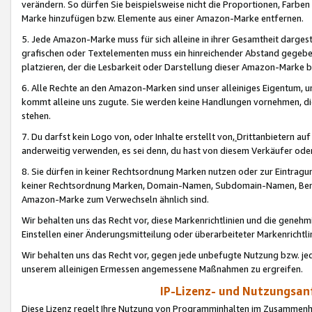
verändern. So dürfen Sie beispielsweise nicht die Proportionen, Farb
Marke hinzufügen bzw. Elemente aus einer Amazon-Marke entfernen.
5. Jede Amazon-Marke muss für sich alleine in ihrer Gesamtheit darge
grafischen oder Textelementen muss ein hinreichender Abstand gegebe
platzieren, der die Lesbarkeit oder Darstellung dieser Amazon-Marke b
6. Alle Rechte an den Amazon-Marken sind unser alleiniges Eigentum, 
kommt alleine uns zugute. Sie werden keine Handlungen vornehmen, 
stehen.
7. Du darfst kein Logo von, oder Inhalte erstellt von,
Drittanbietern au
anderweitig verwenden, es sei denn, du hast von diesem Verkäufer oder
8. Sie dürfen in keiner Rechtsordnung Marken nutzen oder zur Eintragu
keiner Rechtsordnung Marken, Domain-Namen, Subdomain-Namen, Benu
Amazon-Marke zum Verwechseln ähnlich sind.
Wir behalten uns das Recht vor, diese Markenrichtlinien und die gene
Einstellen einer Änderungsmitteilung oder überarbeiteter Markenricht
Wir behalten uns das Recht vor, gegen jede unbefugte Nutzung bzw. jede 
unserem alleinigen Ermessen angemessene Maßnahmen zu ergreifen.
IP-Lizenz- und Nutzungsan
Diese Lizenz regelt Ihre Nutzung von Programminhalten im Zusammen