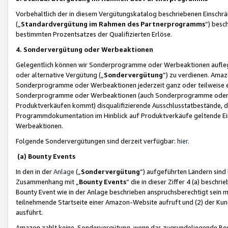
Vorbehaltlich der in diesem Vergütungskatalog beschriebenen Einschr
(„
Standardvergütung im Rahmen des Partnerprogramms
“) besc
bestimmten Prozentsatzes der Qualifizierten Erlöse.
4. Sondervergütung oder Werbeaktionen
Gelegentlich können wir Sonderprogramme oder Werbeaktionen auflegen,
oder alternative Vergütung („
Sondervergütung
”) zu verdienen. Amazo
Sonderprogramme oder Werbeaktionen jederzeit ganz oder teilweise einz
Sonderprogramme oder Werbeaktionen (auch Sonderprogramme oder We
Produktverkäufen kommt) disqualifizierende Ausschlusstatbestände, di
Programmdokumentation im Hinblick auf Produktverkäufe geltende E
Werbeaktionen.
Folgende Sondervergütungen sind derzeit verfügbar:
hier
.
(a) Bounty Events
In den in der
Anlage
(„
Sondervergütung
“) aufgeführten Ländern sind
Zusammenhang mit „
Bounty Events
“ die in dieser Ziffer 4 (a) besch
Bounty Event wie in der Anlage beschrieben anspruchsberechtigt sein mu
teilnehmende Startseite einer Amazon-Website aufruft und (2) der Kun
ausführt.
Amazon zahlt keine Sondervergütung, wenn das zugrundeliegende Boun