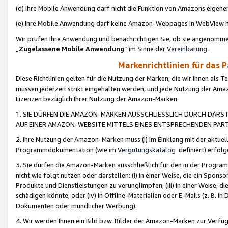
(d) Ihre Mobile Anwendung darf nicht die Funktion von Amazons eige
(e) Ihre Mobile Anwendung darf keine Amazon-Webpages in WebView 
Wir prüfen Ihre Anwendung und benachrichtigen Sie, ob sie angenomm
„
Zugelassene Mobile Anwendung
“ im Sinne der
Vereinbarung
.
Markenrichtlinien für das 
Diese Richtlinien gelten für die Nutzung der Marken, die wir Ihnen als 
müssen jederzeit strikt eingehalten werden, und jede Nutzung der Ama
Lizenzen bezüglich Ihrer Nutzung der Amazon-Marken.
1. SIE DÜRFEN DIE AMAZON-MARKEN AUSSCHLIESSLICH DURCH DARS
AUF EINER AMAZON-WEBSITE MITTELS EINES ENTSPRECHENDEN PART
2. Ihre Nutzung der Amazon-Marken muss (i) im Einklang mit der aktuells
Programmdokumentation (wie im
Vergütungskatalog
definiert) erfolg
3. Sie dürfen die Amazon-Marken ausschließlich für den in der Progr
nicht wie folgt nutzen oder darstellen: (i) in einer Weise, die ein Spo
Produkte und Dienstleistungen zu verunglimpfen, (iii) in einer Weise
schädigen könnte, oder (iv) in Offline-Materialien oder E-Mails (z. B.
Dokumenten oder mündlicher Werbung).
4. Wir werden Ihnen ein Bild bzw. Bilder der Amazon-Marken zur Verfüg