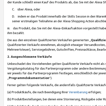
der Kunde schließt einen Kauf des Produkts ab, das Sie mit der Alexa 
C. über Alexa, oder
D. indem er das Produkt innerhalb der Skills Session in den Waren
seiner erstmaligen Teilnahme an der Alexa Shopping Action abschlie
iii. das Produkt, das Sie mit der Alexa-Einkaufsaktion vorgestellt ha
ihm bezahlt.
Die aus den einzelnen Qualifizierten Verkäufen generierten „
Qualifizi
Qualifizierten Verkäufe einnehmen, abzüglich etwaiger Versandkosten
Mehrwertsteuer), Servicegebühren, Gutschriften, Preisnachlässe, Bear
2. Ausgeschlossene Verkäufe
Unbeschadet des Vorstehenden gelten Qualifizierte Verkäufe nicht als
Vergütungskatalog für das Partnerprogramm oder andere Bestimmungen,
wir jeweils für das Partnerprogramm festlegen, einschließlich der jewe
„
Programmdokumentation
“).
Ferner gelten folgende Verkäufe, die andernfalls Qualifizierte Verkä
(a) Produktkäufe, die nach Beendigung Ihrer
Vereinbarung
erfolgen;
(b) Produktbestellungen, bei denen eine Stornierung, Rückgabe oder R