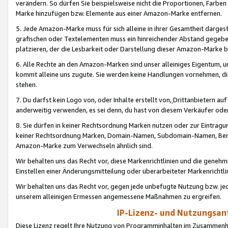
verändern. So dürfen Sie beispielsweise nicht die Proportionen, Farb
Marke hinzufügen bzw. Elemente aus einer Amazon-Marke entfernen.
5. Jede Amazon-Marke muss für sich alleine in ihrer Gesamtheit darge
grafischen oder Textelementen muss ein hinreichender Abstand gegebe
platzieren, der die Lesbarkeit oder Darstellung dieser Amazon-Marke b
6. Alle Rechte an den Amazon-Marken sind unser alleiniges Eigentum, 
kommt alleine uns zugute. Sie werden keine Handlungen vornehmen, 
stehen.
7. Du darfst kein Logo von, oder Inhalte erstellt von,
Drittanbietern au
anderweitig verwenden, es sei denn, du hast von diesem Verkäufer oder
8. Sie dürfen in keiner Rechtsordnung Marken nutzen oder zur Eintragu
keiner Rechtsordnung Marken, Domain-Namen, Subdomain-Namen, Benu
Amazon-Marke zum Verwechseln ähnlich sind.
Wir behalten uns das Recht vor, diese Markenrichtlinien und die gene
Einstellen einer Änderungsmitteilung oder überarbeiteter Markenricht
Wir behalten uns das Recht vor, gegen jede unbefugte Nutzung bzw. jede 
unserem alleinigen Ermessen angemessene Maßnahmen zu ergreifen.
IP-Lizenz- und Nutzungsan
Diese Lizenz regelt Ihre Nutzung von Programminhalten im Zusammen