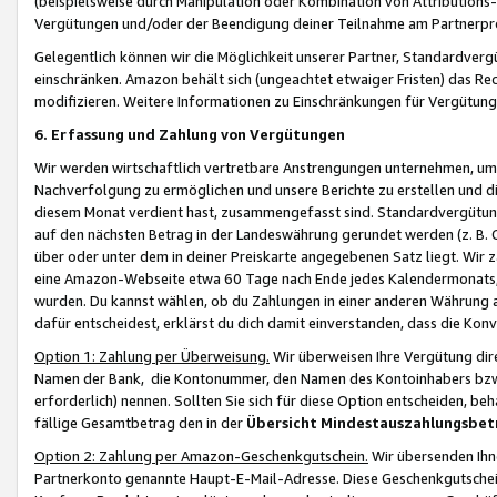
(beispielsweise durch Manipulation oder Kombination von Attributions-
Vergütungen und/oder der Beendigung deiner Teilnahme am Partnerp
Gelegentlich können wir die Möglichkeit unserer Partner, Standardv
einschränken. Amazon behält sich (ungeachtet etwaiger Fristen) das Re
modifizieren. Weitere Informationen zu Einschränkungen für Vergütung
6. Erfassung und Zahlung von Vergütungen
Wir werden wirtschaftlich vertretbare Anstrengungen unternehmen, um 
Nachverfolgung zu ermöglichen und unsere Berichte zu erstellen und di
diesem Monat verdient hast, zusammengefasst sind. Standardvergütung
auf den nächsten Betrag in der Landeswährung gerundet werden (z. B. C
über oder unter dem in deiner Preiskarte angegebenen Satz liegt. Wir
eine Amazon-Webseite etwa 60 Tage nach Ende jedes Kalendermonats, i
wurden. Du kannst wählen, ob du Zahlungen in einer anderen Währung
dafür entscheidest, erklärst du dich damit einverstanden, dass die K
Option 1: Zahlung per Überweisung.
Wir überweisen Ihre Vergütung dir
Namen der Bank, die Kontonummer, den Namen des Kontoinhabers bzw. a
erforderlich) nennen. Sollten Sie sich für diese Option entscheiden, be
fällige Gesamtbetrag den in der
Übersicht Mindestauszahlungsbet
Option 2: Zahlung per Amazon-Geschenkgutschein.
Wir übersenden Ihne
Partnerkonto genannte Haupt-E-Mail-Adresse. Diese Geschenkgutschei