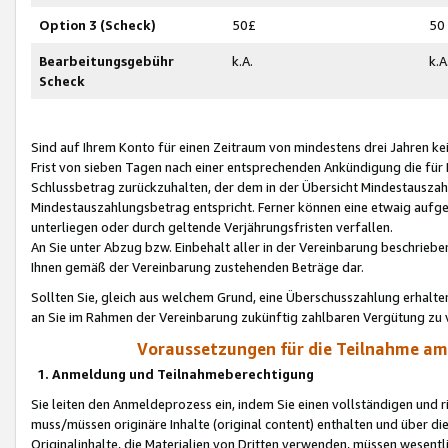
Option 3 (Scheck)
50£
50
Bearbeitungsgebühr
k.A.
k.A
Scheck
Sind auf Ihrem Konto für einen Zeitraum von mindestens drei Jahren kein
Frist von sieben Tagen nach einer entsprechenden Ankündigung die für
Schlussbetrag zurückzuhalten, der dem in der Übersicht Mindestausz
Mindestauszahlungsbetrag entspricht. Ferner können eine etwaig aufg
unterliegen oder durch geltende Verjährungsfristen verfallen.
An Sie unter Abzug bzw. Einbehalt aller in der Vereinbarung beschrieb
Ihnen gemäß der Vereinbarung zustehenden Beträge dar.
Sollten Sie, gleich aus welchem Grund, eine Überschusszahlung erhalte
an Sie im Rahmen der Vereinbarung zukünftig zahlbaren Vergütung zu 
Voraussetzungen für die Teilnahme a
1. Anmeldung und Teilnahmeberechtigung
Sie leiten den Anmeldeprozess ein, indem Sie einen vollständigen und 
muss/müssen originäre Inhalte (original content) enthalten und über d
Originalinhalte, die Materialien von Dritten verwenden, müssen wese