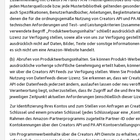
jeden Musterquellcode bzw. jede Musterbibliothek geltenden gesonder
auch Spezifikationen, Benutzerhandbücher, Anleitungen, Begleitmaterial
denen die für die ordnungsgemäße Nutzung von Creators API und PA A
technischen Anforderungen und Test- und Leistungskriterien (zusammen
verwendete Begriff „Produktwerbungsinhalte“ schließt ausdrücklich al
Lizenz zur Verfügung stellen, sowie alle von uns zur Verfügung gestel
ausdrücklich nicht auf Daten, Bilder, Texte oder sonstige Informatione
es sich nicht um eine Amazon-Website handelt.
(b) Abrufen von Produktwerbungsinhalten. Sie können Produkt-Werbein
ausdrückliche vorherige schriftliche Genehmigung erteilt haben, könn
wir über die Creators API Feeds zur Verfügung stellen. Wenn Sie Produk
Nutzung von Datenfeeds dieser Lizenz. Sie erkennen an, dass wir Creat
API oder Datenfeeds jederzeit ändern, auslaufen lassen oder neu veröffe
Verantwortung liegt, sicherzustellen, dass Ihr Zugriff auf die und Ihr
jeweiligen Zeitpunkt aktuellen Anforderungen (einschließlich dieser Liz
Zur Identifizierung Ihres Kontos und zum Stellen von Anfragen an Crea
Schlüssel und einem privaten Schlüssel (jedes Schlüsselpaar eine „Kon
Rahmen des Amazon-Partnerprogramms zugeteilte Partner-ID oder ein
Kontokennungen über den Creators API und PA API Kontoerstellungspro
Um Programmwerbeinhalte über die Creators API Dienste zu erhalten, m