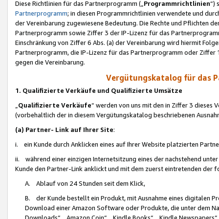
Diese Richtlinien für das Partnerprogramm („
Programmrichtlinien
“)
Partnerprogramm
; in diesen Programmrichtlinien verwendete und durch
der Vereinbarung zugewiesene Bedeutung. Die Rechte und Pflichten de
Partnerprogramm sowie Ziffer 3 der IP-Lizenz für das Partnerprogram
Einschränkung von Ziffer 6 Abs. (a) der Vereinbarung wird hiermit Fol
Partnerprogramm, die IP-Lizenz für das Partnerprogramm oder Ziffer 1
gegen die Vereinbarung.
Vergütungskatalog für das 
1. Qualifizierte Verkäufe und Qualifizierte Umsätze
„
Qualifizierte Verkäufe
“ werden von uns mit den in Ziffer 3 diese
(vorbehaltlich der in diesem Vergütungskatalog beschriebenen Ausnah
(a) Partner- Link auf Ihrer Site
:
i. ein Kunde durch Anklicken eines auf Ihrer Website platzierten Part
ii. während einer einzigen Internetsitzung eines der nachstehend unter (i)
Kunde den Partner-Link anklickt und mit dem zuerst eintretenden der f
A. Ablauf von 24 Stunden seit dem Klick,
B. der Kunde bestellt ein Produkt, mit Ausnahme eines digitalen P
Download einer Amazon Software oder Produkte, die unter dem N
Downloads“, „Amazon Coin“, „Kindle Books“, „Kindle Newspapers“, „