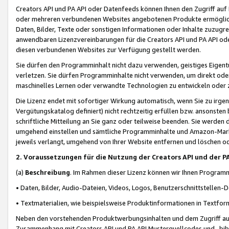
Creators API und PA API oder Datenfeeds können Ihnen den Zugriff auf D
oder mehreren verbundenen Websites angebotenen Produkte ermögliche
Daten, Bilder, Texte oder sonstigen Informationen oder Inhalte zuzugre
anwendbaren Lizenzvereinbarungen für die Creators API und PA API od
diesen verbundenen Websites zur Verfügung gestellt werden.
Sie dürfen den Programminhalt nicht dazu verwenden, geistiges Eigent
verletzen. Sie dürfen Programminhalte nicht verwenden, um direkt ode
maschinelles Lernen oder verwandte Technologien zu entwickeln oder zu
Die Lizenz endet mit sofortiger Wirkung automatisch, wenn Sie zu irg
Vergütungskatalog definiert) nicht rechtzeitig erfüllen bzw. ansonsten
schriftliche Mitteilung an Sie ganz oder teilweise beenden. Sie werden
umgehend einstellen und sämtliche Programminhalte und Amazon-Marke
jeweils verlangt, umgehend von Ihrer Website entfernen und löschen od
2. Voraussetzungen für die Nutzung der Creators API und der P
(a)
Beschreibung
. Im Rahmen dieser Lizenz können wir Ihnen Programmi
• Daten, Bilder, Audio-Dateien, Videos, Logos, Benutzerschnittstellen-
• Textmaterialien, wie beispielsweise Produktinformationen in Textfor
Neben den vorstehenden Produktwerbungsinhalten und dem Zugriff auf 
Zusammenhang mit Creators API und PA API Musterquellcodes und -bibli