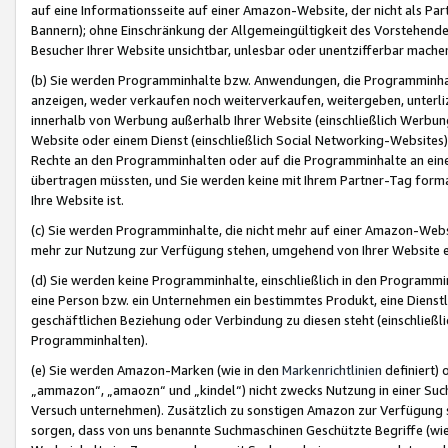
auf eine Informationsseite auf einer Amazon-Website, der nicht als Part
Bannern); ohne Einschränkung der Allgemeingültigkeit des Vorstehende
Besucher Ihrer Website unsichtbar, unlesbar oder unentzifferbar mache
(b) Sie werden Programminhalte bzw. Anwendungen, die Programminhalt
anzeigen, weder verkaufen noch weiterverkaufen, weitergeben, unterli
innerhalb von Werbung außerhalb Ihrer Website (einschließlich Werbun
Website oder einem Dienst (einschließlich Social Networking-Website
Rechte an den Programminhalten oder auf die Programminhalte an eine a
übertragen müssten, und Sie werden keine mit Ihrem Partner-Tag formati
Ihre Website ist.
(c) Sie werden Programminhalte, die nicht mehr auf einer Amazon-Websit
mehr zur Nutzung zur Verfügung stehen, umgehend von Ihrer Website e
(d) Sie werden keine Programminhalte, einschließlich in den Programmin
eine Person bzw. ein Unternehmen ein bestimmtes Produkt, eine Dienstle
geschäftlichen Beziehung oder Verbindung zu diesen steht (einschließli
Programminhalten).
(e) Sie werden Amazon-Marken (wie in den
Markenrichtlinien
definiert) 
„ammazon“, „amaozn“ und „kindel“) nicht zwecks Nutzung in einer Suc
Versuch unternehmen). Zusätzlich zu sonstigen Amazon zur Verfügung 
sorgen, dass von uns benannte Suchmaschinen Geschützte Begriffe (wie 