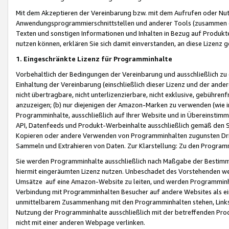
Mit dem Akzeptieren der Vereinbarung bzw. mit dem Aufrufen oder Nutz
Anwendungsprogrammierschnittstellen und anderer Tools (zusammen die
Texten und sonstigen Informationen und Inhalten in Bezug auf Produkte
nutzen können, erklären Sie sich damit einverstanden, an diese Lizenz 
1. Eingeschränkte Lizenz für Programminhalte
Vorbehaltlich der Bedingungen der Vereinbarung und ausschließlich z
Einhaltung der Vereinbarung (einschließlich dieser Lizenz und der ande
nicht übertragbare, nicht unterlizenzierbare, nicht exklusive, gebühren
anzuzeigen; (b) nur diejenigen der Amazon-Marken zu verwenden (wie in 
Programminhalte, ausschließlich auf Ihrer Website und in Übereinstimmu
API, Datenfeeds und Produkt-Werbeinhalte ausschließlich gemäß den Spe
Kopieren oder andere Verwenden von Programminhalten zugunsten Dri
Sammeln und Extrahieren von Daten. Zur Klarstellung: Zu den Program
Sie werden Programminhalte ausschließlich nach Maßgabe der Besti
hiermit eingeräumten Lizenz nutzen. Unbeschadet des Vorstehenden we
Umsätze auf eine Amazon-Website zu leiten, und werden Programminhal
Verbindung mit Programminhalten Besucher auf andere Websites als ein
unmittelbarem Zusammenhang mit den Programminhalten stehen, Links z
Nutzung der Programminhalte ausschließlich mit der betreffenden Pr
nicht mit einer anderen Webpage verlinken.