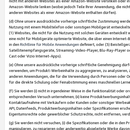
nicht mit anderen Websites als einer Amazon-Website verlinken oder i
Amazon-Website lenken (wobei jedoch Teile Ihrer Anwendung, die nich
anderen Websites als einer Amazon-Website enthalten dürfen).
(d) Ohne unsere ausdrückliche vorherige schriftliche Zustimmung werd
Nutzung mit einem Mobiltelefon oder sonstigen Mobilgerät entwickelt
(1) Websites, die nicht für die Nutzung mit solchen Geräten entwickelt
eine nicht für Mobilgeräte optimierte Website, die über einen Interne
in den
Richtlinie für Mobile Anwendungen
definiert, oder (3) Beistellge
Satellitenempfangsgeräte, Streaming-Video-Player, Blu-Ray-Player ode
Cast oder Vizio Internet-Apps).
(e) Ohne unsere ausdrückliche vorherige schriftliche Genehmigung dürfe
verwenden, um Produkt-Werbeinhalte zu aggregieren, zu analysieren, 
anderen Anwendungen, die für die Verwendung durch Personen oder Or
für die direkte Schulung oder Feinabstimmung eines maschinellen Lern
(f) Sie werden (i) nicht in irgendeiner Weise in die Funktionalität ode
entsprechenden Versuch unternehmen; (ii) keine Produktwerbungsinha
Kontaktaufnahme mit Verkäufern oder Kunden oder sonstiger Werbeaktiv
API, Datenfeeds, Produktwerbungsinhalten oder Spezifikationen erschei
Eigentumsrechte oder gewerblicher Schutzrechte, nicht entfernen, verd
(g) Sie werden nicht versuchen, (i) die Spezifikationen oder die in de
manipulieren, zu reparieren oder anderweitig abgeleitete Werke davon z