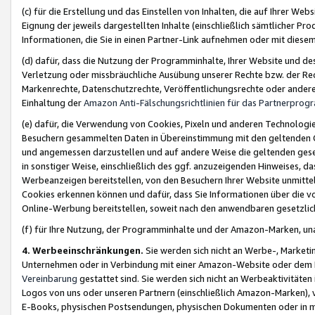
(c) für die Erstellung und das Einstellen von Inhalten, die auf Ihrer We
Eignung der jeweils dargestellten Inhalte (einschließlich sämtlicher 
Informationen, die Sie in einen Partner-Link aufnehmen oder mit diese
(d) dafür, dass die Nutzung der Programminhalte, Ihrer Website und des 
Verletzung oder missbräuchliche Ausübung unserer Rechte bzw. der Recht
Markenrechte, Datenschutzrechte, Veröffentlichungsrechte oder anderer
Einhaltung der
Amazon Anti-Fälschungsrichtlinien für das Partnerpro
(e) dafür, die Verwendung von Cookies, Pixeln und anderen Technologien
Besuchern gesammelten Daten in Übereinstimmung mit den geltenden Ge
und angemessen darzustellen und auf andere Weise die geltenden geset
in sonstiger Weise, einschließlich des ggf. anzuzeigenden Hinweises, d
Werbeanzeigen bereitstellen, von den Besuchern Ihrer Website unmitte
Cookies erkennen können und dafür, dass Sie Informationen über die v
Online-Werbung bereitstellen, soweit nach den anwendbaren gesetzlic
(f) für Ihre Nutzung, der Programminhalte und der Amazon-Marken, u
4. Werbeeinschränkungen.
Sie werden sich nicht an Werbe-, Market
Unternehmen oder in Verbindung mit einer Amazon-Website oder dem Pa
Vereinbarung
gestattet sind. Sie werden sich nicht an Werbeaktivitäten
Logos von uns oder unseren Partnern (einschließlich Amazon-Marken), 
E-Books, physischen Postsendungen, physischen Dokumenten oder in 