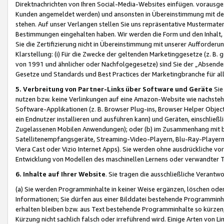
Direktnachrichten von Ihren Social-Media-Websites einfügen. vorausg
Kunden angemeldet werden) und ansonsten in Übereinstimmung mit der
stehen. Auf unser Verlangen stellen Sie uns repräsentative Mustermater
Bestimmungen eingehalten haben. Wir werden die Form und den Inhalt, di
Sie die Zertifizierung nicht in Übereinstimmung mit unserer Aufforderu
Klarstellung: (i) Für die Zwecke der geltenden Marketinggesetze (z. 
von 1991 und ähnlicher oder Nachfolgegesetze) sind Sie der „Absender“ j
Gesetze und Standards und Best Practices der Marketingbranche für 
5. Verbreitung von Partner-Links über Software und Geräte
Sie
nutzen bzw. keine Verlinkungen auf eine Amazon-Website wie nachsteh
Software-Applikationen (z. B. Browser Plug-ins, Browser Helper Objec
ein Endnutzer installieren und ausführen kann) und Geräten, einschlie
Zugelassenen Mobilen Anwendungen); oder (b) im Zusammenhang mit bzw.
Satellitenempfangsgeräte, Streaming-Video-Playern, Blu-Ray-Playern 
Viera Cast oder Vizio Internet Apps). Sie werden ohne ausdrückliche v
Entwicklung von Modellen des maschinellen Lernens oder verwandter 
6. Inhalte auf Ihrer Website
. Sie tragen die ausschließliche Verantwo
(a) Sie werden Programminhalte in keiner Weise ergänzen, löschen oder
Informationen; Sie dürfen aus einer Bilddatei bestehende Programminhal
erhalten bleiben bzw. aus Text bestehende Programminhalte so kürzen, 
Kürzung nicht sachlich falsch oder irreführend wird. Einige Arten von L