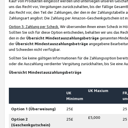
Kauf von Produkten eingelöst werden und unterliegen unseren Geschäf
uns das Recht vor, Vergütungen zurückzuhalten, bis der fällige Gesamt
das Recht vor, den Teil der Zahlungen, der den in der Zahlungstabelle 
Zahlungsart angibst. Die Zahlung per Amazon-Geschenkgutschein ist in
Option 3: Zahlung per Scheck.
Wir übersenden Ihnen einen Scheck in Höh
Sollten Sie sich für diese Option entscheiden, behalten wir uns das Rec
den in der
Übersicht Mindestauszahlungsbeträge
genannten Mindest
der
Übersicht Mindestauszahlungsbeträge
angegebene Bearbeitung
und Schweden nicht verfügbar.
Sollten Sie keine gültigen Informationen für die Zahlungsoption bereit
oder die Auszahlung verdienter Vergütung zurückhalten, bis Sie eine A
Übersicht Mindestauszahlungsbeträge
UK Maxium
UK
FR,
Minimum
un
Option 1 (Überweisung)
25£
25
£5,000
Option 2
25£
25
(Geschenkgutschein)