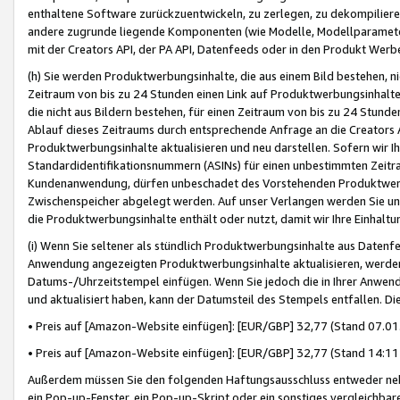
enthaltene Software zurückzuentwickeln, zu zerlegen, zu dekompilier
andere zugrunde liegende Komponenten (wie Modelle, Modellparameter
mit der Creators API, der PA API, Datenfeeds oder in den Produkt Werb
(h) Sie werden Produktwerbungsinhalte, die aus einem Bild bestehen, ni
Zeitraum von bis zu 24 Stunden einen Link auf Produktwerbungsinhalte
die nicht aus Bildern bestehen, für einen Zeitraum von bis zu 24 Stund
Ablauf dieses Zeitraums durch entsprechende Anfrage an die Creators 
Produktwerbungsinhalte aktualisieren und neu darstellen. Sofern wir Ih
Standardidentifikationsnummern (ASINs) für einen unbestimmten Zeitra
Kundenanwendung, dürfen unbeschadet des Vorstehenden Produktwerbu
Zwischenspeicher abgelegt werden. Auf unser Verlangen werden Sie un
die Produktwerbungsinhalte enthält oder nutzt, damit wir Ihre Einhalt
(i) Wenn Sie seltener als stündlich Produktwerbungsinhalte aus Datenfe
Anwendung angezeigten Produktwerbungsinhalte aktualisieren, werden 
Datums-/Uhrzeitstempel einfügen. Wenn Sie jedoch die in Ihrer Anwe
und aktualisiert haben, kann der Datumsteil des Stempels entfallen. Dies
• Preis auf [Amazon-Website einfügen]: [EUR/GBP] 32,77 (Stand 07.01.
• Preis auf [Amazon-Website einfügen]: [EUR/GBP] 32,77 (Stand 14:11 
Außerdem müssen Sie den folgenden Haftungsausschluss entweder neb
ein Pop-up-Fenster, ein Pop-up-Skript oder ein sonstiges vergleichba