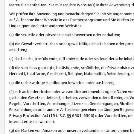
Materialien enthalten. Sie müssen Ihre Website(s) in Ihrer Anwendung ide
Wir prüfen Ihre Anwendung und benachrichtigen Sie, ob sie angenommen
auf Aufnahme Ihrer Website in das Partnerprogramm und Sie dürfen kei
Ungeeignet sind unter anderem Websites:
(a) die sexuelle oder obszöne Inhalte bewerben oder enthalten;
(b) die Gewalt verherrlichen oder gewalttätige Inhalte haben oder pot
anstiften,;
(c) die falsche, irreführende, diffamierende oder verleumderische Inha
(d) die von Hass geprägte, belästigende, schädliche, die Privatsphäre v
Herkunft, Hautfarbe, Geschlecht, Religion, Nationalität, Behinderung, 
(e) die rechtswidrige Handlungen bewerben oder ausführen;
(f) sich an Kinder richten oder wissentlich personenbezogene Daten vo
geltenden Gesetzen definiert) erheben, verwenden oder offenlegen, Vo
Regeln, Vorschriften, Anordnungen, Lizenzen, Genehmigungen, Richtlini
Entscheidungen oder andere Anforderungen einer zuständigen Regierung
Privacy Protection Act (15 U.S.C. §§ 6501-6506) oder Vorschriften, di
Internet erlassen wurden);
(g) die Marken von Amazon oder unseren verbundenen Unternehmen b