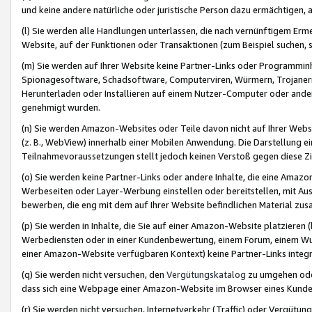
und keine andere natürliche oder juristische Person dazu ermächtigen, a
(l) Sie werden alle Handlungen unterlassen, die nach vernünftigem Erme
Website, auf der Funktionen oder Transaktionen (zum Beispiel suchen, s
(m) Sie werden auf Ihrer Website keine Partner-Links oder Programmin
Spionagesoftware, Schadsoftware, Computerviren, Würmern, Trojaner
Herunterladen oder Installieren auf einem Nutzer-Computer oder ande
genehmigt wurden.
(n) Sie werden Amazon-Websites oder Teile davon nicht auf Ihrer Websi
(z. B., WebView) innerhalb einer Mobilen Anwendung. Die Darstellung ein
Teilnahmevoraussetzungen stellt jedoch keinen Verstoß gegen diese Zif
(o) Sie werden keine Partner-Links oder andere Inhalte, die eine Am
Werbeseiten oder Layer-Werbung einstellen oder bereitstellen, mit Au
bewerben, die eng mit dem auf Ihrer Website befindlichen Material z
(p) Sie werden in Inhalte, die Sie auf einer Amazon-Website platzier
Werbediensten oder in einer Kundenbewertung, einem Forum, einem Wun
einer Amazon-Website verfügbaren Kontext) keine Partner-Links integr
(q) Sie werden nicht versuchen, den
Vergütungskatalog
zu umgehen oder
dass sich eine Webpage einer Amazon-Website im Browser eines Kunden 
(r) Sie werden nicht versuchen, Internetverkehr (Traffic) oder Vergü