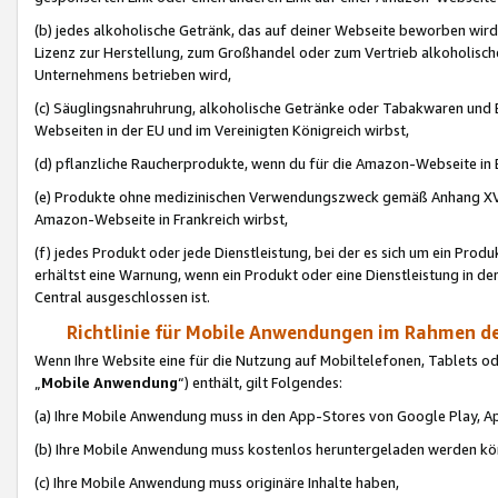
(b) jedes alkoholische Getränk, das auf deiner Webseite beworben wird
Lizenz zur Herstellung, zum Großhandel oder zum Vertrieb alkoholisch
Unternehmens betrieben wird,
(c) Säuglingsnahruhrung, alkoholische Getränke oder Tabakwaren und E
Webseiten in der EU und im Vereinigten Königreich wirbst,
(d) pflanzliche Raucherprodukte, wenn du für die Amazon-Webseite in B
(e) Produkte ohne medizinischen Verwendungszweck gemäß Anhang XVI 
Amazon-Webseite in Frankreich wirbst,
(f) jedes Produkt oder jede Dienstleistung, bei der es sich um ein Prod
erhältst eine Warnung, wenn ein Produkt oder eine Dienstleistung in de
Central ausgeschlossen ist.
Richtlinie für Mobile Anwendungen im Rahmen de
Wenn Ihre Website eine für die Nutzung auf Mobiltelefonen, Tablets 
„
Mobile Anwendung
“) enthält, gilt Folgendes:
(a) Ihre Mobile Anwendung muss in den App-Stores von Google Play, A
(b) Ihre Mobile Anwendung muss kostenlos heruntergeladen werden könn
(c) Ihre Mobile Anwendung muss originäre Inhalte haben,