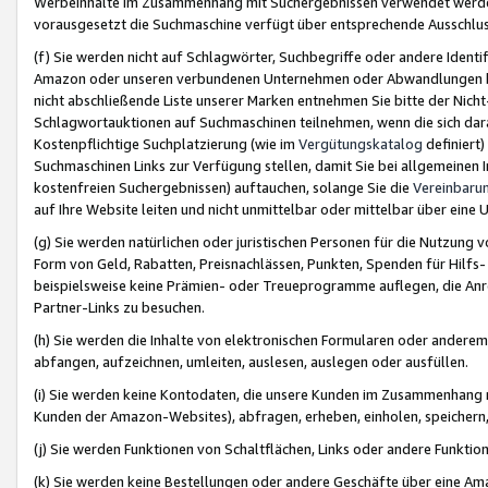
Werbeinhalte im Zusammenhang mit Suchergebnissen verwendet werden,
vorausgesetzt die Suchmaschine verfügt über entsprechende Ausschlu
(f) Sie werden nicht auf Schlagwörter, Suchbegriffe oder andere Ident
Amazon oder unseren verbundenen Unternehmen oder Abwandlungen bzw
nicht abschließende Liste unserer Marken entnehmen Sie bitte der Nich
Schlagwortauktionen auf Suchmaschinen teilnehmen, wenn die sich da
Kostenpflichtige Suchplatzierung (wie im
Vergütungskatalog
definiert
Suchmaschinen Links zur Verfügung stellen, damit Sie bei allgemeinen I
kostenfreien Suchergebnissen) auftauchen, solange Sie die
Vereinbaru
auf Ihre Website leiten und nicht unmittelbar oder mittelbar über eine
(g) Sie werden natürlichen oder juristischen Personen für die Nutzung 
Form von Geld, Rabatten, Preisnachlässen, Punkten, Spenden für Hilfs
beispielsweise keine Prämien- oder Treueprogramme auflegen, die Anrei
Partner-Links zu besuchen.
(h) Sie werden die Inhalte von elektronischen Formularen oder anderem M
abfangen, aufzeichnen, umleiten, auslesen, auslegen oder ausfüllen.
(i) Sie werden keine Kontodaten, die unsere Kunden im Zusammenhang 
Kunden der Amazon-Websites), abfragen, erheben, einholen, speichern,
(j) Sie werden Funktionen von Schaltflächen, Links oder andere Funkti
(k) Sie werden keine Bestellungen oder andere Geschäfte über eine Ama