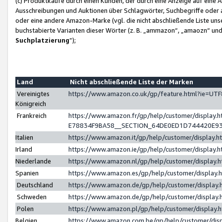
(c) Produktkäufe durch einen Kunden, der durch eine Anzeige auf eine 
Ausschreibungen und Auktionen über Schlagwörter, Suchbegriffe oder 
oder eine andere Amazon-Marke (vgl. die nicht abschließende Liste un
buchstabierte Varianten dieser Wörter (z. B. „ammazon“, „amaozn“ und „
Suchplatzierung
”);
Land
Nicht abschließende Liste der Marken
Vereinigtes
https://www.amazon.co.uk/gp/feature.html?ie=U
Königreich
Frankreich
https://www.amazon.fr/gp/help/customer/displa
E78834F9BA58__SECTION_64DE0ED1D744420E9
Italien
https://www.amazon.it/gp/help/customer/display
Irland
https://www.amazon.ie/gp/help/customer/displa
Niederlande
https://www.amazon.nl/gp/help/customer/display
Spanien
https://www.amazon.es/gp/help/customer/display
Deutschland
https://www.amazon.de/gp/help/customer/displa
Schweden
https://www.amazon.de/gp/help/customer/displa
Polen
https://www.amazon.pl/gp/help/customer/display
Belgien
https://www.amazon.com.be/gp/help/customer/d