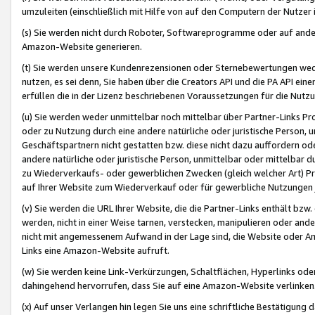
umzuleiten (einschließlich mit Hilfe von auf den Computern der Nutzer i
(s) Sie werden nicht durch Roboter, Softwareprogramme oder auf andere
Amazon-Website generieren.
(t) Sie werden unsere Kundenrezensionen oder Sternebewertungen wed
nutzen, es sei denn, Sie haben über die Creators API und die PA API e
erfüllen die in der Lizenz beschriebenen Voraussetzungen für die Nutzu
(u) Sie werden weder unmittelbar noch mittelbar über Partner-Links P
oder zu Nutzung durch eine andere natürliche oder juristische Person,
Geschäftspartnern nicht gestatten bzw. diese nicht dazu auffordern od
andere natürliche oder juristische Person, unmittelbar oder mittelbar
zu Wiederverkaufs- oder gewerblichen Zwecken (gleich welcher Art) 
auf Ihrer Website zum Wiederverkauf oder für gewerbliche Nutzungen 
(v) Sie werden die URL Ihrer Website, die die Partner-Links enthält b
werden, nicht in einer Weise tarnen, verstecken, manipulieren oder and
nicht mit angemessenem Aufwand in der Lage sind, die Website oder A
Links eine Amazon-Website aufruft.
(w) Sie werden keine Link-Verkürzungen, Schaltflächen, Hyperlinks ode
dahingehend hervorrufen, dass Sie auf eine Amazon-Website verlinken
(x) Auf unser Verlangen hin legen Sie uns eine schriftliche Bestätigung