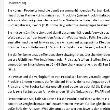
überwachen).
Sie können Produkte (und die damit zusammenhängenden Partner-Links)
hinzufügen. Partner-Links müssen auf Produkte (wie im Produktkatalog de
sich zusätzlich originäre Inhalte auf Ihrer Website befinden, die für 
Suchergebnisse, Events (z. B. Prime Day) oder die Homepages bestimmte
Sie müssen sämtliche Links und damit zusammenhängende Verweise auf z
Werbeaktion auf der jeweiligen Amazon-Website endet. Falls Sie beisp
einstellen und darauf hinweisen, dass Amazon auf ausgewählte Kleidun
Preisnachlass in Höhe von 15 % von Ihrer Website entfernen, sobald di
Sie dürfen keine unzutreffenden, überschwänglichen, täuschenden od
unsere Richtlinien, Werbeaktionen oder Preise aufstellen. Stellen Sie 
angebotenen Smartphone mit 64 GB Speicherkapazität ein, so dürfen S
führt.
Die Preise und die Verfügbarkeit von Produkten können Veränderungen 
Produkte ändern können, dürfen Sie auf Ihrer Website nur Angaben zu P
Preisen und Verfügbarkeit dargestellt sind bedienen oder (b) Sie Daten
der Lizenz festgelegten Anforderungen für die Nutzung von PA API einh
Ferner müssen Sie, falls Sie Preise für ein Produkt auf Ihrer Website in 
einer Preisvergleichsmaschine) zusammen mit Preisen für das gleiche o
außerhalb der Amazon-Website angeboten werden, jeweils den niedrigst