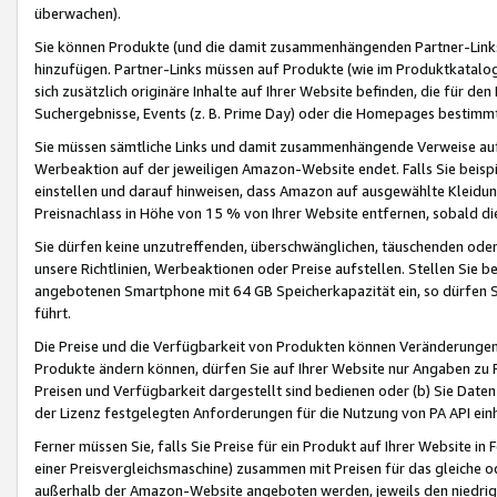
überwachen).
Sie können Produkte (und die damit zusammenhängenden Partner-Links)
hinzufügen. Partner-Links müssen auf Produkte (wie im Produktkatalog de
sich zusätzlich originäre Inhalte auf Ihrer Website befinden, die für 
Suchergebnisse, Events (z. B. Prime Day) oder die Homepages bestimmte
Sie müssen sämtliche Links und damit zusammenhängende Verweise auf z
Werbeaktion auf der jeweiligen Amazon-Website endet. Falls Sie beisp
einstellen und darauf hinweisen, dass Amazon auf ausgewählte Kleidun
Preisnachlass in Höhe von 15 % von Ihrer Website entfernen, sobald di
Sie dürfen keine unzutreffenden, überschwänglichen, täuschenden od
unsere Richtlinien, Werbeaktionen oder Preise aufstellen. Stellen Sie 
angebotenen Smartphone mit 64 GB Speicherkapazität ein, so dürfen S
führt.
Die Preise und die Verfügbarkeit von Produkten können Veränderungen 
Produkte ändern können, dürfen Sie auf Ihrer Website nur Angaben zu P
Preisen und Verfügbarkeit dargestellt sind bedienen oder (b) Sie Daten
der Lizenz festgelegten Anforderungen für die Nutzung von PA API einh
Ferner müssen Sie, falls Sie Preise für ein Produkt auf Ihrer Website in 
einer Preisvergleichsmaschine) zusammen mit Preisen für das gleiche o
außerhalb der Amazon-Website angeboten werden, jeweils den niedrigst