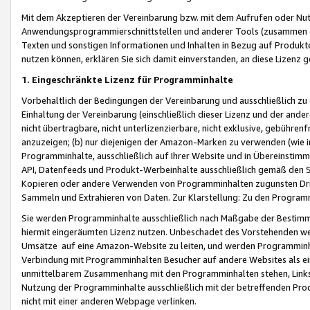
Mit dem Akzeptieren der Vereinbarung bzw. mit dem Aufrufen oder Nutz
Anwendungsprogrammierschnittstellen und anderer Tools (zusammen die
Texten und sonstigen Informationen und Inhalten in Bezug auf Produkte
nutzen können, erklären Sie sich damit einverstanden, an diese Lizenz 
1. Eingeschränkte Lizenz für Programminhalte
Vorbehaltlich der Bedingungen der Vereinbarung und ausschließlich z
Einhaltung der Vereinbarung (einschließlich dieser Lizenz und der ande
nicht übertragbare, nicht unterlizenzierbare, nicht exklusive, gebühren
anzuzeigen; (b) nur diejenigen der Amazon-Marken zu verwenden (wie in 
Programminhalte, ausschließlich auf Ihrer Website und in Übereinstimmu
API, Datenfeeds und Produkt-Werbeinhalte ausschließlich gemäß den Spe
Kopieren oder andere Verwenden von Programminhalten zugunsten Dri
Sammeln und Extrahieren von Daten. Zur Klarstellung: Zu den Program
Sie werden Programminhalte ausschließlich nach Maßgabe der Besti
hiermit eingeräumten Lizenz nutzen. Unbeschadet des Vorstehenden we
Umsätze auf eine Amazon-Website zu leiten, und werden Programminhal
Verbindung mit Programminhalten Besucher auf andere Websites als ein
unmittelbarem Zusammenhang mit den Programminhalten stehen, Links z
Nutzung der Programminhalte ausschließlich mit der betreffenden Pr
nicht mit einer anderen Webpage verlinken.