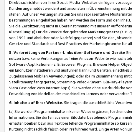
Direktnachrichten von Ihren Social-Media-Websites einfügen. vorausg
Kunden angemeldet werden) und ansonsten in Übereinstimmung mit der
stehen. Auf unser Verlangen stellen Sie uns repräsentative Mustermater
Bestimmungen eingehalten haben. Wir werden die Form und den Inhalt, di
Sie die Zertifizierung nicht in Übereinstimmung mit unserer Aufforderu
Klarstellung: (i) Für die Zwecke der geltenden Marketinggesetze (z. 
von 1991 und ähnlicher oder Nachfolgegesetze) sind Sie der „Absender“ j
Gesetze und Standards und Best Practices der Marketingbranche für 
5. Verbreitung von Partner-Links über Software und Geräte
Sie
nutzen bzw. keine Verlinkungen auf eine Amazon-Website wie nachsteh
Software-Applikationen (z. B. Browser Plug-ins, Browser Helper Objec
ein Endnutzer installieren und ausführen kann) und Geräten, einschlie
Zugelassenen Mobilen Anwendungen); oder (b) im Zusammenhang mit bzw.
Satellitenempfangsgeräte, Streaming-Video-Playern, Blu-Ray-Playern 
Viera Cast oder Vizio Internet Apps). Sie werden ohne ausdrückliche v
Entwicklung von Modellen des maschinellen Lernens oder verwandter 
6. Inhalte auf Ihrer Website
. Sie tragen die ausschließliche Verantwo
(a) Sie werden Programminhalte in keiner Weise ergänzen, löschen oder
Informationen; Sie dürfen aus einer Bilddatei bestehende Programminhal
erhalten bleiben bzw. aus Text bestehende Programminhalte so kürzen, 
Kürzung nicht sachlich falsch oder irreführend wird. Einige Arten von L