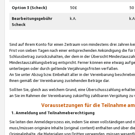
Option 3 (Scheck)
50£
50
Bearbeitungsgebühr
k.A.
k.A
Scheck
Sind auf Ihrem Konto für einen Zeitraum von mindestens drei Jahren kein
Frist von sieben Tagen nach einer entsprechenden Ankündigung die für
Schlussbetrag zurückzuhalten, der dem in der Übersicht Mindestausz
Mindestauszahlungsbetrag entspricht. Ferner können eine etwaig aufg
unterliegen oder durch geltende Verjährungsfristen verfallen.
An Sie unter Abzug bzw. Einbehalt aller in der Vereinbarung beschrieb
Ihnen gemäß der Vereinbarung zustehenden Beträge dar.
Sollten Sie, gleich aus welchem Grund, eine Überschusszahlung erhalte
an Sie im Rahmen der Vereinbarung zukünftig zahlbaren Vergütung zu 
Voraussetzungen für die Teilnahme a
1. Anmeldung und Teilnahmeberechtigung
Sie leiten den Anmeldeprozess ein, indem Sie einen vollständigen und 
muss/müssen originäre Inhalte (original content) enthalten und über d
Originalinhalte, die Materialien von Dritten verwenden, müssen wese