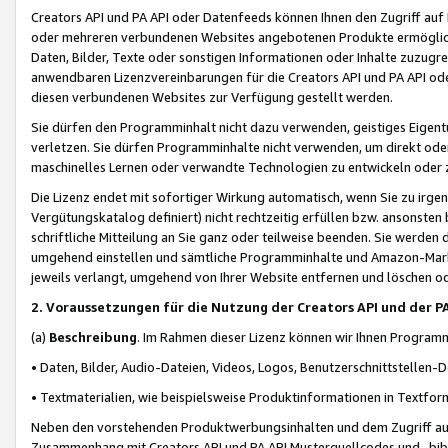
Creators API und PA API oder Datenfeeds können Ihnen den Zugriff auf D
oder mehreren verbundenen Websites angebotenen Produkte ermögliche
Daten, Bilder, Texte oder sonstigen Informationen oder Inhalte zuzugre
anwendbaren Lizenzvereinbarungen für die Creators API und PA API od
diesen verbundenen Websites zur Verfügung gestellt werden.
Sie dürfen den Programminhalt nicht dazu verwenden, geistiges Eigent
verletzen. Sie dürfen Programminhalte nicht verwenden, um direkt ode
maschinelles Lernen oder verwandte Technologien zu entwickeln oder zu
Die Lizenz endet mit sofortiger Wirkung automatisch, wenn Sie zu irg
Vergütungskatalog definiert) nicht rechtzeitig erfüllen bzw. ansonsten
schriftliche Mitteilung an Sie ganz oder teilweise beenden. Sie werden
umgehend einstellen und sämtliche Programminhalte und Amazon-Marke
jeweils verlangt, umgehend von Ihrer Website entfernen und löschen od
2. Voraussetzungen für die Nutzung der Creators API und der P
(a)
Beschreibung
. Im Rahmen dieser Lizenz können wir Ihnen Programmi
• Daten, Bilder, Audio-Dateien, Videos, Logos, Benutzerschnittstellen-
• Textmaterialien, wie beispielsweise Produktinformationen in Textfor
Neben den vorstehenden Produktwerbungsinhalten und dem Zugriff auf 
Zusammenhang mit Creators API und PA API Musterquellcodes und -bibli