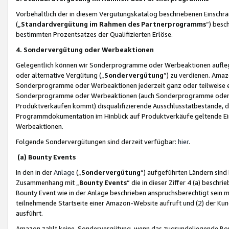
Vorbehaltlich der in diesem Vergütungskatalog beschriebenen Einschr
(„
Standardvergütung im Rahmen des Partnerprogramms
“) besc
bestimmten Prozentsatzes der Qualifizierten Erlöse.
4. Sondervergütung oder Werbeaktionen
Gelegentlich können wir Sonderprogramme oder Werbeaktionen auflegen,
oder alternative Vergütung („
Sondervergütung
”) zu verdienen. Amazo
Sonderprogramme oder Werbeaktionen jederzeit ganz oder teilweise einz
Sonderprogramme oder Werbeaktionen (auch Sonderprogramme oder We
Produktverkäufen kommt) disqualifizierende Ausschlusstatbestände, di
Programmdokumentation im Hinblick auf Produktverkäufe geltende E
Werbeaktionen.
Folgende Sondervergütungen sind derzeit verfügbar:
hier
.
(a) Bounty Events
In den in der
Anlage
(„
Sondervergütung
“) aufgeführten Ländern sind
Zusammenhang mit „
Bounty Events
“ die in dieser Ziffer 4 (a) besch
Bounty Event wie in der Anlage beschrieben anspruchsberechtigt sein mu
teilnehmende Startseite einer Amazon-Website aufruft und (2) der Kun
ausführt.
Amazon zahlt keine Sondervergütung, wenn das zugrundeliegende Boun