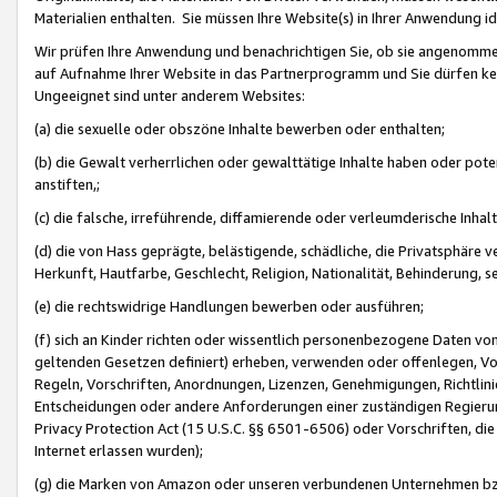
Materialien enthalten. Sie müssen Ihre Website(s) in Ihrer Anwendung ide
Wir prüfen Ihre Anwendung und benachrichtigen Sie, ob sie angenommen
auf Aufnahme Ihrer Website in das Partnerprogramm und Sie dürfen kei
Ungeeignet sind unter anderem Websites:
(a) die sexuelle oder obszöne Inhalte bewerben oder enthalten;
(b) die Gewalt verherrlichen oder gewalttätige Inhalte haben oder pot
anstiften,;
(c) die falsche, irreführende, diffamierende oder verleumderische Inha
(d) die von Hass geprägte, belästigende, schädliche, die Privatsphäre v
Herkunft, Hautfarbe, Geschlecht, Religion, Nationalität, Behinderung, 
(e) die rechtswidrige Handlungen bewerben oder ausführen;
(f) sich an Kinder richten oder wissentlich personenbezogene Daten vo
geltenden Gesetzen definiert) erheben, verwenden oder offenlegen, Vo
Regeln, Vorschriften, Anordnungen, Lizenzen, Genehmigungen, Richtlini
Entscheidungen oder andere Anforderungen einer zuständigen Regierung
Privacy Protection Act (15 U.S.C. §§ 6501-6506) oder Vorschriften, di
Internet erlassen wurden);
(g) die Marken von Amazon oder unseren verbundenen Unternehmen b