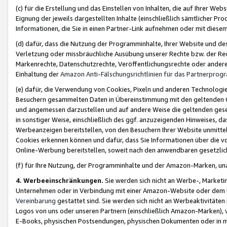
(c) für die Erstellung und das Einstellen von Inhalten, die auf Ihrer We
Eignung der jeweils dargestellten Inhalte (einschließlich sämtlicher 
Informationen, die Sie in einen Partner-Link aufnehmen oder mit diese
(d) dafür, dass die Nutzung der Programminhalte, Ihrer Website und des 
Verletzung oder missbräuchliche Ausübung unserer Rechte bzw. der Recht
Markenrechte, Datenschutzrechte, Veröffentlichungsrechte oder anderer
Einhaltung der
Amazon Anti-Fälschungsrichtlinien für das Partnerpro
(e) dafür, die Verwendung von Cookies, Pixeln und anderen Technologien
Besuchern gesammelten Daten in Übereinstimmung mit den geltenden Ge
und angemessen darzustellen und auf andere Weise die geltenden geset
in sonstiger Weise, einschließlich des ggf. anzuzeigenden Hinweises, d
Werbeanzeigen bereitstellen, von den Besuchern Ihrer Website unmitte
Cookies erkennen können und dafür, dass Sie Informationen über die v
Online-Werbung bereitstellen, soweit nach den anwendbaren gesetzlic
(f) für Ihre Nutzung, der Programminhalte und der Amazon-Marken, u
4. Werbeeinschränkungen.
Sie werden sich nicht an Werbe-, Market
Unternehmen oder in Verbindung mit einer Amazon-Website oder dem Pa
Vereinbarung
gestattet sind. Sie werden sich nicht an Werbeaktivitäten
Logos von uns oder unseren Partnern (einschließlich Amazon-Marken), 
E-Books, physischen Postsendungen, physischen Dokumenten oder in 