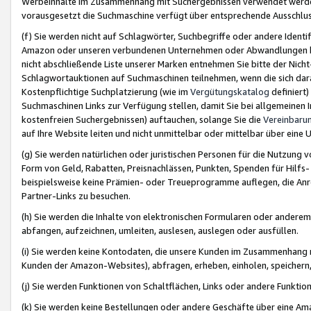
Werbeinhalte im Zusammenhang mit Suchergebnissen verwendet werden,
vorausgesetzt die Suchmaschine verfügt über entsprechende Ausschlu
(f) Sie werden nicht auf Schlagwörter, Suchbegriffe oder andere Ident
Amazon oder unseren verbundenen Unternehmen oder Abwandlungen bzw
nicht abschließende Liste unserer Marken entnehmen Sie bitte der Nich
Schlagwortauktionen auf Suchmaschinen teilnehmen, wenn die sich da
Kostenpflichtige Suchplatzierung (wie im
Vergütungskatalog
definiert
Suchmaschinen Links zur Verfügung stellen, damit Sie bei allgemeinen I
kostenfreien Suchergebnissen) auftauchen, solange Sie die
Vereinbaru
auf Ihre Website leiten und nicht unmittelbar oder mittelbar über eine
(g) Sie werden natürlichen oder juristischen Personen für die Nutzung 
Form von Geld, Rabatten, Preisnachlässen, Punkten, Spenden für Hilfs
beispielsweise keine Prämien- oder Treueprogramme auflegen, die Anrei
Partner-Links zu besuchen.
(h) Sie werden die Inhalte von elektronischen Formularen oder anderem M
abfangen, aufzeichnen, umleiten, auslesen, auslegen oder ausfüllen.
(i) Sie werden keine Kontodaten, die unsere Kunden im Zusammenhang 
Kunden der Amazon-Websites), abfragen, erheben, einholen, speichern,
(j) Sie werden Funktionen von Schaltflächen, Links oder andere Funkti
(k) Sie werden keine Bestellungen oder andere Geschäfte über eine Ama