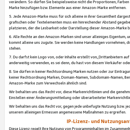
verändern. So dürfen Sie beispielsweise nicht die Proportionen, Farb
Marke hinzufügen bzw. Elemente aus einer Amazon-Marke entfernen.
5. Jede Amazon-Marke muss für sich alleine in ihrer Gesamtheit darge
grafischen oder Textelementen muss ein hinreichender Abstand gegebe
platzieren, der die Lesbarkeit oder Darstellung dieser Amazon-Marke b
6. Alle Rechte an den Amazon-Marken sind unser alleiniges Eigentum, 
kommt alleine uns zugute. Sie werden keine Handlungen vornehmen, 
stehen.
7. Du darfst kein Logo von, oder Inhalte erstellt von,
Drittanbietern au
anderweitig verwenden, es sei denn, du hast von diesem Verkäufer oder
8. Sie dürfen in keiner Rechtsordnung Marken nutzen oder zur Eintragu
keiner Rechtsordnung Marken, Domain-Namen, Subdomain-Namen, Benu
Amazon-Marke zum Verwechseln ähnlich sind.
Wir behalten uns das Recht vor, diese Markenrichtlinien und die gene
Einstellen einer Änderungsmitteilung oder überarbeiteter Markenricht
Wir behalten uns das Recht vor, gegen jede unbefugte Nutzung bzw. jede 
unserem alleinigen Ermessen angemessene Maßnahmen zu ergreifen.
IP-Lizenz- und Nutzungsan
Diese Lizenz regelt Ihre Nutzung von Programminhalten im Zusammen