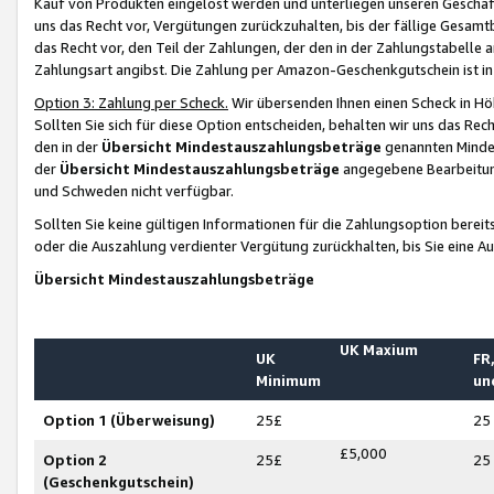
Kauf von Produkten eingelöst werden und unterliegen unseren Geschäf
uns das Recht vor, Vergütungen zurückzuhalten, bis der fällige Gesamt
das Recht vor, den Teil der Zahlungen, der den in der Zahlungstabelle 
Zahlungsart angibst. Die Zahlung per Amazon-Geschenkgutschein ist in
Option 3: Zahlung per Scheck.
Wir übersenden Ihnen einen Scheck in Höh
Sollten Sie sich für diese Option entscheiden, behalten wir uns das Rec
den in der
Übersicht Mindestauszahlungsbeträge
genannten Mindest
der
Übersicht Mindestauszahlungsbeträge
angegebene Bearbeitung
und Schweden nicht verfügbar.
Sollten Sie keine gültigen Informationen für die Zahlungsoption bereit
oder die Auszahlung verdienter Vergütung zurückhalten, bis Sie eine A
Übersicht Mindestauszahlungsbeträge
UK Maxium
UK
FR,
Minimum
un
Option 1 (Überweisung)
25£
25
£5,000
Option 2
25£
25
(Geschenkgutschein)