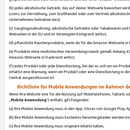
(b) jedes alkoholische Getränk, das auf deiner Webseite beworben wird
Lizenz zur Herstellung, zum Großhandel oder zum Vertrieb alkoholisch
Unternehmens betrieben wird,
(c) Säuglingsnahruhrung, alkoholische Getränke oder Tabakwaren und E
Webseiten in der EU und im Vereinigten Königreich wirbst,
(d) pflanzliche Raucherprodukte, wenn du für die Amazon-Webseite in B
(e) Produkte ohne medizinischen Verwendungszweck gemäß Anhang XVI 
Amazon-Webseite in Frankreich wirbst,
(f) jedes Produkt oder jede Dienstleistung, bei der es sich um ein Prod
erhältst eine Warnung, wenn ein Produkt oder eine Dienstleistung in de
Central ausgeschlossen ist.
Richtlinie für Mobile Anwendungen im Rahmen de
Wenn Ihre Website eine für die Nutzung auf Mobiltelefonen, Tablets 
„
Mobile Anwendung
“) enthält, gilt Folgendes:
(a) Ihre Mobile Anwendung muss in den App-Stores von Google Play, A
(b) Ihre Mobile Anwendung muss kostenlos heruntergeladen werden könn
(c) Ihre Mobile Anwendung muss originäre Inhalte haben,