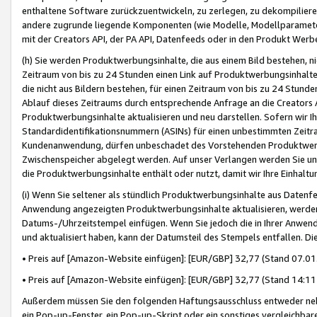
enthaltene Software zurückzuentwickeln, zu zerlegen, zu dekompilier
andere zugrunde liegende Komponenten (wie Modelle, Modellparameter
mit der Creators API, der PA API, Datenfeeds oder in den Produkt Werb
(h) Sie werden Produktwerbungsinhalte, die aus einem Bild bestehen, ni
Zeitraum von bis zu 24 Stunden einen Link auf Produktwerbungsinhalte
die nicht aus Bildern bestehen, für einen Zeitraum von bis zu 24 Stund
Ablauf dieses Zeitraums durch entsprechende Anfrage an die Creators 
Produktwerbungsinhalte aktualisieren und neu darstellen. Sofern wir Ih
Standardidentifikationsnummern (ASINs) für einen unbestimmten Zeitra
Kundenanwendung, dürfen unbeschadet des Vorstehenden Produktwerbu
Zwischenspeicher abgelegt werden. Auf unser Verlangen werden Sie un
die Produktwerbungsinhalte enthält oder nutzt, damit wir Ihre Einhalt
(i) Wenn Sie seltener als stündlich Produktwerbungsinhalte aus Datenfe
Anwendung angezeigten Produktwerbungsinhalte aktualisieren, werden 
Datums-/Uhrzeitstempel einfügen. Wenn Sie jedoch die in Ihrer Anwe
und aktualisiert haben, kann der Datumsteil des Stempels entfallen. Dies
• Preis auf [Amazon-Website einfügen]: [EUR/GBP] 32,77 (Stand 07.01.
• Preis auf [Amazon-Website einfügen]: [EUR/GBP] 32,77 (Stand 14:11 
Außerdem müssen Sie den folgenden Haftungsausschluss entweder neb
ein Pop-up-Fenster, ein Pop-up-Skript oder ein sonstiges vergleichba