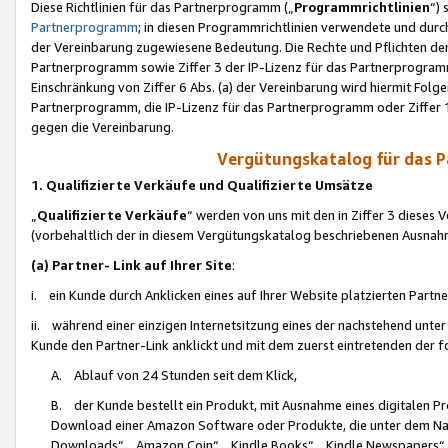
Diese Richtlinien für das Partnerprogramm („
Programmrichtlinien
“)
Partnerprogramm
; in diesen Programmrichtlinien verwendete und durch
der Vereinbarung zugewiesene Bedeutung. Die Rechte und Pflichten de
Partnerprogramm sowie Ziffer 3 der IP-Lizenz für das Partnerprogram
Einschränkung von Ziffer 6 Abs. (a) der Vereinbarung wird hiermit Fol
Partnerprogramm, die IP-Lizenz für das Partnerprogramm oder Ziffer 1
gegen die Vereinbarung.
Vergütungskatalog für das 
1. Qualifizierte Verkäufe und Qualifizierte Umsätze
„
Qualifizierte Verkäufe
“ werden von uns mit den in Ziffer 3 diese
(vorbehaltlich der in diesem Vergütungskatalog beschriebenen Ausnah
(a) Partner- Link auf Ihrer Site
:
i. ein Kunde durch Anklicken eines auf Ihrer Website platzierten Part
ii. während einer einzigen Internetsitzung eines der nachstehend unter (i)
Kunde den Partner-Link anklickt und mit dem zuerst eintretenden der f
A. Ablauf von 24 Stunden seit dem Klick,
B. der Kunde bestellt ein Produkt, mit Ausnahme eines digitalen P
Download einer Amazon Software oder Produkte, die unter dem N
Downloads“, „Amazon Coin“, „Kindle Books“, „Kindle Newspapers“, „