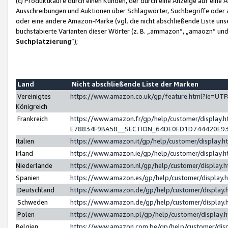
(c) Produktkäufe durch einen Kunden, der durch eine Anzeige auf eine 
Ausschreibungen und Auktionen über Schlagwörter, Suchbegriffe oder 
oder eine andere Amazon-Marke (vgl. die nicht abschließende Liste un
buchstabierte Varianten dieser Wörter (z. B. „ammazon“, „amaozn“ und „
Suchplatzierung
”);
Land
Nicht abschließende Liste der Marken
Vereinigtes
https://www.amazon.co.uk/gp/feature.html?ie=U
Königreich
Frankreich
https://www.amazon.fr/gp/help/customer/displa
E78834F9BA58__SECTION_64DE0ED1D744420E9
Italien
https://www.amazon.it/gp/help/customer/display
Irland
https://www.amazon.ie/gp/help/customer/displa
Niederlande
https://www.amazon.nl/gp/help/customer/display
Spanien
https://www.amazon.es/gp/help/customer/display
Deutschland
https://www.amazon.de/gp/help/customer/displa
Schweden
https://www.amazon.de/gp/help/customer/displa
Polen
https://www.amazon.pl/gp/help/customer/display
Belgien
https://www.amazon.com.be/gp/help/customer/d