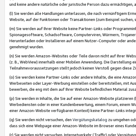
und keine andere natürliche oder juristische Person dazu ermächtigen, a
(l) Sie werden alle Handlungen unterlassen, die nach vernünftigem Erme
Website, auf der Funktionen oder Transaktionen (zum Beispiel suchen, s
(m) Sie werden auf Ihrer Website keine Partner-Links oder Programmin
Spionagesoftware, Schadsoftware, Computerviren, Würmern, Trojaner
Herunterladen oder Installieren auf einem Nutzer-Computer oder ande
genehmigt wurden.
(n) Sie werden Amazon-Websites oder Teile davon nicht auf Ihrer Websi
(z. B., WebView) innerhalb einer Mobilen Anwendung. Die Darstellung ein
Teilnahmevoraussetzungen stellt jedoch keinen Verstoß gegen diese Zif
(o) Sie werden keine Partner-Links oder andere Inhalte, die eine Am
Werbeseiten oder Layer-Werbung einstellen oder bereitstellen, mit Au
bewerben, die eng mit dem auf Ihrer Website befindlichen Material z
(p) Sie werden in Inhalte, die Sie auf einer Amazon-Website platzier
Werbediensten oder in einer Kundenbewertung, einem Forum, einem Wun
einer Amazon-Website verfügbaren Kontext) keine Partner-Links integr
(q) Sie werden nicht versuchen, den
Vergütungskatalog
zu umgehen oder
dass sich eine Webpage einer Amazon-Website im Browser eines Kunden 
(r) Sie werden nicht versuchen, Internetverkehr (Traffic) oder Vergü