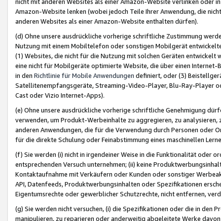
nicht mit anderen Websites als einer Amazon-Website verlinken oder i
Amazon-Website lenken (wobei jedoch Teile Ihrer Anwendung, die nich
anderen Websites als einer Amazon-Website enthalten dürfen).
(d) Ohne unsere ausdrückliche vorherige schriftliche Zustimmung werd
Nutzung mit einem Mobiltelefon oder sonstigen Mobilgerät entwickelt
(1) Websites, die nicht für die Nutzung mit solchen Geräten entwickelt
eine nicht für Mobilgeräte optimierte Website, die über einen Interne
in den
Richtlinie für Mobile Anwendungen
definiert, oder (3) Beistellge
Satellitenempfangsgeräte, Streaming-Video-Player, Blu-Ray-Player ode
Cast oder Vizio Internet-Apps).
(e) Ohne unsere ausdrückliche vorherige schriftliche Genehmigung dürfe
verwenden, um Produkt-Werbeinhalte zu aggregieren, zu analysieren, 
anderen Anwendungen, die für die Verwendung durch Personen oder Or
für die direkte Schulung oder Feinabstimmung eines maschinellen Lern
(f) Sie werden (i) nicht in irgendeiner Weise in die Funktionalität ode
entsprechenden Versuch unternehmen; (ii) keine Produktwerbungsinha
Kontaktaufnahme mit Verkäufern oder Kunden oder sonstiger Werbeaktiv
API, Datenfeeds, Produktwerbungsinhalten oder Spezifikationen erschei
Eigentumsrechte oder gewerblicher Schutzrechte, nicht entfernen, verd
(g) Sie werden nicht versuchen, (i) die Spezifikationen oder die in de
manipulieren, zu reparieren oder anderweitig abgeleitete Werke davon z