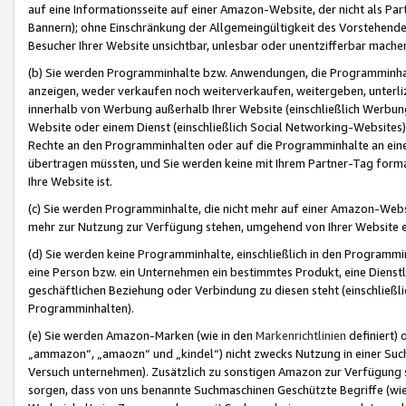
auf eine Informationsseite auf einer Amazon-Website, der nicht als Part
Bannern); ohne Einschränkung der Allgemeingültigkeit des Vorstehende
Besucher Ihrer Website unsichtbar, unlesbar oder unentzifferbar mache
(b) Sie werden Programminhalte bzw. Anwendungen, die Programminhalt
anzeigen, weder verkaufen noch weiterverkaufen, weitergeben, unterli
innerhalb von Werbung außerhalb Ihrer Website (einschließlich Werbun
Website oder einem Dienst (einschließlich Social Networking-Website
Rechte an den Programminhalten oder auf die Programminhalte an eine a
übertragen müssten, und Sie werden keine mit Ihrem Partner-Tag formati
Ihre Website ist.
(c) Sie werden Programminhalte, die nicht mehr auf einer Amazon-Websit
mehr zur Nutzung zur Verfügung stehen, umgehend von Ihrer Website e
(d) Sie werden keine Programminhalte, einschließlich in den Programmin
eine Person bzw. ein Unternehmen ein bestimmtes Produkt, eine Dienstle
geschäftlichen Beziehung oder Verbindung zu diesen steht (einschließli
Programminhalten).
(e) Sie werden Amazon-Marken (wie in den
Markenrichtlinien
definiert) 
„ammazon“, „amaozn“ und „kindel“) nicht zwecks Nutzung in einer Suc
Versuch unternehmen). Zusätzlich zu sonstigen Amazon zur Verfügung 
sorgen, dass von uns benannte Suchmaschinen Geschützte Begriffe (wie 