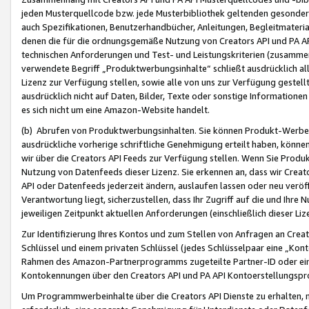
jeden Musterquellcode bzw. jede Musterbibliothek geltenden gesonder
auch Spezifikationen, Benutzerhandbücher, Anleitungen, Begleitmaterial
denen die für die ordnungsgemäße Nutzung von Creators API und PA A
technischen Anforderungen und Test- und Leistungskriterien (zusammen
verwendete Begriff „Produktwerbungsinhalte“ schließt ausdrücklich al
Lizenz zur Verfügung stellen, sowie alle von uns zur Verfügung gestel
ausdrücklich nicht auf Daten, Bilder, Texte oder sonstige Informatione
es sich nicht um eine Amazon-Website handelt.
(b) Abrufen von Produktwerbungsinhalten. Sie können Produkt-Werbein
ausdrückliche vorherige schriftliche Genehmigung erteilt haben, könn
wir über die Creators API Feeds zur Verfügung stellen. Wenn Sie Produk
Nutzung von Datenfeeds dieser Lizenz. Sie erkennen an, dass wir Creat
API oder Datenfeeds jederzeit ändern, auslaufen lassen oder neu veröffe
Verantwortung liegt, sicherzustellen, dass Ihr Zugriff auf die und Ihr
jeweiligen Zeitpunkt aktuellen Anforderungen (einschließlich dieser Liz
Zur Identifizierung Ihres Kontos und zum Stellen von Anfragen an Crea
Schlüssel und einem privaten Schlüssel (jedes Schlüsselpaar eine „Kon
Rahmen des Amazon-Partnerprogramms zugeteilte Partner-ID oder ein
Kontokennungen über den Creators API und PA API Kontoerstellungspro
Um Programmwerbeinhalte über die Creators API Dienste zu erhalten, m