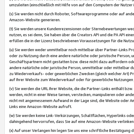
umzuleiten (einschließlich mit Hilfe von auf den Computern der Nutzer i
(s) Sie werden nicht durch Roboter, Softwareprogramme oder auf andere
Amazon-Website generieren.
(t) Sie werden unsere Kundenrezensionen oder Sternebewertungen wed
nutzen, es sei denn, Sie haben über die Creators API und die PA API e
erfüllen die in der Lizenz beschriebenen Voraussetzungen für die Nutzu
(u) Sie werden weder unmittelbar noch mittelbar über Partner-Links P
oder zu Nutzung durch eine andere natürliche oder juristische Person,
Geschäftspartnern nicht gestatten bzw. diese nicht dazu auffordern od
andere natürliche oder juristische Person, unmittelbar oder mittelbar
zu Wiederverkaufs- oder gewerblichen Zwecken (gleich welcher Art) 
auf Ihrer Website zum Wiederverkauf oder für gewerbliche Nutzungen 
(v) Sie werden die URL Ihrer Website, die die Partner-Links enthält b
werden, nicht in einer Weise tarnen, verstecken, manipulieren oder and
nicht mit angemessenem Aufwand in der Lage sind, die Website oder A
Links eine Amazon-Website aufruft.
(w) Sie werden keine Link-Verkürzungen, Schaltflächen, Hyperlinks ode
dahingehend hervorrufen, dass Sie auf eine Amazon-Website verlinken
(x) Auf unser Verlangen hin legen Sie uns eine schriftliche Bestätigung