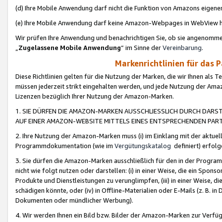
(d) Ihre Mobile Anwendung darf nicht die Funktion von Amazons eige
(e) Ihre Mobile Anwendung darf keine Amazon-Webpages in WebView 
Wir prüfen Ihre Anwendung und benachrichtigen Sie, ob sie angenomm
„
Zugelassene Mobile Anwendung
“ im Sinne der
Vereinbarung
.
Markenrichtlinien für das 
Diese Richtlinien gelten für die Nutzung der Marken, die wir Ihnen als 
müssen jederzeit strikt eingehalten werden, und jede Nutzung der Ama
Lizenzen bezüglich Ihrer Nutzung der Amazon-Marken.
1. SIE DÜRFEN DIE AMAZON-MARKEN AUSSCHLIESSLICH DURCH DARS
AUF EINER AMAZON-WEBSITE MITTELS EINES ENTSPRECHENDEN PART
2. Ihre Nutzung der Amazon-Marken muss (i) im Einklang mit der aktuells
Programmdokumentation (wie im
Vergütungskatalog
definiert) erfolg
3. Sie dürfen die Amazon-Marken ausschließlich für den in der Progr
nicht wie folgt nutzen oder darstellen: (i) in einer Weise, die ein Spo
Produkte und Dienstleistungen zu verunglimpfen, (iii) in einer Weise
schädigen könnte, oder (iv) in Offline-Materialien oder E-Mails (z. B.
Dokumenten oder mündlicher Werbung).
4. Wir werden Ihnen ein Bild bzw. Bilder der Amazon-Marken zur Verfüg