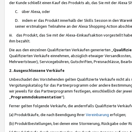
der Kunde schließt einen Kauf des Produkts ab, das Sie mit der Alexa 
C. über Alexa, oder
D. indem er das Produkt innerhalb der Skills Session in den Waren
seiner erstmaligen Teilnahme an der Alexa Shopping Action abschlie
iii. das Produkt, das Sie mit der Alexa-Einkaufsaktion vorgestellt ha
ihm bezahlt.
Die aus den einzelnen Qualifizierten Verkäufen generierten „
Qualifizi
Qualifizierten Verkäufe einnehmen, abzüglich etwaiger Versandkosten
Mehrwertsteuer), Servicegebühren, Gutschriften, Preisnachlässe, Bear
2. Ausgeschlossene Verkäufe
Unbeschadet des Vorstehenden gelten Qualifizierte Verkäufe nicht als
Vergütungskatalog für das Partnerprogramm oder andere Bestimmungen,
wir jeweils für das Partnerprogramm festlegen, einschließlich der jewe
„
Programmdokumentation
“).
Ferner gelten folgende Verkäufe, die andernfalls Qualifizierte Verkä
(a) Produktkäufe, die nach Beendigung Ihrer
Vereinbarung
erfolgen;
(b) Produktbestellungen, bei denen eine Stornierung, Rückgabe oder R