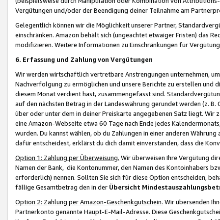
(beispielsweise durch Manipulation oder Kombination von Attributions-
Vergütungen und/oder der Beendigung deiner Teilnahme am Partnerp
Gelegentlich können wir die Möglichkeit unserer Partner, Standardv
einschränken. Amazon behält sich (ungeachtet etwaiger Fristen) das Re
modifizieren. Weitere Informationen zu Einschränkungen für Vergütung
6. Erfassung und Zahlung von Vergütungen
Wir werden wirtschaftlich vertretbare Anstrengungen unternehmen, um 
Nachverfolgung zu ermöglichen und unsere Berichte zu erstellen und di
diesem Monat verdient hast, zusammengefasst sind. Standardvergütung
auf den nächsten Betrag in der Landeswährung gerundet werden (z. B. C
über oder unter dem in deiner Preiskarte angegebenen Satz liegt. Wir
eine Amazon-Webseite etwa 60 Tage nach Ende jedes Kalendermonats, i
wurden. Du kannst wählen, ob du Zahlungen in einer anderen Währung
dafür entscheidest, erklärst du dich damit einverstanden, dass die K
Option 1: Zahlung per Überweisung.
Wir überweisen Ihre Vergütung dir
Namen der Bank, die Kontonummer, den Namen des Kontoinhabers bzw. a
erforderlich) nennen. Sollten Sie sich für diese Option entscheiden, be
fällige Gesamtbetrag den in der
Übersicht Mindestauszahlungsbet
Option 2: Zahlung per Amazon-Geschenkgutschein.
Wir übersenden Ihne
Partnerkonto genannte Haupt-E-Mail-Adresse. Diese Geschenkgutschei