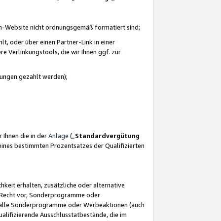
azon-Website nicht ordnungsgemäß formatiert sind;
, oder über einen Partner-Link in einer
e Verlinkungstools, die wir Ihnen ggf. zur
ütungen gezahlt werden);
 Ihnen die in der
Anlage
(„
Standardvergütung
ines bestimmten Prozentsatzes der Qualifizierten
eit erhalten, zusätzliche oder alternative
as Recht vor, Sonderprogramme oder
für alle Sonderprogramme oder Werbeaktionen (auch
lifizierende Ausschlusstatbestände, die im