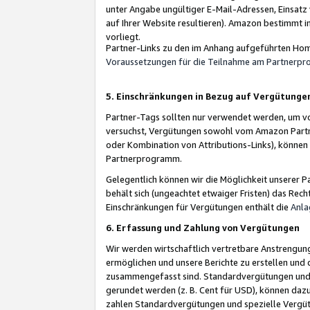
unter Angabe ungültiger E-Mail-Adressen, Einsatz
auf Ihrer Website resultieren). Amazon bestimmt i
vorliegt.
Partner-Links zu den im Anhang aufgeführten Hom
Voraussetzungen für die Teilnahme am Partnerp
5. Einschränkungen in Bezug auf Vergütunge
Partner-Tags sollten nur verwendet werden, um von 
versuchst, Vergütungen sowohl vom Amazon Partn
oder Kombination von Attributions-Links), könne
Partnerprogramm.
Gelegentlich können wir die Möglichkeit unsere
behält sich (ungeachtet etwaiger Fristen) das Rec
Einschränkungen für Vergütungen enthält die
Anla
6. Erfassung und Zahlung von Vergütungen
Wir werden wirtschaftlich vertretbare Anstrengu
ermöglichen und unsere Berichte zu erstellen und 
zusammengefasst sind. Standardvergütungen und s
gerundet werden (z. B. Cent für USD), können dazu
zahlen Standardvergütungen und spezielle Vergüt