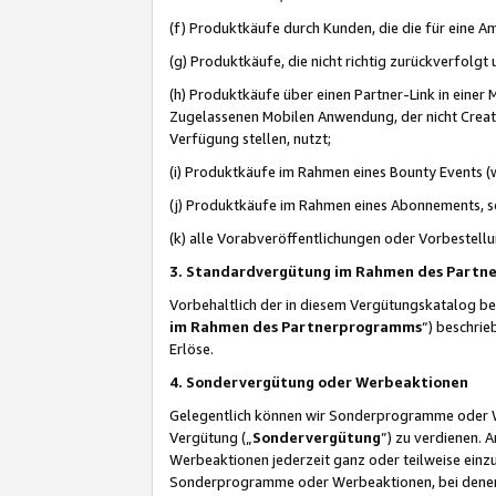
(f) Produktkäufe durch Kunden, die die für eine
(g) Produktkäufe, die nicht richtig zurückverfolg
(h) Produktkäufe über einen Partner-Link in einer
Zugelassenen Mobilen Anwendung, der nicht Creator
Verfügung stellen, nutzt;
(i) Produktkäufe im Rahmen eines Bounty Events (w
(j) Produktkäufe im Rahmen eines Abonnements, so
(k) alle Vorabveröffentlichungen oder Vorbestellu
3. Standardvergütung im Rahmen des Part
Vorbehaltlich der in diesem Vergütungskatalog b
im Rahmen des Partnerprogramms
“) beschri
Erlöse.
4. Sondervergütung oder Werbeaktionen
Gelegentlich können wir Sonderprogramme oder Wer
Vergütung („
Sondervergütung
”) zu verdienen. 
Werbeaktionen jederzeit ganz oder teilweise einz
Sonderprogramme oder Werbeaktionen, bei denen e