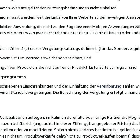
 Amazon-Website geltenden Nutzungsbedingungen nicht einhalten;
t und erfasst werden, weil die Links von Ihrer Website zu der jeweiligen Am
 Mobilen Anwendung, die nicht zu den Zugelassenen Mobilen Anwendungen zählt
s API oder PA API (wie nachstehend unter der IP-Lizenz definiert) oder ander
ie in Ziffer 4 (a) dieses Vergütungskatalogs definiert) (für das Sonderverg
weit nicht im Vertrag abweichend vereinbart, und
ngen von Produkten, die nicht auf einer Produkt-Listenseite verfügbar sind.
nerprogramms
eschriebenen Einschränkungen und der Einhaltung der
Vereinbarung
zahlen wir
ebenen Standardvergütungen. Die Berechnung der Vergütung erfolgt anhand e
beaktionen auflegen, im Rahmen derer alle oder einige Partner die Möglichk
Amazon behält sich (ungeachtet in dieser Ziffer ggf. angegebener Fristen) d
ustellen oder zu modifizieren. Sofern nichts anderes bestimmt ist, gelten 
s nicht um Produktverkäufe geht/nicht zu Produktverkäufen kommt) disqua