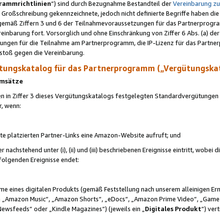
rammrichtlinien
“) sind durch Bezugnahme Bestandteil der
Vereinbarung z
Großschreibung gekennzeichnete, jedoch nicht definierte Begriffe haben die
 gemäß Ziffern 3 und 6 der Teilnahmevoraussetzungen für das Partnerprogram
nbarung fort. Vorsorglich und ohne Einschränkung von Ziffer 6 Abs. (a) der
ungen für die Teilnahme am Partnerprogramm, die IP-Lizenz für das Partner
rstoß gegen die Vereinbarung.
ungskatalog für das Partnerprogramm („Vergütungska
 Umsätze
n in Ziffer 3 dieses Vergütungskatalogs festgelegten Standardvergütungen v
r, wenn:
ite platzierten Partner-Links eine Amazon-Website aufruft; und
r nachstehend unter (i), (ii) und (iii) beschriebenen Ereignisse eintritt, wobe
 folgenden Ereignisse endet:
hme eines digitalen Produkts (gemäß Feststellung nach unserem alleinigen 
 „Amazon Music“, „Amazon Shorts“, „eDocs“, „Amazon Prime Video“, „Game
Newsfeeds“ oder „Kindle Magazines“) (jeweils ein „
Digitales Produkt
“) ver