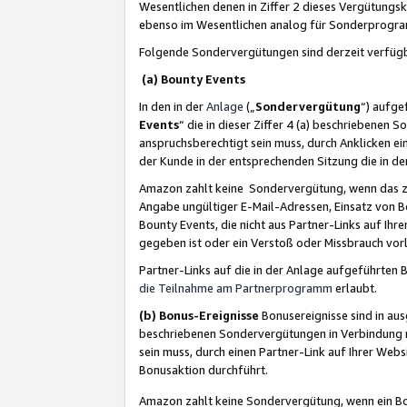
Wesentlichen denen in Ziffer 2 dieses Vergütung
ebenso im Wesentlichen analog für Sonderprogr
Folgende Sondervergütungen sind derzeit verfüg
(a) Bounty Events
In den in der
Anlage
(„
Sondervergütung
“) aufge
Events
“ die in dieser Ziffer 4 (a) beschriebenen 
anspruchsberechtigt sein muss, durch Anklicken ei
der Kunde in der entsprechenden Sitzung die in d
Amazon zahlt keine Sondervergütung, wenn das z
Angabe ungültiger E-Mail-Adressen, Einsatz von B
Bounty Events, die nicht aus Partner-Links auf Ihre
gegeben ist oder ein Verstoß oder Missbrauch vorl
Partner-Links auf die in der Anlage aufgeführte
die Teilnahme am Partnerprogramm
erlaubt.
(b) Bonus-Ereignisse
Bonusereignisse sind in au
beschriebenen Sondervergütungen in Verbindung m
sein muss, durch einen Partner-Link auf Ihrer We
Bonusaktion durchführt.
Amazon zahlt keine Sondervergütung, wenn ein Bon