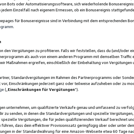
 von Bots oder Automatisierungssoftware, sich wiederholende Bonusereignisse
n jedem Einzelfall nach eigenem Ermessen, ob ein Bonusereignis stattgefund
epages für Bonusereignisse sind in Verbindung mit dem entsprechenden Bonu
rogramm
.
n
den Vergütungen zu profitieren. Falls wir feststellen, dass du (und/oder ein
erprogramm als auch von einem anderen Programm mit demselben Traffic ei
n wir Maßnahmen ergreifen, einschließlich der Einbehaltung von Vergütunge
r Partner, Standardvergütungen im Rahmen des Partnerprogramms oder Sonde
ht vor, Einschränkungen jederzeit ganz oder teilweise aufzuheben oder zu mod
ge
(„
Einschränkungen für Vergütungen
“).
ngen unternehmen, um qualifizierte Verkäufe genau und umfassend zu verfol
dir zu senden, in denen die Standardvergütungen und spezielle Vergütungen, 
pezielle Vergütungen, die für jeden qualifizierenden Verkauf berechnet un
 führen, dass dein effektiver Provisionssatz geringfügig über oder unter dem
ungen in der Standardwährung für eine Amazon-Webseite etwa 60 Tage nach