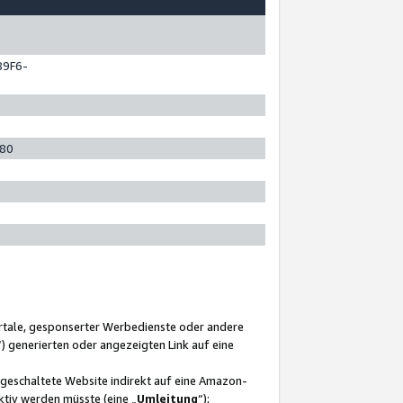
89F6-
280
ortale, gesponserter Werbedienste oder andere
“) generierten oder angezeigten Link auf eine
ngeschaltete Website indirekt auf eine Amazon-
ktiv werden müsste (eine „
Umleitung
“);