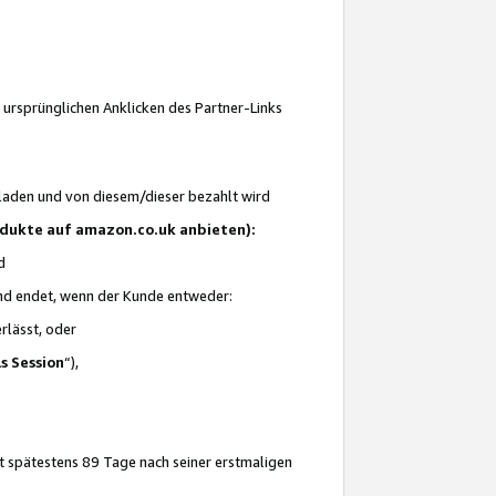
 ursprünglichen Anklicken des Partner-Links
laden und von diesem/dieser bezahlt wird
rodukte auf amazon.co.uk anbieten):
d
 und endet, wenn der Kunde entweder:
erlässt, oder
ls Session
“),
t spätestens 89 Tage nach seiner erstmaligen