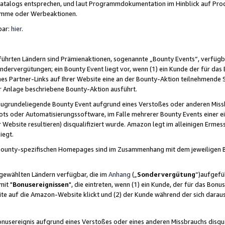
skatalogs entsprechen, und laut Programmdokumentation im Hinblick auf Pr
amme oder Werbeaktionen.
bar:
hier
.
führten Ländern sind Prämienaktionen, sogenannte „Bounty Events“, verfügb
Sondervergütungen; ein Bounty Event liegt vor, wenn (1) ein Kunde der für da
nes Partner-Links auf Ihrer Website eine an der Bounty-Aktion teilnehmende 
er Anlage beschriebene Bounty-Aktion ausführt.
ugrundeliegende Bounty Event aufgrund eines Verstoßes oder anderen Miss
ots oder Automatisierungssoftware, im Falle mehrerer Bounty Events einer e
r Website resultieren) disqualifiziert wurde. Amazon legt im alleinigen Ermess
iegt.
n Bounty-spezifischen Homepages sind im Zusammenhang mit dem jeweiligen
sgewählten Ländern verfügbar, die im
Anhang
(„
Sondervergütung
“)aufgefüh
it "
Bonusereignissen
", die eintreten, wenn (1) ein Kunde, der für das Bon
bsite auf die Amazon-Website klickt und (2) der Kunde während der sich dar
usereignis aufgrund eines Verstoßes oder eines anderen Missbrauchs disqua