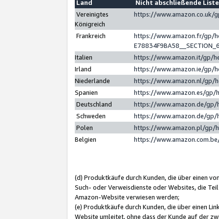
Land
Nicht abschließende List
Vereinigtes
https://www.amazon.co.uk/
Königreich
Frankreich
https://www.amazon.fr/gp/
E78834F9BA58__SECTION_
Italien
https://www.amazon.it/gp/h
Irland
https://www.amazon.ie/gp/
Niederlande
https://www.amazon.nl/gp/
Spanien
https://www.amazon.es/gp/
Deutschland
https://www.amazon.de/gp/
Schweden
https://www.amazon.de/gp/
Polen
https://www.amazon.pl/gp/
Belgien
https://www.amazon.com.be
(d) Produktkäufe durch Kunden, die über einen vo
Such- oder Verweisdienste oder Websites, die Teil
Amazon-Website verwiesen werden;
(e) Produktkäufe durch Kunden, die über einen Li
Website umleitet, ohne dass der Kunde auf der zw