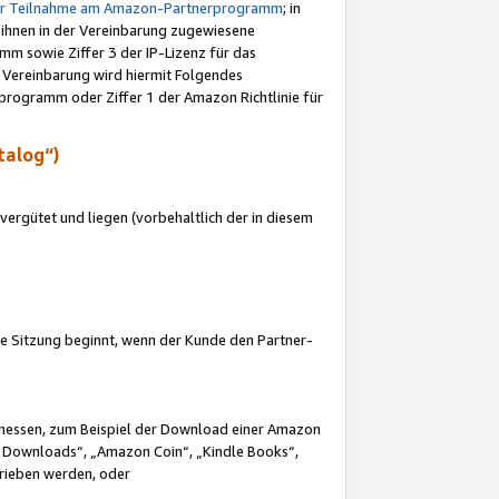
ur Teilnahme am Amazon-Partnerprogramm
; in
 ihnen in der Vereinbarung zugewiesene
m sowie Ziffer 3 der IP-Lizenz für das
 Vereinbarung wird hiermit Folgendes
programm oder Ziffer 1 der Amazon Richtlinie für
talog“)
ergütet und liegen (vorbehaltlich der in diesem
i die Sitzung beginnt, wenn der Kunde den Partner-
Ermessen, zum Beispiel der Download einer Amazon
 Downloads“, „Amazon Coin“, „Kindle Books“,
trieben werden, oder