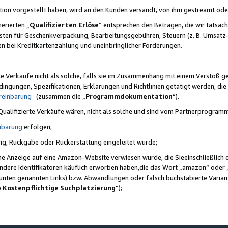
ktion vorgestellt haben, wird an den Kunden versandt, von ihm gestreamt od
erierten „
Qualifizierten Erlöse
“ entsprechen den Beträgen, die wir tatsäch
sten für Geschenkverpackung, Bearbeitungsgebühren, Steuern (z. B. Umsatz-
en bei Kreditkartenzahlung und uneinbringlicher Forderungen.
e Verkäufe nicht als solche, falls sie im Zusammenhang mit einem Verstoß 
ungen, Spezifikationen, Erklärungen und Richtlinien getätigt werden, die 
reinbarung
(zusammen die „
Programmdokumentation
“).
 Qualifizierte Verkäufe wären, nicht als solche und sind vom Partnerprogra
nbarung
erfolgen;
ung, Rückgabe oder Rückerstattung eingeleitet wurde;
ine Anzeige auf eine Amazon-Website verwiesen wurde, die Sieeinschließlich
ndere Identifikatoren käuflich erworben haben,die das Wort „amazon“ oder 
e unten genannten Links) bzw. Abwandlungen oder falsch buchstabierte Varia
e Kostenpflichtige Suchplatzierung
”);