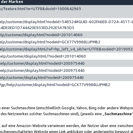
e der Marken
gp/feature.html?ie=UTF8&docId=1000642963
help/customer/display.html?nodeId=548524#GUID-602FA6E8-D724-4317-
64DE0ED1D744420E933ED292E5A7B3D3
elp/customer/display.html?nodeId=201014060
help/customer/display.html?nodeId=GCX77V9988LUPMB2
help/customer/display.html/ref=hp_left_v4_sib?ie=UTF8&nodeId=201909
help/customer/display.html/?nodeId=201014060
help/customer/display.html?nodeId=200975440
help/customer/display.html?nodeId=200975440
help/customer/display.html?nodeId=200975440
/gp/help/customer/display.html?nodeId=GCX77V9988LUPMB2
n einer Suchmaschine (einschließlich Google, Yahoo, Bing oder andere Webp
 des Netzwerkes solcher Suchmaschinen sind), (jeweils eine „
Suchmaschine
nk auf eine Amazon-Website verwiesen werden, der Nutzer über eine zwische
ischengeschalteten Website einen Link anklicken oder anderweitig bewusst a