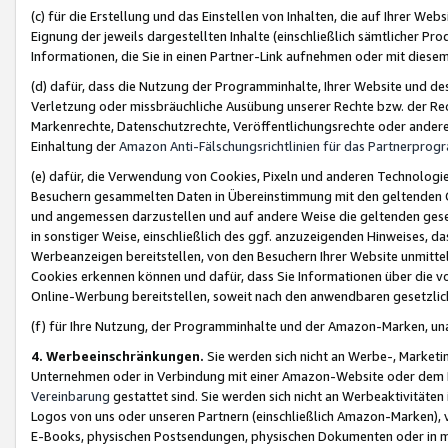
(c) für die Erstellung und das Einstellen von Inhalten, die auf Ihrer We
Eignung der jeweils dargestellten Inhalte (einschließlich sämtlicher 
Informationen, die Sie in einen Partner-Link aufnehmen oder mit diese
(d) dafür, dass die Nutzung der Programminhalte, Ihrer Website und des 
Verletzung oder missbräuchliche Ausübung unserer Rechte bzw. der Recht
Markenrechte, Datenschutzrechte, Veröffentlichungsrechte oder anderer
Einhaltung der
Amazon Anti-Fälschungsrichtlinien für das Partnerpro
(e) dafür, die Verwendung von Cookies, Pixeln und anderen Technologien
Besuchern gesammelten Daten in Übereinstimmung mit den geltenden Ge
und angemessen darzustellen und auf andere Weise die geltenden geset
in sonstiger Weise, einschließlich des ggf. anzuzeigenden Hinweises, d
Werbeanzeigen bereitstellen, von den Besuchern Ihrer Website unmitte
Cookies erkennen können und dafür, dass Sie Informationen über die v
Online-Werbung bereitstellen, soweit nach den anwendbaren gesetzlic
(f) für Ihre Nutzung, der Programminhalte und der Amazon-Marken, u
4. Werbeeinschränkungen.
Sie werden sich nicht an Werbe-, Market
Unternehmen oder in Verbindung mit einer Amazon-Website oder dem Pa
Vereinbarung
gestattet sind. Sie werden sich nicht an Werbeaktivitäten
Logos von uns oder unseren Partnern (einschließlich Amazon-Marken), 
E-Books, physischen Postsendungen, physischen Dokumenten oder in 