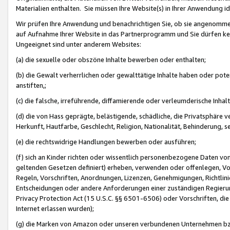
Materialien enthalten. Sie müssen Ihre Website(s) in Ihrer Anwendung ide
Wir prüfen Ihre Anwendung und benachrichtigen Sie, ob sie angenommen
auf Aufnahme Ihrer Website in das Partnerprogramm und Sie dürfen kei
Ungeeignet sind unter anderem Websites:
(a) die sexuelle oder obszöne Inhalte bewerben oder enthalten;
(b) die Gewalt verherrlichen oder gewalttätige Inhalte haben oder pot
anstiften,;
(c) die falsche, irreführende, diffamierende oder verleumderische Inha
(d) die von Hass geprägte, belästigende, schädliche, die Privatsphäre v
Herkunft, Hautfarbe, Geschlecht, Religion, Nationalität, Behinderung, 
(e) die rechtswidrige Handlungen bewerben oder ausführen;
(f) sich an Kinder richten oder wissentlich personenbezogene Daten vo
geltenden Gesetzen definiert) erheben, verwenden oder offenlegen, Vo
Regeln, Vorschriften, Anordnungen, Lizenzen, Genehmigungen, Richtlini
Entscheidungen oder andere Anforderungen einer zuständigen Regierung
Privacy Protection Act (15 U.S.C. §§ 6501-6506) oder Vorschriften, di
Internet erlassen wurden);
(g) die Marken von Amazon oder unseren verbundenen Unternehmen b