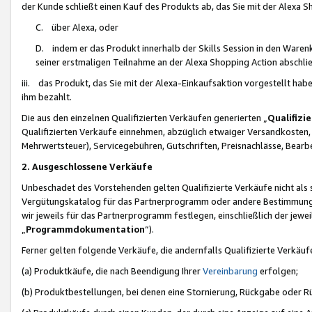
der Kunde schließt einen Kauf des Produkts ab, das Sie mit der Alexa 
C. über Alexa, oder
D. indem er das Produkt innerhalb der Skills Session in den Waren
seiner erstmaligen Teilnahme an der Alexa Shopping Action abschlie
iii. das Produkt, das Sie mit der Alexa-Einkaufsaktion vorgestellt ha
ihm bezahlt.
Die aus den einzelnen Qualifizierten Verkäufen generierten „
Qualifizi
Qualifizierten Verkäufe einnehmen, abzüglich etwaiger Versandkosten
Mehrwertsteuer), Servicegebühren, Gutschriften, Preisnachlässe, Bear
2. Ausgeschlossene Verkäufe
Unbeschadet des Vorstehenden gelten Qualifizierte Verkäufe nicht als
Vergütungskatalog für das Partnerprogramm oder andere Bestimmungen,
wir jeweils für das Partnerprogramm festlegen, einschließlich der jewe
„
Programmdokumentation
“).
Ferner gelten folgende Verkäufe, die andernfalls Qualifizierte Verkä
(a) Produktkäufe, die nach Beendigung Ihrer
Vereinbarung
erfolgen;
(b) Produktbestellungen, bei denen eine Stornierung, Rückgabe oder R