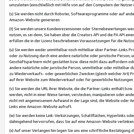
umzuleiten (einschließlich mit Hilfe von auf den Computern der Nutzer i
(s) Sie werden nicht durch Roboter, Softwareprogramme oder auf andere
Amazon-Website generieren.
(t) Sie werden unsere Kundenrezensionen oder Sternebewertungen wed
nutzen, es sei denn, Sie haben über die Creators API und die PA API e
erfüllen die in der Lizenz beschriebenen Voraussetzungen für die Nutzu
(u) Sie werden weder unmittelbar noch mittelbar über Partner-Links P
oder zu Nutzung durch eine andere natürliche oder juristische Person,
Geschäftspartnern nicht gestatten bzw. diese nicht dazu auffordern od
andere natürliche oder juristische Person, unmittelbar oder mittelbar
zu Wiederverkaufs- oder gewerblichen Zwecken (gleich welcher Art) 
auf Ihrer Website zum Wiederverkauf oder für gewerbliche Nutzungen 
(v) Sie werden die URL Ihrer Website, die die Partner-Links enthält b
werden, nicht in einer Weise tarnen, verstecken, manipulieren oder and
nicht mit angemessenem Aufwand in der Lage sind, die Website oder A
Links eine Amazon-Website aufruft.
(w) Sie werden keine Link-Verkürzungen, Schaltflächen, Hyperlinks ode
dahingehend hervorrufen, dass Sie auf eine Amazon-Website verlinken
(x) Auf unser Verlangen hin legen Sie uns eine schriftliche Bestätigung