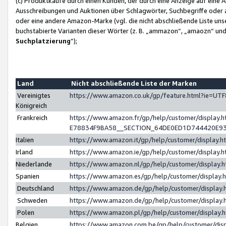
(c) Produktkäufe durch einen Kunden, der durch eine Anzeige auf eine 
Ausschreibungen und Auktionen über Schlagwörter, Suchbegriffe oder 
oder eine andere Amazon-Marke (vgl. die nicht abschließende Liste un
buchstabierte Varianten dieser Wörter (z. B. „ammazon“, „amaozn“ und „
Suchplatzierung
”);
Land
Nicht abschließende Liste der Marken
Vereinigtes
https://www.amazon.co.uk/gp/feature.html?ie=U
Königreich
Frankreich
https://www.amazon.fr/gp/help/customer/displa
E78834F9BA58__SECTION_64DE0ED1D744420E9
Italien
https://www.amazon.it/gp/help/customer/display
Irland
https://www.amazon.ie/gp/help/customer/displa
Niederlande
https://www.amazon.nl/gp/help/customer/display
Spanien
https://www.amazon.es/gp/help/customer/display
Deutschland
https://www.amazon.de/gp/help/customer/displa
Schweden
https://www.amazon.de/gp/help/customer/displa
Polen
https://www.amazon.pl/gp/help/customer/display
Belgien
https://www.amazon.com.be/gp/help/customer/d