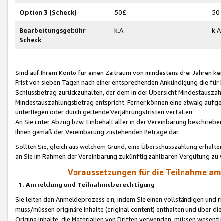
Option 3 (Scheck)
50£
50
Bearbeitungsgebühr
k.A.
k.A
Scheck
Sind auf Ihrem Konto für einen Zeitraum von mindestens drei Jahren kein
Frist von sieben Tagen nach einer entsprechenden Ankündigung die für
Schlussbetrag zurückzuhalten, der dem in der Übersicht Mindestausz
Mindestauszahlungsbetrag entspricht. Ferner können eine etwaig aufg
unterliegen oder durch geltende Verjährungsfristen verfallen.
An Sie unter Abzug bzw. Einbehalt aller in der Vereinbarung beschrieb
Ihnen gemäß der Vereinbarung zustehenden Beträge dar.
Sollten Sie, gleich aus welchem Grund, eine Überschusszahlung erhalte
an Sie im Rahmen der Vereinbarung zukünftig zahlbaren Vergütung zu 
Voraussetzungen für die Teilnahme a
1. Anmeldung und Teilnahmeberechtigung
Sie leiten den Anmeldeprozess ein, indem Sie einen vollständigen und 
muss/müssen originäre Inhalte (original content) enthalten und über d
Originalinhalte, die Materialien von Dritten verwenden, müssen wese