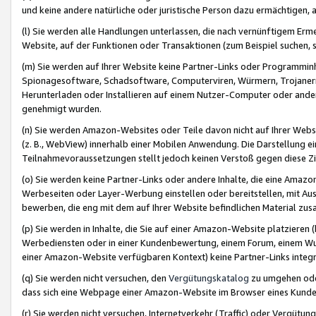
und keine andere natürliche oder juristische Person dazu ermächtigen, a
(l) Sie werden alle Handlungen unterlassen, die nach vernünftigem Erme
Website, auf der Funktionen oder Transaktionen (zum Beispiel suchen, s
(m) Sie werden auf Ihrer Website keine Partner-Links oder Programmin
Spionagesoftware, Schadsoftware, Computerviren, Würmern, Trojaner
Herunterladen oder Installieren auf einem Nutzer-Computer oder ande
genehmigt wurden.
(n) Sie werden Amazon-Websites oder Teile davon nicht auf Ihrer Websi
(z. B., WebView) innerhalb einer Mobilen Anwendung. Die Darstellung ein
Teilnahmevoraussetzungen stellt jedoch keinen Verstoß gegen diese Zif
(o) Sie werden keine Partner-Links oder andere Inhalte, die eine Am
Werbeseiten oder Layer-Werbung einstellen oder bereitstellen, mit Au
bewerben, die eng mit dem auf Ihrer Website befindlichen Material z
(p) Sie werden in Inhalte, die Sie auf einer Amazon-Website platzier
Werbediensten oder in einer Kundenbewertung, einem Forum, einem Wun
einer Amazon-Website verfügbaren Kontext) keine Partner-Links integr
(q) Sie werden nicht versuchen, den
Vergütungskatalog
zu umgehen oder
dass sich eine Webpage einer Amazon-Website im Browser eines Kunden 
(r) Sie werden nicht versuchen, Internetverkehr (Traffic) oder Vergü