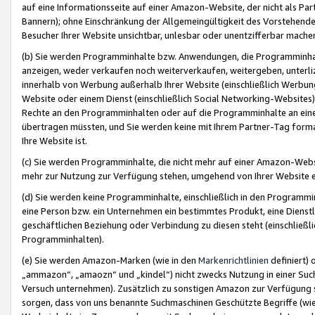
auf eine Informationsseite auf einer Amazon-Website, der nicht als Part
Bannern); ohne Einschränkung der Allgemeingültigkeit des Vorstehende
Besucher Ihrer Website unsichtbar, unlesbar oder unentzifferbar mache
(b) Sie werden Programminhalte bzw. Anwendungen, die Programminhalt
anzeigen, weder verkaufen noch weiterverkaufen, weitergeben, unterli
innerhalb von Werbung außerhalb Ihrer Website (einschließlich Werbun
Website oder einem Dienst (einschließlich Social Networking-Website
Rechte an den Programminhalten oder auf die Programminhalte an eine a
übertragen müssten, und Sie werden keine mit Ihrem Partner-Tag formati
Ihre Website ist.
(c) Sie werden Programminhalte, die nicht mehr auf einer Amazon-Websit
mehr zur Nutzung zur Verfügung stehen, umgehend von Ihrer Website e
(d) Sie werden keine Programminhalte, einschließlich in den Programmin
eine Person bzw. ein Unternehmen ein bestimmtes Produkt, eine Dienstle
geschäftlichen Beziehung oder Verbindung zu diesen steht (einschließli
Programminhalten).
(e) Sie werden Amazon-Marken (wie in den
Markenrichtlinien
definiert) 
„ammazon“, „amaozn“ und „kindel“) nicht zwecks Nutzung in einer Suc
Versuch unternehmen). Zusätzlich zu sonstigen Amazon zur Verfügung 
sorgen, dass von uns benannte Suchmaschinen Geschützte Begriffe (wie 