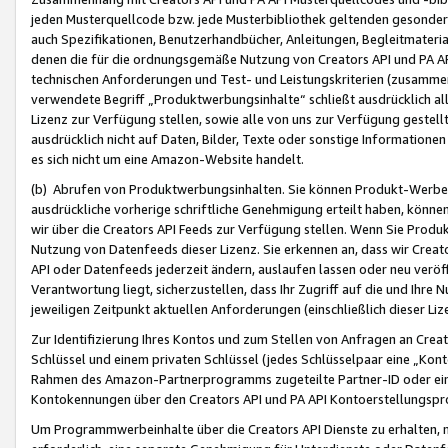
jeden Musterquellcode bzw. jede Musterbibliothek geltenden gesonder
auch Spezifikationen, Benutzerhandbücher, Anleitungen, Begleitmaterial
denen die für die ordnungsgemäße Nutzung von Creators API und PA A
technischen Anforderungen und Test- und Leistungskriterien (zusammen
verwendete Begriff „Produktwerbungsinhalte“ schließt ausdrücklich al
Lizenz zur Verfügung stellen, sowie alle von uns zur Verfügung gestel
ausdrücklich nicht auf Daten, Bilder, Texte oder sonstige Informatione
es sich nicht um eine Amazon-Website handelt.
(b) Abrufen von Produktwerbungsinhalten. Sie können Produkt-Werbein
ausdrückliche vorherige schriftliche Genehmigung erteilt haben, könn
wir über die Creators API Feeds zur Verfügung stellen. Wenn Sie Produk
Nutzung von Datenfeeds dieser Lizenz. Sie erkennen an, dass wir Creat
API oder Datenfeeds jederzeit ändern, auslaufen lassen oder neu veröffe
Verantwortung liegt, sicherzustellen, dass Ihr Zugriff auf die und Ihr
jeweiligen Zeitpunkt aktuellen Anforderungen (einschließlich dieser Liz
Zur Identifizierung Ihres Kontos und zum Stellen von Anfragen an Crea
Schlüssel und einem privaten Schlüssel (jedes Schlüsselpaar eine „Kon
Rahmen des Amazon-Partnerprogramms zugeteilte Partner-ID oder ein
Kontokennungen über den Creators API und PA API Kontoerstellungspro
Um Programmwerbeinhalte über die Creators API Dienste zu erhalten, m