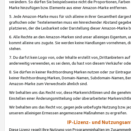
verändern. So dürfen Sie beispielsweise nicht die Proportionen, Farb
Marke hinzufügen bzw. Elemente aus einer Amazon-Marke entfernen.
5. Jede Amazon-Marke muss für sich alleine in ihrer Gesamtheit darge
grafischen oder Textelementen muss ein hinreichender Abstand gegebe
platzieren, der die Lesbarkeit oder Darstellung dieser Amazon-Marke b
6. Alle Rechte an den Amazon-Marken sind unser alleiniges Eigentum, 
kommt alleine uns zugute. Sie werden keine Handlungen vornehmen, 
stehen.
7. Du darfst kein Logo von, oder Inhalte erstellt von,
Drittanbietern au
anderweitig verwenden, es sei denn, du hast von diesem Verkäufer oder
8. Sie dürfen in keiner Rechtsordnung Marken nutzen oder zur Eintragu
keiner Rechtsordnung Marken, Domain-Namen, Subdomain-Namen, Benu
Amazon-Marke zum Verwechseln ähnlich sind.
Wir behalten uns das Recht vor, diese Markenrichtlinien und die gene
Einstellen einer Änderungsmitteilung oder überarbeiteter Markenricht
Wir behalten uns das Recht vor, gegen jede unbefugte Nutzung bzw. jede 
unserem alleinigen Ermessen angemessene Maßnahmen zu ergreifen.
IP-Lizenz- und Nutzungsan
Diese Lizenz regelt Ihre Nutzung von Programminhalten im Zusammen