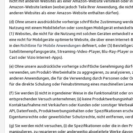
nicht mit anderen Websites als einer Amazon-Website verlinken oder i
Amazon-Website lenken (wobei jedoch Teile Ihrer Anwendung, die nich
anderen Websites als einer Amazon-Website enthalten dürfen).
(d) Ohne unsere ausdrückliche vorherige schriftliche Zustimmung werd
Nutzung mit einem Mobiltelefon oder sonstigen Mobilgerät entwickelt
(1) Websites, die nicht für die Nutzung mit solchen Geräten entwickelt
eine nicht für Mobilgeräte optimierte Website, die über einen Interne
in den
Richtlinie für Mobile Anwendungen
definiert, oder (3) Beistellge
Satellitenempfangsgeräte, Streaming-Video-Player, Blu-Ray-Player ode
Cast oder Vizio Internet-Apps).
(e) Ohne unsere ausdrückliche vorherige schriftliche Genehmigung dürfe
verwenden, um Produkt-Werbeinhalte zu aggregieren, zu analysieren, 
anderen Anwendungen, die für die Verwendung durch Personen oder Or
für die direkte Schulung oder Feinabstimmung eines maschinellen Lern
(f) Sie werden (i) nicht in irgendeiner Weise in die Funktionalität ode
entsprechenden Versuch unternehmen; (ii) keine Produktwerbungsinha
Kontaktaufnahme mit Verkäufern oder Kunden oder sonstiger Werbeaktiv
API, Datenfeeds, Produktwerbungsinhalten oder Spezifikationen erschei
Eigentumsrechte oder gewerblicher Schutzrechte, nicht entfernen, verd
(g) Sie werden nicht versuchen, (i) die Spezifikationen oder die in de
manipulieren, zu reparieren oder anderweitig abgeleitete Werke davon z