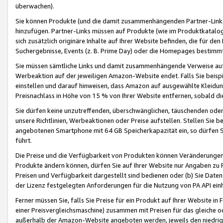
überwachen).
Sie können Produkte (und die damit zusammenhängenden Partner-Links)
hinzufügen. Partner-Links müssen auf Produkte (wie im Produktkatalog de
sich zusätzlich originäre Inhalte auf Ihrer Website befinden, die für 
Suchergebnisse, Events (z. B. Prime Day) oder die Homepages bestimmte
Sie müssen sämtliche Links und damit zusammenhängende Verweise auf z
Werbeaktion auf der jeweiligen Amazon-Website endet. Falls Sie beisp
einstellen und darauf hinweisen, dass Amazon auf ausgewählte Kleidun
Preisnachlass in Höhe von 15 % von Ihrer Website entfernen, sobald di
Sie dürfen keine unzutreffenden, überschwänglichen, täuschenden od
unsere Richtlinien, Werbeaktionen oder Preise aufstellen. Stellen Sie 
angebotenen Smartphone mit 64 GB Speicherkapazität ein, so dürfen S
führt.
Die Preise und die Verfügbarkeit von Produkten können Veränderungen 
Produkte ändern können, dürfen Sie auf Ihrer Website nur Angaben zu P
Preisen und Verfügbarkeit dargestellt sind bedienen oder (b) Sie Daten
der Lizenz festgelegten Anforderungen für die Nutzung von PA API einh
Ferner müssen Sie, falls Sie Preise für ein Produkt auf Ihrer Website in 
einer Preisvergleichsmaschine) zusammen mit Preisen für das gleiche o
außerhalb der Amazon-Website angeboten werden, jeweils den niedrigst