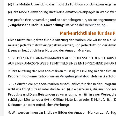
(d) Ihre Mobile Anwendung darf nicht die Funktion von Amazons eige
(e) Ihre Mobile Anwendung darf keine Amazon-Webpages in WebView 
Wir prüfen Ihre Anwendung und benachrichtigen Sie, ob sie angenomm
„
Zugelassene Mobile Anwendung
“ im Sinne der
Vereinbarung
.
Markenrichtlinien für das 
Diese Richtlinien gelten für die Nutzung der Marken, die wir Ihnen als 
müssen jederzeit strikt eingehalten werden, und jede Nutzung der Ama
Lizenzen bezüglich Ihrer Nutzung der Amazon-Marken.
1. SIE DÜRFEN DIE AMAZON-MARKEN AUSSCHLIESSLICH DURCH DARS
AUF EINER AMAZON-WEBSITE MITTELS EINES ENTSPRECHENDEN PART
2. Ihre Nutzung der Amazon-Marken muss (i) im Einklang mit der aktuells
Programmdokumentation (wie im
Vergütungskatalog
definiert) erfolg
3. Sie dürfen die Amazon-Marken ausschließlich für den in der Progr
nicht wie folgt nutzen oder darstellen: (i) in einer Weise, die ein Spo
Produkte und Dienstleistungen zu verunglimpfen, (iii) in einer Weise
schädigen könnte, oder (iv) in Offline-Materialien oder E-Mails (z. B.
Dokumenten oder mündlicher Werbung).
4. Wir werden Ihnen ein Bild bzw. Bilder der Amazon-Marken zur Verfüg