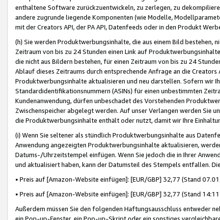
enthaltene Software zurückzuentwickeln, zu zerlegen, zu dekompilier
andere zugrunde liegende Komponenten (wie Modelle, Modellparameter
mit der Creators API, der PA API, Datenfeeds oder in den Produkt Werb
(h) Sie werden Produktwerbungsinhalte, die aus einem Bild bestehen, ni
Zeitraum von bis zu 24 Stunden einen Link auf Produktwerbungsinhalte
die nicht aus Bildern bestehen, für einen Zeitraum von bis zu 24 Stund
Ablauf dieses Zeitraums durch entsprechende Anfrage an die Creators 
Produktwerbungsinhalte aktualisieren und neu darstellen. Sofern wir Ih
Standardidentifikationsnummern (ASINs) für einen unbestimmten Zeitra
Kundenanwendung, dürfen unbeschadet des Vorstehenden Produktwerbu
Zwischenspeicher abgelegt werden. Auf unser Verlangen werden Sie un
die Produktwerbungsinhalte enthält oder nutzt, damit wir Ihre Einhalt
(i) Wenn Sie seltener als stündlich Produktwerbungsinhalte aus Datenfe
Anwendung angezeigten Produktwerbungsinhalte aktualisieren, werden 
Datums-/Uhrzeitstempel einfügen. Wenn Sie jedoch die in Ihrer Anwe
und aktualisiert haben, kann der Datumsteil des Stempels entfallen. Dies
• Preis auf [Amazon-Website einfügen]: [EUR/GBP] 32,77 (Stand 07.01.
• Preis auf [Amazon-Website einfügen]: [EUR/GBP] 32,77 (Stand 14:11 
Außerdem müssen Sie den folgenden Haftungsausschluss entweder neb
ein Pop-up-Fenster, ein Pop-up-Skript oder ein sonstiges vergleichba