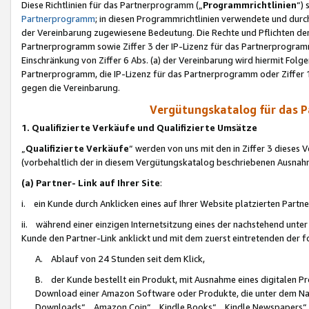
Diese Richtlinien für das Partnerprogramm („
Programmrichtlinien
“)
Partnerprogramm
; in diesen Programmrichtlinien verwendete und durch
der Vereinbarung zugewiesene Bedeutung. Die Rechte und Pflichten de
Partnerprogramm sowie Ziffer 3 der IP-Lizenz für das Partnerprogram
Einschränkung von Ziffer 6 Abs. (a) der Vereinbarung wird hiermit Fol
Partnerprogramm, die IP-Lizenz für das Partnerprogramm oder Ziffer 1
gegen die Vereinbarung.
Vergütungskatalog für das 
1. Qualifizierte Verkäufe und Qualifizierte Umsätze
„
Qualifizierte Verkäufe
“ werden von uns mit den in Ziffer 3 diese
(vorbehaltlich der in diesem Vergütungskatalog beschriebenen Ausnah
(a) Partner- Link auf Ihrer Site
:
i. ein Kunde durch Anklicken eines auf Ihrer Website platzierten Part
ii. während einer einzigen Internetsitzung eines der nachstehend unter (i)
Kunde den Partner-Link anklickt und mit dem zuerst eintretenden der f
A. Ablauf von 24 Stunden seit dem Klick,
B. der Kunde bestellt ein Produkt, mit Ausnahme eines digitalen P
Download einer Amazon Software oder Produkte, die unter dem N
Downloads“, „Amazon Coin“, „Kindle Books“, „Kindle Newspapers“, „