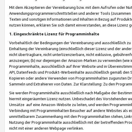
Mit dem Akzeptieren der Vereinbarung bzw. mit dem Aufrufen oder Nutz
Anwendungsprogrammierschnittstellen und anderer Tools (zusammen die
Texten und sonstigen Informationen und Inhalten in Bezug auf Produkte
nutzen können, erklären Sie sich damit einverstanden, an diese Lizenz 
1. Eingeschränkte Lizenz für Programminhalte
Vorbehaltlich der Bedingungen der Vereinbarung und ausschließlich z
Einhaltung der Vereinbarung (einschließlich dieser Lizenz und der ande
nicht übertragbare, nicht unterlizenzierbare, nicht exklusive, gebühren
anzuzeigen; (b) nur diejenigen der Amazon-Marken zu verwenden (wie in 
Programminhalte, ausschließlich auf Ihrer Website und in Übereinstimmu
API, Datenfeeds und Produkt-Werbeinhalte ausschließlich gemäß den Spe
Kopieren oder andere Verwenden von Programminhalten zugunsten Dri
Sammeln und Extrahieren von Daten. Zur Klarstellung: Zu den Program
Sie werden Programminhalte ausschließlich nach Maßgabe der Besti
hiermit eingeräumten Lizenz nutzen. Unbeschadet des Vorstehenden we
Umsätze auf eine Amazon-Website zu leiten, und werden Programminhal
Verbindung mit Programminhalten Besucher auf andere Websites als ein
unmittelbarem Zusammenhang mit den Programminhalten stehen, Links z
Nutzung der Programminhalte ausschließlich mit der betreffenden Pr
nicht mit einer anderen Webpage verlinken.