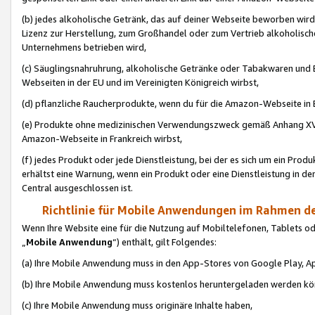
(b) jedes alkoholische Getränk, das auf deiner Webseite beworben wird
Lizenz zur Herstellung, zum Großhandel oder zum Vertrieb alkoholisch
Unternehmens betrieben wird,
(c) Säuglingsnahruhrung, alkoholische Getränke oder Tabakwaren und E
Webseiten in der EU und im Vereinigten Königreich wirbst,
(d) pflanzliche Raucherprodukte, wenn du für die Amazon-Webseite in B
(e) Produkte ohne medizinischen Verwendungszweck gemäß Anhang XVI 
Amazon-Webseite in Frankreich wirbst,
(f) jedes Produkt oder jede Dienstleistung, bei der es sich um ein Prod
erhältst eine Warnung, wenn ein Produkt oder eine Dienstleistung in de
Central ausgeschlossen ist.
Richtlinie für Mobile Anwendungen im Rahmen de
Wenn Ihre Website eine für die Nutzung auf Mobiltelefonen, Tablets 
„
Mobile Anwendung
“) enthält, gilt Folgendes:
(a) Ihre Mobile Anwendung muss in den App-Stores von Google Play, A
(b) Ihre Mobile Anwendung muss kostenlos heruntergeladen werden könn
(c) Ihre Mobile Anwendung muss originäre Inhalte haben,