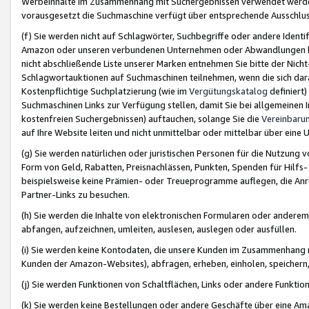
Werbeinhalte im Zusammenhang mit Suchergebnissen verwendet werden,
vorausgesetzt die Suchmaschine verfügt über entsprechende Ausschlu
(f) Sie werden nicht auf Schlagwörter, Suchbegriffe oder andere Ident
Amazon oder unseren verbundenen Unternehmen oder Abwandlungen bzw
nicht abschließende Liste unserer Marken entnehmen Sie bitte der Nich
Schlagwortauktionen auf Suchmaschinen teilnehmen, wenn die sich da
Kostenpflichtige Suchplatzierung (wie im
Vergütungskatalog
definiert
Suchmaschinen Links zur Verfügung stellen, damit Sie bei allgemeinen I
kostenfreien Suchergebnissen) auftauchen, solange Sie die
Vereinbaru
auf Ihre Website leiten und nicht unmittelbar oder mittelbar über eine
(g) Sie werden natürlichen oder juristischen Personen für die Nutzung 
Form von Geld, Rabatten, Preisnachlässen, Punkten, Spenden für Hilfs
beispielsweise keine Prämien- oder Treueprogramme auflegen, die Anrei
Partner-Links zu besuchen.
(h) Sie werden die Inhalte von elektronischen Formularen oder anderem M
abfangen, aufzeichnen, umleiten, auslesen, auslegen oder ausfüllen.
(i) Sie werden keine Kontodaten, die unsere Kunden im Zusammenhang 
Kunden der Amazon-Websites), abfragen, erheben, einholen, speichern,
(j) Sie werden Funktionen von Schaltflächen, Links oder andere Funkti
(k) Sie werden keine Bestellungen oder andere Geschäfte über eine Ama