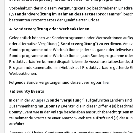
Vorbehaltlich der in diesem Vergütungskatalog beschriebenen Einschr
(„
Standardvergütung im Rahmen des Partnerprogramms
“) besc
bestimmten Prozentsatzes der Qualifizierten Erlöse.
4. Sondervergütung oder Werbeaktionen
Gelegentlich können wir Sonderprogramme oder Werbeaktionen auflegen,
oder alternative Vergütung („
Sondervergütung
”) zu verdienen. Amazo
Sonderprogramme oder Werbeaktionen jederzeit ganz oder teilweise einz
Sonderprogramme oder Werbeaktionen (auch Sonderprogramme oder We
Produktverkäufen kommt) disqualifizierende Ausschlusstatbestände, di
Programmdokumentation im Hinblick auf Produktverkäufe geltende E
Werbeaktionen.
Folgende Sondervergütungen sind derzeit verfügbar:
hier
.
(a) Bounty Events
In den in der
Anlage
(„
Sondervergütung
“) aufgeführten Ländern sind
Zusammenhang mit „
Bounty Events
“ die in dieser Ziffer 4 (a) besch
Bounty Event wie in der Anlage beschrieben anspruchsberechtigt sein mu
teilnehmende Startseite einer Amazon-Website aufruft und (2) der Kun
ausführt.
Amazon zahlt keine Sondervergütung, wenn das zugrundeliegende Boun