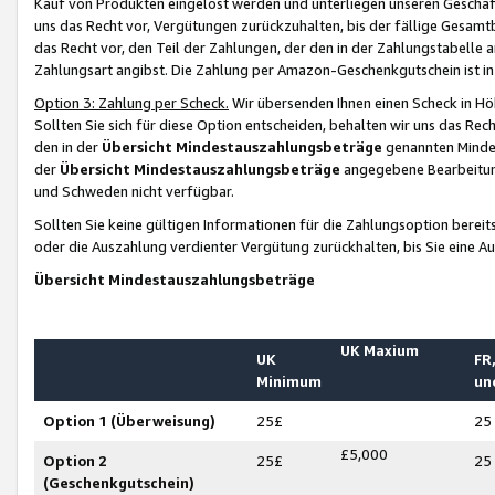
Kauf von Produkten eingelöst werden und unterliegen unseren Geschäf
uns das Recht vor, Vergütungen zurückzuhalten, bis der fällige Gesamt
das Recht vor, den Teil der Zahlungen, der den in der Zahlungstabelle 
Zahlungsart angibst. Die Zahlung per Amazon-Geschenkgutschein ist in
Option 3: Zahlung per Scheck.
Wir übersenden Ihnen einen Scheck in Höh
Sollten Sie sich für diese Option entscheiden, behalten wir uns das Rec
den in der
Übersicht Mindestauszahlungsbeträge
genannten Mindest
der
Übersicht Mindestauszahlungsbeträge
angegebene Bearbeitung
und Schweden nicht verfügbar.
Sollten Sie keine gültigen Informationen für die Zahlungsoption bereit
oder die Auszahlung verdienter Vergütung zurückhalten, bis Sie eine A
Übersicht Mindestauszahlungsbeträge
UK Maxium
UK
FR,
Minimum
un
Option 1 (Überweisung)
25£
25
£5,000
Option 2
25£
25
(Geschenkgutschein)