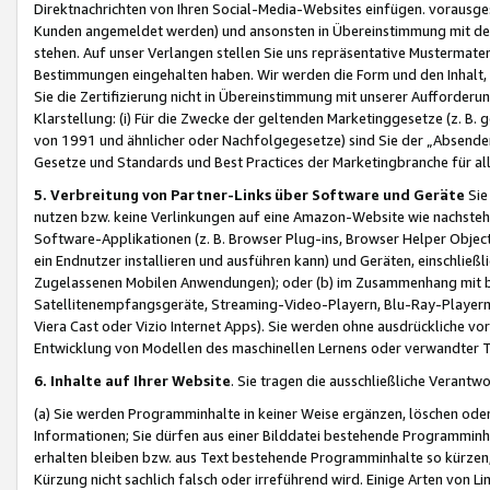
Direktnachrichten von Ihren Social-Media-Websites einfügen. vorausg
Kunden angemeldet werden) und ansonsten in Übereinstimmung mit der
stehen. Auf unser Verlangen stellen Sie uns repräsentative Mustermater
Bestimmungen eingehalten haben. Wir werden die Form und den Inhalt, di
Sie die Zertifizierung nicht in Übereinstimmung mit unserer Aufforderu
Klarstellung: (i) Für die Zwecke der geltenden Marketinggesetze (z. 
von 1991 und ähnlicher oder Nachfolgegesetze) sind Sie der „Absender“ j
Gesetze und Standards und Best Practices der Marketingbranche für 
5. Verbreitung von Partner-Links über Software und Geräte
Sie
nutzen bzw. keine Verlinkungen auf eine Amazon-Website wie nachsteh
Software-Applikationen (z. B. Browser Plug-ins, Browser Helper Objec
ein Endnutzer installieren und ausführen kann) und Geräten, einschlie
Zugelassenen Mobilen Anwendungen); oder (b) im Zusammenhang mit bzw.
Satellitenempfangsgeräte, Streaming-Video-Playern, Blu-Ray-Playern 
Viera Cast oder Vizio Internet Apps). Sie werden ohne ausdrückliche v
Entwicklung von Modellen des maschinellen Lernens oder verwandter 
6. Inhalte auf Ihrer Website
. Sie tragen die ausschließliche Verantwo
(a) Sie werden Programminhalte in keiner Weise ergänzen, löschen oder
Informationen; Sie dürfen aus einer Bilddatei bestehende Programminhal
erhalten bleiben bzw. aus Text bestehende Programminhalte so kürzen, 
Kürzung nicht sachlich falsch oder irreführend wird. Einige Arten von L