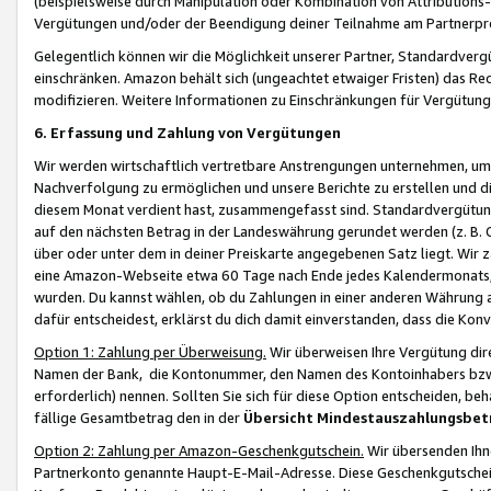
(beispielsweise durch Manipulation oder Kombination von Attributions-
Vergütungen und/oder der Beendigung deiner Teilnahme am Partnerp
Gelegentlich können wir die Möglichkeit unserer Partner, Standardv
einschränken. Amazon behält sich (ungeachtet etwaiger Fristen) das Re
modifizieren. Weitere Informationen zu Einschränkungen für Vergütung
6. Erfassung und Zahlung von Vergütungen
Wir werden wirtschaftlich vertretbare Anstrengungen unternehmen, um 
Nachverfolgung zu ermöglichen und unsere Berichte zu erstellen und di
diesem Monat verdient hast, zusammengefasst sind. Standardvergütung
auf den nächsten Betrag in der Landeswährung gerundet werden (z. B. C
über oder unter dem in deiner Preiskarte angegebenen Satz liegt. Wir
eine Amazon-Webseite etwa 60 Tage nach Ende jedes Kalendermonats, i
wurden. Du kannst wählen, ob du Zahlungen in einer anderen Währung
dafür entscheidest, erklärst du dich damit einverstanden, dass die K
Option 1: Zahlung per Überweisung.
Wir überweisen Ihre Vergütung dir
Namen der Bank, die Kontonummer, den Namen des Kontoinhabers bzw. a
erforderlich) nennen. Sollten Sie sich für diese Option entscheiden, be
fällige Gesamtbetrag den in der
Übersicht Mindestauszahlungsbet
Option 2: Zahlung per Amazon-Geschenkgutschein.
Wir übersenden Ihne
Partnerkonto genannte Haupt-E-Mail-Adresse. Diese Geschenkgutschei