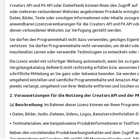
Creators API und PA API oder Datenfeeds können Ihnen den Zugriff auf D
oder mehreren verbundenen Websites angebotenen Produkte ermögliche
Daten, Bilder, Texte oder sonstigen Informationen oder Inhalte zuzugre
anwendbaren Lizenzvereinbarungen für die Creators API und PA API od
diesen verbundenen Websites zur Verfügung gestellt werden.
Sie dürfen den Programminhalt nicht dazu verwenden, geistiges Eigent
verletzen. Sie dürfen Programminhalte nicht verwenden, um direkt ode
maschinelles Lernen oder verwandte Technologien zu entwickeln oder zu
Die Lizenz endet mit sofortiger Wirkung automatisch, wenn Sie zu irg
Vergütungskatalog definiert) nicht rechtzeitig erfüllen bzw. ansonsten
schriftliche Mitteilung an Sie ganz oder teilweise beenden. Sie werden
umgehend einstellen und sämtliche Programminhalte und Amazon-Marke
jeweils verlangt, umgehend von Ihrer Website entfernen und löschen od
2. Voraussetzungen für die Nutzung der Creators API und der P
(a)
Beschreibung
. Im Rahmen dieser Lizenz können wir Ihnen Programmi
• Daten, Bilder, Audio-Dateien, Videos, Logos, Benutzerschnittstellen-
• Textmaterialien, wie beispielsweise Produktinformationen in Textfor
Neben den vorstehenden Produktwerbungsinhalten und dem Zugriff auf 
Zusammenhang mit Creators API und PA API Musterquellcodes und -bibli