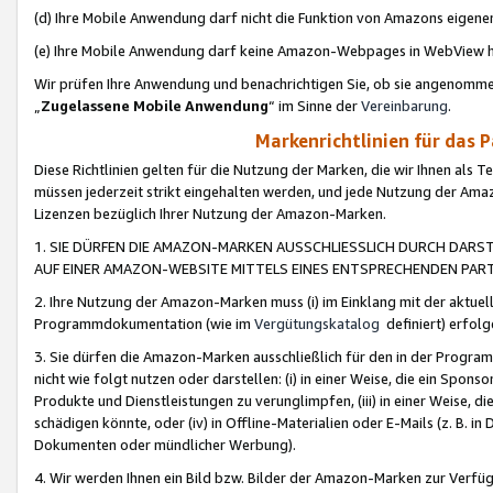
(d) Ihre Mobile Anwendung darf nicht die Funktion von Amazons eige
(e) Ihre Mobile Anwendung darf keine Amazon-Webpages in WebView 
Wir prüfen Ihre Anwendung und benachrichtigen Sie, ob sie angenomm
„
Zugelassene Mobile Anwendung
“ im Sinne der
Vereinbarung
.
Markenrichtlinien für das 
Diese Richtlinien gelten für die Nutzung der Marken, die wir Ihnen als 
müssen jederzeit strikt eingehalten werden, und jede Nutzung der Ama
Lizenzen bezüglich Ihrer Nutzung der Amazon-Marken.
1. SIE DÜRFEN DIE AMAZON-MARKEN AUSSCHLIESSLICH DURCH DARS
AUF EINER AMAZON-WEBSITE MITTELS EINES ENTSPRECHENDEN PART
2. Ihre Nutzung der Amazon-Marken muss (i) im Einklang mit der aktuells
Programmdokumentation (wie im
Vergütungskatalog
definiert) erfolg
3. Sie dürfen die Amazon-Marken ausschließlich für den in der Progr
nicht wie folgt nutzen oder darstellen: (i) in einer Weise, die ein Spo
Produkte und Dienstleistungen zu verunglimpfen, (iii) in einer Weise
schädigen könnte, oder (iv) in Offline-Materialien oder E-Mails (z. B.
Dokumenten oder mündlicher Werbung).
4. Wir werden Ihnen ein Bild bzw. Bilder der Amazon-Marken zur Verfüg