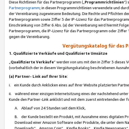
Diese Richtlinien für das Partnerprogramm („
Programmrichtlinien
“)
Partnerprogramm
; in diesen Programmrichtlinien verwendete und durch
der Vereinbarung zugewiesene Bedeutung. Die Rechte und Pflichten de
Partnerprogramm sowie Ziffer 3 der IP-Lizenz für das Partnerprogram
Einschränkung von Ziffer 6 Abs. (a) der Vereinbarung wird hiermit Fol
Partnerprogramm, die IP-Lizenz für das Partnerprogramm oder Ziffer 1
gegen die Vereinbarung.
Vergütungskatalog für das 
1. Qualifizierte Verkäufe und Qualifizierte Umsätze
„
Qualifizierte Verkäufe
“ werden von uns mit den in Ziffer 3 diese
(vorbehaltlich der in diesem Vergütungskatalog beschriebenen Ausnah
(a) Partner- Link auf Ihrer Site
:
i. ein Kunde durch Anklicken eines auf Ihrer Website platzierten Part
ii. während einer einzigen Internetsitzung eines der nachstehend unter (i)
Kunde den Partner-Link anklickt und mit dem zuerst eintretenden der f
A. Ablauf von 24 Stunden seit dem Klick,
B. der Kunde bestellt ein Produkt, mit Ausnahme eines digitalen P
Download einer Amazon Software oder Produkte, die unter dem N
Downloads“, „Amazon Coin“, „Kindle Books“, „Kindle Newspapers“, „