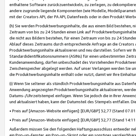
enthaltene Software zurückzuentwickeln, zu zerlegen, zu dekompilier
andere zugrunde liegende Komponenten (wie Modelle, Modellparameter
mit der Creators API, der PA API, Datenfeeds oder in den Produkt Werb
(h) Sie werden Produktwerbungsinhalte, die aus einem Bild bestehen, ni
Zeitraum von bis zu 24 Stunden einen Link auf Produktwerbungsinhalte
die nicht aus Bildern bestehen, für einen Zeitraum von bis zu 24 Stund
Ablauf dieses Zeitraums durch entsprechende Anfrage an die Creators 
Produktwerbungsinhalte aktualisieren und neu darstellen. Sofern wir Ih
Standardidentifikationsnummern (ASINs) für einen unbestimmten Zeitra
Kundenanwendung, dürfen unbeschadet des Vorstehenden Produktwerbu
Zwischenspeicher abgelegt werden. Auf unser Verlangen werden Sie un
die Produktwerbungsinhalte enthält oder nutzt, damit wir Ihre Einhalt
(i) Wenn Sie seltener als stündlich Produktwerbungsinhalte aus Datenfe
Anwendung angezeigten Produktwerbungsinhalte aktualisieren, werden 
Datums-/Uhrzeitstempel einfügen. Wenn Sie jedoch die in Ihrer Anwe
und aktualisiert haben, kann der Datumsteil des Stempels entfallen. Dies
• Preis auf [Amazon-Website einfügen]: [EUR/GBP] 32,77 (Stand 07.01.
• Preis auf [Amazon-Website einfügen]: [EUR/GBP] 32,77 (Stand 14:11 
Außerdem müssen Sie den folgenden Haftungsausschluss entweder neb
ein Pop-up-Fenster, ein Pop-up-Skript oder ein sonstiges vergleichba