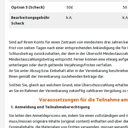
Option 3 (Scheck)
50£
50
Bearbeitungsgebühr
k.A.
k.A
Scheck
Sind auf Ihrem Konto für einen Zeitraum von mindestens drei Jahren kein
Frist von sieben Tagen nach einer entsprechenden Ankündigung die für
Schlussbetrag zurückzuhalten, der dem in der Übersicht Mindestausz
Mindestauszahlungsbetrag entspricht. Ferner können eine etwaig aufg
unterliegen oder durch geltende Verjährungsfristen verfallen.
An Sie unter Abzug bzw. Einbehalt aller in der Vereinbarung beschrieb
Ihnen gemäß der Vereinbarung zustehenden Beträge dar.
Sollten Sie, gleich aus welchem Grund, eine Überschusszahlung erhalte
an Sie im Rahmen der Vereinbarung zukünftig zahlbaren Vergütung zu 
Voraussetzungen für die Teilnahme a
1. Anmeldung und Teilnahmeberechtigung
Sie leiten den Anmeldeprozess ein, indem Sie einen vollständigen und 
muss/müssen originäre Inhalte (original content) enthalten und über d
Originalinhalte, die Materialien von Dritten verwenden, müssen wese