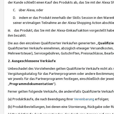
der Kunde schließt einen Kauf des Produkts ab, das Sie mit der Alexa 
C. über Alexa, oder
D. indem er das Produkt innerhalb der Skills Session in den Waren
seiner erstmaligen Teilnahme an der Alexa Shopping Action abschlie
iii. das Produkt, das Sie mit der Alexa-Einkaufsaktion vorgestellt ha
ihm bezahlt.
Die aus den einzelnen Qualifizierten Verkäufen generierten „
Qualifizi
Qualifizierten Verkäufe einnehmen, abzüglich etwaiger Versandkosten
Mehrwertsteuer), Servicegebühren, Gutschriften, Preisnachlässe, Bear
2. Ausgeschlossene Verkäufe
Unbeschadet des Vorstehenden gelten Qualifizierte Verkäufe nicht als
Vergütungskatalog für das Partnerprogramm oder andere Bestimmungen,
wir jeweils für das Partnerprogramm festlegen, einschließlich der jewe
„
Programmdokumentation
“).
Ferner gelten folgende Verkäufe, die andernfalls Qualifizierte Verkä
(a) Produktkäufe, die nach Beendigung Ihrer
Vereinbarung
erfolgen;
(b) Produktbestellungen, bei denen eine Stornierung, Rückgabe oder R