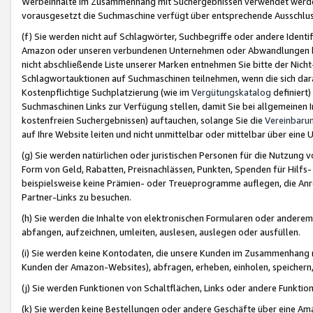
Werbeinhalte im Zusammenhang mit Suchergebnissen verwendet werden,
vorausgesetzt die Suchmaschine verfügt über entsprechende Ausschlu
(f) Sie werden nicht auf Schlagwörter, Suchbegriffe oder andere Ident
Amazon oder unseren verbundenen Unternehmen oder Abwandlungen bzw
nicht abschließende Liste unserer Marken entnehmen Sie bitte der Nich
Schlagwortauktionen auf Suchmaschinen teilnehmen, wenn die sich da
Kostenpflichtige Suchplatzierung (wie im
Vergütungskatalog
definiert
Suchmaschinen Links zur Verfügung stellen, damit Sie bei allgemeinen I
kostenfreien Suchergebnissen) auftauchen, solange Sie die
Vereinbaru
auf Ihre Website leiten und nicht unmittelbar oder mittelbar über eine
(g) Sie werden natürlichen oder juristischen Personen für die Nutzung 
Form von Geld, Rabatten, Preisnachlässen, Punkten, Spenden für Hilfs
beispielsweise keine Prämien- oder Treueprogramme auflegen, die Anrei
Partner-Links zu besuchen.
(h) Sie werden die Inhalte von elektronischen Formularen oder anderem M
abfangen, aufzeichnen, umleiten, auslesen, auslegen oder ausfüllen.
(i) Sie werden keine Kontodaten, die unsere Kunden im Zusammenhang 
Kunden der Amazon-Websites), abfragen, erheben, einholen, speichern,
(j) Sie werden Funktionen von Schaltflächen, Links oder andere Funkti
(k) Sie werden keine Bestellungen oder andere Geschäfte über eine Ama