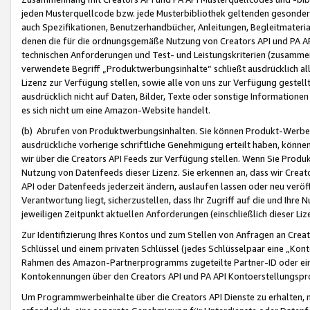
jeden Musterquellcode bzw. jede Musterbibliothek geltenden gesonder
auch Spezifikationen, Benutzerhandbücher, Anleitungen, Begleitmaterial
denen die für die ordnungsgemäße Nutzung von Creators API und PA A
technischen Anforderungen und Test- und Leistungskriterien (zusammen
verwendete Begriff „Produktwerbungsinhalte“ schließt ausdrücklich al
Lizenz zur Verfügung stellen, sowie alle von uns zur Verfügung gestel
ausdrücklich nicht auf Daten, Bilder, Texte oder sonstige Informatione
es sich nicht um eine Amazon-Website handelt.
(b) Abrufen von Produktwerbungsinhalten. Sie können Produkt-Werbein
ausdrückliche vorherige schriftliche Genehmigung erteilt haben, könn
wir über die Creators API Feeds zur Verfügung stellen. Wenn Sie Produk
Nutzung von Datenfeeds dieser Lizenz. Sie erkennen an, dass wir Creat
API oder Datenfeeds jederzeit ändern, auslaufen lassen oder neu veröffe
Verantwortung liegt, sicherzustellen, dass Ihr Zugriff auf die und Ihr
jeweiligen Zeitpunkt aktuellen Anforderungen (einschließlich dieser Liz
Zur Identifizierung Ihres Kontos und zum Stellen von Anfragen an Crea
Schlüssel und einem privaten Schlüssel (jedes Schlüsselpaar eine „Kon
Rahmen des Amazon-Partnerprogramms zugeteilte Partner-ID oder ein
Kontokennungen über den Creators API und PA API Kontoerstellungspro
Um Programmwerbeinhalte über die Creators API Dienste zu erhalten, m