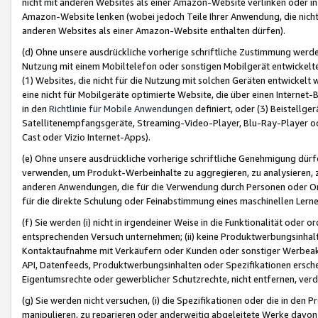
nicht mit anderen Websites als einer Amazon-Website verlinken oder i
Amazon-Website lenken (wobei jedoch Teile Ihrer Anwendung, die nich
anderen Websites als einer Amazon-Website enthalten dürfen).
(d) Ohne unsere ausdrückliche vorherige schriftliche Zustimmung werd
Nutzung mit einem Mobiltelefon oder sonstigen Mobilgerät entwickelt
(1) Websites, die nicht für die Nutzung mit solchen Geräten entwickelt
eine nicht für Mobilgeräte optimierte Website, die über einen Interne
in den
Richtlinie für Mobile Anwendungen
definiert, oder (3) Beistellge
Satellitenempfangsgeräte, Streaming-Video-Player, Blu-Ray-Player ode
Cast oder Vizio Internet-Apps).
(e) Ohne unsere ausdrückliche vorherige schriftliche Genehmigung dürfe
verwenden, um Produkt-Werbeinhalte zu aggregieren, zu analysieren, 
anderen Anwendungen, die für die Verwendung durch Personen oder Or
für die direkte Schulung oder Feinabstimmung eines maschinellen Lern
(f) Sie werden (i) nicht in irgendeiner Weise in die Funktionalität ode
entsprechenden Versuch unternehmen; (ii) keine Produktwerbungsinha
Kontaktaufnahme mit Verkäufern oder Kunden oder sonstiger Werbeaktiv
API, Datenfeeds, Produktwerbungsinhalten oder Spezifikationen erschei
Eigentumsrechte oder gewerblicher Schutzrechte, nicht entfernen, verd
(g) Sie werden nicht versuchen, (i) die Spezifikationen oder die in de
manipulieren, zu reparieren oder anderweitig abgeleitete Werke davon z