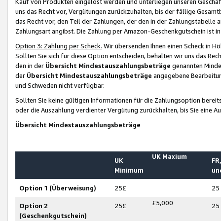
Kauf von Produkten eingelöst werden und unterliegen unseren Geschäf
uns das Recht vor, Vergütungen zurückzuhalten, bis der fällige Gesamt
das Recht vor, den Teil der Zahlungen, der den in der Zahlungstabelle 
Zahlungsart angibst. Die Zahlung per Amazon-Geschenkgutschein ist in
Option 3: Zahlung per Scheck.
Wir übersenden Ihnen einen Scheck in Höh
Sollten Sie sich für diese Option entscheiden, behalten wir uns das Rec
den in der
Übersicht Mindestauszahlungsbeträge
genannten Mindest
der
Übersicht Mindestauszahlungsbeträge
angegebene Bearbeitung
und Schweden nicht verfügbar.
Sollten Sie keine gültigen Informationen für die Zahlungsoption bereit
oder die Auszahlung verdienter Vergütung zurückhalten, bis Sie eine A
Übersicht Mindestauszahlungsbeträge
UK Maxium
UK
FR,
Minimum
un
Option 1 (Überweisung)
25£
25
£5,000
Option 2
25£
25
(Geschenkgutschein)