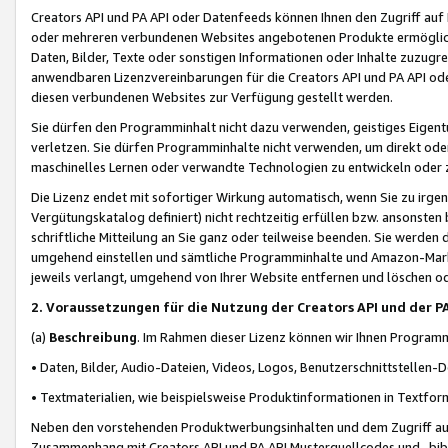
Creators API und PA API oder Datenfeeds können Ihnen den Zugriff auf D
oder mehreren verbundenen Websites angebotenen Produkte ermögliche
Daten, Bilder, Texte oder sonstigen Informationen oder Inhalte zuzugre
anwendbaren Lizenzvereinbarungen für die Creators API und PA API od
diesen verbundenen Websites zur Verfügung gestellt werden.
Sie dürfen den Programminhalt nicht dazu verwenden, geistiges Eigent
verletzen. Sie dürfen Programminhalte nicht verwenden, um direkt ode
maschinelles Lernen oder verwandte Technologien zu entwickeln oder zu
Die Lizenz endet mit sofortiger Wirkung automatisch, wenn Sie zu irg
Vergütungskatalog definiert) nicht rechtzeitig erfüllen bzw. ansonsten
schriftliche Mitteilung an Sie ganz oder teilweise beenden. Sie werden
umgehend einstellen und sämtliche Programminhalte und Amazon-Marke
jeweils verlangt, umgehend von Ihrer Website entfernen und löschen od
2. Voraussetzungen für die Nutzung der Creators API und der P
(a)
Beschreibung
. Im Rahmen dieser Lizenz können wir Ihnen Programmi
• Daten, Bilder, Audio-Dateien, Videos, Logos, Benutzerschnittstellen-
• Textmaterialien, wie beispielsweise Produktinformationen in Textfor
Neben den vorstehenden Produktwerbungsinhalten und dem Zugriff auf 
Zusammenhang mit Creators API und PA API Musterquellcodes und -bibli