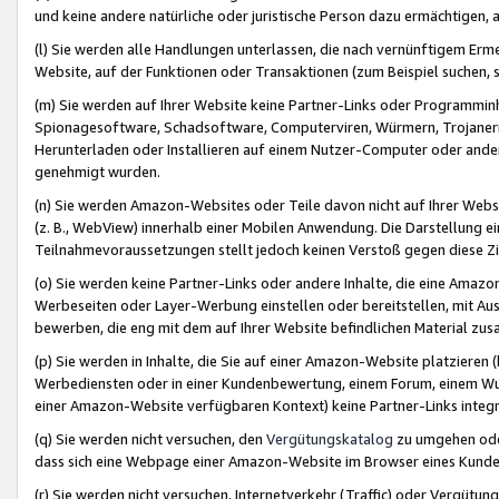
und keine andere natürliche oder juristische Person dazu ermächtigen, a
(l) Sie werden alle Handlungen unterlassen, die nach vernünftigem Erme
Website, auf der Funktionen oder Transaktionen (zum Beispiel suchen, s
(m) Sie werden auf Ihrer Website keine Partner-Links oder Programmin
Spionagesoftware, Schadsoftware, Computerviren, Würmern, Trojaner
Herunterladen oder Installieren auf einem Nutzer-Computer oder ande
genehmigt wurden.
(n) Sie werden Amazon-Websites oder Teile davon nicht auf Ihrer Websi
(z. B., WebView) innerhalb einer Mobilen Anwendung. Die Darstellung ein
Teilnahmevoraussetzungen stellt jedoch keinen Verstoß gegen diese Zif
(o) Sie werden keine Partner-Links oder andere Inhalte, die eine Am
Werbeseiten oder Layer-Werbung einstellen oder bereitstellen, mit Au
bewerben, die eng mit dem auf Ihrer Website befindlichen Material z
(p) Sie werden in Inhalte, die Sie auf einer Amazon-Website platzier
Werbediensten oder in einer Kundenbewertung, einem Forum, einem Wun
einer Amazon-Website verfügbaren Kontext) keine Partner-Links integr
(q) Sie werden nicht versuchen, den
Vergütungskatalog
zu umgehen oder
dass sich eine Webpage einer Amazon-Website im Browser eines Kunden 
(r) Sie werden nicht versuchen, Internetverkehr (Traffic) oder Vergü