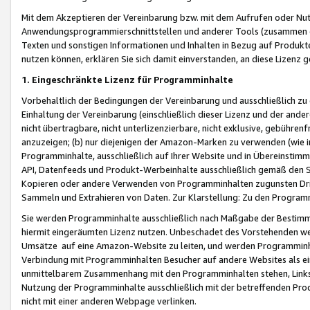
Mit dem Akzeptieren der Vereinbarung bzw. mit dem Aufrufen oder Nutz
Anwendungsprogrammierschnittstellen und anderer Tools (zusammen die
Texten und sonstigen Informationen und Inhalten in Bezug auf Produkte
nutzen können, erklären Sie sich damit einverstanden, an diese Lizenz 
1. Eingeschränkte Lizenz für Programminhalte
Vorbehaltlich der Bedingungen der Vereinbarung und ausschließlich z
Einhaltung der Vereinbarung (einschließlich dieser Lizenz und der ande
nicht übertragbare, nicht unterlizenzierbare, nicht exklusive, gebühren
anzuzeigen; (b) nur diejenigen der Amazon-Marken zu verwenden (wie in 
Programminhalte, ausschließlich auf Ihrer Website und in Übereinstimmu
API, Datenfeeds und Produkt-Werbeinhalte ausschließlich gemäß den Spe
Kopieren oder andere Verwenden von Programminhalten zugunsten Dri
Sammeln und Extrahieren von Daten. Zur Klarstellung: Zu den Program
Sie werden Programminhalte ausschließlich nach Maßgabe der Besti
hiermit eingeräumten Lizenz nutzen. Unbeschadet des Vorstehenden we
Umsätze auf eine Amazon-Website zu leiten, und werden Programminhal
Verbindung mit Programminhalten Besucher auf andere Websites als ein
unmittelbarem Zusammenhang mit den Programminhalten stehen, Links z
Nutzung der Programminhalte ausschließlich mit der betreffenden Pr
nicht mit einer anderen Webpage verlinken.