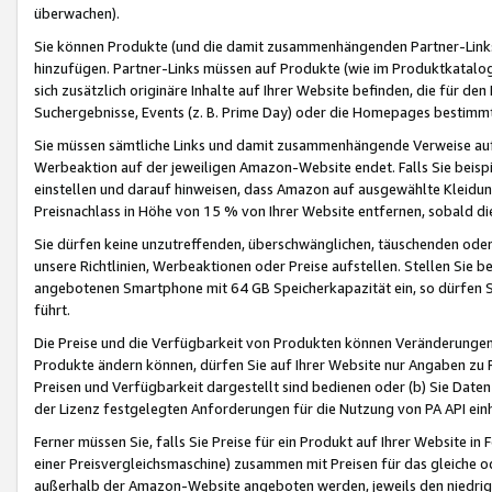
überwachen).
Sie können Produkte (und die damit zusammenhängenden Partner-Links)
hinzufügen. Partner-Links müssen auf Produkte (wie im Produktkatalog de
sich zusätzlich originäre Inhalte auf Ihrer Website befinden, die für 
Suchergebnisse, Events (z. B. Prime Day) oder die Homepages bestimmte
Sie müssen sämtliche Links und damit zusammenhängende Verweise auf z
Werbeaktion auf der jeweiligen Amazon-Website endet. Falls Sie beisp
einstellen und darauf hinweisen, dass Amazon auf ausgewählte Kleidun
Preisnachlass in Höhe von 15 % von Ihrer Website entfernen, sobald di
Sie dürfen keine unzutreffenden, überschwänglichen, täuschenden od
unsere Richtlinien, Werbeaktionen oder Preise aufstellen. Stellen Sie 
angebotenen Smartphone mit 64 GB Speicherkapazität ein, so dürfen S
führt.
Die Preise und die Verfügbarkeit von Produkten können Veränderungen 
Produkte ändern können, dürfen Sie auf Ihrer Website nur Angaben zu P
Preisen und Verfügbarkeit dargestellt sind bedienen oder (b) Sie Daten
der Lizenz festgelegten Anforderungen für die Nutzung von PA API einh
Ferner müssen Sie, falls Sie Preise für ein Produkt auf Ihrer Website in 
einer Preisvergleichsmaschine) zusammen mit Preisen für das gleiche o
außerhalb der Amazon-Website angeboten werden, jeweils den niedrigst