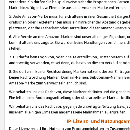
verändern. So dürfen Sie beispielsweise nicht die Proportionen, Farb
Marke hinzufügen bzw. Elemente aus einer Amazon-Marke entfernen.
5. Jede Amazon-Marke muss für sich alleine in ihrer Gesamtheit darge
grafischen oder Textelementen muss ein hinreichender Abstand gegebe
platzieren, der die Lesbarkeit oder Darstellung dieser Amazon-Marke b
6. Alle Rechte an den Amazon-Marken sind unser alleiniges Eigentum, 
kommt alleine uns zugute. Sie werden keine Handlungen vornehmen, 
stehen.
7. Du darfst kein Logo von, oder Inhalte erstellt von,
Drittanbietern au
anderweitig verwenden, es sei denn, du hast von diesem Verkäufer oder
8. Sie dürfen in keiner Rechtsordnung Marken nutzen oder zur Eintragu
keiner Rechtsordnung Marken, Domain-Namen, Subdomain-Namen, Benu
Amazon-Marke zum Verwechseln ähnlich sind.
Wir behalten uns das Recht vor, diese Markenrichtlinien und die gene
Einstellen einer Änderungsmitteilung oder überarbeiteter Markenricht
Wir behalten uns das Recht vor, gegen jede unbefugte Nutzung bzw. jede 
unserem alleinigen Ermessen angemessene Maßnahmen zu ergreifen.
IP-Lizenz- und Nutzungsan
Diese Lizenz regelt Ihre Nutzung von Programminhalten im Zusammen