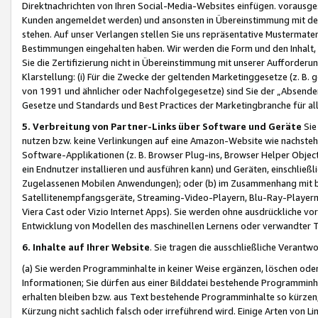
Direktnachrichten von Ihren Social-Media-Websites einfügen. vorausg
Kunden angemeldet werden) und ansonsten in Übereinstimmung mit der
stehen. Auf unser Verlangen stellen Sie uns repräsentative Mustermater
Bestimmungen eingehalten haben. Wir werden die Form und den Inhalt, di
Sie die Zertifizierung nicht in Übereinstimmung mit unserer Aufforderu
Klarstellung: (i) Für die Zwecke der geltenden Marketinggesetze (z. 
von 1991 und ähnlicher oder Nachfolgegesetze) sind Sie der „Absender“ j
Gesetze und Standards und Best Practices der Marketingbranche für 
5. Verbreitung von Partner-Links über Software und Geräte
Sie
nutzen bzw. keine Verlinkungen auf eine Amazon-Website wie nachsteh
Software-Applikationen (z. B. Browser Plug-ins, Browser Helper Objec
ein Endnutzer installieren und ausführen kann) und Geräten, einschlie
Zugelassenen Mobilen Anwendungen); oder (b) im Zusammenhang mit bzw.
Satellitenempfangsgeräte, Streaming-Video-Playern, Blu-Ray-Playern 
Viera Cast oder Vizio Internet Apps). Sie werden ohne ausdrückliche v
Entwicklung von Modellen des maschinellen Lernens oder verwandter 
6. Inhalte auf Ihrer Website
. Sie tragen die ausschließliche Verantwo
(a) Sie werden Programminhalte in keiner Weise ergänzen, löschen oder
Informationen; Sie dürfen aus einer Bilddatei bestehende Programminhal
erhalten bleiben bzw. aus Text bestehende Programminhalte so kürzen, 
Kürzung nicht sachlich falsch oder irreführend wird. Einige Arten von L