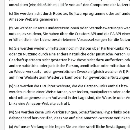
umzuleiten (einschließlich mit Hilfe von auf den Computern der Nutzer i
(s) Sie werden nicht durch Roboter, Softwareprogramme oder auf andere
Amazon-Website generieren.
(t) Sie werden unsere Kundenrezensionen oder Sternebewertungen wed
nutzen, es sei denn, Sie haben über die Creators API und die PA API e
erfüllen die in der Lizenz beschriebenen Voraussetzungen für die Nutzu
(u) Sie werden weder unmittelbar noch mittelbar über Partner-Links P
oder zu Nutzung durch eine andere natürliche oder juristische Person,
Geschäftspartnern nicht gestatten bzw. diese nicht dazu auffordern od
andere natürliche oder juristische Person, unmittelbar oder mittelbar
zu Wiederverkaufs- oder gewerblichen Zwecken (gleich welcher Art) 
auf Ihrer Website zum Wiederverkauf oder für gewerbliche Nutzungen 
(v) Sie werden die URL Ihrer Website, die die Partner-Links enthält b
werden, nicht in einer Weise tarnen, verstecken, manipulieren oder and
nicht mit angemessenem Aufwand in der Lage sind, die Website oder A
Links eine Amazon-Website aufruft.
(w) Sie werden keine Link-Verkürzungen, Schaltflächen, Hyperlinks ode
dahingehend hervorrufen, dass Sie auf eine Amazon-Website verlinken
(x) Auf unser Verlangen hin legen Sie uns eine schriftliche Bestätigung