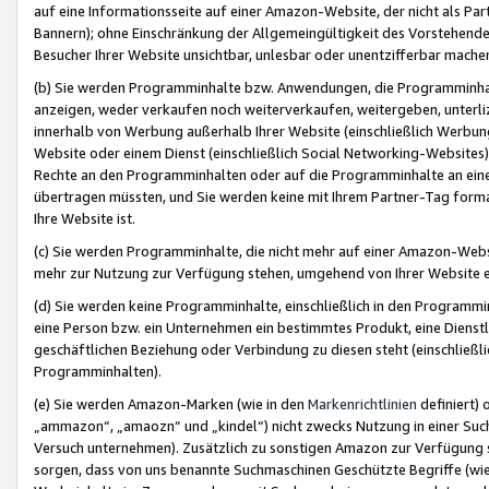
auf eine Informationsseite auf einer Amazon-Website, der nicht als Part
Bannern); ohne Einschränkung der Allgemeingültigkeit des Vorstehende
Besucher Ihrer Website unsichtbar, unlesbar oder unentzifferbar mache
(b) Sie werden Programminhalte bzw. Anwendungen, die Programminhalt
anzeigen, weder verkaufen noch weiterverkaufen, weitergeben, unterli
innerhalb von Werbung außerhalb Ihrer Website (einschließlich Werbun
Website oder einem Dienst (einschließlich Social Networking-Website
Rechte an den Programminhalten oder auf die Programminhalte an eine a
übertragen müssten, und Sie werden keine mit Ihrem Partner-Tag formati
Ihre Website ist.
(c) Sie werden Programminhalte, die nicht mehr auf einer Amazon-Websit
mehr zur Nutzung zur Verfügung stehen, umgehend von Ihrer Website e
(d) Sie werden keine Programminhalte, einschließlich in den Programmin
eine Person bzw. ein Unternehmen ein bestimmtes Produkt, eine Dienstle
geschäftlichen Beziehung oder Verbindung zu diesen steht (einschließli
Programminhalten).
(e) Sie werden Amazon-Marken (wie in den
Markenrichtlinien
definiert) 
„ammazon“, „amaozn“ und „kindel“) nicht zwecks Nutzung in einer Suc
Versuch unternehmen). Zusätzlich zu sonstigen Amazon zur Verfügung 
sorgen, dass von uns benannte Suchmaschinen Geschützte Begriffe (wie 