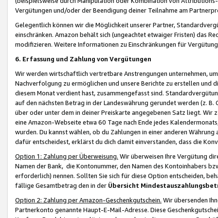
(beispielsweise durch Manipulation oder Kombination von Attributions-
Vergütungen und/oder der Beendigung deiner Teilnahme am Partnerp
Gelegentlich können wir die Möglichkeit unserer Partner, Standardv
einschränken. Amazon behält sich (ungeachtet etwaiger Fristen) das Re
modifizieren. Weitere Informationen zu Einschränkungen für Vergütung
6. Erfassung und Zahlung von Vergütungen
Wir werden wirtschaftlich vertretbare Anstrengungen unternehmen, um 
Nachverfolgung zu ermöglichen und unsere Berichte zu erstellen und di
diesem Monat verdient hast, zusammengefasst sind. Standardvergütung
auf den nächsten Betrag in der Landeswährung gerundet werden (z. B. C
über oder unter dem in deiner Preiskarte angegebenen Satz liegt. Wir
eine Amazon-Webseite etwa 60 Tage nach Ende jedes Kalendermonats, i
wurden. Du kannst wählen, ob du Zahlungen in einer anderen Währung
dafür entscheidest, erklärst du dich damit einverstanden, dass die K
Option 1: Zahlung per Überweisung.
Wir überweisen Ihre Vergütung dir
Namen der Bank, die Kontonummer, den Namen des Kontoinhabers bzw. a
erforderlich) nennen. Sollten Sie sich für diese Option entscheiden, be
fällige Gesamtbetrag den in der
Übersicht Mindestauszahlungsbet
Option 2: Zahlung per Amazon-Geschenkgutschein.
Wir übersenden Ihne
Partnerkonto genannte Haupt-E-Mail-Adresse. Diese Geschenkgutschei