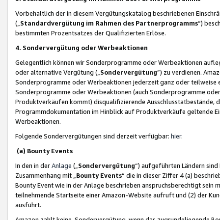
Vorbehaltlich der in diesem Vergütungskatalog beschriebenen Einschr
(„
Standardvergütung im Rahmen des Partnerprogramms
“) besc
bestimmten Prozentsatzes der Qualifizierten Erlöse.
4. Sondervergütung oder Werbeaktionen
Gelegentlich können wir Sonderprogramme oder Werbeaktionen auflegen,
oder alternative Vergütung („
Sondervergütung
”) zu verdienen. Amazo
Sonderprogramme oder Werbeaktionen jederzeit ganz oder teilweise einz
Sonderprogramme oder Werbeaktionen (auch Sonderprogramme oder We
Produktverkäufen kommt) disqualifizierende Ausschlusstatbestände, di
Programmdokumentation im Hinblick auf Produktverkäufe geltende E
Werbeaktionen.
Folgende Sondervergütungen sind derzeit verfügbar:
hier
.
(a) Bounty Events
In den in der
Anlage
(„
Sondervergütung
“) aufgeführten Ländern sind
Zusammenhang mit „
Bounty Events
“ die in dieser Ziffer 4 (a) besch
Bounty Event wie in der Anlage beschrieben anspruchsberechtigt sein mu
teilnehmende Startseite einer Amazon-Website aufruft und (2) der Kun
ausführt.
Amazon zahlt keine Sondervergütung, wenn das zugrundeliegende Boun