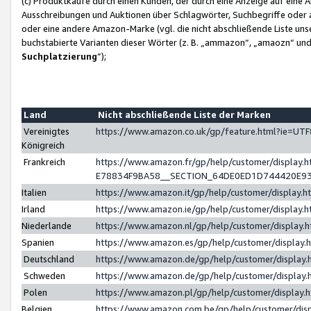
(c) Produktkäufe durch einen Kunden, der durch eine Anzeige auf eine 
Ausschreibungen und Auktionen über Schlagwörter, Suchbegriffe oder 
oder eine andere Amazon-Marke (vgl. die nicht abschließende Liste un
buchstabierte Varianten dieser Wörter (z. B. „ammazon“, „amaozn“ und „
Suchplatzierung
”);
Land
Nicht abschließende Liste der Marken
Vereinigtes
https://www.amazon.co.uk/gp/feature.html?ie=U
Königreich
Frankreich
https://www.amazon.fr/gp/help/customer/displa
E78834F9BA58__SECTION_64DE0ED1D744420E9
Italien
https://www.amazon.it/gp/help/customer/display
Irland
https://www.amazon.ie/gp/help/customer/displa
Niederlande
https://www.amazon.nl/gp/help/customer/display
Spanien
https://www.amazon.es/gp/help/customer/display
Deutschland
https://www.amazon.de/gp/help/customer/displa
Schweden
https://www.amazon.de/gp/help/customer/displa
Polen
https://www.amazon.pl/gp/help/customer/display
Belgien
https://www.amazon.com.be/gp/help/customer/d