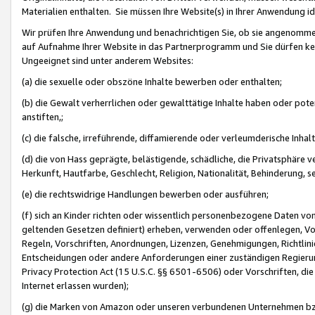
Materialien enthalten. Sie müssen Ihre Website(s) in Ihrer Anwendung ide
Wir prüfen Ihre Anwendung und benachrichtigen Sie, ob sie angenommen
auf Aufnahme Ihrer Website in das Partnerprogramm und Sie dürfen kei
Ungeeignet sind unter anderem Websites:
(a) die sexuelle oder obszöne Inhalte bewerben oder enthalten;
(b) die Gewalt verherrlichen oder gewalttätige Inhalte haben oder pot
anstiften,;
(c) die falsche, irreführende, diffamierende oder verleumderische Inha
(d) die von Hass geprägte, belästigende, schädliche, die Privatsphäre v
Herkunft, Hautfarbe, Geschlecht, Religion, Nationalität, Behinderung, 
(e) die rechtswidrige Handlungen bewerben oder ausführen;
(f) sich an Kinder richten oder wissentlich personenbezogene Daten vo
geltenden Gesetzen definiert) erheben, verwenden oder offenlegen, Vo
Regeln, Vorschriften, Anordnungen, Lizenzen, Genehmigungen, Richtlini
Entscheidungen oder andere Anforderungen einer zuständigen Regierung
Privacy Protection Act (15 U.S.C. §§ 6501-6506) oder Vorschriften, di
Internet erlassen wurden);
(g) die Marken von Amazon oder unseren verbundenen Unternehmen b