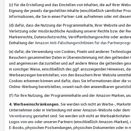
(c) für die Erstellung und das Einstellen von Inhalten, die auf Ihrer We
Eignung der jeweils dargestellten Inhalte (einschließlich sämtlicher 
Informationen, die Sie in einen Partner-Link aufnehmen oder mit diese
(d) dafür, dass die Nutzung der Programminhalte, Ihrer Website und des 
Verletzung oder missbräuchliche Ausübung unserer Rechte bzw. der Recht
Markenrechte, Datenschutzrechte, Veröffentlichungsrechte oder anderer
Einhaltung der
Amazon Anti-Fälschungsrichtlinien für das Partnerpro
(e) dafür, die Verwendung von Cookies, Pixeln und anderen Technologien
Besuchern gesammelten Daten in Übereinstimmung mit den geltenden Ge
und angemessen darzustellen und auf andere Weise die geltenden geset
in sonstiger Weise, einschließlich des ggf. anzuzeigenden Hinweises, d
Werbeanzeigen bereitstellen, von den Besuchern Ihrer Website unmitte
Cookies erkennen können und dafür, dass Sie Informationen über die v
Online-Werbung bereitstellen, soweit nach den anwendbaren gesetzlic
(f) für Ihre Nutzung, der Programminhalte und der Amazon-Marken, u
4. Werbeeinschränkungen.
Sie werden sich nicht an Werbe-, Market
Unternehmen oder in Verbindung mit einer Amazon-Website oder dem Pa
Vereinbarung
gestattet sind. Sie werden sich nicht an Werbeaktivitäten
Logos von uns oder unseren Partnern (einschließlich Amazon-Marken), 
E-Books, physischen Postsendungen, physischen Dokumenten oder in 