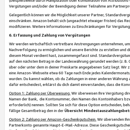
(beispielsweise durch Manipulation oder Kombination von Attributions-
Vergütungen und/oder der Beendigung deiner Teilnahme am Partnerp
Gelegentlich können wir die Möglichkeit unserer Partner, Standardv
einschränken. Amazon behält sich (ungeachtet etwaiger Fristen) das Re
modifizieren. Weitere Informationen zu Einschränkungen für Vergütung
6. Erfassung und Zahlung von Vergütungen
Wir werden wirtschaftlich vertretbare Anstrengungen unternehmen, um 
Nachverfolgung zu ermöglichen und unsere Berichte zu erstellen und di
diesem Monat verdient hast, zusammengefasst sind. Standardvergütung
auf den nächsten Betrag in der Landeswährung gerundet werden (z. B. C
über oder unter dem in deiner Preiskarte angegebenen Satz liegt. Wir
eine Amazon-Webseite etwa 60 Tage nach Ende jedes Kalendermonats, i
wurden. Du kannst wählen, ob du Zahlungen in einer anderen Währung
dafür entscheidest, erklärst du dich damit einverstanden, dass die K
Option 1: Zahlung per Überweisung.
Wir überweisen Ihre Vergütung dir
Namen der Bank, die Kontonummer, den Namen des Kontoinhabers bzw. a
erforderlich) nennen. Sollten Sie sich für diese Option entscheiden, be
fällige Gesamtbetrag den in der
Übersicht Mindestauszahlungsbet
Option 2: Zahlung per Amazon-Geschenkgutschein.
Wir übersenden Ihne
Partnerkonto genannte Haupt-E-Mail-Adresse. Diese Geschenkgutschei