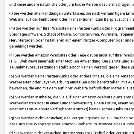
und keine andere natürliche oder juristische Person dazu ermächtigen, a
(l) Sie werden alle Handlungen unterlassen, die nach vernünftigem Erme
Website, auf der Funktionen oder Transaktionen (zum Beispiel suchen, s
(m) Sie werden auf Ihrer Website keine Partner-Links oder Programmin
Spionagesoftware, Schadsoftware, Computerviren, Würmern, Trojaner
Herunterladen oder Installieren auf einem Nutzer-Computer oder ande
genehmigt wurden.
(n) Sie werden Amazon-Websites oder Teile davon nicht auf Ihrer Websi
(z. B., WebView) innerhalb einer Mobilen Anwendung. Die Darstellung ein
Teilnahmevoraussetzungen stellt jedoch keinen Verstoß gegen diese Zif
(o) Sie werden keine Partner-Links oder andere Inhalte, die eine Am
Werbeseiten oder Layer-Werbung einstellen oder bereitstellen, mit Au
bewerben, die eng mit dem auf Ihrer Website befindlichen Material z
(p) Sie werden in Inhalte, die Sie auf einer Amazon-Website platzier
Werbediensten oder in einer Kundenbewertung, einem Forum, einem Wun
einer Amazon-Website verfügbaren Kontext) keine Partner-Links integr
(q) Sie werden nicht versuchen, den
Vergütungskatalog
zu umgehen oder
dass sich eine Webpage einer Amazon-Website im Browser eines Kunden 
(r) Sie werden nicht versuchen, Internetverkehr (Traffic) oder Vergü