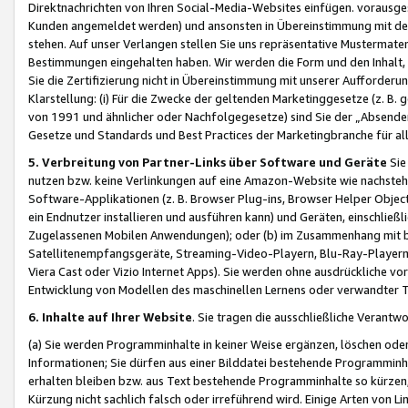
Direktnachrichten von Ihren Social-Media-Websites einfügen. vorausg
Kunden angemeldet werden) und ansonsten in Übereinstimmung mit der
stehen. Auf unser Verlangen stellen Sie uns repräsentative Mustermater
Bestimmungen eingehalten haben. Wir werden die Form und den Inhalt, di
Sie die Zertifizierung nicht in Übereinstimmung mit unserer Aufforderu
Klarstellung: (i) Für die Zwecke der geltenden Marketinggesetze (z. 
von 1991 und ähnlicher oder Nachfolgegesetze) sind Sie der „Absender“ j
Gesetze und Standards und Best Practices der Marketingbranche für 
5. Verbreitung von Partner-Links über Software und Geräte
Sie
nutzen bzw. keine Verlinkungen auf eine Amazon-Website wie nachsteh
Software-Applikationen (z. B. Browser Plug-ins, Browser Helper Objec
ein Endnutzer installieren und ausführen kann) und Geräten, einschlie
Zugelassenen Mobilen Anwendungen); oder (b) im Zusammenhang mit bzw.
Satellitenempfangsgeräte, Streaming-Video-Playern, Blu-Ray-Playern 
Viera Cast oder Vizio Internet Apps). Sie werden ohne ausdrückliche v
Entwicklung von Modellen des maschinellen Lernens oder verwandter 
6. Inhalte auf Ihrer Website
. Sie tragen die ausschließliche Verantwo
(a) Sie werden Programminhalte in keiner Weise ergänzen, löschen oder
Informationen; Sie dürfen aus einer Bilddatei bestehende Programminhal
erhalten bleiben bzw. aus Text bestehende Programminhalte so kürzen, 
Kürzung nicht sachlich falsch oder irreführend wird. Einige Arten von L