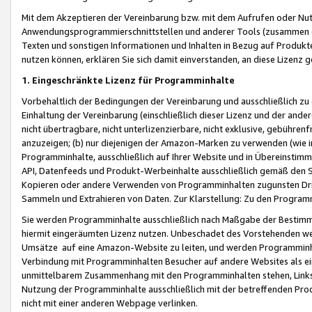
Mit dem Akzeptieren der Vereinbarung bzw. mit dem Aufrufen oder Nutz
Anwendungsprogrammierschnittstellen und anderer Tools (zusammen die
Texten und sonstigen Informationen und Inhalten in Bezug auf Produkte
nutzen können, erklären Sie sich damit einverstanden, an diese Lizenz 
1. Eingeschränkte Lizenz für Programminhalte
Vorbehaltlich der Bedingungen der Vereinbarung und ausschließlich z
Einhaltung der Vereinbarung (einschließlich dieser Lizenz und der ande
nicht übertragbare, nicht unterlizenzierbare, nicht exklusive, gebühren
anzuzeigen; (b) nur diejenigen der Amazon-Marken zu verwenden (wie in 
Programminhalte, ausschließlich auf Ihrer Website und in Übereinstimmu
API, Datenfeeds und Produkt-Werbeinhalte ausschließlich gemäß den Spe
Kopieren oder andere Verwenden von Programminhalten zugunsten Dri
Sammeln und Extrahieren von Daten. Zur Klarstellung: Zu den Program
Sie werden Programminhalte ausschließlich nach Maßgabe der Besti
hiermit eingeräumten Lizenz nutzen. Unbeschadet des Vorstehenden we
Umsätze auf eine Amazon-Website zu leiten, und werden Programminhal
Verbindung mit Programminhalten Besucher auf andere Websites als ein
unmittelbarem Zusammenhang mit den Programminhalten stehen, Links z
Nutzung der Programminhalte ausschließlich mit der betreffenden Pr
nicht mit einer anderen Webpage verlinken.