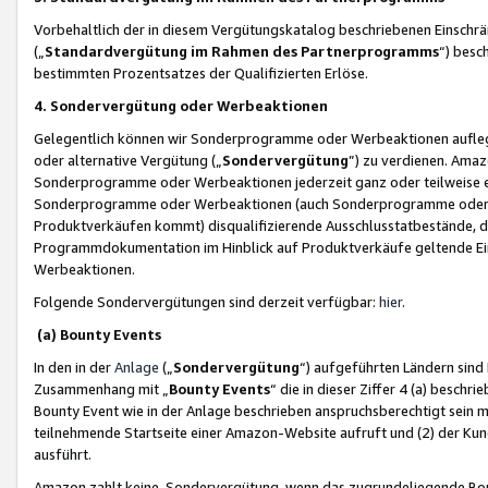
Vorbehaltlich der in diesem Vergütungskatalog beschriebenen Einschr
(„
Standardvergütung im Rahmen des Partnerprogramms
“) besc
bestimmten Prozentsatzes der Qualifizierten Erlöse.
4. Sondervergütung oder Werbeaktionen
Gelegentlich können wir Sonderprogramme oder Werbeaktionen auflegen,
oder alternative Vergütung („
Sondervergütung
”) zu verdienen. Amazo
Sonderprogramme oder Werbeaktionen jederzeit ganz oder teilweise einz
Sonderprogramme oder Werbeaktionen (auch Sonderprogramme oder We
Produktverkäufen kommt) disqualifizierende Ausschlusstatbestände, di
Programmdokumentation im Hinblick auf Produktverkäufe geltende E
Werbeaktionen.
Folgende Sondervergütungen sind derzeit verfügbar:
hier
.
(a) Bounty Events
In den in der
Anlage
(„
Sondervergütung
“) aufgeführten Ländern sind
Zusammenhang mit „
Bounty Events
“ die in dieser Ziffer 4 (a) besch
Bounty Event wie in der Anlage beschrieben anspruchsberechtigt sein mu
teilnehmende Startseite einer Amazon-Website aufruft und (2) der Kun
ausführt.
Amazon zahlt keine Sondervergütung, wenn das zugrundeliegende Boun