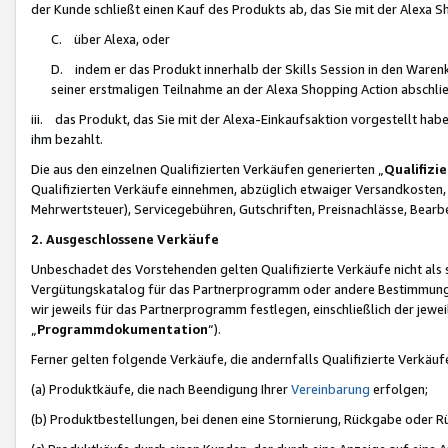
der Kunde schließt einen Kauf des Produkts ab, das Sie mit der Alexa 
C. über Alexa, oder
D. indem er das Produkt innerhalb der Skills Session in den Waren
seiner erstmaligen Teilnahme an der Alexa Shopping Action abschlie
iii. das Produkt, das Sie mit der Alexa-Einkaufsaktion vorgestellt ha
ihm bezahlt.
Die aus den einzelnen Qualifizierten Verkäufen generierten „
Qualifizi
Qualifizierten Verkäufe einnehmen, abzüglich etwaiger Versandkosten
Mehrwertsteuer), Servicegebühren, Gutschriften, Preisnachlässe, Bear
2. Ausgeschlossene Verkäufe
Unbeschadet des Vorstehenden gelten Qualifizierte Verkäufe nicht als
Vergütungskatalog für das Partnerprogramm oder andere Bestimmungen,
wir jeweils für das Partnerprogramm festlegen, einschließlich der jewe
„
Programmdokumentation
“).
Ferner gelten folgende Verkäufe, die andernfalls Qualifizierte Verkä
(a) Produktkäufe, die nach Beendigung Ihrer
Vereinbarung
erfolgen;
(b) Produktbestellungen, bei denen eine Stornierung, Rückgabe oder R