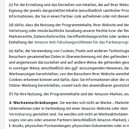
(c) für die Erstellung und das Einstellen von Inhalten, die auf Ihrer We
Eignung der jeweils dargestellten Inhalte (einschließlich sämtlicher 
Informationen, die Sie in einen Partner-Link aufnehmen oder mit diese
(d) dafür, dass die Nutzung der Programminhalte, Ihrer Website und des 
Verletzung oder missbräuchliche Ausübung unserer Rechte bzw. der Recht
Markenrechte, Datenschutzrechte, Veröffentlichungsrechte oder anderer
Einhaltung der
Amazon Anti-Fälschungsrichtlinien für das Partnerpro
(e) dafür, die Verwendung von Cookies, Pixeln und anderen Technologien
Besuchern gesammelten Daten in Übereinstimmung mit den geltenden Ge
und angemessen darzustellen und auf andere Weise die geltenden geset
in sonstiger Weise, einschließlich des ggf. anzuzeigenden Hinweises, d
Werbeanzeigen bereitstellen, von den Besuchern Ihrer Website unmitte
Cookies erkennen können und dafür, dass Sie Informationen über die v
Online-Werbung bereitstellen, soweit nach den anwendbaren gesetzlic
(f) für Ihre Nutzung, der Programminhalte und der Amazon-Marken, u
4. Werbeeinschränkungen.
Sie werden sich nicht an Werbe-, Market
Unternehmen oder in Verbindung mit einer Amazon-Website oder dem Pa
Vereinbarung
gestattet sind. Sie werden sich nicht an Werbeaktivitäten
Logos von uns oder unseren Partnern (einschließlich Amazon-Marken), 
E-Books, physischen Postsendungen, physischen Dokumenten oder in 