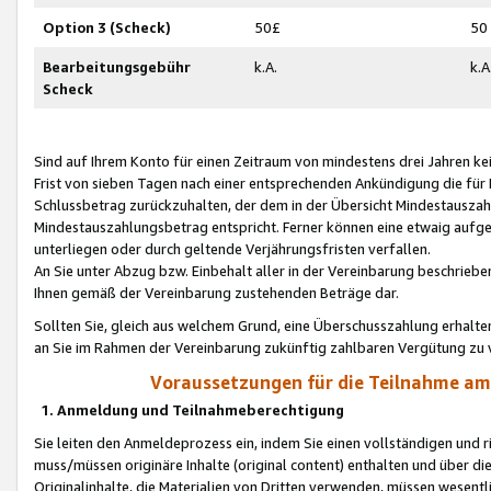
Option 3 (Scheck)
50£
50
Bearbeitungsgebühr
k.A.
k.A
Scheck
Sind auf Ihrem Konto für einen Zeitraum von mindestens drei Jahren kein
Frist von sieben Tagen nach einer entsprechenden Ankündigung die für
Schlussbetrag zurückzuhalten, der dem in der Übersicht Mindestausz
Mindestauszahlungsbetrag entspricht. Ferner können eine etwaig aufg
unterliegen oder durch geltende Verjährungsfristen verfallen.
An Sie unter Abzug bzw. Einbehalt aller in der Vereinbarung beschrieb
Ihnen gemäß der Vereinbarung zustehenden Beträge dar.
Sollten Sie, gleich aus welchem Grund, eine Überschusszahlung erhalte
an Sie im Rahmen der Vereinbarung zukünftig zahlbaren Vergütung zu 
Voraussetzungen für die Teilnahme a
1. Anmeldung und Teilnahmeberechtigung
Sie leiten den Anmeldeprozess ein, indem Sie einen vollständigen und 
muss/müssen originäre Inhalte (original content) enthalten und über d
Originalinhalte, die Materialien von Dritten verwenden, müssen wese