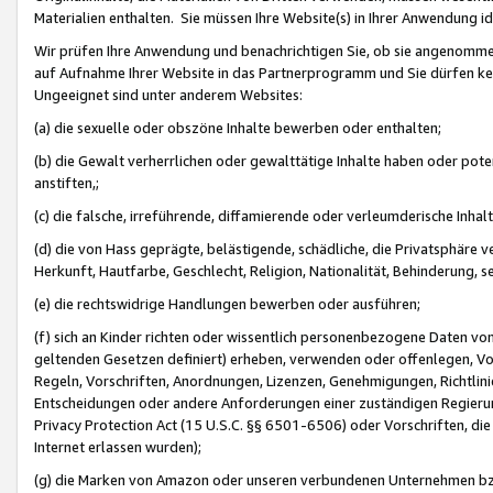
Materialien enthalten. Sie müssen Ihre Website(s) in Ihrer Anwendung ide
Wir prüfen Ihre Anwendung und benachrichtigen Sie, ob sie angenommen
auf Aufnahme Ihrer Website in das Partnerprogramm und Sie dürfen kei
Ungeeignet sind unter anderem Websites:
(a) die sexuelle oder obszöne Inhalte bewerben oder enthalten;
(b) die Gewalt verherrlichen oder gewalttätige Inhalte haben oder pot
anstiften,;
(c) die falsche, irreführende, diffamierende oder verleumderische Inha
(d) die von Hass geprägte, belästigende, schädliche, die Privatsphäre v
Herkunft, Hautfarbe, Geschlecht, Religion, Nationalität, Behinderung, 
(e) die rechtswidrige Handlungen bewerben oder ausführen;
(f) sich an Kinder richten oder wissentlich personenbezogene Daten vo
geltenden Gesetzen definiert) erheben, verwenden oder offenlegen, Vo
Regeln, Vorschriften, Anordnungen, Lizenzen, Genehmigungen, Richtlini
Entscheidungen oder andere Anforderungen einer zuständigen Regierung
Privacy Protection Act (15 U.S.C. §§ 6501-6506) oder Vorschriften, di
Internet erlassen wurden);
(g) die Marken von Amazon oder unseren verbundenen Unternehmen b