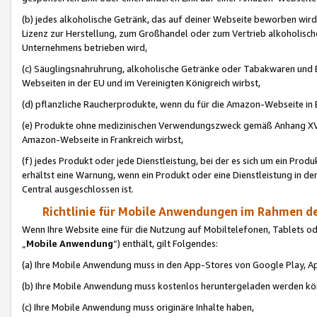
(b) jedes alkoholische Getränk, das auf deiner Webseite beworben wird
Lizenz zur Herstellung, zum Großhandel oder zum Vertrieb alkoholisch
Unternehmens betrieben wird,
(c) Säuglingsnahruhrung, alkoholische Getränke oder Tabakwaren und E
Webseiten in der EU und im Vereinigten Königreich wirbst,
(d) pflanzliche Raucherprodukte, wenn du für die Amazon-Webseite in B
(e) Produkte ohne medizinischen Verwendungszweck gemäß Anhang XVI 
Amazon-Webseite in Frankreich wirbst,
(f) jedes Produkt oder jede Dienstleistung, bei der es sich um ein Prod
erhältst eine Warnung, wenn ein Produkt oder eine Dienstleistung in de
Central ausgeschlossen ist.
Richtlinie für Mobile Anwendungen im Rahmen de
Wenn Ihre Website eine für die Nutzung auf Mobiltelefonen, Tablets 
„
Mobile Anwendung
“) enthält, gilt Folgendes:
(a) Ihre Mobile Anwendung muss in den App-Stores von Google Play, A
(b) Ihre Mobile Anwendung muss kostenlos heruntergeladen werden könn
(c) Ihre Mobile Anwendung muss originäre Inhalte haben,