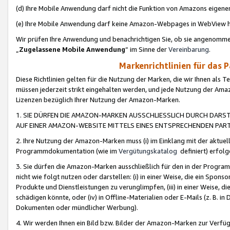
(d) Ihre Mobile Anwendung darf nicht die Funktion von Amazons eige
(e) Ihre Mobile Anwendung darf keine Amazon-Webpages in WebView 
Wir prüfen Ihre Anwendung und benachrichtigen Sie, ob sie angenomm
„
Zugelassene Mobile Anwendung
“ im Sinne der
Vereinbarung
.
Markenrichtlinien für das 
Diese Richtlinien gelten für die Nutzung der Marken, die wir Ihnen als 
müssen jederzeit strikt eingehalten werden, und jede Nutzung der Ama
Lizenzen bezüglich Ihrer Nutzung der Amazon-Marken.
1. SIE DÜRFEN DIE AMAZON-MARKEN AUSSCHLIESSLICH DURCH DARS
AUF EINER AMAZON-WEBSITE MITTELS EINES ENTSPRECHENDEN PART
2. Ihre Nutzung der Amazon-Marken muss (i) im Einklang mit der aktuells
Programmdokumentation (wie im
Vergütungskatalog
definiert) erfolg
3. Sie dürfen die Amazon-Marken ausschließlich für den in der Progr
nicht wie folgt nutzen oder darstellen: (i) in einer Weise, die ein Spo
Produkte und Dienstleistungen zu verunglimpfen, (iii) in einer Weise
schädigen könnte, oder (iv) in Offline-Materialien oder E-Mails (z. B.
Dokumenten oder mündlicher Werbung).
4. Wir werden Ihnen ein Bild bzw. Bilder der Amazon-Marken zur Verfüg