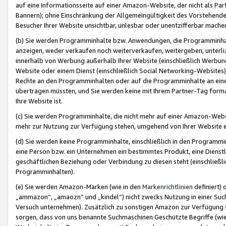
auf eine Informationsseite auf einer Amazon-Website, der nicht als Part
Bannern); ohne Einschränkung der Allgemeingültigkeit des Vorstehende
Besucher Ihrer Website unsichtbar, unlesbar oder unentzifferbar mache
(b) Sie werden Programminhalte bzw. Anwendungen, die Programminhalt
anzeigen, weder verkaufen noch weiterverkaufen, weitergeben, unterli
innerhalb von Werbung außerhalb Ihrer Website (einschließlich Werbun
Website oder einem Dienst (einschließlich Social Networking-Website
Rechte an den Programminhalten oder auf die Programminhalte an eine a
übertragen müssten, und Sie werden keine mit Ihrem Partner-Tag formati
Ihre Website ist.
(c) Sie werden Programminhalte, die nicht mehr auf einer Amazon-Websit
mehr zur Nutzung zur Verfügung stehen, umgehend von Ihrer Website e
(d) Sie werden keine Programminhalte, einschließlich in den Programmin
eine Person bzw. ein Unternehmen ein bestimmtes Produkt, eine Dienstle
geschäftlichen Beziehung oder Verbindung zu diesen steht (einschließli
Programminhalten).
(e) Sie werden Amazon-Marken (wie in den
Markenrichtlinien
definiert) 
„ammazon“, „amaozn“ und „kindel“) nicht zwecks Nutzung in einer Suc
Versuch unternehmen). Zusätzlich zu sonstigen Amazon zur Verfügung 
sorgen, dass von uns benannte Suchmaschinen Geschützte Begriffe (wie 