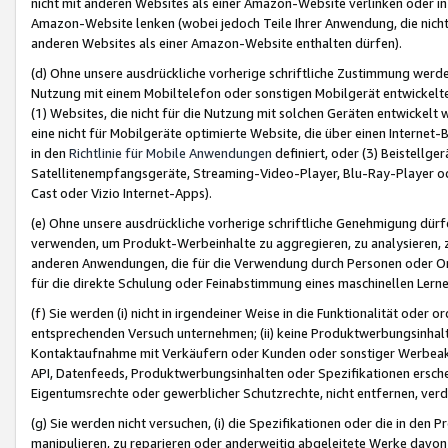
nicht mit anderen Websites als einer Amazon-Website verlinken oder i
Amazon-Website lenken (wobei jedoch Teile Ihrer Anwendung, die nich
anderen Websites als einer Amazon-Website enthalten dürfen).
(d) Ohne unsere ausdrückliche vorherige schriftliche Zustimmung werd
Nutzung mit einem Mobiltelefon oder sonstigen Mobilgerät entwickelt
(1) Websites, die nicht für die Nutzung mit solchen Geräten entwickelt
eine nicht für Mobilgeräte optimierte Website, die über einen Interne
in den
Richtlinie für Mobile Anwendungen
definiert, oder (3) Beistellge
Satellitenempfangsgeräte, Streaming-Video-Player, Blu-Ray-Player ode
Cast oder Vizio Internet-Apps).
(e) Ohne unsere ausdrückliche vorherige schriftliche Genehmigung dürfe
verwenden, um Produkt-Werbeinhalte zu aggregieren, zu analysieren, 
anderen Anwendungen, die für die Verwendung durch Personen oder Or
für die direkte Schulung oder Feinabstimmung eines maschinellen Lern
(f) Sie werden (i) nicht in irgendeiner Weise in die Funktionalität ode
entsprechenden Versuch unternehmen; (ii) keine Produktwerbungsinha
Kontaktaufnahme mit Verkäufern oder Kunden oder sonstiger Werbeaktiv
API, Datenfeeds, Produktwerbungsinhalten oder Spezifikationen erschei
Eigentumsrechte oder gewerblicher Schutzrechte, nicht entfernen, verd
(g) Sie werden nicht versuchen, (i) die Spezifikationen oder die in de
manipulieren, zu reparieren oder anderweitig abgeleitete Werke davon z