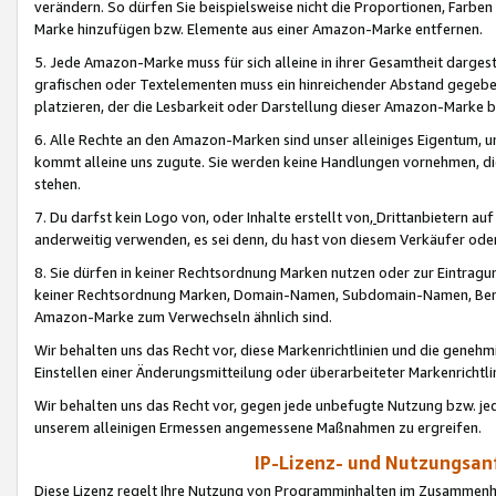
verändern. So dürfen Sie beispielsweise nicht die Proportionen, Farb
Marke hinzufügen bzw. Elemente aus einer Amazon-Marke entfernen.
5. Jede Amazon-Marke muss für sich alleine in ihrer Gesamtheit darge
grafischen oder Textelementen muss ein hinreichender Abstand gegebe
platzieren, der die Lesbarkeit oder Darstellung dieser Amazon-Marke b
6. Alle Rechte an den Amazon-Marken sind unser alleiniges Eigentum, 
kommt alleine uns zugute. Sie werden keine Handlungen vornehmen, 
stehen.
7. Du darfst kein Logo von, oder Inhalte erstellt von,
Drittanbietern au
anderweitig verwenden, es sei denn, du hast von diesem Verkäufer oder
8. Sie dürfen in keiner Rechtsordnung Marken nutzen oder zur Eintragu
keiner Rechtsordnung Marken, Domain-Namen, Subdomain-Namen, Benu
Amazon-Marke zum Verwechseln ähnlich sind.
Wir behalten uns das Recht vor, diese Markenrichtlinien und die gene
Einstellen einer Änderungsmitteilung oder überarbeiteter Markenricht
Wir behalten uns das Recht vor, gegen jede unbefugte Nutzung bzw. jede 
unserem alleinigen Ermessen angemessene Maßnahmen zu ergreifen.
IP-Lizenz- und Nutzungsan
Diese Lizenz regelt Ihre Nutzung von Programminhalten im Zusammen