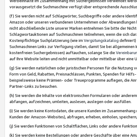
Werbeinhalte im Zusammenhang mit Suchergebnissen verwendet werden,
vorausgesetzt die Suchmaschine verfügt über entsprechende Ausschlu
(f) Sie werden nicht auf Schlagwörter, Suchbegriffe oder andere Ident
Amazon oder unseren verbundenen Unternehmen oder Abwandlungen bzw
nicht abschließende Liste unserer Marken entnehmen Sie bitte der Nich
Schlagwortauktionen auf Suchmaschinen teilnehmen, wenn die sich da
Kostenpflichtige Suchplatzierung (wie im
Vergütungskatalog
definiert
Suchmaschinen Links zur Verfügung stellen, damit Sie bei allgemeinen I
kostenfreien Suchergebnissen) auftauchen, solange Sie die
Vereinbaru
auf Ihre Website leiten und nicht unmittelbar oder mittelbar über eine
(g) Sie werden natürlichen oder juristischen Personen für die Nutzung 
Form von Geld, Rabatten, Preisnachlässen, Punkten, Spenden für Hilfs
beispielsweise keine Prämien- oder Treueprogramme auflegen, die Anrei
Partner-Links zu besuchen.
(h) Sie werden die Inhalte von elektronischen Formularen oder anderem M
abfangen, aufzeichnen, umleiten, auslesen, auslegen oder ausfüllen.
(i) Sie werden keine Kontodaten, die unsere Kunden im Zusammenhang 
Kunden der Amazon-Websites), abfragen, erheben, einholen, speichern,
(j) Sie werden Funktionen von Schaltflächen, Links oder andere Funkti
(k) Sie werden keine Bestellungen oder andere Geschäfte über eine Ama