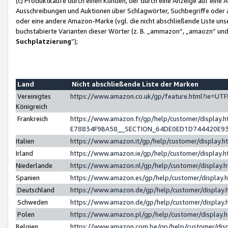
(c) Produktkäufe durch einen Kunden, der durch eine Anzeige auf eine 
Ausschreibungen und Auktionen über Schlagwörter, Suchbegriffe oder 
oder eine andere Amazon-Marke (vgl. die nicht abschließende Liste un
buchstabierte Varianten dieser Wörter (z. B. „ammazon“, „amaozn“ und „
Suchplatzierung
”);
Land
Nicht abschließende Liste der Marken
Vereinigtes
https://www.amazon.co.uk/gp/feature.html?ie=U
Königreich
Frankreich
https://www.amazon.fr/gp/help/customer/displa
E78834F9BA58__SECTION_64DE0ED1D744420E9
Italien
https://www.amazon.it/gp/help/customer/display
Irland
https://www.amazon.ie/gp/help/customer/displa
Niederlande
https://www.amazon.nl/gp/help/customer/display
Spanien
https://www.amazon.es/gp/help/customer/display
Deutschland
https://www.amazon.de/gp/help/customer/displa
Schweden
https://www.amazon.de/gp/help/customer/displa
Polen
https://www.amazon.pl/gp/help/customer/display
Belgien
https://www.amazon.com.be/gp/help/customer/d