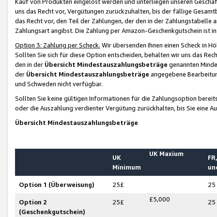
Kauf von Produkten eingelöst werden und unterliegen unseren Geschäf
uns das Recht vor, Vergütungen zurückzuhalten, bis der fällige Gesamt
das Recht vor, den Teil der Zahlungen, der den in der Zahlungstabelle 
Zahlungsart angibst. Die Zahlung per Amazon-Geschenkgutschein ist in
Option 3: Zahlung per Scheck.
Wir übersenden Ihnen einen Scheck in Höh
Sollten Sie sich für diese Option entscheiden, behalten wir uns das Rec
den in der
Übersicht Mindestauszahlungsbeträge
genannten Mindest
der
Übersicht Mindestauszahlungsbeträge
angegebene Bearbeitung
und Schweden nicht verfügbar.
Sollten Sie keine gültigen Informationen für die Zahlungsoption bereit
oder die Auszahlung verdienter Vergütung zurückhalten, bis Sie eine A
Übersicht Mindestauszahlungsbeträge
UK Maxium
UK
FR,
Minimum
un
Option 1 (Überweisung)
25£
25
£5,000
Option 2
25£
25
(Geschenkgutschein)