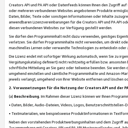
Creators API und PA API oder Datenfeeds können Ihnen den Zugriff auf D
oder mehreren verbundenen Websites angebotenen Produkte ermögliche
Daten, Bilder, Texte oder sonstigen Informationen oder Inhalte zuzugre
anwendbaren Lizenzvereinbarungen für die Creators API und PA API od
diesen verbundenen Websites zur Verfügung gestellt werden.
Sie dürfen den Programminhalt nicht dazu verwenden, geistiges Eigent
verletzen. Sie dürfen Programminhalte nicht verwenden, um direkt ode
maschinelles Lernen oder verwandte Technologien zu entwickeln oder zu
Die Lizenz endet mit sofortiger Wirkung automatisch, wenn Sie zu irg
Vergütungskatalog definiert) nicht rechtzeitig erfüllen bzw. ansonsten
schriftliche Mitteilung an Sie ganz oder teilweise beenden. Sie werden
umgehend einstellen und sämtliche Programminhalte und Amazon-Marke
jeweils verlangt, umgehend von Ihrer Website entfernen und löschen od
2. Voraussetzungen für die Nutzung der Creators API und der P
(a)
Beschreibung
. Im Rahmen dieser Lizenz können wir Ihnen Programmi
• Daten, Bilder, Audio-Dateien, Videos, Logos, Benutzerschnittstellen-
• Textmaterialien, wie beispielsweise Produktinformationen in Textfor
Neben den vorstehenden Produktwerbungsinhalten und dem Zugriff auf 
Zusammenhang mit Creators API und PA API Musterquellcodes und -bibli