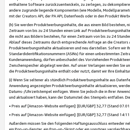
enthaltene Software zurückzuentwickeln, zu zerlegen, zu dekompilier
andere zugrunde liegende Komponenten (wie Modelle, Modellparameter
mit der Creators API, der PA API, Datenfeeds oder in den Produkt Werb
(h) Sie werden Produktwerbungsinhalte, die aus einem Bild bestehen, ni
Zeitraum von bis zu 24 Stunden einen Link auf Produktwerbungsinhalte
die nicht aus Bildern bestehen, für einen Zeitraum von bis zu 24 Stund
Ablauf dieses Zeitraums durch entsprechende Anfrage an die Creators 
Produktwerbungsinhalte aktualisieren und neu darstellen. Sofern wir Ih
Standardidentifikationsnummern (ASINs) für einen unbestimmten Zeitra
Kundenanwendung, dürfen unbeschadet des Vorstehenden Produktwerbu
Zwischenspeicher abgelegt werden. Auf unser Verlangen werden Sie un
die Produktwerbungsinhalte enthält oder nutzt, damit wir Ihre Einhalt
(i) Wenn Sie seltener als stündlich Produktwerbungsinhalte aus Datenfe
Anwendung angezeigten Produktwerbungsinhalte aktualisieren, werden 
Datums-/Uhrzeitstempel einfügen. Wenn Sie jedoch die in Ihrer Anwe
und aktualisiert haben, kann der Datumsteil des Stempels entfallen. Dies
• Preis auf [Amazon-Website einfügen]: [EUR/GBP] 32,77 (Stand 07.01.
• Preis auf [Amazon-Website einfügen]: [EUR/GBP] 32,77 (Stand 14:11 
Außerdem müssen Sie den folgenden Haftungsausschluss entweder neb
ein Pop-up-Fenster, ein Pop-up-Skript oder ein sonstiges vergleichba