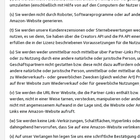
umzuleiten (einschließlich mit Hilfe von auf den Computern der Nutzer i
(s) Sie werden nicht durch Roboter, Softwareprogramme oder auf andere
Amazon-Website generieren.
(t) Sie werden unsere Kundenrezensionen oder Sternebewertungen wed
nutzen, es sei denn, Sie haben über die Creators API und die PA API e
erfüllen die in der Lizenz beschriebenen Voraussetzungen für die Nutzu
(u) Sie werden weder unmittelbar noch mittelbar über Partner-Links P
oder zu Nutzung durch eine andere natürliche oder juristische Person,
Geschäftspartnern nicht gestatten bzw. diese nicht dazu auffordern od
andere natürliche oder juristische Person, unmittelbar oder mittelbar
zu Wiederverkaufs- oder gewerblichen Zwecken (gleich welcher Art) 
auf Ihrer Website zum Wiederverkauf oder für gewerbliche Nutzungen 
(v) Sie werden die URL Ihrer Website, die die Partner-Links enthält b
werden, nicht in einer Weise tarnen, verstecken, manipulieren oder and
nicht mit angemessenem Aufwand in der Lage sind, die Website oder A
Links eine Amazon-Website aufruft.
(w) Sie werden keine Link-Verkürzungen, Schaltflächen, Hyperlinks ode
dahingehend hervorrufen, dass Sie auf eine Amazon-Website verlinken
(x) Auf unser Verlangen hin legen Sie uns eine schriftliche Bestätigung