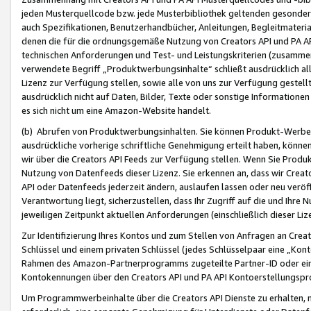
jeden Musterquellcode bzw. jede Musterbibliothek geltenden gesonder
auch Spezifikationen, Benutzerhandbücher, Anleitungen, Begleitmaterial
denen die für die ordnungsgemäße Nutzung von Creators API und PA A
technischen Anforderungen und Test- und Leistungskriterien (zusammen
verwendete Begriff „Produktwerbungsinhalte“ schließt ausdrücklich al
Lizenz zur Verfügung stellen, sowie alle von uns zur Verfügung gestel
ausdrücklich nicht auf Daten, Bilder, Texte oder sonstige Informatione
es sich nicht um eine Amazon-Website handelt.
(b) Abrufen von Produktwerbungsinhalten. Sie können Produkt-Werbein
ausdrückliche vorherige schriftliche Genehmigung erteilt haben, könn
wir über die Creators API Feeds zur Verfügung stellen. Wenn Sie Produk
Nutzung von Datenfeeds dieser Lizenz. Sie erkennen an, dass wir Creat
API oder Datenfeeds jederzeit ändern, auslaufen lassen oder neu veröffe
Verantwortung liegt, sicherzustellen, dass Ihr Zugriff auf die und Ihr
jeweiligen Zeitpunkt aktuellen Anforderungen (einschließlich dieser Liz
Zur Identifizierung Ihres Kontos und zum Stellen von Anfragen an Crea
Schlüssel und einem privaten Schlüssel (jedes Schlüsselpaar eine „Kon
Rahmen des Amazon-Partnerprogramms zugeteilte Partner-ID oder ein
Kontokennungen über den Creators API und PA API Kontoerstellungspro
Um Programmwerbeinhalte über die Creators API Dienste zu erhalten, m