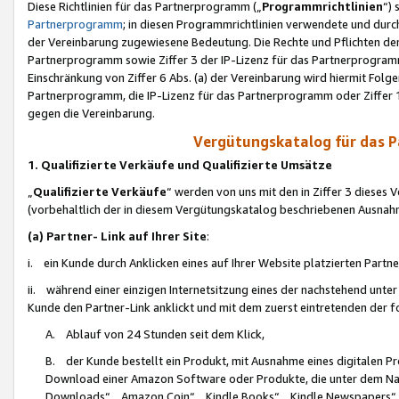
Diese Richtlinien für das Partnerprogramm („
Programmrichtlinien
“)
Partnerprogramm
; in diesen Programmrichtlinien verwendete und durch
der Vereinbarung zugewiesene Bedeutung. Die Rechte und Pflichten de
Partnerprogramm sowie Ziffer 3 der IP-Lizenz für das Partnerprogram
Einschränkung von Ziffer 6 Abs. (a) der Vereinbarung wird hiermit Fol
Partnerprogramm, die IP-Lizenz für das Partnerprogramm oder Ziffer 1
gegen die Vereinbarung.
Vergütungskatalog für das 
1. Qualifizierte Verkäufe und Qualifizierte Umsätze
„
Qualifizierte Verkäufe
“ werden von uns mit den in Ziffer 3 diese
(vorbehaltlich der in diesem Vergütungskatalog beschriebenen Ausnah
(a) Partner- Link auf Ihrer Site
:
i. ein Kunde durch Anklicken eines auf Ihrer Website platzierten Part
ii. während einer einzigen Internetsitzung eines der nachstehend unter (i)
Kunde den Partner-Link anklickt und mit dem zuerst eintretenden der f
A. Ablauf von 24 Stunden seit dem Klick,
B. der Kunde bestellt ein Produkt, mit Ausnahme eines digitalen P
Download einer Amazon Software oder Produkte, die unter dem N
Downloads“, „Amazon Coin“, „Kindle Books“, „Kindle Newspapers“, „