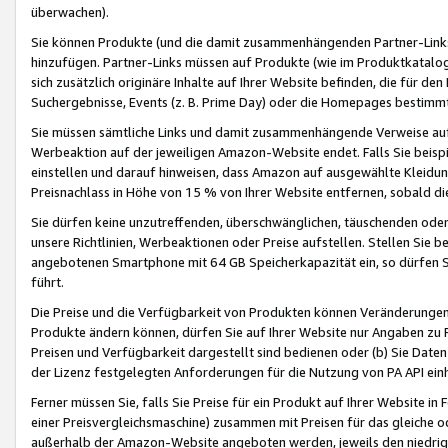
überwachen).
Sie können Produkte (und die damit zusammenhängenden Partner-Links)
hinzufügen. Partner-Links müssen auf Produkte (wie im Produktkatalog de
sich zusätzlich originäre Inhalte auf Ihrer Website befinden, die für 
Suchergebnisse, Events (z. B. Prime Day) oder die Homepages bestimmte
Sie müssen sämtliche Links und damit zusammenhängende Verweise auf z
Werbeaktion auf der jeweiligen Amazon-Website endet. Falls Sie beisp
einstellen und darauf hinweisen, dass Amazon auf ausgewählte Kleidun
Preisnachlass in Höhe von 15 % von Ihrer Website entfernen, sobald di
Sie dürfen keine unzutreffenden, überschwänglichen, täuschenden od
unsere Richtlinien, Werbeaktionen oder Preise aufstellen. Stellen Sie 
angebotenen Smartphone mit 64 GB Speicherkapazität ein, so dürfen S
führt.
Die Preise und die Verfügbarkeit von Produkten können Veränderungen 
Produkte ändern können, dürfen Sie auf Ihrer Website nur Angaben zu P
Preisen und Verfügbarkeit dargestellt sind bedienen oder (b) Sie Daten
der Lizenz festgelegten Anforderungen für die Nutzung von PA API einh
Ferner müssen Sie, falls Sie Preise für ein Produkt auf Ihrer Website in 
einer Preisvergleichsmaschine) zusammen mit Preisen für das gleiche o
außerhalb der Amazon-Website angeboten werden, jeweils den niedrigst