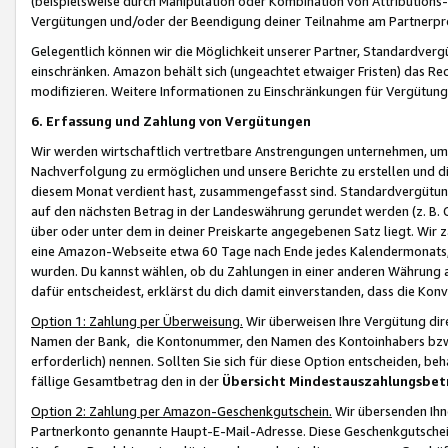
(beispielsweise durch Manipulation oder Kombination von Attributions-
Vergütungen und/oder der Beendigung deiner Teilnahme am Partnerp
Gelegentlich können wir die Möglichkeit unserer Partner, Standardv
einschränken. Amazon behält sich (ungeachtet etwaiger Fristen) das Re
modifizieren. Weitere Informationen zu Einschränkungen für Vergütung
6. Erfassung und Zahlung von Vergütungen
Wir werden wirtschaftlich vertretbare Anstrengungen unternehmen, um 
Nachverfolgung zu ermöglichen und unsere Berichte zu erstellen und di
diesem Monat verdient hast, zusammengefasst sind. Standardvergütung
auf den nächsten Betrag in der Landeswährung gerundet werden (z. B. C
über oder unter dem in deiner Preiskarte angegebenen Satz liegt. Wir
eine Amazon-Webseite etwa 60 Tage nach Ende jedes Kalendermonats, i
wurden. Du kannst wählen, ob du Zahlungen in einer anderen Währung
dafür entscheidest, erklärst du dich damit einverstanden, dass die K
Option 1: Zahlung per Überweisung.
Wir überweisen Ihre Vergütung dir
Namen der Bank, die Kontonummer, den Namen des Kontoinhabers bzw. a
erforderlich) nennen. Sollten Sie sich für diese Option entscheiden, be
fällige Gesamtbetrag den in der
Übersicht Mindestauszahlungsbet
Option 2: Zahlung per Amazon-Geschenkgutschein.
Wir übersenden Ihne
Partnerkonto genannte Haupt-E-Mail-Adresse. Diese Geschenkgutschei