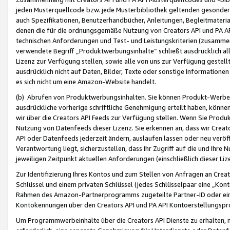
jeden Musterquellcode bzw. jede Musterbibliothek geltenden gesonder
auch Spezifikationen, Benutzerhandbücher, Anleitungen, Begleitmaterial
denen die für die ordnungsgemäße Nutzung von Creators API und PA A
technischen Anforderungen und Test- und Leistungskriterien (zusammen
verwendete Begriff „Produktwerbungsinhalte“ schließt ausdrücklich al
Lizenz zur Verfügung stellen, sowie alle von uns zur Verfügung gestel
ausdrücklich nicht auf Daten, Bilder, Texte oder sonstige Informatione
es sich nicht um eine Amazon-Website handelt.
(b) Abrufen von Produktwerbungsinhalten. Sie können Produkt-Werbein
ausdrückliche vorherige schriftliche Genehmigung erteilt haben, könn
wir über die Creators API Feeds zur Verfügung stellen. Wenn Sie Produk
Nutzung von Datenfeeds dieser Lizenz. Sie erkennen an, dass wir Creat
API oder Datenfeeds jederzeit ändern, auslaufen lassen oder neu veröffe
Verantwortung liegt, sicherzustellen, dass Ihr Zugriff auf die und Ihr
jeweiligen Zeitpunkt aktuellen Anforderungen (einschließlich dieser Liz
Zur Identifizierung Ihres Kontos und zum Stellen von Anfragen an Crea
Schlüssel und einem privaten Schlüssel (jedes Schlüsselpaar eine „Kon
Rahmen des Amazon-Partnerprogramms zugeteilte Partner-ID oder ein
Kontokennungen über den Creators API und PA API Kontoerstellungspro
Um Programmwerbeinhalte über die Creators API Dienste zu erhalten, m