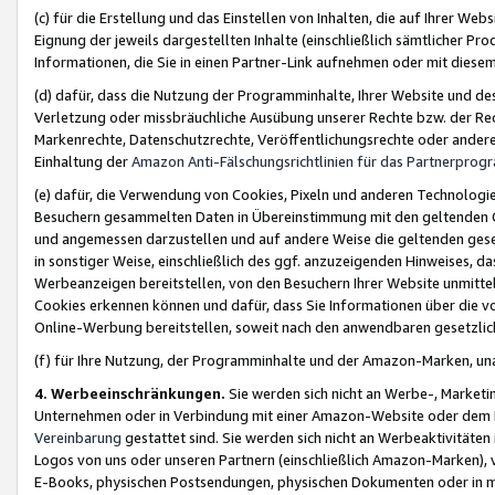
(c) für die Erstellung und das Einstellen von Inhalten, die auf Ihrer We
Eignung der jeweils dargestellten Inhalte (einschließlich sämtlicher 
Informationen, die Sie in einen Partner-Link aufnehmen oder mit diese
(d) dafür, dass die Nutzung der Programminhalte, Ihrer Website und des 
Verletzung oder missbräuchliche Ausübung unserer Rechte bzw. der Recht
Markenrechte, Datenschutzrechte, Veröffentlichungsrechte oder anderer
Einhaltung der
Amazon Anti-Fälschungsrichtlinien für das Partnerpro
(e) dafür, die Verwendung von Cookies, Pixeln und anderen Technologien
Besuchern gesammelten Daten in Übereinstimmung mit den geltenden Ge
und angemessen darzustellen und auf andere Weise die geltenden geset
in sonstiger Weise, einschließlich des ggf. anzuzeigenden Hinweises, d
Werbeanzeigen bereitstellen, von den Besuchern Ihrer Website unmitte
Cookies erkennen können und dafür, dass Sie Informationen über die v
Online-Werbung bereitstellen, soweit nach den anwendbaren gesetzlic
(f) für Ihre Nutzung, der Programminhalte und der Amazon-Marken, u
4. Werbeeinschränkungen.
Sie werden sich nicht an Werbe-, Market
Unternehmen oder in Verbindung mit einer Amazon-Website oder dem Pa
Vereinbarung
gestattet sind. Sie werden sich nicht an Werbeaktivitäten
Logos von uns oder unseren Partnern (einschließlich Amazon-Marken), 
E-Books, physischen Postsendungen, physischen Dokumenten oder in 