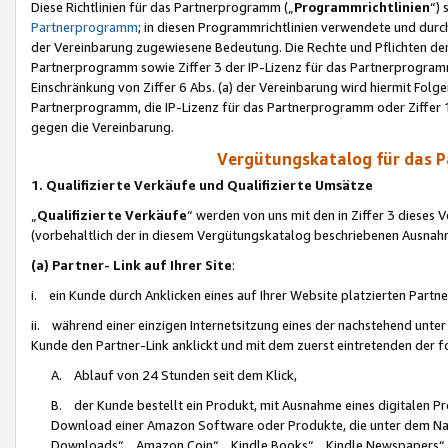
Diese Richtlinien für das Partnerprogramm („
Programmrichtlinien
“)
Partnerprogramm
; in diesen Programmrichtlinien verwendete und durch
der Vereinbarung zugewiesene Bedeutung. Die Rechte und Pflichten de
Partnerprogramm sowie Ziffer 3 der IP-Lizenz für das Partnerprogram
Einschränkung von Ziffer 6 Abs. (a) der Vereinbarung wird hiermit Fol
Partnerprogramm, die IP-Lizenz für das Partnerprogramm oder Ziffer 1
gegen die Vereinbarung.
Vergütungskatalog für das 
1. Qualifizierte Verkäufe und Qualifizierte Umsätze
„
Qualifizierte Verkäufe
“ werden von uns mit den in Ziffer 3 diese
(vorbehaltlich der in diesem Vergütungskatalog beschriebenen Ausnah
(a) Partner- Link auf Ihrer Site
:
i. ein Kunde durch Anklicken eines auf Ihrer Website platzierten Part
ii. während einer einzigen Internetsitzung eines der nachstehend unter (i)
Kunde den Partner-Link anklickt und mit dem zuerst eintretenden der f
A. Ablauf von 24 Stunden seit dem Klick,
B. der Kunde bestellt ein Produkt, mit Ausnahme eines digitalen P
Download einer Amazon Software oder Produkte, die unter dem N
Downloads“, „Amazon Coin“, „Kindle Books“, „Kindle Newspapers“, „