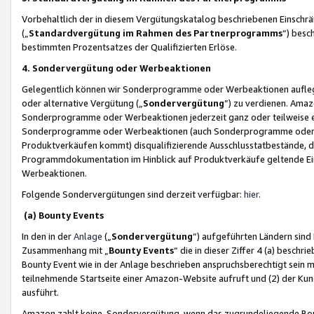
Vorbehaltlich der in diesem Vergütungskatalog beschriebenen Einschr
(„
Standardvergütung im Rahmen des Partnerprogramms
“) besc
bestimmten Prozentsatzes der Qualifizierten Erlöse.
4. Sondervergütung oder Werbeaktionen
Gelegentlich können wir Sonderprogramme oder Werbeaktionen auflegen,
oder alternative Vergütung („
Sondervergütung
”) zu verdienen. Amazo
Sonderprogramme oder Werbeaktionen jederzeit ganz oder teilweise einz
Sonderprogramme oder Werbeaktionen (auch Sonderprogramme oder We
Produktverkäufen kommt) disqualifizierende Ausschlusstatbestände, di
Programmdokumentation im Hinblick auf Produktverkäufe geltende E
Werbeaktionen.
Folgende Sondervergütungen sind derzeit verfügbar:
hier
.
(a) Bounty Events
In den in der
Anlage
(„
Sondervergütung
“) aufgeführten Ländern sind
Zusammenhang mit „
Bounty Events
“ die in dieser Ziffer 4 (a) besch
Bounty Event wie in der Anlage beschrieben anspruchsberechtigt sein mu
teilnehmende Startseite einer Amazon-Website aufruft und (2) der Kun
ausführt.
Amazon zahlt keine Sondervergütung, wenn das zugrundeliegende Boun