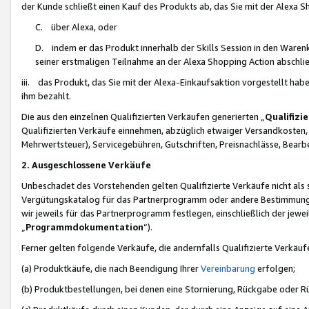
der Kunde schließt einen Kauf des Produkts ab, das Sie mit der Alexa 
C. über Alexa, oder
D. indem er das Produkt innerhalb der Skills Session in den Waren
seiner erstmaligen Teilnahme an der Alexa Shopping Action abschlie
iii. das Produkt, das Sie mit der Alexa-Einkaufsaktion vorgestellt ha
ihm bezahlt.
Die aus den einzelnen Qualifizierten Verkäufen generierten „
Qualifizi
Qualifizierten Verkäufe einnehmen, abzüglich etwaiger Versandkosten
Mehrwertsteuer), Servicegebühren, Gutschriften, Preisnachlässe, Bear
2. Ausgeschlossene Verkäufe
Unbeschadet des Vorstehenden gelten Qualifizierte Verkäufe nicht als
Vergütungskatalog für das Partnerprogramm oder andere Bestimmungen,
wir jeweils für das Partnerprogramm festlegen, einschließlich der jewe
„
Programmdokumentation
“).
Ferner gelten folgende Verkäufe, die andernfalls Qualifizierte Verkä
(a) Produktkäufe, die nach Beendigung Ihrer
Vereinbarung
erfolgen;
(b) Produktbestellungen, bei denen eine Stornierung, Rückgabe oder R