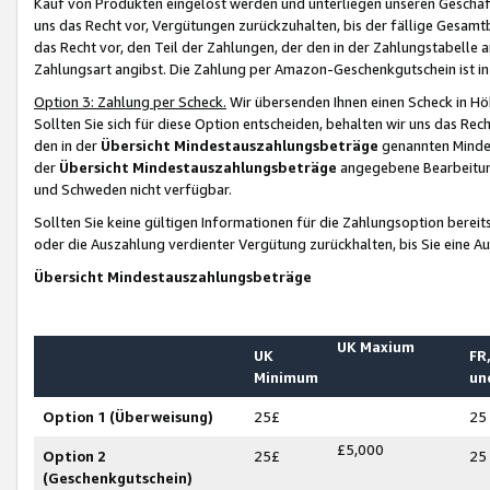
Kauf von Produkten eingelöst werden und unterliegen unseren Geschäf
uns das Recht vor, Vergütungen zurückzuhalten, bis der fällige Gesamt
das Recht vor, den Teil der Zahlungen, der den in der Zahlungstabelle 
Zahlungsart angibst. Die Zahlung per Amazon-Geschenkgutschein ist in
Option 3: Zahlung per Scheck.
Wir übersenden Ihnen einen Scheck in Höh
Sollten Sie sich für diese Option entscheiden, behalten wir uns das Rec
den in der
Übersicht Mindestauszahlungsbeträge
genannten Mindest
der
Übersicht Mindestauszahlungsbeträge
angegebene Bearbeitung
und Schweden nicht verfügbar.
Sollten Sie keine gültigen Informationen für die Zahlungsoption bereit
oder die Auszahlung verdienter Vergütung zurückhalten, bis Sie eine A
Übersicht Mindestauszahlungsbeträge
UK Maxium
UK
FR,
Minimum
un
Option 1 (Überweisung)
25£
25
£5,000
Option 2
25£
25
(Geschenkgutschein)