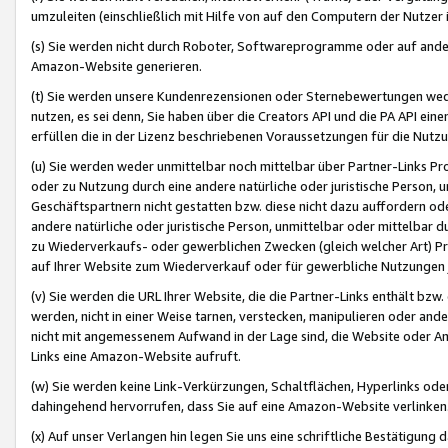
umzuleiten (einschließlich mit Hilfe von auf den Computern der Nutzer i
(s) Sie werden nicht durch Roboter, Softwareprogramme oder auf andere
Amazon-Website generieren.
(t) Sie werden unsere Kundenrezensionen oder Sternebewertungen wed
nutzen, es sei denn, Sie haben über die Creators API und die PA API e
erfüllen die in der Lizenz beschriebenen Voraussetzungen für die Nutzu
(u) Sie werden weder unmittelbar noch mittelbar über Partner-Links P
oder zu Nutzung durch eine andere natürliche oder juristische Person,
Geschäftspartnern nicht gestatten bzw. diese nicht dazu auffordern od
andere natürliche oder juristische Person, unmittelbar oder mittelbar
zu Wiederverkaufs- oder gewerblichen Zwecken (gleich welcher Art) 
auf Ihrer Website zum Wiederverkauf oder für gewerbliche Nutzungen 
(v) Sie werden die URL Ihrer Website, die die Partner-Links enthält b
werden, nicht in einer Weise tarnen, verstecken, manipulieren oder and
nicht mit angemessenem Aufwand in der Lage sind, die Website oder A
Links eine Amazon-Website aufruft.
(w) Sie werden keine Link-Verkürzungen, Schaltflächen, Hyperlinks ode
dahingehend hervorrufen, dass Sie auf eine Amazon-Website verlinken
(x) Auf unser Verlangen hin legen Sie uns eine schriftliche Bestätigung