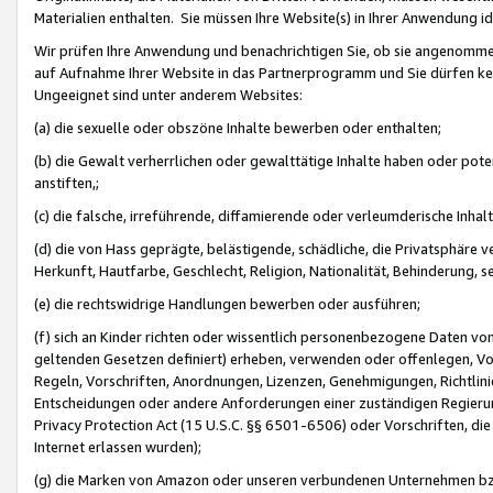
Materialien enthalten. Sie müssen Ihre Website(s) in Ihrer Anwendung ide
Wir prüfen Ihre Anwendung und benachrichtigen Sie, ob sie angenommen
auf Aufnahme Ihrer Website in das Partnerprogramm und Sie dürfen kei
Ungeeignet sind unter anderem Websites:
(a) die sexuelle oder obszöne Inhalte bewerben oder enthalten;
(b) die Gewalt verherrlichen oder gewalttätige Inhalte haben oder pot
anstiften,;
(c) die falsche, irreführende, diffamierende oder verleumderische Inha
(d) die von Hass geprägte, belästigende, schädliche, die Privatsphäre v
Herkunft, Hautfarbe, Geschlecht, Religion, Nationalität, Behinderung, 
(e) die rechtswidrige Handlungen bewerben oder ausführen;
(f) sich an Kinder richten oder wissentlich personenbezogene Daten vo
geltenden Gesetzen definiert) erheben, verwenden oder offenlegen, Vo
Regeln, Vorschriften, Anordnungen, Lizenzen, Genehmigungen, Richtlini
Entscheidungen oder andere Anforderungen einer zuständigen Regierung
Privacy Protection Act (15 U.S.C. §§ 6501-6506) oder Vorschriften, di
Internet erlassen wurden);
(g) die Marken von Amazon oder unseren verbundenen Unternehmen b