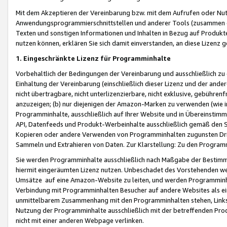
Mit dem Akzeptieren der Vereinbarung bzw. mit dem Aufrufen oder Nutz
Anwendungsprogrammierschnittstellen und anderer Tools (zusammen die
Texten und sonstigen Informationen und Inhalten in Bezug auf Produkte
nutzen können, erklären Sie sich damit einverstanden, an diese Lizenz 
1. Eingeschränkte Lizenz für Programminhalte
Vorbehaltlich der Bedingungen der Vereinbarung und ausschließlich z
Einhaltung der Vereinbarung (einschließlich dieser Lizenz und der ande
nicht übertragbare, nicht unterlizenzierbare, nicht exklusive, gebühren
anzuzeigen; (b) nur diejenigen der Amazon-Marken zu verwenden (wie in 
Programminhalte, ausschließlich auf Ihrer Website und in Übereinstimmu
API, Datenfeeds und Produkt-Werbeinhalte ausschließlich gemäß den Spe
Kopieren oder andere Verwenden von Programminhalten zugunsten Dri
Sammeln und Extrahieren von Daten. Zur Klarstellung: Zu den Program
Sie werden Programminhalte ausschließlich nach Maßgabe der Besti
hiermit eingeräumten Lizenz nutzen. Unbeschadet des Vorstehenden we
Umsätze auf eine Amazon-Website zu leiten, und werden Programminhal
Verbindung mit Programminhalten Besucher auf andere Websites als ein
unmittelbarem Zusammenhang mit den Programminhalten stehen, Links z
Nutzung der Programminhalte ausschließlich mit der betreffenden Pr
nicht mit einer anderen Webpage verlinken.