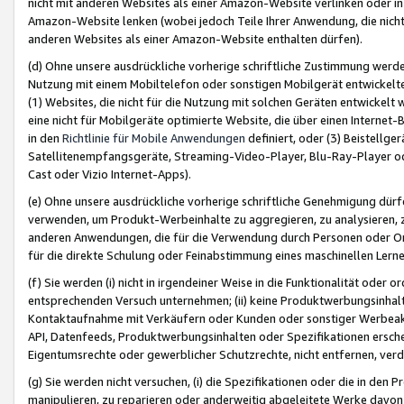
nicht mit anderen Websites als einer Amazon-Website verlinken oder i
Amazon-Website lenken (wobei jedoch Teile Ihrer Anwendung, die nich
anderen Websites als einer Amazon-Website enthalten dürfen).
(d) Ohne unsere ausdrückliche vorherige schriftliche Zustimmung werd
Nutzung mit einem Mobiltelefon oder sonstigen Mobilgerät entwickelt
(1) Websites, die nicht für die Nutzung mit solchen Geräten entwickelt
eine nicht für Mobilgeräte optimierte Website, die über einen Interne
in den
Richtlinie für Mobile Anwendungen
definiert, oder (3) Beistellge
Satellitenempfangsgeräte, Streaming-Video-Player, Blu-Ray-Player ode
Cast oder Vizio Internet-Apps).
(e) Ohne unsere ausdrückliche vorherige schriftliche Genehmigung dürfe
verwenden, um Produkt-Werbeinhalte zu aggregieren, zu analysieren, 
anderen Anwendungen, die für die Verwendung durch Personen oder Or
für die direkte Schulung oder Feinabstimmung eines maschinellen Lern
(f) Sie werden (i) nicht in irgendeiner Weise in die Funktionalität ode
entsprechenden Versuch unternehmen; (ii) keine Produktwerbungsinha
Kontaktaufnahme mit Verkäufern oder Kunden oder sonstiger Werbeaktiv
API, Datenfeeds, Produktwerbungsinhalten oder Spezifikationen erschei
Eigentumsrechte oder gewerblicher Schutzrechte, nicht entfernen, verd
(g) Sie werden nicht versuchen, (i) die Spezifikationen oder die in de
manipulieren, zu reparieren oder anderweitig abgeleitete Werke davon z