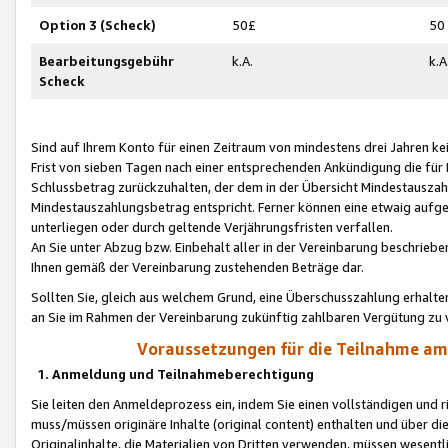
Option 3 (Scheck)
50£
50
Bearbeitungsgebühr
k.A.
k.A
Scheck
Sind auf Ihrem Konto für einen Zeitraum von mindestens drei Jahren kein
Frist von sieben Tagen nach einer entsprechenden Ankündigung die für
Schlussbetrag zurückzuhalten, der dem in der Übersicht Mindestausz
Mindestauszahlungsbetrag entspricht. Ferner können eine etwaig aufg
unterliegen oder durch geltende Verjährungsfristen verfallen.
An Sie unter Abzug bzw. Einbehalt aller in der Vereinbarung beschrieb
Ihnen gemäß der Vereinbarung zustehenden Beträge dar.
Sollten Sie, gleich aus welchem Grund, eine Überschusszahlung erhalte
an Sie im Rahmen der Vereinbarung zukünftig zahlbaren Vergütung zu 
Voraussetzungen für die Teilnahme a
1. Anmeldung und Teilnahmeberechtigung
Sie leiten den Anmeldeprozess ein, indem Sie einen vollständigen und 
muss/müssen originäre Inhalte (original content) enthalten und über d
Originalinhalte, die Materialien von Dritten verwenden, müssen wese