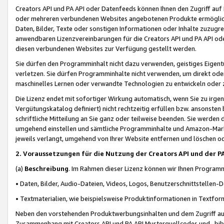
Creators API und PA API oder Datenfeeds können Ihnen den Zugriff auf D
oder mehreren verbundenen Websites angebotenen Produkte ermögliche
Daten, Bilder, Texte oder sonstigen Informationen oder Inhalte zuzugre
anwendbaren Lizenzvereinbarungen für die Creators API und PA API od
diesen verbundenen Websites zur Verfügung gestellt werden.
Sie dürfen den Programminhalt nicht dazu verwenden, geistiges Eigent
verletzen. Sie dürfen Programminhalte nicht verwenden, um direkt ode
maschinelles Lernen oder verwandte Technologien zu entwickeln oder zu
Die Lizenz endet mit sofortiger Wirkung automatisch, wenn Sie zu irg
Vergütungskatalog definiert) nicht rechtzeitig erfüllen bzw. ansonsten
schriftliche Mitteilung an Sie ganz oder teilweise beenden. Sie werden
umgehend einstellen und sämtliche Programminhalte und Amazon-Marke
jeweils verlangt, umgehend von Ihrer Website entfernen und löschen od
2. Voraussetzungen für die Nutzung der Creators API und der P
(a)
Beschreibung
. Im Rahmen dieser Lizenz können wir Ihnen Programmi
• Daten, Bilder, Audio-Dateien, Videos, Logos, Benutzerschnittstellen-
• Textmaterialien, wie beispielsweise Produktinformationen in Textfor
Neben den vorstehenden Produktwerbungsinhalten und dem Zugriff auf 
Zusammenhang mit Creators API und PA API Musterquellcodes und -bibli