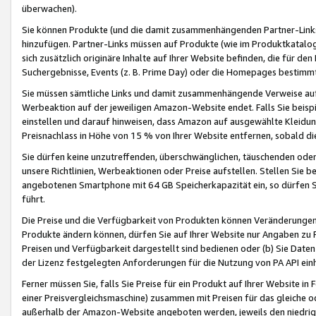
überwachen).
Sie können Produkte (und die damit zusammenhängenden Partner-Links)
hinzufügen. Partner-Links müssen auf Produkte (wie im Produktkatalog de
sich zusätzlich originäre Inhalte auf Ihrer Website befinden, die für 
Suchergebnisse, Events (z. B. Prime Day) oder die Homepages bestimmte
Sie müssen sämtliche Links und damit zusammenhängende Verweise auf z
Werbeaktion auf der jeweiligen Amazon-Website endet. Falls Sie beisp
einstellen und darauf hinweisen, dass Amazon auf ausgewählte Kleidun
Preisnachlass in Höhe von 15 % von Ihrer Website entfernen, sobald di
Sie dürfen keine unzutreffenden, überschwänglichen, täuschenden od
unsere Richtlinien, Werbeaktionen oder Preise aufstellen. Stellen Sie 
angebotenen Smartphone mit 64 GB Speicherkapazität ein, so dürfen S
führt.
Die Preise und die Verfügbarkeit von Produkten können Veränderungen 
Produkte ändern können, dürfen Sie auf Ihrer Website nur Angaben zu P
Preisen und Verfügbarkeit dargestellt sind bedienen oder (b) Sie Daten
der Lizenz festgelegten Anforderungen für die Nutzung von PA API einh
Ferner müssen Sie, falls Sie Preise für ein Produkt auf Ihrer Website in 
einer Preisvergleichsmaschine) zusammen mit Preisen für das gleiche o
außerhalb der Amazon-Website angeboten werden, jeweils den niedrigst