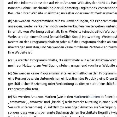
auf eine Informationsseite auf einer Amazon-Website, der nicht als Part
Bannern); ohne Einschränkung der Allgemeingültigkeit des Vorstehende
Besucher Ihrer Website unsichtbar, unlesbar oder unentzifferbar mache
(b) Sie werden Programminhalte bzw. Anwendungen, die Programminhalt
anzeigen, weder verkaufen noch weiterverkaufen, weitergeben, unterli
innerhalb von Werbung außerhalb Ihrer Website (einschließlich Werbun
Website oder einem Dienst (einschließlich Social Networking-Website
Rechte an den Programminhalten oder auf die Programminhalte an eine a
übertragen müssten, und Sie werden keine mit Ihrem Partner-Tag formati
Ihre Website ist.
(c) Sie werden Programminhalte, die nicht mehr auf einer Amazon-Websit
mehr zur Nutzung zur Verfügung stehen, umgehend von Ihrer Website e
(d) Sie werden keine Programminhalte, einschließlich in den Programmin
eine Person bzw. ein Unternehmen ein bestimmtes Produkt, eine Dienstle
geschäftlichen Beziehung oder Verbindung zu diesen steht (einschließli
Programminhalten).
(e) Sie werden Amazon-Marken (wie in den
Markenrichtlinien
definiert) 
„ammazon“, „amaozn“ und „kindel“) nicht zwecks Nutzung in einer Suc
Versuch unternehmen). Zusätzlich zu sonstigen Amazon zur Verfügung 
sorgen, dass von uns benannte Suchmaschinen Geschützte Begriffe (wie 