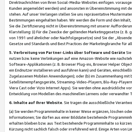
Direktnachrichten von Ihren Social-Media-Websites einfügen. vorausg
Kunden angemeldet werden) und ansonsten in Übereinstimmung mit der
stehen. Auf unser Verlangen stellen Sie uns repräsentative Mustermater
Bestimmungen eingehalten haben. Wir werden die Form und den Inhalt, di
Sie die Zertifizierung nicht in Übereinstimmung mit unserer Aufforderu
Klarstellung: (i) Für die Zwecke der geltenden Marketinggesetze (z. 
von 1991 und ähnlicher oder Nachfolgegesetze) sind Sie der „Absender“ j
Gesetze und Standards und Best Practices der Marketingbranche für 
5. Verbreitung von Partner-Links über Software und Geräte
Sie
nutzen bzw. keine Verlinkungen auf eine Amazon-Website wie nachsteh
Software-Applikationen (z. B. Browser Plug-ins, Browser Helper Objec
ein Endnutzer installieren und ausführen kann) und Geräten, einschlie
Zugelassenen Mobilen Anwendungen); oder (b) im Zusammenhang mit bzw.
Satellitenempfangsgeräte, Streaming-Video-Playern, Blu-Ray-Playern 
Viera Cast oder Vizio Internet Apps). Sie werden ohne ausdrückliche v
Entwicklung von Modellen des maschinellen Lernens oder verwandter 
6. Inhalte auf Ihrer Website
. Sie tragen die ausschließliche Verantwo
(a) Sie werden Programminhalte in keiner Weise ergänzen, löschen oder
Informationen; Sie dürfen aus einer Bilddatei bestehende Programminhal
erhalten bleiben bzw. aus Text bestehende Programminhalte so kürzen, 
Kürzung nicht sachlich falsch oder irreführend wird. Einige Arten von L