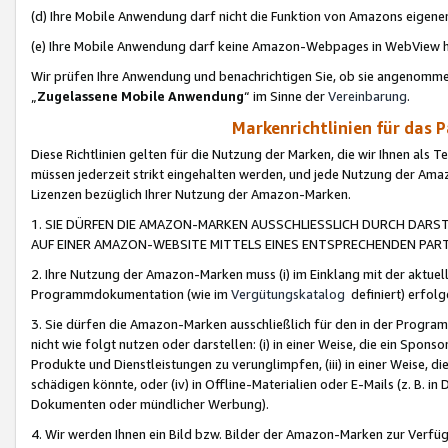
(d) Ihre Mobile Anwendung darf nicht die Funktion von Amazons eige
(e) Ihre Mobile Anwendung darf keine Amazon-Webpages in WebView 
Wir prüfen Ihre Anwendung und benachrichtigen Sie, ob sie angenomm
„
Zugelassene Mobile Anwendung
“ im Sinne der
Vereinbarung
.
Markenrichtlinien für das 
Diese Richtlinien gelten für die Nutzung der Marken, die wir Ihnen als 
müssen jederzeit strikt eingehalten werden, und jede Nutzung der Ama
Lizenzen bezüglich Ihrer Nutzung der Amazon-Marken.
1. SIE DÜRFEN DIE AMAZON-MARKEN AUSSCHLIESSLICH DURCH DARS
AUF EINER AMAZON-WEBSITE MITTELS EINES ENTSPRECHENDEN PART
2. Ihre Nutzung der Amazon-Marken muss (i) im Einklang mit der aktuells
Programmdokumentation (wie im
Vergütungskatalog
definiert) erfolg
3. Sie dürfen die Amazon-Marken ausschließlich für den in der Progr
nicht wie folgt nutzen oder darstellen: (i) in einer Weise, die ein Spo
Produkte und Dienstleistungen zu verunglimpfen, (iii) in einer Weise
schädigen könnte, oder (iv) in Offline-Materialien oder E-Mails (z. B.
Dokumenten oder mündlicher Werbung).
4. Wir werden Ihnen ein Bild bzw. Bilder der Amazon-Marken zur Verfüg