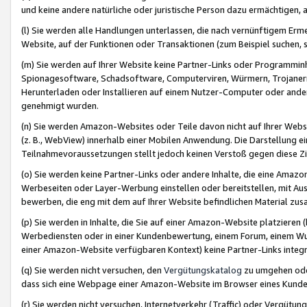
und keine andere natürliche oder juristische Person dazu ermächtigen, a
(l) Sie werden alle Handlungen unterlassen, die nach vernünftigem Erme
Website, auf der Funktionen oder Transaktionen (zum Beispiel suchen, s
(m) Sie werden auf Ihrer Website keine Partner-Links oder Programmin
Spionagesoftware, Schadsoftware, Computerviren, Würmern, Trojaner
Herunterladen oder Installieren auf einem Nutzer-Computer oder ande
genehmigt wurden.
(n) Sie werden Amazon-Websites oder Teile davon nicht auf Ihrer Websi
(z. B., WebView) innerhalb einer Mobilen Anwendung. Die Darstellung ein
Teilnahmevoraussetzungen stellt jedoch keinen Verstoß gegen diese Zif
(o) Sie werden keine Partner-Links oder andere Inhalte, die eine Am
Werbeseiten oder Layer-Werbung einstellen oder bereitstellen, mit Au
bewerben, die eng mit dem auf Ihrer Website befindlichen Material z
(p) Sie werden in Inhalte, die Sie auf einer Amazon-Website platzier
Werbediensten oder in einer Kundenbewertung, einem Forum, einem Wun
einer Amazon-Website verfügbaren Kontext) keine Partner-Links integr
(q) Sie werden nicht versuchen, den
Vergütungskatalog
zu umgehen oder
dass sich eine Webpage einer Amazon-Website im Browser eines Kunden 
(r) Sie werden nicht versuchen, Internetverkehr (Traffic) oder Vergü