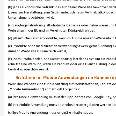
(b) jedes alkoholische Getränk, das auf deiner Webseite beworben wird
Lizenz zur Herstellung, zum Großhandel oder zum Vertrieb alkoholisch
Unternehmens betrieben wird,
(c) Säuglingsnahruhrung, alkoholische Getränke oder Tabakwaren und E
Webseiten in der EU und im Vereinigten Königreich wirbst,
(d) pflanzliche Raucherprodukte, wenn du für die Amazon-Webseite in B
(e) Produkte ohne medizinischen Verwendungszweck gemäß Anhang XVI 
Amazon-Webseite in Frankreich wirbst,
(f) jedes Produkt oder jede Dienstleistung, bei der es sich um ein Prod
erhältst eine Warnung, wenn ein Produkt oder eine Dienstleistung in de
Central ausgeschlossen ist.
Richtlinie für Mobile Anwendungen im Rahmen de
Wenn Ihre Website eine für die Nutzung auf Mobiltelefonen, Tablets 
„
Mobile Anwendung
“) enthält, gilt Folgendes:
(a) Ihre Mobile Anwendung muss in den App-Stores von Google Play, A
(b) Ihre Mobile Anwendung muss kostenlos heruntergeladen werden könn
(c) Ihre Mobile Anwendung muss originäre Inhalte haben,