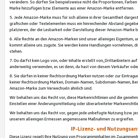
verändern. So dürfen Sie beispielsweise nicht die Proportionen, Farb
Marke hinzufügen bzw. Elemente aus einer Amazon-Marke entfernen.
5. Jede Amazon-Marke muss für sich alleine in ihrer Gesamtheit darge
grafischen oder Textelementen muss ein hinreichender Abstand gegebe
platzieren, der die Lesbarkeit oder Darstellung dieser Amazon-Marke b
6. Alle Rechte an den Amazon-Marken sind unser alleiniges Eigentum, 
kommt alleine uns zugute. Sie werden keine Handlungen vornehmen, 
stehen.
7. Du darfst kein Logo von, oder Inhalte erstellt von,
Drittanbietern au
anderweitig verwenden, es sei denn, du hast von diesem Verkäufer oder
8. Sie dürfen in keiner Rechtsordnung Marken nutzen oder zur Eintragu
keiner Rechtsordnung Marken, Domain-Namen, Subdomain-Namen, Benu
Amazon-Marke zum Verwechseln ähnlich sind.
Wir behalten uns das Recht vor, diese Markenrichtlinien und die gene
Einstellen einer Änderungsmitteilung oder überarbeiteter Markenricht
Wir behalten uns das Recht vor, gegen jede unbefugte Nutzung bzw. jede 
unserem alleinigen Ermessen angemessene Maßnahmen zu ergreifen.
IP-Lizenz- und Nutzungsan
Diese Lizenz regelt Ihre Nutzung von Programminhalten im Zusammen