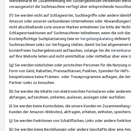
Werbeinhalte im Zusammenhang mit Suchergebnissen verwendet werden,
vorausgesetzt die Suchmaschine verfügt über entsprechende Ausschlu
(f) Sie werden nicht auf Schlagwörter, Suchbegriffe oder andere Ident
Amazon oder unseren verbundenen Unternehmen oder Abwandlungen bzw
nicht abschließende Liste unserer Marken entnehmen Sie bitte der Nich
Schlagwortauktionen auf Suchmaschinen teilnehmen, wenn die sich da
Kostenpflichtige Suchplatzierung (wie im
Vergütungskatalog
definiert
Suchmaschinen Links zur Verfügung stellen, damit Sie bei allgemeinen I
kostenfreien Suchergebnissen) auftauchen, solange Sie die
Vereinbaru
auf Ihre Website leiten und nicht unmittelbar oder mittelbar über eine
(g) Sie werden natürlichen oder juristischen Personen für die Nutzung 
Form von Geld, Rabatten, Preisnachlässen, Punkten, Spenden für Hilfs
beispielsweise keine Prämien- oder Treueprogramme auflegen, die Anrei
Partner-Links zu besuchen.
(h) Sie werden die Inhalte von elektronischen Formularen oder anderem M
abfangen, aufzeichnen, umleiten, auslesen, auslegen oder ausfüllen.
(i) Sie werden keine Kontodaten, die unsere Kunden im Zusammenhang 
Kunden der Amazon-Websites), abfragen, erheben, einholen, speichern,
(j) Sie werden Funktionen von Schaltflächen, Links oder andere Funkti
(k) Sie werden keine Bestellungen oder andere Geschäfte über eine Ama