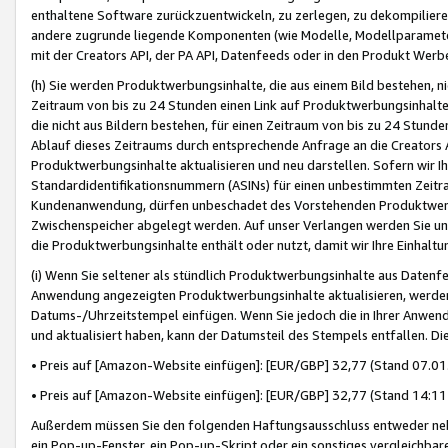
enthaltene Software zurückzuentwickeln, zu zerlegen, zu dekompilier
andere zugrunde liegende Komponenten (wie Modelle, Modellparameter
mit der Creators API, der PA API, Datenfeeds oder in den Produkt Werb
(h) Sie werden Produktwerbungsinhalte, die aus einem Bild bestehen, ni
Zeitraum von bis zu 24 Stunden einen Link auf Produktwerbungsinhalte
die nicht aus Bildern bestehen, für einen Zeitraum von bis zu 24 Stund
Ablauf dieses Zeitraums durch entsprechende Anfrage an die Creators 
Produktwerbungsinhalte aktualisieren und neu darstellen. Sofern wir Ih
Standardidentifikationsnummern (ASINs) für einen unbestimmten Zeitra
Kundenanwendung, dürfen unbeschadet des Vorstehenden Produktwerbu
Zwischenspeicher abgelegt werden. Auf unser Verlangen werden Sie un
die Produktwerbungsinhalte enthält oder nutzt, damit wir Ihre Einhalt
(i) Wenn Sie seltener als stündlich Produktwerbungsinhalte aus Datenfe
Anwendung angezeigten Produktwerbungsinhalte aktualisieren, werden 
Datums-/Uhrzeitstempel einfügen. Wenn Sie jedoch die in Ihrer Anwe
und aktualisiert haben, kann der Datumsteil des Stempels entfallen. Dies
• Preis auf [Amazon-Website einfügen]: [EUR/GBP] 32,77 (Stand 07.01.
• Preis auf [Amazon-Website einfügen]: [EUR/GBP] 32,77 (Stand 14:11 
Außerdem müssen Sie den folgenden Haftungsausschluss entweder neb
ein Pop-up-Fenster, ein Pop-up-Skript oder ein sonstiges vergleichba