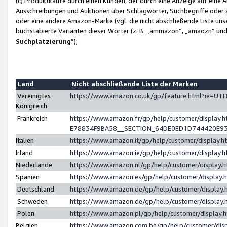
(c) Produktkäufe durch einen Kunden, der durch eine Anzeige auf eine 
Ausschreibungen und Auktionen über Schlagwörter, Suchbegriffe oder 
oder eine andere Amazon-Marke (vgl. die nicht abschließende Liste un
buchstabierte Varianten dieser Wörter (z. B. „ammazon“, „amaozn“ und „
Suchplatzierung
”);
Land
Nicht abschließende Liste der Marken
Vereinigtes
https://www.amazon.co.uk/gp/feature.html?ie=U
Königreich
Frankreich
https://www.amazon.fr/gp/help/customer/displa
E78834F9BA58__SECTION_64DE0ED1D744420E9
Italien
https://www.amazon.it/gp/help/customer/display
Irland
https://www.amazon.ie/gp/help/customer/displa
Niederlande
https://www.amazon.nl/gp/help/customer/display
Spanien
https://www.amazon.es/gp/help/customer/display
Deutschland
https://www.amazon.de/gp/help/customer/displa
Schweden
https://www.amazon.de/gp/help/customer/displa
Polen
https://www.amazon.pl/gp/help/customer/display
Belgien
https://www.amazon.com.be/gp/help/customer/d