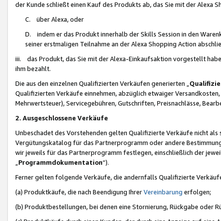
der Kunde schließt einen Kauf des Produkts ab, das Sie mit der Alexa 
C. über Alexa, oder
D. indem er das Produkt innerhalb der Skills Session in den Waren
seiner erstmaligen Teilnahme an der Alexa Shopping Action abschlie
iii. das Produkt, das Sie mit der Alexa-Einkaufsaktion vorgestellt ha
ihm bezahlt.
Die aus den einzelnen Qualifizierten Verkäufen generierten „
Qualifizi
Qualifizierten Verkäufe einnehmen, abzüglich etwaiger Versandkosten
Mehrwertsteuer), Servicegebühren, Gutschriften, Preisnachlässe, Bear
2. Ausgeschlossene Verkäufe
Unbeschadet des Vorstehenden gelten Qualifizierte Verkäufe nicht als
Vergütungskatalog für das Partnerprogramm oder andere Bestimmungen,
wir jeweils für das Partnerprogramm festlegen, einschließlich der jewe
„
Programmdokumentation
“).
Ferner gelten folgende Verkäufe, die andernfalls Qualifizierte Verkä
(a) Produktkäufe, die nach Beendigung Ihrer
Vereinbarung
erfolgen;
(b) Produktbestellungen, bei denen eine Stornierung, Rückgabe oder R