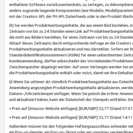
enthaltene Software zurückzuentwickeln, zu zerlegen, zu dekompilier
andere zugrunde liegende Komponenten (wie Modelle, Modellparameter
mit der Creators API, der PA API, Datenfeeds oder in den Produkt Werb
(h) Sie werden Produktwerbungsinhalte, die aus einem Bild bestehen, ni
Zeitraum von bis zu 24 Stunden einen Link auf Produktwerbungsinhalte
die nicht aus Bildern bestehen, für einen Zeitraum von bis zu 24 Stund
Ablauf dieses Zeitraums durch entsprechende Anfrage an die Creators 
Produktwerbungsinhalte aktualisieren und neu darstellen. Sofern wir Ih
Standardidentifikationsnummern (ASINs) für einen unbestimmten Zeitra
Kundenanwendung, dürfen unbeschadet des Vorstehenden Produktwerbu
Zwischenspeicher abgelegt werden. Auf unser Verlangen werden Sie un
die Produktwerbungsinhalte enthält oder nutzt, damit wir Ihre Einhalt
(i) Wenn Sie seltener als stündlich Produktwerbungsinhalte aus Datenfe
Anwendung angezeigten Produktwerbungsinhalte aktualisieren, werden 
Datums-/Uhrzeitstempel einfügen. Wenn Sie jedoch die in Ihrer Anwe
und aktualisiert haben, kann der Datumsteil des Stempels entfallen. Dies
• Preis auf [Amazon-Website einfügen]: [EUR/GBP] 32,77 (Stand 07.01.
• Preis auf [Amazon-Website einfügen]: [EUR/GBP] 32,77 (Stand 14:11 
Außerdem müssen Sie den folgenden Haftungsausschluss entweder neb
ein Pop-up-Fenster, ein Pop-up-Skript oder ein sonstiges vergleichba