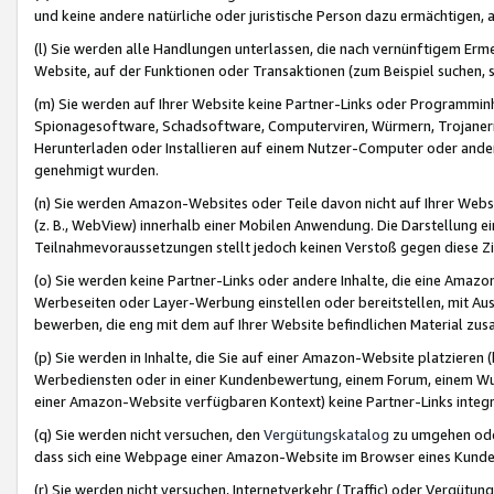
und keine andere natürliche oder juristische Person dazu ermächtigen, a
(l) Sie werden alle Handlungen unterlassen, die nach vernünftigem Erme
Website, auf der Funktionen oder Transaktionen (zum Beispiel suchen, s
(m) Sie werden auf Ihrer Website keine Partner-Links oder Programmin
Spionagesoftware, Schadsoftware, Computerviren, Würmern, Trojaner
Herunterladen oder Installieren auf einem Nutzer-Computer oder ande
genehmigt wurden.
(n) Sie werden Amazon-Websites oder Teile davon nicht auf Ihrer Websi
(z. B., WebView) innerhalb einer Mobilen Anwendung. Die Darstellung ein
Teilnahmevoraussetzungen stellt jedoch keinen Verstoß gegen diese Zif
(o) Sie werden keine Partner-Links oder andere Inhalte, die eine Am
Werbeseiten oder Layer-Werbung einstellen oder bereitstellen, mit Au
bewerben, die eng mit dem auf Ihrer Website befindlichen Material z
(p) Sie werden in Inhalte, die Sie auf einer Amazon-Website platzier
Werbediensten oder in einer Kundenbewertung, einem Forum, einem Wun
einer Amazon-Website verfügbaren Kontext) keine Partner-Links integr
(q) Sie werden nicht versuchen, den
Vergütungskatalog
zu umgehen oder
dass sich eine Webpage einer Amazon-Website im Browser eines Kunden 
(r) Sie werden nicht versuchen, Internetverkehr (Traffic) oder Vergü