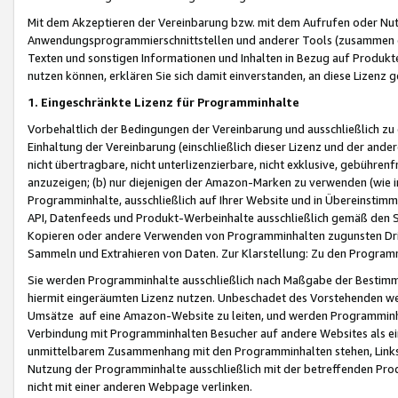
Mit dem Akzeptieren der Vereinbarung bzw. mit dem Aufrufen oder Nutz
Anwendungsprogrammierschnittstellen und anderer Tools (zusammen die
Texten und sonstigen Informationen und Inhalten in Bezug auf Produkte
nutzen können, erklären Sie sich damit einverstanden, an diese Lizenz 
1. Eingeschränkte Lizenz für Programminhalte
Vorbehaltlich der Bedingungen der Vereinbarung und ausschließlich z
Einhaltung der Vereinbarung (einschließlich dieser Lizenz und der ande
nicht übertragbare, nicht unterlizenzierbare, nicht exklusive, gebühren
anzuzeigen; (b) nur diejenigen der Amazon-Marken zu verwenden (wie in 
Programminhalte, ausschließlich auf Ihrer Website und in Übereinstimmu
API, Datenfeeds und Produkt-Werbeinhalte ausschließlich gemäß den Spe
Kopieren oder andere Verwenden von Programminhalten zugunsten Dri
Sammeln und Extrahieren von Daten. Zur Klarstellung: Zu den Program
Sie werden Programminhalte ausschließlich nach Maßgabe der Besti
hiermit eingeräumten Lizenz nutzen. Unbeschadet des Vorstehenden we
Umsätze auf eine Amazon-Website zu leiten, und werden Programminhal
Verbindung mit Programminhalten Besucher auf andere Websites als ein
unmittelbarem Zusammenhang mit den Programminhalten stehen, Links z
Nutzung der Programminhalte ausschließlich mit der betreffenden Pr
nicht mit einer anderen Webpage verlinken.