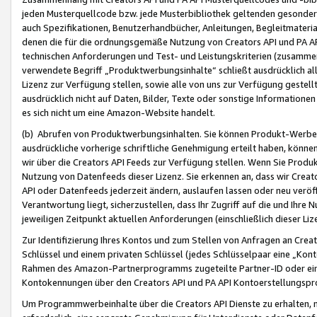
jeden Musterquellcode bzw. jede Musterbibliothek geltenden gesonder
auch Spezifikationen, Benutzerhandbücher, Anleitungen, Begleitmaterial
denen die für die ordnungsgemäße Nutzung von Creators API und PA A
technischen Anforderungen und Test- und Leistungskriterien (zusammen
verwendete Begriff „Produktwerbungsinhalte“ schließt ausdrücklich al
Lizenz zur Verfügung stellen, sowie alle von uns zur Verfügung gestel
ausdrücklich nicht auf Daten, Bilder, Texte oder sonstige Informatione
es sich nicht um eine Amazon-Website handelt.
(b) Abrufen von Produktwerbungsinhalten. Sie können Produkt-Werbein
ausdrückliche vorherige schriftliche Genehmigung erteilt haben, könn
wir über die Creators API Feeds zur Verfügung stellen. Wenn Sie Produk
Nutzung von Datenfeeds dieser Lizenz. Sie erkennen an, dass wir Creat
API oder Datenfeeds jederzeit ändern, auslaufen lassen oder neu veröffe
Verantwortung liegt, sicherzustellen, dass Ihr Zugriff auf die und Ihr
jeweiligen Zeitpunkt aktuellen Anforderungen (einschließlich dieser Liz
Zur Identifizierung Ihres Kontos und zum Stellen von Anfragen an Crea
Schlüssel und einem privaten Schlüssel (jedes Schlüsselpaar eine „Kon
Rahmen des Amazon-Partnerprogramms zugeteilte Partner-ID oder ein
Kontokennungen über den Creators API und PA API Kontoerstellungspro
Um Programmwerbeinhalte über die Creators API Dienste zu erhalten, m