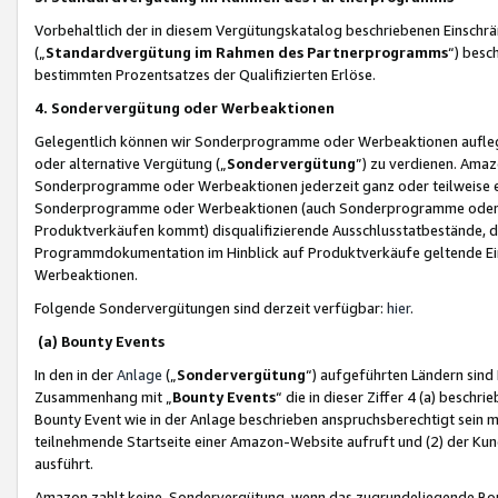
Vorbehaltlich der in diesem Vergütungskatalog beschriebenen Einschr
(„
Standardvergütung im Rahmen des Partnerprogramms
“) besc
bestimmten Prozentsatzes der Qualifizierten Erlöse.
4. Sondervergütung oder Werbeaktionen
Gelegentlich können wir Sonderprogramme oder Werbeaktionen auflegen,
oder alternative Vergütung („
Sondervergütung
”) zu verdienen. Amazo
Sonderprogramme oder Werbeaktionen jederzeit ganz oder teilweise einz
Sonderprogramme oder Werbeaktionen (auch Sonderprogramme oder We
Produktverkäufen kommt) disqualifizierende Ausschlusstatbestände, di
Programmdokumentation im Hinblick auf Produktverkäufe geltende E
Werbeaktionen.
Folgende Sondervergütungen sind derzeit verfügbar:
hier
.
(a) Bounty Events
In den in der
Anlage
(„
Sondervergütung
“) aufgeführten Ländern sind
Zusammenhang mit „
Bounty Events
“ die in dieser Ziffer 4 (a) besch
Bounty Event wie in der Anlage beschrieben anspruchsberechtigt sein mu
teilnehmende Startseite einer Amazon-Website aufruft und (2) der Kun
ausführt.
Amazon zahlt keine Sondervergütung, wenn das zugrundeliegende Boun