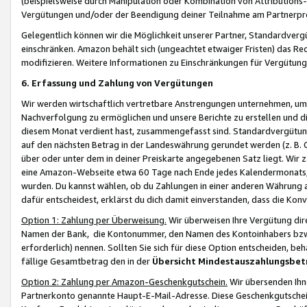
(beispielsweise durch Manipulation oder Kombination von Attributions-
Vergütungen und/oder der Beendigung deiner Teilnahme am Partnerp
Gelegentlich können wir die Möglichkeit unserer Partner, Standardv
einschränken. Amazon behält sich (ungeachtet etwaiger Fristen) das Re
modifizieren. Weitere Informationen zu Einschränkungen für Vergütung
6. Erfassung und Zahlung von Vergütungen
Wir werden wirtschaftlich vertretbare Anstrengungen unternehmen, um 
Nachverfolgung zu ermöglichen und unsere Berichte zu erstellen und di
diesem Monat verdient hast, zusammengefasst sind. Standardvergütung
auf den nächsten Betrag in der Landeswährung gerundet werden (z. B. C
über oder unter dem in deiner Preiskarte angegebenen Satz liegt. Wir
eine Amazon-Webseite etwa 60 Tage nach Ende jedes Kalendermonats, i
wurden. Du kannst wählen, ob du Zahlungen in einer anderen Währung
dafür entscheidest, erklärst du dich damit einverstanden, dass die K
Option 1: Zahlung per Überweisung.
Wir überweisen Ihre Vergütung dir
Namen der Bank, die Kontonummer, den Namen des Kontoinhabers bzw. a
erforderlich) nennen. Sollten Sie sich für diese Option entscheiden, be
fällige Gesamtbetrag den in der
Übersicht Mindestauszahlungsbet
Option 2: Zahlung per Amazon-Geschenkgutschein.
Wir übersenden Ihne
Partnerkonto genannte Haupt-E-Mail-Adresse. Diese Geschenkgutschei