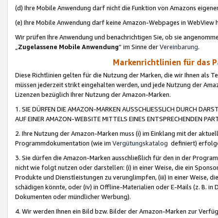
(d) Ihre Mobile Anwendung darf nicht die Funktion von Amazons eige
(e) Ihre Mobile Anwendung darf keine Amazon-Webpages in WebView 
Wir prüfen Ihre Anwendung und benachrichtigen Sie, ob sie angenomm
„
Zugelassene Mobile Anwendung
“ im Sinne der
Vereinbarung
.
Markenrichtlinien für das 
Diese Richtlinien gelten für die Nutzung der Marken, die wir Ihnen als 
müssen jederzeit strikt eingehalten werden, und jede Nutzung der Ama
Lizenzen bezüglich Ihrer Nutzung der Amazon-Marken.
1. SIE DÜRFEN DIE AMAZON-MARKEN AUSSCHLIESSLICH DURCH DARS
AUF EINER AMAZON-WEBSITE MITTELS EINES ENTSPRECHENDEN PART
2. Ihre Nutzung der Amazon-Marken muss (i) im Einklang mit der aktuells
Programmdokumentation (wie im
Vergütungskatalog
definiert) erfolg
3. Sie dürfen die Amazon-Marken ausschließlich für den in der Progr
nicht wie folgt nutzen oder darstellen: (i) in einer Weise, die ein Spo
Produkte und Dienstleistungen zu verunglimpfen, (iii) in einer Weise
schädigen könnte, oder (iv) in Offline-Materialien oder E-Mails (z. B.
Dokumenten oder mündlicher Werbung).
4. Wir werden Ihnen ein Bild bzw. Bilder der Amazon-Marken zur Verfüg