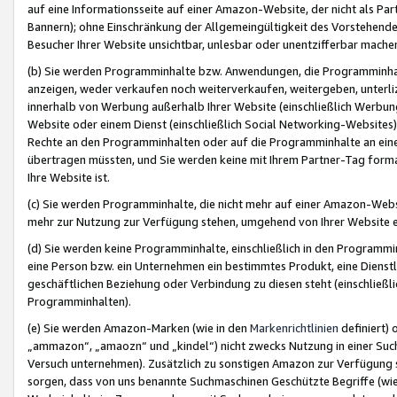
auf eine Informationsseite auf einer Amazon-Website, der nicht als Part
Bannern); ohne Einschränkung der Allgemeingültigkeit des Vorstehende
Besucher Ihrer Website unsichtbar, unlesbar oder unentzifferbar mache
(b) Sie werden Programminhalte bzw. Anwendungen, die Programminhalt
anzeigen, weder verkaufen noch weiterverkaufen, weitergeben, unterli
innerhalb von Werbung außerhalb Ihrer Website (einschließlich Werbun
Website oder einem Dienst (einschließlich Social Networking-Website
Rechte an den Programminhalten oder auf die Programminhalte an eine a
übertragen müssten, und Sie werden keine mit Ihrem Partner-Tag formati
Ihre Website ist.
(c) Sie werden Programminhalte, die nicht mehr auf einer Amazon-Websit
mehr zur Nutzung zur Verfügung stehen, umgehend von Ihrer Website e
(d) Sie werden keine Programminhalte, einschließlich in den Programmin
eine Person bzw. ein Unternehmen ein bestimmtes Produkt, eine Dienstle
geschäftlichen Beziehung oder Verbindung zu diesen steht (einschließli
Programminhalten).
(e) Sie werden Amazon-Marken (wie in den
Markenrichtlinien
definiert) 
„ammazon“, „amaozn“ und „kindel“) nicht zwecks Nutzung in einer Suc
Versuch unternehmen). Zusätzlich zu sonstigen Amazon zur Verfügung 
sorgen, dass von uns benannte Suchmaschinen Geschützte Begriffe (wie 