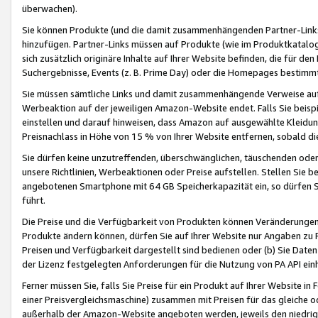
überwachen).
Sie können Produkte (und die damit zusammenhängenden Partner-Links)
hinzufügen. Partner-Links müssen auf Produkte (wie im Produktkatalog de
sich zusätzlich originäre Inhalte auf Ihrer Website befinden, die für 
Suchergebnisse, Events (z. B. Prime Day) oder die Homepages bestimmte
Sie müssen sämtliche Links und damit zusammenhängende Verweise auf z
Werbeaktion auf der jeweiligen Amazon-Website endet. Falls Sie beisp
einstellen und darauf hinweisen, dass Amazon auf ausgewählte Kleidun
Preisnachlass in Höhe von 15 % von Ihrer Website entfernen, sobald di
Sie dürfen keine unzutreffenden, überschwänglichen, täuschenden od
unsere Richtlinien, Werbeaktionen oder Preise aufstellen. Stellen Sie 
angebotenen Smartphone mit 64 GB Speicherkapazität ein, so dürfen S
führt.
Die Preise und die Verfügbarkeit von Produkten können Veränderungen 
Produkte ändern können, dürfen Sie auf Ihrer Website nur Angaben zu P
Preisen und Verfügbarkeit dargestellt sind bedienen oder (b) Sie Daten
der Lizenz festgelegten Anforderungen für die Nutzung von PA API einh
Ferner müssen Sie, falls Sie Preise für ein Produkt auf Ihrer Website in 
einer Preisvergleichsmaschine) zusammen mit Preisen für das gleiche o
außerhalb der Amazon-Website angeboten werden, jeweils den niedrigst