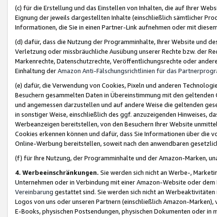
(c) für die Erstellung und das Einstellen von Inhalten, die auf Ihrer We
Eignung der jeweils dargestellten Inhalte (einschließlich sämtlicher 
Informationen, die Sie in einen Partner-Link aufnehmen oder mit diese
(d) dafür, dass die Nutzung der Programminhalte, Ihrer Website und des 
Verletzung oder missbräuchliche Ausübung unserer Rechte bzw. der Recht
Markenrechte, Datenschutzrechte, Veröffentlichungsrechte oder anderer
Einhaltung der
Amazon Anti-Fälschungsrichtlinien für das Partnerpro
(e) dafür, die Verwendung von Cookies, Pixeln und anderen Technologien
Besuchern gesammelten Daten in Übereinstimmung mit den geltenden Ge
und angemessen darzustellen und auf andere Weise die geltenden geset
in sonstiger Weise, einschließlich des ggf. anzuzeigenden Hinweises, d
Werbeanzeigen bereitstellen, von den Besuchern Ihrer Website unmitte
Cookies erkennen können und dafür, dass Sie Informationen über die v
Online-Werbung bereitstellen, soweit nach den anwendbaren gesetzlic
(f) für Ihre Nutzung, der Programminhalte und der Amazon-Marken, u
4. Werbeeinschränkungen.
Sie werden sich nicht an Werbe-, Market
Unternehmen oder in Verbindung mit einer Amazon-Website oder dem Pa
Vereinbarung
gestattet sind. Sie werden sich nicht an Werbeaktivitäten
Logos von uns oder unseren Partnern (einschließlich Amazon-Marken), 
E-Books, physischen Postsendungen, physischen Dokumenten oder in 