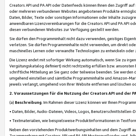
Creators API und PA API oder Datenfeeds können Ihnen den Zugriff auf D
oder mehreren verbundenen Websites angebotenen Produkte ermögliche
Daten, Bilder, Texte oder sonstigen Informationen oder Inhalte zuzugre
anwendbaren Lizenzvereinbarungen für die Creators API und PA API od
diesen verbundenen Websites zur Verfügung gestellt werden.
Sie dürfen den Programminhalt nicht dazu verwenden, geistiges Eigent
verletzen. Sie dürfen Programminhalte nicht verwenden, um direkt ode
maschinelles Lernen oder verwandte Technologien zu entwickeln oder zu
Die Lizenz endet mit sofortiger Wirkung automatisch, wenn Sie zu irg
Vergütungskatalog definiert) nicht rechtzeitig erfüllen bzw. ansonsten
schriftliche Mitteilung an Sie ganz oder teilweise beenden. Sie werden
umgehend einstellen und sämtliche Programminhalte und Amazon-Marke
jeweils verlangt, umgehend von Ihrer Website entfernen und löschen od
2. Voraussetzungen für die Nutzung der Creators API und der P
(a)
Beschreibung
. Im Rahmen dieser Lizenz können wir Ihnen Programmi
• Daten, Bilder, Audio-Dateien, Videos, Logos, Benutzerschnittstellen-
• Textmaterialien, wie beispielsweise Produktinformationen in Textfor
Neben den vorstehenden Produktwerbungsinhalten und dem Zugriff auf 
Zusammenhang mit Creators API und PA API Musterquellcodes und -bibli