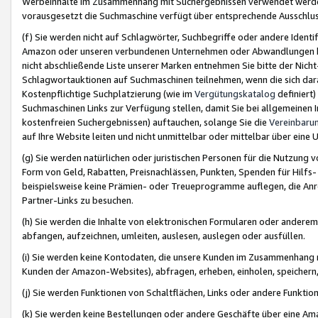
Werbeinhalte im Zusammenhang mit Suchergebnissen verwendet werden,
vorausgesetzt die Suchmaschine verfügt über entsprechende Ausschlu
(f) Sie werden nicht auf Schlagwörter, Suchbegriffe oder andere Ident
Amazon oder unseren verbundenen Unternehmen oder Abwandlungen bzw
nicht abschließende Liste unserer Marken entnehmen Sie bitte der Nich
Schlagwortauktionen auf Suchmaschinen teilnehmen, wenn die sich da
Kostenpflichtige Suchplatzierung (wie im
Vergütungskatalog
definiert
Suchmaschinen Links zur Verfügung stellen, damit Sie bei allgemeinen I
kostenfreien Suchergebnissen) auftauchen, solange Sie die
Vereinbaru
auf Ihre Website leiten und nicht unmittelbar oder mittelbar über eine
(g) Sie werden natürlichen oder juristischen Personen für die Nutzung 
Form von Geld, Rabatten, Preisnachlässen, Punkten, Spenden für Hilfs
beispielsweise keine Prämien- oder Treueprogramme auflegen, die Anrei
Partner-Links zu besuchen.
(h) Sie werden die Inhalte von elektronischen Formularen oder anderem M
abfangen, aufzeichnen, umleiten, auslesen, auslegen oder ausfüllen.
(i) Sie werden keine Kontodaten, die unsere Kunden im Zusammenhang 
Kunden der Amazon-Websites), abfragen, erheben, einholen, speichern,
(j) Sie werden Funktionen von Schaltflächen, Links oder andere Funkti
(k) Sie werden keine Bestellungen oder andere Geschäfte über eine Ama