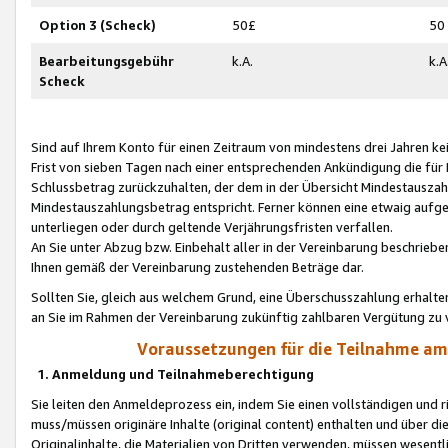
Option 3 (Scheck)
50£
50
Bearbeitungsgebühr
k.A.
k.A
Scheck
Sind auf Ihrem Konto für einen Zeitraum von mindestens drei Jahren kein
Frist von sieben Tagen nach einer entsprechenden Ankündigung die für
Schlussbetrag zurückzuhalten, der dem in der Übersicht Mindestausz
Mindestauszahlungsbetrag entspricht. Ferner können eine etwaig aufg
unterliegen oder durch geltende Verjährungsfristen verfallen.
An Sie unter Abzug bzw. Einbehalt aller in der Vereinbarung beschrieb
Ihnen gemäß der Vereinbarung zustehenden Beträge dar.
Sollten Sie, gleich aus welchem Grund, eine Überschusszahlung erhalte
an Sie im Rahmen der Vereinbarung zukünftig zahlbaren Vergütung zu 
Voraussetzungen für die Teilnahme a
1. Anmeldung und Teilnahmeberechtigung
Sie leiten den Anmeldeprozess ein, indem Sie einen vollständigen und 
muss/müssen originäre Inhalte (original content) enthalten und über d
Originalinhalte, die Materialien von Dritten verwenden, müssen wese