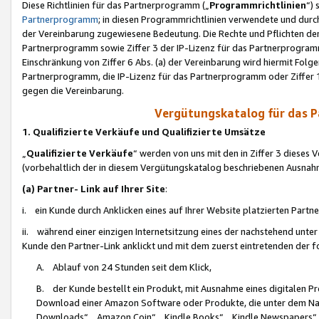
Diese Richtlinien für das Partnerprogramm („
Programmrichtlinien
“)
Partnerprogramm
; in diesen Programmrichtlinien verwendete und durch
der Vereinbarung zugewiesene Bedeutung. Die Rechte und Pflichten de
Partnerprogramm sowie Ziffer 3 der IP-Lizenz für das Partnerprogram
Einschränkung von Ziffer 6 Abs. (a) der Vereinbarung wird hiermit Fol
Partnerprogramm, die IP-Lizenz für das Partnerprogramm oder Ziffer 1
gegen die Vereinbarung.
Vergütungskatalog für das 
1. Qualifizierte Verkäufe und Qualifizierte Umsätze
„
Qualifizierte Verkäufe
“ werden von uns mit den in Ziffer 3 diese
(vorbehaltlich der in diesem Vergütungskatalog beschriebenen Ausnah
(a) Partner- Link auf Ihrer Site
:
i. ein Kunde durch Anklicken eines auf Ihrer Website platzierten Part
ii. während einer einzigen Internetsitzung eines der nachstehend unter (i)
Kunde den Partner-Link anklickt und mit dem zuerst eintretenden der f
A. Ablauf von 24 Stunden seit dem Klick,
B. der Kunde bestellt ein Produkt, mit Ausnahme eines digitalen P
Download einer Amazon Software oder Produkte, die unter dem N
Downloads“, „Amazon Coin“, „Kindle Books“, „Kindle Newspapers“, „