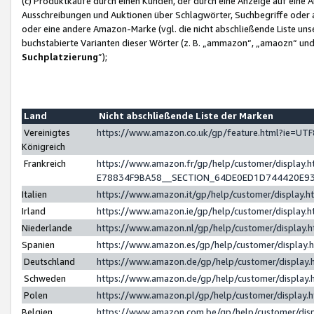
(c) Produktkäufe durch einen Kunden, der durch eine Anzeige auf eine 
Ausschreibungen und Auktionen über Schlagwörter, Suchbegriffe oder 
oder eine andere Amazon-Marke (vgl. die nicht abschließende Liste un
buchstabierte Varianten dieser Wörter (z. B. „ammazon“, „amaozn“ und „
Suchplatzierung
”);
Land
Nicht abschließende Liste der Marken
Vereinigtes
https://www.amazon.co.uk/gp/feature.html?ie=U
Königreich
Frankreich
https://www.amazon.fr/gp/help/customer/displa
E78834F9BA58__SECTION_64DE0ED1D744420E9
Italien
https://www.amazon.it/gp/help/customer/display
Irland
https://www.amazon.ie/gp/help/customer/displa
Niederlande
https://www.amazon.nl/gp/help/customer/display
Spanien
https://www.amazon.es/gp/help/customer/display
Deutschland
https://www.amazon.de/gp/help/customer/displa
Schweden
https://www.amazon.de/gp/help/customer/displa
Polen
https://www.amazon.pl/gp/help/customer/display
Belgien
https://www.amazon.com.be/gp/help/customer/d