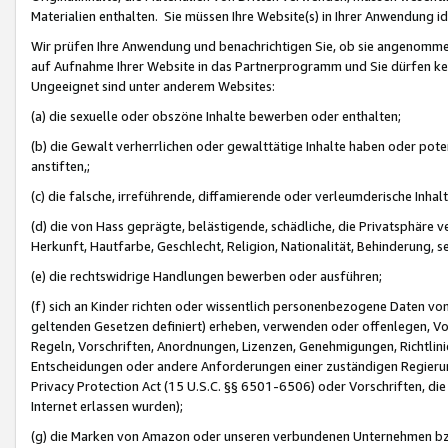
Materialien enthalten. Sie müssen Ihre Website(s) in Ihrer Anwendung ide
Wir prüfen Ihre Anwendung und benachrichtigen Sie, ob sie angenommen
auf Aufnahme Ihrer Website in das Partnerprogramm und Sie dürfen kei
Ungeeignet sind unter anderem Websites:
(a) die sexuelle oder obszöne Inhalte bewerben oder enthalten;
(b) die Gewalt verherrlichen oder gewalttätige Inhalte haben oder pot
anstiften,;
(c) die falsche, irreführende, diffamierende oder verleumderische Inha
(d) die von Hass geprägte, belästigende, schädliche, die Privatsphäre v
Herkunft, Hautfarbe, Geschlecht, Religion, Nationalität, Behinderung, 
(e) die rechtswidrige Handlungen bewerben oder ausführen;
(f) sich an Kinder richten oder wissentlich personenbezogene Daten vo
geltenden Gesetzen definiert) erheben, verwenden oder offenlegen, Vo
Regeln, Vorschriften, Anordnungen, Lizenzen, Genehmigungen, Richtlini
Entscheidungen oder andere Anforderungen einer zuständigen Regierung
Privacy Protection Act (15 U.S.C. §§ 6501-6506) oder Vorschriften, di
Internet erlassen wurden);
(g) die Marken von Amazon oder unseren verbundenen Unternehmen b