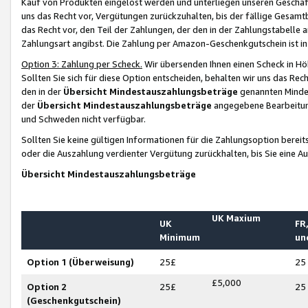
Kauf von Produkten eingelöst werden und unterliegen unseren Geschäf
uns das Recht vor, Vergütungen zurückzuhalten, bis der fällige Gesamt
das Recht vor, den Teil der Zahlungen, der den in der Zahlungstabelle 
Zahlungsart angibst. Die Zahlung per Amazon-Geschenkgutschein ist in
Option 3: Zahlung per Scheck.
Wir übersenden Ihnen einen Scheck in Höh
Sollten Sie sich für diese Option entscheiden, behalten wir uns das Rec
den in der
Übersicht Mindestauszahlungsbeträge
genannten Mindest
der
Übersicht Mindestauszahlungsbeträge
angegebene Bearbeitung
und Schweden nicht verfügbar.
Sollten Sie keine gültigen Informationen für die Zahlungsoption bereit
oder die Auszahlung verdienter Vergütung zurückhalten, bis Sie eine A
Übersicht Mindestauszahlungsbeträge
UK Maxium
UK
FR,
Minimum
un
Option 1 (Überweisung)
25£
25
£5,000
Option 2
25£
25
(Geschenkgutschein)