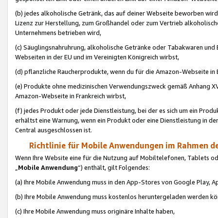
(b) jedes alkoholische Getränk, das auf deiner Webseite beworben wird
Lizenz zur Herstellung, zum Großhandel oder zum Vertrieb alkoholisch
Unternehmens betrieben wird,
(c) Säuglingsnahruhrung, alkoholische Getränke oder Tabakwaren und E
Webseiten in der EU und im Vereinigten Königreich wirbst,
(d) pflanzliche Raucherprodukte, wenn du für die Amazon-Webseite in B
(e) Produkte ohne medizinischen Verwendungszweck gemäß Anhang XVI 
Amazon-Webseite in Frankreich wirbst,
(f) jedes Produkt oder jede Dienstleistung, bei der es sich um ein Prod
erhältst eine Warnung, wenn ein Produkt oder eine Dienstleistung in de
Central ausgeschlossen ist.
Richtlinie für Mobile Anwendungen im Rahmen de
Wenn Ihre Website eine für die Nutzung auf Mobiltelefonen, Tablets 
„
Mobile Anwendung
“) enthält, gilt Folgendes:
(a) Ihre Mobile Anwendung muss in den App-Stores von Google Play, A
(b) Ihre Mobile Anwendung muss kostenlos heruntergeladen werden könn
(c) Ihre Mobile Anwendung muss originäre Inhalte haben,