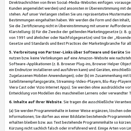
Direktnachrichten von Ihren Social-Media-Websites einfügen. vorausg
Kunden angemeldet werden) und ansonsten in Übereinstimmung mit der
stehen. Auf unser Verlangen stellen Sie uns repräsentative Mustermater
Bestimmungen eingehalten haben. Wir werden die Form und den Inhalt, di
Sie die Zertifizierung nicht in Übereinstimmung mit unserer Aufforderu
Klarstellung: (i) Für die Zwecke der geltenden Marketinggesetze (z. 
von 1991 und ähnlicher oder Nachfolgegesetze) sind Sie der „Absender“ j
Gesetze und Standards und Best Practices der Marketingbranche für 
5. Verbreitung von Partner-Links über Software und Geräte
Sie
nutzen bzw. keine Verlinkungen auf eine Amazon-Website wie nachsteh
Software-Applikationen (z. B. Browser Plug-ins, Browser Helper Objec
ein Endnutzer installieren und ausführen kann) und Geräten, einschlie
Zugelassenen Mobilen Anwendungen); oder (b) im Zusammenhang mit bzw.
Satellitenempfangsgeräte, Streaming-Video-Playern, Blu-Ray-Playern 
Viera Cast oder Vizio Internet Apps). Sie werden ohne ausdrückliche v
Entwicklung von Modellen des maschinellen Lernens oder verwandter 
6. Inhalte auf Ihrer Website
. Sie tragen die ausschließliche Verantwo
(a) Sie werden Programminhalte in keiner Weise ergänzen, löschen oder
Informationen; Sie dürfen aus einer Bilddatei bestehende Programminhal
erhalten bleiben bzw. aus Text bestehende Programminhalte so kürzen, 
Kürzung nicht sachlich falsch oder irreführend wird. Einige Arten von L