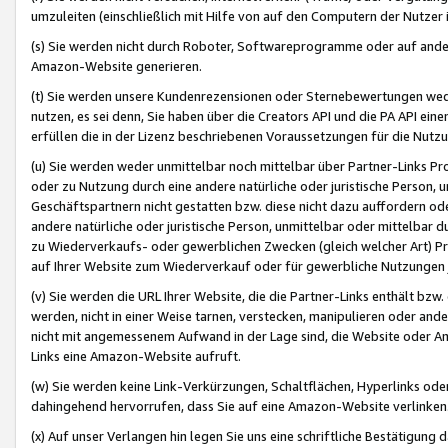
umzuleiten (einschließlich mit Hilfe von auf den Computern der Nutzer i
(s) Sie werden nicht durch Roboter, Softwareprogramme oder auf andere
Amazon-Website generieren.
(t) Sie werden unsere Kundenrezensionen oder Sternebewertungen wed
nutzen, es sei denn, Sie haben über die Creators API und die PA API e
erfüllen die in der Lizenz beschriebenen Voraussetzungen für die Nutzu
(u) Sie werden weder unmittelbar noch mittelbar über Partner-Links P
oder zu Nutzung durch eine andere natürliche oder juristische Person,
Geschäftspartnern nicht gestatten bzw. diese nicht dazu auffordern od
andere natürliche oder juristische Person, unmittelbar oder mittelbar
zu Wiederverkaufs- oder gewerblichen Zwecken (gleich welcher Art) 
auf Ihrer Website zum Wiederverkauf oder für gewerbliche Nutzungen 
(v) Sie werden die URL Ihrer Website, die die Partner-Links enthält b
werden, nicht in einer Weise tarnen, verstecken, manipulieren oder and
nicht mit angemessenem Aufwand in der Lage sind, die Website oder A
Links eine Amazon-Website aufruft.
(w) Sie werden keine Link-Verkürzungen, Schaltflächen, Hyperlinks ode
dahingehend hervorrufen, dass Sie auf eine Amazon-Website verlinken
(x) Auf unser Verlangen hin legen Sie uns eine schriftliche Bestätigung