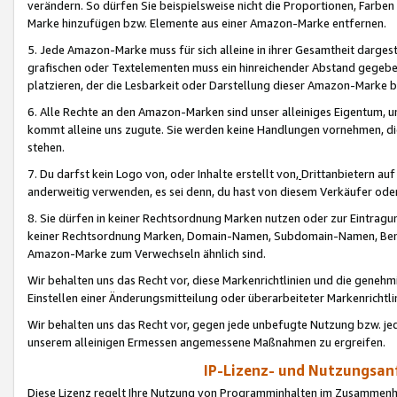
verändern. So dürfen Sie beispielsweise nicht die Proportionen, Farb
Marke hinzufügen bzw. Elemente aus einer Amazon-Marke entfernen.
5. Jede Amazon-Marke muss für sich alleine in ihrer Gesamtheit darge
grafischen oder Textelementen muss ein hinreichender Abstand gegebe
platzieren, der die Lesbarkeit oder Darstellung dieser Amazon-Marke b
6. Alle Rechte an den Amazon-Marken sind unser alleiniges Eigentum, 
kommt alleine uns zugute. Sie werden keine Handlungen vornehmen, 
stehen.
7. Du darfst kein Logo von, oder Inhalte erstellt von,
Drittanbietern au
anderweitig verwenden, es sei denn, du hast von diesem Verkäufer oder
8. Sie dürfen in keiner Rechtsordnung Marken nutzen oder zur Eintragu
keiner Rechtsordnung Marken, Domain-Namen, Subdomain-Namen, Benu
Amazon-Marke zum Verwechseln ähnlich sind.
Wir behalten uns das Recht vor, diese Markenrichtlinien und die gene
Einstellen einer Änderungsmitteilung oder überarbeiteter Markenricht
Wir behalten uns das Recht vor, gegen jede unbefugte Nutzung bzw. jede 
unserem alleinigen Ermessen angemessene Maßnahmen zu ergreifen.
IP-Lizenz- und Nutzungsan
Diese Lizenz regelt Ihre Nutzung von Programminhalten im Zusammen