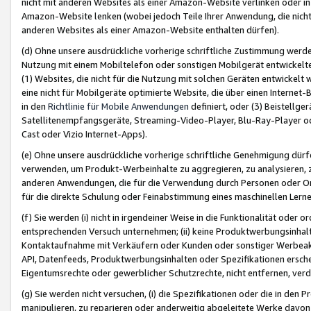
nicht mit anderen Websites als einer Amazon-Website verlinken oder i
Amazon-Website lenken (wobei jedoch Teile Ihrer Anwendung, die nich
anderen Websites als einer Amazon-Website enthalten dürfen).
(d) Ohne unsere ausdrückliche vorherige schriftliche Zustimmung werd
Nutzung mit einem Mobiltelefon oder sonstigen Mobilgerät entwickelt
(1) Websites, die nicht für die Nutzung mit solchen Geräten entwickelt
eine nicht für Mobilgeräte optimierte Website, die über einen Interne
in den
Richtlinie für Mobile Anwendungen
definiert, oder (3) Beistellge
Satellitenempfangsgeräte, Streaming-Video-Player, Blu-Ray-Player ode
Cast oder Vizio Internet-Apps).
(e) Ohne unsere ausdrückliche vorherige schriftliche Genehmigung dürfe
verwenden, um Produkt-Werbeinhalte zu aggregieren, zu analysieren, 
anderen Anwendungen, die für die Verwendung durch Personen oder Or
für die direkte Schulung oder Feinabstimmung eines maschinellen Lern
(f) Sie werden (i) nicht in irgendeiner Weise in die Funktionalität ode
entsprechenden Versuch unternehmen; (ii) keine Produktwerbungsinha
Kontaktaufnahme mit Verkäufern oder Kunden oder sonstiger Werbeaktiv
API, Datenfeeds, Produktwerbungsinhalten oder Spezifikationen erschei
Eigentumsrechte oder gewerblicher Schutzrechte, nicht entfernen, verd
(g) Sie werden nicht versuchen, (i) die Spezifikationen oder die in de
manipulieren, zu reparieren oder anderweitig abgeleitete Werke davon z