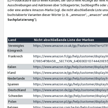
(c) Produktkäufe durch einen Kunden, der durch eine Anzeige auf eine 
Ausschreibungen und Auktionen über Schlagwörter, Suchbegriffe oder 
oder eine andere Amazon-Marke (vgl. die nicht abschließende Liste un
buchstabierte Varianten dieser Wörter (z. B. „ammazon“, „amaozn“ und „
Suchplatzierung
”);
Land
Nicht abschließende Liste der Marken
Vereinigtes
https://www.amazon.co.uk/gp/feature.html?ie=U
Königreich
Frankreich
https://www.amazon.fr/gp/help/customer/displa
E78834F9BA58__SECTION_64DE0ED1D744420E9
Italien
https://www.amazon.it/gp/help/customer/display
Irland
https://www.amazon.ie/gp/help/customer/displa
Niederlande
https://www.amazon.nl/gp/help/customer/display
Spanien
https://www.amazon.es/gp/help/customer/display
Deutschland
https://www.amazon.de/gp/help/customer/displa
Schweden
https://www.amazon.de/gp/help/customer/displa
Polen
https://www.amazon.pl/gp/help/customer/display
Belgien
https://www.amazon.com.be/gp/help/customer/d