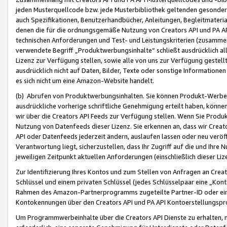
jeden Musterquellcode bzw. jede Musterbibliothek geltenden gesonder
auch Spezifikationen, Benutzerhandbücher, Anleitungen, Begleitmaterial
denen die für die ordnungsgemäße Nutzung von Creators API und PA A
technischen Anforderungen und Test- und Leistungskriterien (zusammen
verwendete Begriff „Produktwerbungsinhalte“ schließt ausdrücklich al
Lizenz zur Verfügung stellen, sowie alle von uns zur Verfügung gestel
ausdrücklich nicht auf Daten, Bilder, Texte oder sonstige Informatione
es sich nicht um eine Amazon-Website handelt.
(b) Abrufen von Produktwerbungsinhalten. Sie können Produkt-Werbein
ausdrückliche vorherige schriftliche Genehmigung erteilt haben, könn
wir über die Creators API Feeds zur Verfügung stellen. Wenn Sie Produk
Nutzung von Datenfeeds dieser Lizenz. Sie erkennen an, dass wir Creat
API oder Datenfeeds jederzeit ändern, auslaufen lassen oder neu veröffe
Verantwortung liegt, sicherzustellen, dass Ihr Zugriff auf die und Ihr
jeweiligen Zeitpunkt aktuellen Anforderungen (einschließlich dieser Liz
Zur Identifizierung Ihres Kontos und zum Stellen von Anfragen an Crea
Schlüssel und einem privaten Schlüssel (jedes Schlüsselpaar eine „Kon
Rahmen des Amazon-Partnerprogramms zugeteilte Partner-ID oder ein
Kontokennungen über den Creators API und PA API Kontoerstellungspro
Um Programmwerbeinhalte über die Creators API Dienste zu erhalten, m