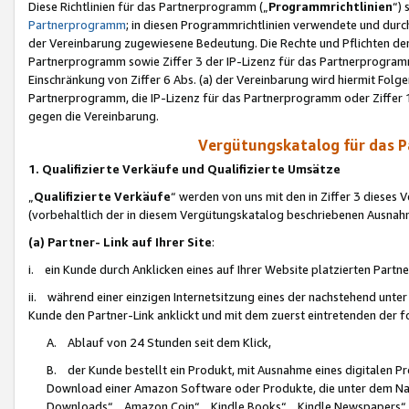
Diese Richtlinien für das Partnerprogramm („
Programmrichtlinien
“)
Partnerprogramm
; in diesen Programmrichtlinien verwendete und durch
der Vereinbarung zugewiesene Bedeutung. Die Rechte und Pflichten de
Partnerprogramm sowie Ziffer 3 der IP-Lizenz für das Partnerprogram
Einschränkung von Ziffer 6 Abs. (a) der Vereinbarung wird hiermit Fol
Partnerprogramm, die IP-Lizenz für das Partnerprogramm oder Ziffer 1
gegen die Vereinbarung.
Vergütungskatalog für das 
1. Qualifizierte Verkäufe und Qualifizierte Umsätze
„
Qualifizierte Verkäufe
“ werden von uns mit den in Ziffer 3 diese
(vorbehaltlich der in diesem Vergütungskatalog beschriebenen Ausnah
(a) Partner- Link auf Ihrer Site
:
i. ein Kunde durch Anklicken eines auf Ihrer Website platzierten Part
ii. während einer einzigen Internetsitzung eines der nachstehend unter (i)
Kunde den Partner-Link anklickt und mit dem zuerst eintretenden der f
A. Ablauf von 24 Stunden seit dem Klick,
B. der Kunde bestellt ein Produkt, mit Ausnahme eines digitalen P
Download einer Amazon Software oder Produkte, die unter dem N
Downloads“, „Amazon Coin“, „Kindle Books“, „Kindle Newspapers“, „