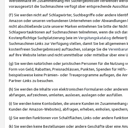
Werbeinhalte im Zusammenhang mit Suchergebnissen verwendet werden,
vorausgesetzt die Suchmaschine verfügt über entsprechende Ausschlu
(f) Sie werden nicht auf Schlagwörter, Suchbegriffe oder andere Ident
Amazon oder unseren verbundenen Unternehmen oder Abwandlungen bzw
nicht abschließende Liste unserer Marken entnehmen Sie bitte der Nich
Schlagwortauktionen auf Suchmaschinen teilnehmen, wenn die sich da
Kostenpflichtige Suchplatzierung (wie im
Vergütungskatalog
definiert
Suchmaschinen Links zur Verfügung stellen, damit Sie bei allgemeinen I
kostenfreien Suchergebnissen) auftauchen, solange Sie die
Vereinbaru
auf Ihre Website leiten und nicht unmittelbar oder mittelbar über eine
(g) Sie werden natürlichen oder juristischen Personen für die Nutzung 
Form von Geld, Rabatten, Preisnachlässen, Punkten, Spenden für Hilfs
beispielsweise keine Prämien- oder Treueprogramme auflegen, die Anrei
Partner-Links zu besuchen.
(h) Sie werden die Inhalte von elektronischen Formularen oder anderem M
abfangen, aufzeichnen, umleiten, auslesen, auslegen oder ausfüllen.
(i) Sie werden keine Kontodaten, die unsere Kunden im Zusammenhang 
Kunden der Amazon-Websites), abfragen, erheben, einholen, speichern,
(j) Sie werden Funktionen von Schaltflächen, Links oder andere Funkti
(k) Sie werden keine Bestellungen oder andere Geschäfte über eine Ama