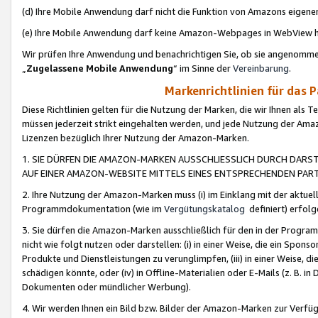
(d) Ihre Mobile Anwendung darf nicht die Funktion von Amazons eige
(e) Ihre Mobile Anwendung darf keine Amazon-Webpages in WebView 
Wir prüfen Ihre Anwendung und benachrichtigen Sie, ob sie angenomm
„
Zugelassene Mobile Anwendung
“ im Sinne der
Vereinbarung
.
Markenrichtlinien für das 
Diese Richtlinien gelten für die Nutzung der Marken, die wir Ihnen als 
müssen jederzeit strikt eingehalten werden, und jede Nutzung der Ama
Lizenzen bezüglich Ihrer Nutzung der Amazon-Marken.
1. SIE DÜRFEN DIE AMAZON-MARKEN AUSSCHLIESSLICH DURCH DARS
AUF EINER AMAZON-WEBSITE MITTELS EINES ENTSPRECHENDEN PART
2. Ihre Nutzung der Amazon-Marken muss (i) im Einklang mit der aktuells
Programmdokumentation (wie im
Vergütungskatalog
definiert) erfolg
3. Sie dürfen die Amazon-Marken ausschließlich für den in der Progr
nicht wie folgt nutzen oder darstellen: (i) in einer Weise, die ein Spo
Produkte und Dienstleistungen zu verunglimpfen, (iii) in einer Weise
schädigen könnte, oder (iv) in Offline-Materialien oder E-Mails (z. B.
Dokumenten oder mündlicher Werbung).
4. Wir werden Ihnen ein Bild bzw. Bilder der Amazon-Marken zur Verfüg