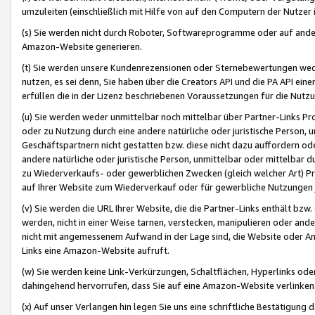
umzuleiten (einschließlich mit Hilfe von auf den Computern der Nutzer i
(s) Sie werden nicht durch Roboter, Softwareprogramme oder auf andere
Amazon-Website generieren.
(t) Sie werden unsere Kundenrezensionen oder Sternebewertungen wed
nutzen, es sei denn, Sie haben über die Creators API und die PA API e
erfüllen die in der Lizenz beschriebenen Voraussetzungen für die Nutzu
(u) Sie werden weder unmittelbar noch mittelbar über Partner-Links P
oder zu Nutzung durch eine andere natürliche oder juristische Person,
Geschäftspartnern nicht gestatten bzw. diese nicht dazu auffordern od
andere natürliche oder juristische Person, unmittelbar oder mittelbar
zu Wiederverkaufs- oder gewerblichen Zwecken (gleich welcher Art) 
auf Ihrer Website zum Wiederverkauf oder für gewerbliche Nutzungen 
(v) Sie werden die URL Ihrer Website, die die Partner-Links enthält b
werden, nicht in einer Weise tarnen, verstecken, manipulieren oder and
nicht mit angemessenem Aufwand in der Lage sind, die Website oder A
Links eine Amazon-Website aufruft.
(w) Sie werden keine Link-Verkürzungen, Schaltflächen, Hyperlinks ode
dahingehend hervorrufen, dass Sie auf eine Amazon-Website verlinken
(x) Auf unser Verlangen hin legen Sie uns eine schriftliche Bestätigung