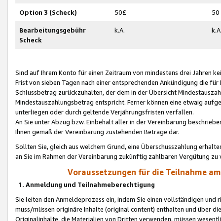
Option 3 (Scheck)
50£
50
Bearbeitungsgebühr
k.A.
k.A
Scheck
Sind auf Ihrem Konto für einen Zeitraum von mindestens drei Jahren kein
Frist von sieben Tagen nach einer entsprechenden Ankündigung die für
Schlussbetrag zurückzuhalten, der dem in der Übersicht Mindestausz
Mindestauszahlungsbetrag entspricht. Ferner können eine etwaig aufg
unterliegen oder durch geltende Verjährungsfristen verfallen.
An Sie unter Abzug bzw. Einbehalt aller in der Vereinbarung beschrieb
Ihnen gemäß der Vereinbarung zustehenden Beträge dar.
Sollten Sie, gleich aus welchem Grund, eine Überschusszahlung erhalte
an Sie im Rahmen der Vereinbarung zukünftig zahlbaren Vergütung zu 
Voraussetzungen für die Teilnahme a
1. Anmeldung und Teilnahmeberechtigung
Sie leiten den Anmeldeprozess ein, indem Sie einen vollständigen und 
muss/müssen originäre Inhalte (original content) enthalten und über d
Originalinhalte, die Materialien von Dritten verwenden, müssen wese