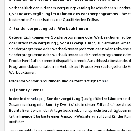
Vorbehaltlich der in diesem Vergütungskatalog beschriebenen Einschr
(„
Standardvergütung im Rahmen des Partnerprogramms
“) besc
bestimmten Prozentsatzes der Qualifizierten Erlöse.
4. Sondervergütung oder Werbeaktionen
Gelegentlich können wir Sonderprogramme oder Werbeaktionen auflegen,
oder alternative Vergütung („
Sondervergütung
”) zu verdienen. Amazo
Sonderprogramme oder Werbeaktionen jederzeit ganz oder teilweise einz
Sonderprogramme oder Werbeaktionen (auch Sonderprogramme oder We
Produktverkäufen kommt) disqualifizierende Ausschlusstatbestände, di
Programmdokumentation im Hinblick auf Produktverkäufe geltende E
Werbeaktionen.
Folgende Sondervergütungen sind derzeit verfügbar:
hier
.
(a) Bounty Events
In den in der
Anlage
(„
Sondervergütung
“) aufgeführten Ländern sind
Zusammenhang mit „
Bounty Events
“ die in dieser Ziffer 4 (a) besch
Bounty Event wie in der Anlage beschrieben anspruchsberechtigt sein mu
teilnehmende Startseite einer Amazon-Website aufruft und (2) der Kun
ausführt.
Amazon zahlt keine Sondervergütung, wenn das zugrundeliegende Boun