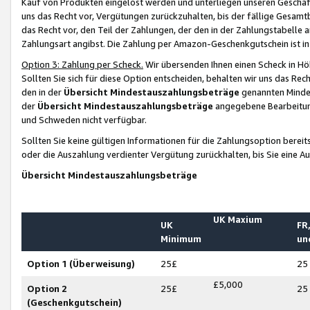
Kauf von Produkten eingelöst werden und unterliegen unseren Geschäf
uns das Recht vor, Vergütungen zurückzuhalten, bis der fällige Gesamt
das Recht vor, den Teil der Zahlungen, der den in der Zahlungstabelle 
Zahlungsart angibst. Die Zahlung per Amazon-Geschenkgutschein ist in
Option 3: Zahlung per Scheck.
Wir übersenden Ihnen einen Scheck in Höh
Sollten Sie sich für diese Option entscheiden, behalten wir uns das Rec
den in der
Übersicht Mindestauszahlungsbeträge
genannten Mindest
der
Übersicht Mindestauszahlungsbeträge
angegebene Bearbeitung
und Schweden nicht verfügbar.
Sollten Sie keine gültigen Informationen für die Zahlungsoption bereit
oder die Auszahlung verdienter Vergütung zurückhalten, bis Sie eine A
Übersicht Mindestauszahlungsbeträge
UK Maxium
UK
FR,
Minimum
un
Option 1 (Überweisung)
25£
25
£5,000
Option 2
25£
25
(Geschenkgutschein)