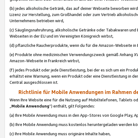
(b) jedes alkoholische Getränk, das auf deiner Webseite beworben wird
Lizenz zur Herstellung, zum Großhandel oder zum Vertrieb alkoholisch
Unternehmens betrieben wird,
(c) Säuglingsnahruhrung, alkoholische Getränke oder Tabakwaren und E
Webseiten in der EU und im Vereinigten Königreich wirbst,
(d) pflanzliche Raucherprodukte, wenn du für die Amazon-Webseite in B
(e) Produkte ohne medizinischen Verwendungszweck gemäß Anhang XVI 
Amazon-Webseite in Frankreich wirbst,
(f) jedes Produkt oder jede Dienstleistung, bei der es sich um ein Prod
erhältst eine Warnung, wenn ein Produkt oder eine Dienstleistung in de
Central ausgeschlossen ist.
Richtlinie für Mobile Anwendungen im Rahmen de
Wenn Ihre Website eine für die Nutzung auf Mobiltelefonen, Tablets 
„
Mobile Anwendung
“) enthält, gilt Folgendes:
(a) Ihre Mobile Anwendung muss in den App-Stores von Google Play, A
(b) Ihre Mobile Anwendung muss kostenlos heruntergeladen werden könn
(c) Ihre Mobile Anwendung muss originäre Inhalte haben,