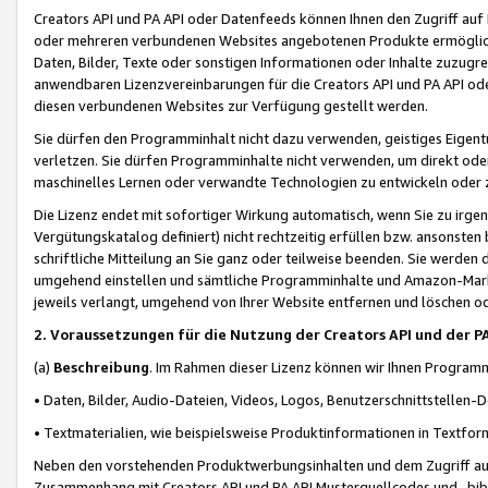
Creators API und PA API oder Datenfeeds können Ihnen den Zugriff auf D
oder mehreren verbundenen Websites angebotenen Produkte ermögliche
Daten, Bilder, Texte oder sonstigen Informationen oder Inhalte zuzugre
anwendbaren Lizenzvereinbarungen für die Creators API und PA API od
diesen verbundenen Websites zur Verfügung gestellt werden.
Sie dürfen den Programminhalt nicht dazu verwenden, geistiges Eigent
verletzen. Sie dürfen Programminhalte nicht verwenden, um direkt ode
maschinelles Lernen oder verwandte Technologien zu entwickeln oder zu
Die Lizenz endet mit sofortiger Wirkung automatisch, wenn Sie zu irg
Vergütungskatalog definiert) nicht rechtzeitig erfüllen bzw. ansonsten
schriftliche Mitteilung an Sie ganz oder teilweise beenden. Sie werden
umgehend einstellen und sämtliche Programminhalte und Amazon-Marke
jeweils verlangt, umgehend von Ihrer Website entfernen und löschen od
2. Voraussetzungen für die Nutzung der Creators API und der P
(a)
Beschreibung
. Im Rahmen dieser Lizenz können wir Ihnen Programmi
• Daten, Bilder, Audio-Dateien, Videos, Logos, Benutzerschnittstellen-
• Textmaterialien, wie beispielsweise Produktinformationen in Textfor
Neben den vorstehenden Produktwerbungsinhalten und dem Zugriff auf 
Zusammenhang mit Creators API und PA API Musterquellcodes und -bibli