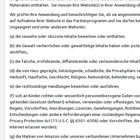
Materialien enthalten. Sie müssen Ihre Website(s) in Ihrer Anwendung ide
Wir prüfen Ihre Anwendung und benachrichtigen Sie, ob sie angenommen
auf Aufnahme Ihrer Website in das Partnerprogramm und Sie dürfen kei
Ungeeignet sind unter anderem Websites:
(a) die sexuelle oder obszöne Inhalte bewerben oder enthalten;
(b) die Gewalt verherrlichen oder gewalttätige Inhalte haben oder pot
anstiften,;
(c) die falsche, irreführende, diffamierende oder verleumderische Inha
(d) die von Hass geprägte, belästigende, schädliche, die Privatsphäre v
Herkunft, Hautfarbe, Geschlecht, Religion, Nationalität, Behinderung, 
(e) die rechtswidrige Handlungen bewerben oder ausführen;
(f) sich an Kinder richten oder wissentlich personenbezogene Daten vo
geltenden Gesetzen definiert) erheben, verwenden oder offenlegen, Vo
Regeln, Vorschriften, Anordnungen, Lizenzen, Genehmigungen, Richtlini
Entscheidungen oder andere Anforderungen einer zuständigen Regierung
Privacy Protection Act (15 U.S.C. §§ 6501-6506) oder Vorschriften, di
Internet erlassen wurden);
(g) die Marken von Amazon oder unseren verbundenen Unternehmen b