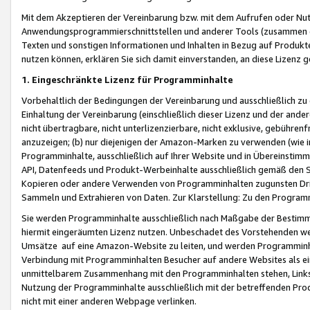
Mit dem Akzeptieren der Vereinbarung bzw. mit dem Aufrufen oder Nutz
Anwendungsprogrammierschnittstellen und anderer Tools (zusammen die
Texten und sonstigen Informationen und Inhalten in Bezug auf Produkte
nutzen können, erklären Sie sich damit einverstanden, an diese Lizenz 
1. Eingeschränkte Lizenz für Programminhalte
Vorbehaltlich der Bedingungen der Vereinbarung und ausschließlich z
Einhaltung der Vereinbarung (einschließlich dieser Lizenz und der ande
nicht übertragbare, nicht unterlizenzierbare, nicht exklusive, gebühren
anzuzeigen; (b) nur diejenigen der Amazon-Marken zu verwenden (wie in 
Programminhalte, ausschließlich auf Ihrer Website und in Übereinstimmu
API, Datenfeeds und Produkt-Werbeinhalte ausschließlich gemäß den Spe
Kopieren oder andere Verwenden von Programminhalten zugunsten Dri
Sammeln und Extrahieren von Daten. Zur Klarstellung: Zu den Program
Sie werden Programminhalte ausschließlich nach Maßgabe der Besti
hiermit eingeräumten Lizenz nutzen. Unbeschadet des Vorstehenden we
Umsätze auf eine Amazon-Website zu leiten, und werden Programminhal
Verbindung mit Programminhalten Besucher auf andere Websites als ein
unmittelbarem Zusammenhang mit den Programminhalten stehen, Links z
Nutzung der Programminhalte ausschließlich mit der betreffenden Pr
nicht mit einer anderen Webpage verlinken.