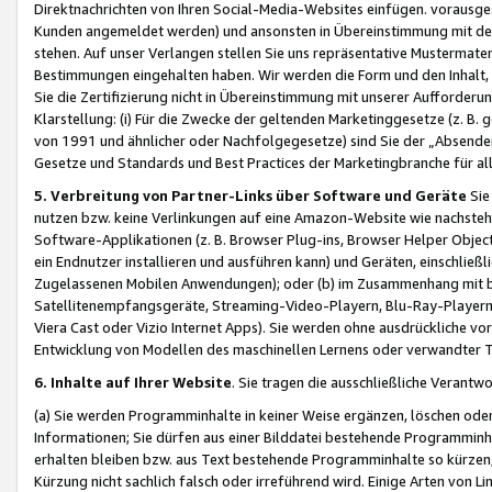
Direktnachrichten von Ihren Social-Media-Websites einfügen. vorausg
Kunden angemeldet werden) und ansonsten in Übereinstimmung mit der
stehen. Auf unser Verlangen stellen Sie uns repräsentative Mustermater
Bestimmungen eingehalten haben. Wir werden die Form und den Inhalt, di
Sie die Zertifizierung nicht in Übereinstimmung mit unserer Aufforderu
Klarstellung: (i) Für die Zwecke der geltenden Marketinggesetze (z. 
von 1991 und ähnlicher oder Nachfolgegesetze) sind Sie der „Absender“ j
Gesetze und Standards und Best Practices der Marketingbranche für 
5. Verbreitung von Partner-Links über Software und Geräte
Sie
nutzen bzw. keine Verlinkungen auf eine Amazon-Website wie nachsteh
Software-Applikationen (z. B. Browser Plug-ins, Browser Helper Objec
ein Endnutzer installieren und ausführen kann) und Geräten, einschlie
Zugelassenen Mobilen Anwendungen); oder (b) im Zusammenhang mit bzw.
Satellitenempfangsgeräte, Streaming-Video-Playern, Blu-Ray-Playern 
Viera Cast oder Vizio Internet Apps). Sie werden ohne ausdrückliche v
Entwicklung von Modellen des maschinellen Lernens oder verwandter 
6. Inhalte auf Ihrer Website
. Sie tragen die ausschließliche Verantwo
(a) Sie werden Programminhalte in keiner Weise ergänzen, löschen oder
Informationen; Sie dürfen aus einer Bilddatei bestehende Programminhal
erhalten bleiben bzw. aus Text bestehende Programminhalte so kürzen, 
Kürzung nicht sachlich falsch oder irreführend wird. Einige Arten von L