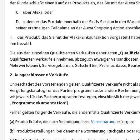
der Kunde schließt einen Kauf des Produkts ab, das Sie mit der Alexa 
C. über Alexa, oder
D. indem er das Produkt innerhalb der Skills Session in den Waren
seiner erstmaligen Teilnahme an der Alexa Shopping Action abschlie
iii. das Produkt, das Sie mit der Alexa-Einkaufsaktion vorgestellt ha
ihm bezahlt.
Die aus den einzelnen Qualifizierten Verkäufen generierten „
Qualifizi
Qualifizierten Verkäufe einnehmen, abzüglich etwaiger Versandkosten
Mehrwertsteuer), Servicegebühren, Gutschriften, Preisnachlässe, Bear
2. Ausgeschlossene Verkäufe
Unbeschadet des Vorstehenden gelten Qualifizierte Verkäufe nicht als
Vergütungskatalog für das Partnerprogramm oder andere Bestimmungen,
wir jeweils für das Partnerprogramm festlegen, einschließlich der jewe
„
Programmdokumentation
“).
Ferner gelten folgende Verkäufe, die andernfalls Qualifizierte Verkä
(a) Produktkäufe, die nach Beendigung Ihrer
Vereinbarung
erfolgen;
(b) Produktbestellungen, bei denen eine Stornierung, Rückgabe oder R