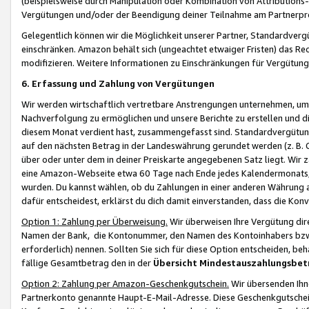
(beispielsweise durch Manipulation oder Kombination von Attributions-
Vergütungen und/oder der Beendigung deiner Teilnahme am Partnerp
Gelegentlich können wir die Möglichkeit unserer Partner, Standardv
einschränken. Amazon behält sich (ungeachtet etwaiger Fristen) das Re
modifizieren. Weitere Informationen zu Einschränkungen für Vergütung
6. Erfassung und Zahlung von Vergütungen
Wir werden wirtschaftlich vertretbare Anstrengungen unternehmen, um 
Nachverfolgung zu ermöglichen und unsere Berichte zu erstellen und di
diesem Monat verdient hast, zusammengefasst sind. Standardvergütung
auf den nächsten Betrag in der Landeswährung gerundet werden (z. B. C
über oder unter dem in deiner Preiskarte angegebenen Satz liegt. Wir
eine Amazon-Webseite etwa 60 Tage nach Ende jedes Kalendermonats, i
wurden. Du kannst wählen, ob du Zahlungen in einer anderen Währung
dafür entscheidest, erklärst du dich damit einverstanden, dass die K
Option 1: Zahlung per Überweisung.
Wir überweisen Ihre Vergütung dir
Namen der Bank, die Kontonummer, den Namen des Kontoinhabers bzw. a
erforderlich) nennen. Sollten Sie sich für diese Option entscheiden, be
fällige Gesamtbetrag den in der
Übersicht Mindestauszahlungsbet
Option 2: Zahlung per Amazon-Geschenkgutschein.
Wir übersenden Ihne
Partnerkonto genannte Haupt-E-Mail-Adresse. Diese Geschenkgutschei