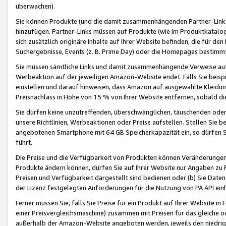
überwachen).
Sie können Produkte (und die damit zusammenhängenden Partner-Links)
hinzufügen. Partner-Links müssen auf Produkte (wie im Produktkatalog de
sich zusätzlich originäre Inhalte auf Ihrer Website befinden, die für 
Suchergebnisse, Events (z. B. Prime Day) oder die Homepages bestimmte
Sie müssen sämtliche Links und damit zusammenhängende Verweise auf z
Werbeaktion auf der jeweiligen Amazon-Website endet. Falls Sie beisp
einstellen und darauf hinweisen, dass Amazon auf ausgewählte Kleidun
Preisnachlass in Höhe von 15 % von Ihrer Website entfernen, sobald di
Sie dürfen keine unzutreffenden, überschwänglichen, täuschenden od
unsere Richtlinien, Werbeaktionen oder Preise aufstellen. Stellen Sie 
angebotenen Smartphone mit 64 GB Speicherkapazität ein, so dürfen S
führt.
Die Preise und die Verfügbarkeit von Produkten können Veränderungen 
Produkte ändern können, dürfen Sie auf Ihrer Website nur Angaben zu P
Preisen und Verfügbarkeit dargestellt sind bedienen oder (b) Sie Daten
der Lizenz festgelegten Anforderungen für die Nutzung von PA API einh
Ferner müssen Sie, falls Sie Preise für ein Produkt auf Ihrer Website in 
einer Preisvergleichsmaschine) zusammen mit Preisen für das gleiche o
außerhalb der Amazon-Website angeboten werden, jeweils den niedrigst