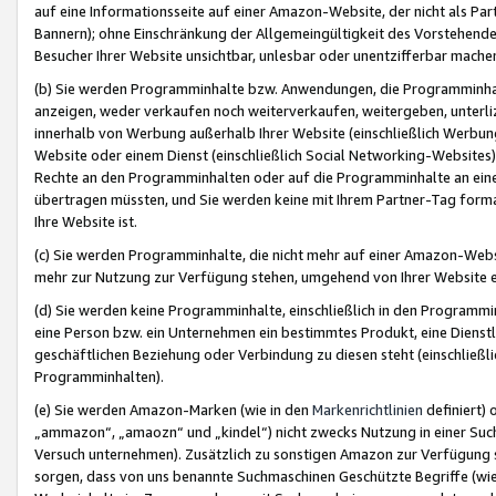
auf eine Informationsseite auf einer Amazon-Website, der nicht als Part
Bannern); ohne Einschränkung der Allgemeingültigkeit des Vorstehende
Besucher Ihrer Website unsichtbar, unlesbar oder unentzifferbar mache
(b) Sie werden Programminhalte bzw. Anwendungen, die Programminhalt
anzeigen, weder verkaufen noch weiterverkaufen, weitergeben, unterli
innerhalb von Werbung außerhalb Ihrer Website (einschließlich Werbun
Website oder einem Dienst (einschließlich Social Networking-Website
Rechte an den Programminhalten oder auf die Programminhalte an eine a
übertragen müssten, und Sie werden keine mit Ihrem Partner-Tag formati
Ihre Website ist.
(c) Sie werden Programminhalte, die nicht mehr auf einer Amazon-Websit
mehr zur Nutzung zur Verfügung stehen, umgehend von Ihrer Website e
(d) Sie werden keine Programminhalte, einschließlich in den Programmin
eine Person bzw. ein Unternehmen ein bestimmtes Produkt, eine Dienstle
geschäftlichen Beziehung oder Verbindung zu diesen steht (einschließli
Programminhalten).
(e) Sie werden Amazon-Marken (wie in den
Markenrichtlinien
definiert) 
„ammazon“, „amaozn“ und „kindel“) nicht zwecks Nutzung in einer Suc
Versuch unternehmen). Zusätzlich zu sonstigen Amazon zur Verfügung 
sorgen, dass von uns benannte Suchmaschinen Geschützte Begriffe (wie 