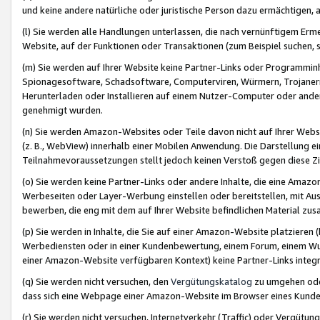
und keine andere natürliche oder juristische Person dazu ermächtigen, a
(l) Sie werden alle Handlungen unterlassen, die nach vernünftigem Erme
Website, auf der Funktionen oder Transaktionen (zum Beispiel suchen, s
(m) Sie werden auf Ihrer Website keine Partner-Links oder Programmin
Spionagesoftware, Schadsoftware, Computerviren, Würmern, Trojaner
Herunterladen oder Installieren auf einem Nutzer-Computer oder ande
genehmigt wurden.
(n) Sie werden Amazon-Websites oder Teile davon nicht auf Ihrer Websi
(z. B., WebView) innerhalb einer Mobilen Anwendung. Die Darstellung ein
Teilnahmevoraussetzungen stellt jedoch keinen Verstoß gegen diese Zif
(o) Sie werden keine Partner-Links oder andere Inhalte, die eine Am
Werbeseiten oder Layer-Werbung einstellen oder bereitstellen, mit Au
bewerben, die eng mit dem auf Ihrer Website befindlichen Material z
(p) Sie werden in Inhalte, die Sie auf einer Amazon-Website platzier
Werbediensten oder in einer Kundenbewertung, einem Forum, einem Wun
einer Amazon-Website verfügbaren Kontext) keine Partner-Links integr
(q) Sie werden nicht versuchen, den
Vergütungskatalog
zu umgehen oder
dass sich eine Webpage einer Amazon-Website im Browser eines Kunden 
(r) Sie werden nicht versuchen, Internetverkehr (Traffic) oder Vergü