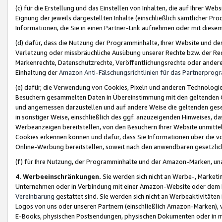
(c) für die Erstellung und das Einstellen von Inhalten, die auf Ihrer We
Eignung der jeweils dargestellten Inhalte (einschließlich sämtlicher 
Informationen, die Sie in einen Partner-Link aufnehmen oder mit diese
(d) dafür, dass die Nutzung der Programminhalte, Ihrer Website und des 
Verletzung oder missbräuchliche Ausübung unserer Rechte bzw. der Recht
Markenrechte, Datenschutzrechte, Veröffentlichungsrechte oder anderer
Einhaltung der
Amazon Anti-Fälschungsrichtlinien für das Partnerpro
(e) dafür, die Verwendung von Cookies, Pixeln und anderen Technologien
Besuchern gesammelten Daten in Übereinstimmung mit den geltenden Ge
und angemessen darzustellen und auf andere Weise die geltenden geset
in sonstiger Weise, einschließlich des ggf. anzuzeigenden Hinweises, d
Werbeanzeigen bereitstellen, von den Besuchern Ihrer Website unmitte
Cookies erkennen können und dafür, dass Sie Informationen über die v
Online-Werbung bereitstellen, soweit nach den anwendbaren gesetzlic
(f) für Ihre Nutzung, der Programminhalte und der Amazon-Marken, u
4. Werbeeinschränkungen.
Sie werden sich nicht an Werbe-, Market
Unternehmen oder in Verbindung mit einer Amazon-Website oder dem Pa
Vereinbarung
gestattet sind. Sie werden sich nicht an Werbeaktivitäten
Logos von uns oder unseren Partnern (einschließlich Amazon-Marken), 
E-Books, physischen Postsendungen, physischen Dokumenten oder in 