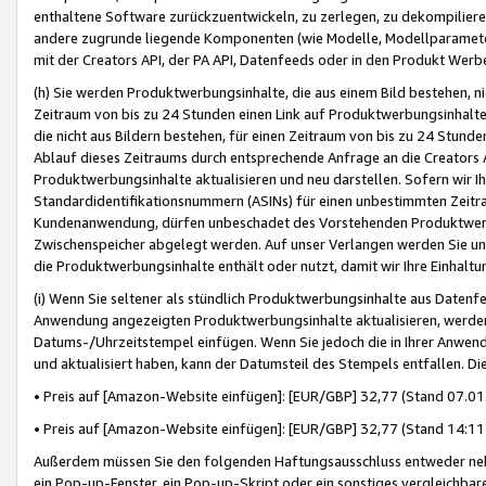
enthaltene Software zurückzuentwickeln, zu zerlegen, zu dekompilier
andere zugrunde liegende Komponenten (wie Modelle, Modellparameter
mit der Creators API, der PA API, Datenfeeds oder in den Produkt Werb
(h) Sie werden Produktwerbungsinhalte, die aus einem Bild bestehen, ni
Zeitraum von bis zu 24 Stunden einen Link auf Produktwerbungsinhalte
die nicht aus Bildern bestehen, für einen Zeitraum von bis zu 24 Stund
Ablauf dieses Zeitraums durch entsprechende Anfrage an die Creators 
Produktwerbungsinhalte aktualisieren und neu darstellen. Sofern wir Ih
Standardidentifikationsnummern (ASINs) für einen unbestimmten Zeitra
Kundenanwendung, dürfen unbeschadet des Vorstehenden Produktwerbu
Zwischenspeicher abgelegt werden. Auf unser Verlangen werden Sie un
die Produktwerbungsinhalte enthält oder nutzt, damit wir Ihre Einhalt
(i) Wenn Sie seltener als stündlich Produktwerbungsinhalte aus Datenfe
Anwendung angezeigten Produktwerbungsinhalte aktualisieren, werden 
Datums-/Uhrzeitstempel einfügen. Wenn Sie jedoch die in Ihrer Anwe
und aktualisiert haben, kann der Datumsteil des Stempels entfallen. Dies
• Preis auf [Amazon-Website einfügen]: [EUR/GBP] 32,77 (Stand 07.01.
• Preis auf [Amazon-Website einfügen]: [EUR/GBP] 32,77 (Stand 14:11 
Außerdem müssen Sie den folgenden Haftungsausschluss entweder neb
ein Pop-up-Fenster, ein Pop-up-Skript oder ein sonstiges vergleichba