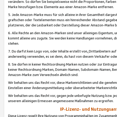
verändern. So dürfen Sie beispielsweise nicht die Proportionen, Farb
Marke hinzufügen bzw. Elemente aus einer Amazon-Marke entfernen.
5. Jede Amazon-Marke muss für sich alleine in ihrer Gesamtheit darge
grafischen oder Textelementen muss ein hinreichender Abstand gegebe
platzieren, der die Lesbarkeit oder Darstellung dieser Amazon-Marke b
6. Alle Rechte an den Amazon-Marken sind unser alleiniges Eigentum, 
kommt alleine uns zugute. Sie werden keine Handlungen vornehmen, 
stehen.
7. Du darfst kein Logo von, oder Inhalte erstellt von,
Drittanbietern au
anderweitig verwenden, es sei denn, du hast von diesem Verkäufer oder
8. Sie dürfen in keiner Rechtsordnung Marken nutzen oder zur Eintragu
keiner Rechtsordnung Marken, Domain-Namen, Subdomain-Namen, Benu
Amazon-Marke zum Verwechseln ähnlich sind.
Wir behalten uns das Recht vor, diese Markenrichtlinien und die gene
Einstellen einer Änderungsmitteilung oder überarbeiteter Markenricht
Wir behalten uns das Recht vor, gegen jede unbefugte Nutzung bzw. jede 
unserem alleinigen Ermessen angemessene Maßnahmen zu ergreifen.
IP-Lizenz- und Nutzungsan
Diese Lizenz regelt Ihre Nutzung von Programminhalten im Zusammen