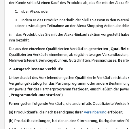
der Kunde schließt einen Kauf des Produkts ab, das Sie mit der Alexa 
C. über Alexa, oder
D. indem er das Produkt innerhalb der Skills Session in den Waren
seiner erstmaligen Teilnahme an der Alexa Shopping Action abschlie
iii. das Produkt, das Sie mit der Alexa-Einkaufsaktion vorgestellt ha
ihm bezahlt.
Die aus den einzelnen Qualifizierten Verkäufen generierten „
Qualifizi
Qualifizierten Verkäufe einnehmen, abzüglich etwaiger Versandkosten
Mehrwertsteuer), Servicegebühren, Gutschriften, Preisnachlässe, Bear
2. Ausgeschlossene Verkäufe
Unbeschadet des Vorstehenden gelten Qualifizierte Verkäufe nicht als
Vergütungskatalog für das Partnerprogramm oder andere Bestimmungen,
wir jeweils für das Partnerprogramm festlegen, einschließlich der jewe
„
Programmdokumentation
“).
Ferner gelten folgende Verkäufe, die andernfalls Qualifizierte Verkä
(a) Produktkäufe, die nach Beendigung Ihrer
Vereinbarung
erfolgen;
(b) Produktbestellungen, bei denen eine Stornierung, Rückgabe oder R