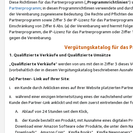
Diese Richtlinien für das Partnerprogramm („
Programmrichtlinien
“)
Partnerprogramm
; in diesen Programmrichtlinien verwendete und durch
der Vereinbarung zugewiesene Bedeutung. Die Rechte und Pflichten de
Partnerprogramm sowie Ziffer 3 der IP-Lizenz für das Partnerprogram
Einschränkung von Ziffer 6 Abs. (a) der Vereinbarung wird hiermit Fol
Partnerprogramm, die IP-Lizenz für das Partnerprogramm oder Ziffer 1
gegen die Vereinbarung.
Vergütungskatalog für das 
1. Qualifizierte Verkäufe und Qualifizierte Umsätze
„
Qualifizierte Verkäufe
“ werden von uns mit den in Ziffer 3 diese
(vorbehaltlich der in diesem Vergütungskatalog beschriebenen Ausnah
(a) Partner- Link auf Ihrer Site
:
i. ein Kunde durch Anklicken eines auf Ihrer Website platzierten Part
ii. während einer einzigen Internetsitzung eines der nachstehend unter (i)
Kunde den Partner-Link anklickt und mit dem zuerst eintretenden der f
A. Ablauf von 24 Stunden seit dem Klick,
B. der Kunde bestellt ein Produkt, mit Ausnahme eines digitalen P
Download einer Amazon Software oder Produkte, die unter dem N
Downloads“, „Amazon Coin“, „Kindle Books“, „Kindle Newspapers“, „