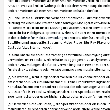
nicht mit anderen Websites als einer Amazon-Website verlinken oder i
Amazon-Website lenken (wobei jedoch Teile Ihrer Anwendung, die nich
anderen Websites als einer Amazon-Website enthalten dürfen).
(d) Ohne unsere ausdrückliche vorherige schriftliche Zustimmung werd
Nutzung mit einem Mobiltelefon oder sonstigen Mobilgerät entwickelt
(1) Websites, die nicht für die Nutzung mit solchen Geräten entwickelt
eine nicht für Mobilgeräte optimierte Website, die über einen Interne
in den
Richtlinie für Mobile Anwendungen
definiert, oder (3) Beistellge
Satellitenempfangsgeräte, Streaming-Video-Player, Blu-Ray-Player ode
Cast oder Vizio Internet-Apps).
(e) Ohne unsere ausdrückliche vorherige schriftliche Genehmigung dürfe
verwenden, um Produkt-Werbeinhalte zu aggregieren, zu analysieren, 
anderen Anwendungen, die für die Verwendung durch Personen oder Or
für die direkte Schulung oder Feinabstimmung eines maschinellen Lern
(f) Sie werden (i) nicht in irgendeiner Weise in die Funktionalität ode
entsprechenden Versuch unternehmen; (ii) keine Produktwerbungsinha
Kontaktaufnahme mit Verkäufern oder Kunden oder sonstiger Werbeaktiv
API, Datenfeeds, Produktwerbungsinhalten oder Spezifikationen erschei
Eigentumsrechte oder gewerblicher Schutzrechte, nicht entfernen, verd
(g) Sie werden nicht versuchen, (i) die Spezifikationen oder die in de
manipulieren, zu reparieren oder anderweitig abgeleitete Werke davon z