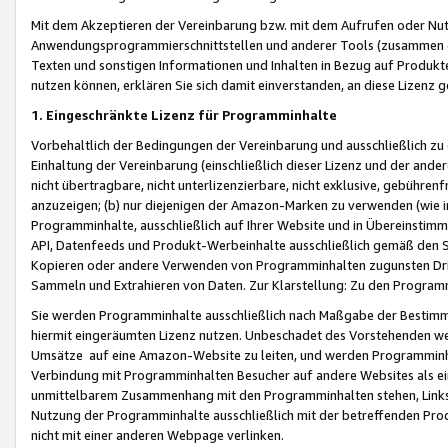
Mit dem Akzeptieren der Vereinbarung bzw. mit dem Aufrufen oder Nutz
Anwendungsprogrammierschnittstellen und anderer Tools (zusammen die
Texten und sonstigen Informationen und Inhalten in Bezug auf Produkte
nutzen können, erklären Sie sich damit einverstanden, an diese Lizenz 
1. Eingeschränkte Lizenz für Programminhalte
Vorbehaltlich der Bedingungen der Vereinbarung und ausschließlich z
Einhaltung der Vereinbarung (einschließlich dieser Lizenz und der ande
nicht übertragbare, nicht unterlizenzierbare, nicht exklusive, gebühren
anzuzeigen; (b) nur diejenigen der Amazon-Marken zu verwenden (wie in 
Programminhalte, ausschließlich auf Ihrer Website und in Übereinstimmu
API, Datenfeeds und Produkt-Werbeinhalte ausschließlich gemäß den Spe
Kopieren oder andere Verwenden von Programminhalten zugunsten Dri
Sammeln und Extrahieren von Daten. Zur Klarstellung: Zu den Program
Sie werden Programminhalte ausschließlich nach Maßgabe der Besti
hiermit eingeräumten Lizenz nutzen. Unbeschadet des Vorstehenden we
Umsätze auf eine Amazon-Website zu leiten, und werden Programminhal
Verbindung mit Programminhalten Besucher auf andere Websites als ein
unmittelbarem Zusammenhang mit den Programminhalten stehen, Links z
Nutzung der Programminhalte ausschließlich mit der betreffenden Pr
nicht mit einer anderen Webpage verlinken.