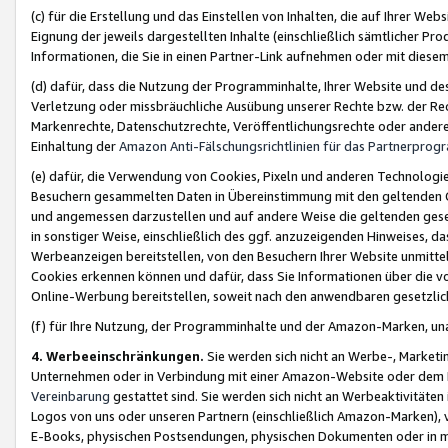
(c) für die Erstellung und das Einstellen von Inhalten, die auf Ihrer We
Eignung der jeweils dargestellten Inhalte (einschließlich sämtlicher 
Informationen, die Sie in einen Partner-Link aufnehmen oder mit diese
(d) dafür, dass die Nutzung der Programminhalte, Ihrer Website und des 
Verletzung oder missbräuchliche Ausübung unserer Rechte bzw. der Recht
Markenrechte, Datenschutzrechte, Veröffentlichungsrechte oder anderer
Einhaltung der
Amazon Anti-Fälschungsrichtlinien für das Partnerpro
(e) dafür, die Verwendung von Cookies, Pixeln und anderen Technologien
Besuchern gesammelten Daten in Übereinstimmung mit den geltenden Ge
und angemessen darzustellen und auf andere Weise die geltenden geset
in sonstiger Weise, einschließlich des ggf. anzuzeigenden Hinweises, d
Werbeanzeigen bereitstellen, von den Besuchern Ihrer Website unmitte
Cookies erkennen können und dafür, dass Sie Informationen über die v
Online-Werbung bereitstellen, soweit nach den anwendbaren gesetzlic
(f) für Ihre Nutzung, der Programminhalte und der Amazon-Marken, u
4. Werbeeinschränkungen.
Sie werden sich nicht an Werbe-, Market
Unternehmen oder in Verbindung mit einer Amazon-Website oder dem Pa
Vereinbarung
gestattet sind. Sie werden sich nicht an Werbeaktivitäten
Logos von uns oder unseren Partnern (einschließlich Amazon-Marken), 
E-Books, physischen Postsendungen, physischen Dokumenten oder in 