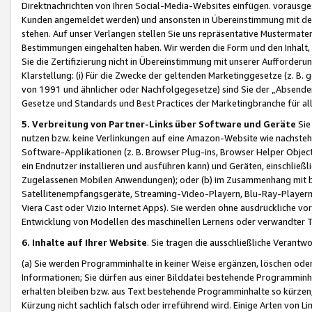
Direktnachrichten von Ihren Social-Media-Websites einfügen. vorausg
Kunden angemeldet werden) und ansonsten in Übereinstimmung mit der
stehen. Auf unser Verlangen stellen Sie uns repräsentative Mustermater
Bestimmungen eingehalten haben. Wir werden die Form und den Inhalt, di
Sie die Zertifizierung nicht in Übereinstimmung mit unserer Aufforderu
Klarstellung: (i) Für die Zwecke der geltenden Marketinggesetze (z. 
von 1991 und ähnlicher oder Nachfolgegesetze) sind Sie der „Absender“ j
Gesetze und Standards und Best Practices der Marketingbranche für 
5. Verbreitung von Partner-Links über Software und Geräte
Sie
nutzen bzw. keine Verlinkungen auf eine Amazon-Website wie nachsteh
Software-Applikationen (z. B. Browser Plug-ins, Browser Helper Objec
ein Endnutzer installieren und ausführen kann) und Geräten, einschlie
Zugelassenen Mobilen Anwendungen); oder (b) im Zusammenhang mit bzw.
Satellitenempfangsgeräte, Streaming-Video-Playern, Blu-Ray-Playern 
Viera Cast oder Vizio Internet Apps). Sie werden ohne ausdrückliche v
Entwicklung von Modellen des maschinellen Lernens oder verwandter 
6. Inhalte auf Ihrer Website
. Sie tragen die ausschließliche Verantwo
(a) Sie werden Programminhalte in keiner Weise ergänzen, löschen oder
Informationen; Sie dürfen aus einer Bilddatei bestehende Programminhal
erhalten bleiben bzw. aus Text bestehende Programminhalte so kürzen, 
Kürzung nicht sachlich falsch oder irreführend wird. Einige Arten von L