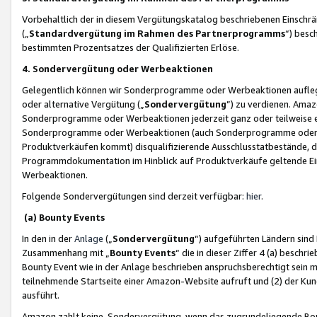
Vorbehaltlich der in diesem Vergütungskatalog beschriebenen Einschr
(„
Standardvergütung im Rahmen des Partnerprogramms
“) besc
bestimmten Prozentsatzes der Qualifizierten Erlöse.
4. Sondervergütung oder Werbeaktionen
Gelegentlich können wir Sonderprogramme oder Werbeaktionen auflegen,
oder alternative Vergütung („
Sondervergütung
”) zu verdienen. Amazo
Sonderprogramme oder Werbeaktionen jederzeit ganz oder teilweise einz
Sonderprogramme oder Werbeaktionen (auch Sonderprogramme oder We
Produktverkäufen kommt) disqualifizierende Ausschlusstatbestände, di
Programmdokumentation im Hinblick auf Produktverkäufe geltende E
Werbeaktionen.
Folgende Sondervergütungen sind derzeit verfügbar:
hier
.
(a) Bounty Events
In den in der
Anlage
(„
Sondervergütung
“) aufgeführten Ländern sind
Zusammenhang mit „
Bounty Events
“ die in dieser Ziffer 4 (a) besch
Bounty Event wie in der Anlage beschrieben anspruchsberechtigt sein mu
teilnehmende Startseite einer Amazon-Website aufruft und (2) der Kun
ausführt.
Amazon zahlt keine Sondervergütung, wenn das zugrundeliegende Boun