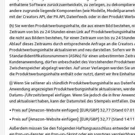
enthaltene Software zurückzuentwickeln, zu zerlegen, zu dekompilier
andere zugrunde liegende Komponenten (wie Modelle, Modellparameter
mit der Creators API, der PA API, Datenfeeds oder in den Produkt Werb
(h) Sie werden Produktwerbungsinhalte, die aus einem Bild bestehen, ni
Zeitraum von bis zu 24 Stunden einen Link auf Produktwerbungsinhalte
die nicht aus Bildern bestehen, für einen Zeitraum von bis zu 24 Stund
Ablauf dieses Zeitraums durch entsprechende Anfrage an die Creators 
Produktwerbungsinhalte aktualisieren und neu darstellen. Sofern wir Ih
Standardidentifikationsnummern (ASINs) für einen unbestimmten Zeitra
Kundenanwendung, dürfen unbeschadet des Vorstehenden Produktwerbu
Zwischenspeicher abgelegt werden. Auf unser Verlangen werden Sie un
die Produktwerbungsinhalte enthält oder nutzt, damit wir Ihre Einhalt
(i) Wenn Sie seltener als stündlich Produktwerbungsinhalte aus Datenfe
Anwendung angezeigten Produktwerbungsinhalte aktualisieren, werden 
Datums-/Uhrzeitstempel einfügen. Wenn Sie jedoch die in Ihrer Anwe
und aktualisiert haben, kann der Datumsteil des Stempels entfallen. Dies
• Preis auf [Amazon-Website einfügen]: [EUR/GBP] 32,77 (Stand 07.01.
• Preis auf [Amazon-Website einfügen]: [EUR/GBP] 32,77 (Stand 14:11 
Außerdem müssen Sie den folgenden Haftungsausschluss entweder neb
ein Pop-up-Fenster, ein Pop-up-Skript oder ein sonstiges vergleichba