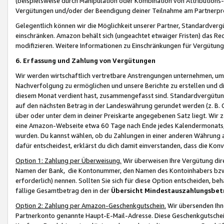
(beispielsweise durch Manipulation oder Kombination von Attributions-
Vergütungen und/oder der Beendigung deiner Teilnahme am Partnerp
Gelegentlich können wir die Möglichkeit unserer Partner, Standardv
einschränken. Amazon behält sich (ungeachtet etwaiger Fristen) das Re
modifizieren. Weitere Informationen zu Einschränkungen für Vergütung
6. Erfassung und Zahlung von Vergütungen
Wir werden wirtschaftlich vertretbare Anstrengungen unternehmen, um 
Nachverfolgung zu ermöglichen und unsere Berichte zu erstellen und di
diesem Monat verdient hast, zusammengefasst sind. Standardvergütung
auf den nächsten Betrag in der Landeswährung gerundet werden (z. B. C
über oder unter dem in deiner Preiskarte angegebenen Satz liegt. Wir
eine Amazon-Webseite etwa 60 Tage nach Ende jedes Kalendermonats, i
wurden. Du kannst wählen, ob du Zahlungen in einer anderen Währung
dafür entscheidest, erklärst du dich damit einverstanden, dass die K
Option 1: Zahlung per Überweisung.
Wir überweisen Ihre Vergütung dir
Namen der Bank, die Kontonummer, den Namen des Kontoinhabers bzw. a
erforderlich) nennen. Sollten Sie sich für diese Option entscheiden, be
fällige Gesamtbetrag den in der
Übersicht Mindestauszahlungsbet
Option 2: Zahlung per Amazon-Geschenkgutschein.
Wir übersenden Ihne
Partnerkonto genannte Haupt-E-Mail-Adresse. Diese Geschenkgutschei