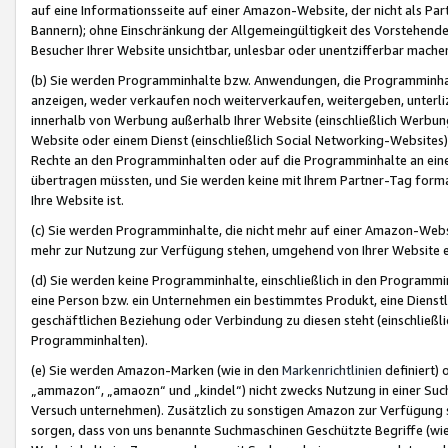
auf eine Informationsseite auf einer Amazon-Website, der nicht als Part
Bannern); ohne Einschränkung der Allgemeingültigkeit des Vorstehende
Besucher Ihrer Website unsichtbar, unlesbar oder unentzifferbar mache
(b) Sie werden Programminhalte bzw. Anwendungen, die Programminhalt
anzeigen, weder verkaufen noch weiterverkaufen, weitergeben, unterli
innerhalb von Werbung außerhalb Ihrer Website (einschließlich Werbun
Website oder einem Dienst (einschließlich Social Networking-Website
Rechte an den Programminhalten oder auf die Programminhalte an eine a
übertragen müssten, und Sie werden keine mit Ihrem Partner-Tag formati
Ihre Website ist.
(c) Sie werden Programminhalte, die nicht mehr auf einer Amazon-Websit
mehr zur Nutzung zur Verfügung stehen, umgehend von Ihrer Website e
(d) Sie werden keine Programminhalte, einschließlich in den Programmin
eine Person bzw. ein Unternehmen ein bestimmtes Produkt, eine Dienstle
geschäftlichen Beziehung oder Verbindung zu diesen steht (einschließli
Programminhalten).
(e) Sie werden Amazon-Marken (wie in den
Markenrichtlinien
definiert) 
„ammazon“, „amaozn“ und „kindel“) nicht zwecks Nutzung in einer Suc
Versuch unternehmen). Zusätzlich zu sonstigen Amazon zur Verfügung 
sorgen, dass von uns benannte Suchmaschinen Geschützte Begriffe (wie 