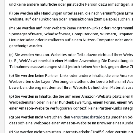
und keine andere natürliche oder juristische Person dazu ermächtigen, a
(l) Sie werden alle Handlungen unterlassen, die nach vernünftigem Erme
Website, auf der Funktionen oder Transaktionen (zum Beispiel suchen, s
(m) Sie werden auf Ihrer Website keine Partner-Links oder Programmin
Spionagesoftware, Schadsoftware, Computerviren, Würmern, Trojaner
Herunterladen oder Installieren auf einem Nutzer-Computer oder ande
genehmigt wurden.
(n) Sie werden Amazon-Websites oder Teile davon nicht auf Ihrer Websi
(z. B., WebView) innerhalb einer Mobilen Anwendung. Die Darstellung ein
Teilnahmevoraussetzungen stellt jedoch keinen Verstoß gegen diese Zif
(o) Sie werden keine Partner-Links oder andere Inhalte, die eine Am
Werbeseiten oder Layer-Werbung einstellen oder bereitstellen, mit Au
bewerben, die eng mit dem auf Ihrer Website befindlichen Material z
(p) Sie werden in Inhalte, die Sie auf einer Amazon-Website platzier
Werbediensten oder in einer Kundenbewertung, einem Forum, einem Wun
einer Amazon-Website verfügbaren Kontext) keine Partner-Links integr
(q) Sie werden nicht versuchen, den
Vergütungskatalog
zu umgehen oder
dass sich eine Webpage einer Amazon-Website im Browser eines Kunden 
(r) Sie werden nicht versuchen, Internetverkehr (Traffic) oder Vergü