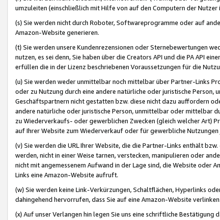
umzuleiten (einschließlich mit Hilfe von auf den Computern der Nutzer i
(s) Sie werden nicht durch Roboter, Softwareprogramme oder auf andere
Amazon-Website generieren.
(t) Sie werden unsere Kundenrezensionen oder Sternebewertungen wed
nutzen, es sei denn, Sie haben über die Creators API und die PA API e
erfüllen die in der Lizenz beschriebenen Voraussetzungen für die Nutzu
(u) Sie werden weder unmittelbar noch mittelbar über Partner-Links P
oder zu Nutzung durch eine andere natürliche oder juristische Person,
Geschäftspartnern nicht gestatten bzw. diese nicht dazu auffordern od
andere natürliche oder juristische Person, unmittelbar oder mittelbar
zu Wiederverkaufs- oder gewerblichen Zwecken (gleich welcher Art) 
auf Ihrer Website zum Wiederverkauf oder für gewerbliche Nutzungen 
(v) Sie werden die URL Ihrer Website, die die Partner-Links enthält b
werden, nicht in einer Weise tarnen, verstecken, manipulieren oder and
nicht mit angemessenem Aufwand in der Lage sind, die Website oder A
Links eine Amazon-Website aufruft.
(w) Sie werden keine Link-Verkürzungen, Schaltflächen, Hyperlinks ode
dahingehend hervorrufen, dass Sie auf eine Amazon-Website verlinken
(x) Auf unser Verlangen hin legen Sie uns eine schriftliche Bestätigung