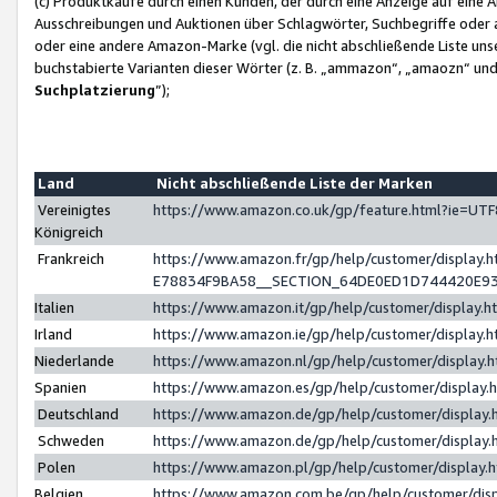
(c) Produktkäufe durch einen Kunden, der durch eine Anzeige auf eine 
Ausschreibungen und Auktionen über Schlagwörter, Suchbegriffe oder 
oder eine andere Amazon-Marke (vgl. die nicht abschließende Liste un
buchstabierte Varianten dieser Wörter (z. B. „ammazon“, „amaozn“ und „
Suchplatzierung
”);
Land
Nicht abschließende Liste der Marken
Vereinigtes
https://www.amazon.co.uk/gp/feature.html?ie=U
Königreich
Frankreich
https://www.amazon.fr/gp/help/customer/displa
E78834F9BA58__SECTION_64DE0ED1D744420E9
Italien
https://www.amazon.it/gp/help/customer/display
Irland
https://www.amazon.ie/gp/help/customer/displa
Niederlande
https://www.amazon.nl/gp/help/customer/display
Spanien
https://www.amazon.es/gp/help/customer/display
Deutschland
https://www.amazon.de/gp/help/customer/displa
Schweden
https://www.amazon.de/gp/help/customer/displa
Polen
https://www.amazon.pl/gp/help/customer/display
Belgien
https://www.amazon.com.be/gp/help/customer/d