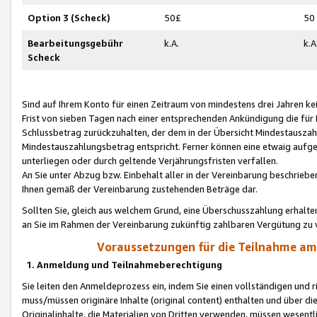
Option 3 (Scheck)
50£
50
Bearbeitungsgebühr
k.A.
k.A
Scheck
Sind auf Ihrem Konto für einen Zeitraum von mindestens drei Jahren kein
Frist von sieben Tagen nach einer entsprechenden Ankündigung die für
Schlussbetrag zurückzuhalten, der dem in der Übersicht Mindestausz
Mindestauszahlungsbetrag entspricht. Ferner können eine etwaig aufg
unterliegen oder durch geltende Verjährungsfristen verfallen.
An Sie unter Abzug bzw. Einbehalt aller in der Vereinbarung beschrieb
Ihnen gemäß der Vereinbarung zustehenden Beträge dar.
Sollten Sie, gleich aus welchem Grund, eine Überschusszahlung erhalte
an Sie im Rahmen der Vereinbarung zukünftig zahlbaren Vergütung zu 
Voraussetzungen für die Teilnahme a
1. Anmeldung und Teilnahmeberechtigung
Sie leiten den Anmeldeprozess ein, indem Sie einen vollständigen und 
muss/müssen originäre Inhalte (original content) enthalten und über d
Originalinhalte, die Materialien von Dritten verwenden, müssen wese