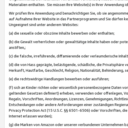
Materialien enthalten. Sie müssen Ihre Website(s) in Ihrer Anwendung ide
Wir prüfen Ihre Anwendung und benachrichtigen Sie, ob sie angenommen
auf Aufnahme Ihrer Website in das Partnerprogramm und Sie dürfen kei
Ungeeignet sind unter anderem Websites:
(a) die sexuelle oder obszöne Inhalte bewerben oder enthalten;
(b) die Gewalt verherrlichen oder gewalttätige Inhalte haben oder pot
anstiften,;
(c) die falsche, irreführende, diffamierende oder verleumderische Inha
(d) die von Hass geprägte, belästigende, schädliche, die Privatsphäre v
Herkunft, Hautfarbe, Geschlecht, Religion, Nationalität, Behinderung, 
(e) die rechtswidrige Handlungen bewerben oder ausführen;
(f) sich an Kinder richten oder wissentlich personenbezogene Daten vo
geltenden Gesetzen definiert) erheben, verwenden oder offenlegen, Vo
Regeln, Vorschriften, Anordnungen, Lizenzen, Genehmigungen, Richtlini
Entscheidungen oder andere Anforderungen einer zuständigen Regierung
Privacy Protection Act (15 U.S.C. §§ 6501-6506) oder Vorschriften, di
Internet erlassen wurden);
(g) die Marken von Amazon oder unseren verbundenen Unternehmen b