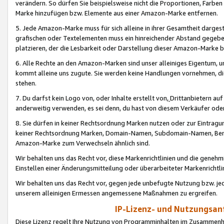
verändern. So dürfen Sie beispielsweise nicht die Proportionen, Farb
Marke hinzufügen bzw. Elemente aus einer Amazon-Marke entfernen.
5. Jede Amazon-Marke muss für sich alleine in ihrer Gesamtheit darge
grafischen oder Textelementen muss ein hinreichender Abstand gegebe
platzieren, der die Lesbarkeit oder Darstellung dieser Amazon-Marke b
6. Alle Rechte an den Amazon-Marken sind unser alleiniges Eigentum, 
kommt alleine uns zugute. Sie werden keine Handlungen vornehmen, 
stehen.
7. Du darfst kein Logo von, oder Inhalte erstellt von,
Drittanbietern au
anderweitig verwenden, es sei denn, du hast von diesem Verkäufer oder
8. Sie dürfen in keiner Rechtsordnung Marken nutzen oder zur Eintragu
keiner Rechtsordnung Marken, Domain-Namen, Subdomain-Namen, Benu
Amazon-Marke zum Verwechseln ähnlich sind.
Wir behalten uns das Recht vor, diese Markenrichtlinien und die gene
Einstellen einer Änderungsmitteilung oder überarbeiteter Markenricht
Wir behalten uns das Recht vor, gegen jede unbefugte Nutzung bzw. jede 
unserem alleinigen Ermessen angemessene Maßnahmen zu ergreifen.
IP-Lizenz- und Nutzungsan
Diese Lizenz regelt Ihre Nutzung von Programminhalten im Zusammen