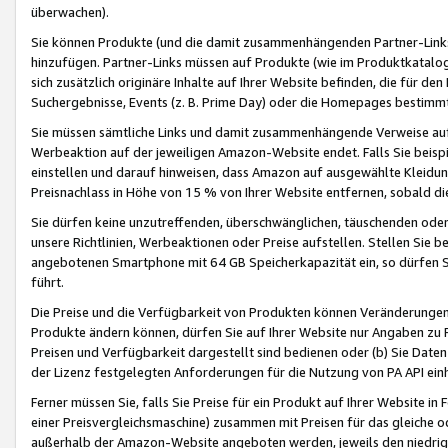
überwachen).
Sie können Produkte (und die damit zusammenhängenden Partner-Links)
hinzufügen. Partner-Links müssen auf Produkte (wie im Produktkatalog de
sich zusätzlich originäre Inhalte auf Ihrer Website befinden, die für 
Suchergebnisse, Events (z. B. Prime Day) oder die Homepages bestimmte
Sie müssen sämtliche Links und damit zusammenhängende Verweise auf z
Werbeaktion auf der jeweiligen Amazon-Website endet. Falls Sie beisp
einstellen und darauf hinweisen, dass Amazon auf ausgewählte Kleidun
Preisnachlass in Höhe von 15 % von Ihrer Website entfernen, sobald di
Sie dürfen keine unzutreffenden, überschwänglichen, täuschenden od
unsere Richtlinien, Werbeaktionen oder Preise aufstellen. Stellen Sie 
angebotenen Smartphone mit 64 GB Speicherkapazität ein, so dürfen S
führt.
Die Preise und die Verfügbarkeit von Produkten können Veränderungen 
Produkte ändern können, dürfen Sie auf Ihrer Website nur Angaben zu P
Preisen und Verfügbarkeit dargestellt sind bedienen oder (b) Sie Daten
der Lizenz festgelegten Anforderungen für die Nutzung von PA API einh
Ferner müssen Sie, falls Sie Preise für ein Produkt auf Ihrer Website in 
einer Preisvergleichsmaschine) zusammen mit Preisen für das gleiche o
außerhalb der Amazon-Website angeboten werden, jeweils den niedrigst