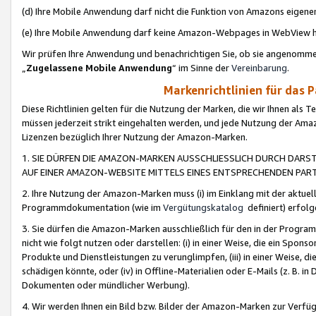
(d) Ihre Mobile Anwendung darf nicht die Funktion von Amazons eige
(e) Ihre Mobile Anwendung darf keine Amazon-Webpages in WebView 
Wir prüfen Ihre Anwendung und benachrichtigen Sie, ob sie angenomm
„
Zugelassene Mobile Anwendung
“ im Sinne der
Vereinbarung
.
Markenrichtlinien für das 
Diese Richtlinien gelten für die Nutzung der Marken, die wir Ihnen als 
müssen jederzeit strikt eingehalten werden, und jede Nutzung der Ama
Lizenzen bezüglich Ihrer Nutzung der Amazon-Marken.
1. SIE DÜRFEN DIE AMAZON-MARKEN AUSSCHLIESSLICH DURCH DARS
AUF EINER AMAZON-WEBSITE MITTELS EINES ENTSPRECHENDEN PART
2. Ihre Nutzung der Amazon-Marken muss (i) im Einklang mit der aktuells
Programmdokumentation (wie im
Vergütungskatalog
definiert) erfolg
3. Sie dürfen die Amazon-Marken ausschließlich für den in der Progr
nicht wie folgt nutzen oder darstellen: (i) in einer Weise, die ein Spo
Produkte und Dienstleistungen zu verunglimpfen, (iii) in einer Weise
schädigen könnte, oder (iv) in Offline-Materialien oder E-Mails (z. B.
Dokumenten oder mündlicher Werbung).
4. Wir werden Ihnen ein Bild bzw. Bilder der Amazon-Marken zur Verfüg