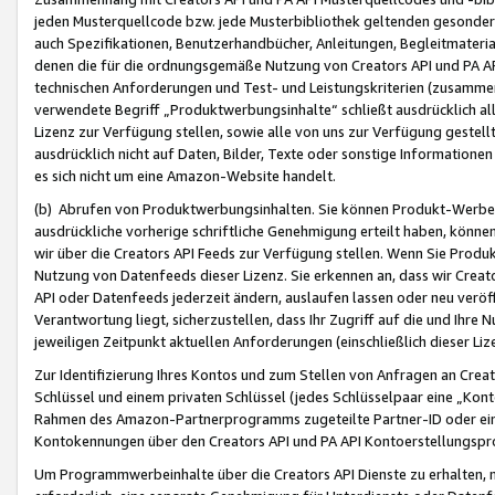
jeden Musterquellcode bzw. jede Musterbibliothek geltenden gesonder
auch Spezifikationen, Benutzerhandbücher, Anleitungen, Begleitmaterial
denen die für die ordnungsgemäße Nutzung von Creators API und PA A
technischen Anforderungen und Test- und Leistungskriterien (zusammen
verwendete Begriff „Produktwerbungsinhalte“ schließt ausdrücklich al
Lizenz zur Verfügung stellen, sowie alle von uns zur Verfügung gestel
ausdrücklich nicht auf Daten, Bilder, Texte oder sonstige Informatione
es sich nicht um eine Amazon-Website handelt.
(b) Abrufen von Produktwerbungsinhalten. Sie können Produkt-Werbein
ausdrückliche vorherige schriftliche Genehmigung erteilt haben, könn
wir über die Creators API Feeds zur Verfügung stellen. Wenn Sie Produk
Nutzung von Datenfeeds dieser Lizenz. Sie erkennen an, dass wir Creat
API oder Datenfeeds jederzeit ändern, auslaufen lassen oder neu veröffe
Verantwortung liegt, sicherzustellen, dass Ihr Zugriff auf die und Ihr
jeweiligen Zeitpunkt aktuellen Anforderungen (einschließlich dieser Liz
Zur Identifizierung Ihres Kontos und zum Stellen von Anfragen an Crea
Schlüssel und einem privaten Schlüssel (jedes Schlüsselpaar eine „Kon
Rahmen des Amazon-Partnerprogramms zugeteilte Partner-ID oder ein
Kontokennungen über den Creators API und PA API Kontoerstellungspro
Um Programmwerbeinhalte über die Creators API Dienste zu erhalten, m