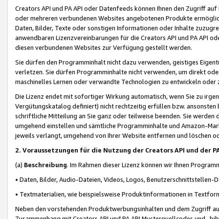
Creators API und PA API oder Datenfeeds können Ihnen den Zugriff auf D
oder mehreren verbundenen Websites angebotenen Produkte ermögliche
Daten, Bilder, Texte oder sonstigen Informationen oder Inhalte zuzugre
anwendbaren Lizenzvereinbarungen für die Creators API und PA API od
diesen verbundenen Websites zur Verfügung gestellt werden.
Sie dürfen den Programminhalt nicht dazu verwenden, geistiges Eigent
verletzen. Sie dürfen Programminhalte nicht verwenden, um direkt ode
maschinelles Lernen oder verwandte Technologien zu entwickeln oder zu
Die Lizenz endet mit sofortiger Wirkung automatisch, wenn Sie zu irg
Vergütungskatalog definiert) nicht rechtzeitig erfüllen bzw. ansonsten
schriftliche Mitteilung an Sie ganz oder teilweise beenden. Sie werden
umgehend einstellen und sämtliche Programminhalte und Amazon-Marke
jeweils verlangt, umgehend von Ihrer Website entfernen und löschen od
2. Voraussetzungen für die Nutzung der Creators API und der P
(a)
Beschreibung
. Im Rahmen dieser Lizenz können wir Ihnen Programmi
• Daten, Bilder, Audio-Dateien, Videos, Logos, Benutzerschnittstellen-
• Textmaterialien, wie beispielsweise Produktinformationen in Textfor
Neben den vorstehenden Produktwerbungsinhalten und dem Zugriff auf 
Zusammenhang mit Creators API und PA API Musterquellcodes und -bibli