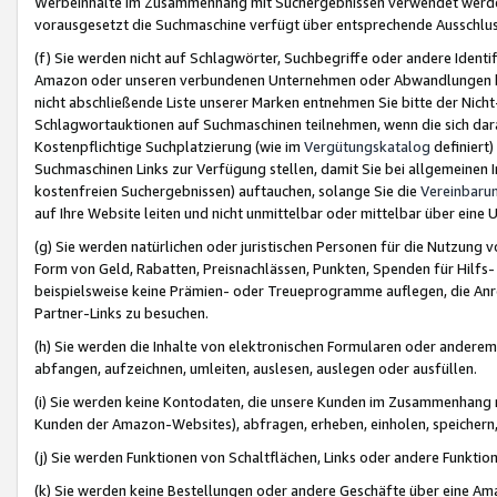
Werbeinhalte im Zusammenhang mit Suchergebnissen verwendet werden,
vorausgesetzt die Suchmaschine verfügt über entsprechende Ausschlu
(f) Sie werden nicht auf Schlagwörter, Suchbegriffe oder andere Ident
Amazon oder unseren verbundenen Unternehmen oder Abwandlungen bzw
nicht abschließende Liste unserer Marken entnehmen Sie bitte der Nich
Schlagwortauktionen auf Suchmaschinen teilnehmen, wenn die sich da
Kostenpflichtige Suchplatzierung (wie im
Vergütungskatalog
definiert
Suchmaschinen Links zur Verfügung stellen, damit Sie bei allgemeinen I
kostenfreien Suchergebnissen) auftauchen, solange Sie die
Vereinbaru
auf Ihre Website leiten und nicht unmittelbar oder mittelbar über eine
(g) Sie werden natürlichen oder juristischen Personen für die Nutzung 
Form von Geld, Rabatten, Preisnachlässen, Punkten, Spenden für Hilfs
beispielsweise keine Prämien- oder Treueprogramme auflegen, die Anrei
Partner-Links zu besuchen.
(h) Sie werden die Inhalte von elektronischen Formularen oder anderem M
abfangen, aufzeichnen, umleiten, auslesen, auslegen oder ausfüllen.
(i) Sie werden keine Kontodaten, die unsere Kunden im Zusammenhang 
Kunden der Amazon-Websites), abfragen, erheben, einholen, speichern,
(j) Sie werden Funktionen von Schaltflächen, Links oder andere Funkti
(k) Sie werden keine Bestellungen oder andere Geschäfte über eine Ama