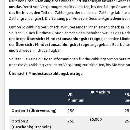
Kauf von Produkten eingelöst werden und unterliegen unseren Geschäf
uns das Recht vor, Vergütungen zurückzuhalten, bis der fällige Gesamt
das Recht vor, den Teil der Zahlungen, der den in der Zahlungstabelle 
Zahlungsart angibst. Die Zahlung per Amazon-Geschenkgutschein ist in
Option 3: Zahlung per Scheck.
Wir übersenden Ihnen einen Scheck in Höh
Sollten Sie sich für diese Option entscheiden, behalten wir uns das Rec
den in der
Übersicht Mindestauszahlungsbeträge
genannten Mindest
der
Übersicht Mindestauszahlungsbeträge
angegebene Bearbeitung
und Schweden nicht verfügbar.
Sollten Sie keine gültigen Informationen für die Zahlungsoption bereit
oder die Auszahlung verdienter Vergütung zurückhalten, bis Sie eine A
Übersicht Mindestauszahlungsbeträge
UK Maxium
UK
FR,
Minimum
un
Option 1 (Überweisung)
25£
25
£5,000
Option 2
25£
25
(Geschenkgutschein)