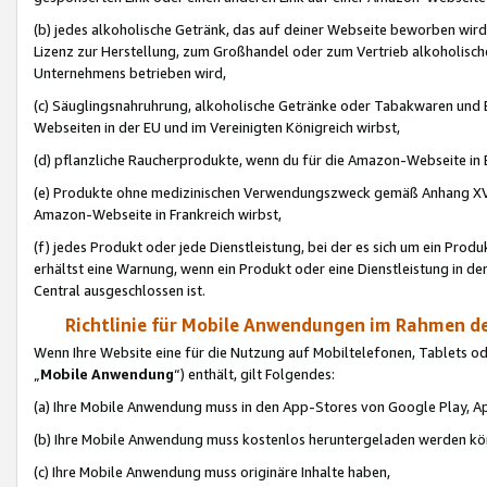
(b) jedes alkoholische Getränk, das auf deiner Webseite beworben wird
Lizenz zur Herstellung, zum Großhandel oder zum Vertrieb alkoholisch
Unternehmens betrieben wird,
(c) Säuglingsnahruhrung, alkoholische Getränke oder Tabakwaren und E
Webseiten in der EU und im Vereinigten Königreich wirbst,
(d) pflanzliche Raucherprodukte, wenn du für die Amazon-Webseite in B
(e) Produkte ohne medizinischen Verwendungszweck gemäß Anhang XVI 
Amazon-Webseite in Frankreich wirbst,
(f) jedes Produkt oder jede Dienstleistung, bei der es sich um ein Prod
erhältst eine Warnung, wenn ein Produkt oder eine Dienstleistung in de
Central ausgeschlossen ist.
Richtlinie für Mobile Anwendungen im Rahmen de
Wenn Ihre Website eine für die Nutzung auf Mobiltelefonen, Tablets 
„
Mobile Anwendung
“) enthält, gilt Folgendes:
(a) Ihre Mobile Anwendung muss in den App-Stores von Google Play, A
(b) Ihre Mobile Anwendung muss kostenlos heruntergeladen werden könn
(c) Ihre Mobile Anwendung muss originäre Inhalte haben,